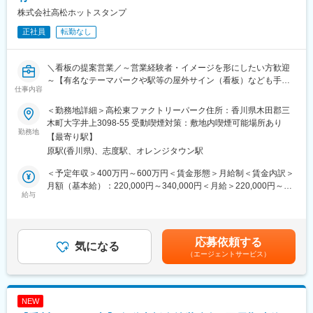
株式会社高松ホットスタンプ
正社員
転勤なし
＼看板の提案営業／～営業経験者・イメージを形にしたい方歓迎
～【有名なテーマパークや駅等の屋外サイン（看板）なども手掛
仕事内容
けたメーカー／日本サインデザイン賞入選】
＜勤務地詳細＞高松東ファクトリーパーク住所：香川県木田郡三
■募集背景：
木町大字井上3098-55 受動喫煙対策：敷地内喫煙可能場所あり
直近ではJR松山駅のサイン（看板）を担当し、その他にもホテル
勤務地
【最寄り駅】
や病院・福祉施設等、幅広い所からニーズをいただいており、受
原駅(香川県)、志度駅、オレンジタウン駅
注好調で全社的に体制強化と技術継承を行うべく、増員募集を致
します。
＜予定年収＞400万円～600万円＜賃金形態＞月給制＜賃金内訳＞
月額（基本給）：220,000円～340,000円＜月給＞220,000円～
■業務内容：
給与
340,000円＜昇給有無＞有＜残業手当＞有＜給与補足＞※経験、ス
地域トップクラスのサインファクトリーカンパニーである当社に
キル、年齢を考慮の上、当社規定により優遇。■昇給：年1回■賞
て、看板、案内板、広告板などの営業を行って頂きます。
与：年2回 計1.5ヶ月分（前年度実績）賃金はあくまでも目安の
金額であり、選考を通じて上下する可能性があります。月給(月額)
応募依頼する
■業務詳細：
気になる
は固定手当を含めた表記です。
（エージェントサービス）
◇ほとんどの案件が建設会社や行政、施主からの依頼による反響
営業で、飛び込みなど新規の営業は行っていません。
◇自社内一貫生産の当社の強みをもとに、お客様との打合せを行
い、オーダーメイドで製品を作り上げていきます。
NEW
◇1案件が平均3か月程度のプロジェクトであり、営業として現場