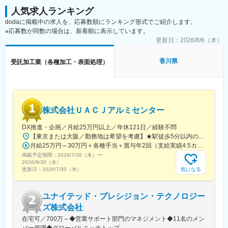
・フレーム修正、パネル交換・板金作業
その範囲を広げていますが、社名の通り一台の箔押し機からスタ
人気求人ランキング
・下地処理、マスキング、調色、吹き付け塗装
ートしたときの創業者の信念「真心の商品」「アイデア勝負」
dodaに掲載中の求人を、応募数順にランキング形式でご紹介します。
・乾燥後の研磨・仕上げ など
と、製品への原理原則は今後も大切に守り続けています。
※応募数が同数の場合は、新着順に表示しています。
基本は工場内作業で、集中して技術を磨ける環境です。顧客対応
は原則発生せず、作業に専念できます。
更新日：
2026/8/6（木）
■働き方・職場環境：
香川県
受託加工業（各種加工・表面処理）
・板金塗装担当は現在5名体制。経験者の技術をしっかり評価し、
工程や難度に応じて仕事をお任せします。
・残業は月30時間前後（スキルにより少なめも相談可）。業界の
中では「残業を減らす」ことに本気で取り組んでおり、無理な詰
め込みはしない方針です。
株式会社ＵＡＣＪアルミセンター
・工場には7名が在籍（うち女性2名、パート1名）で、社長とも
フラットに話せる風通しの良さが魅力◎ 仕事終わりに釣りや食事
DX推進・企画／月給25万円以上／年休121日／経験不問
に行くなど、和やかな雰囲気です。
【東京または大阪／勤務地は希望を考慮】★駅徒歩5分以内のオフィス■東京都港区浜松町1-10-17 KOYO BUILDING＜アクセス＞・JR山手線、京浜東北線「浜松町駅」より徒歩5分・都営地下鉄三田線「御成門駅」より徒歩5分■大阪府大阪市淀川区宮原4丁目1番6号 アクロス新大阪ビル＜アクセス＞・Osaka Metro御堂筋線「新大阪駅」2番・4番出口より徒歩3分・JR各線「新大阪駅」西口より徒歩7分※入社から半年程度は、東京での研修・業務となる可能性があります※受動喫煙対策：あり（執務エリア・会議室等は禁煙、屋内喫煙可能スペースあり）
月給25万円～30万円＋各種手当＋賞与年2回（支給実績4.5カ月分）※スキル・経験を考慮の上、当社規定により決定します※時間外手当は別途全額支給
■キャリア・評価：
掲載予定期間：
2026/7/30（木）
〜
・板金・塗装の分業だけでなく、希望に応じて工程を広げたり、
2026/9/30（水）
カスタム案件にチャレンジすることも可能◎
気になる
更新日：
2026/7/30（木）
・受注増による増員採用のため、焦らず技術を伸ばしながら、将
来的に中核メンバーとして活躍いただけるポジションです。
ユナイテッド・プレシジョン・テクノロジー
・外国籍の方も活躍できる体制を整備中で、多様なメンバーと一
緒に働けます。
ズ株式会社
在宅可／700万～◆営業サポート部門のマネジメント◆11名のメン
■休日・休暇：