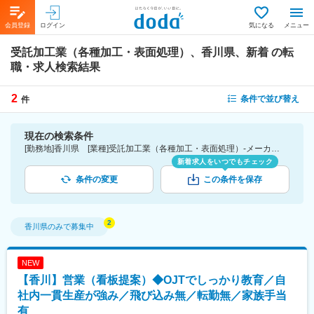
会員登録
ログイン
気になる
メニュー
受託加工業（各種加工・表面処理）、香川県、新着
の転
職・求人検索結果
2
条件で並び替え
件
現在の検索条件
[勤務地]香川県 [業種]受託加工業（各種加工・表面処理）-メーカー（機械・電気）業界 [こだわり条件ピックアップ]新着
新着求人をいつでもチェック
条件の変更
この条件を保存
香川県
のみで募集中
NEW
【香川】営業（看板提案）◆OJTでしっかり教育／自
社内一貫生産が強み／飛び込み無／転勤無／家族手当
有