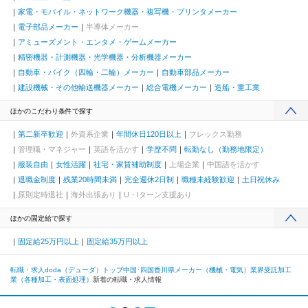
家電・モバイル・ネットワーク機器・複写機・プリンタメーカー
電子部品メーカー
半導体メーカー
アミューズメント・エンタメ・ゲームメーカー
精密機器・計測機器・光学機器・分析機器メーカー
自動車・バイク（四輪・二輪）メーカー
自動車部品メーカー
建設機械・その他輸送機器メーカー
総合電機メーカー
造船・重工業
ほかのこだわり条件で探す
第二新卒歓迎
外資系企業
年間休日120日以上
フレックス勤務
管理職・マネジャー
英語を活かす
学歴不問
転勤なし（勤務地限定）
服装自由
女性活躍
社宅・家賃補助制度
上場企業
中国語を活かす
退職金制度
残業20時間未満
完全週休2日制
職種未経験歓迎
土日祝休み
原則定時退社
海外出張あり
U・Iターン支援あり
ほかの固定給で探す
固定給25万円以上
固定給35万円以上
転職・求人doda（デューダ）トップ
中国･四国
香川県
メーカー（機械・電気）業界
受託加工
業（各種加工・表面処理）
新着の転職・求人情報