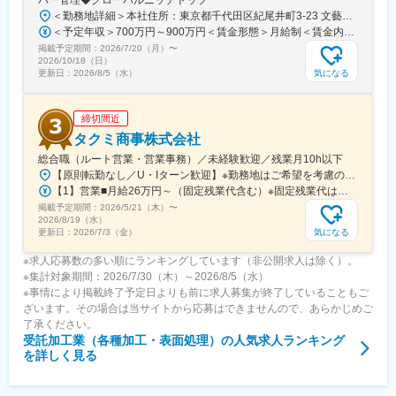
バー管理◆グローバルニッチトップ
・年間休日85日＋指定休15日で、実質年間100日程度のお休みが
＜勤務地詳細＞本社住所：東京都千代田区紀尾井町3-23 文藝春秋新館3F勤務地最寄駅：東京メトロ有楽町線／麹町駅受動喫煙対策：屋内全面禁煙変更の範囲：会社の定める事業所（リモートワーク含む）
あります。
＜予定年収＞700万円～900万円＜賃金形態＞月給制＜賃金内訳＞月額（基本給）：366,000円～465,000円固定残業手当/月：90,000円～114,000円（固定残業時間30時間0分/月）超過した時間外労働の残業手当は追加支給＜月給＞456,000円～579,000円（一律手当を含む）＜昇給有無＞有＜残業手当＞有＜給与補足＞※経験・年齢・能力を考慮の上、当社規定に基づき決定■昇格：年1回■賞与：年2回（6月・12月）賃金はあくまでも目安の金額であり、選考を通じて上下する可能性があります。月給(月額)は固定手当を含めた表記です。
・年3回の長期連休（GW・お盆・年末年始）で、ON/OFFのメリ
掲載予定期間：
2026/7/20（月）
〜
ハリをつけて働けます◎
2026/10/18（日）
まずは職場見学も歓迎！「工場の雰囲気を見てから決めたい」と
気になる
更新日：
2026/8/5（水）
いう方も、お気軽にご相談ください。
締切間近
変更の範囲：会社の定める業務
タクミ商事株式会社
総合職（ルート営業・営業事務）／未経験歓迎／残業月10h以下
【原則転勤なし／U・Iターン歓迎】※勤務地はご希望を考慮の上、決定します。※U・Iターン支援あり。※勤務地によってはマイカー通勤が可能です。→福山営業所は可能。宇都宮営業所は要相談。■営業の募集拠点・本社（海外赴任要員の採用）※英語スキルを活かすことができます！・新宿支店・上尾支店・大阪支店・宇都宮営業所・高崎営業所・厚木営業所・福山営業所・福岡営業所■営業事務の募集拠点・本社（海外部）※英語スキルを活かすことができます！・新宿支店・上尾支店・宇都宮営業所■物流事務の募集拠点・所沢物流センター・伊勢原センター※受動喫煙対策：敷地内喫煙可能場所あり※上記拠点の募集は充足になる可能性がございます
【1】営業■月給26万円～（固定残業代含む）※固定残業代は、時間外労働の有無に関わらず22.5時間～27.5時間分、一律月4万円を支給（社内では「営業手当」の名称で支給しています）※上記を超える時間外労働分は追加で支給※経験・年齢・能力を考慮の上、決定いたします。【2】事務■月給22万円～※事務は固定残業代の適用なし※残業代は別途全額支給※経験・年齢・能力を考慮の上、決定いたします。
掲載予定期間：
2026/5/21（木）
〜
2026/8/19（水）
気になる
更新日：
2026/7/3（金）
※求人応募数の多い順にランキングしています（非公開求人は除く）。
※集計対象期間：2026/7/30（木）～2026/8/5（水）
※事情により掲載終了予定日よりも前に求人募集が終了していることもご
ざいます。その場合は当サイトから応募はできませんので、あらかじめご
了承ください。
受託加工業（各種加工・表面処理）
の人気求人ランキング
を詳しく見る