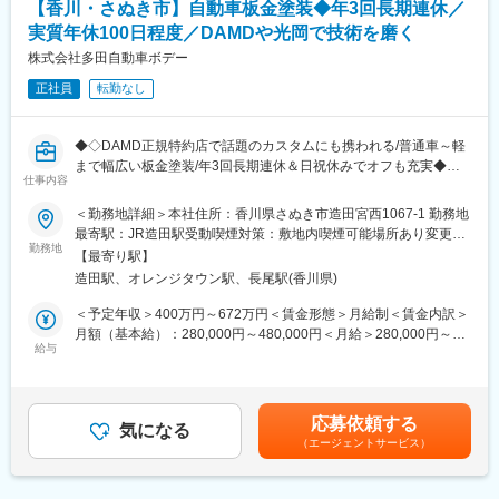
【香川・さぬき市】自動車板金塗装◆年3回長期連休／
調査、見積書作成等の事務処理、施工スケジュール管理などを、
デザイン部門や製造部門と連携して行って頂きます。
実質年休100日程度／DAMDや光岡で技術を磨く
◇営業エリアは四国4県です。
株式会社多田自動車ボデー
◇営業には社用車（ワゴン車・AT）を使用します。
正社員
転勤なし
■組織構成：営業5名
◆◇DAMD正規特約店で話題のカスタムにも携われる/普通車～軽
■入社後の教育体制について：
まで幅広い板金塗装/年3回長期連休＆日祝休みでオフも充実◆◇
入社後は他部署も含めて2週間ほど現場研修を受けて頂き、まずは
仕事内容
当社事業の全体像を掴んで頂きます。
■おすすめPOINT ＼技術をしっかり評価×幅広い車種でスキルUP
その後は配属部署にて、先輩社員や上長がOJTにて簡単な業務か
＜勤務地詳細＞本社住所：香川県さぬき市造田宮西1067-1 勤務地
／
ら実際に業務を行いながら覚えていただき、一人立ちを目指しま
最寄駅：JR造田駅受動喫煙対策：敷地内喫煙可能場所あり変更の
・人気エアロメーカー「DAMD」の正規特約店として、カスタム
勤務地
す。
範囲：会社の定める事業所
【最寄り駅】
カーづくりにも関われる環境です◎
その他にも、必要に応じて外部研修に参加頂いたり、業務に必要
造田駅、オレンジタウン駅、長尾駅(香川県)
・自社工場で普通車・軽自動車まで幅広く対応し、受注好調で事
もしくはあった方が良い資格については取得を推奨しており、テ
業は安定成長中！
キスト含め会社費用でサポートします。
＜予定年収＞400万円～672万円＜賃金形態＞月給制＜賃金内訳＞
・日曜・祝日＋隔週土曜休み、年3回の長期連休あり。2025年お
月額（基本給）：280,000円～480,000円＜月給＞280,000円～
盆は8日間連休予定で、旅行や家族時間もたっぷり取れます◎
給与
■当社の特徴：
480,000円＜昇給有無＞有＜残業手当＞有＜給与補足＞■その他、
当社は設立以来、日々磨いている感性と培ってきた知識を発揮
特別手当・資格手当・家族手当等あります。■年収は状況、経験、
■職務内容：
し、お客様のイメージをカタチにすることをモットーに毎日業務
インセンティブを考慮し支給。■昇給制度：・あり（前年度実
自社工場にて自動車（普通車・軽自動車）の板金・塗装をお任せ
に励んでいるサイン会社です。
績）・昇給金額／昇給率：1.10％～3.60％（前年度実績）賃金は
応募依頼する
します。
気になる
当社はサインと建築金物の分野において、精度の高い製品づくり
あくまでも目安の金額であり、選考を通じて上下する可能性があ
（エージェントサービス）
1日あたり2～4台程度の案件を、5名の板金塗装チームで分担して
を目標に、企画から始まり設備面でもシステム化を推し進め、製
ります。月給(月額)は固定手当を含めた表記です。
対応。
造・施工に至るまでの一貫体制を実現しています。
・損傷箇所の確認、部品の脱着
ますます複雑化・多様化する時代背景の中で当社の製品も年毎に