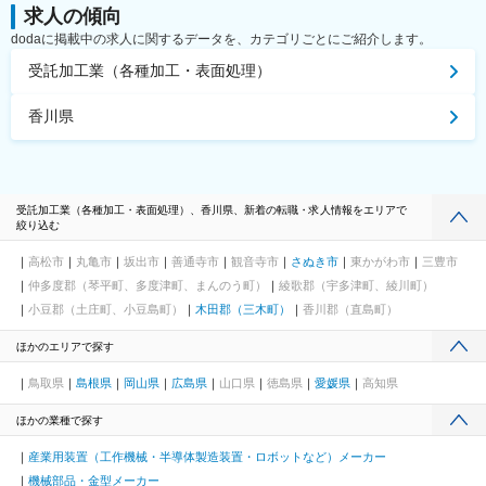
求人の傾向
dodaに掲載中の求人に関するデータを、カテゴリごとにご紹介します。
受託加工業（各種加工・表面処理）
香川県
受託加工業（各種加工・表面処理）、香川県、新着の転職・求人情報をエリアで
絞り込む
高松市
丸亀市
坂出市
善通寺市
観音寺市
さぬき市
東かがわ市
三豊市
仲多度郡（琴平町、多度津町、まんのう町）
綾歌郡（宇多津町、綾川町）
小豆郡（土庄町、小豆島町）
木田郡（三木町）
香川郡（直島町）
ほかのエリアで探す
鳥取県
島根県
岡山県
広島県
山口県
徳島県
愛媛県
高知県
ほかの業種で探す
産業用装置（工作機械・半導体製造装置・ロボットなど）メーカー
機械部品・金型メーカー