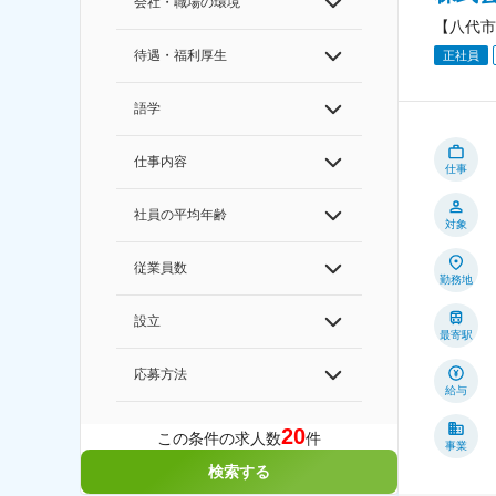
会社・職場の環境
【八代市
待遇・福利厚生
正社員
語学
仕事内容
仕事
社員の平均年齢
対象
従業員数
勤務地
設立
最寄駅
応募方法
給与
20
この条件の求人数
件
事業
検索する