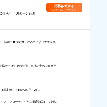
応募依頼する
（エージェントサービス）
取引あり／UIターン歓迎
ンバー活躍中◆技術力＆対応力により大手企業
可能場所あり変更の範囲：会社の定める事業所
給）：190,000円～26...
ス、ブローチ、ギヤの量産加工）・設備...