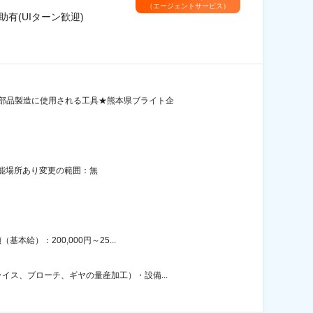
（エージェントサービス）
有(UIターン歓迎)
体部品製造に使用される工具★熊本県ブライト企
可能場所あり変更の範囲：無
給）：200,000円～25...
ス、ブローチ、ギヤの量産加工）・設備...