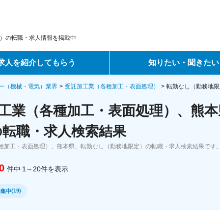
）の転職・求人情報を掲載中
求人を紹介してもらう
知りたい・聞きたい
ントサービス
転職ノウハウ
ー（機械・電気）業界
受託加工業（各種加工・表面処理）
転勤なし（勤務地限
工業（各種加工・表面処理）、熊本
サービス
データで見る転職
の転職・求人検索結果
ーエージェントサービス
コラム・インタビュー
種加工・表面処理）、熊本県、転勤なし（勤務地限定）の転職・求人検索結果です
転職Q&A
0
件中
1～20
件
を表示
(
19
)
募集中