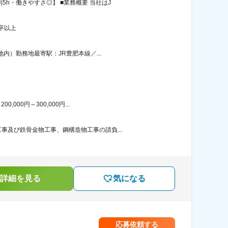
h・働きやすさ◎】 ■業務概要 当社はJ
卒以上
内）勤務地最寄駅：JR豊肥本線／...
00円～300,000円...
及び鉄骨金物工事、鋼構造物工事の請負...
詳細を見る
気になる
応募依頼する