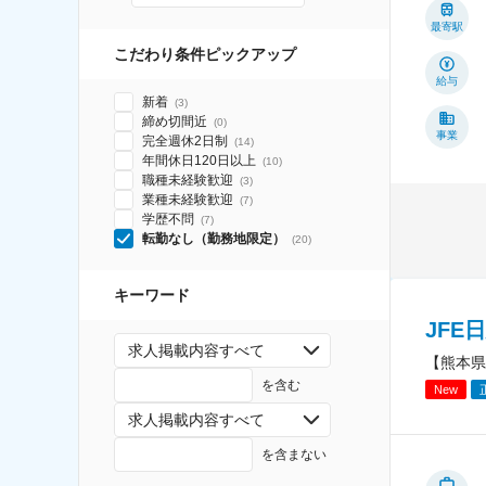
最寄駅
こだわり条件ピックアップ
給与
新着
(
3
)
締め切間近
(
0
)
事業
完全週休2日制
(
14
)
年間休日120日以上
(
10
)
職種未経験歓迎
(
3
)
業種未経験歓迎
(
7
)
学歴不問
(
7
)
転勤なし（勤務地限定）
(
20
)
キーワード
JFE
求人掲載内容すべて
【熊本県
を含む
New
求人掲載内容すべて
を含まない