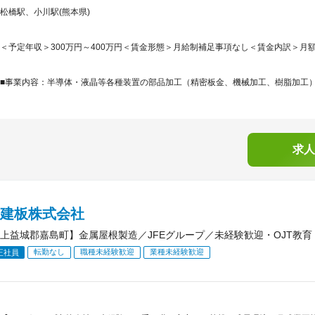
松橋駅、小川駅(熊本県)
＜予定年収＞300万円～400万円＜賃金形態＞月給制補足事項なし＜賃金内訳＞月額（基本
■事業内容：半導体・液晶等各種装置の部品加工（精密板金、機械加工、樹脂加工）及
求人
日建板株式会社
上益城郡嘉島町】金属屋根製造／JFEグループ／未経験歓迎・OJT教
転勤なし
職種未経験歓迎
業種未経験歓迎
正社員