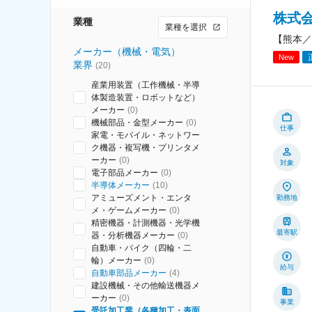
株式
業種
業種を選択
【熊本／
メーカー（機械・電気）
New
業界
(
20
)
産業用装置（工作機械・半導
体製造装置・ロボットなど）
メーカー
(
0
)
機械部品・金型メーカー
(
0
)
仕事
家電・モバイル・ネットワー
ク機器・複写機・プリンタメ
ーカー
(
0
)
対象
電子部品メーカー
(
0
)
半導体メーカー
(
10
)
アミューズメント・エンタ
勤務地
メ・ゲームメーカー
(
0
)
精密機器・計測機器・光学機
最寄駅
器・分析機器メーカー
(
0
)
自動車・バイク（四輪・二
輪）メーカー
(
0
)
給与
自動車部品メーカー
(
4
)
建設機械・その他輸送機器メ
ーカー
(
0
)
事業
受託加工業（各種加工・表面