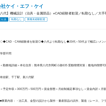
会社ケイ・エフ・ケイ
八代】機械設計（治具・金属部品）※CAD経験者歓迎／転勤なし／大手
転勤なし
業種未経験歓迎
正社員
◇◆CAD・CAM経験者を歓迎◎◆八代より転勤なし◆20代～50代まで幅広いメ
学歴不問
＜勤務地詳細＞本社住所：熊本県八代市岡町小路635 受動喫煙対策：敷地内喫煙
有佐駅、千丁駅、新八代駅
＜予定年収＞300万円～500万円＜賃金形態＞月給制補足事項なし＜賃金内訳＞月額（基本
■事業内容：・治工具、金型の設計から製作・量産部品の試作、製造（レース、フライ