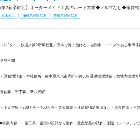
/第2新卒歓迎】オーダーメイド工具のルート営業◆ノルマなし◆家賃補助
転勤なし
職種未経験歓迎
業種未経験歓迎
～IUJターン歓迎／第2新卒歓迎／熊本で長く働ける～自動車・ニーズのある半導
学歴不問
＜勤務地詳細＞本社住所：熊本県八代市岡町小路635 受動喫煙対策：敷地内喫煙
有佐駅、千丁駅、新八代駅
＜予定年収＞330万円～400万円＜賃金形態＞月給制補足事項なし＜賃金内訳＞月額（基本
■事業内容：・治工具、金型の設計から製作・量産部品の試作、製造（レース、フライ