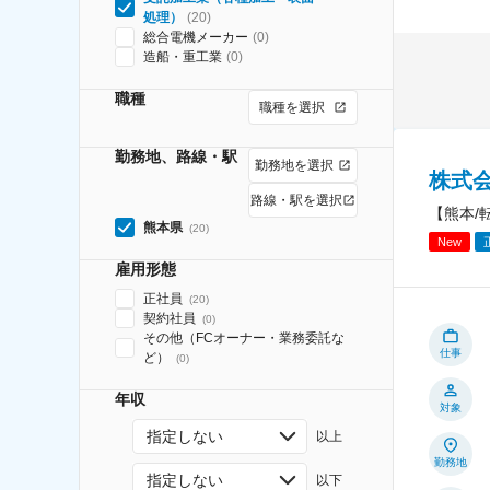
処理）
(
20
)
総合電機メーカー
(
0
)
造船・重工業
(
0
)
職種
職種を選択
勤務地、路線・駅
勤務地を選択
株式
路線・駅を選択
【熊本/
熊本県
(
20
)
New
雇用形態
正社員
(
20
)
契約社員
(
0
)
その他（FCオーナー・業務委託な
仕事
ど）
(
0
)
年収
対象
指定しない
以上
勤務地
指定しない
以下