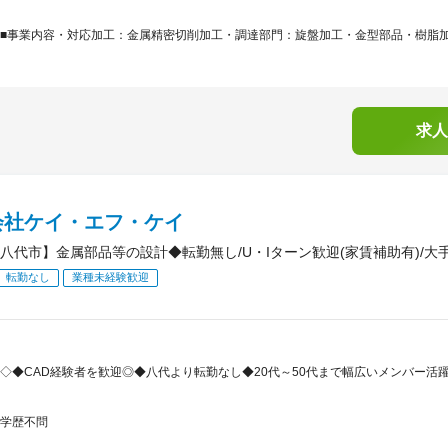
■事業内容・対応加工：金属精密切削加工・調達部門：旋盤加工・金型部品・樹脂加工
求人
会社ケイ・エフ・ケイ
八代市】金属部品等の設計◆転勤無し/U・Iターン歓迎(家賃補助有)/大
転勤なし
業種未経験歓迎
◇◆CAD経験者を歓迎◎◆八代より転勤なし◆20代～50代まで幅広いメンバー
学歴不問