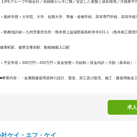
【JFEグループ中核会社／未経験から手に職／安定した基盤と成長環境／月残業平均5
＜最終学歴＞大学院、大学、短期大学、専修・各種学校、高等専門学校、高等学校
＜勤務地詳細＞九州営業所住所：熊本県上益城郡嘉島町井寺431-1 （熊本南工業団地
健軍町駅、健軍交番前駅、動植物園入口駅
＜予定年収＞300万円～450万円＜賃金形態＞月給制＜賃金内訳＞月額（基本給）：200,0
■事業内容：・金属製建築用資材の設計、製造、加工及び販売、施工・建築用板金工事
求人
会社ケイ・エフ・ケイ