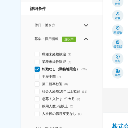
仕事
詳細条件
対象
休日・働き方
勤務地
募集・採用情報
選択中
最寄駅
職種未経験歓迎
(
3
)
給与
業種未経験歓迎
(
7
)
転勤なし（勤務地限定）
(
20
)
事業
学歴不問
(
7
)
第二新卒歓迎
(
8
)
社会人経験10年以上歓迎
(
11
)
急募！入社まで1カ月
(
0
)
採用人数5名以上
(
0
)
入社後の職種変更なし
(
1
)
株式