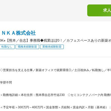
求人
ＩＮＫＡ株式会社
OK※【熊本／合志】事務職◆残業ほぼ0！／カフェスペースありの新築
転勤なし
職種未経験歓迎
業種未経験歓迎
◇営業担当を支える仕事／新築オフィスで就業環境◎／土日祝休み／転勤無し／半導
学歴不問
＜勤務地詳細＞本社住所：熊本県合志市竹迫230 ◇セミコンテクノパーク内 勤務地
＜予定年収＞300万円～400万円＜賃金形態＞月給制＜賃金内訳＞月額（基本給）：177,5