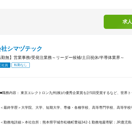
求人
会社シマヅテック
転勤無】営業事務/受発注業務～リーダー候補/土日祝休/半導体業界～
転勤なし
正社員
■職務内容： 東京エレクトロン九州(株)の優秀企業賞を計5回受賞するなど、世界
＜最終学歴＞大学院、大学、短期大学、専修・各種学校、高等専門学校、高等学校
＜勤務地詳細＞本社住所：熊本県宇城市松橋町豊福342-1 勤務地最寄駅：JR鹿児島