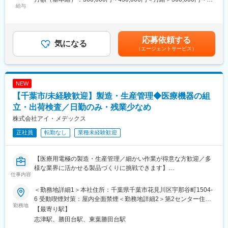
気設計・営業とチームを組み、企画・構想から完成まで一貫して
給与
450,000円＜昇給有無＞有＜残業手当＞有＜給与補足＞※上記は
ものづくりを行います。
「係長」の給与内訳で、年収は550万円～700万円※「課長職（管
・構想設計／基本設計：お客様からの要求仕様やプロセスの課題
理監督者）」は下記年収：680万円～900万円／基本給：450000
に基づき、装置全体の機構、レイアウト、主要部品の選定を行う
円～600000円／管理監督者手当：一律5万円（管理監督者の為残
応募依頼する
・詳細設計／図面作成：3D CADまたは2D CADを使用し、部品
気になる
業手当なし）■賞与：年2回（昨年実績：4カ月（夏冬））■昇給：
（エージェントサービス）
図、組立図作成（ご自身の得意なCADを使用可能です）
年1回（4月）賃金はあくまでも目安の金額であり、選考を通じて
・部品発注／協力会社選定：設計図面に基づき、部品の原価積
上下する可能性があります。月給(月額)は固定手当を含めた表記で
算、手配業者・協力会社の選定、技術的な打ち合わせ実施
す。
・装置立ち上げサポート：組み立てスタッフと連携し、装置の動
NEW
作確認や調整サポート
【千葉市/未経験歓迎】製造・生産管理◆医療機器の組
立・出荷検査／日勤のみ・残業少なめ
■歓迎条件：
株式会社アイ・メデックス
・真空プロセス関連装置の設計経験：半導体、FPD、またはその
正社員
転勤なし
業種未経験歓迎
他産業分野におけるプラズマCVD装置、スパッタリング装置、蒸
着装置などの設計経験
・高精度／クリーンルーム環境の設計経験：高精度な位置決め機
【医療用電極の製造・生産管理／細かい作業が得意な方歓迎／多
構の設計や、クリーンルーム対応装置の設計経験
様な業界に活かせる製品づくりに挑戦できます】
・半導体／FPD製造装置の経験：半導体またはFPD分野の製造装
仕事内容
置メーカーでの設計経験（真空プロセス関連装置系以外でも可）
■業務概要
＜勤務地詳細1＞本社住所：千葉県千葉市花見川区宇那谷町1504-
当社の製造・生産管理部門にて、医療や介護、スポーツ分野など
変更の範囲：会社の指示する業務
6 受動喫煙対策：屋内全面禁煙＜勤務地詳細2＞第2センター住
で使用される電極製品の製造業務または生産管理業務を担当いた
勤務地
所：千葉県千葉市花見川区宇那谷町1500-1 受動喫煙対策：屋内全
【最寄り駅】
だきます。主に、電極の組み立てや出荷前検査、部品の管理や人
面禁煙変更の範囲：会社の定める事業所
志津駅、勝田台駅、東葉勝田台駅
員の調整など、ものづくりに関わる幅広い業務をお任せします。