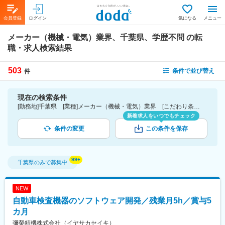
会員登録
ログイン
気になる
メニュー
メーカー（機械・電気）業界、千葉県、学歴不問
の転
職・求人検索結果
503
条件で並び替え
件
現在の検索条件
[勤務地]千葉県 [業種]メーカー（機械・電気）業界 [こだわり条件ピックアップ]学歴不問 [詳細条件](募集・採用情報)学歴不問
新着求人をいつでもチェック
条件の変更
この条件を保存
千葉県
のみで募集中
NEW
自動車検査機器のソフトウェア開発／残業月5h／賞与5
カ月
彌榮精機株式会社（イヤサカセイキ）