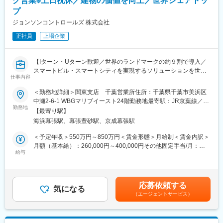
グ営業※土日祝休／建物の価値を向上／世界シェアトッ
す。長期的にスキルを磨きながら活躍したい方にはマッチした環
実。
境です。
プ
◎女性の育休復帰率は100％、男性の育休取得実績も多数あり、
ジョンソンコントロールズ 株式会社
厚生労働省より「えるぼし認定(三つ星)」の認定を受けておりま
変更の範囲：会社の定める業務
す。
正社員
上場企業
■資格取得支援制度：
◎社員の資格取得に力をいれており、ご本人が希望される資格に
【Iターン・Uターン歓迎／世界のランドマークの約９割で導入／
対して、講習会の受講費やテキスト代を負担しています。資格取
スマートビル・スマートシティを実現するソリューションを世界
仕事内容
得時には別途報奨金の支給もございます。
中で包括的に提供するグローバル企業／土日祝休・残業20H程度
～】
＜勤務地詳細＞関東支店 千葉営業所住所：千葉県千葉市美浜区
■当社について：
中瀬2-6-1 WBGマリブイースト24階勤務地最寄駅：JR京葉線／海
・東京電力100%出資子会社であり、東京電力グループの中核企業
■職務概要：
勤務地
浜幕張駅受動喫煙対策：屋内全面禁煙変更の範囲：会社の定める
【最寄り駅】
として、発電関連設備の工事・運転・保守と一貫したエンジニア
（1）施主・ビルオーナーに対するソリューション提案と（2）ゼ
事業所
海浜幕張駅、幕張豊砂駅、京成幕張駅
リングサービスを提供しています。
ネコン・サブコン・設計事務所等に対する当社のビルオートメー
・平均勤続20.0年、研修、資格取得支援制度が充実しており働き
ションシステムのご提案をお任せします。
＜予定年収＞550万円～850万円＜賃金形態＞月給制＜賃金内訳＞
やすい環境です。
《具体的な業務内容》
月額（基本給）：260,000円～400,000円その他固定手当/月：
・社員全員が末永く働ける環境を整えており、今期に入り残業を2
◇施主・ビルオーナーに対するソリューション提案
給与
15,000円固定残業手当/月：17,000円～35,000円（固定残業時間
割ほど減らし、来期はさらに2割の低減を目指しています。有休も
・中央監視、セキュリティ、HVAC&R、省エネルギー、ファシリ
20時間0分/月）超過した時間外労働の残業手当は追加支給＜月給
取得しやすく、産休・育休を経た社員もほとんどが復帰していま
ティマネジメント等各種ソリューションの提案
＞292,000円～450,000円（一律手当を含む）＜昇給有無＞有＜残
す。
・改修・リニューアル工事の提案
業手当＞有＜給与補足＞■給与改定：年1回（1月）■固定賞与：年
応募依頼する
・長期的にスキルを磨きながら活躍したい方にはマッチした環境
・メカニカルサービスの提案
気になる
2回（6 月・12 月※年間2ヵ月）■インセンティブボーナス：業績・
（エージェントサービス）
です。
評価に応じ12月に支給賃金はあくまでも目安の金額であり、選考
◇ゼネコン・サブコン・設計事務所に対するシステム提案
を通じて上下する可能性があります。月給(月額)は固定手当を含め
変更の範囲：会社の定める業務
・ビルディングオートメーションシステムの提案
た表記です。
・各種ソリューション提案