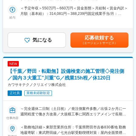
ます。
■働き方の魅力：
その後新規工場の立ち上げ等に際して工場長としてご活躍いただ
プライベートの時間を大切にする風土があり、有給取得や代休の
＜予定年収＞550万円～660万円＜賃金形態＞月給制＜賃金内訳＞
く予定です。
取得がしやすい環境が整っております。年に3回の大型連休（9～
月額（基本給）：314,081円～388,239円固定残業手当/月：
なお、工場長としての着任時期やタイミングは、あなたの働き方
給与
10日連休：夏期休暇、GW、年末年始）もあり、メリハリのある
45,919円～56,761円（固定残業時間20時間0分/月）超過した時間
や適性に応じて柔軟に調整します。
就業が可能です。福利厚生も充実しており長期就業環境ございま
外労働の残業手当は追加支給＜月給＞360,000円～445,000円（一
す。
律手当を含む）＜昇給有無＞有＜残業手当＞有＜給与補足＞昇給
（1）まずは整備士として
査定年1回賞与年2回（2024年支給実績３ヶ月分）インセンティブ
応募依頼する
お客様にご購入いただいた納車前のお車やご購入後の車のオイル
気になる
■社会貢献性：
年2回（最大30万円／回）平均50,000～70,000円賃金はあくまで
（エージェントサービス）
やワイパー交換といった簡単な整備業務から、定期点検や車検整
当社は、エンターテインメント産業を通して人々に喜びを提供
も目安の金額であり、選考を通じて上下する可能性があります。
備・納車前整備まで多様な工程に関わることができます。
し、社会の活性化に寄与することを積極的に行っています。ま
月給(月額)は固定手当を含めた表記です。
た、統合型リゾート（IR）事業では地元経済の活性化にも努めて
（2）その後のキャリアとして
います。
NEW
・整備工場長（営業店舗併設での工場責任者）としてご活躍頂き
【千葉／野田・転勤無】設備検査の施工管理◇発注側
ます。
・複数の統括拠点をマネジメントするスーパーバイザー/マネージ
／国内３大重工”川重”G／残業15h程／休120日
変更の範囲：会社の定める業務
ャーなどのポストもございます。
カワサキテクノクリエイツ株式会社
正社員
業種未経験歓迎
【具体的な業務内容】
・予算達成に向けた工場実績の数値管理、運営
・人材育成
～完全週休二日制（土日祝）／発注側案件多数／出張２か月に一
・工場責任者として工場内外、社内外の折衝
週間程度で働き方改善／大規模工事に関西エリアメインで長期出
仕事内容
張すくなめで携われる～
【IDOMならではのポイント！】
（1）対応車種の広さ
＜勤務地詳細＞東部営業所住所：千葉県野田市吉春830番地 勤務
■職務内容：
業界トップクラスの実績で全国から車が集まるため、バイクと大
地最寄駅：東武野田線／七光台駅受動喫煙対策：屋内全面禁煙変
・東部支社にて、石油化学工場のプラントに関する定期検査、改