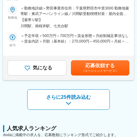
■業務内容：
■教育体制：
＜勤務地詳細＞野田事業所住所：千葉県野田市中里3000 勤務地最
今後ますますニーズが増す樹脂製品に対し、技術革新を実施し、
先輩社員のもとOJT研修にてできる業務から少しずつお任せして
寄駅：東武アーバンライン線／川間駅受動喫煙対策：屋内全面禁
世界拠点で安く効率的に供給できる体制を構築することがミッシ
勤務地
いきます。業務の幅を少しずつ広げていただき、半年ほどでひと
煙変更の範囲：会社の定める事業所（リモートワーク含む）
【最寄り駅】
ョンとなります。
り立ちいただくことを想定しております。
川間駅、南桜井駅、七光台駅
・樹脂押出金型設計に関する改善業務
・樹脂原料or設備に関する改善業務
■就業環境の魅力：
＜予定年収＞500万円～700万円＜賃金形態＞月給制補足事項なし
・樹脂部門の原価低減の推進
・工場内空調完備、作業服無償支給、ロッカールームあり。
＜賃金内訳＞月額（基本給）：270,000円～450,000円＜月給＞
・新技術開発、既存技術展開並びに人材育成
給与
・残業実績は月平均10時間未満です。
270,000円～450,000円＜昇給有無＞有＜残業手当＞有＜給与補足
・新商品発売に伴うタイムリーな樹脂形成、製品の準備
・年間休日数124日、平均有給休暇取得日数13.2日（令和7年度実
＞※スキルと経験に基づき決定します（応相談）。■昇給：年1回
※テーマの規模感にもよりますが、1担当あたり5テーマ程を受け
績）と腰を据えて就業しやすい環境がございます。
（4月）■賞与：年2回（7月・12月）賃金はあくまでも目安の金額
持ちます。
であり、選考を通じて上下する可能性があります。月給(月額)は固
応募依頼する
気になる
■会社・求人の魅力：
定手当を含めた表記です。
（エージェントサービス）
★業務の進め方について：
・他部署とコミュニケーションをとり、連携しながら様々な業務
（1） 企画をする：リモート
に携われるため、幅広く深い知識が身に付きます。一人ひとりの
（2） 上長に（1）の承認をもらう：リモート
担う役割は大きく、早い段階からいろいろな業務にチャレンジで
（3） 必要な準備をする：リモート
きる環境です。
（4） 施策・実験：ラボor 工場
・年間休日124日で平均残業月10時間未満と非常に働きやすい環
さらに25件読み込む
（5） （4）で予定通りのものができたら関係部署を集めて社内申
境です。直近3か年業績も20億円前後で安定している業界トップ
請：リモート
クラスメーカーだからこその働き方です。（車検を行わない車は
（6） 計画通り量産できるまで立ち合い：生産拠点（工場）
ないため、需要が尽きることはありません。）
※基本実験室や工場でしか出来ないもの以外は、リモートでの勤務
となります。工場は千葉県野田市になり、（4）（6）のフェーズ
変更の範囲：会社の定める業務
でこちらに出社します。
人気求人ランキング
dodaに掲載中の求人を、応募数順にランキング形式でご紹介します。