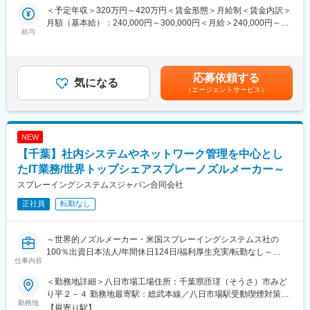
＜予定年収＞320万円～420万円＜賃金形態＞月給制＜賃金内訳＞
■業務詳細
月額（基本給）：240,000円～300,000円＜月給＞240,000円～
製造：エアコン完備の快適な環境で、電極の組み立てや細かな部
給与
300,000円＜昇給有無＞有＜残業手当＞有賃金はあくまでも目安
品の取り付け作業を行います。
の金額であり、選考を通じて上下する可能性があります。月給(月
生産管理：製造現場の工程管理や人員・物品のスケジュール調
額)は固定手当を含めた表記です。
整、納期管理、完成品の出荷検査を担当します。
応募依頼する
どちらも、品質を守りつつ効率的な生産体制づくりに貢献してい
気になる
（エージェントサービス）
ただきます。現場ではチームで連携しながら、協力会社や販売
店、エンドユーザーであるクリニックや介護施設への納品までの
一連の流れに携わることができます。
NEW
■扱うサービス
【千葉】社内システムやネットワーク管理を中心とし
当社製品は、脳波・心電・筋電・腸電など多様な測定用電極やパ
ッドです。オーダーメイド対応も多く、医療業界にとどまらず、
たIT業務/世界トップシェアスプレーノズルメーカー～
宇宙や酪農など幅広い分野で利用されています。
スプレーイングシステムスジャパン合同会社
正社員
転勤なし
■組織構成
製造部門：社員3名＋パート数名（40代中心）
生産管理部門：4名（40代3名、20代1名／兼務あり）で構成され
～世界的ノズルメーカー・米国スプレーイングシステムス社の
ています。
100％出資日本法人/年間休日124日/福利厚生充実/転勤なし～
仕事内容
■業務の魅力
★社内ITの安定稼働を土台に、ユーザー視点での改善を積み重ね
ものづくりの面白さを感じられ、現場から開発や新製品の提案に
＜勤務地詳細＞八日市場工場住所：千葉県匝瑳（そうさ）市みど
ていくポジションです。Microsoft 365を中心に、社内システム・
も関わるチャンスがあります。医療ドラマなどへの製品採用実績
り平２－４ 勤務地最寄駅：総武本線／八日市場駅受動喫煙対策：
ネットワーク・仮想基盤まで横断的に関わり、運用を「回す」だ
勤務地
もあり、社会貢献度の高さも魅力です。
敷地内喫煙可能場所あり変更の範囲：会社の定める事業所
【最寄り駅】