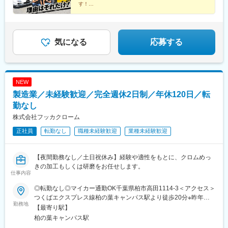
す！
＃未経験歓迎！車好きであれば応募OK
＃初年度年収600万円以上／高水準のインセンティブ有
気になる
応募する
NEW
製造業／未経験歓迎／完全週休2日制／年休120日／転
勤なし
株式会社フッカクローム
正社員
転勤なし
職種未経験歓迎
業種未経験歓迎
【夜間勤務なし／土日祝休み】経験や適性をもとに、クロムめっ
きの加工もしくは研磨をお任せします。
仕事内容
◎転勤なし◎マイカー通勤OK千葉県柏市高田1114-3＜アクセス＞
つくばエクスプレス線柏の葉キャンパス駅より徒歩20分※昨年、
勤務地
新たに第二工場を設立！※受動喫煙対策あり
【最寄り駅】
柏の葉キャンパス駅