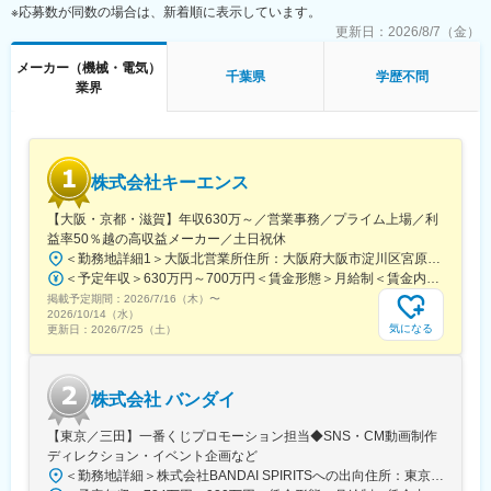
■働く環境：
※応募数が同数の場合は、新着順に表示しています。
・生産本部 樹脂技術部は15名で構成されております。
更新日：
2026/8/7（金）
・20代～50代まで幅広く在籍しており、フラットで風通しのよい
雰囲気です。
メーカー（機械・電気）
千葉県
学歴不問
・（業務状況に拠るが）平均残業は15h程度であり、リモートメ
業界
インの勤務です。
■同社の特徴：
TOSTEM、INAX、新日軽、東洋エクステリア、サンウエーブ工業
株式会社キーエンス
など、国内の主力住設企業が統合してできた、国内最大の総合住
生活関連企業です。売上高は1兆6,000億円、従業員数は約1万
【大阪・京都・滋賀】年収630万～／営業事務／プライム上場／利
6,000名を誇ります。グローバルで見ても、2009年にはアメリカ
益率50％越の高収益メーカー／土日祝休
ンスタンダード、2015年にはグローエをグループに迎え、アジ
＜勤務地詳細1＞大阪北営業所住所：大阪府大阪市淀川区宮原3-5-36 新大阪トラストタワー勤務地最寄駅：新大阪駅受動喫煙対策：敷地内喫煙可能場所あり＜勤務地詳細2＞京都営業所住所：京都府京都市下京区四条通室町東入函谷鉾町101 アーバンネット四条烏丸ビル受動喫煙対策：屋内全面禁煙＜勤務地詳細3＞滋賀営業所住所：滋賀県大津市中央2-2-6 受動喫煙対策：屋内全面禁煙変更の範囲：会社の定める事業所
ア、北米、欧州という3つの主要な地域で確固たる地位を獲得する
＜予定年収＞630万円～700万円＜賃金形態＞月給制＜賃金内訳＞月額（基本給）：279,000円～281,000円＜月給＞279,000円～281,000円＜昇給有無＞有＜残業手当＞有＜給与補足＞上記は入社初年度の想定年収です。※月給の金額とは別で、残業代、業績賞与支給有り※賞与：年4回、昇給：年1～2回※経験・能力等を考慮の上、同社規定により待遇を決定します※年収は会社業績によって変動することがあります賃金はあくまでも目安の金額であり、選考を通じて上下する可能性があります。月給(月額)は固定手当を含めた表記です。
に至っています。
掲載予定期間：
2026/7/16（木）
〜
2026/10/14（水）
■LIXILのマーケットシェア：
気になる
更新日：
2026/7/25（土）
【グローバルNo.1】水まわり製品、水栓金具、カーテンウォール
【北米No.1】衛生陶器
【日本No.1】住宅窓サッシ、システムキッチン、玄関ドア、ユニ
株式会社 バンダイ
ットバス、エクステリア
【東京／三田】一番くじプロモーション担当◆SNS・CM動画制作
変更の範囲：会社の定める業務
ディレクション・イベント企画など
＜勤務地詳細＞株式会社BANDAI SPIRITSへの出向住所：東京都港区三田3‐5‐19 住友不動産東京三田ガーデンタワー受動喫煙対策：屋内全面禁煙変更の範囲：会社の定める事業所