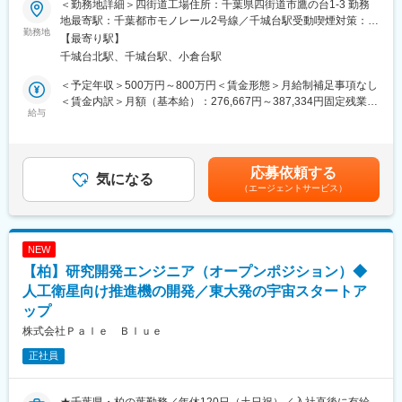
置工事、耐震補強工事、設備改修工事など
＜勤務地詳細＞四街道工場住所：千葉県四街道市鷹の台1-3 勤務
てポジションをご提案させていただきます。
地最寄駅：千葉都市モノレール2号線／千城台駅受動喫煙対策：屋
勤務地
■配属先の特徴：
内全面禁煙変更の範囲：会社の定める事業所
【最寄り駅】
■応募ポジション例
・現在11名在籍しています。部長1名(40代)、グループ長1名(40
千城台北駅、千城台駅、小倉台駅
・品質保証
代)、メンバー9名(20～50代)
・生産技術
＜予定年収＞500万円～800万円＜賃金形態＞月給制補足事項なし
・製造ライン管理
■当社特徴：
＜賃金内訳＞月額（基本給）：276,667円～387,334円固定残業手
・調達購買
給与
・2026年4月に「川崎エンジニアリング株式会社」「川重ファシ
当/月：70,833円～99,167円（固定残業時間30時間0分/月）超過し
・事務、総務
リテック株式会社」が合併しカワサキテクノクリエイツ株式会社
た時間外労働の残業手当は追加支給＜月給＞347,500円～486,501
など
として始動。それぞれが発電所や船舶、ロケット業界といったプ
円（一律手当を含む）＜昇給有無＞有＜残業手当＞有＜給与補足
ラント業界へ向けたプラント装置の設計製造販売まで手掛けてお
＞※給与詳細は経験・能力・実績等を考慮の上、決定します（スキ
応募依頼する
■製品例：
気になる
り、これまでのノウハウを生かしたシナジーで新しい付加価値を
ル次第で相談可）。賃金はあくまでも目安の金額であり、選考を
（エージェントサービス）
バジリスク、ゴッド、まどかマギカ、沖ドキ HANABI 等
世の中に提供していきます。
通じて上下する可能性があります。月給(月額)は固定手当を含めた
表記です。
■当社の特徴：
変更の範囲：会社の定める業務
◎事業の魅力：業界トップクラスのパチンコ・パチスロメーカー
NEW
パチスロ・パチンコ業界では一定の市場シェアを持つ当社です
【柏】研究開発エンジニア（オープンポジション）◆
が、その強みは革新的な製品開発と多様な事業展開にあります。
顧客に選ばれる理由は、「楽しさ」を提供し続けることと、ニー
人工衛星向け推進機の開発／東大発の宇宙スタートア
ズに合わせた商品開発が挙げられます。今後、日本のエンターテ
ップ
インメント企業から、世界のエンターテイメント企業になるべく
株式会社Ｐａｌｅ Ｂｌｕｅ
米国・アジアを中心に積極的に事業を展開しております。
正社員
◎働き方の魅力：
プライベートの時間を大切にする風土があり、有給取得や代休の
取得がしやすい環境が整っております。年に3回の大型連休（9～
★千葉県・柏の葉勤務／年休120日（土日祝）／入社直後に有給