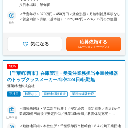
けでなく、より良く整えていく役割を担います。
八日市場駅、飯倉駅
■教育体制
■業務内容：
OJT形式で3ヶ月間、基礎からしっかり学べる研修を実施していま
＜予定年収＞370万円～450万円＜賃金形態＞月給制補足事項なし
同社の千葉工場にて社内ITの安定運用と利便性向上を目的に、ユ
す。未経験からでも着実に成長できる環境です。
＜賃金内訳＞月額（基本給）：225,302円～274,706円その他固定
ーザー対応から基盤運用までを一貫して担当します。
給与
手当/月：27,000円～40,700円＜月給＞252,302円～315,406円＜
■就業環境
昇給有無＞有＜残業手当＞有＜給与補足＞■賞与：年3回■昇給：
・社内のシステムやネットワークの運用・保守、トラブルシュー
日勤のみ（8:30～17:30）、残業は月15時間程度。マイカー通勤
年1回賃金はあくまでも目安の金額であり、選考を通じて上下する
ティング、改善、および新機能の開発
可能です。
可能性があります。月給(月額)は固定手当を含めた表記です。
応募依頼する
・ユーザーからの技術的なサポート要求に迅速かつ効果的に対応
気になる
働きやすさを重視し、業務量に応じて負担調整も行います。
（エージェントサービス）
し、システムの円滑な運用を確保
・自社構築ERPや業務用Webアプリの運用保守・改修対応
■想定されるキャリアパス
・SQL Serverのバックアップ運用や定期点検、パフォーマンス確
製造・生産管理のスキルを磨きながら、将来的には開発部門や新
認
製品企画、リーダー職へのステップアップも可能です。
NEW
・VMware vSphereによる仮想サーバー運用や、拠点間ネットワ
【千葉/印西市】在庫管理・受発注業務担当◆車検機器
ークの監視・設定変更
■企業の特徴/魅力
のトップクラスメーカー/年休124日/転勤無
スピーディな製品開発力と幅広い業界への展開力が強み。お客様
関係者は社内ユーザーやIT部門メンバーが中心で、相手の状況を
の声を反映したオーダーメイド製品づくりで成長を続けていま
彌榮精機株式会社
丁寧に把握しながら合意形成を行う姿勢が求められます。将来的
す。
正社員
転勤なし
職種未経験歓迎
業種未経験歓迎
には、定型業務の自動化や可視化など、運用改善をリードする役
割へと広がります。
変更の範囲：会社の定める業務
～職種未経験・第二新卒歓迎！／安定経営・高定着率／直近3か年
■業務の魅力
業績20億円前後で安定性◎／残業10h未満／教育体制充実～
・ユーザーに近い立場でIT運用を行い、改善の手応えを実感
仕事内容
・M365、DB、仮想基盤、ネットワークを横断し、運用スキルを
自動車用検査機器（車検機器）および関連サービス部品を扱う当
体系的に深められる
＜勤務地詳細＞本社住所：千葉県印西市松崎台1-8-4 松崎工業団地