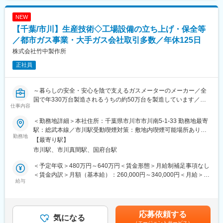
月給(月額)は固定手当を含めた表記です。
＜具体的には＞
NEW
◆ルート営業：既存顧客の挨拶周り及び関連業者（トラックディ
【千葉/市川】生産技術◇工場設備の立ち上げ・保全等
ーラー日野自動車・いすゞ自動車・三菱ふそう・UDトラックス、
ボディメーカーなど）の挨拶周りや商品のご案内。
／都市ガス事業・大手ガス会社取引多数／年休125日
◆新規開拓：各拠点の担当エリア範囲内での新規開拓営業。（主
株式会社竹中製作所
に運送会社及びトラックを使用の業者）
正社員
■業務詳細
＜既存と新規の割合＞既存顧客へのルート営業と新規営業の割合
～暮らしの安全・安心を陰で支えるガスメーターのメーカー／全
はおおよそ7:3程度です。
国で年330万台製造されるうちの約50万台を製造しています／年
＜担当エリア＞東日本全域ですが、主に訪問するのは首都圏にな
仕事内容
休125日（土日祝）／平均残業月30時間ほど～
りますので、出張はほぼなしです。1日の訪問数は5件～10件程で
す。
＜勤務地詳細＞本社住所：千葉県市川市市川南5-1-33 勤務地最寄
ガスメーターの製造を担う当社にて技術系エンジニアとして、工
＜ノルマ＞個人目標などはなく、支店単位で目標数値が設けられ
駅：総武本線／市川駅受動喫煙対策：敷地内喫煙可能場所あり変
場の「生産技術業務」をお任せします。
勤務地
ています。
更の範囲：会社の定める事業所
【最寄り駅】
＜働き方＞直行直帰OKで、残業はほぼないため、定時退社も可能
市川駅、市川真間駅、国府台駅
■業務詳細：
です。
・新規設備、機器、治工具などの検討から導入立上げ業務（機械/
＜予定年収＞480万円～640万円＜賃金形態＞月給制補足事項なし
電気）
■配属先の組織構成
＜賃金内訳＞月額（基本給）：260,000円～340,000円＜月給＞
・既存設備、機器、治工具などの改造、保全・管理業務 など
給与
関東支店には部長1名、営業２名、経理部1名の計４名が在籍して
260,000円～340,000円＜昇給有無＞有＜残業手当＞有＜給与補足
います。
＞※ご経験・ご年齢・社内規定に沿って年収は決定させて頂きま
■業務の特徴：
す。※記載のご年収は、月平均残業時間30時間分と賞与を合わせ
・日時業務として設備の保全管理を行っていただきながら、会社
■入社後の教育について
た額となります。■昇給：年1回■賞与：年2回賃金はあくまでも目
応募依頼する
として進めている自動化のための設備更新なども担っていただき
気になる
まずは、自社製品の構造の説明からスタートします。その後、
安の金額であり、選考を通じて上下する可能性があります。月給
（エージェントサービス）