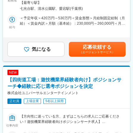
勤務地
型車以外の車種は全て対応可能性があります。
更の範囲：会社の定める事業所
【最寄り駅】
修工事関係の現地工事施工管理に至る業務全般（担当エリアは全
七光台駅、清水公園駅、愛宕駅(千葉県)
国）
（2）最新設備と快適な作業環境
・見積、設計、工事計画、現地作業における協力業者の管理監
全工場に冷暖房やスポットクーラーを完備し、作業スペースも車
＜予定年収＞420万円～530万円＜賃金形態＞月給制固定給制（月
督、報告書作成などを一貫してご担当いただきます。
両が両ドアを広げたまま作業できるほどの広さを確保。四輪アラ
給）＜賃金内訳＞月額（基本給）：230,000円～260,000円＜月給
給与
イメントテスターやセンターロック式タイヤチェンジャー、立っ
＞230,000円～260,000円＜昇給有無＞有＜残業手当＞有＜給与補
■働き方：
たまま整備できる整備リフトなど、最新型の整備用設備を導入し
足＞■昇給：年1回（4月）■賞与：年2回（7月、12月）賃金はあく
・担当エリアは関東エリアが中心ですが、場合によって北海道～
ています。
までも目安の金額であり、選考を通じて上下する可能性がありま
沖縄まで全国。
す。月給(月額)は固定手当を含めた表記です。
応募依頼する
・担当案件によりますが、平均月14日程度の現地での作業（出
気になる
（3）透明性のある工場運営
（エージェントサービス）
張）があります。自宅から通える場合は直行直帰可。
自動車修理をめぐる不正を防ぐための対策として、工場にカメラ
・平均残業時間は約15h/月、夜勤はなく、ある程度年間計画が決
を3台ずつ設置。「事業場三役」の体制に取り組み、IDOMや中古
まっていること、現地での負担軽減を意識した作業計画を作成す
自動車業界全体がお客様・陸運局・世の中や市場といった全方面
ることにより実現しています。土日出勤の場合の代休取得可能で
から信頼される状態を目指しています。
NEW
す。
【四街道工場：遊技機業界経験者向け】ポジションサ
■組織構成：30代～40代後半中心に活躍中。9割が中途入社です。
■業務の特徴：
ーチ◆経験に応じ選考ポジションを決定
・石油化学工場のプラントに関する定期検査、改修工事関係の営
■当社について：
株式会社ユニバーサルエンターテインメント
業～現地工事施工管理に至る業務全般（担当エリアは全国）
『日本のガリバーから世界のIDOMへ』東証プライム上場でクルマ
正社員
上場企業
5名以上採用
・営業、見積、設計、工事計画、現地作業における協力業者の管
買取実績、中古車販売実績共に業界トップクラスの会社です。
理監督、報告書作成などを一貫してご担当いただきます。
プロジェクトの管理が主な業務であり、実務は外注しています。
【方向性に迷っている方、まずはこちらの求人にご応募くださ
い！遊技機業界経験者向けポジションサーチ求人】
＜具体的な施工例＞
仕事内容
遊技機業界のご経験を活かして同社で活躍しませんか？
・高圧ガス設備の保安検査、開放検査、定期自主検査、タンク設
様々なポジションで採用を行っておりますため、ご経験に合わせ