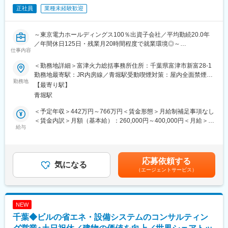
正社員
業種未経験歓迎
基本的には現場にてOJT制度での教育となります。定期的に研修
や勉強会等も計画をされており、着実にスキルを身に着けること
ができる環境となっております。
～東京電力ホールディングス100％出資子会社／平均勤続20.0年
・定期的な技術研修や独自の技術認定制度など
／年間休日125日・残業月20時間程度で就業環境◎～
・受験料のみならず、資格取得のための研修や教材費の負担、受
仕事内容
■業務内容：
験日の特別休暇の付与など
当社は、東京電力グループの中核企業として首都圏の常に安定し
＜勤務地詳細＞富津火力総括事務所住所：千葉県富津市新富28-1
た電力を供給する火力発電設備の運営を豊富な経験と最先端のメ
■モデル年収：
勤務地最寄駅：JR内房線／青堀駅受動喫煙対策：屋内全面禁煙変
ンテナンス技術を駆使しサポートしています。
勤務地
・25歳：4,807,000円
更の範囲：会社の定める事業所
【最寄り駅】
本ポジションでは、火力発電所発電設備に関連する水質分析（サ
・35歳：6,526,000円
青堀駅
ンプリング・分析・レポーティング）を担当頂きます。
・45歳：7,664,000円
※時間外手当（20h/月）、各種手当、賞与年2回（約5ヵ月分／直
＜予定年収＞442万円～766万円＜賃金形態＞月給制補足事項なし
当面は分析業務がメインとなりますが、将来的には分析結果に基
近支給額）を含んだ想定額
＜賃金内訳＞月額（基本給）：260,000円～400,000円＜月給＞
づいた運転・制御条件の調整等もご担当いただく想定であり、幅
給与
260,000円～400,000円＜昇給有無＞有＜残業手当＞有＜給与補足
広いスキルを身につけることができます。
■当社の魅力：
＞※経験等により決定するため、上下する可能性があります。・昇
◇東京電力100％出資子会社であり、東京電力グループの中核企
給：原則年1回・賞与：原則年2回（直近実績5ヶ月分）・時間外
・主な分析機器：イオンクロマトグラフィー・吸光光度計
業として、発電関連設備の工事・運転・保守と一貫したエンジに
手当：実費支給■モデル年収・25歳：5,104,000円・35歳：
応募依頼する
・分析項目：濁度、ｐH、電導度、溶存酸素、塩素、亜硝酸、リ
気になる
リングサービスを提供しています。また、2013年にはグループ会
6,826,000円・45歳：7,944,000円賃金はあくまでも目安の金額で
（エージェントサービス）
ン酸、シリカ、窒素、リン、COD、重金属類
社3社で経営統合し、各社が持ち合わせていたノウハウ・経営資源
あり、選考を通じて上下する可能性があります。月給(月額)は固定
※変更の範囲：当社の定める業務
を糧に環境・再生可能エネルギー事業をメインに幅広く事業展開
手当を含めた表記です。
をしています。
■就業環境：
◇社員全員が末永く働ける環境を整えており、今期に入り残業を2
NEW
◎月の残業は20時間程度、年間休日125日・完全週休二日制とワ
割ほど減らし、来期はさらに2割の低減を目指しています。有休も
千葉◆ビルの省エネ・設備システムのコンサルティン
ークライフバランスとキャリアの両立が叶う環境です。
取得しやすく、産休・育休を経た社員もほとんどが復帰していま
◎借上社宅制度やカフェテリアプラン制度など、福利厚生も充