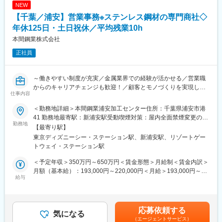
NEW
・新築・改修・リニューアル工事の提案
【千葉／浦安】営業事務※ステンレス鋼材の専門商社◇
・設計打ち合わせ・見積り作成
年休125日・土日祝休／平均残業10h
《業務のポイント》
本間鋼業株式会社
新規開拓は１～２割程度。マーケットシェアも高く充実した働き
正社員
方が実現できております。
■教育制度：
～働きやすい制度が充実／金属業界での経験が活かせる／営業職
中途入社社員向け研修で必要な製品知識を学んでいただきます。
からのキャリアチェンジも歓迎！／顧客とモノづくりを実現して
また、受講した研修や実務経験、公的資格をベースに求められる
仕事内容
いく達成感◎街の看板など形に残る仕事～
技術スキルのレベルを総合的に判定する制度（社内技術者認定制
度）もあり、ステップアップのために必要な研修・スキル・経
＜勤務地詳細＞本間鋼業浦安加工センター住所：千葉県浦安市港
ステンレス鋼材の流通および自社で加工したステンレス加工品を
験・資格などの過不足を明確に認識し効率的にスキルアップでき
41 勤務地最寄駅：新浦安駅受動喫煙対策：屋内全面禁煙変更の範
販売する専門商社である当社にて、営業部内勤職を募集いたしま
勤務地
ます。
囲：会社の定める事業所
【最寄り駅】
す。
東京ディズニーシー・ステーション駅、新浦安駅、リゾートゲー
■キャリアパス：
トウェイ・ステーション駅
■業務内容：
社員の約半分が中途入社の社員であるため、中途入社のハンデは
数百ある得意先への営業を展開しています。得意先は、東京、埼
一切ございません。また年功序列ではなく、成果に応じて評価さ
＜予定年収＞350万円～650万円＜賃金形態＞月給制＜賃金内訳＞
玉、千葉、茨城を中心とした関東一帯にあり、社用車を使い、営
れる仕組みが整っています。
月額（基本給）：193,000円～220,000円＜月給＞193,000円～
業をしています。営業部営業担当者をバックアップする形で内勤
給与
【キャリアパス面談】年１回、本人の中長期的なキャリアプラン
220,000円＜昇給有無＞有＜残業手当＞有＜給与補足＞基本給の
をしていただきます。営業担当者の見積業務サポート、社内製造
を上長と面談を実施しています（情報はすべて人事とも共有）。
ほかに、住宅手当、家族手当あり。昇格の場合には、役職手当/管
部との納期調整、外部加工協力会社との打ち合わせなど、一つに
プライベートの理由によるUIJターン等も相談可能です。
理職手当の支給あり。加え、能力手当あり。本人の能力を総合的
仕事を完成させるまでに、様々な人々と連携するお仕事です。街
【ジョブポスティング制度】全社員が平等に異動希望が出せる制
に判断して、能力手当を付与することがあります。能力手当の支
応募依頼する
に残る仕事を出来るやりがいを感じることが出来ます。
気になる
度で、ご自身の希望に応じて様々なキャリアを積むことが可能な
給上限は無し。能力手当支給額により、予定年収に変動が御座い
（エージェントサービス）