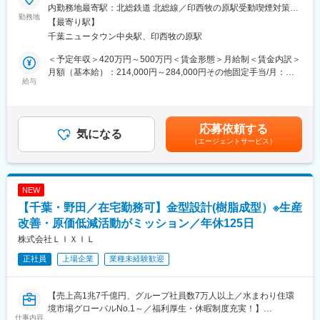
社にて、在庫管理・受発注業務の実務全般 をお任せします。入社
・個人依存にしない運用設計や標準化に取り組める
内勤務地最寄駅：北総鉄道 北総線／印西牧の原駅受動喫煙対策：
後は、製品の受注処理から部品の在庫管理・出荷対応まで当社の
勤務地
屋内全面禁煙変更の範囲：無
【最寄り駅】
製品供給を支える重要なポジションにて活躍いただきます。
■キャリアパス
千葉ニュータウン中央駅、印西牧の原駅
ERP改修やアプリ開発、将来的な自動化・可視化の推進など、業
■業務内容：
務理解を活かした役割拡張が可能です。
＜予定年収＞420万円～500万円＜賃金形態＞月給制＜賃金内訳＞
本ポジションでは、製品の受注対応（約50%） とサービス部品の
月額（基本給）：214,000円～284,000円その他固定手当/月：
在庫・発送業務（約50%） を中心に担当いただきます。
給与
■同社の魅力・特徴：【外資系でありつつ、日本的な落ち着いた企
16,000円～25,000円＜月給＞230,000円～309,000円＜昇給有無
◆製品の受注関連業務（50%）
業です】
＞有＜残業手当＞有＜給与補足＞■固定手当：住宅手当一律支給
入社後すぐに取り組んでいただく中心業務です。
世界的ノズルメーカー・米国スプレーイングシステムス社の
（16,000円～25,000円／持家・賃貸等の居住状況によって変動）
・売上管理（受注データ入力、売上計上処理）
100％出資日本法人として1976年に設立致しました。産業用スプ
■昇給：有■賞与：有／年２回、計5.0カ月（前年実績）■モデル年
応募依頼する
・納期連絡（社内調整・顧客対応）
気になる
レーノズルにおいては世界・日本ともにトップシェアを誇る、ニ
収：25歳入社5年目：年収400万（賞与・各種手当含む）45歳入社
（エージェントサービス）
・EDIシステムを使用した受注処理
ッチトップ企業です。
21年目：年収650万（賞与・各種手当含む）賃金はあくまでも目
・売掛管理（請求処理・入金消込のサポート）
日本での歴史が長い同社は外資系企業ではありますが、風通しが
安の金額であり、選考を通じて上下する可能性があります。月給
◆サービス部品業務（50%）
非常によく、定着率の高い長期的に働けるイメージをもてます。
(月額)は固定手当を含めた表記です。
当社の製品を支える部品供給の中核を担う業務です。
ベテラン社員が多く離職率の低い安定企業。長く落ち着いて勤め
NEW
・在庫管理（入庫・棚卸・適正在庫の把握）
たい方にお勧めです。
【千葉・野田／在宅勤務可】金型設計(樹脂成型）※生産
・部品の受注業務（注文受付～手配）
・発注業務（不足部材の仕入れ対応）
改善・原価低減活動がミッション／年休125日
変更の範囲：会社の定める業務
・部品収集（倉庫からのピッキング）
株式会社ＬＩＸＩＬ
・梱包・発送業務（出荷準備、伝票処理）
正社員
上場企業
業種未経験歓迎
■組織構成：
業務課：4名
【売上高1兆7千億円、グループ社員数7万人以上／水まわり住環
30代～60代までが在籍しており、中途入社の方も活躍しておりま
境市場グローバルNo.1～／福利厚生・休暇制度充実！】
す。
仕事内容