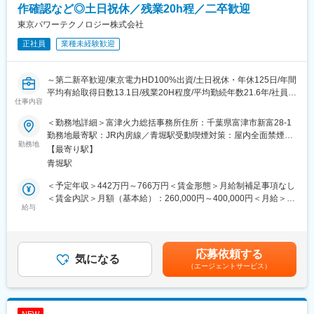
く「粉砕」 「分級」「粒子設計」「造粒」「混合」「乾燥」「集
作確認など◎土日祝休／残業20h程／二卒歓迎
塵」「供給・排出・輸送」「クリーンルーム」「測定」の10個に
東京パワーテクノロジー株式会社
分類できます。10個に大別した粉体の操作それぞれに操作原理、
正社員
業種未経験歓迎
方法、機器があります。粉体の種類と目的に応じて必要な機器を
選ぶことで、経済的で効率の高い加工・生産が可能。
■当社の魅力：
～第二新卒歓迎/東京電力HD100%出資/土日祝休・年休125日/年間
・プライム上場、創業100年超の粉体処理装置の世界トップクラ
平均有給取得日数13.1日/残業20H程度/平均勤続年数21.6年/社員紹
スメーカーです。
仕事内容
介からの中途入社多数/福利厚生◎/資格手当などスキルアップのサ
・70％以上の高い海外売上比率を誇り、安定した豊富な顧客基盤
ポート有～
と盤石な経営基盤をベースに、リーディングカンパニーとして技
＜勤務地詳細＞富津火力総括事務所住所：千葉県富津市新富28-1
術開発・市場開拓を推進し続けています。
勤務地最寄駅：JR内房線／青堀駅受動喫煙対策：屋内全面禁煙変
■業務内容：
勤務地
・自由で風通しの良い社風で、高い定着率も魅力の一つです。
更の範囲：会社の定める事業所
【最寄り駅】
東京電力グループの中核企業として発電所の運転を行う当社に
・同社の粉体技術で培った微粒子開発技術を生かして、新たな素
青堀駅
て、火力・バイオマス等の発電設備の運転管理（水処理）業務を
材の開発を行っていただくため、展示会への出展や学会発表、特
ご担当いただきます。
許出願など研究者としてのキャリアアップが可能です。
＜予定年収＞442万円～766万円＜賃金形態＞月給制補足事項なし
最先端のメンテナンス技術を駆使し、常に安定した電力を供給す
・固形製剤の開発業務の詳細については、医薬ベンチャー、医科
＜賃金内訳＞月額（基本給）：260,000円～400,000円＜月給＞
る発電設備の運営をサポートしています。
給与
系大学、製薬会社等のとの打ち合わせに基づき、固形製剤に応用
260,000円～400,000円＜昇給有無＞有＜残業手当＞有＜給与補足
入社後の教育体制が整っており、未経験の方でも安心してご就業
できる薬剤を封入した名のカプセル等を作製し、評価・分析する
＞※経験等により決定するため、上下する可能性があります。・昇
いただける環境です。
仕事です。お客様の評価が進んでいく場合は、協力会社へ開発技
給：原則年1回・賞与：原則年2回（直近実績5ヶ月分）・時間外
術を移転し、GMP試作・量産へと引き継いでいきます。
手当：実費支給■モデル年収・25歳：5,104,000円・35歳：
応募依頼する
■就業環境：
気になる
6,826,000円・45歳：7,944,000円賃金はあくまでも目安の金額で
（エージェントサービス）
◎月の残業は20時間程度、年間休日125日・完全週休二日制とワ
変更の範囲：会社の定める業務
あり、選考を通じて上下する可能性があります。月給(月額)は固定
ークライフバランスとキャリアの両立が叶う環境です。
手当を含めた表記です。
◎借上社宅制度やカフェテリアプラン制度など、福利厚生も充
実。
NEW