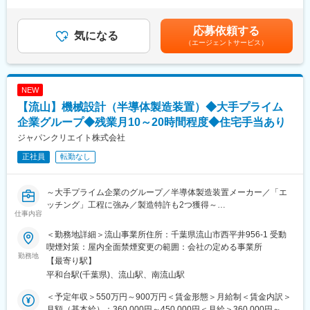
「係長」の給与内訳で、年収は600万円～800万円。※「課長職
ものづくりを行います。
（管理監督者）」は下記年収：680万円～900万円／基本給：
・構想設計／基本設計：お客様からの要求仕様やプロセスの課題
450000円～600000円／管理監督者手当：一律5万円（管理監督者
応募依頼する
に基づき、装置全体の電源電装系統・制御構成設計、主要部品の
気になる
の為残業手当なし）■賞与：年2回（昨年実績：4カ月（夏冬））■
（エージェントサービス）
選定を行う
昇給：年1回（4月）賃金はあくまでも目安の金額であり、選考を
・詳細設計／図面作成：電気系CADを使用し、電源電装系統図
通じて上下する可能性があります。月給(月額)は固定手当を含めた
面、機内配線、部品図、配線図、制御信号IO割付設定作成ならび
表記です。
に、制御PLCソフトウェアの設計製造
NEW
・部品発注／協力会社選定：設計図面に基づき、部品の原価積
【流山】機械設計（半導体製造装置）◆大手プライム
算、手配業者・協力会社の選定、技術的な打ち合わせを実施
・装置立ち上げサポート：組み立てスタッフと連携し、装置の動
企業グループ◆残業月10～20時間程度◆住宅手当あり
作確認や調整をサポート
ジャパンクリエイト株式会社
正社員
転勤なし
■歓迎条件：
・真空プロセス関連装置の設計経験：半導体、FPD、またはその
～大手プライム企業のグループ／半導体製造装置メーカー／「エ
他産業分野におけるプラズマCVD装置、スパッタリング装置、蒸
ッチング」工程に強み／製造特許も2つ獲得～
着装置などの電気設計及びPLCソフトウェア設計製造の経験
仕事内容
・高精度／クリーンルーム環境の設計経験：高精度な位置決め機
■業務概要：
構の設計や、クリーンルーム対応装置の設計経験
＜勤務地詳細＞流山事業所住所：千葉県流山市西平井956-1 受動
半導体材料/デバイスやFPD製造におけるドライプロセス装置（プ
・半導体／FPD製造装置の経験：半導体またはFPD分野の製造装
喫煙対策：屋内全面禁煙変更の範囲：会社の定める事業所
ラズマCVD装置、スパッタリング装置、蒸着装置、各種成膜関連
勤務地
置メーカーでの設計経験（真空プロセス関連装置系以外でも可）
【最寄り駅】
装置）の機械設計全般を担当していただきます。
平和台駅(千葉県)、流山駅、南流山駅
変更の範囲：会社の指示する業務
■業務詳細：
＜予定年収＞550万円～900万円＜賃金形態＞月給制＜賃金内訳＞
当社の製品は基本的にオーダーメイドであり、プロセス開発・電
月額（基本給）：360,000円～450,000円＜月給＞360,000円～