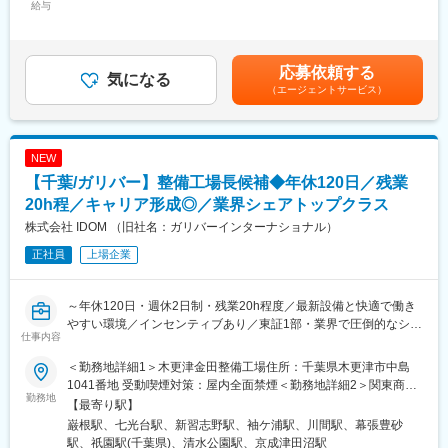
・半導体、LCR、センサーなど電気系デバイスの基礎評価
給与
51,389円～72,222円（固定残業時間30時間0分/月）超過した時間
■会社の特徴：
・ユニバーサル基板上への回路組立
外労働の残業手当は追加支給＜月給＞256,945円～361,111円（一
・明瞭な評価制度があり、毎年の評価は、本人、工場長、社長の3
（副業務）
律手当を含む）＜昇給有無＞有＜残業手当＞有＜給与補足＞※年収
者間での点数化によって行われています。実績応じた公平な評価
・新たな測定装置導入にむけた比較調査
は選考を通じて当社規定により決定いたします。■賞与：年2回
応募依頼する
を実現しています。
・製品の故障解析
気になる
（業績賞与）賃金はあくまでも目安の金額であり、選考を通じて
（エージェントサービス）
・当社は印西市に位置し、周りに総合病院やショッピングモール
・デバイス評価治具の考案
上下する可能性があります。月給(月額)は固定手当を含めた表記で
が点在しています。土地代も安く、都内や成田空港へのアクセス
す。
も良いため、移住する方にとっても住みやすい環境となっていま
■組織構成：
す。
配属部門は品質課（約6名）もしくは技術課（約40名）となりま
NEW
す。
【千葉/ガリバー】整備工場長候補◆年休120日／残業
変更の範囲：無
ご入社後は現場での指導のもと業務をキャッチアップいただきま
す。
20h程／キャリア形成◎／業界シェアトップクラス
数年後のリーダーとして業務をけん引いただくことを期待してい
株式会社 IDOM （旧社名：ガリバーインターナショナル）
ます。
正社員
上場企業
■当社の特徴：
業界トップクラスのぱちんこ・パチスロメーカー！
～年休120日・週休2日制・残業20h程度／最新設備と快適で働き
遊技機業界では一定の市場シェアを持つ当社ですが、その強みは
やすい環境／インセンティブあり／東証1部・業界で圧倒的なシェ
革新的な製品開発と多様な事業展開にあります。顧客に選ばれる
仕事内容
アを誇り、世界NO.1を目指す同社～
理由は、「楽しさ」を提供し続けることと、ニーズに合わせた商
品開発が挙げられます。
＜勤務地詳細1＞木更津金田整備工場住所：千葉県木更津市中島
全国にあるIDOMの運営する整備工場で、『工場長候補』として整
今後、日本のエンターテインメント企業から、世界のエンターテ
1041番地 受動喫煙対策：屋内全面禁煙＜勤務地詳細2＞関東商品
備業務をお任せします！
勤務地
イメント企業になるべく米国・アジアを中心に積極的に事業を展
化ｾﾝﾀｰ整備工場住所：千葉県野田市七光台66-1 受動喫煙対策：屋
【最寄り駅】
開しております。
内全面禁煙＜勤務地詳細3＞幕張整備工場住所：千葉県習志野市芝
巌根駅、七光台駅、新習志野駅、袖ケ浦駅、川間駅、幕張豊砂
まずは既存工場で業務内容を理解し必要な経験を積んでいただき
園1-3-1 受動喫煙対策：屋内全面禁煙
駅、祇園駅(千葉県)、清水公園駅、京成津田沼駅