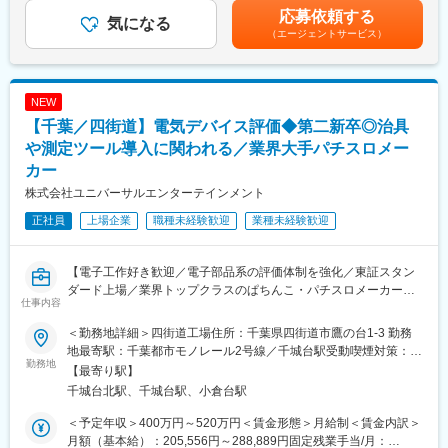
■同社製品：
沢山あります。また、ガス事業に関連したグループ会社が6社あ
適性に評価をされます賃金はあくまでも目安の金額であり、選考
応募依頼する
具体的には、チタンの加工、ラジアルボール盤主軸の修理、特殊
気になる
り、活躍の場が広がります。
を通じて上下する可能性があります。月給(月額)は固定手当を含め
（エージェントサービス）
台車の製作など、様々な製品をお客様の要望に合わせて加工して
た表記です。
います。医療用製品メーカー、建材メーカー、鉄鋼メーカー、食
変更の範囲：会社の定める業務
品メーカー、印刷メーカー、プラントメーカー等がお客様となり
ます。
NEW
また、大学の研究データをとるための実験装置も作っています。
【千葉／四街道】電気デバイス評価◆第二新卒◎治具
例えば、高層マンションに使われる金属部品が、土砂災害や台
風、地震などが起こった際に耐えられるかなど、耐久性を検査す
や測定ツール導入に関われる／業界大手パチスロメー
るミニチュア実験装置を作り研究に活かされています。
カー
決まった製品を作り続けるより、「こういうものが欲しい」とい
株式会社ユニバーサルエンターテインメント
うお客様の期待に応えるべく、「技術を生かして良いものが作れ
ないか」と日々探求しながらモノづくりを行っています。
正社員
上場企業
職種未経験歓迎
業種未経験歓迎
■組織構成：従業員7名（男性7名）
20代～50代までの幅広い世代が活躍しております。
【電子工作好き歓迎／電子部品系の評価体制を強化／東証スタン
ダード上場／業界トップクラスのぱちんこ・パチスロメーカー】
仕事内容
■会社の強み：
・人のつながりを大切にする社長のもと、幅広い業界のお客様と
■採用背景：
＜勤務地詳細＞四街道工場住所：千葉県四街道市鷹の台1-3 勤務
の繋がりを大切にしています。それによって多くのお客様からお
部門の役割として「デバイス評価技術の強化」を担っています
地最寄駅：千葉都市モノレール2号線／千城台駅受動喫煙対策：屋
声がけをいただき、また業界ごとの浮き沈みに影響されにくくな
が、現状、電気系デバイスの評価体制と成果に課題があります。
勤務地
内全面禁煙変更の範囲：会社の定める事業所（リモートワーク含
【最寄り駅】
っています。
このため、体制強化と環境整備を行うための増員募集を行いま
む）
千城台北駅、千城台駅、小倉台駅
・多様な金属部品を幅広い機械ラインナップとノウハウを用いて
す。
対応しており、どのような部品でも短納期／高品質で対応してい
＜予定年収＞400万円～520万円＜賃金形態＞月給制＜賃金内訳＞
ることから信頼を獲得しています。
■業務内容：
月額（基本給）：205,556円～288,889円固定残業手当/月：