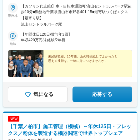
【ガソリン代支給!】車・自転車通勤可/流山セントラルパーク駅徒
歩10分■勤務地千葉県流山市市野谷401-15■最寄駅つくばエクスプ
勤務地
レス 流山セントラルパーク駅 徒歩10分※公共交通機関代支給※
【最寄り駅】
無料駐車場あり※ガソリン代支給
流山セントラルパーク駅
【年間休日120日/賞与年3回】
年収420万円/未経験/2年目
給与
未経験歓迎。10年後、あの時挑戦してよかったと
思える技術を、一緒に身につけませんか。
気になる
応募する
NEW
【千葉／柏市】施工管理（機械）～年休125日・フレッ
クス／粉体を製造する機器関連で世界トップシェア