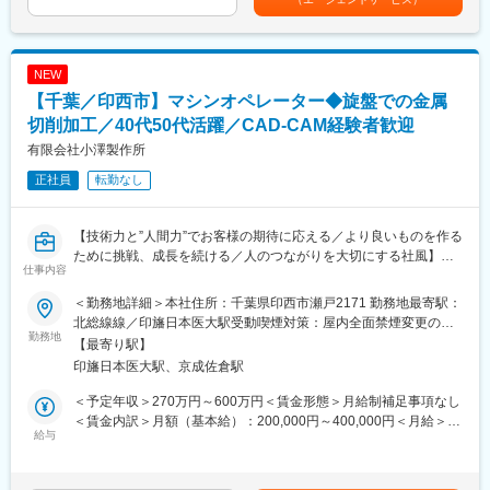
ます。
OJT研修で先輩につきながら業務を覚えていきます。
(月額)は固定手当を含めた表記です。
・工場内の設備ごとに担当者を分けています。製造拠点が市川、
長野、筑波と3拠点あり、その中でも同様に役割をもって対応いた
■キャリアイメージ
だいております。
将来的にはリーダーやマネジメントを担っていただきたいと考え
NEW
・工程の途中で検査することもあるため、社内の品質保証部との
ております。
【千葉／印西市】マシンオペレーター◆旋盤での金属
連携や、設備導入のために外部の業者様とのやり取りも発生いた
します。必要な設備に関してはお見積もりの取得や発注もお任せ
切削加工／40代50代活躍／CAD-CAM経験者歓迎
いたします。
有限会社小澤製作所
・3拠点の設備に携わるため、各拠点への出張を平行しながら業務
正社員
転勤なし
遂行していただきます。設備更新などのタイミングによって土日
の勤務が発生することがございますが、平日の振替休日取得な
ど、各自で業務スケジュールを調整できます。
【技術力と”人間力”でお客様の期待に応える／より良いものを作る
ために挑戦、成長を続ける／人のつながりを大切にする社風】
■組織構成：
仕事内容
製造部は9名の社員が在籍しております。部長1名、課長2名、メ
あらゆる業界のメーカー製品に使われる金属部品の切削加工を行
ンバー5名+事務1名の構成です。将来的には、適性・希望に応じ
＜勤務地詳細＞本社住所：千葉県印西市瀬戸2171 勤務地最寄駅：
う同社にて、金属加工の技術職の募集を行います。
て設計や品質管理のポジションへのジョブローテーションも行い
北総線線／印旛日本医大駅受動喫煙対策：屋内全面禁煙変更の範
勤務地
ます。
囲：無
【最寄り駅】
■業務詳細：
印旛日本医大駅、京成佐倉駅
NC旋盤、汎用旋盤、マシニングセンターなどを扱い、鉄、チタ
■当社の魅力：
ン、銅等幅広い金属の切削加工を行います。CAD-CAMを操作し
業歴66年を超えるメーカーです。人と人のつながりを重視し、安
＜予定年収＞270万円～600万円＜賃金形態＞月給制補足事項なし
ながらプログラムデータを作成し、図面を見ながら加工を行って
心して働ける職場を目指しつつ、堅実な組立技術と安定した品質
＜賃金内訳＞月額（基本給）：200,000円～400,000円＜月給＞
いきます。
給与
管理で社会インフラに貢献してきました。
200,000円～400,000円＜昇給有無＞無＜残業手当＞有＜給与補足
【機械作業9割 手作業1割】となります。
一方でガスメーター以外の新しい分野にもチャレンジしており、
＞■給与詳細は選考と通して経験・能力に応じて同社規定により決
ガスメーター製造を経験したことがない方でも活躍できる機会が
定します。■賞与：年2回（40,000円～800,000円）■実力に応じて