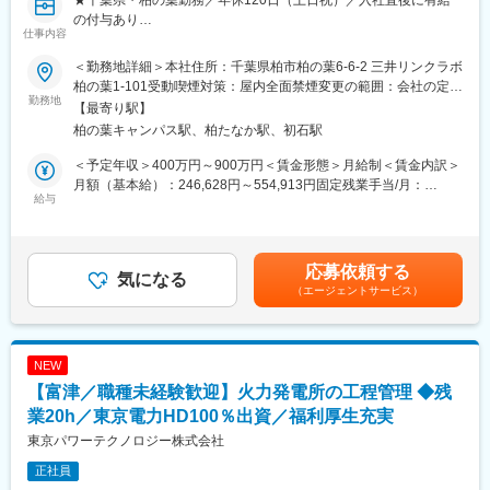
10日連休：夏期休暇、GW、年末年始）もあり、メリハリのある
の付与あり
仕事内容
就業が可能です。
★近年注目を浴びる電気推進機に関する、世界最先端の開発に身
を置くことができます◎
＜勤務地詳細＞本社住所：千葉県柏市柏の葉6-6-2 三井リンクラボ
変更の範囲：会社の定める業務
★人工衛星向けの推進機の開発に、概念設計段階から製造、宇宙
柏の葉1-101受動喫煙対策：屋内全面禁煙変更の範囲：会社の定め
での運用まで、さまざまなフェーズに携わることができる環境で
勤務地
る事業所（リモートワーク含む）
【最寄り駅】
す。
柏の葉キャンパス駅、柏たなか駅、初石駅
東京大学研究室発で小型人工衛星のエンジン（推進機）を製造し
＜予定年収＞400万円～900万円＜賃金形態＞月給制＜賃金内訳＞
ている当社にて、研究開発部門のエンジニアとして推進機の研究
月額（基本給）：246,628円～554,913円固定残業手当/月：
開発を行っていただきます。
給与
86,706円～195,087円（固定残業時間45時間0分/月）超過した時
本ポジションはオープンポジションになるため、ご経験に合わせ
間外労働の残業手当は追加支給＜月給＞333,334円～750,000円
て推進機の開発業務やプロジェクトマネジメントをお任せいたし
（一律手当を含む）＜昇給有無＞有＜残業手当＞有＜給与補足＞※
ます。
経験・能力を考慮し、当社規定のグレードごとの給与レンジに応
応募依頼する
気になる
じて決定賃金はあくまでも目安の金額であり、選考を通じて上下
（エージェントサービス）
【業務内容例】
する可能性があります。月給(月額)は固定手当を含めた表記です。
以下の業務を中心に、これまでのご経験を活かして携わっていた
だきます。
・人工衛星用推進機の構造設計・解析、関連する治具設計の実施
NEW
・推進機の組立，試験の実施
【富津／職種未経験歓迎】火力発電所の工程管理 ◆残
・電気回路・電子回路の開発・設計・試験・検証
・推進機への回路の組込および試験の実施
業20h／東京電力HD100％出資／福利厚生充実
・マイコン(32bit/16bit/8bit)、C言語でのアクチュエータのリアル
東京パワーテクノロジー株式会社
タイム制御（シーケンス制御、閉ループ制御）の設計および実装
正社員