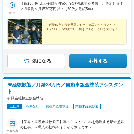
月給25万円以上※経験や年齢、家族構成等を考慮し、決定します
＜月収例＞月収30万円以上（30代／勤続5年）
給与
＼創業58年の安定基盤のもと、充実のキャリアへ／
モノづくりへの挑戦に「働きやすさ」という安心を！
気になる
応募する
未経験歓迎／月給28万円／自動車鈑金塗装アシスタン
ト
有限会社橋立鈑金塗装
正社員
転勤なし
職種未経験歓迎
業種未経験歓迎
【業界・業種未経験歓迎】車のキズ・へこみを修理する鈑金塗装
の仕事。～職人の技術をイチから教えます～
仕事内容