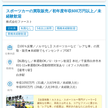
スポーツカーの買取販売／初年度年収600万円以上／未
経験歓迎
株式会社ファースト
正社員
転勤なし
5名以上採用
職種未経験歓迎
業種未経験歓迎
【100％反響／ノルマなし】スポーツカーなど「レアな車」の買
取・販売★未経験でもインセンティブGET
仕事内容
【転勤なし／車通勤OK／U・Iターン歓迎】本社／千葉県白井市木
831-11※車通勤OK※受動喫煙対策あり（オフィス内分煙）
勤務地
【最寄り駅】
白井駅
年収1050万円（31歳／入社5年目／未経験入社）
年収850万円（28歳／入社3年目／未経験入社）
給与
【全国有数！カスタム・スポーツカー専門ディーラー】
趣味を仕事に、高収入も叶える。コアなファンに愛され
る「レアな車」の提案は、車好きのあなたにお任せしま