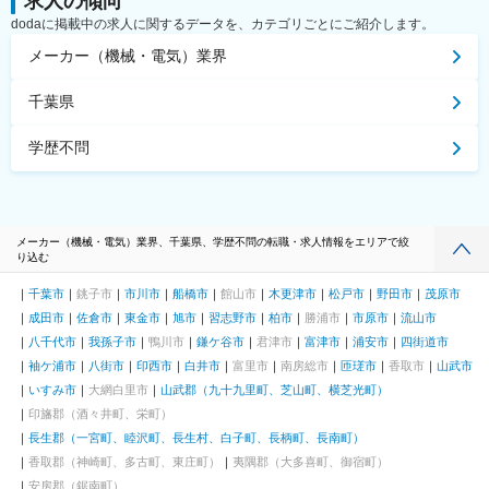
求人の傾向
dodaに掲載中の求人に関するデータを、カテゴリごとにご紹介します。
メーカー（機械・電気）業界
千葉県
学歴不問
メーカー（機械・電気）業界、千葉県、学歴不問の転職・求人情報をエリアで絞
り込む
千葉市
銚子市
市川市
船橋市
館山市
木更津市
松戸市
野田市
茂原市
成田市
佐倉市
東金市
旭市
習志野市
柏市
勝浦市
市原市
流山市
八千代市
我孫子市
鴨川市
鎌ケ谷市
君津市
富津市
浦安市
四街道市
袖ケ浦市
八街市
印西市
白井市
富里市
南房総市
匝瑳市
香取市
山武市
いすみ市
大網白里市
山武郡（九十九里町、芝山町、横芝光町）
印旛郡（酒々井町、栄町）
長生郡（一宮町、睦沢町、長生村、白子町、長柄町、長南町）
香取郡（神崎町、多古町、東庄町）
夷隅郡（大多喜町、御宿町）
安房郡（鋸南町）