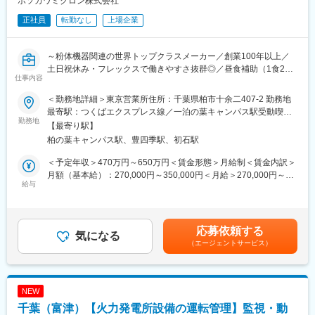
ホソカワミクロン株式会社
正社員
転勤なし
上場企業
～粉体機器関連の世界トップクラスメーカー／創業100年以上／
土日祝休み・フレックスで働きやすさ抜群◎／昼食補助（1食275
仕事内容
円）や住宅手当など福利厚生も充実～
＜勤務地詳細＞東京営業所住所：千葉県柏市十余二407-2 勤務地
■仕事の内容：
最寄駅：つくばエクスプレス線／一泊の葉キャンパス駅受動喫煙
・粉体機器の据付工事・改修工事の現場監督としての業務を主に
勤務地
対策：屋内全面禁煙変更の範囲：無
【最寄り駅】
担当します。
柏の葉キャンパス駅、豊四季駅、初石駅
具体的には…
・工事施工計画の立案および作成
＜予定年収＞470万円～650万円＜賃金形態＞月給制＜賃金内訳＞
・安全管理、品質管理、原価管理、工程管理などの施工管理
月額（基本給）：270,000円～350,000円＜月給＞270,000円～
・協力施工会社の手配、工程、安全管理
給与
350,000円＜昇給有無＞有＜残業手当＞有＜給与補足＞■賞与実
・事前現場チェック、打合せ、工程の段取り
績：年2回（昨年実績6ヶ月分）■昇給：年1回（4月）■給与支払
・施工期間は様々ですが、概ね1日～2,3ヶ月程度です。施工完了
い：20日〆当月25日払い賃金はあくまでも目安の金額であり、選
後は、次の現場へ向けた準備をするため、一度社内勤務となりま
考を通じて上下する可能性があります。月給(月額)は固定手当を含
応募依頼する
す。
気になる
めた表記です。
（エージェントサービス）
・数日間の現場が連続することや、5日以上連続で社内勤務の場合
もあります。長期現場完了後は連続休暇（代休・年休）を取得可
能です。
NEW
■会社の特徴：
千葉（富津）【火力発電所設備の運転管理】監視・動
・ 工業製品の製造に欠かせない粉体技術を模式図にすると、大き