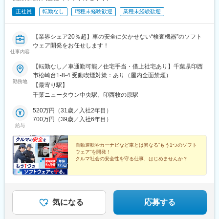
正社員
転勤なし
職種未経験歓迎
業種未経験歓迎
【業界シェア20％超】車の安全に欠かせない“検査機器”のソフト
ウェア開発をお任せします！
仕事内容
【転勤なし／車通勤可能／住宅手当・借上社宅あり】千葉県印西
市松崎台1-8-4 受動喫煙対策：あり（屋内全面禁煙）
勤務地
【最寄り駅】
千葉ニュータウン中央駅、印西牧の原駅
520万円（31歳／入社2年目）
700万円（39歳／入社6年目）
給与
自動運転やカーナビなど車とは異なる“もう1つのソフト
ウェア”を開発！
クルマ社会の安全性を守る仕事、はじめませんか？
◆業界シェア20％超の安定企業
◆10年以上継続で賞与5カ月分を支給
◆年休125日／残業月5h程／転勤なし
気になる
応募する