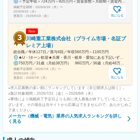
＜予定年収＞724万円～920万円＜賃金形態＞月給制＜賃金内訳＞月額（基本給）：315,000円～400,000円＜月給＞315,000円～400,000円＜昇給有無＞有＜残業手当＞有＜給与補足＞※役職と給与は、経験・能力などを考慮し最終決定■昇給：年1回■賞与：年1回■年収例（一般）759万円／中途入社2年目／月給33万円＋時間外手当（30時間）＋賞与■年収例（チーフ）920万円／中途入社2年目／月給40万円＋時間外手当（30時間）＋賞与賃金はあくまでも目安の金額であり、選考を通じて上下する可能性があります。月給(月額)は固定手当を含めた表記です。
掲載予定期間：
2026/6/18（木）
〜
2026/9/16（水）
気になる
更新日：
2026/6/19（金）
New
川崎重工業株式会社（プライム市場・名証プ
レミア上場）
総合職／年休127日／賞与4回／年収560万円～1100万円
★U・Iターン歓迎★兵庫・香川・岐阜・愛知にある下記いずれかの事業所・神戸工場／兵庫県神戸市中央区・西神工場／兵庫県神戸市西区・西神戸工場／兵庫県神戸市西区・明石工場／兵庫県明石市・播磨工場／兵庫県加古郡・岐阜工場／岐阜県各務原市・名古屋第一工場／愛知県弥富市・名古屋第二工場／愛知県海部郡・坂出工場／香川県坂出市・神戸本社／兵庫県神戸市中央区・東京本社／東京都港区 など※受動喫煙対策実施
750万円／31歳（月給38万円） 960万円／36歳（月給48万円）
掲載予定期間：
2026/7/6（月）
〜
2026/10/4（日）
気になる
更新日：
2026/7/6（月）
※求人応募数の多い順にランキングしています（非公開求人は除く）。
※集計対象期間：2026/7/31（金）～2026/8/6（木）
※事情により掲載終了予定日よりも前に求人募集が終了していることもご
ざいます。その場合は当サイトから応募はできませんので、あらかじめご
了承ください。
メーカー（機械・電気）業界
の人気求人ランキングを詳し
く見る