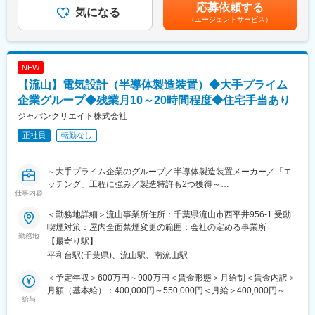
た表記です。
応募依頼する
・当社製品は日野自動車を始めとする4大トラックメーカーの車や
気になる
（エージェントサービス）
エレベーターなどに採用されています。特に、トラック用サスペ
ンション部品であるスタビリンカは同社の主力製品であり、世界
トップクラスシェア（シェア60～70％）を誇っています。競合は
ヨーロッパの1社のみと非常に安定したマーケットでのご活躍が期
NEW
待できます。
【流山】電気設計（半導体製造装置）◆大手プライム
・日野自動車をはじめとする四大トラックメーカーの車や、バス
など当社の製品は採用されています。特に、トラック用サスペン
企業グループ◆残業月10～20時間程度◆住宅手当あり
ション部品であるスタビリンカは当社の主力製品です。
ジャパンクリエイト株式会社
・職場の雰囲気は非常にフラットで、風通しが良い社風です。社
正社員
転勤なし
内には様々なサークルもあり、部署を超えたコミュニケーション
を図っています。
・土日祝休み、年間休日121日、残業時間は平均25時間程度／月
～大手プライム企業のグループ／半導体製造装置メーカー／「エ
（2023年度実績）と働きやすい環境です。
ッチング」工程に強み／製造特許も2つ獲得～
仕事内容
変更の範囲：会社の定める業務
■業務概要：
＜勤務地詳細＞流山事業所住所：千葉県流山市西平井956-1 受動
半導体材料/デバイスやFPD製造におけるドライプロセス装置（プ
喫煙対策：屋内全面禁煙変更の範囲：会社の定める事業所
ラズマCVD装置、スパッタリング装置、蒸着装置、各種成膜関連
勤務地
【最寄り駅】
装置）の電気設計（機構制御、機内配線、制御盤）及び制御ソフ
平和台駅(千葉県)、流山駅、南流山駅
ト（PLC）など電気制御設計全般を担当していただきます。
＜予定年収＞600万円～900万円＜賃金形態＞月給制＜賃金内訳＞
■業務詳細：
月額（基本給）：400,000円～550,000円＜月給＞400,000円～
当社の製品は基本的にオーダーメイドであり、プロセス開発・機
給与
550,000円＜昇給有無＞有＜残業手当＞有＜給与補足＞※上記は
械設計・営業とチームを組み、企画・構想から完成まで一貫して