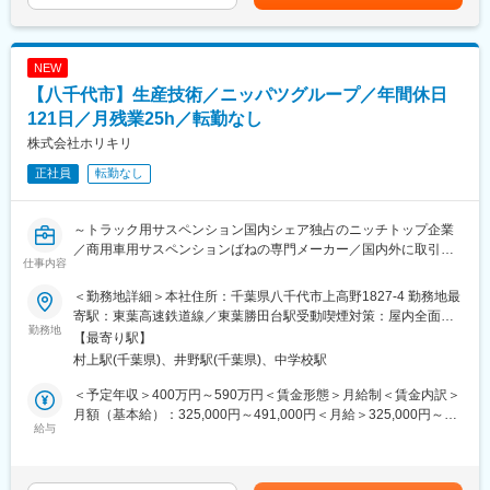
環境です。
ます。賃金はあくまでも目安の金額であり、選考を通じて上下す
＜午前中＞
グローバル優良企業500社や「世界でも最も倫理的な企業」にも
る可能性があります。月給(月額)は固定手当を含めた表記です。
朝礼⇒一日のスケジュールチェック⇒メール・FAXで受信した見
選ばれており、国際的に著名な企業です。。
積依頼などの件数を確認し作業工程の確認⇒受注済物件の加工工
NEW
程等の確認⇒依頼が来た見積内容を図面を見ながら確認
変更の範囲：会社（出向先を含む）の定める業務
【八千代市】生産技術／ニッパツグループ／年間休日
＜午後＞
営業担当者との打ち合わせ。社内販売管理ソフトへの売上計上処
121日／月残業25h／転勤なし
理 等。
株式会社ホリキリ
正社員
転勤なし
【就業環境】
・全社平均残業20時間／月
繁忙期等もあり時期によってばらつきがありますが、定時退社が
～トラック用サスペンション国内シェア独占のニッチトップ企業
叶う環境です。
／商用車用サスペンションばねの専門メーカー／国内外に取引先
・風通しの良い環境
仕事内容
多数／転勤無し～
経営者との1on1対話が定期実施されており、意見が反映されやす
い環境です。営業部・製造部含めて同オフィスで勤務していま
＜勤務地詳細＞本社住所：千葉県八千代市上高野1827-4 勤務地最
■職務内容：
す。社長や上司との距離も近く、活発に意見交換しやすい環境で
寄駅：東葉高速鉄道線／東葉勝田台駅受動喫煙対策：屋内全面禁
・トラック用サスペンション部品などを扱う当社にて、生産技術
勤務地
す。
煙変更の範囲：会社の定める事業所
【最寄り駅】
業務をお任せいたします。
・多種多様な充実した手当
村上駅(千葉県)、井野駅(千葉県)、中学校駅
基本給以外にも住宅手当、能力手当等の手当が多くございます。
■職務詳細：
仕事と生活の充実、両方を実現できる環境です。
＜予定年収＞400万円～590万円＜賃金形態＞月給制＜賃金内訳＞
・新ライン立ち上げの工程設計、制御回路設計
月額（基本給）：325,000円～491,000円＜月給＞325,000円～
・既設ラインへの産業用ロボット導入
給与
変更の範囲：会社の定める業務
491,000円＜昇給有無＞有＜残業手当＞有＜給与補足＞年齢、経
・現有設備の保守、改善業務
歴により異なります。賃金はあくまでも目安の金額であり、選考
を通じて上下する可能性があります。月給(月額)は固定手当を含め
■会社・求人の魅力：