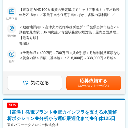
※その他適性にマッチするポジションがございましたら選考の中で
ご提案させていただきます。
【東京電力HD100％出資の安定環境でキャリア形成！（平均勤続
年数21.6年）／家族手当や住宅手当のほか、多数の福利厚生／残
■採用背景：
仕事内容
業20h、三六協定を遵守】
当社ではコストパフォーマンスが高い「水で作る推進機」を作成
しているため量産、安全性、品質の観点でお客様からもありがた
＜勤務地詳細1＞富津火力総括事務所住所：千葉県富津市新富28-1
■業務内容：
いことに高く評価いただいており、今後更なる性能向上、新規製
勤務地最寄駅：JR内房線／青堀駅受動喫煙対策：屋内全面禁煙＜
火力・バイオマス等の発電設備のメンテナンス工事の施工管理業
勤務地
品開発に向け開発体制を強化しております。
勤務地詳細2＞千葉県内住所：千葉県 富津市、君津市、市原市、
【最寄り駅】
務を担当いただきます。
袖ケ浦市のいずれかの事務所 受動喫煙対策：屋内全面禁煙変更の
青堀駅
東京電力グループ会社だけではなく、グループ外の外販も伸びて
■勤務地補足：
範囲：会社の定める事業所
きているため、火力発電、原子力発電のみならず、バイオマス発
千葉県の柏の葉は、都内から通う社員の方は約1時間で通って頂け
＜予定年収＞400万円～700万円＜賃金形態＞月給制補足事項なし
電などの再生可能エネルギーに関する幅広い案件に携わることが
る距離感です。
＜賃金内訳＞月額（基本給）：218,000円～338,000円＜月給＞
可能です。
給与
218,000円～338,000円＜昇給有無＞有＜残業手当＞有＜給与補足
案件については希望も考慮しつつ、経験・スキルを鑑みて決定し
■当社について：
＞※経験等により決定するため、上下する可能性があります。・昇
ます。年に数回国内出張が発生する可能性があります。
・Pale Blueは、「水」を推進剤として用いた小型衛星用エンジン
給：原則年1回・賞与：原則年2回（直近実績5ヶ月分）・時間外
技術を提供する、東京大学発の研究開発型企業です。現在累計約
手当：実費支給■モデル年収・25歳：5,104,000円・35歳：
応募依頼する
＜施工管理とは？＞
気になる
10億円まで資金調達を達成した当社は、この2、3年で更に技術開
6,826,000円・45歳：7,944,000円賃金はあくまでも目安の金額で
（エージェントサービス）
工事全体を管理・調整するお仕事です。実際に工事をする職人さ
発を強化していく予定であり、「技術開発」「事業開発」「体制
あり、選考を通じて上下する可能性があります。月給(月額)は固定
んの「まとめ役」となります。※工事は職人さんが行います。
構築」などのテーマで仲間を探しています。（現在IPOの準備も進
手当を含めた表記です。
めております）
■組織構成：
NEW
各発電所には、工事担当や事務担当、運転管理担当など、合計
変更の範囲：会社の定める業務
【富津】発電プラント◆電力インフラを支える水質解
15~20名程度の社員が所属しております。30代~40代の社員が多
く、落ち着いた社風です。
析ポジション◆分析から運転最適化まで◆年休125日
東京パワーテクノロジー株式会社
■教育体制／資格取得支援について：