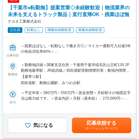
◎女性の育休復帰率は100％、男性の育休取得実績も多数あり、
【千葉市※転勤無】提案営業◇未経験歓迎｜物流業界の
厚生労働省より「えるぼし認定(三つ星)」の認定を受けておりま
す。
未来を支えるトラック製品｜直行直帰OK・残業ほぼ無
ナカオ工業株式会社
■資格取得支援制度：
正社員
転勤なし
職種未経験歓迎
業種未経験歓迎
◎社員の資格取得に力をいれており、ご本人が希望される資格に
対して、講習会の受講費やテキスト代を負担しています。資格取
得時には別途報奨金の支給もございます。
～残業ほぼなし・転勤なしで働き方◎／マイカー通勤可入社後3年
の有給消化率80%～
■当社について：
仕事内容
・東京電力100%出資子会社であり、東京電力グループの中核企業
■当社の製品
として、発電関連設備の工事・運転・保守と一貫したエンジニア
＜勤務地詳細＞関東支店住所：千葉県千葉市稲毛区山王町135 2F
「トラックの床が自動で動く！？」そんな魔法みたいな技術が、
リングサービスを提供しています。
勤務地最寄駅：JR総武線／四街道駅受動喫煙対策：敷地内喫煙可
当社の《オートフロア》。荷物の積み下ろしがリモコンひとつで
勤務地
・平均勤続20.0年、研修、資格取得支援制度が充実しており働き
能場所あり
【最寄り駅】
ラクラク完了！ドライバーさんの負担を減らし、作業時間もグッ
やすい環境です。
四街道駅、動物公園駅、みつわ台駅
と短縮。導入もカンタンで、現場から大好評！物流の“困った”をス
・社員全員が末永く働ける環境を整えており、今期に入り残業を2
マートに解決する、頼れる製品です。
割ほど減らし、来期はさらに2割の低減を目指しています。有休も
＜予定年収＞380万円～550万円＜賃金形態＞月給制その他固定手
ドライバー不足やドライバーの高齢化問題が叫ばれる中でニーズ
取得しやすく、産休・育休を経た社員もほとんどが復帰していま
当は能力給です。＜賃金内訳＞月額（基本給）：270,000円～
が増えています！
給与
す。
360,000円その他固定手当/月：20,000円＜月給＞290,000円～
・長期的にスキルを磨きながら活躍したい方にはマッチした環境
380,000円＜昇給有無＞有＜残業手当＞有＜給与補足＞■賞与：年
■担当業務
です。
2回 計1.5ヶ月分（前年度実績）・皆勤手当 10,000円（営業部/サ
自社製品「オートフロア」の提案営業をお任せします。「オート
ービス部実績）・役職手当 10,000円～30,000円（営業部/サービ
応募依頼する
フロア」とはトラックの荷台部分に取り付けると荷台床が駆動
気になる
変更の範囲：会社の定める業務
ス部実績）■月収例：勤続5年（経験有）基本給：352,000円能力
（エージェントサービス）
し、荷役作業の負担を軽減し、合理化・省力化を実現する装置で
給：26,700円合 計：378,700円（＋別途手当）賃金はあくまで
す。
も目安の金額であり、選考を通じて上下する可能性があります。