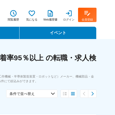
閲覧履歴
気になる
Web履歴書
ログイン
会員登録
イベント
転職イベント・転職セミナー
率95％以上 の転職・求人検
転職フェア
転職セミナー動画
工作機械・半導体製造装置・ロボットなど）メーカー、機械部品・金
条件にて絞込みができます。
条件で並べ替え