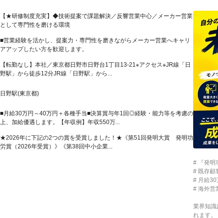
【★研修制度充実】◆技術提案で課題解決／反響営業中心／メーカー営業
として専門性を磨ける環境
■営業経験を活かし、提案力・専門性を磨きながらメーカー営業へキャリ
アアップしたい方を歓迎します。
【転勤なし】本社／東京都日野市日野台1丁目13-21※アクセス※JR線「日
野駅」から徒歩12分JR線「日野駅」から...
日野駅(東京都)
■月給30万円～40万円＋各種手当■決算賞与年1回◎経験・能力等を考慮の
上、加給優遇します。【年収例】年収550万...
★2026年に下記の2つの賞を受賞しました！★《第51回発明大賞 発明功
労賞（2026年受賞）》《第38回中小企業...
# 『発
# 既存
# 月給
# 海外
業界知識
れます。