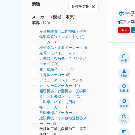
業種
業種を選択
ホー
メーカー（機械・電気）
経理／平
業界
(
120
)
New
産業用装置（工作機械・半導
体製造装置・ロボットなど）
メーカー
(
35
)
機械部品・金型メーカー
(
20
)
家電・モバイル・ネットワー
ク機器・複写機・プリンタメ
仕事
ーカー
(
10
)
電子部品メーカー
(
4
)
半導体メーカー
(
8
)
対象
アミューズメント・エンタ
メ・ゲームメーカー
(
14
)
精密機器・計測機器・光学機
勤務地
器・分析機器メーカー
(
17
)
自動車・バイク（四輪・二
最寄駅
輪）メーカー
(
6
)
自動車部品メーカー
(
9
)
建設機械・その他輸送機器メ
給与
ーカー
(
3
)
受託加工業（各種加工・表面
処理）
(
0
)