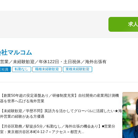
求人
会社マルコム
営業／未経験歓迎／年休122日・土日祝休／海外出張有
転勤なし
職種未経験歓迎
業種未経験歓迎
正社員
【創業50年超の安定基盤あり／研修制度充実】自社開発の産業用計測機
器を世界へ広げる海外営業
【未経験歓迎／学歴不問】英語力を活かしてグローバルに活躍したい★海
外営業の経験がある方優遇
【渋谷区勤務／駅徒歩5分／転勤なし／海外出張の機会あり】■営業分
室：東京都渋谷区本町4-12-7＜アクセス＞都営大...