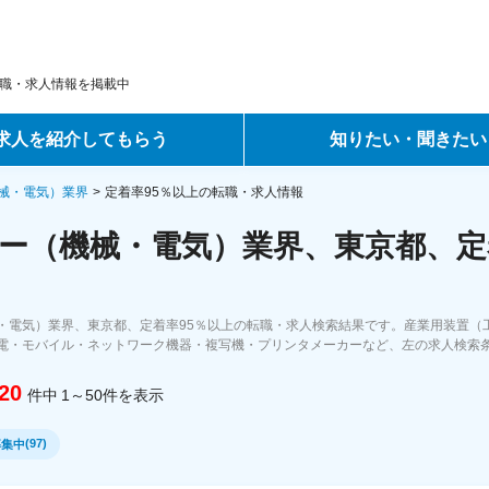
職・求人情報を掲載中
求人を紹介してもらう
知りたい・聞きたい
ントサービス
転職ノウハウ
械・電気）業界
定着率95％以上の転職・求人情報
ー（機械・電気）業界、東京都、定着
サービス
データで見る転職
ーエージェントサービス
コラム・インタビュー
・電気）業界、東京都、定着率95％以上の転職・求人検索結果です。産業用装置（
電・モバイル・ネットワーク機器・複写機・プリンタメーカーなど、左の求人検索
転職Q&A
20
件中
1～50
件
を表示
(
97
)
募集中