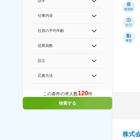
語学
最寄駅
仕事内容
給与
社員の平均年齢
事業
従業員数
設立
応募方法
120
この条件の求人数
件
検索する
株式