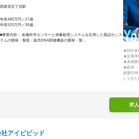
西新宿五丁目駅
年収480万円／27歳
年収525万円／35歳...
■事業内容： 各種科学センサーと画像処理システムを応用した製品やシス
テムの開発・製造・販売DNA関連機器の開発・製...
★特許多
★定着率
★未経験
★欧米・
創業53
してきた
求人
会社アイビビッド