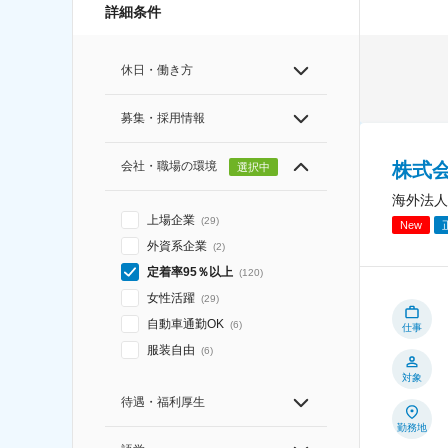
詳細条件
休日・働き方
募集・採用情報
会社・職場の環境
株式
選択中
海外法人
上場企業
(
29
)
New
外資系企業
(
2
)
定着率95％以上
(
120
)
女性活躍
(
29
)
自動車通勤OK
(
6
)
仕事
服装自由
(
6
)
対象
待遇・福利厚生
勤務地