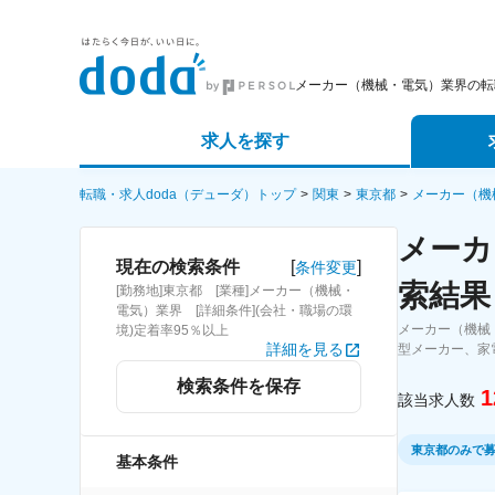
メーカー（機械・電気）業界の転
求人を探す
詳細条件から探す
エージェ
転職・求人doda（デューダ）トップ
関東
東京都
メーカー（機
メーカ
新着求人から探す
スカウト
[
]
現在の検索条件
条件変更
索結果
[勤務地]東京都 [業種]メーカー（機械・
求人特集から探す
パートナ
電気）業界 [詳細条件](会社・職場の環
メーカー（機械
境)定着率95％以上
詳細を見る
型メーカー、家
検索条件を保存
1
該当求人数
東京都のみで
基本条件