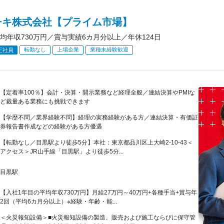
チキ株式会社【プライム市場】
均年収730万円／賞与実績6カ月分以上／年休124日
転勤なし
上場企業
業種未経験歓迎
正社員
【定着率100％】会計・決算・開示業務など経理全般／連結決算やPMIな
ど裁量ある業務にも挑戦できます
【学歴不問／業界経験不問】経理の実務経験がある方／連結決算・有価証
券報告書作成などの経験がある方優遇
【転勤なし／目黒駅より徒歩5分】本社：東京都品川区上大崎2-10-43＜
アクセス＞JR山手線「目黒駅」より徒歩5分...
目黒駅
【入社1年目の平均年収730万円】月給27万円～40万円+各種手当+賞与年
2回（平均6カ月分以上）※経験・年齢・能...
＜火災報知設備＞■火災報知設備の製造、販売および施工ならびに保守管