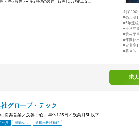
理＜消火設備＞■消火設備の製造、販売および施工な...
創業10
■売上高1
■5年連
■平均年収
■賞与平
■年間休日
■定着率1
■将来的
求人
会社グローブ・テック
の提案営業／反響中心／年休125日／残業月5h以下
転勤なし
業種未経験歓迎
正社員