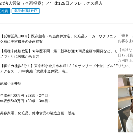
の法人営業（企画提案）／年休125日／フレックス導入
業種未経験歓迎
正社員
「売る」
【反響営業100％】既存顧客・相談案件対応、化粧品メーカーやクリニッ
お客さま
ク様に美容機器の企画提案
【当社な
【業種未経験歓迎】★学歴不問・第二新卒歓迎★商品企画や開発など、モ
日125
ノづくりに興味がある方
万円以上
【駅チカ徒歩3分！】東京都小金井市本町1-8-14 サンリープ小金井ビル2F
りたい」
アクセス：JR中央線「武蔵小金井駅」南...
武蔵小金井駅
年収例400万円（28歳・2年目）
年収例540万円（30歳・3年目）
美容家電、化粧品、健康食品の製造企画・販売