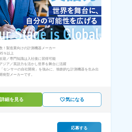
数！製造業向けの計測機器メーカー
95％以上
歓迎／専門知識は入社後に習得可能
アジア／英語力を活かし世界を舞台に活躍
年「センサーの自社開発」を強みに、独創的な計測機器を生み出
開発型メーカーです。
詳細を見る
気になる
応募する