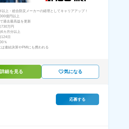
0年以上・総合防災メーカーの経理としてキャリアアップ！
000億円以上
続で過去最高益を更新
730万円
均6カ月分以上
124日
00％
には連結決算やPMIにも携われる
詳細を見る
気になる
応募する