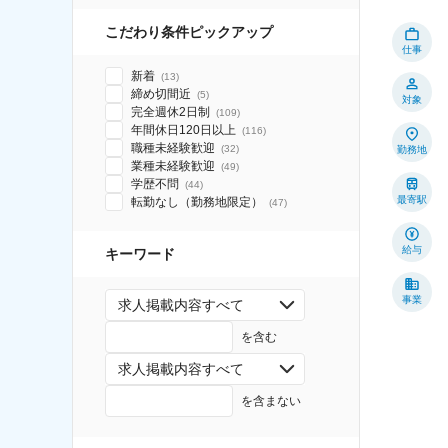
こだわり条件ピックアップ
仕事
新着
(
13
)
締め切間近
(
5
)
対象
完全週休2日制
(
109
)
年間休日120日以上
(
116
)
職種未経験歓迎
(
32
)
勤務地
業種未経験歓迎
(
49
)
学歴不問
(
44
)
最寄駅
転勤なし（勤務地限定）
(
47
)
給与
キーワード
事業
求人掲載内容すべて
を含む
求人掲載内容すべて
を含まない