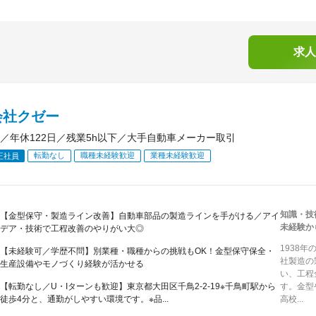
求人
会社クゼー
／年休122日／残業5h以下／大手自動車メーカー取引
転勤なし
職種未経験歓迎
業種未経験歓迎
正社員
知識・技
【金型保守・製造ライン改善】自動車部品の製造ラインを手がける／アイ
未経験か
デア・技術で工程改善のやりがい大◎
1938
【未経験可／学歴不問】別業種・職種からの挑戦もOK！金型保守保全・
社製造の
生産設備やモノづくり経験が活かせる
い、工程
【転勤なし／U・Iターンも歓迎】東京都大田区千鳥2-2-19※千鳥町駅から
す。金型
徒歩4分と、通勤がしやすい環境です。※品...
高校...