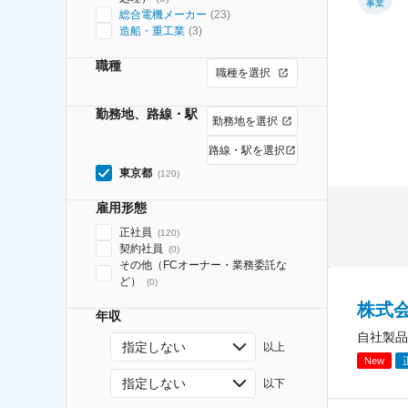
事業
総合電機メーカー
(
23
)
造船・重工業
(
3
)
職種
職種を選択
勤務地、路線・駅
勤務地を選択
路線・駅を選択
東京都
(
120
)
雇用形態
正社員
(
120
)
契約社員
(
0
)
その他（FCオーナー・業務委託な
ど）
(
0
)
株式
年収
自社製品
指定しない
以上
New
指定しない
以下