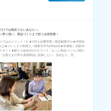
だけでは物足りないあなたへ。
に寄り添い、商品づくりまで担う企画営業！
らではのメリット！】★100％反響営業／既存顧客中心★年間休
日以上★フレックス制導入／残業月平均20h以内★年俸制／月額35
スタート★駅チカ徒歩3分のオフィス「もっと商品づくりに関わ
「お客さまの声を直接商品に反映したい」当社なら、営...