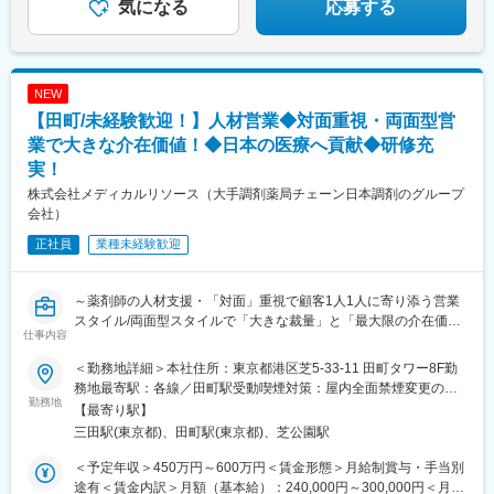
気になる
応募する
NEW
【田町/未経験歓迎！】人材営業◆対面重視・両面型営
業で大きな介在価値！◆日本の医療へ貢献◆研修充
実！
株式会社メディカルリソース（大手調剤薬局チェーン日本調剤のグループ
会社）
正社員
業種未経験歓迎
～薬剤師の人材支援・「対面」重視で顧客1人1人に寄り添う営業
スタイル/両面型スタイルで「大きな裁量」と「最大限の介在価
仕事内容
値」を発揮！/公明正大な評価制度！実績を正当に評価し早期キャ
リアアップ/日本調剤G・離職率5%の安定環境で長期活躍～
＜勤務地詳細＞本社住所：東京都港区芝5-33-11 田町タワー8F勤
務地最寄駅：各線／田町駅受動喫煙対策：屋内全面禁煙変更の範
【概要】
勤務地
囲：会社の定める事業所（リモートワーク含む）
【最寄り駅】
・同社は調剤薬局大手：日本調剤グループで、「医療・ヘルスケ
三田駅(東京都)、田町駅(東京都)、芝公園駅
ア」に特化した人材事業を展開しています。
・本ポジションは法人（薬局や病院）、個人（薬剤師）とのマッ
＜予定年収＞450万円～600万円＜賃金形態＞月給制賞与・手当別
チングをサポートする両面型営業です。サービス開始から20年以
途有＜賃金内訳＞月額（基本給）：240,000円～300,000円＜月給