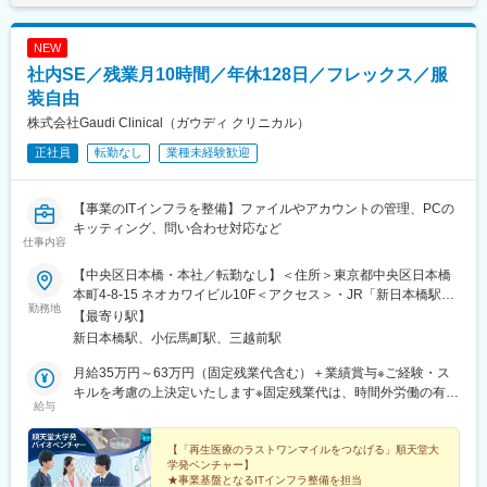
NEW
社内SE／残業月10時間／年休128日／フレックス／服
装自由
株式会社Gaudi Clinical（ガウディ クリニカル）
正社員
転勤なし
業種未経験歓迎
【事業のITインフラを整備】ファイルやアカウントの管理、PCの
キッティング、問い合わせ対応など
仕事内容
【中央区日本橋・本社／転勤なし】＜住所＞東京都中央区日本橋
本町4-8-15 ネオカワイビル10F＜アクセス＞・JR「新日本橋駅」
勤務地
から徒歩1分、「神田駅」から徒歩8分・東京メトロ「三越前駅」
【最寄り駅】
から徒歩5分、「小伝馬町駅」から徒歩5分※受動喫煙対策あり
新日本橋駅、小伝馬町駅、三越前駅
（屋内全面禁煙）
月給35万円～63万円（固定残業代含む）＋業績賞与※ご経験・ス
キルを考慮の上決定いたします※固定残業代は、時間外労働の有無
給与
にかかわらず月35時間分を、月8万3400円～15万円支給。（35時
間を超える時間外労働分は追加で支給）
【「再生医療のラストワンマイルをつなげる」順天堂大
学発ベンチャー】
★事業基盤となるITインフラ整備を担当