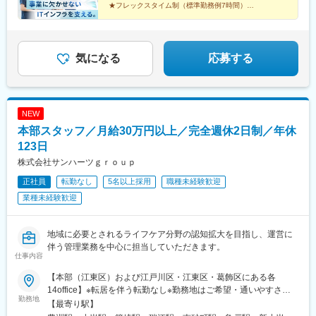
★フレックスタイム制（標準勤務例7時間）
★年間休日128日・残業月10時間程度
再生医療の仕組みを全国に届ける、社会貢献性の高い仕
事です。
気になる
応募する
NEW
本部スタッフ／月給30万円以上／完全週休2日制／年休
123日
株式会社サンハーツｇｒｏｕｐ
正社員
転勤なし
5名以上採用
職種未経験歓迎
業種未経験歓迎
地域に必要とされるライフケア分野の認知拡大を目指し、運営に
伴う管理業務を中心に担当していただきます。
仕事内容
【本部（江東区）および江戸川区・江東区・葛飾区にある各
14office】※転居を伴う転勤なし※勤務地はご希望・通いやすさを
勤務地
考慮の上で決定します＼現在の目標は「2029年中に30拠点」／
【最寄り駅】
2026年7月に1６、17、18棟目となるofficeのOPENを控え、2026