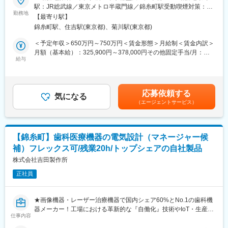
■社員を大事にする制度
駅：JR総武線／東京メトロ半蔵門線／錦糸町駅受動喫煙対策：屋
・同社は平均勤続年数14.5年・離職率2.7%（定年退職含む）と社
画像機器・レーザー治療機器で国内シェア60%とNo.1の歯科機器
勤務地
内全面禁煙変更の範囲：会社の定める事業所
【最寄り駅】
員の方の定着が進んでおり、2025年にも健康経営優良法人に選ば
メーカーである同社にて、歯科医療機器メーカーにおいて、歯科
錦糸町駅、住吉駅(東京都)、菊川駅(東京都)
れました。
医院という空間ごと変えていきたいという想いから、建築・内装
・産育休後復帰率：100%（育休はご性別問わず活用されておりま
部門を設立し、図面作成をはじめとした業務に携わっていただき
＜予定年収＞650万円～750万円＜賃金形態＞月給制＜賃金内訳＞
す。）
ます。
月額（基本給）：325,900円～378,000円その他固定手当/月：
給与
58,000円＜月給＞383,900円～436,000円＜昇給有無＞有＜残業手
■同社の強み
■業務詳細
当＞有＜給与補足＞※上記年収は住宅手当、賞与を含み、交通費を
◎歯科医療機器のリーディングカンパニー
・クライアントとの打合せ
含まない金額です。詳細は年齢・経験等を考慮し決定します。■賞
創業120年以上の確かな歴史を持ち、歯科診療用ユニットチェア
・レイアウト図面作成
与：基本給の4.2ヶ月分支給※過去実績賃金はあくまでも目安の金
応募依頼する
やCT・レントゲンなど幅広い製品群で、歯科医療の発展を支えて
・イメージＣＧ作成提案
気になる
額であり、選考を通じて上下する可能性があります。月給(月額)は
（エージェントサービス）
きました。特に歯科用レーザーや画像診断機器は国内トップクラ
・現場調査確認
固定手当を含めた表記です。
スのシェアを誇り、高い技術力と確固たるブランド力が当社の最
・実施図面作成（展開図・設備図・家具図等）
大の強みです。
・在籍している5名の方のマネジメント業務
※既存の改装も行いますが、一から開業する医院の支援が多いで
【錦糸町】歯科医療機器の電気設計（マネージャー候
◎未来を見据えた技術革新と挑戦を応援する社風
す。
補）フレックス可/残業20h/トップシェアの自社製品
工場における革新的な『自働化』技術やIoT・生産管理システムを
積極的に導入し、製造プロセス全体の最適化を推進しています。
＜入社後の動き＞
株式会社吉田製作所
属人的な作業を排し、常にシンプルで無駄のない生産体制を追
組織にはベテラン4名が在籍しており、最初1年間は同社のグルー
正社員
求。金型製作から組立・物流まで一貫した自社管理体制の中で、
プ会社である、株式会社ヨシダ本社（上野）にて研修を受けてい
「新鮮な創意と工夫」を大切にし、社員が自ら可能性を広げられ
ただきます。
るチャレンジングな環境です。
その後は多くは無いですが、複数の医院を担当いただきます。
★画像機器・レーザー治療機器で国内シェア60%とNo.1の歯科機
器メーカー！工場における革新的な『自働化』技術やIoT・生産管
変更の範囲：会社の定める業務
デザインだけでなく、実際に施工するところまで担当いただきま
仕事内容
理システムを積極的に導入！
すので、一気通貫で空間設計をすることが可能です。
★残業20h程度・夜勤無・年休125日・フレックスや住居手当や家