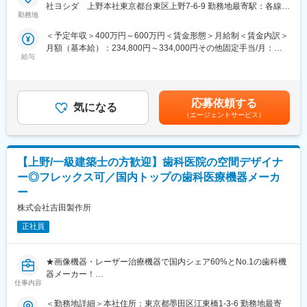
社ヨシダ 上野本社東京都台東区上野7-6-9 勤務地最寄駅：各線／
・NPC（Near Patient Care）：小型検査機器領域
画像機器・レーザー治療機器で国内シェア60%とNo.1の歯科機器
勤務地
上野（入谷口）駅受動喫煙対策：敷地内喫煙可能場所あり変更の
今回ご入社いただく方には、これらの事業領域を横断しながら、
メーカーである同社にて、歯科医療機器メーカーにおいて、歯科
範囲：会社の定める事業所
データ可視化、ダッシュボード開発、インサイト創出などの領域
＜予定年収＞400万円～600万円＜賃金形態＞月給制＜賃金内訳＞
医院という空間ごと変えていきたいという想いから、建築・内装
で活躍いただくことを期待しています。
月額（基本給）：234,800円～334,000円その他固定手当/月：
部門を設立し、図面作成をはじめとした業務に携わっていただき
給与
15,200円～16,000円＜月給＞250,000円～350,000円＜昇給有無
ます。
■組織構成：
＞有＜残業手当＞有＜給与補足＞※上記年収は住宅手当、賞与を含
配属先となるBusiness Financeチームは、マネージャー1名、メン
み、交通費を含まない金額です。詳細は年齢・経験等を考慮し決
■業務詳細
バー2名の体制です。少数精鋭の組織であり、経営層や事業責任者
定します。■賞与：基本給の4.2ヶ月分支給※過去実績賃金はあくま
・クライアントとの打合せ
応募依頼する
と日常的に接点を持ちながら業務を進めます。
気になる
でも目安の金額であり、選考を通じて上下する可能性がありま
・レイアウト図面作成
（エージェントサービス）
またまたFinance & Supply Chain Department全体では約40名が
す。月給(月額)は固定手当を含めた表記です。
・イメージＣＧ作成提案
在籍し、
・現場調査確認
・Finance Excellence（経理・財務・税務）
・実施図面作成（展開図・設備図・家具図等）
・Business Finance
【上野/一級建築士の方歓迎】歯科医院の空間デザイナ
※既存の改装も行いますが、一から開業する医院の支援が多いで
・Procurement
す。
ー◎フレックス可／国内トップの歯科医療機器メーカ
・Supply Chain Management
ー
などの機能が連携して日本法人の事業運営を支えています。
＜入社後の動き＞
株式会社吉田製作所
組織にはベテラン4名が在籍しており、最初1年間は同社のグルー
変更の範囲：会社の定める業務
プ会社である、株式会社ヨシダ本社（上野）にて研修を受けてい
正社員
ただきます。
その後は多くは無いですが、複数の医院を担当いただきます。
デザインだけでなく、実際に施工するところまで担当いただきま
★画像機器・レーザー治療機器で国内シェア60%とNo.1の歯科機
すので、一気通貫で空間設計をすることが可能です。
器メーカー！
仕事内容
現在案件は首都圏のみなので出張や転勤はございません。
★残業20h程度・年休125日・フレックスや住居手当や家族手当な
ど社員想いの制度多数で、離職率3％未満と長く働ける環境！
＜勤務地詳細＞本社住所：東京都墨田区江東橋1-3-6 勤務地最寄