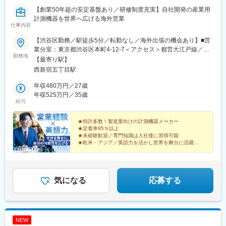
【創業50年超の安定基盤あり／研修制度充実】自社開発の産業用
計測機器を世界へ広げる海外営業
仕事内容
【渋谷区勤務／駅徒歩5分／転勤なし／海外出張の機会あり】■営
業分室：東京都渋谷区本町4-12-7＜アクセス＞都営大江戸線／西
勤務地
新宿五丁目駅より徒歩5分京王電鉄京王線／初台駅より徒歩14分※
【最寄り駅】
受動喫煙対策：屋内全面禁煙＝＝海外出張のチャンスも＝＝中
西新宿五丁目駅
国・韓国、タイ・ベトナム、ヨーロッパ、アメリカなど、世界各
地への出張機会があります。各地の代理店やお客さま先を訪問す
年収480万円／27歳
るため、グローバルな環境で経験を積めます。
年収525万円／35歳
給与
★特許多数！製造業向けの計測機器メーカー
★定着率95％以上
★未経験歓迎／専門知識は入社後に習得可能
★欧米・アジア／英語力を活かし世界を舞台に活躍
創業53年「センサーの自社開発」を強みに、独創的な計
測機器を生み出してきた開発型メーカーです。
気になる
応募する
NEW