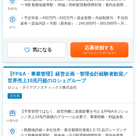
・同社は調剤薬局大手：日本調剤グループで、「医療・ヘルスケ
ー 8階 勤務地最寄駅：JR線／田町駅受動喫煙対策：屋内全面禁煙
【働き方】
ア」に特化した人材事業を展開しています。
勤務地
変更の範囲：会社の定める事業所（リモートワーク含む）
・ご自身で営業スケジュール(社用車で対面訪問)を組み、直行直帰
・顧客となる薬局業界では、薬剤師業務の変化（調剤→患者対応
をしながら働くことが可能。
＜予定年収＞450万円～620万円＜賃金形態＞月給制賞与・手当別
の増加）やマイナンバーカードを用いたDX化により経営・人事戦
・残業時間は約10時間と、ワークライフバランスを整えやすい環
途有＜賃金内訳＞月額（基本給）：240,000円～300,000円＜月給
略の見直しが進み、当社へのご相談をいただく機会も増えていま
境です。
給与
＞240,000円～300,000円＜昇給有無＞有＜残業手当＞有＜給与補
す。
足＞■給与は経験により決定 ■毎年4月定期昇給あり■上記年収は
・お客様のお困りごとを直接伺いながら、自身で研修企画～登壇
【評価制度】
月30時間の残業代・住宅手当を含んだ金額(残業代は1分単位で支
まで実施するコンサルタントの増員募集となります。
定量の数値目標の達成度だけでなく、顧客との関係構築や営業業
給)賃金はあくまでも目安の金額であり、選考を通じて上下する可
応募依頼する
務と向き合う姿勢やプロセスといった定性面と合わせて、総合的
気になる
能性があります。月給(月額)は固定手当を含めた表記です。
【業務内容】
（エージェントサービス）
に判断いたします。
調剤薬局やドラッグストアに対して、人事課題の解決サービス
（研修）の企画～実施までを一気通貫で対応いただきます。
【組織の魅力】
企画については既存メンバー(3名)や、薬剤師を中心とした外部パ
少数精鋭の組織ですが、皮膚領域における研究論文への採用シェ
【FP&A・事業管理】経営企画・管理会計経験者歓迎／
ートナーとも相談のうえ決定していきますのでご安心ください。
ア率トップクラスの製品を取り扱い、各製品はそれぞれの分野で
これまでのご経験・知識を活かしたご提案に期待しております！
世界売上10兆円超のロシュグループ
のデファクトスタンダードとなっています。現在は化粧品業界・
ロシュ・ダイアグノスティックス株式会社
製薬業界・医療業界のクライアントが中心になりますが、最近で
▽具体的には
は建築業界（建材用塗料が皮膚に与える影響を分析するため）・
・顧客への初回ヒアリング：現場営業が開拓・把握してきたニー
正社員
繊維業界（衣服が皮膚に与える影響を分析するため）食品業界
ズを基に、より専門的なヒアリングや当社サービスの説明を行い
（サプリメントなどが皮膚に与える影響を分析するため）など新
ます。
しい業界からの引き合いもあり、市場の拡大が予想されていま
【予実管理ではなく、経営判断に直接影響を与えるFP&Aポジショ
・研修の企画・制作：把握したニーズを基に研修の企画・準備を
す。
ン／売上10兆円規模のグローバル企業で、事業戦略・利益改善を
行います。
仕事内容
リードいただきます／離職率4％】
・顧客へのプレゼン：準備した研修を顧客へプレゼンします。全2
変更の範囲：会社の定める業務
～3回の打ち合わせを経て研修を完成させていきます。
＜勤務地詳細＞本社住所：東京都港区港南1-2-70 品川シーズンテ
★経営層の意思決定を支えるBusiness Financeポジション
・研修の実施：実際に講師として登壇いただきます。 ※研修は対
ラス勤務地最寄駅：JR各線／品川駅受動喫煙対策：屋内全面禁煙