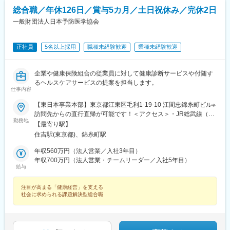
総合職／年休126日／賞与5カ月／土日祝休み／完休2日
一般財団法人日本予防医学協会
正社員
5名以上採用
職種未経験歓迎
業種未経験歓迎
企業や健康保険組合の従業員に対して健康診断サービスや付随す
るヘルスケアサービスの提案を担当します。
仕事内容
【東日本事業本部】東京都江東区毛利1-19-10 江間忠錦糸町ビル※
訪問先からの直行直帰が可能です！＜アクセス＞・JR総武線（快
勤務地
速・各駅停車）／東京メトロ半蔵門線 錦糸町駅より徒歩5分・東
【最寄り駅】
京メトロ半蔵門線／都営新宿線 住吉駅より徒歩5分※受動喫煙対
住吉駅(東京都)、錦糸町駅
策:屋内全面禁煙
年収560万円（法人営業／入社3年目）
年収700万円（法人営業・チームリーダー／入社5年目）
給与
注目が高まる「健康経営」を支える
社会に求められる課題解決型総合職