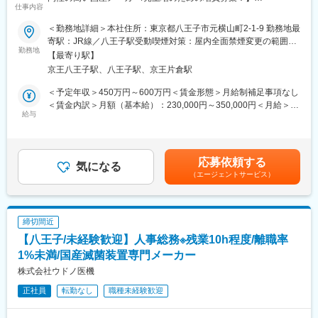
該当者がいた2024年には5名が2か月程度お休みになられました）
仕事内容
★機械系の学部・学科卒の第二新卒も歓迎します！未経験でも安
心の手厚いOJT体制
■同社の強み
＜勤務地詳細＞本社住所：東京都八王子市元横山町2-1-9 勤務地最
★離職率1%未満！入社後の定着性・満足度の高い企業
◎歯科医療機器のリーディングカンパニー！
寄駅：JR線／八王子駅受動喫煙対策：屋内全面禁煙変更の範囲：
勤務地
創業120年以上の確かな歴史を持ち、歯科診療用ユニットチェア
会社の定める事業所
【最寄り駅】
■業務概要
やCT・レントゲンなど幅広い製品群で、歯科医療の発展を支えて
京王八王子駅、八王子駅、京王片倉駅
病院や産業施設（メーカー工場等）に納品されている自社製の滅
きました。特に歯科用レーザーや画像診断機器は国内トップクラ
菌装置に対する点検・保守および修理業務をお任せします。定期
スのシェアを誇り、高い技術力と確固たるブランド力が当社の最
＜予定年収＞450万円～600万円＜賃金形態＞月給制補足事項なし
的な点検や法定点検は事前にスケジュールを組んで実施します。
大の強みです。
＜賃金内訳＞月額（基本給）：230,000円～350,000円＜月給＞
緊急対応が発生することもありますが、入社直後に担当すること
給与
230,000円～350,000円＜昇給有無＞有＜残業手当＞有＜給与補足
はありません。
◎未来を見据えた技術革新と挑戦を応援する社風！
＞※ご経験・スキルを考慮のうえ決定いたします。■昇給：年1回
東京拠点は、首都圏を中心に北関東のお客様等も担当をしている
工場における革新的な『自働化』技術やIoT・生産管理システムを
（11月）■賞与：年2回（6月・12月）※過去実績3ヶ月賃金はあく
ため、月に2,3回程度、宿泊を伴う出張（宿泊費用は会社負担）が
積極的に導入し、製造プロセス全体の最適化を推進しています。
までも目安の金額であり、選考を通じて上下する可能性がありま
応募依頼する
発生します。
気になる
属人的な作業を排し、常にシンプルで無駄のない生産体制を追
す。月給(月額)は固定手当を含めた表記です。
（エージェントサービス）
求。金型製作から組立・物流まで一貫した自社管理体制の中で、
■入社後のサポート体制：
「新鮮な創意と工夫」を大切にし、社員が自ら可能性を広げられ
入社後は本社で約2～3ヶ月の研修を行い、会社や製品についての
るチャレンジングな環境です。
基礎知識を習得していただきます。現場配属後も先輩社員が指導
締切間近
役としてサポートします。OJT期間が長く、しっかりと学んでい
変更の範囲：会社の定める業務
【八王子/未経験歓迎】人事総務※残業10h程度/離職率
ただけるような体制を整えていますので、業務未経験の方でも安
心してキャッチアップいただける環境です。
1%未満/国産滅菌装置専門メーカー
株式会社ウドノ医機
■職場環境：
正社員
転勤なし
職種未経験歓迎
同僚とのコミュニケーションが取りやすい職場です。異業種から
の転職者も多く、未経験からでも安心して業務に取り組むことが
できます。