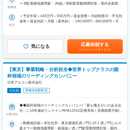
薬局大手 日本調剤100％出資のメディカルリソースは、医療・ヘ
人三脚で伴走します。
ー 8階 勤務地最寄駅：JR線／田町駅受動喫煙対策：屋内全面禁煙
ルスケア領域に特化した総合人材サービス企業です。創業以来、
・その他スポット案件の対応：採用に関連する資料の作成など、
勤務地
変更の範囲：会社の定める事業所（リモートワーク含む）
医療業界に深く根差した専門性を強みに成長を続けており、近年
スポット案件も対応します。(こちらは中途採用も含む)
＜予定年収＞430万円～550万円＜賃金形態＞月給制賞与・手当別
は産業保健事業へのニーズも急速に拡大しています。
途有＜賃金内訳＞月額（基本給）：240,000円～300,000円＜月給
今回募集するのは、ヘルスケア事業部に所属する【産業保健師】
★支援例：インターンシップ企画、ナビサイトへの掲載、合同説
給与
＞240,000円～300,000円＜昇給有無＞有＜残業手当＞有＜給与補
です。一般的な派遣型や企業専属型の産業保健師とは異なり、企
明会や学内説明会への参加サポート、メディア制作支援、大学訪
足＞■毎年4月に定期昇給あり■賞与年2回（7月12月）■参考_月給
業から産業保健業務を受託する形でサービスを提供していること
問支援、選考や内定者フォローのノウハウ共有など
例280,000円～(月20時間の残業代・住宅手当込み))※上記想定年収
が特徴。契約先企業の健康経営推進を支援しながら、多様な業
は、残業代20H・住宅手当を含んだモデルです。残業代は1分単位
界・組織の課題解決に携わることができます。
【働く環境】
応募依頼する
気になる
で支給します賃金はあくまでも目安の金額であり、選考を通じて
・残業は月20時間程度です。クライアントの所在地、活動に応じ
（エージェントサービス）
上下する可能性があります。月給(月額)は固定手当を含めた表記で
■業務内容
て、月に数回の主張が発生するケースがあります。
す。
契約先の企業・社員に対し、以下業務をお任せします。自社での
・離職率は業界平均を大きく下回る5％で、全体的に穏やかな社風
内勤業務、契約先での外勤業務、割合は半々程度です。
です。
【東京】事業戦略・分析担当◆世界トップクラスの眼
1企業に対してチームで対応する方針のため、チームで連携しなが
・リモート週～2日/ショートワーキングデー/有給取得率(2024年
ら業務を進めていきます。
度実績75.7%)/土日祝休み/充実の福利厚生
科領域のリーディングカンパニー
・健康診断関連：オンラインや訪問で健診結果に基づいた受診勧
日本アルコン株式会社
奨
変更の範囲：会社の定める業務
・各種面談対応：保健指導やメンタル不調者の対応
正社員
業種未経験歓迎
・ストレスチェック実施：ストレスチェックの実施、実施後の対
応
◆◆眼科領域のリーディングカンパニー/「最も働きがいのある会
・衛生教育業務：企業のニーズに合わせたセミナーの企画・運営
社」に10年連続ランクイン/年休125日/定着率高く長期就業可能/離
・衛生委員会関連業務：衛生委員会への参加 など
仕事内容
職率５％以下◆◆
■概要
■特徴
＜勤務地詳細＞本社住所：東京都港区虎ノ門1-23-1 虎ノ門ヒルズ
日本国内におけるVision Careビジネス（コンタクトレンズとその
◎初めて産業医を選任する会社と関わる機会もあるためゼロベー
森タワー勤務地最寄駅：銀座線／虎ノ門駅受動喫煙対策：屋内全