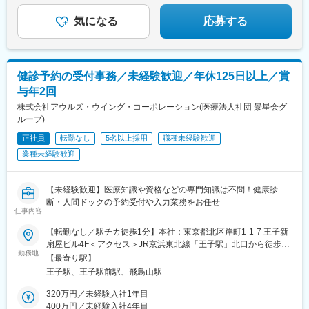
気になる
応募する
健診予約の受付事務／未経験歓迎／年休125日以上／賞
与年2回
株式会社アウルズ・ウイング・コーポレーション(医療法人社団 景星会グ
ループ)
正社員
転勤なし
5名以上採用
職種未経験歓迎
業種未経験歓迎
【未経験歓迎】医療知識や資格などの専門知識は不問！健康診
断・人間ドックの予約受付や入力業務をお任せ
仕事内容
【転勤なし／駅チカ徒歩1分】本社：東京都北区岸町1-1-7 王子新
扇屋ビル4F＜アクセス＞JR京浜東北線「王子駅」北口から徒歩1
勤務地
分東京メトロ南北線「王子駅」3番出口から徒歩1分※受動喫煙対
【最寄り駅】
策：屋内禁煙
王子駅、王子駅前駅、飛鳥山駅
320万円／未経験入社1年目
400万円／未経験入社4年目