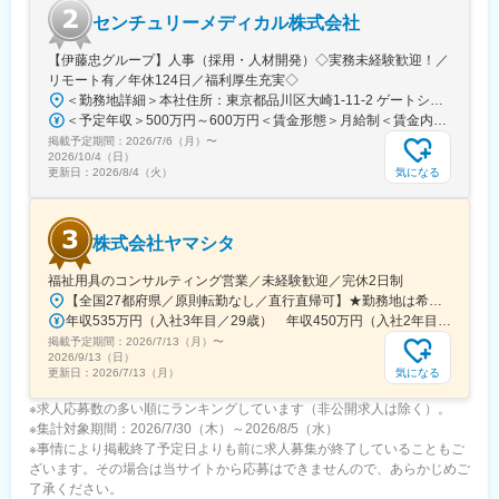
研修後配属が決定します。最初の配属はご自宅から1時間から1時
センチュリーメディカル株式会社
間半程度の東京都内の店舗を予定しています。配属後は能力など
により関東エリア内での店舗変更の可能性がありますがエリアを
【伊藤忠グループ】人事（採用・人材開発）◇実務未経験歓迎！／
超えての異動はありません。
リモート有／年休124日／福利厚生充実◇
＜勤務地詳細＞本社住所：東京都品川区大崎1-11-2 ゲートシティ大崎イーストタワー22Ｆ勤務地最寄駅：JR山手線／大崎駅受動喫煙対策：屋内全面禁煙変更の範囲：会社の定める事業所（リモートワーク含む）
■働き方について：
＜予定年収＞500万円～600万円＜賃金形態＞月給制＜賃金内訳＞月額（基本給）：300,000円～350,000円＜月給＞300,000円～350,000円＜昇給有無＞有＜残業手当＞有＜給与補足＞上記年収は、あくまで目安であり、前職・経験を考慮し検討させて頂きます。■昇給：あり■賞与：あり※会社業績と個人業績に応じて算定されます。賃金はあくまでも目安の金額であり、選考を通じて上下する可能性があります。月給(月額)は固定手当を含めた表記です。
・日曜祝日と平日1日が休暇となりGWや年末年始は休暇です。
掲載予定期間：
2026/7/6（月）
〜
・店舗ごとの売り上げ目標はありますが、お客様一人一人のお悩
2026/10/4（日）
気になる
更新日：
2026/8/4（火）
みに寄り添った提案をしながら、集中して専門知識を身に着けら
れる環境があります。
・将来的に店長や専門性を高めるエキスパート職などのキャリア
があります。
株式会社ヤマシタ
変更の範囲：会社の定める業務
福祉用具のコンサルティング営業／未経験歓迎／完休2日制
【全国27都府県／原則転勤なし／直行直帰可】★勤務地は希望を考慮★拠点により車通勤OK※充足状況により、ご希望の勤務地での募集が終了している場合があります。※転居を伴う転勤の有無は、半年ごとに希望を伺い、選択いただけます。■東北■・宮城県（仙台市）■関東■・東京都（東京23区など）・神奈川県（横浜市など）・埼玉県（さいたま市など）・千葉県（千葉市など）・茨城県（水戸市）・栃木県（宇都宮市／足利市）・群馬県（前橋市）■東海■・愛知県（名古屋市／豊田市／豊橋市／小牧市）・静岡県（静岡市／浜松市／沼津市／焼津市／富士市）・岐阜県（岐阜市）・三重県（四日市市）■信越・北陸■・長野県（長野市）・山梨県（甲府市）・石川県（金沢市）・富山県（富山市）・福井県（福井市）■関西■・大阪府・兵庫県（神戸市／尼崎市／姫路市）・京都府（京都市）・奈良県（奈良市／天理市）・滋賀県（大津市／彦根市）・和歌山県（和歌山市／田辺市）■中国■・広島県（広島市）・岡山県（岡山市）■四国■・香川県（高松市）■九州■・福岡県（福岡市）
年収535万円（入社3年目／29歳） 年収450万円（入社2年目／26歳）
掲載予定期間：
2026/7/13（月）
〜
2026/9/13（日）
気になる
更新日：
2026/7/13（月）
※求人応募数の多い順にランキングしています（非公開求人は除く）。
※集計対象期間：2026/7/30（木）～2026/8/5（水）
※事情により掲載終了予定日よりも前に求人募集が終了していることもご
ざいます。その場合は当サイトから応募はできませんので、あらかじめご
了承ください。