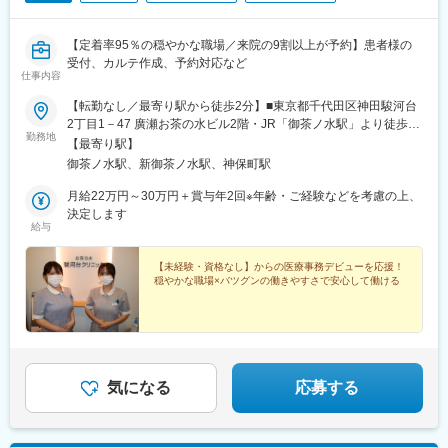
【定着率95％の穏やかな職場／来院の9割以上が予約】患者様の
受付、カルテ作成、予約対応など
仕事内容
【転勤なし／最寄り駅から徒歩2分】■東京都千代田区神田駿河台
2丁目1－47 廣瀬お茶の水ビル2階・JR「御茶ノ水駅」より徒歩2
勤務地
分・東京メトロ丸ノ内線「御茶ノ水駅」より徒歩4分・東京メトロ
【最寄り駅】
千代田線「新御茶ノ水駅」より徒歩4分※受動喫煙対策（敷地内全
御茶ノ水駅、新御茶ノ水駅、神保町駅
面禁煙）
月給22万円～30万円＋賞与年2回※年齢・ご経験などを考慮の上、
決定します
給与
【未経験・資格なし】からの医療事務デビューを応援！
穏やかな職場×バツグンの働きやすさで安心して働ける
気になる
応募する