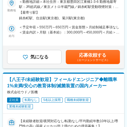
＜勤務地詳細＞本社住所：東京都墨田区江東橋1-3-6 勤務地最寄
族手当など社員想いの制度多数で、離職率3％未満と長く働ける環
駅：JR総武線／東京メトロ半蔵門線／錦糸町駅受動喫煙対策：屋
■社員を大事にする制度
境！
勤務地
内全面禁煙変更の範囲：会社の定める事業所
・同社は平均勤続年数14.5年・離職率2.7%（定年退職含む）と社
【最寄り駅】
員の方の定着が進んでおり、2025年にも健康経営優良法人に選ば
錦糸町駅、住吉駅(東京都)、菊川駅(東京都)
同社は1906年創業で国内最古の歯科医療機器メーカー兼商社であ
れました。
るヨシダグループにおいて、自社製品の開発製造・保守メンテナ
＜予定年収＞550万円～650万円＜賃金形態＞月給制補足事項なし
・産育休後復帰率：100%（育休はご性別問わず活用されておりま
ンスを担うメーカーです。
＜賃金内訳＞月額（基本給）：300,000円～450,000円＜月給＞
す。）
給与
300,000円～450,000円＜昇給有無＞有＜残業手当＞有＜給与補足
■業務内容
＞※年齢や経験等を鑑み、総合的に決定します。賃金はあくまでも
■同社の強み
・自社製品である、歯科医療機器（OCT、デジタルマイクロスコ
目安の金額であり、選考を通じて上下する可能性があります。月
◎歯科医療機器のリーディングカンパニー
ープ）、歯科先進機器などの電気設計をご担当いただきます。
給(月額)は固定手当を含めた表記です。
創業120年以上の確かな歴史を持ち、歯科診療用ユニットチェア
応募依頼する
・社内に実機を用いた試作室があり、自分達でトライアンドエラ
気になる
やCT・レントゲンなど幅広い製品群で、歯科医療の発展を支えて
（エージェントサービス）
ーを繰り返しながらものづくりをすることができます！
きました。特に歯科用レーザーや画像診断機器は国内トップクラ
・アフターサポートは別担当がおりますので、設計に集中してい
スのシェアを誇り、高い技術力と確固たるブランド力が当社の最
ただける環境です。
大の強みです。
【八王子/未経験歓迎】フィールドエンジニア◆離職率
■配属先：テクニカルセンター（70名）
◎未来を見据えた技術革新と挑戦を応援する社風
1%未満/安心の教育体制/滅菌装置の国内メーカー
※本ポジション以外にも、機械設計やソフト開発などを行うメンバ
工場における革新的な『自働化』技術やIoT・生産管理システムを
ーが在籍
株式会社ウドノ医機
積極的に導入し、製造プロセス全体の最適化を推進しています。
属人的な作業を排し、常にシンプルで無駄のない生産体制を追
正社員
転勤なし
5名以上採用
職種未経験歓迎
■社員を大事にする会社の制度
求。金型製作から組立・物流まで一貫した自社管理体制の中で、
業種未経験歓迎
・同社は平均勤続年数14.5年・離職率2.7%（定年退職含む）と社
「新鮮な創意と工夫」を大切にし、社員が自ら可能性を広げられ
員の方の定着が進んでおり、2025年にも健康経営優良法人に選ば
るチャレンジングな環境です。
れました。
【未経験者歓迎/夜間対応なし/転勤なし/平均勤続年数10年以上/専
・産育休後復帰率：100%（育休はご性別問わず活用されており、
変更の範囲：会社の定める業務
門性の高い国産メーカー/売上増のための増員募集！】