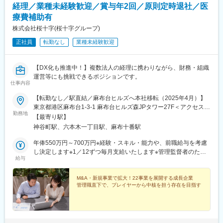
経理／業種未経験歓迎／賞与年2回／原則定時退社／医
療費補助有
株式会社桜十字(桜十字グループ)
正社員
転勤なし
業種未経験歓迎
【DX化も推進中！】複数法人の経理に携わりながら、財務・組織
運営等にも挑戦できるポジションです。
仕事内容
【転勤なし／駅直結／麻布台ヒルズへ本社移転（2025年4月）】
東京都港区麻布台1-3-1 麻布台ヒルズ森JPタワー27F＜アクセス
勤務地
＞・東京メトロ日比谷線「神谷町駅」徒歩6分（地下通路直結）・
【最寄り駅】
東京メトロ南北線「六本木一丁目駅」徒歩7分（地下通路直結）
神谷町駅、六本木一丁目駅、麻布十番駅
…………………………さらに快適な環境
に！…………………………オフィス移転に伴い、デスク周りの環
年俸550万円～700万円※経験・スキル・能力や、前職給与を考慮
境整備はもちろん、カフェスペースなどもアップデートしまし
し決定します※1／12ずつ毎月支給いたします※管理監督者のた
給与
た。より快適＆オシャレな空間で働けるため、モチベーションも
め、残業代支給対象外となります
高まります◎※受動喫煙対策あり（敷地内禁煙）
M&A・新規事業で拡大！22事業を展開する成長企業
管理職直下で、プレイヤーから中核を担う存在を目指す