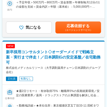
年間のマーケティング計画を戦略的に策定し、ビジネス目標の達
る薬局や病院の社風・方針を深く理解することが重要です。
＜予定年収＞500万円～800万円＜賃金形態＞年俸制毎月12分の1
成を推進する。
・独自のショートワーキングデーや有休取得率75%、土日祝休
の金額を支給＜賃金内訳＞年額（基本給）：5,000,000円～
・内部調整:
給与
み、充実の福利厚生など、離職率は業界平均を大きく下回る5％で
8,000,000円＜月額＞416,666円～666,666円（12分割）＜昇給有
マーケティング、財務、品質、サプライチェーンなどの関連部門
す(※数字は24年度実績)
無＞有＜残業手当＞有＜給与補足＞※年齢と経験に応じて決定しま
と連携し、製品目標の調整をリードする。
・営業は業務効率化を優先し、在宅や直行直帰などをうまく組み
す。■昇給：年1回（9月）賃金はあくまでも目安の金額であり、
・イベント管理:
合わせて働いています
選考を通じて上下する可能性があります。月給(月額)は固定手当を
応募依頼する
日本の主要医学会の年次会議や自社主催のセミナーを企画・運営
気になる
含めた表記です。
（エージェントサービス）
し、ブランド認知度の向上を図る。
【評価制度】
・製品ローンチ計画:
実績、またそこまでに至る過程それぞれ評価します。賞与は定量
顧客関係や専門知識を活用して、製品の効果的なローンチ計画を
評価が高く、半年ごとの成績が報酬で還元される仕組みです。ま
策定し、営業チームに向けたメッセージやキャンペーンを提供す
た入社5年目や30代前半での拠点長も多数！年次関係なく活躍次
NEW
る。
第で高い報酬を得ることができます。
新卒採用コンサルタント◇オーダーメイドで戦略立
・プロモーションツールのローカライズ:
グローバルからのプロモーションツールを日本市場向けに調整
案・実行まで伴走！／日本調剤Gの安定基盤／在宅勤務
変更の範囲：会社の定める業務
し、現地でのトレーニングを運営する。
可
・スタッフのトレーニング:
株式会社メディカルリソース（大手調剤薬局チェーン日本調剤のグループ
営業および臨床スタッフに対して、製品の使用法やプロモーショ
会社）
ン戦略に関するトレーニングを実施する。
・業界動向の把握:
正社員
転勤なし
業界の出版物や市場動向を常に把握し、それらをマーケティング
戦略に反映させる。
・顧客との関係構築:
★週2日リモート・有休取得75%・離職率5%の長期就業環境／安
主要顧客や市場インフルエンサーとの信頼関係を構築・維持し、
定の医療業界／薬局・ドラッグストアの人事課題を解決し社会貢
仕事内容
ビジネス機会を最大化する
献★
＜勤務地詳細＞★本社住所：東京都港区芝五丁目33-11 田町タワ