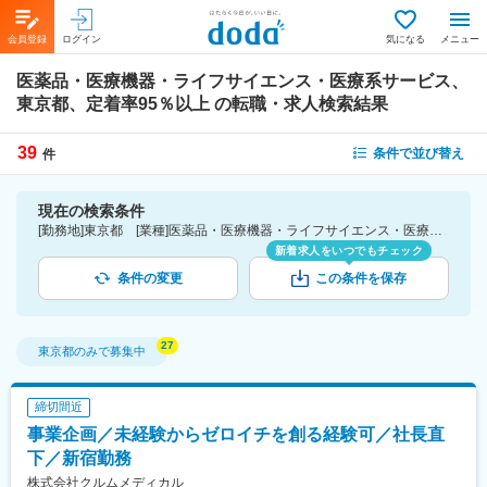
会員登録
ログイン
気になる
メニュー
医薬品・医療機器・ライフサイエンス・医療系サービス、
東京都、定着率95％以上
の転職・求人検索結果
39
条件で並び替え
件
現在の検索条件
[勤務地]東京都 [業種]医薬品・医療機器・ライフサイエンス・医療系サービス [詳細条件](会社・職場の環境)定着率95％以上
新着求人をいつでもチェック
条件の変更
この条件を保存
東京都
のみで募集中
締切間近
事業企画／未経験からゼロイチを創る経験可／社長直
下／新宿勤務
株式会社クルムメディカル