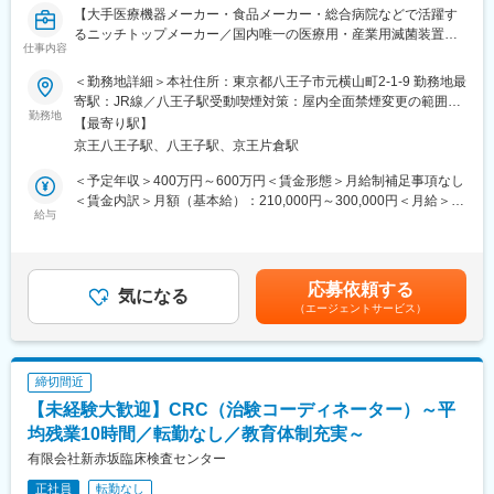
【大手医療機器メーカー・食品メーカー・総合病院などで活躍す
るニッチトップメーカー／国内唯一の医療用・産業用滅菌装置の
■滅菌装置について：
仕事内容
専門メーカーでユーザー様にご愛顧いただける長期的に働ける環
手術・診察・院内において使用する医療機器は、患者様に使用す
境です！※離職率1%以下】
る前に徹底的に洗浄・滅菌する必要があります。その際に用いら
＜勤務地詳細＞本社住所：東京都八王子市元横山町2-1-9 勤務地最
れるのが滅菌装置です。弊社は高圧蒸気やガスによる滅菌装置を
寄駅：JR線／八王子駅受動喫煙対策：屋内全面禁煙変更の範囲：
■職務内容
勤務地
開発・製造しており、医療業界のみならず食品や医薬品業界から
会社の定める事業所
【最寄り駅】
主に下記4つの業務をお任せ予定です。
のニーズにも応えています。
京王八王子駅、八王子駅、京王片倉駅
・求人面接者対応
・社員入退社諸手続き
■ウドノ医機について：
＜予定年収＞400万円～600万円＜賃金形態＞月給制補足事項なし
・入社社員OJTスケジュール作成
＜滅菌装置の専門メーカーとしての歩み＞
＜賃金内訳＞月額（基本給）：210,000円～300,000円＜月給＞
・タイムカード計算
給与
1924年の創業以来、国産滅菌装置の専門メーカーとして成長を続
210,000円～300,000円＜昇給有無＞有＜残業手当＞有＜給与補足
また上記以外にも、補助的に一部総務業務も担っていただく想定
けている弊社。医療分野を中心に、食品や衛生関連製品の産業用
＞※給与詳細は経験・スキルを考慮の上決定します。■昇給：年1
です。
滅菌装置にも注力しており、平均30億の売上となっています。
回（11月）※査定あり■賞与：年2回（6月・12月）※過去実績3ヶ
＜社員を大切にする風土＞
月賃金はあくまでも目安の金額であり、選考を通じて上下する可
応募依頼する
■入社後のイメージ
気になる
社員同士が助け合う働きやすい職場環境が特徴です。資格取得者
能性があります。月給(月額)は固定手当を含めた表記です。
（エージェントサービス）
同業務社員がおりますので、入社後丁寧にサポートさせていただ
には手当を支給するなど、スキルアップ・成長を実感できる環境
きます。
です。
将来的には組織を担っていただく活躍を期待しております。
変更の範囲：会社の定める業務
締切間近
■配属先：
【未経験大歓迎】CRC（治験コーディネーター）～平
人事・総務・経理などを幅広く担っている管理室の配属となりま
す。社長とも密に関わる部署となります。
均残業10時間／転勤なし／教育体制充実～
4名の組織となっており、室長・経理担当・人事総務担当と分担し
有限会社新赤坂臨床検査センター
て業務を担っております。
正社員
転勤なし