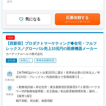
上の歴史を持つ、同社の事業の柱です。
給与
＞240,000円～300,000円＜昇給有無＞有＜残業手当＞有＜給与補
足＞■給与は経験により決定 ■毎年4月定期昇給あり■上記年収は
【具体的な業務内容】
月30時間の残業代・住宅手当を含んだ金額(残業代は1分単位で支
営業サポート職とペアを組み、2人3脚で求職者(薬剤師)・求人者
給)賃金はあくまでも目安の金額であり、選考を通じて上下する可
応募依頼する
(薬局・病院)の双方をサポートします。
気になる
能性があります。月給(月額)は固定手当を含めた表記です。
（エージェントサービス）
最初は月10名ほど、将来的には月20名ほどの求職者を担当しま
す。
・求人獲得(医療機関への打電や訪問)
・求職者との面談、求人紹介
NEW
・企業への人材紹介
【西新宿】プロダクトマーケティング◆在宅・フルフ
・面接フォロー(履歴書添削や面接対策、同席)等
→あなたの介在価値が医療従事者の活躍に繋がり、医療現場を通
レックス／グローバル売上10兆円の医療機器メーカー
して日本の皆さんの生活の豊さに貢献できる、社会貢献性の高い
カーディナルヘルス株式会社
仕事です
正社員
転勤なし
業種未経験歓迎
【配属組織・エリア】
東京本社への配属となります。薬剤師事業のメンバーとしては営
【米TIME誌のベスト企業2025に選出！世界的企業の日本法人／年
業11名、サポート職11名が所属しており、20～30代が中心のチー
休123日・フレックス／内資的風土で長期就業◎】
ム構成となります。
仕事内容
■業務内容
8割のメンバーが業界未経験、かつ社内全社員が中途入社者となる
プロダクトマネージャーとして、国内外でトップクラスシェアを
ため、転職後の不安や質問などは非常にしやすい環境です。
＜勤務地詳細＞本社住所：東京都新宿区西新宿3-7-1 新宿パークタ
誇る製品のうち、Nutritional Delivery/栄養輸液製品群の新たなビ
ワー35F勤務地最寄駅：京王新線／初台駅受動喫煙対策：屋内全
ジネスモデルの構築と推進、市場拡大を担っていただきます。
勤務地
【仕事の特徴】
面禁煙変更の範囲：会社の定める事業所
【最寄り駅】
＜詳細業務＞
・「医療業界」に難しいイメージがあるかもしれませんが、未経
都庁前駅、初台駅、南新宿駅
・マーケティング計画の策定と実行:
験者の活躍実績多数！専門知識を突き詰めるというより、担当す