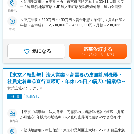
＜勤務地詳細＞★本社住所：東京都港区芝五丁目33-11 田町タワ
り、世界180か国以上で事業を展開しています。外資系企業であ
・同社は薬局大手：日本調剤グループで「医療・ヘルスケア」に
ー 8階 勤務地最寄駅：JR線／田町駅受動喫煙対策：屋内全面禁煙
りながら高い定着率を維持し、「最も働きがいのある会社」に10
特化した人材事業を展開している安定企業です。
勤務地
変更の範囲：会社の定める事業所（リモートワーク含む）
年連続で選出されています。
・配属先のヘルスケア事業では、いわゆる派遣型ではなく、クラ
＜予定年収＞250万円～450万円＜賃金形態＞年俸制＜賃金内訳＞
イアントから産業保健業務を受託するかたちでのサービス提供を
＜主要ビジネス＞
年額（基本給）：2,500,000円～4,500,000円＜月額＞208,333円
行っています。
アイケアのグローバルリーダーであるアルコンは、白内障手術、
給与
～375,000円（12分割）＜昇給有無＞有＜残業手当＞有＜給与補
・ニーズの増加と事業部の急成長に伴い、産業保健師を積極募集
網膜硝子体手術、屈折矯正手術用の高性能手術装置をはじめ、白
足＞■上記想定年収は、週3日～5日の稼働を想定しての年収レン
しています。
内障治療用眼内レンズは単焦点眼内レンズから、高度な技術を用
ジとなります賃金はあくまでも目安の金額であり、選考を通じて
いた老視矯正・乱視矯正多焦点眼内レンズまで、そして、眼科手
上下する可能性があります。月給(月額)は固定手当を含めた表記で
■時短勤務について
応募依頼する
術用医薬品、その他ディスポーザブル製品など、包括的な製品ラ
気になる
す。
稼働時間：週3日～5日・20～40時間（1日6時間以上）で相談のう
（エージェントサービス）
インナップを提供しています。
え決定します
在宅：稼働時間とご希望に応じての調整となりますが、週3日勤務
変更の範囲：会社の定める業務
の場合は原則出社勤務となります
【東京／転勤無】法人営業～高需要の皮膚計測機器・
業務範囲：既存メンバーと同様の業務をお任せしますが、残業や
出張に関する調整は可能です
社員定着率◎直行直帰可・年休125日／幅広い提案◎～
株式会社インテグラル
■業務内容
既存メンバーと協力しながら、契約先の企業/社員に対して以下業
正社員
転勤なし
務を行っていただきます。
・健康診断関連：オンラインをメインに、健診結果に基づいた受
【東京／転勤無！法人営業～高需要の皮膚計測機器で幅広い提案
診勧奨
が可能◎3年以内の離職率0%／直行直帰可で働きやすさ◎年休
・各種面談対応：保健指導やメンタル不調者の対応
仕事内容
125日／安定性・社会貢献性の高い医療機器輸入商社】
・ストレスチェック実施：ストレスチェックの実施、実施後の対
応
＜勤務地詳細＞本社住所：東京都品川区上大崎2-25-2 新目黒東急
大手化粧品会社研究所・大学医学部・皮膚科医との安定した取引