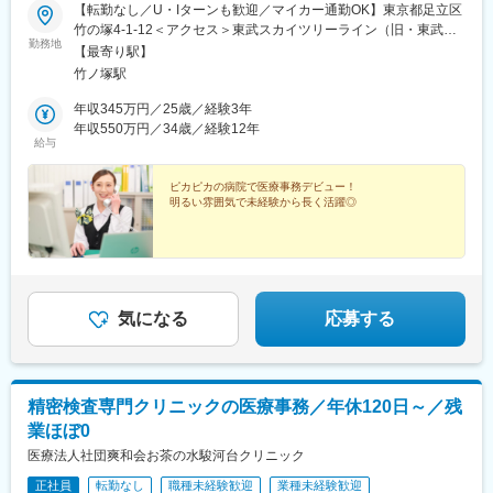
【転勤なし／U・Iターンも歓迎／マイカー通勤OK】東京都足立区
竹の塚4-1-12＜アクセス＞東武スカイツリーライン（旧・東武伊
勤務地
勢崎線） 「竹ノ塚駅」東口より徒歩15分またはバス8分＼2026年
【最寄り駅】
10月に新病院へ移転／現在、近隣敷地（足立区保木間3-3-2）へ移
竹ノ塚駅
転を進めています！綺麗な病院で働けるチャンスです◎☆遠方に
お住まいの方はU・Iターンも大歓迎です◎☆自動車・バイク通勤
年収345万円／25歳／経験3年
OK☆転居を伴う転勤はありません☆受動喫煙対策：院内禁煙
年収550万円／34歳／経験12年
給与
ピカピカの病院で医療事務デビュー！
明るい雰囲気で未経験から長く活躍◎
気になる
応募する
精密検査専門クリニックの医療事務／年休120日～／残
業ほぼ0
医療法人社団爽和会お茶の水駿河台クリニック
正社員
転勤なし
職種未経験歓迎
業種未経験歓迎