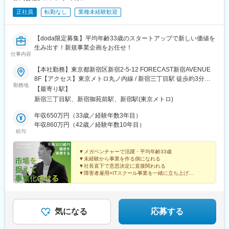
正社員
転勤なし
業種未経験歓迎
【doda限定募集】平均年齢33歳のスタートアップで新しい価値を
生み出す！新規事業企画をお任せ！
仕事内容
【本社勤務】東京都新宿区新宿2-5-12 FORECAST新宿AVENUE
8F【アクセス】東京メトロ丸ノ内線 / 新宿三丁目駅 徒歩約3分東
勤務地
京メトロ副都心線 / 新宿三丁目駅 徒歩約3分都営新宿線 / 新宿三丁
【最寄り駅】
目駅 徒歩約3分JR山手線 / 新宿駅 徒歩約7分
新宿三丁目駅、新宿御苑前駅、新宿駅(東京メトロ)
年収650万円（33歳／経験年数3年目）
年収860万円（42歳／経験年数10年目）
給与
▼メガベンチャーで活躍・平均年齢33歳
▼未経験から事業を作る側になれる
▼社長直下で意思決定に直接関われる
▼障害者雇用×ITスクール事業を一緒に立ち上げ
▼3年で10事業・年商300億を目指す成長フェーズ
気になる
応募する