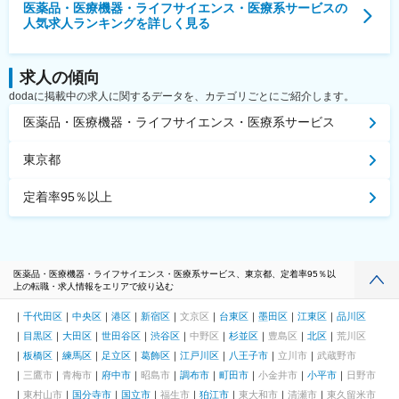
医薬品・医療機器・ライフサイエンス・医療系サービス
の
人気求人ランキングを詳しく見る
求人の傾向
dodaに掲載中の求人に関するデータを、カテゴリごとにご紹介します。
医薬品・医療機器・ライフサイエンス・医療系サービス
東京都
定着率95％以上
医薬品・医療機器・ライフサイエンス・医療系サービス、東京都、定着率95％以
上の転職・求人情報をエリアで絞り込む
千代田区
中央区
港区
新宿区
文京区
台東区
墨田区
江東区
品川区
目黒区
大田区
世田谷区
渋谷区
中野区
杉並区
豊島区
北区
荒川区
板橋区
練馬区
足立区
葛飾区
江戸川区
八王子市
立川市
武蔵野市
三鷹市
青梅市
府中市
昭島市
調布市
町田市
小金井市
小平市
日野市
東村山市
国分寺市
国立市
福生市
狛江市
東大和市
清瀬市
東久留米市