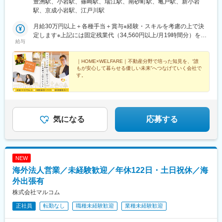
豊洲駅、小岩駅、篠崎駅、瑞江駅、南砂町駅、亀戸駅、新小岩
年中に19、20棟目、2027年中に21、22、23棟目、そして2029年
駅、京成小岩駅、江戸川駅
度中には30officeの運営を現在の目標としています。今後も組織を
強化しながら規模拡大を目指していく予定です。■本部/東京都江
月給30万円以上＋各種手当＋賞与※経験・スキルを考慮の上で決
東区枝川1-15-9＜アクセス＞・東京メトロ有楽町線「豊洲駅」よ
定します※上記には固定残業代（34,560円以上/月19時間分）を含
給与
り徒歩12分■各office【江戸川区】・江戸川/篠崎町/上篠崎/鹿骨/上
みます※固定残業代を超過した残業代は全額追加で支給いたします
篠崎/北小岩/西小岩/南小岩/西小岩＼江戸川区エリアの魅力／都心
＼資格取得＆キャリアアップサポートあり／ライフケアのお仕事
でありながら川・海・公園など自然を感じられるエリアです。
は、AIでは替えがきかないことから今非常に注目されている分野
｜HOME×WELFARE｜不動産分野で培った知見を、“誰
もが安心して暮らせる優しい未来”へつなげていく会社で
【江東区】・東砂/亀戸＼江東区エリアの魅力／下町情緒と湾岸エ
です。希望に応じて「サービス管理責任者」「相談支援専門員研
す。
リアの開放感が共存するエリアです。【葛飾区】・新小岩＼葛飾
修」「移動支援従事者」「ケアマネージャー」などの資格取得支
区エリアの魅力／柴又や亀有など親しみやすい街並みが広がり、
援も行っており、より安定性を担保しながら将来に向けてキャリ
＊不動産×生活サポートで社会課題解決に貢献
＊ニーズが高い分野でキャリアを描ける
落ち着いた雰囲気のエリアです。
アの幅を広げていくことが可能です。
＊月給30万円以上・年休123日・家賃補助あり 他
気になる
応募する
NEW
海外法人営業／未経験歓迎／年休122日・土日祝休／海
外出張有
株式会社マルコム
正社員
転勤なし
職種未経験歓迎
業種未経験歓迎