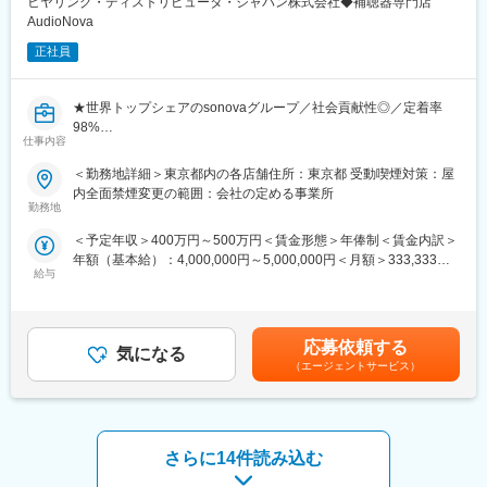
ヒヤリング・ディストリビュータ・ジャパン株式会社◆補聴器専門店
いという特徴があります。
AudioNova
施設も一都三県に多くあるため、遠方出張が発生しにくいです。
正社員
また、コロナ禍においても眼科領域の治験については滞ることが
ほとんどなかったため、業績も安定しています。
★世界トップシェアのsonovaグループ／社会貢献性◎／定着率
・同社の従業員の約8割がCRC職です。
98%
豊富な実績と先輩社員も多いことからOJT体制も確立されていま
仕事内容
★残業7h／日祝休み・週休二日／GWや年末年始は休暇／子育て
す。
との両立◎
多くの方が未経験からの入社ですが、その後活躍しマネージャー
＜勤務地詳細＞東京都内の各店舗住所：東京都 受動喫煙対策：屋
★資格補助1万円／個人ノルマなし／充実した教育体制と評価制度
になった方などキャリアアップも可能な環境です。
内全面禁煙変更の範囲：会社の定める事業所
勤務地
■担当業務：
変更の範囲：会社の定める業務
＜予定年収＞400万円～500万円＜賃金形態＞年俸制＜賃金内訳＞
同社店舗の補聴器専門店AudioNova（東京エリアでの勤務）に所
年額（基本給）：4,000,000円～5,000,000円＜月額＞333,333円
属していただき、研修後は店舗や提携している病院の補聴器外
給与
～416,666円（12分割）＜昇給有無＞有＜残業手当＞有＜給与補
来、聾学校などにて補聴器販売に伴う業務全般を担当いただきま
足＞年1回（6月）賞与支給 業績、評価に基づき年俸の12～20％
す。
年1回（7月）給与改定予定年収はあくまでも目安の金額であり、
選考を通じて上下する可能性があります。■モデルプラン※あくま
■業務の流れ：
応募依頼する
気になる
で一例です。・店舗店長400万～500万・エリアマネージャー550
◎お客様の目的や悩みをヒアリング
（エージェントサービス）
万以上賃金はあくまでも目安の金額であり、選考を通じて上下す
お客様の状況、お悩み、生活スタイルをヒアリング。一人ひとり
る可能性があります。月給(月額)は固定手当を含めた表記です。
に合った最善の商品をご提案できるよう、お客様に寄り添ってお
話をお伺いします。
さらに14件読み込む
◎聴力チェック
聴力測定機器を使用し、細やかな「きこえ」の状態をチェック