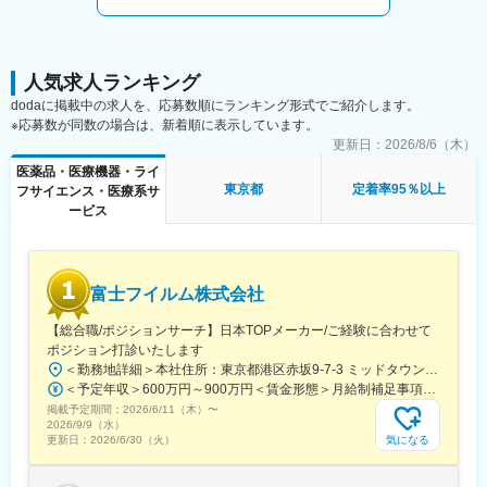
◎補聴器を装着
形やメーカーによる特長を踏まえ、ぴったりの補聴器をご提案
（100種類以上にも及ぶ各種メーカーの補聴器を取り扱っていま
人気求人ランキング
す）
dodaに掲載中の求人を、応募数順にランキング形式でご紹介します。
※応募数が同数の場合は、新着順に表示しています。
◎販売
更新日：
2026/8/6（木）
PCで出力を微調整後、補聴器を1週間～2週間程度お試しいただ
き、気に入っていただけた後にご購入となります。
医薬品・医療機器・ライ
東京都
定着率95％以上
フサイエンス・医療系サ
◎アフターサポート
ービス
3カ月に1回程度、定期的にメンテナンスにきていただくため、お
客様と中長期的な関係性を築けます。
■入社後：
富士フイルム株式会社
・入社後3か月～半年の研修の店舗でOJTにて知識を身に着けなが
ら業務を行っていただきます。
【総合職/ポジションサーチ】日本TOPメーカー/ご経験に合わせて
入社後は業務を行いながら認定補聴器技能者の資格を取得してい
ポジション打診いたします
ただきます。
＜勤務地詳細＞本社住所：東京都港区赤坂9-7-3 ミッドタウン・ウェスト勤務地最寄駅：東京メトロ日比谷線／都営大江戸線／六本木駅受動喫煙対策：敷地内全面禁煙変更の範囲：会社の定める事業所（リモートワーク含む）
・自分の意見を言い合える社風で、1店舗あたり2~3人ほどと少
＜予定年収＞600万円～900万円＜賃金形態＞月給制補足事項なし＜賃金内訳＞月額（基本給）：300,000円～500,000円＜月給＞300,000円～500,000円＜昇給有無＞有＜残業手当＞有賃金はあくまでも目安の金額であり、選考を通じて上下する可能性があります。月給(月額)は固定手当を含めた表記です。
数。すぐに相談できる環境で高い定着率となっております。資格
掲載予定期間：
2026/6/11（木）
〜
取得など、チャレンジしやすい環境です。女性管理職（店長）も
2026/9/9（水）
気になる
更新日：
2026/6/30（火）
活躍中です。
■配属店舗：