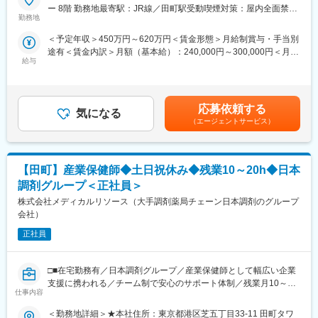
■働く環境
【概要/採用背景】
ー 8階 勤務地最寄駅：JR線／田町駅受動喫煙対策：屋内全面禁煙
・年間休日が120日以上／フレックス制度あり
・同社は調剤薬局大手：日本調剤グループで、「医療・ヘルスケ
勤務地
変更の範囲：会社の定める事業所（リモートワーク含む）
・週4日程度のリモートワークが可能
ア」に特化した人材事業を展開しています。
＜予定年収＞450万円～620万円＜賃金形態＞月給制賞与・手当別
・有給消化率70%以上
・顧客となる薬局業界では薬剤師業務の変化（調剤→患者対応の
途有＜賃金内訳＞月額（基本給）：240,000円～300,000円＜月給
・月平均残業時間20h程度（業務により変動）
増加）を背景に、新卒を中心とする若手薬剤師の採用需要が高ま
給与
＞240,000円～300,000円＜昇給有無＞有＜残業手当＞有＜給与補
・会社全体での離職率5％以下
っており、人材紹介にとどまらないご相談をいただくケースも増
足＞■給与は経験により決定 ■毎年4月定期昇給あり■上記年収は
えています。そのうちの1つとして、採用コンサルティングサービ
月30時間の残業代・住宅手当を含んだ金額(残業代は1分単位で支
■当社について
スを新規立ち上げすることとなりました。
給)賃金はあくまでも目安の金額であり、選考を通じて上下する可
売上高約10兆円規模の米大手医療用品関連企業である「Cardinal
・クライアントの予算や強みを考慮し、採用戦略立案～実行支援
応募依頼する
気になる
能性があります。月給(月額)は固定手当を含めた表記です。
Health」の日本法人です。50年にわたり世界30ヶ国以上で約
までをノウハウ提供を中心に支援していただきます。パッケージ
（エージェントサービス）
44.000人の従業員とともに、医療機関、薬局、研究所等に医薬
に当てはめず、顧客ごとに支援内容をカスタマイズしながら顧客
品・医療製品及びデータソリューションを提供しています。
と伴走できるポジションです。
【田町】産業保健師◆土日祝休み◆残業10～20h◆日本
【業務内容】※現時点で薬剤師・薬局業界に関する知識は不問で
変更の範囲：会社の定める業務
す。
調剤グループ＜正社員＞
調剤薬局やドラッグストアに対して、以下のフローでコンサルテ
株式会社メディカルリソース（大手調剤薬局チェーン日本調剤のグループ
ィングを行います。導入研修やOJTを通じてキャッチアップいた
会社）
だき、まずは5社ほどを担当いただくイメージです。
採用に不慣れなお客様だからこそ介在価値も高く、やりがいの大
正社員
きいポジションです。
・顧客への初回ヒアリング：人材紹介の営業社員が把握したニー
□■在宅勤務有／日本調剤グループ／産業保健師として幅広い企業
ズを基に、より専門的なヒアリングや当社サービスの説明を行い
支援に携われる／チーム制で安心のサポート体制／残業月10～20
ます。
仕事内容
時間程度、土日祝休み、年間休日123日□■
・顧客へのプレゼン：採用計画のプランを提示します。
■概要
・採用プロデュース：クライアントへのノウハウ提供を中心に二
＜勤務地詳細＞★本社住所：東京都港区芝五丁目33-11 田町タワ