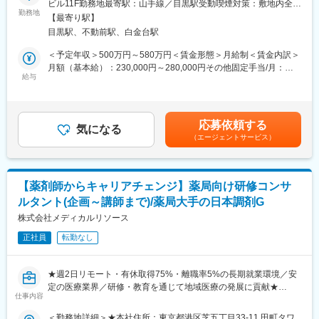
・衛生教育業務：企業のニーズに合わせたセミナーの企画・運営
ビル11F勤務地最寄駅：山手線／目黒駅受動喫煙対策：敷地内全面
をベースに、皮膚製品事業部の営業担当として、以下の業務を担
・衛生委員会関連業務：衛生委員会への参加 など
勤務地
禁煙変更の範囲：会社の定める事業所
【最寄り駅】
当していただきます！
目黒駅、不動前駅、白金台駅
■求人の特徴
【業務内容】
1社常駐の産業保健師とは異なり、様々な会社との繋がりを持てる
＜予定年収＞500万円～580万円＜賃金形態＞月給制＜賃金内訳＞
・化粧品会社/製薬会社/研究機関/クリニックへの営業活動
ことが特徴です。貢献先が広く、初めて産業医を選任する会社と
月額（基本給）：230,000円～280,000円その他固定手当/月：
└既存顧客が7割、新規も学会等での引き合いによるお問い合わせ
関わる機会もあるためゼロベースから経験できることも多く、保
給与
5,000円～25,000円固定残業手当/月：20,000円～30,000円（固定
対応がほとんどです◎
健師としてのスキルアップが叶います。
残業時間15時間0分/月）超過した時間外労働の残業手当は追加支
└海外メーカー製品の卸＝日本国内でのメーカー的な役割を持
また社内の4名の産業保健師以外にも、顧問産業医やグループ企業
給＜月給＞255,000円～335,000円（一律手当を含む）＜昇給有無
ち、幅広いご提案が可能です。
の保健師とのコミュニケーションがあり、保健師同士の人的交流
＞有＜残業手当＞有＜給与補足＞■昇給：年1回■賞与：年2回（6
応募依頼する
・展示会や学会への参加（土日開催の際は、別途振替休日を取
が可能です。それぞれの知識・経験を持ち寄り切磋琢磨していけ
気になる
月・12月）※年間賞与想定：6カ月（個人の成績・会社の業績によ
（エージェントサービス）
得）
る環境です。
る）※諸手当及び月15時間の固定残業代を含む賃金はあくまでも
・製品説明や顧客トレーニングの実施
目安の金額であり、選考を通じて上下する可能性があります。月
(消耗品の営業は少なく、買い替え時のフォローアップが多い)
■働き方
給(月額)は固定手当を含めた表記です。
・海外メーカーとのやり取り(製品担当時)、論文等学術情報の提供
リモートやショートワーキングデー(実労働8時間以下の日を月2～
【薬剤師からキャリアチェンジ】薬局向け研修コンサ
★ユーザーの研究に対する希望をヒアリングし、ニーズに叶う提
4回取得推奨)の導入、高い有給取得率(2024年度実績75.7%)、業
ルタント(企画～講師まで)/薬局大手の日本調剤G
案型の営業スタイルのため、裁量をもって営業活動を行うことが
界平均を大きく下回る離職率5%など長期的に働きやすい環境で
可能です◎
株式会社メディカルリソース
す。
・ヘルスケア事業部全体では24名所属、うち4名が保健師（20～
正社員
転勤なし
【組織構成】
30代）です。
・東京と大阪拠点を合わせ、営業職4名、営業アシスタント4名で
活動しております。
変更の範囲：会社の定める業務
★週2日リモート・有休取得75%・離職率5%の長期就業環境／安
異業界出身で現在活躍されている方も多く、組織もフランクで話
定の医療業界／研修・教育を通じて地域医療の発展に貢献★
しやすい雰囲気が魅力。3年以内の離職率が0%と、社員の定着率
仕事内容
も高い組織です◎
【概要/採用背景】
＜勤務地詳細＞★本社住所：東京都港区芝五丁目33-11 田町タワ