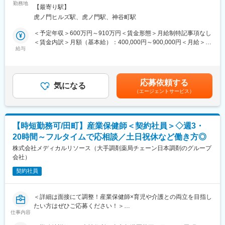
ケア用品等）の成長を支えるため、営業組織と連携しながら、製
スから経験できることも多く、保健師としてのスキルアップが叶
勤務地
面禁煙変更の範囲：会社の定める事業所
【最寄り駅】
品・チャネル・顧客パフォーマンスに関するタイムリーかつ信頼
う！
虎ノ門ヒルズ駅、虎ノ門駅、神谷町駅
性の高い分析およびインサイトを提供いただきます。
◎顧問産業医やグループ企業の保健師とのコミュニケーションが
また、売上実績やマーケットシェアを含む各種KPIや外部市場デー
豊富で、保健師同士の人的交流が可能！
＜予定年収＞600万円～910万円＜賃金形態＞月給制特記事項なし
タを活用し、ビジネス上のリスクおよび機会を可視化し、意思決
◎ご希望に応じて、マネジメントへのキャリアパスもご用意！
＜賃金内訳＞月額（基本給）：400,000円～900,000円＜月給＞
定をリードいただきます。
給与
400,000円～900,000円＜昇給有無＞有＜残業手当＞有＜給与補足
■働きやすい環境
＞※記載年収は目安となります。■前職・経験考慮のうえ、弊社規
■業務内容
・内勤日はオンライン面談や資料作成・事務処理を、外勤日は顧
定により優遇致します■インセンティブが年1回あります。賃金は
Regional Pricing Senior Managerと連携し、下記観点に基づく高
客先でのミーティングや面談を行うイメージです。業務に慣れて
あくまでも目安の金額であり、選考を通じて上下する可能性があ
応募依頼する
度な分析を通じて価格戦略（国別、チャネル別、ディスカウン
きたら、在宅勤務も可能です。
気になる
ります。月給(月額)は固定手当を含めた表記です。
（エージェントサービス）
ト、プロモーション、無償提供など）の実行を支援いただきま
・平均残業時間は月10~20時間程度です。リモートやショートワ
す。
ーキングデー(実労働8時間以下の日を月2～4回取得推奨)の導入、
・ティアおよびチャネル別の収益性分析、各セグメントに最適化
高い有給取得率(2024年度実績75.7%)、業界平均を大きく下回る
された営業施策、プログラム、企画、推進サポート
離職率5%など長期的に働きやすい環境です。
【時短勤務可/田町】産業保健師＜契約社員＞◇週3・
・各市場におけるGross Margin改善プロジェクトをサポート
・ヘルスケア事業部全体では24名所属、うち4名が保健師（20～
20時間～フルタイムで応相談／土日祝休など働き方◎
・グローバル／リージョナル価格戦略に対するコンプライアンス
30代）です。
のモニタリング
株式会社メディカルリソース（大手調剤薬局チェーン日本調剤のグループ
・社内外データを活用したインサイト創出、ビジネスへの提言
会社）
変更の範囲：会社の定める業務
・プロモーション施策の効果測定、ROI分析
契約社員
・各国アナリストとの連携
■アルコンについて
＜詳細は面接にて調整！産業保健師×育児や介護との両立を目指し
日本アルコンは、眼科医療分野に特化した世界No.1メーカーとし
たい方はぜひご応募ください！＞
て、人々の「視る」を支えてきました。サージカル製品・医薬
仕事内容
品・ビジョンケア製品のいずれにおいても高い市場シェアを誇
■概要/採用背景