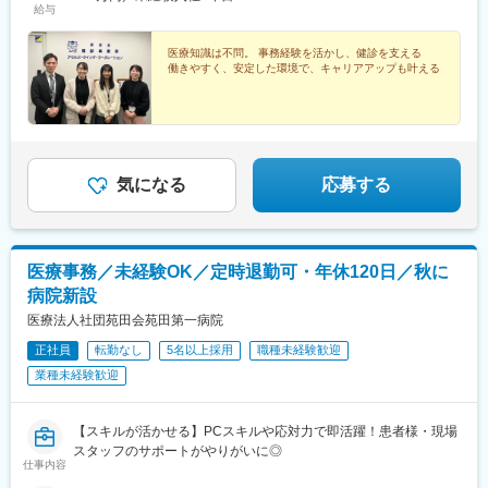
給与
医療知識は不問。 事務経験を活かし、健診を支える
働きやすく、安定した環境で、キャリアアップも叶える
気になる
応募する
医療事務／未経験OK／定時退勤可・年休120日／秋に
病院新設
医療法人社団苑田会苑田第一病院
正社員
転勤なし
5名以上採用
職種未経験歓迎
業種未経験歓迎
【スキルが活かせる】PCスキルや応対力で即活躍！患者様・現場
スタッフのサポートがやりがいに◎
仕事内容