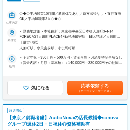
■同社の特徴：
国内唯一の滅菌装置の専門メーカーとして長年の実績があり、大
◇◆◇平均残業10時間／教育体制あり／遠方出張なし・直行直帰
型の高圧蒸気滅菌装置では国内シェア約30％を誇ります。高度な
OK／平均離職率3％◇◆◇
製造技術をベースに最新の技術を取り入れた装置を次々に開発・
仕事内容
製造提供しています。営業から製品企画、開発製造、そしてサポ
■担当業務：
ートまで社内一貫体制を整えており、国公立病院、大学病院、医
＜勤務地詳細＞本社住所：東京都中央区日本橋人形町3-4-14
緑内障や白内障など眼科領域と皮膚科領域に特化した治験コーデ
療研究機関及び大手製薬メーカーの顧客の要望に応えています。
FORECAST人形町PLACE4F勤務地最寄駅：日比谷線／人形町駅
ィネーター（CRC:Clinical Research Coordinator）として、患者
勤務地
※取引先…製薬・医療機器メーカー他上場企業多数
受動喫煙対策：屋内全面禁煙変更の範囲：会社の定める事業所
【最寄り駅】
さんに新しい治療薬を届けるサポートを行います。
・平均勤続年数10年以上、 育休取得率100％以上、育児・介護制
人形町駅、水天宮前駅、小伝馬町駅
度利用率50％以上となっております。
◇CRC業務：
＜予定年収＞350万円～500万円＜賃金形態＞月給制特記事項なし
病院などの医療機関で行われる新薬の治験の支援を担当します。
変更の範囲：会社の定める業務
＜賃金内訳＞月額（基本給）：140,000円～220,000円その他固定
医師・スタッフへの伝達事項の報告、被験者への治験内容や薬の
給与
手当/月：75,000円～100,000円＜月給＞215,000円～320,000円＜
投薬などの説明・スケジュールの調整、検体処理、書類作成の準
昇給有無＞有＜残業手当＞有＜給与補足＞■賞与（年2回）：7
備など、治験全体のコーディネートをし、院内での治験がスムー
月：1.5ヶ月分、12月：2.5ヶ月分、+α（業績変動制）■昇給（年1
ズに行われるよう、担当医師の指示のもとで医学的判断を伴わな
回）：4月■その他固定手当：物価手当、職種手当等賃金はあくま
応募依頼する
い治験業務をサポートします。
気になる
でも目安の金額であり、選考を通じて上下する可能性がありま
（エージェントサービス）
す。月給(月額)は固定手当を含めた表記です。
■同社の特徴：
・1施設には基本的に3名程度のCRCが担当として配属され、メイ
ンで1名、サブで2名がつくという体制をとっています。
締切間近
【東京／前職考慮】AudioNovaの店長候補◆sonova
・同社で受託している治験案件のおよそ9割が眼科領域です。
眼科は診療時間が決まっていることなどから担当施設の医師との
グループ/週休2日・日祝休◎資格補助有
連絡も取りやすく、他の領域と異なり就業時間が長時間化しにく