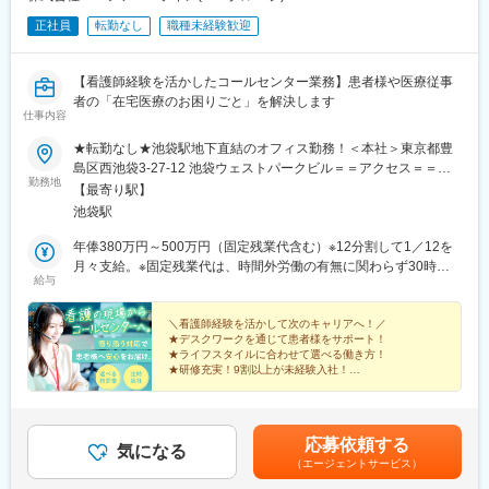
正社員
転勤なし
職種未経験歓迎
【看護師経験を活かしたコールセンター業務】患者様や医療従事
者の「在宅医療のお困りごと」を解決します
仕事内容
★転勤なし★池袋駅地下直結のオフィス勤務！＜本社＞東京都豊
島区西池袋3-27-12 池袋ウェストパークビル＝＝アクセス＝＝
勤務地
JR・地下鉄・東武・西武「池袋駅」より地下直結※受動喫煙対
【最寄り駅】
策：屋内全面禁煙
池袋駅
年俸380万円～500万円（固定残業代含む）※12分割して1／12を
月々支給。※固定残業代は、時間外労働の有無に関わらず30時間
給与
分を、月6万630円～6万8,550円支給。上記を超える時間外労働分
は追加で支給します。★月額31万6,666円～35万8,333円
＼看護師経験を活かして次のキャリアへ！／
★デスクワークを通じて患者様をサポート！
★ライフスタイルに合わせて選べる働き方！
★研修充実！9割以上が未経験入社！
★定時退社基本でワークライフバランス◎
★池袋駅地下直結の快適オフィス！
応募依頼する
気になる
（エージェントサービス）