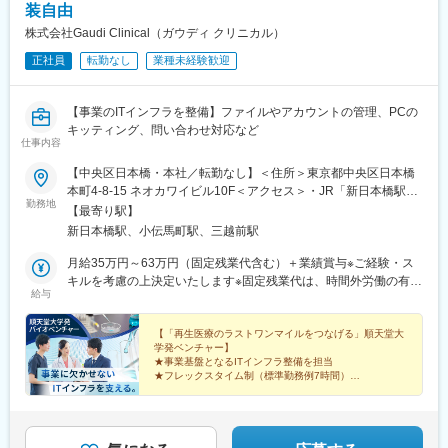
装自由
株式会社Gaudi Clinical（ガウディ クリニカル）
正社員
転勤なし
業種未経験歓迎
【事業のITインフラを整備】ファイルやアカウントの管理、PCの
キッティング、問い合わせ対応など
仕事内容
【中央区日本橋・本社／転勤なし】＜住所＞東京都中央区日本橋
本町4-8-15 ネオカワイビル10F＜アクセス＞・JR「新日本橋駅」
勤務地
から徒歩1分、「神田駅」から徒歩8分・東京メトロ「三越前駅」
【最寄り駅】
から徒歩5分、「小伝馬町駅」から徒歩5分※受動喫煙対策あり
新日本橋駅、小伝馬町駅、三越前駅
（屋内全面禁煙）
月給35万円～63万円（固定残業代含む）＋業績賞与※ご経験・ス
キルを考慮の上決定いたします※固定残業代は、時間外労働の有無
給与
にかかわらず月35時間分を、月8万3400円～15万円支給。（35時
間を超える時間外労働分は追加で支給）
【「再生医療のラストワンマイルをつなげる」順天堂大
学発ベンチャー】
★事業基盤となるITインフラ整備を担当
★フレックスタイム制（標準勤務例7時間）
★年間休日128日・残業月10時間程度
再生医療の仕組みを全国に届ける、社会貢献性の高い仕
事です。