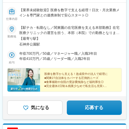
【業界未経験歓迎】医療を数字で支える経理！日次・月次業務メ
イン＆専門家との連携体制で安心スタート◎
仕事内容
【駅チカ・転勤なし／関東圏の在宅医療を支える本部勤務】在宅
医療クリニックの運営を担う、本部（本院）での勤務となりま
勤務地
す。■医療法人社団えにし（ホームクリニックえにし）東京都練馬
【最寄り駅】
区石神井町7-1-2 伊藤マンション1階＜アクセス＞西武池袋線「石
石神井公園駅
神井公園駅」より徒歩3分◎駅チカで毎日の通勤がラクラクな好立
地です！◎自転車通勤も可能です！（無料の駐輪場を完備してい
年収700万円／50歳／マネージャー職／入職3年目
ます。）周辺には飲食店や買い物ができるスポットも多く、仕事
年収410万円／35歳／リーダー職／入職2年目
給与
帰りの用事にも便利な環境が整っています。
医療を数字から支える！急成長中の法人で経理に
■関東27自治体をカバーする圧倒的ニーズ
■食事補助や自院の受診費免除など福利厚生◎
■完全週休2日制＆残業少なめで私生活も充実♪
■未経験・経験浅めも安心の丁寧なOJT研修！
気になる
応募する