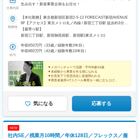
生み出す！新規事業企画をお任せ！
仕事内容
【本社勤務】東京都新宿区新宿2-5-12 FORECAST新宿AVENUE
8F【アクセス】東京メトロ丸ノ内線 / 新宿三丁目駅 徒歩約3分東
勤務地
京メトロ副都心線 / 新宿三丁目駅 徒歩約3分都営新宿線 / 新宿三丁
【最寄り駅】
目駅 徒歩約3分JR山手線 / 新宿駅 徒歩約7分
新宿三丁目駅、新宿御苑前駅、新宿駅(東京メトロ)
年収650万円（33歳／経験年数3年目）
年収860万円（42歳／経験年数10年目）
給与
▼メガベンチャーで活躍・平均年齢33歳
▼未経験から事業を作る側になれる
▼社長直下で意思決定に直接関われる
▼障害者雇用×ITスクール事業を一緒に立ち上げ
▼3年で10事業・年商300億を目指す成長フェーズ
気になる
応募する
NEW
社内SE／残業月10時間／年休128日／フレックス／服