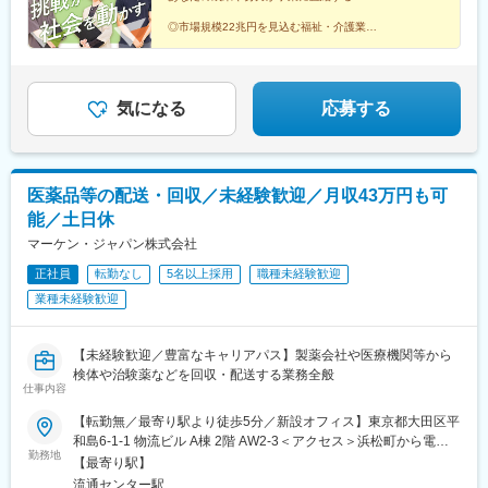
◎市場規模22兆円を見込む福祉・介護業界
◎早期キャリアアップ可能
◎月給29万円～／裁量あり／土日祝休み
――迷うより、動こう。
あなたの一歩が、進化になる。
気になる
応募する
医薬品等の配送・回収／未経験歓迎／月収43万円も可
能／土日休
マーケン・ジャパン株式会社
正社員
転勤なし
5名以上採用
職種未経験歓迎
業種未経験歓迎
【未経験歓迎／豊富なキャリアパス】製薬会社や医療機関等から
検体や治験薬などを回収・配送する業務全般
仕事内容
【転勤無／最寄り駅より徒歩5分／新設オフィス】東京都大田区平
和島6-1-1 物流ビル A棟 2階 AW2-3＜アクセス＞浜松町から電車
勤務地
で15分！・東京モノレール「流通センター駅」徒歩5分◎2024年8
【最寄り駅】
月に完成した新設オフィス倉庫、休憩室、社用車も含めて全てが
流通センター駅