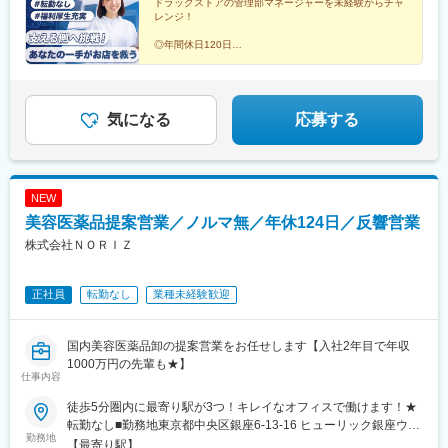
ドラッグストアの管理部マネージャーを未経験からチャ
レンジ！
◎年間休日120日
◎週休2日制（土日休み）
◎残業月20h程度
◎転勤なし
◎福利厚生充実
気になる
応募する
NEW
美容医薬品提案営業／ノルマ無／年休124日／反響営業
株式会社ＮＯＲＩＺ
正社員
転勤なし
業種未経験歓迎
国内美容医薬品卸の提案営業をお任せします【入社2年目で年収
1000万円の先輩も★】
仕事内容
徒歩5分圏内に最寄り駅が3つ！キレイなオフィスで働けます！★
転勤なし■勤務地東京都中央区銀座6-13-16 ヒューリック銀座ウォ
勤務地
ールビル3階※受動喫煙対策：屋内禁煙
【最寄り駅】