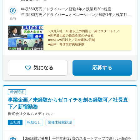
新しいオフィスでの勤務となります。綺麗かつ清潔な環境で働き
やすさも抜群です！※受動喫煙対策：あり
年収560万円／ドライバー／経験1年／残業月30h程度
年収580万円／ドライバー→オペレーション／経験1年／残業月20
給与
～30h程度
＼9月入社！10名以上の同期と一緒にスタート！／
■世界最大級の物流企業の子会社
■年休125日以上／完全週休2日制
■産休・育休取得実績多数
■初年度年収470万円～
■eラーニング＆マニュアル完備
■貿易事務など多彩なキャリアパス
気になる
応募する
締切間近
事業企画／未経験からゼロイチを創る経験可／社長直
下／新宿勤務
株式会社クルムメディカル
正社員
転勤なし
業種未経験歓迎
【doda限定募集】平均年齢33歳のスタートアップで新しい価値を