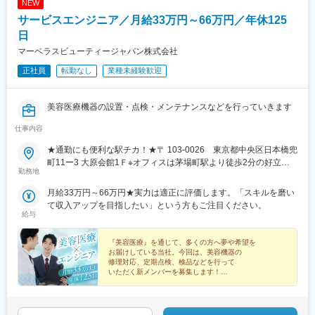
NEW
サービスエンジニア／月給33万円～66万円／年休125
日
マーベラスビューティージャパン株式会社
正社員
転勤なし
業種未経験歓迎
美容医療機器の設置・点検・メンテナンスなどを行っていきます
仕事内容
★通勤にも便利な駅チカ！★〒 103-0026 東京都中央区日本橋兜
町11ー3 大原会館1Ｆ※オフィスは茅場町駅より徒歩2分の好立
勤務地
地。通勤ラクラク＆食事やショッピングなどにも便利です。※案件
の都合により直行直帰もOK！※全国出張あり。担当エリアを1泊2
月給33万円～66万円★実力は適正に評価します。「スキルを磨い
日で回ります。海外へ出張することも。グローバルに活躍したい
て収入アップを目指したい」という方もご注目ください。
方も大歓迎です！
給与
『美容医療』を通じて、多くの方へ夢や希望を
お届けしている当社。今回は、美容機器の
修理対応、定期点検、検品などを行って
いただく新メンバーを募集します！
◆機器の保守・メンテナンス経験者歓迎
◆完全週休2日制（シフト制）
◆『茅場町駅』より徒歩2分