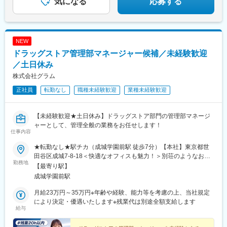
気になる
応募する
NEW
ドラッグストア管理部マネージャー候補／未経験歓迎
／土日休み
株式会社グラム
正社員
転勤なし
職種未経験歓迎
業種未経験歓迎
【未経験歓迎★土日休み】ドラッグストア部門の管理部マネージ
ャーとして、管理全般の業務をお任せします！
仕事内容
★転勤なし★駅チカ（成城学園前駅 徒歩7分）【本社】東京都世
田谷区成城7-8-18＜快適なオフィスも魅力！＞別荘のようなおし
勤務地
ゃれで解放感もあり、居心地抜群のオフィスです！※屋内全面禁煙
【最寄り駅】
成城学園前駅
月給23万円～35万円※年齢や経験、能力等を考慮の上、当社規定
により決定・優遇いたします※残業代は別途全額支給します
給与