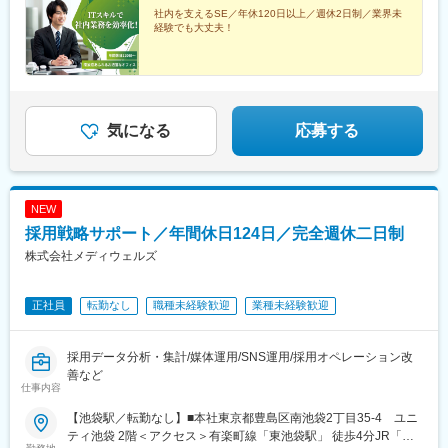
社内を支えるSE／年休120日以上／週休2日制／業界未
経験でも大丈夫！
気になる
応募する
NEW
採用戦略サポート／年間休日124日／完全週休二日制
株式会社メディウェルズ
正社員
転勤なし
職種未経験歓迎
業種未経験歓迎
採用データ分析・集計/媒体運用/SNS運用/採用オペレーション改
善など
仕事内容
【池袋駅／転勤なし】■本社東京都豊島区南池袋2丁目35-4 ユニ
ティ池袋 2階＜アクセス＞有楽町線「東池袋駅」 徒歩4分JR「池