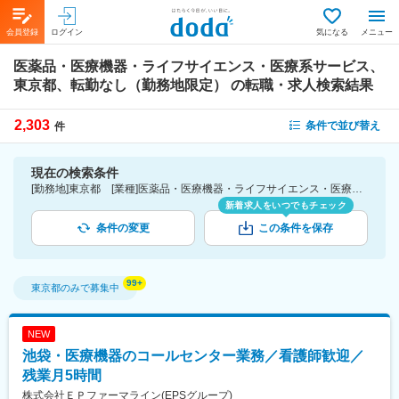
会員登録
ログイン
気になる
メニュー
医薬品・医療機器・ライフサイエンス・医療系サービス、
東京都、転勤なし（勤務地限定）
の転職・求人検索結果
2,303
条件で並び替え
件
現在の検索条件
[勤務地]東京都 [業種]医薬品・医療機器・ライフサイエンス・医療系サービス [こだわり条件ピックアップ]転勤なし（勤務地限定） [詳細条件](募集・採用情報)転勤なし（勤務地限定）
新着求人をいつでもチェック
条件の変更
この条件を保存
東京都
のみで募集中
NEW
池袋・医療機器のコールセンター業務／看護師歓迎／
残業月5時間
株式会社ＥＰファーマライン(EPSグループ)