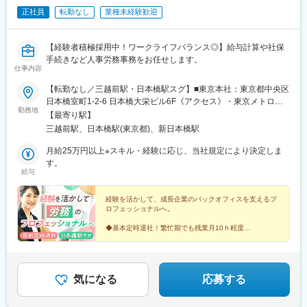
正社員
転勤なし
業種未経験歓迎
【経験者積極採用中！ワークライフバランス◎】給与計算や社保
手続きなど人事労務事務をお任せします。
仕事内容
【転勤なし／三越前駅・日本橋駅スグ】■東京本社：東京都中央区
日本橋室町1-2-6 日本橋大栄ビル6F《アクセス》・東京メトロ銀
勤務地
座線・半蔵門線「三越前駅」B5出口より徒歩1分・JR各線「東京
【最寄り駅】
駅」日本橋出口より徒歩9分
三越前駅、日本橋駅(東京都)、新日本橋駅
月給25万円以上※スキル・経験に応じ、当社規定により決定しま
す。
給与
経験を活かして、成長企業のバックオフィスを支えるプ
ロフェッショナルへ。
◆基本定時退社！繁忙期でも残業月10ｈ程度
◆30代～40代女性活躍＆産休・育休取得100％
◆有休取得率9割超！メリハリワークで休める
◆オフィスカジュアル・ネイル・髪色自由
気になる
応募する