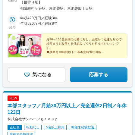
勤務地
袋駅」 徒歩10分※受動喫煙対策：あり
【最寄り駅】
都電雑司ケ谷駅、東池袋駅、東池袋四丁目駅
年収420万円／経験3年
年収520万円／経験8年
給与
月80～100名規模の応募に対し、正確かつ迅速な対応で
歩留まりを改善する仕組みづくりを担うポジションで
す。
◆残業月10時間以下・基本定時退社可能
◇土日祝休み
気になる
応募する
NEW
本部スタッフ／月給30万円以上／完全週休2日制／年休
123日
株式会社サンハーツｇｒｏｕｐ
正社員
転勤なし
5名以上採用
職種未経験歓迎
業種未経験歓迎