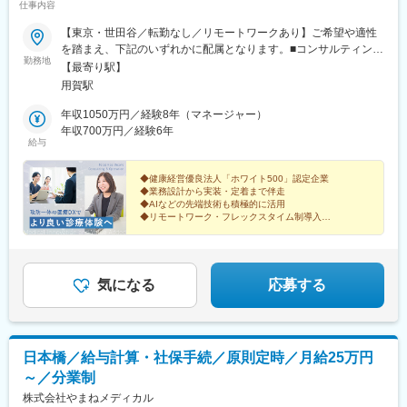
仕事内容
【東京・世田谷／転勤なし／リモートワークあり】ご希望や適性
を踏まえ、下記のいずれかに配属となります。■コンサルティング
勤務地
事業部 分室東京都世田谷区用賀2-41-18 アーバンサイドテラス
【最寄り駅】
1Fアクセス：東急田園都市線「用賀駅」徒歩2分◎柔軟な働き方
用賀駅
で効率UP！・クライアントへの直行・直帰OK・リモートワーク
OK（週1日程度）※配属先やプロジェクトの進捗状況により、出社
年収1050万円／経験8年（マネージャー）
中心となる場合もあります※入社当初はできる限り出社し、メンバ
年収700万円／経験6年
給与
ーとのコミュニケーションを取っていただく予定です。★受動喫
煙対策：敷地内禁煙
◆健康経営優良法人「ホワイト500」認定企業
◆業務設計から実装・定着まで伴走
◆AIなどの先端技術も積極的に活用
◆リモートワーク・フレックスタイム制導入
あなたの業務・システム設計力が、医療現場を変えてい
く手触り感を得られます。
気になる
応募する
日本橋／給与計算・社保手続／原則定時／月給25万円
～／分業制
株式会社やまねメディカル