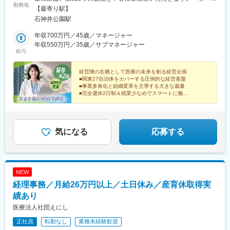
勤務地
クリニックえにし東京都練馬区石神井町7-1-2 伊藤マンション1
【最寄り駅】
階・ホームクリニックえにし 法人事務所 東京都練馬区石神井町
石神井公園駅
2-15-12 グリーンフォレスト1階＜アクセス＞西武池袋線「石神井
公園駅」より徒歩3分★転勤はありません。◎駅チカで毎日の通勤
年収700万円／45歳／マネージャー
がラクラクな好立地です！◎自転車通勤も可能です！（無料の駐
年収550万円／35歳／サブマネージャー
給与
輪場を完備しています。）周辺には飲食店や買い物ができるスポ
ットも多く、仕事帰りの用事にも便利な環境が整っています。
経営陣の右腕として医療の未来を創る経営企画
■関東27自治体をカバーする圧倒的な経営基盤
■事業多角化と組織変革を主導する大きな裁量
■完全週休2日制＆残業少なめでスマートに働く
■食事補助や自院の受診費免除など福利厚生◎
気になる
応募する
NEW
経理事務／月給26万円以上／土日休み／産育休取得実
績あり
医療法人社団えにし
正社員
転勤なし
業種未経験歓迎