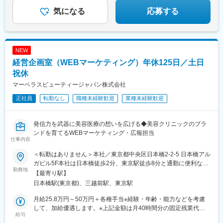
気になる
応募する
NEW
経営企画室（WEBマーケティング）年休125日／土日
祝休
マーベラスビューティージャパン株式会社
正社員
転勤なし
職種未経験歓迎
業種未経験歓迎
発信力を武器に美容医療の想いを広げる◆美容クリニックのブラ
ンドを育てるWEBマーケティング・広報担当
仕事内容
＜転勤はありません＞本社／東京都中央区日本橋2-2-5 日本橋アル
ガビル5F本社は日本橋徒歩2分、東京駅徒歩8分と通勤に便利な立
勤務地
地。クライアント訪問や外部セミナー参加もアクセス良好で、仕
【最寄り駅】
事の幅を広げやすい環境です。【アクセス】各線「日本橋駅」よ
日本橋駅(東京都)、三越前駅、東京駅
り徒歩2分各線「東京駅」より徒歩8分※当社がコンサルティング
を行っている美容クリニック（日本橋・虎ノ門など）勤務になる
月給25.8万円～50万円＋各種手当※経験・年齢・能力などを考慮
場合もあります。
して、加給優遇します。※上記金額は月40時間分の固定残業代
給与
（月6万1300円～11万9050円）を含んでいます。時間超過分は別