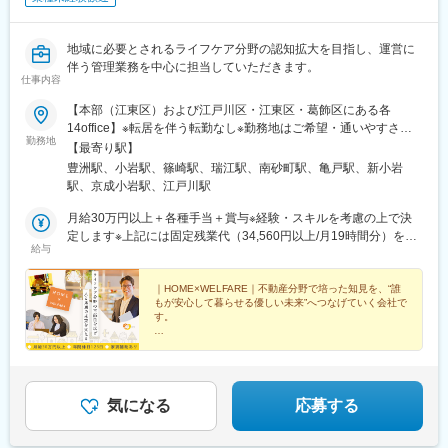
地域に必要とされるライフケア分野の認知拡大を目指し、運営に
伴う管理業務を中心に担当していただきます。
仕事内容
【本部（江東区）および江戸川区・江東区・葛飾区にある各
14office】※転居を伴う転勤なし※勤務地はご希望・通いやすさを
勤務地
考慮の上で決定します＼現在の目標は「2029年中に30拠点」／
【最寄り駅】
2026年7月に1６、17、18棟目となるofficeのOPENを控え、2026
豊洲駅、小岩駅、篠崎駅、瑞江駅、南砂町駅、亀戸駅、新小岩
年中に19、20棟目、2027年中に21、22、23棟目、そして2029年
駅、京成小岩駅、江戸川駅
度中には30officeの運営を現在の目標としています。今後も組織を
強化しながら規模拡大を目指していく予定です。■本部/東京都江
月給30万円以上＋各種手当＋賞与※経験・スキルを考慮の上で決
東区枝川1-15-9＜アクセス＞・東京メトロ有楽町線「豊洲駅」よ
定します※上記には固定残業代（34,560円以上/月19時間分）を含
給与
り徒歩12分■各office【江戸川区】・江戸川/篠崎町/上篠崎/鹿骨/上
みます※固定残業代を超過した残業代は全額追加で支給いたします
篠崎/北小岩/西小岩/南小岩/西小岩＼江戸川区エリアの魅力／都心
＼資格取得＆キャリアアップサポートあり／ライフケアのお仕事
でありながら川・海・公園など自然を感じられるエリアです。
は、AIでは替えがきかないことから今非常に注目されている分野
｜HOME×WELFARE｜不動産分野で培った知見を、“誰
もが安心して暮らせる優しい未来”へつなげていく会社で
【江東区】・東砂/亀戸＼江東区エリアの魅力／下町情緒と湾岸エ
です。希望に応じて「サービス管理責任者」「相談支援専門員研
す。
リアの開放感が共存するエリアです。【葛飾区】・新小岩＼葛飾
修」「移動支援従事者」「ケアマネージャー」などの資格取得支
区エリアの魅力／柴又や亀有など親しみやすい街並みが広がり、
援も行っており、より安定性を担保しながら将来に向けてキャリ
＊不動産×生活サポートで社会課題解決に貢献
＊ニーズが高い分野でキャリアを描ける
落ち着いた雰囲気のエリアです。
アの幅を広げていくことが可能です。
＊月給30万円以上・年休123日・家賃補助あり 他
気になる
応募する