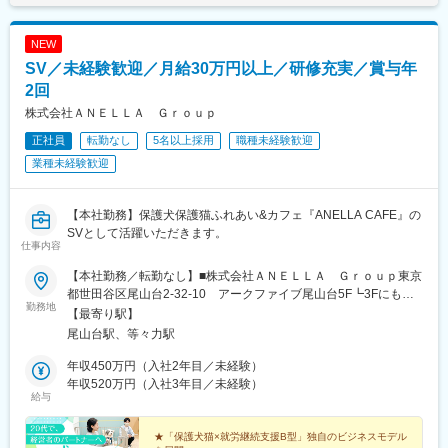
NEW
SV／未経験歓迎／月給30万円以上／研修充実／賞与年
2回
株式会社ＡＮＥＬＬＡ Ｇｒｏｕｐ
正社員
転勤なし
5名以上採用
職種未経験歓迎
業種未経験歓迎
【本社勤務】保護犬保護猫ふれあい&カフェ『ANELLA CAFE』の
SVとして活躍いただきます。
仕事内容
【本社勤務／転勤なし】■株式会社ＡＮＥＬＬＡ Ｇｒｏｕｐ東京
都世田谷区尾山台2-32-10 アークファイブ尾山台5F┗3Fにもオ
勤務地
フィスがあります※受動喫煙対策：原則屋内禁煙
【最寄り駅】
尾山台駅、等々力駅
年収450万円（入社2年目／未経験）
年収520万円（入社3年目／未経験）
給与
★「保護犬猫×就労継続支援B型」独自のビジネスモデル