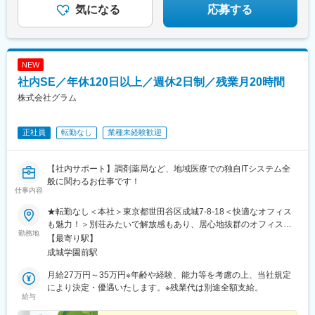
気になる
応募する
NEW
社内SE／年休120日以上／週休2日制／残業月20時間
株式会社グラム
正社員
転勤なし
業種未経験歓迎
【社内サポート】調剤薬局など、地域医療での独自ITシステム全
般に関わるお仕事です！
仕事内容
★転勤なし＜本社＞東京都世田谷区成城7-8-18＜快適なオフィス
も魅力！＞別荘みたいで解放感もあり、居心地抜群のオフィスで
勤務地
す！※屋内全面禁煙
【最寄り駅】
成城学園前駅
月給27万円～35万円※年齢や経験、能力等を考慮の上、当社規定
により決定・優遇いたします。※残業代は別途全額支給。
給与