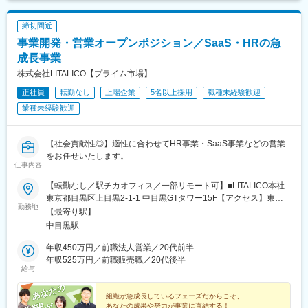
締切間近
事業開発・営業オープンポジション／SaaS・HRの急
成長事業
株式会社LITALICO【プライム市場】
正社員
転勤なし
上場企業
5名以上採用
職種未経験歓迎
業種未経験歓迎
【社会貢献性◎】適性に合わせてHR事業・SaaS事業などの営業
をお任せいたします。
仕事内容
【転勤なし／駅チカオフィス／一部リモート可】■LITALICO本社
東京都目黒区上目黒2-1-1 中目黒GTタワー15F【アクセス】東急
勤務地
東横線・東京メトロ日比谷線「中目黒駅」より徒歩1分※受動喫煙
【最寄り駅】
対策：屋内全面禁煙＼ 在宅勤務の併用も可★
中目黒駅
／………………………………在宅勤務の併用が可能です（フルリ
モートは不可）。研修期間中は本社へ出社いただきますが、独り
年収450万円／前職法人営業／20代前半
立ち後は週1日程度の出社を目安に、個人に合わせた柔軟な働き方
年収525万円／前職販売職／20代後半
給与
もできます。※リモートワークは自宅または実家などでの勤務を想
定しており、カフェ等の公共スペースは対象外です。
組織が急成長しているフェーズだからこそ、
あなたの成果や努力が事業に直結する！