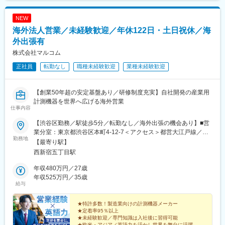
NEW
海外法人営業／未経験歓迎／年休122日・土日祝休／海
外出張有
株式会社マルコム
正社員
転勤なし
職種未経験歓迎
業種未経験歓迎
【創業50年超の安定基盤あり／研修制度充実】自社開発の産業用
計測機器を世界へ広げる海外営業
仕事内容
【渋谷区勤務／駅徒歩5分／転勤なし／海外出張の機会あり】■営
業分室：東京都渋谷区本町4-12-7＜アクセス＞都営大江戸線／西
勤務地
新宿五丁目駅より徒歩5分京王電鉄京王線／初台駅より徒歩14分※
【最寄り駅】
受動喫煙対策：屋内全面禁煙＝＝海外出張のチャンスも＝＝中
西新宿五丁目駅
国・韓国、タイ・ベトナム、ヨーロッパ、アメリカなど、世界各
地への出張機会があります。各地の代理店やお客さま先を訪問す
年収480万円／27歳
るため、グローバルな環境で経験を積めます。
年収525万円／35歳
給与
★特許多数！製造業向けの計測機器メーカー
★定着率95％以上
★未経験歓迎／専門知識は入社後に習得可能
★欧米・アジア／英語力を活かし世界を舞台に活躍