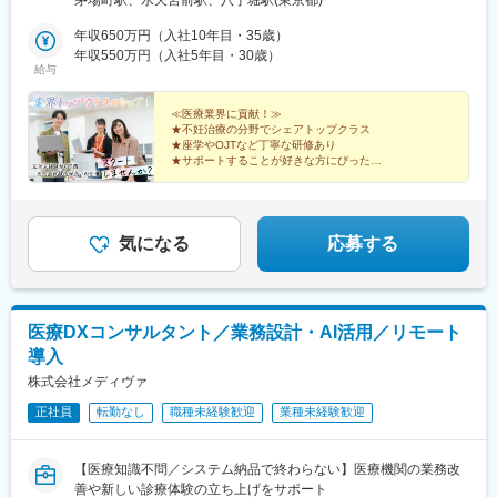
茅場町駅、水天宮前駅、八丁堀駅(東京都)
10分
年収650万円（入社10年目・35歳）
年収550万円（入社5年目・30歳）
給与
≪医療業界に貢献！≫
★不妊治療の分野でシェアトップクラス
★座学やOJTなど丁寧な研修あり
★サポートすることが好きな方にぴったり
★男女ともに活躍中の明るい職場
★年休123日、完全週休2日制
★お菓子食べ放題・フリードリンクあり
気になる
応募する
医療DXコンサルタント／業務設計・AI活用／リモート
導入
株式会社メディヴァ
正社員
転勤なし
職種未経験歓迎
業種未経験歓迎
【医療知識不問／システム納品で終わらない】医療機関の業務改
善や新しい診療体験の立ち上げをサポート