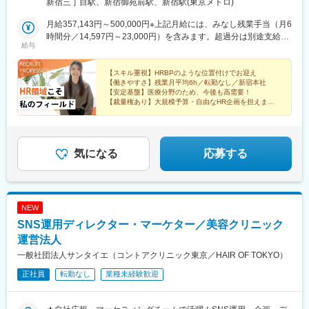
新宿三丁目駅、新宿御苑前駅、新宿駅(東京メトロ)
月給357,143円～500,000円※上記月給には、みなし残業手当（月6
時間分／14,597円～23,000円）を含みます。超過分は別途支給し
給与
ます。
【スキル重視】HRBPのような位置付けでお迎え
【働きやすさ】残業月平均6h／転勤なし／新宿本社
【安定基盤】医療分野のため、今後も高需要！
【裁量権あり】大規模予算・自由なHR企画を担えます
HR経験者ならわかる、本領発揮できる環境であること
を。
気になる
応募する
NEW
SNS運用ディレクター・マーケター／美容クリニック
運営法人
一般社団法人サンタイエ（コントアクリニック東京／HAIR OF TOKYO）
正社員
転勤なし
業種未経験歓迎