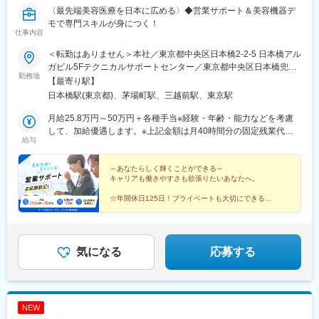
〈最先端美容医療を日本に広める〉◆営業サポート＆美容機器デ
モで専門スキルが身につく！
仕事内容
＜転勤はありません＞本社／東京都中央区日本橋2-2-5 日本橋アル
ガビル5Fテクニカルサポートセンター／東京都中央区日本橋兜町
勤務地
11-3 大原会館1F※月に数回程度、国内出張あり【アクセス】本
【最寄り駅】
社／各線「日本橋駅」より徒歩2分、各線「東京駅」より徒歩8分
日本橋駅(東京都)、茅場町駅、三越前駅、東京駅
テクニカルサポートセンター／東京メトロ「茅場町駅」徒歩2分、
各線「日本橋駅」より徒歩3分、各線「東京駅」より徒歩13分
月給25.8万円～50万円＋各種手当※経験・年齢・能力などを考慮
して、加給優遇します。※上記金額は月40時間分の固定残業代
給与
（月6万1300円～11万9050円）を含んでいます。時間超過分は別
途支給します。
～あなたらしく輝くことができる～
キャリアも働きやすさも欲張りたいあなたへ。
☆年間休日125日！プライベートも大切にできる
☆働きやすさ◎産休・育休の取得実績あり
☆幅広い業務をお任せ！あなたが成長できる場所です
気になる
応募する
NEW