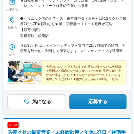
★自社広報・マーケティングチームで活躍！SNS運用・企画・デ
ィレクション・マーケ施策の立案から運用
仕事内容
◆クリニック内のオフィス／東京都中央区銀座7-13-12サクセス銀
座7ビル7F★転勤なし★週１回程度のリモート勤務が可能
勤務地
【最寄り駅】
東銀座駅、銀座駅
月給35万円以上＋インセンティブ＋賞与年2回※前職での給与、実
績等を総合的に判断して優遇します。※インセンティブは試用期間
給与
あけから発生します。※賞与は2年目以降から発生します。※試用
期間中も給与は同じです。
★言われたことをするだけの仕事はつまらない…★SNS
や動画など幅広いツールを使って一つの世界観を創り上
げる仕事をしたい！★そんな方は当社でやりたいことを
実現してください！★協力し合う温かい仲間と「最高峰
の広報・マーケティングチーム」をつくりませんか？
気になる
応募する
NEW
医療器具の提案営業／未経験歓迎／年休127日／住宅手