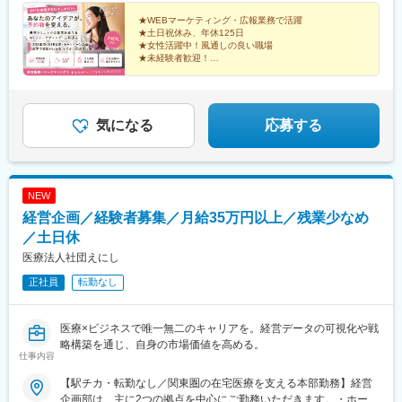
途支給します。
★WEBマーケティング・広報業務で活躍
★土日祝休み、年休125日
★女性活躍中！風通しの良い職場
★未経験者歓迎！
★海外の医療機器メーカーとのやり取りで英語力も活か
せる
気になる
応募する
NEW
経営企画／経験者募集／月給35万円以上／残業少なめ
／土日休
医療法人社団えにし
正社員
転勤なし
医療×ビジネスで唯一無二のキャリアを。経営データの可視化や戦
略構築を通じ、自身の市場価値を高める。
仕事内容
【駅チカ・転勤なし／関東圏の在宅医療を支える本部勤務】経営
企画部は、主に2つの拠点を中心にご勤務いただきます。・ホーム