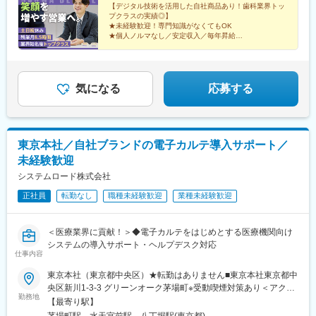
【デジタル技術を活用した自社商品あり！歯科業界トッ
プクラスの実績◎】
★未経験歓迎！専門知識がなくてもOK
★個人ノルマなし／安定収入／毎年昇給
★年間休日120日／完全週休2日制（土日祝休み）
★残業月平均8.5時間
★育休復帰率100％
気になる
応募する
東京本社／自社ブランドの電子カルテ導入サポート／
未経験歓迎
システムロード株式会社
正社員
転勤なし
職種未経験歓迎
業種未経験歓迎
＜医療業界に貢献！＞◆電子カルテをはじめとする医療機関向け
システムの導入サポート・ヘルプデスク対応
仕事内容
東京本社（東京都中央区）★転勤はありません■東京本社東京都中
央区新川1-3-3 グリーンオーク茅場町※受動喫煙対策あり＜アクセ
勤務地
ス＞・東京メトロ各線「茅場町駅」より徒歩3分・各線「八丁堀
【最寄り駅】
駅」より徒歩9分・東京メトロ半蔵門線「水天宮前駅」より徒歩