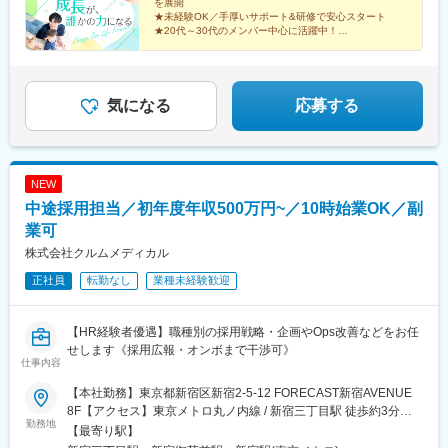
を展開
★未経験OK／手厚いサポート&研修で安心スタート
★20代～30代のメンバー中心に活躍中！
★月給30万円スタート&インセンティブあり
★完全週休2日制
気になる
応募する
NEW
中途採用担当／初年度年収500万円~／10時始業OK／副
業可
株式会社クルムメディカル
正社員
転勤なし
業種未経験歓迎
【HR経験者優遇】職種別の採用戦略・企画やOps改善などをお任
せします《採用広報・オンボまで干渉可》
仕事内容
【本社勤務】東京都新宿区新宿2-5-12 FORECAST新宿AVENUE
8F【アクセス】東京メトロ丸ノ内線 / 新宿三丁目駅 徒歩約3分東
勤務地
京メトロ副都心線 / 新宿三丁目駅 徒歩約3分都営新宿線 / 新宿三丁
【最寄り駅】
目駅 徒歩約3分JR山手線 / 新宿駅 徒歩約7分