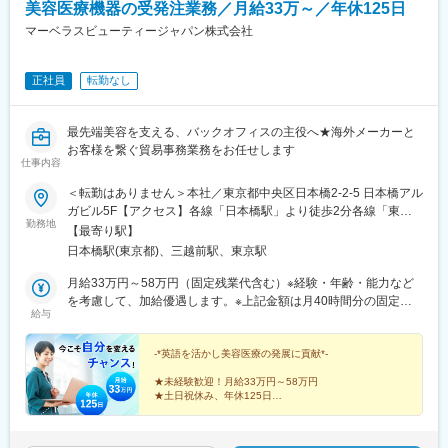
美容医療機器の受発注業務／月給33万～／年休125日
マーベラスビューティージャパン株式会社
正社員
転勤なし
最先端美容を支える、バックオフィスの主役へ★海外メーカーと
お客様を繋ぐ貿易事務業務をお任せします
仕事内容
＜転勤はありません＞本社／東京都中央区日本橋2-2-5 日本橋アル
ガビル5F【アクセス】各線「日本橋駅」より徒歩2分各線「東京
勤務地
駅」より徒歩8分
【最寄り駅】
日本橋駅(東京都)、三越前駅、東京駅
月給33万円～58万円（固定残業代含む）※経験・年齢・能力など
を考慮して、加給優遇します。※上記金額は月40時間分の固定残
給与
業代（月7万9433円～13万8933円）を含んでいます。時間超過分
は別途支給します。
-*英語を活かし美容医療の発展に貢献*-
★未経験歓迎！月給33万円～58万円
★土日祝休み、年休125日
★女性活躍中！風通しの良い職場