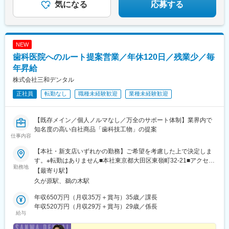
当が支給対象外となります。※試用期間中の通勤手当に関しては、
気になる
応募する
月ごとの実費精算となります。
NEW
歯科医院へのルート提案営業／年休120日／残業少／毎
年昇給
株式会社三和デンタル
正社員
転勤なし
職種未経験歓迎
業種未経験歓迎
【既存メイン／個人ノルマなし／万全のサポート体制】業界内で
知名度の高い自社商品「歯科技工物」の提案
仕事内容
【本社・新支店いずれかの勤務】ご希望を考慮した上で決定しま
す。※転勤はありません■本社東京都大田区東嶺町32-21■アクセス
勤務地
東急電鉄池上線 久が原駅徒歩5分★新支店開業予定★立川・多摩
【最寄り駅】
エリア、横浜市エリアの支店予定※営業先への直行直帰もOK※U・I
久が原駅、鵜の木駅
ターン歓迎※受動喫煙対策：オフィス内禁煙※転勤無し
年収650万円（月収35万＋賞与）35歳／課長
年収520万円（月収29万＋賞与）29歳／係長
給与