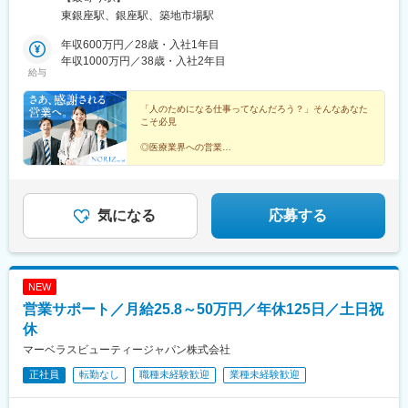
東銀座駅、銀座駅、築地市場駅
年収600万円／28歳・入社1年目
年収1000万円／38歳・入社2年目
給与
「人のためになる仕事ってなんだろう？」そんなあなた
こそ必見
◎医療業界への営業
◎運営に貢献し感謝される仕事
◎売上に応じてインセンティブあり
◎土日祝休み／年休120日以上
◎綺麗なオフィスでの勤務
気になる
応募する
NEW
営業サポート／月給25.8～50万円／年休125日／土日祝
休
マーベラスビューティージャパン株式会社
正社員
転勤なし
職種未経験歓迎
業種未経験歓迎