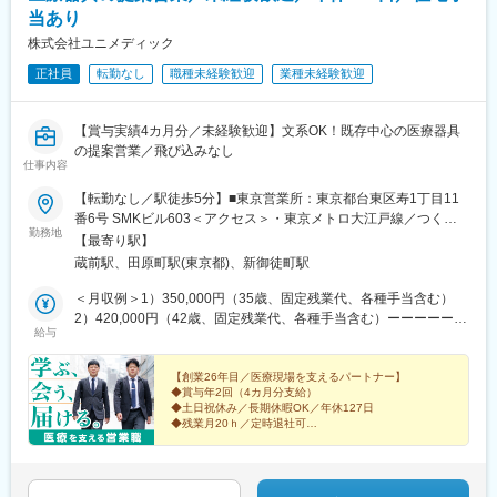
当あり
株式会社ユニメディック
正社員
転勤なし
職種未経験歓迎
業種未経験歓迎
【賞与実績4カ月分／未経験歓迎】文系OK！既存中心の医療器具
の提案営業／飛び込みなし
仕事内容
【転勤なし／駅徒歩5分】■東京営業所：東京都台東区寿1丁目11
番6号 SMKビル603＜アクセス＞・東京メトロ大江戸線／つくば
勤務地
エクスプレス「新御徒町」より徒歩5分・東京メトロ銀座線「田原
【最寄り駅】
町」より徒歩5分※受動喫煙対策：あり※東京営業所は、主に関
蔵前駅、田原町駅(東京都)、新御徒町駅
東・北信越地方と東北・北海道を担当◎毎月5日程度の出張があり
ます。営業所から遠方まで直接クルマで行くことは基本的にあり
＜月収例＞1）350,000円（35歳、固定残業代、各種手当含む）
ません。飛行機・新幹線や公共交通機関路利用し、最寄駅からレ
2）420,000円（42歳、固定残業代、各種手当含む）ーーーーーー
給与
ンタカーで訪問することがほとんどです。毎日クルマを長時間運
ーー【給与】月給261,600円以上（固定残業代含む）＋各種手当※
転することはなく、体力的にキツイなんてことはありません。
固定残業代は、時間外労働の有無に関わらず45時間分を、月
69,100円以上支給します。※上記を超える時間外労働分は追加で
【創業26年目／医療現場を支えるパートナー】
◆賞与年2回（4カ月分支給）
支給します。※経験・能力を優遇のうえ、当社規定により優遇しま
◆土日祝休み／長期休暇OK／年休127日
す。【各種手当】・役職手当 ※役職により9階級・家族手当：配
◆残業月20ｈ／定時退社可
偶者22,000円／月、子女1人につき：11,000円／月 ※第2子まで
◆未経験歓迎／文系・第二新卒も活躍中
◆家族・住宅手当あり
とする・住宅手当：50,000～70,000円／月（弊社規定による）・
◆早期に現場で経験を積める育成体制
通勤手当：公共交通機関の3カ月定期相当額※試用期間中は各種手