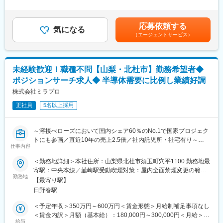
業務をお任せ致します。主として真空装置向け部品（主に成形ベ
アの価値を最大化することを重視し、プロジェクト単価連動型の
＞・賞与:年2回 約3か月 ※前年度実績・評価制度:年功序列制を廃
ローズ、溶接ベローズ）に関わる業務をお任せする予定です。
給与制度・教育投資強化を軸に、エンジニアの成長を重視する環
止し、能力給制度を導入しています。個人の実績及び成果がきち
境を整えています。
んと評価に反映されます。賃金はあくまでも目安の金額であり、
応募依頼する
■業務詳細：
気になる
選考を通じて上下する可能性があります。月給(月額)は固定手当を
（エージェントサービス）
＜図面の編集・修正＞既存の設計図の修正や、必要に応じて調整
■本ポジションの魅力
含めた表記です。
＜バラシ業務＞複雑な設計図を部品ごとに分け、どのようにつく
・全国3,000件以上×上流工程比率3割でキャリアの選択肢が豊富
られているか整理
・プロジェクト単価に応じた給与還元制度により収入アップが可
＜手書き図面のトレース＞
能
未経験歓迎！職種不問【山梨・北杜市】勤務希望者◆
手書きの図面をCADソフトでデジタル化し作り直し
・約20種類の研修＋eラーニング無料提供でスキルアップ支援充
ポジションサーチ求人◆ 半導体需要に比例し業績好調
実
■働く環境：
株式会社ミラプロ
・稼働率98％／平均残業8.5h／年休127日で働きやすさ抜群
・本社のある山梨県北杜市は保育園の待機児童0、第二子以降は保
・リモートワーク率50％／会社都合転勤2.28％と安定した就業環
正社員
5名以上採用
育園無料、高校3年までは医療費無料と子育てしやすい環境が整っ
境
ています。
・エンジニアファーストな体制で長期的なキャリア形成が可能
・本社近くには単身寮1DK29.1平方メートル（家賃1.5～2万
～溶接べローズにおいて国内シェア60％のNo.1で国家プロジェク
円）、家族寮／2LDK 75平方メートル（家賃3～4万円）があり
変更の範囲：会社の定める業務
トにも参画／直近10年の売上2.5倍／社内託児所・社宅有り～
ます。
仕事内容
■業務概要：
＜勤務地詳細＞本社住所：山梨県北杜市須玉町穴平1100 勤務地最
■同社について：
半導体製造で欠かすことができない真空技術・溶接ベローズ分野
寄駅：中央本線／韮崎駅受動喫煙対策：屋内全面禁煙変更の範
【事業】同社は1984年に元教師の津金会長が設立し9名で電子部
において国内トップシェアを誇る同社にて、管理部門、営業部
勤務地
囲：会社の定める事業所
品の組立下請けとしてスタート、直近約10年で売上高2.5倍と急成
【最寄り駅】
門、技術部門、職種問わず、あなたのスキル、ご希望により最適
長中の機能部品メーカーです。真空をコア技術とし、真空事業・
日野春駅
なポジションを提案いたします。
ユニット事業・医療機器事業・次世代事業開発の4事業と事業のす
＜予定年収＞350万円～600万円＜賃金形態＞月給制補足事項なし
そ野が広いことも特徴です。主力事業である真空事業では、半導
■職種例：
＜賃金内訳＞月額（基本給）：180,000円～300,000円＜月給＞
体製造装置に使われる「溶接ベローズ」で世界トップクラスのシ
＜管理部門＞人事／総務／経理／法務
給与