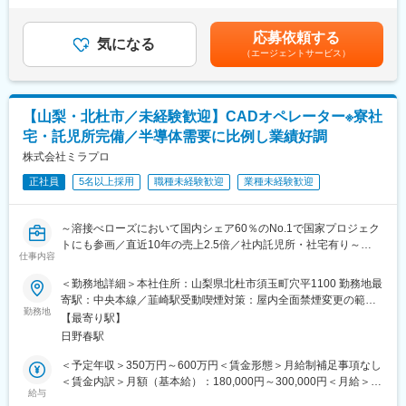
アの価値を最大化することを重視し、プロジェクト単価連動型の
の上決定します。■昇給：年1回（2月）■賞与：年2回（7月、12
■業務内容
給与制度・教育投資強化を軸に、エンジニアの成長を重視する環
月）■決算賞与：年1回（業績による）※賞与2.8ヶ月分（2024年実
大手企業を中心としたクライアント先にて、アプリエンジニアと
境を整えています。
応募依頼する
気になる
績）賃金はあくまでも目安の金額であり、選考を通じて上下する
して要件定義から開発、運用などを担当いただきます。
（エージェントサービス）
可能性があります。月給(月額)は固定手当を含めた表記です。
<具体的な業務>
■本ポジションの魅力
・アプリケーション開発(業務系／Web系／組込み系など)
・全国3,000件以上×上流工程比率3割でキャリアの選択肢が豊富
・システム運用・保守、テクニカルサポート
・プロジェクト単価に応じた給与還元制度により収入アップが可
【山梨・北杜市／未経験歓迎】CADオペレーター※寮社
・上流工程(要件定義／基本設計)への参画(全体の約3割)
能
・顧客折衝やプロジェクト推進
・約20種類の研修＋eラーニング無料提供でスキルアップ支援充
宅・託児所完備／半導体需要に比例し業績好調
<プロジェクト例>
実
株式会社ミラプロ
・大手自動車メーカー向け自動運転／コネクティッド開発
・稼働率98％／平均残業8.5h／年休127日で働きやすさ抜群
・メガバンク向け大規模システム構築
正社員
5名以上採用
職種未経験歓迎
業種未経験歓迎
・リモートワーク率50％／会社都合転勤2.28％と安定した就業環
・大学向けシステム開発
境
・医療向けパッケージソフト開発
・エンジニアファーストな体制で長期的なキャリア形成が可能
～溶接べローズにおいて国内シェア60％のNo.1で国家プロジェク
・倉庫管理システム開発
トにも参画／直近10年の売上2.5倍／社内託児所・社宅有り～
・官公庁向けサーバ仮想化設計・構築
変更の範囲：会社の定める業務
仕事内容
<入社後の流れ>
■採用背景：現在、様々な業界に事業を展開している関係で引き合
ご経験・スキルに応じたプロジェクトへアサインします。経験が
＜勤務地詳細＞本社住所：山梨県北杜市須玉町穴平1100 勤務地最
いが多く、また海外事業も好調なことから、より設計部隊を強化
浅い方は研修やサポート業務からスタート、経験者の方は早期に
寄駅：中央本線／韮崎駅受動喫煙対策：屋内全面禁煙変更の範
したいと考えています。そのためのCADオペレーターを募集しま
設計・構築など上流に参画可能です。
勤務地
囲：会社の定める事業所
【最寄り駅】
す。
日野春駅
■同社について
■業務概要：
東証プライム上場ワールドHDグループの中核企業として、IT技術
＜予定年収＞350万円～600万円＜賃金形態＞月給制補足事項なし
半導体製造で欠かすことができない真空技術・溶接ベローズ分野
支援サービスを展開しています。全国3,000件以上の案件を保有
＜賃金内訳＞月額（基本給）：180,000円～300,000円＜月給＞
において国内トップシェアを誇る同社にて、CADオペレーターの
し、開発・インフラ・運用と幅広い対応をしています。エンジニ
給与
180,000円～300,000円＜昇給有無＞有＜残業手当＞有＜給与補足