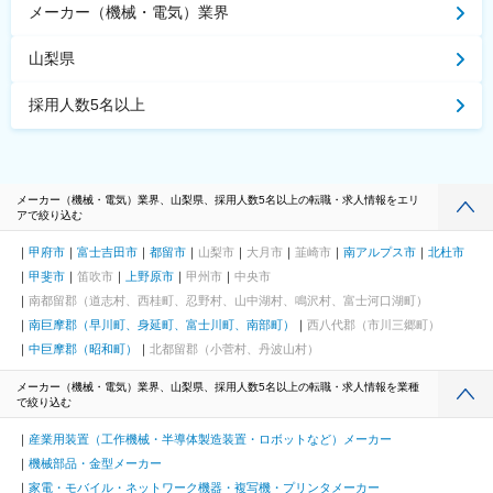
メーカー（機械・電気）業界
山梨県
採用人数5名以上
メーカー（機械・電気）業界、山梨県、採用人数5名以上の転職・求人情報をエリ
アで絞り込む
甲府市
富士吉田市
都留市
山梨市
大月市
韮崎市
南アルプス市
北杜市
甲斐市
笛吹市
上野原市
甲州市
中央市
南都留郡（道志村、西桂町、忍野村、山中湖村、鳴沢村、富士河口湖町）
南巨摩郡（早川町、身延町、富士川町、南部町）
西八代郡（市川三郷町）
中巨摩郡（昭和町）
北都留郡（小菅村、丹波山村）
メーカー（機械・電気）業界、山梨県、採用人数5名以上の転職・求人情報を業種
で絞り込む
産業用装置（工作機械・半導体製造装置・ロボットなど）メーカー
機械部品・金型メーカー
家電・モバイル・ネットワーク機器・複写機・プリンタメーカー