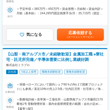
■業務内容：
勤務地
品の組立下請けとしてスタート、直近約10年で売上高2.5倍と急成
全国に展開するガリバー店舗で、車の提案営業（買取や販売な
長中の機能部品メーカーです。真空をコア技術とし、真空事業・
＜予定年収＞385万円～450万円＜賃金形態＞月給制＜賃金内訳＞
ど）をお任せします。お客様それぞれの生活背景、使用用途、未
ユニット事業・医療機器事業・次世代事業開発の4事業と事業のす
月額（基本給）：244,285円固定残業手当/月：35,715円（固定残
来設計、価値観に耳を傾け、最適な車との出会いをサポートする
そ野が広いことも特徴です。主力事業である真空事業では、半導
給与
業時間20時間0分/月）超過した時間外労働の残業手当は追加支給
お仕事です。
体製造装置に使われる「溶接ベローズ」で世界トップクラスのシ
＜月給＞280,000円（一律手当を含む）＜昇給有無＞有＜残業手
ェアを誇ります。その他3事業は真空技術から発展しています。創
当＞有＜給与補足＞■賞与実績：28万円×1.5カ月分■1年目社員の
■業務詳細：
業当初から売上も右肩上がりで推移しており、創業50周年にあた
年収例：年収499万円：月給28万円＋インセンティブ＋賞与＋子
◇お客様への提案商談（自動車の販売、買取、その他サービスの
応募依頼する
る2034年度には1000億円の売上げを目指します。
気になる
供手当年収427万円：月給28万円＋インセンティブ＋賞与＋子供
提案）
（エージェントサービス）
【就業環境】働き方改革を進めており、残業は分単位で管理／本
手当賃金はあくまでも目安の金額であり、選考を通じて上下する
◇自動車の査定業務
社近くには社内託児所の設置／本社近辺には単身・世帯用に新築
可能性があります。月給(月額)は固定手当を含めた表記です。
◇来店集客活動（ウェブサイトへの情報登録、店舗ブログの更新
の社宅もあり、社員の働きやすい環境を整えています。
など）
【社風】会社の沿革と同様に、社員の挑戦を後押しし、たとえ失
【山梨・南アルプス市／未経験歓迎】金属加工職 ※寮社
◇展示車両の配置設計
敗しても挑戦したこと自体を称える社風です。その裏付けとして
◇その他店舗運営業務など
宅・託児所完備／半導体需要に比例し業績好調
未経験の方も積極採用しています。
※福利厚生や社員のモチベーション向上に繋がる仕組みが豊富な環
株式会社ミラプロ
境です。
変更の範囲：会社の定める業務
正社員
5名以上採用
職種未経験歓迎
業種未経験歓迎
《家族時間が大充実》
1日6時間勤務。土日休みも可能！学校行事や習いごと、家族旅行
～溶接べローズにおいて国内シェア60％のNo.1で国家プロジェク
などのイベントにもすべて参加OK！有給休暇も計画的にとれま
トにも参画／直近10年の売上2.5倍／社内託児所・社宅有り／海外
す。
仕事内容
にも進出する成長企業～
《フルタイム並の高収入》
＜勤務地詳細＞若草第一工場住所：山梨県南アルプス市藤田2170
■業務概要：
初年度の想定年収は385万円～！成果に応じてインセンティブを
番地1号 受動喫煙対策：屋内全面禁煙変更の範囲：会社の定める
半導体製造で欠かすことができない真空技術・溶接ベローズ分野
支給、管理職へのキャリアアップも可能なため、年収もグングン
勤務地
事業所（リモートワーク含む）
【最寄り駅】