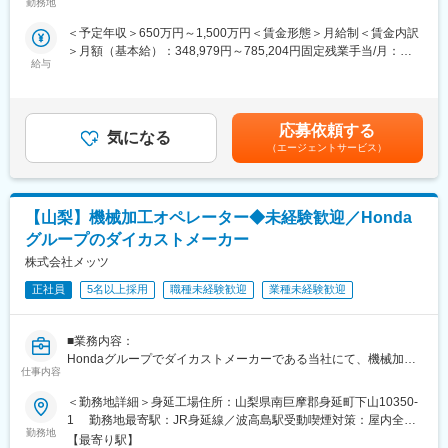
全国に約460店舗展開するガリバー店舗にて、運営管理業務を行
勤務地
っていただきます。
■魅力ポイント：
＜予定年収＞650万円～1,500万円＜賃金形態＞月給制＜賃金内訳
店舗の売り上げ、在庫、顧客、スタッフの管理を主に、地域に根
（1）スピード昇給・昇格が可能：
＞月額（基本給）：348,979円～785,204円固定残業手当/月：
付いた”まちのクルマ屋”を創造していただき、ひとりでも多くのお
定性・定量の両面で評価基準を明確化。
給与
51,021円～114,796円（固定残業時間20時間0分/月）超過した時
客様に愛される店舗づくりをしていただきます。
【年収モデル例】
間外労働の残業手当は追加支給＜月給＞400,000円～900,000円
・26歳／店舗スタッフ／年収560万円／月給30万円＋インセン
（一律手当を含む）＜昇給有無＞有＜残業手当＞有＜給与補足＞※
■業務内容：
・34歳／ストアマネージャー／年収945万円／月給60万円＋イン
固定みなし残業代は残業がない場合も支給。※一定期間経過より能
経営面での志向をお持ちいただき、チームビルドやピープルマネ
セン
応募依頼する
気になる
力評価が反映され変動。※初年度一時金50万確約※インセンティブ
ジメントでチームの輪を軸に最適で快適な店舗を自ら創っていた
・38歳／エリアマネージャー／年収1042万円／月給61.5万円＋イ
（エージェントサービス）
の支給タイミングは年3回（2月・6月・10月）■賞与：年2回（6月
だくお仕事です！
ンセン
／12月）※2023年実績平均3ヶ分／初年度は在籍係数がかかる。賃
これまでのマネジメント経験、営業実績経験を活かし、管理職
金はあくまでも目安の金額であり、選考を通じて上下する可能性
（店長）として、店舗の売り上げ管理、スタッフのマネジメント
（2）働き方改善に取り組んでおり、制度や実績が豊富です：
があります。月給(月額)は固定手当を含めた表記です。
【山梨】機械加工オペレーター◆未経験歓迎／Honda
業務を中心に幅広く行っていただきます。
・家賃補助、社宅制度、子供手当など充実の福利厚生
※入社後半年～1年の間に店長としてお任せする店舗を選定し実際
・健康経営優良法人への認定実績あり
グループのダイカストメーカー
に店長業務についていただきます
・PCログで残業時間管理（平均残業時間15.24h/月）
株式会社メッツ
・育休サポートチャレンジや禁煙応援など、ホワイト500認定に
■業務詳細：
正社員
5名以上採用
職種未経験歓迎
業種未経験歓迎
向けた取り組みを進めています
・店舗の事業計画立案と計画遂行（改善施策含む）
・売り上げ管理、顧客管理、販管費管理
■多様なキャリアパス：
■業務内容：
・来店集客活動（Webサイトへの情報登録、店舗ブログの更新な
年齢・入社歴関係なく全社員に挑戦の機会が与えられます。セー
Hondaグループでダイカストメーカーである当社にて、機械加工
ど）
ルスリーダーで営業フロントを極めるのもよし、店舗経営者を目
仕事内容
オペレーターを募集します。
・パートナーマネジメント（外部取り引き企業様）
指せる「ストアプロ制度」、本部へのキャリアチェンジなどの選
・人材マネジメント、教育育成
択肢も豊富。
＜勤務地詳細＞身延工場住所：山梨県南巨摩郡身延町下山10350-
■業務詳細：
・お客様との提案商談（自動車の販売、買取、その他サービスの
1 勤務地最寄駅：JR身延線／波高島駅受動喫煙対策：屋内全面
アルミダイカスト部品を定められた作業標準に基づきコンベアや
ご提案）
勤務地
■当社について：
禁煙変更の範囲：会社の定める事業所
【最寄り駅】