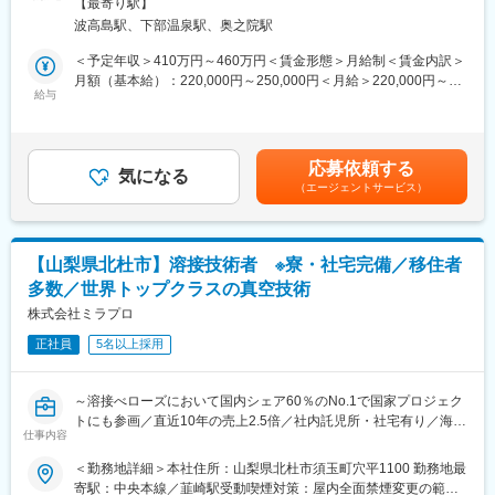
禁煙変更の範囲：会社の定める事業所
ラインを管理する業務や生産設備の保全業務など幅広い業務へ従
【最寄り駅】
に基づき鋳バリ落としや外観検査を行った上で所定の容器へ入れ
事する事が出来ます。
波高島駅、下部温泉駅、奥之院駅
る作業です（鋳造機や製品によりますが30～60秒サイクルで1つ
・新たな業務へ従事する際に必要となる資格取得や講習を受講す
の製品を扱います）。
＜予定年収＞410万円～460万円＜賃金形態＞月給制＜賃金内訳＞
る事が出来、ご自身のスキル拡大が見込めます。
月額（基本給）：220,000円～250,000円＜月給＞220,000円～
■代表的な一日の流れ：
給与
250,000円＜昇給有無＞有＜残業手当＞有＜給与補足＞※年収額：
■職場環境：
・出社後朝礼を行い連絡事項など確認します。
基本給＋平均賞与額＋残業手当（住宅手当除く）※交替勤務なども
・生産ラインは24時間稼働となっているため3交替での勤務とな
・決められた生産ラインへ向かい作業を行います。
あれば、深夜手当なども該当するので上記プラスαあり※年齢・経
り週単位で勤務時間が変わります。
・10分休憩が2回、40分の食事休憩をとり、8時間作業をします。
験・能力を考慮して決定します。■賞与：年2回（6・12月） 前
・生産現場ですので季節ごとの寒暖差があります。
応募依頼する
・作業終了後に作業日報を記載し、次のシフトの人へ引継ぎを行
気になる
年度実績4.50ヶ月分（業績や人事評価による）賃金はあくまでも
・個人ロッカー付きの更衣室あり
（エージェントサービス）
い業務が終了します。
目安の金額であり、選考を通じて上下する可能性があります。月
・昼食は会社補助により1食380円でとることが出来ます（定食2
給(月額)は固定手当を含めた表記です。
種類、カレーライス、麺類）。
■募集部門の組織構成
・正社員30名（準社員・派遣社員70名）
変更の範囲：会社の定める業務
【山梨県北杜市】溶接技術者 ※寮・社宅完備／移住者
・男女比 男9.5：女0.5
多数／世界トップクラスの真空技術
・中途採用者の割合 10％ほど
株式会社ミラプロ
■募集部門の魅力・やりがい：
正社員
5名以上採用
・自動車の心臓部であるエンジンや電動ユニット部品の製造に携
わる事が出来、自らが生産した部品を搭載した自動車を街中で目
にすることのやりがいを感じる事が出来ます。
～溶接べローズにおいて国内シェア60％のNo.1で国家プロジェク
・入社当初は生産ラインのオペレーターですが、成長次第で生産
トにも参画／直近10年の売上2.5倍／社内託児所・社宅有り／海外
ラインを管理する業務や生産設備の保全業務など幅広い業務へ従
仕事内容
にも進出する成長企業～
事する事が出来ます。
＜勤務地詳細＞本社住所：山梨県北杜市須玉町穴平1100 勤務地最
・新たな業務へ従事する際に必要となる資格取得や講習を受講す
■担当業務：溶接技術者としてご活躍いただきます。
寄駅：中央本線／韮崎駅受動喫煙対策：屋内全面禁煙変更の範
る事が出来、ご自身のスキル拡大が見込めます。