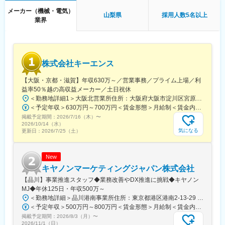
りで推移しており、創業50周年にあたる2034年度には1000億円
メーカー（機械・電気）
山梨県
採用人数5名以上
の売上げを目指します。
業界
変更の範囲：会社の定める業務
株式会社キーエンス
【大阪・京都・滋賀】年収630万～／営業事務／プライム上場／利
益率50％越の高収益メーカー／土日祝休
＜勤務地詳細1＞大阪北営業所住所：大阪府大阪市淀川区宮原3-5-36 新大阪トラストタワー勤務地最寄駅：新大阪駅受動喫煙対策：敷地内喫煙可能場所あり＜勤務地詳細2＞京都営業所住所：京都府京都市下京区四条通室町東入函谷鉾町101 アーバンネット四条烏丸ビル受動喫煙対策：屋内全面禁煙＜勤務地詳細3＞滋賀営業所住所：滋賀県大津市中央2-2-6 受動喫煙対策：屋内全面禁煙変更の範囲：会社の定める事業所
＜予定年収＞630万円～700万円＜賃金形態＞月給制＜賃金内訳＞月額（基本給）：279,000円～281,000円＜月給＞279,000円～281,000円＜昇給有無＞有＜残業手当＞有＜給与補足＞上記は入社初年度の想定年収です。※月給の金額とは別で、残業代、業績賞与支給有り※賞与：年4回、昇給：年1～2回※経験・能力等を考慮の上、同社規定により待遇を決定します※年収は会社業績によって変動することがあります賃金はあくまでも目安の金額であり、選考を通じて上下する可能性があります。月給(月額)は固定手当を含めた表記です。
掲載予定期間：
2026/7/16（木）
〜
2026/10/14（水）
気になる
更新日：
2026/7/25（土）
New
キヤノンマーケティングジャパン株式会社
【品川】事業推進スタッフ◆業務改善やDX推進に挑戦◆キヤノン
MJ◆年休125日・年収500万～
＜勤務地詳細＞品川港南事業所住所：東京都港区港南2-13-29 キヤノン港南ビル勤務地最寄駅：JR線／品川駅受動喫煙対策：屋内全面禁煙変更の範囲：会社の定める事業所（リモートワーク含む）
＜予定年収＞500万円～800万円＜賃金形態＞月給制＜賃金内訳＞月額（基本給）：280,000円～450,000円＜月給＞280,000円～450,000円＜昇給有無＞有＜残業手当＞有＜給与補足＞※経験・スキル・年齢等を考慮の上、当社規定により決定します。■業績昇給：年1回（4月）■賞与：年2回（6月・12月）賃金はあくまでも目安の金額であり、選考を通じて上下する可能性があります。月給(月額)は固定手当を含めた表記です。
掲載予定期間：
2026/8/3（月）
〜
2026/11/1（日）