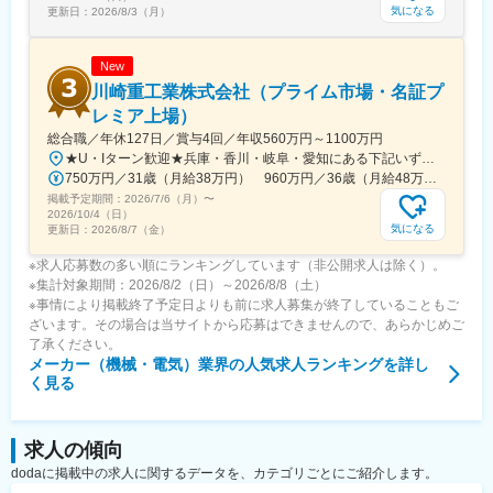
気になる
更新日：
2026/8/3（月）
New
川崎重工業株式会社（プライム市場・名証プ
レミア上場）
総合職／年休127日／賞与4回／年収560万円～1100万円
★U・Iターン歓迎★兵庫・香川・岐阜・愛知にある下記いずれかの事業所・神戸工場／兵庫県神戸市中央区・西神工場／兵庫県神戸市西区・西神戸工場／兵庫県神戸市西区・明石工場／兵庫県明石市・播磨工場／兵庫県加古郡・岐阜工場／岐阜県各務原市・名古屋第一工場／愛知県弥富市・名古屋第二工場／愛知県海部郡・坂出工場／香川県坂出市・神戸本社／兵庫県神戸市中央区・東京本社／東京都港区 など※受動喫煙対策実施
750万円／31歳（月給38万円） 960万円／36歳（月給48万円）
掲載予定期間：
2026/7/6（月）
〜
2026/10/4（日）
気になる
更新日：
2026/8/7（金）
※求人応募数の多い順にランキングしています（非公開求人は除く）。
※集計対象期間：2026/8/2（日）～2026/8/8（土）
※事情により掲載終了予定日よりも前に求人募集が終了していることもご
ざいます。その場合は当サイトから応募はできませんので、あらかじめご
了承ください。
メーカー（機械・電気）業界
の人気求人ランキングを詳し
く見る
求人の傾向
dodaに掲載中の求人に関するデータを、カテゴリごとにご紹介します。