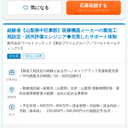
【事業】
んと評価に反映されます。賃金はあくまでも目安の金額であり、
応募依頼する
同社は1984年に元教師の津金会長が設立し7名で電子部品の組立
気になる
選考を通じて上下する可能性があります。月給(月額)は固定手当を
（エージェントサービス）
下請けとしてスタート、真空をコア技術とし、真空事業・ユニッ
含めた表記です。
ト事業・医療機器事業・次世代事業開発の4事業と事業のすそ野が
広いことも特徴です。主力事業である真空事業では、半導体製造
装置に使われる「溶接ベローズ」で世界トップクラスのシェアを
経験者【山梨県中巨摩郡】医療機器メーカーの製造工
誇ります。その他の事業も真空技術から発展しており、創業当時
程設定・試作評価エンジニア◆充実したサポート体制
から積み重ねた溶接・機械加工・組立等の技術の高度化を図って
きました。多くの業種に共通するものづくりのノウハウとエンジ
株式会社ワールドインテック【東証プライムグループ／ワールドホールデ
ニアリング手法を活かし、半導体・IT・医療・新時代のグリーン
ィングス】
エネルギー分野等に技術や製品を提供し国内外のイノベーション
正社員
5名以上採用
を下支えしています。創業当初から売上も右肩上がりで推移して
おり、創業50周年にあたる2034年度には1000億円の売上げを目
指します。
【製造工程設定の経験がある方へ／キャリアアップ支援制度充実
／平均残業月20時間／20～30代活躍中】
【就業環境】
仕事内容
本社が位置する北杜市は日本百名山に囲まれた自然豊かな市で
■業務内容
＜勤務地詳細＞顧客先（山梨県）住所：山梨県 受動喫煙対策：屋
「住みたい田舎ランキング2018」（宝島社発刊・2018年2月号）
・開発試作品の製造、および評価計画書の作成・評価・報告書作
内全面禁煙変更の範囲：会社の定める事業所
第1位／高校生までは医療費が無料／東京まで特急1本・車で1.5～
成
勤務地
2時間程度・リニアモーターカー開通後は1時間以内での行き来も
・既存製品改良に関する評価計画書の作成・評価・報告書作成
可能／キャンプ・登山・ウィンタースポーツ等を日常的に楽しめ
＜予定年収＞400万円～800万円＜賃金形態＞月給制＜賃金内訳＞
・OA機器を利用した製品関連文書の制定・改訂業務、測定機器の
る等から、都会に近い田舎として移住を考える全世代の方から注
月額（基本給）：220,000円～500,000円その他固定手当/月：
定期校正
目されています。また昨今では働き方改革を進めており残業は分
給与
30,000円＜月給＞250,000円～530,000円＜昇給有無＞有＜残業手
・工程設定および評価設定業務に伴う治工具の設計、組立工程
単位で管理／本社近くには社内託児所の設置／本社近辺には単
当＞有＜給与補足＞※経験・スキルに応じて提案いたしますので金
（単能機・手作業等）の工程構想（組立方法・工数等）、および
身・世帯用に新築の社宅もあり、社員の働きやすい環境を整えて
額が上下する可能性がございます。■昇給：年1回（2月）■賞与：
試作手配