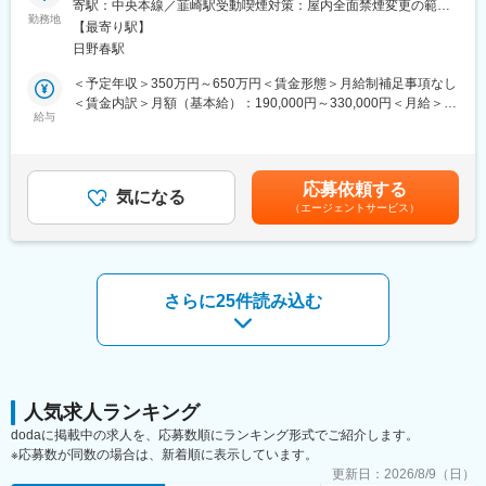
寄駅：中央本線／韮崎駅受動喫煙対策：屋内全面禁煙変更の範
「真空配管」をはじめとする、真空関連部品の溶接を行います。
制を取っております。配属された後、不安ごとや今後のキャリア
勤務地
囲：会社の定める事業所
【最寄り駅】
クリーンな製造環境の中、様々な溶接（アーク・ガス・TIG・レー
に関して相談できる環境を整えています。
日野春駅
ザー・電子ビーム等）を経験することができ、高度な溶接スキル
・社員対しキャリアUP、スキルUP を目的とした技術研修カリキ
が身につきます。
ュラムを実施しております。興味のある項目や業務、関係してい
＜予定年収＞350万円～650万円＜賃金形態＞月給制補足事項なし
る項目、スキルチェンジに繋がる項目などを自由に受講して頂く
＜賃金内訳＞月額（基本給）：190,000円～330,000円＜月給＞
■ポジション魅力
いただく事が可能です。
給与
190,000円～330,000円＜昇給有無＞有＜残業手当＞有＜給与補足
半導体製造装置業界で溶接技能を身に付けることは、“手に職”とし
・これらの充実した研修制度とフォロー制度により入社後定着率
＞・賞与:年2回 約3か月 ※前年度実績・評価制度:年功序列制を廃
て将来の強みになるだけでなく、ものづくりの品質を支える重要
は95%以上と非常に高い数値をマークしております。
止し、能力給制度を導入しています。個人の実績及び成果がきち
な技術を習得することができます。
んと評価に反映されます。・年収には本求人で採用予定の求職者
応募依頼する
特に半導体製造装置では、高い精度や清浄性が求められるため、
変更の範囲：会社の定める業務
気になる
様に想定される役職手当、皆勤手当、技能手当、残業手当（部署
（エージェントサービス）
高度な溶接技術は業界内でも価値が高く、経験を積むことで専門
平均）を含めた金額を記載しております。賃金はあくまでも目安
性やキャリアの幅を広げることにつながります。
の金額であり、選考を通じて上下する可能性があります。月給(月
額)は固定手当を含めた表記です。
■同社について：
【事業】同社は1984年に元教師の津金会長が設立し7名で電子部
さらに25件読み込む
品の組立下請けとしてスタート、真空をコア技術とし、真空事
業・ユニット事業・医療機器事業・次世代事業開発の4事業と事業
のすそ野が広いことも特徴です。主力事業である真空事業では、
半導体製造装置に使われる「溶接ベローズ」で世界トップクラス
のシェアを誇ります。その他の事業も真空技術から発展してお
り、創業当時から積み重ねた溶接・機械加工・組立等の技術の高
人気求人ランキング
度化を図ってきました。多くの業種に共通するものづくりのノウ
dodaに掲載中の求人を、応募数順にランキング形式でご紹介します。
ハウとエンジニアリング手法を活かし、半導体・IT・医療・新時
※応募数が同数の場合は、新着順に表示しています。
代のグリーンエネルギー分野等に技術や製品を提供し国内外のイ
更新日：
2026/8/9（日）
ノベーションを下支えしています。創業当初から売上も右肩上が