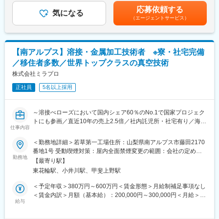
います。
年2回（7月・12月）、2025年度実績3ヶ月分■その他固定手当：
応募依頼する
気になる
実務手当【年収例】・520万円/30歳/入社 8年目 グループリーダ
■使用ツール
（エージェントサービス）
変更の範囲：会社の定める業務
ー固定給月額40万円＋残業＋賞与賃金はあくまでも目安の金額で
・試作機、開発実験機（引張試験機、顕微鏡等）
あり、選考を通じて上下する可能性があります。月給(月額)は固定
・Word、Excel、PowerPoint
手当を含めた表記です。
・3D-CAD（SolidWorks）
【南アルプス】溶接・金属加工技術者 ※寮・社宅完備
■魅力
／移住者多数／世界トップクラスの真空技術
・食堂あり、敷地内全面禁煙
株式会社ミラプロ
・当社は「医療を通じて社会に貢献する」という理念を掲げる、
100年の歴史を持つ医療機器メーカーです。
正社員
5名以上採用
・医療機器という高い信頼性が求められる製品を扱うため、工場
のセキュリティ高度化をはじめとした専門性の高い実務経験を積
～溶接べローズにおいて国内シェア60％のNo.1で国家プロジェク
むことができます。
トにも参画／直近10年の売上2.5倍／社内託児所・社宅有り／海外
仕事内容
にも進出する成長企業～
■当社のキャリアプラン
1）初期研修：導入研修
＜勤務地詳細＞若草第一工場住所：山梨県南アルプス市藤田2170
■担当業務：チラーに関する溶接・金属加工技術者としてご活躍い
就業規則や評価制度の説明など
番地1号 受動喫煙対策：屋内全面禁煙変更の範囲：会社の定める
ただきます。様々な溶接（アーク・ガス・TIG・レーザー・電子ビ
勤務地
事業所
【最寄り駅】
ーム等）を経験することができ、高度な溶接スキルが身につきま
2）配属先での就業スタート
東花輪駅、小井川駅、甲斐上野駅
す。
3）入社3年目～キャリアUP支援制度
＜予定年収＞380万円～600万円＜賃金形態＞月給制補足事項なし
■チラーとは：水をはじめとした液体の温度をコントロールするた
※面談を行い、ご本人の強みをさらに強化し、弱みを補うための技
＜賃金内訳＞月額（基本給）：200,000円～300,000円＜月給＞
めの機械の名称です。EVや半導体関連で世界的に需要が高まる分
術研修を受講いただきます。
給与
200,000円～300,000円＜昇給有無＞有＜残業手当＞有＜給与補足
野でもあり注目されている製品です。半導体関連のチラーは高度
ベテラン技術者の指導やe-learningも充実しています。
＞・賞与:年2回 約3か月 ※前年度実績・評価制度:年功序列制を廃
な技術を要しますが、同社は冷却だけでなく加熱もできる為競合
ご希望を最大限加味し、キャリアUPや給与UPのサポートをいた