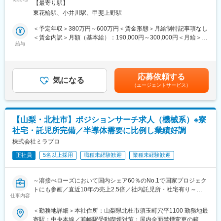
事業所
ェアを誇ります。その他3事業は真空技術から発展しています。創
【最寄り駅】
買取実績、中古車販売実績共に業界トップクラスの会社です。
の機械設計に携わっていただきます。
業当初から売上も右肩上がりで推移しており、創業50周年にあた
https://idom-inc.com/recruit/career-sales/
東花輪駅、小井川駅、甲斐上野駅
る2034年度には1000億円の売上げを目指します。
■業務詳細：
＜予定年収＞380万円～600万円＜賃金形態＞月給制特記事項なし
【就業環境】働き方改革を進めており、残業は分単位で管理／本
顧客との仕様検討・要件整理→機械設計業務～試作・評価→量産
＜賃金内訳＞月額（基本給）：190,000円～300,000円＜月給＞
社近くには社内託児所の設置／本社近辺には単身・世帯用に新築
立ち上げ・製品改善→納品の流れで進めていきます。
給与
190,000円～300,000円＜昇給有無＞有＜残業手当＞有＜給与補足
の社宅もあり、社員の働きやすい環境を整えています。
開発体制としては、製品群別のプロジェクト制を基本としてお
＞・賞与:年2回 約3か月 ※前年度実績・評価制度:年功序列制を廃
【社風】会社の沿革と同様に、社員の挑戦を後押しし、たとえ失
り、各部門と連携しながら開発を進めています。
止し、能力給制度を導入しています。個人の実績及び成果がきち
敗しても挑戦したこと自体を称える社風です。その裏付けとして
んと評価に反映されます。賃金はあくまでも目安の金額であり、
未経験の方も積極採用しています。
応募依頼する
■チラーとは：
気になる
選考を通じて上下する可能性があります。月給(月額)は固定手当を
（エージェントサービス）
水をはじめとした液体の温度をコントロールするための機械の名
含めた表記です。
変更の範囲：会社の定める業務
称です。
EVや半導体関連で世界的に需要が高まる分野でもあり注目されて
いる製品です。半導体関連のチラーは高度な技術を要しますが、
【山梨・北杜市】ポジションサーチ求人（機械系）※寮
同社は冷却だけでなく加熱もできる為競合が参入しにくく、製品
社宅・託児所完備／半導体需要に比例し業績好調
優位性が高いです。
株式会社ミラプロ
■働く環境：
正社員
5名以上採用
職種未経験歓迎
業種未経験歓迎
・本社のある山梨県北杜市は保育園の待機児童0、第二子以降は保
育園無料、高校3年までは医療費無料と子育てしやすい環境が整っ
ています。
～溶接べローズにおいて国内シェア60％のNo.1で国家プロジェク
・本社近くには単身寮1DK29.1平方メートル（家賃1.5～2万
トにも参画／直近10年の売上2.5倍／社内託児所・社宅有り～
円）、家族寮／2LDK 75平方メートル（家賃3～4万円）があり
仕事内容
ます。
■業務内容
＜勤務地詳細＞本社住所：山梨県北杜市須玉町穴平1100 勤務地最
ご経験やご志向に応じて、生産技術・機械設計・品質保証など、
寄駅：中央本線／韮崎駅受動喫煙対策：屋内全面禁煙変更の範
■同社について：