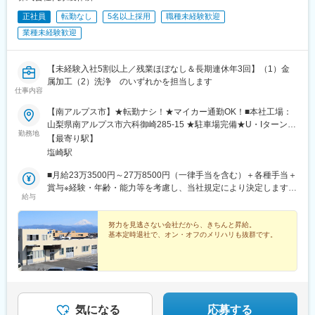
正社員
転勤なし
5名以上採用
職種未経験歓迎
業種未経験歓迎
【未経験入社5割以上／残業ほぼなし＆長期連休年3回】（1）金
属加工（2）洗浄 のいずれかを担当します
仕事内容
【南アルプス市】★転勤ナシ！★マイカー通勤OK！■本社工場：
山梨県南アルプス市六科御崎285-15 ★駐車場完備★U・Iターン歓
勤務地
迎★受動喫煙対策：有（屋内全面禁煙）――――――【勤務地詳
【最寄り駅】
細】※今回募集する製造ポジションは、第一工場および第二工場で
塩崎駅
の業務です。[第一工場]製造機械があり、外観検査や軽量梱包を行
っています。オフィスとしての事務機能も担っています。[第二工
■月給23万3500円～27万8500円（一律手当を含む）＋各種手当＋
場]製造機械、洗浄機械、品質管理室を構えています。[第三工
賞与※経験・年齢・能力等を考慮し、当社規定により決定します。
給与
場]★新工場！自動検査機・自動選別機を設置。重量物の梱包スペ
※一律手当の詳細…作業手当、住宅手当、食事手当※残業代は全額
ース、倉庫。――――――【アクセス】<東京方面から>●中央自
別途支給します。↓★ココがPOINT！★↓──[ がんばるほど給与が
動車道・双葉JCT- 中部横断道・白根IC-国道52号線で約10分●中
アップ！ ]──当社の評価方針は「実力主義」。同じ時間でも、よ
努力を見逃さない会社だから、きちんと昇給。
基本定時退社で、オン・オフのメリハリも抜群です。
央自動車道・甲府昭和IC- アルプス通り経由で約20分<長野方面
り多くの部品をつくれる人、より質の高い部品をつくれる人は、
から>●中央自動車道・韮崎IC-国道141号線- 国道52号線で約20
しっかり給与に還元して評価します！（ホワイトカラーの仕事に
分
も負けません！）もちろん、そのためには努力だって必要です
が、「何をすれば評価が上がるのか」「具体的に何をしたらいい
のか」指示を仰ぐこともできるので、あとはやるか・やらない
か、の違いだけ！子どものために、家族のために、がんばりたい
気になる
応募する
あなたを応援するのが当社です。