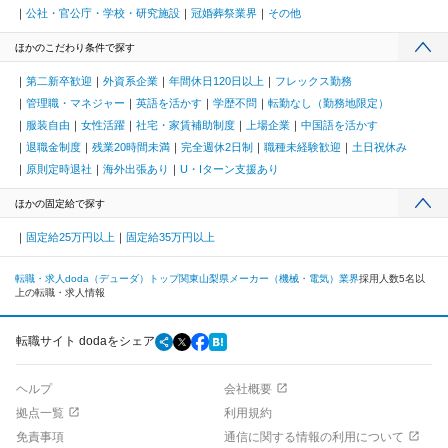
公社・官公庁・学校・研究施設
冠婚葬祭業界
その他
ほかのこだわり条件で探す
第二新卒歓迎
外資系企業
年間休日120日以上
フレックス勤務
管理職・マネジャー
英語を活かす
学歴不問
転勤なし（勤務地限定）
服装自由
女性活躍
社宅・家賃補助制度
上場企業
中国語を活かす
退職金制度
残業20時間未満
完全週休2日制
職種未経験歓迎
土日祝休み
原則定時退社
海外出張あり
U・Iターン支援あり
ほかの固定給で探す
固定給25万円以上
固定給35万円以上
転職・求人doda（デューダ）トップ
関東
山梨県
メーカー（機械・電気）業界
採用人数5名以
上の転職・求人情報
転職サイト dodaをシェア
ヘルプ
会社概要
拠点一覧
利用規約
免責事項
通信に関する情報の利用について