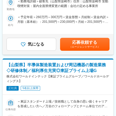
＜勤務地詳細＞顧客先（山梨県韮崎市）住所：山梨県韮崎市 受動
【就業環境】本社が位置する北杜市は日本百名山に囲まれた自然
将来的には年収800万円以上を目指せるエンジニアへ！同社の最
喫煙対策：屋内全面禁煙変更の範囲：会社の定める事業所
豊かな市で「住みたい田舎ランキング2018」（宝島社発刊・2018
大の強みは確実に技術職としてキャリアアップ出来る事です！い
勤務地
年2月号）第1位／高校生までは医療費が無料／東京まで特急1本
わゆる事務系やサポート系の案件アサインは行っておらず、
等から、都会に近い田舎として移住を考える全世代の方から注目
＜予定年収＞260万円～300万円＜賃金形態＞月給制＜賃金内訳＞
100％技術専門職のご案内が可能であり、自身が持つキャリア像
されています。また昨今では働き方改革を進めており残業は分単
月額（基本給）：201,500円～230,000円＜月給＞201,500円～
に沿って市場価値向上をサポートします。
位で管理／本社近くには社内託児所の設置／本社近辺には単身・
給与
230,000円＜昇給有無＞有＜残業手当＞有＜給与補足＞・昇給年1
世帯用に新築の社宅もあり、社員の働きやすい環境を整えていま
回・寮費無料・残業、休日出勤、深夜手当/全額支給・国内・海外
【職務内容】
す。
出張手当/日当3000～1万5000円・資格活用手当/月2000円～3万円
半導体露光装置の調整
賃金はあくまでも目安の金額であり、選考を通じて上下する可能
（社有車で東京都日野市まで週1・２回出向い、客先で装置の立ち
応募依頼する
変更の範囲：会社の定める業務
気になる
性があります。月給(月額)は固定手当を含めた表記です。
上げ・調整業務）
（エージェントサービス）
【モデル年収】
570万円／29歳・入社3年目・男性（月給38万円＋各種手当）
【山梨県】半導体製造装置および周辺機器の製造業務
680万円／32歳・入社5年目・男性（月給45万円＋各種手当）
◇研修体制／福利厚生充実◎東証プライム上場G
【豊富な手当】
株式会社ワールドインテック【東証プライムグループ／ワールドホールデ
技術・語学系全138種の資格手当を用意しており、自身の頑張り
ィングス】
が給与に変換される仕組みとなっています。また、社宅完備(赴任
地による) しています。
正社員
5名以上採用
【万全のフォロー体制】
～東証スタンダード上場／技術職として自身の思い描くキャリア
・フォロー体制が非常に手厚くなっています。同社には受入教育
を形成したい方へ／万全のフォローアップとチーム単位でのアサ
や定期面談を行う「クライアントリーダー」、経験20年以上の技
仕事内容
イン～
術スペシャリスト「シニアエキスパート」、クライアントとやり
取りをしている「営業担当」が社員に対して月1回の面談を行う体