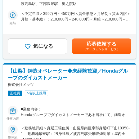
加工機へセットし、自動的に加工された製品を取出し、定められ
・その他店舗運営業務
『日本のガリバーから世界のIDOMへ』東証プライム上場でクルマ
波高島駅、下部温泉駅、奥之院駅
た検査基準に基づき外観検査や検具による確認を行う作業を行い
買取実績、中古車販売実績共に業界トップクラスの会社です。
ます。
■組織構成：
＜予定年収＞399万円～450万円＜賃金形態＞月給制＜賃金内訳＞
1店舗あたり約6名程度、一部10名以上の社員がいる大型店舗もあ
変更の範囲：会社の定める業務
月額（基本給）：210,000円～240,000円＜月給＞210,000円～
・部品のバリ取り
ります。
給与
240,000円＜昇給有無＞有＜残業手当＞有＜給与補足＞※年収額：
・自動測定機器への部品の設置取り外し
平均賞与額及び残業手当（当該職種平均：20h／月の分）含んで
・自動洗浄機器への部品の設置取り外し
■福利厚生：
算出※交替勤務などもあれば、深夜手当なども該当するので上記プ
家賃補助、社宅制度、子供手当等完備。健康経営優良法人2025に
ラスαあり※年齢・経験・能力を考慮して決定します。■賞与：年2
応募依頼する
■代表的な一日の流れ：
も認定！
気になる
回（6・12月） 前年度実績4.50ヶ月分（業績や人事評価によ
（エージェントサービス）
・出社後朝礼を行い連絡事項など確認します。
る）賃金はあくまでも目安の金額であり、選考を通じて上下する
・決められた生産ラインへ向かい作業を行います。
■多様なキャリアパス：
可能性があります。月給(月額)は固定手当を含めた表記です。
・10分休憩が2回、40分の食事休憩をとり、8時間作業をします。
年齢・入社歴関係なく全社員に挑戦の機会が与えられます。大型
・作業終了後に作業日報を記載し、次のシフトの人へ引継ぎを行
店舗の店舗経営者を目指せるストアプロ制度や、人事・企画とい
【山梨】鋳造オペレーター◆未経験歓迎／Hondaグル
い業務が終了します。
った本部へのキャリアチェンジなどの選択肢も豊富。
ープのダイカストメーカー
■募集部門の組織構成
株式会社メッツ
■モデル年収（月給+賞与+インセン）
・正社員20名（準社員・派遣社員80名）
・28歳 セールスマネージャー：年収8,350,000円
正社員
5名以上採用
・男女比 男8.5：女1.5
・34歳 ストアマネージャー ：年収9,450,000円
・中途採用者の割合 10％ほど
・38歳 エリアマネージャー ：年収10,420,000円
■業務内容：
■募集部門の魅力・やりがい：
■当社の魅力：
Hondaグループでダイカストメーカーである当社にて、鋳造オペ
・自動車の心臓部であるエンジンや電動ユニット部品の製造に携
東証プライム上場でクルマ買取実績、中古車販売実績共に業界ト
仕事内容
レーターを募集します。
わる事が出来、自らが生産した部品を搭載した自動車を街中で目
ップクラス。「中古車といえばガリバー」で圧倒的な知名度・ブ
＜勤務地詳細＞身延工場住所：山梨県南巨摩郡身延町下山10350-
にすることのやりがいを感じる事が出来ます。
ランド力を誇る業界リーディングカンパニーです。
■業務詳細：
1 勤務地最寄駅：JR身延線／波高島駅受動喫煙対策：屋内全面
・入社当初は生産ラインのオペレーターですが、成長次第で生産
鋳造機で成形されたアルミ部品を定められた作業標準や検査基準
勤務地