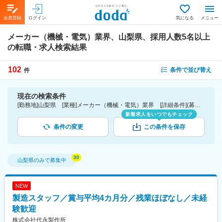
会員登録
ログイン
気になる
メニュー
メーカー（機械・電気）業界、山梨県、採用人数5名以上
の転職・求人検索結果
102
条件で並び替え
件
現在の検索条件
[勤務地]山梨県 [業種]メーカー（機械・電気）業界 [詳細条件](募集・採用情報)採用人数5名以上
新着求人をいつでもチェック
条件の変更
この条件を保存
山梨県
のみで募集中
NEW
製造スタッフ／賞与平均4カ月分／残業ほぼなし／未経
験歓迎
株式会社代永製作所