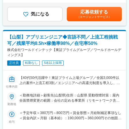
の上決定します。■昇給：年1回（2月）■賞与：年2回（7月、12
■業務内容
月）※賞与3か月分（2023年実績）賃金はあくまでも目安の金額で
大手企業を中心としたクライアント先にて、インフラ設計・構築
応募依頼する
気になる
あり、選考を通じて上下する可能性があります。月給(月額)は固定
業務をご担当いただきます。
（エージェントサービス）
手当を含めた表記です。
<案件事例>
・大手自動車メーカー向け自動運転／コネクティッド開発
・メガバンク向け大規模システム構築
【山梨】アプリエンジニア◆言語不問／上流工程挑戦
・大学向けシステム開発
・医療向けパッケージソフト開発
可／残業平均8.5h×稼働率98%／在宅率50%
・倉庫管理システム開発
株式会社ワールドインテック【東証プライムグループ／ワールドホールデ
・官公庁向けサーバ仮想化設計・構築
ィングス】
<技術環境例>
●クラウド
正社員
転勤なし
5名以上採用
・AWS、Azure、GCP
●OS・仮想化
【40代50代活躍中！東証プライム上場グループ／全国3,000件以
・RHEL、Ubuntu、Hyper-V、VMware vSphere、KVM
上の案件×上流工程3割／エンジニアへの高還元制度を導入し、ス
●ネットワーク・セキュリティ
仕事内容
キルと収入を両立できる環境】
・Cisco、Fortinet、Juniper、Palo Alto、AWS Shield、Vault
●データベース・ミドルウェア
＜勤務地詳細＞顧客先(山梨県)住所：山梨県 受動喫煙対策：屋内
※こんな方にお薦め
・PostgreSQL、Aurora、Redis、Nginx
全面禁煙変更の範囲：会社の定める事業所（リモートワーク含
●エンジニアとしてスキルアップと収入アップを同時に実現したい
勤務地
む）
●上流工程や多様な案件に挑戦し、市場価値を高めたい
■同社について
＜予定年収＞380万円～800万円＜賃金形態＞月給制補足事項なし
●案件選択や働き方において、エンジニアファーストの環境で働き
東証プライム上場ワールドHDグループの中核企業として、IT技術
＜賃金内訳＞月額（基本給）：190,000円～360,000円その他固定
たい
支援サービスを展開しています。全国3,000件以上の案件を保有
給与
手当/月：32,000円～120,000円＜月給＞222,000円～480,000円＜
●ワークライフバランスを保ちながら長期的にキャリアを築きたい
し、開発・インフラ・運用と幅広い対応をしています。エンジニ
昇給有無＞有＜残業手当＞有＜給与補足＞※年収は経験能力を考慮