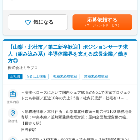
180,000円～300,000円＜昇給有無＞有＜残業手当＞有＜給与補足
ェアを誇ります。その他3事業は真空技術から発展しています。創
＜営業部門＞法人営業／海外営業
＞・賞与:年2回 約3か月 ※前年度実績・評価制度:年功序列制を廃
業当初から売上も右肩上がりで推移しており、創業50周年にあた
＜技術部門＞機械設計／電気・制御設計／生産技術／製造（組
止し、能力給制度を導入しています。個人の実績及び成果がきち
る2034年度には1000億円の売上げを目指します。
立・加工）／品質管理・保証／CADオペレーター など
んと評価に反映されます。賃金はあくまでも目安の金額であり、
【就業環境】働き方改革を進めており、残業は分単位で管理／本
応募依頼する
気になる
選考を通じて上下する可能性があります。月給(月額)は固定手当を
社近くには社内託児所の設置／本社近辺には単身・世帯用に新築
（エージェントサービス）
■こんな方におすすめ！
含めた表記です。
の社宅もあり、社員の働きやすい環境を整えています。
・成長企業でキャリアを築きたい方
【社風】会社の沿革と同様に、社員の挑戦を後押しし、たとえ失
・裁量を持って新しいことに挑戦したい方
敗しても挑戦したこと自体を称える社風です。その裏付けとして
会社の成長とともに自身のスキルアップ・キャリアアップを実現
未経験の方も積極採用しています。
【山梨・北杜市／第二新卒歓迎】ポジションサーチ求
できる環境です。年齢や経験に関わらず挑戦を後押しする社風も
人（組み込み系）半導体業界を支える成長企業／働き
魅力です。
変更の範囲：会社の定める業務
方◎
■働く環境：
株式会社ミラプロ
・本社のある山梨県北杜市は保育園の待機児童0、第二子以降は保
正社員
5名以上採用
職種未経験歓迎
業種未経験歓迎
育園無料、高校3年までは医療費無料と子育てしやすい環境が整っ
ています。
・本社近くには単身寮1DK29.1平方メートル（家賃1.5～2万
～溶接べローズにおいて国内シェア60％のNo.1で国家プロジェク
円）、家族寮／2LDK 75平方メートル（家賃3～4万円）があり
トにも参画／直近10年の売上2.5倍／社内託児所・社宅有り～
ます。
仕事内容
■業務概要：
■同社について：
＜勤務地詳細＞本社住所：山梨県北杜市須玉町穴平1100 勤務地最
半導体製造で欠かすことができない真空技術・溶接ベローズ分野
【事業】同社は1984年に元教師の津金会長が設立し9名で電子部
寄駅：中央本線／韮崎駅受動喫煙対策：屋内全面禁煙変更の範
において国内トップシェアを誇る同社にて、あなたのスキル、ご
勤務地
品の組立下請けとしてスタート、直近約10年で売上高2.5倍と急成
囲：会社の定める事業所
【最寄り駅】
希望により最適なポジションを提案致します。
長中の機能部品メーカーです。真空をコア技術とし、真空事業・
日野春駅
主として真空装置に関わる組み込みエンジニアとしての就業を想
ユニット事業・医療機器事業・次世代事業開発の4事業と事業のす
定しています。
そ野が広いことも特徴です。主力事業である真空事業では、半導
＜予定年収＞380万円～600万円＜賃金形態＞月給制補足事項なし