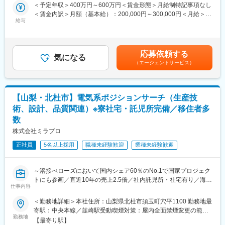
と展開及び連携しながら、受注を目指します。
＜予定年収＞400万円～600万円＜賃金形態＞月給制特記事項なし
体製造装置に使われる「溶接ベローズ」で世界トップクラスのシ
＜賃金内訳＞月額（基本給）：200,000円～300,000円＜月給＞
ェアを誇ります。その他3事業は真空技術から発展しています。創
■担当業務：
給与
200,000円～300,000円＜昇給有無＞有＜残業手当＞有＜給与補足
業当初から売上も右肩上がりで推移しており、創業50周年にあた
※製品例：真空関連部品（溶接ベローズや成形ベローズ、高純度ガ
＞・賞与:年2回 約3か月 ※前年度実績・評価制度:年功序列制を廃
る2034年度には1000億円の売上げを目指します。
ス用配管等）、医療分野向けの各種装置（各種医療用機器の自動
止し、能力給制度を導入しています。個人の実績及び成果がきち
【就業環境】働き方改革を進めており、残業は分単位で管理／本
製造・検査装置、微細部品の自動組み立て製造装置の設計）、各
んと評価に反映されます。賃金はあくまでも目安の金額であり、
社近くには社内託児所の設置／本社近辺には単身・世帯用に新築
応募依頼する
種半導体製造装置・FPD製造蔵置等大型の製造装置（チラー、真
気になる
選考を通じて上下する可能性があります。月給(月額)は固定手当を
の社宅もあり、社員の働きやすい環境を整えています。
（エージェントサービス）
空チャンバ―、半導体、液晶、有機EL、太陽光発電関連の大型成
含めた表記です。
【社風】会社の沿革と同様に、社員の挑戦を後押しし、たとえ失
膜装置）、光学機器、レーザー機器、電子ビーム機器、冷凍空調
敗しても挑戦したこと自体を称える社風です。その裏付けとして
機器など
未経験の方も積極採用しています。
※営業スタイル：関東近郊の直販もしくは商社経由
【山梨・北杜市】電気系ポジションサーチ（生産技
※取引顧客：大手装置・機械メーカーなど
変更の範囲：会社の定める業務
術、設計、品質関連）※寮社宅・託児所完備／移住者多
数
■働く環境：
・本社のある山梨県北杜市は保育園の待機児童0、第二子以降は保
株式会社ミラプロ
育園無料、高校3年までは医療費無料と子育てしやすい環境が整っ
正社員
5名以上採用
職種未経験歓迎
業種未経験歓迎
ています。
・本社近くには単身寮1DK29.1平方メートル（家賃1.5～2万
円）、家族寮／2LDK 75平方メートル（家賃3～4万円）があり
～溶接べローズにおいて国内シェア60％のNo.1で国家プロジェク
ます。
トにも参画／直近10年の売上2.5倍／社内託児所・社宅有り／海外
仕事内容
にも進出する成長企業～
■同社について：
【事業】同社は1984年に元教師の津金会長が設立し9名で電子部
＜勤務地詳細＞本社住所：山梨県北杜市須玉町穴平1100 勤務地最
■詳細：あなたのスキル、ご希望により最適なポジションを提案致
品の組立下請けとしてスタート、直近約10年で売上高2.5倍と急成
寄駅：中央本線／韮崎駅受動喫煙対策：屋内全面禁煙変更の範
します。主として真空装置向け部品（主に成形ベローズ、溶接ベ
勤務地
長中の機能部品メーカーです。真空をコア技術とし、真空事業・
囲：会社の定める事業所
【最寄り駅】
ローズ）に関わる電気系エンジニア（生産技術、設計、品質関