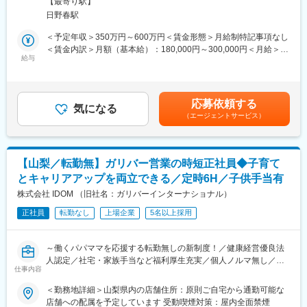
常的に楽しめる等から、都会に近い田舎として移住を考える全世
【最寄り駅】
当いただきます。
代の方から注目されています。また昨今では働き方改革を進めて
日野春駅
おり残業は分単位で管理／本社近くには社内託児所の設置／本社
■業務詳細：
＜予定年収＞350万円～600万円＜賃金形態＞月給制特記事項なし
近辺には単身・世帯用に新築の社宅もあり、社員の働きやすい環
顧客ニーズのヒアリング・仕様決定→設計～試作、組み立て→量
＜賃金内訳＞月額（基本給）：180,000円～300,000円＜月給＞
境を整えています。
産→納品の流れで進めていきます。開発体制としては、製品群別
給与
180,000円～300,000円＜昇給有無＞有＜残業手当＞有＜給与補足
のプロジェクト制を基本としています。メカ、エレキ、ソフトが
＞・賞与:年2回 約3か月 ※前年度実績・評価制度:年功序列制を廃
変更の範囲：会社の定める業務
連携し、開発を進めています。
止し、能力給制度を導入しています。個人の実績及び成果がきち
※使用ツール：Inventor・SOLIDWORKS等（製品ごとに変更）
んと評価に反映されます。賃金はあくまでも目安の金額であり、
応募依頼する
気になる
選考を通じて上下する可能性があります。月給(月額)は固定手当を
（エージェントサービス）
■配属組織：
含めた表記です。
同社では製品ごとに組織を分けております。本社工場では2つの柱
で対応しており、（1）医療業界向けの自動化装置（医療機器事業
本部）（2）半導体製造装置関連の装置設計及び部品設計（真空事
【山梨／転勤無】ガリバー営業の時短正社員◆子育て
業本部・ユニット事業本部）を行っています。
とキャリアアップを両立できる／定時6H／子供手当有
ご志向性やスキル等に応じて、以下いずれかの製品をご担当頂き
株式会社 IDOM （旧社名：ガリバーインターナショナル）
ます。
正社員
転勤なし
上場企業
5名以上採用
・真空コンポーネンツ：社内設備装置など
・ＯＥＭでの装置設計及び製造：チラー、微細部品製造工程の自
動化（自動機）、ロール・ツー・ロール搬送システムなど
～働くパパママを応援する転勤無しの新制度！／健康経営優良法
・医療分野向け装置：カテーテル調整・検査装置、医療器具検査
人認定／社宅・家族手当など福利厚生充実／個人ノルマ無し／正
装置など
仕事内容
当な評価制度で年齢経験に関係なくキャリアアップ／東証プライ
ム上場／中古車販売実績業界トップクラス～
＜勤務地詳細＞山梨県内の店舗住所：原則ご自宅から通勤可能な
■同社について：
店舗への配属を予定しています 受動喫煙対策：屋内全面禁煙
【事業】同社は1984年に元教師の津金会長が設立し9名で電子部