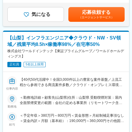
ングや工具の使い方が身につく他、加工の段取りを考え、マシニ
止し、能力給制度を導入しています。個人の実績及び成果がきち
ングセンタへ入力されたデータに基づき部品を切削加工します。
んと評価に反映されます。賃金はあくまでも目安の金額であり、
応募依頼する
気になる
選考を通じて上下する可能性があります。月給(月額)は固定手当を
（エージェントサービス）
■同社について：
含めた表記です。
【事業】同社は1984年に元教師の津金会長が設立し9名で電子部
品の組立下請けとしてスタート、真空をコア技術とし、真空事
業・ユニット事業・医療機器事業・次世代事業開発の4事業と事業
【山梨】インフラエンジニア◆クラウド・NW・SV領
のすそ野が広いことも特徴です。主力事業である真空事業では、
域／残業平均8.5h×稼働率98%／在宅率50%
半導体製造装置に使われる「溶接ベローズ」で世界トップクラス
のシェアを誇ります。その他の事業も真空技術から発展してお
株式会社ワールドインテック【東証プライムグループ／ワールドホールデ
り、創業当時から積み重ねた溶接・機械加工・組立等の技術の高
ィングス】
度化を図ってきました。多くの業種に共通するものづくりのノウ
正社員
5名以上採用
ハウとエンジニアリング手法を活かし、半導体・IT・医療・新時
代のグリーンエネルギー分野等に技術や製品を提供し国内外のイ
ノベーションを下支えしています。創業当初から売上も右肩上が
【40代50代活躍中！全国3,000件以上の豊富な案件基盤／上流工
りで推移しており、創業50周年にあたる2034年度には1000億円
程から参画できる商流案件多数／クラウド・オンプレミス環境の
の売上げを目指します。
仕事内容
設計・構築を担うインフラエンジニアポジション】
＜勤務地詳細＞顧客先(山梨県)住所：山梨県 受動喫煙対策：屋内
変更の範囲：会社の定める業務
※こんな方にお薦め
全面禁煙変更の範囲：会社の定める事業所（リモートワーク含
●構築経験を活かして設計・要件定義へステップアップしたい方
勤務地
む）
●AWS・Azure・Kubernetesなど最新技術に携わりたい方
＜予定年収＞380万円～800万円＜賃金形態＞月給制補足事項なし
●大規模インフラ案件で技術力を磨きたい方
＜賃金内訳＞月額（基本給）：190,000円～360,000円その他固定
●リーダーやPMを目指したい方
給与
手当/月：32,000円～120,000円＜月給＞222,000円～480,000円＜
●安定した案件供給のもとで長期的にキャリア形成したい方
昇給有無＞有＜残業手当＞有＜給与補足＞※年収は経験能力を考慮