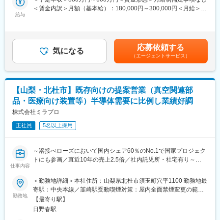
体製造装置に使われる「溶接ベローズ」で世界トップクラスのシ
＜賃金内訳＞月額（基本給）：180,000円～300,000円＜月給＞
■業務詳細：
給与
ェアを誇ります。その他3事業は真空技術から発展しています。創
180,000円～300,000円＜昇給有無＞有＜残業手当＞有＜給与補足
真空関連機器や半導体製造装置向け製品の組み込みソフトウェア
業当初から売上も右肩上がりで推移しており、創業50周年にあた
＞・賞与:年2回 約3か月 ※前年度実績・評価制度:年功序列制を廃
開発をご担当いただきます。真空環境下で高い精度が求められる
る2034年度には1000億円の売上げを目指します。
止し、能力給制度を導入しています。個人の実績及び成果がきち
装置の制御開発に携わるため、高度なものづくり技術に触れなが
【就業環境】働き方改革を進めており、残業は分単位で管理／本
んと評価に反映されます。賃金はあくまでも目安の金額であり、
応募依頼する
ら市場価値の高いエンジニアへ成長できます。
気になる
社近くには社内託児所の設置／本社近辺には単身・世帯用に新築
選考を通じて上下する可能性があります。月給(月額)は固定手当を
（エージェントサービス）
・真空関連機器の制御ソフトウェア設計・開発
の社宅もあり、社員の働きやすい環境を整えています。
含めた表記です。
・組み込みファームウェアの設計・実装
【社風】会社の沿革と同様に、社員の挑戦を後押しし、たとえ失
・ソフトウェア仕様書、設計書の作成
敗しても挑戦したこと自体を称える社風です。その裏付けとして
未経験の方も積極採用しています。
【山梨・北杜市】既存向けの提案営業（真空関連部
■働く環境：
品・医療向け装置等）半導体需要に比例し業績好調
・本社のある山梨県北杜市は保育園の待機児童0、第二子以降は保
変更の範囲：会社の定める業務
育園無料、高校3年までは医療費無料と子育てしやすい環境が整っ
株式会社ミラプロ
ています。
正社員
5名以上採用
・本社近くには単身寮1DK29.1平方メートル（家賃1.5～2万
円）、家族寮／2LDK 75平方メートル（家賃3～4万円）があり
ます。ウォークインクローゼット、駐車場、冷暖房完備かつ水道
～溶接べローズにおいて国内シェア60％のNo.1で国家プロジェク
代無料のため、安心して生活できる環境です。
トにも参画／直近10年の売上2.5倍／社内託児所・社宅有り～
仕事内容
■同社について：
■業務概要：
＜勤務地詳細＞本社住所：山梨県北杜市須玉町穴平1100 勤務地最
【事業】同社は1984年に元教師の津金会長が設立し9名で電子部
半導体製造で欠かすことができない真空技術・溶接ベローズ分野
寄駅：中央本線／韮崎駅受動喫煙対策：屋内全面禁煙変更の範
品の組立下請けとしてスタート、直近約10年で売上高2.5倍と急成
において国内トップシェアを誇る同社にて、既存顧客(大手装置・
勤務地
囲：会社の定める事業所
長中の機能部品メーカーです。真空をコア技術とし、真空事業・
【最寄り駅】
機械メーカー)をご担当いただきます。
ユニット事業・医療機器事業・次世代事業開発の4事業と事業のす
日野春駅
主に技術部門への訪問を行い、ニーズを聞き出し、それを社内へ
そ野が広いことも特徴です。主力事業である真空事業では、半導