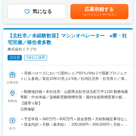
止し、能力給制度を導入しています。個人の実績及び成果がきち
が参入しにくく、製品優位性が高いです。
します。
んと評価に反映されます。賃金はあくまでも目安の金額であり、
応募依頼する
また、カーボンニュートラルがうたわれる世の中で半導体メーカ
気になる
選考を通じて上下する可能性があります。月給(月額)は固定手当を
（エージェントサービス）
ーでもフロンガスから自然冷媒にシフトすることが求められてお
■当社、仕事の魅力
含めた表記です。
り、その延長戦で最小化が急務になっています。海外は小型化に
・「FOR Alliance System」という、担当営業、クライアントリー
苦戦していますが、同社が先駆けて小型化に成功しています。
ダー、シニアエキスパートの3者によるサポート体制があります。
・ワールドインテックのワークスタイルは、あなたのキャリア形
【北杜市／未経験歓迎】マシンオペレーター ※寮・社
■同社について：
成をともに考え、自分に合った分野・勤務地で働けるワークスタ
宅完備／移住者多数
【事業】同社は1984年に元教師の津金会長が設立し9名で電子部
イルです。
品の組立下請けとしてスタート、真空をコア技術とし、真空事
株式会社ミラプロ
・実務に必要なスキルを身に付けることができる教育研修制度が
業・ユニット事業・医療機器事業・次世代事業開発の4事業と事業
あり、さまざまな技術を身に付けることができます。
正社員
5名以上採用
のすそ野が広いことも特徴です。主力事業である真空事業では、
半導体製造装置に使われる「溶接ベローズ」で世界トップクラス
のシェアを誇ります。その他の事業も真空技術から発展してお
変更の範囲：会社の定める業務
～溶接べローズにおいて国内シェア60％のNo.1で国家プロジェク
り、創業当時から積み重ねた溶接・機械加工・組立等の技術の高
トにも参画／直近10年の売上2.5倍／社内託児所・社宅有り／海外
度化を図ってきました。多くの業種に共通するものづくりのノウ
仕事内容
にも進出する成長企業～
ハウとエンジニアリング手法を活かし、半導体・IT・医療・新時
＜勤務地詳細＞本社住所：山梨県北杜市須玉町穴平1100 勤務地最
代のグリーンエネルギー分野等に技術や製品を提供し国内外のイ
■担当業務：マシンオペレーター職としてご活躍いただきます。
寄駅：中央本線／韮崎駅受動喫煙対策：屋内全面禁煙変更の範
ノベーションを下支えしています。創業当初から売上も右肩上が
■詳細：半導体を作るためには「真空」の環境が必要です。
勤務地
囲：会社の定める事業所
りで推移しており、創業50周年にあたる2034年度には1000億円
【最寄り駅】
当社では真空状態を生み出すために不可欠な各種装置・部品類の
の売上げを目指します。
日野春駅
設計や製造を行っており、本ポジションではマシンを用いてそれ
らの加工を行うオペレーター業務をお任せします。
＜予定年収＞380万円～600万円＜賃金形態＞月給制補足事項なし
変更の範囲：会社の定める業務
＜加工例＞マシニングセンタやNC旋盤を使って金属の加工業務を
＜賃金内訳＞月額（基本給）：200,000円～300,000円＜月給＞
お願いします。半導体製造装置や宇宙科学研究、医療機器製造装
給与
200,000円～300,000円＜昇給有無＞有＜残業手当＞有＜給与補足
置などに使われる金属部品の加工です。図面の確認、プログラミ
＞・賞与:年2回 約3か月 ※前年度実績・評価制度:年功序列制を廃