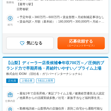
最適なエンジニアポジションをご提案いたします。
勤務地
囲：会社の定める事業所
【事業】同社は1984年に元教師の津金会長が設立し9名で電子部
【最寄り駅】
品の組立下請けとしてスタート、直近約10年で売上高2.5倍と急成
日野春駅
主力製品である真空装置向け部品（成形ベローズ・溶接ベロー
長中の機能部品メーカーです。真空をコア技術とし、真空事業・
ズ）を中心に、半導体製造装置に欠かせない高精度製品の開発・
＜予定年収＞380万円～600万円＜賃金形態＞月給制補足事項なし
ユニット事業・医療機器事業・次世代事業開発の4事業と事業のす
生産・品質向上に携わっていただきます。
＜賃金内訳＞月額（基本給）：180,000円～300,000円＜月給＞
そ野が広いことも特徴です。主力事業である真空事業では、半導
給与
180,000円～300,000円＜昇給有無＞有＜残業手当＞有＜給与補足
体製造装置に使われる「溶接ベローズ」で世界トップクラスのシ
担当領域によっては、製品の設計段階から製造工程の立ち上げ、
＞・賞与:年2回 約3か月 ※前年度実績・評価制度:年功序列制を廃
ェアを誇ります。その他3事業は真空技術から発展しています。創
品質改善まで一貫して関与できるため、ものづくりの上流から下
止し、能力給制度を導入しています。個人の実績及び成果がきち
業当初から売上も右肩上がりで推移しており、創業50周年にあた
流まで幅広い経験を積むことが可能です。
んと評価に反映されます。賃金はあくまでも目安の金額であり、
る2034年度には1000億円の売上げを目指します。
応募依頼する
気になる
選考を通じて上下する可能性があります。月給(月額)は固定手当を
【就業環境】働き方改革を進めており、残業は分単位で管理／本
（エージェントサービス）
■具体的な業務例：
含めた表記です。
社近くには社内託児所の設置／本社近辺には単身・世帯用に新築
＜生産技術＞
の社宅もあり、社員の働きやすい環境を整えています。
半導体製造装置向け部品や真空機器製品の製造工程設計・改善、
【社風】会社の沿革と同様に、社員の挑戦を後押しし、たとえ失
設備導入を通じて、生産性向上や自動化を推進。
敗しても挑戦したこと自体を称える社風です。その裏付けとして
【山梨】ディーラー店長候補◆年収700万～／圧倒的ブ
＜設計エンジニア＞
未経験の方も積極採用しています。
ランド力で早期昇格・昇給叶いやすい／プライム上場
真空機器部品やベローズ製品の設計・開発を担当し、顧客ニーズ
に応じた製品設計や性能評価。
株式会社 IDOM （旧社名：ガリバーインターナショナル）
変更の範囲：会社の定める業務
＜品質保証・品質管理＞
正社員
上場企業
5名以上採用
半導体関連部品や真空機器製品の品質管理・保証を担当し、品質
改善や不具合防止を通じて製品品質の向上を推進。
～最短1年で店長昇格／東証プライム上場／健康経営優良法人認定
■こんな方におすすめ：
／他業界からの活躍実績多数／社宅・家族手当など福利厚生充実
・最先端の半導体業界で技術を磨きたい方
仕事内容
／年間休日休暇120日～
・成長企業でキャリアアップを目指したい方
＜勤務地詳細＞山梨県内の店舗住所：原則ご自宅から通勤可能な