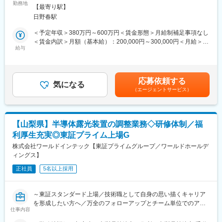
■詳細：主力製品となる「ベローズ」や「真空配管」をはじめとす
勤務地
囲：会社の定める事業所
【最寄り駅】
る、真空関連部品の溶接を行います。クリーンな製造環境の中、
■職場環境：
日野春駅
様々な溶接（アーク・ガス・TIG・レーザー・電子ビーム等）を経
・生産ラインは24時間稼働となっているため3交替での勤務とな
験することができ、高度な溶接スキルが身につきます。
＜予定年収＞380万円～600万円＜賃金形態＞月給制補足事項なし
り週単位で勤務時間が変わります。
＜製造している製品例＞
＜賃金内訳＞月額（基本給）：200,000円～300,000円＜月給＞
・生産現場ですので季節ごとの寒暖差があります。
◇真空状態を生み出すための各種部品（溶接ベローズ、成形ベロ
給与
200,000円～300,000円＜昇給有無＞有＜残業手当＞有＜給与補足
・個人ロッカー付きの更衣室あり
ーズ、高純度ガス用配管等）
＞・賞与:年2回 約3か月 ※前年度実績・モデル年収：400万円（経
・昼食は会社補助により1食380円でとることが出来ます（定食2
◇真空技術の応用製品（チラー、アルミチャンバーほか）
験2年／月給24万円）600万円（経験10年／月給35万円）・評価
種類、カレーライス、麺類）。
◇医療分野向け自動化装置、検査装置◇製造工程自動化にかかる
制度:年功序列制を廃止し、能力給制度を導入しています。個人の
応募依頼する
各種装置・部品類 など
気になる
実績及び成果がきちんと評価に反映されます。賃金はあくまでも
変更の範囲：会社の定める業務
（エージェントサービス）
目安の金額であり、選考を通じて上下する可能性があります。月
■同社について：
給(月額)は固定手当を含めた表記です。
【事業】同社は1984年に元教師の津金会長が設立し9名で電子部
品の組立下請けとしてスタート、真空をコア技術とし、真空事
【山梨県】半導体露光装置の調整業務◇研修体制／福
業・ユニット事業・医療機器事業・次世代事業開発の4事業と事業
利厚生充実◎東証プライム上場G
のすそ野が広いことも特徴です。主力事業である真空事業では、
半導体製造装置に使われる「溶接ベローズ」で世界トップクラス
株式会社ワールドインテック【東証プライムグループ／ワールドホールデ
のシェアを誇ります。その他の事業も真空技術から発展してお
ィングス】
り、創業当時から積み重ねた溶接・機械加工・組立等の技術の高
正社員
5名以上採用
度化を図ってきました。多くの業種に共通するものづくりのノウ
ハウとエンジニアリング手法を活かし、半導体・IT・医療・新時
代のグリーンエネルギー分野等に技術や製品を提供し国内外のイ
～東証スタンダード上場／技術職として自身の思い描くキャリア
ノベーションを下支えしています。創業当初から売上も右肩上が
を形成したい方へ／万全のフォローアップとチーム単位でのアサ
りで推移しており、創業50周年にあたる2034年度には1000億円
仕事内容
イン～
の売上げを目指します。