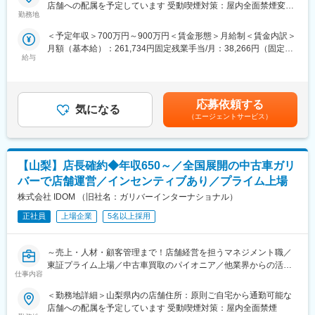
全国に約460店舗展開するガリバー店舗にて、お車の提案営業
店舗への配属を予定しています 受動喫煙対策：屋内全面禁煙変更
■同社について：
（買取・販売）を行ってもらいます。
勤務地
の範囲：会社の定める事業所
【事業】同社は1984年に元教師の津金会長が設立し9名で電子部
クルマという移動手段（モノ）だけではなく、お客様の人生に彩
品の組立下請けとしてスタート、直近約10年で売上高2.5倍と急成
＜予定年収＞700万円～900万円＜賃金形態＞月給制＜賃金内訳＞
りを与えるスマートカーライフ（コト）の考えのもと、最適な1台
長中の機能部品メーカーです。真空をコア技術とし、真空事業・
月額（基本給）：261,734円固定残業手当/月：38,266円（固定残
をご提案します。
ユニット事業・医療機器事業・次世代事業開発の4事業と事業のす
給与
業時間20時間0分/月）超過した時間外労働の残業手当は追加支給
今回は大型店舗拡大に伴う増員募集です。
そ野が広いことも特徴です。主力事業である真空事業では、半導
＜月給＞300,000円（一律手当を含む）＜昇給有無＞有＜残業手
体製造装置に使われる「溶接ベローズ」で世界トップクラスのシ
当＞有＜給与補足＞※店長候補としてオファーする場合、月給は固
■業務概要：
ェアを誇ります。その他3事業は真空技術から発展しています。創
定で30万円提示ですが、別途、インセンティブおよび各種手当の
これまでの営業販売経験を活かし、店長候補としてご来店された
応募依頼する
業当初から売上も右肩上がりで推移しており、創業50周年にあた
気になる
支給により、年収は個人の実績に応じて変動します。■賞与：年2
お客様との商談を中心に幅広く行っていただきます。
（エージェントサービス）
る2034年度には1000億円の売上げを目指します。
回（6月・12月）・別途インセンティブ、手当あり賃金はあくま
その後は年2回開催しているライセンステスト（店長資格試験）で
【就業環境】働き方改革を進めており、残業は分単位で管理／本
でも目安の金額であり、選考を通じて上下する可能性がありま
店長を目指していただきます。最短半年～1年、平均1年半で店長
社近くには社内託児所の設置／本社近辺には単身・世帯用に新築
す。月給(月額)は固定手当を含めた表記です。
に昇格しています！
の社宅もあり、社員の働きやすい環境を整えています。
【山梨】店長確約◆年収650～／全国展開の中古車ガリ
【社風】会社の沿革と同様に、社員の挑戦を後押しし、たとえ失
■業務詳細：
バーで店舗運営／インセンティブあり／プライム上場
敗しても挑戦したこと自体を称える社風です。その裏付けとして
・お客様との提案商談（自動車の販売、買取、その他サービスの
株式会社 IDOM （旧社名：ガリバーインターナショナル）
未経験の方も積極採用しています。
ご提案）
・自動車の査定業務
正社員
上場企業
5名以上採用
変更の範囲：会社の定める業務
・来店集客活動（webサイトへの情報登録、店舗ブログの更新な
ど）
～売上・人材・顧客管理まで！店舗経営を担うマネジメント職／
・展示車両の配置設計など
東証プライム上場／中古車買取のパイオニア／他業界からの活躍
仕事内容
実績多数／社宅・家族手当など福利厚生充実／年間休日休暇120
■組織構成：
日～
1店舗あたり約6名程度、一部10名以上の社員がいる大型店舗もあ
＜勤務地詳細＞山梨県内の店舗住所：原則ご自宅から通勤可能な
ります。
店舗への配属を予定しています 受動喫煙対策：屋内全面禁煙