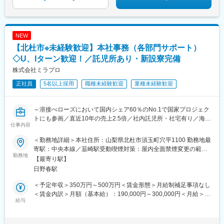
NEW
【北杜市※未経験歓迎】本社事務（各部門サポート）
◇U、Iターン歓迎！／託児所あり・新設寮完備
株式会社ミラプロ
正社員
5名以上採用
職種未経験歓迎
業種未経験歓迎
～溶接べローズにおいて国内シェア60％のNo.1で国家プロジェク
トにも参画／直近10年の売上2.5倍／社内託児所・社宅有り／海外
仕事内容
にも進出する成長企業～
＜勤務地詳細＞本社住所：山梨県北杜市須玉町穴平1100 勤務地最
■担当業務：
寄駅：中央本線／韮崎駅受動喫煙対策：屋内全面禁煙変更の範
同社の事務職の業務をお任せします。
勤務地
囲：会社の定める事業所
【最寄り駅】
今までの経験は不問です。未経験の方にも配属部署で一から丁寧
日野春駅
に教えますのでご安心下さい。
〈具体的には〉
＜予定年収＞350万円～500万円＜賃金形態＞月給制補足事項なし
各部門（技術部門、製造部門、資材部門）でのデータ入力、伝票
＜賃金内訳＞月額（基本給）：190,000円～300,000円＜月給＞
入力、書類整理等
給与
190,000円～300,000円＜昇給有無＞有＜残業手当＞有＜給与補足
＞・賞与:年2回 約3か月 ※前年度実績・評価制度:年功序列制を廃
■同社について：
止し、能力給制度を導入しています。個人の実績及び成果がきち