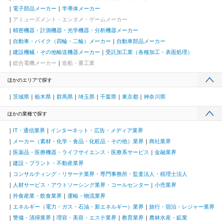
電子部品メーカー
半導体メーカー
アミューズメント・エンタメ・ゲームメーカー
精密機器・計測機器・光学機器・分析機器メーカー
自動車・バイク（四輪・二輪）メーカー
自動車部品メーカー
建設機械・その他輸送機器メーカー
受託加工業（各種加工・表面処理）
総合電機メーカー
造船・重工業
ほかのエリアで探す
茨城県
栃木県
群馬県
埼玉県
千葉県
東京都
神奈川県
ほかの業種で探す
IT・通信業界
インターネット・広告・メディア業界
メーカー（素材・化学・食品・化粧品・その他）業界
商社業界
医薬品・医療機器・ライフサイエンス・医療系サービス
金融業界
建設・プラント・不動産業界
コンサルティング・リサーチ業界・専門事務所・監査法人・税理士法人
人材サービス・アウトソーシング業界・コールセンター
小売業界
外食産業・飲食業界
運輸・物流業界
エネルギー（電力・ガス・石油・新エネルギー）業界
旅行・宿泊・レジャー業界
警備・清掃業界
理容・美容・エステ業界
教育業界
農林水産・鉱業