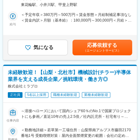
において国内トップシェアを誇る同社にて、金属加工業務をご担
伸びていきます。
東花輪駅、小井川駅、甲斐上野駅
当いただきます。
最先端の加工機、マシニングが複数台あり、スキルアップを目指
《時短のままキャリアアップ》
＜予定年収＞380万円～500万円＜賃金形態＞月給制補足事項なし
している方にも最適な環境です。
■キャリアの一例
＜賃金内訳＞月額（基本給）：180,000円～300,000円＜月給＞
・トップセールス、スペシャリストの道へ
給与
180,000円～300,000円＜昇給有無＞有＜残業手当＞有＜給与補足
■具体的な業務内容：
・店長、支店長、事業部長へ
＞・賞与:年2回 約3か月 ※前年度実績・評価制度:年功序列制を廃
半導体製造装置に使用される真空機器部品やベローズ製品の金属
・社内公募制度で営業企画、人事、事業企画、新規事業・海外事
止し、能力給制度を導入しています。個人の実績及び成果がきち
加工業務をご担当いただきます。
業担当など、営業職以外のキャリアを選択
んと評価に反映されます。賃金はあくまでも目安の金額であり、
応募依頼する
・NC旋盤・マシニングセンタを用いた精密金属加工
気になる
選考を通じて上下する可能性があります。月給(月額)は固定手当を
（エージェントサービス）
・加工プログラム作成および加工条件の設定・調整
■表彰実績多数：
含めた表記です。
・製品の寸法測定・品質確認
◎「健康経営優良法人2025（大規模法人部門）」認定
・生産性向上や品質改善に向けた取り組み
◎「働きがいのある会社（従業員1000名以上部門）」7年連続選
・新規製品の立ち上げや製造工程改善への参画
出
未経験歓迎！【山梨・北杜市】機械設計(チラー)半導体
業界を支える成長企業／挑戦環境・働き方◎
■こんな方におすすめ：
■評価制度：
・高度な加工機で製品を作ってみたい方
株式会社ミラプロ
評価制度に関しては営業能力等級評価とインセンティブ評価の2種
・自身のスキルアップを目指したい方
類があります。
正社員
5名以上採用
職種未経験歓迎
業種未経験歓迎
◇営業能力等級：4ヶ月に1回、能力要件表に基づいて等級が決
■同社について：
定。
【事業】同社は1984年に元教師の津金会長が設立し9名で電子部
◇インセンティブ評価：4ヶ月平均値の実績に応じて決定。自身の
～溶接べローズにおいて国内シェア60％のNo.1で国家プロジェク
品の組立下請けとしてスタート、直近約10年で売上高2.5倍と急成
実績が給与・役職にしっかりと反映される実力主義の評価制度で
トにも参画／直近10年の売上2.5倍／社内託児所・社宅有り～
長中の機能部品メーカーです。真空をコア技術とし、真空事業・
す。
仕事内容
ユニット事業・医療機器事業・次世代事業開発の4事業と事業のす
■業務概要：
＜勤務地詳細＞若草第一工場住所：山梨県南アルプス市藤田2170
そ野が広いことも特徴です。主力事業である真空事業では、半導
■当社について：
半導体製造で欠かすことができない真空技術・溶接ベローズ分野
番地1号 受動喫煙対策：屋内全面禁煙変更の範囲：会社の定める
体製造装置に使われる「溶接ベローズ」で世界トップクラスのシ
『日本のガリバーから世界のIDOMへ』東証プライム上場でクルマ
において国内トップシェアを誇る同社にて、同社製品「チラー」
勤務地