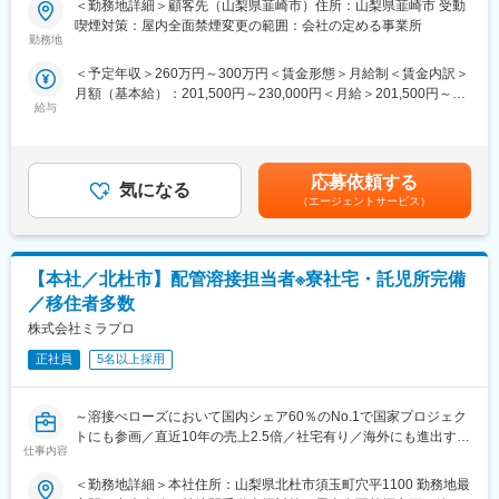
＜勤務地詳細＞顧客先（山梨県韮崎市）住所：山梨県韮崎市 受動
将来的には年収800万円以上を目指せるエンジニアへ！同社の最
制を取っております。配属された後、不安ごとや今後のキャリア
喫煙対策：屋内全面禁煙変更の範囲：会社の定める事業所
大の強みは確実に技術職としてキャリアアップ出来る事です！い
に関して相談できる環境を整えています。
勤務地
わゆる事務系やサポート系の案件アサインは行っておらず、
・社員対しキャリアUP、スキルUP を目的とした技術研修カリキ
＜予定年収＞260万円～300万円＜賃金形態＞月給制＜賃金内訳＞
100％技術専門職のご案内が可能であり、自身が持つキャリア像
ュラムを実施しております。興味のある項目や業務、関係してい
月額（基本給）：201,500円～230,000円＜月給＞201,500円～
に沿って市場価値向上をサポートします。
る項目、スキルチェンジに繋がる項目などを自由に受講して頂く
給与
230,000円＜昇給有無＞有＜残業手当＞有＜給与補足＞・昇給年1
いただく事が可能です。
回・寮費無料・残業、休日出勤、深夜手当/全額支給・国内・海外
【職務内容】
・これらの充実した研修制度とフォロー制度により入社後定着率
出張手当/日当3000～1万5000円・資格活用手当/月2000円～3万円
半導体製造装置および周辺機器の製造
は95%以上と非常に高い数値をマークしております。
賃金はあくまでも目安の金額であり、選考を通じて上下する可能
ドライバーやレンチなどの工具を使用し、手作業で組立を行いま
応募依頼する
気になる
性があります。月給(月額)は固定手当を含めた表記です。
す。
変更の範囲：会社の定める業務
（エージェントサービス）
【モデル年収】
570万円／29歳・入社3年目・男性（月給38万円＋各種手当）
【本社／北杜市】配管溶接担当者※寮社宅・託児所完備
680万円／32歳・入社5年目・男性（月給45万円＋各種手当）
／移住者多数
【豊富な手当】
株式会社ミラプロ
技術・語学系全138種の資格手当を用意しており、自身の頑張り
が給与に変換される仕組みとなっています。また、社宅完備(赴任
正社員
5名以上採用
地による) しています。
～溶接べローズにおいて国内シェア60％のNo.1で国家プロジェク
【万全のフォロー体制】
トにも参画／直近10年の売上2.5倍／社宅有り／海外にも進出する
・フォロー体制が非常に手厚くなっています。同社には受入教育
仕事内容
成長企業～
や定期面談を行う「クライアントリーダー」、経験20年以上の技
術スペシャリスト「シニアエキスパート」、クライアントとやり
＜勤務地詳細＞本社住所：山梨県北杜市須玉町穴平1100 勤務地最
■担当業務：
取りをしている「営業担当」が社員に対して月1回の面談を行う体