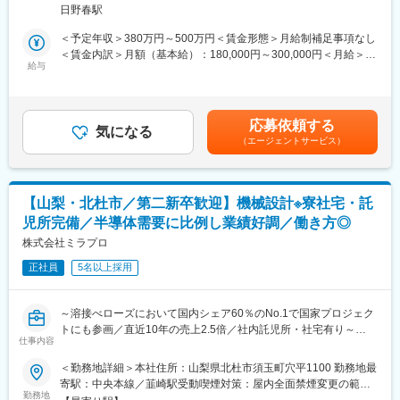
ユニット事業・医療機器事業・次世代事業開発の4事業と事業のす
日野春駅
連）としての就業を想定しています。
そ野が広いことも特徴です。主力事業である真空事業では、半導
※ベローズとは：ベローズ＝「伸縮管」です。真空技術の分野で
体製造装置に使われる「溶接ベローズ」で世界トップクラスのシ
＜予定年収＞380万円～500万円＜賃金形態＞月給制補足事項なし
は、一般に金属で製作した筒状のものにひだを設け、伸縮性・気
ェアを誇ります。その他3事業は真空技術から発展しています。創
＜賃金内訳＞月額（基本給）：180,000円～300,000円＜月給＞
密性・バネ性を持たせたものをベローズと呼びます。
給与
業当初から売上も右肩上がりで推移しており、創業50周年にあた
180,000円～300,000円＜昇給有無＞有＜残業手当＞有＜給与補足
る2034年度には1000億円の売上げを目指します。
＞・賞与:年2回 約3か月 ※前年度実績・評価制度:年功序列制を廃
■同社について：
【就業環境】働き方改革を進めており、残業は分単位で管理して
止し、能力給制度を導入しています。個人の実績及び成果がきち
【事業】同社は1984年に元教師の津金会長が設立し9名で電子部
おります。
んと評価に反映されます。賃金はあくまでも目安の金額であり、
応募依頼する
品の組立下請けとしてスタート、真空をコア技術とし、真空事
気になる
【社風】会社の沿革と同様に、社員の挑戦を後押しし、たとえ失
選考を通じて上下する可能性があります。月給(月額)は固定手当を
（エージェントサービス）
業・ユニット事業・医療機器事業・次世代事業開発の4事業と事業
敗しても挑戦したこと自体を称える社風です。その裏付けとして
含めた表記です。
のすそ野が広いことも特徴です。主力事業である真空事業では、
未経験の方も積極採用しています。
半導体製造装置に使われる「溶接ベローズ」で世界トップクラス
のシェアを誇ります。その他の事業も真空技術から発展してお
変更の範囲：会社の定める業務
【山梨・北杜市／第二新卒歓迎】機械設計※寮社宅・託
り、創業当時から積み重ねた溶接・機械加工・組立等の技術の高
児所完備／半導体需要に比例し業績好調／働き方◎
度化を図ってきました。多くの業種に共通するものづくりのノウ
ハウとエンジニアリング手法を活かし、半導体・IT・医療・新時
株式会社ミラプロ
代のグリーンエネルギー分野等に技術や製品を提供し国内外のイ
正社員
5名以上採用
ノベーションを下支えしています。創業当初から売上も右肩上が
りで推移しており、創業50周年にあたる2034年度には1000億円
の売上げを目指します。
～溶接べローズにおいて国内シェア60％のNo.1で国家プロジェク
【就業環境】本社が位置する北杜市は日本百名山に囲まれた自然
トにも参画／直近10年の売上2.5倍／社内託児所・社宅有り～
豊かな市で「住みたい田舎ランキング2018」（宝島社発刊・2018
仕事内容
年2月号）第1位／高校生までは医療費が無料／東京まで特急1
■業務概要：
＜勤務地詳細＞本社住所：山梨県北杜市須玉町穴平1100 勤務地最
本・車で1.5～2時間程度・リニアモーターカー開通後は1時間以内
半導体製造で欠かすことができない真空技術・溶接ベローズ分野
寄駅：中央本線／韮崎駅受動喫煙対策：屋内全面禁煙変更の範
での行き来も可能／キャンプ・登山・ウィンタースポーツ等を日
において国内トップシェアを誇る同社にて、機械設計業務をご担
勤務地
囲：会社の定める事業所