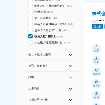
転勤なし（勤務地限定）
(
364
)
学歴不問
(
435
)
株式
第二新卒歓迎
(
643
)
スマート
社会人経験10年以上歓迎
(
387
)
正社員
急募！入社まで1カ月
(
377
)
採用人数5名以上
(
692
)
入社後の職種変更なし
(
173
)
仕事
会社・職場の環境
対象
待遇・福利厚生
勤務地
語学
最寄駅
仕事内容
給与
社員の平均年齢