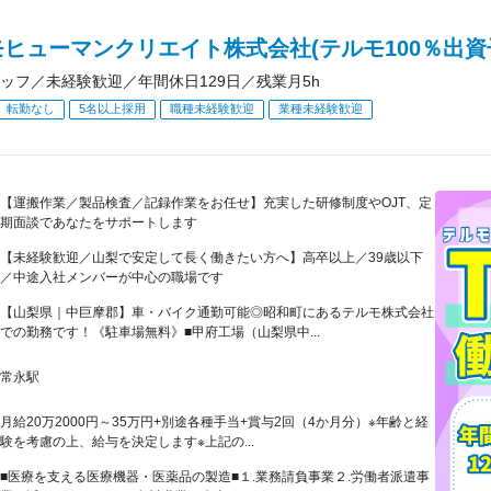
ヒューマンクリエイト株式会社(テルモ100％出資
ッフ／未経験歓迎／年間休日129日／残業月5h
転勤なし
5名以上採用
職種未経験歓迎
業種未経験歓迎
【運搬作業／製品検査／記録作業をお任せ】充実した研修制度やOJT、定
期面談であなたをサポートします
【未経験歓迎／山梨で安定して長く働きたい方へ】高卒以上／39歳以下
／中途入社メンバーが中心の職場です
【山梨県｜中巨摩郡】車・バイク通勤可能◎昭和町にあるテルモ株式会社
での勤務です！《駐車場無料》■甲府工場（山梨県中...
常永駅
月給20万2000円～35万円+別途各種手当+賞与2回（4か月分）※年齢と経
験を考慮の上、給与を決定します※上記の...
■医療を支える医療機器・医薬品の製造■１.業務請負事業２.労働者派遣事