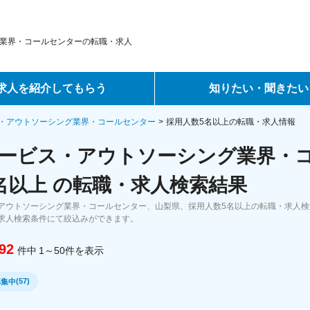
業界・コールセンターの転職・求人
求人を紹介してもらう
知りたい・聞きたい
ントサービス
転職ノウハウ
・アウトソーシング業界・コールセンター
採用人数5名以上の転職・求人情報
ービス・アウトソーシング業界・
サービス
データで見る転職
名以上 の転職・求人検索結果
ーエージェントサービス
コラム・インタビュー
アウトソーシング業界・コールセンター、山梨県、採用人数5名以上の転職・求人
求人検索条件にて絞込みができます。
転職Q&A
92
件中
1～50
件
を表示
(
57
)
募集中