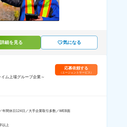
詳細を見る
気になる
応募依頼する
（エージェントサービス）
ライム上場グループ企業～
年間休日124日／大手企業取引多数／WEB面
卒以上