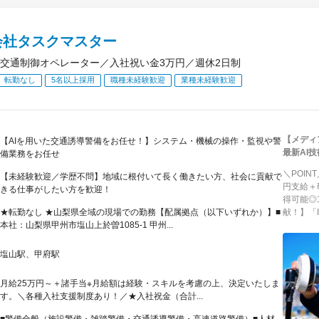
会社タスクマスター
交通制御オペレーター／入社祝い金3万円／週休2日制
転勤なし
5名以上採用
職種未経験歓迎
業種未経験歓迎
【メディ
【AIを用いた交通誘導警備をお任せ！】システム・機械の操作・監視や警
最新AI
備業務をお任せ
＼POI
【未経験歓迎／学歴不問】地域に根付いて長く働きたい方、社会に貢献で
円支給＋
きる仕事がしたい方を歓迎！
得可能◎
★転勤なし ★山梨県全域の現場での勤務【配属拠点（以下いずれか）】■
献！】「
本社：山梨県甲州市塩山上於曽1085-1 甲州...
塩山駅、甲府駅
月給25万円～＋諸手当※月給額は経験・スキルを考慮の上、決定いたしま
す。＼各種入社支援制度あり！／★入社祝金（合計...