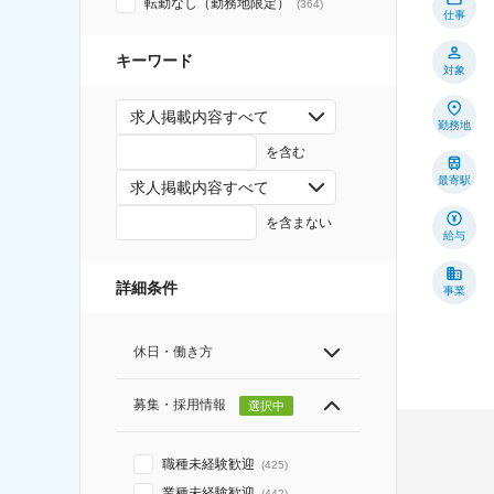
転勤なし（勤務地限定）
(
364
)
仕事
キーワード
対象
求人掲載内容すべて
勤務地
を含む
最寄駅
求人掲載内容すべて
を含まない
給与
詳細条件
事業
休日・働き方
募集・採用情報
選択中
職種未経験歓迎
(
425
)
業種未経験歓迎
(
442
)