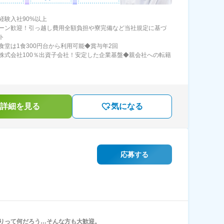
経験入社90%以上
ターン歓迎！引っ越し費用全額負担や寮完備など当社規定に基づ
ト
食堂は1食300円台から利用可能◆賞与年2回
株式会社100％出資子会社！安定した企業基盤◆親会社への転籍
詳細を見る
気になる
応募する
りって何だろう…そんな方も大歓迎。