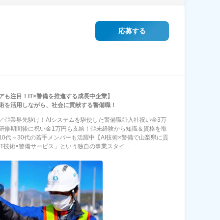
応募する
アも注目！IT×警備を推進する成長中企業】
技術を活用しながら、社会に貢献する警備職！
NT／◎業界先駆け！AIシステムを駆使した警備職◎入社祝い金3万
研修期間後に祝い金1万円も支給！◎未経験から知識＆資格を取
10代～30代の若手メンバーも活躍中【AI技術×警備で山梨県に貢
IT技術×警備サービス」という独自の事業スタイ...