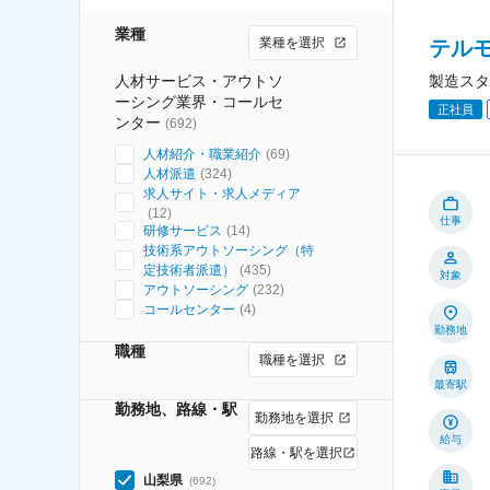
業種
業種を選択
テルモ
人材サービス・アウトソ
製造スタ
ーシング業界・コールセ
正社員
ンター
(
692
)
人材紹介・職業紹介
(
69
)
人材派遣
(
324
)
求人サイト・求人メディア
(
12
)
仕事
研修サービス
(
14
)
技術系アウトソーシング（特
定技術者派遣）
(
435
)
対象
アウトソーシング
(
232
)
コールセンター
(
4
)
勤務地
職種
職種を選択
最寄駅
勤務地、路線・駅
勤務地を選択
給与
路線・駅を選択
山梨県
(
692
)