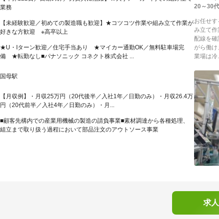
20～3
業務
お任せす
【未経験歓迎／初めての製造職も歓迎】★コツコツ作業や組み立て作業が
み立て作
好きな方歓迎 ※高卒以上
配線を確
★U・Iターン歓迎／住宅手当あり ★マイカー通勤OK／無料駐車場完
がら働け
備 ★転勤なし■パナソニック コネクト株式会社 ...
業場は冷..
国母駅
【月収例】・月収25万円（20代後半／入社1年／日勤のみ）・月収26.4万
円（20代前半／入社4年／日勤のみ）・月...
■顧客先構内での産業用機械の製造の請負事業■素材調達から各種処理、
組立まで取り扱う過程において部品注文のアウトソース事業
求人