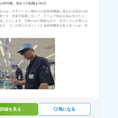
0代が約半数。初めての転職もOK◎
るのは、大手メーカー構内での産業用機械に使われる部品の組
業です。作業手順書に沿って、チームで部品を組み付けたり、
認したりします。日勤のみの勤務なので、生活リズムを整えな
ます。【この求人のポイント】★精密機器を取り扱うため、作
.
詳細を見る
気になる