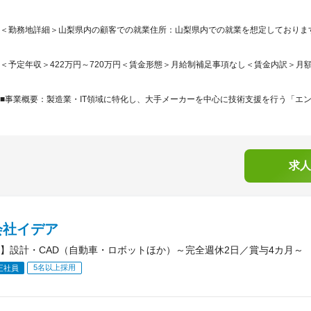
＜勤務地詳細＞山梨県内の顧客での就業住所：山梨県内での就業を想定しております 
＜予定年収＞422万円～720万円＜賃金形態＞月給制補足事項なし＜賃金内訳＞月額（基本
■事業概要：製造業・IT領域に特化し、大手メーカーを中心に技術支援を行う「エン
求人
会社イデア
】設計・CAD（自動車・ロボットほか）～完全週休2日／賞与4カ月～
5名以上採用
正社員