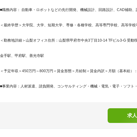
■職務内容： 自動車・ロボットなどの先行開発、機械設計、回路設計、CAD補助、
＜最終学歴＞大学院、大学、短期大学、専修・各種学校、高等専門学校、高等学校
＜勤務地詳細＞山梨オフィス住所：山梨県甲府市中央3丁目10-14 TFビル3-G 受動
金手駅、甲府駅、善光寺駅
＜予定年収＞450万円～800万円＜賃金形態＞月給制＜賃金内訳＞月額（基本給）：300,0
■事業内容：人材派遣、請負開発、コンサルティング・機械・電気・電子・ソフト・化
求人