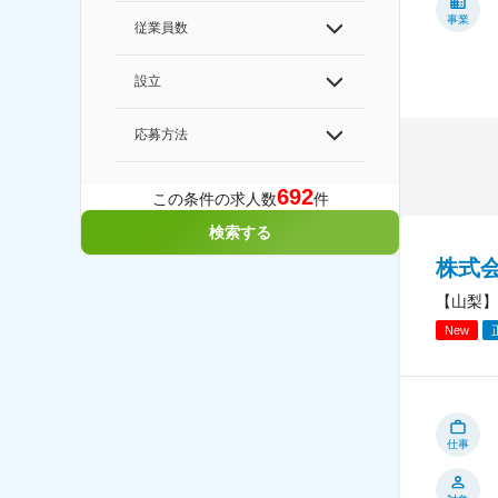
事業
従業員数
設立
応募方法
692
この条件の求人数
件
検索する
株式
【山梨】
New
仕事