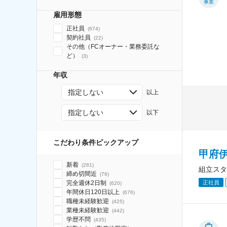
事業
雇用形態
正社員
(
674
)
契約社員
(
22
)
その他（FCオーナー・業務委託な
ど）
(
3
)
年収
指定しない
以上
指定しない
以下
こだわり条件ピックアップ
甲府
新着
(
281
)
組立スタ
締め切間近
(
76
)
正社員
完全週休2日制
(
620
)
年間休日120日以上
(
676
)
職種未経験歓迎
(
425
)
業種未経験歓迎
(
442
)
学歴不問
(
435
)