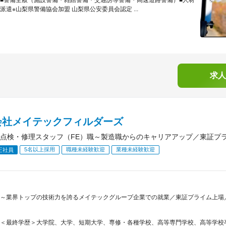
■警備全般（施設警備・雑踏警備・交通誘導警備・高速道路警備）■人材
派遣※山梨県警備協会加盟 山梨県公安委員会認定 ...
求人
会社メイテックフィルダーズ
点検・修理スタッフ（FE）職～製造職からのキャリアアップ／東証プ
5名以上採用
職種未経験歓迎
業種未経験歓迎
正社員
～業界トップの技術力を誇るメイテックグループ企業での就業／東証プライム上場／
＜最終学歴＞大学院、大学、短期大学、専修・各種学校、高等専門学校、高等学校