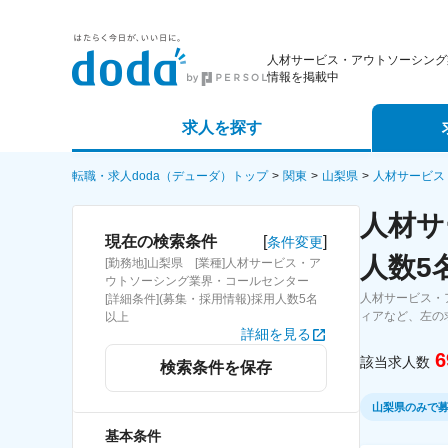
人材サービス・アウトソーシング
情報を掲載中
求人を探す
詳細条件から探す
エージェ
転職・求人doda（デューダ）トップ
関東
山梨県
人材サービス
人材サ
新着求人から探す
スカウト
[
]
現在の検索条件
条件変更
人数5
[勤務地]山梨県 [業種]人材サービス・ア
求人特集から探す
パートナ
ウトソーシング業界・コールセンター
人材サービス・
[詳細条件](募集・採用情報)採用人数5名
ィアなど、左の
以上
詳細を見る
6
該当求人数
検索条件を保存
山梨県のみで
基本条件