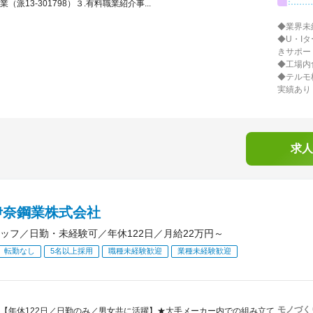
業（派13-301798）３.有料職業紹介事...
◆業界未
◆U・I
きサポー
◆工場内
◆テルモ
実績あり
求人
伊奈鋼業株式会社
ッフ／日勤・未経験可／年休122日／月給22万円～
転勤なし
5名以上採用
職種未経験歓迎
業種未経験歓迎
モノづく
【年休122日／日勤のみ／男女共に活躍】★大手メーカー内での組み立て