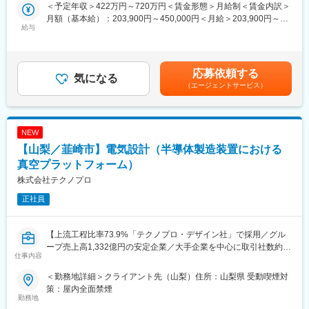
る事業所
＜予定年収＞422万円～720万円＜賃金形態＞月給制＜賃金内訳＞
当日は、メイテックフィルダーズの事業内容や働き方、OS業態
月額（基本給）：203,900円～450,000円＜月給＞203,900円～
（アウトソーシング業界）の特徴についてご説明いたします。お
給与
450,000円＜昇給有無＞有＜残業手当＞有＜給与補足＞※能力・経
話を聞いたうえでご興味をお持ちいただけましたら、後日選考へ
験・年齢を考慮のうえ、当社規程により優遇します。賞与:年2回
のご応募をご検討ください。
賃金はあくまでも目安の金額であり、選考を通じて上下する可能
________________________________________
性があります。月給(月額)は固定手当を含めた表記です。
■電話面談に参加するメリット
応募依頼する
気になる
（1） OS業態のリアルな働き方が分かる 求人票だけでは分かりづ
（エージェントサービス）
らい「実際の働き方」「配属の考え方」「キャリア形成」につい
てご説明します。
（2） メイテックフィルダーズの強みや魅力を理解できる 研修制
NEW
度やサポート体制、エンジニアとして長期的に成長できる環境に
ついてお伝えします。
【山梨／韮崎市】電気設計（半導体製造装置における
（3） 転職すべきか迷っている段階でも参加できる 応募意思は不
真空プラットフォーム）
要です。転職活動を始めたばかりの方や、他社と比較検討したい
株式会社テクノプロ
方も歓迎しています。
________________________________________
正社員
■実施詳細
・所要時間：10～15分程度
・実施方法：電話
【上流工程比率73.9%「テクノプロ・デザイン社」で採用／グル
・応募意思：不要
ープ売上高1,332億円の安定企業／大手企業を中心に取引社数約
仕事内容
・書類提出：不要
850社／研修充実／実績に応じた評価体制あり◎エンジニアとし
・選考実施：なし
ての市場価値が評価指標です！】
＜勤務地詳細＞クライアント先（山梨）住所：山梨県 受動喫煙対
策：屋内全面禁煙
■主な内容
■業務内容：顧客事業所にて半導体製造装置（成膜装置）の電気設
勤務地
・メイテックフィルダーズについて
計に携わっていただきます。