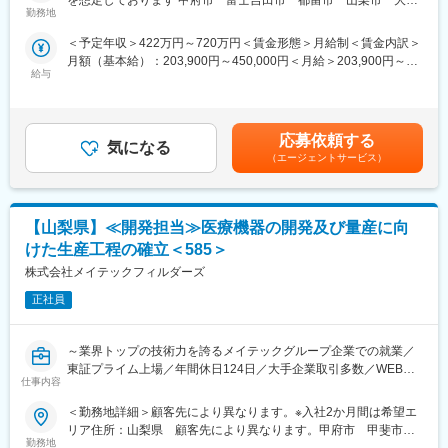
ードや手法の変化にも対応できる機動的な組織体制を作り上げて
■業務内容：
勤務地
市 韮崎市受動喫煙対策：屋内全面禁煙変更の範囲：当社におけ
います。
半導体製造装置、精密機器、医療機器などの据付、保守、メンテ
る各部署及び各拠点等、当社の定める場所（詳細は就業条件明示
＜予定年収＞422万円～720万円＜賃金形態＞月給制＜賃金内訳＞
ナンスを行っていただきます。日々のメンテナンスがメイン業務
書に記載）
（2）チーム制
月額（基本給）：203,900円～450,000円＜月給＞203,900円～
で案件を選別を行っていますので、サービス残業がないことはも
チームで目標を設定し、達成に向けて動いています。個人ノルマ
給与
450,000円＜昇給有無＞有＜残業手当＞有＜給与補足＞■昇給・賞
ちろん、無理な出勤・長時間残業等が無いといったことから、安
はありませんが、フォローしてもらったりフォローしたりと持ち
与有■賞与昨年実績平均：1,554,300円 (2024年実績管理職を除
定した働き方が出来ます。勤務先は大手メーカーの研究施設や工
つ持たれつで助け合う社風です。
く社員平均）【年収例】680万円／45歳（月給41万15円＋賞与＋
場、病院などのため安心安全の環境です。
その他手当）521万円／35歳（月給29万8705円＋賞与＋その他手
■詳細：
応募依頼する
（3）プロジェクト制度
気になる
当）436万円／25歳（月給25万8220円＋賞与＋その他手当）賃金
・医療用機器（MRI、CT、X線装置等）の据え付け・調整、保
（エージェントサービス）
支店をまたいたプロジェクト制度も盛んです。新規開拓や稼働推
はあくまでも目安の金額であり、選考を通じて上下する可能性が
守・メンテナンス業務
進、新サービス導入など複数のプロジェクトがあり、支店間での
あります。月給(月額)は固定手当を含めた表記です。
・自動倉庫等の物流システム全般の保守・メンテナンス業務
情報交換もしながら成長していける環境です。
・電気設備、電気製品（遮断器、電動機）の点検・調整・整備業
【山梨県】≪開発担当≫医療機器の開発及び量産に向
務
【入社後の体制】
上記のメンテナンスが未経験の方も多数ご活躍されています
けた生産工程の確立＜585＞
2か月の研修を経て、3～6か月でひとり立ちが目安です。
※顧客：株式上場企業および優良中堅企業 1,300社（グループ
株式会社メイテックフィルダーズ
◎パソコンでの研修+担当上司制 安心のサポート体制です！
計）
◎ひとり立ち後も担当上司が細やかにサポートします♪
■魅力：
正社員
◎働き方改善可能！完全週休2日制／年休124日／平均残業時間月
変更の範囲：会社の定める業務
20H／日々のメンテナンスがメイン業務
～業界トップの技術力を誇るメイテックグループ企業での就業／
◎年収100万円UPでのご入社実績も多数
東証プライム上場／年間休日124日／大手企業取引多数／WEB面
◎充実の研修制度：社員一人あたりの年間研修費・日本の企業で
仕事内容
接で選考が完結／年収1000万円を目指せる環境～
第5位（日経新聞社調べ）
■入社後の研修・フォロー体制：
＜勤務地詳細＞顧客先により異なります。※入社2か月間は希望エ
●上場企業及び優良中堅企業 約1,300社と取引あり◎
【社員一人当たりの1年間の研修費第5位】
リア住所：山梨県 顧客先により異なります。甲府市 甲斐市
●生産管理、歩留まり改善、設備管理、改善など
各専門ごとの技術研修から、ビジネスマナーなど一般的な研修ま
勤務地
富士吉田市 南アルプス市 中央市 受動喫煙対策：敷地内喫煙可