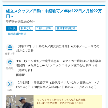
組立スタッフ／日勤・未経験可／年休122日／月給22万
円～
甲府伊奈鋼業株式会社
正社員
転勤なし
5名以上採用
職種未経験歓迎
業種未経験歓迎
【年休122日／日勤のみ／男女共に活躍】★大手メーカー内での
組み立て業務
仕事内容
★U・Iターン歓迎／住宅手当あり ★マイカー通勤OK／無料駐車
場完備 ★転勤なし■パナソニック コネクト株式会社 構内（部品
勤務地
加工・組み立て）山梨県中巨摩郡昭和町紙漉阿原1375＜アクセス
【最寄り駅】
＞JR身延線「国母駅」より徒歩10分※受動喫煙対策：敷地内喫煙
国母駅
可能場所あり
【月収例】・月収25万円（20代後半／入社1年／日勤のみ）・月
収26.4万円（20代前半／入社4年／日勤のみ）・月収29.4万円
給与
（30代後半／入社3年／日勤のみ）★経験年数・年齢・学歴等を
考慮の上、決定いたします！月給22万5000円～30万3000円+各種
手当＋賞与年2回
モノづくりって何だろう…そんな方も大歓迎。
20～30代が約半数。初めての転職もOK◎