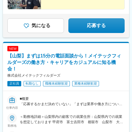
気になる
応募する
NEW
【山梨】まずは15分の電話面談から！メイテックフィ
ルダーズの働き方・キャリアをカジュアルに知る機
会！
株式会社メイテックフィルダーズ
正社員
転勤なし
職種未経験歓迎
業種未経験歓迎
■概要
「応募するかまだ決めていない」「まずは業界や働き方について
仕事内容
知りたい」という方向けの、10～15分程度のカジュアルな電話面
談です。
＜勤務地詳細＞山梨県内の顧客での就業住所：山梨県内での就業
ご参加にあたって応募意思や書類提出は不要です。選考も実施い
を想定しております 甲府市 富士吉田市 都留市 山梨市 大月
たしませんので、まずは情報収集の場としてお気軽にご参加くだ
勤務地
市 韮崎市受動喫煙対策：屋内全面禁煙変更の範囲：会社の定め
さい。