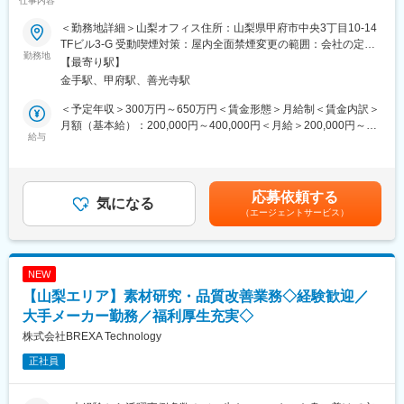
仕事内容
助、評価などの業務をお任せいたします。
経験者の方には希望に合わせて上流工程へのアサインも可能で
す。
＜勤務地詳細＞山梨オフィス住所：山梨県甲府市中央3丁目10-14
■具体的な仕事内容：
TFビル3-G 受動喫煙対策：屋内全面禁煙変更の範囲：会社の定め
あらゆるモノづくりのプロジェクトを遂行します。
勤務地
■教育体制：
る事業所
【最寄り駅】
※スキルやご本人様の希望をお伺いしながら、業務を決定いたしま
・年2回の定期面談
金手駅、甲府駅、善光寺駅
す。
・2カ月に1回の定例会
・機械設計
700種以上の研修・資格取得支援など育成環境◎
＜予定年収＞300万円～650万円＜賃金形態＞月給制＜賃金内訳＞
・回路設計
経験がない方でも現場にフォローできる先輩がいるので、安心し
月額（基本給）：200,000円～400,000円＜月給＞200,000円～
・CAD補助（モデリング／作図／組図／調整業務）
給与
てスキルを伸ばせます。未経験でも、着実に学べる環境です。
400,000円＜昇給有無＞有＜残業手当＞有＜給与補足＞年2回
・評価／実験 等
（7・12月）※会社業績による★昨年実績平均：4カ月分予定年収
■先輩エンジニアの入社動機：
はあくまでも目安の金額であり、選考を通じて上下する可能性が
■具体的な製品／案件イメージ：
・卒業後すぐは技術職として働くことはなかったが、ずっとモノ
あります。賃金はあくまでも目安の金額であり、選考を通じて上
応募依頼する
扱える製品例
気になる
づくりの仕事がしたかった。
下する可能性があります。月給(月額)は固定手当を含めた表記で
（エージェントサービス）
・自動車（EV、自動運転車）
・大好きな車に携わる仕事がしたかった
す。
・機械設備（半導体製造装置、搬送機）
・航空機やロボットなど最新技術のモノづくりが興味がある
・ロボット（産業用ロボット）
・航空宇宙関連（航空機、ロケット） 他
■当社の特徴：
NEW
案件イメージ
人材派遣、請負開発、コンサルティングを取り扱いしている企業
【山梨エリア】素材研究・品質改善業務◇経験歓迎／
・評価実験、性能試験、車両点検
です。
・CADオペレーター
大手メーカー勤務／福利厚生充実◇
その中でも、機械・電気・電子・ソフト・化学、生産技術まで幅
・自動車部品/家電製品の機械設計補助
広い分野をカバーしているエンジニア集団です。
株式会社BREXA Technology
開発業務では研究・分析・実験・試験等の業務を、設計業務では
正社員
■入社後のイメージ：
仕様検討から各種分野での設計業務、そして試作製作から試験・
あなたの希望やスキルに合わせた最適なプロジェクトへ配属しま
評価、更には生産準備・管理までと幅広く対応しております。
す。