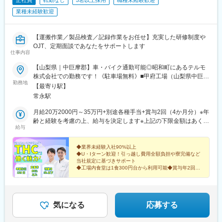
正社員
転勤なし
5名以上採用
職種未経験歓迎
業種未経験歓迎
【運搬作業／製品検査／記録作業をお任せ】充実した研修制度や
OJT、定期面談であなたをサポートします
仕事内容
【山梨県｜中巨摩郡】車・バイク通勤可能◎昭和町にあるテルモ
株式会社での勤務です！《駐車場無料》■甲府工場（山梨県中巨摩
勤務地
郡昭和町築地新居 1727-1）※常用型派遣【交通アクセス】「常永
【最寄り駅】
駅」より車で9分「甲府駅」より車で30分「中央道自動車道甲府
常永駅
昭和IC」より車で15分★遠方からお引越しされて入社される方も
大歓迎★当社規定内でお部屋探し・引っ越しサポートがありま
月給20万2000円～35万円+別途各種手当+賞与2回（4か月分）※年
す。・引っ越し費用の全額負担・引っ越しに伴う交通費の全額補
齢と経験を考慮の上、給与を決定します※上記の下限金額はあくま
給与
助・不動産業者との仲介・引っ越し一時金の支給・寮完備（寮用
でも最低保証給です当社には規定による住宅手当がございますの
月1万円）◎U・Iターン支援あり
で、支出を抑えることが可能です。また、社員食堂（1食300円台
～）などの福利厚生もご用意しております。
◆業界未経験入社90%以上
◆U・Iターン歓迎！引っ越し費用全額負担や寮完備など
当社規定に基づきサポート
◆工場内食堂は1食300円台から利用可能◆賞与年2回
◆テルモ株式会社100％出資子会社！安定した企業基盤
◆親会社への転籍実績あり
気になる
応募する