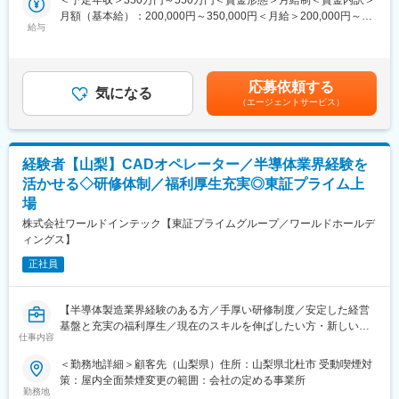
しています。
技術単価は1時間で3,900円に対して、当社の平均技術単価は
月額（基本給）：200,000円～350,000円＜月給＞200,000円～
＜具体的な業務内容＞
5,881円（2025年3月期）と業界平均の1.5倍以上となっていま
給与
350,000円＜昇給有無＞有＜残業手当＞有＜給与補足＞※社会人経
・鉄鋼製品（原材料・半製品含む）の分析・試験・検査
す。単価の高さは技術力に対する信頼の証ともいえます。
験、面接結果等を考慮の上決定します。 ■昇給：年1回（4月）■賞
・製品品質および試験技術の評価・改善提案
・離職率は6.0％（2024年度）と、雇用満足度が非常に高い会社
与：年2回（7月、12月）※過去実績2.6ヶ月賃金はあくまでも目安
・試験機器の保全および技術的な改善活動
です。また、定年到達者が738名（エンジニアのみ）となってお
の金額であり、選考を通じて上下する可能性があります。月給(月
・データ収集とレポート作成
り、定年到達後も生涯プロエンジニアとして腰を据えてお仕事を
応募依頼する
気になる
額)は固定手当を含めた表記です。
・品質管理関連業務の遂行
していただける環境があります。
（エージェントサービス）
・基礎研究部門や開発研究部門との連携
・関係部署とのコミュニケーションによる技術支援
変更の範囲：会社の定める業務
※スキルや経験素養に応じて別業務をご提示させていただく場合も
経験者【山梨】CADオペレーター／半導体業界経験を
ございます。詳細は面接内でご一緒にお話をさせていただければ
と思います※
活かせる◇研修体制／福利厚生充実◎東証プライム上
場
■保有案件の属性：
株式会社ワールドインテック【東証プライムグループ／ワールドホールデ
化学エンジニアとして幅広い場面でご活躍の想定や、個々人の希
ィングス】
望やスキル経験に合わせて、自動車メーカーや製薬メーカー、半
導体関連、大学研究機関など様々なご準備があります。
正社員
・化学系（有機、無機、高分子、材料、錯体、触媒、天然物、電
気など）
・分析系（医薬品分析、単離・精製、成分分析、構造解析、バリ
【半導体製造業界経験のある方／手厚い研修制度／安定した経営
デーション、抽出など）
基盤と充実の福利厚生／現在のスキルを伸ばしたい方・新しいス
仕事内容
上記以外にも基礎研究部門や開発部門など豊富な案件がある為活
キルを身につけたい方、エンジニアから管理職を目指す方の活躍
躍の場があります。
できるフィールド◎】
＜勤務地詳細＞顧客先（山梨県）住所：山梨県北杜市 受動喫煙対
策：屋内全面禁煙変更の範囲：会社の定める事業所
■未経験の方のご活躍事例：
■業務内容：
勤務地