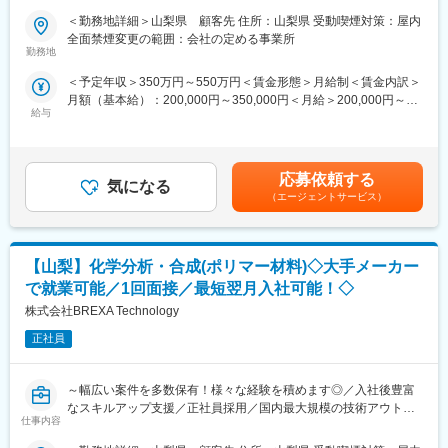
若手からベテランまで多くのエンジニアが所属していますが、中
＜勤務地詳細＞山梨県 顧客先 住所：山梨県 受動喫煙対策：屋内
■業務内容：
には未経験からエンジニアとして活躍してる事例も多数ありま
全面禁煙変更の範囲：会社の定める事業所
産業廃棄物処理企業向けの分析業務および処理業務を担当しま
す。以下は一例です。
勤務地
す。酸・アルカリ・油などを扱う現場での成分分析や適正処理の
・営業経験からエンジニアへ挑戦：
＜予定年収＞350万円～550万円＜賃金形態＞月給制＜賃金内訳＞
準備を通じ、長期的に技術者として成長できるポジションです。
自動車内装部品の試験評価プロジェクトに配属。今後の需要から
月額（基本給）：200,000円～350,000円＜月給＞200,000円～
基礎研究から開発研究まで幅広いフェーズに携わり、専門性を深
電気系エンジニアを目指して電験三種を勉強中。
給与
350,000円＜昇給有無＞有＜残業手当＞有＜給与補足＞※社会人経
められます。
・アパレル店舗運営からエンジニアに：
験、面接結果等を考慮の上決定します。 ■昇給：年1回（4月）■賞
＜具体的な業務内容＞
半導体製造装置の立ち上げプロジェクト配属、現在はフィールド
与：年2回（7月、12月）※過去実績2.6ヶ月賃金はあくまでも目安
・液体系廃棄物の成分分析
エンジニアとして活躍中。
の金額であり、選考を通じて上下する可能性があります。月給(月
・蛍光X線分析、ICP-MS、分光光度計、溶存酸素計の操作
応募依頼する
気になる
額)は固定手当を含めた表記です。
・各種薬品（硫酸、硝酸、水酸化ナトリウム、ヘキサン、アセト
変更の範囲：会社の定める業務
（エージェントサービス）
ン等）を用いた実験
・分析結果の記録・報告・評価
・適正処理のための準備業務 など
【山梨】化学分析・合成(ポリマー材料)◇大手メーカー
※スキル経験や素養に合わせて、別の業務をご提案させていただく
場合がございます※
で就業可能／1回面接／最短翌月入社可能！◇
株式会社BREXA Technology
■未経験の方のご活躍事例：
若手からベテランまで多くのエンジニアが所属していますが、中
正社員
には未経験からエンジニアとして活躍してる事例も多数ありま
す。以下は一例です。
～幅広い案件を多数保有！様々な経験を積めます◎／入社後豊富
・営業経験からエンジニアへ挑戦：
なスキルアップ支援／正社員採用／国内最大規模の技術アウトソ
自動車内装部品の試験評価プロジェクトに配属。今後の需要から
仕事内容
ーシング企業～
電気系エンジニアを目指して電験三種を勉強中。
・アパレル店舗運営からエンジニアに：