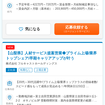
顧客との契約は派遣もしくは準委任でチームでの業務を想定。ア
る各部署及び各拠点等、当社の定める場所（詳細は就業条件明示
＜予定年収＞422万円～720万円＜賃金形態＞月給制補足事項なし
イテムにより2-3名の体制となっています。
・まだやりたいことが見つからない
書に記載）
＜賃金内訳＞月額（基本給）：203,900円～450,000円＜月給＞
派遣契約については業務を切り出して準委任化する計画をしてい
・自分の技術をさらに高めていきたい
給与
203,900円～450,000円＜昇給有無＞有＜残業手当＞有＜給与補足
ます。
・もっと他の業界にも挑戦してみたい
＞■昇給・賞与有※超過勤務手当20H/月、見込み賞与、各種手当を
・プライベートの時間も大事にしたい
含んだ額となります。賃金はあくまでも目安の金額であり、選考
■キャリアパス：
メイテックフィルダーズではそんな自分の可能性を
を通じて上下する可能性があります。月給(月額)は固定手当を含め
メンバー → リーダー候補 → リーダー
広げていきたい方々をお待ちしています！
応募依頼する
気になる
た表記です。
※当社のエンジニア組織としては下記のポジションがございます
（エージェントサービス）
メンバー → チームリーダー → グループリーダー → クライアント
■概要：
リーダー → ブランチリーダー
製品の整備や修理経験はもちろん、部品交換や点検の経験、さら
にはお客様や社外の方との折衝経験で培ったコミュニケーション
■テクノプロ・デザイン社について：
NEW
力も保守契約更新の提案やエンドユーザ対応へ活かせる仕事です
当社は年間売上が1,600億円を超える国内最大の技術ソリューショ
【山梨県】人材サービス提案営業◆プライム上場/業界
ン企業・テクノプログループを牽引する中核企業です。
■一例：
トップシェア/早期キャリアアップが叶う
テクノプロ・デザイン社では7,500名を超えるエンジニアを中心に
・輸液投与システムの定期点検、保守、修理
株式会社 フルキャストホールディングス
ソリューションサービスを提供しています。
・医療機器（ＭＲＩ／Ｘ線診断装置／
超音波診断装置／生体情報モニタなど）の据付、保守、点検、修
正社員
転勤なし
上場企業
理
・半導体製造装置のメンテナンス
・タイヤ工場における設備保全
【20代～30代活躍中/プライム上場/業界トップクラスの登録者数/
・車載用モーター試験機の組立、電気配線、オペレーション
スピード感をもって成長が見込める！/年間休日123日】
仕事内容
・機械式駐車設備運転、点検、整備
■業務内容：
・プラントの新規建設、既存設備の能力増
人材をお探しの企業様に対して、仕事をお探しの求職者をご紹介
＜勤務地詳細＞富士吉田営業課住所：山梨県富士吉田市緑ケ丘1-
する仕事です。企業様は業種や業界を限定していないため、様々
2-2 オサノビル3F 受動喫煙対策：屋内全面禁煙変更の範囲：会
■入社後ステップアップに関して：
な業界・職位の採用支援の実現が可能です。
勤務地
社の定める事業所