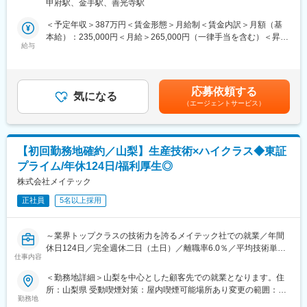
甲府駅、金手駅、善光寺駅
・営業職：クライアント企業を訪問、担当者様のヒアリングや働
ア人材の重要性がドンドン加速しており、当社は各顧客企業の戦
くスタッフさんへのフォロー及び新規取引先への需要ヒアリング
略の重要な役割を担っています。
＜予定年収＞387万円＜賃金形態＞月給制＜賃金内訳＞月額（基
など
本給）：235,000円＜月給＞265,000円（一律手当を含む）＜昇給
※営業エリア：甲府市、甲斐市、南アルプス市、昭和町
＜充実した教育・研修＞
給与
有無＞有＜残業手当＞有＜給与補足＞月給には固定残業代一律3万
長年にわたって構築してきた教育・研修体制も当社のエンジニア
円を含む。※19.7時間分※固定残業代は時間外労働の有無に関わら
■業務の魅力：
が常にお客様のニーズに応えられる理由の一つです。
ず支給。固定残業時間分を超過した場合別途支給。■賞与：年2回
感謝の言葉が、やりがいにつながります。また、正社員ですが好
エンジニアはメイテックグループの充実した研修設備や最新機材
（6月、12月）■インセンティブ制度あり賃金はあくまでも目安の
応募依頼する
きな地元で就業していただき、引っ越しが必要な転勤もないので
を活用し、継続的に技術力を向上させています。研修では現役エ
気になる
金額であり、選考を通じて上下する可能性があります。月給(月額)
（エージェントサービス）
安心して長期の就業ができます。
ンジニアが講師を務め、市場ニーズにマッチする実用性の高いス
は固定手当を含めた表記です。
「自分にできるか不安…」そんな方も大丈夫！！まずは営業であ
キル・知識を教育。現場でいち早く戦力となる人材を育成してい
れば先輩に同行してクライアント企業を訪問するなど、仕事の流
ます。さらに徹底した人間力研修によってコミュニケーション力
れやコツをつかんでいただきます。わからないことは何でも質問
や業務推進力といった人間力の向上にも取り組むことで、現場の
【初回勤務地確約／山梨】生産技術×ハイクラス◆東証
できます。
チーム力アップに貢献します。
プライム/年休124日/福利厚生◎
だんだん慣れてくるころにはお客様やスタッフさんとの関係もで
き、感謝の言葉をいただけることも増えてくるため、非常にやり
株式会社メイテック
がいがあります。
変更の範囲：会社の定める業務
正社員
5名以上採用
■当社の特徴：
・人材派遣のリーディングカンパニー「スタッフサービス」のグ
ループ企業です。製造・物流業界をメインに日本全国に事業所を
～業界トップクラスの技術力を誇るメイテック社での就業／年間
展開しています。人材派遣のノウハウと実績を活かして、製造業
休日124日／完全週休二日（土日）／離職率6.0％／平均技術単価
派遣の分野においても大手企業から中小企業まで細やかなニーズ
仕事内容
はトップクラス／大手企業取引多数／WEB面接実施可能～
にお応えし、多くのお客様に高い評価をいただいています。
＜勤務地詳細＞山梨を中心とした顧客先での就業となります。住
・働きやすい環境：有給休暇の取得を会社としても奨励してお
■業務内容：
所：山梨県 受動喫煙対策：屋内喫煙可能場所あり変更の範囲：会
り、ワークライフバランスが取れていることが特徴です。女性も
自動車、輸送機器関連・産業用機器・航空機などの日本全国の製
勤務地
社の定める事業所
活躍し、産休・育休を経て仕事に復帰している方の実績も多数あ