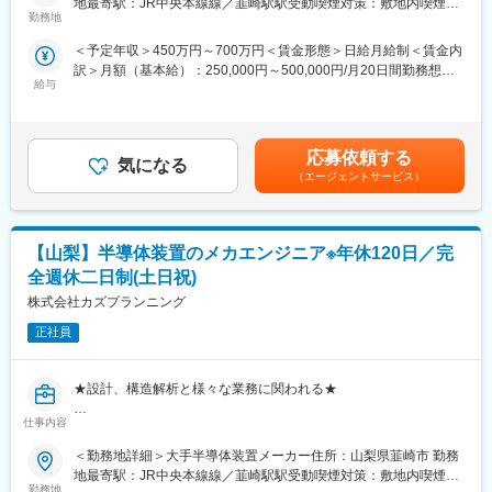
地最寄駅：JR中央本線線／韮崎駅駅受動喫煙対策：敷地内喫煙可
び評価を行う業務を担当いただきます。
勤務地
能場所あり
2）配属先での就業スタート
＜予定年収＞450万円～700万円＜賃金形態＞日給月給制＜賃金内
■主な業務：
訳＞月額（基本給）：250,000円～500,000円/月20日間勤務想定
・装置オペレーション
3）入社3年目～キャリアUP支援制度
給与
＜想定月額＞250,000円～500,000円＜昇給有無＞有＜残業手当＞
・ウェハの測定／分析
※面談を行い、ご本人の強みをさらに強化し、弱みを補うための技
有＜給与補足＞■昇給：年1回 ※業績・評価による■賞与：年2
・データ解析／まとめ
術研修を受講いただきます。
回 ※業績・評価による賃金はあくまでも目安の金額であり、選考
・測定器操作によるデータ採取（SEM膜厚測定、パーティクル測
ベテラン技術者の指導やe-learningも充実しています。
を通じて上下する可能性があります。月給(月額)は固定手当を含め
定、他）
ご希望を最大限加味し、キャリアUPや給与UPのサポートをいた
応募依頼する
気になる
た表記です。
・クリーンルーム内作業あり
します。
（エージェントサービス）
※ウェハの測定、半導体を作る上でのデータ作成、成分分析、電子
顕微鏡を使った膜厚調査、その後データを解析する業務をお任せ
■当社、仕事の魅力
したいと考えています。
・「FOR Alliance System」という、担当営業、クライアントリー
【山梨】半導体装置のメカエンジニア※年休120日／完
ダー、シニアエキスパートの3者によるサポート体制があります。
■評価について：
・ワールドインテックのワークスタイルは、あなたのキャリア形
全週休二日制(土日祝)
・社員1人1人の評価は、目標に対する成果、お客様からの評価も
成をともに考え、自分に合った分野・勤務地で働けるワークスタ
株式会社カズプランニング
加味し総合的に判断をしていきます。また縦の評価だけでなく他
イルです。
の社員からの評価、いわゆる横の評価も入りますので、公平な評
正社員
・実務に必要なスキルを身に付けることができる教育研修制度が
価がされます。
あり、さまざまな技術を身に付けることができます。
★設計、構造解析と様々な業務に関われる★
■キャリアパスについて：
・正社員雇用ですので、マネジメント力を磨き、主任、課長、部
変更の範囲：会社の定める業務
仕事内容
■採用背景：
長とキャリアを積んでいく方と、エンジニアとして専門的な技術
・大手半導体製造装置メーカー様からの依頼による増員募集とな
力を磨き、主務、主査、参事とキャリアを積んでいく方に分かれ
＜勤務地詳細＞大手半導体装置メーカー住所：山梨県韮崎市 勤務
ります。
ます。
地最寄駅：JR中央本線線／韮崎駅駅受動喫煙対策：敷地内喫煙可
弊社の正社員として採用し、必要な研修を行った後、大手半導体
勤務地