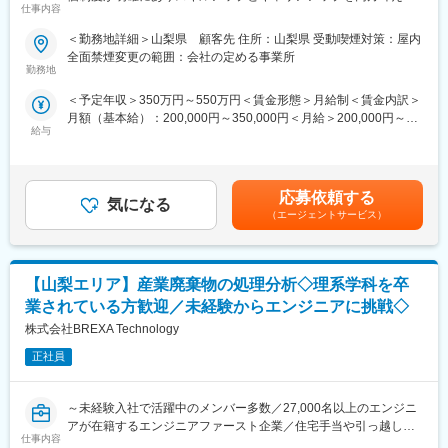
仕事内容
る！／家族手当や福利厚生が充実しているため腰を据えて働けま
エンジニアとして活躍中。
す！】
＜勤務地詳細＞山梨県 顧客先 住所：山梨県 受動喫煙対策：屋内
■スキルアップやキャリア形成について：
全面禁煙変更の範囲：会社の定める事業所
■業務内容例：
当社では入社後も技術者の方々のスキルアップをサポートするに
勤務地
当社取引先の大手メーカーにおいて、貴金属や工場排水中の金属
あたって、アカデミー制度を導入しています。
＜予定年収＞350万円～550万円＜賃金形態＞月給制＜賃金内訳＞
濃度分析を担当いただきます。ICPや蛍光X線装置を用いた定量分
ご自身の興味がある分野や更に知識を強化したい領域に関する授
月額（基本給）：200,000円～350,000円＜月給＞200,000円～
析を中心に、品質管理や研究開発支援業務にも関与します。
業を選択いただき、受講内容に基づいてテストや資格試験に参加
給与
350,000円＜昇給有無＞有＜残業手当＞有＜給与補足＞※社会人経
＜具体的な業務内容＞
いただくなどのサポートとなります。
験、面接結果等を考慮の上決定します。 ■昇給：年1回（4月）■賞
・貴金属含有量の分析業務（ICP、蛍光X線装置等）
学んだ内容や取得した資格は社内評価や昇給とも連動しているた
与：年2回（7月、12月）※過去実績2.6ヶ月賃金はあくまでも目安
・分析の前処理、重量分析
め、スキルアップと昇給を同時に実現いただけます。
の金額であり、選考を通じて上下する可能性があります。月給(月
・工場排水の環境分析
また、経験を積んでいただくことで大手企業への移籍も可能であ
応募依頼する
気になる
額)は固定手当を含めた表記です。
・データ確認・報告書作成
り、技術者としての価値をどんどん高めていただくことを叶えら
（エージェントサービス）
れます。
■保有案件の属性：
化学エンジニアとして幅広い場面でご活躍の想定や、個々人の希
変更の範囲：会社の定める業務
【山梨エリア】産業廃棄物の処理分析◇理系学科を卒
望やスキル経験に合わせて、自動車メーカーや製薬メーカー、半
導体関連、大学研究機関など様々なご準備があります。
業されている方歓迎／未経験からエンジニアに挑戦◇
・化学系（有機、無機、高分子、材料、錯体、触媒、天然物、電
株式会社BREXA Technology
気など）
・分析系（医薬品分析、単離・精製、成分分析、構造解析、バリ
正社員
デーション、抽出など）
上記以外にも基礎研究部門や開発部門など豊富な案件がある為活
～未経験入社で活躍中のメンバー多数／27,000名以上のエンジニ
躍の場があります。
アが在籍するエンジニアファースト企業／住宅手当や引っ越し費
仕事内容
用負担など福利厚生充実～
■未経験の方のご活躍事例：