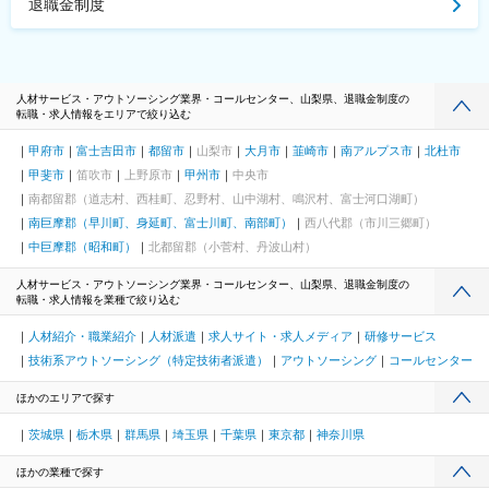
退職金制度
人材サービス・アウトソーシング業界・コールセンター、山梨県、退職金制度の
転職・求人情報をエリアで絞り込む
甲府市
富士吉田市
都留市
山梨市
大月市
韮崎市
南アルプス市
北杜市
甲斐市
笛吹市
上野原市
甲州市
中央市
南都留郡（道志村、西桂町、忍野村、山中湖村、鳴沢村、富士河口湖町）
南巨摩郡（早川町、身延町、富士川町、南部町）
西八代郡（市川三郷町）
中巨摩郡（昭和町）
北都留郡（小菅村、丹波山村）
人材サービス・アウトソーシング業界・コールセンター、山梨県、退職金制度の
転職・求人情報を業種で絞り込む
人材紹介・職業紹介
人材派遣
求人サイト・求人メディア
研修サービス
技術系アウトソーシング（特定技術者派遣）
アウトソーシング
コールセンター
ほかのエリアで探す
茨城県
栃木県
群馬県
埼玉県
千葉県
東京都
神奈川県
ほかの業種で探す