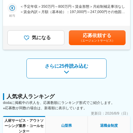
若手からベテランまで多くのエンジニアが所属していますが、中
・設計：CADによる各種図面（機械加工図、板金加工図、組立
＜予定年収＞350万円～800万円＜賃金形態＞月給制補足事項なし
には未経験からエンジニアとして活躍してる事例も多数ありま
図、など）の作図
＜賃金内訳＞月額（基本給）：197,000円～247,000円その他固定
す。以下は一例です。
・MS-Word、Excel、PowerPointなどのソフトウェアによる各種
給与
手当/月：10,000円～40,000円＜月給＞207,000円～287,000円＜
・営業経験からエンジニアへ挑戦：
文書作成
昇給有無＞有＜残業手当＞有＜給与補足＞※年収は経験・能力を考
自動車内装部品の試験評価プロジェクトに配属。今後の需要から
慮の上、決定します。※その他固定手当：実務手当10,000～40000
電気系エンジニアを目指して電験三種を勉強中。
■使用ツール：
円・昇給：年1回（2月）・賞与：年2回（7月・12月）※2024年度
・アパレル店舗運営からエンジニアに：
CATIA
応募依頼する
気になる
実績3.00ヶ月分賃金はあくまでも目安の金額であり、選考を通じ
半導体製造装置の立ち上げプロジェクト配属、現在はフィールド
（エージェントサービス）
て上下する可能性があります。月給(月額)は固定手当を含めた表記
エンジニアとして活躍中。
■キャリアプラン：
です。
（1）初期研修：導入研修
■はたらく環境：
就業規則や評価制度の説明など
残業については配属先によって多少前後しますが全社月平均残業
（2）配属先での就業スタート
さらに25件読み込む
20時間程度になります。年休120日以上を確保しており、プライ
（3）入社3年目～キャリアUP支援制度
ベートもしっかりと確保できる環境の準備があります。
※面談を行い、ご本人の強みを更に強化し弱みを補うための技術研
各プロジェクトには担当の営業が着任しており、定期的な面談な
修を受講。ベテラン技術者の指導やe-learningも充実しています。
どを通じて安心かつ安定した就業をサポート。
ご希望を最大限加味してキャリアUPや給与UPのサポートをいた
社内にはキャリアアドバイザーも常駐しているため、将来のキャ
します。
リアや現職に関する相談も気軽に利用頂けます。
人気求人ランキング
■会社、仕事の魅力：
dodaに掲載中の求人を、応募数順にランキング形式でご紹介します。
変更の範囲：会社の定める業務
・「FOR Alliance System」という、担当営業、クライアントリー
※応募数が同数の場合は、新着順に表示しています。
ダー、シニアエキスパートの3者によるサポート体制があります。
更新日：
2026/8/9（日）
・ワールドインテックのワークスタイルは、あなたのキャリア形
成をともに考え、自分にあった分野・勤務地で働けるというワー
人材サービス・アウトソ
クスタイルです。
山梨県
退職金制度
ーシング業界・コールセ
・実務に必要なスキルを身に付けることができる教育研修制度が
ンター