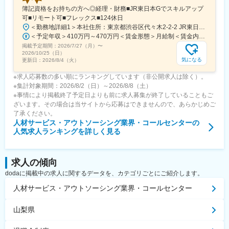
簿記資格をお持ちの方へ◎経理・財務■JR東日本Gでスキルアップ
可■リモート可■フレックス■124休日
＜勤務地詳細1＞本社住所：東京都渋谷区代々木2-2-2 JR東日本本社ビル9階受動喫煙対策：屋内全面禁煙＜勤務地詳細2＞東京都内オフィス住所：東京都23区内 受動喫煙対策：屋内全面禁煙変更の範囲：会社の定める事業所（リモートワーク含む）
＜予定年収＞410万円～470万円＜賃金形態＞月給制＜賃金内訳＞月額（基本給）：240,000円～250,000円＜月給＞240,000円～250,000円＜昇給有無＞有＜残業手当＞有＜給与補足＞※想定年収には残業月20Hも含めています■昇給：年1回■賞与：年2回(合計3.0ヶ月程度)※総合職：計6.0ヶ月程度■モデル年収総合職（課長）900万円総合職（マネージャー）630万円総合職（主任）520万円エリア（課員）410万円賃金はあくまでも目安の金額であり、選考を通じて上下する可能性があります。月給(月額)は固定手当を含めた表記です。
掲載予定期間：
2026/7/27（月）
〜
2026/10/25（日）
気になる
更新日：
2026/8/4（火）
※求人応募数の多い順にランキングしています（非公開求人は除く）。
※集計対象期間：2026/8/2（日）～2026/8/8（土）
※事情により掲載終了予定日よりも前に求人募集が終了していることもご
ざいます。その場合は当サイトから応募はできませんので、あらかじめご
了承ください。
人材サービス・アウトソーシング業界・コールセンター
の
人気求人ランキングを詳しく見る
求人の傾向
dodaに掲載中の求人に関するデータを、カテゴリごとにご紹介します。
人材サービス・アウトソーシング業界・コールセンター
山梨県