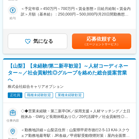
能場所あり
製造装置メーカー様に常駐し、半導体製造装置の2D、3D メカ、
■その他：
＜予定年収＞450万円～700万円＜賃金形態＞日給月給制＜賃金内
CAD 製図を行う業務を担当いただきます。
・常駐先にも仲間が沢山おり、それ以外にもBBQや忘年会、新年
訳＞月額（基本給）：250,000円～500,000円/月20日間勤務想定
会などのイベントも沢山あるので、
給与
＜想定月額＞250,000円～500,000円＜昇給有無＞有＜残業手当＞
■主な業務：
社員同士も交流を深めることが出来、相談しやすい職場環境とな
有＜給与補足＞■昇給：年1回 ※業績・評価による■賞与：年2
・半導体製造装置の研究開発（コンセプト決定、試作、実証）
っております。
回 ※業績・評価による賃金はあくまでも目安の金額であり、選考
・既存装置の3DｰCAD による機構設計、変更設計、配管設計
を通じて上下する可能性があります。月給(月額)は固定手当を含め
・パーツ、制御機器の選定や技術的検討、製造工程への組立指示
応募依頼する
気になる
た表記です。
書の作成
（エージェントサービス）
■評価について：
・社員1人1人の評価は、目標に対する成果、お客様からの評価も
【山梨】【未経験/第二新卒歓迎】～人材コーディネー
加味し総合的に判断をしていきます。また縦の評価だけでなく他
の社員からの評価、いわゆる横の評価も入りますので公平な評価
ター～／社会貢献性◎グループを絡めた総合提案営業
がされます。
へ
株式会社綜合キャリアオプション
■キャリアパスについて：
・正社員雇用ですので、マネジメント力を磨き、主任、課長、部
正社員
職種未経験歓迎
業種未経験歓迎
長とキャリアを積んでいく方と、エンジニアとして専門的な技術
力を磨き、主務、主査、参事とキャリアを積んでいく方に分かれ
ます。
◇◆営業未経験・第二新卒OK／採用支援＋人材マッチング／土日
祝休み・GWなど長期休暇あり◎／20代活躍中／社会貢献性◎／
仕事内容
■その他：
◆◇
・常駐先にも仲間が沢山おり、それ以外にもBBQや忘年会、新年
＜勤務地詳細＞山梨店住所：山梨県甲府市徳行2-5-13 KAI-スクウ
会などのイベントも沢山あるので、
人材コーディネーターとして、お仕事を探している求職者と、人
ェア勤務地最寄駅：JR各線／甲府駅受動喫煙対策：屋内全面禁煙
社員同士も交流を深めることが出来、相談しやすい職場環境と
材を探している企業をつなぐお仕事をお任せします。