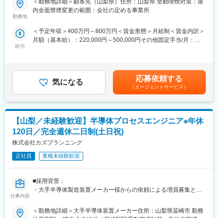
＜勤務地詳細＞顧客先（山梨県）住所：山梨県 受動喫煙対策：屋
・開発試作品の製造、および評価計画書の作成・評価・報告書作
デーション、抽出など）
内全面禁煙変更の範囲：会社の定める事業所
成
上記以外にも基礎研究部門や開発部門など豊富な案件がある為活
勤務地
・既存製品改良に関する評価計画書の作成・評価・報告書作成
躍の場があります。
＜予定年収＞400万円～800万円＜賃金形態＞月給制＜賃金内訳＞
・OA機器を利用した製品関連文書の制定・改訂業務、測定機器の
月額（基本給）：220,000円～500,000円その他固定手当/月：
定期校正
■手厚い福利厚生：
給与
30,000円＜月給＞250,000円～530,000円＜昇給有無＞有＜残業手
・工程設定および評価設定業務に伴う治工具の設計、組立工程
配属先への勤務に伴う引越費用に関しては、会社が全額負担しま
当＞有＜給与補足＞※経験・スキルに応じて提案いたしますので金
（単能機・手作業等）の工程構想（組立方法・工数等）、および
す。家賃補助の金額に関して、6万円（家賃＋共益費）の物件を上
額が上下する可能性がございます。■昇給：年1回（2月）■賞与：
試作手配
限として半分を支給いたします。他にも資格取得支援制度、研修
年2回（7月・12月）、2025年度実績3ヶ月分■その他固定手当：
費用割引制度が整っております。
応募依頼する
気になる
実務手当【年収例】・520万円/30歳/入社 8年目 グループリーダ
■使用ツール
（エージェントサービス）
ー固定給月額40万円＋残業＋賞与賃金はあくまでも目安の金額で
・試作機、開発実験機（引張試験機、顕微鏡等）
変更の範囲：会社の定める業務
あり、選考を通じて上下する可能性があります。月給(月額)は固定
・Word、Excel、PowerPoint
手当を含めた表記です。
・3D-CAD（SolidWorks）
【山梨／未経験歓迎】半導体プロセスエンジニア※年休
■魅力
120日／完全週休二日制(土日祝)
・食堂あり、敷地内全面禁煙
株式会社カズプランニング
・当社は「医療を通じて社会に貢献する」という理念を掲げる、
100年の歴史を持つ医療機器メーカーです。
正社員
業種未経験歓迎
・医療機器という高い信頼性が求められる製品を扱うため、工場
のセキュリティ高度化をはじめとした専門性の高い実務経験を積
■採用背景：
むことができます。
・大手半導体製造装置メーカー様からの依頼による増員募集とな
仕事内容
ります。
■当社のキャリアプラン
弊社の正社員として採用し、必要な研修を行った後、大手半導体
1）初期研修：導入研修
＜勤務地詳細＞大手半導体装置メーカー住所：山梨県韮崎市 勤務
製造装置メーカー様に常駐し、半導体製造装置のプロセス開発及
就業規則や評価制度の説明など