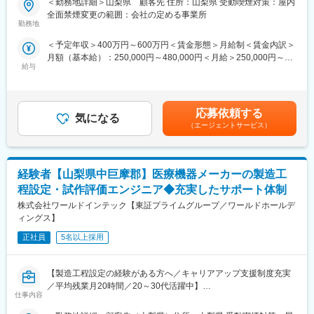
＜勤務地詳細＞山梨県 顧客先 住所：山梨県 受動喫煙対策：屋内
■業務内容：
半導体製造装置の立ち上げプロジェクト配属、現在はフィールド
全面禁煙変更の範囲：会社の定める事業所
各種メーカーへエンジニア派遣などを通じて技術力向上に貢献し
エンジニアとして活躍中。
勤務地
ている当社に所属するエンジニアとして、顧客となる化学メーカ
＜予定年収＞400万円～600万円＜賃金形態＞月給制＜賃金内訳＞
ーにてポリマー材料の合成や分析業務を担当していただきます。
■スキルアップやキャリア形成について：
月額（基本給）：250,000円～480,000円＜月給＞250,000円～
＜具体的な業務内容＞
当社では入社後も技術者の方々のスキルアップをサポートするに
給与
480,000円＜昇給有無＞有＜残業手当＞有＜給与補足＞※社会人経
・高分子材料の合成
あたって、アカデミー制度を導入しています。
験、面接結果等を考慮の上決定します。 ■昇給：年1回（4月）■賞
・材料の成分や性質の分析
ご自身の興味がある分野や更に知識を強化したい領域に関する授
与：年2回（7月、12月）※過去実績2.6ヶ月賃金はあくまでも目安
・性能評価（材料のテスト）
業を選択いただき、受講内容に基づいてテストや資格試験に参加
の金額であり、選考を通じて上下する可能性があります。月給(月
・データ整理・報告資料の作成
いただくなどのサポートとなります。
応募依頼する
気になる
額)は固定手当を含めた表記です。
学んだ内容や取得した資格は社内評価や昇給とも連動しているた
（エージェントサービス）
■スキルアップ支援：
め、スキルアップと昇給を同時に実現いただけます。
当社では入社後も技術者の方々のスキルアップをサポートするに
また、経験を積んでいただくことで大手企業への移籍も可能であ
あたって、アカデミー制度を導入しています。
り、技術者としての価値をどんどん高めていただくことを叶えら
経験者【山梨県中巨摩郡】医療機器メーカーの製造工
興味がある分野や更に知識を強化したい領域に関して携帯電話・
れます。
PCから24時間365日、好きな時間に技術系の動画や、テキストを
程設定・試作評価エンジニア◆充実したサポート体制
用いて勉強が可能、受講内容に基づいてテストや資格試験に参加
■手厚い福利厚生：
株式会社ワールドインテック【東証プライムグループ／ワールドホールデ
いただくなどのサポートとなります。
配属先への勤務に伴う引越費用に関しては、会社が全額負担しま
ィングス】
す。家賃補助の金額に関して、6万円（家賃＋共益費）の物件を上
■保有案件の属性
正社員
5名以上採用
限として半分を支給いたします。他にも資格取得支援制度、研修
化学エンジニアとして幅広い場面でご活躍の想定や、個々人の希
費用割引制度が整っております。
望やスキル経験に合わせて、自動車メーカーや製薬メーカー、半
【製造工程設定の経験がある方へ／キャリアアップ支援制度充実
導体関連、大学研究機関など様々なご準備があります。
変更の範囲：会社の定める業務
／平均残業月20時間／20～30代活躍中】
・化学系（有機、無機、高分子、材料、錯体、触媒、天然物、電
仕事内容
気など）
■業務内容
・分析系（医薬品分析、単離・精製、成分分析、構造解析、バリ