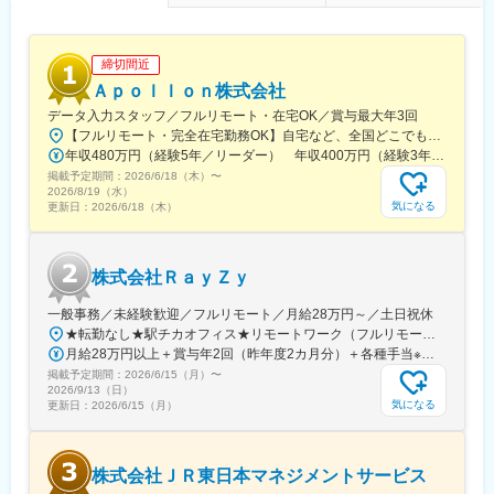
あり、様々な技術を身につけることができます。
・現在のスキルを伸ばしたい方・新しいスキルを身につけたい
方、エンジニアから管理職を目指す方、様々な方が活躍できるフ
締切間近
ィールドを用意しています。
Ａｐｏｌｌｏｎ株式会社
■当社について：
データ入力スタッフ／フルリモート・在宅OK／賞与最大年3回
・当社は、アウトソーシングの進化形である「コ・ソーシング」
【フルリモート・完全在宅勤務OK】自宅など、全国どこでもあなたが働きやすい場所で働けます★転居を伴う転勤なし★全国47都道府県どこからでも応募OK【本社】東京都新宿区山吹町130番地の15 茜ビル2-A＜アクセス＞有楽町線「江戸川橋駅」、東西線「東西線」より徒歩10分※受動喫煙対策：あり
という概念を掲げ、ヒューマンリソース部分での量的支援だけで
年収480万円（経験5年／リーダー） 年収400万円（経験3年／メンバー）
なくお客様の課題解決に共に取り組みながら、日本のものづくり
掲載予定期間：
2026/6/18（木）
〜
の発展に尽力してまいりました。
2026/8/19（水）
気になる
更新日：
2026/6/18（木）
・重要項目として位置付ける「人材育成」を強みに、その変化に
柔軟に対応し、適材適所で「人」が活躍できる場を創出すること
で、人々の夢を叶え、その潜在能力を開花させ、よりハイレベル
な成果を生み出し、お客様の発展に寄与してまいります。
株式会社ＲａｙＺｙ
変更の範囲：会社の定める業務
一般事務／未経験歓迎／フルリモート／月給28万円～／土日祝休
★転勤なし★駅チカオフィス★リモートワーク（フルリモート相談可）※研修期間中・試用期間中はオフィス出社となります【本社】東京都渋谷区神宮前6-18-5鷹羽ビル7階◆最寄り駅：JR渋谷駅／徒歩約5分◆最寄り駅：東京メトロ千代田線・明治神宮前／徒歩約9分◆最寄り駅：JR原宿駅／徒歩約13分
月給28万円以上＋賞与年2回（昨年度2カ月分）＋各種手当※経験・能力等を考慮のうえ、決定いたします。
掲載予定期間：
2026/6/15（月）
〜
2026/9/13（日）
気になる
更新日：
2026/6/15（月）
株式会社ＪＲ東日本マネジメントサービス