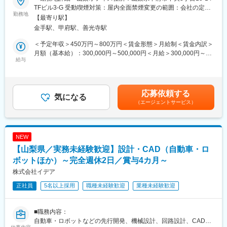
■具体的な仕事内容：
数）を設定し、達成率にて評価します。それに加えて、コンプラ
TFビル3-G 受動喫煙対策：屋内全面禁煙変更の範囲：会社の定め
あらゆるモノづくりのプロジェクトを遂行します。
勤務地
イアンスの遵守・社内連携等の日々の業務姿勢なども評価基準と
る事業所
【最寄り駅】
※スキルやご本人様の希望をお伺いしながら、業務を決定いたしま
しています。
金手駅、甲府駅、善光寺駅
す。
・自動車部品の設計開発
■同社の魅力
＜予定年収＞450万円～800万円＜賃金形態＞月給制＜賃金内訳＞
・生産設備の機械/電気設計
・短期人材サービスのパイオニア企業であり、1日～数か月まで、
月額（基本給）：300,000円～500,000円＜月給＞300,000円～
・工作機械/産業機械の設計
給与
顧客の業務量に応じてフレキシブルに人材を提供することが可能
500,000円＜昇給有無＞有＜残業手当＞有＜給与補足＞年2回
・空調機の構造設計
です。
（7・12月）※会社業績による★昨年実績平均：4カ月分予定年収
・電車の艤装設計
・実力次第で年次問わず昇進スピードが早く、プライム市場に上
はあくまでも目安の金額であり、選考を通じて上下する可能性が
場している大手ながら、ベンチャー気質も兼ね備えている企業で
あります。賃金はあくまでも目安の金額であり、選考を通じて上
応募依頼する
■具体的な製品／案件イメージ：
気になる
す。
下する可能性があります。月給(月額)は固定手当を含めた表記で
（エージェントサービス）
扱える製品例
す。
・自動車（EV、自動運転車）
・機械設備（半導体製造装置、搬送機）
■同社について
・ロボット（産業用ロボット）
「フルキャスト」は人材派遣業界のパイオニア的存在！短期人材
NEW
・航空宇宙関連（航空機、ロケット） 他
サービスの分野で国内トップクラスのシェアを誇り、全国に164
【山梨県／実務未経験歓迎】設計・CAD（自動車・ロ
案件イメージ
拠点を展開しています。
・評価実験、性能試験、車両点検
ボットほか）～完全週休2日／賞与4カ月～
「短期」という働き方を中心に、働く機会を求めるすべての人
・CADオペレーター
に、そのライフスタイルに合わせた就業機会を提供することで
株式会社イデア
・自動車部品/家電製品の機械設計補助
「多様な働き方」の実現を図り、年齢、性別、国内外を問わずす
正社員
5名以上採用
職種未経験歓迎
業種未経験歓迎
べての人がいつでも働ける環境を提供しています。
■入社後のイメージ：
あなたの希望やスキルに合わせた最適なプロジェクトへ配属しま
■職務内容：
す。
自動車・ロボットなどの先行開発、機械設計、回路設計、CAD補
実務未経験の方や微経験の方は比較的ハードルの低いものから、
変更の範囲：会社の定める業務