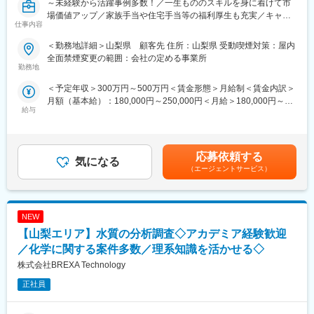
～未経験から活躍事例多数！／一生もののスキルを身に着けて市
実務未経験の方や微経験の方は比較的ハードルの低いものから、
変更の範囲：会社の定める業務
場価値アップ／家族手当や住宅手当等の福利厚生も充実／キャリ
経験者の方には希望に合わせて上流工程へのアサインも可能で
仕事内容
アアップ可能～
す。
＜勤務地詳細＞山梨県 顧客先 住所：山梨県 受動喫煙対策：屋内
■業務概要：
■教育体制：
全面禁煙変更の範囲：会社の定める事業所
当社顧客先である大手ゴム製品メーカーにて、天然ゴムや合成ゴ
勤務地
・年2回の定期面談
ム、カーボンブラックなどの各種配合薬品の化学系研究業務をご
・2カ月に1回の定例会
＜予定年収＞300万円～500万円＜賃金形態＞月給制＜賃金内訳＞
担当いただきます。
700種以上の研修・資格取得支援など育成環境◎
月額（基本給）：180,000円～250,000円＜月給＞180,000円～
研究用ツールを利用しながら、当社チームメンバーの一員として
経験がない方でも現場にフォローできる先輩がいるので、安心し
給与
250,000円＜昇給有無＞有＜残業手当＞有＜給与補足＞※給与詳細
新商品開発のための新素材研究を行っていただきます。品質評価
てスキルを伸ばせます。未経験でも、着実に学べる環境です。
は。ご経験を鑑み決定いたします。☆賞与有（年2回）☆残業手当
から研究業務を経て、新商品設計までのステップアップが可能で
支給（1分単位）☆休日出勤手当（休日出勤した場合） ☆通勤手
す。
■先輩エンジニアの入社動機：
当全額支給（車通勤の場合も含む）賃金はあくまでも目安の金額
＜具体的な業務内容＞
応募依頼する
・卒業後すぐは技術職として働くことはなかったが、ずっとモノ
気になる
であり、選考を通じて上下する可能性があります。月給(月額)は固
・すでに製品化、量産化している製品の素材研究、品質評価／改
づくりの仕事がしたかった。
（エージェントサービス）
定手当を含めた表記です。
善業務
・大好きな車に携わる仕事がしたかった
・先行開発商品に関する素材研究
・航空機やロボットなど最新技術のモノづくりが興味がある
NEW
■手厚い福利厚生：
■当社の特徴：
配属先への勤務に伴う引越費用に関しては、会社が全額負担しま
【山梨エリア】水質の分析調査◇アカデミア経験歓迎
人材派遣、請負開発、コンサルティングを取り扱いしている企業
す。家賃補助の金額に関して、6万円（家賃＋共益費）の物件を上
です。
／化学に関する案件多数／理系知識を活かせる◇
限として半分を支給いたします。他にも資格取得支援制度、研修
その中でも、機械・電気・電子・ソフト・化学、生産技術まで幅
株式会社BREXA Technology
費用割引制度が整っております。
広い分野をカバーしているエンジニア集団です。
開発業務では研究・分析・実験・試験等の業務を、設計業務では
正社員
■スキルアップやキャリア形成について：
仕様検討から各種分野での設計業務、そして試作製作から試験・
当社では入社後も技術者の方々のスキルアップをサポートするに
評価、更には生産準備・管理までと幅広く対応しております。