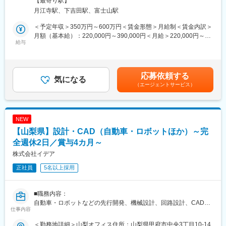
【最寄り駅】
入社時研修：ご入社後2～3か月厚木（神奈川県）にてしっかりと
月江寺駅、下吉田駅、富士山駅
育成を行い基礎を学んでいただきます。
■業務詳細：
初回配属：現在先輩社員が配属されているチーム（10名規模）へ
(1)企業へのアプローチ
＜予定年収＞350万円～600万円＜賃金形態＞月給制＜賃金内訳＞
の配属となります。基礎業務部分からお任せしてまいります。
(2)人材ニーズをヒアリング
月額（基本給）：220,000円～390,000円＜月給＞220,000円～
2回目以降配属：2回目以降希望の提出が可能、ご自身の描くキャ
(3)企業担当の責任者・採用担当へ提案し、アプローチ
給与
390,000円＜昇給有無＞有＜残業手当＞有＜給与補足＞※給与詳細
リアとそれまでのスキルに応じた成長できる案件にアサインいた
(4)人材のご紹介、ご契約
はスキル、経験を考慮し決定します。※残業手当全額支給■昇給：
します。
ゆくゆくは下記マネジメント業務もお任せする予定です。
年1回■賞与：年2回（6月・12月）・管理職候補想定年収：400万
(1)売上管理・顧客コンディション管理・組織運営
～※（賞与1ヶ月×年2回）・管理職想定年収：480万～※（賞与1.5
応募依頼する
■特徴：
(2)営業の活動量管理、数値分析、営業戦略の企画立案など
気になる
ヶ月×年2回）賃金はあくまでも目安の金額であり、選考を通じて
・社風：自身の技術レベルを上げていく事を目的として入社する
（エージェントサービス）
上下する可能性があります。月給(月額)は固定手当を含めた表記で
社員が多く、社員で集まっての勉強会の実施や約600講座もの研
■業務の特徴
す。
修制度など、学び教育していく文化です。
・入社後、企業開拓営業からスタートし、業務の習得状況に応じ
・1から成長できる環境：多くのエンジニアが未経験や微経験から
て既存顧客の担当を行っていただきます。
NEW
入社し、最終的には「メイテックグループらしい」ものづくりの
・企業開拓において、飛び込み営業等は一切なく過去取引実績の
【山梨県】設計・CAD（自動車・ロボットほか）～完
中核に携わる業務を行っております。研修のみでなく営業や所属
あった企業や別拠点で取引のある企業を中心にアプローチしてい
上長との面談も定期的にあり、現在のご自身のスキルやキャリア
ただきます。
全週休2日／賞与4カ月～
希望の確認及びキャリアを叶えるためのフォロー体制が充実して
・将来的には既存顧客～50社程度お任せを想定しております。
株式会社イデア
おります。
・ベストマッチングシステム：全国の仕事情報を公開し、自らの
正社員
5名以上採用
■組織構成：
市場価値を把握し、キャリアデザインできる仕組みを構築してい
20代半ば～30代後半の方が中心です。早期にキャリアアップが見
ます。
込め20代後半で課長へ昇進した方もいらっしゃいます。また、社
■職務内容：
員同士の交流が多いことも特徴です。
自動車・ロボットなどの先行開発、機械設計、回路設計、CAD補
変更の範囲：会社の定める業務
仕事内容
助、評価などの業務をお任せいたします。
■評価制度
半年に一度、定量の目標（人材サービス手数料・新規企業契約
＜勤務地詳細＞山梨オフィス住所：山梨県甲府市中央3丁目10-14