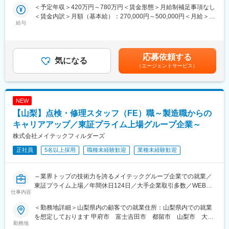
＜予定年収＞420万円～780万円＜賃金形態＞月給制補足事項なし
・OS業態の特徴・働き方について
・構想設計及び回路設計
＜賃金内訳＞月額（基本給）：270,000円～500,000円＜月給＞
・配属や案件の考え方について
・ケーブルルートの設計、ケーブル製作図作成
給与
270,000円～500,000円＜昇給有無＞有＜残業手当＞有＜給与補足
・質疑応答
・部品選定及び、部品表作成
＞※給与は、能力・経験等を考慮の上、当社規程に従って決定しま
・今後の選考フローについて
す。■給与改定：年1回■賞与：年2回(6月・12月)※別途決算賞与(8
________________________________________
■業務詳細：
月)を支給する場合あり賃金はあくまでも目安の金額であり、選考
■メイテックフィルダーズについて
・ケーブル設計（部品選定、ケーブル図作成、構成作成）
応募依頼する
気になる
を通じて上下する可能性があります。月給(月額)は固定手当を含め
メイテックフィルダーズは、機械・電気電子・IT分野を中心に、
・回路設計（PCB、電源系統など）
（エージェントサービス）
た表記です。
多様な技術領域で活躍するエンジニアを支援している企業です。
・治具製作／トラブル調査
充実した研修制度やキャリアサポート体制を強みとしており、経
・AutoCAD、OrCAD、SPICEでの開発
験者はもちろん、キャリアアップを目指す方や新たな分野へ挑戦
・オシロスコープ、テスター、デジタルマルチメータ等での評価
したい方にも成長機会を提供しています。
NEW
・各種資料作成
「まずは話だけ聞いてみたい」という方も大歓迎です。ご自身の
【使用ツール】
【山梨】点検・修理スタッフ（FE）職～製造職からの
キャリアの選択肢を広げる機会として、ぜひお気軽にご参加くだ
AutoCAD／OrCAD／オシロスコープ／テスター／デジタルマルチ
キャリアアップ／東証プライム上場グループ企業～
さい。
メータ／Microsoft Office
株式会社メイテックフィルダーズ
変更の範囲：会社の定める業務
■業務の魅力：
正社員
5名以上採用
職種未経験歓迎
業種未経験歓迎
世界シェアNo.1製品を持つ顧客の製品開発に携わることができ、
先端技術を習得いただけます。将来の準委任化を見据え、チーム
の立ち上げや拡大といった経験ができます。将来性ある製品であ
～業界トップの技術力を誇るメイテックグループ企業での就業／
り、中長期で落ち着いて業務を行えます。
東証プライム上場／年間休日124日／大手企業取引多数／WEB面
仕事内容
接で選考が完結～
■組織編制：
＜勤務地詳細＞山梨県内の顧客での就業住所：山梨県内での就業
当社では顧客グループ全体で110名を超えるエンジニアが活躍
■仕事内容
を想定しております 甲府市 富士吉田市 都留市 山梨市 大月
中。半導体製造装置の開発経験者が多数おります。
こんな想いをお持ちではありませんか？
勤務地
市 韮崎市受動喫煙対策：屋内全面禁煙変更の範囲：当社におけ