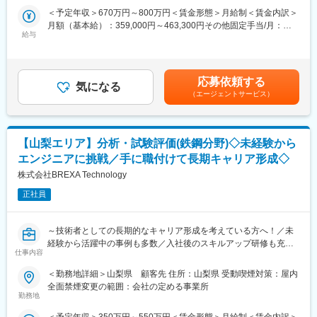
造業のお客様において、新規工場の立ち上げ・新規ラインの立ち
ります。また、例えば子供の事情で急な休みを余儀なくされた時
＜予定年収＞670万円～800万円＜賃金形態＞月給制＜賃金内訳＞
上げ・海外拠点支援業務などを計画立案から実行までリーダーと
も、皆快くフォローしてくれる環境があります。
月額（基本給）：359,000円～463,300円その他固定手当/月：
してご対応いただきます。
※直近3年間での育休取得率は92％、復職率は87％です。
給与
1,500円＜月給＞360,500円～464,800円＜昇給有無＞有＜残業手
また、トレンドの製造DXを目的とした、自動化設備の検討やIoT
・研修制度が充実：社員の9割が人材業界未経験スタートです。業
当＞有＜給与補足＞■賞与実績：年2回（6、12月）合計1,661,112
検討なども行っていただきます。
界未経験でも安心してご入社頂けるよう、研修制度が充実してい
円（2024年実績・管理職を除く社員平均）賃金はあくまでも目安
◇使用ツール：Auto CAD、CATIA V5など
ます。入社後は座学による知識の習得を行い、ロールプレイング
の金額であり、選考を通じて上下する可能性があります。月給(月
応募依頼する
研修を経て、本格的な業務を行っていただきます。慣れないうち
気になる
額)は固定手当を含めた表記です。
■案件事例：
（エージェントサービス）
は先輩社員がついて随時フォローしますので安心してご入社いた
・BEV車両搭載用電池製造ラインの開発業務
だけます。
・次世代自動車に必須◎電池生産技術のエンジニア
・パワー半導体の新規生産ライン開発における生産技術業務
変更の範囲：会社の定める業務
【山梨エリア】分析・試験評価(鉄鋼分野)◇未経験から
・自動車電子製品の生産技術業務、海外支援
・新規開発インバータに関する生産設備の工程設計業務
エンジニアに挑戦／手に職付けて長期キャリア形成◇
・EV用モータ開発における生産技術工程設計
株式会社BREXA Technology
■機械エンジニアの給料UP事例（2024年実績）：
正社員
◎32歳 前職：部品メーカー 年収400万⇒提示年収620万
◎42歳 前職：技術者派遣 年収500万⇒提示年収722万
～技術者としての長期的なキャリア形成を考えている方へ！／未
経験から活躍中の事例も多数／入社後のスキルアップ研修も充実
■会社の特徴：
仕事内容
～
～創業1974年の50年周年を迎えた東証プライム上場企業グルー
プ、大手エンジニアリングサービス企業です～
＜勤務地詳細＞山梨県 顧客先 住所：山梨県 受動喫煙対策：屋内
■業務内容：
・国内大手メーカー、優良中小メーカー様、約1,400社に技術提供
全面禁煙変更の範囲：会社の定める事業所
当社と取引のある、大手メーカーにて生産する鉄鋼製品（原材
しており、先端技術やトレンド技術に携われるチャンスも多数◎
勤務地
料・半製品を含む）の分析、試験、検査をお任せすることを想定
・エンジニアアウトソーシング業界において、一人当たりの平均
＜予定年収＞350万円～550万円＜賃金形態＞月給制＜賃金内訳＞