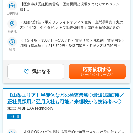
いクリーンルームを備えています。
【医療事務受託提案営業｜医療機関と現場をつなぐマネジメント
職】
仕事内容
■未経験の方のご活躍事例：
医療事務の受託サービスにおける既存顧客のアカウント担当とし
若手からベテランまで多くのエンジニアが所属していますが、中
て、以下の業務をご担当いただきます。
＜勤務地詳細＞甲府サテライトオフィス住所：山梨県甲府市丸の
には未経験からエンジニアとして活躍してる事例も多数ありま
内2-14-13 ダイタビル6F 受動喫煙対策：屋内全面禁煙変更の範
す。以下は一例です。
■具体的には：
勤務地
囲：会社の定める事業所
・営業経験からエンジニアへ挑戦：
◆クライアント（医療機関）との関係性構築と折衝・提案
＜予定年収＞350万円～550万円＜賃金形態＞月給制＜賃金内訳＞
自動車内装部品の試験評価プロジェクトに配属。今後の需要から
担当する病院の事務長、医事課長、職員と信頼関係を構築し、パ
月額（基本給）：218,750円～343,750円＜月給＞218,750円～
電気系エンジニアを目指して電験三種を勉強中。
ートナーとして課題解決に向けた提案を行います。
給与
343,750円＜昇給有無＞有＜残業手当＞有＜給与補足＞※経験・前
・アパレル店舗運営からエンジニアに：
・病院の事務長や担当者への定期訪問を通じたニーズ、要望・課
職年収を考慮して決定いたします。■賞与：年2回（6月・12月）■
半導体製造装置の立ち上げプロジェクト配属、現在はフィールド
題のヒアリング、課題解決に向けた提案
昇給：年1回（4月）賃金はあくまでも目安の金額であり、選考を
エンジニアとして活躍中。
・業務フローの改善や、人員最適化の検討と提案
通じて上下する可能性があります。月給(月額)は固定手当を含めた
・契約更新手続き、条件交渉
応募依頼する
気になる
表記です。
■はたらく環境：
（エージェントサービス）
残業については配属先によって多少前後しますが全社月平均残業
◆医療事務スタッフのマネジメント
時間は20時間程度になります。年間休日120日以上を確保してお
受託先医療機関で働くスタッフが安心して働ける環境を整え、現
り、プライベートのお時間もしっかりと確保できる環境の準備が
場のマネージャーと一緒にサービスクオリティの向上に努めま
あります。
【山梨エリア】半導体などの検査業務◇最短1回面接／
す。
各プロジェクトには担当の営業が着任しており、定期的な面談な
・現場責任者（病院マネージャー、リーダー）のサポートと育成
正社員採用／翌月入社も可能／未経験から技術者へ◇
どを通じて安心かつ安定した就業をサポート。
・面談、部署ミーティング等による適切な人員配置の調整/実行
株式会社BREXA Technology
社内にはキャリアアドバイザーも常駐しているため、将来のキャ
・労務管理、モチベーション管理、定着率向上施策の実施
リアや現職に関する相談も気軽に利用頂けます。
正社員
◆収支・運営管理
変更の範囲：会社の定める業務
・担当案件の売上・コスト管理
～未経験OK／化学に関する専門的な知識やスキルが身に付く／未
・IT・DX活用による人件費最適化や運用改善の検討・提案