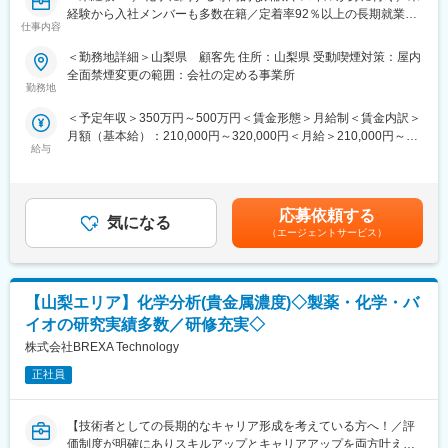
経験から入社メンバーも多数在籍／定着率92％以上の長期就業が
・医療法規やコンプライアンスの遵守状況の確認・指導
仕事内容
可能な環境～
◆現場オペレーションの統括
＜勤務地詳細＞山梨県 顧客先 住所：山梨県 受動喫煙対策：屋内
■業務内容：
・医療事務業務全体の進行管理（受付、会計、診療報酬請求（レ
全面禁煙変更の範囲：会社の定める事業所
当社の顧客先にて、Si半導体、ファイバー、化合物半導体、特殊
セプト）、電子カルテ管理等）
勤務地
試薬などの検査業務を担当いただきます。幅広い案件に携わり、
・トラブル・クレーム発生時のエスカレーション対応
＜予定年収＞350万円～500万円＜賃金形態＞月給制＜賃金内訳＞
多様な業界の知識や技術力を身につけることができます。
・新規受託案件の立ち上げ支援、プロセス管理
月額（基本給）：210,000円～320,000円＜月給＞210,000円～
＜具体的な業務内容＞
給与
320,000円＜昇給有無＞有＜残業手当＞有＜給与補足＞※社会人経
・化学試料や半導体素材の検査・測定・評価
■所属長より
験、面接結果等を考慮の上決定します。 ■昇給：年1回（4月）■賞
・試験データの記録・整理・報告書作成
本ポジションは、クライアント対応、病院スタッフのマネジメン
与：年2回（7月、12月）※過去実績2.6ヶ月賃金はあくまでも目安
・分析機器や装置の操作、メンテナンス
トなど、人とのコミュニケーションが多く発生する業務内容で
の金額であり、選考を通じて上下する可能性があります。月給(月
・実験条件の設定や検査手順の管理
す。個人での業務よりも、チームで目標を達成することや課題に
応募依頼する
気になる
額)は固定手当を含めた表記です。
※ご経験スキルに応じて別案件の打診をさせていただく場合もござ
対応することに、やりがいや達成感を覚える方を歓迎いたしま
（エージェントサービス）
います。ご面接の際に志向性に合わせて様々お話しできればと思
す。全社員がより働きやすい職場環境の実現を目指し、一丸とな
います。
って取り組んでおります。ぜひその一員として、私たちと一緒に
取り組んでいただけますと幸いです。を支える、そんな「誇りあ
【山梨エリア】化学分析(貴金属濃度)◇製薬・化学・バ
■未経験の方のご活躍事例：
る仕事」に、ぜひ一緒に挑戦しましょう。
若手からベテランまで多くのエンジニアが所属していますが、中
イオの研究実績多数／研修充実◇
には未経験からエンジニアとして活躍してる事例も多数ありま
■当社について：
株式会社BREXA Technology
す。以下は一例です。
当社は以下領域で全国30,000名以上の社員が活躍しています。
・営業経験からエンジニアへ挑戦：
正社員
医療事業：受付、会計、診療報酬請求業務等の受託・人材派遣
自動車内装部品の試験評価プロジェクトに配属。今後の需要から
介護事業：自立支援と地域トータルケアを理念とした施設運営
電気系エンジニアを目指して電験三種を勉強中。
こども事業：東京都中心に66か所の認可保育園等を運営
【技術者としての長期的なキャリア形成を考えている方へ！／評
・アパレル店舗運営からエンジニアに：
価制度が明確にありスキルアップとキャリアアップを両方叶え
半導体製造装置の立ち上げプロジェクト配属、現在はフィールド
変更の範囲：会社の定める業務