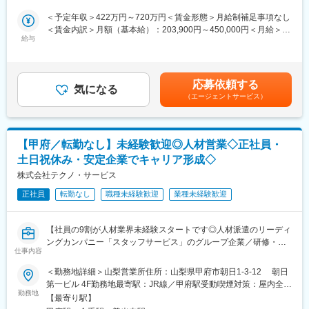
●研修費用は売上の8%を投資／研修制度充実！
で、業界ナンバーワンのグループ研修体制を整えています。その
能場所あり変更の範囲：当社における各部署及び各拠点等、当社
＜予定年収＞422万円～720万円＜賃金形態＞月給制補足事項なし
結果が、「離職率：約7％（製造業平均約12％）」という実績に
の定める場所（詳細は就業条件明示書に記載）
＜賃金内訳＞月額（基本給）：203,900円～450,000円＜月給＞
■業務内容：
表れています。研修センターは厚木、名古屋をはじめとして全国
給与
203,900円～450,000円＜昇給有無＞有＜残業手当＞有＜給与補足
輸血パック、シリンジ、カテーテル等の医療機器の開発をお任せ
に14ヶ所あり、オンラインでも研修を受講することができます
＞■昇給・賞与有※超過勤務手当20H/月、見込み賞与、各種手当を
します。
【安心のフォロー環境】
含んだ額となります。賃金はあくまでも目安の金額であり、選考
◎就業先：大手医療機器メーカー
営業担当と密に連絡を取る体制はもちろん、配属は既存先が中心
を通じて上下する可能性があります。月給(月額)は固定手当を含め
◎チーム構成：各チーム50名程度
のため、すでに同社のエンジニアが在籍していることが多いです
応募依頼する
気になる
た表記です。
◎ポジション：開発担当
【社内保有案件が可視化＆チャレンジ可能】
（エージェントサービス）
【変更の範囲：会社の定める業務】
同社はエンジニアに全国の保有案件を可視化しています。自身の
スキルを登録し、携わりたい案件のマッチング度合いを確認でき
■魅力ポイント：
ます。足りないスキルは研修にて取得するなどの環境が整ってい
【甲府／転勤なし】未経験歓迎◎人材営業◇正社員・
・大手医療機器メーカーの製品開発に携わることができます。
ます
・当社社員が12名就業中の為、先輩エンジニアからのサポートも
土日祝休み・安定企業でキャリア形成◇
しっかりしています。
変更の範囲：会社の定める業務
株式会社テクノ・サービス
■当社について：
正社員
転勤なし
職種未経験歓迎
業種未経験歓迎
人材派遣の中でもエンジニア派遣に特化したビジネスを展開して
います。主に自動車や産業用機器、半導体、情報通信機器などの
【社員の9割が人材業界未経験スタートです◎人材派遣のリーディ
さまざまなモノづくりを行う企業に、エンジニアの高度な技術力
ングカンパニー「スタッフサービス」のグループ企業／研修・フ
を提供しています。
仕事内容
ォロー体制充実◎正社員／賞与年2回＆インセンティブあり※土日
祝休み／フレックス勤務可／育休産休制度充実】
＜事業詳細＞
＜勤務地詳細＞山梨営業所住所：山梨県甲府市朝日1-3-12 朝日
特に得意としている領域は、設計開発～評価試験までの製品開発
第一ビル 4F勤務地最寄駅：JR線／甲府駅受動喫煙対策：屋内全面
製造・物流分野における中小から大手企業までの派遣を手掛けて
におけるミドルレンジと言われる領域を強みとしております。近
勤務地
禁煙変更の範囲：会社の定める事業所
【最寄り駅】
いる当社にて、下記業務をお任せします。
年はAIやIoTなどの技術革新が進んでおり、社会におけるエンジニ