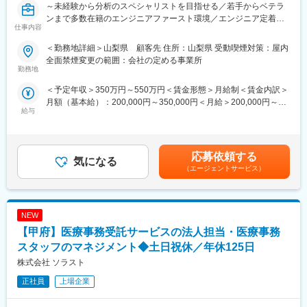
あたって、アカデミー制度を導入しています。
～未経験から分析のスペシャリストを目指せる／若手からベテラ
ご自身の興味がある分野や更に知識を強化したい領域に関する授
ンまで多数在籍のエンジニアファースト環境／エンジニア定着率
変更の範囲：会社の定める業務
仕事内容
業を選択いただき、受講内容に基づいてテストや資格試験に参加
92％～
いただくなどのサポートとなります。
＜勤務地詳細＞山梨県 顧客先 住所：山梨県 受動喫煙対策：屋内
制度を通じて学んだ内容や取得した資格は社内評価や昇給とも連
■業務内容例：
全面禁煙変更の範囲：会社の定める事業所
動しているおり、スキルアップと昇給を同時に実現いただけま
各分野メーカーの研究開発パートナーとしてエンジニア派遣など
勤務地
す。
を担う当社の所属エンジニアとして、化学メーカーや製薬メーカ
＜予定年収＞350万円～550万円＜賃金形態＞月給制＜賃金内訳＞
また、経験を積んでいただくことで大手企業への移籍も可能であ
ー研究開発部門等に常駐いただき、分析や試験・調査といった業
月額（基本給）：200,000円～350,000円＜月給＞200,000円～
り、技術者としての価値をどんどん高めていただくことを叶えら
務をお任せいたします・
給与
350,000円＜昇給有無＞有＜残業手当＞有＜給与補足＞※社会人経
れます。
・超純水・高純度薬品中の不純物分析
験、面接結果等を考慮の上決定します。 ■昇給：年1回（4月）■賞
・金属・微粒子などの分析下限値を下げる技術開発
与：年2回（7月、12月）※過去実績2.6ヶ月賃金はあくまでも目安
■はたらく環境：
・純度を要求される容器・材料からの溶出評価
の金額であり、選考を通じて上下する可能性があります。月給(月
残業については配属先によって多少前後しますが全社月平均残業
・分析法の検討および手順書作成
応募依頼する
気になる
額)は固定手当を含めた表記です。
時間は20時間程度になります。年間休日120日以上を確保してお
・分析結果のデータ整理・レポート作成
（エージェントサービス）
り、プライベートのお時間もしっかりと確保できる環境の準備が
＜使用する機器＞
あります。
ICP-MS、GF-AAS、イオンクロマトグラフィー、電子顕微鏡-
各プロジェクトには担当の営業が着任しており、定期的な面談な
EDX（エネルギー分散型X線分析装置）、全有機炭素計、P&T-
どを通じて安心かつ安定した就業をサポート。
NEW
GC-MS など
社内にはキャリアアドバイザーも常駐しているため、将来のキャ
【甲府】医療事務受託サービスの法人担当・医療事務
リアや現職に関する相談も気軽に利用頂けます。
■就業環境について：
スタッフのマネジメント◆土日祝休／年休125日
超純水中の金属・イオン等のごくわずかな不純物を限りなく低濃
株式会社 ソラスト
変更の範囲：会社の定める業務
度で分析評価可能とする分析技術を持っています。
金属・イオンはppt～ppq（1リットル中に1ナノグラム～1ピコグ
正社員
上場企業
ラム）レベル濃度の分析を行っています。
極低濃度の水質分析を行う環境として、微粒子・ガス状汚染のな