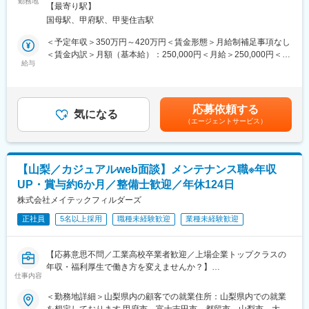
勤務地
変更の範囲：会社の定める事業所
【最寄り駅】
なっております。
国母駅、甲府駅、甲斐住吉駅
綜合キャリアオプションにて、人材派遣・紹介事業に携わってい
ただきます。
＜予定年収＞350万円～420万円＜賃金形態＞月給制補足事項なし
グループの売り上げを牽引するコア事業です。
＜賃金内訳＞月額（基本給）：250,000円＜月給＞250,000円＜昇
給与
給有無＞有＜残業手当＞有＜給与補足＞■昇給：年1回■賞与：年3
◆人材派遣サービス
回 ∟夏季・冬季（7月、12月） ∟決算賞与（3月）※業績によ
◆人材紹介サービス
る。昨年度実績あり■残業代全額支給：月30時間目安■年収例入社
◆紹介予定派遣 など
3年目：600万円（メンバー）入社6年目：750万円（サブリーダ
応募依頼する
気になる
ー）入社8年目：880万円（マネージャー）賃金はあくまでも目安
（エージェントサービス）
【業務内容】
の金額であり、選考を通じて上下する可能性があります。月給(月
・取引企業への訪問、オーダーのヒアリング
額)は固定手当を含めた表記です。
・新規企業へのテレアポ、サービス提案
・当社派遣スタッフさんの面談や契約更新の対応 など
【山梨／カジュアルweb面談】メンテナンス職※年収
※慣れてきたら、グループ内のサービスを絡めたコンサルティング
UP・賞与約6か月／整備士歓迎／年休124日
提案も行います。
株式会社メイテックフィルダーズ
【社風・雰囲気について】
正社員
5名以上採用
職種未経験歓迎
業種未経験歓迎
チーム制やプロジェクト制度により、入社歴に関係なく活躍でき
ます。
男女関係なく意欲のある方にチャンスのある環境です。
【応募意思不問／工業高校卒業者歓迎／上場企業トップクラスの
年収・福利厚生で働き方を変えませんか？】
（1）フラットな社風
仕事内容
今回は応募意思不問の面談です。人事ご担当者とキャリアの相
管理階層を減らし、各ユニットやチーム、支店に権限移譲してい
談、同社についてなどカジュアルにお話できる場となっていま
＜勤務地詳細＞山梨県内の顧客での就業住所：山梨県内での就業
ます。それにより社員の自立性ある行動を促し、意志決定のスピ
す。服装も自由です。お気軽に御応募ください
を想定しております 甲府市 富士吉田市 都留市 山梨市 大月