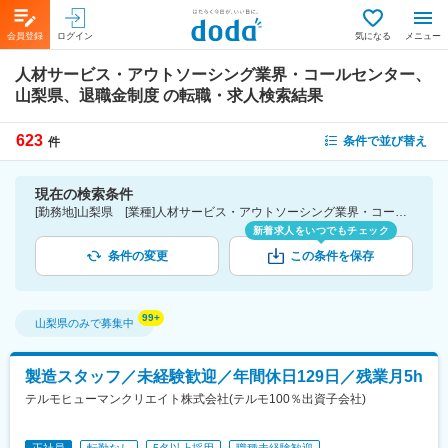
会員登録
ログイン
気になる
メニュー
人材サービス・アウトソーシング業界・コールセンター、
山梨県、退職金制度
の転職・求人検索結果
623
条件で並び替え
件
現在の検索条件
[勤務地]山梨県 [業種]人材サービス・アウトソーシング業界・コールセンター [詳細条件](待遇・福利厚生)退職金制度
新着求人をいつでもチェック
条件の変更
この条件を保存
山梨県
のみで募集中
製造スタッフ／未経験歓迎／年間休日129日／残業月5h
テルモヒューマンクリエイト株式会社(テルモ100％出資子会社)