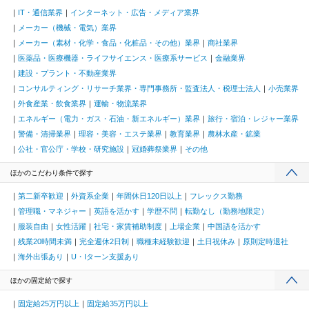
IT・通信業界
インターネット・広告・メディア業界
メーカー（機械・電気）業界
メーカー（素材・化学・食品・化粧品・その他）業界
商社業界
医薬品・医療機器・ライフサイエンス・医療系サービス
金融業界
建設・プラント・不動産業界
コンサルティング・リサーチ業界・専門事務所・監査法人・税理士法人
小売業界
外食産業・飲食業界
運輸・物流業界
エネルギー（電力・ガス・石油・新エネルギー）業界
旅行・宿泊・レジャー業界
警備・清掃業界
理容・美容・エステ業界
教育業界
農林水産・鉱業
公社・官公庁・学校・研究施設
冠婚葬祭業界
その他
ほかのこだわり条件で探す
第二新卒歓迎
外資系企業
年間休日120日以上
フレックス勤務
管理職・マネジャー
英語を活かす
学歴不問
転勤なし（勤務地限定）
服装自由
女性活躍
社宅・家賃補助制度
上場企業
中国語を活かす
残業20時間未満
完全週休2日制
職種未経験歓迎
土日祝休み
原則定時退社
海外出張あり
U・Iターン支援あり
ほかの固定給で探す
固定給25万円以上
固定給35万円以上