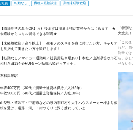
転勤なし
職種未経験歓迎
業種未経験歓迎
正社員
「特別な
【職場見学のみもOK】入社後まずは測量士補助業務からはじめます ★
大丈夫！
未経験からスキル習得できる環境★
「このま
【未経験歓迎／高卒以上】一生モノのスキルを身に付けたい方、キャリア
れど、自
を見据えて働きたい方を歓迎します！
測量では
【転勤なし／マイカー通勤可／社員用駐車場あり】本社／山梨県笛吹市石
ら、少し
和町八田134-8★UIターン転職も歓迎＜アクセ...
せない仕..
石和温泉駅
年収400万円（30代／測量士補資格保持／入社3年）
年収500万円（40代／測量士資格保持／入社10年）
山梨県・笛吹市・甲府市などの県内市町村や大手ハウスメーカー様より依
頼を受け、道路・河川・街づくりに深く携わっていま...