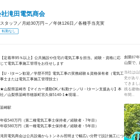
会社滝田電気商会
スタッフ／月給30万円～／年休126日／各種手当充実
転勤なし
創業87
【定着率95％以上】公共施設や住宅の電気工事を担当。経験・資格に応
山梨で、
じて電気工事施工管理をお任せします
当社は山
【U・Iターン歓迎／学歴不問】電気工事の実務経験＆資格保有者（電気工
史があり
事士または電気工事施工管理技士）
てきまし
★山梨県韮崎市【マイカー通勤OK／転勤ナシ／U・Iターン支援あり】本
残る建物
社／山梨県韮崎市穂坂町宮久保5140-1★現場...
年間...
韮崎駅
年収540万円（第二種電気工事士保持者／経験者・7年目）
年収580万円（第一種電気工事士保持者／経験者・5年目）
滝田電気商会は公共設備からトンネル照明まで幅広い分野で設計施工につ