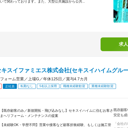
いて関わっております。また、大型公共施設から公共...
求人
セキスイファミエス株式会社(セキスイハイムグルー
フォーム営業／上場G／年休125日／賞与4.7カ月
転勤なし
5名以上採用
職種未経験歓迎
業種未経験歓迎
正社員
既存顧客
【既存顧客のみ／新規開拓・飛び込みなし】セキスイハイムに住むお客さ
安定も成
まへリフォーム・メンテナンスの提案
「会社の
【未経験OK・学歴不問】営業や接客など顧客折衝経験、もしくは施工管