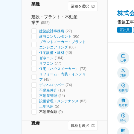
業種
業種を選択
株式
建設・プラント・不動産
電気工事
業界
(
552
)
正社員
建築設計事務所
(
27
)
建設コンサルタント
(
95
)
プラントメーカー・プラント
エンジニアリング
(
66
)
住宅設備・建材
(
40
)
ゼネコン
(
184
)
仕事
サブコン
(
77
)
住宅（ハウスメーカー）
(
73
)
リフォーム・内装・インテリ
対象
ア
(
45
)
ディベロッパー
(
74
)
不動産仲介
(
13
)
勤務地
不動産管理
(
54
)
設備管理・メンテナンス
(
83
)
最寄駅
土地活用
(
5
)
不動産金融
(
0
)
給与
職種
職種を選択