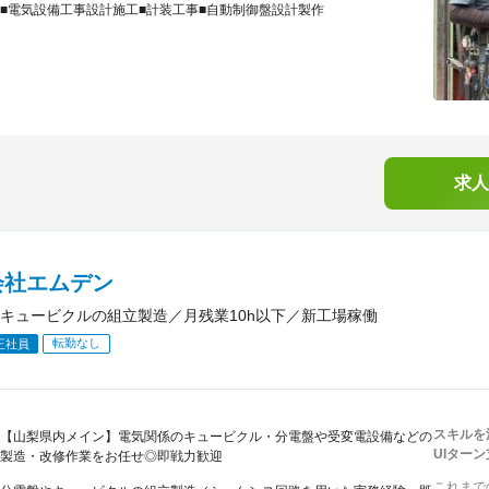
■電気設備工事設計施工■計装工事■自動制御盤設計製作
求人
会社エムデン
キュービクルの組立製造／月残業10h以下／新工場稼働
転勤なし
正社員
スキルを
【山梨県内メイン】電気関係のキュービクル・分電盤や受変電設備などの
UIター
製造・改修作業をお任せ◎即戦力歓迎
これまで