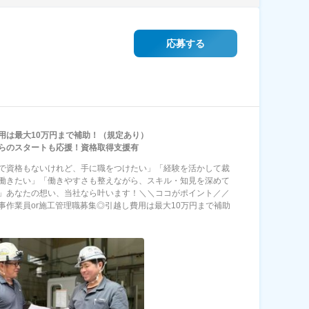
応募する
用は最大10万円まで補助！（規定あり）
らのスタートも応援！資格取得支援有
で資格もないけれど、手に職をつけたい」「経験を活かして裁
働きたい」「働きやすさも整えながら、スキル・知見を深めて
」あなたの想い、当社なら叶います！＼＼ココがポイント／／
事作業員or施工管理職募集◎引越し費用は最大10万円まで補助