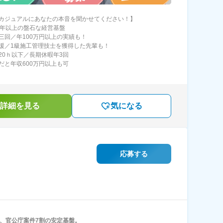
カジュアルにあなたの本音を聞かせてください！】
0年以上の盤石な経営基盤
三回／年100万円以上の実績も！
援／1級施工管理技士を獲得した先輩も！
20ｈ以下／長期休暇年3回
だと年収600万円以上も可
詳細を見る
気になる
応募する
年、官公庁案件7割の安定基盤。