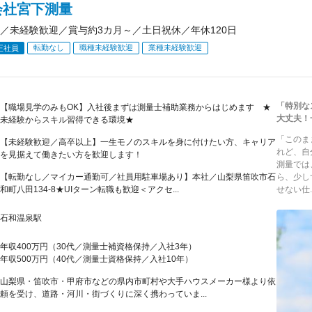
会社宮下測量
／未経験歓迎／賞与約3カ月～／土日祝休／年休120日
転勤なし
職種未経験歓迎
業種未経験歓迎
正社員
「特別な
【職場見学のみもOK】入社後まずは測量士補助業務からはじめます ★
大丈夫！
未経験からスキル習得できる環境★
「このま
【未経験歓迎／高卒以上】一生モノのスキルを身に付けたい方、キャリア
れど、自
を見据えて働きたい方を歓迎します！
測量では
【転勤なし／マイカー通勤可／社員用駐車場あり】本社／山梨県笛吹市石
ら、少し
和町八田134-8★UIターン転職も歓迎＜アクセ...
せない仕..
石和温泉駅
年収400万円（30代／測量士補資格保持／入社3年）
年収500万円（40代／測量士資格保持／入社10年）
山梨県・笛吹市・甲府市などの県内市町村や大手ハウスメーカー様より依
頼を受け、道路・河川・街づくりに深く携わっていま...