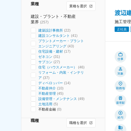
業種
業種を選択
渡辺
建設・プラント・不動産
施工管理
業界
(
257
)
正社員
建築設計事務所
(
22
)
建設コンサルタント
(
41
)
プラントメーカー・プラント
エンジニアリング
(
43
)
住宅設備・建材
(
17
)
ゼネコン
(
31
)
仕事
サブコン
(
27
)
住宅（ハウスメーカー）
(
46
)
リフォーム・内装・インテリ
対象
ア
(
37
)
ディベロッパー
(
14
)
不動産仲介
(
10
)
勤務地
不動産管理
(
45
)
設備管理・メンテナンス
(
49
)
最寄駅
土地活用
(
5
)
不動産金融
(
0
)
給与
職種
職種を選択