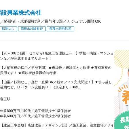
建設興業株式会社
／経験者・未経験歓迎／賞与年3回／カジュアル面談OK
転勤なし
職種未経験歓迎
業種未経験歓迎
【20～30代活躍！ゼロから1級施工管理技士へ！】学校・病院・マンショ
ンなどが完成するまでサポート！
【人柄重視の採用／学歴不問】★未経験／経験者とも歓迎 ★育成重視の
採用です！ ★経験者は前職給与考慮
【山梨／転勤なし／直行・直帰OK／新オフィス完成間近！】★引っ越し
補助など、U・Iターン支援あり！（規定あり）■本...
竜王駅
年収800万円／40代／施工管理技士1級保持者
年収600万円／30代／施工管理技士2級保持者
【建築工事全般】店舗改装／デザイン／設計／施工新築、注文住宅デザイ