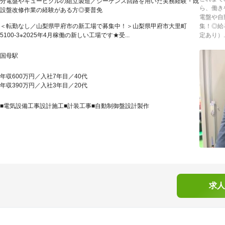
分電盤やキュービクルの組立製造／シーケンス回路を用いた実務経験・既
ら、働き
設盤改修作業の経験がある方◎要普免
電盤や自
＜転勤なし／山梨県甲府市の新工場で募集中！＞山梨県甲府市大里町
集！◎給
5100-3※2025年4月稼働の新しい工場です★受...
定あり）..
国母駅
年収600万円／入社7年目／40代
年収390万円／入社3年目／20代
■電気設備工事設計施工■計装工事■自動制御盤設計製作
求人