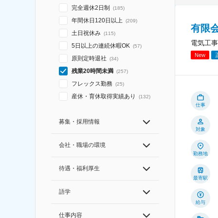
完全週休2日制
(
185
)
年間休日120日以上
(
209
)
有限
土日祝休み
(
115
)
電気工事
5日以上の連続休暇OK
(
57
)
New
原則定時退社
(
34
)
残業20時間未満
(
257
)
フレックス勤務
(
25
)
産休・育休取得実績あり
(
132
)
仕事
募集・採用情報
対象
会社・職場の環境
勤務地
待遇・福利厚生
最寄駅
語学
給与
仕事内容