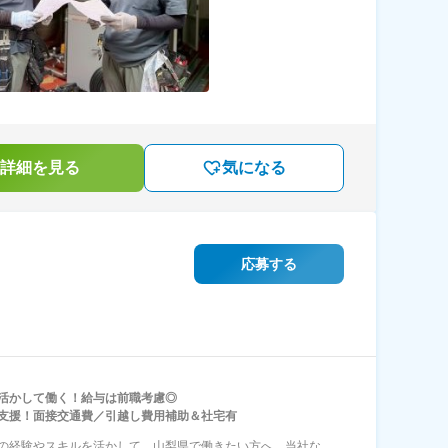
詳細を見る
気になる
応募する
活かして働く！給与は前職考慮◎
ン支援！面接交通費／引越し費用補助＆社宅有
の経験やスキルを活かして、山梨県で働きたい方へ。当社な