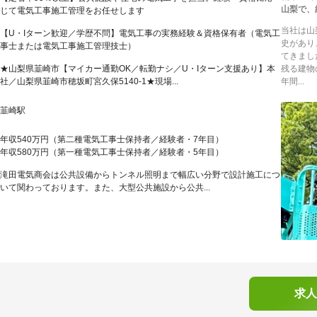
山梨で、
じて電気工事施工管理をお任せします
当社は山
【U・Iターン歓迎／学歴不問】電気工事の実務経験＆資格保有者（電気工
史があり
事士または電気工事施工管理技士）
てきまし
★山梨県韮崎市【マイカー通勤OK／転勤ナシ／U・Iターン支援あり】本
残る建物
社／山梨県韮崎市穂坂町宮久保5140-1★現場...
年間...
韮崎駅
年収540万円（第二種電気工事士保持者／経験者・7年目）
年収580万円（第一種電気工事士保持者／経験者・5年目）
滝田電気商会は公共設備からトンネル照明まで幅広い分野で設計施工につ
いて関わっております。また、大型公共施設から公共...
求人