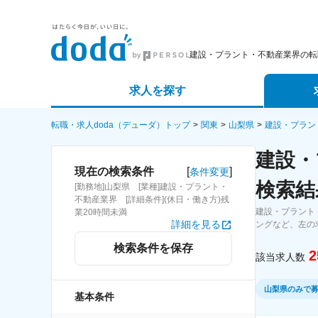
建設・プラント・不動産業界の転
求人を探す
詳細条件から探す
エージェ
転職・求人doda（デューダ）トップ
関東
山梨県
建設・プラン
建設・
新着求人から探す
スカウト
[
]
現在の検索条件
条件変更
検索結
[勤務地]山梨県 [業種]建設・プラント・
求人特集から探す
パートナ
不動産業界 [詳細条件](休日・働き方)残
建設・プラント
業20時間未満
詳細を見る
ングなど、左の
検索条件を保存
2
該当求人数
山梨県のみで
基本条件