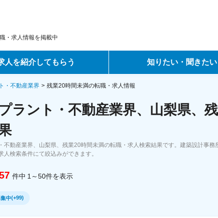
職・求人情報を掲載中
求人を紹介してもらう
知りたい・聞きたい
ントサービス
転職ノウハウ
ト・不動産業界
残業20時間未満の転職・求人情報
プラント・不動産業界、山梨県、残
サービス
データで見る転職
果
ーエージェントサービス
コラム・インタビュー
・不動産業界、山梨県、残業20時間未満の転職・求人検索結果です。建築設計事務
求人検索条件にて絞込みができます。
転職Q&A
57
件中
1～50
件
を表示
(
+99
)
募集中