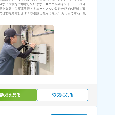
やすい環境をご用意しています！◆ココがポイント￣￣￣◎分
動制御盤・受変電設備・キュービクルの製造分野での即戦力募
与は前職考慮します！◎引越し費用は最大10万円まで補助（規
.
詳細を見る
気になる