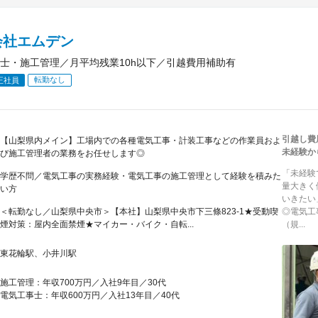
会社エムデン
士・施工管理／月平均残業10h以下／引越費用補助有
転勤なし
正社員
引越し費
【山梨県内メイン】工場内での各種電気工事・計装工事などの作業員およ
未経験か
び施工管理者の業務をお任せします◎
「未経験
学歴不問／電気工事の実務経験・電気工事の施工管理として経験を積みた
量大きく
い方
いきたい
＜転勤なし／山梨県中央市＞【本社】山梨県中央市下三條823-1★受動喫
◎電気工
煙対策：屋内全面禁煙★マイカー・バイク・自転...
（規...
東花輪駅、小井川駅
施工管理：年収700万円／入社9年目／30代
電気工事士：年収600万円／入社13年目／40代