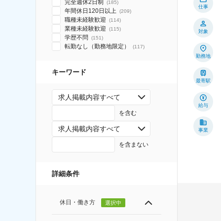
完全週休2日制
(
185
)
仕事
年間休日120日以上
(
209
)
職種未経験歓迎
(
114
)
業種未経験歓迎
(
115
)
対象
学歴不問
(
151
)
転勤なし（勤務地限定）
(
117
)
勤務地
キーワード
最寄駅
求人掲載内容すべて
給与
を含む
求人掲載内容すべて
事業
を含まない
詳細条件
休日・働き方
選択中