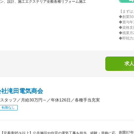
ン、設計、施工エクステリア全般各種リフォーム施工
【まずは
◆創業5
◆賞与年
◆資格支
◆残業月
◆即戦力
求人
会社滝田電気商会
スタッフ／月給30万円～／年休126日／各種手当充実
転勤なし
創業87
【定着率95％以上】公共施設や住宅の電気工事を担当。経験・資格に応