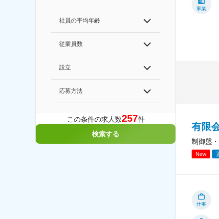
事業
社員の平均年齢
従業員数
設立
応募方法
257
この条件の求人数
件
有限
検索する
制御盤・
New
仕事