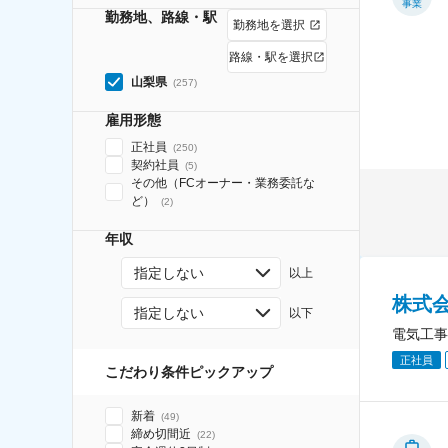
事業
勤務地、路線・駅
勤務地を選択
路線・駅を選択
山梨県
(
257
)
雇用形態
正社員
(
250
)
契約社員
(
5
)
その他（FCオーナー・業務委託な
ど）
(
2
)
年収
指定しない
以上
株式
指定しない
以下
電気工事
正社員
こだわり条件ピックアップ
新着
(
49
)
締め切間近
(
22
)