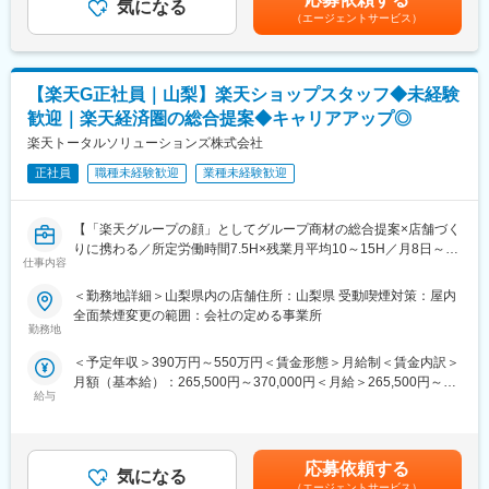
気になる
内
（エージェントサービス）
■組織の雰囲気
・スマホ初期設定・データ移行サポート
30名のチームで、未経験スタートが大半です
・問い合わせ対応
※中途入社事例：パン屋の店員、芸術系の職人、メーカーの営業、
ホテルフロントスタッフ等
【楽天G正社員｜山梨】楽天ショップスタッフ◆未経験
◇店舗運営
年齢層（20～60代）と幅広く、アットホームな雰囲気です。当社
・シフト管理、教育、評価
歓迎｜楽天経済圏の総合提案◆キャリアアップ◎
は子育て支援に力を入れており、女性も多く活躍しています。時
・店舗での電話応対
楽天トータルソリューションズ株式会社
短勤務も育休明けの子供が3歳になるまでは取得可能です
・在庫管理、売り場づくり、POP作成
・KPI管理・数値振り返り
正社員
職種未経験歓迎
業種未経験歓迎
■キャリア／やりがい
・店舗会議・研修への参加
簡単には情報が得られない案件ほど、聞き出せた瞬間の達成感は
・キャンペーン企画などの集客施策
大きいです。また、努力がインセンティブに反映されるため「成
【「楽天グループの顔」としてグループ商材の総合提案×店舗づく
果が収入に直結する仕事がしたい」という人に向いています
りに携わる／所定労働時間7.5H×残業月平均10～15H／月8日～休
■教育体制：
仕事内容
み】
入社後1ヶ月は店舗で実践研修を実施。サービス知識・業務の流れ
変更の範囲：無
楽天モバイルショップに来店されるお客様へ、スマートフォン・
を基礎から学べ、楽天グループ共通のeラーニングでビジネススキ
＜勤務地詳細＞山梨県内の店舗住所：山梨県 受動喫煙対策：屋内
料金プラン・楽天カード・楽天市場・楽天ポイントなど、楽天経
ル習得も可能です。
全面禁煙変更の範囲：会社の定める事業所
済圏の幅広いサービスを総合的にご提案します。
勤務地
単なる携帯販売ではなく、楽天グループ唯一の対面チャネルとし
■このポジションの魅力：
＜予定年収＞390万円～550万円＜賃金形態＞月給制＜賃金内訳＞
て、お客様の生活をより豊かにするトータルサポートを行うポジ
◇業界未経験でも成長しやすい環境
月額（基本給）：265,500円～370,000円＜月給＞265,500円～
ションです。
料金体系が他キャリアよりシンプルで覚えやすく、提案力を磨き
給与
370,000円＜昇給有無＞有＜残業手当＞有＜給与補足＞※賞与年2
やすい環境。業界未経験でも短期間で成長し、早期独り立ちが可
回※別途インセンティブ支給あり※別途食事手当支給あり：12,000
■具体的には：
能です。
円/月賃金はあくまでも目安の金額であり、選考を通じて上下する
◇お客様対応
◇事業づくりに携われるやりがい
可能性があります。月給(月額)は固定手当を含めた表記です。
・新規契約・機種変更の受付および提案
後発キャリアならではの柔軟で風通しの良い文化があり、改善提
応募依頼する
気になる
・料金プラン、楽天ポイント活用、楽天カード、各種サービスの
案や企画が運営に反映されやすい環境です。
（エージェントサービス）