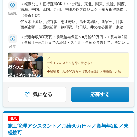
＜転勤なし！直行直帰OK！＞北海道、東北、関東、北陸、関西、
東海、中国、四国、九州、沖縄の各プロジェクト先★希望勤務
勤務地
地・通勤時間を考慮いたします！★直行直帰OK★U・Iターン歓
【最寄り駅】
迎！住宅手当あり★転居を伴う転勤はありません北海道東北／青
代々木上原駅、渋谷駅、恵比寿駅、高田馬場駅、新宿三丁目駅、
森県・岩手県・宮城県・秋田県・山形県・福島県関東／東京、神
西新宿駅、二重橋前駅、麹町駅、蒲田駅、井の頭公園駅、東銀座
奈川、千葉、埼玉、茨城、栃木、群馬北陸・甲信越／富山、石
駅、日暮里駅(舎人ライナー)、都電雑司ケ谷駅、平井駅(東京都)、
川、福井、新潟県、長野県、山梨県関西／大阪、京都、滋賀、兵
＜想定年収800万円・前職給与保証＞■月給60万円～＋賞与年2回
船堀駅、押上駅、木場駅(東京都)、清澄白河駅、有楽町駅、豊洲
庫、奈良、和歌山東海／愛知、静岡、三重、岐阜中国・四国／鳥
＋各種手当※これまでの経験・スキル・年齢を考慮して、決定いた
駅、南砂町駅、三田駅(東京都)、森下駅(東京都)、高輪台駅、新木
給与
取、島根、岡山、広島、山口、徳島、香川、高知、愛媛九州／福
します※残業代は別途全額支給します。※前職給与保証について：
場駅、北千住駅、大崎駅、国分寺駅、東京ビッグサイト駅、亀戸
岡、佐賀、長崎、熊本、大分、宮崎、鹿児島、沖縄＼広島にてビ
年齢、経験、能力、適性を考慮して、支給額を決定します。ーー
駅、テレコムセンター駅、六本木駅、田町駅(東京都)、白金高輪
ッグプロジェクト始動！／裁量のあるポジションをお任せ◎より
ーーーーーーーーーーーーーーーーーーーーーーーーーーーーー
／
駅、高輪ゲートウェイ駅、神谷町駅、外苑前駅、国立駅、南新宿
一生モノのスキルを身に着ける！
高待遇をご用意しております。ご希望の方は面接にてお気軽にご
ーー■未経験者は月給35万円～＋賞与年2回＋各種手当 ※これま
駅、初台駅、千駄ケ谷駅、曙橋駅、国立競技場駅、四谷三丁目
＼
質問ください。
での経験・スキル・年齢を考慮して、決定いたします※残業代は別
駅、西荻窪駅、富士見ケ丘駅、荻窪駅、神保町駅、淡路町駅、市
◆経験者：月給60万円～（前給保証）／未経験：月給
途全額支給します。＼勤務地特典！／入社祝い金として別途20万
35万円～
ケ谷駅、九段下駅、上野御徒町駅、昭和島駅、池上駅、糀谷駅、
◆完全週休2日制（土日祝休み）＆残業少なめ
円を支給いたします◎
八丁堀駅(東京都)、日本橋駅(東京都)、築地市場駅、水天宮前駅、
◆未経験からでも成長できる環境◎
新富町駅(東京都)、勝どき駅、京橋駅(東京都)、新中野駅、京王八
王子駅、武蔵五日市駅、西台駅、本蓮沼駅、青物横丁駅、武蔵境
気になる
応募する
駅、三鷹駅、吉祥寺駅、本郷三丁目駅、湯島駅、飯田橋駅、鬼子
母神前駅、向原駅(東京都)、池袋駅、両国駅、錦糸町駅、池尻大橋
駅、東武練馬駅、新横浜駅、横浜駅、桜木町駅、二俣新町駅、松
戸新田駅、松飛台駅、スポーツセンター駅、みつわ台駅、蘇我
NEW
駅、海浜幕張駅、前原駅、船橋日大前駅、柏駅、柏の葉キャンパ
施工管理アシスタント／月給60万円～／賞与年2回／未
ス駅、新千葉駅、京成稲毛駅、新八柱駅、大宮駅(埼玉県)、南浦和
駅、さいたま新都心駅、北浦和駅、浦和駅、和光市駅、西川口
経験可