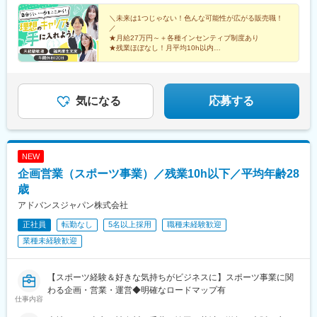
西蒲田7-48-10■テルルMEGAドン・キホーテ 三郷店埼玉県三郷市
さつき平1-1-1MAGAドン・キホーテ三郷 B1F■テルルイトーヨー
＼未来は1つじゃない！色んな可能性が広がる販売職！
／
カドー横浜別所店神奈川県横浜市南区別所1-14-1イトーヨーカド
★月給27万円～＋各種インセンティブ制度あり
ー横浜別所店1階■テルルそよら横浜高田店神奈川県横浜市港北区
★残業ほぼなし！月平均10h以内
高田西1-1-47 2階■テルルアリオ鷲宮店埼玉県久喜市久本寺谷田7-
★全国に勤務地あり！希望を考慮＆転勤なし
販売⇒特販⇒ラウンダー⇒SVの仕事も経験。
1アリオ鷲宮2階230区画
社内職へのキャリアチェンジも！
気になる
応募する
NEW
企画営業（スポーツ事業）／残業10h以下／平均年齢28
歳
アドバンスジャパン株式会社
正社員
転勤なし
5名以上採用
職種未経験歓迎
業種未経験歓迎
【スポーツ経験＆好きな気持ちがビジネスに】スポーツ事業に関
わる企画・営業・運営◆明確なロードマップ有
仕事内容