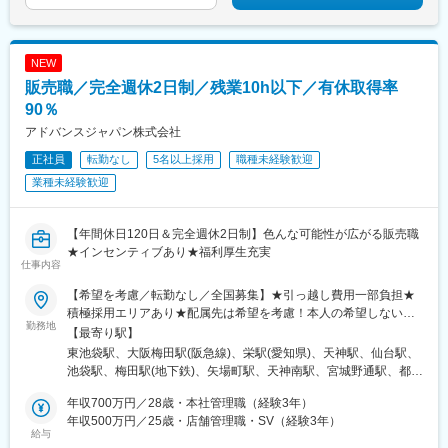
に、気軽に当店に立ち寄る方が増加中。さらなる企業拡大を目指
しています。
NEW
販売職／完全週休2日制／残業10h以下／有休取得率
90％
アドバンスジャパン株式会社
正社員
転勤なし
5名以上採用
職種未経験歓迎
業種未経験歓迎
【年間休日120日＆完全週休2日制】色んな可能性が広がる販売職
★インセンティブあり★福利厚生充実
仕事内容
【希望を考慮／転勤なし／全国募集】★引っ越し費用一部負担★
積極採用エリアあり★配属先は希望を考慮！本人の希望しない転
勤務地
勤はなし■本社東京都豊島区東池袋1-25-6PMO池袋8階■関西支社
【最寄り駅】
大阪府大阪市北区茶屋町16番1号H1O梅田茶屋町606・610■中部
東池袋駅、大阪梅田駅(阪急線)、栄駅(愛知県)、天神駅、仙台駅、
支店愛知県名古屋市中区栄3-8-21伊勢町平和ビル5階■九州支店福
池袋駅、梅田駅(地下鉄)、矢場町駅、天神南駅、宮城野通駅、都電
岡県福岡市中央区天神1-1-1アクロス福岡11階■東北支店宮城県仙
雑司ケ谷駅、大阪梅田駅(阪神線)、栄町駅(愛知県)、西鉄福岡駅、
台市宮城野区榴岡3-4-1アゼリアヒルズ3階【自社運営店舗】■テル
年収700万円／28歳・本社管理職（経験3年）
仙台駅(地下鉄)
ル大宮店埼玉県さいたま市大宮区大門町1-24大一ビル1階■テルル
年収500万円／25歳・店舗管理職・SV（経験3年）
給与
高円寺店東京都杉並区高円寺南4-25-8■テルル蒲田店東京都大田区