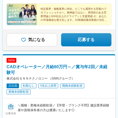
阪府大阪市淀川区西中島5-11-9 新大阪中里ビル3階受動喫煙対
策：あり（屋内禁煙 / 喫煙専用室設置あり)◯広島営業所広島県広
特定業界・複数業界に特化。どこでも通用する営業のプ
ロフェッショナルへ。精神論ではない、再現性のある営
島市中区大手町2-8-1 大手町スクエア8階（B）受動喫煙対策：あ
業理論と600社以上のクライアント支援実績 が、あなた
り（敷地内禁煙）◯福岡営業所福岡県福岡市中央区大名1-2-23 ビ
の市場価値を最大化します。10期連続最高業績の当社
ジネス・ワンけやき通りビル3階受動喫煙対策：あり（屋内禁煙・
で、本質的な課題解決力を身につけませんか。
喫煙室設定）
気になる
応募する
NEW
CADオペレーター／月給60万円～／賞与年2回／未経
験可
株式会社ＧＮＮテクノロジー （GNNグループ）
正社員
転勤なし
5名以上採用
職種未経験歓迎
業種未経験歓迎
＼職種・業種未経験歓迎／【学歴・ブランク不問】建設業界経験
者や資格保有者の方は優遇いたします◎
仕事内容