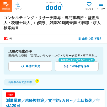
会員登録
ログイン
気になる
メニュー
コンサルティング・リサーチ業界・専門事務所・監査法
人・税理士法人、山梨県、残業20時間未満
の転職・求人
検索結果
61
条件で並び替え
件
現在の検索条件
[勤務地]山梨県 [業種]コンサルティング・リサーチ業界・専門事務所・監査法人・税理士法人 [詳細条件](休日・働き方)残業20時間未満
新着求人をいつでもチェック
条件の変更
この条件を保存
山梨県
のみで募集中
NEW
測量業務／未経験歓迎／賞与約3カ月～／土日祝休／年
休120日