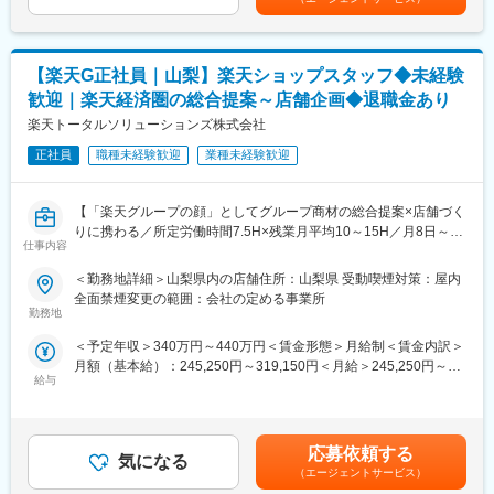
案内
・スマホの初期設定・データ移行サポート
■キャリアパス：
・問い合わせ対応
現場からキャリアをスタートし、単店舗だけでなく複数店舗を統
【楽天G正社員｜山梨】楽天ショップスタッフ◆未経験
括するスーパーバイザー（RSV）や、担当エリアの方針策定を行
◇店舗運営
うマネージャー等、より広いマネジメントにも挑戦できます。ま
歓迎｜楽天経済圏の総合提案～店舗企画◆退職金あり
・店舗での電話応対
た、東京本社での人事・業務統括など、店舗運営を支える役割へ
楽天トータルソリューションズ株式会社
・在庫管理、売り場づくり、POP作成
のキャリアチェンジ実績も複数あります。事業運営にどう関わっ
・KPI管理・数値振り返り
正社員
職種未経験歓迎
業種未経験歓迎
ていきたいか、経験を積みながら多様なキャリアを描ける環境で
・店舗会議・研修への参加
す。
・キャンペーン企画など、集客に向けた取り組み
【「楽天グループの顔」としてグループ商材の総合提案×店舗づく
■組織構成：
りに携わる／所定労働時間7.5H×残業月平均10～15H／月8日～休
■教育体制：
1店舗あたり店長1名、スタッフ5～15名で運営。チームワークを
仕事内容
み】
入社後1ヶ月は店舗での実践研修を実施。サービス知識・業務の流
重視し相談し合える職場です。
楽天モバイルショップに来店されるお客様へ、スマートフォン・
れなど基礎から学べ、楽天グループ共通のeラーニングでビジネス
＜勤務地詳細＞山梨県内の店舗住所：山梨県 受動喫煙対策：屋内
料金プラン・楽天カード・楽天市場・楽天ポイントなど、楽天経
スキルの習得も可能。未経験でも安心してスタートできる環境で
■当社について：
全面禁煙変更の範囲：会社の定める事業所
済圏の幅広いサービスを総合的にご提案します。
す。
勤務地
2023年2月に設立された楽天グループ100％出資の新会社で、企
単なる携帯販売ではなく、楽天グループ唯一の対面チャネルとし
画、立ち上げ、コンサルティング、オペレーション管理、システ
＜予定年収＞340万円～440万円＜賃金形態＞月給制＜賃金内訳＞
て、お客様の生活をより豊かにするトータルサポートを行うポジ
■このポジションの魅力：
ム・インフラ整備までを一括提供しています。
月額（基本給）：245,250円～319,150円＜月給＞245,250円～
ションです。
◇未経験でも成長しやすいシンプルなオペレーション
給与
319,150円＜昇給有無＞有＜残業手当＞有＜給与補足＞※賞与年2
料金体系が他キャリアよりシンプル覚えやすく、提案力を磨きや
変更の範囲：会社の定める業務
回※別途インセンティブ支給あり※上記は都道府県内異動型のみの
■具体的には：
すい環境です。そのため、未経験からでも短期間で成長しやす
場合となります。賃金はあくまでも目安の金額であり、選考を通
◇お客様対応
く、早期に独り立ちが可能です。
じて上下する可能性があります。月給(月額)は固定手当を含めた表
・新規契約・機種変更の受付および提案
◇事業づくりに携われるやりがい
応募依頼する
気になる
記です。
・料金プラン、楽天ポイント活用、楽天カード、各種サービスの
後発キャリアだからこそ柔軟で風通しがよく、改善提案や企画が
（エージェントサービス）
案内
店舗運営に活かされやすい文化があります。