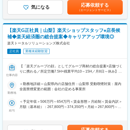
の企業に活用されており、ニーズは年々増加しています
円以上のインセンティブ支給されている社員もおり、歴の長い方
応募依頼する
気になる
は毎月60～70万円のインセンティブ支給などもあります。・昇
（エージェントサービス）
■業務概要
給：年1回/4月賃金はあくまでも目安の金額であり、選考を通じて
企業へ電話をしてプロジェクト情報を聞き取り、社内システムに
上下する可能性があります。月給(月額)は固定手当を含めた表記で
入力する仕事です。最初は戸惑うことがあっても、電話の流れや
す。
話し方はマニュアルがあり、練習を重ねることで確実に慣れてい
【楽天G正社員｜山梨】楽天ショップスタッフ※店長候
けます
補◆楽天経済圏の総合提案◆キャリアアップ環境◎
■具体的な業務内容
楽天トータルソリューションズ株式会社
・企業への電話リサーチ
正社員
業種未経験歓迎
・業界動向や新規プロジェクト情報の確認
・ヒアリング情報のデータ入力（選択式フォーマット）
・取得情報の更新や整理
【「楽天グループの顔」としてグループ商材の総合提案×店舗づく
・レポート件数に応じたインセンティブ獲得
りに携わる／所定労働7.5H×残業平均10～15H／月8日～休み】
※データベースは英語ですがフォーマットが決まっており、英語に
仕事内容
楽天モバイルショップへ来店されるお客様に、スマートフォン・
抵抗がなければ問題ございません。仮に間違えたとしてもチェッ
料金プラン・楽天カード・楽天市場・楽天ポイントなど、楽天経
＜勤務地詳細＞山梨県内の店舗住所：山梨県 受動喫煙対策：屋内
クする担当が居ます。実際に英語が全くできない方の入社/活躍実
済圏のサービスを総合的にご提案します。
全面禁煙変更の範囲：会社の定める事業所
績も多数ございますのでご安心ください。
単なる携帯販売ではなく、楽天グループ唯一の対面チャネルとし
勤務地
て、お客様の生活を豊かにするトータルサポートを行うポジショ
■教育体制
＜予定年収＞506万円～654万円＜賃金形態＞月給制＜賃金内訳＞
ンです。
入社後2～3週間は研修で基礎を習得し、その後は先輩のサポート
月額（基本給）：267,800円～374,350円＜月給＞267,800円～
のもと実際の電話を少しずつ担当します。最初は断られる場面も
給与
374,350円＜昇給有無＞有＜残業手当＞有＜給与補足＞※賞与年2
■具体的には：
多いですが、ロールプレイや事例共有でコツをつかめます
回※別途インセンティブ支給あり賃金はあくまでも目安の金額であ
◇お客様対応
独り立ちは3か月～2年と個人差がありますが、焦らず成長できる
り、選考を通じて上下する可能性があります。月給(月額)は固定手
・新規契約・機種変更の受付および提案
環境です
当を含めた表記です。
・料金プラン、楽天ポイント活用、楽天カード、各種サービス案
応募依頼する