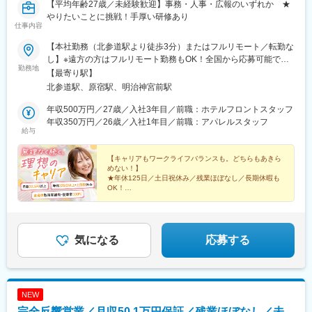
【平均年齢27歳／未経験歓迎】事務・人事・広報のいずれか ★
やりたいことに挑戦！手厚い研修あり
仕事内容
【本社勤務（北参道駅より徒歩3分）またはフルリモート／転勤な
し】※遠方の方はフルリモート勤務もOK！全国から応募可能で
勤務地
す！※研修は本社（東京）にて実施■本社東京都渋谷区千駄ヶ谷3-
【最寄り駅】
51-10 PORTALPOINT HARAJUKU FD-13＜アクセス＞・東京メ
北参道駅、原宿駅、明治神宮前駅
トロ「北参道駅」より徒歩3分・JR線「原宿駅」より徒歩9分・JR
線「千駄ヶ谷駅」より徒歩8分・都営地下鉄「国立競技場駅」A4
年収500万円／27歳／入社3年目／前職：ホテルフロントスタッフ
出口より徒歩8分＝＝＝＝＝＝＝＝＞＞★check！◎安心して上京
年収350万円／26歳／入社1年目／前職：アパレルスタッフ
給与
できる上京・入社に合わせて転居される方には、寮や社宅・引っ
越し支援・家賃補助などをサポートします。◎独り立ち後はリモ
ートワークが可能週3日リモートワークの先輩も。遠方の方はフル
【キャリアもワークライフバランスも。どちらもあきら
めない！】
リモート勤務もOK！ライフステージの変化に合わせて、柔軟な働
★年休125日／土日祝休み／残業ほぼなし／長期休暇も
き方ができます。
OK！
☆平均年齢27歳／同期と一緒に成長／先輩の前職は飲
食・受付など
★ネイル・髪型・服装自由／産育休取得実績多数！復帰
率100％
気になる
応募する
NEW
完全反響営業／月収50.1万円保証／残業ほぼなし／未