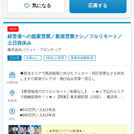
橋駅、刈谷駅、星ケ丘駅(愛知県)、高蔵寺駅、ＪＲ難波駅、中百舌
森海岸駅、青物横丁駅、武蔵境駅、三鷹駅、吉祥寺駅、湯島駅、
気になる
応募する
鳥駅、大曽根駅、赤池駅(愛知県)、大阪駅、新大阪駅、北新地駅、
飯田橋駅、鬼子母神前駅、向原駅(東京都)、池袋駅、志茂駅、両国
大阪阿部野橋駅、近鉄名古屋駅、名鉄名古屋駅、博多駅、天神
駅、錦糸町駅、池尻大橋駅、高松駅(東京都)、東武練馬駅、新横浜
駅、福岡空港駅(鉄道)、姪浜駅、西新駅、天神南駅、大橋駅(福岡
駅、横浜駅、桜木町駅、二俣新町駅、松戸新田駅、松飛台駅、ス
県)、中洲川端駅、千早駅、三ノ宮駅、尼崎駅(東海道本線)、神戸
ポーツセンター駅、みつわ台駅、蘇我駅、海浜幕張駅、前原駅、
駅(兵庫県)、姫路駅、新長田駅、明石駅、西宮北口駅、加古川駅、
NEW
船橋日大前駅、柏駅、柏の葉キャンパス駅、新千葉駅、京成稲毛
王寺駅、近鉄奈良駅、学園前駅(奈良県)、大和西大寺駅、生駒駅、
経営者への提案営業／新規営業ナシ／フルリモート／
駅、新八柱駅、大宮駅(埼玉県)、南浦和駅、さいたま新都心駅、北
和歌山駅、和歌山市駅、京都駅、京阪山科駅、烏丸駅、草津駅(滋
浦和駅、浦和駅、和光市駅、西川口駅、東川口駅、朝霞駅、新越
土日祝休み
賀県)、南草津駅、京阪石山駅、瀬田駅(滋賀県)、竹田駅(京都府)、
谷駅、川越駅、蕨駅、志木駅、所沢駅、草加駅、大阪難波駅、淀
大通駅、札幌駅、仙台駅、岡山駅、下関駅、松江駅、鳥取駅、広
株式会社バリュー・フロンティア
屋橋駅、渡辺橋駅、沢ノ町駅、我孫子町駅、平林駅(大阪府)、中ふ
島駅、福山駅、横川駅、新白島駅、西条駅(広島県)、西高屋駅、東
正社員
転勤なし
5名以上採用
業種未経験歓迎
頭駅、西大橋駅、肥後橋駅、阿波座駅、北浜駅(大阪府)、なんば駅
広島駅、八本松駅、北参道駅、浜松町駅、西日暮里駅(舎人ライナ
(南海線)、天満橋駅、長堀橋駅、谷町六丁目駅、大阪ビジネスパー
ー)、大崎広小路駅、祐天寺駅、江古田駅、二子新地駅、阿倍野駅
ク駅、心斎橋駅、松屋町駅、堺筋本町駅、門真南駅、矢田駅(大阪
(地下鉄)、鴫野駅、西中島南方駅、丸の内駅(愛知県)、小田井駅、
◆担当エリアで既存顧客に向けたフォロー・同行営業などを担当
府)、東部市場前駅、今川駅(大阪府)、中津駅(大阪府・阪急線)、な
上前津駅、東別院駅、摂津富田駅、新今宮駅前駅、千鳥橋駅、千
します◎新規テレアポ・飛び込み営業一切なし
にわ橋駅、天満駅、中津駅(地下鉄)、中崎町駅、扇町駅(大阪府)、
里中央駅(大阪モノレール)、百舌鳥八幡駅、玉造駅、宮之阪駅、新
仕事内容
西梅田駅、大阪梅田駅(阪神線)、矢場町駅、瑞穂区役所駅、日比野
豊橋駅、なんば駅(地下鉄)、なかもず駅、森下駅(愛知県)、国際セ
駅(名古屋市営)、伏屋駅、稲永駅、笠寺駅、左京山駅、武蔵小杉
【希望地域でのフルリモート／転勤なし】 ＜★☆下記のエリア
ンター駅、祇園駅(福岡県)、西鉄福岡駅、櫛田神社前駅、西鉄千早
駅、目黒駅、秋葉原駅、新橋駅、東京駅、町田駅、綾瀬駅、大手
で積極採用中！☆★＞【関東】東京都区部（23区）、横浜市、川
駅、三宮駅(神戸新交通)、ハーバーランド駅、山陽姫路駅、西代
勤務地
町駅(東京都)、中野駅(東京都)、大門駅(東京都)、西日暮里駅、五
崎市、さいたま市、相模原市、千葉市【中部】名古屋市、浜松
駅、山陽明石駅、新王寺駅、鳥居前駅、田中口駅、山科駅、四条
反田駅、中目黒駅、泉岳寺駅、立川駅、小竹向原駅、二子玉川
市、新潟市【北海道・東北】札幌市、仙台市【中国・九州】広島
駅(京都市営)、石山駅、くいな橋駅、西４丁目駅、さっぽろ駅、仙
■510万円／入社1年目
駅、四ツ谷駅、あざみ野駅、湘南台駅、天王洲アイル駅、日吉駅
市、岡山市、福岡市、北九州市、熊本市◎上記のエリアに通える
台駅(地下鉄)、岡山駅前駅、横川駅(広島県)、白島駅(広島高速交通
■600万円／入社3年目
(神奈川県)、溝の口駅、長津田駅、登戸駅、戸塚駅、海老名駅(相
方は大歓迎です！＝＝＝日本全国希望エリアへの配属です。テレ
給与
線)、竹橋駅、御成門駅、新桜台駅、梅田駅(地下鉄)、蒲生四丁目
模線)、大和駅(神奈川県)、菊名駅、大船駅、橋本駅(神奈川県)、上
ワークでの業務＋対面商談（直行直帰）が基本となります。商談
駅、天王寺駅前駅、動物園前駅、駅前駅、平安通駅、呉服町駅(福
大岡駅、中央林間駅、川崎駅、千葉駅、新松戸駅、浦安駅(千葉
はオンラインで実施するケースもございます。必要な際はカーシ
岡県)、香椎宮前駅、三宮駅(神戸市営)、高速神戸駅、西新町駅、
＜★希望エリアへの配属★＞
県)、北習志野駅、京成船橋駅、新浦安駅、新鎌ケ谷駅、市川駅、