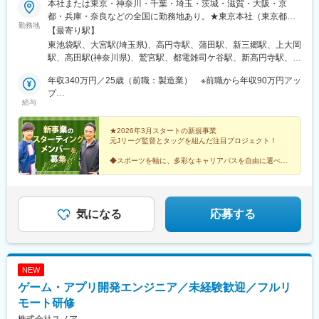
本社または東京・神奈川・千葉・埼玉・茨城・滋賀・大阪・京
都・兵庫・奈良などの全国に勤務地あり。★東京本社（東京都豊
勤務地
島区）／転勤なし！U・Iターン歓迎★■東京都豊島区東池袋1-25-6
【最寄り駅】
PMO池袋8階◎池袋駅徒歩5分！複数路線利用可能でアクセス良
東池袋駅、大宮駅(埼玉県)、高円寺駅、蒲田駅、新三郷駅、上大岡
好！■東北支店〒983-0852宮城県仙台市宮城野区榴岡3-4-1 アゼ
駅、高田駅(神奈川県)、鷲宮駅、都電雑司ケ谷駅、新高円寺駅、蓮
リアヒルズ3階■関西支社〒530-0013大阪府大阪市北区茶屋町16-
沼駅、池袋駅
1H1O梅田茶屋町606■中部支店〒460-0008愛知県名古屋市中区栄
年収340万円／25歳（前職：製造業） ※前職から年収90万円アッ
3-8-21伊勢町平和ビル5階■九州支店〒810-0001福岡県福岡市中央
プ
給与
区天神1-1-1アクロス福岡11階★入社時から約半年間は、以下のい
年収380万円／22歳（前職：不動産） ※前職から年収80万円アッ
ずれかの直営店、全国の他店舗（希望地）になります◎テルル大
プ
宮店◎テルル高円寺店◎テルル蒲田店◎テルルMEGAドン・キホ
★2026年3月スタートの新規事業
元Jリーグ監督とタッグを組んだ注目プロジェクト！
ーテ 三郷店◎テルルイトーヨーカドー横浜別所店◎テルルそよら
横浜高田店◎テルルアリオ鷲宮店
◆スポーツを軸に、多彩なキャリアパスを自由に選べる
◆成果はしっかり還元！20代で年収1000万超の実績あ
り
◆新規事業のため、アイデアが形に＆ポストも狙える
気になる
応募する
NEW
ゲーム・アプリ開発エンジニア／未経験歓迎／フルリ
モート研修
株式会社スノア