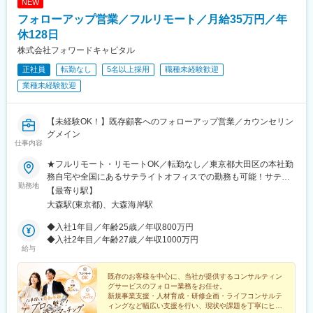
NEW
フォローアップ営業／フルリモート／月給35万円／年
休128日
株式会社フォワードキャピタル
正社員
転勤なし
5名以上採用
職種未経験歓迎
業種未経験歓迎
【未経験OK！】既存顧客へのフォローアップ営業／カウンセリン
グメイン
仕事内容
★フルリモート・リモートOK／転勤なし／東京都大田区の本社勤
務自宅や全国にあるサテライトオフィスでの勤務も可能！サテラ
勤務地
イトオフィスは駅から徒歩5分ほどの立地で好アクセス！好きな場
【最寄り駅】
所を選んで、自由にテレワークもできます。居住はどこでもOK！
大森駅(東京都)、大森海岸駅
基本リモートでの対応です！※敷地内全面禁煙
◆入社1年目／年齢25歳／年収800万円
◆入社2年目／年齢27歳／年収1000万円
給与
既存のお客様を中心に、当社が提供するコンサルティン
グサービスのフォロー業務をお任せ。
新規事業支援・人材育成・研修企画・ライフコンサルテ
ィングなど幅広い支援を行い、現状や課題を丁寧にヒア