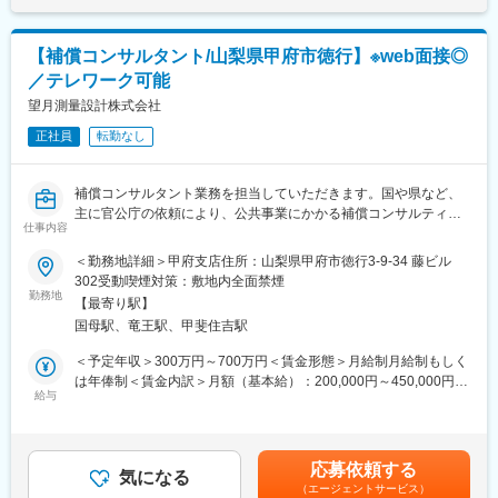
・スマホの初期設定・データ移行サポート
・問い合わせ対応
■キャリアパス：
【補償コンサルタント/山梨県甲府市徳行】※web面接◎
スタッフ（R CREW）から店長を経てRSV（スーパーバイザー）
◇店舗運営
へステップアップが可能です。RSV経験後はマネジメントや本部
／テレワーク可能
・店舗での電話応対
への異動の道もあり、長期的にキャリア形成ができます。まずは
望月測量設計株式会社
・在庫管理、売り場づくり、POP作成
入社後1年で店長昇格を目指していただきます。
・KPI管理・数値振り返り
正社員
転勤なし
・店舗会議・研修への参加
■組織構成：
・キャンペーン企画など、集客に向けた取り組み
1店舗あたり店長1名、スタッフ5～15名で運営。チームワークを
補償コンサルタント業務を担当していただきます。国や県など、
重視し、相談しやすく協力し合える職場環境です。
主に官公庁の依頼により、公共事業にかかる補償コンサルティン
■教育体制：
仕事内容
グを行います。事業予定地へ出向き、エリア内の建物のほか、立
入社後1ヶ月は店舗での実践研修を実施。
■当社について：
木の1本1本までしっかりと調査・記録し、調査結果を参考に図面
サービス知識・業務の流れなど基礎から学べ、楽天グループ共通
当社は2023年2月に設立された楽天グループ100％出資の新会社
＜勤務地詳細＞甲府支店住所：山梨県甲府市徳行3-9-34 藤ビル
を作成（建物など）します。図面と共に、建物の価値や移転にか
のeラーニングでビジネススキルの習得も可能。未経験でも安心し
で、事業運営に必要な企画、立ち上げ、コンサルティング、オペ
302受動喫煙対策：敷地内全面禁煙
かる費用などを積算し、報告書にまとめます。
てスタートできる環境です。
勤務地
レーション管理、システム・インフラ整備までを一括して提供し
【最寄り駅】
※東京、神奈川、埼玉、群馬、長野といった西関東からの受注案件
ています。
国母駅、竜王駅、甲斐住吉駅
がございます。
■このポジションの魅力：
◇未経験でも成長しやすいシンプルなオペレーション
変更の範囲：会社の定める業務
＜予定年収＞300万円～700万円＜賃金形態＞月給制月給制もしく
■業務の特徴：
料金体系が他キャリアよりシンプル覚えやすく、提案力を磨きや
は年俸制＜賃金内訳＞月額（基本給）：200,000円～450,000円＜
最新の機器（ドローン、3Dスキャナ測定器など）を使用する業務
すい環境です。そのため、未経験からでも短期間で成長しやす
給与
月給＞200,000円～450,000円＜昇給有無＞有＜残業手当＞有＜給
になりますので、ゆくゆくはコンサルタントとして、ICTの知識が
く、早期に独り立ちが可能です。
与補足＞※経験・能力・資格等を考慮し、当社規定により決定■昇
求められる可能性がございます。そのため、好奇心と向上心を持
◇事業づくりに携われるやりがい
給：年1回■賞与：年2回＋決算賞与（業績による）※2018年度実績
ち合わせ、且つ最新の知識を習得していきたいという気概のある
後発キャリアだからこそ柔軟で風通しがよく、改善提案や企画が
3.5ヶ月分（年120万円の支給実績あり）※2016・2017年に決算賞
応募依頼する
方を求めております。
店舗運営に活かされやすい文化があります。
気になる
与の支給実績あり※国交省より表彰された担当者に対し、賞与とは
（エージェントサービス）