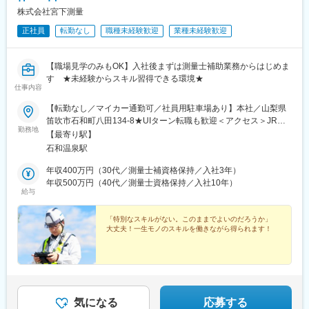
株式会社宮下測量
正社員
転勤なし
職種未経験歓迎
業種未経験歓迎
【職場見学のみもOK】入社後まずは測量士補助業務からはじめま
す ★未経験からスキル習得できる環境★
仕事内容
【転勤なし／マイカー通勤可／社員用駐車場あり】本社／山梨県
笛吹市石和町八田134-8★UIターン転職も歓迎＜アクセス＞JR中
勤務地
央本線「石和温泉駅」より徒歩20分※社員用駐車場あり※受動喫煙
【最寄り駅】
対策あり（社内禁煙）
石和温泉駅
年収400万円（30代／測量士補資格保持／入社3年）
年収500万円（40代／測量士資格保持／入社10年）
給与
「特別なスキルがない。このままでよいのだろうか」
大丈夫！一生モノのスキルを働きながら得られます！
気になる
応募する