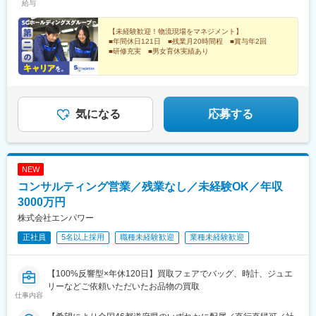
給与
■キャリアパス
・キャリアチャレンジ制度を活用して経理、法務など幅広く挑戦
が可能
【未経験歓迎！物流現場をマネジメント】
■年間休日121日 ■残業月20時間程 ■賞与年2回
■研修充実 ■男女育休実績あり
■働き方
・残業20h以内
＼安定のSGホールディングスグループで、長く活躍で
・在宅勤務メイン
きる環境です／
└週1日もしくは隔週に1日の頻度で出社
※現在は隔週に1日の頻度です。
気になる
応募する
・フルフレックス
└お子様の送り迎えや家事などで柔軟に中抜けが可能です。
■その他
NEW
・同僚に感謝の声を届けるピアボーナスシステム「ARIGATO Now
Point」や定期的なフィードバックの機会などを通じて、普段の頑
コンサルティング営業／残業なし／未経験OK／年収
張りへの評価をもらいながら、モチベーションの維持・向上が可
3000万円
能です。
株式会社エンパワー
正社員
5名以上採用
職種未経験歓迎
業種未経験歓迎
【100%反響型×年休120日】買取フェアでバッグ、時計、ジュエ
リーなどご依頼いただいたお品物の買取
仕事内容