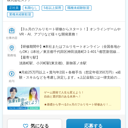
正社員
転勤なし
5名以上採用
職種未経験歓迎
業種未経験歓迎
【3ヵ月のフルリモート研修からスタート！】オンラインゲームや
VR・AI、アプリなど様々な開発業務！
仕事内容
【研修期間中】■本社またはフルリモートオンライン（全国各地か
らOK）□本社／東京都千代田区神田淡路町2-1-401└都営新宿線
勤務地
「小川町駅」より徒歩1分└東京メトロ丸ノ内線「淡路町駅」より
【最寄り駅】
徒歩2分└東京メトロ千代田線「新御茶ノ水駅」より徒歩3【研修
淡路町駅、小川町駅(東京都)、新御茶ノ水駅
終了後】□東京23区を中心とした全国各地のプロジェクト先※勤務
地は希望を考慮します。※転居を伴う転勤はありません。※すべて
■月給25万円以上＋賞与年2回＋各種手当（想定年収350万円）※経
徒歩10分以内の駅チカオフィスです。※フルリモート・在宅勤
験・スキルなどを考慮し決定します。※上記金額には一律支給の住
給与
務・ハイブリッドワークはプロジェクトによって異なります。
宅手当2万円を含みます。※残業代は全額支給※試用期間6ヵ月あり
（期間中は月給23万円以上で、その他の待遇に変更なし）☆経験
がある方は、現職・前職給与を考慮します。☆明確な評価制度あ
ゲーム開発で人生も変えよう！
自由と選択肢のある未来へ！
り。個人の頑張りに応じて評価します。【年収アップイメージ】
年収450万円（未経験入社2年目）年収590万円（未経験入社3年
★基礎から学べる3ヵ月のフルリモート研修あり！
目）年収770万円（未経験入社5年目）
★定番ゲームから先端技術まで多彩なプロジェクトあ
り！
★平均年齢26歳の仲間と市場価値をアップ！
★土日祝休み、年休125日でオフも充実♪
気になる
応募する