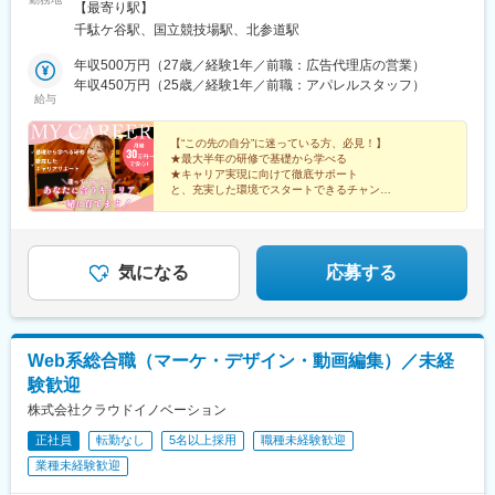
駅、玉造駅、宮之阪駅、新豊橋駅、なんば駅(地下鉄)、なかもず
の相談も可能です◎本社：東京都渋谷区千駄ヶ谷1-11-14 ビジデ
【最寄り駅】
駅、森下駅(愛知県)、国際センター駅、祇園駅(福岡県)、西鉄福岡
ンス千駄ヶ谷603＜ アクセス ＞・JR中央本線「千駄ケ谷駅」より
千駄ケ谷駅、国立競技場駅、北参道駅
駅、櫛田神社前駅、西鉄千早駅、三宮駅(神戸新交通)、ハーバーラ
徒歩5分・都営地下鉄大江戸線「国立競技場駅」より徒歩5分・東
ンド駅、山陽姫路駅、西代駅、山陽明石駅、新王寺駅、鳥居前
京メトロ副都心線「北参道駅」より徒歩7分・JR山手線「原宿
年収500万円（27歳／経験1年／前職：広告代理店の営業）
駅、田中口駅、山科駅、四条駅(京都市営)、石山駅、くいな橋駅、
駅」より徒歩9分※受動喫煙対策：屋内喫煙可能場所あり
年収450万円（25歳／経験1年／前職：アパレルスタッフ）
給与
西４丁目駅、さっぽろ駅、仙台駅(地下鉄)、岡山駅前駅、横川駅
(広島県)、白島駅(広島高速交通線)、竹橋駅、御成門駅、新桜台
駅、梅田駅(地下鉄)、蒲生四丁目駅、天王寺駅前駅、動物園前駅、
【“この先の自分”に迷っている方、必見！】
駅前駅、平安通駅、呉服町駅(福岡県)、香椎宮前駅、三宮駅(神戸
★最大半年の研修で基礎から学べる
★キャリア実現に向けて徹底サポート
市営)、高速神戸駅、西新町駅、信貴山下駅、四宮駅、五条駅(京都
と、充実した環境でスタートできるチャンス♪
市営)、唐橋前駅、狸小路駅、北１２条駅、あおば通駅、西川緑道
公園駅、猿猴橋町駅、横川一丁目駅、城北駅
★年間休日125日以上・土日祝休み
★残業ほぼなし
★フルリモート可
★社宅・家賃補助あり
気になる
応募する
Web系総合職（マーケ・デザイン・動画編集）／未経
験歓迎
株式会社クラウドイノベーション
正社員
転勤なし
5名以上採用
職種未経験歓迎
業種未経験歓迎