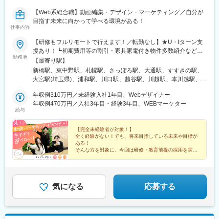
【Web系総合職】動画編集・デザイン・マーケティング／自分が
目指す未来に向かって学べる環境がある！
仕事内容
【研修もフルリモートで行えます！／転勤なし】★U・Iターン支
援あり！┗初期費用等の割引・家具家電付き物件多数紹介など★
勤務地
フルリモート・テレワークOKな案件も！＜本社オフィス＞東京都
【最寄り駅】
港区新橋1-12-9 新橋プレイス7F└各線「新橋駅」徒歩5分以内＜
新橋駅、東中野駅、札幌駅、さっぽろ駅、大通駅、すすきの駅、
支社オフィス＞東京都中野区東中野4-7-18 岡藤ビル203└各線
大宮駅(埼玉県)、浦和駅、川口駅、越谷駅、川越駅、本川越駅、千
「東中野駅」徒歩4分以内※受動喫煙対策：屋内禁煙
葉駅、京成千葉駅、蘇我駅、海浜幕張駅、船橋駅、京成船橋駅、
年収例310万円／未経験入社1年目、Webデザイナー
柏駅、東京駅、大手町駅(東京都)、新宿駅、新宿駅(東京メトロ)、
年収例470万円／入社3年目・経験3年目、WEBマーケター
新宿三丁目駅、池袋駅、東池袋駅、五反田駅、六本木駅、品川
給与
駅、有楽町駅、銀座駅、銀座一丁目駅、浜松町駅、大門駅(東京
都)、渋谷駅、上野駅、京成上野駅、錦糸町駅、恵比寿駅、水道橋
【完全未経験者が対象！】
駅、後楽園駅、木場駅(東京都)、中目黒駅、中野駅(東京都)、横浜
全く経験がない！でも、将来目指している未来や目標が
駅、川崎駅、桜木町駅、武蔵小杉駅、溝の口駅、武蔵溝ノ口駅、
ある！
西梅田駅、大阪駅、大阪梅田駅(阪神線)、梅田駅(地下鉄)、大阪梅
そんな方を対象に、今回は研修・教育前提の採用を実施
いたします！
田駅(阪急線)、心斎橋駅、なんば駅(地下鉄)、大阪難波駅、なんば
＃フルリモート＃独立＃フリーランスなど…
駅(南海線)、天王寺駅、博多駅、天神駅、名古屋駅、内幸町駅、落
将来、多様なキャリアをつかみ取れ！
合駅(東京都)、西４丁目駅、狸小路駅、二重橋前駅、大崎広小路
駅、乃木坂駅、高輪台駅、竹芝駅、神泉駅、稲荷町駅(東京都)、住
気になる
応募する
吉駅(東京都)、代官山駅、春日駅(東京都)、新高島駅、京急川崎
駅、新丸子駅、長堀橋駅、大阪阿部野橋駅、祇園駅(福岡県)、西鉄
福岡駅、近鉄名古屋駅、汐留駅、中井駅、北１２条駅、資生館小