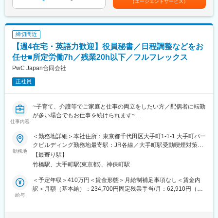
（エージェントサービス）
別途100万円支給あり記載金額は選考を通じて上下する可能性が
■当社の魅力：
あります。月給(月額)は固定手当を含みます。
・社員の成長を促すための資格取得支援だけでなく、早期に案件
を任せるなど、未経験者・経験者に関係なく、成長できるフィー
締切間近
ルドを用意しております。また、頑張る社員に対し、会社の利益
【週4在宅・英語力歓迎】役員秘書／日程調整などをお
をしっかりと還元しております。2018年度の業績は好調に推移し
ており、平均3.5ヶ月分の賞与を支給しております。年間120万円
任せ■所定労働7h／残業20h以下／フルフレックス
の賞与が支給される社員もいますので、成長、報酬ともに手に入
PwC Japan合同会社
れられる環境が整っております。
正社員
・測量士、土地家屋調査士、一級土木施工管理士、一級建築士お
よび補償業務管理士などの資格を有する人材を多数育成し、お客
様の信頼に応えております。また、働き方改革を積極的に進め、
~子育て、介護等でご家庭と仕事の両立をしたい方／配偶者に転勤
働く人が充実して働ける環境づくりもめざします。有給取得奨
が多い場合でもお仕事を続けられます~
励、残業削減、新技術導入、スキルアップにより作業時間短縮に
仕事内容
●役員のスケジュール調整がメイン
取り組んでおります。
●在宅かつフルフレックスの為、家庭との両立がしやすく長期就業
＜勤務地詳細＞本社住所：東京都千代田区大手町1-1-1 大手町パー
が可能
クビルディング勤務地最寄駅：JR各線／大手町駅受動喫煙対策：
●ご家庭の事情で遠方への転居が必要になっても就業継続が可能
勤務地
変更の範囲：会社の定める業務
屋内全面禁煙
【最寄り駅】
竹橋駅、大手町駅(東京都)、神保町駅
■概要
PwC Japanグループでは、米国法人で成果をあげていた「在宅秘
＜予定年収＞410万円＜賃金形態＞月給制補足事項なし＜賃金内
書」という働き方を2015年から導入し、現在は約75名の在宅秘書
訳＞月額（基本給）：234,700円固定残業手当/月：62,910円（固
が活躍しています。
給与
定残業時間30時間0分/月）超過した時間外労働の残業手当は追加
当グループのパートナー（一般企業の役員クラス）をリモートで
支給＜月給＞297,610円（一律手当を含む）＜昇給有無＞無＜残
支えるポジションです。
業手当＞有＜給与補足＞※上記みなし時間外勤務手当額を超える時