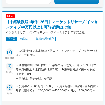
NEW
【未経験歓迎×年休126日】マーケットリサーチ/インセ
ンティブ40万円以上も可能/残業ほぼ無
インダストリアルインフォリソーシスイーストアジア株式会社
正社員
転勤なし
業種未経験歓迎
～未経験歓迎／基本給28万円以上＋インセンティブで安定かつ収
入アップ可能～
仕事内容
はじめは覚えることも多く、見ず知らずの相手に電話をする仕事
＜勤務地詳細＞本社住所：山梨県甲府市朝気3丁目17-5 NTTドコ
に戸惑う方もいます。それでも、多くの未経験者が一歩ずつ成長
モ甲府朝気ビル北館勤務地最寄駅：JR東海身延線／南甲府駅受動
し「稼げる実感」をつかんでいます。努力が成果に直結する仕事
勤務地
喫煙対策：屋内全面禁煙変更の範囲：会社の定める事業所
【最寄り駅】
に挑戦したい方に向いています
南甲府駅、善光寺駅、金手駅
■会社の特徴
＜予定年収＞360万円～600万円＜賃金形態＞月給制＜賃金内訳＞
当社は産業市場戦略情報を企業に提供、設備投資などの案件に関
月額（基本給）：280,000円～450,000円＜月給＞280,000円～
する進捗やコンタクト先を効率的に把握するため等に活用されて
給与
450,000円＜昇給有無＞有＜残業手当＞有＜給与補足＞基本給＋
います。
月毎の成績に応じてインセンティブ支給※上記の金額は1人前にな
化学や食品など12の業界を対象とした情報データベースは、多く
ったことを想定して記載しております。※基本給とは別に月40万