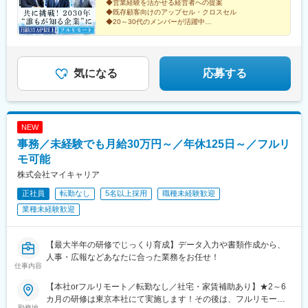
ェアサービス（タイムズカー）も利用いただけます。※業務に必要
信貴山下駅、四宮駅、五条駅(京都市営)、唐橋前駅、狸小路駅、北
◆営業経験を活かせる経営者への提案
舞浜駅、南流山駅、本八幡駅(都営線)、船橋駅、西船橋駅、久喜
◆既存顧客向けのアップセル・クロスセル
な機材などは会社が支給します※居住地以外での勤務をご希望の方
１２条駅、あおば通駅、西川緑道公園駅、猿猴橋町駅、横川一丁
◆20～30代のメンバーが活躍中
駅、川口駅、南越谷駅、天下茶屋駅、伏見駅(愛知県)、栄駅(愛知
は選考時にご相談ください＝＝＝■配属エリアによっては大阪の本
目駅、城北駅
◆在宅＋商談のハイブリッド勤務
県)、東梅田駅、阿倍野駅(阪堺線)、今宮戎駅、鶴橋駅、京橋駅(大
社で研修や業務を行う場合もあります。※月に1回本社での社内会
◆月給35万円＋インセンティブを支給
阪府)、南方駅(大阪府)、上小田井駅、上飯田駅、鶴舞駅、藤が丘
議を実施【本社】：大阪府大阪市東淀川区東中島2-9-15 日大和生
◎事業拡大に向けた全国での増員募集！
駅(愛知県)、金山駅(愛知県)、流山おおたかの森駅、藤沢駅、富田
ビル9階＜アクセス＞・大阪メトロ御堂筋線「西中島南方」駅から
気になる
応募する
駅(大阪府)、上牧駅(大阪府)、高槻駅、高槻市駅、天王寺駅、新今
徒歩10分・各線「新大阪」駅から徒歩14分
宮駅、本町駅、江坂駅、弁天町駅、西九条駅、千里中央駅(北大阪
急行)、茨木駅、三国ケ丘駅(大阪府)、南森町駅、森ノ宮駅、枚方
市駅、豊橋駅、刈谷駅、星ケ丘駅(愛知県)、高蔵寺駅、ＪＲ難波
駅、中百舌鳥駅、大曽根駅、赤池駅(愛知県)、大阪駅、新大阪駅、
NEW
北新地駅、大阪阿部野橋駅、近鉄名古屋駅、名鉄名古屋駅、博多
事務／未経験でも月給30万円～／年休125日～／フルリ
駅、天神駅、福岡空港駅(鉄道)、姪浜駅、西新駅、天神南駅、大橋
モ可能
駅(福岡県)、中洲川端駅、千早駅、三ノ宮駅、尼崎駅(東海道本
線)、神戸駅(兵庫県)、姫路駅、新長田駅、明石駅、西宮北口駅、
株式会社マイキャリア
王寺駅、近鉄奈良駅、学園前駅(奈良県)、大和西大寺駅、生駒駅、
正社員
転勤なし
5名以上採用
職種未経験歓迎
和歌山駅、和歌山市駅、京都駅、京阪山科駅、烏丸駅、草津駅(滋
業種未経験歓迎
賀県)、南草津駅、京阪石山駅、瀬田駅(滋賀県)、竹田駅(京都府)、
大通駅、札幌駅、仙台駅、岡山駅、下関駅、松江駅、鳥取駅、広
島駅、福山駅、横川駅、新白島駅、西条駅(広島県)、西高屋駅、東
【最大半年の研修でじっくり育成】データ入力や書類作成から、
広島駅、八本松駅、北参道駅、青井駅、浜松町駅、西日暮里駅(舎
人事・広報などあなたに合った業務をお任せ！
人ライナー)、大崎広小路駅、祐天寺駅、江古田駅、二子新地駅、
仕事内容
阿倍野駅(地下鉄)、鴫野駅、西中島南方駅、丸の内駅(愛知県)、小
田井駅、上前津駅、東別院駅、摂津富田駅、新今宮駅前駅、千鳥
【本社orフルリモート／転勤なし／社宅・家賃補助あり】★2～6
橋駅、千里中央駅(大阪モノレール)、百舌鳥八幡駅、大阪天満宮
カ月の研修は東京本社にて実施します！その後は、フルリモート
勤務地