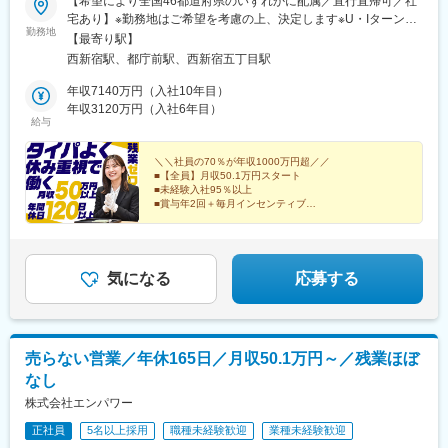
【希望により全国46都道府県のいずれかに配属／直行直帰可／社
宅あり】※勤務地はご希望を考慮の上、決定します※U・Iターン歓
勤務地
迎（社宅あり） ※マイカー通勤OK（地域により規定あり。詳細
【最寄り駅】
はお問合せください）◆北海道・東北北海道・青森・岩手・秋
西新宿駅、都庁前駅、西新宿五丁目駅
田・宮城・山形・福島◆関東東京・神奈川・千葉・埼玉・茨城・
栃木・群馬◆中部山梨・新潟・富山・石川・福井・長野・岐阜・
年収7140万円（入社10年目）
静岡・愛知・三重◆近畿滋賀・京都・大阪・兵庫・和歌山・奈良
年収3120万円（入社6年目）
給与
◆中国・四国鳥取・島根・岡山・広島・山口・香川・愛媛・高
知・徳島◆九州福岡・佐賀・長崎・熊本・大分・宮崎・鹿児島※適
性に応じて直営店舗で経験を積んでいただく場合もあり《出張も
＼＼社員の70％が年収1000万円超／／
■【全員】月収50.1万円スタート
旅行気分で♪》出張先では、チームで現地のグルメを味わったり、
■未経験入社95％以上
観光地を巡ったり。旅気分でリフレッシュしながら働いていま
■賞与年2回＋毎月インセンティブ
す！
■年間休日120日以上
■残業ほぼなし
■100%反響営業
気になる
応募する
売らない営業／年休165日／月収50.1万円～／残業ほぼ
なし
株式会社エンパワー
正社員
5名以上採用
職種未経験歓迎
業種未経験歓迎