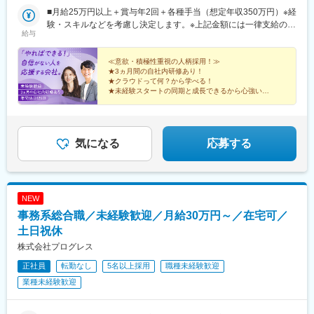
ん。※すべて徒歩10分以内の駅チカオフィスです。※フルリモー
■月給25万円以上＋賞与年2回＋各種手当（想定年収350万円）※経
ト・在宅勤務・リモートワークはプロジェクトによって異なりま
験・スキルなどを考慮し決定します。※上記金額には一律支給の住
給与
す。
宅手当2万円を含みます。※残業代は全額支給※試用期間6ヵ月あり
（期間中は月給23万円以上で、その他の待遇に変更なし）☆経験
がある方は、現職・前職給与を考慮します。☆明確な評価制度あ
≪意欲・積極性重視の人柄採用！≫
★3ヵ月間の自社内研修あり！
り。個人の頑張りに応じて評価します。【年収例】年収450万円
★クラウドって何？から学べる！
（経験2年入社）年収750万円（経験3年入社）年収950万円（経験
★未経験スタートの同期と成長できるから心強い！
5年入社）
★研修後は最先端プロジェクトで活躍！
★成長は昇給・昇格で評価！
★土日祝休み、年休125日、残業少なめ♪
気になる
応募する
NEW
事務系総合職／未経験歓迎／月給30万円～／在宅可／
土日祝休
株式会社プログレス
正社員
転勤なし
5名以上採用
職種未経験歓迎
業種未経験歓迎