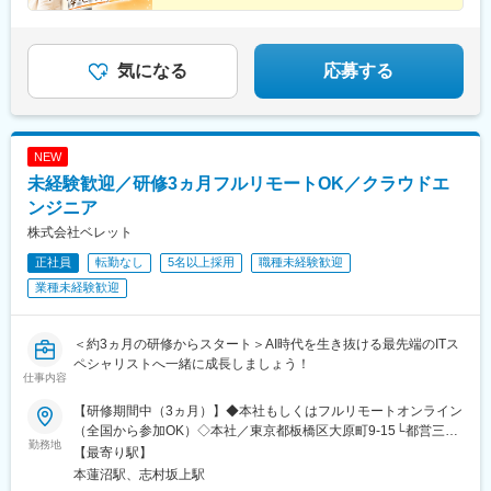
リングし、社内のコンサルタントへつなぐ役割です。
気になる
応募する
NEW
未経験歓迎／研修3ヵ月フルリモートOK／クラウドエ
ンジニア
株式会社ベレット
正社員
転勤なし
5名以上採用
職種未経験歓迎
業種未経験歓迎
＜約3ヵ月の研修からスタート＞AI時代を生き抜ける最先端のITス
ペシャリストへ一緒に成長しましょう！
仕事内容
【研修期間中（3ヵ月）】◆本社もしくはフルリモートオンライン
（全国から参加OK）◇本社／東京都板橋区大原町9-15└都営三田
勤務地
線「本蓮沼駅」より徒歩4分└都営三田線「志村坂上駅」より徒歩
【最寄り駅】
9分【研修終了後】◆東京23区を中心とした全国各地のITプロジェ
本蓮沼駅、志村坂上駅
クト先※勤務地は希望を考慮します。※転居を伴う転勤はありませ