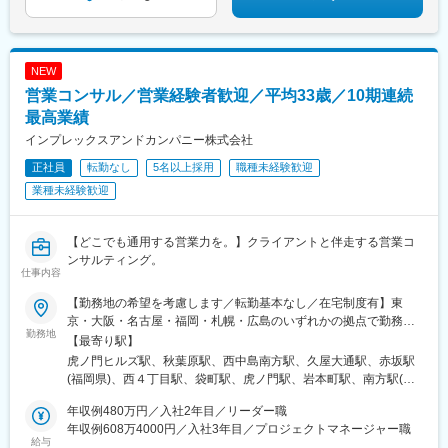
NEW
営業コンサル／営業経験者歓迎／平均33歳／10期連続
最高業績
インプレックスアンドカンパニー株式会社
正社員
転勤なし
5名以上採用
職種未経験歓迎
業種未経験歓迎
【どこでも通用する営業力を。】クライアントと伴走する営業コ
ンサルティング。
仕事内容
【勤務地の希望を考慮します／転勤基本なし／在宅制度有】東
京・大阪・名古屋・福岡・札幌・広島のいずれかの拠点で勤務◯
勤務地
東京本社東京都港区虎ノ門1-23-1 虎ノ門ヒルズ森タワー18階受動
【最寄り駅】
喫煙対策：あり（屋内禁煙 / 喫煙専用室あり)◯秋葉原営業所東京
虎ノ門ヒルズ駅、秋葉原駅、西中島南方駅、久屋大通駅、赤坂駅
都千代田区神田和泉町1-7-2 S-Glanzビル4階受動喫煙対策：あり
(福岡県)、西４丁目駅、袋町駅、虎ノ門駅、岩本町駅、南方駅(大
（敷地内禁煙）◯札幌営業所北海道札幌市中央区南一条西4-5-1 札
阪府)、栄町駅(愛知県)、薬院大通駅、大通駅、本通駅、神谷町
幌大手町ビル5階受動喫煙対策：あり（敷地内禁煙）◯名古屋営業
年収例480万円／入社2年目／リーダー職
駅、末広町駅(東京都)、新大阪駅、栄駅(愛知県)、西鉄福岡駅、狸
所愛知県名古屋市東区泉1-15-14 アルピニストビル6階受動喫煙対
年収例608万4000円／入社3年目／プロジェクトマネージャー職
小路駅、中電前駅
給与
策：あり（屋内原則禁煙 / 屋外に喫煙場所あり）◯大阪営業所大