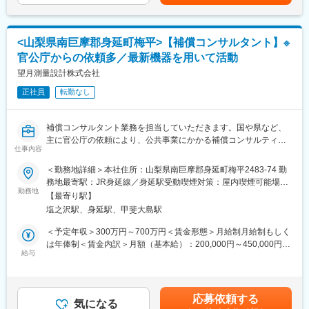
別途100万円支給あり記載金額は選考を通じて上下する可能性が
■当社の魅力：
■キャリアパス：
あります。月給(月額)は固定手当を含みます。
・社員の成長を促すための資格取得支援だけでなく、早期に案件
スタッフ（R CREW）としてご活躍いただいたのち、約1年で店長
を任せるなど、未経験者・経験者に関係なく、成長できるフィー
昇格を目指していただきます。その後はスーパーバイザー
<山梨県南巨摩郡身延町梅平>【補償コンサルタント】※
ルドを用意しております。また、頑張る社員に対し、会社の利益
（RSV）やマネージャーなど、より広い領域で活躍いただけるキ
官公庁からの依頼多／最新機器を用いて活動
をしっかりと還元しております。2018年度の業績は好調に推移し
ャリアがあります。
ており、平均3.5ヶ月分の賞与を支給しております。年間120万円
望月測量設計株式会社
の賞与が支給される社員もいますので、成長、報酬ともに手に入
■組織構成：
正社員
転勤なし
れられる環境が整っております。
1店舗あたり店長1名、スタッフ5～15名で運営。チームワークを
・測量士、土地家屋調査士、一級土木施工管理士、一級建築士お
重視し、相談しやすく協力し合える職場環境です。
よび補償業務管理士などの資格を有する人材を多数育成し、お客
補償コンサルタント業務を担当していただきます。国や県など、
様の信頼に応えております。また、働き方改革を積極的に進め、
■当社について：
主に官公庁の依頼により、公共事業にかかる補償コンサルティン
働く人が充実して働ける環境づくりもめざします。有給取得奨
当社は2023年2月に設立された楽天グループ100％出資の新会社
仕事内容
グを行います。事業予定地へ出向き、エリア内の建物のほか、立
励、残業削減、新技術導入、スキルアップにより作業時間短縮に
で、事業運営に必要な企画、立ち上げ、コンサルティング、オペ
木の1本1本までしっかりと調査・記録し、調査結果を参考に図面
＜勤務地詳細＞本社住所：山梨県南巨摩郡身延町梅平2483-74 勤
取り組んでおります。
レーション管理、システム・インフラ整備までを一括して提供し
を作成（建物など）します。図面と共に、建物の価値や移転にか
務地最寄駅：JR身延線／身延駅受動喫煙対策：屋内喫煙可能場所
ています。
かる費用などを積算し、報告書にまとめます。
勤務地
あり変更の範囲：会社の定める事業所（リモートワーク含む）
【最寄り駅】
※東京、神奈川、埼玉、群馬、長野といった西関東からの受注案件
変更の範囲：会社の定める業務
塩之沢駅、身延駅、甲斐大島駅
がございます。
＜予定年収＞300万円～700万円＜賃金形態＞月給制月給制もしく
■業務の特徴：
は年俸制＜賃金内訳＞月額（基本給）：200,000円～450,000円＜
最新の機器（ドローン、3Dスキャナ測定器など）を使用する業務
給与
月給＞200,000円～450,000円＜昇給有無＞有＜残業手当＞有＜給
になりますので、ゆくゆくはコンサルタントとして、ICTの知識が
与補足＞※経験・能力・資格等を考慮し、当社規定により決定■昇
求められる可能性がございます。そのため、好奇心と向上心を持
給：年1回■賞与：年2回＋決算賞与（業績による）※2018年度実績
ち合わせ、且つ最新の知識を習得していきたいという気概のある
3.5ヶ月分（年120万円の支給実績あり）※2016・2017年に決算賞
応募依頼する
方を求めております。
気になる
与の支給実績あり※国交省より表彰された担当者に対し、賞与とは