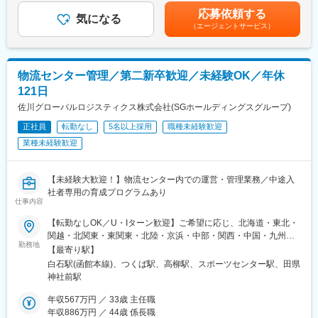
間外労働分については追加で支給する。※上記金額は標準業績賞与
応募依頼する
■業務内容
気になる
込みの金額賃金はあくまでも目安の金額であり、選考を通じて上
（エージェントサービス）
複数（3～5名程度）のパートナー（一般企業の役員クラス）への
下する可能性があります。月給(月額)は固定手当を含めた表記で
在宅秘書業務をお任せいたします。
す。
・秘書業務全般、スケジュール管理、会食セッティング、ご案
内、お礼状作成
物流センター管理／第二新卒歓迎／未経験OK／年休
・出張手配（国内、国外）、電話、メール対応、アポイント調整
121日
・慶弔関係、贈答品手配、経費請求書処理、名刺管理、会議運営
補助
佐川グローバルロジスティクス株式会社(SGホールディングスグループ)
正社員
転勤なし
5名以上採用
職種未経験歓迎
■英語利用について：
業種未経験歓迎
・担当パートナーが外資系企業の担当をしている場合の調整
・グローバル側のグループ企業との調整
【未経験大歓迎！】物流センター内での運営・管理業務／中途入
■入社後サポート体制
社者専用の育成プログラムあり
・3日間は全社オリエンテーション
仕事内容
・部門リーダーによるPwCグループの社風、業務の進め方等のレ
クチャー
【転勤なしOK／U・Iターン歓迎】ご希望に応じ、北海道・東北・
・教育担当によるOJT
関越・北関東・東関東・北陸・京浜・中部・関西・中国・九州の
勤務地
いずれかのエリアへ配属となります。◎マイカー通勤OK（駐車場
【最寄り駅】
■部門体制
完備／対象拠点のみ）◎転居を伴う転勤なしで働くことも、転勤
白石駅(函館本線)、つくば駅、高柳駅、スポーツセンター駅、田県
・80名在籍
を希望することも可能です！※受動喫煙対策：屋内全面禁煙
神社前駅
└80名が常にチャットを活用しながら日々ナレッジの共有を行っ
ており、コミュニケーションは活発です。
年収567万円 ／ 33歳 主任職
年収886万円 ／ 44歳 係長職