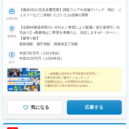
【週休3日の完全反響営業】買取フェアや店舗でバッグ、時計、ジ
ュエリーなどご依頼いただいたお品物の買取
仕事内容
【全国46都道府県のいずれか／希望により配属／直行直帰可／社
宅あり】※勤務地はご希望を考慮の上、決定します※U・Iターン歓
勤務地
迎（社宅あり） ※マイカー通勤OK（地域により規定あり。詳細
【最寄り駅】
はお問合せください）◆北海道・東北北海道・青森・岩手・秋
西新宿駅、都庁前駅、西新宿五丁目駅
田・宮城・山形・福島◆関東東京・神奈川・千葉・埼玉・茨城・
栃木・群馬◆中部山梨・新潟・富山・石川・福井・長野・岐阜・
年収792万円（入社1年目）
静岡・愛知・三重◆近畿滋賀・京都・大阪・兵庫・和歌山・奈良
年収3120万円（入社6年目）
給与
◆中国・四国鳥取・島根・岡山・広島・山口・香川・愛媛・高
知・徳島◆九州福岡・佐賀・長崎・熊本・大分・宮崎・鹿児島※適
性に応じて直営店舗で経験を積んでいただく場合もあり《出張も
＼＼未経験入社95%×平均年収766万円／／
◎賞与年2回＋毎月インセンティブ
旅行気分で♪》出張先では、チームで現地のグルメを味わったり、
◎残業ほぼなし＆年間休日165日以上
観光地を巡ったり。旅気分でリフレッシュしながら働いていま
◎週休3日で1年の約半分がお休み
す！
◎直行直帰OK！で通勤ストレスなし
気になる
応募する