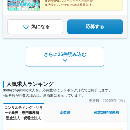
★1年以内にマネージャーへ昇格可能
井の頭公園駅、三鷹駅、府中競馬正門前駅、調布駅、町田駅、南
★活躍メンバーの90%は未経験入社
★ベストベンチャー100選出企業
町田グランベリーパーク駅、豊田駅、国分寺駅、立川北駅、高松
★完全週休2日制（土日祝）／残業月平均10.1h以下
駅(東京都)、昭島駅、八王子駅、南大沢駅、多摩センター駅、京王
よみうりランド駅、武蔵引田駅、新高島駅、横浜駅、元町・中華
街駅、伊勢佐木長者町駅、神奈川駅、新横浜駅、大倉山駅(神奈川
気になる
応募する
県)、新綱島駅、センター北駅、鴨居駅、たまプラーザ駅、長津田
駅、二俣川駅、戸塚駅、上大岡駅、鳥浜駅、緑園都市駅、京急川
崎駅、川崎駅、新丸子駅、溝の口駅、向ケ丘遊園駅、新百合ケ丘
駅、橋本駅(神奈川県)、上溝駅、相模大野駅、汐入駅、横須賀中央
駅、平塚駅、鎌倉駅、大船駅、藤沢駅、辻堂駅、石上駅、小田原
さらに25件読み込む
駅、鴨宮駅、茅ケ崎駅、逗子・葉山駅、三崎口駅、秦野駅、倉見
駅、中央林間駅、伊勢原駅、海老名駅(相模線)、相武台前駅、大雄
山駅、高座渋谷駅、相模金子駅、湯河原駅、京急鶴見駅、杉田駅
(神奈川県)、本郷台駅、鷺沼駅、古淵駅、京急久里浜駅、湘南台
駅、社家駅、大和駅(神奈川県)、厚木駅、座間駅、かしわ台駅、二
宮駅、番田駅(神奈川県)、東京テレポート駅、牛込神楽坂駅、三越
人気求人ランキング
前駅、溜池山王駅、六本木一丁目駅、汐留駅、新宿御苑前駅、西
dodaに掲載中の求人を、応募数順にランキング形式でご紹介します。
新宿駅、西早稲田駅、春日駅(東京都)、上野広小路駅、とうきょう
※応募数が同数の場合は、新着順に表示しています。
スカイツリー駅、国際展示場駅、亀戸水神駅、五反田駅、九品仏
更新日：
2026/8/7（金）
駅、蓮沼駅、二子新地駅、西太子堂駅、千歳船橋駅、神泉駅、代
コンサルティング・リサ
官山駅、要町駅、東池袋駅、牛田駅(東京都)、府中駅(東京都)、京
山梨県
残業20時間未満
ーチ業界・専門事務所・
王多摩川駅、立川駅、京王八王子駅、京王口ステイション駅、高
監査法人・税理士法人
島町駅、平沼橋駅、馬車道駅、石川町駅、日ノ出町駅、綱島駅、
センター南駅、武蔵小杉駅、高津駅(神奈川県)、登戸駅、横須賀
駅、緑町駅、北茅ケ崎駅、逗子駅、海老名駅(相鉄・小田急)、鶴見