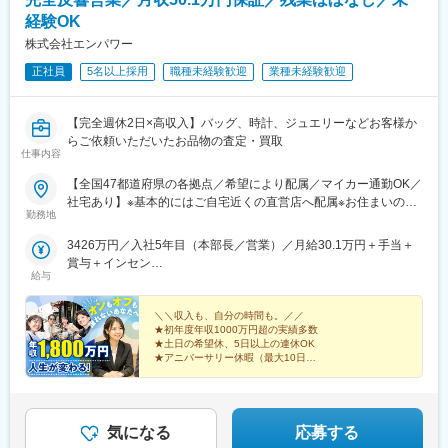
経験OK
株式会社エンパワー
正社員
5名以上採用
職種未経験歓迎
業種未経験歓迎
【完全週休2日×高収入】バッグ、時計、ジュエリーなどお客様か
らご依頼いただいたお品物の査定・買取
仕事内容
【全国47都道府県の各拠点／希望により配属／マイカー通勤OK／
社宅あり】※基本的にはご自宅近くの直営店へ配属※お住まいのエ
勤務地
リアや配属先の人員状況により、入社後に他県の店舗に出張し、
経験を積んでいただく可能性あり★U・Iターン歓迎 ★マイカー
3426万円／入社5年目（本部長／営業）／月給30.1万円＋手当＋
通勤OK（規定あり。詳細はお問い合わせください）＜勤務エリア
賞与＋インセン
一覧＞◆北海道・東北北海道・青森県・岩手県・秋田県・宮城
給与
2462万円／入社8年目（管理職／催事）／月給30.1万円＋手当＋
県・山形県・福島県◆関東東京都・神奈川県・千葉県・埼玉県・
賞与＋インセン
茨城県・栃木県・群馬県◆中部山梨県・新潟県・富山県・石川
＼＼収入も、自分の時間も。／／
県・福井県・長野県・岐阜県・静岡県・愛知県・三重県◆近畿滋
★初年度年収1000万円超の実績多数
★土日の希望休、5日以上の連休OK
賀県・京都府・大阪府・兵庫県・和歌山県・奈良県◆中国・四国
★アニバーサリー休暇（最大10日）
鳥取県・島根県・岡山県・広島県・山口県・香川県・愛媛県・高
★全員【月収50.1万円】保証
知県・徳島県◆九州・沖縄福岡県・佐賀県・長崎県・熊本県・大
★「閉店＝退勤」で残業ほぼなし
分県・宮崎県・鹿児島県・沖縄県☆最近では全国の「イオン」
「ららぽーと」「イトーヨーカドー」「ダイナシティ」など大型
気になる
応募する
ショッピングモールにも続々出店！商業施設での買い物ついで