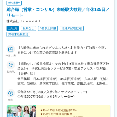
学校前駅、栄町駅(千葉県)、東海神駅、都電雑司ケ谷駅、高輪ゲー
締切間近
トウェイ駅、高島町駅、馬車道駅、高津駅(神奈川県)、四ツ橋駅、
総合職（営業・コンサル）未経験大歓迎／年休135日／
天王寺駅前駅、天神南駅、名鉄名古屋駅
リモート
株式会社Ｃｒａｎｅ＆Ｉ
正社員
転勤なし
5名以上採用
職種未経験歓迎
業種未経験歓迎
【AI時代に求められるビジネス人材へ】営業力・IT知識・企画力
を身につけて企業の経営課題を解決します
仕事内容
【転勤なし／飯田橋駅より徒歩4分】■東京本社：東京都新宿区神
楽坂1-2 研究社英語センタービル3階＜交通アクセス＞◎JR飯田
勤務地
橋駅 西口より徒歩4分◎東京メトロ飯田橋駅 B3出口より徒歩4分※
【最寄り駅】
担当プロジェクトにより、将来的にリモートワーク（在宅勤務）
飯田橋駅、日本橋駅(東京都)、赤坂駅(東京都)、六本木駅、芝浦ふ
も可能です！
頭駅、新橋駅、新宿三丁目駅、都庁前駅、高田馬場駅、水道橋
駅、後楽園駅、上野御徒町駅、浅草駅(ＴＸ)、押上駅、錦糸町駅、
◎年収560万(28歳／入社2年／サブマネージャー)
青海駅(東京都)、豊洲駅、有明駅(東京都)、亀戸駅、木場駅(東京
◎年収500万(26歳／入社1年／リーダー)
都)、天王洲アイル駅、立会川駅、大崎広小路駅、自由が丘駅、蒲
給与
田駅、流通センター駅、二子玉川駅、三軒茶屋駅、経堂駅、渋谷
駅、明治神宮前駅、原宿駅、恵比寿駅、中野駅(東京都)、荻窪駅、
★年休135日＆有給消化率77%
池袋駅、向原駅(東京都)、都電雑司ケ谷駅、赤羽駅、南千住駅、東
★月の平均残業10時間程度
武練馬駅、光が丘駅、北千住駅、亀有駅、西葛西駅、吉祥寺駅、