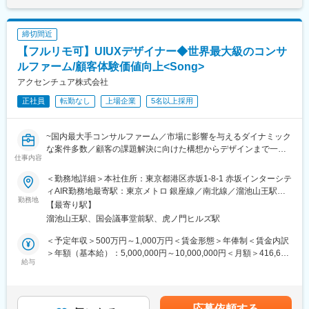
ら実現、改善まで一貫して取り組みます。
年齢層（20～60代）と幅広く、アットホームな雰囲気です。当社
ビジネスとして目指すべきゴールとユーザーの本質的なニーズを
は子育て支援に力を入れており、女性も多く活躍しています。時
結びつけ、「あるべき未来」を設計し、ユーザーの心を動かす体
短勤務も育休明けの子供が3歳になるまでは取得可能です
締切間近
験へと具現化していきます。
【フルリモ可】UIUXデザイナー◆世界最大級のコンサ
また、AIをはじめとする新しいテクノロジーとの関係性も視野に
■キャリア、やりがい
入れながら、直感的で寄り添う体験を構築します。
ルファーム/顧客体験価値向上<Song>
簡単には情報が得られない案件ほど、聞き出せた瞬間の達成感は
大きいです。また、努力がインセンティブに反映されるため「成
アクセンチュア株式会社
<具体的な業務内容>
果が収入に直結する仕事がしたい」という人に向いています
正社員
転勤なし
上場企業
5名以上採用
・体験コンセプト・UX方針の策定
・情報設計・インタラクション設計
変更の範囲：無
・プロトタイピングと検証
~国内最大手コンサルファーム／市場に影響を与えるダイナミック
・チームとの共創・合意形成
な案件多数／顧客の課題解決に向けた構想からデザインまで一貫
・実装フェーズにおけるデザイン推進
仕事内容
して対応~
・継続的な改善と価値向上
●資生堂、PRADA等大手toC企業へのご支援も多数
＜勤務地詳細＞本社住所：東京都港区赤坂1-8-1 赤坂インターシテ
●【全国フルリモート×フルフレックス×残業抑制施策×有給取得率
■プロジェクト事例：
ィAIR勤務地最寄駅：東京メトロ 銀座線／南北線／溜池山王駅受
は85％】と働き方◎
勤務地
・化粧品メーカーにおけるマーケティング トランスフォーメーシ
動喫煙対策：屋内全面禁煙変更の範囲：会社の定める事業所（リ
【最寄り駅】
ョン戦略立案及び実行支援
モートワーク含む）
溜池山王駅、国会議事堂前駅、虎ノ門ヒルズ駅
■Song部門について：
・飲料メーカーにおけるロイヤルティプログラム開発及びアプリ
顧客体験価値向上のために、“どうしたら売れるのか”だけでな
グロース支援
＜予定年収＞500万円～1,000万円＜賃金形態＞年俸制＜賃金内訳
く“どうしたら新しい顧客体験を提供できるのか”という点でサービ
・小売業におけるデジタルマーケティング組織及びオペレーショ
＞年額（基本給）：5,000,000円～10,000,000円＜月額＞416,666
ス設計／企画（ブランド戦略、顧客体験設計、マーケティング戦
給与
ン設計
円～833,333円（12分割）＜昇給有無＞有＜残業手当＞有＜給与
略立案、キャンペーン企画・実行等）から考えるのがSong部門で
補足＞◆支給例：基本給＋賞与（年1回）＋諸手当◆諸手当例：職
す
■アクセンチュア独自の働き方改革：
位により支給対象が決定いたします。・残業手当：実施分の支
2015年から開始した組織風土改革“Project PRIDE”により、有給取
給・住宅手当 等賃金はあくまでも目安の金額であり、選考を通
応募依頼する