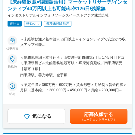
【未経験歓迎×韓国語活用】マーケットリサーチ/インセ
■具体的な業務内容
ンティブ40万円以上も可能/年休126日/残業無
・企業への電話リサーチ
インダストリアルインフォリソーシスイーストアジア株式会社
・業界動向や新規プロジェクト情報の確認
正社員
転勤なし
業種未経験歓迎
・ヒアリング情報のデータ入力（選択式フォーマット）
・取得情報の更新や整理
・レポート件数に応じたインセンティブ獲得
～未経験歓迎／基本給28万円以上＋インセンティブで安定かつ収
※データベースは英語ですがフォーマットが決まっており、英語に
入アップ可能
抵抗がなければ問題ございません。仮に間違えたとしてもチェッ
仕事内容
クする担当が居ます。実際に英語が全くできない方の入社/活躍実
はじめは覚えることも多く、見ず知らずの相手に電話をする仕事
績も多数ございますのでご安心ください。
＜勤務地詳細＞本社住所：山梨県甲府市朝気3丁目17-5 NTTドコ
に戸惑う方もいます。それでも、多くの未経験者が一歩ずつ成長
モ甲府朝気ビル北館勤務地最寄駅：JR東海身延線／南甲府駅受動
し「稼げる実感」をつかんでいます。努力が成果に直結する仕事
勤務地
■教育体制
喫煙対策：屋内全面禁煙変更の範囲：会社の定める事業所
【最寄り駅】
に挑戦したい方に向いています
入社後2～3週間は研修で基礎を習得し、その後は先輩のサポート
南甲府駅、善光寺駅、金手駅
のもと実際の電話を少しずつ担当します。最初は断られる場面も
■会社の特徴
多いですが、ロールプレイや事例共有でコツをつかめます
＜予定年収＞360万円～600万円＜賃金形態＞月給制＜賃金内訳＞
当社は産業市場戦略情報を企業に提供、設備投資などの案件に関
独り立ちは3か月～2年と個人差がありますが、焦らず成長できる
月額（基本給）：280,000円～450,000円＜月給＞280,000円～
する進捗やコンタクト先を効率的に把握するため等に活用されて
給与
環境です
450,000円＜昇給有無＞有＜残業手当＞有＜給与補足＞基本給＋
います。
月毎の成績に応じてインセンティブ支給※上記の金額は1人前にな
化学や食品など12の業界を対象とした情報データベースは、多く
■組織の雰囲気
ったことを想定して記載しております。※基本給とは別に月40万
の企業に活用されており、ニーズは年々増加しています
30名のチームで、未経験スタートが大半です
円以上のインセンティブ支給されている社員も多数居り、歴の長
応募依頼する
気になる
※中途入社事例：パン屋の店員、芸術系の職人、メーカーの営業、
い方は毎月60～70万円のインセンティブ支給などもあります。・
（エージェントサービス）
■業務概要
ホテルフロントスタッフ等
昇給：年1回/4月賃金はあくまでも目安の金額であり、選考を通じ
企業へ電話をしてプロジェクト情報を聞き取り、社内システムに
年齢層（20～60代）と幅広く、アットホームな雰囲気です。当社
て上下する可能性があります。月給(月額)は固定手当を含めた表記
入力する仕事です。最初は戸惑うことがあっても、電話の流れや
は子育て支援に力を入れており、女性も多く活躍しています。時
です。