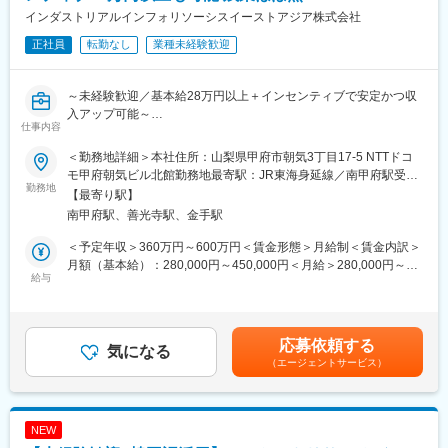
インダストリアルインフォリソーシスイーストアジア株式会社
正社員
転勤なし
業種未経験歓迎
～未経験歓迎／基本給28万円以上＋インセンティブで安定かつ収
入アップ可能～
仕事内容
はじめは覚えることも多く、見ず知らずの相手に電話をする仕事
＜勤務地詳細＞本社住所：山梨県甲府市朝気3丁目17-5 NTTドコ
に戸惑う方もいます。それでも、多くの未経験者が一歩ずつ成長
モ甲府朝気ビル北館勤務地最寄駅：JR東海身延線／南甲府駅受動
し「稼げる実感」をつかんでいます。努力が成果に直結する仕事
勤務地
喫煙対策：屋内全面禁煙変更の範囲：会社の定める事業所
【最寄り駅】
に挑戦したい方に向いています
南甲府駅、善光寺駅、金手駅
■会社の特徴
＜予定年収＞360万円～600万円＜賃金形態＞月給制＜賃金内訳＞
当社は産業市場戦略情報を企業に提供、設備投資などの案件に関
月額（基本給）：280,000円～450,000円＜月給＞280,000円～
する進捗やコンタクト先を効率的に把握するため等に活用されて
給与
450,000円＜昇給有無＞有＜残業手当＞有＜給与補足＞基本給＋
います。
月毎の成績に応じてインセンティブ支給※上記の金額は1人前にな
化学や食品など12の業界を対象とした情報データベースは、多く
ったことを想定して記載しております。※基本給とは別に月40万
の企業に活用されており、ニーズは年々増加しています
円以上のインセンティブ支給されている社員もおり、歴の長い方
応募依頼する
気になる
は毎月60～70万円のインセンティブ支給などもあります。・昇
（エージェントサービス）
■業務概要
給：年1回/4月賃金はあくまでも目安の金額であり、選考を通じて
企業へ電話をしてプロジェクト情報を聞き取り、社内システムに
上下する可能性があります。月給(月額)は固定手当を含めた表記で
入力する仕事です。最初は戸惑うことがあっても、電話の流れや
す。
話し方はマニュアルがあり、練習を重ねることで確実に慣れてい
NEW
けます