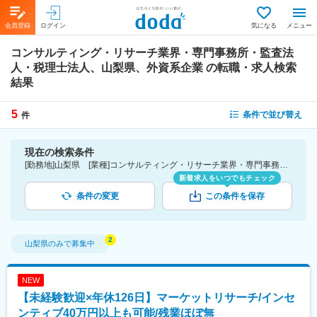
会員登録
ログイン
気になる
メニュー
コンサルティング・リサーチ業界・専門事務所・監査法
人・税理士法人、山梨県、外資系企業
の転職・求人検索
結果
5
条件で並び替え
件
現在の検索条件
[勤務地]山梨県 [業種]コンサルティング・リサーチ業界・専門事務所・監査法人・税理士法人 [詳細条件](会社・職場の環境)外資系企業
新着求人をいつでもチェック
条件の変更
この条件を保存
山梨県
のみで募集中
NEW
【未経験歓迎×年休126日】マーケットリサーチ/インセ
ンティブ40万円以上も可能/残業ほぼ無