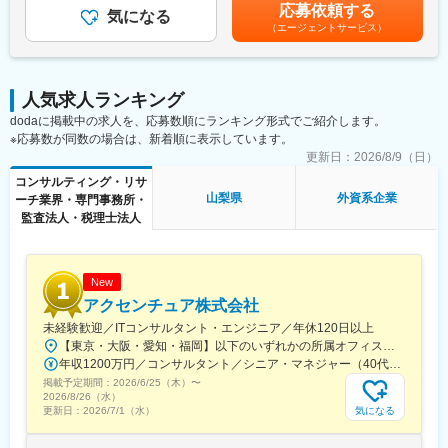
通じて上下する可能性があります。月給(月額)は固定手当を含めた
■アクセンチュア独自の働き方改革：
応募依頼する
＜業務詳細＞
気になる
表記です。
2015年から開始した組織風土改革“Project PRIDE”により、有給取
（エージェントサービス）
・情報セキュリティリスク管理策の実施状況の評価（監査）
得率は84％、女性比率も30.4％へ増加。離職率が半減し、残業時
・各アカウントの情報セキュリティ管理責任者と協力し、クライ
間減少等改善が進んでいます。制度面では「18時以降の会議原則
アントデータプロテクションプログラムを改善し、アカウント内
禁止」「残業ルール厳格化」「短日短時間勤務制度の導入」など
に浸透させる
を実施。仕事とプライベートともに充実させ、生産性向上を生む
人気求人ランキング
ツール共有・活用を奨励する等の意識向上に繋がっています。
dodaに掲載中の求人を、応募数順にランキング形式でご紹介します。
【研修について】
※応募数が同数の場合は、新着順に表示しています。
入社後6か月ほどの研修期間がございます。
変更の範囲：会社の定める業務
また、社内トレーニングが多く、参考書、問題集、受験料も負担
更新日：
2026/8/9（日）
しているので未経験でも早期に学んでいただく環境が整っていま
コンサルティング・リサ
す。
山梨県
外資系企業
ーチ業界・専門事務所・
監査法人・税理士法人
【働き方】
リモート頻度：出社・在宅のハイブリッドとなっており、通常週2
回ほどの在宅勤務を導入しています。
残業時間：0時間想定です。1人あたりが均等になるように振って
New
おり、残業しなくても完了する業務設計を行っています。
アクセンチュア株式会社
未経験歓迎／ITコンサルタント・エンジニア／年休120日以上
【勤務地について】
【東京・大阪・愛知・福岡】以下のいずれかの所属オフィスもしくは各エリアのプロジェクト先 所属オフィス：■赤坂インターシティ■関西オフィス■アクセンチュア・アドバンスト・テクノロジーセンター名古屋■福岡オフィス※詳細は勤務地一覧よりご覧いただけます。※所属オフィスを問わずプロジェクトにより、国内出張、海外出張の可能性があります【魅力ポイント│世界の知恵を活用】世界中のベストプラクティスがデータベースに集約されており、数多くの事例や社員の知恵を活用できます。日本では前例のない案件でも、世界各国の社員からオンライン・オフライン（海外出張）問わず、気軽にアドバイスを受けることができます。★ この求人のPOINT ★￣￣V￣￣￣￣￣￣￣￣￣＃世界約78万人規模の大手基盤で安定性◎若手から裁量大きく挑戦・成長できる環境＃土日祝休／連続5日以上の休暇取得も可能！／フルフレックス（コアタイムなし）＃コンサル・IT未経験者向けの手厚い研修◎／メンター制度もあるため安心してチャレンジOK！
＜日本全国内で居住地選択が可能！※要申請＞
年収1200万円／コンサルタント／シニア・マネジャー（40代） 年収1000万円／テクノロジーアーキテクト（30代）
ロケーションフレキシビリティの適応ポジションとなり、「申請
掲載予定期間：
2026/6/25（木）
〜
性」で通過した方のみ、適応可能となります。
2026/8/26（水）
応募時に上記制度希望であることをお伝えいただき、その後申請
気になる
更新日：
2026/7/1（水）
手続をしていただきながら、選考にお進み頂きます。詳細は選考
プロセスの中でご確認ください。