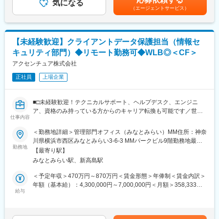
◆業務内容
気になる
得率は84％、女性比率も30.4％へ増加。離職率が半減し、残業時
じて上下する可能性があります。月給(月額)は固定手当を含めた表
（エージェントサービス）
サービスとユーザーとのあらゆるタッチポイントを捉え、構想か
間減少等改善が進んでいます。制度面では「18時以降の会議原則
記です。
ら実現、改善まで一貫して取り組みます。
禁止」「残業ルール厳格化」「短日短時間勤務制度の導入」など
ビジネスとして目指すべきゴールとユーザーの本質的なニーズを
を実施。仕事とプライベートともに充実させ、生産性向上を生む
結びつけ、「あるべき未来」を設計し、ユーザーの心を動かす体
ツール共有・活用を奨励する等の意識向上に繋がっています。
【未経験歓迎】クライアントデータ保護担当（情報セ
験へと具現化していきます。
キュリティ部門）◆リモート勤務可◆WLB◎＜CF＞
また、AIをはじめとする新しいテクノロジーとの関係性も視野に
変更の範囲：会社の定める業務
入れながら、直感的で寄り添う体験を構築します。
アクセンチュア株式会社
正社員
上場企業
<具体的な業務内容>
・体験コンセプト・UX方針の策定
・情報設計・インタラクション設計
■□未経験歓迎！テクニカルサポート、ヘルプデスク、エンジニ
・プロトタイピングと検証
ア、資格のみ持っている方からのキャリア転換も可能です／世界
・チームとの共創・合意形成
仕事内容
最大のコンサルティングファームのコーポレート部門で働く／キ
・実装フェーズにおけるデザイン推進
ャリアカウンセラー制度で長期キャリア形成が可能／若手～ベテ
＜勤務地詳細＞管理部門オフィス（みなとみらい）MM住所：神奈
・継続的な改善と価値向上
ラン層まで幅広く活躍中□■
川県横浜市西区みなとみらい3-6-3 MMパークビル9階勤務地最寄
勤務地
駅：みなとみらい線／みなとみらい駅受動喫煙対策：屋内全面禁
■プロジェクト事例：
【最寄り駅】
【担当業務】
煙変更の範囲：会社の定める事業所（リモートワーク含む）
・化粧品メーカーにおけるマーケティング トランスフォーメーシ
みなとみらい駅、新高島駅
アクセンチュア、クライアント、およびクライアントのクライア
ョン戦略立案及び実行支援
ントに対するビジネスリスクを軽減するために、顧客情報の保護
＜予定年収＞470万円～870万円＜賃金形態＞年俸制＜賃金内訳＞
・飲料メーカーにおけるロイヤルティプログラム開発及びアプリ
管理と基準を評価および確立する重要な役割です。主に現場の情
年額（基本給）：4,300,000円～7,000,000円＜月額＞358,333円
グロース支援
報セキュリティ責任者（マネジャー以上）と連携しながら業務に
給与
～583,333円（12分割）＜昇給有無＞有＜残業手当＞有＜給与補
・小売業におけるデジタルマーケティング組織及びオペレーショ
従事いただきます。本ポジションでは、情報セキュリティ部門の
足＞※あくまでも理論値であり実際に支払う金額をお約束するもの
ン設計
クライアントデータ保護業務をご担当いただきます。
ではございません。賃金はあくまでも目安の金額であり、選考を