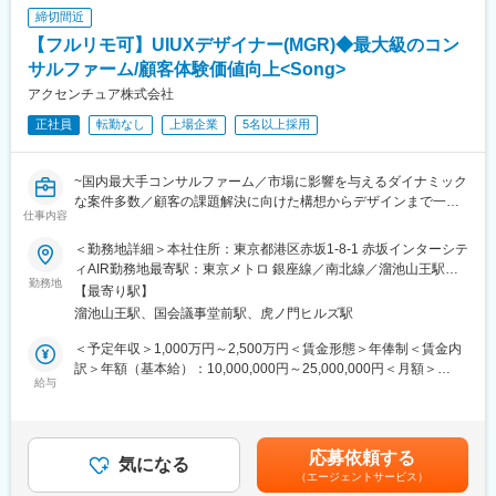
話し方はマニュアルがあり、練習を重ねることで確実に慣れてい
短勤務も育休明けの子供が3歳になるまでは取得可能です
締切間近
けます
【フルリモ可】UIUXデザイナー(MGR)◆最大級のコン
■具体的な業務内容
■キャリア／やりがい
・企業への電話リサーチ
サルファーム/顧客体験価値向上<Song>
簡単には情報が得られない案件ほど、聞き出せた瞬間の達成感は
・業界動向や新規プロジェクト情報の確認
大きいです。また、努力がインセンティブに反映されるため「成
アクセンチュア株式会社
・ヒアリング情報のデータ入力（選択式フォーマット）
果が収入に直結する仕事がしたい」という人に向いています
正社員
転勤なし
上場企業
5名以上採用
・取得情報の更新や整理
・レポート件数に応じたインセンティブ獲得
変更の範囲：無
※データベースは英語ですがフォーマットが決まっており、英語に
~国内最大手コンサルファーム／市場に影響を与えるダイナミック
抵抗がなければ問題ございません。仮に間違えたとしてもチェッ
な案件多数／顧客の課題解決に向けた構想からデザインまで一貫
クする担当が居ます。
仕事内容
して対応~
実際に英語が全くできない方の入社/活躍実績も多数ございますの
●資生堂、PRADA等大手toC企業へのご支援も多数
でご安心ください。
＜勤務地詳細＞本社住所：東京都港区赤坂1-8-1 赤坂インターシテ
●【全国フルリモート×残業抑制施策×有給取得率は85％】と働き
ィAIR勤務地最寄駅：東京メトロ 銀座線／南北線／溜池山王駅受
方◎
勤務地
■教育体制
動喫煙対策：屋内全面禁煙変更の範囲：会社の定める事業所（リ
【最寄り駅】
入社後2～3週間は研修で基礎を習得し、その後は先輩のサポート
モートワーク含む）
溜池山王駅、国会議事堂前駅、虎ノ門ヒルズ駅
■Song部門について：
のもと実際の電話を少しずつ担当します。最初は断られる場面も
顧客体験価値向上のために、“どうしたら売れるのか”だけでな
多いですが、ロールプレイや事例共有でコツをつかめます
＜予定年収＞1,000万円～2,500万円＜賃金形態＞年俸制＜賃金内
く“どうしたら新しい顧客体験を提供できるのか”という点でサービ
独り立ちは3か月～2年と個人差がありますが、焦らず成長できる
訳＞年額（基本給）：10,000,000円～25,000,000円＜月額＞
ス設計／企画（ブランド戦略、顧客体験設計、マーケティング戦
給与
環境です
833,333円～2,083,333円（12分割）＜昇給有無＞有＜残業手当＞
略立案、キャンペーン企画・実行等）から考えるのがSong部門で
無＜給与補足＞◆支給例：基本給＋賞与（年1回）賃金はあくまで
す
■組織の雰囲気
も目安の金額であり、選考を通じて上下する可能性があります。
30名のチームで、未経験スタートが大半です
月給(月額)は固定手当を含めた表記です。
応募依頼する
◆業務内容
気になる
※中途入社事例：パン屋の店員、芸術系の職人、メーカーの営業、
（エージェントサービス）
サービスとユーザーとのあらゆるタッチポイントを捉え、構想か
ホテルフロントスタッフ等