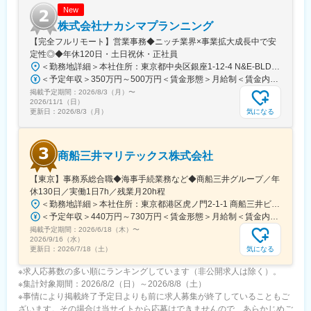
＊ロケーションフレキシビリティ制度は、勤務地から通勤圏内へ
New
の居住が不要となり、認定期間中、在宅勤務を基本として日本国
株式会社ナカシマプランニング
内で居住地選択が可能となる制度です。なお、所属オフィス圏内
【完全フルリモート】営業事務◆ニッチ業界×事業拡大成長中で安
の在住者、海外からのリモートワークは制度対象外です。
定性◎◆年休120日・土日祝休・正社員
＜勤務地詳細＞本社住所：東京都中央区銀座1-12-4 N&E-BLD.7階受動喫煙対策：屋内全面禁煙変更の範囲：会社の定める事業所
変更の範囲：会社の定める業務
＜予定年収＞350万円～500万円＜賃金形態＞月給制＜賃金内訳＞月額（基本給）：220,000円～270,000円＜月給＞220,000円～270,000円＜昇給有無＞有＜残業手当＞有＜給与補足＞■賞与：あり■昇給：あり賃金はあくまでも目安の金額であり、選考を通じて上下する可能性があります。月給(月額)は固定手当を含めた表記です。
掲載予定期間：
2026/8/3（月）
〜
2026/11/1（日）
気になる
更新日：
2026/8/3（月）
商船三井マリテックス株式会社
【東京】事務系総合職◆海事手続業務など◆商船三井グループ／年
休130日／実働1日7h／残業月20h程
＜勤務地詳細＞本社住所：東京都港区虎ノ門2-1-1 商船三井ビル勤務地最寄駅：東京メトロ銀座線／虎ノ門駅受動喫煙対策：屋内全面禁煙変更の範囲：会社の定める事業所
＜予定年収＞440万円～730万円＜賃金形態＞月給制＜賃金内訳＞月額（基本給）：291,800円～487,000円＜月給＞291,800円～487,000円＜昇給有無＞有＜残業手当＞有＜給与補足＞※上記想定年収には賞与3ヶ月分を含みます。金額は目安の金額であり、これまでのご経験・スキル・現年収等を総合的に考慮し決定いたします。■昇給：年1回■賞与：3ヶ月分（前年度実績）賃金はあくまでも目安の金額であり、選考を通じて上下する可能性があります。月給(月額)は固定手当を含めた表記です。
掲載予定期間：
2026/6/18（木）
〜
2026/9/16（水）
気になる
更新日：
2026/7/18（土）
※求人応募数の多い順にランキングしています（非公開求人は除く）。
※集計対象期間：2026/8/2（日）～2026/8/8（土）
※事情により掲載終了予定日よりも前に求人募集が終了していることもご
ざいます。その場合は当サイトから応募はできませんので、あらかじめご