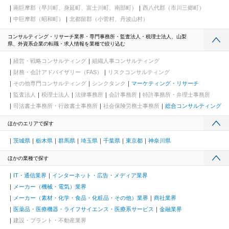
南巨摩郡（早川町、身延町、富士川町、南部町）
西八代郡（市川三郷町）
中巨摩郡（昭和町）
北都留郡（小菅村、丹波山村）
コンサルティング・リサーチ業界・専門事務所・監査法人・税理士法人、山梨
県、外資系企業の転職・求人情報を業種で絞り込む
経営・戦略コンサルティング
組織人事コンサルティング
財務・会計アドバイザリー（FAS）
リスクコンサルティング
その他専門コンサルティング
シンクタンク
マーケティング・リサーチ
監査法人
税理士法人
法律事務所
会計事務所
特許事務所・弁理士事務所
司法書士事務所・行政書士事務所
社会保険労務士事務所
総合コンサルティング
ほかのエリアで探す
茨城県
栃木県
群馬県
埼玉県
千葉県
東京都
神奈川県
ほかの業種で探す
IT・通信業界
インターネット・広告・メディア業界
メーカー（機械・電気）業界
メーカー（素材・化学・食品・化粧品・その他）業界
商社業界
医薬品・医療機器・ライフサイエンス・医療系サービス
金融業界
建設・プラント・不動産業界