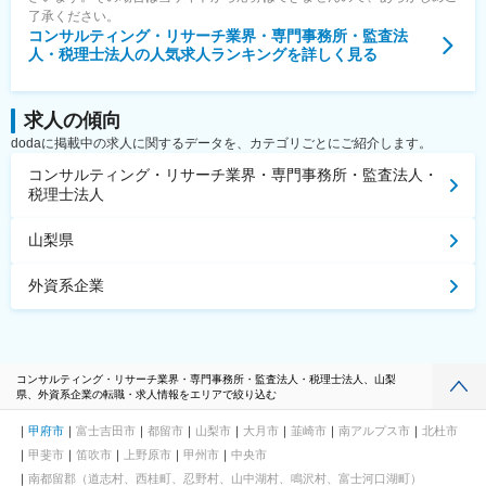
了承ください。
コンサルティング・リサーチ業界・専門事務所・監査法
人・税理士法人
の人気求人ランキングを詳しく見る
求人の傾向
dodaに掲載中の求人に関するデータを、カテゴリごとにご紹介します。
コンサルティング・リサーチ業界・専門事務所・監査法人・
税理士法人
山梨県
外資系企業
コンサルティング・リサーチ業界・専門事務所・監査法人・税理士法人、山梨
県、外資系企業の転職・求人情報をエリアで絞り込む
甲府市
富士吉田市
都留市
山梨市
大月市
韮崎市
南アルプス市
北杜市
甲斐市
笛吹市
上野原市
甲州市
中央市
南都留郡（道志村、西桂町、忍野村、山中湖村、鳴沢村、富士河口湖町）