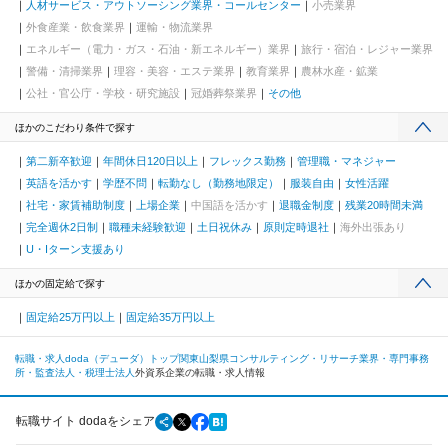
人材サービス・アウトソーシング業界・コールセンター
小売業界
外食産業・飲食業界
運輸・物流業界
エネルギー（電力・ガス・石油・新エネルギー）業界
旅行・宿泊・レジャー業界
警備・清掃業界
理容・美容・エステ業界
教育業界
農林水産・鉱業
公社・官公庁・学校・研究施設
冠婚葬祭業界
その他
ほかのこだわり条件で探す
第二新卒歓迎
年間休日120日以上
フレックス勤務
管理職・マネジャー
英語を活かす
学歴不問
転勤なし（勤務地限定）
服装自由
女性活躍
社宅・家賃補助制度
上場企業
中国語を活かす
退職金制度
残業20時間未満
完全週休2日制
職種未経験歓迎
土日祝休み
原則定時退社
海外出張あり
U・Iターン支援あり
ほかの固定給で探す
固定給25万円以上
固定給35万円以上
転職・求人doda（デューダ）トップ
関東
山梨県
コンサルティング・リサーチ業界・専門事務
所・監査法人・税理士法人
外資系企業の転職・求人情報
転職サイト dodaをシェア