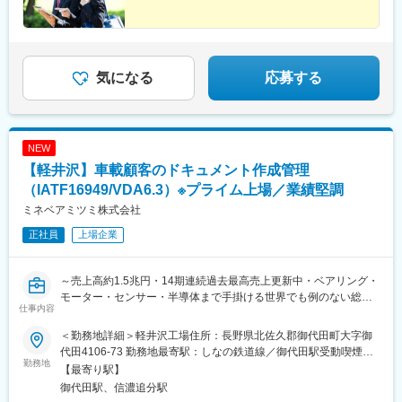
気になる
応募する
NEW
【軽井沢】車載顧客のドキュメント作成管理
（IATF16949/VDA6.3）※プライム上場／業績堅調
ミネベアミツミ株式会社
正社員
上場企業
～売上高約1.5兆円・14期連続過去最高売上更新中・ベアリング・
モーター・センサー・半導体まで手掛ける世界でも例のない総合
仕事内容
精密部品メーカー/世界シェアトップ多数～
＜勤務地詳細＞軽井沢工場住所：長野県北佐久郡御代田町大字御
■職務概要：
代田4106-73 勤務地最寄駅：しなの鉄道線／御代田駅受動喫煙対
車載関連のお客様へ提出する下記などの書類作成／確認／調整／
勤務地
策：屋内全面禁煙
【最寄り駅】
保管の対応を行っていただきます。
御代田駅、信濃追分駅
（FMEA／Control Plan／サプライヤーから調達する部品認定／