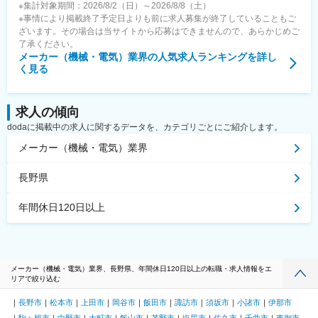
※集計対象期間：2026/8/2（日）～2026/8/8（土）
※事情により掲載終了予定日よりも前に求人募集が終了していることもご
ざいます。その場合は当サイトから応募はできませんので、あらかじめご
了承ください。
メーカー（機械・電気）業界
の人気求人ランキングを詳し
く見る
求人の傾向
dodaに掲載中の求人に関するデータを、カテゴリごとにご紹介します。
メーカー（機械・電気）業界
長野県
年間休日120日以上
メーカー（機械・電気）業界、長野県、年間休日120日以上の転職・求人情報をエ
リアで絞り込む
長野市
松本市
上田市
岡谷市
飯田市
諏訪市
須坂市
小諸市
伊那市
駒ヶ根市
中野市
大町市
飯山市
茅野市
塩尻市
佐久市
千曲市
東御市