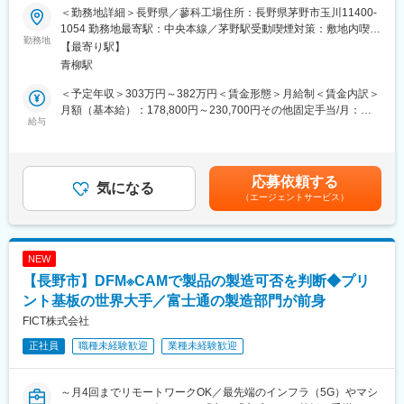
良いか」が明確にあり、自身の実績や頑張りがダイレクトに評価
■業務概要
＜勤務地詳細＞長野県／蓼科工場住所：長野県茅野市玉川11400-
されます。
当社は長野県茅野市を拠点に、全国規模の建設用・建築用金属製
1054 勤務地最寄駅：中央本線／茅野駅受動喫煙対策：敷地内喫煙
品の製造・施工を担っています。本ポジションでは、鉄骨組立工
勤務地
可能場所あり変更の範囲：会社の定める事業所
【最寄り駅】
（3） 圧倒的な知名度、豊富な商品数により得られる商談機会の
として、鉄骨の組立や加工作業、型鋼や鋼管に鋼板を取り付ける
青柳駅
多さ：
溶接・検査業務をお任せします。安全かつ高品質な製品を提供す
安定した集客＋世界最大級の中古車データベースの保有によっ
るため、現場や工場内での一連の工程に携わり、チームで大型建
＜予定年収＞303万円～382万円＜賃金形態＞月給制＜賃金内訳＞
て、お客様のご要望に合わせて最適な1台を提案できます。
築物の基盤を支える役割です。
月額（基本給）：178,800円～230,700円その他固定手当/月：
給与
20,000円＜月給＞198,800円～250,700円＜昇給有無＞有＜残業手
■福利厚生：
■業務詳細
当＞有＜給与補足＞■昇給：年1回（当社規定による）■賞与：年2
家賃補助、社宅制度、子供手当等充実しており、健康経営優良法
・鉄骨の組立、加工作業
回（当社規定による）賃金はあくまでも目安の金額であり、選考
人2025への認定実績あり！
・型鋼、鋼管に鋼板を取り付ける溶接・検査等の作業
を通じて上下する可能性があります。月給(月額)は固定手当を含め
応募依頼する
気になる
た表記です。
■多様なキャリアパス：
（エージェントサービス）
■扱うサービス
年齢・入社歴関係なく全社員に挑戦の機会が与えられます。セー
国立競技場、羽田空港国際線ターミナル、渋谷ヒカリエ、横浜市
ルスリーダーなどで営業フロントを極めるのもよし、店舗経営者
庁舎、長野運動公園等、特殊鋼構造物の施工実績あり。主要取引
を目指せる「ストアプロ制度」、本部へのキャリアチェンジなど
先は大手ゼネコン・エンジニアリング企業です。
NEW
の選択肢も豊富。一人ひとりのなりたい姿、描きたいキャリアを
【長野市】DFM※CAMで製品の製造可否を判断◆プリ
実現できます。
■働く環境
・土日祝休、年休125日、プライベートが充実できる環境です
ント基板の世界大手／富士通の製造部門が前身
■入社後の教育体制：
業務については物件毎、チームを組んで作図するので個別の指導
FICT株式会社
入社後の2週間の導入研修をはじめ、多彩な研修で成長をサポート
を気兼ねなく受けられます。
し、それぞれの役職や志向性に合わせた能力開発の制度も充実し
正社員
職種未経験歓迎
業種未経験歓迎
ています。
UIターン転職も歓迎
勤務地への引っ越しが発生した場合、規定に基づき最大30万円の
～月4回までリモートワークOK／最先端のインフラ（5G）やマシ
■当社について：
引越手当を支給しています。現在遠方にお住いの方も大歓迎で