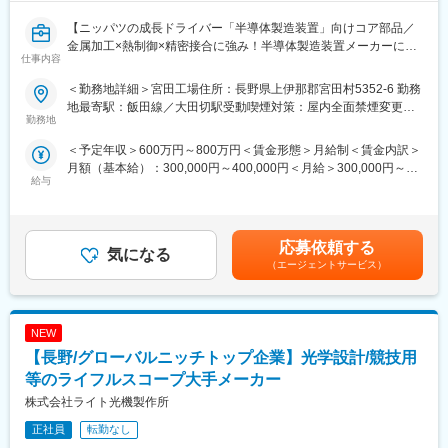
12：35 仕事再開（実験室で試作品の調整確認）
17：15 終業・帰宅
【ニッパツの成長ドライバー「半導体製造装置」向けコア部品／
金属加工×熱制御×精密接合に強み！半導体製造装置メーカーに任
仕事内容
■ご入社後の流れ・研修
せられる金属系パートナー】
ご入社後新入社員の方向けの研修や勉強会がありますので、そち
＜勤務地詳細＞宮田工場住所：長野県上伊那郡宮田村5352-6 勤務
らに参加いただき学んでいただきます。
■募集背景
地最寄駅：飯田線／大田切駅受動喫煙対策：屋内全面禁煙変更の
実務は実際に機種担当の元で聞きながら出来る業務を増やしてい
宮田工場では、半導体製造装置の均一な加熱や冷却を可能にする
勤務地
範囲：会社の定める事業所
っていただきます。
ヒーターや冷却板、ガスの散布に必要なシャワーヘッドといった
＜予定年収＞600万円～800万円＜賃金形態＞月給制＜賃金内訳＞
昇給の機会も高い環境です。（昇給率（毎年4月）：
重要部品を生産しています。収益性が高いことから、中長期での
月額（基本給）：300,000円～400,000円＜月給＞300,000円～
4.0％~5.0%（2023年~2025年実績））
成長期待が最も高い（2031年までに約1.7倍成長を想定）事業で
給与
400,000円＜昇給有無＞有＜残業手当＞有＜給与補足＞※経験、能
す。増築設備投資を終え、組織力強化のために増員採用を実施い
力を考慮した上で決定します。■月給制■賞与：年2回（7月、12
■組織構成
たします。
月）■昇給：年1回（4月）賃金はあくまでも目安の金額であり、
配属先の開発技術部には、5名が20代から50代までバランスよく
選考を通じて上下する可能性があります。月給(月額)は固定手当を
所属しています。中途入社の方も活躍しております。
■担当業務：
応募依頼する
気になる
含めた表記です。
生産管理（納期調整、見積もり作成、サプライヤー管理）をお任
（エージェントサービス）
■当社の安定性について
せいたします。上記生産Gr（生産管理・調達業務）の統括や・生
当社は受注する案件ごとの生産台数が多く、各案件で5年以上生産
産計画立案にも挑戦できます！
継続をしております。
半導体製造装置という成長分野を支える中核ポジションであり、
NEW
その為向こう数年の受注は安定しており、著しく業績が悪化する
事業全体に影響を与えられます。
といった不安定さはありません！
【長野/グローバルニッチトップ企業】光学設計/競技用
また案件が完了後には後継機の案件が入るため、長くお客様とは
■製品について：
等のライフルスコープ大手メーカー
お付き合いがございます。
半導体製造装置向けの高精度・高信頼性部品として、冷却板、ヒ
株式会社ライト光機製作所
現在大手上場メーカーを中心に国内メーカー３0社程から、継続的
ータ、シャワーヘッド等の製品を展開しています。
な受注をいただいています。
これらの製品は、半導体製造工程における温度・流量・均一性の
正社員
転勤なし
また仕様検討から安全規格や試作など様々な観点から開発設計に
精密制御／高いクリーン度・耐久性が求められる最先端装置用途