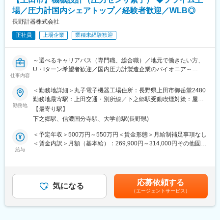
・整備工場長（営業店舗併設での工場責任者）としてご活躍頂き
ます。
場／圧力計国内シェアトップ／経験者歓迎／WLB◎
・複数の統括拠点をマネジメントするスーパーバイザー/マネージ
変更の範囲：会社の定める業務
長野計器株式会社
ャーなどのポストもございます。
正社員
上場企業
業種未経験歓迎
【具体的な業務内容】
・予算達成に向けた工場実績の数値管理、運営
～選べるキャリアパス（専門職、総合職）／地元で働きたい方、
・人材育成
U・Iターン希望者歓迎／国内圧力計製造企業のパイオニア～
・工場責任者として工場内外、社内外の折衝
仕事内容
■業務概要
【IDOMならではのポイント！】
＜勤務地詳細＞丸子電子機器工場住所：長野県上田市御岳堂2480
センサ素子技術部にて圧力計測機器のコアとなる素子の設計・改
（1）対応車種の広さ
勤務地最寄駅：上田交通・別所線／下之郷駅受動喫煙対策：屋内
善業務を担当します。要件定義～構想設計～基本設計～部品設
勤務地
業界トップクラスの実績で全国から車が集まるため、バイクと大
喫煙可能場所あり変更の範囲：会社の定める事業所
【最寄り駅】
計・詳細設計～評価～量産後の対応まで一貫してご対応いただき
型車以外の車種は全て対応可能性があります。
下之郷駅、信濃国分寺駅、大学前駅(長野県)
ます。
（2）最新設備と快適な作業環境
＜予定年収＞500万円～550万円＜賃金形態＞月給制補足事項なし
■入社後の流れ
全工場に冷暖房やスポットクーラーを完備し、作業スペースも車
＜賃金内訳＞月額（基本給）：269,900円～314,000円その他固定
・入社後はOJTで業務をキャッチアップしたり新分野は講習会を
給与
両が両ドアを広げたまま作業できるほどの広さを確保。四輪アラ
手当/月：269,900円～314,000円＜月給＞539,800円～628,000円
受けながら次第に即戦力として第一線でご活躍いただきます。機
イメントテスターやセンターロック式タイヤチェンジャー、立っ
＜昇給有無＞有＜残業手当＞有＜給与補足＞■昇給：年1回（4
械、電気などご自身が得意な分野を生かしていただけます。
たまま整備できる整備リフトなど、最新型の整備用設備を導入し
月）■賞与：年2回（7月、12月）賃金はあくまでも目安の金額で
・将来はご希望や適性により総合職か専門職のどちらかのコース
ています。
あり、選考を通じて上下する可能性があります。月給(月額)は固定
応募依頼する
を選択できるためマネジメントに進むことも技術を極めることも
気になる
手当を含めた表記です。
（エージェントサービス）
可能な環境です。
（3）透明性のある工場運営
自動車修理をめぐる不正を防ぐための対策として、工場にカメラ
■業務内容
を3台ずつ設置。「事業場三役」の体制に取り組み、IDOMや中古
・各種圧力センサ素子の構造設計、改良（薄膜・MEMSプロセス