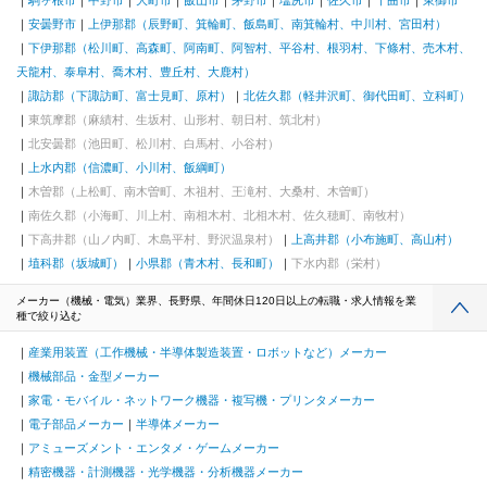
安曇野市
上伊那郡（辰野町、箕輪町、飯島町、南箕輪村、中川村、宮田村）
下伊那郡（松川町、高森町、阿南町、阿智村、平谷村、根羽村、下條村、売木村、
天龍村、泰阜村、喬木村、豊丘村、大鹿村）
諏訪郡（下諏訪町、富士見町、原村）
北佐久郡（軽井沢町、御代田町、立科町）
東筑摩郡（麻績村、生坂村、山形村、朝日村、筑北村）
北安曇郡（池田町、松川村、白馬村、小谷村）
上水内郡（信濃町、小川村、飯綱町）
木曽郡（上松町、南木曽町、木祖村、王滝村、大桑村、木曽町）
南佐久郡（小海町、川上村、南相木村、北相木村、佐久穂町、南牧村）
下高井郡（山ノ内町、木島平村、野沢温泉村）
上高井郡（小布施町、高山村）
埴科郡（坂城町）
小県郡（青木村、長和町）
下水内郡（栄村）
メーカー（機械・電気）業界、長野県、年間休日120日以上の転職・求人情報を業
種で絞り込む
産業用装置（工作機械・半導体製造装置・ロボットなど）メーカー
機械部品・金型メーカー
家電・モバイル・ネットワーク機器・複写機・プリンタメーカー
電子部品メーカー
半導体メーカー
アミューズメント・エンタメ・ゲームメーカー
精密機器・計測機器・光学機器・分析機器メーカー