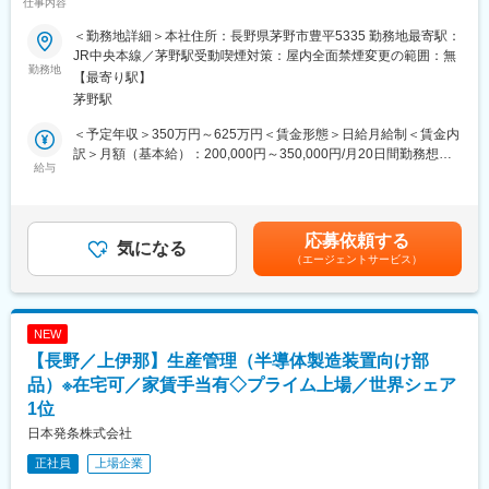
仕事内容
品は使われています！～
■組織構成／ご入社後の流れ
配属先の開発技術部には、45名が20代から50代までバランスよく
＜勤務地詳細＞本社住所：長野県茅野市豊平5335 勤務地最寄駅：
■業務内容
所属しています。中途入社の方も活躍しております。
JR中央本線／茅野駅受動喫煙対策：屋内全面禁煙変更の範囲：無
当社は製品に合わせた特注電源の設計開発～製造を行っていま
勤務地
ご入社後1週間程度は社内研修を実施し同時に工場で製品づくりを
【最寄り駅】
す。普段目にすることはありませんが、当社の製品はコンビニの
体験いただきます。その後、部門研修・OJTで先輩社員から業務
茅野駅
レジやATM、医療機器、生産設備など幅広い分野で使用されてい
を学びつつ出来る業務からお任せしていきます。
ます。
＜予定年収＞350万円～625万円＜賃金形態＞日給月給制＜賃金内
そんな電源機器の開発、回路設計、評価をお任せします。
■当社の安定性について
訳＞月額（基本給）：200,000円～350,000円/月20日間勤務想定
給与
当社は受注する案件ごとの生産台数が多く、各案件で5年以上生産
＜想定月額＞200,000円～350,000円＜昇給有無＞有＜残業手当＞
■業務詳細
継続をしております。
有＜給与補足＞※給与詳細は、経験・スキルに応じて当社規定によ
・仕様検討（性能、構造、コスト）
その為向こう数年の受注は安定しており、著しく業績が悪化する
り決定します。■賞与：年2回（7月・12月）：4.0ヶ月（2025年実
・電気回路設計、部品選定
といったの不安定さはありません！
績）■昇給：年1回（4月）：4.0％~5.0%（2023年~2025年実績）
応募依頼する
・レイアウト検討
気になる
また案件が完了後も数年後には後継機の案件が入るため、長くお
賃金はあくまでも目安の金額であり、選考を通じて上下する可能
（エージェントサービス）
・試作品の評価
客様とはお付き合いがございます。
性があります。月給(月額)は固定手当を含めた表記です。
案件はそれぞれ”機種担当”がメインで進めますがそれぞれの工程を
現在大手上場メーカーを中心に国内メーカー30社程から、継続的
他のメンバーもフォローしながら進めるため一人で行うわけでは
な受注をいただいています。
ありません。
NEW
ご入社後は案件の担当の元で試作品の評価などからスタートし
■やりがい
【長野／上伊那】生産管理（半導体製造装置向け部
徐々にできる工程を増やしゆくゆくは1案件の担当を担っていただ
お客様のご要望に合わせ、お持ちの知識と技術を活かす！または
きます。
品）※在宅可／家賃手当有◇プライム上場／世界シェア
入社してから培う技術を活かすことで、まだこの世に無い電源装
置の開発に挑戦いただくことはやりがいにつながります。
1位
◆ある1日の仕事スケジュール（3年目若手社員）
日本発条株式会社
7：50 出社
8：20 始業（メール確認、書類作業、お客様とのWEB会議）
正社員
上場企業
変更の範囲：会社の定める業務
11：50 昼休み（社員食堂でランチ）