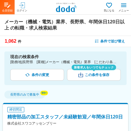
会員登録
ログイン
気になる
メニュー
メーカー（機械・電気）業界、長野県、年間休日120日以
上
の転職・求人検索結果
1,062
条件で並び替え
件
現在の検索条件
[勤務地]長野県 [業種]メーカー（機械・電気）業界 [こだわり条件ピックアップ]年間休日120日以上 [詳細条件](休日・働き方)年間休日120日以上
新着求人をいつでもチェック
条件の変更
この条件を保存
長野県
のみで募集中
締切間近
精密部品の加工スタッフ／未経験歓迎／年間休日120日
株式会社スワコアッセンブリー