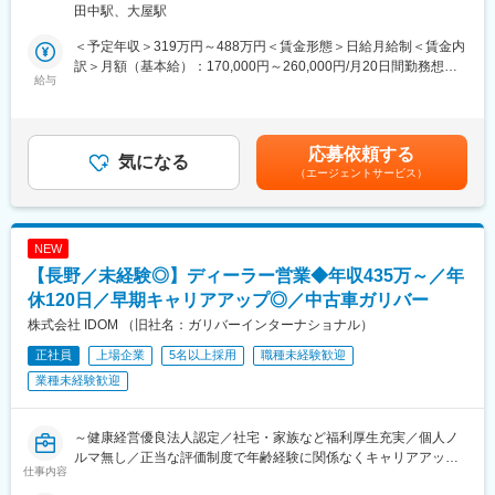
技術部に配属になります。技術部は、技術一課（14名）（金型設
田中駅、大屋駅
・CAE解析による妥当性の検証 等
計・製作）と技術二課（生産設備の設計・製作）で構成されてい
ます。
＜予定年収＞319万円～488万円＜賃金形態＞日給月給制＜賃金内
■業務の魅力：
配属は技術2課となり、12名在籍しています。
訳＞月額（基本給）：170,000円～260,000円/月20日間勤務想定
新機種の車両をベースに、国内外の様々なカーメーカーと直接調
給与
＜想定月額＞170,000円～260,000円＜昇給有無＞有＜残業手当＞
整を行い、製品を設計し評価する業務です。調整・検討・評価を
■入社後の研修期間
有＜給与補足＞※上記月額給与は当該年齢における例であり、年
通じて、世の中に製品として生み出すことが出来るやりがいのあ
ご入社後は、当社の製品の理解を深めて頂くため、3か月生産部で
齢、能力、実力により変わります。※手当（通勤手当、家族手当
る仕事です。
研修をしていただきます。3か月の研修後それぞれ配属先でのお仕
等）を除いた金額です。■昇給：年1回 1月あたり10,000円～
応募依頼する
気になる
事を開始致します。その期間のみ勤務時間は通常の配属先とは異
（前年度実績）■賞与：年2回 計4.00ヶ月分（前年度実績）賃金
（エージェントサービス）
■将来的に期待する役割：
なり、7時～16時（休憩60分）となります。基本は日勤になりま
はあくまでも目安の金額であり、選考を通じて上下する可能性が
製品設計・開発のプロフェッショナルとして活躍していただき、
すが場合によっては夜勤の場合もございます。（16時10分～1時
あります。月給(月額)は固定手当を含めた表記です。
マネージャーを目指していただきたいと考えております。
10分（休憩60分）勤務地は本配属先と同じ勤務地です。
NEW
■当社について：
変更の範囲：会社の定める業務
【長野／未経験◎】ディーラー営業◆年収435万～／年
当社は、自動車用窓ガラスの昇降装置である”ドアウィンドレギュ
レーター”を主製品に、自動車の開閉部品を開発から生産まで一貫
休120日／早期キャリアアップ◎／中古車ガリバー
して行ってい
株式会社 IDOM （旧社名：ガリバーインターナショナル）
る自動車部品メーカーです。
正社員
上場企業
5名以上採用
職種未経験歓迎
更に近年では福祉機器や農業用機械等の新たな分野にも進出し、
更なる企業成長を目指しています。
業種未経験歓迎
■当社の魅力：
◇自動車の開閉機構専門メーカーとして、国内拠点（3か所）と海
～健康経営優良法人認定／社宅・家族など福利厚生充実／個人ノ
外拠点（6か所）を有し、製品開発、部品加工及び組立といった部
ルマ無し／正当な評価制度で年齢経験に関係なくキャリアアップ
仕事内容
品製造及び販売まで一貫する供給体制を整え、お客様のニーズに
／東証プライム上場／中古車販売実績業界トップクラス～