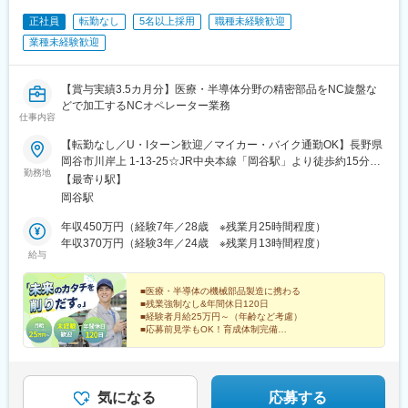
正社員
転勤なし
5名以上採用
職種未経験歓迎
業種未経験歓迎
【賞与実績3.5カ月分】医療・半導体分野の精密部品をNC旋盤な
どで加工するNCオペレーター業務
仕事内容
【転勤なし／U・Iターン歓迎／マイカー・バイク通勤OK】長野県
岡谷市川岸上 1-13-25☆JR中央本線「岡谷駅」より徒歩約15分☆
勤務地
長野自動車道「岡谷IC」よりすぐ☆全国どこからでもオンライン
【最寄り駅】
面接に対応していますので、まずはお気軽にご応募ください。☆
岡谷駅
高速代支給については、個別事情により相談に応じます。※受動喫
煙対策あり……………◎「5名以上」の同期とスタート（増員募
年収450万円（経験7年／28歳 ※残業月25時間程度）
集） ￣￣￣￣￣￣￣￣￣￣￣￣￣￣￣￣￣￣￣￣今回は組織強化
年収370万円（経験3年／24歳 ※残業月13時間程度）
給与
のための5名以上の大規模採用です。共に「技術者」を目指す仲間
と一緒に、切磋琢磨しながら成長できる環境です。◎単純作業で
はない「知的な面白さ」 ￣￣￣￣￣￣￣￣￣￣￣￣￣￣￣￣￣毎
■医療・半導体の機械部品製造に携わる
■残業強制なし&年間休日120日
日違う製品を手がけるため、「昨日の自分にはできなかったマシ
■経験者月給25万円～（年齢など考慮）
ンの制御ができるようになる」、その手応えを毎日実感できま
■応募前見学もOK！育成体制完備
す。◎20代・30代が主役のフラットな職場￣￣￣￣￣￣￣￣￣￣
■賞与年2回（昨年度実績3.5カ月分）
￣￣￣￣￣￣￣￣25名のオペレーターの多くが若手です。「見て
覚えろ」ではなく、数値と論理で教え、困ったときはチームで考
える。そんな風通しの良さが自慢です。
気になる
応募する