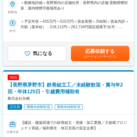
対応しています。
＜勤務地詳細＞長野県内の店舗住所：長野県内の店舗 受動喫煙対
◇自動車の窓ガラスを昇降させる、ドアウィンドレギュレーター
全国に約460店舗展開し、業界実績トップクラスを誇る中古車販
策：屋内喫煙可能場所あり
を主製品とする当社の製品群は、厳しいテストを繰り返し、高度
売店「ガリバー」で、
勤務地
の品質管理によるたゆみない改良への努力が生かされています。
ご来店されたお客様との商談から店舗運営まで幅広く行っていた
＜予定年収＞435万円～510万円＜賃金形態＞月給制＜賃金内訳＞
◇特にドア回り、ボディー回りの機能部品については、性能・安
だきます。
月額（基本給）：218,112円～261,734円固定残業手当/月：
全の両面において、各自動車メーカーから厚い信頼と高い評価を
給与
31,888円～38,266円（固定残業時間20時間0分/月）超過した時間
得ています。
■業務内容：
外労働の残業手当は追加支給＜月給＞250,000円～300,000円（一
◇今後も引き続き、地域社会への貢献と多くのお客様からの多様
・お客様との提案商談（自動車の販売、買取、その他サービスの
律手当を含む）＜昇給有無＞有＜残業手当＞有＜給与補足＞※想定
なニーズに応えるべく「ウインドレギュレーターの世界トップク
ご提案）
年収には平均インセンティブ(60万)を含みます。※配属先により地
ラス」を目指し活動してまいります。
・来店集客活動（webサイトへの情報登録、店舗ブログの更新な
応募依頼する
気になる
域手当 ※昇給年1回 ※賞与年2回(平均3ヶ月分)【年収モデル】年収
ど）
（エージェントサービス）
450万円 入社2年目 店舗スタッフ年収634万円 入社4年目 営業主任
変更の範囲：会社の定める業務
・その他店舗運営業務など
年収855万円 入社6年目 店長賃金はあくまでも目安の金額であ
り、選考を通じて上下する可能性があります。月給(月額)は固定手
■組織構成：
当を含めた表記です。
NEW
1店舗あたり約6名程度、一部10名以上の社員がいる大型店舗もあ
ります。
【長野県茅野市】鉄骨組立工／未経験歓迎・賞与年2
回・年休125日・引越費用補助有
■魅力ポイント：
株式会社矢嶋
（1）成果を出しやすい環境：
平均して月間約30～40件の商談に対して、成約率は約50％！
正社員
職種未経験歓迎
業種未経験歓迎
成果を出した分は、インセンティブで還元（年平均60万）。個人
ノルマではなく店舗全体で売上目標を設定しています。
【建設・建築現場での鉄骨組立・溶接・加工業務／大規模プロジ
（2）年齢や経験にかかわらず、スピード昇給・昇格が可能：
ェクト実績／福利厚生・休日充実の安定企業】
仕事内容
定性＋定量の両面で明確な評価基準を設定。「次に何ができれば