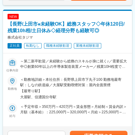
ます。
い」「従業員の仕事が捗るように、快適な空間を創りたい」など
エアコンへの関心も高まっており、大きな商機も迎えています。
■業務詳細：
同社はダイキン工業の正規代理店約1000社中、省エネエアコン販
NEW
・海外顧客への製品提案、価格・納期交渉
売台数1位であり、業績も好調です。
【長野/上田市※未経験OK】総務スタッフ◇年休120日/
・既存顧客との継続的な関係構築、フォロー営業
多くのお客様から支持される理由は 1台売って終わりというわけ
・新規海外顧客の開拓、市場情報の収集
残業10h程/土日休み◇経理分野も経験可◎
ではなくプロに徹した空調改善提案とメンテナンスの細やかさが
・社内（技術・製造部門）との調整、量産立上げ支援
あるからです。
株式会社タジマ
正社員
転勤なし
職種未経験歓迎
業種未経験歓迎
■組織構成：
海外営業部門に配属予定。
変更の範囲：会社の定める業務
～第二新卒歓迎／未経験から総務のスキルが身に就く♪／需要拡大
■キャリアパス：
中◎創業60年以上の半導体製造装置メーカー／残業10H程度でラ
海外営業のスペシャリストとして専門性を高めるほか、将来的に
仕事内容
イフワークバランス◎／くるみん認定企業！※子育て両立支援企業
は営業企画・マネジメントへのステップアップも可能です。
に認定～
＜勤務地詳細＞本社住所：長野県上田市下丸子100 勤務地最寄
■働き方：
駅：しなの鉄道線／大屋駅受動喫煙対策：屋内全面禁煙
■主な業務内容：
勤務地
フレックスタイム制を導入し、業務状況に応じた柔軟な働き方が
【最寄り駅】
総務業務をメインに、経理業務なども一部発生いたします。未経
可能。在宅ワーク制度や各種休暇制度も整っており、長期的に働
大屋駅、信濃国分寺駅
験からバックオフィスの経験を付けることができる貴重なポジシ
きやすい環境です。
ョンです！縁の下の力持ちになりたい、裏方で会社をサポートし
＜予定年収＞350万円～420万円＜賃金形態＞月給制＜賃金内訳＞
たい方必見です♪
■仕事の魅力：
月額（基本給）：225,000円～320,000円＜月給＞225,000円～
給与
世界を舞台に自社技術を提案し、顧客とともに価値を創り上げて
320,000円＜昇給有無＞有＜残業手当＞有＜給与補足＞■昇給：年
■詳細：
いくやりがいがあります。挑戦を後押しする社風のもと、語学力
1回（4月）※過去実績最大5,000円／月■賞与：年2回（8月、12
・電話対応、来客対応、郵便物対応など事務業務
と営業力の双方を磨ける点が大きな魅力です。
月）※過去実績合計3ヶ月賃金はあくまでも目安の金額であり、選
・備品・消耗品の管理・発注
考を通じて上下する可能性があります。月給(月額)は固定手当を含