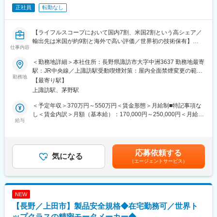
変更の範囲：会社の定める業務
正社員
転勤なし
客様からの信頼を獲得し、国内シェア7割・米国シェア2割を占め
る地位を確立しています。独自技術が詰まった製品のため、設計
者としてのスキルアップも期待できます。
【ライフルスコープにおいて国内7割、米国2割という高シェア／
輸出先は米国が約9割と海外で高い評価／世界初の技術保有】
【ポジションの魅力】
仕事内容
100%OEM事業となっており、お客様の要望に合わせて完成品設
同社のライフルスコープは軍事用ではなく、競技用の製品の為、
計全てを担当します。ゼロからの開発案件も多く、設計通りの製
＜勤務地詳細＞本社住所：長野県諏訪市大字中洲3637 勤務地最寄
野鳥愛好家等に愛用されています。銃規制がされていない欧米等
品が完成したときには大きなやりがいを感じます。また、製造現
駅：JR中央線／上諏訪駅受動喫煙対策：屋内全面禁煙変更の範
世界を舞台にビジネスを展開しているグローバル企業で、ニッチ
勤務地
場や営業部門など他部署との連携も密接で、全体の工程を把握し
囲：会社の定める事業所
【最寄り駅】
市場且つ利益率が高い為安定しています
ながら開発に取り組める環境です。
上諏訪駅、茅野駅
【職務概要】
【配属部署】
＜予定年収＞370万円～550万円＜賃金形態＞月給制■特記事項な
同社にて生産組立業務をご担当いただきます。具体的には以下の
開発事業部・設計課への配属となります。同部署は約10名ほどの
し＜賃金内訳＞月額（基本給）：170,000円～250,000円＜月給＞
通りです。
給与
メンバーで構成されており、機械設計、電気設計、光学設計と大
170,000円～250,000円＜昇給有無＞有＜残業手当＞有＜給与補足
・光軸調整
まかな業務範囲は決まっていますが、組織横断で開発を進めてい
＞■年収内訳：月給×12か月＋賞与（年2回）＋残業代（20時間含
・アルミ、真鍮等の部品の組み付け・部品の段取り
るため、設計者として幅広い知識を吸収できます。
む）※ご経験・現年収によりご相談させて頂きます。■昇給：年1
・レンズ検査、レンズ拭き等
回（4月） ■賞与：年2回（7月、12月）※前年度賞与：4.3か月賃
応募依頼する
同社は丁寧に一つずつ手作業で組み立てを行い、海外競合との差
気になる
【ライト光機について】
金はあくまでも目安の金額であり、選考を通じて上下する可能性
（エージェントサービス）
別化を図っています。同じ製品を担当するのではなく、様々な製
当社は創業以来、双眼鏡やライフルスコープの完成品製造を続け
があります。月給(月額)は固定手当を含めた表記です。
品の工程を1、2つ担当します。高級品に特化した商品作りを行う
てきました。国内初のライフルスコープ製造企業として、世界中
同社では、製造に直接携わる社員の技能の高さが、商品の質に反
に数多くの新製品を届けています。現在取引社数30社以上！創業
映されます。「神の手」と呼ばれるような高い技能を持つ職人達
100周年に向けさらに多くの新製品開発、製造を行い、世界中に
NEW
によって同社の商品はささえられており、こうした一人一人の顧
大きな影響を与える企業として、この長野県諏訪市から世界トッ
【長野／上田市】製品安全規格◆在宅勤務可／世界ト
客視点でのものづくりが重要となってきます。
プを走り続けていきたいと強く考えています。
将来的には 部署の責任者や、高い技術を持つ技術者を目指してい
ップクラスの精密モータメーカー◆