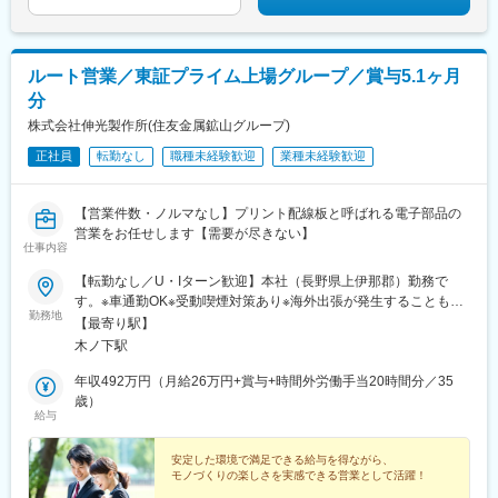
ルート営業／東証プライム上場グループ／賞与5.1ヶ月
分
株式会社伸光製作所(住友金属鉱山グループ)
正社員
転勤なし
職種未経験歓迎
業種未経験歓迎
【営業件数・ノルマなし】プリント配線板と呼ばれる電子部品の
営業をお任せします【需要が尽きない】
仕事内容
【転勤なし／U・Iターン歓迎】本社（長野県上伊那郡）勤務で
す。※車通勤OK※受動喫煙対策あり※海外出張が発生することもあ
勤務地
ります
【最寄り駅】
木ノ下駅
年収492万円（月給26万円+賞与+時間外労働手当20時間分／35
歳）
給与
安定した環境で満足できる給与を得ながら、
モノづくりの楽しさを実感できる営業として活躍！