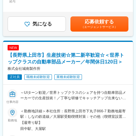
・突発修理削減に向けての予防保全業務
給与
＜想定月額＞170,000円～260,000円＜昇給有無＞有＜残業手当＞
・安全／品質向上、出来高改善を目的とした設備改善
変更の範囲：会社の定める業務
有＜給与補足＞※上記月額給与は当該年齢における例であり、年
・新規設備導入、ライン新設に伴うレイアウト業務
齢、能力、実力により変わります。※手当（通勤手当、夜勤手当
※主な管理対象設備：
等）を除いた金額です。■昇給：年1回 1月あたり10,000円～
応募依頼する
プレス、樹脂成型機、溶接機、ロボット、組立自動機、天井クレ
気になる
（前年度実績）■賞与：年2回 計4.00ヶ月分（前年度実績）※夜
（エージェントサービス）
ーン、コンプレッサー、高圧受変電設備
勤手当 1,000円／回賃金はあくまでも目安の金額であり、選考を
【変更の範囲：会社の定める業務】
通じて上下する可能性があります。月給(月額)は固定手当を含めた
表記です。
■将来的に期待する役割：
NEW
工場設備保全のプロフェッショナルとして活躍いただき、工場設
【長野県上田市】生産技術☆第二新卒歓迎☆＜世界ト
備保全部門のマネージャーを目指していただきたいと考えていま
す。
ップクラスの自動車部品メーカー／年間休日120日＞
株式会社城南製作所
■当社について：
正社員
職種未経験歓迎
業種未経験歓迎
当社は、自動車用窓ガラスの昇降装置である”ドアウィンドレギュ
レーター”を主製品に、自動車の開閉部品を開発から生産まで一貫
して行ってい
～UIターン歓迎／世界トップクラスのシェアを持つ自動車部品メ
る自動車部品メーカーです。
ーカーでの生産技術！／丁寧な研修でキャッチアップ出来ない不
更に近年では福祉機器や農業用機械等の新たな分野にも進出し、
仕事内容
安無し！／年間休日120日／土日休～
更なる企業成長を目指しています。
＜勤務地詳細＞本社住所：長野県上田市下丸子866-7 勤務地最寄
■採用背景：
■当社の魅力：
駅：しなの鉄道線／大屋駅受動喫煙対策：その他（喫煙室設置）
工場内のプレス機・樹脂成形機で使用する金型の自社製造を手掛
勤務地
◇自動車の開閉機構専門メーカーとして、国内拠点（3か所）と海
変更の範囲：会社の定める事業所
【最寄り駅】
ける当社は
外拠点（6か所）を有し、製品開発、部品加工及び組立といった部
田中駅、大屋駅
国内拠点（3か所）と海外拠点（6か所）を有し、各自動車メーカ
品製造及び販売まで一貫する供給体制を整え、お客様のニーズに