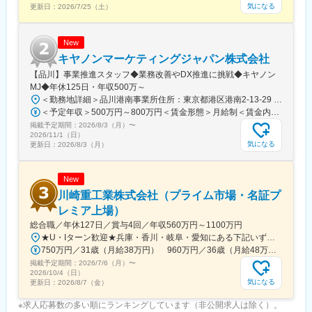
ーバルに展開。これにより複数の海外拠点を確立し、日本、アメ
気になる
更新日：
2026/7/25（土）
リカ、欧州を中心とした製品供給体制を構築しています。
変更の範囲：会社の定める業務
New
キヤノンマーケティングジャパン株式会社
【品川】事業推進スタッフ◆業務改善やDX推進に挑戦◆キヤノン
MJ◆年休125日・年収500万～
＜勤務地詳細＞品川港南事業所住所：東京都港区港南2-13-29 キヤノン港南ビル勤務地最寄駅：JR線／品川駅受動喫煙対策：屋内全面禁煙変更の範囲：会社の定める事業所（リモートワーク含む）
＜予定年収＞500万円～800万円＜賃金形態＞月給制＜賃金内訳＞月額（基本給）：280,000円～450,000円＜月給＞280,000円～450,000円＜昇給有無＞有＜残業手当＞有＜給与補足＞※経験・スキル・年齢等を考慮の上、当社規定により決定します。■業績昇給：年1回（4月）■賞与：年2回（6月・12月）賃金はあくまでも目安の金額であり、選考を通じて上下する可能性があります。月給(月額)は固定手当を含めた表記です。
掲載予定期間：
2026/8/3（月）
〜
2026/11/1（日）
気になる
更新日：
2026/8/3（月）
New
川崎重工業株式会社（プライム市場・名証プ
レミア上場）
総合職／年休127日／賞与4回／年収560万円～1100万円
★U・Iターン歓迎★兵庫・香川・岐阜・愛知にある下記いずれかの事業所・神戸工場／兵庫県神戸市中央区・西神工場／兵庫県神戸市西区・西神戸工場／兵庫県神戸市西区・明石工場／兵庫県明石市・播磨工場／兵庫県加古郡・岐阜工場／岐阜県各務原市・名古屋第一工場／愛知県弥富市・名古屋第二工場／愛知県海部郡・坂出工場／香川県坂出市・神戸本社／兵庫県神戸市中央区・東京本社／東京都港区 など※受動喫煙対策実施
750万円／31歳（月給38万円） 960万円／36歳（月給48万円）
掲載予定期間：
2026/7/6（月）
〜
2026/10/4（日）
気になる
更新日：
2026/8/7（金）
※求人応募数の多い順にランキングしています（非公開求人は除く）。