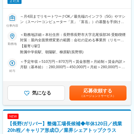
正社員
■キャリアパス：
◇入社後
～月4回までリモートワークOK／最先端のインフラ（5G）やマシ
まずは当社の製造プロセスを深く理解することからスタートし、
ン（スーパーコンピューター「京」「富岳」）の基盤を手掛け
コスト算出や改善活動の核としてご活躍いただきます。
仕事内容
る、世界トップクラスのレベル技術を持つ優良企業／富士通の基
◇将来的には
板製造部門が前身～
より経営に近い視点で「利益を生み出す仕組みづくり」を主導す
＜勤務地詳細＞本社住所：長野県長野市大字北尾張部36 受動喫煙
る存在へのステップアップいただけることを期待しています。ま
対策：屋内全面禁煙変更の範囲：会社の定める事業所（リモート
■業務内容：
勤務地
た、将来的にはマネージャーなどの管理職をお任せする可能性も
ワーク含む）
【最寄り駅】
事業企画部において、事業戦略の策定・事業管理・経営管理・収
ございます。
附属中学前駅、朝陽駅、柳原駅(長野県)
益改善を担当していただきます。
・各事業の市場環境・競争動向・収益構造の分析
■魅力：
＜予定年収＞510万円～870万円＜賃金形態＞月給制＜賃金内訳＞
・中長期的な事業戦略および事業計画の立案・推進
◇当社の魅力
月額（基本給）：280,000円～450,000円＜月給＞280,000円～
・予算策定・予実管理・差異分析
給与
◎FICTは、プリント基板の「商品企画」から「設計」「開発」
450,000円＜昇給有無＞有＜残業手当＞有＜給与補足＞※経験やス
・全社および各事業のコスト構造の分析
「製造」「品質保証」に至るまでの全工程を社内で一貫して整備
キルを考慮して決定します。■昇給：年1回（6月）■賞与：年2回
・利益改善に向けたKPI設計・モニタリング
する総合メーカーです。
（6月・12月）※計4.5ヶ月（業績により変動）賃金はあくまでも
・投資対効果の分析・評価
◎生成AIの普及、データセンターの拡張、自動運転技術の進化な
目安の金額であり、選考を通じて上下する可能性があります。月
応募依頼する
気になる
どに伴い、電子機器の心臓部である高性能プリント基板の需要が
給(月額)は固定手当を含めた表記です。
（エージェントサービス）
■入社後に想定される業務やキャリアパス
世界中で急増しています。そのため、当社でも需要の拡大に伴
◇入社後
い、開発体制や製造体制の強化に取り組んでいます。
まずは当社の製造プロセスを深く理解することからスタートし、
◇ポジションの魅力
事業の収益構造や課題を分析しながら、事業戦略の立案、推進お
◎会社の成長を実現するために、既存事業および新規事業への投
NEW
よび事業成長向けた施策の企画、実行の核としてご活躍いただき
資の最適化を図り、その効果を定量的・定性的に検証しながら、
【長野/ガリバー】整備工場長候補◆年休120日／残業
ます。
経営資源の戦略的配分を通じて事業成長を牽引する役割を担って
◇将来的には
20h程／キャリア形成◎／業界シェアトップクラス
おります。