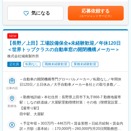
製品開発・実験業務のプロフェッショナルとして活躍していただ
工場のオートメーション化など設備投資も積極的に行っておりま
齢、能力、実力により変わります。※手当（通勤手当、家族手当
き、マネージャーを目指していただきたいと考えております。
す！
等）を除いた金額です。■昇給：年1回 1月あたり10,000円～
応募依頼する
気になる
（前年度実績）■賞与：年2回 計4.00ヶ月分（前年度実績）賃金
（エージェントサービス）
■当社について：
■当社の特徴：
はあくまでも目安の金額であり、選考を通じて上下する可能性が
当社は、自動車用窓ガラスの昇降装置である”ドアウィンドレギュ
同社は、東京エレクトロン社が半導体製造装置の生産を始めた当
あります。月給(月額)は固定手当を含めた表記です。
レーター”を主製品に、自動車の開閉部品を開発から生産まで一貫
初よりお付き合いがあり、装置の中でも主要な部品の製造を行っ
して行ってい
ております。半導体装置は高度な技術によって生産されているこ
NEW
る自動車部品メーカーです。
とから、主要パーツの製造を担う協力会社を一度決めた会社から
【長野／上田】工場設備保全※未経験歓迎／年休120日
更に近年では福祉機器や農業用機械等の新たな分野にも進出し、
変更することは稀で、安定的なお付き合いをしております。
更なる企業成長を目指しています。
＜世界トップクラスの自動車窓の開閉機構メーカー＞
株式会社城南製作所
■当社の魅力：
正社員
転勤なし
職種未経験歓迎
業種未経験歓迎
◇自動車の開閉機構専門メーカーとして、国内拠点（3か所）と海
外拠点（6か所）を有し、製品開発、部品加工及び組立といった部
品製造及び販売まで一貫する供給体制を整え、お客様のニーズに
～自動車の開閉機構専門グローバルメーカー／転勤なし／年間休
対応しています。
日120日／土日休み／大手自動車メーカー各社との取引多数／国
◇自動車の窓ガラスを昇降させる、ドアウィンドレギュレーター
仕事内容
内外でニーズ拡大中／U・I・Jターン歓迎～
を主製品とする当社の製品群は、厳しいテストを繰り返し、高度
の品質管理によるたゆみない改良への努力が生かされています。
＜勤務地詳細＞本社住所：長野県上田市下丸子866-7 勤務地最寄
■業務内容：
◇特にドア回り、ボディー回りの機能部品については、性能・安
駅：しなの鉄道線／大屋駅受動喫煙対策：その他（喫煙室設置）
生産設備の予防保全、修理、改善、レイアウト変更に携わってい
勤務地
全の両面において、各自動車メーカーから厚い信頼と高い評価を
変更の範囲：会社の定める事業所
【最寄り駅】
ただきます。
得ています。
田中駅、大屋駅
【具体的な業務】
◇今後も引き続き、地域社会への貢献と多くのお客様からの多様
・年間計画による設備の定期点検
なニーズに応えるべく「ウインドレギュレーターの世界トップク
＜予定年収＞303万円～446万円＜賃金形態＞日給月給制＜賃金内
・設備故障時の修理対応
ラス」を目指し活動してまいります。
訳＞月額（基本給）：170,000円～260,000円/月20日間勤務想定