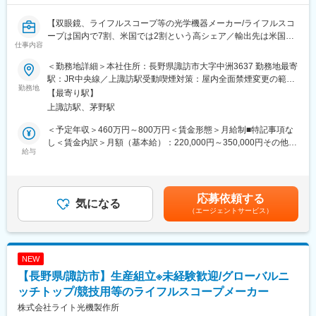
も約1年~1年半ほど時間をかけて行っています。
に用いられており、同社の材料技術・加工技術・品質管理力を活
かした付加価値の高い製品群となっています。
【双眼鏡、ライフルスコープ等の光学機器メーカー/ライフルスコ
変更の範囲：会社の定める業務
ープは国内で7割、米国では2割という高シェア／輸出先は米国が
仕事内容
■働き方：
約9割とグローバルでシェア獲得！ライフルスコープのリーディン
・離職率は5％程度、腰を据えて働く環境！
グカンパニー】
＜勤務地詳細＞本社住所：長野県諏訪市大字中洲3637 勤務地最寄
・1LDK／2LDKの家族寮（3～4万円程）、１Kの独身寮（1～3万
駅：JR中央線／上諏訪駅受動喫煙対策：屋内全面禁煙変更の範
円程）で入居可
【職務概要】
勤務地
囲：会社の定める事業所
【最寄り駅】
・フレックス制度あり、年間休日120日以上ｍ有給消化率96%
ライフルスコープ、双眼鏡の光学設計をご担当いただきます。 精
上諏訪駅、茅野駅
・中途入社割合は約2割、上級管理職の中途入社割合も約2割なの
度・衝撃耐性等、独自のノウハウの詰まった設計を習得して頂
で昇給昇格のハンデはありません。
き、企画から開発、量産立ち上げまでの一連の流れを担当しま
＜予定年収＞460万円～800万円＜賃金形態＞月給制■特記事項な
※中途入社の方の入社後のアンケートでは、多くが「人間関係が非
す。
し＜賃金内訳＞月額（基本給）：220,000円～350,000円その他固
常に良く働きやすい」「家族的な雰囲気で一緒になって問題解決
給与
定手当/月：20,000円～50,000円＜月給＞240,000円～400,000円
をしている姿勢が素晴らしい」とコメントしています。
【職務詳細】
＜昇給有無＞有＜残業手当＞有＜給与補足＞■年収内訳：月給×12
双眼鏡・ライフルスコープ等の光学設計をお任せします。
か月＋賞与（年2回）＋残業代（20時間含む）※ご経験・現年収に
■企業の特徴・魅力：
緻密な計算・知識をもとに、レンズの形や配置を設計していきま
よりご相談させて頂きます。■昇給：年1回（4月） ■賞与：年2回
応募依頼する
・ばね開発や生産で培った自慢の技術を応用し続け、国内・世界
す。解像度、耐久性、コストのバランスを考えながら、機械・電
気になる
（7月、12月）※前年度賞与：4.4か月■その他固定手当について設
トップクラスのシェア製品を多数保有する東証プライム上場メー
（エージェントサービス）
気設計者と連携して一つの製品を作るため、幅広い業務を経験で
計開発業務に対する技能手当の支給賃金はあくまでも目安の金額
カー
きます。
であり、選考を通じて上下する可能性があります。月給(月額)は固
∟自動車用懸架ばねはグローバルシェア約25％（世界シェア
・ZEMAX等を使用した光学系の設計
定手当を含めた表記です。
No.1、国内シェア50％）
・試作、量産フォロー 他
NEW
∟HDD用サスペンション（世界シェアNo.2）
【長野県/諏訪市】生産組立※未経験歓迎/グローバルニ
・自動車業界頼みにならない幅広い製品ポートフォリオ（半導体
【製品について】
製造装置、データセンター向けコア部品等）で、創立以来80年間
ライフルスコープは、強い衝撃に耐えうる強度や、動く対象を一
ッチトップ/競技用等のライフルスコープメーカー
経常赤字なし
瞬で捉える機構など、精度の高い設計が求められます。また当社
株式会社ライト光機製作所
製品は、価格勝負ではなく質にこだわり続けることで、多くのお