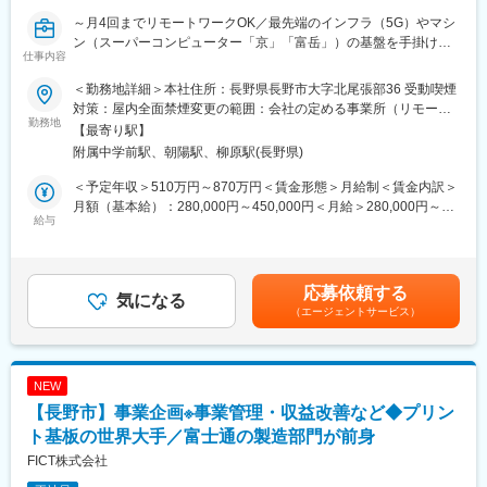
■配属先：
～月4回までリモートワークOK／最先端のインフラ（5G）やマシ
・高多層基板プロセス技術部 DFMチーム
ン（スーパーコンピューター「京」「富岳」）の基盤を手掛け
仕事内容
る、世界トップクラスのレベル技術を持つ優良企業／富士通の基
■魅力：
板製造部門が前身～
◎当社はプリント基板の商品企画から設計、開発、製造、品質保
＜勤務地詳細＞本社住所：長野県長野市大字北尾張部36 受動喫煙
証まで全工程を社内で一貫して整備するメーカーです。
対策：屋内全面禁煙変更の範囲：会社の定める事業所（リモート
■業務内容：
勤務地
◎生成AIの普及、データセンターの拡張、自動運転技術の進化な
ワーク含む）
【最寄り駅】
事業企画部において、主にコストマネジメント領域を中心に担当
どに伴い、電子機器の心臓部である高性能プリント基板の需要が
附属中学前駅、朝陽駅、柳原駅(長野県)
します。
世界中で急増しています。そのため、当社でも需要の拡大に伴
事業活動における「コスト」をスマートに管理し、経営を支える
い、開発体制や製造体制の強化に取り組んでいます。
＜予定年収＞510万円～870万円＜賃金形態＞月給制＜賃金内訳＞
ポジションです。
◎DFMでは、CAMソフトを用いて緻密なルール（設計基準）に基
月額（基本給）：280,000円～450,000円＜月給＞280,000円～
給与
づいてデータを精査・検証していきます。画面上で図面を自ら動
450,000円＜昇給有無＞有＜残業手当＞有＜給与補足＞※経験やス
■具体的には：
かし、細かな設定を突き詰めていく作業の中で、個人が裁量を持
キルを考慮して決定します。■昇給：年1回（4月）■賞与：年2回
・分析・可視化／各事業本部のコスト構造を紐解き、課題をクリ
ちながら担当業務を進めていくことができます。
（6月・12月）※計4.5ヶ月（業績により変動）賃金はあくまでも
アにします。
◎また、Perlなどの言語を用いて検証システムをカスタマイズ
目安の金額であり、選考を通じて上下する可能性があります。月
応募依頼する
・企画・推進／コスト最適化のアイデアを形にし、本部内を動か
気になる
し、業務改善に繋げていくことも可能です。
給(月額)は固定手当を含めた表記です。
（エージェントサービス）
します。
◎「設計から製造への橋渡し」を担うため、製造プロセスのすべ
・予算・予実／予算策定から、実績との差異分析までをリードし
てを見渡せる特別な立ち位置です。ここで培った知識を武器に、
ます。
将来的には「製造技術」や「商品開発」などの領域にも知見を活
・プロセスの高度化／原価や採算の管理体制を、よりレベルアッ
かしていただける可能性がございます。
NEW
プさせます。
【長野市】事業企画※事業管理・収益改善など◆プリン
・KPI管理／利益を伸ばすための指標（KPI）を作り、進捗管理を
変更の範囲：会社の定める業務
行います。
ト基板の世界大手／富士通の製造部門が前身
・投資対効果の評価／各種投資がしっかりと成果につながってい
FICT株式会社
るかを検証します。