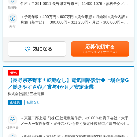
■採用背景
住所：〒391-0011 長野県茅野市玉川11400-1076〈蓼科テクノパ
◇長野県でソフトウェア開発、産業機器の設計・制作、アウトソ
勤務地
ーク〉 〒391-0213 長野県茅野市豊平529-2〈蓼科工場〉受動喫煙
ーシング事業を手掛ける当社。
対策：屋内全面禁煙
＜予定年収＞400万円～600万円＜賃金形態＞月給制＜賃金内訳＞
◇FA装置の構想から委託されるなど、規模感の大きい案件受注を
月額（基本給）：300,000円～321,250円＜月給＞300,000円～
いただいており安定性があります。
給与
321,250円＜昇給有無＞有＜残業手当＞有＜給与補足＞※上記年収
◇若手の育成ができる人材を求めており、経験者の募集となりま
はあくまで予定であり、経験・能力を考慮し決定します。■昇給昇
す。
格：年1回（4月）■賞与：年2回（6月、12月）※過去実績2.8ヶ月
分■手当：役職手当、単身赴任手当賃金はあくまでも目安の金額で
■職務内容
応募依頼する
気になる
あり、選考を通じて上下する可能性があります。月給(月額)は固定
全国的に知名度も高いアイスの製造装置における製造業務（組み
（エージェントサービス）
手当を含めた表記です。
立て）をお任せします。
お客様の要望に合わせたカスタム受注が多いため、ライン工には
ない面白さがあります。
NEW
■職務詳細
【長野県茅野市＊転勤なし】電気回路設計◆上場企業G
・一台当たりの製作期間は3か月程度、年間10台程度を担当しま
／働きやすさ◎／賞与4か月／安定企業
す。
株式会社諏訪三社電機
・製作には1チーム2～3名、機械担当・電気担当で対応します
ネジで部品を組み合わせ、装置を組み立てていきます。
正社員
転勤なし
・納品後の保全も業務ですが、出張対応は多くても月1回程度です
■入社後の流れ
～東証二部上場「(株)三社電機製作所」の100％出資子会社／大手
まずは現場に配属となりますが、ゆくゆくはリーダーとしてメン
メーカー案件多数・案件スパンも長く安定性抜群◎／賞与4か月／
仕事内容
バーの教育など管理業務もお任せします。
転勤無／定着率◎～
OJTを中心とし、アイス製造装置をメインに、受託製造装置やフ
＜勤務地詳細＞本社住所：長野県茅野市豊平5335 勤務地最寄駅：