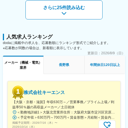
自動車業界全体がお客様・陸運局・世の中や市場といった全方面
開発、工程改善含む）
から信頼される状態を目指しています。
さらに25件読み込む
・サンプル試作、試作品の検証評価試験
・既存製品にまつわる工場内や外部サプライヤとの折衝、情報収
■組織構成：30代～40代後半中心に活躍中。9割が中途入社です。
取、調整
※既存品の改良が8割、新規開発が2割程度
■当社について：
※使用するCAD：2DはCreo elements Direct Drafting / 3DはCreo
『日本のガリバーから世界のIDOMへ』東証プライム上場でクルマ
elements Direct Modeling, SOLIDWORKS
人気求人ランキング
買取実績、中古車販売実績共に業界トップクラスの会社です。
dodaに掲載中の求人を、応募数順にランキング形式でご紹介します。
■組織構成
※応募数が同数の場合は、新着順に表示しています。
センサ素子技術課には11名（20代２名、30代５名、40台2名、50
更新日：
2026/8/9（日）
代以上2名）
温厚で協調性があり相手との関係性構築力を持って活躍する社員
メーカー（機械・電気）
長野県
年間休日120日以上
が多いです。
業界
■当社の魅力
◇100年以上の歴史を持つ圧力計のトップクラスメーカー：国内
圧力計製造企業のパイオニアかつフロントランナーとして、圧力
株式会社キーエンス
計の国内シェアはトップクラスを誇り、圧力センサも高い評価を
得ています。
【大阪・京都・滋賀】年収630万～／営業事務／プライム上場／利
◇圧力センサのコアとなるセンサ素子は自社で設計から製造まで
益率50％越の高収益メーカー／土日祝休
行い超微圧から高圧までカバーしあらゆるニーズにきめ細かく対
＜勤務地詳細1＞大阪北営業所住所：大阪府大阪市淀川区宮原3-5-36 新大阪トラストタワー勤務地最寄駅：新大阪駅受動喫煙対策：敷地内喫煙可能場所あり＜勤務地詳細2＞京都営業所住所：京都府京都市下京区四条通室町東入函谷鉾町101 アーバンネット四条烏丸ビル受動喫煙対策：屋内全面禁煙＜勤務地詳細3＞滋賀営業所住所：滋賀県大津市中央2-2-6 受動喫煙対策：屋内全面禁煙変更の範囲：会社の定める事業所
応できることが最大の強みです。
＜予定年収＞630万円～700万円＜賃金形態＞月給制＜賃金内訳＞月額（基本給）：279,000円～281,000円＜月給＞279,000円～281,000円＜昇給有無＞有＜残業手当＞有＜給与補足＞上記は入社初年度の想定年収です。※月給の金額とは別で、残業代、業績賞与支給有り※賞与：年4回、昇給：年1～2回※経験・能力等を考慮の上、同社規定により待遇を決定します※年収は会社業績によって変動することがあります賃金はあくまでも目安の金額であり、選考を通じて上下する可能性があります。月給(月額)は固定手当を含めた表記です。
◇海外展開：アメリカの世界的な計測機器メーカーを完全子会社
掲載予定期間：
化、ドイツ現地法人との共同出資による合弁会社設立など、グロ
2026/7/16（木）
〜
2026/10/14（水）