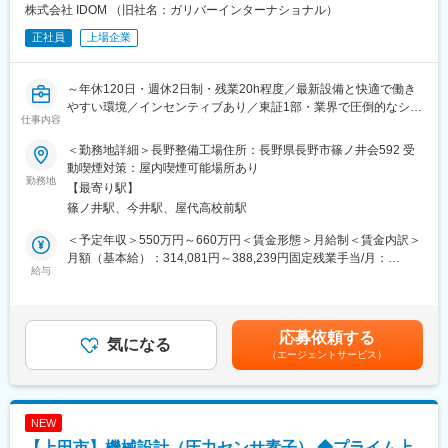
より経営に近い視点で「利益を生み出す仕組みづくり」を主導す
◎また、会社の成長実現に向けて、新規事業や戦略投資の効果を
株式会社 IDOM （旧社名：ガリバーインターナショナル）
る存在へステップアップいただけることを期待しています。
検証し、最適なコストマネジメントによって事業成長を牽引する
正社員
上場企業
また、将来的にはマネージャーなどの管理職をお任せする可能性
ことが期待されており、会社の成長を支える、非常にやりがいの
もございます。
大きいポジションです。
～年休120日・週休2日制・残業20h程度／最新設備と快適で働き
■魅力：
変更の範囲：会社の定める業務
やすい環境／インセンティブあり／東証1部・業界で圧倒的なシェ
◇当社の魅力
仕事内容
アを誇り、世界NO.1を目指す同社～
◎FICTは、プリント基板の「商品企画」から「設計」「開発」
「製造」「品質保証」に至るまでの全工程を社内で一貫して整備
＜勤務地詳細＞長野整備工場住所：長野県長野市篠ノ井会592 受
全国にあるIDOMの運営する整備工場で、『工場長候補』として整
する総合メーカーです。
動喫煙対策：屋内喫煙可能場所あり
備業務をお任せします！
勤務地
◎生成AIの普及、データセンターの拡張、自動運転技術の進化な
【最寄り駅】
どに伴い、電子機器の心臓部である高性能プリント基板の需要が
篠ノ井駅、今井駅、屋代高校前駅
まずは既存工場で業務内容を理解し必要な経験を積んでいただき
世界中で急増しています。そのため、当社でも需要の拡大に伴
ます。
い、開発体制や製造体制の強化に取り組んでいます。
＜予定年収＞550万円～660万円＜賃金形態＞月給制＜賃金内訳＞
その後新規工場の立ち上げ等に際して工場長としてご活躍いただ
◇ポジションの魅力
月額（基本給）：314,081円～388,239円固定残業手当/月：
く予定です。
給与
◎事業企画担当は、会社の成長を実現するために、市場環境や事
45,919円～56,761円（固定残業時間20時間0分/月）超過した時間
なお、工場長としての着任時期やタイミングは、あなたの働き方
業課題を分析し、既存事業の競争力強化および新たな成長機会の
外労働の残業手当は追加支給＜月給＞360,000円～445,000円（一
や適性に応じて柔軟に調整します。
創出に向けた戦略の立案・推進を担っています。
律手当を含む）＜昇給有無＞有＜残業手当＞有＜給与補足＞昇給
◎事業環境や業績データを分析しながら、中長期の事業戦略や事
査定年1回賞与年2回（2024年支給実績３ヶ月分）インセンティブ
応募依頼する
（1）まずは整備士として
気になる
業計画の策定、成長施策の立案・推進を通じて、事業成長を牽引
年2回（最大30万円／回）平均50,000～70,000円賃金はあくまで
（エージェントサービス）
お客様にご購入いただいた納車前のお車やご購入後の車のオイル
します。
も目安の金額であり、選考を通じて上下する可能性があります。
やワイパー交換といった簡単な整備業務から、定期点検や車検整
◎また、新規事業や投資案件の事業性評価、KPIマネジメント等の
月給(月額)は固定手当を含めた表記です。
備・納車前整備まで多様な工程に関わることができます。
業務を通じて経営や事業責任者の意思決定を支援し、企業価値の
向上に貢献することが期待されており、会社の成長を支える、非
NEW
（2）その後のキャリアとして
常にやりがいの大きいポジションです。
【上田市】機械設計（圧力センサ素子） ◆プライム上