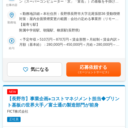
ン（スーパーコンピューター「京」「富岳」）の基板を手掛け
『日本のガリバーから世界のIDOMへ』東証プライム上場でクルマ
す。
仕事内容
る、世界トップクラスのレベル技術を持つ優良企業／富士通の基
買取実績、中古車販売実績共に業界トップクラスの会社です。
また、家族手当や持ち家の場合も支給される住宅手当等もあり、
板製造部門が前身～
https://idom-inc.com/recruit/career-sales/
安心して働ける環境が整っています。
＜勤務地詳細＞本社住所：長野県長野市大字北尾張部36 受動喫煙
対策：屋内全面禁煙変更の範囲：会社の定める事業所（リモート
■業務内容：
勤務地
■当社について：
ワーク含む）
【最寄り駅】
・CAMシステム（INCAM）を用いて、顧客要求基板の製造可否の
当社は意匠性、デザイン性の高い鋼構造物や地震から建物を守る
附属中学前駅、朝陽駅、柳原駅(長野県)
チェックを行います。
耐震装置などを製作する会社です。
・プリント基板データをCAMシステムに取り込み、当社ルール
設計会社・ゼネコンから発注を受注した設計図をもとに、建設物
＜予定年収＞510万円～870万円＜賃金形態＞月給制＜賃金内訳＞
（デザインルール）に沿っているか確認、製造できない箇所があ
用の鉄骨・金属の製造・加工・現場施工を行っています。
月額（基本給）：280,000円～450,000円＜月給＞280,000円～
れば、製造可能な形にデータを修正します。
給与
業界最大手のゼネコンやエンジニアリング会社・設計事務所と多
450,000円＜昇給有無＞有＜残業手当＞有＜給与補足＞※経験やス
・修正内容は、顧客・商品開発部・プロセス技術部と調整・合意
岐に取引があり、安定経営が続いております。特に同業他社の中
キルを考慮して決定します。■昇給：年1回（4月）■賞与：年2回
をとります。
でも、特殊な製品を手掛ける事でライバルが少ないのも強みで
（6月・12月）※計4.5ヶ月（業績により変動）賃金はあくまでも
※実際の回路設計・製品設計は行いません。
す。
目安の金額であり、選考を通じて上下する可能性があります。月
応募依頼する
気になる
給(月額)は固定手当を含めた表記です。
（エージェントサービス）
■他部署との分担：
変更の範囲：会社の定める業務
・商品開発と営業にて、顧客からの基板に対する技術的な要求ス
ペックのヒアリング
・商品開発とプロセス技術にて、製造プロセスを構築し、顧客に
NEW
デザインマニュアルを提示
【長野市】事業企画※コストマネジメント担当◆プリン
・デザインマニュアルに則った形で、顧客側でデザイン設計
・製造するためのデザインルールを守っているかのチェックや、
ト基板の世界大手／富士通の製造部門が前身
当社で製造可能なデータに起こし直すのがDFMの役割
FICT株式会社
・その後、製造性設計のチームが物をつくる上での製造データを
正社員
作成