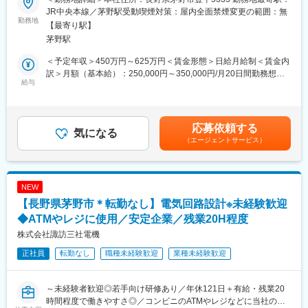
ィルムの自動検査装置、カーナビの組み立ての業務等、幅広い商
■業務内容
JR中央本線／茅野駅受動喫煙対策：屋内全面禁煙変更の範囲：無
材を担当いただき、業務習得いただきます。
当社は製品に合わせた特注電源の設計開発～製造を行っていま
勤務地
【最寄り駅】
す。普段目にすることはありませんが、当社の製品はコンビニの
茅野駅
■同社の魅力
レジやATM、医療機器、生産設備など幅広い分野で使用されてい
・ルーチンワークでない面白さ
ます。
＜予定年収＞450万円～625万円＜賃金形態＞日給月給制＜賃金内
同社商材はお客様からの要望をもとに、カスタマイズしていく製
そんな電源機器の開発、回路設計、評価をお任せします。
訳＞月額（基本給）：250,000円～350,000円/月20日間勤務想定
造の為、
給与
＜想定月額＞250,000円～350,000円＜昇給有無＞有＜残業手当＞
常に同じものを作ることはないため、ライン工にはない面白さが
■業務内容
有＜給与補足＞※給与詳細は、経験・スキルに応じて当社規定によ
あります。
・仕様検討（性能、構造、コスト）
り決定します。■賞与：年2回（7月・12月）：4.0ヶ月（2025年実
・電気回路設計、部品選定
績）■昇給：年1回（4月）：4.0％~5.0%（2023年~2025年実績）
応募依頼する
・様々な機械の組み立てができる
・レイアウト検討
気になる
賃金はあくまでも目安の金額であり、選考を通じて上下する可能
メインはアイスクリーム製造装置の組み立て業務になりますが、
（エージェントサービス）
・試作品の評価
性があります。月給(月額)は固定手当を含めた表記です。
他部署の応援として助けに回る機会もあり、食品・自動車・半導
長年お取引のある顧客から後継機の製造に伴う開発依頼で既存製
体等、
品の改良案件が比較的多いです。
多数の機械製造を経験できる環境です。
開発期間は約1年～1年半ほどです。仕様検討の段階では顧客との
NEW
打合せなども実施いただきます。
【長野県茅野市＊転勤なし】電気回路設計※未経験歓迎
■技術フォロー体制抜群
原則メイン担当は1名1案件ですが、担当案件以外でもフォローや
◇教育・研修制度…通信教育・Web講座、プログラミング等に関
一部工程を担っていただき複数案件を着手していただきます。
◆ATMやレジに使用／安定企業／残業20H程度
する講習会など多数の支援制度がございます。
≪製品例と使用例≫
株式会社諏訪三社電機
◇明瞭な人事考課制度…提出物・レポートの提出状況、勤務状
主要製品は組込み型の電源装置です。顧客に供給後は銀行・病
況、お客様からのフィードバック評価等の項目による加点方式で
正社員
転勤なし
職種未経験歓迎
業種未経験歓迎
院・工場・データセンター等の様々な場面で使用されており、最
評価を定めています。
終製品例は金融機関（ATM）、サーバーセンター、医療機器、プ
リンター等の電源装置など、身近で使われる商品に携わることが
～未経験者歓迎◎若手向け研修あり／年休121日＋有給・残業20
できます。
時間程度で働きやすさ◎／コンビニのATMやレジなどに当社の製