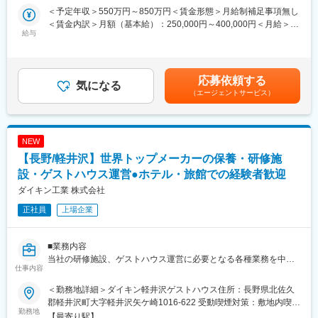
PPAP／妥当性確認）
＜予定年収＞550万円～850万円＜賃金形態＞月給制補足事項無し
※変更の範囲：会社の定める業務とする
＜賃金内訳＞月額（基本給）：250,000円～400,000円＜月給＞
給与
250,000円～400,000円＜昇給有無＞有＜残業手当＞有＜給与補足
＜仕事の特徴とやりがい＞
＞※上記はあくまで想定年収であり、ご選考を通じて最終的に決定
ボールベアリング事業部では、アジアを中心に世界中で製造、事
いたします。■昇給：年1回(4月)■賞与：年2回(6月、12月) 賃金は
業展開をしており、圧倒的な数量を誇る当社の生産に大きな影響
あくまでも目安の金額であり、選考を通じて上下する可能性があ
応募依頼する
力を持って関わっていただけます。
気になる
ります。月給(月額)は固定手当を含めた表記です。
（エージェントサービス）
※海外拠点とのやり取りや出張は想定：有
◆ボールベアリングについて：
ミニチュア・小径ボールベアリングは動く機械には欠かせない部
NEW
品であり、「産業の米」と称されるほど重要な製品です。ミネベ
【長野/軽井沢】世界トップメーカーの保養・研修施
アミツミの超精密機械加工技術と大量生産能力は、このミニチュ
ア・小径ボールベアリングの開発・製造工程によって磨き抜かれ
設・ゲストハウス運営●ホテル・旅館での経験者歓迎
てきました。ミネベアミツミはこのミニチュア・小径ボールベア
ダイキン工業 株式会社
リングの世界市場でトップシェアを誇り、世界のものづくりを支
正社員
上場企業
えています。
◆軽井沢工場について：
■業務内容
軽井沢工場は、1963年に操業開始され、ボールベアリング、小型
当社の研修施設、ゲストハウス運営に必要となる各種業務を中核
モーターなどのマザー工場として、海外の関連部門工場を支援す
仕事内容
メンバーとして牽引して頂きます。当社の研修所・ゲストハウス
る機能を担っています。主要製品は「ミニチュア・小径ボールベ
は海外からのVIPもお迎えするため、VIPレベルの方も快適にお過
アリング」「ロッドエンド&スフェリカルベアリング」等で、特に
＜勤務地詳細＞ダイキン軽井沢ゲストハウス住所：長野県北佐久
ごしいただける設備、運営を心掛けております。
ミニチュアボールベアリングは世界No.1のシェアを有する製品で
郡軽井沢町大字軽井沢矢ケ崎1016-622 受動喫煙対策：敷地内喫煙
勤務地
す。
可能場所あり
【最寄り駅】