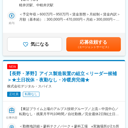
■具体的には…
また軽井沢工場では、一部量産も行っていますが、基本は海外工
軽井沢駅、中軽井沢駅
・ご来客の予約管理・調整、フロント業務をはじめとするご来客
場で量産している為、マザー工場と同水準の高品質なものづくり
対応、来場者向けイベント・レセプションの企画・運営
体制を構築していくために、海外出張／海外赴任に挑戦するチャ
＜予定年収＞600万円～950万円＜賃金形態＞月給制＜賃金内訳＞
・研修・レセプション開催に向けた社内関連部署との調整、飲
ンスも多数あります。
月額（基本給）：300,000円～470,000円＜月給＞300,000円～
食・清掃・工事業者との折衝・調整・来訪時対応等
給与
470,000円＜昇給有無＞有＜残業手当＞有＜給与補足＞※給与詳細
・施設運営にまつわる一般事務、契約手続き、経費処理など
◆ミネベアミツミの魅力：
は、年齢、経験を考慮の上、決定します。■昇給：年1回（4月）■
・多角化経営×事業の安定性：売上高1.5兆円規模。14期連続で過
賞与：年2回（6月、12月）賃金はあくまでも目安の金額であり、
■勤務時間補足：
去最高の売上高の総合精密部品メーカー（2025年3月期）
選考を通じて上下する可能性があります。月給(月額)は固定手当を
応募依頼する
基本的な就業時間は9:00～17:30をベースに、お客様に応じて、朝
気になる
・ものづくりの核となる10の技術基盤×8つのコア事業を展開し、
含めた表記です。
（エージェントサービス）
食・夕食をカバーできるような早番・遅番（7:00～22:00の幅）の
複数の自社技術を融合し、高付加価値を創出。単なる「総合」で
調整を行うケースもございます。
はなく、「相い合わせる」ことを重視し、自社保有技術を融合・
活用して製品を新たに創出・進化。世界最小・最薄を可能にする
■仕事のやりがい：
技術力を保有。
NEW
・当社のゲストハウスは国内外の学者や経営トップの方もお招き
【長野・茅野】アイス製造装置の組立＜リーダー候補
しており、それらの方々と弊社を繋ぐ接遇の要として貢献いただ
くことを期待します。各施設は迎賓にとどまらず、
＞★土日祝休・夜勤なし・冷暖房完備★
世界中から集まるグループ社員が国際社会に通用するマネジメン
株式会社デジタル・スパイス
ト・リーダーシップを磨く研修施設として、また、グループ社員
正社員
転勤なし
が家族との団らんのひとときを過ごす保養機能など、多目的に利
用され、多様なシーンでの経験を得ることができます。
【東証プライム上場のアルプス技研グループ／上流～中流中心／
転勤なし・残業月平均10時間／自社勤務／完全週休2日制(土日
仕事内容
祝)Web完結】
＜勤務地詳細＞蓼科テクノパーク＋蓼科工場 ※実施場所が2カ所