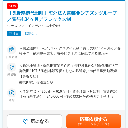
＜施工先＞
も製品を納入しております。
額)は固定手当を含めた表記です。
NEW
大手FCチェーンや飲食店、理美容室、医院、旅館、オフィスの業
【長野県御代田町】海外法人営業◆シチズングループ
務用エアコン など
／賞与4.34ヶ月／フレックス制
＜キャリアプラン(一例)＞
シチズンファインデバイス株式会社
1年目：小規模物件を担当
正社員
転勤なし
2年目：老人保健施設など、空調台数の多い物件を担当
5年目：後輩社員の教育、施工管理者として幅広く物件を担当
～完全週休2日制／フレックスタイム制／賞与実績4.34ヶ月分／各
＜職場環境＞
種手当・福利厚生充実／海外ビジネスに挑戦できる環境～
新規拠点だからこそ、今までの慣習にとらわれず新しいやり方に
仕事内容
チャレンジしていけます。
■概要：
本社や関東の拠点には経験豊富な施工管理スタッフが在籍してお
＜勤務地詳細＞御代田事業所住所：長野県北佐久郡御代田町大字
時計・電子デバイス分野で世界的に高い評価を得るシチズングル
り、
御代田4107-5 勤務地最寄駅：しなの鉄道線／御代田駅受動喫煙対
ープの一員として、精密部品・デバイスの開発・製造を担う当
勤務地
困ったことや不明点は、いつでも気軽に相談できる環境がありま
策：屋内全面禁煙変更の範囲：会社の定める事業所（リモートワ
【最寄り駅】
社。
す。
ーク含む）
御代田駅、信濃追分駅
海外市場への展開を重要戦略と位置づけており、事業成長を牽引
する海外法人営業体制の強化を進めています。
■同社の魅力：【空調機器はなくてはならないものになっていま
＜予定年収＞420万円～610万円＜賃金形態＞月給制＜賃金内訳＞
本ポジションは、海外顧客とのビジネスを通じて会社の成長に直
す】
月額（基本給）：240,000円～350,000円その他固定手当/月：
接貢献できる役割です。
給与
気候変動が激しい昨今ではエアコンは必要不可欠であり、景気に
4,000円＜月給＞244,000円～354,000円＜昇給有無＞有＜残業手
左右されない安定的な商品となりつつあります。経年化した建物
当＞有＜給与補足＞■賞与年2回（7月・12月）※昨年度実績4.34カ
■担当業務：
での空調機器の更新需要が絶えないことも要因の一つです。ま
月■昇給あり：前年度実績：１ヶ月あたり1.5%~3.5%■その他固定
海外向け法人営業として、新規顧客開拓および既存顧客フォロー
た、古い機器だと光熱費がかさむこともあり、「省エネ」へのニ
手当：食事手当賃金はあくまでも目安の金額であり、選考を通じ
応募依頼する
を担当します。英語を中心としたコミュニケーションを通じ、顧
気になる
ーズも高まっています。「快適な空間が提供できず集客に響くこ
て上下する可能性があります。月給(月額)は固定手当を含めた表記
（エージェントサービス）
客ニーズの把握から提案、受注後のフォローまで一貫して携わり
とが悩み」「体調が悪い人も来るので、常時快適な空間を創りた
です。