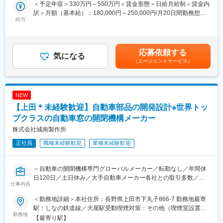
ーから厚い信頼と高い評価を得ており、安定性があります。
対応しています。
＜予定年収＞330万円～550万円＜賃金形態＞日給月給制＜賃金内
今回は組織強化に伴う増員採用になります。
◇自動車の窓ガラスを昇降させる、ドアウィンドレギュレーター
訳＞月額（基本給）：180,000円～250,000円/月20日間勤務想定
給与
を主製品とする当社の製品群は、厳しいテストを繰り返し、高度
＜想定月額＞180,000円～250,000円＜昇給有無＞有＜残業手当＞
■職務内容：
の品質管理によるたゆみない改良への努力が生かされています。
有＜給与補足＞■昇給：年1回 1月あたり10,000円～（前年度実
グループ各社で使用する生産設備の開発、工程の企画・設計を実
◇特にドア回り、ボディー回りの機能部品については、性能・安
績）■賞与：年2回 計4.00ヶ月分（前年度実績）賃金はあくまで
施頂きます。具体的にお任せする業務は下記のとおりです。
全の両面において、各自動車メーカーから厚い信頼と高い評価を
も目安の金額であり、選考を通じて上下する可能性があります。
応募依頼する
・工程立案業務：省人化・高効率化に向けた生産ラインの企画&構
気になる
得ています。
月給(月額)は固定手当を含めた表記です。
（エージェントサービス）
想
◇今後も引き続き、地域社会への貢献と多くのお客様からの多様
・工程設計：製造工程の各種設定を行う業務
なニーズに応えるべく「ウインドレギュレーターの世界トップク
・設備・治具設計：省力設備・治具の設計、図面作成
ラス」を目指し活動してまいります。
＊自動車部品を製造する為の省力設備・治具を工程より設計を行
NEW
う業務です。
変更の範囲：本文参照
【上田＊未経験歓迎】自動車部品の開発設計※世界トッ
※まずはご経験のある業務よりスタート頂き、徐々に新しい業務に
もチャレンジ頂ける環境です。
プクラスの自動車窓の開閉機構メーカー
株式会社城南製作所
■仕事のやりがい：
正社員
職種未経験歓迎
業種未経験歓迎
・生産技術は、製品製造の根幹を担う職種であるため幅広い知識
が身につきます。例えば材料や加工などの知識や、生産コスト、
安全管理などの知識まで身につけることができるため、技術者と
～自動車の開閉機構専門グローバルメーカー／転勤なし／年間休
して幅広く成長できる機会があることが生産技術の魅力です。
日120日／土日休み／大手自動車メーカー各社との取引多数／国
・また今回お任せするのは生産技術職でもより上流工程に近い部
仕事内容
内外でニーズ拡大中／U・I・Jターン歓迎～
分になります。生産技術職としてキャリアを積んでいきたいと考
えている方については技術的に成長できる環境がございます。
＜勤務地詳細＞本社住所：長野県上田市下丸子866-7 勤務地最寄
■業務内容：
駅：しなの鉄道線／大屋駅受動喫煙対策：その他（喫煙室設置）
・自動車部品（レギュレーター、ロック等）の開発及び設計
勤務地
■組織構成
変更の範囲：会社の定める事業所
【最寄り駅】
・3次元CADを使用したモデル作成、図面化