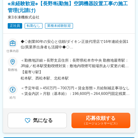
※未経験歓迎※【長野/転勤無】空調機器設置工事の施工
実績あり
管理(元請け)
◆募集背景
東3冷凍機株式会社
1年後に定年退職を迎える社員が予定されており、将来的な業務体
正社員
転勤なし
業種未経験歓迎
制の安定化を目的とした採用を行うこととなりました。これまで
培われてきた業務知識やノウハウを円滑に引き継ぎ、継続的に高
い品質の業務提供を行うため、早期に後任となる人材を迎え入
◆◇創業80年の安心と信頼/ダイキン正規代理店で16年連続全国1
れ、段階的な引継ぎ・育成を進めていくことを想定しています。
位/異業界出身者も活躍中◆◇
仕事内容
■業務概要：
■当社について：
業務用空調機器の設置工事の施工管理をお任せします。
2018年に創業100周年を迎え、現在はコーポレートブランド
＜勤務地詳細＞長野支店住所：長野県松本市中央 勤務地最寄駅：
『ASPINA』を掲げ、世界中に「動き」をご提案しています。精密
JR線／松本駅受動喫煙対策：敷地内喫煙可能場所あり変更の範
■現地調査、打ち合わせ
勤務地
小型モータ・アクチュエータ・モジュール製品で環境（家電・住
囲：無
【最寄り駅】
サーモグラフィーを活用し、科学的な視点で快適さを追求しま
設）・自動化（FA・ロボティクス）・車載・医療の各分野に進出
松本駅、西松本駅、北松本駅
す。
し、2020年度からは新たに宇宙事業にも参入しております。
■積算、見積作成
安全・環境・高燃費・快適に寄与する「小型・軽量・静音」の製
＜予定年収＞450万円～700万円＜賃金形態＞月給制補足事項なし
設置位置・台数の調整を行い、書類を作成します。
品開発力とカスタム設計を強みとし、お客様にソリューションを
＜賃金内訳＞月額（基本給）：196,600円～264,600円固定残業手
■工程表作成
給与
提供できる提案型のビジネスモデルを目指しています。
当/月：63,400円～85,400円（固定残業時間42時間0分/月）超過し
工事部・協力会社とやり取りをしながら、段取りを決定しま
た時間外労働の残業手当は追加支給＜月給＞260,000円～350,000
す。
■当社の魅力：
円（一律手当を含む）＜昇給有無＞有＜残業手当＞有＜給与補足
■現場管理
今後の自動化社会でさらなる高需要が見込まれるモータ・アクチ
＞■経験者基本給モデル：30万円以上■昇給：年1回■賞与：年2回
応募依頼する
進捗確認を適宜行い、円滑に現場が進行できるよう管理しま
気になる
ュエータの開発・製造・販売で様々な市場に参入。またモータ開
：基本給の２～３か月分■年収例：785万円（3年目、44歳男性／
（エージェントサービス）
す。
発で培った技術を活かし、産業機器･福祉機器など幅広い業界での
月給365,000円）※初めて１決算期分在籍した年を初年度としま
※担当現場は多い時で3件程度です。
製品開発にも取り組んでいます。その活躍は国内だけに留まら
す。※賞与は業績・個人評価に連動します。賃金はあくまでも目安
ず、国内の大手メーカーはもちろん、多くの国外大手メーカーに
の金額であり、選考を通じて上下する可能性があります。月給(月