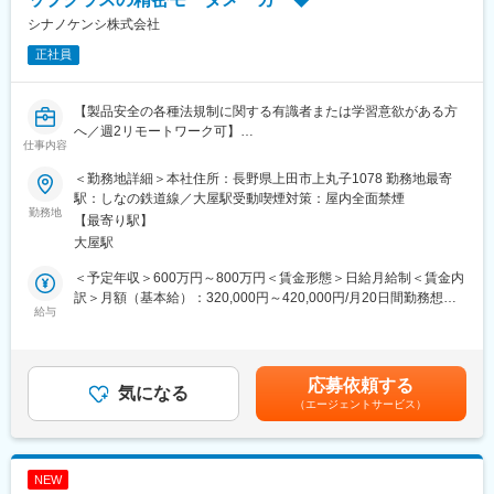
ただきます。
変更の範囲：会社の定める業務
シナノケンシ株式会社
正社員
【求める人物像】
困難な障壁に当たってもあきらめることなく、考え続けようとす
る意欲のある方を求めています。ユーザー目線で拘りを持ち、ト
【製品安全の各種法規制に関する有識者または学習意欲がある方
ライアンドエラーを繰り返しながら、製品仕様～開発・アフター
へ／週2リモートワーク可】
サービスまで行う同社の考えに共感頂けるような方歓迎です。
仕事内容
◆業務内容
【魅力】
＜勤務地詳細＞本社住所：長野県上田市上丸子1078 勤務地最寄
・新規・既存製品の各種製品安全規格対応調査業務と安全規格認
同製品での世界シェア20％・生産量第2位の位置にあり、商品
駅：しなの鉄道線／大屋駅受動喫煙対策：屋内全面禁煙
証申請をする業務
勤務地
力、技術力に定評があります。ライフルスコープ・双眼鏡は高級
【最寄り駅】
・製品安全規格認証製品の維持・更新管理と工場検査対応業務
ゾーンをターゲットとしているため、精度の高い設計が求められ
大屋駅
・製品安全規格改定や法規制動向の情報収集と社内展開業務
ます。また、ライフルスコープに関していえば、射撃する際の強
・社内向け製品安全教育対応業務
い衝撃に耐えうる強度や、動く対象に対し一瞬で焦点を合わす機
＜予定年収＞600万円～800万円＜賃金形態＞日給月給制＜賃金内
・設計共通設備、測定機の管理、運用業務
構など、独自の技術が詰まっており技術者としての可能性が大い
訳＞月額（基本給）：320,000円～420,000円/月20日間勤務想定
給与
に広がる製品となっています。
＜想定月額＞320,000円～420,000円＜昇給有無＞有＜残業手当＞
◆組織構成
有＜給与補足＞■賞与：年2回（7月、12月）※賞与は前年度決算の
5名（課長1、係長1、担当3）
変更の範囲：会社の定める業務
業績により、決算賞与を追加で支給する。賞与実績：6.33ヶ月
（2024年度）■年収：※残業手当含めず■給与：経験により応相談
応募依頼する
◆働く環境
気になる
賃金はあくまでも目安の金額であり、選考を通じて上下する可能
（エージェントサービス）
・在宅勤務制度あり（週2回まで活用可能）
性があります。月給(月額)は固定手当を含めた表記です。
・完全週休2日制（土日祝）
・全社平均残業時間：9.9時間
・育児休業制度あり：育休取得率100％、育休復帰率100%、男性
NEW
の育休取得者／2024年度法定：57.1％、自社制度含む：100％の