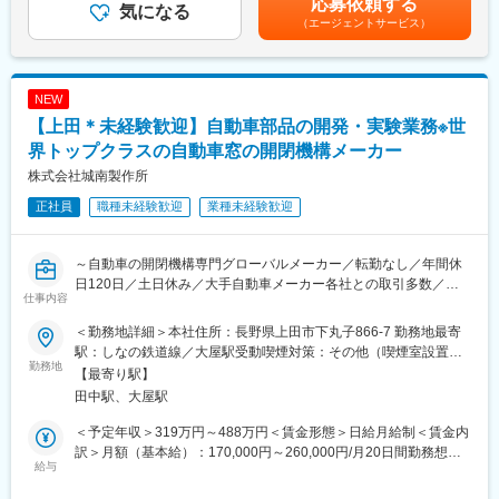
応募依頼する
・オフィス設備（机・PC・通信環境など）の管理などの総務業務
気になる
■当社について：
めた表記です。
（エージェントサービス）
・仕訳、買掛売掛金管理、請求書発行などの一部経理業務
◇5Gの浸透やスマートフォンの高機能化などによって水晶デバイ
スの需要増
■働きやすさ：
◇シチズングループは時計事業から始まり、現在は非時計事業を
・年間休日120日で土日休み／残業時間10H程度
行う事業会社が各社の強みを発揮して多角化事業中。
NEW
・産休育休所得されている方多数！育休後の復帰率100%
◇国内のトップメーカーをはじめ、世界中の大手自動車メーカ
【上田＊未経験歓迎】自動車部品の開発・実験業務※世
・服装・ネイル・髪色も自由！
ー・その他メーカーを顧客として、グローバルにビジネスを展
・転勤なしで長く働ける◎
界トップクラスの自動車窓の開閉機構メーカー
開。
◇主力製品は自動車関連部品や腕時計部品、セラミックスデバイ
株式会社城南製作所
■組織構成：
ス、カメラ用の小型液晶など多種多様なデバイス製品がありま
正社員
職種未経験歓迎
業種未経験歓迎
配属先の総務部は５名で、財務・経理・庶務・労務・インフラ管
す。
理をそれぞれが担当しています。
変更の範囲：会社の定める業務
～自動車の開閉機構専門グローバルメーカー／転勤なし／年間休
■入社後のサポート体制：
日120日／土日休み／大手自動車メーカー各社との取引多数／国
ベテラン社員が3～5カ月ほどOJT研修を行います。
仕事内容
内外でニーズ拡大中／U・I・Jターン歓迎～
■当社の魅力
＜勤務地詳細＞本社住所：長野県上田市下丸子866-7 勤務地最寄
■業務内容：
◎当社は半導体製造装置を作っております。スマホ・パソコン・
駅：しなの鉄道線／大屋駅受動喫煙対策：その他（喫煙室設置）
・自動車部品（レギュレーター、ロック等）の開発、実験や試験
勤務地
AI・自動車など、今の暮らしに欠かせない“チップ”をつくるための
変更の範囲：会社の定める事業所
【最寄り駅】
による製品評価業務を担当いただきます。
機械を製造しております。AIやEVの進化で、半導体市場はこれか
田中駅、大屋駅
・実際の製品に対する、性能・特性等の各種試験及び実際の使用
らも急成長が期待されています♪
環境を想定した実用試験、信頼性試験等を行います。
＜予定年収＞319万円～488万円＜賃金形態＞日給月給制＜賃金内
・上記の各業務を段階を踏んで順次習得できるよう指導します。
◎生産設備をシステムで繋ぎ、プログラムに従って自動で作業を
訳＞月額（基本給）：170,000円～260,000円/月20日間勤務想定
給与
行う無人工場を2018年から24年までに箱畳工場に隣接する場所に
＜想定月額＞170,000円～260,000円＜昇給有無＞有＜残業手当＞
■将来的に期待する役割：
３棟の工場を新設。
有＜給与補足＞※上記月額給与は当該年齢における例であり、年