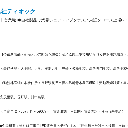
会社ティオック
】営業職 ◆自社製品で業界シェアトップクラス／東証グロース上場G／
【今後新製品・新モデルの開発を加速予定／道路工事で用いられる保安電気機器（
＜最終学歴＞大学院、大学、短期大学、専修・各種学校、高等専門学校、高等学校
＜勤務地詳細＞本社住所：長野県長野市青木島町青木島乙850-1 受動喫煙対策：
安茂里駅、長野駅、川中島駅
＜予定年収＞357万円～590万円＜賃金形態＞月給制＜賃金内訳＞月額（基本給）：200,0
■企業概要：当社は工事用LED電光盤の分野において長年培った独自の技術・技能・