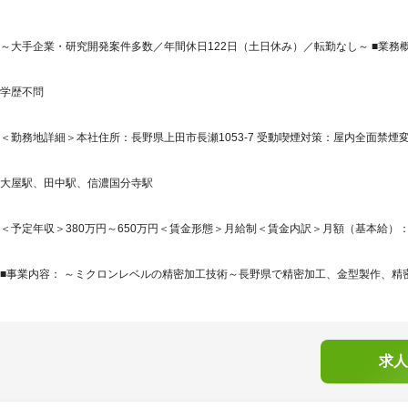
～大手企業・研究開発案件多数／年間休日122日（土日休み）／転勤なし～ ■業務
学歴不問
＜勤務地詳細＞本社住所：長野県上田市長瀬1053-7 受動喫煙対策：屋内全面禁
大屋駅、田中駅、信濃国分寺駅
＜予定年収＞380万円～650万円＜賃金形態＞月給制＜賃金内訳＞月額（基本給）：240,0
■事業内容： ～ミクロンレベルの精密加工技術～長野県で精密加工、金型製作、精密
求人