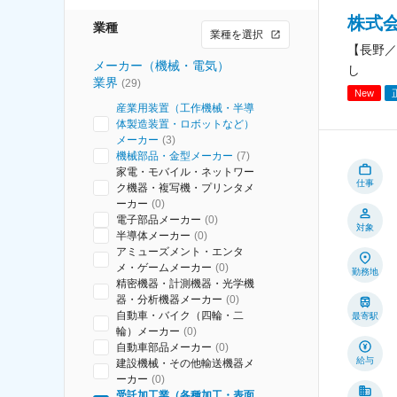
株式
業種
業種を選択
【長野／
メーカー（機械・電気）
し
業界
(
29
)
New
産業用装置（工作機械・半導
体製造装置・ロボットなど）
メーカー
(
3
)
機械部品・金型メーカー
(
7
)
家電・モバイル・ネットワー
仕事
ク機器・複写機・プリンタメ
ーカー
(
0
)
電子部品メーカー
(
0
)
対象
半導体メーカー
(
0
)
アミューズメント・エンタ
メ・ゲームメーカー
(
0
)
勤務地
精密機器・計測機器・光学機
器・分析機器メーカー
(
0
)
自動車・バイク（四輪・二
最寄駅
輪）メーカー
(
0
)
自動車部品メーカー
(
0
)
給与
建設機械・その他輸送機器メ
ーカー
(
0
)
受託加工業（各種加工・表面