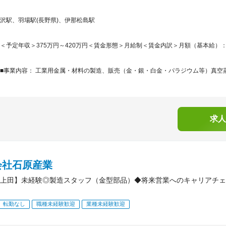
沢駅、羽場駅(長野県)、伊那松島駅
＜予定年収＞375万円～420万円＜賃金形態＞月給制＜賃金内訳＞月額（基本給）：250,0
■事業内容： 工業用金属・材料の製造、販売（金・銀・白金・パラジウム等）真空蒸
求人
会社石原産業
上田】未経験◎製造スタッフ（金型部品）◆将来営業へのキャリアチェ
転勤なし
職種未経験歓迎
業種未経験歓迎