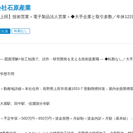
会社石原産業
上田】技術営業＜電子製品法人営業＞◆大手企業と取引多数／年休12
転勤なし
正社員
― 図面理解×加工知識で、試作・研究開発を支える技術提案職 ― ◆転勤なし／大
学歴不問
＜勤務地詳細＞本社住所：長野県上田市長瀬1053-7 受動喫煙対策：屋内全面禁
大屋駅、田中駅、信濃国分寺駅
＜予定年収＞500万円～650万円＜賃金形態＞月給制＜賃金内訳＞月額（基本給）：240,0