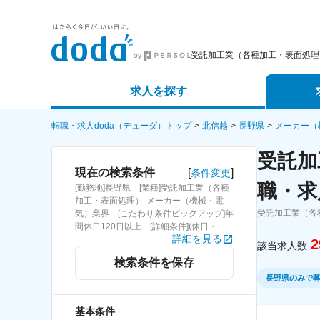
受託加工業（各種加工・表面処理
求人を探す
詳細条件から探す
エージェ
転職・求人doda（デューダ）トップ
北信越
長野県
メーカー（
受託加
新着求人から探す
スカウト
[
]
現在の検索条件
条件変更
職・求
[勤務地]長野県 [業種]受託加工業（各種
求人特集から探す
パートナ
加工・表面処理）-メーカー（機械・電
受託加工業（各
気）業界 [こだわり条件ピックアップ]年
間休日120日以上 [詳細条件](休日・働
詳細を見る
き方)年間休日120日以上
2
該当求人数
検索条件を保存
長野県のみで
基本条件