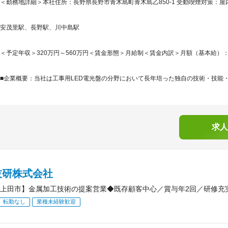
＜勤務地詳細＞本社住所：長野県長野市青木島町青木島乙850-1 受動喫煙対策：
安茂里駅、長野駅、川中島駅
＜予定年収＞320万円～560万円＜賃金形態＞月給制＜賃金内訳＞月額（基本給）：200,0
■企業概要：当社は工事用LED電光盤の分野において長年培った独自の技術・技能・
求人
技研株式会社
上田市】金属加工技術の提案営業◆既存顧客中心／賞与年2回／研修充
転勤なし
業種未経験歓迎