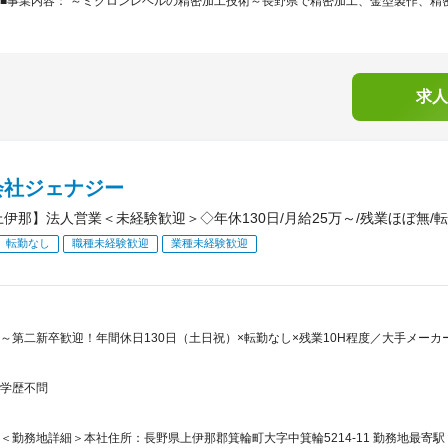
■事業内容： ～ミクロンレベルの精密加工技術～長野県で精密加工、金型製作、精密
求人
会社ジェナジー
上伊那】法人営業＜未経験歓迎＞◇年休130日/月給25万～/残業ほぼ無/
転勤なし
職種未経験歓迎
業種未経験歓迎
～第二新卒歓迎！年間休日130日（土日祝）×転勤なし×残業10H程度／大手メー
学歴不問
＜勤務地詳細＞本社住所：長野県上伊那郡箕輪町大字中箕輪5214-11 勤務地最寄駅：