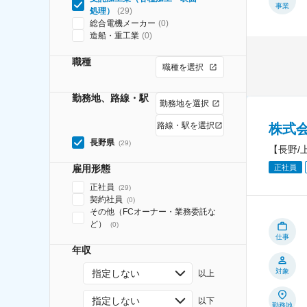
事業
処理）
(
29
)
総合電機メーカー
(
0
)
造船・重工業
(
0
)
職種
職種を選択
勤務地、路線・駅
勤務地を選択
路線・駅を選択
株式
長野県
(
29
)
【長野/
正社員
雇用形態
正社員
(
29
)
契約社員
(
0
)
その他（FCオーナー・業務委託な
ど）
(
0
)
仕事
年収
対象
指定しない
以上
指定しない
以下
勤務地