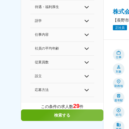
待遇・福利厚生
株式
【長野市
語学
正社員
仕事内容
社員の平均年齢
仕事
従業員数
対象
設立
勤務地
応募方法
最寄駅
29
この条件の求人数
件
検索する
給与