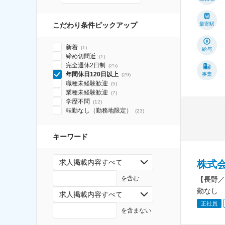
こだわり条件ピックアップ
最寄駅
新着
(
1
)
給与
締め切間近
(
1
)
完全週休2日制
(
25
)
年間休日120日以上
事業
(
29
)
職種未経験歓迎
(
5
)
業種未経験歓迎
(
7
)
学歴不問
(
12
)
転勤なし（勤務地限定）
(
23
)
キーワード
求人掲載内容すべて
株式
を含む
【長野／
勤なし
求人掲載内容すべて
正社員
を含まない