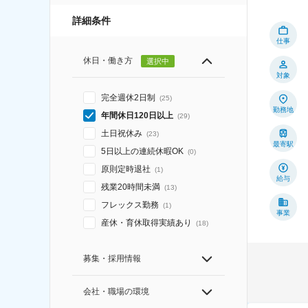
詳細条件
仕事
休日・働き方
選択中
対象
完全週休2日制
(
25
)
勤務地
年間休日120日以上
(
29
)
土日祝休み
(
23
)
最寄駅
5日以上の連続休暇OK
(
0
)
原則定時退社
(
1
)
給与
残業20時間未満
(
13
)
フレックス勤務
(
1
)
事業
産休・育休取得実績あり
(
18
)
募集・採用情報
会社・職場の環境