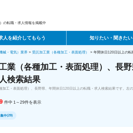
）の転職・求人情報を掲載中
求人を紹介してもらう
知りたい・聞きたい
ントサービス
転職ノウハウ
機械・電気）業界
受託加工業（各種加工・表面処理）
年間休日120日以上の
工業（各種加工・表面処理）、長野県
サービス
データで見る転職
人検索結果
ーエージェントサービス
コラム・インタビュー
種加工・表面処理）、長野県、年間休日120日以上の転職・求人検索結果です。左
転職Q&A
9
件中
1～29
件
を表示
(
29
)
募集中