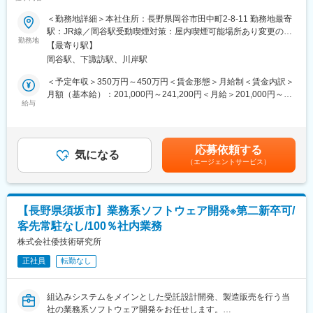
気ある職場～
・コミュニケーションを重視しながら、様々な仕様上の要望に細
＜勤務地詳細＞本社住所：長野県岡谷市田中町2-8-11 勤務地最寄
やかに応えられることで、大手建機レンタル会社から商社、工事
■業務内容
駅：JR線／岡谷駅受動喫煙対策：屋内喫煙可能場所あり変更の範
施工業者の方々まで、幅広いお客様から根強い支持を頂いており
半導体検査装置冶具や精密部品製造、専用機冶具、精密部品の製
勤務地
囲：会社の定める事業所
ます。
【最寄り駅】
造を行っている当社にて、部品加工の際のマシニングセンタの操
・また、道路工事などの公共工事現場で利用される製品が多いこ
岡谷駅、下諏訪駅、川岸駅
作をお任せします。
と、業界プレーヤーが少ないことから、比較的安定した市場環境
具体的には、マシニングセンタの設定や部品のセットなどからプ
＜予定年収＞350万円～450万円＜賃金形態＞月給制＜賃金内訳＞
にあることも当社事業の特徴のひとつです。
ログラミング、実際の加工まで一通りの業務をお任せします。
月額（基本給）：201,000円～241,200円＜月給＞201,000円～
・携わる製品を［街／道路上］で目にする機会も多く、自分たち
【変更の範囲：会社の定める業務】
給与
241,200円＜昇給有無＞有＜残業手当＞有＜給与補足＞■賞与：通
の物づくりが社会に役立っている実感を得ることができる環境で
常年度で3 .0ヶ月程度■上記年収に別途残業代含む（想定残業時間
す。
■業務の特徴
は勤務地により異なる）賃金はあくまでも目安の金額であり、選
・未経験OK！マシニングセンタの使用経験をお持ちでない方でも
考を通じて上下する可能性があります。月給(月額)は固定手当を含
変更の範囲：会社の定める業務
応募依頼する
少しずつ業務を覚えていけるように段階を踏んで仕事を任せてい
気になる
めた表記です。
（エージェントサービス）
くので、着実にスキルアップをしていただけます。
・当社の製品は量産品ではなくオーダーメードで製造をしている
ため、同じ部品を加工することはほとんどありません。そのた
め、製品ごとに加工方法が変わってくるため多種多様な経験を積
【長野県須坂市】業務系ソフトウェア開発※第二新卒可/
むことができます。
客先常駐なし/100％社内業務
・当社の製品は精密部品が多く、精度の基準が厳しいです。その
ため当社の基準で技術を身に着けることができればどんな要望に
株式会社倭技術研究所
もこたえられるだけの技術力が手に入ります。
正社員
転勤なし
■育成体制：
＜未経験の場合＞
組込みシステムをメインとした受託設計開発、製造販売を行う当
・入社半年くらいは他の部署を回って製品や業務になじんで頂き
社の業務系ソフトウェア開発をお任せします。