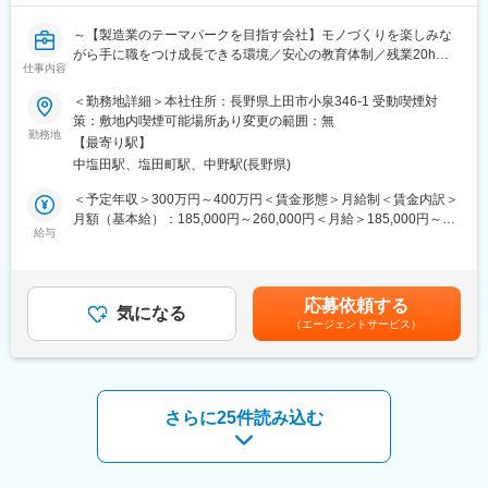
盤や、環境数値を表示する環境表示器、接近検知機器など、現場
の安全確保に直結する製品群を手掛けています。
～【製造業のテーマパークを目指す会社】モノづくりを楽しみな
がら手に職をつけ成長できる環境／安心の教育体制／残業20h以
■組織構成：
仕事内容
下・基本土日祝休～
少人数精鋭のチーム体制で、各社員が裁量を持ち幅広い業務に携
＜勤務地詳細＞本社住所：長野県上田市小泉346-1 受動喫煙対
わることができます。チームワークと個々の成長が重視されてい
■業務概要
策：敷地内喫煙可能場所あり変更の範囲：無
ます。
「製造業のテーマパーク」を目指しモノづくりの楽しさを発信し
勤務地
【最寄り駅】
ながら板金製品を中心に取り扱う当社にてお客様から頂いた図面
■教育体制
中塩田駅、塩田町駅、中野駅(長野県)
をもとに2DCAD・３DCADを用いた設計業務をお任せ。先輩社員
入社後は丁寧なOJTや作業標準の教育を実施。未経験者も基礎か
が仕事の流れを教えてくれるので未経験でも十分にスキル経験を
＜予定年収＞300万円～400万円＜賃金形態＞月給制＜賃金内訳＞
ら学び、着実にスキルアップできます。
磨くことができます◎
月額（基本給）：185,000円～260,000円＜月給＞185,000円～
給与
260,000円＜昇給有無＞有＜残業手当＞有＜給与補足＞■昇給：あ
■当社の特徴/魅力：
■業務詳細
り（1月あたり2,000円～15,000円※前年度実績）■賞与：年2回賃
・東証グロース上場グループの一員として安定した事業基盤があ
・ロボット治具や自社製品の設計をお任せ。自身が設計展開した
金はあくまでも目安の金額であり、選考を通じて上下する可能性
り、他製造業との技術交流や多様な成長機会が広がっています。
製品が形になる醍醐味があります。
があります。月給(月額)は固定手当を含めた表記です。
・自社開発・製造・販売の一貫体制！ ものづくり全体に関われる
応募依頼する
・板金製品を中心に取り扱っております。マシニングセンタや半
気になる
からこそ感じられる、確かなやりがいがあります。
（エージェントサービス）
導体製造装置などの設備の部品や、身近だとAEDのボックスや新
・有給取得率80％！年間休日125日など、プライベートも大切に
幹線のテーブル、トイレにある金物、在来線にある広告看板の入
できるからこそ、長く安心して働ける環境です。
れ物、アルコール消毒のポンプの一部品など対応業界が広く、コ
・チームで協力し、着実に成長！経験を重ねながら、長野で腰を
ロナ禍でも安定経営を実現しました。
据えて働き続けられます。
さらに25件読み込む
■入社後流れ
変更の範囲：会社の定める業務
入社後は基本的にパソコン操作を中心に取り組み、板金のCAD設
計に慣れていただきます。最初は平板から始め、段々と複雑な図
面も扱います。ある程度覚えていけたら現場に行って実際に製品