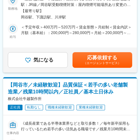
駅：JR線／岡谷駅受動喫煙対策：屋内喫煙可能場所あり変更の範
熱処理加工33名、表面処理加工36名。20～30代が中心で、未経験
■業務内容
勤務地
囲：会社の定める事業所
入社の先輩も多数在籍し、和気あいあいとした雰囲気です。
【最寄り駅】
▼入社後（～半年～1年）
岡谷駅、下諏訪駅、川岸駅
・出荷前検査（ノギスなど使用）
■業務の魅力
・検査業務の理解、製品知識の習得
＜予定年収＞400万円～520万円＜賃金形態＞月給制＜賃金内訳＞
賞与は年2回、昨年実績6カ月分。頑張りがしっかり評価され、20
月額（基本給）：200,000円～280,000円＜月給＞200,000円～
代でも年収500万円、30代で年収600万円超も可能。安定した収入
▼習熟後
給与
280,000円＜昇給有無＞有＜残業手当＞有＜給与補足＞賞与は、
と充実の福利厚生、年間休日121日でワークライフバランスも良
・顧客クレーム対応
通常年度で2.0ヶ月程度上記年収に別途残業代含む（想定残業時間
好です。
・不具合原因分析、改善提案
は勤務地により異なる）賃金はあくまでも目安の金額であり、選
・社内外調整（営業・製造・生産管理との連携）
考を通じて上下する可能性があります。月給(月額)は固定手当を含
■教育体制
応募依頼する
・品質改善の推進
気になる
めた表記です。
マニュアル完備・社内外研修や資格取得支援も充実。業務関連資
（エージェントサービス）
格はもちろん、英語やPCスキルなどの取得も会社が全面サポート
■業務の特徴
します。
・社内外（営業・製造・生産管理）をつなぐ調整ポジション
・クレームや不具合対応の一次窓口として、課題解決を担う役割
■就業環境
【岡谷市／未経験歓迎】品質保証＜若手の多い老舗製
・現在の責任者から直接引継ぎが可能
大型エアコン・スポットクーラー完備。シフト制ですが希望を考
造業／残業10時間以内／正社員／基本土日休み
・品質保証領域の中核人材としてキャリアを築けるポジションで
慮し、プライベートと両立しやすい環境です。
す
株式会社牛越製作所
■企業の特徴/魅力
正社員
転勤なし
職種未経験歓迎
業種未経験歓迎
■部門構成
1970年創業、500社以上と取引を持つ安定企業。業績は右肩上が
・品質保証体制：4名（責任者1名＋検査担当3名）
りで、地域・日本のものづくりを支え続けています。未経験者で
・今回採用は責任者の後任ポジションとなります
も長く安心して働ける環境が整っています。
《成長産業である半導体業界などと取引多数！／毎年新卒採用も
・現在1名体制で担っている業務を引き継ぐため、裁量を持って業
行っているため若手の多い活気ある職場です／残業月10時間未
務に関わることができます
仕事内容
変更の範囲：会社の定める業務
満》