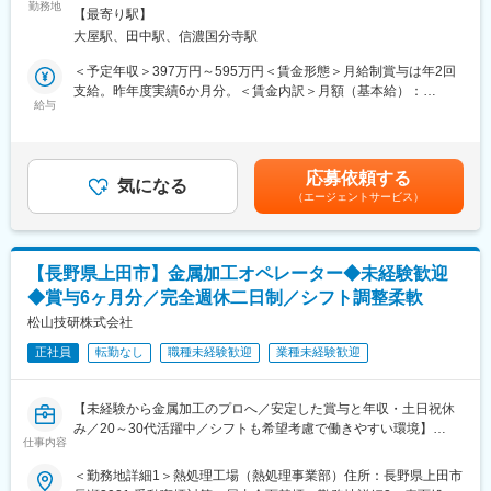
部品加工メーカーや電機メーカーなどへ、当社の高度な金属加工
勤務地
会社の定める事業所
■組織構成：
【最寄り駅】
技術をご提案いただきます。既存顧客が90％以上を占め、競合も
営業部は現在3名が在籍しています。ベテランと若手が協力する少
大屋駅、田中駅、信濃国分寺駅
少ないため、信頼関係を大切にしながらじっくりとご提案できま
数精鋭体制です。
す。
＜予定年収＞397万円～595万円＜賃金形態＞月給制賞与は年2回
支給。昨年度実績6か月分。＜賃金内訳＞月額（基本給）：
■入社後の流れ：
■業務詳細
給与
200,000円～300,000円＜月給＞200,000円～300,000円＜昇給有
入社後はまず会社を知ってもらうために、製造現場の見学、どん
・既存取引先への定期訪問とニーズのヒアリング
無＞有＜残業手当＞有＜給与補足＞年収は賞与（年2回、昨年度実
な注文をいただくのか、受発注処理の仕方などを学んでいただき
・お客様の課題や要望に合わせたコーティング等の加工技術の提
績6か月分）と残業代（平均月20時間）を含みます。残業代を除
ます。その後、先輩社員に同行し、営業のノウハウを習得いただ
案
く年収は350万円～520万円となります。《モデル年収例》30代／
く予定です。（ひとり立ちには半年から1年ほどを予定）
応募依頼する
・他社事例の紹介や、最適な加工法・素材選定のアドバイス
気になる
635万円 賞与（年2回）含む20代／502万円 賞与（年2回）含
（エージェントサービス）
・見積書作成、受注後の納品・アフターフォロー
む賃金はあくまでも目安の金額であり、選考を通じて上下する可
■会社・求人の魅力：
・新規案件や展示会への出展営業（年数回）
能性があります。月給(月額)は固定手当を含めた表記です。
・1988年の創業以来順調に業績を伸ばし、電子材料の需要の伸び
・社内外との調整業務（生産現場・技術部門との連携）
に伴い今後一層の発展が期待できます。
・日本の半導体材料メーカーの世界市場での強さは継続してお
【長野県上田市】金属加工オペレーター◆未経験歓迎
主にコーティング加工技術の提案となります。金型や工具など幅
り、世界的にも有力な企業が多く、主要半導体材料の世界シェア
◆賞与6ヶ月分／完全週休二日制／シフト調整柔軟
広い分野で当社技術が活用されています。
の約半分を握ります。その半導体材料の製造を、当社の様々な切
松山技研株式会社
断加工技術で支えています。
■組織構成
正社員
転勤なし
職種未経験歓迎
業種未経験歓迎
営業担当は2名体制（50代・30代）。少数精鋭で風通しの良い職
変更の範囲：会社の定める業務
場です。
【未経験から金属加工のプロへ／安定した賞与と年収・土日祝休
■業務の魅力
み／20～30代活躍中／シフトも希望考慮で働きやすい環境】
既存顧客メインで無理な新規開拓や飛び込みはほぼ無し。ボーナ
仕事内容
■業務概要
スは年2回・昨年度実績6カ月分で、頑張りをしっかり還元する環
当社の熱処理加工または表面処理加工部門にて、専用設備を用い
＜勤務地詳細1＞熱処理工場（熱処理事業部）住所：長野県上田市
境です。20代でも年収500万円超の実績あり。
た金属製品の加工や検査、梱包、出荷業務を担当いただきます。