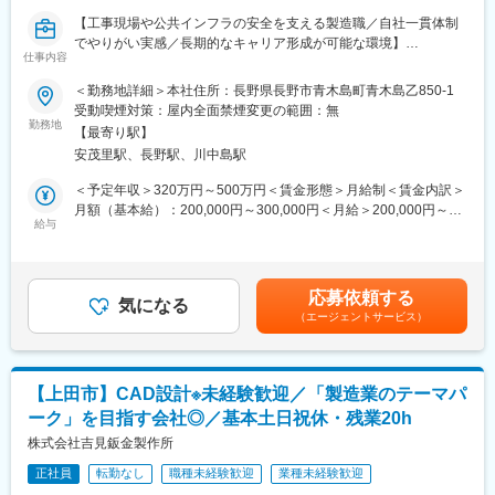
◎自分が関わった製品が形になっていく達成感が味わえます。
【工事現場や公共インフラの安全を支える製造職／自社一貫体制
【段階的にスキルUP】
でやりがい実感／長期的なキャリア形成が可能な環境】
◎先輩のフォローを受けながらコツコツと業務に取り組むこと
仕事内容
で、自分の成長も実感できます。
■職務概要：
＜勤務地詳細＞本社住所：長野県長野市青木島町青木島乙850-1
【安定した環境で長く働く】
当社は道路工事現場やインフラ整備の現場で使用されるLED電光
受動喫煙対策：屋内全面禁煙変更の範囲：無
◎景気に左右されにくい分野のメーカーで、安心して長く働けま
盤や各種安全機器の開発・製造・販売を一貫して行うメーカーで
勤務地
す。
【最寄り駅】
す。
◎収入を確保し、キャリアを築けます。
安茂里駅、長野駅、川中島駅
本ポジションでは、自社製品の製造工程において部品の組立・配
線・検査・品質管理の補助などを担い、製品を高品質かつ効率的
＜予定年収＞320万円～500万円＜賃金形態＞月給制＜賃金内訳＞
変更の範囲：会社の定める業務
に全国の現場へ送り出すことが主なミッションとなります。
月額（基本給）：200,000円～300,000円＜月給＞200,000円～
給与
300,000円＜昇給有無＞有＜残業手当＞有＜給与補足＞※給与詳細
■職務詳細：
は経験・能力を考慮し、相談の上決定します。※賞与の支給額は、
・製品の組立・加工・検査
会社の業績や本人の評価、および入社時期（在籍期間）によって
・生産作業標準の習得
変動する場合があります。・昇給：年1回・賞与：年2回賃金はあ
応募依頼する
・品質管理補助
気になる
くまでも目安の金額であり、選考を通じて上下する可能性があり
（エージェントサービス）
・安全管理の基本理解
ます。月給(月額)は固定手当を含めた表記です。
・作業報告書の記入、改善提案の提出
・他部署との連携、トラブル対応
・展示会等や他部署への協力 など
【上田市】CAD設計※未経験歓迎／「製造業のテーマパ
※自分の手で作り上げた製品が、街中や道路上で実際に使われてい
ーク」を目指す会社◎／基本土日祝休・残業20h
ることを実感でき、社会貢献度の高いものづくりに携われます。
株式会社吉見鈑金製作所
■扱うサービス：
正社員
転勤なし
職種未経験歓迎
業種未経験歓迎
「工事中」「片側交互通行」などを表示するソーラー式LED電光