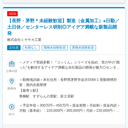
NEW
【長野・茅野＊未経験歓迎】製造（金属加工）※日勤／
土日休／センターレス研削◎アイデア満載な新製品開
発
株式会社ミヤサカ工業
正社員
転勤なし
職種未経験歓迎
業種未経験歓迎
～メディア実績多数！『コッくん』シリーズを始め、世の中の”困
った”を解決するアイデア満載な自社製品の開発が魅力◎センター
仕事内容
レス研削を中心とした精密部品加工の専門メーカー～
＜勤務地詳細＞本社住所：長野県茅野市金沢5568-1 受動喫煙対
■職務内容
策：屋内全面禁煙
当社のセンターレス研削の加工技術を生かし、自動車部品（エン
勤務地
【最寄り駅】
ジン部品・変速機など）や自社開発製品（非常用浄水器など）の
青柳駅、すずらんの里駅、富士見駅
金属加工をお任せします。
＜予定年収＞300万円～450万円＜賃金形態＞月給制＜賃金内訳＞
■魅力・特徴
月額（基本給）：220,000円～300,000円＜月給＞220,000円～
製造においては提案改善を奨励し、自由な発想を重視しておりま
給与
300,000円＜昇給有無＞有＜残業手当＞有＜給与補足＞※上記月額
す。3か月～半年間のOJTがあり、実際に店舗スタッフ・介護士と
給与は当該年齢における例であり、年齢、能力、実力により変わ
いった未経験の方も活躍しております。
ります。■賞与：支給月数3.75ケ月（前年度）■通勤手当、家族手