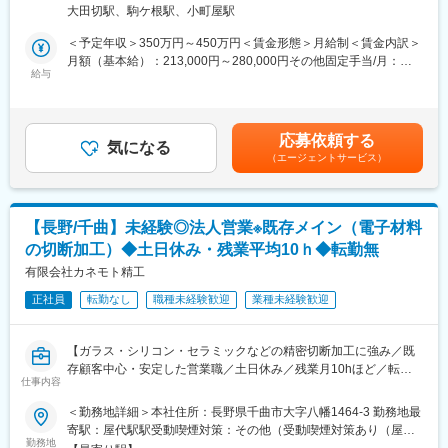
■組織構成
大田切駅、駒ケ根駅、小町屋駅
■業務詳細：
第三工場には18名が在籍しております。20代～40代までが活躍
※ノギス、3D検査機を使用した製品測定の業務をメインでお任せ
＜予定年収＞350万円～450万円＜賃金形態＞月給制＜賃金内訳＞
中。
いたします。
月額（基本給）：213,000円～280,000円その他固定手当/月：
マシニング組10名・旋盤組8名の2チーム体制です。幅広い年齢層
・測定業務
給与
3,000円＜月給＞216,000円～283,000円＜昇給有無＞有＜残業手
のスタッフが活躍しています。
・資料作成業務（不良報告書/測定報告書/検査表など）
当＞有＜給与補足＞※ご経験及び前職の年収をもとに年収をご提示
・顧客への不良対応業務
いたします■昇給 年1回■賞与 年2回(昨年度実績3ヵ月分)【モデ
■想定されるキャリアパス
・顧客からの問い合わせ対応業務
ル年収】■課長 月40～45万円※一般→係長→課長→部長※頑張り
まずはオペレーターとして現場の技術を磨き、将来的には加工プ
応募依頼する
※資料作成とは、経営会議にて使用する不良報告書、顧客への測定
気になる
次第で、評価されていきます賃金はあくまでも目安の金額であ
ログラミングや生産管理、リーダー職へのステップアップも可能
（エージェントサービス）
報告書の作成業務及び顧客への送付業務含む
り、選考を通じて上下する可能性があります。月給(月額)は固定手
です。
※当社の製造は夜も稼働しているため、出勤後、前日製造分から測
当を含めた表記です。
・中途社員の育成環境
定業務を行っていただきます
未経験中途でご入社されている方多く、育成環境が整っていま
※製品の不良件数は月20～30件となり、都度、顧客対応をお任せ
す。（新卒3名、他は中途社員）
【長野/千曲】未経験◎法人営業※既存メイン（電子材料
いたします
3か月～半年程先輩社員からマンツーマンで、機械の脱着や製品の
の切断加工）◆土日休み・残業平均10ｈ◆転勤無
※工場内は冷暖房完備、食堂有
取扱いから始め、少しずつ機械操作を覚えて頂きます。
有限会社カネモト精工
徐々に先輩が作ったプログラムから製品加工等の基本的な操作か
■入社後の流れ：
ら始めていき、プログラム理解等2～3年かけてじっくりと習得を
正社員
転勤なし
職種未経験歓迎
業種未経験歓迎
2～3ヵ月程度の期間でジョブローテションを実施し、当社につい
頂ける環境です。
て理解いただきます。その後、品質管理部長（50代）によるOJT
研修をもとに、業務を習得いただきます。品質管理配属より1年を
■就業環境
【ガラス・シリコン・セラミックなどの精密切断加工に強み／既
目安に独り立ちいただきます。
立ち仕事が中心ですが、職場の風通しも良く、有給休暇も取得し
存顧客中心・安定した営業職／土日休み／残業月10hほど／転勤
仕事内容
やすい環境です。子育てや学校行事など突発的なお休みにも柔軟
なし】
■将来的にお任せしたい業務：
に対応しています。
＜勤務地詳細＞本社住所：長野県千曲市大字八幡1464-3 勤務地最
当ポジションは未経験から挑戦できる幹部候補職です。
■業務概要：
寄駅：屋代駅駅受動喫煙対策：その他（受動喫煙対策あり（屋内
ご自身の頑張り次第で、当社の中核（幹部候補）を担っていただ
変更の範囲：会社の定める業務
当社はガラス、シリコン、セラミック等の精密切断加工を主力と
勤務地
禁煙））変更の範囲：無