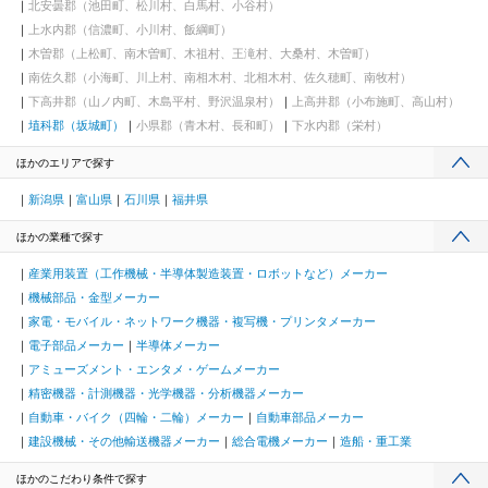
北安曇郡（池田町、松川村、白馬村、小谷村）
上水内郡（信濃町、小川村、飯綱町）
木曽郡（上松町、南木曽町、木祖村、王滝村、大桑村、木曽町）
南佐久郡（小海町、川上村、南相木村、北相木村、佐久穂町、南牧村）
下高井郡（山ノ内町、木島平村、野沢温泉村）
上高井郡（小布施町、高山村）
埴科郡（坂城町）
小県郡（青木村、長和町）
下水内郡（栄村）
ほかのエリアで探す
新潟県
富山県
石川県
福井県
ほかの業種で探す
産業用装置（工作機械・半導体製造装置・ロボットなど）メーカー
機械部品・金型メーカー
家電・モバイル・ネットワーク機器・複写機・プリンタメーカー
電子部品メーカー
半導体メーカー
アミューズメント・エンタメ・ゲームメーカー
精密機器・計測機器・光学機器・分析機器メーカー
自動車・バイク（四輪・二輪）メーカー
自動車部品メーカー
建設機械・その他輸送機器メーカー
総合電機メーカー
造船・重工業
ほかのこだわり条件で探す