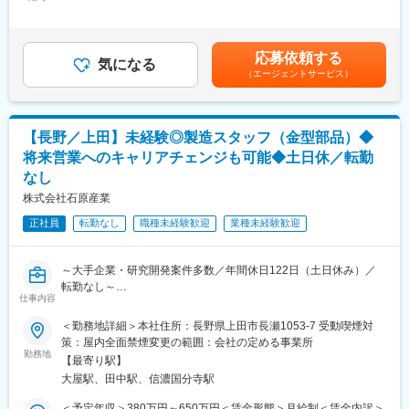
280,000円＜昇給有無＞有＜残業手当＞有＜給与補足＞※基本給は
返しと思われるモノづくりのイメージを変えたいと考えておりま
これまでの経験、年齢、スキルを考慮して決定いたします。※賞与
す。また将来的にはカフェスペースの増設やBGMを変えるなども
■主な業務内容：
や想定される残業代などを含めたモデル年収となります。■賞与あ
構想しております。
貴金属材料・精密洗浄サービスに関する既存顧客対応が中心の法
り/年2回（前年度実績：3ヶ月）■昇給あり賃金はあくまでも目安
・幅広い業界で引き合いを受け、2年前の新工場増設に続き、新た
応募依頼する
人営業です。
気になる
の金額であり、選考を通じて上下する可能性があります。月給(月
に2工場増設を予定するなど、業績は好調です。
（エージェントサービス）
◇既存顧客（製造業メーカー）への定期訪問（約2か月に1回）
額)は固定手当を含めた表記です。
◇製品・サービスのご説明、納期や仕様に関する調整
変更の範囲：会社の定める業務
◇お客様からのご相談・課題のヒアリング
◇装置部品の洗浄・回収に関する打ち合わせ
【長野／上田】未経験◎製造スタッフ（金型部品）◆
◇回収・精製した貴金属材料の再提案（リサイクル提案）
将来営業へのキャリアチェンジも可能◆土日休／転勤
◇技術部門と連携した技術的な問い合わせ対応
なし
※担当社数は10社程度。一社一社と深く向き合う営業スタイルで
す。
株式会社石原産業
正社員
転勤なし
職種未経験歓迎
業種未経験歓迎
■この仕事の特徴・強み
◇取引先は大手メーカーが中心
◇新規飛び込みなし／既存顧客中心
～大手企業・研究開発案件多数／年間休日122日（土日休み）／
◇製造装置に付着した貴金属を回収・精製し、再利用する循環型
転勤なし～
ビジネス
仕事内容
◇通常1か月かかる工程を最短5日で対応できる短納期・高品質体
■業務概要：
制
＜勤務地詳細＞本社住所：長野県上田市長瀬1053-7 受動喫煙対
製造オペレーターを経験した後、営業職へキャリアチェンジして
◇AIサーバー、自動車、宇宙分野など今後も需要が拡大する分野
策：屋内全面禁煙変更の範囲：会社の定める事業所
いただく予定です。
勤務地
※価格変動の大きい「金」を扱いながらも、自社で回収・精製がで
【最寄り駅】
・製造現場を2年程度経験することで製品や工程への理解が深まり
きるため、原材料調達が安定しており、業績も好調です。
大屋駅、田中駅、信濃国分寺駅
ます。
・現場経験は営業活動を行う上で必須となります。
■組織構成
＜予定年収＞380万円～650万円＜賃金形態＞月給制＜賃金内訳＞