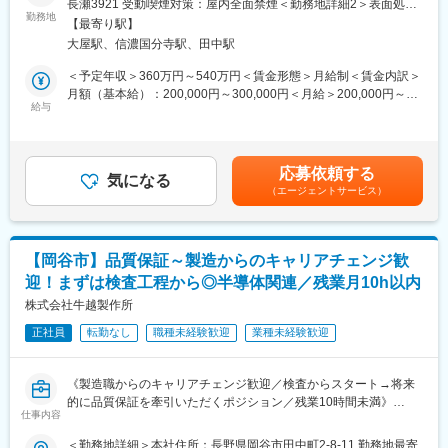
長瀬3921 受動喫煙対策：屋内全面禁煙＜勤務地詳細2＞表面処理
未経験スタートの方も多く、研修とOJTで一から専門技術を習得
勤務地
工場（表面処理事業部）住所：長野県上田市長瀬1050 受動喫煙対
■教育体制
【最寄り駅】
できる環境です。
策：屋内全面禁煙変更の範囲：会社の定める事業所
入社後は半年程度の工場現場研修、先輩同行、見積作成など段階
大屋駅、信濃国分寺駅、田中駅
的に学べます。独り立ちは1年後が目安。資格取得やスキルアップ
■業務詳細
＜予定年収＞360万円～540万円＜賃金形態＞月給制＜賃金内訳＞
も会社が全面支援します。
熱処理・表面処理の専用設備を使ったいずれかの操作や、加工品
月額（基本給）：200,000円～300,000円＜月給＞200,000円～
の製品検査、梱包、出荷作業などを担当頂きます。
給与
300,000円＜昇給有無＞有＜残業手当＞有＜給与補足＞賞与は年2
■就業環境
回（昨年度実績6ヶ月分）支給。《モデル月収》30歳（入社３年
完全週休2日制・年休121日／残業月20h程度／各種手当・福利厚
・表面処理加工：金属の表面に電着塗装を行い、サビにくく見た
目）324,000円（諸手当含む）24歳（入社３年目）296,000円（諸
生も充実。長く働ける職場です。
目もきれいに仕上げる技術です。
手当含む）《モデル年収》30代／612万円 賞与（年2回）含む20
応募依頼する
・熱処理加工：金属を高温で熱したり冷ますことで強度を高める
気になる
代／500万円 賞与（年2回）含む賃金はあくまでも目安の金額で
■想定されるキャリアパス
（エージェントサービス）
技術です。
あり、選考を通じて上下する可能性があります。月給(月額)は固定
実績と意欲次第で、早期の昇給・昇格やマネジメント層も目指せ
手当を含めた表記です。
ます。
＜入社後の流れ＞
まずは資材の準備・設置業務から始めて、業務に慣れてきたら加
■企業の特徴/魅力
【岡谷市】品質保証～製造からのキャリアチェンジ歓
工品の検査や加工設備の操作方法などを覚えていただきます。
業績は右肩上がりで安定。信頼と実績で500社以上と取引実績が
迎！まずは検査工程から◎半導体関連／残業月10h以内
あり、社員定着率・還元率ともに高い水準を誇ります。
半年～1年ほどで独り立ちし、将来的には設備の点検・メンテナン
株式会社牛越製作所
スや管理業務にも携わっていただきます。
変更の範囲：会社の定める業務
正社員
転勤なし
職種未経験歓迎
業種未経験歓迎
松山技研の技術
金属の熱処理・表面処理・コーティングなど、多様な加工技術を
《製造職からのキャリアチェンジ歓迎／検査からスタート→将来
展開。自動車部品や産業機械など、さまざまな分野の製造を支え
的に品質保証を牽引いただくポジション／残業10時間未満》
る役割を担っています。
仕事内容
＼＼ 品質保証担当を募集しています！ ／／
＜勤務地詳細＞本社住所：長野県岡谷市田中町2-8-11 勤務地最寄
■組織構成