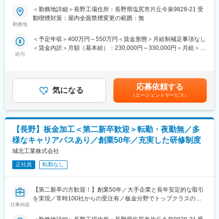
未満です。
・将来的にはクレーム対応や改善提案を担い、品質領域の中核人
＜勤務地詳細＞長野工場住所：長野県塩尻市片丘今泉9828-21 受
コロナの影響はあまり受けておらず、半導体関連が現在好調なた
材として活躍いただけます。
■職務内容：
動喫煙対策：屋内全面禁煙変更の範囲：無
め、増員での募集となります。現地採用のため将来的にも転勤は
同社の板金塗装技術者として、塗装業務をお任せいたします。
勤務地
ありません。
変更の範囲：会社の定める業務
＜予定年収＞400万円～550万円＜賃金形態＞月給制補足事項なし
■業務詳細：
■特徴・魅力
＜賃金内訳＞月額（基本給）：230,000円～330,000円＜月給＞
自社の塗装室にてメラミン塗装・又はシルク印刷の業務をお任せ
・月2回社員全員が参加する品質会議や品質基本研修などを開催し
給与
230,000円～330,000円＜昇給有無＞有＜残業手当＞有＜給与補足
いたします。エアガンを用いて対象ワークに塗装を行います。
ています。担当部署だけではなく、会社全体で魅力品質に取組ん
＞※上記はあくまで目安であり、選考を通じて最終的に決定いたし
製品例：半導体製造装置部品／カメラケース／大型パネル部品／
でいます。
ます。■賞与年2回（過去実績3ヶ月～6ヶ月）■昇給年1回■モデル
インクジェット製品／ネームプレート／配電盤／制御盤等
・検査器具を使用して、製品の製造段階での不良品の発見に取組
年収製造職（曲げ） 年齢30代入社暦 4年 年収500万円賃金は
【材種】アルミ・ステンレス・鉄
応募依頼する
んで頂きます。
気になる
あくまでも目安の金額であり、選考を通じて上下する可能性があ
【板厚】ｔ0.5～ｔ3.2
（エージェントサービス）
・若手社員中心の職場で、最先端の試作品等のどんな加工にも挑
ります。月給(月額)は固定手当を含めた表記です。
戦し、自己・組織の成長を求めて、従業員それぞれが日々の業務
■採用背景：
に取組んでいます。
今後の更なる事業成長を見込み今回の採用に至ります。近年は配
【長野】板金加工＜第二新卒歓迎＞転勤・夜勤無／多
線ー組立ー設計のワンストップ生産を強みとして、制御盤や配線
■補足
盤の受注量が増えております。
様なキャリアパスあり／創業50年／充実した研修制度
・当社の理念・方針などに共感して頂ける方を募集しており、未
城北工業株式会社
経験の方も丁寧に研修しますので、安心して仕事に取組んで頂き
■同社の魅力・特徴：
ます。
城北工業株式会社は、精密板金、電気・機構設計、塗装、印刷、
正社員
転勤なし
・工場見学も適宜行っています。
組立配線までを一貫して行う総合メーカーで、多様な製造ニーズ
に応えられる強みがあります。最新設備を備えた本社・長野・厚
変更の範囲：会社の定める業務
【第二新卒の方歓迎！】創業50年／大手企業と長年安定的な取引
木の各工場で、多品種小ロットから量産まで柔軟に対応できるこ
を実現／常時100社からの受注有／板金分野でトップクラスの優
とから、大手企業を含む幅広い顧客から高い信頼を獲得していま
仕事内容
良企業／家賃補助あり
す。設計から製造・検査まで自社内で完結できるため、高品質・
短納期を実現できる環境も魅力です。創業以来の技術力に加え、