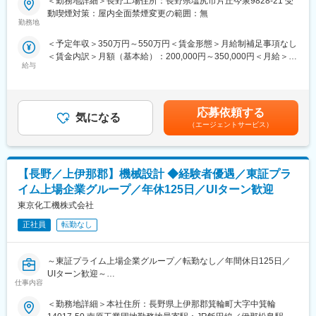
＜勤務地詳細＞長野工場住所：長野県塩尻市片丘今泉9828-21 受
■職務内容：
継続的な設備投資や本社工場のリニューアルなど、成長し続ける
動喫煙対策：屋内全面禁煙変更の範囲：無
同社の板金加工技術者としての採用です。機械オペレーター、溶
ものづくり企業として安定性と将来性を兼ね備えています。
勤務地
接、カシメ加工、曲げ加工の業務のいずれかに従事頂きます。
＜予定年収＞350万円～550万円＜賃金形態＞月給制補足事項なし
多能工を目指していただくためスキルマップ表をもとに様々な工
◇優位性：
＜賃金内訳＞月額（基本給）：200,000円～350,000円＜月給＞
程を経験していきます。（3～5年程度）
毎月100社ほどの取引先から安定的に依頼を受けており、特定の
給与
200,000円～350,000円＜昇給有無＞有＜残業手当＞有＜給与補足
またスキルを修得していただいた後は希望に応じて営業やバック
業界に特化せず幅広い業界から依頼を受けていることも同社の特
＞※上記はあくまで目安であり、選考を通じて最終的に決定いたし
オフィスの職種にもチャレンジ可能です
徴です。
ます。■賞与年2回（過去実績3ヶ月～6ヶ月）■昇給年1回■モデル
年収製造職（曲げ） 年齢30代入社暦 4年 年収500万円賃金は
製品例：半導体製造装置部品／カメラケース／大型パネル部品／
◇働きやすい環境：
応募依頼する
気になる
あくまでも目安の金額であり、選考を通じて上下する可能性があ
インクジェット製品／ネームプレート／配電盤／制御盤等
昇給、昇格、賞与は年功序列ではなく頑張った人に頑張った分だ
（エージェントサービス）
ります。月給(月額)は固定手当を含めた表記です。
【材種】アルミ・ステンレス・鉄
け評価が得られるような制度です。実際に入社5年目で係長や部長
【板厚】ｔ0.5～ｔ3.2
等のマネジメントクラスへの昇格が叶った社員もいます。定着率
も高く、10年以上務める社員も多くいます。残業時間も30時間程
【長野／上伊那郡】機械設計 ◆経験者優遇／東証プラ
■採用背景：
度と効率を重視した働き方を推奨しています。平均勤続年数も9
今後の更なる事業成長を見込み今回の採用に至ります。近年は配
年、10年以上勤務しているメンバーは70名であり、全社割合43％
イム上場企業グループ／年休125日／UIターン歓迎
線ー組立ー設計のワンストップ生産を強みとして、制御盤や配線
となっております。
東京化工機株式会社
盤の受注量が増えております。
正社員
転勤なし
■同社の魅力・特徴：
変更の範囲：会社の定める業務
城北工業株式会社は、精密板金、電気・機構設計、塗装、印刷、
～東証プライム上場企業グループ／転勤なし／年間休日125日／
組立配線までを一貫して行う総合メーカーで、多様な製造ニーズ
UIターン歓迎～
に応えられる強みがあります。最新設備を備えた本社・長野・厚
仕事内容
木の各工場で、多品種小ロットから量産まで柔軟に対応できるこ
■仕事内容：
とから、大手企業を含む幅広い顧客から高い信頼を獲得していま
＜勤務地詳細＞本社住所：長野県上伊那郡箕輪町大字中箕輪
プリント配線板製造装置やフラットパネルの表面処理装置の設計
す。設計から製造・検査まで自社内で完結できるため、高品質・