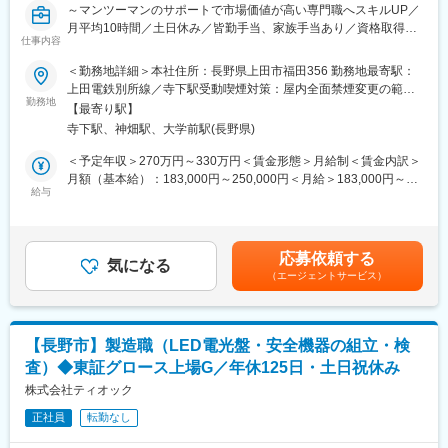
～マンツーマンのサポートで市場価値が高い専門職へスキルUP／
月平均10時間／土日休み／皆勤手当、家族手当あり／資格取得制
仕事内容
度あり／半導体や医療など最先端の技術分野に関わりながら、長
く働く～
変更の範囲：会社の定める業務
＜勤務地詳細＞本社住所：長野県上田市福田356 勤務地最寄駅：
上田電鉄別所線／寺下駅受動喫煙対策：屋内全面禁煙変更の範
■概要：
勤務地
囲：会社の定める事業所
【最寄り駅】
・当社では、医療機器や半導体に使われる精密な金属部品を製造
寺下駅、神畑駅、大学前駅(長野県)
しています。
・今回はその金属部品を検査するスタッフを募集しています。
＜予定年収＞270万円～330万円＜賃金形態＞月給制＜賃金内訳＞
・未経験の方はもちろん、経験者の方も丁寧に教えますので安心
月額（基本給）：183,000円～250,000円＜月給＞183,000円～
して業務がスタートできます。
給与
250,000円＜昇給有無＞有＜残業手当＞有＜給与補足＞※経験やス
キルを考慮して決定します。■該当者には皆勤手当（2,000円）支
■具体的には：
給■昇給：あり※1月あたり0円～1万円（前年度実績）■賞与：年2
＜工場内で製造された金属部品の品質検査・出荷前の検査＞
回※計1.00ヶ月分（前年度実績）■年収例：入社3年目（未経験）
応募依頼する
・品質検査は部品加工図面に基づいて、指定の精度・寸法ででき
気になる
約320万円、入社5年目（経験者）：約420万円賃金はあくまでも
（エージェントサービス）
てるか確認
目安の金額であり、選考を通じて上下する可能性があります。月
・検査は測定機を使って実施
給(月額)は固定手当を含めた表記です。
■当ポジションの魅力：
【長野市】製造職（LED電光盤・安全機器の組立・検
【未経験から、市場価値の高い技術職へスキルUP】
査）◆東証グロース上場G／年休125日・土日祝休み
◎当社の製品は、大量生産の汎用品ではなく、最先端の技術分野
である、半導体や医療機器の部品です。
株式会社ティオック
◎新し愛技術を学びながら専門職としてスキルUPできます。
正社員
転勤なし
◎資格取得支援制度もあります。
【自分の仕事が社会に役立つ製品として形になる】