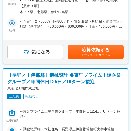
14017-50 南原工業団地勤務地最寄駅：JR飯田線／伊那松島駅受
製造を行う当社にて機械設計を担当いただきます。ご経験に応じ
短納期を実現できる環境も魅力です。創業以来の技術力に加え、
勤務地
動喫煙対策：その他（■喫煙室設置）変更の範囲：会社の定める事
【最寄り駅】
てお任せする業務を調整します。
継続的な設備投資や本社工場のリニューアルなど、成長し続ける
業所
木ノ下駅、北殿駅、伊那松島駅
ものづくり企業として安定性と将来性を兼ね備えています。
■詳細：
＜予定年収＞650万円～800万円＜賃金形態＞月給制＜賃金内訳＞
・CADを使用した機械設計(構想設計、基本設計、詳細設計)
◇優位性：
月額（基本給）：450,000円～600,000円＜月給＞450,000円～
・社内の製造、営業、購買部門との打ち合わせ
同社は神奈川県での業種別ランキングで上位を獲得しています。
給与
600,000円＜昇給有無＞有＜残業手当＞有＜給与補足＞■賞与：前
・顧客との仕様打ち合わせ
毎月100社ほどの取引先から安定的に依頼を受けており、特定の
年実績4.5ヵ月／年賃金はあくまでも目安の金額であり、選考を通
※2DCADの使用頻度が多いです。
業界に特化せず幅広い業界から依頼を受けていることも同社の特
じて上下する可能性があります。月給(月額)は固定手当を含めた表
※当社はプリント配線基板製造用機械の製造販売を行っています。
徴です。
記です。
応募依頼する
レベルに応じた研修を実施します。
気になる
（エージェントサービス）
◇働きやすい環境：
■製品例：
昇給、昇格、賞与は年功序列ではなく頑張った人に頑張った分だ
・水平搬送装置制御用動力盤、操作盤
け評価が得られるような制度です。実際に入社5年目で係長や部長
・水平搬送装置制御 等
等のマネジメントクラスへの昇格が叶った社員もいます。定着率
【長野／上伊那郡】機械設計 ◆東証プライム上場企業
も高く、10年以上務める社員も多くいます。残業時間も30時間程
グループ／年間休日125日／UIターン歓迎
■補足：
度と効率を重視した働き方を推奨しています。平均勤続年数も9
・本社2階が設計業務などを行う事務所となり、1階が製造現場と
東京化工機株式会社
年、10年以上勤務しているメンバーは70名であり、全社割合43％
なっております。
となっております。
正社員
転勤なし
・仕様の打ち合わせなど顧客との商談は、経験を積んで頂いてか
らお任せします。
変更の範囲：会社の定める業務
・出張は少ないですが、装置納品時にメーカーの工場へ伺い確認
～東証プライム上場企業グループ／年間休日125日／UIターン歓
作業を行うことがございます。エリアは日本全国が対象で、一部
迎～
韓国・中国など海外工場へ伺う可能性もあります。
仕事内容
■仕事内容：
＜勤務地詳細＞本社住所：長野県上伊那郡箕輪町大字中箕輪
■当社について：