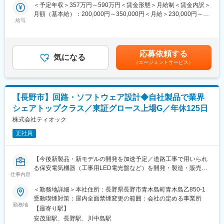
盤、工事用信号機、保安灯、環境表示器、安全対策機器などの安
＜予定年収＞357万円～590万円＜賃金形態＞月給制＜賃金内訳＞
・既存顧客との信頼関係構築と新規顧客開拓
全機器やサービスの提案、見積もり作成、納期調整、アフターフ
月額（基本給）：200,000円～350,000円＜月給＞230,000円～
・既存顧客10～20社程度／自動車、半導体、通信、医療など幅広
ォローなどを担当します。
給与
380,000円（一律手当を含む）＜昇給有無＞有＜残業手当＞有＜
い業界
お客様のニーズを正確に把握し、最適な製品・ソリューションを
給与補足＞※給与詳細は経験・能力を考慮し、相談の上決定しま
・製造現場で身につけたスキルをベースにアポイントを取得
提案することで、工事現場の安全と効率化をサポートします。
す。※賞与の支給額は、会社の業績や本人の評価、および入社時期
（在籍期間）によって変動する場合があります。■昇給：年1回■
■組織構成：
応募依頼する
■職務詳細：
気になる
賞与：年2回賃金はあくまでも目安の金額であり、選考を通じて上
営業技術グループ：4名
（エージェントサービス）
お客様の「困った」を直接解決し、「ありがとう」をいただけ
下する可能性があります。月給(月額)は固定手当を含めた表記で
営業事務や技術エンジニアと連携しながら業務を進めていただき
る、やりがいのある仕事です。活動範囲は全国各県に広がり、出
す。
ます。
張も多くなりますが、その分、様々な地域の建設現場やお客様と
出会い、幅広い視野を広げられます。常に新しい発見があり、社
■会社の特徴・魅力：
【長野市】回路・ソフトウェア設計◆自社製品で業界
会の安全に貢献できます。
・ミクロン単位での精密加工技術を駆使し、自動車・医療機器・
シェアトップクラス／東証グロース上場G／年休125日
航空宇宙など、様々な産業の高精度な製品を提供しております。
■働き方について：
株式会社ティオック
・国内でも珍しい精密加工設備を完備。細穴放電加工・形彫放電
・基本的に外回りが中心です。お客様は全国（エリア別地域）対
加工などの精密加工を始め、他社では実現できないような高精度
正社員
応なので、週３～４日は出張泊りとなります。
な精密部品も手掛けています。
・長年培ってきた精密加工の技術力を生かして、「研究開発支援
パートナー」として新分野の技術開発に取り組んでおります。メ
【今後新製品・新モデルの開発を加速予定／道路工事で用いられ
■扱うサービス：
ーカーとの共同開発はもちろん、最近では大学や産学官連携な
る保安電気機器（工事用LED電光盤など）を開発・製造・販売ま
「工事中」「片側交互通行」などを表示するソーラー式LED電光
仕事内容
ど、最先端の技術開発にも取り組んでおり、業界の技術革新をリ
で行うメーカー】
盤や、環境数値を表示する環境表示器、接近検知機器など、現場
ードする最前線で活躍できます。
＜勤務地詳細＞本社住所：長野県長野市青木島町青木島乙850-1
の安全確保に直結する製品群を手掛けています。
■職務概要：
受動喫煙対策：屋内全面禁煙変更の範囲：会社の定める事業所
変更の範囲：会社の定める業務
LEDを使用した保安電設機器や環境表示器、安全対策機器の開
勤務地
■組織構成：
【最寄り駅】
発・設計に携わる仕事です。電気・電子回路設計、ソフトウェア
少人数精鋭のチーム体制で、各社員が裁量を持ち幅広い業務に携
安茂里駅、長野駅、川中島駅
開発、製品の構造設計、筐体設計などを担当します。