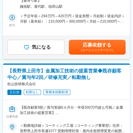
きます。
【最寄り駅】
する電子材料加工メーカーです。本ポジションでは、主に既存顧
※顧客対応や製品知識などが評価されます
姨捨駅、屋代駅、稲荷山駅
客を対象に、受発注業務や納品管理、納期調整、見積書作成など
の営業活動を担います。既存顧客の対応がメインですので、安定
＜予定年収＞294万円～420万円＜賃金形態＞月給制＜賃金内訳＞
■中途入社の声：
した環境のなかで顧客との信頼関係を築くことができる点が大き
月額（基本給）：210,000円～300,000円＜月給＞210,000円～
A「当社の従業員の方の人柄に惹かれ入社しました」
な特徴です。
給与
300,000円＜昇給有無＞有＜残業手当＞有＜給与補足＞※年収は年
B「自身のやりたい事を叶えられると感じたため、入社いたしまし
齢や経歴等により決定いたします。※賞与は入社時期によって金額
た」
■業務詳細：
が変わります。■昇給：年1回（4月）■賞与：年2回（7月・12月）
C「異業種から未経験で挑戦のため、入社いたしました」
・石英ガラスやシリコンなどの切断加工に関する受発注受付
前年度支給実績 計1～2か月分未満賃金はあくまでも目安の金額で
応募依頼する
・納品までの進捗管理
気になる
あり、選考を通じて上下する可能性があります。月給(月額)は固定
■組織構成：※男女比50％
（エージェントサービス）
・営業先の選定や事前調査
手当を含めた表記です。
本社工場 30名
・既存顧客との商談を通して課題やニーズヒアリング、最適な加
第二工場 18名（本社工場より300m）
工サービスの提案
■中長期的なビジョン：
【長野県上田市】金属加工技術の提案営業◆既存顧客
■業務の特徴：
当社は、地元密着型の企業作りを意識してまいりました。
中心／賞与年2回／研修充実／転勤無し
・見積書の作成、納期や仕様の調整、社内の製造部門との連携、
これからも、顧客に対して、より良い品質の製品をお届けしたい
社内システムを活用したデータ入力や書類作成など、幅広い業務
松山技研株式会社
と強く思っております。そのためには、品質管理職は不可欠で
に関わります。
す。一緒に働いてくださる方の応募をお待ちしております。
正社員
転勤なし
業種未経験歓迎
・顧客対応はメールや電話、オンライン商談も活用し、事務作業
とのバランスも取りやすい環境です。
・1人あたり10～20社ほど担当しており、東北から九州まで全国
変更の範囲：会社の定める業務
【既存顧客9割／賞与実績6カ月分・年収500万円超も可能／金属
にお客様がいらっしゃいます。月1回程度、宿泊を伴う出張を対応
加工技術の提案営業】
しています。
仕事内容
■業務概要
・ノルマや個人目標は設定していません。既存のお客様との関係
当社は金属の熱処理・表面処理・コーティングなどを手がける専
＜勤務地詳細＞コーティング工場（コーティング事業部）住所：
を深める深耕営業です。
門メーカーです。営業職として、主に長野県を中心とした全国の
長野県上田市長瀬1077 受動喫煙対策：屋内全面禁煙変更の範囲：