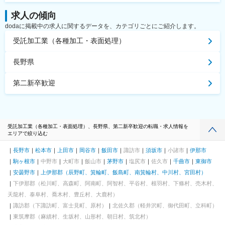
求人の傾向
dodaに掲載中の求人に関するデータを、カテゴリごとにご紹介します。
受託加工業（各種加工・表面処理）
長野県
第二新卒歓迎
受託加工業（各種加工・表面処理）、長野県、第二新卒歓迎の転職・求人情報を
エリアで絞り込む
長野市
松本市
上田市
岡谷市
飯田市
諏訪市
須坂市
小諸市
伊那市
駒ヶ根市
中野市
大町市
飯山市
茅野市
塩尻市
佐久市
千曲市
東御市
安曇野市
上伊那郡（辰野町、箕輪町、飯島町、南箕輪村、中川村、宮田村）
下伊那郡（松川町、高森町、阿南町、阿智村、平谷村、根羽村、下條村、売木村、
天龍村、泰阜村、喬木村、豊丘村、大鹿村）
諏訪郡（下諏訪町、富士見町、原村）
北佐久郡（軽井沢町、御代田町、立科町）
東筑摩郡（麻績村、生坂村、山形村、朝日村、筑北村）