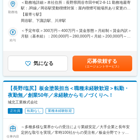
＜勤務地詳細＞本社住所：長野県岡谷市田中町2-8-11 勤務地最寄
■キャリアパスについて
＼＼ 品質保証担当を募集しています！ ／／
駅：JR線／岡谷駅受動喫煙対策：屋内喫煙可能場所あり変更の範
・本ポジションは品質保証体制の中核を担う重要ポストであり、
勤務地
囲：無
現責任者在籍中に実務を学びながら段階的に引継ぎできる環境で
【最寄り駅】
■業務内容
す
岡谷駅、下諏訪駅、川岸駅
・クレーム対応：製品出荷後の万が一の不具合やお客様からのク
・将来的にはリーダー・マネジメントへのステップアップも可能
レームに対する対応を行います。
＜予定年収＞300万円～400万円＜賃金形態＞月給制＜賃金内訳＞
です
・不具合分析：製品に不具合が生じた際の原因究明と改善策の立
月額（基本給）：200,000円～280,000円＜月給＞200,000円～
・「現場作業に留まらず上流工程に関わりたい」「製造経験を活
案。
給与
280,000円＜昇給有無＞有＜残業手当＞有＜給与補足＞賞与は、
かして課題解決に携わりたい」といった志向の方に適しています
・品質向上活動：品質管理の仕組みを見直し、品質向上のための
通常年度で2.0ヶ月程度上記年収に別途残業代含む（想定残業時間
活動を推進します。
は勤務地により異なる）賃金はあくまでも目安の金額であり、選
■教育体制・働き方
・出荷前の製品検査：ノギス、マイクロなどの検査器具を使用し
考を通じて上下する可能性があります。月給(月額)は固定手当を含
・業務の特性上、調整力やコミュニケーション力が求められます
応募依頼する
て製品の検査を行います。
気になる
めた表記です。
が、現担当者からの引継ぎやOJTにより安心して習得できる体制
（エージェントサービス）
・製品の移動や測定器に乗せるなどの軽作業
が整っています
・入社後は検査業務からスタートし、半年～1年を目安に品質保証
■業務の特徴
業務へステップアップいただきます
・試作部品、印刷関連部品、半導体検査装置冶具など、当社で出
・工場見学も可能で、入社前に具体的な業務イメージを確認でき
【長野/塩尻】板金塗装担当＜職種未経験歓迎＞転勤・
荷されるものすべての品質保証業務に携わっていただきます。複
ます
夜勤無／創業50年／未経験からモノづくりへ！
雑な業務もありますが、まずは分かりやすいものから先輩社員が
丁寧に教えていきます。未経験から入社し活躍しているメンバー
城北工業株式会社
■特徴・魅力
も多いため、未経験の方も安心して就業いただけます。
・半導体関連を中心に需要が拡大しており、安定した経営基盤の
正社員
転勤なし
業種未経験歓迎
・品質保証の業務を通じて、長期的なキャリア形成が可能です。
もと品質改善に取り組める環境です。
■体制
・月2回の品質会議や研修を通じて、会社全体で品質向上に取り組
長野本社と京都工場でそれぞれ現在2名ずつ製品検査担当がおりま
んでいます
～多種多様な業界からの受注により業績安定／大手企業と長年安
す。
・自らの判断や調整が品質改善や取引先評価に直結するため、成
定的な取引を実現／常時100社からの受注有／板金分野でトップ
長野本社は20代が2名で担当しており、忙しい時にも残業10時間
仕事内容
果実感を得やすいポジションです。
クラスの優良企業～