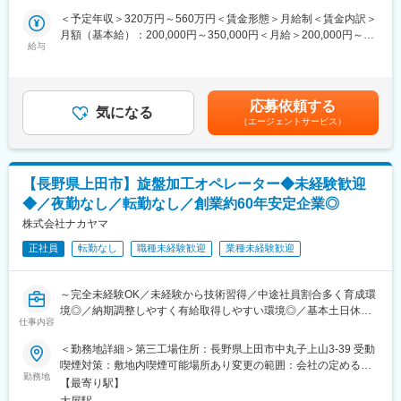
わることができます。チームワークと個々の成長が重視されてい
お客様のニーズや最新技術を取り入れながら、より安全で高性能
＜予定年収＞320万円～560万円＜賃金形態＞月給制＜賃金内訳＞
ます。
な製品を世に送り出します。既存製品のアップデートだけでな
月額（基本給）：200,000円～350,000円＜月給＞200,000円～
く、お客様の声に基づく新製品の開発にも積極的に取り組んでお
給与
350,000円＜昇給有無＞有＜残業手当＞有＜給与補足＞※給与詳細
■教育体制
り、知的好奇心を満たしながら物づくりの醍醐味を存分に味わえ
は経験・能力を考慮し、相談の上決定します。※賞与の支給額は、
入社後は丁寧なOJTや作業標準の教育を実施。未経験者も基礎か
ます。
会社の業績や本人の評価、および入社時期（在籍期間）によって
ら学び、着実にスキルアップできます。
変動する場合があります。■昇給：年1回■賞与：年2回賃金はあく
応募依頼する
■職務詳細：
気になる
までも目安の金額であり、選考を通じて上下する可能性がありま
■当社の特徴/魅力：
（エージェントサービス）
自分のアイデアや設計が、確かな技術となり、社会の「安全」を
す。月給(月額)は固定手当を含めた表記です。
・東証グロース上場グループの一員として安定した事業基盤があ
カタチにする喜びを実感できます。
り、他製造業との技術交流や多様な成長機会が広がっています。
・自社製品（工事現場のLED文字を表示する看板、工事用信号機
・自社開発・製造・販売の一貫体制！ ものづくり全体に関われる
等）の商品開発の設計業務
からこそ感じられる、確かなやりがいがあります。
【長野県上田市】旋盤加工オペレーター◆未経験歓迎
・ソフトウェア開発、電子回路設計、プリント基板設計、製品完
・有給取得率80％！年間休日125日など、プライベートも大切に
◆／夜勤なし／転勤なし／創業約60年安定企業◎
成時の検証・評価 等
できるからこそ、長く安心して働ける環境です。
※県内、県外へ宿泊出張あり
株式会社ナカヤマ
・チームで協力し、着実に成長！経験を重ねながら、長野で腰を
据えて働き続けられます。
正社員
転勤なし
職種未経験歓迎
業種未経験歓迎
■組織構成：
技術部は長野本社に部長1名（50代）及び社員3名（40代1名、20
変更の範囲：会社の定める業務
代2名）が、安曇野オフィスには社員2名（60代1名、50代1名）が
～完全未経験OK／未経験から技術習得／中途社員割合多く育成環
在籍しております。
境◎／納期調整しやすく有給取得しやすい環境◎／基本土日休み
仕事内容
／年末年始やお盆等長期休暇あり～
■働き方：
＜勤務地詳細＞第三工場住所：長野県上田市中丸子上山3-39 受動
繁忙期に最大月30時間程度の残業が発生しますが、通常、残業が
★精密機械部品の加工/加工機械の操作が習得できます
喫煙対策：敷地内喫煙可能場所あり変更の範囲：会社の定める事
ない場合は若手の方も含めて定時で帰りやすい雰囲気です。
★職種未経験歓迎・業種未経験歓迎
勤務地
業所
【最寄り駅】
■扱うサービス：
大屋駅