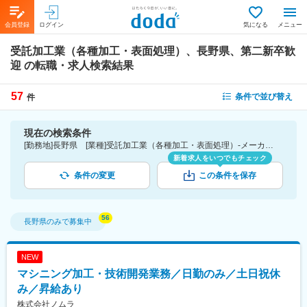
会員登録
ログイン
気になる
メニュー
受託加工業（各種加工・表面処理）、長野県、第二新卒歓
迎
の転職・求人検索結果
57
条件で並び替え
件
現在の検索条件
[勤務地]長野県 [業種]受託加工業（各種加工・表面処理）-メーカー（機械・電気）業界 [詳細条件](募集・採用情報)第二新卒歓迎
新着求人をいつでもチェック
条件の変更
この条件を保存
長野県
のみで募集中
NEW
マシニング加工・技術開発業務／日勤のみ／土日祝休
み／昇給あり
株式会社ノムラ