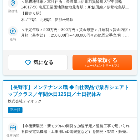
＜勤務地詳細＞本社住所：長野県上伊那郡箕輪町大字中箕輪
全体の設計へとステップアップします。将来的には顧客との仕様
にて、電気設計を担当いただきます。現像装置やエッチングマシ
14017-50 南原工業団地勤務地最寄駅：JR飯田線／伊那松島駅受
打ち合わせや新規装置の構想設計に携わることも可能です。長野
ン、剥離機、乾燥機など、電子部品製造に欠かせない装置を手が
勤務地
動喫煙対策：その他（■喫煙室設置）変更の範囲：会社の定める事
県で腰を据えて技術を磨き、設計技術者として成長できる環境が
【最寄り駅】
けています。国内外の製造業を支える技術企業として実績を重ね
業所
整っています。
木ノ下駅、北殿駅、伊那松島駅
てきた企業で、長野県で理系分野の専門性を活かした転職を目指
す方に適した求人です。
＜予定年収＞500万円～800万円＜賃金形態＞月給制＜賃金内訳＞
■補足：
月額（基本給）：250,000円～480,000円その他固定手当/月：
・本社2階が設計業務などを行う事務所となり、1階が製造現場と
■職種内容：
給与
90,000円～120,000円＜月給＞340,000円～600,000円＜昇給有無
なっております。
電気設計職として、プリント配線基板製造装置の電気回路設計、
＞有＜残業手当＞有＜給与補足＞■固定手当内訳：技能手当■昇給
・仕様の打ち合わせなど顧客との商談は、経験を積んで頂いてか
ソフト設計、タッチパネルのソフト作成、制御盤の設計、配線作
あり：昇給金額金額1月あたり：6,000円～10,000円（前年度実
らお任せします。
業などを担当します。
績）■賞与あり：年2回 賞与月数計4.5ヶ月（前年度実績）賃金は
・出張は少ないですが、装置納品時にメーカーの工場へ伺い確認
応募依頼する
設計業務だけでなく、実際の装置に関わる工程まで幅広く携わる
気になる
あくまでも目安の金額であり、選考を通じて上下する可能性があ
作業を行うことがございます。エリアは日本全国が対象で、一部
（エージェントサービス）
ことができる点が特徴です。経験や能力に応じて担当業務を決定
ります。月給(月額)は固定手当を含めた表記です。
韓国・中国など海外工場へ伺う可能性もあります。
するため、これまでの知識や技術を活かしながら更なる専門性を
高めることができます。長野県で電気設計に携わりたい方にとっ
■当社について：
て、装置全体を理解しながら技術力を磨ける環境です。
当社は創業以来58年間にわたり、プリント配線板製造装置メーカ
【長野市】メンテナンス職 ◆自社製品で業界シェアト
ーとして、エレクトロニクス業界の進展と共に歩んで参りまし
ップクラス／年間休日125日／土日祝休み
■詳細：
た。
・電気回路設計
株式会社ティオック
プリント配線基板製造装置メーカーとして高い技術力が評価さ
・ソフト設計
れ、国内・海外のお客様に高い納入実績を誇っております。主に
正社員
・タッチパネル用ソフト作成
はパナソニック・日立・富士通・ソニーなど大手メーカーと直接
・制御盤設計
取引があり、今後も産業界のお役に立てるよう努力してまいりま
・装置の配線作業
す。
【今後新製品・新モデルの開発を加速予定／道路工事で用いられ
・経験や能力に応じた業務担当
る保安電気機器（工事用LED電光盤など）を開発・製造・販売ま
※業務で「中学校レベルの数学的知識」を日常的に使用します。
仕事内容
で行うメーカー】