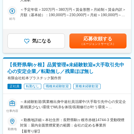
■業務概要
「工事中」「片側交互通行」などを表示するソーラー式LED電光
当社第三工場にて、各種精密機械部品の加工に携わるオペレータ
＜予定年収＞320万円～380万円＜賃金形態＞月給制＜賃金内訳＞
盤や、環境数値を表示する環境表示器、接近検知機器など、現場
ー業務をお任せします。NC旋盤・汎用旋盤・マシニングセンター
月額（基本給）：190,000円～230,000円＜月給＞190,000円～
の安全確保に直結する製品群を手掛けています。
等の加工機械を用いて、半導体装置部品をはじめとした多様な金
給与
230,000円＜昇給有無＞有＜残業手当＞有＜給与補足＞残業は月
属部品の製造に従事いただきます。
10～30時間程度■賞与あり/年2回/昨年実績：2.5 か月分■昇給あり/
■組織構成：
年1回/昨年実績：1月あたり0円～10,000円賃金はあくまでも目安
少人数精鋭のチーム体制で、各社員が裁量を持ち幅広い業務に携
■具体的には
の金額であり、選考を通じて上下する可能性があります。月給(月
わることができます。チームワークと個々の成長が重視されてい
応募依頼する
半導体装置向け部品を中心に、大型金属板から繊細な部品まで幅
気になる
額)は固定手当を含めた表記です。
ます。
（エージェントサービス）
広い製品の加工を行っています。
・金属材料の加工
■当社の特徴/魅力：
・精密部品の成形
・東証グロース上場グループの一員として安定した事業基盤があ
・加工プログラムの設計
り、他製造業との技術交流や多様な成長機会が広がっています。
【長野県/駒ヶ根】品質管理※未経験歓迎※大手取引先中
・機械への部品着脱
・自社開発・製造・販売の一貫体制！ ものづくり全体に関われる
心の安定企業／転勤無し／残業ほぼ無し
・バリ取り作業
からこそ感じられる、確かなやりがいがあります。
・部品検査（ノギスやマイクロメーター等を使用）
有限会社松本プラスチック製作所
・有給取得率80％！年間休日125日など、プライベートも大切に
・その他付随業務です。
できるからこそ、長く安心して働ける環境です。
正社員
転勤なし
職種未経験歓迎
業種未経験歓迎
・チームで協力し、着実に成長！経験を重ねながら、長野で腰を
■業務の特徴
据えて働き続けられます。
・加工工程では、図面確認から機械へのセットアップ、刃物や加
～未経験歓迎/異業種出身中途社員活躍中/大手取引先中心の安定企
工条件の調整、加工後のバリ取りや品質チェックまで一連の流れ
変更の範囲：会社の定める業務
業/残業少ない環境でWLBを体現/長期修行が叶う環境～
を担当します。
仕事内容
・基本立ち仕事になります。空調設備は管理されています。
■業務内容：
＜勤務地詳細＞本社住所：長野県駒ヶ根市赤穂14744-3 受動喫煙
・未経験の方には基礎から丁寧に指導し、段階的に技術を習得で
マリンレジャーや日用品などのプラスチック部品の成型を行う当
対策：屋内全面禁煙変更の範囲：会社の定める事業所
きる教育体制を整えています。
社にて、品質管理をお任せいたします。
勤務地
【最寄り駅】