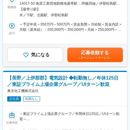
プリント配線板製造装置やフラットパネルの表面処理装置の設計
14017-50 南原工業団地勤務地最寄駅：JR飯田線／伊那松島駅受
当社は創業以来58年間にわたり、プリント配線板製造装置メーカ
製造を行う当社にて、プリント配線基板製造装置の機械設計を担
勤務地
動喫煙対策：その他（■喫煙室設置）変更の範囲：会社の定める事
ーとして、エレクトロニクス業界の進展と共に歩んで参りまし
【最寄り駅】
当いただきます。二次元三次元設計ソフトを使用し、装置の構造
業所
た。
木ノ下駅、北殿駅、伊那松島駅
設計や図面作成を行います（メイン作業は二次元）。
プリント配線基板製造装置メーカーとして高い技術力が評価さ
＜予定年収＞350万円～500万円＜賃金形態＞月給制＜賃金内訳＞
れ、国内・海外のお客様に高い納入実績を誇っております。主に
■詳細：
月額（基本給）：250,000円～350,000円＜月給＞250,000円～
はパナソニック・日立・富士通・ソニーなど大手メーカーと直接
・プリント配線基板製造装置の機械設計
給与
350,000円＜昇給有無＞有＜残業手当＞有＜給与補足＞■賞与：あ
取引があり、今後も産業界のお役に立てるよう努力してまいりま
・二次元三次元設計ソフトを使用した図面作成
り賃金はあくまでも目安の金額であり、選考を通じて上下する可
す。
・既存図面の修正や設計補助業務
能性があります。月給(月額)は固定手当を含めた表記です。
・装置構造の検討および改良提案
応募依頼する
・関連部署との連携 等
気になる
変更の範囲：会社の定める業務
（エージェントサービス）
※2DCADの使用頻度が多いです。
※入社後は設計補助や図面修正などからスタートし、装置の仕組み
や部品構成を学びながら段階的に業務を広げていきます。
※同社は受注生産型のメーカーであり、顧客ごとに仕様が異なるた
【長野／上伊那郡】電気設計 ◆転勤無し／年休125日
め、毎回新しい設計に携わることができます。
／東証プライム上場企業グループ／UIターン歓迎
※業務で「中学校レベルの数学的知識」を日常的に使用します。
東京化工機株式会社
■製品例：
正社員
転勤なし
・水平搬送装置制御用動力盤、操作盤
・水平搬送装置制御 等
～東証プライム上場企業グループ／年間休日125日／UIターン歓
■キャリアパス：
迎～
入社後は先輩社員の指導のもと、設計補助や部分設計から経験を
仕事内容
積みます。図面作成や仕様理解を通じて基礎を固め、徐々に装置
プリント配線基板製造装置の製造販売を行うメーカーである当社