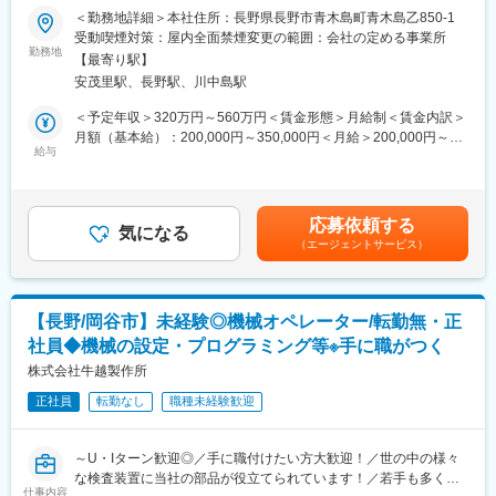
変更の範囲：無
■職務概要：
＜勤務地詳細＞本社住所：長野県長野市青木島町青木島乙850-1
■本ポジションのやりがい：
LEDを使用した工事現場の看板、工事用信号機、安全装置機器な
受動喫煙対策：屋内全面禁煙変更の範囲：会社の定める事業所
自ら設計した回路や制御が実際の産業装置として形になり、国内
どのメンテナンス業務を担当していただきます。
勤務地
外の製造現場で稼働していくことは大きな達成感につながりま
【最寄り駅】
■職務詳細：
す。設計から装置完成まで一貫して関われるため、単なる図面作
安茂里駅、長野駅、川中島駅
・問い合わせ対応
成にとどまらず、技術者としての総合力を高めていくことができ
・トラブル対応
＜予定年収＞320万円～560万円＜賃金形態＞月給制＜賃金内訳＞
ます。長野県のものづくり産業を支える一員として、専門技術を
・製品修理（社内および現地での対応）
月額（基本給）：200,000円～350,000円＜月給＞200,000円～
深めながら社会に貢献できる仕事です。
・データ収集
給与
350,000円＜昇給有無＞有＜残業手当＞有＜給与補足＞※給与詳細
は経験・能力を考慮し、相談の上決定します。※賞与の支給額は、
■キャリアパス：
■顧客特性：
会社の業績や本人の評価、および入社時期（在籍期間）によって
入社後は経験や能力に応じた業務からスタートします。回路設計
道路工事や建設現場での安全対策製品（電光掲示板、信号機な
変動する場合があります。■昇給：年1回■賞与：年2回賃金はあく
や制御設計の実務を通じて装置理解を深め、将来的にはより高度
応募依頼する
ど）を扱っているため、 営業先は建設・土木業界またはその関連
気になる
までも目安の金額であり、選考を通じて上下する可能性がありま
な設計や装置全体の設計に関わることが可能です。長期的な視点
（エージェントサービス）
商社、建機レンタル会社などの企業が中心です。
す。月給(月額)は固定手当を含めた表記です。
で技術者としての成長を目指せる環境であり、長野県で安定した
キャリアを築きたい方に適しています。
■働き方について
・基本は内勤での作業となりますが、お客様は全国対応なので月1
■魅力：
【長野/岡谷市】未経験◎機械オペレーター/転勤無・正
回程度（多いときは2～3回）出張泊りとなります。
・長野県上伊那エリア勤務で転勤なしの正社員採用
社員◆機械の設定・プログラミング等※手に職がつく
・残業時間：基本的に通常勤務となりますが、顧客都合で早出を
・年間休日125日で土日祝休みの週休二日制
含めた残業が発生する場合があります。
株式会社牛越製作所
・退職金制度あり、再雇用制度ありで長期就業が可能
・電気設計経験を活かし、さらに専門性を高められる環境
正社員
転勤なし
職種未経験歓迎
■当社の特徴：
・当社は工事用LED電光盤の分野において長年培った独自の技
変更の範囲：無
術・技能・ノウハウを有しており、高い技術力を背景に、お客様
～U・Iターン歓迎◎／手に職付けたい方大歓迎！／世の中の様々
の要望に対して柔軟かつスピード感を持って対応できることを強
な検査装置に当社の部品が役立てられています！／若手も多く活
みとしております。
仕事内容