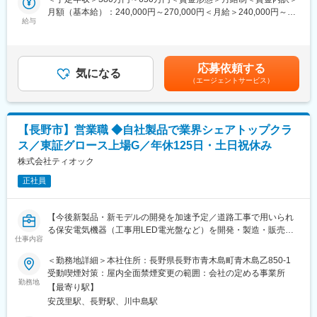
営業専任1名（30代男性）と社長が営業として顧客対応を行って
月額（基本給）：240,000円～270,000円＜月給＞240,000円～
■営業職について：
給与
います。
270,000円＜昇給有無＞有＜残業手当＞有＜給与補足＞■昇給：あ
当社の加工技術を提案し、様々な産業のモノ作りの製品納品まで
り■賞与：年2回※製造現場配属期間中は、上記金額からスター
のフォロー活動を行います。技術者と連携しながら、ミクロン単
■入社後の流れ・教育体制：
ト。営業配属後は以下賃金を想定。想定年収：380万円～450万円
位の最先端の精密加工技術を駆使し、様々な産業の課題解決や業
◇まずは先輩社員・社長との営業同行からスタート
月給制：320,000円～360,000円（基本給240,000円～270,000円
応募依頼する
界革新を推進していきます。
気になる
◇業界知識・専門用語は入社後に習得可能
+固定残業代40時間80,000～90,000円※超過分は追加支給）賃金は
（エージェントサービス）
まずは製造現場で必要な知識を習得していただき、現場研修を終
◇技術的な内容は、社内の技術部門がしっかりフォロー
あくまでも目安の金額であり、選考を通じて上下する可能性があ
えた後に営業職としての業務をお任せします。知識や習熟度合い
※実際に、現在活躍している営業担当も業界・職種未経験からのス
ります。月給(月額)は固定手当を含めた表記です。
により数年程度は製造現場で必要なスキルを身につけていただき
タートです。
ます。充実した研修制度とともに、専門性を高めることができる
【長野市】営業職 ◆自社製品で業界シェアトップクラ
環境です。
■職場環境・働きやすさ：
ス／東証グロース上場G／年休125日・土日祝休み
◇残業ほぼなし・転勤なし
■仕事内容：
株式会社ティオック
◇土日祝休み／年間休日130日
・図面確認・見積・社内調整を通じた技術提案営業
◇大型の夏季休暇・年末年始休暇あり
正社員
◇時短勤務制度あり／育休取得実績あり
＜具体的には＞
※業務時間内にお花見や忘年会などの行事を行うほど、仕事とプラ
顧客と製造・技術部門の間に立ち、図面・仕様をもとに最適な加
イベートをしっかり切り分けております！
【今後新製品・新モデルの開発を加速予定／道路工事で用いられ
工方法を提案します。
る保安電気機器（工事用LED電光盤など）を開発・製造・販売ま
・既存顧客からの問い合わせ対応
仕事内容
変更の範囲：会社の定める業務
で行うメーカー】
・図面打ち合わせ、仕様確認
＜勤務地詳細＞本社住所：長野県長野市青木島町青木島乙850-1
・見積作成、コスト・納期調整
■職務概要：
受動喫煙対策：屋内全面禁煙変更の範囲：会社の定める事業所
・社内技術部門との打ち合わせ・検討
お客様は道路工事や建設現場を管轄する企業様、販売代理店、建
勤務地
・顧客訪問、試作～納品までのフォロー
【最寄り駅】
機レンタル店など幅広いパートナーです。
安茂里駅、長野駅、川中島駅
新規開拓と既存のお客様への提案活動を行い、当社のLED電光
■業務詳細：