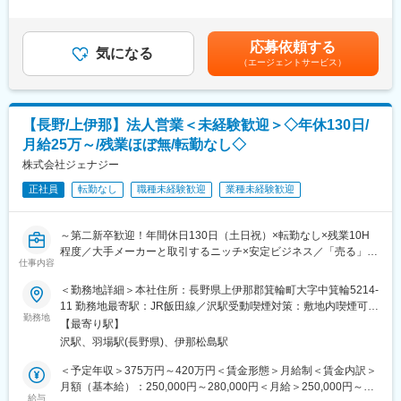
品の梱包・配送を行います
っています。センターレス研削加工を強みとしており、業界No.1
り（入社1年以上経過後）■賞与：年2回（業績による）賃金はあ
※その他業務状況や習熟度合も踏まえて塗装業務の補助に入ってい
と評価されています。
くまでも目安の金額であり、選考を通じて上下する可能性があり
ただく可能性もございます
◎自立しない不安定形状品などの難形状品の研削も可能に！セン
ます。月給(月額)は固定手当を含めた表記です。
応募依頼する
気になる
ターレス研削加工・平面研削を駆使し、自動車部品（エンジン部
（エージェントサービス）
■入社後の流れ：
品・変速機など）を手掛けております。
◇業務の中で分からないこと、困ったことがあると部署問わず気
◎新規事業として、自社製品の開発にも積極的に取り組んでいま
軽に他の社員がサポートしてくれる環境です。
す。お客様・社員・地域社会に必要とされる会社を目指し「コッ
◇ブラザーシスターの先輩が丁寧にフォローいたします。
くん」シリーズなど新製品を世の中に送り出しております。
【長野/上伊那】法人営業＜未経験歓迎＞◇年休130日/
※営業や販売サービス経験者など異業界出身者も複数名活躍中！
◎ISO9001認証／デンソー推奨仕入先認定／長野県ＳＤＧＳ推進
月給25万～/残業ほぼ無/転勤なし◇
企業など
■データで見る吉見：
株式会社ジェナジー
・年々積極的な設備投資を図り、毎年最高売上更新中
正社員
転勤なし
職種未経験歓迎
業種未経験歓迎
・中途比率83％で中途でも安心の環境
・子育て社員も43％、女性も活躍中
・2～30代が半数近く占める若手も安心の環境
～第二新卒歓迎！年間休日130日（土日祝）×転勤なし×残業10H
程度／大手メーカーと取引するニッチ×安定ビジネス／「売る」よ
■当社で働く魅力：
仕事内容
り「信頼を築く」既存顧客中心の営業～
・2～30代も多く在籍しており、同期や先輩たちなどの交流も多
＜勤務地詳細＞本社住所：長野県上伊那郡箕輪町大字中箕輪5214-
い社風で相談しやすい環境です。就労後はスキーに行くなど社員
■求人概要：
11 勤務地最寄駅：JR飯田線／沢駅受動喫煙対策：敷地内喫煙可能
同士のつながりもある環境です。
電子機器に欠かせない水晶デバイス向けの貴金属材料を手がける
勤務地
場所あり変更の範囲：会社の定める事業所
・「プラモデルを作るような感覚」で楽しみながらモノづくりが
【最寄り駅】
専門メーカーです。大手メーカーをはじめとした既存顧客の窓口
できる空間づくりを目指し、IoTなどを活用しながら最新鋭の技
沢駅、羽場駅(長野県)、伊那松島駅
対応・提案業務をお任せする営業職を募集しています。扱う商材
術・設備を導入しております。
は専門性がありますが、営業として重要なのは「売り込む力」よ
＜予定年収＞375万円～420万円＜賃金形態＞月給制＜賃金内訳＞
・「製造業のテーマパーク」を目指すため、新設工場では楽しみ
りも信頼関係の構築。未経験の方でも段階的に成長できる環境が
月額（基本給）：250,000円～280,000円＜月給＞250,000円～
ながらモノづくりに触れられる空間にし、暗くて同じことの繰り
整っています。
給与