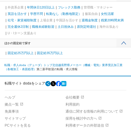
外資系企業
年間休日120日以上
フレックス勤務
管理職・マネジャー
英語を活かす
学歴不問
転勤なし（勤務地限定）
服装自由
女性活躍
社宅・家賃補助制度
上場企業
中国語を活かす
退職金制度
残業20時間未満
完全週休2日制
職種未経験歓迎
土日祝休み
原則定時退社
海外出張あり
U・Iターン支援あり
ほかの固定給で探す
固定給25万円以上
固定給35万円以上
転職・求人doda（デューダ）トップ
北信越
長野県
メーカー（機械・電気）業界
受託加工業
（各種加工・表面処理）
第二新卒歓迎の転職・求人情報
転職サイト dodaをシェア
ヘルプ
会社概要
拠点一覧
利用規約
免責事項
通信に関する情報の利用について
サイトマップ
採用を検討中の方へ
PCサイトを見る
利用者データの外部送信