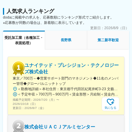
と図面を照らし合わせてイメージがつきやすいようにします。勉
強会で実際に機械を操作する機械もあるので体系的に知識を身に
人気求人ランキング
つけられます。
dodaに掲載中の求人を、応募数順にランキング形式でご紹介します。
※応募数が同数の場合は、新着順に表示しています。
■組織構成
更新日：
2026/8/9（日）
CAD担当3名とCAM担当4名で構成
受託加工業（各種加工・
長野県
第二新卒歓迎
■成長環境
表面処理）
DX化推進しており、作業をする上でめんどくさい部分は機械のネ
ットワーク化を図っております。社員間では作業をする上で相談
をしたり、オンラインで先輩社員や設備会社に相談も可能！モノ
づくりをする上での悩みを解消することができる成長環境が整っ
ユナイテッド・プレシジョン・テクノロジー
ています。
ズ株式会社
東京／700万～◆営業サポート部門のマネジメント◆11名のメンバ
■データで見る吉見
ー管理◆グローバルニッチトップ
・年々積極的な設備投資を図り、毎年最高売上更新中
＜勤務地詳細＞本社住所：東京都千代田区紀尾井町3-23 文藝春秋新館3F勤務地最寄駅：東京メトロ有楽町線／麹町駅受動喫煙対策：屋内全面禁煙変更の範囲：会社の定める事業所（リモートワーク含む）
・中途比率83％で中途でも安心の環境
＜予定年収＞700万円～900万円＜賃金形態＞月給制＜賃金内訳＞月額（基本給）：366,000円～465,000円固定残業手当/月：90,000円～114,000円（固定残業時間30時間0分/月）超過した時間外労働の残業手当は追加支給＜月給＞456,000円～579,000円（一律手当を含む）＜昇給有無＞有＜残業手当＞有＜給与補足＞※経験・年齢・能力を考慮の上、当社規定に基づき決定■昇格：年1回■賞与：年2回（6月・12月）賃金はあくまでも目安の金額であり、選考を通じて上下する可能性があります。月給(月額)は固定手当を含めた表記です。
・子育て社員も43％、女性も活躍中
掲載予定期間：
・2～30代が半数近く占める若手も安心の環境
2026/7/20（月）
〜
2026/10/18（日）
気になる
更新日：
2026/8/7（金）
■代表より
プラモデルを作るような感覚で楽しみながらモノづくりができる
空間づくりを目指し、IoTなどを活用しながら最新鋭の技術・設備
株式会社ＵＡＣＪアルミセンター
を導入。新設工場では、楽しみながらモノづくりに触れられる空
間にし、暗くて同じことの繰り返しと思われるモノづくりのイメ