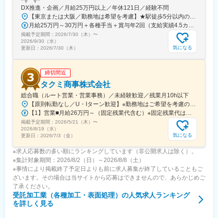
DX推進・企画／月給25万円以上／年休121日／経験不問
ージを変えたいと思っております。モノづくりに没頭できる環境
【東京または大阪／勤務地は希望を考慮】★駅徒歩5分以内のオフィス■東京都港区浜松町1-10-17 KOYO BUILDING＜アクセス＞・JR山手線、京浜東北線「浜松町駅」より徒歩5分・都営地下鉄三田線「御成門駅」より徒歩5分■大阪府大阪市淀川区宮原4丁目1番6号 アクロス新大阪ビル＜アクセス＞・Osaka Metro御堂筋線「新大阪駅」2番・4番出口より徒歩3分・JR各線「新大阪駅」西口より徒歩7分※入社から半年程度は、東京での研修・業務となる可能性があります※受動喫煙対策：あり（執務エリア・会議室等は禁煙、屋内喫煙可能スペースあり）
がここにはあります。
月給25万円～30万円＋各種手当＋賞与年2回（支給実績4.5カ月分）※スキル・経験を考慮の上、当社規定により決定します※時間外手当は別途全額支給
掲載予定期間：
変更の範囲：会社の定める業務
2026/7/30（木）
〜
2026/9/30（水）
気になる
更新日：
2026/7/30（木）
締切間近
タクミ商事株式会社
総合職（ルート営業・営業事務）／未経験歓迎／残業月10h以下
【原則転勤なし／U・Iターン歓迎】※勤務地はご希望を考慮の上、決定します。※U・Iターン支援あり。※勤務地によってはマイカー通勤が可能です。→福山営業所は可能。宇都宮営業所は要相談。■営業の募集拠点・本社（海外赴任要員の採用）※英語スキルを活かすことができます！・新宿支店・上尾支店・大阪支店・宇都宮営業所・高崎営業所・厚木営業所・福山営業所・福岡営業所■営業事務の募集拠点・本社（海外部）※英語スキルを活かすことができます！・新宿支店・上尾支店・宇都宮営業所■物流事務の募集拠点・所沢物流センター・伊勢原センター※受動喫煙対策：敷地内喫煙可能場所あり※上記拠点の募集は充足になる可能性がございます
【1】営業■月給26万円～（固定残業代含む）※固定残業代は、時間外労働の有無に関わらず22.5時間～27.5時間分、一律月4万円を支給（社内では「営業手当」の名称で支給しています）※上記を超える時間外労働分は追加で支給※経験・年齢・能力を考慮の上、決定いたします。【2】事務■月給22万円～※事務は固定残業代の適用なし※残業代は別途全額支給※経験・年齢・能力を考慮の上、決定いたします。
掲載予定期間：
2026/5/21（木）
〜
2026/8/19（水）
気になる
更新日：
2026/7/3（金）
※求人応募数の多い順にランキングしています（非公開求人は除く）。
※集計対象期間：2026/8/2（日）～2026/8/8（土）
※事情により掲載終了予定日よりも前に求人募集が終了していることもご
ざいます。その場合は当サイトから応募はできませんので、あらかじめご
了承ください。
受託加工業（各種加工・表面処理）
の人気求人ランキング
を詳しく見る