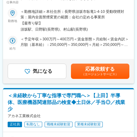
ます。
仕事内容
・並行して外部研修を通じて、機械の使い方を学ぶ機関も準備さ
■業務内容：
＜勤務地詳細＞本社住所：長野県須坂市臥竜1-4-10 受動喫煙対
れています。（半年ほどを予定）
開発案件の要件定義から設計、製造、保守に至る各工程を担当し
策：屋内全面禁煙変更の範囲：会社の定める事業所
上記2つを終えてから本配属となりますので、落ち着いてスキルを
ていただきます。お客様と積極的にコミュニケーションをとりな
勤務地
身に着けることができます。
【最寄り駅】
がら協力して業務を進めてください。
須坂駅、日野駅(長野県)、村山駅(長野県)
※100％社内での業務で顧客先での常駐業務はありません。
■組織構成：
※担当詳細は経験レベルに応じて決定いたします。
＜予定年収＞300万円～400万円＜賃金形態＞月給制＜賃金内訳＞
・配属予定の部署には10名在籍しており、20代～30代の方が多い
月額（基本給）：250,000円～350,000円＜月給＞250,000円～
職場環境です。
■具体的な開発案件：
給与
350,000円＜昇給有無＞有＜残業手当＞有＜給与補足＞※経験に応
・お互いに助け合って仕事をする環境がありますので困ったこと
・長野県内の上場企業や国内大手メーカーの組込みシステム、ア
じて、決定致します。■賞与：年1回計2ヶ月分記載金額は選考を
があったら相談しやすいです。
プリケーション開発
通じて上下する可能性があります。月給(月額)は固定手当を含みま
・大手鉄道会社のシステム開発
す。
■働き方：
応募依頼する
・IoT技術を使用した自社製品開発プロジェクトの推進 など
気になる
・残業は繁忙期に月平均30時間ほど、受注が落ち着いているとき
（エージェントサービス）
は10時間以下となります。（年間の平均は15時間ほど）
■歓迎条件：「必要業務経験欄」に記載以外にも、以下の方を歓迎
・完全週休二日制で有給などで5日以上の連続休暇の取得も可能で
します。
す。フレックス勤務も取り入れておりますので柔軟な働き方が可
・Raspberry PiやArduino等シングルボードコンピュータやマイコ
能です。
＜未経験から丁寧な指導で専門職へ＞【上田】半導
ンボードに興味があり、実際に使用経験のある方
体、医療機器関連部品の検査◆土日休／手当◎／残業
少
■当社の特徴：
変更の範囲：本文参照
組込みシステムをメインとした受託設計開発、製造販売を行って
アカネ工業株式会社
います。幅広い業界のお客様から信頼を受けており、エンドユー
正社員
転勤なし
職種未経験歓迎
業種未経験歓迎
ザーには上場企業や
国内大手企業もあります。直接の受注案件もあり、単純な「下請
け」ではなく上流工程から設計開発に携わる事が可能です。