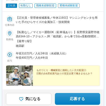
正社員
転勤なし
職種未経験歓迎
業種未経験歓迎
【正社員・管理者候補募集／年休119日】マシニングセンタを用
いた手のひらサイズの金属加工・技術開発
仕事内容
【転勤なし／マイカー通勤OK（駐車場あり）】長野県安曇野市穂
高6344-10＜アクセス＞JR「穂高駅」から車で3分※受動喫煙対
勤務地
策：あり（屋内禁煙）
【最寄り駅】
穂高駅
年収310万円／入社3年目（未経験入社）
年収400万円／入社4年目
給与
ものづくり・機械製造に挑戦したい方大歓迎◎
日勤のみ&昇給賞与ありの安定企業で働きませんか？
気になる
応募する