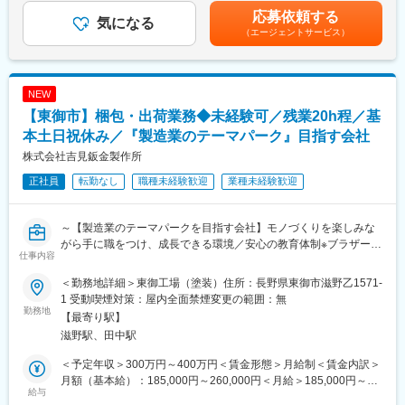
当（扶養する子供が１８歳まで１人あたり４０００円）、技術手
応募依頼する
■働きやすさ
気になる
当、資格手当、役職手当賃金はあくまでも目安の金額であり、選
（エージェントサービス）
八ヶ岳山麓の広大で豊かな自然に恵まれた環境でモノづくりを行
考を通じて上下する可能性があります。月給(月額)は固定手当を含
っています。土日休み×年休117日で休日も充実！日勤で平均残業
めた表記です。
10～15時間なのでワークライフバランスを保てます（社員の半数
以上は女性！冷暖房も含め、働きやすい就業環境です）
NEW
【東御市】梱包・出荷業務◆未経験可／残業20h程／基
■組織
金属加工の部門は約25名の社員が活躍中です。
本土日祝休み／『製造業のテーマパーク』目指す会社
株式会社吉見鈑金製作所
■社風（新製品の開発）
正社員
転勤なし
職種未経験歓迎
業種未経験歓迎
社員の「困りごと・こうだったらいいなと思うこと」の声が商品
開発の原点に！『超モノづくり部品大賞』『防災グッズ大賞』
『東京ビジネスサミット』といった受賞歴や、TVのメディア実績
～【製造業のテーマパークを目指す会社】モノづくりを楽しみな
があります◎
がら手に職をつけ、成長できる環境／安心の教育体制※ブラザー制
≪製品例≫
仕事内容
度有／残業20時間程・夜勤なし／2025年6月新設の新工場／増収
・ワンタッチ給油栓『コッくん』：ペール缶・一斗缶がそのまま
増益続ける地元の優良企業～
給油タンクに
＜勤務地詳細＞東御工場（塗装）住所：長野県東御市滋野乙1571-
・自動服薬支援機『コッくんお薬よ～』：決めた時間にお薬が自
1 受動喫煙対策：屋内全面禁煙変更の範囲：無
■業務概要：
勤務地
動で出てくる
【最寄り駅】
板金製品を中心に取り扱っている当社にて、板金製品の塗装工程
・災害支援車『コッくんレスキュー』：災害時に必要なライフラ
滋野駅、田中駅
の中の製品の梱包・発送業務を行っていただきます。
インが１台に全て搭載
＜予定年収＞300万円～400万円＜賃金形態＞月給制＜賃金内訳＞
■業務詳細：
■会社の魅力・特徴
月額（基本給）：185,000円～260,000円＜月給＞185,000円～
前処理・吹き付けを経た製品は品質検査をし、検査に合格した製
給与
当社は自動車部品の研削・加工事業を中心としたモノづくりを行
260,000円＜昇給有無＞有＜残業手当＞有＜給与補足＞■昇給：あ