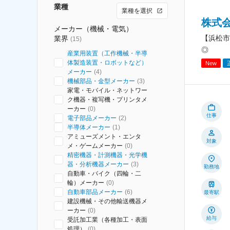
業種
業種を選択
株式
メーカー（機械・電気）
【浜松市
業界
(
15
)
◎
産業用装置（工作機械・半導
体製造装置・ロボットなど）
New
メーカー
(
4
)
機械部品・金型メーカー
(
3
)
家電・モバイル・ネットワー
ク機器・複写機・プリンタメ
ーカー
(
0
)
仕事
電子部品メーカー
(
2
)
半導体メーカー
(
1
)
アミューズメント・エンタ
対象
メ・ゲームメーカー
(
0
)
精密機器・計測機器・光学機
器・分析機器メーカー
(
3
)
勤務地
自動車・バイク（四輪・二
輪）メーカー
(
0
)
自動車部品メーカー
(
6
)
最寄駅
建設機械・その他輸送機器メ
ーカー
(
0
)
給与
受託加工業（各種加工・表面
処理）
(
0
)