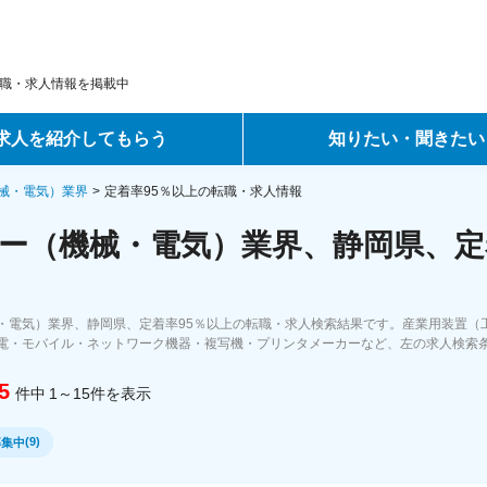
職・求人情報を掲載中
求人を紹介してもらう
知りたい・聞きたい
ントサービス
転職ノウハウ
械・電気）業界
定着率95％以上の転職・求人情報
ー（機械・電気）業界、静岡県、定着
サービス
データで見る転職
ーエージェントサービス
コラム・インタビュー
・電気）業界、静岡県、定着率95％以上の転職・求人検索結果です。産業用装置（
電・モバイル・ネットワーク機器・複写機・プリンタメーカーなど、左の求人検索
転職Q&A
5
件中
1～15
件
を表示
(
9
)
募集中