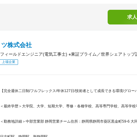
求人
リツ株式会社
フィールドエンジニア(電気工事士) ※東証プライム／世界シェアトップ
上場企業
【完全週休二日制/フルフレックス/年休127日/技術者として成長できる環境/グロー
＜最終学歴＞大学院、大学、短期大学、専修・各種学校、高等専門学校、高等学校
＜勤務地詳細＞中部営業部 静岡営業チーム住所：静岡県静岡市葵区黒金町59-6 大同
日吉町駅、静岡駅、新静岡駅