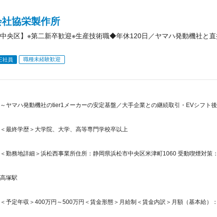
会社協栄製作所
中央区】※第二新卒歓迎※生産技術職◆年休120日／ヤマハ発動機社と
職種未経験歓迎
正社員
～ヤマハ発動機社のtier1メーカーの安定基盤／大手企業との継続取引・EVシフ
＜最終学歴＞大学院、大学、高等専門学校卒以上
＜勤務地詳細＞浜松西事業所住所：静岡県浜松市中央区米津町1060 受動喫煙対策：
高塚駅
＜予定年収＞400万円～500万円＜賃金形態＞月給制＜賃金内訳＞月額（基本給）：240,0