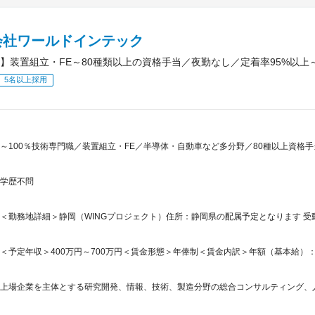
会社ワールドインテック
】装置組立・FE～80種類以上の資格手当／夜勤なし／定着率95%以上
5名以上採用
～100％技術専門職／装置組立・FE／半導体・自動車など多分野／80種以上資格
学歴不問
＜勤務地詳細＞静岡（WINGプロジェクト）住所：静岡県の配属予定となります 受動
＜予定年収＞400万円～700万円＜賃金形態＞年俸制＜賃金内訳＞年額（基本給）：3,609
上場企業を主体とする研究開発、情報、技術、製造分野の総合コンサルティング、人