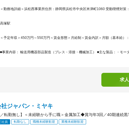
＜勤務地詳細＞浜松西事業所住所：静岡県浜松市中央区米津町1060 受動喫煙対策：
高塚駅
＜予定年収＞450万円～550万円＜賃金形態＞月給制＜賃金内訳＞月額（基本給）：240,0
■事業内容： 輸送用機器部品製造（プレス・溶接・機械加工） ■主な製品：・モータ
求人
会社ジャパン・ミヤキ
／転勤無し】＜未経験から手に職＞金属加工◆賞与年3回／40期連続黒
転勤なし
職種未経験歓迎
業種未経験歓迎
正社員