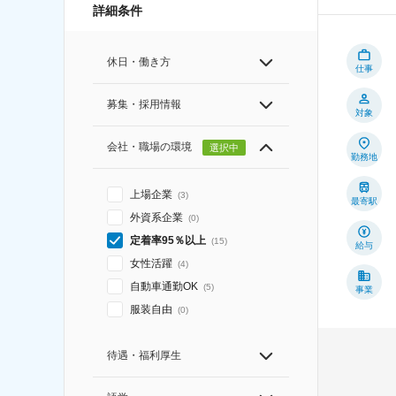
詳細条件
休日・働き方
仕事
募集・採用情報
対象
会社・職場の環境
選択中
勤務地
上場企業
(
3
)
最寄駅
外資系企業
(
0
)
定着率95％以上
(
15
)
給与
女性活躍
(
4
)
自動車通勤OK
(
5
)
事業
服装自由
(
0
)
待遇・福利厚生