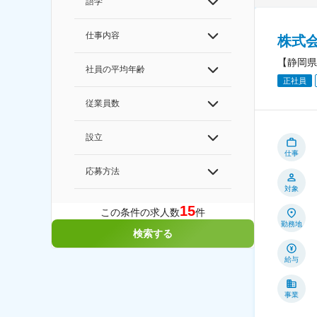
語学
仕事内容
株式
【静岡県
社員の平均年齢
正社員
従業員数
設立
仕事
応募方法
対象
15
この条件の求人数
件
勤務地
検索する
給与
事業