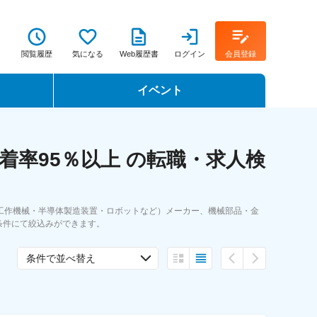
閲覧履歴
気になる
Web履歴書
ログイン
会員登録
イベント
転職イベント・転職セミナー
率95％以上 の転職・求人検
転職フェア
転職セミナー動画
工作機械・半導体製造装置・ロボットなど）メーカー、機械部品・金
条件にて絞込みができます。
条件で並べ替え