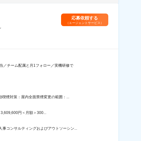
応募依頼する
（エージェントサービス）
～
手当／チーム配属と月1フォロー／実機研修で
喫煙対策：屋内全面禁煙変更の範囲：...
,600円＜月額＞300...
事コンサルティングおよびアウトソーシン...