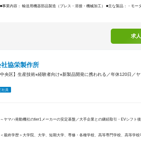
■事業内容： 輸送用機器部品製造（プレス・溶接・機械加工） ■主な製品：・モータ
求人
会社協栄製作所
中央区】生産技術※経験者向け※新製品開発に携われる／年休120日／
正社員
～ヤマハ発動機社のtier1メーカーの安定基盤／大手企業との継続取引・EVシフ
＜最終学歴＞大学院、大学、短期大学、専修・各種学校、高等専門学校、高等学校