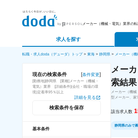
メーカー（機械・電気）業界の転
求人を探す
詳細条件から探す
エージェ
転職・求人doda（デューダ）トップ
東海
静岡県
メーカー（機
メーカ
新着求人から探す
スカウト
[
]
現在の検索条件
条件変更
索結果
[勤務地]静岡県 [業種]メーカー（機械・
求人特集から探す
パートナ
電気）業界 [詳細条件](会社・職場の環
メーカー（機械
境)定着率95％以上
詳細を見る
型メーカー、家
検索条件を保存
1
該当求人数
静岡県のみで
基本条件