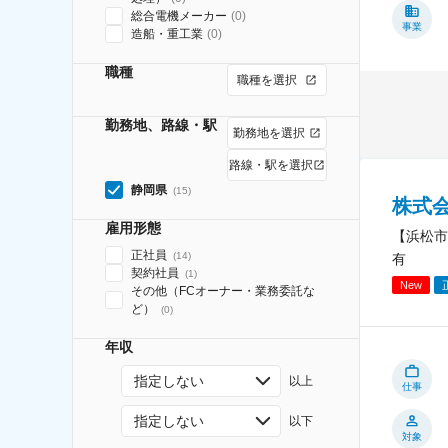
総合電機メーカー
(
0
)
事業
造船・重工業
(
0
)
職種
職種を選択
勤務地、路線・駅
勤務地を選択
路線・駅を選択
静岡県
(
15
)
株式
雇用形態
【浜松市
正社員
(
14
)
有
契約社員
(
1
)
New
その他（FCオーナー・業務委託な
ど）
(
0
)
年収
指定しない
以上
仕事
指定しない
以下
対象