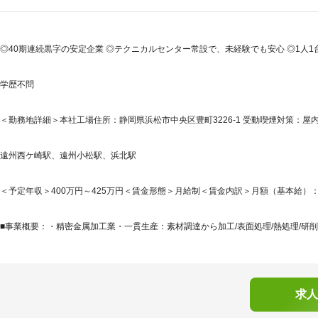
◎40期連続黒字の安定企業 ◎テクニカルセンター常設で、未経験でも安心 ◎1人1
学歴不問
＜勤務地詳細＞本社工場住所：静岡県浜松市中央区豊町3226-1 受動喫煙対策：
遠州西ケ崎駅、遠州小松駅、浜北駅
＜予定年収＞400万円～425万円＜賃金形態＞月給制＜賃金内訳＞月額（基本給）：250,0
■事業概要：・精密金属加工業・一貫生産：素材調達から加工/表面処理/熱処理/研削仕
求人