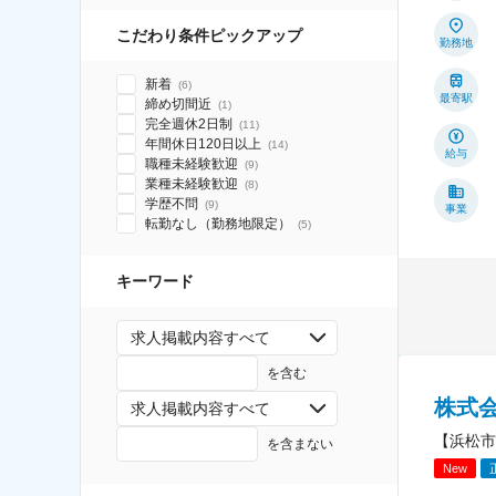
こだわり条件ピックアップ
勤務地
新着
(
6
)
最寄駅
締め切間近
(
1
)
完全週休2日制
(
11
)
年間休日120日以上
(
14
)
給与
職種未経験歓迎
(
9
)
業種未経験歓迎
(
8
)
学歴不問
(
9
)
事業
転勤なし（勤務地限定）
(
5
)
キーワード
求人掲載内容すべて
を含む
株式
求人掲載内容すべて
【浜松市
を含まない
New