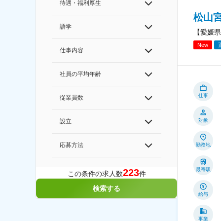
待遇・福利厚生
松山
語学
【愛媛県
New
仕事内容
社員の平均年齢
仕事
従業員数
対象
設立
応募方法
勤務地
最寄駅
223
この条件の求人数
件
検索する
給与
事業