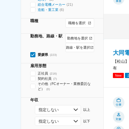
事業
総合電機メーカー
(
21
)
造船・重工業
(
6
)
職種
職種を選択
勤務地、路線・駅
勤務地を選択
路線・駅を選択
大同
愛媛県
(
223
)
【松山】
雇用形態
有
正社員
(
216
)
New
契約社員
(
7
)
その他（FCオーナー・業務委託な
ど）
(
0
)
年収
仕事
指定しない
以上
対象
指定しない
以下