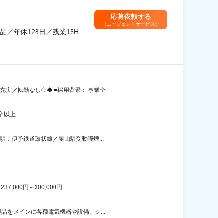
応募依頼する
（エージェントサービス）
／年休128日／残業15H
充実／転勤なし◇◆ ■採用背景： 事業全
卒以上
駅：伊予鉄道環状線／勝山駅受動喫煙...
00円～300,000円...
品をメインに各種電気機器や設備、シ...