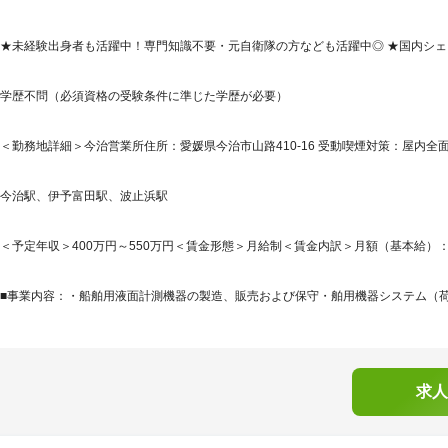
★未経験出身者も活躍中！専門知識不要・元自衛隊の方なども活躍中◎ ★国内シェ
学歴不問（必須資格の受験条件に準じた学歴が必要）
＜勤務地詳細＞今治営業所住所：愛媛県今治市山路410-16 受動喫煙対策：屋内全
今治駅、伊予富田駅、波止浜駅
＜予定年収＞400万円～550万円＜賃金形態＞月給制＜賃金内訳＞月額（基本給）：214,3
■事業内容：・船舶用液面計測機器の製造、販売および保守・舶用機器システム（荷役
求人