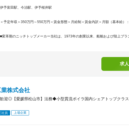
伊予富田駅、今治駅、伊予桜井駅
＜予定年収＞350万円～550万円＜賃金形態＞月給制＜賃金内訳＞月額（基本給）：210,0
■変革期のニッチトップメーカー当社は、1973年の創業以来、船舶および陸上プラン
求人
工業株式会社
歓迎◎【愛媛県松山市】法務◆小型貫流ボイラ国内シェアトップクラス
上場企業
正社員