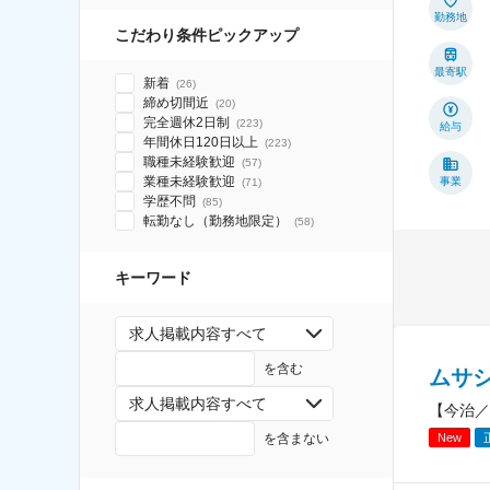
勤務地
こだわり条件ピックアップ
最寄駅
新着
(
26
)
締め切間近
(
20
)
完全週休2日制
(
223
)
給与
年間休日120日以上
(
223
)
職種未経験歓迎
(
57
)
業種未経験歓迎
事業
(
71
)
学歴不問
(
85
)
転勤なし（勤務地限定）
(
58
)
キーワード
求人掲載内容すべて
を含む
ムサ
求人掲載内容すべて
【今治／
を含まない
New