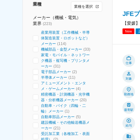
業種
業種を選択
JFE
メーカー（機械・電気）
【愛媛】
業界
(
223
)
New
産業用装置（工作機械・半導
体製造装置・ロボットなど）
メーカー
(
114
)
機械部品・金型メーカー
(
33
)
家電・モバイル・ネットワー
ク機器・複写機・プリンタメ
仕事
ーカー
(
31
)
電子部品メーカー
(
2
)
半導体メーカー
(
11
)
対象
アミューズメント・エンタ
メ・ゲームメーカー
(
4
)
精密機器・計測機器・光学機
勤務地
器・分析機器メーカー
(
20
)
自動車・バイク（四輪・二
最寄駅
輪）メーカー
(
1
)
自動車部品メーカー
(
5
)
建設機械・その他輸送機器メ
給与
ーカー
(
21
)
受託加工業（各種加工・表面
処理）
(
2
)