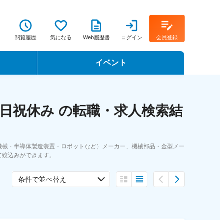
閲覧履歴
気になる
Web履歴書
ログイン
会員登録
イベント
転職イベント・転職セミナー
日祝休み の転職・求人検索結
転職フェア
転職セミナー動画
機械・半導体製造装置・ロボットなど）メーカー、機械部品・金型メー
て絞込みができます。
条件で並べ替え