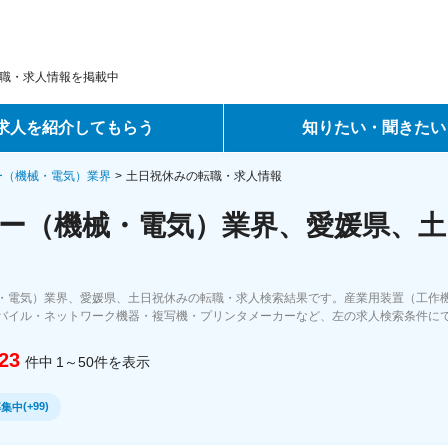
職・求人情報を掲載中
求人を紹介してもらう
知りたい・聞きたい
ントサービス
転職ノウハウ
ー（機械・電気）業界
土日祝休みの転職・求人情報
ー（機械・電気）業界、愛媛県、土
サービス
データで見る転職
ーエージェントサービス
コラム・インタビュー
・電気）業界、愛媛県、土日祝休みの転職・求人検索結果です。産業用装置（工作
バイル・ネットワーク機器・複写機・プリンタメーカーなど、左の求人検索条件に
転職Q&A
23
件中
1～50
件
を表示
(
+99
)
募集中