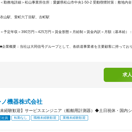
＜勤務地詳細＞松山事業所住所：愛媛県松山市中央1-50-2 受動喫煙対策：敷地内
衣山駅、萱町六丁目駅、古町駅
＜予定年収＞390万円～425万円＜賃金形態＞月給制＜賃金内訳＞月額（基本給）：193,5
■企業概要：当社は大同信号グループとして、各鉄道事業者を主要顧客に持っており、
求人
シノ機器株式会社
未経験歓迎】サービスエンジニア（船舶用計測器）◆土日祝休・国内シェ
転勤なし
職種未経験歓迎
業種未経験歓迎
正社員