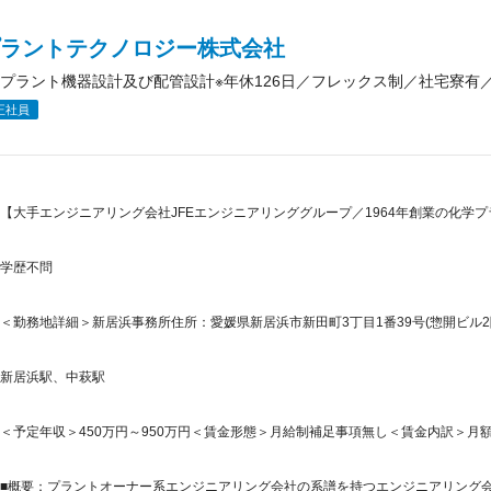
プラントテクノロジー株式会社
プラント機器設計及び配管設計※年休126日／フレックス制／社宅寮有
正社員
【大手エンジニアリング会社JFEエンジニアリンググループ／1964年創業の化学
学歴不問
＜勤務地詳細＞新居浜事務所住所：愛媛県新居浜市新田町3丁目1番39号(惣開ビル2
新居浜駅、中萩駅
＜予定年収＞450万円～950万円＜賃金形態＞月給制補足事項無し＜賃金内訳＞月額（基本
■概要：プラントオーナー系エンジニアリング会社の系譜を持つエンジニアリング会社