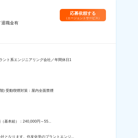
応募依頼する
（エージェントサービス）
／退職金有
プラント系エンジニアリング会社／年間休日1
階) 受動喫煙対策：屋内全面禁煙
給）：240,000円～55...
となります。住友化学のプラントエンジ...