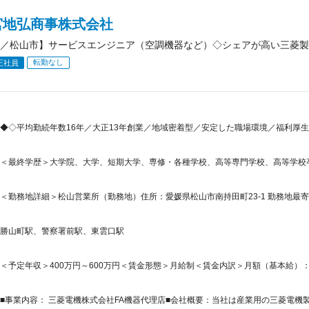
宮地弘商事株式会社
／松山市】サービスエンジニア（空調機器など）◇シェアが高い三菱製品
転勤なし
正社員
◆◇平均勤続年数16年／大正13年創業／地域密着型／安定した職場環境／福利厚生
＜最終学歴＞大学院、大学、短期大学、専修・各種学校、高等専門学校、高等学校
＜勤務地詳細＞松山営業所（勤務地）住所：愛媛県松山市南持田町23-1 勤務地最寄
勝山町駅、警察署前駅、東雲口駅
＜予定年収＞400万円～600万円＜賃金形態＞月給制＜賃金内訳＞月額（基本給）：237,0
■事業内容： 三菱電機株式会社FA機器代理店■会社概要：当社は産業用の三菱電機製