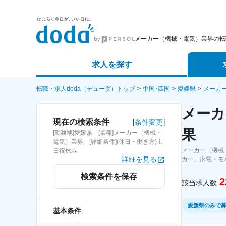
メーカー（機械・電気）業界の転
求人を探す
詳細条件から探す
エージェ
転職・求人doda（デューダ）トップ
中国･四国
愛媛県
メーカ
メーカ
新着求人から探す
スカウト
[
]
現在の検索条件
条件変更
果
[勤務地]愛媛県 [業種]メーカー（機械・
求人特集から探す
パートナ
電気）業界 [詳細条件](休日・働き方)土
メーカー（機械
日祝休み
詳細を見る
カー、家電・モ
検索条件を保存
2
該当求人数
愛媛県のみで
基本条件