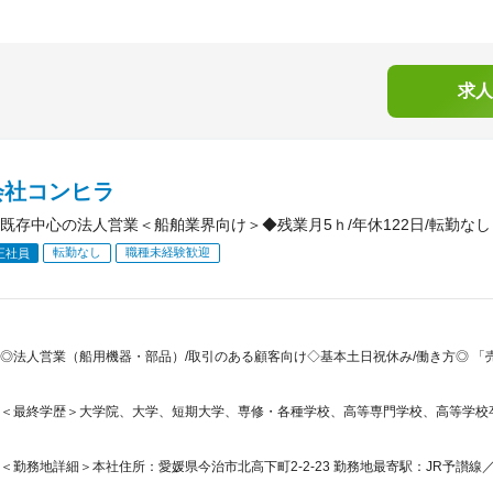
求人
会社コンヒラ
既存中心の法人営業＜船舶業界向け＞◆残業月5ｈ/年休122日/転勤なし
転勤なし
職種未経験歓迎
正社員
◎法人営業（船用機器・部品）/取引のある顧客向け◇基本土日祝休み/働き方◎ 
＜最終学歴＞大学院、大学、短期大学、専修・各種学校、高等専門学校、高等学校
＜勤務地詳細＞本社住所：愛媛県今治市北高下町2-2-23 勤務地最寄駅：JR予讃線／