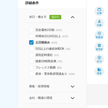
詳細条件
仕事
休日・働き方
選択中
対象
完全週休2日制
(
223
)
年間休日120日以上
(
223
)
勤務地
土日祝休み
(
223
)
5日以上の連続休暇OK
(
14
)
最寄駅
原則定時退社
(
13
)
残業20時間未満
給与
(
75
)
フレックス勤務
(
80
)
事業
産休・育休取得実績あり
(
126
)
募集・採用情報
会社・職場の環境