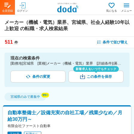
会員登録
ログイン
気になる
メニュー
メーカー（機械・電気）業界、宮城県、社会人経験10年以
上歓迎
の転職・求人検索結果
511
条件で並び替え
件
現在の検索条件
[勤務地]宮城県 [業種]メーカー（機械・電気）業界 [詳細条件](募集・採用情報)社会人経験10年以上歓迎
新着求人をいつでもチェック
条件の変更
この条件を保存
宮城県
のみで募集中
自動車整備士／設備充実の自社工場／残業少なめ／月
給30万円～
有限会社ファースト自動車