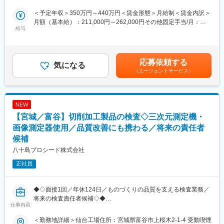
ける
が働きやすい環境づくりにも尽力しています。社内公募制度を活
・泉中央駅送迎バスや住宅手当など地方移住を支える福利厚生が
用して自分のキャリアを自由に選択できる環境が整っています。
＜予定年収＞350万円～440万円＜賃金形態＞月給制＜賃金内訳＞
充実
月額（基本給）：211,000円～262,000円その他固定手当/月：
給与
変更の範囲：会社の定める業務
9,000円～18,000円＜月給＞220,000円～280,000円＜昇給有無＞
半導体製造装置の組立と保守を主軸に事業展開する当社にて回路
有＜残業手当＞有＜給与補足＞※経験やスキルを考慮して決定しま
設計と実機検証の業務をお任せします
す。■その他固定手当：住宅手当■昇給：あり※1月あたり0.04％～
■職務内容：
20.17％（前年度実績）■賞与：あり※年2回、合計2.50ヶ月分（前
応募依頼する
・電子部品の代替検討とデータシート比較
気になる
年度実績）賃金はあくまでも目安の金額であり、選考を通じて上
（エージェントサービス）
・回路図を読み設計上の整合性確認
下する可能性があります。月給(月額)は固定手当を含めた表記で
・オシロスコープ等による波形観測と実機評価
す。
・評価報告書の作成と顧客説明資料の作成
・現場との連携による不具合改善対応
NEW
上記は設計室での机上検証から実機試験室での波形観測までを含
【宮城／富谷】切削加工製品の検査◇三次元測定機・
む業務です 新旧部品の電気特性差を明確にし 実機での熱やノイズ
影響を評価して報告書にまとめ 顧客との技術確認まで一貫して担
画像測定器使用／品質改善にも携わる／将来の責任者
当いただきます
候補
八十島プロシード株式会社
■半導体装置の安定受託ビジネス
技術力を背景に組立 開発 保守まで一貫対応できる点が当社の強み
正社員
であり 顧客は大手半導体関連企業が中心で取引の安定性が高い点
が魅力です 組織は増産フェーズにあり 若手でも裁量を持って成長
できる環境です
◆◇面接1回／年休124日／ものづくりの品質を支える検査業務／
将来の検査責任者候補◇◆
仕事内容
■働きやすさと成長支援
残業は月平均20時間程度で年間休日も確保されており 1時間単位
◎工場内は一定の温度・湿度に保たれており快適な環境です。
＜勤務地詳細＞仙台工場住所：宮城県富谷市上桜木2-1-4 受動喫煙