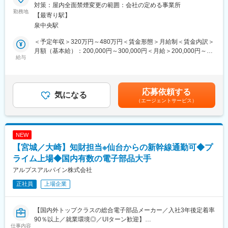
の有給制度や育休実績など働きやすさを重視しています 教育制度
◎油汚れや粉じんがないクリーンな作業環境で就業いただけま
対策：屋内全面禁煙変更の範囲：会社の定める事業所
やOJTで未経験者を丁寧に育成し キャリアアップの道も明確に用
す。
勤務地
【最寄り駅】
意しています
泉中央駅
■職務内容：
■当社について：
当社が製造する切削加工製品および協力会社で製造された部品の
＜予定年収＞320万円～480万円＜賃金形態＞月給制＜賃金内訳＞
当社は装置組立と保守を主軸に設計 調達まで一気通貫で提供でき
品質検査業務をお任せいたします。
月額（基本給）：200,000円～300,000円＜月給＞200,000円～
る体制を持ち 顧客ニーズに迅速に応える技術力が強みです 大手メ
◇製品の品質検査業務
給与
300,000円＜昇給有無＞有＜残業手当＞有賃金はあくまでも目安
ーカーとの取引継続により収益基盤が安定しており 地方事業所と
製品図面や検査基準書に基づき、外観・寸法・精度などの品質確
の金額であり、選考を通じて上下する可能性があります。月給(月
本社の連携で人員拡大を進めているため成長余地が大きいです 技
認を行います。ノギス、マイクロメーターをはじめ、三次元測定
額)は固定手当を含めた表記です。
術力と保守サービスを武器に競合他社との差別化が図れており 今
機や画像測定器などの測定機器を用いて、製品が規格を満たして
応募依頼する
後も需要の高い分野でキャリアを築ける環境です
いるか検査していただきます。
気になる
（エージェントサービス）
◇不適合品の原因分析および改善活動
変更の範囲：会社の定める業務
検査の結果、不具合や規格外製品が発見された場合は、製造部門
や協力会社と連携し、原因究明や再発防止に向けた改善を行いま
す。
NEW
【宮城／大崎】知財担当※仙台からの新幹線通勤可◆プ
■キャリアパス：
入社後は製品知識や測定機器の操作方法を習得しながら、品質検
ライム上場◆国内有数の電子部品大手
査の実務経験を積んでいただきます。
アルプスアルパイン株式会社
その後は三次元測定機のプログラム作成や品質改善活動、不適合
正社員
上場企業
対応など、より専門性の高い業務に挑戦いただきます。
将来的には検査室の責任者として、
・検査チームのマネジメント
【国内外トップクラスの総合電子部品メーカー／入社3年後定着率
・品質保証体制の構築
90％以上／就業環境◎／UIターン歓迎】
・製造部門や営業部門との調整
仕事内容