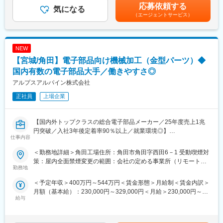
績：平均17,000円賃金はあくまでも目安の金額であり、選考を通
など拡大しており、車載／民生／産業機器など多岐にわたる製品
・Python、C++等でのプログラミング
応募依頼する
気になる
じて上下する可能性があります。月給(月額)は固定手当を含めた表
を保有し、幅広い業界と取引を行っています。また、従業員の方
（エージェントサービス）
記です。
が働きやすい環境づくりにも尽力しています。社内公募制度を活
■組織ミッション：
用して自分のキャリアを自由に選択できる環境が整っています。
タクトスイッチ生産設備準備、生産設備改善
変更の範囲：会社の定める業務
NEW
■当ポジションの魅力：
◎ゲーム機・スマホ・車関連で幅広い採用実績
【宮城/角田】電子部品向け機械加工（金型パーツ）◆
◎希望により海外拠点での仕事も可能
国内有数の電子部品大手／働きやすさ◎
アルプスアルパイン株式会社
■配属部署：
約40名(20～30代と40～60代までが半々）の職場で設計・組立・
正社員
上場企業
制御・計測といった各分野毎の担当者が連携し生産設備の準備を
行っているため、チームワークを重視したとてもアットホームな
職場です。
【国内外トップクラスの総合電子部品メーカー／25年度売上1兆
円突破／入社3年後定着率90％以上／就業環境◎】
仕事内容
■福利厚生面：
・独身寮／社宅制度（約1万円/月）／社宅家賃補助制度／入社に
■業務内容：
＜勤務地詳細＞角田工場住所：角田市角田字西田6－1 受動喫煙対
伴う引っ越し手当会社負担（住宅関連制度にて社内規定あり）
金型補修パーツの製作
策：屋内全面禁煙変更の範囲：会社の定める事業所（リモートワ
・24時間（週）までリモートワーク可／フレックスタイム制度有
勤務地
ーク含む）
／平均月残業は12.6H
■組織ミッション：
＜予定年収＞400万円～544万円＜賃金形態＞月給制＜賃金内訳＞
・仕事と子育て／介護の両立支援制度充実／育児休業復帰率
タクトスイッチ製品向け基幹部品の製造
月額（基本給）：230,000円～329,000円＜月給＞230,000円～
100％（23年度時点）／平均勤続年数17.7年
給与
329,000円＜昇給有無＞有＜残業手当＞有＜給与補足＞※経験やス
■配属先情報：
キルを考慮して決定します。■賞与：年2回（6月・12月）※2025
■企業説明：
・角田製造部品製造グループは約160名で、年代はバランスよく
年度実績：年間平均4.95ヶ月■昇給：年1回（3月）※2026年度実
東証プライム上場の大手総合電子部品グローバルメーカーで、
在籍