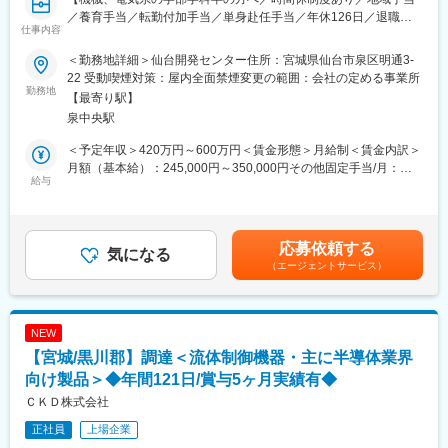
認）
／養育手当／転勤付加手当／単身赴任手当／年休126日／退職金
仕事内容
・納品後アフターフォロー
あり／創業60年超／大手半導体メーカーと取引多数】
＜勤務地詳細＞仙台開発センター住所：宮城県仙台市泉区明通3-
■当社について
◆業務内容
22 受動喫煙対策：屋内全面禁煙変更の範囲：会社の定める事業所
2024年2月に創業から3年11か月で上場した「モノづくりのあり方
・新規立ち上げとなるフィジカルAIプロジェクトにて、既存デー
勤務地
【最寄り駅】
を変え、世界を変えていく」をミッションに、AI×IoTで「製造現
タの分析から開発・実証まで行っていただきます。
泉中央駅
場のデファクトスタンダードの構築」を目指す会社です。
・AI×ロボティクスで製造装置を自動組立化し、受託製造事業の生
産性効率アップを目指します。
＜予定年収＞420万円～600万円＜賃金形態＞月給制＜賃金内訳＞
当社は製造現場の自動化及び省人化を支援するべく、自社開発の
※出張あり
月額（基本給）：245,000円～350,000円その他固定手当/月：
AI技術を活用したソフトウェアプロダクト + ハードウェアの両軸
給与
10,000円＜月給＞255,000円～360,000円＜昇給有無＞有＜残業手
で工場ラインのインテグレーション提案を行い、工場現場実装を
◆魅力
当＞有＜給与補足＞※経験・スキル・年齢等により変動します※昇
通じた課題解決型ソリューションを提供しています。
新規事業となるため未確定要素も多々ありますが、未経験でもフ
給、賞与は会社業績による■賞与：年2回（2025年度実績：3.8ヶ
ィジカルAIの研究に関わってみたい方、新しいことにチャレンジ
月）賃金はあくまでも目安の金額であり、選考を通じて上下する
応募依頼する
現在はAI外観検査事業およびコンサルティング事業を中心に事業
したい方にとってやりがいのある業務だと思います。
気になる
可能性があります。月給(月額)は固定手当を含めた表記です。
（エージェントサービス）
拡大しており、今後も製造現場における様々な課題解決に向け
た、自社製のAIソフトウェア×IoTによる新たなソリューション領
◆当社の魅力
域へと事業を拡大していきます。
当社は、創業60年超、半導体製造装置をメインとしたFA機器（工
場自動化機器）の専門商社です。大手半導体メーカーとのお取引
NEW
変更の範囲：会社の定める全ての業務
があります。
【宮城/黒川郡】調達＜流体制御機器・主に半導体業界
商社が母体ではあるものの、当社グループにて一気通貫でお客様
をサポートできる体制やメーカー機能も備えている点が強みで
向け製品＞◆年間121日/賞与5ヶ月実績有◆
す。
ＣＫＤ株式会社
正社員
上場企業
変更の範囲：会社の定める業務