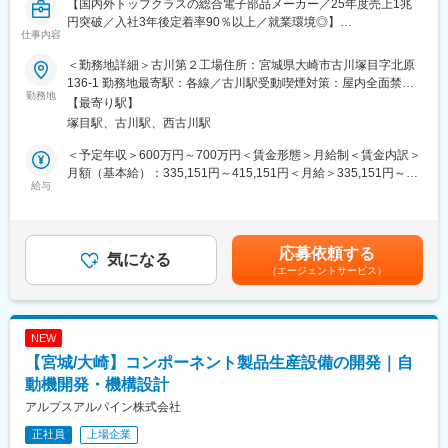
東北サービスは約6名体制で、長期的なキャリアアップのためのジ
【国内外トップクラスの総合電子部品メーカー／25年度売上1兆
ョブローテーションも導入しています。
円突破／入社3年後定着率90％以上／就業環境◎】
仕事内容
■業務の魅力
■募集背景：
＜勤務地詳細＞古川第２工場住所：宮城県大崎市古川塚目字北原
国内唯一の紙幣印刷機メーカーであり、世界的にもトップクラス
（1）新規に工場セキュリティを検討／推進する必要があるため
136-1 勤務地最寄駅：各線／古川駅受動喫煙対策：屋内全面禁煙
のシェアを誇ります。安定性と将来性を兼ね備えた環境で、専門
（2）従来の技術と異なり、包括的な対応が必要なため
勤務地
変更の範囲：会社の定める事業所（リモートワーク含む）
【最寄り駅】
性を高められます。
塚目駅、古川駅、西古川駅
■業務内容：
■教育体制
（1）技術責任者
＜予定年収＞600万円～700万円＜賃金形態＞月給制＜賃金内訳＞
OJTや先輩社員による技術指導など、未経験分野でも着実に技術
・工場セキュリティ規定の策定に際し、技術的視点で参画
月額（基本給）：335,151円～415,151円＜月給＞335,151円～
を身につけられる体制です。
・リスク評価、是正対応優先度設定、推進
給与
415,151円＜昇給有無＞有＜残業手当＞有＜給与補足＞※経験やス
・セキュリティコストマネジメント
キルを考慮して決定します。■賞与：年2回（6月・12月）※2025
■就業環境
（2）推進メンバー
年度実績：年間平均4.95ヶ月■昇給：年1回（3月）※2026年度実
残業平均は月20～30時間、年間休日125日以上、各種福利厚生も
・工場セキュリティ施策検討、評価、導入、運用
績：平均17,000円賃金はあくまでも目安の金額であり、選考を通
応募依頼する
充実し、ワークライフバランスを実現しやすい環境です。
気になる
じて上下する可能性があります。月給(月額)は固定手当を含めた表
（エージェントサービス）
■組織ミッション：
記です。
■想定されるキャリアパス
工場セキュリティ実現に向けた、規定の整備／実際の導入ガイド
サービスエンジニアとして経験を積んだ後、企画やマネジメント
ラインの策定
へのキャリアアップも目指せます。
NEW
■当ポジションの魅力：
【宮城/大崎】コンポーネント製品生産設備の開発｜自
■企業の特徴/魅力
工場セキュリティ業務は社会的にも今後必要とされる技術であ
100年の歴史を持ち、独自技術で印刷産業をリード。安定した国
り、自身のキャリアアップが世の中の企業活動の貢献に繋がるこ
動機開発・機構設計
内事業を基盤とし、グローバル展開にも積極的です。
とが魅力です。
アルプスアルパイン株式会社
変更の範囲：会社の定める業務
正社員
上場企業
■配属部署：