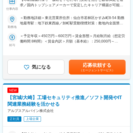
・独身寮／社宅制度（約1万円/月）／社宅家賃補助制度／入社に
求／国内トップシェアメーカーで安定したキャリア構築が可能】
伴う引っ越し手当会社負担（住宅関連制度にて社内規定あり）
仕事内容
・24時間（週）までリモートワーク可／フレックスタイム制度有
■業務概要
／平均月残業は12.6H
＜勤務地詳細＞東北営業所住所：仙台市若林区かすみ町8-54 勤務
当社のサービスエンジニアとして、印刷機械の電気系統を中心と
・仕事と子育て／介護の両立支援制度充実／育児休業復帰率
地最寄駅：地下鉄東西線／卸町駅受動喫煙対策：敷地内全面禁煙
した修繕や保守業務を担当します。予防保全や改造工事の計画立
勤務地
100％（23年度時点）／平均勤続年数17.7年
変更の範囲：会社の定める事業所
案、トラブル時の原因調査から復旧まで一貫して対応し、点検後
＜予定年収＞450万円～600万円＜賃金形態＞月給制月給（想定労
の改善提案やお客様への説明も行います。また、若手エンジニア
■企業説明：
働時間 8時間）＜賃金内訳＞月額（基本給）：250,000円～
への技術指導もお任せします。
東証プライム上場の大手総合電子部品グローバルメーカーで、
給与
330,000円＜月給＞250,000円～330,000円＜昇給有無＞有＜残業
2025年度の売上高は1兆円を突破、安定した経営基盤を保有して
手当＞有＜給与補足＞これまでの経験・能力等を考慮の上、当社
■業務詳細
います。
基準により支給いたします賃金はあくまでも目安の金額であり、
・印刷機械の電気系統の修繕、定期点検、保守作業
主要な市場は国内以外にも、米州／欧州／中国／ASEAN／インド
選考を通じて上下する可能性があります。月給(月額)は固定手当を
・計画工事（改造、更新、予防保全）の立案・実行
応募依頼する
など拡大しており、車載／民生／産業機器など多岐にわたる製品
気になる
含めた表記です。
・トラブル発生時の迅速な原因究明と復旧作業
を保有し、幅広い業界と取引を行っています。また、従業員の方
（エージェントサービス）
・点検作業後の改善提案、作業内容の報告・お客様への説明
が働きやすい環境づくりにも尽力しています。社内公募制度を活
・若手サービスマンへの技術支援や育成
用して自分のキャリアを自由に選択できる環境が整っています。
東北エリアを中心に、案件によっては東京都内や他エリアへの出
NEW
張対応も発生します。2名体制などチームでの業務も多く、連携を
変更の範囲：会社の定める業務
重視した働き方が特徴です。
【宮城/大崎】工場セキュリティ推進／ソフト開発やIT
関連業務経験を活かせる
■扱うサービス
アルプスアルパイン株式会社
印刷機械のほか、関連する電気設備のメンテナンス全般を担当し
ます。
正社員
上場企業
■組織構成