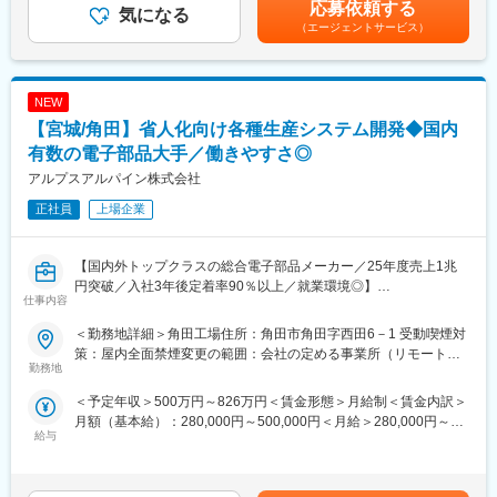
タクトスイッチ生産設備準備、生産設備改善
応募依頼する
気になる
じて上下する可能性があります。月給(月額)は固定手当を含めた表
（エージェントサービス）
記です。
■当ポジションの魅力：
◎ゲーム機・スマホ・車関連で幅広い採用実績
◎希望により海外拠点での仕事も可能
NEW
■配属部署：
【宮城/角田】省人化向け各種生産システム開発◆国内
約40名(20～30代と40～60代までが半々）の職場で設計・組立・
有数の電子部品大手／働きやすさ◎
制御・計測といった各分野毎の担当者が連携し生産設備の準備を
アルプスアルパイン株式会社
行っているため、チームワークを重視したとてもアットホームな
職場です。
正社員
上場企業
■福利厚生面：
・独身寮／社宅制度（約1万円/月）／社宅家賃補助制度／入社に
【国内外トップクラスの総合電子部品メーカー／25年度売上1兆
伴う引っ越し手当会社負担（住宅関連制度にて社内規定あり）
円突破／入社3年後定着率90％以上／就業環境◎】
仕事内容
・24時間（週）までリモートワーク可／フレックスタイム制度有
／平均月残業は12.6H
■募集背景：
＜勤務地詳細＞角田工場住所：角田市角田字西田6－1 受動喫煙対
・仕事と子育て／介護の両立支援制度充実／育児休業復帰率
AIやIoT技術を活用し既存生産ラインに実装・改善出来る現場志向
策：屋内全面禁煙変更の範囲：会社の定める事業所（リモートワ
100％（23年度時点）／平均勤続年数17.7年
の生産システムエンジニアを募集します。
勤務地
ーク含む）
＜予定年収＞500万円～826万円＜賃金形態＞月給制＜賃金内訳＞
■企業説明：
■業務内容：
月額（基本給）：280,000円～500,000円＜月給＞280,000円～
東証プライム上場の大手総合電子部品グローバルメーカーで、
製造ラインのシステム開発
給与
500,000円＜昇給有無＞有＜残業手当＞有＜給与補足＞※経験やス
2024年度の売上高は9,904億円と安定した経営基盤を保有してい
キルを考慮して決定します。■賞与：年2回（6月・12月）※2025
ます。
■技術環境：
年度実績：年間平均4.95ヶ月■昇給：年1回（3月）※2026年度実
主要な市場は国内以外にも、米州／欧州／中国／ASEAN／インド
・画像認識AI