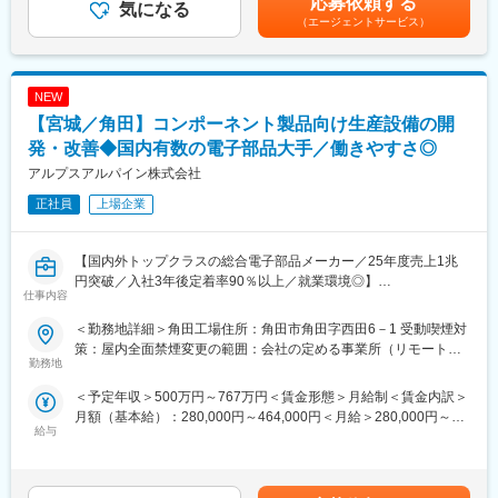
応募依頼する
気になる
じて上下する可能性があります。月給(月額)は固定手当を含めた表
・社用車貸与あり
（エージェントサービス）
記です。
・出張：近隣県のため日帰りメイン
■福利厚生面：
・夜勤：就業時間外に故障などで緊急対応が発生する場合はあり
・独身寮／社宅制度（約1万円/月）／社宅家賃補助制度／入社に
ますが、1次対応をコールセンターを別会社に委託しているため、
伴う引っ越し手当会社負担（住宅関連制度にて社内規定あり）
NEW
月に数回程度です。
・24時間（週）までリモートワーク可／フレックスタイム制度有
・休日出勤：繁忙期は10月～2月の秋冬シーズン。お客様の都合
／平均月残業は12.6H
【宮城／角田】コンポーネント製品向け生産設備の開
により、どうしても休日作業が必要な場合は月1～2回程度休日出
・仕事と子育て／介護の両立支援制度充実／育児休業復帰率
発・改善◆国内有数の電子部品大手／働きやすさ◎
勤が発生することがあります。
100％（23年度時点）／平均勤続年数17.7年
アルプスアルパイン株式会社
■企業の特徴
■企業説明：
正社員
上場企業
創業100年の老舗メーカーとして、安定した経営基盤を誇りま
東証プライム上場の大手総合電子部品グローバルメーカーで、
す。健康経営優良法人認定、住宅手当や子育て補助金など福利厚
2024年度の売上高は9,904億円と安定した経営基盤を保有してい
生も充実。社員の挑戦を尊重し、長期的なキャリア形成を支援す
ます。
【国内外トップクラスの総合電子部品メーカー／25年度売上1兆
る文化があります。
主要な市場は国内以外にも、米州／欧州／中国／ASEAN／インド
円突破／入社3年後定着率90％以上／就業環境◎】
仕事内容
など拡大しており、車載／民生／産業機器など多岐にわたる製品
変更の範囲：会社の定める業務
を保有し、幅広い業界と取引を行っています。また、従業員の方
■募集背景：
＜勤務地詳細＞角田工場住所：角田市角田字西田6－1 受動喫煙対
が働きやすい環境づくりにも尽力しています。社内公募制度を活
タクトスイッチ生産設備設計や無人化ライン実現の為の各種設備
策：屋内全面禁煙変更の範囲：会社の定める事業所（リモートワ
用して自分のキャリアを自由に選択できる環境が整っています。
設計をする人材を募集します。
勤務地
ーク含む）
＜予定年収＞500万円～767万円＜賃金形態＞月給制＜賃金内訳＞
変更の範囲：会社の定める業務
■業務内容：
月額（基本給）：280,000円～464,000円＜月給＞280,000円～
生産設備（自動機）設計
給与
464,000円＜昇給有無＞有＜残業手当＞有＜給与補足＞※経験やス
※使用CADはiCADです。
キルを考慮して決定します。■賞与：年2回（6月・12月）※2025
年度実績：年間平均4.95ヶ月■昇給：年1回（3月）※2026年度実
■組織ミッション：
績：平均17,000円賃金はあくまでも目安の金額であり、選考を通