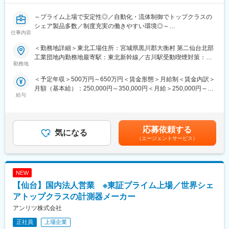
～プライム上場で安定性◎／自動化・流体制御でトップクラスの
シェア製品多数／制度充実の働きやすい環境◎～
仕事内容
■業務内容：
同社の主力事業である半導体機器の増産に伴い、半導体製造装置
＜勤務地詳細＞東北工場住所：宮城県黒川郡大衡村 第二仙台北部
に使用される「プロセスガス用の制御機器」を製造する東北工場
工業団地内勤務地最寄駅：東北新幹線／古川駅受動喫煙対策：敷
の調達管理業務の中核を担当いただきます。
勤務地
地内喫煙可能場所あり変更の範囲：会社の定める事業所
管理体制の構築や業務フロー改善にも関与します。
＜予定年収＞500万円～650万円＜賃金形態＞月給制＜賃金内訳＞
【調達管理】購買戦略の立案、コスト管理、発注・仕入先選定、
月額（基本給）：250,000円～350,000円＜月給＞250,000円～
価格交渉、品質対応、エンジニアとの連携など
給与
350,000円＜昇給有無＞有＜残業手当＞有＜給与補足＞※経験やス
キルを考慮して決定します。■昇給：年1回（4月）■賞与：年2回
■取扱製品：
（7月・12月）※2024年度実績5ヶ月分賃金はあくまでも目安の金
半導体製造に欠かせないプロセスガス等の流体を制御する重要な
額であり、選考を通じて上下する可能性があります。月給(月額)は
製品を扱います。制御バルブは半導体製造装置や工作機械等に搭
応募依頼する
気になる
固定手当を含めた表記です。
載され、その中で決して外に漏れてはいけないガスを間違いなく
（エージェントサービス）
流したり止めたりすることに不可欠な部品となります。
最先端の業界に携わり、自身の仕事が世界の半導体業界の発展に
貢献できることが醍醐味です。
NEW
■企業情報
【仙台】国内法人営業 ※東証プライム上場／世界シェ
・プライム市場上場企業。設立から一貫して自動化技術・流体制
アトップクラスの計測器メーカー
御技術の研究開発に取り組む自動化設備の総合メーカー
アンリツ株式会社
・80年の歴史でリストラ無し、入社者満足度も高い環境！自動包
装システムは高い技術と性能を評価され国内シェア8割
正社員
上場企業