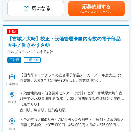
績：平均17,000円賃金はあくまでも目安の金額であり、選考を通
■当ポジションの魅力：
応募依頼する
気になる
じて上下する可能性があります。月給(月額)は固定手当を含めた表
【幅広い専門知識が身につき、グローバルでも活躍できるポジシ
（エージェントサービス）
記です。
ョン】
◎品質保証業務は、必要とされる知識が多岐にわたるため、社内
製品化プロセスなどQMSに関する知識だけでなく、担当する分野
NEW
の製品知識についても設計メンバーと連携して身につきます。
◎国内外のメーカーに対応している事から、語学の経験を活かし
【宮城／大崎】校正・設備管理◆国内有数の電子部品
たい方や、経験を積みたい方にも良い機会になると考えます。
大手／働きやすさ◎
アルプスアルパイン株式会社
■配属先情報：
配属部署は15名の構成で、協力しあいながら業務を進めていま
正社員
上場企業
す。
■福利厚生面：
【国内外トップクラスの総合電子部品メーカー／25年度売上1兆
・独身寮／社宅制度（約1万円/月）／社宅家賃補助制度／入社に
円突破／入社3年後定着率90％以上／就業環境◎】
仕事内容
伴う引っ越し手当会社負担（住宅関連制度にて社内規定あり）
・24時間（週）までリモートワーク可／フレックスタイム制度有
■募集背景：
＜勤務地詳細＞仙台開発センター（古川）住所：宮城県大崎市古
／平均月残業は12.6H
信頼性試験拠点として、ISO17025試験所認定取得に向けた組織体
川中里6-3-36 勤務地最寄駅：JR線／古川駅受動喫煙対策：屋内全
・仕事と子育て／介護の両立支援制度充実／育児休業復帰率
制の強化
勤務地
面禁煙変更の範囲：会社の定める事業所（リモートワーク含む）
【最寄り駅】
100％（23年度時点）／平均勤続年数17.7年
古川駅、塚目駅、陸前谷地駅
■業務内容：
■企業説明：
・設備校正・管理業務におけるTL(チームリーダー)
＜予定年収＞650万円～767万円＜賃金形態＞月給制＜賃金内訳＞
東証プライム上場の大手総合電子部品グローバルメーカーで、
・IATF16949監査対応
月額（基本給）：375,000円～464,000円＜月給＞375,000円～
2024年度の売上高は9,904億円と安定した経営基盤を保有してい
・設備校正・メンテナンス・故障修繕に関わる業務のリーディン
給与
464,000円＜昇給有無＞有＜残業手当＞有＜給与補足＞※経験やス