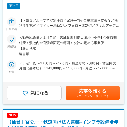
通勤は社用車が基本で、都合に応じて自宅からの直行、現場から
正社員
の直帰、フレックス活用など拘束時間の負荷軽減する勤務体制と
なっています。
【トヨタグループで安定性◎／家族手当や自動車購入支援など福
■就業環境：
利厚生充実／マイカー通勤OK／フォロー体制◎／スキルアップで
・完全週休二日制(土日祝)、年休126日
仕事内容
きる環境】
・時短勤務制度
・フレックスタイム制
＜勤務地詳細＞本社住所：宮城県黒川郡大衡村中央平1 受動喫煙
■業務内容：
・平均勤続年数19.8年
対策：敷地内全面禁煙変更の範囲：会社の定める事業所
車両生産工場である宮城大衡工場で生産ラインの技術支援を担当
勤務地
・新卒採用者の3年後離職率3%
【最寄り駅】
頂きます。
・在宅勤務(月４日※育児介護等の該当者は、月４日を超えた取得
塚目駅
・ＡＩ、Ｄｘを使用した生産ラインの品質保証の仕組み構築
可能)
・塗装工場のカーボンニュートラル対応として省エネ設備の工程
・財形貯蓄制度、社員持株会、企業年金制度、退職金制度、社宅
＜予定年収＞480万円～947万円＜賃金形態＞月給制＜賃金内訳＞
計画、設備検討と調達
等
月額（基本給）：242,000円～440,000円＜月給＞242,000円～
・塗装品質の向上に向け品質不具合の解析、対策立案/検証トライ
給与
440,000円＜昇給有無＞有＜残業手当＞有＜給与補足＞※残業20h
の実施
■特徴：
だった場合の月給：285,000～517,000円（参考）※経験、スキル
・その他、生産ラインの効率化を行う改善を計画し、設備検討・
世界シェアトップクラスの計測器・品質検査装置メーカーです。
を考慮し、当社規定により優遇します。■賞与：年2回（7月、12
設備調達/試運転を行います
「はかる」技術を基盤とし、世界中の通信事業者や電子・電気機
月）■昇給：年1回（4月）賃金はあくまでも目安の金額であり、
応募依頼する
気になる
器メーカー、食品メーカー等に対して、通信や食品、医薬品等の
選考を通じて上下する可能性があります。月給(月額)は固定手当を
（エージェントサービス）
＜生産車種は…＞
安心安全を支え、日々の生活の「当たり前」を当社製品が支えて
含めた表記です。
◎LEXUS LBX
います。「はかる」技術の最先端を常にリードし、抜群の開発＆
◎レクサスLBX
サポート体制を築いているのが強みです。国内外に事業展開しな
◎シエンタ
がら、進化を続ける情報通信の分野で、各種通信システムやサー
NEW
◎アクア
ビス・アプリケーションの開発、品質保証に欠かせない計測器や
【仙台】官公庁・鉄道向け法人営業※インフラ設備◆年
◎ヤリス
食品・医薬品用異物検出機や重量選別機、遠隔監視制御システ