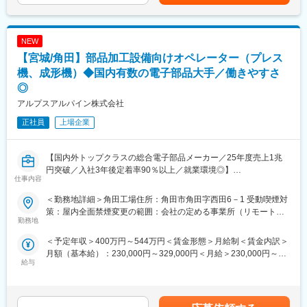
ますが、コールセンターを別会社に委託しているため、月に数回
年）540万円課長（係長から3年程度/最短3年）670万円賃金はあ
目安で社用車を支給しますので、独り立ちし顧客先を回っていた
程度です。
くまでも目安の金額であり、選考を通じて上下する可能性があり
だきます。独り立ちした後のサポートも手厚くいたしますので安
・休日出勤：繁忙期は10月～2月の秋冬シーズンです。お客様の
ます。月給(月額)は固定手当を含めた表記です。
心ください！
都合により、どうしても休日作業が必要な場合は月1～2回程度休
NEW
日出勤が発生することがあります。
【宮城/角田】部品加工設備向けオペレーター（プレス
■組織構成
営業所長1名、営業1名、メンテナンス3名、営業事務1名の計6名
機、成形機）◆国内有数の電子部品大手／働きやすさ
■本求人の魅力・特徴：
で構成されています。
（1）未経験からでも活躍できる、教育環境・社内風土が整ってい
◎
※営業所担当エリア：宮城、秋田（秋田市以外）、岩手（盛岡市以
る！
アルプスアルパイン株式会社
外）、山形
充実した研修制度や教育制度など、社員の成長につながる取り組
正社員
上場企業
みを行っています。中途入社社員を対象としたキャリア研修、職
■教育体制
種別研修などの研修もあります。
入社後は基礎研修＋半年間のOJTで、未経験から着実にスキルを
（2）働き方や福利厚生が充実、プライベートも充実させる事がで
習得。資格取得費用は会社負担、研修センターやメンター制度も
【国内外トップクラスの総合電子部品メーカー／25年度売上1兆
きる！
あり、安心して成長できます。
円突破／入社3年後定着率90％以上／就業環境◎】
仕事内容
変更の範囲：会社の定める業務
■取り扱い製品：
■業務内容：
＜勤務地詳細＞角田工場住所：角田市角田字西田6－1 受動喫煙対
（1）蒸気ボイラ：ビルや広い地域の冷暖房設備（地域冷暖房）、
部品加工設備オペレーター（プレス機、成形機）
策：屋内全面禁煙変更の範囲：会社の定める事業所（リモートワ
熱や圧力を利用して製品を作る食品製造・ダンボール製造などの
勤務地
ーク含む）
各種工場、滅菌や殺菌を必要とする病院等で使用されておりま
■組織ミッション：
＜予定年収＞400万円～544万円＜賃金形態＞月給制＜賃金内訳＞
す。
タクトスイッチ製品向け基幹部品の製造
月額（基本給）：230,000円～329,000円＜月給＞230,000円～
（2）温水ヒータ：大量のお湯を使用するスーパー銭湯やスポーツ
給与
329,000円＜昇給有無＞有＜残業手当＞有＜給与補足＞※経験やス
クラブ・ホテルをはじめ、冷暖房用として病院やビル等、広く活
■配属先情報：
キルを考慮して決定します。■賞与：年2回（6月・12月）※2025
用されております。
・角田製造部品製造グループは約160名で、年代はバランスよく
年度実績：年間平均4.95ヶ月■昇給：年1回（3月）※2026年度実
在籍
績：平均17,000円賃金はあくまでも目安の金額であり、選考を通
■働き方／福利厚生：
・有給休暇取得もしやすい職場