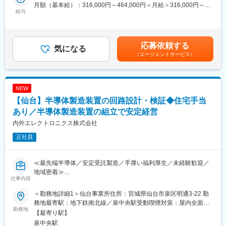
量産自動化ラインの構想検討、設備設計、立ち上げ
ます。
月額（基本給）：316,000円～464,000円＜月給＞316,000円～
給与
主要な市場は国内以外にも、米州／欧州／中国／ASEAN／インド
464,000円＜昇給有無＞有＜残業手当＞有＜給与補足＞※経験やス
■当ポジションの魅力：
など拡大しており、車載／民生／産業機器など多岐にわたる製品
キルを考慮して決定します。■賞与：年2回（6月・12月）※2025
◎自動機画像検査の開発スキルを伸ばせます。
を保有し、幅広い業界と取引を行っています。また、従業員の方
年度実績：年間平均4.95ヶ月■昇給：年1回（3月）※2026年度実
※希望すれば海外勤務も可能です。
が働きやすい環境づくりにも尽力しています。社内公募制度を活
績：平均17,000円賃金はあくまでも目安の金額であり、選考を通
応募依頼する
気になる
用して自分のキャリアを自由に選択できる環境が整っています。
じて上下する可能性があります。月給(月額)は固定手当を含めた表
（エージェントサービス）
■配属部署：
記です。
自職場のみならず、海外拠点メンバーとも協力しながら自動機開
変更の範囲：会社の定める業務
発を行っています。
NEW
■福利厚生面：
【仙台】半導体製造装置の回路設計・検証◆住宅手当
・独身寮／社宅制度（約1万円/月）／社宅家賃補助制度／入社に
伴う引っ越し手当会社負担（住宅関連制度にて社内規定あり）
あり／半導体製造装置の組立で安定経営
・24時間（週）までリモートワーク可／フレックスタイム制度有
内外エレクトロニクス株式会社
／平均月残業は12.6H
正社員
・仕事と子育て／介護の両立支援制度充実／育児休業復帰率
100％（23年度時点）／平均勤続年数17.7年
≪最先端半導体／安定受託製造／手厚い福利厚生／未経験歓迎／
■企業説明：
地域密着≫
東証プライム上場の大手総合電子部品グローバルメーカーで、
仕事内容
2024年度の売上高は9,904億円と安定した経営基盤を保有してい
■この求人のオススメポイント：
ます。
＜勤務地詳細1＞仙台事業所住所：宮城県仙台市泉区明通3-22 勤
・未経験から回路設計・実機検証まで一貫して学べる研修制度あ
主要な市場は国内以外にも、米州／欧州／中国／ASEAN／インド
務地最寄駅：地下鉄南北線／泉中央駅受動喫煙対策：屋内全面禁
り
勤務地
など拡大しており、車載／民生／産業機器など多岐にわたる製品
煙＜勤務地詳細2＞勤務地（宮城県仙台市）住所：宮城県仙台市
【最寄り駅】
・安定した受託組立と保守事業に裏打ちされた経営基盤で長く働
を保有し、幅広い業界と取引を行っています。また、従業員の方
受動喫煙対策：屋内全面禁煙変更の範囲：会社の定める事業所
泉中央駅