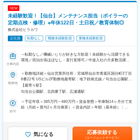
いずれも、管理職や上級職へのキャリアパスがあり、働き方やラ
ます。月給(月額)は固定手当を含めた表記です。
※独り立ちした後のサポートも手厚くいたしますので安心くださ
イフイベントに合わせて、総合職や地域総合職へ変更することが
NEW
い！
できます。
未経験歓迎！【仙台】メンテナンス担当（ボイラーの
■組織構成：
定期点検・修理）※年休122日・土日祝／教育体制◎
変更の範囲：会社の定める業務
■組織構成
株式会社ヒラカワ
営業所長1名、営業1名、メンテナンス3名、営業事務1名の計6名
正社員
転勤なし
職種未経験歓迎
業種未経験歓迎
で構成されています。
※営業所担当エリア：宮城、秋田（秋田市以外）、岩手（盛岡市以
外）、山形
～転勤なし／機械いじりが好きな方歓迎！未経験から活躍できる
環境／宿泊出張ほぼなし・直行直帰可／中途入社の方多数活躍中
■取り扱い製品：
仕事内容
／福利厚生・キャリアップ制度◎～
（1）蒸気ボイラ：ビルや広い地域の冷暖房設備（地域冷暖房）、
熱や圧力を利用して製品を作る食品製造・ダンボール製造などの
＜勤務地詳細＞仙台営業所住所：宮城県仙台市青葉区国分町3丁目
■業務概要
各種工場、滅菌や殺菌を必要とする病院等で使用されておりま
8番22号 USビル2F勤務地最寄駅：地下鉄南北線／勾当台公園駅受
ボイラーや温水ヒーターの点検・修理を通じて、お客様の安心を
勤務地
す。
動喫煙対策：屋内全面禁煙変更の範囲：会社の定める事業所
【最寄り駅】
守る仕事です。
（2）温水ヒータ：大量のお湯を使用するスーパー銭湯やスポーツ
勾当台公園駅、北四番丁駅、広瀬通駅
病院・ホテル・スーパー銭湯・食品工場・ビルの冷暖房など、生
クラブ・ホテルをはじめ、冷暖房用として病院やビル等、広く活
活に欠かせない設備を支える重要な役割です。
用されております。
＜予定年収＞385万円～480万円＜賃金形態＞年俸制14ヶ月分で支
給（月給＋賞与2ヶ月分換算）＜賃金内訳＞年額（基本給）：
■業務詳細
給与
■働き方／福利厚生：
3,000,000円～3,800,000円＜月額＞214,285円～271,428円（14
・点検・修理・部品交換：1日で1~2件の現場対応
・直行直帰可
分割）＜昇給有無＞有＜残業手当＞有＜給与補足＞■昇給：年1回
※訪問の予定はご自身で顧客と調整していただくため、自由度は高
・社用車の貸与あり
■賞与：年2回（7月と12月にそれぞれ1ヶ月分を上乗せして支給）
いです。
・出張：日帰りメイン
■決算賞与あり■平均年収：業績賞与込/残業代は別途支給主任（係
応募依頼する
・報告書作成や部品手配などの事務処理
気になる
・夜勤：就業時間外に故障などで緊急対応が発生する場合はあり
員から6年程度/最短3年）460万円係長（主任から6年程度/最短3
（エージェントサービス）
※点検業務など一部の作業を覚えるのが半年程度になります。半年