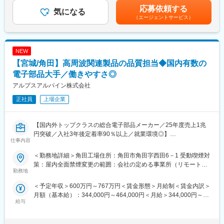
績：平均17,000円賃金はあくまでも目安の金額であり、選考を通
2024年度の売上高は9,904億円と安定した経営基盤を保有してい
・有給休暇取得もしやすい職場
応募依頼する
気になる
じて上下する可能性があります。月給(月額)は固定手当を含めた表
ます。
（エージェントサービス）
記です。
主要な市場は国内以外にも、米州／欧州／中国／ASEAN／インド
■福利厚生面：
など拡大しており、車載／民生／産業機器など多岐にわたる製品
・独身寮／社宅制度（約1万円/月）／社宅家賃補助制度／入社に
を保有し、幅広い業界と取引を行っています。また、従業員の方
伴う引っ越し手当会社負担（住宅関連制度にて社内規定あり）
が働きやすい環境づくりにも尽力しています。社内公募制度を活
NEW
・24時間（週）までリモートワーク可／フレックスタイム制度有
用して自分のキャリアを自由に選択できる環境が整っています。
／平均月残業は12.6H
【宮城/角田】高周波関連製品の品質担当◆国内有数の
・仕事と子育て／介護の両立支援制度充実／育児休業復帰率
電子部品大手／働きやすさ◎
変更の範囲：会社の定める業務
100％（23年度時点）／平均勤続年数17.7年
アルプスアルパイン株式会社
■企業説明：
正社員
上場企業
東証プライム上場の大手総合電子部品グローバルメーカーで、
2024年度の売上高は9,904億円と安定した経営基盤を保有してい
ます。
【国内外トップクラスの総合電子部品メーカー／25年度売上1兆
主要な市場は国内以外にも、米州／欧州／中国／ASEAN／インド
円突破／入社3年後定着率90％以上／就業環境◎】
仕事内容
など拡大しており、車載／民生／産業機器など多岐にわたる製品
を保有し、幅広い業界と取引を行っています。また、従業員の方
■業務内容・役割：
＜勤務地詳細＞角田工場住所：角田市角田字西田6－1 受動喫煙対
が働きやすい環境づくりにも尽力しています。社内公募制度を活
高周波関連製品の知識を学びながら、品質関連業務経験を活か
策：屋内全面禁煙変更の範囲：会社の定める事業所（リモートワ
用して自分のキャリアを自由に選択できる環境が整っています。
し、社内QMSについて理解を進めた上で、将来的には若手メンバ
勤務地
ーク含む）
ーをリードする人材を募集します。
＜予定年収＞600万円～767万円＜賃金形態＞月給制＜賃金内訳＞
変更の範囲：会社の定める業務
月額（基本給）：344,000円～464,000円＜月給＞344,000円～
■組織ミッション：
給与
464,000円＜昇給有無＞有＜残業手当＞有＜給与補足＞※経験やス
・CNM製品（BT/Wifi、ミリ波関連含む、高周波関連製品）に関す
キルを考慮して決定します。■賞与：年2回（6月・12月）※2025
る品質保証業務（顧客対応／工程管理など）
年度実績：年間平均4.95ヶ月■昇給：年1回（3月）※2026年度実