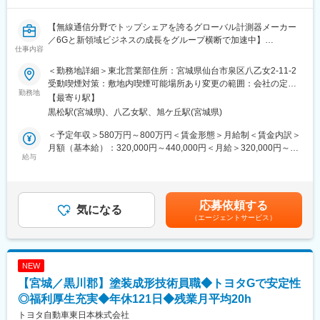
■魅力
・安定性
【無線通信分野でトップシェアを誇るグローバル計測器メーカー
同社は自動機械装置そのものと、自動化と省力化を実現する機器
／6Gと新領域ビジネスの成長をグループ横断で加速中】
仕事内容
製品の両方を開発・製造しております。2つの事業の柱があるから
こそ、あらゆる産業分野との関わりがあり、景気に左右されにく
■業務内容：
＜勤務地詳細＞東北営業部住所：宮城県仙台市泉区八乙女2-11-2
い安定した経営を実現しています。
食品や製薬工場の生産ラインで使用される品質保証機器(質量検査
受動喫煙対策：敷地内喫煙可能場所あり変更の範囲：会社の定め
・企業風土
や、混入異物を検査する金属検出機・X線検査機)の提案営業を担
勤務地
る事業所（リモートワーク含む）
【最寄り駅】
平均勤続年数は全国平均を上回り、安定した環境で、やりがいを
当頂きます。
黒松駅(宮城県)、八乙女駅、旭ケ丘駅(宮城県)
感じながら仕事に打ち込める会社です。グローバル企業であり、
※担当エリアは、宮城県、山形県、福島県の顧客を想定
かつ研究開発型の企業であるため、前向きな雰囲気のある職場で
＜予定年収＞580万円～800万円＜賃金形態＞月給制＜賃金内訳＞
す
【具体的には】
月額（基本給）：320,000円～440,000円＜月給＞320,000円～
・顧客への営業活動および新規／休眠顧客開拓
給与
440,000円＜昇給有無＞有＜残業手当＞有＜給与補足＞※経験・年
・顧客の生産ラインへ自社品質管理システムの導入提案
齢・能力を考慮の上、当社規定により優遇。■昇給：あり（年1
変更の範囲：会社の定める業務
・顧客の既設検査装置の更新提案
回）■賞与：あり（年2回／昨年度実績6か月分）賃金はあくまで
・見積書および資料作成
も目安の金額であり、選考を通じて上下する可能性があります。
応募依頼する
気になる
月給(月額)は固定手当を含めた表記です。
（エージェントサービス）
■配属組織について：
主に食品工場向けの異物検査・計量・品質管理ソリューションを
通じて、東北の「食の安全」を最前線で支える営業チームです。
メーカーとしての技術力と地域密着の営業×保守力を強みに、大手
NEW
食品メーカー～地域の加工会社まで幅広いお客様の課題へ踏み込
【宮城／黒川郡】塗装成形技術員職◆トヨタGで安定性
む提案型営業を担います。職場はベテラン・中堅・若手と、相談
し易いバランスの良い年齢構成です。事務所内にデモ機、部品を
◎福利厚生充実◆年休121日◆残業月平均20h
所有しており、テストや製品理解を深める環境も整っています。
トヨタ自動車東日本株式会社