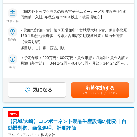
ものづくりソリューション本部 生産システム開発部＜古川第２
＞生産システム推進G
【国内外トップクラスの総合電子部品メーカー／25年度売上1兆
・全部で34名の職場ですが、半数が30代以下と非常に若い職場で
円突破／入社3年後定着率90％以上／就業環境◎】
す。AI活用など最新技術を使い、3年後/5年後の会社の標準を作り
仕事内容
上げていく部署です。
■募集背景：
＜勤務地詳細＞古川第２工場住所：宮城県大崎市古川塚目字北原
コンポ・S&C製品の高難易度化と、自動化ライン拡大に対応する
■福利厚生面：
136-1 勤務地最寄駅：各線／古川駅受動喫煙対策：屋内全面禁煙
ため、設備の製作/開発業務の強化の一環として募集を行います。
勤務地
・独身寮／社宅制度（約1万円/月）／社宅家賃補助制度／入社に
変更の範囲：会社の定める事業所（リモートワーク含む）
【最寄り駅】
伴う引っ越し手当会社負担（住宅関連制度にて社内規定あり）
塚目駅、古川駅、西古川駅
■業務内容：
・24時間（週）までリモートワーク可／フレックスタイム制度有
生産設備の設計製作に必要な構想企画・機構設計、ロボットツー
／平均月残業は12.6H
＜予定年収＞600万円～800万円＜賃金形態＞月給制＜賃金内訳＞
ル設計、安全設計、現場導入までを一貫して担当していただきま
・仕事と子育て／介護の両立支援制度充実／育児休業復帰率
月額（基本給）：344,242円～464,848円＜月給＞344,242円～
す。
給与
100％（23年度時点）／平均勤続年数17.7年
464,848円＜昇給有無＞有＜残業手当＞有＜給与補足＞※経験やス
キルを考慮して決定します。■賞与：年2回（6月・12月）※2025
■組織ミッション：
■企業説明：
年度実績：年間平均4.95ヶ月■昇給：年1回（3月）※2026年度実
自社製品を生産するための設備や治具の設計／製作／評価及び検
東証プライム上場の大手総合電子部品グローバルメーカーで、
績：平均17,000円賃金はあくまでも目安の金額であり、選考を通
応募依頼する
査プログラムの作成/評価を行い、目標QCDを達成させ安定生産を
気になる
2025年度の売上高は1兆円を突破、安定した経営基盤を保有して
じて上下する可能性があります。月給(月額)は固定手当を含めた表
（エージェントサービス）
実現するとともに、自動化といった先行技術開発を行い、更なる
います。
記です。
生産改革を推進します。
主要な市場は国内以外にも、米州／欧州／中国／ASEAN／インド
など拡大しており、車載／民生／産業機器など多岐にわたる製品
■ポジションの魅力：
を保有し、幅広い業界と取引を行っています。また、従業員の方
NEW
◇機械設備や検査設備の設計／製作／評価業務を通じ、グローバ
が働きやすい環境づくりにも尽力しています。社内公募制度を活
【宮城/大崎】コンポーネント製品生産設備の開発｜自
ルに通用する技術力／経験の取得。
用して自分のキャリアを自由に選択できる環境が整っています。
◇海外生産拠点向け生産設備の準備／立上げ業務を通じ、国際的
動機制御、画像処理、計測評価
なコミュニケーション機会の経験。
変更の範囲：会社の定める業務
アルプスアルパイン株式会社