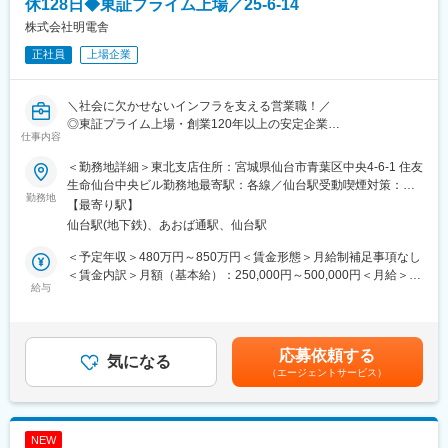
◎ヤリスクロス
休128日◆東証プライム上場／25-6-14
ム、帯域制御装置などを提供。幅広い分野で、安全・安心で快適
◎カローラアクシオ
な社会づくりを支えています。
株式会社明電舎
◎カローラフィールダー
正社員
上場企業
◎JPN TAXI など
変更の範囲：会社の定める業務
＜スキルアップをサポート＞
＼社会に欠かせないインフラを支える営業職！／
クルマづくりの技術は日進月歩です。
◎東証プライム上場・創業120年以上の安定企業
当社では入社後研修や階層別研修、自己啓発支援など、
仕事内容
◎法人営業経験を活かして業界トップクラスの重電メーカーへ
一人ひとりのスキル・キャリアに応じた教育体系を設け、社員の
◎鉄道・発電所・浄水場・再生可能エネルギーなど幅広い案件
スキルアップをサポートしています。
＜勤務地詳細＞東北支店住所：宮城県仙台市青葉区中央4-6-1 住友
◎年休128日・初年度有給最大23日付与
生命仙台中央ビル勤務地最寄駅：各線／仙台駅受動喫煙対策：屋
勤務地
＜チーム・組織構成＞
内全面禁煙変更の範囲：会社の定める事業所
【最寄り駅】
東北エリアの社会インフラを支える法人営業として
企画～開発～生産まで一貫した体制を強みに、もっといいクルマ
仙台駅(地下鉄)、あおば通駅、仙台駅
官公庁・電力会社・サブコンに対し、発電設備・受変電設備・水
をもっと早くお届けするために、
処理設備・再生可能エネルギー設備などの提案を担当いただきま
20～60代までの幅広い年代のメンバーが協力し合いながら業務に
＜予定年収＞480万円～850万円＜賃金形態＞月給制補足事項なし
す。
取り組んでいます。
＜賃金内訳＞月額（基本給）：250,000円～500,000円＜月給＞
給与
他部署との情報共有も頻繁に行い、連携してクルマづくりを進め
250,000円～500,000円＜昇給有無＞有＜残業手当＞有＜給与補足
■業務内容
ています。
＞※上記年収は想定される残業代を含んだ金額です※経験、年齢の
東北地区（青森県、秋田県、岩手県、山形県、宮城県、福島県及
考慮の上同社規定により決定します■昇給：年1回（4月）■賞与：
び新潟県の東北電力のみ）における営業をお任せします。地方自
■ポジションの魅力：
年2回（6月、12月）※業績による賃金はあくまでも目安の金額で
応募依頼する
治体、電力会社、代理店等に対し、発電設備／送変電設備／水処
気になる
高い品質のクルマづくりを実現するためには、ハイレベルな生産
あり、選考を通じて上下する可能性があります。月給(月額)は固定
（エージェントサービス）
理プラント電気設備／再生可能エ
準備が必要です。メンバーと協力しながら、高品質・低コストで
手当を含めた表記です。
ネルギー関連設備／モータ・インバータなど社会インフラ電気設
作業者に優しい生産ラインを実現しています。
備または産業システム関連製品を取り扱います。
そこで生産された車が街を走っているシーンを目にすると、大き
なやりがいを感じることができます。
NEW