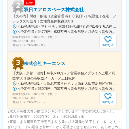
／インドなど拡大しており、車載／民生／産業機器など多岐にわ
New
たる製品を保有し、幅広い業界と取引を行っています。また、従
双日エアロスペース株式会社
業員の方が働きやすい環境づくりにも尽力しています。社内公募
【丸の内】財務一般職（資金管理 等）◇双日G｜転勤無｜在宅・フ
制度を活用して自分のキャリアを自由に選択できる環境が整って
レックス相談可｜女性育産休取得100％
います。
＜勤務地詳細＞本社住所：東京都千代田区丸の内1-8-3 丸の内トラストタワー本館4F勤務地最寄駅：JR線／東京駅受動喫煙対策：屋内全面禁煙変更の範囲：会社の定める事業所
＜予定年収＞547万円～623万円＜賃金形態＞月給制＜賃金内訳＞月額（基本給）：212,000円～256,000円＜月給＞212,000円～256,000円＜昇給有無＞有＜残業手当＞有＜給与補足＞※基本給は個人評価、賞与は個人評価および会社業績により変動します。※上記年収は想定残業20Ｈを含めた場合のサンプルとなります。■昇給：年1回（7月）■賞与：年2回（夏6月・冬12月）賃金はあくまでも目安の金額であり、選考を通じて上下する可能性があります。月給(月額)は固定手当を含めた表記です。
変更の範囲：会社の定める業務
掲載予定期間：
2026/7/30（木）
〜
2026/10/28（水）
気になる
更新日：
2026/7/30（木）
株式会社キーエンス
【大阪・京都・滋賀】年収630万～／営業事務／プライム上場／利
益率50％越の高収益メーカー／土日祝休
＜勤務地詳細1＞大阪北営業所住所：大阪府大阪市淀川区宮原3-5-36 新大阪トラストタワー勤務地最寄駅：新大阪駅受動喫煙対策：敷地内喫煙可能場所あり＜勤務地詳細2＞京都営業所住所：京都府京都市下京区四条通室町東入函谷鉾町101 アーバンネット四条烏丸ビル受動喫煙対策：屋内全面禁煙＜勤務地詳細3＞滋賀営業所住所：滋賀県大津市中央2-2-6 受動喫煙対策：屋内全面禁煙変更の範囲：会社の定める事業所
＜予定年収＞630万円～700万円＜賃金形態＞月給制＜賃金内訳＞月額（基本給）：279,000円～281,000円＜月給＞279,000円～281,000円＜昇給有無＞有＜残業手当＞有＜給与補足＞上記は入社初年度の想定年収です。※月給の金額とは別で、残業代、業績賞与支給有り※賞与：年4回、昇給：年1～2回※経験・能力等を考慮の上、同社規定により待遇を決定します※年収は会社業績によって変動することがあります賃金はあくまでも目安の金額であり、選考を通じて上下する可能性があります。月給(月額)は固定手当を含めた表記です。
掲載予定期間：
2026/7/16（木）
〜
2026/10/14（水）
気になる
更新日：
2026/7/25（土）
※求人応募数の多い順にランキングしています（非公開求人は除く）。
※集計対象期間：2026/7/30（木）～2026/8/5（水）
※事情により掲載終了予定日よりも前に求人募集が終了していることもご
ざいます。その場合は当サイトから応募はできませんので、あらかじめご