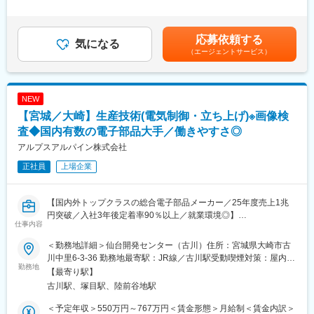
ます。
グ
キルを考慮して決定します。■賞与：年2回（6月・12月）※2025
主要な市場は国内以外にも、米州／欧州／中国／ASEAN／インド
年度実績：年間平均4.95ヶ月■昇給：年1回（3月）※2026年度実
など拡大しており、車載／民生／産業機器など多岐にわたる製品
■組織ミッション：
績：平均17,000円賃金はあくまでも目安の金額であり、選考を通
応募依頼する
を保有し、幅広い業界と取引を行っています。また、従業員の方
・試験所の効率稼動とキャパシティ最適配置
気になる
じて上下する可能性があります。月給(月額)は固定手当を含めた表
が働きやすい環境づくりにも尽力しています。社内公募制度を活
（エージェントサービス）
・ISO17025試験所認証取得
記です。
用して自分のキャリアを自由に選択できる環境が整っています。
■当ポジションの魅力：
変更の範囲：会社の定める業務
・設備校正、メンテナンスに関する知識の習得
NEW
【宮城／大崎】生産技術(電気制御・立ち上げ)※画像検
■配属部署：
6名程度の職場で若手、ベテランが融合している組織
査◆国内有数の電子部品大手／働きやすさ◎
※福島県いわき市の拠点にも同一組織があり、お互い連携して業務
アルプスアルパイン株式会社
を進めています。
正社員
上場企業
■福利厚生面：
・独身寮／社宅制度（約1万円/月）／社宅家賃補助制度／入社に
【国内外トップクラスの総合電子部品メーカー／25年度売上1兆
伴う引っ越し手当会社負担（住宅関連制度にて社内規定あり）
円突破／入社3年後定着率90％以上／就業環境◎】
・24時間（週）までリモートワーク可／フレックスタイム制度有
仕事内容
／平均月残業は12.6H
■業務内容：
・仕事と子育て／介護の両立支援制度充実／育児休業復帰率
＜勤務地詳細＞仙台開発センター（古川）住所：宮城県大崎市古
新製品組立設備の画像検査構想検討、検査プログラム作成、立ち
100％（23年度時点）／平均勤続年数17.7年
川中里6-3-36 勤務地最寄駅：JR線／古川駅受動喫煙対策：屋内全
上げ導入を担当します。
勤務地
面禁煙変更の範囲：会社の定める事業所（リモートワーク含む）
【最寄り駅】
※画像検査（キーエンス、オムロン）
■企業説明：
古川駅、塚目駅、陸前谷地駅
東証プライム上場の大手総合電子部品グローバルメーカーで、
■組織ミッション：
2024年度の売上高は9,904億円と安定した経営基盤を保有してい
＜予定年収＞550万円～767万円＜賃金形態＞月給制＜賃金内訳＞