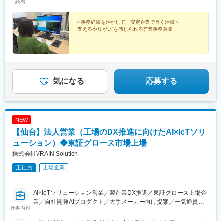
給与
＜事務経験を活かして、安定企業で長く活躍＞
“支えるやりがい”を感じられる営業事務募集
気になる
応募する
NEW
【仙台】法人営業（工場のDX推進に向けたAI×IoTソリ
ューション）◆東証グロース市場上場
株式会社VRAIN Solution
正社員
上場企業
AI×IoTソリューション営業／製造業DX推進／東証グロース上場企
業／自社開発AIプロダクト／大手メーカー向け提案／一気通貫の
仕事内容
営業スタイル／数千万円規模の商談／成果でキャリアアップ