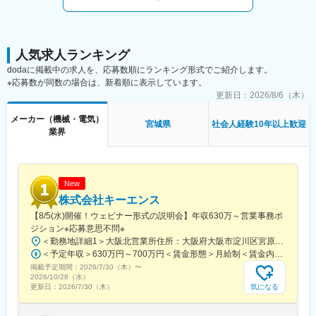
◇機械設備や検査設備の設計／製作／評価業務を通じ、グローバ
います。
ルに通用する技術力／経験
◇海外生産拠点向け生産設備の準備／立上げ業務を通じ、国際的
変更の範囲：会社の定める業務
なコミュニケーション機会の経験
◇机上の設計業務だけでなく、実機に触れるリアリティのある業
人気求人ランキング
務による達成感
dodaに掲載中の求人を、応募数順にランキング形式でご紹介します。
※応募数が同数の場合は、新着順に表示しています。
■配属部署：
更新日：
2026/8/6（木）
部は150名程度で各Grは20名のメンバーでの専門チームの所属で
す。幅広い年齢層で、皆で協力して業務にあたっています。部署
メーカー（機械・電気）
宮城県
社会人経験10年以上歓迎
は、宮城地区、いわき、長岡にあり、連携して取り組んでいま
業界
す。
■福利厚生面：
・独身寮／社宅制度（約1万円/月）／社宅家賃補助制度／入社に
New
伴う引っ越し手当会社負担（住宅関連制度にて社内規定あり）
株式会社キーエンス
・24時間（週）までリモートワーク可／フレックスタイム制度有
【8/5(水)開催！ウェビナー形式の説明会】年収630万～営業事務ポ
／平均月残業は12.6H
ジション※応募意思不問※
・仕事と子育て／介護の両立支援制度充実／育児休業復帰率
＜勤務地詳細1＞大阪北営業所住所：大阪府大阪市淀川区宮原3-5-36 新大阪トラストタワー勤務地最寄駅：新大阪駅受動喫煙対策：敷地内喫煙可能場所あり＜勤務地詳細2＞名古屋営業所住所：愛知県名古屋市中区錦2-4-15 ORE錦二丁目ビル勤務地最寄駅：丸の内駅受動喫煙対策：敷地内喫煙可能場所あり＜勤務地詳細3＞福岡営業所住所： 福岡県福岡市博多区博多駅東1-18-33 博多イーストテラス受動喫煙対策：屋内全面禁煙変更の範囲：会社の定める事業所
100％（23年度時点）／平均勤続年数17.7年
＜予定年収＞630万円～700万円＜賃金形態＞月給制＜賃金内訳＞月額（基本給）：279,000円～281,000円＜月給＞279,000円～281,000円＜昇給有無＞有＜残業手当＞有＜給与補足＞上記は入社初年度の想定年収です。※月給の金額とは別で、残業代、業績賞与支給有り※賞与：年4回、昇給：年1～2回※経験・能力等を考慮の上、同社規定により待遇を決定します※年収は会社業績によって変動することがあります賃金はあくまでも目安の金額であり、選考を通じて上下する可能性があります。月給(月額)は固定手当を含めた表記です。
掲載予定期間：
■企業説明：
2026/7/30（木）
〜
2026/10/28（水）
東証プライム上場の大手総合電子部品グローバルメーカーで、
気になる
更新日：
2026/7/30（木）
2025年度の売上高は1兆円を突破、安定した経営基盤を保有して
います。主要な市場は国内以外にも、米州／欧州／中国／ASEAN