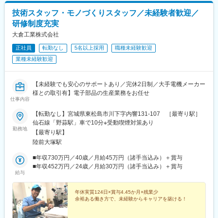
技術スタッフ・モノづくりスタッフ／未経験者歓迎／
研修制度充実
大倉工業株式会社
正社員
転勤なし
5名以上採用
職種未経験歓迎
業種未経験歓迎
【未経験でも安心のサポートあり／完休2日制／大手電機メーカー
様との取引有】電子部品の生産業務をお任せ
仕事内容
【転勤なし】宮城県東松島市川下字内響131-107 ［最寄り駅］
仙石線「野蒜駅」車で10分※受動喫煙対策あり
勤務地
【最寄り駅】
陸前大塚駅
■年収730万円／40歳／月給45万円（諸手当込み）＋賞与
■年収452万円／24歳／月給30万円（諸手当込み）＋賞与
給与
年休実質124日×賞与4.45か月×残業少
余裕ある働き方で、未経験からキャリアを築ける！