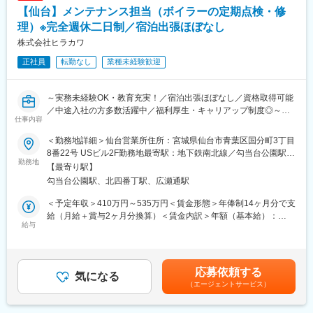
■業務詳細
【仙台】メンテナンス担当（ボイラーの定期点検・修
・官公庁、サブコン、民間企業に対し、受変電設備や発電設備な
どのインフラ電気設備の営業
理）※完全週休二日制／宿泊出張ほぼなし
・技術担当部門、工事担当部門、メンテナンスを担当する関連企
変更の範囲：会社の定める業務
株式会社ヒラカワ
業や代理店と連携してニーズ収集、提案、販売、契約、製品納
正社員
転勤なし
業種未経験歓迎
入、納入後のサポートまで対応
■当社について
～実務未経験OK・教育充実！／宿泊出張ほぼなし／資格取得可能
当社は、創業から約120年以上、インフラを支える重電メーカー
／中途入社の方多数活躍中／福利厚生・キャリアップ制度◎～
として、発変電設備、太陽光発電、スマートグリッド、電気自動
仕事内容
車用モータ・インバータ、水処理、自動車試験システム等、幅広
あなたが点検・修理するのは「ボイラー」や「温水ヒーター」。
い事業を展開しています。
＜勤務地詳細＞仙台営業所住所：宮城県仙台市青葉区国分町3丁目
これらは、病院・ホテル・スーパー銭湯・食品工場・ビルの冷暖
連結社員数約10000人・連結売上約3000億円を誇る、東証プライ
8番22号 USビル2F勤務地最寄駅：地下鉄南北線／勾当台公園駅受
房など、私たちの生活に欠かせない場所で使われています。
勤務地
ム上場の重電メーカーです。
動喫煙対策：屋内全面禁煙変更の範囲：会社の定める事業所
【最寄り駅】
勾当台公園駅、北四番丁駅、広瀬通駅
■職務内容：
■働き方について
・点検・修理・部品交換：1日で1~2件の現場対応
インフラを支える企業として、お客様や社会の期待に応え続ける
＜予定年収＞410万円～535万円＜賃金形態＞年俸制14ヶ月分で支
・報告書の作成
ために、社員一人ひとりが互いの個性を尊重し合い、受け入れる
給（月給＋賞与2ヶ月分換算）＜賃金内訳＞年額（基本給）：
・部品の手配・社内連携などの事務処理
給与
ことが大切です。性別、国籍、文化、年齢にとらわれず、社員の
3,200,000円～4,300,000円＜月額＞228,571円～307,142円（14
※訪問の予定はご自身で顧客と調整していただくため、自由度は高
能力が最大限に発揮できる環境を様々な側面からサポートしてい
分割）＜昇給有無＞有＜残業手当＞有＜給与補足＞■昇給：年1回
いです。
ます。
■賞与：年2回（7月と12月にそれぞれ1ヶ月分を上乗せして支給）
※修理では部品交換の提案も行って頂きます。
例えば、PCログや入退室履歴での労働時間管理や、育休、介護休
■決算賞与あり■平均年収：業績賞与込/残業代は別途支給主任（係
応募依頼する
気になる
暇等も法定基準より手厚く、充実しております。
員から6年程度/最短3年）460万円係長（主任から6年程度/最短3
（エージェントサービス）
点検業務など一部の作業を覚えるのが半年程度になります。半年
また、総合職の場合は、3種類の勤務区分（国内・海外転勤、国内
年）540万円課長（係長から3年程度/最短3年）670万円賃金はあ
目安で社用車を支給しますので、独り立ちし顧客先を回っていた
のみ、地域限定）がございます。
くまでも目安の金額であり、選考を通じて上下する可能性があり
だきます。