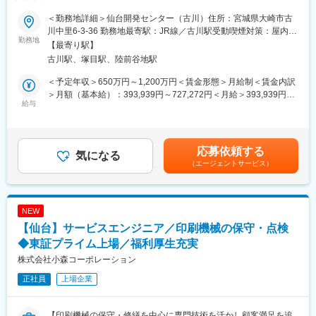
・品質向上プロジェクトの推進
■業務内容：
などを担うポジションへのステップアップを期待しています。
＜勤務地詳細＞仙台開発センター（古川）住所：宮城県大崎市古
知財戦略立案、特許等の権利化、管理、調査、IP分析等をお任せ
川中里6-3-36 勤務地最寄駅：JR線／古川駅受動喫煙対策：屋内全
します。企業知財で求められるスキルセットも変わってきている
勤務地
■当社で働く魅力：
面禁煙変更の範囲：会社の定める事業所（リモートワーク含む）
【最寄り駅】
ところであり、こうした環境変化を踏まえ、次世代の知財組織を
最新の三次元測定機や画像測定器を活用し、高度な測定・評価ス
古川駅、塚目駅、陸前谷地駅
担う人材の採用を行います。
キルを身につけられます。
検査だけでなく、品質改善や工程改善にも携わることで、ものづ
＜予定年収＞650万円～1,200万円＜賃金形態＞月給制＜賃金内訳
■当ポジションの魅力：
くり全体を理解できる環境です。
＞月額（基本給）：393,939円～727,272円＜月給＞393,939円～
電気・電子部品において、材料～完成品、サービスなど、多様な
給与
3Dプリンター製品や精密切削加工製品など、多様な製品の品質管
727,272円＜昇給有無＞有＜残業手当＞有＜給与補足＞※経験・ス
知財を扱えます。海外売上比率80％以上、連結売上１兆円に迫ろ
理経験を積むことができます。
キル・能力・前給を考慮の上、優遇します。■賞与：年2回（6
うとするグローバル企業のリスクマネジメントと成長の一翼を知
将来的には検査責任者として組織運営やマネジメントにも挑戦で
月・12月）※2025年度実績：年間4.95か月■昇給：年1回（3月）
財渉外の観点から担います。
きるため、長期的なキャリア形成が可能です。
※2026年度実績：平均17,000円賃金はあくまでも目安の金額であ
応募依頼する
気になる
り、選考を通じて上下する可能性があります。月給(月額)は固定手
（エージェントサービス）
■配属先について：
変更の範囲：会社の定める業務
当を含めた表記です。
知的財産部全体は60名規模。うち、大崎市には30名弱。開発とも
距離が近く、和気あいあいとした雰囲気です。
NEW
■使用ツールなど：
【仙台】サービスエンジニア／印刷機械の保守・点検
・Anaqua
・PatentSQUARE
◆東証プライム上場／福利厚生充実
・PatentSight
株式会社小森コーポレーション
・AI Samuraiほか
正社員
上場企業
■福利厚生面：
・仙台～古川間の新幹線通勤可／マイカー通勤可
【印刷機械の保守・修繕を中心に専門技術を活かし顧客満足を追