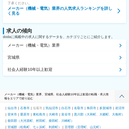
了承ください。
メーカー（機械・電気）業界
の人気求人ランキングを詳し
く見る
求人の傾向
dodaに掲載中の求人に関するデータを、カテゴリごとにご紹介します。
メーカー（機械・電気）業界
宮城県
社会人経験10年以上歓迎
メーカー（機械・電気）業界、宮城県、社会人経験10年以上歓迎の転職・求人情
報をエリアで絞り込む
仙台市
石巻市
塩竈市
気仙沼市
白石市
名取市
角田市
多賀城市
岩沼市
登米市
栗原市
東松島市
大崎市
富谷市
黒川郡（大和町、大郷町、大衡村）
柴田郡（大河原町、村田町、柴田町、川崎町）
宮城郡（松島町、七ヶ浜町、利府町）
亘理郡（亘理町、山元町）