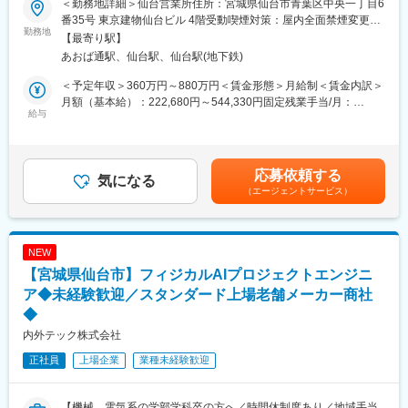
＜勤務地詳細＞仙台営業所住所：宮城県仙台市青葉区中央一丁目6
■業務内容：
番35号 東京建物仙台ビル 4階受動喫煙対策：屋内全面禁煙変更の
当社は、国内大手メーカーを中心に工場のDX推進に向けてAI×IoT
勤務地
範囲：会社の定める事業所
【最寄り駅】
によるソリューションを提供をしております。
あおば通駅、仙台駅、仙台駅(地下鉄)
具体的な業務としては、リード獲得、認知獲得、資料作成、提
＜予定年収＞360万円～880万円＜賃金形態＞月給制＜賃金内訳＞
案、テスト、効果検証、クロージング、アフターフォローなどク
月額（基本給）：222,680円～544,330円固定残業手当/月：
ライアントワーク全般をお任せします。
給与
77,320円～189,004円（固定残業時間45時間0分/月）超過した時
間外労働の残業手当は追加支給＜月給＞300,000円～733,334円
営業活動全般を一気通貫で行っていただきますが、ドメイン知識
（一律手当を含む）＜昇給有無＞有＜残業手当＞有＜給与補足＞※
の獲得までのプロセスはアポ獲得、初期商談、テスト対応などを
経験、スキル、年齢を考慮の上、当社規定により決定します。※年
応募依頼する
通じて、クライアントの現場課題やプロダクト、ソリューション
気になる
収構成は、月給×12ヶ月となります。■人事評価：年2回※評価に応
（エージェントサービス）
理解を通じて、受注のスキルを身に着けてもらいます。数千万円
じて給与改定を実施賃金はあくまでも目安の金額であり、選考を
規模の契約となるため、経験を重ねるごとに受注数を増加させて
通じて上下する可能性があります。月給(月額)は固定手当を含めた
いくスキルを身に着けていくことができます。また成果に応じた
表記です。
給与体系になっているため、年齢に関係なくご活躍次第で高報
NEW
酬、ポジションを獲得することが可能な環境です。
【宮城県仙台市】フィジカルAIプロジェクトエンジニ
■業務詳細：
ア◆未経験歓迎／スタンダード上場老舗メーカー商社
・新規顧客獲得(訪問・架電)
◆
・判定精度向上作業(撮像、AIアノテーション)
内外テック株式会社
・ワークサンプルテスト(撮像条件選定：カメラ／レンズ／照明等
のAI学習、該当不良の判定確認)
正社員
上場企業
業種未経験歓迎
・設備提案(必要設備の外部ピックアップ)
・報告書作成 ・納品作業(設置、撮像の再現、AIソフトウェア動作
確認、各種チューニング、ネットワーク配線調整、正常稼働確
【機械、電気系の学部学科卒の方へ／時間休制度あり／地域手当