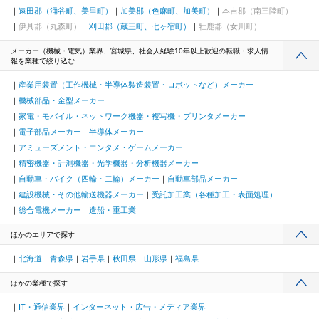
遠田郡（涌谷町、美里町）
加美郡（色麻町、加美町）
本吉郡（南三陸町）
伊具郡（丸森町）
刈田郡（蔵王町、七ヶ宿町）
牡鹿郡（女川町）
メーカー（機械・電気）業界、宮城県、社会人経験10年以上歓迎の転職・求人情
報を業種で絞り込む
産業用装置（工作機械・半導体製造装置・ロボットなど）メーカー
機械部品・金型メーカー
家電・モバイル・ネットワーク機器・複写機・プリンタメーカー
電子部品メーカー
半導体メーカー
アミューズメント・エンタメ・ゲームメーカー
精密機器・計測機器・光学機器・分析機器メーカー
自動車・バイク（四輪・二輪）メーカー
自動車部品メーカー
建設機械・その他輸送機器メーカー
受託加工業（各種加工・表面処理）
総合電機メーカー
造船・重工業
ほかのエリアで探す
北海道
青森県
岩手県
秋田県
山形県
福島県
ほかの業種で探す
IT・通信業界
インターネット・広告・メディア業界