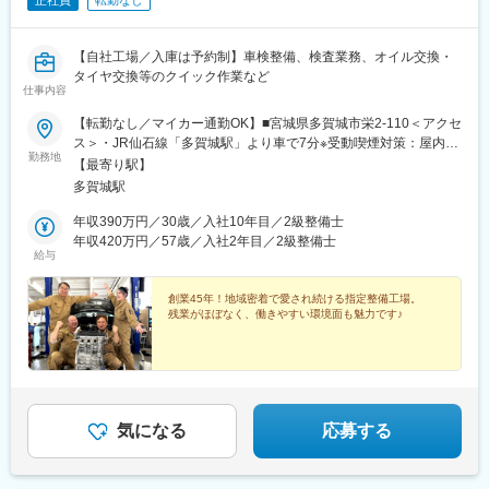
正社員
転勤なし
【自社工場／入庫は予約制】車検整備、検査業務、オイル交換・
タイヤ交換等のクイック作業など
仕事内容
【転勤なし／マイカー通勤OK】■宮城県多賀城市栄2-110＜アクセ
ス＞・JR仙石線「多賀城駅」より車で7分※受動喫煙対策：屋内禁
勤務地
煙
【最寄り駅】
多賀城駅
年収390万円／30歳／入社10年目／2級整備士
年収420万円／57歳／入社2年目／2級整備士
給与
創業45年！地域密着で愛され続ける指定整備工場。
残業がほぼなく、働きやすい環境面も魅力です♪
気になる
応募する