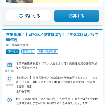
気になる
応募する
営業事務／土日祝休／残業ほぼなし／年休128日／設立
50年超
朝日電器株式会社
契約社員
転勤なし
業種未経験歓迎
【業界未経験歓迎！ブランクある方も可】受発注対応や書類作成
など営業サポート
仕事内容
【転勤なし】仙台営業所／宮城県仙台市青葉区上杉2-9-27 上杉
オフィス青山401＜アクセス＞■仙台市営地下鉄南北線「北四番丁
勤務地
駅」より徒歩7分■仙台市営地下鉄南北線「勾当台公園駅」より徒
【最寄り駅】
歩12分■JR「仙台駅」よりバス約15分※受動喫煙対策：屋内全面
北四番丁駅
禁煙
月給19万5000円～22万4000円 ＋ 各種手当 ＋ 賞与年3回※残業代
は別途支給します※月給は経験スキルを考慮し決定します。