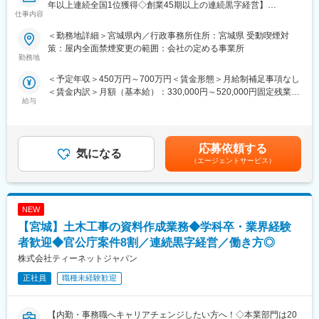
・主な取引先：国土交通省、農林水産省、地方自治体、鉄道運輸
年以上連続全国1位獲得◇創業45期以上の連続黒字経営】
仕事内容
機構、各種団体、大手ゼネコン
・実績事例：瀬戸大橋、四国 国道改築工事、南三陸町護岸工事・
■業務概要：
＜勤務地詳細＞宮城県内／行政事務所住所：宮城県 受動喫煙対
東日本大震災復興、他多数
発注者支援業務（国土交通省や地方自治体等の官公庁が発注する
策：屋内全面禁煙変更の範囲：会社の定める事業所
・在籍人数：全国9支社にて約1,000名以上の技術が活躍しており
公共事業で、発注者が行う業務を代行する補助業務）のうち、工
勤務地
ます！中途入社者、多数活躍中！
事・業務発注に関する資料作成の補助、関係機関等の協議資料作
＜予定年収＞450万円～700万円＜賃金形態＞月給制補足事項なし
成の補助業務等、「資料作成」をメインでお任せいたします。
＜賃金内訳＞月額（基本給）：330,000円～520,000円固定残業手
【ワークライフバランスが整う環境】
給与
当/月：41,250円～65,000円（固定残業時間20時間0分/月）超過し
◎みなし公務員とも呼ばれるのが発注者支援業務です！
■業務詳細：
た時間外労働の残業手当は追加支給＜月給＞371,250円～585,000
働く環境、退社時間や休日も公務員に準拠！発注者支援業務は職
・施工計画立案に関する資料作成、工事発注計画に必要な所定の
円（一律手当を含む）＜昇給有無＞有＜残業手当＞有＜給与補足
場が官公庁の公務員と同じです。
図面、数量等に関する資料作成
＞■昇給：年1回（7月）■賞与：年2回（6月、12月）※正社員移行
◎勤務時間や休日も公務員に準拠！基本的に土日や祝日が休みと
・各種設計に用いる検討資料の作成、関係機関等の協議に関する
応募依頼する
気になる
前は毎月手当として支給（年間で見た受給金額に影響が出ないよ
なり、働きやすい環境が用意されています！
資料作成
（エージェントサービス）
う考慮あり）賃金はあくまでも目安の金額であり、選考を通じて
◎官公庁は「働き方改革」を推進する立場にあるので、残業は少
・地元説明に関する資料作成、予算要求に関する資料作成、業務
上下する可能性があります。月給(月額)は固定手当を含めた表記で
ない傾向です！社内・社外業務比率もほぼ50:50と、室内での事務
の入札契約手続きに関する補助業務 など
す。
業務が多いのも特徴です！
NEW
■主な資料：
変更の範囲：会社の定める業務
1.予算関連資料：工事費の積算結果や予算要求書
【宮城】土木工事の資料作成業務◆学科卒・業界経験
2.契約関連資料：入札公告、仕様書、契約書案など
者歓迎◆官公庁案件8割／連続黒字経営／働き方◎
3.説明資料：地元説明会や議会報告用のプレゼン資料
株式会社ティーネットジャパン
4.進捗管理資料：工事の進捗状況や工程表
5.報告書：品質管理報告、監督状況報告など
正社員
職種未経験歓迎
■ポジションの詳細：
・主な取引先：国土交通省、農林水産省、地方自治体、鉄道運輸
【内勤・事務職へキャリアチェンジしたい方へ！◇本業部門は20