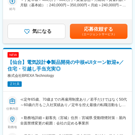
気設計業務を担当していただきます。製品に使用される電子部品
月額（基本給）：240,000円～350,000円＜月給＞240,000円～
め、技術者として大きなやりがいを実感できる環境です。特に品
の選定や設計変更検討、評価・検証業務を通じて、長期的な製品
給与
350,000円＜昇給有無＞有＜残業手当＞有＜給与補足＞※年齢、経
質管理や検査業務の経験を活かし、より上流の品質改善業務へス
供給と信頼性確保を支えるポジションです。既存製品の設計資産
験、能力など考慮の上決定します。■昇給：年1回（4月）■賞与 年
テップアップしたい方に最適なポジションです。
を活かしながら、性能・品質の維持向上に貢献していただきま
2回（7月、12月）＜モデル年収例＞3年目 年収440～460万円5
す。
年目 年収550～570万円20年目 年収1000万円超※金額はあくま
■当社だからこそ実現できるエンジニアとしての未来がある：
応募依頼する
気になる
でも目安です。賃金はあくまでも目安の金額であり、選考を通じ
＜取引社数5,100社＞
■業務詳細：
（エージェントサービス）
て上下する可能性があります。月給(月額)は固定手当を含めた表記
同業他社と比較をしても圧倒的なお取引社数を誇る当社。当社独
・セキュリティ機器における電子部品の選定および仕様検討
です。
占のプロジェクトも多数あり、当社だからこそ挑戦できる仕事が
・設計変更に伴う回路図修正および影響範囲の調査
あります。
・回路図や設計資料を用いた技術検討
＜エンジニアポスティング制度＞
NEW
・試作品の動作確認および各種評価・検証業務
自分の希望に合わせて社内で多様なプロジェクトや職種に応募で
・製品性能や品質への影響分析および改善提案
【仙台】電気設計◆製品開発の中核※UIターン歓迎※／
き、専門チームやキャリアアドバイザーの支援で挑戦しやすい環
・関係部署との技術的な調整およびレビュー対応
住宅・引越し手当充実◎
境を提供。
・設計ドキュメントの作成・更新
株式会社BREXA Technology
経験やスキルに応じて新しい分野への挑戦が広がり、主体的に成
長しながら多様な業務に携われる仕組みです。知識の共有やスキ
■魅力：
正社員
ルアップも促進され、自己成長を支援します。
開発が完了した製品を支えるだけでなく、設計変更や評価業務を
通じて製品の品質・信頼性向上に直接貢献できるポジションで
変更の範囲：会社の定める業務
す。回路設計の知識を活かしながら、
≪定年65歳、70歳までの再雇用制度あり／若手だけではなく50代
・電子部品選定
～60歳の方もご入社実績あり／定年を控え最後の転職活動をした
仕事内容
・回路評価
い方、PMではなくエンジニアとして現場で活躍をしていきたい方
・設計変更管理
歓迎≫
＜勤務地詳細＞顧客先（宮城）住所：宮城県 受動喫煙対策：屋内
・影響解析
全面禁煙変更の範囲：会社の定める事業所
・品質改善
■業務内容：
勤務地
といったメーカーで重宝されるスキルを身につけることができま
製品開発プロジェクトにおいて、電気設計エンジニアとして仕様