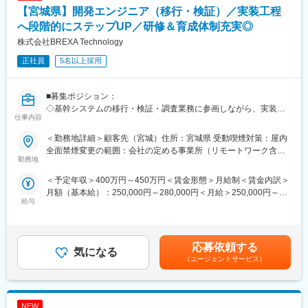
【宮城県】開発エンジニア（移行・検証）／実装工程
じて相談可/月の半分程度は在宅勤務になります)
・直近3年間の平均離職率4.35%
へ段階的にステップUP／研修＆育成体制充実◎
・社員食堂あり(一部社員食堂の無い拠点ついては食事手当支給)
株式会社BREXA Technology
・残業は、月10～20時間程度です。
正社員
5名以上採用
■組織について：
20～40代が中心のアットホームな環境です。チームワークを大切
■募集ポジション：
にしながら、共に成長していきましょう。
◇基幹システムの移行・検証・調査業務に参画しながら、実装ス
仕事内容
キルを段階的に伸ばしていくポジションです。
■当社について：
◇まずは移行・テスト・解析業務を担当し、教育制度をはじめと
グローバルに事業を展開する東証プライム上場の電子部品メーカ
＜勤務地詳細＞顧客先（宮城）住所：宮城県 受動喫煙対策：屋内
する豊富な社内制度を活用しつつ実装工程へのステップアップを
ー・アルプスアルパイン（株）の情報システム子会社です。設立
全面禁煙変更の範囲：会社の定める事業所（リモートワーク含
目指します。
勤務地
以来20年以上に渡り、アルプスグループで培った「ものづくり
む）
◇基幹システム以外にも様々な開発プロジェクトがございます。
DNA」を受け継ぐシステムインテグレーターとして、製造流通企
＜予定年収＞400万円～450万円＜賃金形態＞月給制＜賃金内訳＞
業向け業務システム、情報セキュリティ、ファームウェア開発、
月額（基本給）：250,000円～280,000円＜月給＞250,000円～
■想定業務：
AI・IoT、4つの事業を柱に、信頼性・品質の高い製品とサービス
給与
280,000円＜昇給有無＞有＜残業手当＞有＜給与補足＞※スキル経
◇移行・データ関連
を提供しています。SIでもあり、セキュリティソフトウェアを開
験年数を考慮し話し合いの上、決定■昇給：年2回（4月・10月）
・現行システムの仕様調査
発するソフトウェアメーカーでもあり、安定した経営基盤の中で
賃金はあくまでも目安の金額であり、選考を通じて上下する可能
・SQLを用いたデータ作成・移行作業
も、新しいことに挑戦するチャレンジングな風土があます。
性があります。月給(月額)は固定手当を含めた表記です。
◇テスト・検証
応募依頼する
気になる
・受け入れテスト
変更の範囲：会社の定める業務
（エージェントサービス）
・SQL解析による不具合調査・修正
◇実装関連（Javaを想定した軽微な改修）
・既存ロジックの修正
NEW
・処理単位の小さな修正・補完