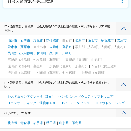
社会人経験10年以上歓迎
IT・通信業界、宮城県、社会人経験10年以上歓迎の転職・求人情報をエリアで絞
り込む
仙台市
石巻市
塩竈市
気仙沼市
白石市
名取市
角田市
多賀城市
岩沼市
登米市
栗原市
東松島市
大崎市
富谷市
黒川郡（大和町、大郷町、大衡村）
柴田郡（大河原町、村田町、柴田町、川崎町）
宮城郡（松島町、七ヶ浜町、利府町）
亘理郡（亘理町、山元町）
遠田郡（涌谷町、美里町）
加美郡（色麻町、加美町）
本吉郡（南三陸町）
伊具郡（丸森町）
刈田郡（蔵王町、七ヶ宿町）
牡鹿郡（女川町）
IT・通信業界、宮城県、社会人経験10年以上歓迎の転職・求人情報を業種で絞り
込む
システムインテグレータ（SIer）
ベンダ（ハードウェア・ソフトウェア）
ITコンサルティング
通信キャリア・ISP・データセンター
ITアウトソーシング
ほかのエリアで探す
北海道
青森県
岩手県
秋田県
山形県
福島県