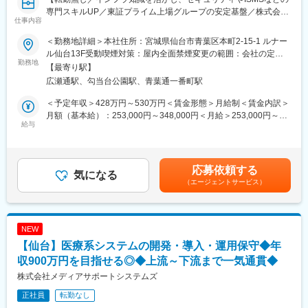
機構、各種団体、大手ゼネコン
専門スキルUP／東証プライム上場グループの安定基盤／株式会社
仕事内容
・実績事例：瀬戸大橋、四国・国道改築工事、南三陸町護岸工
クロスキャットの100％子会社】
事・東日本大震災復興、他多数
＜勤務地詳細＞本社住所：宮城県仙台市青葉区本町2-15-1 ルナー
・在籍人数：全国9支社にて約1,000名以上の技術が活躍しており
■概要：
ル仙台13F受動喫煙対策：屋内全面禁煙変更の範囲：会社の定め
ます！中途入社者、多数活躍中！
・当社にて社内システム管理をお任せします。
勤務地
る事業所（リモートワーク含む）
【最寄り駅】
・社内システム管理だけでなく、管理部としての幅広い業務や
広瀬通駅、勾当台公園駅、青葉通一番町駅
■ワークライフバランス：
ISMS・QMS等の運用にも積極的にチャレンジできます。
・再雇用制度が整っており、60歳の定年後もほぼ同様に働き続け
・インフラの知識を活かしつつ、設計・構築周りまで挑戦できる
＜予定年収＞428万円～530万円＜賃金形態＞月給制＜賃金内訳＞
ることが可能です。
上流工程へのスキルアップ可能なポジションです！
月額（基本給）：253,000円～348,000円＜月給＞253,000円～
・退社時間や休日も公務員に準拠。官公庁は「働き方改革」を推
給与
348,000円＜昇給有無＞有＜残業手当＞有＜給与補足＞※経験やス
進する立場にあるので、残業は少ないです。
■具体的には：
キルを考慮して決定します。■昇給：年1回（4月）■賞与：年2回
・社内・社外業務比率もほぼ50:50で、室内での事務業務が多いの
・PCセットアップ、アカウント管理、Microsoft365・ファイルサ
（6月／12月）賃金はあくまでも目安の金額であり、選考を通じ
も特徴です。
ーバー・プリンタ管理
て上下する可能性があります。月給(月額)は固定手当を含めた表記
応募依頼する
・退職金制度や介護休業制度もあり、働きやすい環境が整ってお
・ネットワーク管理、IT資産管理
気になる
です。
ります。
（エージェントサービス）
・ISMSやQMSなどの運用・管理サポート
・その他、管理部門としての業務全般
変更の範囲：会社の定める業務
※基本ベンダー対応はなく、ベテラン社員2名と業務を対応いただ
きます。
NEW
【仙台】医療系システムの開発・導入・運用保守◆年
■ゆくゆくお任せしたい業務
下記のような業務にもスキルに応じて対応いただきます。
収900万円を目指せる◎◆上流～下流まで一気通貫◆
・サーバ担当フェーズ：設計・構築～運用
株式会社メディアサポートシステムズ
・ネットワーク担当フェーズ：設計構築～運用
正社員
転勤なし