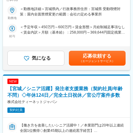
展開する優良企業】
認）
・納品後アフターフォロー
＜勤務地詳細＞宮城県内／行政事務所住所：宮城県 受動喫煙対
【職務概要】
策：屋内全面禁煙変更の範囲：会社の定める事業所
当社は国土交通省、農林水産省や地方自治体などと業務委託契約
勤務地
■当社について
を結び、案件の8割以上が官公庁案件です。
2024年2月に創業から3年11か月で上場した「モノづくりのあり方
＜予定年収＞450万円～600万円＜賃金形態＞月給制補足事項なし
インフラなど大規模な案件を担当することが多く、公共工事が円
を変え、世界を変えていく」をミッションに、AI×IoTで「製造現
＜賃金内訳＞月額（基本給）：258,000円～369,644円固定残業手
滑に進むよう施工管理や資料作成業務などを担当していただきま
場のデファクトスタンダードの構築」を目指す会社です。
給与
当/月：40,320円～49,220円（固定残業時間20時間0分/月）超過し
す。
た時間外労働の残業手当は追加支給＜月給＞298,320円～418,864
当社は製造現場の自動化及び省人化を支援するべく、自社開発の
円（一律手当を含む）＜昇給有無＞有＜残業手当＞有＜給与補足
◇発注者支援とは
AI技術を活用したソフトウェアプロダクト + ハードウェアの両軸
＞■昇給：年1回（7月）■賞与：年2回（6月、12月）※正社員移行
国や都道府県、政令都市など官公庁が発注する公共事業（河川・
応募依頼する
で工場ラインのインテグレーション提案を行い、工場現場実装を
気になる
前は毎月手当として支給（年間で見た受給金額に影響が出ないよ
道路工事等）の発注業務をサポートすることです。
通じた課題解決型ソリューションを提供しています。
（エージェントサービス）
う考慮あり）■モデル年収：540万円／35歳・経験10年…月額35
工事の積算や検査などの業務を公務員に代わって行うことで、ワ
万円＋残業手当・一律手当600万円／40歳・経験15年…月額37万
ークライフバランス良く働くことが可能です。
現在はAI外観検査事業およびコンサルティング事業を中心に事業
円＋残業手当・一律手当賃金はあくまでも目安の金額であり、選
拡大しており、今後も製造現場における様々な課題解決に向け
考を通じて上下する可能性があります。月給(月額)は固定手当を含
NEW
【具体的な業務】
た、自社製のAIソフトウェア×IoTによる新たなソリューション領
めた表記です。
・公共事業における各種資料作成や工事費用の算出補助
【宮城／シニア活躍】発注者支援業務（契約社員/年齢
域へと事業を拡大していきます。
・工事を実行するために必要な資料作成
不問）◇年休124日／完全土日祝休／官公庁案件多数
・工事の施工状況チェック
変更の範囲：会社の定める全ての業務
株式会社ティーネットジャパン
・工事検査などへの参加・立ち合い
契約社員
【ポジションの詳細】
・想定勤務地：宮城・福島・山形
※なるべくご自宅近くの案件先をご紹介できるよう努めております
【働き方を改善したいシニア活躍中！／本業部門は20年以上連続
・主な取引先：国土交通省、農林水産省、地方自治体、鉄道運輸
全国1位獲得◇創業45期以上の連続黒字経営】