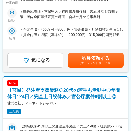
仕事内容
・実績事例：瀬戸大橋、四国 国道改築工事、南三陸町護岸工事・
東日本大震災復興、他多数
■業務概要：
＜勤務地詳細＞宮城県内／行政事務所住所：宮城県 受動喫煙対
・在籍人数：全国9支社にて約1,000名以上の技術が活躍しており
発注者支援業務（国土交通省や地方自治体等の官公庁が発注する
策：屋内全面禁煙変更の範囲：会社の定める事業所
ます！中途入社者、多数活躍中！
公共事業で、発注者が行う業務を代行する補助業務）のうち、工
勤務地
事・業務発注に関する資料作成の補助、関係機関等の協議資料作
＜予定年収＞400万円～550万円＜賃金形態＞月給制補足事項なし
【ワークライフバランスが整う環境】
成の補助業務等、「資料作成」をメインでお任せいたします。
＜賃金内訳＞月額（基本給）：300,000円～315,000円固定残業手
◎みなし公務員とも呼ばれるのが発注者支援業務です！
給与
当/月：37,500円～49,220円（固定残業時間20時間0分/月）超過し
働く環境、退社時間や休日も公務員に準拠！発注者支援業務は職
■業務詳細：
た時間外労働の残業手当は追加支給＜月給＞337,500円～364,220
場が官公庁の公務員と同じです。
・施工計画立案に関する資料作成、工事発注計画に必要な所定の
円（一律手当を含む）＜昇給有無＞有＜残業手当＞有＜給与補足
◎勤務時間や休日も公務員に準拠！基本的に土日や祝日が休みと
図面、数量等に関する資料作成
＞■昇給：年1回（7月）■賞与：年2回（6月、12月）※正社員移行
なり、働きやすい環境が用意されています！
・各種設計に用いる検討資料の作成、関係機関等の協議に関する
応募依頼する
気になる
前は毎月手当として支給（年間で見た受給金額に影響が出ないよ
◎官公庁は「働き方改革」を推進する立場にあるので、残業は少
資料作成
（エージェントサービス）
う考慮あり）賃金はあくまでも目安の金額であり、選考を通じて
ない傾向です！社内・社外業務比率もほぼ50:50と、室内での事務
・地元説明に関する資料作成、予算要求に関する資料作成、業務
上下する可能性があります。月給(月額)は固定手当を含めた表記で
業務が多いのも特徴です！
の入札契約手続きに関する補助業務 など
す。
変更の範囲：無
NEW
■主な資料：
1.予算関連資料：工事費の積算結果や予算要求書
【宮城】発注者支援業務◇20代の若手も活動中◇年間
2.契約関連資料：入札公告、仕様書、契約書案など
休日124日／完全土日祝休み／官公庁案件8割以上◎
3.説明資料：地元説明会や議会報告用のプレゼン資料
株式会社ティーネットジャパン
4.進捗管理資料：工事の進捗状況や工程表
5.報告書：品質管理報告、監督状況報告など
正社員
■ポジションの詳細：
・主な取引先：国土交通省、農林水産省、地方自治体、鉄道運輸
【創業以来45期以上の連続黒字経営／売上250億・社員数2700名
機構、各種団体、大手ゼネコン