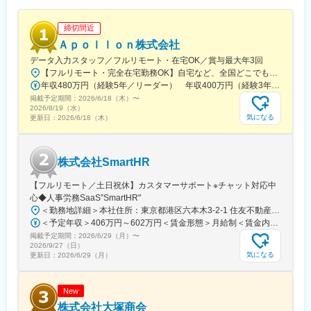
■当社だからこそ実現できるエンジニアとしての未来がある：
締切間近
＜取引社数5,100社＞
Ａｐｏｌｌｏｎ株式会社
同業他社と比較をしても圧倒的なお取引社数を誇る当社。当社独
占のプロジェクトも多数あり、当社だからこそ挑戦できる仕事が
データ入力スタッフ／フルリモート・在宅OK／賞与最大年3回
あります。
【フルリモート・完全在宅勤務OK】自宅など、全国どこでもあなたが働きやすい場所で働けます★転居を伴う転勤なし★全国47都道府県どこからでも応募OK【本社】東京都新宿区山吹町130番地の15 茜ビル2-A＜アクセス＞有楽町線「江戸川橋駅」、東西線「東西線」より徒歩10分※受動喫煙対策：あり
＜エンジニアポスティング制度＞
年収480万円（経験5年／リーダー） 年収400万円（経験3年／メンバー）
自分の希望に合わせて社内で多様なプロジェクトや職種に応募で
掲載予定期間：
2026/6/18（木）
〜
き、専門チームやキャリアアドバイザーの支援で挑戦しやすい環
2026/8/19（水）
気になる
更新日：
2026/6/18（木）
境を提供。
経験やスキルに応じて新しい分野への挑戦が広がり、主体的に成
長しながら多様な業務に携われる仕組みです。知識の共有やスキ
ルアップも促進され、自己成長を支援します。
株式会社SmartHR
変更の範囲：会社の定める業務
【フルリモート／土日祝休】カスタマーサポート※チャット対応中
心◆人事労務SaaS”SmartHR"
＜勤務地詳細＞本社住所：東京都港区六本木3-2-1 住友不動産六本木グランドタワー勤務地最寄駅：東京メトロ南北線／六本木一丁目駅受動喫煙対策：屋内全面禁煙変更の範囲：会社の定める事業所（リモートワーク含む）
＜予定年収＞406万円～602万円＜賃金形態＞月給制＜賃金内訳＞月額（基本給）：212,480円～315,200円その他固定手当/月：5,000円固定残業手当/月：77,520円～114,800円（固定残業時間45時間0分/月）超過した時間外労働の残業手当は追加支給＜月給＞295,000円～435,000円（一律手当を含む）＜昇給有無＞有＜残業手当＞有賃金はあくまでも目安の金額であり、選考を通じて上下する可能性があります。月給(月額)は固定手当を含めた表記です。
掲載予定期間：
2026/6/29（月）
〜
2026/9/27（日）
気になる
更新日：
2026/6/29（月）
New
株式会社大塚商会