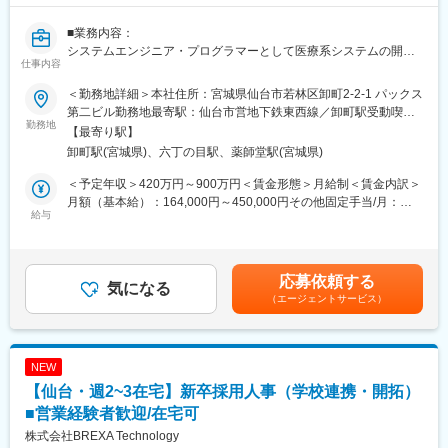
■当ポジションの魅力：
【ISMSやセキュリティなどの専門知識、経験】
■業務内容：
システム管理にとどまらず、ISMS等セキュリティ業務や管理部門
システムエンジニア・プログラマーとして医療系システムの開
全般の業務にも携われるため、幅広いキャリアを築けます。
仕事内容
発・導入・運用保守などを行います。
電話や訪問などでユーザー様の対応をいたします。
■配属先情報：
＜勤務地詳細＞本社住所：宮城県仙台市若林区卸町2-2-1 パックス
■詳細内容：
管理部は現在2名体制（50代・うち1名は再雇用）で、OJTを通じ
第二ビル勤務地最寄駅：仙台市営地下鉄東西線／卸町駅受動喫煙
ユーザー様から直接案件をいただき、電子カルテの運用サポート
勤務地
てベテラン
対策：屋内全面禁煙変更の範囲：会社の定める事業所
【最寄り駅】
や付随するシステムの開発・導入などを行います。
社員から丁寧に業務を引き継ぎます。
卸町駅(宮城県)、六丁の目駅、薬師堂駅(宮城県)
顧客の8割以上は医療関係で、要件定義から開発・導入までと、一
連の業務に携わるため、自身のスキルアップにもつながります。
■就業環境：
＜予定年収＞420万円～900万円＜賃金形態＞月給制＜賃金内訳＞
※使用言語：.NET、VB、PHP等
有給取得率66％、育休復帰率9割以上、ワークライフバランスを
月額（基本給）：164,000円～450,000円その他固定手当/月：
※作業環境：Windows
給与
重視
50,000円＜月給＞214,000円～500,000円＜昇給有無＞有＜残業手
■組織構成：
当＞有＜給与補足＞※前職の経験等も考慮します。 ■固定手当：職
就業先は計8名(うち女性3名)で構成されています。
■企業の特徴/魅力：
能給等 ■変動手当：変動残業手当・賞与等■昇給：年1回(1,000～
■入社後の流れ：
◎当社は、株式会社クロスキャットの100％子会社として、2021
3,000円/月) ※過去実績■賞与：年2回(計3~5ヶ月分)※過去実績賃金
応募依頼する
これまでのご経験に合わせた業務をお任せいたします。
気になる
年4月1日に誕生しました。
はあくまでも目安の金額であり、選考を通じて上下する可能性が
（エージェントサービス）
ご経験の少ない方には最初のうちは保守側から業務を進めていく
◎株式会社クロスキャット時代に培った長年の実績とノウハウを
あります。月給(月額)は固定手当を含めた表記です。
方向です。電話応対もしつつその後スキルが付いたタイミングで
活かし、製造・流通・サービス・公共といった業種のシステム構
ユーザー様の対応をしていただき、要件定義からテストまで全般
築をはじめ、様々な業種のシステムインテグレーションをベース
を携わっていただきます。
に、地方自治体などのコンサルティングなど、幅広い事業展開を
NEW
■キャリアパス
目指しております。
【仙台・週2~3在宅】新卒採用人事（学校連携・開拓）
得意分野に特化したスペシャリスト・幅広い領域をカバーするフ
ルスタックエンジニア・プロジェクトマネージャーなどを目指さ
■営業経験者歓迎/在宅可
変更の範囲：会社の定める業務
れる方であれば、一緒に会社を成長させていきましょう。
株式会社BREXA Technology
■働き方