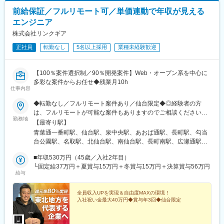
前給保証／フルリモート可／単価連動で年収が見える
エンジニア
株式会社リンクギア
正社員
転勤なし
5名以上採用
業種未経験歓迎
【100％案件選択制／90％開発案件】Web・オープン系を中心に
多彩な案件からお任せ◆残業月10h
仕事内容
◆転勤なし／フルリモート案件あり／仙台限定◆◎経験者の方
は、フルリモートが可能な案件もありますのでご相談ください
勤務地
◎U・Iターン歓迎【勤務先】本社（仙台）、またはクライアント
【最寄り駅】
先＜本社＞宮城県仙台市青葉区一番町2-6-1シティハウス一番中央
青葉通一番町駅、仙台駅、泉中央駅、あおば通駅、長町駅、勾当
2F【最大40万円の入社祝い金をご用意】入社時に半額の20万円を
台公園駅、名取駅、北仙台駅、南仙台駅、長町南駅、広瀬通駅、
支給しており、新生活の準備費用や引越し費用などにもご活用い
北四番丁駅、八乙女駅、富沢駅、古川駅、岩沼駅、多賀城駅、小
ただけます。「宮城へのU・Iターンを検討している方」にも安心
■年収530万円（45歳／入社2年目）
鶴新田駅、旭ケ丘駅(宮城県)、宮城野原駅、宮城野通駅、仙台駅
の制度です◎
└固定給37万円＋夏賞与15万円＋冬賞与15万円＋決算賞与56万円
(地下鉄)、長町一丁目駅、陸前原ノ町駅
給与
全員収入UPを実現＆自由度MAXの環境！
入社祝い金最大40万円◆賞与年3回◆仙台限定