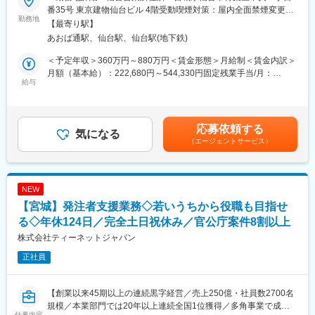
■業務内容：
番35号 東京建物仙台ビル 4階受動喫煙対策：屋内全面禁煙変更の
当社は、国内大手メーカーを中心に工場のDX推進に向けてAI×IoT
勤務地
範囲：会社の定める事業所
【最寄り駅】
によるソリューションを提供をしております。
あおば通駅、仙台駅、仙台駅(地下鉄)
具体的な業務としては、リード獲得、認知獲得、資料作成、提
＜予定年収＞360万円～880万円＜賃金形態＞月給制＜賃金内訳＞
案、テスト、効果検証、クロージング、アフターフォローなどク
月額（基本給）：222,680円～544,330円固定残業手当/月：
ライアントワーク全般をお任せします。
給与
77,320円～189,004円（固定残業時間45時間0分/月）超過した時
間外労働の残業手当は追加支給＜月給＞300,000円～733,334円
営業活動全般を一気通貫で行っていただきますが、ドメイン知識
（一律手当を含む）＜昇給有無＞有＜残業手当＞有＜給与補足＞※
の獲得までのプロセスはアポ獲得、初期商談、テスト対応などを
経験、スキル、年齢を考慮の上、当社規定により決定します。※年
応募依頼する
通じて、クライアントの現場課題やプロダクト、ソリューション
気になる
収構成は、月給×12ヶ月となります。■人事評価：年2回※評価に応
（エージェントサービス）
理解を通じて、受注のスキルを身に着けてもらいます。数千万円
じて給与改定を実施賃金はあくまでも目安の金額であり、選考を
規模の契約となるため、経験を重ねるごとに受注数を増加させて
通じて上下する可能性があります。月給(月額)は固定手当を含めた
いくスキルを身に着けていくことができます。また成果に応じた
表記です。
給与体系になっているため、年齢に関係なくご活躍次第で高報
NEW
酬、ポジションを獲得することが可能な環境です。
【宮城】発注者支援業務◇若いうちから役職も目指せ
■業務詳細：
る◇年休124日／完全土日祝休み／官公庁案件8割以上
・新規顧客獲得(訪問・架電)
株式会社ティーネットジャパン
・判定精度向上作業(撮像、AIアノテーション)
正社員
・ワークサンプルテスト(撮像条件選定：カメラ／レンズ／照明等
のAI学習、該当不良の判定確認)
・設備提案(必要設備の外部ピックアップ)
【創業以来45期以上の連続黒字経営／売上250億・社員数2700名
・報告書作成 ・納品作業(設置、撮像の再現、AIソフトウェア動作
規模／本業部門では20年以上連続全国1位獲得／多角事業で成長
確認、各種チューニング、ネットワーク配線調整、正常稼働確
仕事内容