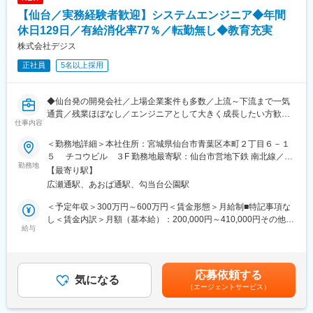
【仙台／実務経験者歓迎】システムエンジニア◆年間
■当社の魅力：
休日129日／有給消化率77％／転勤無し◆教育充実
◎多様な案件と技術でスキルアップできる環境
株式会社デジス
・業界最大級5,100社との取引ネットワーク
・幅広い技術領域の経験を積める環境
正社員
5名以上採用
◎スキルと努力が正当に評価される制度
・透明性の高い評価基準に基づき、給与・キャリアに反映
・結果だけでなく、努力・成長過程も評価
◆仙台発の開発会社／上場企業案件も多数／上流～下流まで一気
◎キャリア成長を後押しする育成環境
通貫／残業ほぼなし／エンジニアとして大きく成長したい方歓迎
仕事内容
・Be-Pro研修
◆
・技術系eラーニングの無制限利用
＜勤務地詳細＞本社住所：宮城県仙台市青葉区本町２丁目６－１
・資格取得支援約300種類対応
■担当業務：
５ チコウビル ３F 勤務地最寄駅：仙台市営地下鉄 南北線／広
SEとして、設計・PG・テストをご担当いただきます。経験が豊
勤務地
瀬通駅受動喫煙対策：屋内全面禁煙変更の範囲：会社の定める事
【最寄り駅】
■研修制度：
富な方は、要件定義やPM/PL等もご担当いただきます。
業所（リモートワーク含む）
広瀬通駅、あおば通駅、勾当台公園駅
キャリアアップを本気で支援する「Be-Pro研修」
Web系システムや基幹システムの開発を上流～下流まで経験をす
◎集中コース（現場を離れて学ぶ）
ることが可能です。クライアントも上場会社を含み、大規模案件
＜予定年収＞300万円～600万円＜賃金形態＞月給制■特記事項な
技術習得に専念できる短期集中コース。Webアプリ開発に必要な
や様々な業界の案件を担当いただきます。
し＜賃金内訳＞月額（基本給）：200,000円～410,000円その他固
実務スキルを短期間で習得できます。
給与
定手当/月：10,000円固定残業手当/月：40,000円～80,000円（固
◎自学習コース（勤務と両立して学ぶ）
■組織構成：
定残業時間30時間0分/月）超過した時間外労働の残業手当は追加
業務と並行しながら取り組める資格取得コース。
・従業員27名（平均31.39歳）。男女比約6:4で、女性も多く活
支給＜月給＞250,000円～500,000円（一律手当を含む）＜昇給有
基本情報／応用情報／Java資格など10以上の資格に対応し、教
躍！
無＞有＜残業手当＞有＜給与補足＞※月収は経験、技能考慮の上決
応募依頼する
材・受験料・合格お祝い金を支給して取得を支援します。
・充実した研修・スキルアップ支援で、20～30代前半でリーダー
気になる
定致します。■諸手当：配偶者手当、子供手当、交通費、精勤手
（エージェントサービス）
として活躍できます！
当、通信費他賃金はあくまでも目安の金額であり、選考を通じて
変更の範囲：会社の定める業務
上下する可能性があります。月給(月額)は固定手当を含めた表記で