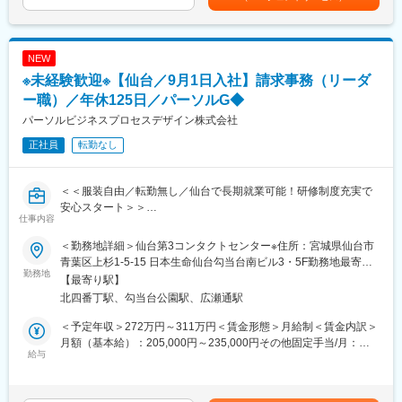
ータ分析基盤の開発を担当します。要件定義から保守まで一貫し
■キャリアパス・教育
当を含めた表記です。
て携わり、技術力だけでなくプロジェクト推進力も磨ける環境で
・年1回のキャリア形成面談で、個々の志向に沿ったキャリアパス
す。
を一緒に考えます。
・入社してから業務に入るまでに研修を行っています。研修カリ
NEW
■職務詳細
キュラムに沿って、現職エンジニアが成長をサポート！
※未経験歓迎※【仙台／9月1日入社】請求事務（リーダ
・Webアプリケーション、業務システムの設計・開発・保守
・データ分析／DX推進基盤の構築・運用
ー職）／年休125日／パーソルG◆
変更の範囲：会社の定める業務
・担当フェーズ：要件定義、基本設計、詳細設計、実装、テス
パーソルビジネスプロセスデザイン株式会社
ト、リリース、保守
正社員
転勤なし
・官公庁、生保・損保、エネルギー、小売など社会基盤を支える
案件が中心
※経験・志向に応じて上流やサブリーダー業務にも挑戦可能
＜＜服装自由／転勤無し／仙台で長期就業可能！研修制度充実で
安心スタート＞＞
■組織体制
仕事内容
仙台拠点では複数名のチーム制を徹底。一人常駐はなく、先輩・
■業務概要
リーダーのフォローのもと安心して業務に取り組めます。中途入
＜勤務地詳細＞仙台第3コンタクトセンター※住所：宮城県仙台市
・派遣スタッフ様の勤怠確定前の処理、請求書発行
社社員も多く、なじみやすい環境です。
青葉区上杉1-5-15 日本生命仙台勾当台南ビル3・5F勤務地最寄
・原本郵送・専用システムへのアップロード・PDFのメール送
勤務地
駅：仙台市営地下鉄南北線／北四番丁駅受動喫煙対策：屋内喫煙
【最寄り駅】
信・FAX対応および担当営業・アシスタント・企業担当者との連
■キャリアパス
可能場所あり変更の範囲：無
北四番丁駅、勾当台公園駅、広瀬通駅
絡、確認、派遣スタッフ様の給料や請求金額に関するデータ修正
まずは得意領域で開発経験を積み、上流工程やリーダー業務へ段
や再発行対応も含みます。
階的にステップアップ。技術とマネジメントを両立する“プレイン
＜予定年収＞272万円～311万円＜賃金形態＞月給制＜賃金内訳＞
・出張に伴う経費や交通費の「立替金」、インセンティブやお昼
グリーダー”としての成長を支援します。
月額（基本給）：205,000円～235,000円その他固定手当/月：
代控除などの「調整金」入力処理
給与
5,000円＜月給＞210,000円～240,000円＜昇給有無＞有＜残業手
・派遣スタッフ様の勤怠提出促進・不備の訂正連絡を含む、勤怠
■働き方
当＞有＜給与補足＞■想定年収2,725,000～3,115,000円■別途、確
確定業務
平均残業は月20時間台。残業状況は経営層が常に把握し是正する
定拠出年金手当として月額5,000円支給賃金はあくまでも目安の金
・派遣スタッフ様から提出された勤怠データの取込、不備確認作