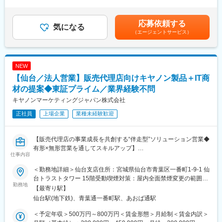
担当職種：変更なし
＞有＜残業手当＞有＜給与補足＞■その他固定手当：固定残業代と
ソッドが支援するのはもちろんのこと、コンサルティング・セキ
出向を命じることがあり、その場合は出向先の定める職種
して支給。時間数、金額は等級による。64,000円（24時間）～
ュリティ/ガバナンス・クラウド活用推進等、様々なサービスを展
143,000円（39時間）超過分追加支給■給与改定：四半期ごと（条
応募依頼する
開しており、お客様のビジネス/IT課題に幅広く対応しておりま
気になる
変更の範囲：会社の定める業務
件有）■賞与：年2回（6、12月）■決算賞与：年1回（7月）※年度
（エージェントサービス）
す。
による賃金はあくまでも目安の金額であり、選考を通じて上下す
る可能性があります。月給(月額)は固定手当を含めた表記です。
【求める役割】
・既存および新規顧客に対するIT課題 / 事業課題のヒアリングから
NEW
ソリューション提案
【仙台／法人営業】販売代理店向けキヤノン製品＋IT商
・アカウントプランの策定およびアカウントプランに基づく中長
期的な深耕営業
材の提案◆東証プライム／業界経験不問
・顧客担当者 / キーマンとの強固なリレーション形成
キヤノンマーケティングジャパン株式会社
正社員
上場企業
業種未経験歓迎
■得られる経験
・AWSプレミアパートナーの高い技術力を活かし、クラウドネイ
ティブな最適解を提案できる環境
【販売代理店の事業成長を共創する“伴走型”ソリューション営業◆
・顧客の全体最適を自ら設計し、大きな裁量と介在価値を実感で
有形×無形営業を通してスキルアップ】
きる
仕事内容
・「DevelopersIO」を中心とした知見共有文化により、学習スピ
■概要
ードと市場価値を向上
＜勤務地詳細＞仙台支店住所：宮城県仙台市青葉区一番町1-9-1 仙
当社と既にお取引のある販売代理店向けの営業担当として、新規
・「何を売るか」だけでなく「どう売るか」の仕組み作りにも関
台トラストタワー 15階受動喫煙対策：屋内全面禁煙変更の範囲：
ソリューション提案および既存ソリューションの拡販支援をご担
勤務地
われる環境
会社の定める事業所（リモートワーク含む）
【最寄り駅】
当いただきます。
仙台駅(地下鉄)、青葉通一番町駅、あおば通駅
担当商材は、各種キヤノン製品に加えクラウドサービス、ITセキ
■当社の特徴：
ュリティ、ネットワークカメラなども顧客ニーズに応じて扱いま
・AWS Partner Awards「SI Partner of the Year - GLOBAL」受賞
＜予定年収＞500万円～800万円＜賃金形態＞月給制＜賃金内訳＞
す。
実績を持つ、世界トップクラスのAWS技術力