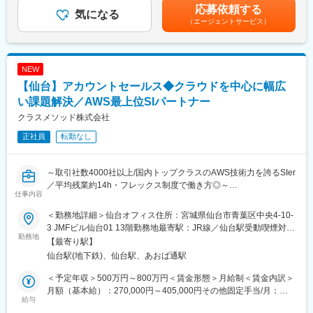
仕組みがあります。リモート併用案件もあり、仙台で腰を据えて
額であり、選考を通じて上下する可能性があります。月給(月額)は
応募依頼する
業
気になる
働ける環境です。
固定手当を含めた表記です。
（エージェントサービス）
■業務内容：
■企業の特徴／魅力
・業務進捗管理・サポート：
創業40年超、セイコーグループの安定基盤のもと、定着率90％以
メンバーの業務進捗や提出物の納期確認を行うなど、メンバーが
上を実現。福利厚生や資格支援も充実しており、「無理なく、長
NEW
支障なく仕事を進めることができるよう、チームのサポートをし
く成長したい」エンジニアに最適な企業です。
【仙台】アカウントセールス◆クラウドを中心に幅広
ていただきます。
・メンバー管理：
い課題解決／AWS最上位SIパートナー
変更の範囲：会社の定める業務
成果を出すための研修実施だけではなく、定期的にメンバーとの
クラスメソッド株式会社
面談やフィードバックを実施。メンバーの悩みを傾聴しモチベー
正社員
転勤なし
ションを上げるアドバイスなどのマネジメント管理も行います。
・マニュアル作成・レポート業務：
トークをこう変えるとお客様に分かりやすい、納得感がある、な
～取引社数4000社以上/国内トップクラスのAWS技術力を誇るSIer
どトークの改善やFAQの作成をお任せします。成長度に合わせ
／平均残業約14h・フレックス制度で働き方◎～
て、効率よく業務をするための仕組化、顧客企業へのレポート作
仕事内容
成・提出なども徐々にお願いしたいと考えています。
■業務内容：
＜勤務地詳細＞仙台オフィス住所：宮城県仙台市青葉区中央4-10-
クラスメソッド最大の強みであるAWS総合支援サービス「クラス
■入社後の流れ：
3 JMFビル仙台01 13階勤務地最寄駅：JR線／仙台駅受動喫煙対
メソッドメンバーズ」の既存顧客を担当し、クラウド活用の深
勤務地
まずは、メンバーとして各オペレーション業務を経験していただ
策：敷地内喫煙可能場所あり変更の範囲：会社の定める事業所
【最寄り駅】
化・拡大を支援するアカウントマネジメントを担っていただきま
きます。1ヵ月程で覚える事が可能になります。オペレーションを
（リモートワーク含む）
仙台駅(地下鉄)、仙台駅、あおば通駅
す。
覚えた後に、リーダーとして、アルバイト・派遣社員の管理等を
お任せします。
＜予定年収＞500万円～800万円＜賃金形態＞月給制＜賃金内訳＞
【クラスメソッドメンバーズとは】
月額（基本給）：270,000円～405,000円その他固定手当/月：
お客様がより安く、より正しく、より深くAWSを活用するための
給与
＜仙台限定職＞
64,000円～143,000円＜月給＞334,000円～548,000円＜昇給有無
総合支援サービスです。AWS環境構築や運用支援などをクラスメ