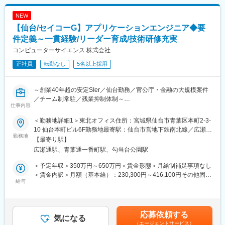
■当社について：
す。
★上流工程やPM/PLに興味がある方大歓迎！
NEW
仙台のお客様の他、県外のお客様とのお取引も増加。多岐にわた
【仙台/セイコーG】アプリケーションエンジニア◆要
る案件があります。
上流工程を担当できる機会やPM/PLとして活躍できる機会が多数
件定義～一貫経験/リーダー育成/技術研修充実
あります。
コンピューターサイエンス 株式会社
正社員
転勤なし
5名以上採用
プロジェクト例：
・在庫管理システム開発 ・顧客情報管理システム開発 ・物件管理
システム開発
～創業40年超の安定SIer／仙台勤務／官公庁・金融の大規模案件
・ECサイト開発 ・人事評価システム開発 ・コンテンツ一元管理
／チーム制常駐／残業抑制体制～
システム開発 等
仕事内容
◎地方でも上流・大規模案件に挑戦｜中央省庁DXや金融系PJで成
言語：PHP（Laravel等）、C#、Python、Java、Ruby、
長
VB.NET、JavaScript（jQuery、Vue.js、React）、CSS 等
＜勤務地詳細1＞東北オフィス住所：宮城県仙台市青葉区本町2-3-
◎一人常駐なし×段階的にリーダーへ｜技術も裁量も広がる環境
DB：PostgreSQL、MySQL、SQL Server、Oracle 等
10 仙台本町ビル6F勤務地最寄駅：仙台市営地下鉄南北線／広瀬通
◎定着率90％超｜残業管理・福利厚生が整った“長く働ける会社”
勤務地
インフラ・技術：クラウド（AWS）、コンテナ（Docker）、仮想
駅受動喫煙対策：屋内喫煙可能場所あり＜勤務地詳細2＞宮城県
【最寄り駅】
マシン（VMWare、VirtualBox） 等
（仙台市）顧客先住所：宮城県仙台市 受動喫煙対策：屋内喫煙可
広瀬通駅、青葉通一番町駅、勾当台公園駅
■募集背景
能場所あり変更の範囲：会社の定める事業所（リモートワーク含
官公庁DXや金融・エネルギー業界を中心に、仙台拠点への開発需
■はたらき方：
む）
＜予定年収＞350万円～650万円＜賃金形態＞月給制補足事項なし
要が年々拡大しています。地場企業支援と首都圏大手案件の双方
◎残業ほぼ無し（繁閑があるため、年間平均は4時間）
＜賃金内訳＞月額（基本給）：230,300円～416,100円その他固定
を担う中で、将来の中核エンジニアとして長くご活躍いただける
給与
◎平均有給消化率56％、平均年間休日129日＋有給休暇等で134日
手当/月：3,000円～17,200円＜月給＞233,300円～433,300円＜昇
方を迎えたいと考えています。
◎賞与あり（年2回／7月、12月）。各種家族手当、部活動奨励
給有無＞有＜残業手当＞有＜給与補足＞※経験・スキル・前職を考
（助成金支給）等、福利厚生充実！
慮し決定■給与改定：年1回（4月）■賞与：年2回（6月、12月）※
■業務概要
◎服装自由、転勤無し、フルリモートワーク実績あり（応相談）
決算賞与あり■残業代全額支給賃金はあくまでも目安の金額であ
応募依頼する
アプリケーションエンジニアとして、Web／業務系システムやデ
気になる
り、選考を通じて上下する可能性があります。月給(月額)は固定手
（エージェントサービス）