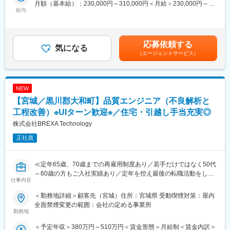
月額（基本給）：230,000円～310,000円＜月給＞230,000円～
計・分析やSEMを用いた観察・解析を通じて、不具合の原因究明
ソリューションのマーケティングを担っているのがキヤノンマー
給与
310,000円＜昇給有無＞有＜残業手当＞有＜給与補足＞※年齢、経
や品質改善に取り組むポジションです。評価結果から課題を見つ
ケティングジャパンです。
験、能力など考慮の上決定します。■昇給：年1回（4月）■賞与 年
け出し、製品品質の向上に貢献できるやりがいがあります。
当社はキヤノンの営業部門を母体として、キヤノン製品を国内で
2回（7月、12月）＜モデル年収例＞3年目 年収400～420万円5
独占的に販売し、高いシェアを継続的に獲得しています。半導体
年目 年収440～460万円8年目 年収550～570万円20年目 年
■業務詳細：
応募依頼する
関連装置の総代理店など、ニーズに合わせた製品／ソリューショ
気になる
収1000万円超※金額はあくまでも目安です。賃金はあくまでも目
・プリント基板の各種試験・評価業務
ンを調達する「商社」機能・お客様固有の課題を十分に理解し、
（エージェントサービス）
安の金額であり、選考を通じて上下する可能性があります。月給
・試験結果のデータ集計および分析
最適なシステムを提供する「SIer」機能・お客様のお困りごとの
(月額)は固定手当を含めた表記です。
・不具合発生時の原因調査および解析
解決のために、導入から保守・運用までサポートを行う「ITプロ
・SEM（走査電子顕微鏡）を用いた観察・分析業務
バイダー」機能を有しており、それぞれの分野が横断的にお客さ
NEW
・品質課題に対する改善提案および再発防止検討
まに最適なソリューションを提供しています。
・評価結果のレポート作成および資料作成
【宮城／黒川郡大和町】品質エンジニア（不良解析と
・関係部署との技術的な情報共有・連携
変更の範囲：会社の定める業務
工程改善）※UIターン歓迎※／住宅・引越し手当充実◎
株式会社BREXA Technology
■魅力：
評価データをまとめるだけではなく、その先にある「なぜ不具合
正社員
が発生したのか」を追究できるポジションです。解析業務や試験
データ分析を通じて、
・不具合解析
≪定年65歳、70歳までの再雇用制度あり／若手だけではなく50代
・品質評価
～60歳の方もご入社実績あり／定年を控え最後の転職活動をした
仕事内容
・データ分析
い方、PMではなくエンジニアとして現場で活躍をしていきたい方
・品質改善
歓迎≫
＜勤務地詳細＞顧客先（宮城）住所：宮城県 受動喫煙対策：屋内
・プリント基板技術
全面禁煙変更の範囲：会社の定める事業所
といった専門性を高めることができます。また、自身の解析結果
■業務内容：
勤務地
が品質改善や製品信頼性向上につながるため、技術者としての介
車載用バッテリーの製造工程において、品質エンジニアとして工
＜予定年収＞380万円～510万円＜賃金形態＞月給制＜賃金内訳＞
在価値を実感しながら活躍できる環境です。
程管理や不良解析を担当していただきます。製造現場で発生する