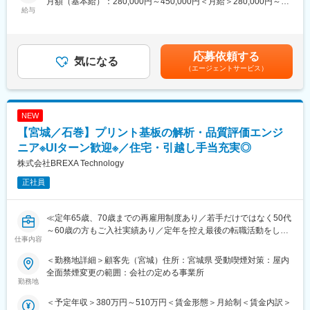
月額（基本給）：280,000円～450,000円＜月給＞280,000円～
販売代理店の事業成長をミッションとしているため、営業同行や
給与
・技術ブログ「DevelopersIO」や「Zenn」を通じて、エンジニア
450,000円＜昇給有無＞有＜残業手当＞有＜給与補足＞※経験・ス
戦略策定を通じて販売力向上のため伴走していただきます。
主導で最新技術を積極的に発信
キル・年齢等を考慮の上、当社規定により決定します。■業績昇
・業界・規模を問わず5,000社超の支援実績を有し、豊富なノウハ
給：年1回（4月）■賞与：年2回（6月・12月）賃金はあくまでも
■業務内容
ウを蓄積
目安の金額であり、選考を通じて上下する可能性があります。月
応募依頼する
各販売代理店の経営課題や事業課題に寄り添い、戦略設計や拡販
気になる
・AWSプレミアティアサービスパートナーをはじめ、Google
給(月額)は固定手当を含めた表記です。
（エージェントサービス）
支援を担っていただくことを期待しています。
CloudプレミアパートナーやLINE Technology Partnerなど多数の
高位認定を取得
・販売計画策定
・代理店ごとの経営、事業、販売課題分析
変更の範囲：会社の定める業務
NEW
・代理店向けに営業プロセスマネジメント及び営業同行
【宮城／石巻】プリント基板の解析・品質評価エンジ
・代理店の販売力、製品知識などの教育、商材プロモーション
ニア※UIターン歓迎※／住宅・引越し手当充実◎
■働く環境
株式会社BREXA Technology
週2回（水・金）のノー残業デーや計画休暇を活用することで仕事
正社員
とプライベートを両立することが可能です。
・残業：全社平均20ｈ程度
≪定年65歳、70歳までの再雇用制度あり／若手だけではなく50代
・リモートワーク：利用可能
～60歳の方もご入社実績あり／定年を控え最後の転職活動をした
・宿泊を伴う出張：月に1回程度※頻度は担当顧客に依ります
仕事内容
い方、PMではなくエンジニアとして現場で活躍をしていきたい方
歓迎≫
■当社について
＜勤務地詳細＞顧客先（宮城）住所：宮城県 受動喫煙対策：屋内
世界で幅広い事業を展開するキヤノングループ。 キヤノングルー
全面禁煙変更の範囲：会社の定める事業所
■業務内容：
勤務地
プでは、「米州」「欧・アフリカ・中東」「アジア・オセアニ
プリント基板の品質向上に向けた試験評価・解析業務を担当して
ア」「日本」の世界4つの地域に各々にマーケティングを行う統括
＜予定年収＞380万円～510万円＜賃金形態＞月給制＜賃金内訳＞
いただきます。各種評価試験の実施だけでなく、試験結果の集
会社を設置。 その中の「日本」を舞台にキヤノン製品および関連