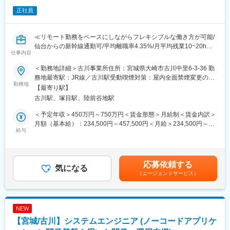
2か月目：
正社員
既存校の一部を担当し、関係構築を開始
3か月目～：
≪リモート勤務をベースにしながらフレキシブルな働き方が可能/
新規開拓も担当し、担当エリアのKPIを持って自走
仙台からの新幹線通勤可/平均離職率4.35%/月平均残業10~20h≫
仕事内容
将来的には学校チャネル責任者へのキャリアアップや新卒採用担
■業務内容：
＜勤務地詳細＞古川事業所住所：宮城県大崎市古川中里6-3-36 勤
当へのキャリアチェンジも可能です！
アルプスアルパイングループの一員として、製造業の現場を支え
務地最寄駅：JR線／古川駅受動喫煙対策：屋内全面禁煙変更の範
るソフトウェアの導入支援を通じて、ものづくりの未来を支える
勤務地
囲：会社の定める事業所（リモートワーク含む）
【最寄り駅】
■本ポジションの魅力：
仕事です。顧客との折衝や企画活動にも携わり、技術力だけでな
古川駅、塚目駅、陸前谷地駅
・「営業力」がそのまま武器になる
くビジネス力も磨ける環境です。
学校との折衝は法人営業そのもの。
＜予定年収＞450万円～750万円＜賃金形態＞月給制＜賃金内訳＞
提案力・関係構築力を活かしながら、人事領域へキャリアを広げ
Redmain、SVN、EnterpriseArchitect等のソフトウェア導入・企
月額（基本給）：234,500円～457,500円＜月給＞234,500円～
られます。
画支援。
給与
457,500円＜昇給有無＞有＜残業手当＞有＜給与補足＞※経験・年
開発・保守運用(インストール支援、問合せ対応、障害調査、機能
齢を考慮し、決定します。■昇給：年1回（3月）■賞与：年2回（6
・2,000名規模の採用を支える中核ポジション
開発・改修、サーバー保守)を担って頂きます。
月・12月）賃金はあくまでも目安の金額であり、選考を通じて上
母集団形成の根幹を担うため、事業インパクトが非常に大きいポ
下する可能性があります。月給(月額)は固定手当を含めた表記で
応募依頼する
ジションです。
■福利厚生面：
気になる
す。
（エージェントサービス）
・仙台～古川間の新幹線通勤可／マイカー通勤可
・長期的な関係資産を築ける
・持家手当／住宅手当（約15,000~40,000円/月）／入社に伴う引
単年だけではなく、数年単位での信頼構築が成果に直結します。
っ越し手当会社負担（住宅関連制度にて社内規定あり）
・出社とリモートワークのハイブリット勤務(家庭都合や状況に応
NEW
変更の範囲：会社の定める業務
じて相談可/月の半分程度は在宅勤務になります)
【宮城/古川】システムエンジニア (ノーコードアプリケ
・直近3年間の平均離職率4.35%