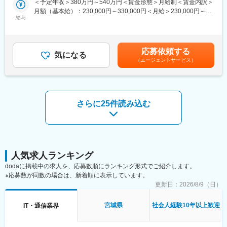
＜予定年収＞380万円～540万円＜賃金形態＞月給制＜賃金内訳＞
す。また、自身の技術的な判断が製品の安定供給や品質維持に直
検討から設計、評価・検証まで幅広い業務を担当していただきま
月額（基本給）：230,000円～330,000円＜月給＞230,000円～
結するため、電気設計エンジニアとして高い介在価値を実感でき
す。回路設計だけでなく、製品性能や品質の向上に向けた検討・
給与
330,000円＜昇給有無＞有＜残業手当＞有＜給与補足＞※年齢、経
る環境です。
改善にも携わりながら、開発の中核メンバーとして活躍していた
験、能力など考慮の上決定します。■昇給：年1回（4月）■賞与 年
だくポジションです。
2回（7月、12月）＜モデル年収例＞3年目 年収400～420万円5
■当社だからこそ実現できるエンジニアとしての未来がある：
年目 年収440～460万円8年目 年収550～570万円20年目 年
＜取引社数5,100社＞
■業務詳細：
応募依頼する
気になる
収1000万円超※金額はあくまでも目安です。賃金はあくまでも目
同業他社と比較をしても圧倒的なお取引社数を誇る当社。当社独
・製品仕様に基づく電気・電子回路の設計
（エージェントサービス）
安の金額であり、選考を通じて上下する可能性があります。月給
占のプロジェクトも多数あり、当社だからこそ挑戦できる仕事が
・回路図作成および設計レビュー対応
(月額)は固定手当を含めた表記です。
あります。
・試作品の評価・検証・各種測定業務
＜エンジニアポスティング制度＞
・評価結果の分析および不具合原因の解析
自分の希望に合わせて社内で多様なプロジェクトや職種に応募で
・製品性能向上に向けた改善提案および設計変更
き、専門チームやキャリアアドバイザーの支援で挑戦しやすい環
さらに25件読み込む
・関係部署と連携した開発プロジェクトの推進
境を提供。
・設計資料や評価レポートなどのドキュメント作成
経験やスキルに応じて新しい分野への挑戦が広がり、主体的に成
長しながら多様な業務に携われる仕組みです。知識の共有やスキ
■魅力：
ルアップも促進され、自己成長を支援します。
設計業務だけにとどまらず、仕様検討から評価・検証まで開発工
程全体に携わることができます。
人気求人ランキング
変更の範囲：会社の定める業務
自身が設計した回路の評価結果をもとに改善を重ねることで、製
dodaに掲載中の求人を、応募数順にランキング形式でご紹介します。
品開発における幅広い知識と技術力を習得できる環境です。
※応募数が同数の場合は、新着順に表示しています。
また、開発メンバーの一員として製品づくりの中核を担うため、
更新日：
2026/8/9（日）
自身のアイデアや技術が製品性能や品質向上に直接反映されるや
りがいを実感できます。
経験を活かしながら、より上流工程へ挑戦したい方や、電気設計
宮城県
社会人経験10年以上歓迎
IT・通信業界
エンジニアとして市場価値を高めたい方に最適なポジションで
す。