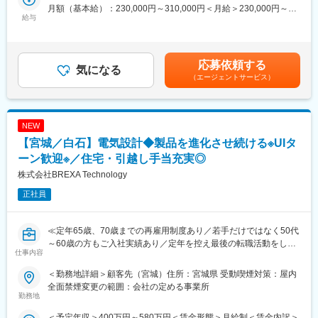
月額（基本給）：230,000円～310,000円＜月給＞230,000円～
品質課題に対し、データ分析や原因調査を通じて改善活動を推
給与
310,000円＜昇給有無＞有＜残業手当＞有＜給与補足＞※年齢、経
■当社だからこそ実現できるエンジニアとしての未来がある：
進。製品品質の維持・向上を支える重要なポジションです。品質
験、能力など考慮の上決定します。■昇給：年1回（4月）■賞与 年
＜取引社数5,100社＞
管理の経験を活かしながら、より専門性の高い品質改善業務に携
2回（7月、12月）＜モデル年収例＞3年目 年収400～420万円5
同業他社と比較をしても圧倒的なお取引社数を誇る当社。当社独
わることができます。
年目 年収440～460万円8年目 年収550～570万円20年目 年
占のプロジェクトも多数あり、当社だからこそ挑戦できる仕事が
応募依頼する
気になる
収1000万円超※金額はあくまでも目安です。賃金はあくまでも目
あります。
■業務詳細：
（エージェントサービス）
安の金額であり、選考を通じて上下する可能性があります。月給
＜エンジニアポスティング制度＞
・製造工程における品質管理および工程管理業務
(月額)は固定手当を含めた表記です。
自分の希望に合わせて社内で多様なプロジェクトや職種に応募で
・不良品・異常品発生時の原因調査および解析
き、専門チームやキャリアアドバイザーの支援で挑戦しやすい環
・データ収集・分析を活用した品質課題の抽出
境を提供。
NEW
・品質改善に向けた対策立案および改善活動の推進
経験やスキルに応じて新しい分野への挑戦が広がり、主体的に成
・製造部門や関連部署との連携・調整業務
【宮城／白石】電気設計◆製品を進化させ続ける※UIタ
長しながら多様な業務に携われる仕組みです。知識の共有やスキ
・品質データや解析結果に関する各種帳票・報告書作成
ーン歓迎※／住宅・引越し手当充実◎
ルアップも促進され、自己成長を支援します。
・品質評価結果の取りまとめおよび進捗管理
株式会社BREXA Technology
変更の範囲：会社の定める業務
■魅力：
正社員
品質を確認するだけではなく、品質課題の原因究明から改善まで
一貫して携われるポジションです。不良解析や工程管理を通じ
て、
≪定年65歳、70歳までの再雇用制度あり／若手だけではなく50代
・品質管理
～60歳の方もご入社実績あり／定年を控え最後の転職活動をした
仕事内容
・品質保証
い方、PMではなくエンジニアとして現場で活躍をしていきたい方
・原因解析
歓迎≫
＜勤務地詳細＞顧客先（宮城）住所：宮城県 受動喫煙対策：屋内
・工程改善
全面禁煙変更の範囲：会社の定める事業所
・データ分析
■業務内容：
勤務地
といった市場価値の高いスキルを磨くことができます。また、自
セキュリティ機器の品質維持および製品価値向上を目的とした電
＜予定年収＞400万円～580万円＜賃金形態＞月給制＜賃金内訳＞
身が導き出した改善策が製品品質の向上や不良低減に直結するた