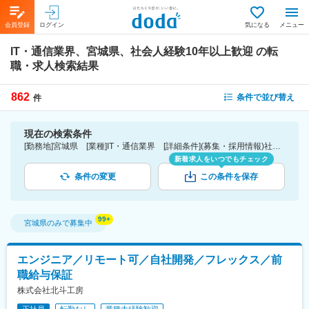
会員登録
ログイン
気になる
メニュー
IT・通信業界、宮城県、社会人経験10年以上歓迎
の転
職・求人検索結果
862
条件で並び替え
件
現在の検索条件
[勤務地]宮城県 [業種]IT・通信業界 [詳細条件](募集・採用情報)社会人経験10年以上歓迎
新着求人をいつでもチェック
条件の変更
この条件を保存
宮城県
のみで募集中
エンジニア／リモート可／自社開発／フレックス／前
職給与保証
株式会社北斗工房