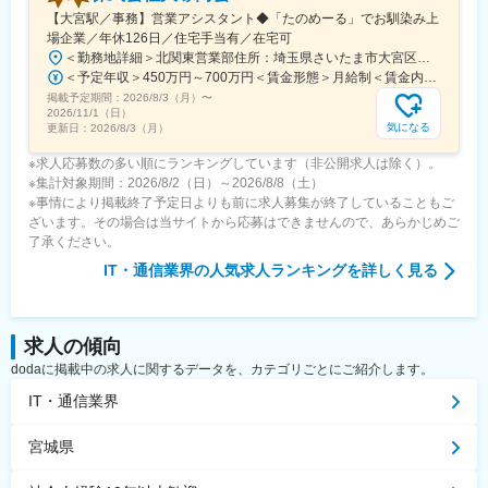
【大宮駅／事務】営業アシスタント◆「たのめーる」でお馴染み上
場企業／年休126日／住宅手当有／在宅可
＜勤務地詳細＞北関東営業部住所：埼玉県さいたま市大宮区桜木町1-195-1 大宮ソラミチKOZ 12階受動喫煙対策：屋内全面禁煙変更の範囲：会社の定める事業所（リモートワーク含む）
＜予定年収＞450万円～700万円＜賃金形態＞月給制＜賃金内訳＞月額（基本給）：274,000円～400,000円＜月給＞274,000円～400,000円＜昇給有無＞有＜残業手当＞有＜給与補足＞※経験・スキルを考慮のうえ、当社規定にて決定■昇給：年1回■賞与：年2回（7月・12月）賃金はあくまでも目安の金額であり、選考を通じて上下する可能性があります。月給(月額)は固定手当を含めた表記です。
掲載予定期間：
2026/8/3（月）
〜
2026/11/1（日）
気になる
更新日：
2026/8/3（月）
※求人応募数の多い順にランキングしています（非公開求人は除く）。
※集計対象期間：2026/8/2（日）～2026/8/8（土）
※事情により掲載終了予定日よりも前に求人募集が終了していることもご
ざいます。その場合は当サイトから応募はできませんので、あらかじめご
了承ください。
IT・通信業界
の人気求人ランキングを詳しく見る
求人の傾向
dodaに掲載中の求人に関するデータを、カテゴリごとにご紹介します。
IT・通信業界
宮城県