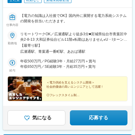
正社員
転勤なし
業種未経験歓迎
【電力の知識は入社後でOK】国内外に展開する電力系統システム
の開発を担当いただきます。
仕事内容
リモートワークOK／広瀬通駅より徒歩3分■宮城県仙台市青葉区中
央2-8-13 大和証券仙台ビル11階※転勤はありません※U・Iターン歓
勤務地
迎※受動喫煙防止対策あり（社内禁煙）【アクセス】南北線「広瀬
【最寄り駅】
通駅」より徒歩3分常磐線「仙台駅」より徒歩9分☆ご家庭の事情
広瀬通駅、青葉通一番町駅、あおば通駅
に応じて在宅で勤務するなど、フレックスタイム制度やリモート
ワーク制度を活用し、裁量を持って業務に取り組んでいただけま
年収500万円／PG経験3年・月給27万円＋賞与
す。朝型の社員は7時に業務をスタートして15時半には退社する
年収650万円／SE経験3年・月給35万円＋賞与
給与
など、自由な働き方が叶います！☆東京・関西・中部・沖縄エリ
アの電力会社とのお付き合いがあり、現地での動作確認のため、
年に数回、1週間程度の出張が発生します（内容に応じてリモート
＜電力供給を支えるシステム開発＞
社会的価値の高いエンジニアとして活躍！
で対応）。
◎フレックスタイム制
◎リモートワークOK
◎前職給与保証
◎上流案件有
◎年間休日132日
◎完全週休2日制・土日祝休み
気になる
応募する
◎入社後即日15日付与・半日取得ありの有給休暇