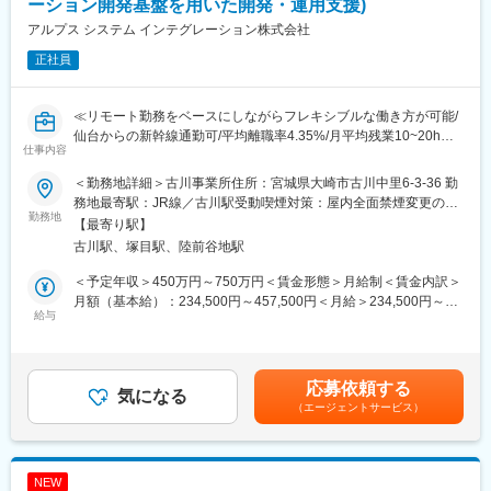
・社員食堂あり(一部社員食堂の無い拠点ついては食事手当支給)
ーション開発基盤を用いた開発・運用支援)
・残業は、月10～20時間程度です。
アルプス システム インテグレーション株式会社
正社員
■組織について：
20～40代が中心のアットホームな環境です。チームワークを大切
にしながら、共に成長していきましょう。
≪リモート勤務をベースにしながらフレキシブルな働き方が可能/
仙台からの新幹線通勤可/平均離職率4.35%/月平均残業10~20h≫
■当社について：
仕事内容
グローバルに事業を展開する東証プライム上場の電子部品メーカ
■業務内容：
ー・アルプスアルパイン（株）の情報システム子会社です。設立
＜勤務地詳細＞古川事業所住所：宮城県大崎市古川中里6-3-36 勤
アルプスアルパイングループの一員として、製造業の現場を支え
以来20年以上に渡り、アルプスグループで培った「ものづくり
務地最寄駅：JR線／古川駅受動喫煙対策：屋内全面禁煙変更の範
るアプリケーション導入支援を通じて、ものづくりの未来を支え
勤務地
DNA」を受け継ぐシステムインテグレーターとして、製造流通企
囲：会社の定める事業所（リモートワーク含む）
【最寄り駅】
る仕事です。顧客との折衝や企画活動にも携わり、技術力だけで
業向け業務システム、情報セキュリティ、ファームウェア開発、
古川駅、塚目駅、陸前谷地駅
なくビジネス力も磨ける環境です。
AI・IoT、4つの事業を柱に、信頼性・品質の高い製品とサービス
を提供しています。SIでもあり、セキュリティソフトウェアを開
＜予定年収＞450万円～750万円＜賃金形態＞月給制＜賃金内訳＞
ノーコードアプリケーション開発基盤
発するソフトウェアメーカーでもあり、安定した経営基盤の中で
月額（基本給）：234,500円～457,500円＜月給＞234,500円～
（SpaceFinder/SmartInovator）を用いたアプリケーション導入・
給与
も、新しいことに挑戦するチャレンジングな風土があます。
457,500円＜昇給有無＞有＜残業手当＞有＜給与補足＞※経験・年
企画支援。開発・保守運用(システム要件定義～リリース、リリー
齢を考慮し、決定します。■昇給：年1回（3月）■賞与：年2回（6
ス後の保守・運用支援)を担って頂きます。上流から下流まで携わ
変更の範囲：会社の定める業務
月・12月）賃金はあくまでも目安の金額であり、選考を通じて上
る事ができます。
下する可能性があります。月給(月額)は固定手当を含めた表記で
応募依頼する
気になる
す。
（エージェントサービス）
■福利厚生面：
・仙台～古川間の新幹線通勤可／マイカー通勤可
・持家手当／住宅手当（約15,000~40,000円/月）／入社に伴う引
っ越し手当会社負担（住宅関連制度にて社内規定あり）
NEW
・出社とリモートワークのハイブリット勤務(家庭都合や状況に応