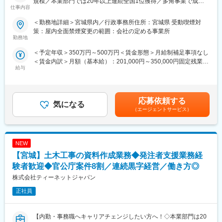
規模／本業部門では20年以上連続全国1位獲得／多角事業で成長
仕事内容
・実績事例：瀬戸大橋、四国・国道改築工事、南三陸町護岸工
展開する優良企業】
事・東日本大震災復興、他多数
＜勤務地詳細＞宮城県内／行政事務所住所：宮城県 受動喫煙対
・在籍人数：全国9支社にて約1,000名以上の技術が活躍しており
【職務概要】
策：屋内全面禁煙変更の範囲：会社の定める事業所
ます！中途入社者、多数活躍中！
当社は国土交通省、農林水産省や地方自治体などと業務委託契約
勤務地
を結び、案件の8割以上が官公庁案件です。
＜予定年収＞350万円～500万円＜賃金形態＞月給制補足事項なし
■ワークライフバランス：
インフラなど大規模な案件を担当することが多く、公共工事が円
＜賃金内訳＞月額（基本給）：201,000円～350,000円固定残業手
・再雇用制度が整っており、60歳の定年後もほぼ同様に働き続け
滑に進むよう施工管理や資料作成業務などを担当していただきま
給与
当/月：31,400円～65,000円（固定残業時間20時間0分/月）超過し
ることが可能です。
す。
た時間外労働の残業手当は追加支給＜月給＞232,400円～415,000
・退社時間や休日も公務員に準拠。官公庁は「働き方改革」を推
円（一律手当を含む）＜昇給有無＞有＜残業手当＞有＜給与補足
進する立場にあるので、残業は少ないです。
◇発注者支援とは
＞■昇給：年1回（7月）■賞与：年2回（6月、12月）※正社員移行
・社内・社外業務比率もほぼ50:50で、室内での事務業務が多いの
国や都道府県、政令都市など官公庁が発注する公共事業（河川・
応募依頼する
気になる
前は毎月手当として支給（年間で見た受給金額に影響が出ないよ
も特徴です。
道路工事等）の発注業務をサポートすることです。
（エージェントサービス）
う考慮あり）賃金はあくまでも目安の金額であり、選考を通じて
・退職金制度や介護休業制度もあり、働きやすい環境が整ってお
工事の積算や検査などの業務を公務員に代わって行うことで、ワ
上下する可能性があります。月給(月額)は固定手当を含めた表記で
ります。
ークライフバランス良く働くことが可能です。
す。
変更の範囲：会社の定める業務
NEW
【具体的な業務】
・公共事業における各種資料作成や工事費用の算出補助
【宮城】土木工事の資料作成業務◆発注者支援業務経
・工事を実行するために必要な資料作成
験者歓迎◆官公庁案件8割／連続黒字経営／働き方◎
・工事の施工状況チェック
株式会社ティーネットジャパン
・工事検査などへの参加・立ち合い
正社員
【ポジションの詳細】
・想定勤務地：宮城・福島・山形
※なるべくご自宅近くの案件先をご紹介できるよう努めております
【内勤・事務職へキャリアチェンジしたい方へ！◇本業部門は20