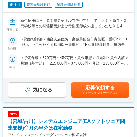
正社員
職種未経験歓迎
業種未経験歓迎
子育て世代など、ライフステージに合わせた働き方をご相談させ
ていただきます。
■弊社の特徴：
新卒採用における学校チャネル専任担当として、大学・高専・専
弊社はユーザーの要望に応じた社内システムも低価格で構築する
門学校等との関係構築および母集団形成を担っていただきます。
方法を提案しながら、最適なシステム構築を実施しています。同
仕事内容
社の開発は「あらゆるニーズにも柔軟な対応ができる高い技術
■業務内容：
力」「膨大な技術の積み重ねによる半パッケージ化された製品
＜勤務地詳細＞仙台支店住所：宮城県仙台市青葉区一番町2-8-10
・既存校とのリレーション強化（定期訪問・情報交換）
群」「少数精鋭によるフットワークの軽い対応」を強みとしてお
あいおいニッセイ同和損保一番町ビル1F 受動喫煙対策：屋内全面
・学校の新規開拓（アポイント獲得～関係構築）
勤務地
ります。そうしたこれまでの経験が低コスト・高レベルのシステ
禁煙変更の範囲：会社の定める事業所（リモートワーク含む）
・キャリアセンター／進路指導部との折衝・求人票提案
ム開発を実現しております。今後も皆様に喜ばれるシステム開発
＜予定年収＞370万円～450万円＜賃金形態＞月給制＜賃金内訳＞
・学内説明会・合同企業説明会の企画提案／実施
を提供していく考えです。
月額（基本給）：215,000円～375,000円＜月給＞215,000円～
・学校別母集団データの分析・改善施策立案
給与
375,000円＜昇給有無＞有＜残業手当＞有＜給与補足＞※経験を考
・採用チームとの連携による面談フォロー
慮の上、決定します。■昇給：年1回（4月）■賞与：あり賃金はあ
・学校向けブランディング施策の企画
くまでも目安の金額であり、選考を通じて上下する可能性があり
変更の範囲：会社の定める業務
ます。月給(月額)は固定手当を含めた表記です。
単なる訪問業務ではなく、
応募依頼する
気になる
学校経路の応募数・入社数最大化に向けた戦略立案から実行まで
（エージェントサービス）
を担うポジションです。
■入社後の想定イメージ
NEW
1か月目：
【宮城/古川】システムエンジニア(EAソフトウェア関
先輩社員との同行訪問を通じて、学校折衝の流れ・提案内容を習
連支援)◇月の半分は在宅勤務
得
アルプス システム インテグレーション株式会社