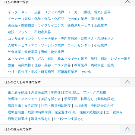
ほかの業種で探す
インターネット・広告・メディア業界
メーカー（機械・電気）業界
メーカー（素材・化学・食品・化粧品・その他）業界
商社業界
医薬品・医療機器・ライフサイエンス・医療系サービス
金融業界
建設・プラント・不動産業界
コンサルティング・リサーチ業界・専門事務所・監査法人・税理士法人
人材サービス・アウトソーシング業界・コールセンター
小売業界
外食産業・飲食業界
運輸・物流業界
エネルギー（電力・ガス・石油・新エネルギー）業界
旅行・宿泊・レジャー業界
警備・清掃業界
理容・美容・エステ業界
教育業界
農林水産・鉱業
公社・官公庁・学校・研究施設
冠婚葬祭業界
その他
ほかのこだわり条件で探す
第二新卒歓迎
外資系企業
年間休日120日以上
フレックス勤務
管理職・マネジャー
英語を活かす
学歴不問
転勤なし（勤務地限定）
服装自由
女性活躍
社宅・家賃補助制度
上場企業
中国語を活かす
退職金制度
残業20時間未満
完全週休2日制
職種未経験歓迎
土日祝休み
原則定時退社
海外出張あり
U・Iターン支援あり
ほかの固定給で探す