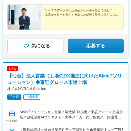
＼ＮＴＴデータＧの圧倒的スケールを仙台で掴む／
上流から日本を動かす★あなたが輝く最高の席がここに
気になる
応募する
NEW
【仙台】法人営業（工場のDX推進に向けたAI×IoTソリ
ューション）◆東証グロース市場上場
株式会社VRAIN Solution
正社員
上場企業
AI×IoTソリューション営業／製造業DX推進／東証グロース上場企
業／自社開発AIプロダクト／大手メーカー向け提案／一気通貫の
仕事内容
営業スタイル／数千万円規模の商談／成果でキャリアアップ
＜勤務地詳細＞仙台営業所住所：宮城県仙台市青葉区中央一丁目6