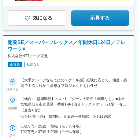
気になる
応募する
開発SE／スーパーフレックス／年間休日124日／テレ
ワーク可
株式会社NTTデータ東北
正社員
転勤なし
【大手グループならではのスケール感】経験に応じて、仙台・盛
岡で上流工程から多彩なプロジェクトをお任せ
仕事内容
【仙台 or 盛岡勤務】＼U・I・Jターン大歓迎！転勤なし／■本社：
宮城県仙台市青葉区一番町1-9-1仙台トラストタワー21階 （各線
勤務地
「仙台駅」徒歩8分）プロジェクト先／本社または仙台市内■盛岡
【最寄り駅】
拠点：岩手県盛岡市盛岡駅前通8-17明治安田生命盛岡駅前ビル
仙台駅(地下鉄)、盛岡駅、青葉通一番町駅、あおば通駅
2F（各線「盛岡駅」徒歩3分）
602万円／25歳 一般職（モデル年収）
702万円／37歳 主任職（モデル年収）
給与