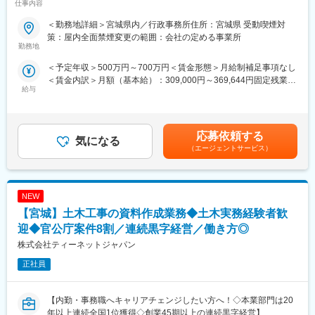
仕事内容
機構、各種団体、大手ゼネコン
・実績事例：瀬戸大橋、四国 国道改築工事、南三陸町護岸工事・
【職務概要】
＜勤務地詳細＞宮城県内／行政事務所住所：宮城県 受動喫煙対
東日本大震災復興、他多数
当社は国土交通省、農林水産省や地方自治体などと業務委託契約
策：屋内全面禁煙変更の範囲：会社の定める事業所
・在籍人数：全国9支社にて約1,000名以上の技術が活躍しており
を結び、案件の8割以上が官公庁案件です。
勤務地
ます！中途入社者、多数活躍中！
インフラなど大規模な案件を担当することが多く、公共工事が円
＜予定年収＞500万円～700万円＜賃金形態＞月給制補足事項なし
滑に進むよう施工管理や資料作成業務などを担当していただきま
＜賃金内訳＞月額（基本給）：309,000円～369,644円固定残業手
【ワークライフバランスが整う環境】
す。
給与
当/月：108,630円～130,356円（固定残業時間45時間0分/月）超
◎みなし公務員とも呼ばれるのが発注者支援業務です！
過した時間外労働の残業手当は追加支給＜月給＞417,630円～
働く環境、退社時間や休日も公務員に準拠！発注者支援業務は職
◇発注者支援とは
500,000円（一律手当を含む）＜昇給有無＞有＜残業手当＞有＜
場が官公庁の公務員と同じです。
国や都道府県、政令都市など官公庁が発注する公共事業（河川・
給与補足＞■昇給：年1回（4月）■賞与：なし（正社員移行した場
◎勤務時間や休日も公務員に準拠！基本的に土日や祝日が休みと
道路工事等）の発注業務をサポートすることです。
応募依頼する
気になる
合には支給対象）■モデル年収：540万円／35歳・経験10年…月額
なり、働きやすい環境が用意されています！
工事の積算や検査などの業務を公務員に代わって行うことで、ワ
（エージェントサービス）
35万円＋残業手当・一律手当600万円／40歳・経験15年…月額37
◎官公庁は「働き方改革」を推進する立場にあるので、残業は少
ークライフバランス良く働くことが可能です。
万円＋残業手当・一律手当賃金はあくまでも目安の金額であり、
ない傾向です！社内・社外業務比率もほぼ50:50と、室内での事務
選考を通じて上下する可能性があります。月給(月額)は固定手当を
業務が多いのも特徴です！
【具体的な業務】
含めた表記です。
NEW
・公共事業における各種資料作成や工事費用の算出補助
変更の範囲：無
・工事を実行するために必要な資料作成
【宮城】土木工事の資料作成業務◆土木実務経験者歓
・工事の施工状況チェック
迎◆官公庁案件8割／連続黒字経営／働き方◎
・工事検査などへの参加・立ち合い
株式会社ティーネットジャパン
【ポジションの詳細】
正社員
・想定勤務地：宮城・福島・山形
※なるべくご自宅近くの案件先をご紹介できるよう努めております
・主な取引先：国土交通省、農林水産省、地方自治体、鉄道運輸
【内勤・事務職へキャリアチェンジしたい方へ！◇本業部門は20
機構、各種団体、大手ゼネコン
年以上連続全国1位獲得◇創業45期以上の連続黒字経営】