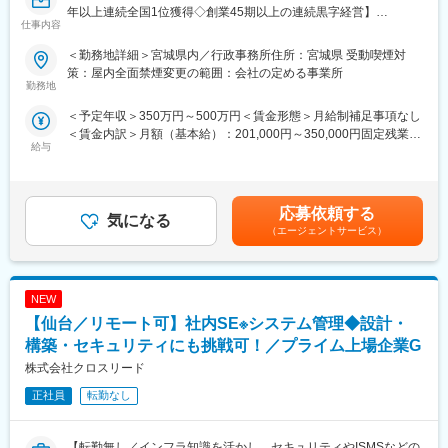
機構、各種団体、大手ゼネコン
年以上連続全国1位獲得◇創業45期以上の連続黒字経営】
仕事内容
・実績事例：瀬戸大橋、四国・国道改築工事、南三陸町護岸工
事・東日本大震災復興、他多数
■業務概要：
＜勤務地詳細＞宮城県内／行政事務所住所：宮城県 受動喫煙対
・在籍人数：全国9支社にて約1,000名以上の技術が活躍しており
発注者支援業務（国土交通省や地方自治体等の官公庁が発注する
策：屋内全面禁煙変更の範囲：会社の定める事業所
ます！中途入社者、多数活躍中！
公共事業で、発注者が行う業務を代行する補助業務）のうち、工
勤務地
事・業務発注に関する資料作成の補助、関係機関等の協議資料作
＜予定年収＞350万円～500万円＜賃金形態＞月給制補足事項なし
■ワークライフバランス：
成の補助業務等、「資料作成」をメインでお任せいたします。
＜賃金内訳＞月額（基本給）：201,000円～350,000円固定残業手
・再雇用制度が整っており、60歳の定年後もほぼ同様に働き続け
給与
当/月：31,400円～65,000円（固定残業時間20時間0分/月）超過し
ることが可能です。
■業務詳細：
た時間外労働の残業手当は追加支給＜月給＞232,400円～415,000
・退社時間や休日も公務員に準拠。官公庁は「働き方改革」を推
・施工計画立案に関する資料作成、工事発注計画に必要な所定の
円（一律手当を含む）＜昇給有無＞有＜残業手当＞有＜給与補足
進する立場にあるので、残業は少ないです。
図面、数量等に関する資料作成
＞■昇給：年1回（7月）■賞与：年2回（6月、12月）※正社員移行
・社内・社外業務比率もほぼ50:50で、室内での事務業務が多いの
・各種設計に用いる検討資料の作成、関係機関等の協議に関する
応募依頼する
気になる
前は毎月手当として支給（年間で見た受給金額に影響が出ないよ
も特徴です。
資料作成
（エージェントサービス）
う考慮あり）賃金はあくまでも目安の金額であり、選考を通じて
・退職金制度や介護休業制度もあり、働きやすい環境が整ってお
・地元説明に関する資料作成、予算要求に関する資料作成、業務
上下する可能性があります。月給(月額)は固定手当を含めた表記で
ります。
の入札契約手続きに関する補助業務 など
す。
変更の範囲：会社の定める業務
NEW
■主な資料：
1.予算関連資料：工事費の積算結果や予算要求書
【仙台／リモート可】社内SE※システム管理◆設計・
2.契約関連資料：入札公告、仕様書、契約書案など
構築・セキュリティにも挑戦可！／プライム上場企業G
3.説明資料：地元説明会や議会報告用のプレゼン資料
株式会社クロスリード
4.進捗管理資料：工事の進捗状況や工程表
5.報告書：品質管理報告、監督状況報告など
正社員
転勤なし
■ポジションの詳細：
・主な取引先：国土交通省、農林水産省、地方自治体、鉄道運輸
【転勤無し／インフラ知識を活かし、セキュリティやISMSなどの