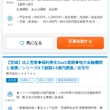
方の希望を踏まえ、最適なプロジェクトに携わっていただきま
勤務地
（リモートワーク含む）
【最寄り駅】
す。関係部署との要件調整、コスト管理、マネジメント業務、メ
■キャリアパス：
広瀬通駅、あおば通駅、仙台駅
ンバーの育成・指導もお任せします。テックリードをご希望の場
同社では、組み込みソフトウェア技術者としてのキャリアアップ
合、テックリードとしての業務をお願いいたします。
が可能です。プロジェクトリーダーやプロジェクトマネージャー
＜予定年収＞600万円～1,200万円＜賃金形態＞月給制＜賃金内訳
Web・業務系システム、アプリ開発、AI関連など、1,000社以上の
としての経験を積むことで、より大規模なプロジェクトのマネジ
＞月額（基本給）：431,000円～863,000円固定残業手当/月：
取引先・常時1,000件超のプロジェクトの中から担当する案件を一
給与
メントや新規事業の立ち上げに関わるチャンスがあります。将来
69,000円～137,000円（固定残業時間20時間0分/月）超過した時
緒に決めていきます。
的には、技術リーダーや部門管理職としてのキャリアパスも用意
間外労働の残業手当は追加支給＜月給＞500,000円～1,000,000円
されています。
（一律手当を含む）＜昇給有無＞有＜残業手当＞有賃金はあくま
■事業基盤の安定性
でも目安の金額であり、選考を通じて上下する可能性がありま
応募依頼する
当社の案件の約7割は大手一次請けSIer案件となっており、安定し
気になる
■企業の特徴／魅力：
す。月給(月額)は固定手当を含めた表記です。
（エージェントサービス）
た受注基盤を確立しています。顧客からの紹介による案件拡大も
同社は、パイオニアグループの一員として、数多くの世界初・業
多く、高い定着率と長期的な信頼関係が継続的な案件獲得につな
界初の製品を支えるソフトウェア開発を行っています。地元密着
がっています。
とグローバル展開を目指し、地域社会と連携しながら新たなビジ
ネスを創出しています。働きやすい環境とキャリアアップの機会
【宮城】法人営業◆福利厚生SaaS展開◆地方金融機関
■働きやすい環境
を提供する企業として、多くの技術者にとって魅力的な職場で
と連携／シリーズAで総額3.6億円調達／在宅可
営業担当が月1回、エンジニアと現場双方へヒアリングを実施し、
す。
現場での評価や課題、今後のキャリアについて共有します。常駐
株式会社Ｌｅａｆｅａ
先でも孤立することなく、安心して働ける環境です。また、基本
変更の範囲：会社の定める業務
正社員
転勤なし
5名以上採用
業種未経験歓迎
的に残業が多くなる案件を受けないため、残業時間も月平均2.4時
間と非常に少ない環境です。さらに3カ月に1回の全社アンケート
を実施し、社員の声を制度へ反映しているため、Udemy導入、在
★シリーズA総額3.6億円調達！／約2年間で全国10万店舗利用可
宅勤務手当なども社員の要望から1年以内に実現しています。
能・数万名が利用する事業に急成長
仕事内容
★全国各地の地方金融機関と連携し、福利厚生の地域格差解消を
■評価・キャリア支援
通じて地方創成・地方活性化を推進
＜勤務地詳細＞東北エリア住所：宮城県仙台市 受動喫煙対策：敷
年1回の定期昇給に加え、案件単価の向上や成果に応じた昇給も実