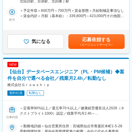
北仙台駅、台原駅、北四番丁駅
開発に携わる技術職を募集しています。自動車関連を中心とした
新卒・中途、年齢、入社年度に関わらず、公平に実力を判断頂け
組み込みソフトウェアの開発から新規事業の立ち上げまで、幅広
る土壌があります。実際に20歳代で課長に就任したケースもあり
＜予定年収＞600万円～700万円＜賃金形態＞月給制補足事項なし
い業務に従事していただきます。給与アップやキャリアアップを
■年1回のキャリア面談を実施：自身のキャリアを可視化し、将来
＜賃金内訳＞月額（基本給）：339,800円～423,000円その他固定
目指す方歓迎◎
給与
の方向性を上長と相談できる機会を提供。
手当/月：30,000円＜月給＞369,800円～453,000円＜昇給有無＞
有＜残業手当＞有＜給与補足＞※経験・年齢を考慮の上、同社規定
■職務詳細：
により優遇します。■昇給：年1回（4月）■賞与：年2回（6月、12
・車載関連の組み込みソフトウェア開発、仕様設計～実装
変更の範囲：会社の定める業務
月）■モデル年収例：年収600万円／33歳（システムエンジニア
応募依頼する
・ソフトウェアの検証および解析
気になる
職）、年収800万円／40歳（マネージャー職）賃金はあくまでも
（エージェントサービス）
・ハードウェア制御に関わるソフトウェア開発
目安の金額であり、選考を通じて上下する可能性があります。月
・IoT機器や産業機器向けのファームウェア開発
給(月額)は固定手当を含めた表記です。
・地場企業との共同開発プロジェクトへの参画
NEW
■組織体制：
【仙台】データベースエンジニア（PL・PM候補）◆案
同社の組織は、アプリケーションチームやマイコンチームなど、
多岐にわたるチームで構成されています。各チームは4～5名体制
件を自分で選べる会社／残業月2.4h／転勤なし
で、プロジェクトごとに柔軟に編成されます。技術職として入社
株式会社Ｇｒｏｗｓｈｉｐ
する方には、プロジェクトリーダーやプロジェクトマネージャー
契約社員
転勤なし
としての役割も期待されており、新規事業の立ち上げにも積極的
に関わっていただきます。
～定着率90%以上／還元率70％以上／健康経営優良法人2026（ネ
■働き方：
クストブライト1000）認定／残業平均月2.4h～
同社では、出社を基本としながらも、業務内容やプロジェクトの
仕事内容
進行状況に応じてリモートワークも導入しています。週1～2回の
■業務内容：
在宅勤務が可能で、フレックスタイム制度も整備されています。
＜勤務地詳細＞仙台営業所住所：宮城県仙台市青葉区本町1-5-28
当社のデータベースエンジニアとして、キャリアの方向性と働き
残業時間は月平均25時間と、働きやすい環境を提供しています。
受動喫煙対策：屋内全面禁煙変更の範囲：会社の定める事業所