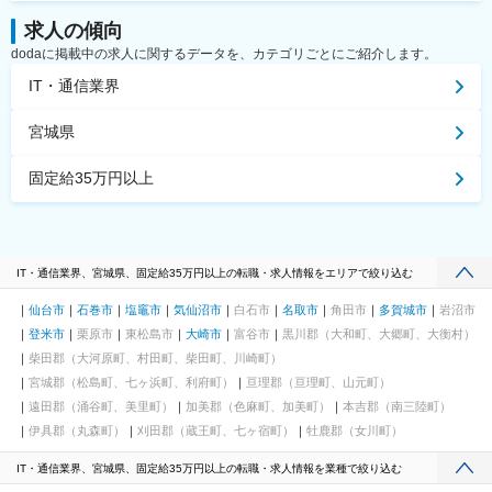
求人の傾向
dodaに掲載中の求人に関するデータを、カテゴリごとにご紹介します。
IT・通信業界
宮城県
固定給35万円以上
IT・通信業界、宮城県、固定給35万円以上の転職・求人情報をエリアで絞り込む
仙台市
石巻市
塩竈市
気仙沼市
白石市
名取市
角田市
多賀城市
岩沼市
登米市
栗原市
東松島市
大崎市
富谷市
黒川郡（大和町、大郷町、大衡村）
柴田郡（大河原町、村田町、柴田町、川崎町）
宮城郡（松島町、七ヶ浜町、利府町）
亘理郡（亘理町、山元町）
遠田郡（涌谷町、美里町）
加美郡（色麻町、加美町）
本吉郡（南三陸町）
伊具郡（丸森町）
刈田郡（蔵王町、七ヶ宿町）
牡鹿郡（女川町）
IT・通信業界、宮城県、固定給35万円以上の転職・求人情報を業種で絞り込む