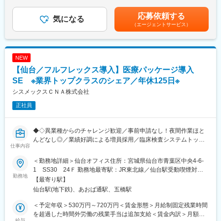
給：年1回（4月）■賞与：年2回（6月・12月）賃金はあくまでも
カスタマーサクセス・サポート：10名
・顧客先：従業員数300人～2,999人規模の準大手、中堅顧客中心
目安の金額であり、選考を通じて上下する可能性があります。月
応募依頼する
・担当商材：キヤノン製デバイス、ITソリューション
気になる
給(月額)は固定手当を含めた表記です。
■企業魅力：
（エージェントサービス）
・既存／新規：いずれも有。新規開拓は主に問い合わせがあった
★テクノロジーの力で歯科医療の課題解決に挑む成長企業です。
顧客への反響営業やキヤノンの他グループからの取引先紹介等を
「テクノロジーで『105年活きる』を創造する」というビジョン
通じて行います。
のもと、歯科医療の未来を変えるサービスを展開しています。
NEW
【ソリューション導入例】
【仙台／フルフレックス導入】医療パッケージ導入
★AIやSaaSを活用し、歯科医院の業務改革を推進しています。
https://canon.jp/biz/case/it-solution
新サービス「paylight X」を通じて、予約・決済・コミュニケーシ
SE ※業界トップクラスのシェア／年休125日※
ョンなど医院運営全体の効率化を支援しています。
■働く環境について：
シスメックスＣＮＡ株式会社
勤怠管理が徹底されており、全社的に残業は非常に少ないです。
★変化を楽しみ、挑戦を歓迎するカルチャーがあります。
正社員
週に2回のノー残業Day、長期休暇、産育休取得など福利厚生も充
急成長フェーズならではのスピード感があり、年齢や役職に関係
実しています。様々な取り組みが認められ「健康経営優良法人
なく主体的な提案やチャレンジが歓迎される環境です。
2025（ホワイト500）」にも認定されています。
◆◇異業種からのチャレンジ歓迎／事前申請なし！夜間作業ほと
んどなし◎／業績好調による増員採用／臨床検査システムトップ
変更の範囲：会社の定める業務
・出張：ほぼ無し
仕事内容
クラスメーカーのシスメックスグループ／福利厚生充実◆◇
・残業：10~15h程／月
・リモート：有、サテライトオフィスも活用
＜勤務地詳細＞仙台オフィス住所：宮城県仙台市青葉区中央4-6-
◇採用背景については、現在案件の受注も増えており、技術職の
1 SS30 24Ｆ 勤務地最寄駅：JR東北線／仙台駅受動喫煙対
方の体制強化のため募集しております♪
勤務地
■当社について：
策：屋内全面禁煙変更の範囲：会社の定める事業所（リモートワ
【最寄り駅】
■職務概要：
当社はキヤノンの営業部門を母体として、1968年に誕生以来、キ
ーク含む）
仙台駅(地下鉄)、あおば通駅、五橋駅
自社パッケージソフトである臨床検査情報システムの導入サポー
ヤノン製品を国内で独占的に販売し、高いシェアを継続的に獲得
トとして、顧客との打合せ、設定・構築作業、テスト対応、稼働
しています。半導体関連装置の総代理店など、ニーズに合わせた
＜予定年収＞530万円～720万円＜賃金形態＞月給制固定残業時間
後のサポートをご担当頂きます。
製品／ソリューションを調達する「商社」機能・お客様固有の課
を超過した時間外労働の残業手当は追加支給＜賃金内訳＞月額
給与