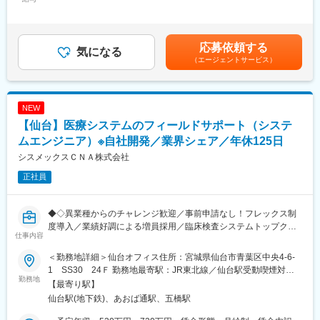
題を十分に理解し、最適なシステムを提供する「SIer」機能・お
（基本給）：300,000円～400,000円固定残業手当/月：75,000円
■プロジェクトの流れ：
客様のお困りごとの解決のために、導入から保守・運用までサポ
～100,020円（固定残業時間40時間0分/月）超過した時間外労働
受注決定後の医療機関に訪問し、営業が提案した仕様にそって打
ートを行う「ITプロバイダー」機能を有しており、それぞれの分
の残業手当は追加支給＜月給＞375,000円～500,020円（一律手当
ち合わせを行います。臨床検査に関わる病院関係者の様々な意見
野が横断的にお客さまに最適なソリューションを提供しています
を含む）＜昇給有無＞有＜残業手当＞有＜給与補足＞※グレード
応募依頼する
や要望をとりまとめ、検査業務の最適化・効率化を実現できるよ
気になる
（職務等級）に応じた給与体系。※管理職待遇となる場合、別途相
（エージェントサービス）
う設定・構築作業を実施します。
変更の範囲：会社の定める業務
談します。※年収・月給は面接評価に基づき決定。■昇給：年1回
導入時に開発部門が設定をしておりますので、ITスキルというよ
（4月）■賞与：年2回（会社業績・個人評価連動）賃金はあくま
りは、顧客からのご要望や開発チームへの共有などをスムーズに
でも目安の金額であり、選考を通じて上下する可能性がありま
行うためのコミュニケーションを重視しています。
す。月給(月額)は固定手当を含めた表記です。
NEW
稼働に向けてのテストを行い、完成後、納品・操作説明を行い、
【仙台】医療システムのフィールドサポート（システ
実際に稼動スタートするまで1～2週間リハーサルを繰り返し、導
入が完了します。
ムエンジニア）※自社開発／業界シェア／年休125日
PJT規模は案件によって異なりますが、中規模案件であれば、4名
シスメックスＣＮＡ株式会社
程度のチームで2～3ヶ月、大規模案件になると30名以上のチーム
正社員
で1年以上かかるケースもあります。
■配属先について：
◆◇異業種からのチャレンジ歓迎／事前申請なし！フレックス制
仙台オフィスは、営業職4名、技術職5名の組織です。担当エリア
度導入／業績好調による増員採用／臨床検査システムトップクラ
は東北、北海道全域になりますので、遠方の場合は打ち合わせの
仕事内容
スメーカーのシスメックスグループ／福利厚生充実◆◇
際に数回、導入の際に1～2週間の出張があります。
＜勤務地詳細＞仙台オフィス住所：宮城県仙台市青葉区中央4-6-
◇採用背景については、現在案件の受注も増えており、技術職の
■魅力点：
1 SS30 24Ｆ 勤務地最寄駅：JR東北線／仙台駅受動喫煙対
方の体制強化のため募集しております♪
勤務地
・医療系パッケージの開発に特化しておりますので、専門知識を
策：屋内全面禁煙変更の範囲：会社の定める事業所（リモートワ
【最寄り駅】
■業務概要：
習得することが可能です。
ーク含む）
仙台駅(地下鉄)、あおば通駅、五橋駅
自社パッケージソフトである臨床検査情報システムを、お客様に
・自社商品の開発、導入に携わることができます。また、打ち合
より安心してご利用いただくためのサービスとサポートを担当い
わせ・導入以外は基本的に社内での業務になります。