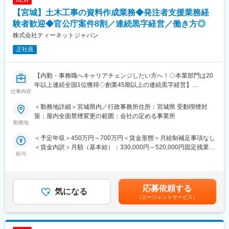
NEW
・公共事業における各種資料作成や工事費用の算出補助
です。拠点間の垣根が無く、全拠点のエンジニアで協力し合って
・工事を実行するために必要な資料作成
【宮城】土木工事の資料作成業務◆発注者支援業務経
業務を進めています。
・工事の施工状況チェック
験者歓迎◆官公庁案件8割／連続黒字経営／働き方◎
・工事検査などへの参加・立ち合い
変更の範囲：本文参照
株式会社ティーネットジャパン
【ポジションの詳細】
正社員
・想定勤務地：宮城・福島・山形
※なるべくご自宅近くの案件先をご紹介できるよう努めております
・主な取引先：国土交通省、農林水産省、地方自治体、鉄道運輸
【内勤・事務職へキャリアチェンジしたい方へ！◇本業部門は20
機構、各種団体、大手ゼネコン
年以上連続全国1位獲得◇創業45期以上の連続黒字経営】
仕事内容
・実績事例：瀬戸大橋、四国 国道改築工事、南三陸町護岸工事・
東日本大震災復興、他多数
■業務概要：
＜勤務地詳細＞宮城県内／行政事務所住所：宮城県 受動喫煙対
・在籍人数：全国9支社にて約1,000名以上の技術が活躍しており
発注者支援業務（国土交通省や地方自治体等の官公庁が発注する
策：屋内全面禁煙変更の範囲：会社の定める事業所
ます！中途入社者、多数活躍中！
公共事業で、発注者が行う業務を代行する補助業務）のうち、工
勤務地
事・業務発注に関する資料作成の補助、関係機関等の協議資料作
＜予定年収＞450万円～700万円＜賃金形態＞月給制補足事項なし
【ワークライフバランスが整う環境】
成の補助業務等、「資料作成」をメインでお任せいたします。
＜賃金内訳＞月額（基本給）：330,000円～520,000円固定残業手
◎みなし公務員とも呼ばれるのが発注者支援業務です！
給与
当/月：41,250円～65,000円（固定残業時間20時間0分/月）超過し
働く環境、退社時間や休日も公務員に準拠！発注者支援業務は職
■業務詳細：
た時間外労働の残業手当は追加支給＜月給＞371,250円～585,000
場が官公庁の公務員と同じです。
・施工計画立案に関する資料作成、工事発注計画に必要な所定の
円（一律手当を含む）＜昇給有無＞有＜残業手当＞有＜給与補足
◎勤務時間や休日も公務員に準拠！基本的に土日や祝日が休みと
図面、数量等に関する資料作成
＞■昇給：年1回（7月）■賞与：年2回（6月、12月）※正社員移行
なり、働きやすい環境が用意されています！
・各種設計に用いる検討資料の作成、関係機関等の協議に関する
応募依頼する
気になる
前は毎月手当として支給（年間で見た受給金額に影響が出ないよ
◎官公庁は「働き方改革」を推進する立場にあるので、残業は少
資料作成
（エージェントサービス）
う考慮あり）賃金はあくまでも目安の金額であり、選考を通じて
ない傾向です！社内・社外業務比率もほぼ50:50と、室内での事務
・地元説明に関する資料作成、予算要求に関する資料作成、業務
上下する可能性があります。月給(月額)は固定手当を含めた表記で
業務が多いのも特徴です！
の入札契約手続きに関する補助業務 など
す。