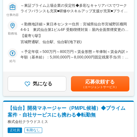
■魅力：
～東証プライム上場企業の安定性◆多彩なキャリアパスでワーク
・自社エンジニアを中心に、納品まで取り組めて完結する事がで
ライフバランスも充実■研修やスキルアップ支援が充実■プライム
きます。
仕事内容
案件多数■リモートワークや時短勤務も可能です～
・2023年2月に親会社が大手Sler企業と資本業務提携契約を行
＜勤務地詳細＞東日本センター住所：宮城県仙台市宮城野区榴岡
い、さらに活躍の場が広がっております。案件内容や規模もエン
■業務内容：
4-6-1 東武仙台第1ビル6F 受動喫煙対策：屋内全面禁煙変更の範
ジニアにとってやりがいがあります。また、役職定年がなく、腰
ネットワークやサーバ、クラウド、セキュリティに関する設計、
勤務地
囲：会社の定める事業所（リモートワーク含む）
を据えて長く働いて頂ける環境が整っております。
【最寄り駅】
構築、運用、コンサルティング等の業務をお任せいたします。
■同社の魅力：
宮城野通駅、仙台駅、仙台駅(地下鉄)
・当社は役職ごとの評価や、昇格基準を明確化したエンジニア専
＜インフラ運用＞
＜予定年収＞500万円～800万円＜賃金形態＞年俸制＜賃金内訳＞
用の目標評価制度を有しており、全従業員に公開しています。
・ITインフラの維持運用および設定変更対応/インフラ障害対応
年額（基本給）：5,000,000円～8,000,000円固定残業手当/月：
さらに公正・透明な組織をつくるため、管理職者に対してマネジ
・インフラ運用 / 構築の自動化支援
給与
30,000円～50,000円（固定残業時間20時間0分/月）超過した時間
メント研修の実施を徹底しており、その運用実績は上場の過程に
＜セキュリティ＞
外労働の残業手当は追加支給＜月額＞446,666円～716,666円（12
おいても認められています。
・セキュリティレビュー/相談対応
分割）（一律手当を含む）＜昇給有無＞有＜残業手当＞有＜給与
上場により社会的信用が向上している今、優良な業務も数多くも
補足＞■昇給：年1回（前年度成果等を面談の上決定）■モデル年
たらされています。
応募依頼する
気になる
収：・年収550万円／35歳■評価制度・目標管理（年度始目標設
■ストック・オプションについて：
（エージェントサービス）
■エンベデッドソリューションカンパニーについて
定、中間評価、期末評価。上長面談含む）・自己＋上長による固
同社では従業員（一部対象外）向けに、ストック・オプション
車載関連、半導体関連、エッジコンピューティング関連を中心と
定評価軸による評価（年１回。上長面談含む）賃金はあくまでも
（新株予約権の発行）を導入しております。
した組み込みシステム開発を行っています。
目安の金額であり、選考を通じて上下する可能性があります。月
※メリット：未来への資産形成のサポートが可能
特に車載関連では自動運転、EVなど最先端技術に関わるテーマに
給(月額)は固定手当を含めた表記です。
■フルリモート(在宅勤務)について：
【仙台】開発マネージャー（PM/PL候補）◆プライム
幅広く対応しています。
フルリモートの案件も多数ございます&#65533;
案件・自社サービスにも携わる◆転勤無
またIoTの開発にも豊富な経験があり、世に出ていない商品に対し
て新しい技術と柔軟な発想で開発し、世の中に貢献しています。
株式会社クラウドスミス
変更の範囲：会社の定める業務
正社員
転勤なし
■得意分野：