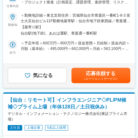
・プロジェクト推進（計画策定、課題管理、進捗管理、リスク抽
■働き方・得られる経験：
仕事内容
出、顧客折衝）
◎お客様の課題を的確に把握し、最適なSaaSやソリューションを
・業務調査、業務運用設計/構築、BPRの計画/実行、報告書/提案
＜勤務地詳細＞東北支部住所：宮城県仙台市青葉区一番町1-8-3 富
提案するスキルが身につく
書作成
士火災仙台ビル11F勤務地最寄駅：仙台市地下鉄東西線／青葉通一
◎必要に応じて複数のSaaSを組み合わせ、実際の業務課題を解決
・デジタル技術を活用した新規案件プロジェクト推進
勤務地
番町駅受動喫煙対策：屋内全面禁煙変更の範囲：会社の定める事
する経験ができる
【最寄り駅】
・業務品質向上および改善策の企画・実行・モニタリング
業所
◎発信文化（ブログ・登壇・コミュニティ）を通じ、専門性や信
仙台駅(地下鉄)、あおば通駅、青葉通一番町駅
■開発言語：
頼を高めることができる
【言語】
＜予定年収＞600万円～800万円＜賃金形態＞月給制＜賃金内訳＞
◎技術とビジネスの両面を経験し、希望によってはプロダクト戦
・Java/C♯/SQL/VB/.NET/PLSQL/JavaScript/HTML/PHP等
月額（基本給）：495,000円～662,000円＜月給＞562,100円～
略や事業企画へステップアップするキャリアも描ける
【OS】
給与
751,600円（一律手当を含む）＜昇給有無＞有＜残業手当＞有＜
・Windows/Linux等
給与補足＞※上記年収は経験等を考慮し、決定します。また、年2
■当社について：
■案件例：
回の評価に応じ、年収ベースアップが可能です。■昇給：年1回■
・クラウド、モバイル、ビッグデータ、SaaSのコンサルティング
・公共系インフラ企業のシステム開発
賞与：年2回■管理職採用の場合は残業代支給なし賃金はあくまで
やシステム開発、運用サービスを提供しています。
応募依頼する
・官公庁のDX化案件
気になる
も目安の金額であり、選考を通じて上下する可能性があります。
・2022年のAWS Partner Awardsにおいては、AWSの構築・導入
（エージェントサービス）
・大手家具メーカーのシステム開発
月給(月額)は固定手当を含めた表記です。
支援を行う技術パートナーとして「SI Partner of the Year -
・グローバルあぱれるメーカーのシステム開発
GLOBAL」を受賞
■働き方：
・50,000本以上の技術ブログも運営しています。
・月の平均残業時間は12時間と少なく、休日も125日あり有給も
【仙台：リモート可】インフラエンジニア◇PL/PM候
取りやすいため長期的に勤務しやすい環境です。さらに結婚や出
変更の範囲：会社の定める業務
補◇プライム上場（年休128日／土日祝休み）
産などのライフステージに合わせた働き方が可能。定着率が94%
と非常に高い理由は、メンバーの良さと働きやすさからきていま
デジタル・インフォメーション・テクノロジー株式会社(東証プライム市
す。
場）
・グループ内のコンサルティングファームのコンサルティング案
正社員
上場企業
5名以上採用
件に、当社エンジニアが挑戦するケースがあります。上流流下流
まで手を挙げればチャレンジできる環境です。