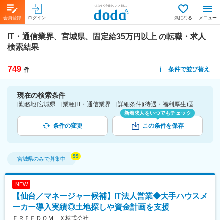
会員登録
ログイン
気になる
メニュー
IT・通信業界、宮城県、固定給35万円以上
の転職・求人
検索結果
749
条件で並び替え
件
現在の検索条件
[勤務地]宮城県 [業種]IT・通信業界 [詳細条件](待遇・福利厚生)固定給35万円以上
新着求人をいつでもチェック
条件の変更
この条件を保存
宮城県
のみで募集中
NEW
【仙台／マネージャー候補】IT法人営業◆大手ハウスメ
ーカー導入実績◎土地探しや資金計画を支援
ＦＲＥＥＤＯＭ Ｘ株式会社