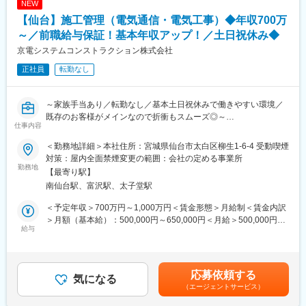
変更の範囲：無
NEW
■主な資料：
1.予算関連資料：工事費の積算結果や予算要求書
【仙台】施工管理（電気通信・電気工事）◆年収700万
2.契約関連資料：入札公告、仕様書、契約書案など
～／前職給与保証！基本年収アップ！／土日祝休み◆
3.説明資料：地元説明会や議会報告用のプレゼン資料
京電システムコンストラクション株式会社
4.進捗管理資料：工事の進捗状況や工程表
5.報告書：品質管理報告、監督状況報告など
正社員
転勤なし
■ポジションの詳細：
・主な取引先：国土交通省、農林水産省、地方自治体、鉄道運輸
～家族手当あり／転勤なし／基本土日祝休みで働きやすい環境／
機構、各種団体、大手ゼネコン
既存のお客様がメインなので折衝もスムーズ◎～
仕事内容
・実績事例：瀬戸大橋、四国・国道改築工事、南三陸町護岸工
事・東日本大震災復興、他多数
■仕事内容：
＜勤務地詳細＞本社住所：宮城県仙台市太白区柳生1-6-4 受動喫煙
・在籍人数：全国9支社にて約1,000名以上の技術が活躍しており
大手通信会社の基地局の新設・増設・維持管理など、社会インフ
対策：屋内全面禁煙変更の範囲：会社の定める事業所
ます！中途入社者、多数活躍中！
ラに関わる事業を展開している当社にて工事施工管理をお任せし
勤務地
【最寄り駅】
ます。
南仙台駅、富沢駅、太子堂駅
■ワークライフバランス：
・再雇用制度が整っており、60歳の定年後もほぼ同様に働き続け
■具体的には：
＜予定年収＞700万円～1,000万円＜賃金形態＞月給制＜賃金内訳
ることが可能です。
5大管理（安全・原価・工程・品質・環境）の一連をお任せしま
＞月額（基本給）：500,000円～650,000円＜月給＞500,000円～
・退社時間や休日も公務員に準拠。官公庁は「働き方改革」を推
す。
給与
650,000円＜昇給有無＞有＜残業手当＞有＜給与補足＞※経験やス
進する立場にあるので、残業は少ないです。
・取引先との打ち合わせ
キルを考慮して決定します。■給与改定年1回（4月）■賞与年2回
・社内・社外業務比率もほぼ50:50で、室内での事務業務が多いの
・各社との折衝業務
（5月・12月）※昨年度実績：2ヶ月分賃金はあくまでも目安の金
も特徴です。
・施工スケジュール・予算の管理
額であり、選考を通じて上下する可能性があります。月給(月額)は
応募依頼する
・退職金制度や介護休業制度もあり、働きやすい環境が整ってお
・協力会社や職人との連携、調整
気になる
固定手当を含めた表記です。
ります。
（エージェントサービス）
・工事の品質・作業所の安全管理