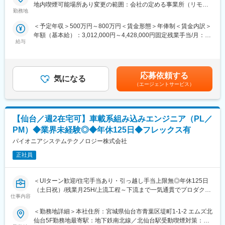
★Forbes JAPAN「時代を担う新星たち 2026年注目の日本発スタ
地内喫煙可能場所あり変更の範囲：会社の定める事業所（リモー
施しており、入社半年で3～12％の昇給実績もあります。キャリ
ートアップ100選」に選出
勤務地
トワーク含む）
ア相談についても営業担当が伴走し、スキルアップや次のキャリ
ア形成をサポートします。
＜予定年収＞500万円～800万円＜賃金形態＞年俸制＜賃金内訳＞
数億円の資金調達を経た成長フェーズにおいて、仙台エリアの地
年額（基本給）：3,012,000円～4,428,000円固定残業手当/月：
方金融機関向けパートナーセールスをお任せいたします。
■プロジェクト例：
給与
101,900円～131,000円（固定残業時間45時間0分/月）超過した時
◇大規模DB・クラウド移行・リアーキテクチャ（Oracle→Aurora
間外労働の残業手当は追加支給＜月額＞352,900円～500,000円
銀行員の育成や同行訪問を通じて中小企業への販売拡大を推進し
／DMS／SCT）
（12分割）（一律手当を含む）＜昇給有無＞有＜残業手当＞有＜
ます。
└オンプレミスのOracle DBをAmazon Auroraへ移行し、スキーマ
給与補足＞※出張手当：1泊あたり3,000円支給いたします。賃金
巨大な組織である銀行を動かすダイナミックさがあり、地方銀行
応募依頼する
変換からデータ同期、新環境での性能チューニングまで対応しま
気になる
はあくまでも目安の金額であり、選考を通じて上下する可能性が
がより提案しやすくなるよう、企画的な視点も求められます。
（エージェントサービス）
す。
あります。月給(月額)は固定手当を含めた表記です。
◇ミッションクリティカルDB・パフォーマンス改善（SQL／イン
■業務詳細
デックス最適化）
・パートナー契約済み金融機関の銀行員への商品理解促進
└数億レコード規模のDBで、スロークエリ解析や実行計画の見直
【仙台／週2在宅可】車載系組み込みエンジニア（PL／
・中小企業への同行訪問による提案活動の実施
し、インデックス再設計を行い、レスポンスを大幅に改善しま
・銀行員向け勉強会の企画・実施による育成支援
PM）◆業界未経験◎◆年休125日◆フレックス有
す。
・代理店のKPI管理と売上向上のためのサポート
パイオニアシステムテクノロジー株式会社
・銀行員が独立して販売できる体制構築の推進
変更の範囲：会社の定める業務
・顧客要望の収集とプロダクト改善への反映
正社員
■組織構成：約20名(20代～40代)
＜UIターン歓迎/住宅手当あり・引っ越し手当上限無◎年休125日
信用金庫、サッカー選手、デリバリーサービス企業、上場SaaS企
（土日祝）/残業月25H/上流工程～下流まで一気通貫でプロダクト
業でアライアンスセールスを担っていたメンバーなど在籍。
仕事内容
があるため様々なスキルを身に付ける事が可能！＞
人としての信頼関係をつくり、数字・目標に捉われず中長期的な
目線を持った活動ができることが魅力です。
＜勤務地詳細＞本社住所：宮城県仙台市青葉区堤町1-1-2 エムズ北
■職務内容：
仙台5F勤務地最寄駅：地下鉄南北線／北仙台駅受動喫煙対策：屋