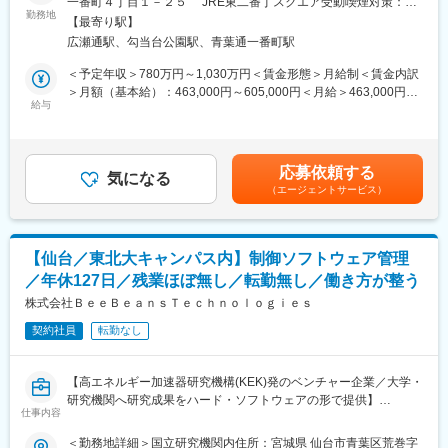
一番町４丁目１－２５ JRE東二番丁スクエア受動喫煙対策：屋
OS周辺層だけではなく、併せて関連アプリケーション開発も行っ
援する社風
勤務地
内全面禁煙変更の範囲：会社の定める事業所（リモートワーク含
ており、多様な領域のもと、自身の適性を踏まえた幅の広いスキ
【最寄り駅】
●1300講座が無料受講！専門家によるおすすめ講座のリコメンド
む）
ル構築が可能です。また、自身の適性と希望で、スペシャリスト
広瀬通駅、勾当台公園駅、青葉通一番町駅
で効率的に習得！
も、マネージャーとしての選択肢もあります。マネジメント職を
＜予定年収＞780万円～1,030万円＜賃金形態＞月給制＜賃金内訳
目指すのであれば、プロジェクトリーダー→グループリーダー→
当事業部ではSociety5.0や官公庁・自治体DXの実現に向けて、日
＞月額（基本給）：463,000円～605,000円＜月給＞463,000円～
プロダクトマネージャー→所長といった流れでキャリアを積むこ
立が推進するLumada事業・デジタルソリューション事業を推進
給与
605,000円＜昇給有無＞有＜残業手当＞有＜給与補足＞本部長ク
とや、技術を極め、現場のスペシャリストとして活躍することが
しています。
ラス以上：約1,700万円～3,000万円 (＋賞与業績反映分＋諸手
できます。自身の適性や将来像を見つめながら、キャリアアップ
各種公共関連のお客様へのシステム導入などをとおして、住民た
当)部長クラス ：約1,450万円～2,000万円 (＋賞与業績反
を描ける環境です。
ちの社会インフラを支えています。
映分＋諸手当)課長クラス ：約1,150万円～1,500万円 (＋
応募依頼する
その一環として今回、東北エリアの自治体向けのDX、クラウド移
気になる
賞与業績反映分＋諸手当)賃金はあくまでも目安の金額であり、選
■就業環境：
（エージェントサービス）
行、システム開発などのITビジネスを推進していく体制を強化し
考を通じて上下する可能性があります。月給(月額)は固定手当を含
在宅勤務等の柔軟な働き方も可能で、在籍社員も業務によって自
ております。
めた表記です。
由に取得しております。また残業時間も月平均25時間、年間休日
ITシステムの導入を通じて、ともに社会貢献を行っていくメンバ
125日とワークスタイルを整える事ができます。
を募集しています。
【仙台／東北大キャンパス内】制御ソフトウェア管理
変更の範囲：会社の定める業務
／年休127日／残業ほぼ無し／転勤無し／働き方が整う
■職務詳細
案件状況に応じて、以下の職務を遂行していただきます。
株式会社ＢｅｅＢｅａｎｓＴｅｃｈｎｏｌｏｇｉｅｓ
◇システム開発・構築・運用のリーダー、サブリーダー
契約社員
転勤なし
1）要件定義
2）設計・開発・テスト
3）現行システムから新システムへの移行設計～切替の取りまとめ
【高エネルギー加速器研究機構(KEK)発のベンチャー企業／大学・
◇自治体DX、新規ビジネス創出などの提案活動
研究機関へ研究成果をハード・ソフトウェアの形で提供】
・顧客の課題・ニーズをヒアリング等により把握し、市場・技術
仕事内容
■求人概要
動向を踏まえソリューションを創出・提案を行います。
・大学・研究機関へ研究成果をハード／ソフトウェアの形で提供
＜勤務地詳細＞国立研究機関内住所：宮城県 仙台市青葉区荒巻字
・システム開発/構築の上流から下流まで、幅広い経験を積むこと