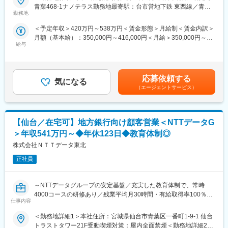
・各種実験用の制御、データ収集、可視化、解析などのソフトウ
青葉468-1ナノテラス勤務地最寄駅：台市営地下鉄 東西線／青葉
ができるチャンスが与えられます。
ェア開発を手がけています。
勤務地
山駅受動喫煙対策：敷地内全面禁煙変更の範囲：会社の定める事
・主にLinux, Windows向けのネイティブソフトウェアやWebアプ
業所
■魅力
＜予定年収＞420万円～538万円＜賃金形態＞月給制＜賃金内訳＞
リケーションを開発しています。
・自分でコントロール可能な小規模のシステムから多くのメンバ
月額（基本給）：350,000円～416,000円＜月給＞350,000円～
とともに遂行する大規模システムまで幅広く対応するチャンスが
給与
416,000円＜昇給有無＞有＜残業手当＞有＜給与補足＞■昇給：有
■具体的には
あり、先進的な公共システムの基盤に係ることで、社会への貢献
（年1回） 賃金はあくまでも目安の金額であり、選考を通じて上
・仙台市内の国立研究機関において、基幹ネットワーク及び機器
を実感できます。
下する可能性があります。月給(月額)は固定手当を含めた表記で
制御システム等の作業に従事していただきます。
・従来から構築してきている業務システム開発から、AIやビック
す。
・また、お客様との定期打ち合わせやソフトウェアの更新などの
応募依頼する
データ解析などの日立の最新テクノロジーを活用したDX関連のソ
気になる
業務にも対応していただきます。お客様と直接対話する機会に恵
（エージェントサービス）
リューションの実現など、あらゆるビジネスシーンにチャレンジ
まれておりますので、初級者でも実践の中で学んでいける環境で
することができます。
す。
■働き方
【仙台／在宅可】地方銀行向け顧客営業＜NTTデータG
■働く環境
・支社、顧客先のプロジェクトルームでの勤務を中心に、在宅勤
・ワークライフバランスに優れ、仕事とプライベートのメリハリ
＞年収541万円～◆年休123日◆教育体制◎
務も可能です。
があります。土日祝休み、年間休日127日、残業時間は少なめと
株式会社ＮＴＴデータ東北
・東北拠点の人数規模は約25名です。年齢層は20代から50代まで
なりますので、長期に亘り無理なく勤務できる環境です。
と幅広く子育て世代も活躍しています。
正社員
■企業特徴
変更の範囲：会社の定める業務
常に科学者とともに。 資源の少ないこの国において、日本の科学
～NTTデータグループの安定基盤／充実した教育体制で、常時
技術、工業技術は他国に誇れる資源であり、これらを支える研究
4000コースの研修あり／残業平均月30時間・有給取得率100％～
者や技術者達もまた、大事な資産です。 その研究者や技術者達の
仕事内容
業務を先端技術で支えていく事が当社の使命と考えております。
■概要：
私達は高エネルギー加速器研究機構のベンチャー企業として発足
＜勤務地詳細1＞本社住所：宮城県仙台市青葉区一番町1-9-1 仙台
地方銀行においては、地元企業・産業支援による地域経済の活性
し、様々な大学、研究機関へ高エネルギー加速器研究機構の研究
トラストタワー21F受動喫煙対策：屋内全面禁煙＜勤務地詳細2＞