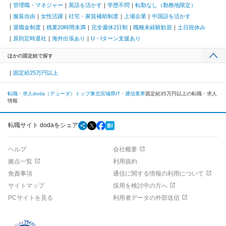
管理職・マネジャー
英語を活かす
学歴不問
転勤なし（勤務地限定）
服装自由
女性活躍
社宅・家賃補助制度
上場企業
中国語を活かす
退職金制度
残業20時間未満
完全週休2日制
職種未経験歓迎
土日祝休み
原則定時退社
海外出張あり
U・Iターン支援あり
ほかの固定給で探す
固定給25万円以上
転職・求人doda（デューダ）トップ
東北
宮城県
IT・通信業界
固定給35万円以上の転職・求人
情報
転職サイト dodaをシェア
ヘルプ
会社概要
拠点一覧
利用規約
免責事項
通信に関する情報の利用について
サイトマップ
採用を検討中の方へ
PCサイトを見る
利用者データの外部送信