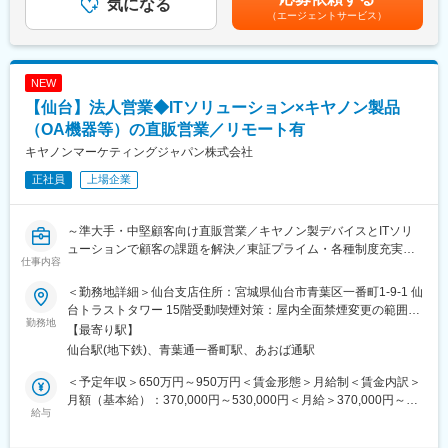
気になる
給：年1回（6月）賃金はあくまでも目安の金額であり、選考を通
の経営改善と、その先にいる患者様の治療体験の変革を推進して
不足、ノウハウ継承の課題を、情報システムを通して解決を図る
（エージェントサービス）
じて上下する可能性があります。月給(月額)は固定手当を含めた表
いただきます。
ことが可能
記です。
◇日立グループの力を生かし、大規模システムから最新技術を生
■業務詳細：
かした先進プロジェクトに参加し、経験を積むことができる
NEW
◎既存顧客への有償化アプローチ
◇メンバーのなりたい姿を尊重し、育成を図る職場環境を提供し
・無償プランから有償プランへの切り替え提案
【仙台】法人営業◆ITソリューション×キヤノン製品
ています
・顧客ニーズのヒアリングと経営課題の抽出
（OA機器等）の直販営業／リモート有
・製品デモンストレーションと導入効果のプレゼンテーション
変更の範囲：会社の定める業務
キヤノンマーケティングジャパン株式会社
・見積作成・契約手続き・導入後のフォローアップ
正社員
上場企業
◎新規開拓アプローチ
・事業拡大を見据えた、未契約医院への能動的なアプローチ
～準大手・中堅顧客向け直販営業／キヤノン製デバイスとITソリ
◎学会活動や歯科医師会等への参加を通じた、中長期的なコネク
ューションで顧客の課題を解決／東証プライム・各種制度充実～
仕事内容
ション形成
■概要：
＜勤務地詳細＞仙台支店住所：宮城県仙台市青葉区一番町1-9-1 仙
◎組織ナレッジの型化とチームビルディング
当社は、キヤノンの営業部門を母体として設立以来、キヤノン製
台トラストタワー 15階受動喫煙対策：屋内全面禁煙変更の範囲：
・自身の成功事例や営業手法を汎用的なナレッジとして型化
品を国内で独占的に販売し、高いシェアを継続的に獲得していま
勤務地
会社の定める事業所（リモートワーク含む）
【最寄り駅】
・組織全体の成約率向上や若手メンバーの育成を通じた営業組織
す。直近では、SIerとしてお客様の課題に対してITで貢献する「IT
仙台駅(地下鉄)、青葉通一番町駅、あおば通駅
の強化
ソリューション」ビジネスにも注力しています。今回のポジショ
ンでは、キヤノン製デバイス（ＭＦＰ、ＬＢＰなど）とＩＴ商
＜予定年収＞650万円～950万円＜賃金形態＞月給制＜賃金内訳＞
◎CRMシステムでの顧客管理 など
材、さらに保守サービスを組み合わせながら、複合的にお客様に
月額（基本給）：370,000円～530,000円＜月給＞370,000円～
合わせた提案を担っていただきます。
給与
530,000円＜昇給有無＞有＜残業手当＞有＜給与補足＞※経験・ス
■組織体制：
キル・年齢等を考慮の上、当社規定により決定します。■業績昇
営業メンバー：20名
■業務内容：