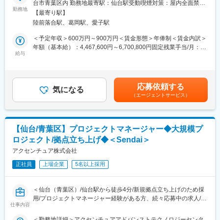
台市青葉区内 勤務地最寄駅：仙台駅受動喫煙対策：屋内全面禁煙
グループ各社の持つソリューション・先進技術を活用し、顧客お
エンドユーザーとの直接折衝やマネジメント、要件定義、設計、
勤務地
変更の範囲：本社および全国の拠点、顧客先、または自宅
よび顧客の先にいる地域の課題解決や事業拡大に資する提案活動
【最寄り駅】
開発まで一貫した仕事に、裁量を持って働く事が可能です。
を行うことが可能です。
陸前落合駅、葛岡駅、愛子駅
また、仙台に当社の拠点を新たに構築したく、将来的にその拠点
また、近年では、AI、Cloud、データサイエンスなどの提案も増加
を取りまとめる立ち位置をお任せしたいと考えております。
＜予定年収＞600万円～900万円＜賃金形態＞年俸制＜賃金内訳＞
しており、顧客と共同での活用検討といった上流部分からの提案
年額（基本給）：4,467,600円～6,700,800円固定残業手当/月：
に従事することができます。
■就業環境：
給与
127,700円～191,600円（固定残業時間45時間0分/月）超過した時
・当面、仙台市青葉区の顧客拠点に常駐頂く形となります
間外労働の残業手当は追加支給＜月額＞500,000円～750,000円
■プロジェクト例：
・お客様先常駐であっても当社の社員および協力会社員を主体と
（12分割）（一律手当を含む）＜昇給有無＞有＜残業手当＞有＜
・特定地方銀行の顧客営業を想定しています。
したチームでの参画の為、社内とほとんど変わらない環境で仕事
給与補足＞※給与詳細は経験・能力・前職給与等を踏まえて決定■
・長くお付き合いのある顧客に対して、関係維持しながら既存案
応募依頼する
が行えます。
気になる
昇給：年1回【年収例】・技術者平均年齢：28歳・主任 係長：年
件の契約更新や追加対応、および新規案件の提案を行い、業務の
（エージェントサービス）
・直近10名程度の体制、2026年度には20名程度の体制になるよう
収700～800万円／経験6年～／27歳～（年俸制）・課長クラス：
幅を広げて頂くような営業活動を行っていただきます。
進めております。
年収750～850万円／経験6年～／28歳～（年俸制）賃金はあくま
でも目安の金額であり、選考を通じて上下する可能性がありま
■キャリアパス：
す。月給(月額)は固定手当を含めた表記です。
【仙台/青葉区】プロジェクトマネージャー◆大規模プ
デジタルインテグレーション本部（社員600名＋協力会社社員450
ロジェクト/拠点立ち上げ◆＜Sendai＞
名）配下の部門に配属となります。
各部門には、スペシャリストと呼べるテクニカルな部分を担う役
アクセンチュア株式会社
割の他、主任、係長、課長、部長、事業部長といったラインマネ
正社員
上場企業
5名以上採用
ジメントの職責もございます。
一人ひとりのご要望とご経験に応じたキャリアマップの作成が可
能となっています。
＜仙台（青葉区）/仙台駅から徒歩4分/新規拠点立ち上げのため採
用/プロジェクトマネージャー経験がある方、続々応募中の求人/ご
■評価制度：
仕事内容
本人様の経験・適性に合わせて業務をお任せします＞
・当社は社員4,100名中、技術者が9割を超えています。圧倒的な
＜勤務地詳細＞アクセンチュアアドバンストテクノロジーセンタ