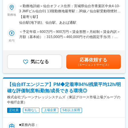
・直取引で業界・規模問わず5,000社以上の支援実績
＜勤務地詳細＞仙台オフィス住所：宮城県仙台市青葉区中央4-10-
【認定】
■業務概要：
3 JMFビル仙台01 13階勤務地最寄駅：JR線／仙台駅受動喫煙対
・AWSプレミアティアサービスパートナー
当部で取り扱う多様なSaaSソリューション（例：Auth0、
勤務地
策：敷地内喫煙可能場所あり変更の範囲：会社の定める事業所
・AWSサービスデリバリープログラム（SDP）計15種取得 ※
【最寄り駅】
Contentful、New Relic、Okta、Snyk、TiDB、Twilio、Vercel、
（リモートワーク含む）
2025/2現在
仙台駅(地下鉄)、仙台駅、あおば通駅
Zendeskなど）を活用し、お客様の課題解決をサポートするプリ
・Google Cloud プレミアパートナー（Sell エンゲージメントモデ
セールスエンジニアとしてご活躍いただきます。
＜予定年収＞600万円～900万円＜賃金形態＞月給制＜賃金内訳＞
ル）
月額（基本給）：315,000円～460,000円その他固定手当/月：
・LINE Technology Partner（OMO / Engagement認定バッジ取
■業務詳細：
給与
87,000円～163,000円＜月給＞402,000円～623,000円＜昇給有無
得） 他
◇プリセールス活動
＞有＜残業手当＞有＜給与補足＞※年収はあくまでも想定であり、
・お客様との技術ヒアリング・課題整理
経験・スキル等を考慮して決定いたします。■その他固定手当：固
変更の範囲：会社の定める業務
・提案に向けたソリューション設計、デモンストレーション
定残業代29時間／87,000円～39時間／163,000円（超過分は追加
応募依頼する
・技術検証・QA対応
気になる
支給）※金額は等級による■給与改定：四半期ごと（条件有）■賞
（エージェントサービス）
・各種SaaSの機能検証や連携
与：年2回（6、12月）賃金はあくまでも目安の金額であり、選考
・お客様・社内からの技術的なQA対応
を通じて上下する可能性があります。月給(月額)は固定手当を含め
・必要に応じてベンダーやパートナーとの協業関係を構築・推進
た表記です。
【仙台/ITエンジニア】PM◆定着率94%/残業平均12h/明
◇案件ベースの開発業務
確な評価制度/転勤無/成長できる環境◎
・お客様案件に関連する開発作業（SaaS導入に伴う設定やAPI連
携開発など）
株式会社ブレーンナレッジシステムズ（東証グロース市場上場グループの
・提案段階から実装支援まで一貫した技術サポート
中核IT企業）
・情報発信・コミュニティ活動
正社員
転勤なし
上場企業
5名以上採用
・検証結果やノウハウをブログ・動画で発信
・勉強会やウェビナーへの登壇による知見共有
・社内外コミュニティを通じた技術交流
■業務内容：