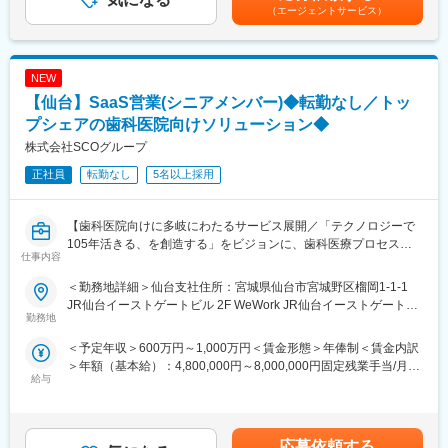
含めた表記です。
★AIやSaaSを活用し、歯科医院の業務改革を推進しています。
（エージェントサービス）
また、日立グループとしての教育体制も整っているため、業務だ
新サービス「paylight X」を通じて、予約・決済・コミュニケーシ
けではなく各種研修を通じて知識習得や資格を取得いただくこと
ョンなど医院運営全体の効率化を支援しています。
も可能です。
NEW
★変化を楽しみ、挑戦を歓迎するカルチャーがあります。
■業務内容：
【仙台】SaaS営業(シニアメンバー)◆転勤なし／トッ
急成長フェーズならではのスピード感があり、年齢や役職に関係
エネルギー分野の顧客向けのシステム構築業務をお任せします。
なく主体的な提案やチャレンジが歓迎される環境です。
これまでの経験を踏まえ、最適なプロジェクト／ポジションをア
プシェアの歯科医院向けソリューション◆
サインします。プロジェクトに期間は長期（2～3年程度）になる
株式会社SCOグループ
変更の範囲：会社の定める業務
ケースが多いため、腰を据えて業務に携わることが可能です。
正社員
転勤なし
5名以上採用
■業務詳細：
◇プロジェクトマネージャ
【歯科医院向けに多岐にわたるサービス展開／「テクノロジーで
5～30名程度のPJの取り纏めをお任せします。
105年活きる、を創造する」をビジョンに、歯科医療プロセスの
◇アプリケーションエンジニア
仕事内容
革新に取り組む会社／土日祝休・年休125日】
要件定義を含む上流工程からシステムテスト、保守、改修まで一
連の業務をお任せします。Javaなどの開発経験を活かしてアプリ
＜勤務地詳細＞仙台支社住所：宮城県仙台市宮城野区榴岡1-1-1
■おすすめポイント：
ケーション開発の観点でPJを推進いただきます。
JR仙台イーストゲートビル 2F WeWork JR仙台イーストゲートビ
★正解のある環境ではなく、自ら正解をつくる環境です！
勤務地
※携わるシステムは顧客要望によってさまざまですが、直近で手掛
ル受動喫煙対策：屋内全面禁煙変更の範囲：会社の定める事業所
★完成された組織よりも、成長途中のベンチャーを楽しめる方を
けたものは顧客情報管理システム、電力供給関連システム、IoTデ
＜予定年収＞600万円～1,000万円＜賃金形態＞年俸制＜賃金内訳
歓迎！
ータ収集関連システムなどがあります。
＞年額（基本給）：4,800,000円～8,000,000円固定残業手当/月：
★経験以上に、挑戦を楽しむ姿勢やビジョンへの共感を重視しま
給与
100,000円～167,000円（固定残業時間40時間0分/月）超過した時
す！
■魅力：
間外労働の残業手当は追加支給＜月額＞500,000円～833,666円
◇社会分野（エネルギー／通信／交通）を支えるシステム構築を
（12分割）（一律手当を含む）＜昇給有無＞有＜残業手当＞有＜
■業務概要：
行うことで、地域の生活を支えることが可能
給与補足＞※前職時を考慮しスキル、経験、能力に応じて決定■昇
自社SaaSプロダクト「paylight X」の営業活動を通じ、歯科医院
応募依頼する
◇今後迎える社会分野（エネルギー／通信／交通）を支える人材