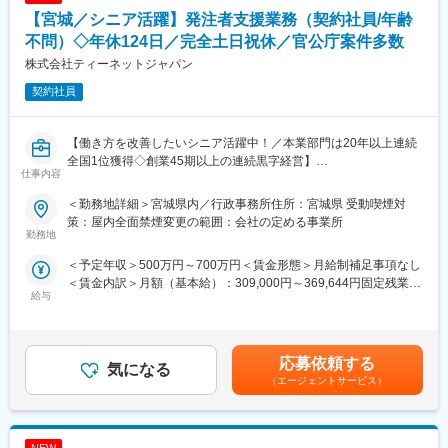
たします。
どまらず、「新しいルールと自由を生み出す」ことを理念に、業
【宮城／シニア活躍】発注者支援業務（契約社員/年齢
界全体の価値創出に取り組んでいます。
■ポイント： ～ 独立系×多様なクライアント～
不問）◇年休124日／完全土日祝休／官公庁案件多数
当社は独立系企業で、Cisco, HPE Aruba, Allied Telesis, YAMAHA,
変更の範囲：会社の定める業務
株式会社ティーネットジャパン
Fortinet, Palo Alto, Juniper, F5など、多種多様なメーカー製品を取
契約社員
り扱っており、幅広い技術を磨けるメリットがあります。
■当社の特徴
【働き方を改善したいシニア活躍中！／本業部門は20年以上連続
(1)社員目線の組織づくり
全国1位獲得◇創業45期以上の連続黒字経営】
当社の代表は、元技術者。だからこそ、「技術者の働きやすい環
仕事内容
境づくり」に力を注いでいます。
【職務概要】
例えば、“9割が請負案件”という当社の環境もその一つ。
＜勤務地詳細＞宮城県内／行政事務所住所：宮城県 受動喫煙対
当社は国土交通省、農林水産省や地方自治体などと業務委託契約
あちこちの現場を転々とすることなく、慣れた環境で、気心の知
策：屋内全面禁煙変更の範囲：会社の定める事業所
を結び、案件の8割以上が官公庁案件です。
勤務地
れたメンバーと一緒に仕事ができる喜びを感じていただけるはず
インフラなど大規模な案件を担当することが多く、公共工事が円
です。
＜予定年収＞500万円～700万円＜賃金形態＞月給制補足事項なし
滑に進むよう施工管理や資料作成業務などを担当していただきま
＜賃金内訳＞月額（基本給）：309,000円～369,644円固定残業手
す。
(2)社内ラボ
給与
当/月：108,630円～130,356円（固定残業時間45時間0分/月）超
本社にはラボがあり検証機500台が自由に利用可能となっており
過した時間外労働の残業手当は追加支給＜月給＞417,630円～
◇発注者支援とは
ます。
500,000円（一律手当を含む）＜昇給有無＞有＜残業手当＞有＜
国や都道府県、政令都市など官公庁が発注する公共事業（河川・
支店にも検証機を取り揃えており、新旧さまざまな機器を使用し
給与補足＞■昇給：年1回（4月）■賞与：なし（正社員移行した場
道路工事等）の発注業務をサポートすることです。
応募依頼する
て技術検証することが可能です。
気になる
合には支給対象）■モデル年収：540万円／35歳・経験10年…月額
工事の積算や検査などの業務を公務員に代わって行うことで、ワ
（エージェントサービス）
35万円＋残業手当・一律手当600万円／40歳・経験15年…月額37
ークライフバランス良く働くことが可能です。
■組織・社風
万円＋残業手当・一律手当賃金はあくまでも目安の金額であり、
平均年齢は34歳。20代～30代の若手が活躍中。年齢・社歴・役
選考を通じて上下する可能性があります。月給(月額)は固定手当を
【具体的な業務】
職・性別に関係なく、全員「～さん」と呼び合うフランクな間柄
含めた表記です。