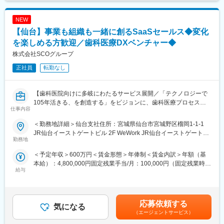
変更の範囲：会社の定める業務
■入社後の流れ：
まずは1ヶ月程度、OJTの先輩が業務フローや業務に必要な知識を
NEW
レクチャーします。他部署のスタッフとの顔合わせも行ない、部
【仙台】事業も組織も一緒に創るSaaSセールス◆変化
署間の連携が取りやすいようにサポートしていくので、ご安心く
ださい。
を楽しめる方歓迎／歯科医療DXベンチャー◆
株式会社SCOグループ
■お任せする工事について：
正社員
転勤なし
◇通信基地局の新設・増設・維持◇
スマートフォンなど通信機器の利用に向け、音声やデータを電波
で伝送する鉄塔「通信基地局」の新設・増設・維持を行なってい
【歯科医院向けに多岐にわたるサービス展開／「テクノロジーで
ます。
105年活きる、を創造する」をビジョンに、歯科医療プロセスの
仕事内容
革新に取り組む会社／土日祝休・年休125日】
■働き方：
・基本土日休み、長期休暇（GW・夏季休暇・年末年始）も10日
＜勤務地詳細＞仙台支社住所：宮城県仙台市宮城野区榴岡1-1-1
■おすすめポイント：
程度休むことができる環境です。
JR仙台イーストゲートビル 2F WeWork JR仙台イーストゲートビ
★歯科医療の未来を変えるSaaSプロダクトの拡大フェーズに参画
勤務地
※取引先は大手通信系となります。その取引先が営業日でない時は
ル受動喫煙対策：屋内全面禁煙変更の範囲：会社の定める事業所
できる
当社も対応しておりませんので、働きやすい環境が実現できてい
＜予定年収＞600万円＜賃金形態＞年俸制＜賃金内訳＞年額（基
★決められたやり方ではなく、自ら考え挑戦できる環境です！
ます！
本給）：4,800,000円固定残業手当/月：100,000円（固定残業時間
★経験以上に、変化を楽しむ姿勢や事業への共感を重視していま
・担当案件によって出張や残業が発生します。他県で行う案件
給与
40時間0分/月）超過した時間外労働の残業手当は追加支給＜月額
す！
は、平日は案剣先、週末に帰ってくる働き方となる可能性もあり
＞500,000円（12分割）（一律手当を含む）＜昇給有無＞有＜残
ます。
業手当＞有＜給与補足＞※前職時を考慮しスキル、経験、能力に応
■業務概要：
じて決定■昇給：年1回（6月）賃金はあくまでも目安の金額であ
自社SaaSプロダクト「paylight X」の営業活動を通じ、歯科医院
応募依頼する
■魅力／特徴：
気になる
り、選考を通じて上下する可能性があります。月給(月額)は固定手
の経営改善と、その先にいる患者様の治療体験の変革を推進して
◇通信やSDGsに関わるものは、人々が生活していくうえで欠かせ
（エージェントサービス）
当を含めた表記です。
いただきます。
ないものです。当社は社会インフラというニーズの高い事業の中