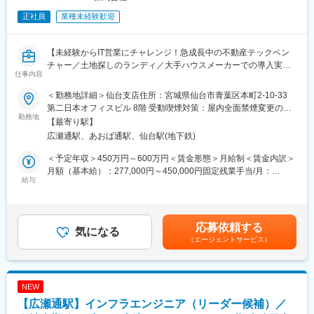
正社員
業種未経験歓迎
【未経験からIT営業にチャレンジ！急成長中の不動産テックベン
チャー／土地探しのランディ／大手ハウスメーカーでの導入実績
仕事内容
多数／年間休日120日・残業20h・土日休み】
＜勤務地詳細＞仙台支店住所：宮城県仙台市青葉区本町2-10-33
■業務内容：
第二日本オフィスビル 8階 受動喫煙対策：屋内全面禁煙変更の範
営業メンバーとして、ランディPROを中心に新規開拓を担当して
勤務地
囲：会社の定める事業所
【最寄り駅】
いただきます。別担当から設定された商談から顧客のニーズ・課
広瀬通駅、あおば通駅、仙台駅(地下鉄)
題を汲み取り、解決に向けて伴走するポジションです。
商材の特長を活かし、潜在ニーズを発見して課題解決型の提案を
＜予定年収＞450万円～600万円＜賃金形態＞月給制＜賃金内訳＞
行うことが重要です。顧客との対話を通じて、信頼関係を築き、
月額（基本給）：277,000円～450,000円固定残業手当/月：
契約に結びつける“実践型営業”を期待します。
給与
98,000円～100,000円（固定残業時間45時間0分/月）超過した時
将来的にはチーム内での中核メンバーとして役割を広げられるポ
間外労働の残業手当は追加支給＜月給＞375,000円～550,000円
ジションです。
（一律手当を含む）＜昇給有無＞有＜残業手当＞有＜給与補足＞
賞与：年2回■年収は、前職での給与や経験、スキルを考慮した上
応募依頼する
■業務詳細：
気になる
で決定いたします。賃金はあくまでも目安の金額であり、選考を
（エージェントサービス）
・リード（見込み客）の発掘・アプローチ：電話／オンライン／
通じて上下する可能性があります。月給(月額)は固定手当を含めた
訪問営業など多様なチャネルを活用
表記です。
・商談のおける顧客との対話によるニーズのヒアリングおよび課
題抽出
NEW
・導入効果を考慮した提案とクロージング活動
【広瀬通駅】インフラエンジニア（リーダー候補）／
・目標達成のためのKPI管理：売上・受注件数・成約率などのモニ