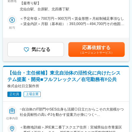
- 組み込み・ソフトウェア開発プロジェクトのマネジメント
創業時から、社員数ベースで8倍程度となっており、拡大を続けて
勤務地
内全面禁煙変更の範囲：会社の定める事業所
【最寄り駅】
- 顧客折衝、要件定義、進捗管理、チームビルディング
います。
北仙台駅、台原駅、北四番丁駅
- 地域連携プロジェクトの推進、新規事業の立ち上げ支援
約10か月～１年半といった中長期のプロジェクトに携わっていた
■入社後のフォロー体制
＜予定年収＞700万円～900万円＜賃金形態＞月給制補足事項なし
だきます！
先輩社員に同行し、知識のインプットをいただきながら仕事を学
＜賃金内訳＞月額（基本給）：393,000円～494,700円その他固定
・使用言語：C言語、C++
んでいきます。その他、マネジメントとのロープレも行い、2週間
給与
手当/月：30,000円＜月給＞423,000円～524,700円＜昇給有無＞
～1か月後頃独り立ちいただくイメージです。
有＜残業手当＞有＜給与補足＞※経験・年齢を考慮の上、同社規定
■組織構成：
により優遇します。■昇給：年1回（4月）■賞与：年2回（6月、12
ＰＭ ７名 ＰＬ１４名 メンバークラス30名。平均年齢は39歳
■同社に関して
月）■モデル年収例：年収750万円／40歳（マネージャー職）賃金
応募依頼する
ですが20代～40代まで幅広い年齢の方が活躍しております。
2022年に創業。本サービスは約2年間で全国10万店舗利用可能・
気になる
はあくまでも目安の金額であり、選考を通じて上下する可能性が
（エージェントサービス）
数万名が利用する事業に急成長しており、
あります。月給(月額)は固定手当を含めた表記です。
■同社の魅力：
現在は「福利厚生業界で利用率No.1のアプリ開発」と「ユニーク
同社が携わるのはカーナビやカーAVだけではなく、スマートフォ
でスピード感のある事業成長」を推進しています。
ン連携アプリの開発なども行っています。こうした身近な新技術
従業員はアプリを提示するだけで、全国の提携店舗（飲食店、フ
【仙台・主任候補】東北自治体の活性化に向けたシス
と連携したシステムの開発で、自身の生活とリンクした新しいシ
ィットネスジム、映画館、旅行、美容、育児・介護支援など）で
テム提案・開発■フルフレックス／在宅勤務有#公共
ステムを生み出す醍醐味があります。また、パイオニア本社から
割引や優待を受けられるようになります。
定期的に案件を委託されているため業績基盤は安定しており、パ
株式会社日立製作所
業界最安水準の月額費用で提供されており、これまで予算の都合
イオニアグループ会社という信頼と安定感があります。また、
で福利厚生を充実させられなかった中小企業などからの引き合い
正社員
上場企業
OEMメーカーからの受注もあり、収益面だけでなく個人スキルに
が多いです。
おいても、1メーカーに留まらない幅広い要求に応じるスキルが身
につきます。
変更の範囲：会社の定める業務
~自治体のIT部門やSES出身も活躍◎日立だからこその大規模かつ
社会貢献性の高いPJを動かす提案力が身につく~
■キャリアパス：
仕事内容
●50年以上の導入実績がある為、ノウハウ充実／安心して就業可
現在、業界内ではソフトウェア経験者の需要が高まっているた
能！
＜勤務地詳細＞JRE東二番丁スクエア住所：宮城県仙台市青葉区
め、SE／PGとして大きく飛躍できるチャンスがある職務です。
●描きたいキャリアを実現する為の最適なPJ差配でキャリアを応