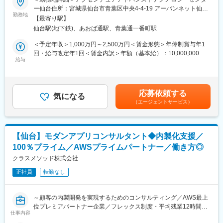
技術者集団の企業なので、技術者が正当に評価され、評価に値す
◆仙台拠点について
ー仙台住所：宮城県仙台市青葉区中央4-4-19 アーバンネット仙台
る処遇を受けられる制度と風土です。
「デジタルの力で地方のさらなる活性化を図り、活力ある日本社
勤務地
中央ビル17階受動喫煙対策：屋内全面禁煙変更の範囲：会社の定
・公開された評価制度の元、年功序列ではなく成果主義の人事制
【最寄り駅】
会を支える」「地域ならではの特色や強みを持つ企業、自治体、
める事業所（リモートワーク含む）
度となっています。
仙台駅(地下鉄)、あおば通駅、青葉通一番町駅
教育機関や人材との接点となる」という目的から立ち上げをいた
・期初に評価する上司と共に目標を作成し、半期毎に評価が行わ
しました。
＜予定年収＞1,000万円～2,500万円＜賃金形態＞年俸制賞与年1
れ、本人にフィードバックされます。
回・給与改定年1回＜賃金内訳＞年額（基本給）：10,000,000円
・納得できる評価結果やその後の処遇となっています。
◆業務内容
給与
～25,000,000円＜月額＞833,333円～2,083,333円（12分割）＜昇
経験に合わせ業務をお任せしますが、主には下記分野における
給有無＞有＜残業手当＞有＜給与補足＞スキル・経験・前職給与
■当社の特徴・強み：
「プロジェクトマネージャー」をお任せします。拠点立ち上げの
を考慮し、相談の上決定いたします。賃金はあくまでも目安の金
金融系システムを中心に四半世紀以上にわたり蓄積してきたノウ
フェーズであり、任せる業務も、応募者様1人1人とすり合わせて
額であり、選考を通じて上下する可能性があります。月給(月額)は
ハウと経験を武器にソリューションを提供しております。
応募依頼する
決定をしてまいります。
気になる
固定手当を含めた表記です。
銀行業では40年、損保業・生保業では25年以上のシステム開発で
（エージェントサービス）
培った豊富なノウハウを有し、基幹系、オープン系共に幅広い業
[データエンジニア]
務ソリューションの開発経験を有しており、システム全体の最適
・データ活用の企画、アーキテクチャ設計からソリューション選
化を視野に入れた戦略的なソリューションを提供しております。
定、そして実装と継続的な改善まで、お客様企業の変革をデータ
高い信頼性を求められる金融系システムで築いた実績と高い評
【仙台】モダンアプリコンサルタント◆内製化支援／
活用の側面から支援する業務を担います。
価、信頼を強みとし、さらなる成長を目指し、新たな技術やサー
100％プライム／AWSプライムパートナー／働き方◎
・Snowflake,Databricks, Redshift, BigQueryを活用したデータプ
ビス領域にもチャレンジして参ります。
ラットフォーム構築やtableau, powerBI等のツールを用いて蓄積し
クラスメソッド株式会社
たデータの分析・可視化を行う業務を担います。
変更の範囲：本人の適正により当社業務全般に変更の可能性がご
正社員
転勤なし
ざいます。
[カスタムエンジニア]
・Java, Go, Node.js, Python, TypeScript,.Net等の開発言語による
～顧客の内製開発を実現するためのコンサルティング／AWS最上
Webアプリケーション開発・運用、アーキテクチャ設計、アプリ
位プレミアパートナー企業／フレックス制度・平均残業12時間・
ケーション設計・開発標準書や手順書の作成・展開等の業務を担
仕事内容
離職率7%で働き方◎～
います。