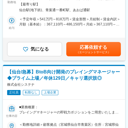
化や地方自治体・企業と連携した地域課題解決など、地域にとっ
成果をソフトウェア、ハードウェアの形で提供しております。
勤務地
プロジェクト先住所：宮城県仙台市内 受動喫煙対策：屋内全面禁
【最寄り駅】
て非常に重要な役割を担われております。
煙
仙台駅(地下鉄)、青葉通一番町駅、あおば通駅
当社は、地方銀行の事業パートナーとして、地方銀行のデジタル
■ソフトウエア開発について
化と事業推進の支援に取り組んでおり、東北6県の地方銀行を対象
各種実験用の制御系、Data Acquisition（DAQ)、可視化、解析な
＜予定年収＞541万円～818万円＜賃金形態＞月給制＜賃金内訳＞
とした営業活動を担っていただく人財を募集しています。
どのソフトウェア開発を手がけています。
月額（基本給）：367,110円～486,150円＜月給＞367,110円～
Linuxを始めとしてWindows, Mac OS Xといった汎用デスクトップ
給与
486,150円＜昇給有無＞有＜残業手当＞有＜給与補足＞※ご経験や
■業務内容：
オペレーティング・システムに対応したネイティブソフトウェア
スキルに応じて決定年収・月収は時間外手当（30時間／月）を含
・地方銀行へのNTTデータグループが保有するシステム・ソリュ
や、複数のクライアントデバイスに対応するレスポンシブなWeb
んで算出時間外手当は別途実績に応じて支給別途、住宅補助補
ーション提案
アプリケーションなどを開発してきました。
費・子育て・介護手当あり諸手当を含めたモデル年収（時間外30
応募依頼する
・顧客の業務改善、事業推進に資する提案
PC1つで動作するソフトウェアから複数サーバーで動作する実験
気になる
時間目安込）23歳572万円34歳658万円43歳791万円44歳980万円
（エージェントサービス）
・新規ソリューション企画・発掘
システムの開発までお客様に最適なソリューションをご提案して
賃金はあくまでも目安の金額であり、選考を通じて上下する可能
います。
性があります。月給(月額)は固定手当を含めた表記です。
■組織構成：
・課長1名ー課長代理6名ー主任1名
変更の範囲：会社の定める業務
【仙台/急募】BtoB向け開発のプレイングマネージャー
└30代2名、40代3名、50代2名、60代1名
◆プライム上場／年休129日／キャリ選択肢◎
└テレワーク比率：30～50%
株式会社システナ
■当ポジションの魅力：
正社員
転勤なし
上場企業
・金融機関においては、従来の金融機能の提供のみならず、非金
融分野への事業拡大やデジタルシフトの流れが加速しており、IT
への期待値は更に増しています。
■業務概要：
そのなかで、NTTデータグループの営業窓口として、顧客に最も
プレイングマネージャーの即戦力ポジションをご用意いたしま
近い立場で、顧客戦略立案から提案・折衝に携わることができま
仕事内容
す。
す。
BtoB向けの開発プロジェクトにおいて、プレイングマネージャー
＜勤務地詳細＞顧客拠点（宮城県仙台市青葉区）住所：宮城県仙
NTTデータ東北の独自ソリューションのほか、NTTデータおよび
として活躍頂ける方を募集致します。