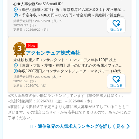
心◆人事労務SaaS”SmartHR"
＜勤務地詳細＞本社住所：東京都港区六本木3-2-1 住友不動産六本木グランドタワー勤務地最寄駅：東京メトロ南北線／六本木一丁目駅受動喫煙対策：屋内全面禁煙変更の範囲：会社の定める事業所（リモートワーク含む）
＜予定年収＞406万円～602万円＜賃金形態＞月給制＜賃金内訳＞月額（基本給）：212,480円～315,200円その他固定手当/月：5,000円固定残業手当/月：77,520円～114,800円（固定残業時間45時間0分/月）超過した時間外労働の残業手当は追加支給＜月給＞295,000円～435,000円（一律手当を含む）＜昇給有無＞有＜残業手当＞有賃金はあくまでも目安の金額であり、選考を通じて上下する可能性があります。月給(月額)は固定手当を含めた表記です。
掲載予定期間：
2026/6/29（月）
〜
2026/9/27（日）
気になる
更新日：
2026/6/29（月）
New
アクセンチュア株式会社
未経験歓迎／ITコンサルタント・エンジニア／年休120日以上
【東京・大阪・愛知・福岡】以下のいずれかの所属オフィスもしくは各エリアのプロジェクト先 所属オフィス：■赤坂インターシティ■関西オフィス■アクセンチュア・アドバンスト・テクノロジーセンター名古屋■福岡オフィス※詳細は勤務地一覧よりご覧いただけます。※所属オフィスを問わずプロジェクトにより、国内出張、海外出張の可能性があります【魅力ポイント│世界の知恵を活用】世界中のベストプラクティスがデータベースに集約されており、数多くの事例や社員の知恵を活用できます。日本では前例のない案件でも、世界各国の社員からオンライン・オフライン（海外出張）問わず、気軽にアドバイスを受けることができます。★ この求人のPOINT ★￣￣V￣￣￣￣￣￣￣￣￣＃世界約78万人規模の大手基盤で安定性◎若手から裁量大きく挑戦・成長できる環境＃土日祝休／連続5日以上の休暇取得も可能！／フルフレックス（コアタイムなし）＃コンサル・IT未経験者向けの手厚い研修◎／メンター制度もあるため安心してチャレンジOK！
年収1200万円／コンサルタント／シニア・マネジャー（40代） 年収1000万円／テクノロジーアーキテクト（30代）
掲載予定期間：
2026/6/25（木）
〜
2026/8/26（水）
気になる
更新日：
2026/7/1（水）
※求人応募数の多い順にランキングしています（非公開求人は除く）。
※集計対象期間：2026/7/31（金）～2026/8/6（木）
※事情により掲載終了予定日よりも前に求人募集が終了していることもご
ざいます。その場合は当サイトから応募はできませんので、あらかじめご
了承ください。
IT・通信業界
の人気求人ランキングを詳しく見る