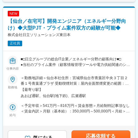
で、大手通信会社など多くの取引実績があるため、安定して依頼
■業務詳細：
が入り続けています。
NEW
◎既存顧客への有償化アプローチ
◇取引先は、既存顧客がほとんど。お客様もルールや交渉の仕方
・無償プランから有償プランへの切り替え提案
【仙台／在宅可】開発エンジニア（エネルギー分野向
などをある程度把握しているうえでやり取りをするため、折衝も
・顧客ニーズのヒアリングと経営課題の抽出
スムーズに進むことが多いです。
け）◆大型PJT・プライム案件双方の経験が可能◆
・製品デモンストレーションと導入効果のプレゼンテーション
◇電気や通信、エネルギーなどの社会インフラは、人々の日常を
株式会社日立ソリューションズ東日本
・見積作成・契約手続き・導入後のフォローアップ
支えている基盤になるものです。こうした基盤になる5GやloTに
関わる通信基地局工事や、メガソーラーの新設・増設工事などの
正社員
◎新規開拓アプローチ
施工管理として、世の中の役に立っている実感を得られる仕事で
・事業拡大を見据えた、未契約医院への能動的なアプローチ
す。
■□日立グループの総合IT企業／エネルギー分野の顧客向け■□
◎学会活動や歯科医師会等への参加を通じた、中長期的なコネク
●当社のプライム案件（顧客情報管理ツールや電力供給関連のシス
変更の範囲：会社の定める業務
仕事内容
ション形成
テムなどの顧客の事業の中核を担うシステム）や日立製作所と連
携した大型プロジェクト案件双方を経験することが可能
＜勤務地詳細＞仙台本社住所：宮城県仙台市青葉区中央３丁目２
◎CRMシステムでの顧客管理 など
●出社×リモートのハイブリッド勤務×所定労働7時間45分×年間休
番１号青葉通プラザ 受動喫煙対策：屋内全面禁煙変更の範囲：会
日126日
勤務地
社の定める事業所（リモートワーク含む）
【最寄り駅】
■組織体制：
あおば通駅、仙台駅(地下鉄)、広瀬通駅
営業メンバー：20名
■概要：
カスタマーサクセス・サポート：10名
今回採用する部門は主に東北エリアのエネルギー分野の顧客向け
＜予定年収＞541万円～816万円＜賃金形態＞月給制特記事項なし
にソリューション提供を行っています。
＜賃金内訳＞月額（基本給）：350,000円～500,000円＜月給＞
■企業魅力：
案件はさまざまありますが、現在は顧客情報管理ツールや電力供
給与
350,000円～500,000円＜昇給有無＞有＜残業手当＞有＜給与補足
★テクノロジーの力で歯科医療の課題解決に挑む成長企業です。
給関連のシステムなどのお客さまの事業の中核を担うシステムを
＞■賞与実績：有 ※過去実績（約98万～176万）■残業手当：有
「テクノロジーで『105年活きる』を創造する」というビジョン
手掛けています。日立製作所と連携した大型プロジェクト、当社
残業時間に応じて別途支給賃金はあくまでも目安の金額であり、
のもと、歯科医療の未来を変えるサービスを展開しています。
のプライム案件双方を経験することが可能です。エンジニアとし
選考を通じて上下する可能性があります。月給(月額)は固定手当を
応募依頼する
て上流経験を積み、ステップアップいただける環境となります。
気になる