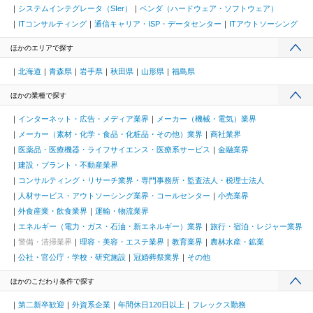
システムインテグレータ（SIer）
ベンダ（ハードウェア・ソフトウェア）
ITコンサルティング
通信キャリア・ISP・データセンター
ITアウトソーシング
ほかのエリアで探す
北海道
青森県
岩手県
秋田県
山形県
福島県
ほかの業種で探す
インターネット・広告・メディア業界
メーカー（機械・電気）業界
メーカー（素材・化学・食品・化粧品・その他）業界
商社業界
医薬品・医療機器・ライフサイエンス・医療系サービス
金融業界
建設・プラント・不動産業界
コンサルティング・リサーチ業界・専門事務所・監査法人・税理士法人
人材サービス・アウトソーシング業界・コールセンター
小売業界
外食産業・飲食業界
運輸・物流業界
エネルギー（電力・ガス・石油・新エネルギー）業界
旅行・宿泊・レジャー業界
警備・清掃業界
理容・美容・エステ業界
教育業界
農林水産・鉱業
公社・官公庁・学校・研究施設
冠婚葬祭業界
その他
ほかのこだわり条件で探す
第二新卒歓迎
外資系企業
年間休日120日以上
フレックス勤務