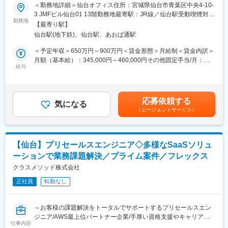
＜勤務地詳細＞仙台オフィス住所：宮城県仙台市青葉区中央4-10-
・Swift、Kotlin、Objective-c、Android-Java等の開発言語による
■職務詳細：
3 JMFビル仙台01 13階勤務地最寄駅：JR線／仙台駅受動喫煙対
iOS/Androidのモバイルアプリケーションの要件定義、設計、構
お客様の課題に対し、インフラ部分を含めたアプリケーションの
勤務地
策：敷地内喫煙可能場所あり変更の範囲：会社の定める事業所
築、テスト、開発、保守、運用の業務を担います。
【最寄り駅】
コンサルティングを行い、お客様がアプリケーションを内製開発
（リモートワーク含む）
仙台駅(地下鉄)、仙台駅、あおば通駅
できるようになることがゴールです。
[クラウド／パッケージエンジニア]
・コンテナ技術、CI/CDの支援
＜予定年収＞650万円～900万円＜賃金形態＞月給制＜賃金内訳＞
・AWS, GCP, Azure, Salesforce, ServiceNow, SAPといったクラウ
・顧客への内製化支援
月額（基本給）：345,000円～460,000円その他固定手当/月：
ドやパッケージソリューションを活用した開発・運用、ETL
・アプリケーションの設計・実装支援
給与
96,000円～163,000円＜月給＞441,000円～623,000円＜昇給有無
Tool(PowerCenter, Talend, MuleSoft, Boomi, SAP Hana Cloud
・既存アプリケーションのモダナイズ支援
＞有＜残業手当＞有＜給与補足＞※年収はあくまでも想定であり、
Integration etc.)を使用したIntegration設計・開発、新システムへ
・顧客に対するスキルトランスファーの実施
経験・スキル等を考慮して決定いたします■その他固定手当：固定
のデータ移行計画・実施等の業務を担います。
残業手当月29時間分96,000円～月39時間分163,000円※超過分は
応募依頼する
■働き方／得られる経験：
気になる
追加支給■給与改定：四半期ごと（条件あり）■賞与：年2回（6
変更の範囲：会社の定める業務
（エージェントサービス）
・設計から実装までお客様と一緒に進めることができる
月、12月）■決算賞与：年1回（7月）※業績による賃金はあくまで
・言語、フレームワークなどを自ら選定できる
も目安の金額であり、選考を通じて上下する可能性があります。
・モダナイズの経験を積むことができる
月給(月額)は固定手当を含めた表記です。
・AWSに詳しいクラスメソッドメンバーと協力しながらアプリケ
【仙台】プリセールスエンジニア◇多様なSaaSソリュ
ーションレイヤーの実装
ーションで業務課題解決／プライム案件／フレックス
・コンサルティングができる
クラスメソッド株式会社
■当社の特徴：
正社員
転勤なし
【魅力】
・AWS Partner Awardsにおいて「SI Partner of the Year -
GLOBAL」受賞暦あり、世界トップ水準のAWS技術を持っていま
～お客様の課題解決をトータルでサポートするプリセールスエン
す。
ジニア/AWS最上位パートナー企業/手厚い資格支援やキャリアサ
・技術ブログ「DevelopersIO」「Zenn」を運営
仕事内容
ポート有/プライム案件/フレックス制度・離職率7%で働き方◎～