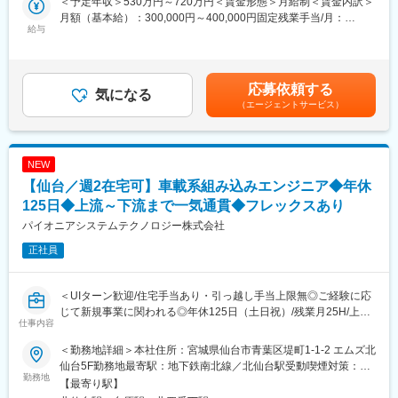
＜予定年収＞530万円～720万円＜賃金形態＞月給制＜賃金内訳＞
ただきます。ユーザの声を直接システムに反映することができる
・エンドユーザーの声や、システムによる業務改善等の効果を直
月額（基本給）：300,000円～400,000円固定残業手当/月：
やりがいのある仕事です。
給与
接感じることのできる業務になります。
75,000円～100,020円（固定残業時間30時間0分/月）超過した時
・システム導入を通して、医療の進歩に貢献する喜びを感じるこ
間外労働の残業手当は追加支給＜月給＞375,000円～500,020円
■具体的な業務：
とができます。
（一律手当を含む）＜昇給有無＞有＜残業手当＞有＜給与補足＞※
当社のシステムをご利用いただいているお客様に対して、コール
・新卒・中途、年齢、入社年度に関わらず、公平に実力を判断頂
グレード（職務等級）に応じた給与体系。※管理職待遇となる場
応募依頼する
センターの電話対応やリモートで解決できないトラブルが発生し
気になる
ける土壌があります。実際に20歳代で課長に就任したケースもあ
合、別途相談します。※年収・月給は面接評価に基づき決定。■昇
（エージェントサービス）
た際に、医療施設を訪問し運用再開までの支援を行います。
ります。
給：年1回（4月）■賞与：年2回（会社業績・個人評価連動）賃金
・テレワーク制度、フレックスタイム制度の推進など、働きやす
はあくまでも目安の金額であり、選考を通じて上下する可能性が
■配属先について：
い職場環境整備を積極的に進めています。
あります。月給(月額)は固定手当を含めた表記です。
東日本フィールドサポート課（仙台オフィス）には1名が在籍して
NEW
おります。担当エリアは東北全域になりますので、遠遠の場合は
変更の範囲：会社の定める業務
【仙台／週2在宅可】車載系組み込みエンジニア◆年休
打ち合わせの際に数回、導導の際に日帰りまたは宿泊の出張があ
ります。（仙台オフィスには、東日本フィールドサポート課以外
125日◆上流～下流まで一気通貫◆フレックスあり
にも営業課や技術課もあり、総勢9名が在籍しています）
パイオニアシステムテクノロジー株式会社
正社員
魅力点：
■フレックスタイム制度推進中：事前申請なしで、裁量をもって活
用頂いております♪
＜UIターン歓迎/住宅手当あり・引っ越し手当上限無◎ご経験に応
■評価制度が明確＆柔軟：1年間の計画・役割・ミッションに応じ
じて新規事業に関われる◎年休125日（土日祝）/残業月25H/上流
た目標設定。上長との定期MTGで目標見直しも可能。
仕事内容
工程～下流まで一気通貫でプロダクトがあるため様々なスキルを
■表彰制度あり：「エキストラポイント制度」により、日々の成果
身に付ける事が可能！＞
をしっかり評価。
＜勤務地詳細＞本社住所：宮城県仙台市青葉区堤町1-1-2 エムズ北
■キャリアパスが選べる：一般職（LG4係長ポスト）では、マネジ
仙台5F勤務地最寄駅：地下鉄南北線／北仙台駅受動喫煙対策：屋
■業務概要：
勤務地
メント経験やスペシャリストとしての道も選択可能。若手で課長
内全面禁煙変更の範囲：会社の定める事業所
【最寄り駅】
同社はパイオニアグループの一員として、組み込みソフトウェア
に就任した事例もあり。