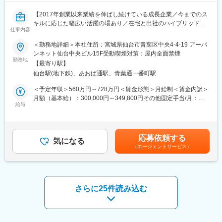
自動車・IoT機器・マイコンデバイス
【2017年創業以来業績を伸ばし続けている成長企業／今までのス
■カンパニーのキーワード
キルに応じた幅広い活躍の場あり／在宅と出社のハイブリッド勤
／
仕事内容
務が可能】
最先端技術を利用し、世の中にない新製品を作る！
＜勤務地詳細＞本社住所：宮城県仙台市青葉区中央4-4-19 アーバ
＼
■業務内容：
ンネット仙台中央ビル15F受動喫煙対策：屋内全面禁煙
・C/C++/C#/Android/Java/Flutter/自動運転/ロボット/AI活用
主に上流工程からマネージメント、コンペ案件などゼロからのご
勤務地
【最寄り駅】
提案などさまざまな仕事をお任せします。
■DITについて：
仙台駅(地下鉄)、あおば通駅、青葉通一番町駅
自社内開発（請負／自社プロダクト）または新規SES事業のマネ
DITは、事業領域や地域に特化したカンパニー制を導入していま
ージャー候補を募集しています。
＜予定年収＞560万円～728万円＜賃金形態＞月給制＜賃金内訳＞
す。
月額（基本給）：300,000円～349,800円その他固定手当/月：
カンパニーごとに分化することで、意思決定のスピードが速く、
■教育研修制度：
給与
40,000円～120,000円固定残業手当/月：53,400円～62,500円（固
風通しの良い組織（会社）が可能です。
・スキルUPだけでなく社内環境の改善や社員同士の交流なども目
定残業時間20時間0分/月）超過した時間外労働の残業手当は追加
各カンパニーは最大でも200名程度。ビジネスアプリケーション
的として、週に1回自社内研修を実施中です。
支給＜月給＞393,400円～532,300円（一律手当を含む）＜昇給有
開発、Web開発、組み込み開発、顧客サポート、検証など、各分
・1on1面談や個人目標などをもとに、ご希望や個人にあったプロ
無＞有＜残業手当＞有＜給与補足＞※その他固定手当：役職手当■
野に精通したスペシャリストを育て、質の高いサービスを提供し
応募依頼する
ジェクトとチームを考慮のうえ、中長期でキャリアアップできる
気になる
昇給：年1回（7月）■賞与：年2回（6月、12月）■決算賞与：年1
ていくことで、それぞれのカンパニーが成長を続けています。
（エージェントサービス）
ことに重点をおいています。
回（6月）賃金はあくまでも目安の金額であり、選考を通じて上下
する可能性があります。月給(月額)は固定手当を含めた表記です。
■充実の研修制度：
■当社について：
中途入社の方向けにも年次研修や階層研修を用意しています。
【エンジニアとして成長しながら、会社の成長をともに楽しめる
OJT研修、ITスキル研修等スキルアップの機会が多数あります！
仲間と出会いたい。】
さらに25件読み込む
当社は2017年の設立以来、順調に業績を伸ばして続けてきまし
■数字で見るDIT：
た。
・育休対象者の育休取得率：男性69％、女性100％（復帰率
2032年15期には売上高10億円超、100人規模の体制を目標に掲げ
100％）
ています。そのために今後は、仙台・東京以外にも拠点を設け、