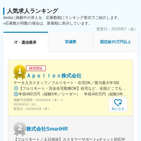
・有給取得率：74％
さらに活躍のフィールドを広げていく方針であり、加えて自社サ
・平均残業時間：19.6時間/月
ービスの開発という目標を掲げ、実現に向けて動き始めました。
人気求人ランキング
・平均年齢：37.9歳
このような未来像を実現するためには人の力が必要不可欠。エン
dodaに掲載中の求人を、応募数順にランキング形式でご紹介します。
・新卒と中途の比率：新卒＝59％、中途＝41%
ジニアがやりがいを感じながら主体性を発揮して働ける環境づく
※応募数が同数の場合は、新着順に表示しています。
りに注力しています。
更新日：
2026/8/7（金）
変更の範囲：会社の定める業務
技術選定から自社で行うことができるプライム案件をはじめ、
SES事業では外部のスキルを習得する機会もあり、エンジニアが
宮城県
固定給35万円以上
IT・通信業界
挑戦したい仕事に積極的に取り組める環境を整えています。ま
た、一人ひとりのキャリア目標に応じてスキルアップを支援する
人材育成制度や、ワークライフバランスを重視した労働環境を整
えることで、エンジニア一人ひとりの成長と会社の成長を両立、
高い人材定着率を実現しています。直近ではSDGs、健康経営の取
締切間近
り組みとして、2024年期で有給取得率74%を2030年には85%以
Ａｐｏｌｌｏｎ株式会社
上、育児休暇取得率を100%継続のKPIを掲げています。
データ入力スタッフ／フルリモート・在宅OK／賞与最大年3回
【フルリモート・完全在宅勤務OK】自宅など、全国どこでもあなたが働きやすい場所で働けます★転居を伴う転勤なし★全国47都道府県どこからでも応募OK【本社】東京都新宿区山吹町130番地の15 茜ビル2-A＜アクセス＞有楽町線「江戸川橋駅」、東西線「東西線」より徒歩10分※受動喫煙対策：あり
年収480万円（経験5年／リーダー） 年収400万円（経験3年／メンバー）
掲載予定期間：
2026/6/18（木）
〜
2026/8/19（水）
気になる
更新日：
2026/6/18（木）
株式会社SmartHR
【フルリモート／土日祝休】カスタマーサポート※チャット対応中