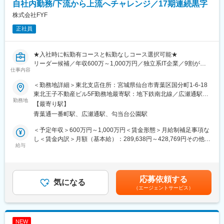
タリング
自社内勤務/下流から上流へチャレンジ／17期連続黒字
・チーム内での情報共有／営業ノウハウの共有・改善提案
株式会社FYF
正社員
■扱うサービス
弊社が企画開発販売している「ランディPRO」は、大手ハウスメ
ーカーや工務店等、建築会社向けの営業・接客支援ツールです。
★入社時に転勤有コースと転勤なしコース選択可能★
お客様の「土地探し」業務を効率化し、成約率を4倍にする支援ツ
リーダー候補／年収600万～1,000万円／独立系IT企業／9割が受
ールになります。
仕事内容
託で自社内勤務／完全週休二日／年間休日122日
■ポジションの魅力
＜勤務地詳細＞東北支店住所：宮城県仙台市青葉区国分町1-6-18
東北支店は、高い技術力がお客様から信頼を寄せられ、プライム
・営業メンバーとして実力をつけて成果を積むことで、主任／リ
東北王子不動産ビル5F勤務地最寄駅：地下鉄南北線／広瀬通駅駅
案件や上流工程の案件も多く、技術力を十分に発揮できる機会が
勤務地
ーダークラスへの昇格チャンスがあります。将来的には拠点やチ
受動喫煙対策：屋内全面禁煙変更の範囲：本文参照
【最寄り駅】
豊富にあります。
ームを任される可能性も。
青葉通一番町駅、広瀬通駅、勾当台公園駅
・「ランディPRO」は自社開発であり、非公開物件情報含む土地
■業務内容：【変更の範囲：会社の定める業務】
情報の集約・マップ検索などの機能を持つため、他社にはない価
＜予定年収＞600万円～1,000万円＜賃金形態＞月給制補足事項な
・一般企業、地方自治体、学校、病院などのLAN環境／無線LAN
値を提案できます。
し＜賃金内訳＞月額（基本給）：289,638円～428,769円その他固
環境／仮想基盤環境の設計・構築
給与
営業提案の根拠が明確で強く、お客様にとって魅力的なソリュー
定手当/月：35,000円固定残業手当/月：25,362円～36,231円（固
・ファイルサーバ・メールサーバ・認証サーバの設計・構築
ションを提供できる商品です。
定残業時間10時間0分/月）超過した時間外労働の残業手当は追加
・セキュリティ対策製品・負荷分散装置の導入・構築
支給＜月給＞350,000円～500,000円（一律手当を含む）＜昇給有
・ネットワーク機器の更改、保守対応など
■同社について：
無＞有＜残業手当＞有＜給与補足＞※給与詳細はスキル等を考慮の
応募依頼する
気になる
FREEDOM Xは、建築・不動産業界における属人化や人材不足と
うえ決定します。■昇給：年1回■賞与：年2回■年収例：年収700万
（エージェントサービス）
※数百万～数千万単位のプロジェクトなど、大規模案件も増えてお
いった構造的課題を、データとテクノロジーで解決し、業界の変
円／中途入社／入社1年目／30代後半年収1000万円／中途入社／
ります。
革を推進する企業です。顧客の土地探しや資金計画を支援する
入社10年目／30代後半賃金はあくまでも目安の金額であり、選考
※上流工程から下流工程まで携わることが可能です。
SaaS「ランディPRO」をはじめとしたサービスを展開し、営業や
を通じて上下する可能性があります。月給(月額)は固定手当を含め
※現地作業で、九州全域、沖縄、中国・四国地方への出張が発生い
設計業務の効率化と成約率向上を実現。単なるシステム提供にと
た表記です。
NEW