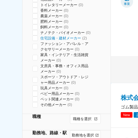
事業
トイレタリーメーカー
(
0
)
香料メーカー
(
0
)
農薬メーカー
(
0
)
肥料メーカー
(
0
)
飼料メーカー
(
0
)
ナノテク・バイオメーカー
(
0
)
住宅設備・建材メーカー
(
2
)
ファッション・アパレル・ア
クセサリーメーカー
(
0
)
家具・インテリア・生活雑貨
メーカー
(
0
)
文房具・事務・オフィス用品
メーカー
(
0
)
スポーツ・アウトドア・レジ
ャー用品メーカー
(
0
)
玩具メーカー
(
0
)
ベビー用品メーカー
(
0
)
株式
ペット関連メーカー
(
0
)
その他メーカー
(
0
)
ゴム製品
New
職種
職種を選択
勤務地、路線・駅
勤務地を選択