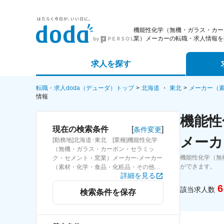
機能性化学（無機・ガラス・カー
業）メーカーの転職・求人情報を
求人を探す
詳細条件から探す
エージェ
転職・求人doda（デューダ）トップ
北海道
東北
メーカー（
情報
新着求人から探す
スカウト
機能性
[
]
現在の検索条件
条件変更
求人特集から探す
パートナ
メーカ
[勤務地]北海道･東北 [業種]機能性化学
（無機・ガラス・カーボン・セラミッ
機能性化学（無
ク・セメント・窯業）メーカー-メーカー
ができます。
（素材・化学・食品・化粧品・その他）
詳細を見る
業界 [詳細条件](休日・働き方)原則定時
退社
6
該当求人数
検索条件を保存