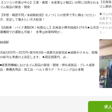
【北海道
【コツコツ作業が中心】工業・農業・水産業など幅広い分野に活用される
ゴム素材
ゴム製品の製造・開発
◆ゴムの
【学歴・職歴不問／未経験歓迎】モノづくりの世界で手に職をつけたい
る黒子”
方、安定して働きたい方大歓迎！
われるゴ
【自動車・バイク通勤OK！転勤なし】北海道小樽市銭函3-274-5★公共交
ーからも
通機関での通勤も可能！ 冬季は終業時間が...
く...
銭函駅
月給19万円～25万円+賞与年2回＋残業代全額支給★経験やスキル、前職
の給与も考慮の上決定します。★固定残業代、み...
■産業用機械におけるゴム部品の製造・開発・押出成形品・プレス成形
品・農機具用品・加工品・ベルト用ラグ・ライニングほか多数
求人