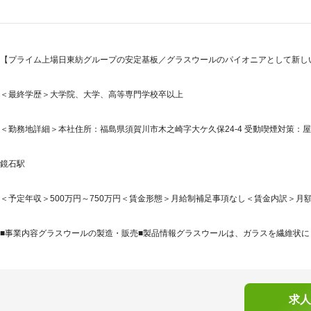
【プライム上場日東紡グループの安定基板／グラスウールのパイオニアとして新しい
＜最終学歴＞大学院、大学、高等専門学校卒以上
＜勤務地詳細＞本社住所：福島県須賀川市木之崎字大ケ久保24-4 受動喫煙対策：
鏡石駅
＜予定年収＞500万円～750万円＜賃金形態＞月給制補足事項なし＜賃金内訳＞月額（基本
■事業内容グラスウールの製造・販売■製品情報グラスウールは、ガラスを繊維状にし
求人