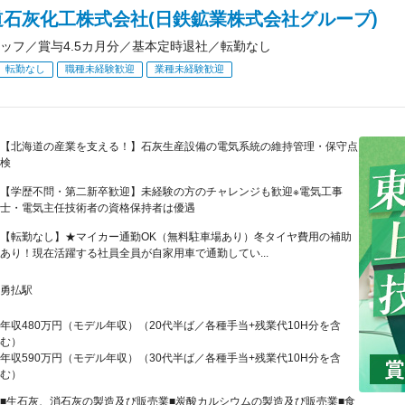
道石灰化工株式会社(日鉄鉱業株式会社グループ)
ッフ／賞与4.5カ月分／基本定時退社／転勤なし
転勤なし
職種未経験歓迎
業種未経験歓迎
【北海道の産業を支える！】石灰生産設備の電気系統の維持管理・保守点
検
【学歴不問・第二新卒歓迎】未経験の方のチャレンジも歓迎※電気工事
士・電気主任技術者の資格保持者は優遇
【転勤なし】★マイカー通勤OK（無料駐車場あり）冬タイヤ費用の補助
あり！現在活躍する社員全員が自家用車で通勤してい...
勇払駅
年収480万円（モデル年収）（20代半ば／各種手当+残業代10H分を含
む）
年収590万円（モデル年収）（30代半ば／各種手当+残業代10H分を含
む）
■生石灰、消石灰の製造及び販売業■炭酸カルシウムの製造及び販売業■食