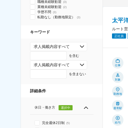
職種未経験歓迎
(
3
)
業種未経験歓迎
(
2
)
学歴不問
(
3
)
転勤なし（勤務地限定）
(
3
)
太平
ルート営
キーワード
正社員
求人掲載内容すべて
を含む
求人掲載内容すべて
仕事
を含まない
対象
詳細条件
勤務地
休日・働き方
選択中
最寄駅
給与
完全週休2日制
(
5
)