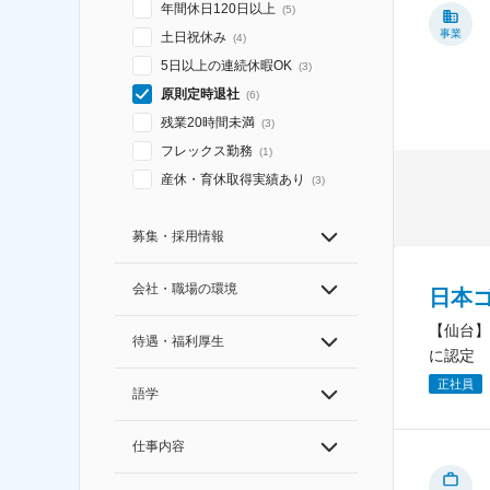
年間休日120日以上
(
5
)
事業
土日祝休み
(
4
)
5日以上の連続休暇OK
(
3
)
原則定時退社
(
6
)
残業20時間未満
(
3
)
フレックス勤務
(
1
)
産休・育休取得実績あり
(
3
)
募集・採用情報
会社・職場の環境
日本
【仙台】
待遇・福利厚生
に認定
正社員
語学
仕事内容