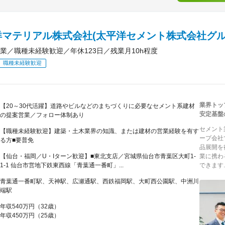
洋マテリアル株式会社(太平洋セメント株式会社グル
業／職種未経験歓迎／年休123日／残業月10h程度
職種未経験歓迎
業界トッ
【20～30代活躍】道路やビルなどのまちづくりに必要なセメント系建材
安定基盤
の提案営業／フォロー体制あり
セメント
【職種未経験歓迎】建築・土木業界の知識、または建材の営業経験を有す
ープ会社
る方■要普免
品展開を
【仙台・福岡／U・Iターン歓迎】■東北支店／宮城県仙台市青葉区大町1-
業に携わ
1-1 仙台市営地下鉄東西線「青葉通一番町」...
できます..
青葉通一番町駅、天神駅、広瀬通駅、西鉄福岡駅、大町西公園駅、中洲川
端駅
年収540万円（32歳）
年収450万円（25歳）