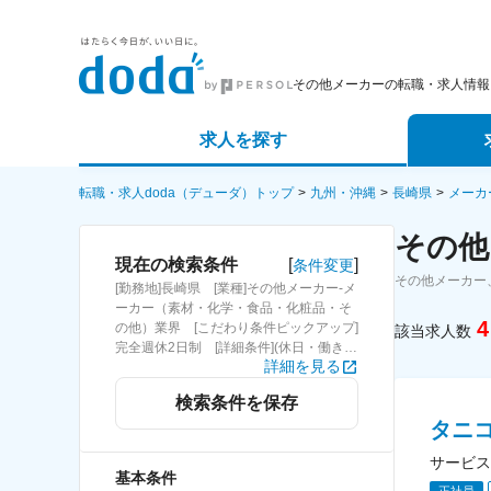
その他メーカーの転職・求人情報
求人を探す
詳細条件から探す
エージェ
転職・求人doda（デューダ）トップ
九州・沖縄
長崎県
メーカ
その他
新着求人から探す
スカウト
[
]
現在の検索条件
条件変更
その他メーカー
[勤務地]長崎県 [業種]その他メーカー-メ
求人特集から探す
パートナ
ーカー（素材・化学・食品・化粧品・そ
4
の他）業界 [こだわり条件ピックアップ]
該当求人数
完全週休2日制 [詳細条件](休日・働き
詳細を見る
方)完全週休2日制
検索条件を保存
タニ
サービス
基本条件
正社員