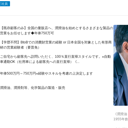
正社員
【既存顧客のみ】全国の量販店へ、潤滑油を始めとするさまざまな製品の
営業をお任せします◆年俸750万可
【学歴不問】BtoBでの消費財営業の経験 or 日本全国を対象とした有形商
材の営業経験者（要普免）
ご自宅から顧客先へ訪問いただく、100％直行直帰スタイルです。※自動
車通勤OK（社用車による顧客先への直行直帰）《...
年俸500万円～750万円※経験やスキルを考慮の上決定します
潤滑油、潤滑剤等、化学製品の製造・販売
《潤滑油
1955