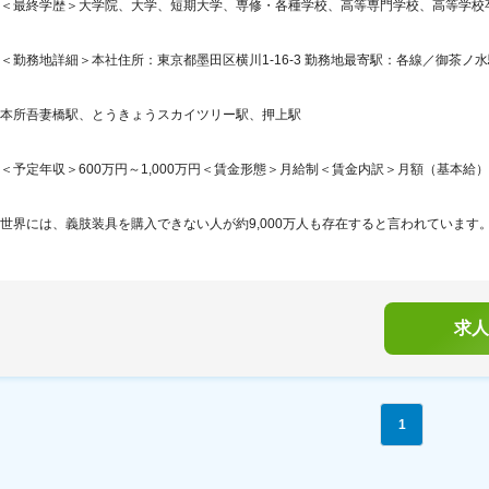
＜最終学歴＞大学院、大学、短期大学、専修・各種学校、高等専門学校、高等学校
＜勤務地詳細＞本社住所：東京都墨田区横川1-16-3 勤務地最寄駅：各線／御茶ノ水
本所吾妻橋駅、とうきょうスカイツリー駅、押上駅
＜予定年収＞600万円～1,000万円＜賃金形態＞月給制＜賃金内訳＞月額（基本給）：308,
世界には、義肢装具を購入できない人が約9,000万人も存在すると言われています。
求人
1