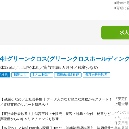
■時差出勤
■育成に
求人
会社グリーンクロス(グリーンクロスホールディング
休125日／土日祝休み／賞与実績5カ月分／残業少なめ
転勤なし
5名以上採用
職種未経験歓迎
業種未経験歓迎
正社員
『安定性
【 残業少なめ／正社員募集 】データ入力など簡単な業務からスタート！
上場企業
／資格支援のサポート制度あり
♪インス
【事務経験者歓迎！】◎高卒以上★販売・接客・総務・受付・秘書など…
♪『gr
異職種からのキャリアチェンジも歓迎
保安用品
【 転勤なし／希望勤務地へ配属 】■九州・沖縄福岡県福岡市、福岡県北九
業を展開