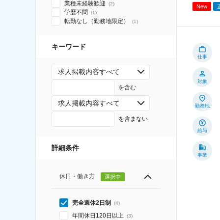
業種未経験歓迎
(
2
)
New
学歴不問
(
1
)
転勤なし（勤務地限定）
(
1
)
キーワード
仕事
求人掲載内容すべて
対象
を含む
求人掲載内容すべて
勤務地
を含まない
給与
詳細条件
事業
休日・働き方
選択中
完全週休2日制
(
4
)
年間休日120日以上
(
3
)