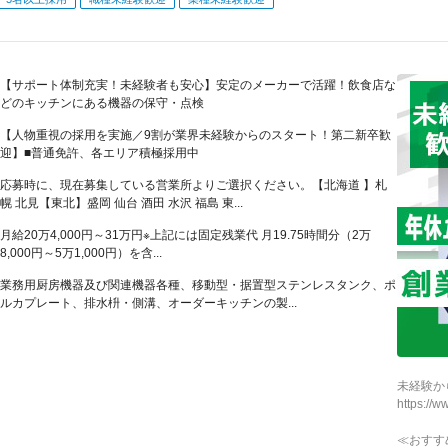
【サポート体制充実！未経験者も安心】安定のメーカーで活躍！飲食店な
どのキッチンにある機器の保守・点検
【人物重視の採用を実施／9割が業界未経験からのスタート！第二新卒歓
迎】■普通免許、各エリア積極採用中
応募時に、現在募集している営業所よりご選択ください。【北海道 】札
幌 北見【東北】盛岡 仙台 酒田 水沢 福島 東...
月給20万4,000円～31万円※上記には固定残業代 月19.75時間分（2万
8,000円～5万1,000円）を含...
業務用厨房機器及び関連機器各種、移動型・据置型ステンレスタンク、ポ
ルカプレート、排水枡・側溝、オーダーキッチンの製...
未経験か
https://w
≪おすす