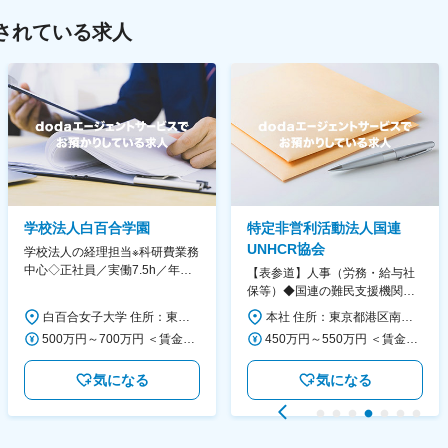
されている求人
学校法人白百合学園
特定非営利活動法人国連
UNHCR協会
学校法人の経理担当※科研費業務
中心◇正社員／実働7.5h／年休
【表参道】人事（労務・給与社
130日／1881年創立の伝統女子
保等）◆国連の難民支援機関の
大学
活動を支える日本公式支援窓口
白百合女子大学 住所：東京都調布市緑ヶ丘1-25 勤務地最寄駅：京王線／仙川駅 受動喫煙対策：屋内全面禁煙 変更の範囲：会社の定める事業所
本社 住所：東京都港区南青山6-10-11 ウェスレーセンター3F 勤務地最寄駅：地下鉄各線／表参道駅 受動喫煙対策：屋内全面禁煙 変更の範囲：会社の定める事業所（リモートワーク含む）
◆正職員登用前提
500万円～700万円 ＜賃金形態＞ 月給制 ＜賃金内訳＞ 月額（基本給）：280,000円～430,000円 ＜月給＞ 280,000円～430,000円 ＜昇給有無＞ 有 ＜残業手当＞ 有 ＜給与補足＞ ※年齢・過去の経験に基づき、本学規定に合わせ決定 【残業手当】有 /残業時間に応じて全額支給（※想定年収に含む） 【各種手当】扶養手当/住宅手当/通勤手当 等 【賞与】年2回（6月、12月） 【昇給】年1回（4月） 賃金はあくまでも目安の金額であり、選考を通じて上下する可能性があります。 月給(月額)は固定手当を含めた表記です。
450万円～550万円 ＜賃金形態＞ 月給制 ＜賃金内訳＞ 月額（基本給）：340,000円～420,000円 ＜月給＞ 340,000円～420,000円 ＜昇給有無＞ 有 ＜残業手当＞ 有 ＜給与補足＞ ※能力・経験によって決定します。 ■賞与あり（業績評価に応じて支給） 賃金はあくまでも目安の金額であり、選考を通じて上下する可能性があります。 月給(月額)は固定手当を含めた表記です。
気になる
気になる