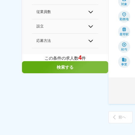
対象
従業員数
勤務地
設立
最寄駅
応募方法
給与
4
この条件の求人数
件
事業
検索する
前へ