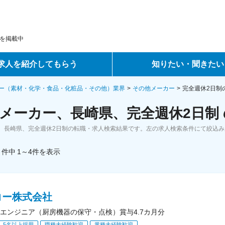
を掲載中
求人を紹介してもらう
知りたい・聞きたい
ントサービス
転職ノウハウ
ー（素材・化学・食品・化粧品・その他）業界
その他メーカー
完全週休2日制
メーカー、長崎県、完全週休2日制
サービス
データで見る転職
、長崎県、完全週休2日制の転職・求人検索結果です。左の求人検索条件にて絞込み
ーエージェントサービス
コラム・インタビュー
件中
1～4
件
を表示
転職Q&A
コー株式会社
エンジニア（厨房機器の保守・点検）賞与4.7カ月分
5名以上採用
職種未経験歓迎
業種未経験歓迎