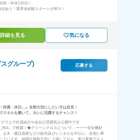
OK・年休130日！
自信あり！業界未経験スタートが90％！
詳細を見る
気になる
スグループ)
応募する
・待遇・休日…』全部大切にしたい方は必見！
でスキルを磨いて、大いに活躍するチャンス！
タグラムで社員紹介や会社の雰囲気を公開中です
een_963』で検索！◆グリーンクロスについて…ーーー安全機材・
、土木・建設資材などの販売及びレンタルを中心に、全国に事
しています。福岡証券取引所に上場しており、実は業界でもト