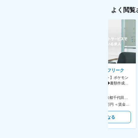
よく閲覧
AGC株式会社
株式会社ゲームフリーク
【横浜※一般職/転勤なし】庶
【庶務アシスタント】ポケモン
務・事務担当～開発部材の発注
シリーズ開発企業◆書類作成・
やDXに向けたシステム利用等～
データ入力など◆年休126日・
食事補助あり◎
AGC横浜テクニカルセンター 住所：神奈川県横浜市鶴見区末広町1-1 勤務地最寄駅：JR線／弁天橋駅 受動喫煙対策：敷地内喫煙可能場所あり 変更の範囲：無
本社 住所：東京都千代田区神田錦町2-2-1 KANDASQUARE 受動喫煙対策：屋内全面禁煙 変更の範囲：会社の定める事業所
400万円～550万円 ＜賃金形態＞ 月給制 固定給＋業績給 ＜賃金内訳＞ 月額（基本給）：230,000円～280,000円 ＜月給＞ 230,000円～280,000円 ＜昇給有無＞ 有 ＜残業手当＞ 有 ＜給与補足＞ ※上記はあくまで最低保証額です。実際にはこれまでの経験やスキルを考慮の上、決定します。 年収には残業代は含めておりません。 ■昇給：年1回 ■賞与：年2回 賃金はあくまでも目安の金額であり、選考を通じて上下する可能性があります。 月給(月額)は固定手当を含めた表記です。
350万円～500万円 ＜賃金形態＞ 月給制 ＜賃金内訳＞ 月額（基本給）：215,000円～307,000円 固定残業手当/月：76,700円～110,000円（固定残業時間45時間0分/月） 超過した時間外労働の残業手当は追加支給 ＜月給＞ 291,700円～417,000円（一律手当を含む） ＜昇給有無＞ 有 ＜残業手当＞ 有 ＜給与補足＞ ※経験・能力を考慮の上、年齢に関わりなく当社規定により優遇します。 賃金はあくまでも目安の金額であり、選考を通じて上下する可能性があります。 月給(月額)は固定手当を含めた表記です。
気になる
気になる