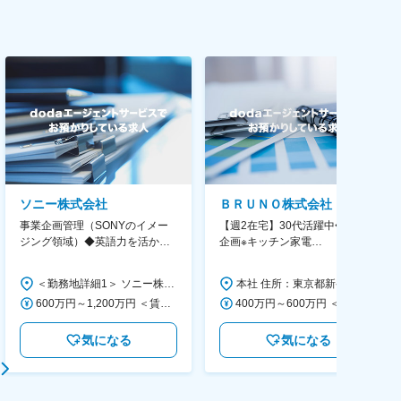
ソニー株式会社
ＢＲＵＮＯ株式会社
事業企画管理（SONYのイメー
【週2在宅】30代活躍中◆商品
ジング領域）◆英語力を活か
企画※キッチン家電
す/CFO管轄＃SECCFO0027
◆「BRUNO」新商品の企画／企
画～調達／働き方◎
＜勤務地詳細1＞ ソニー株式会社 住所：神奈川県横浜市西区みなとみらい5-1-1 受動喫煙対策：屋内全面禁煙 ＜勤務地詳細2＞ ソニーシティ大崎 住所：東京都品川区大崎2-10-1 勤務地最寄駅：JR線／大崎駅 受動喫煙対策：屋内全面禁煙 変更の範囲：会社の定める事業所（リモートワーク含む）
本社 住所：東京都新宿区西新宿6丁目22-1 新宿スクエアタワー B1階 勤務地最寄駅：東京メトロ丸ノ内線／西新宿駅 受動喫煙対策：屋内全面禁煙 変更の範囲：会社の定める事業所（リモートワーク含む）
600万円～1,200万円 ＜賃金形態＞ 月給制 ＜賃金内訳＞ 月額（基本給）：350,000円～500,000円 ＜月給＞ 350,000円～500,000円 ＜昇給有無＞ 有 ＜残業手当＞ 有 ＜給与補足＞ ※年収は経験や能力を考慮の上、当社規定により決定します。 賃金はあくまでも目安の金額であり、選考を通じて上下する可能性があります。 月給(月額)は固定手当を含めた表記です。
400万円～600万円 ＜賃金形態＞ 月給制 経験・能力を考慮の上、優遇いたします。 ＜賃金内訳＞ 月額（基本給）：300,000円～450,000円 ＜月給＞ 300,000円～450,000円 ＜昇給有無＞ 有 ＜残業手当＞ 有 ＜給与補足＞ ・賞与実績：年2回 ・昇給：年1回 ※半年毎に評価を行い、評価が高ければ年齢に関係なく昇給・昇格していきます。創造性の高い人・新しいことにチャレンジした人が高い評価を得られます。 賃金はあくまでも目安の金額であり、選考を通じて上下する可能性があります。 月給(月額)は固定手当を含めた表記です。
気になる
気になる