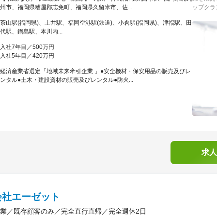
州市、福岡県糟屋郡志免町、福岡県久留米市、佐...
ップクラス
茶山駅(福岡県)、土井駅、福岡空港駅(鉄道)、小倉駅(福岡県)、津福駅、田
代駅、鍋島駅、本川内...
入社7年目／500万円
入社5年目／420万円
経済産業省選定「地域未来牽引企業 」●安全機材・保安用品の販売及びレ
ンタル●土木・建設資材の販売及びレンタル●防火...
求人
会社エーゼット
業／既存顧客のみ／完全直行直帰／完全週休2日