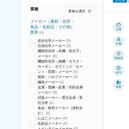
業種
業種を選択
メーカー（素材・化学・
食品・化粧品・その他）
仕事
業界
(
4
)
総合化学メーカー
(
0
)
対象
石油化学メーカー
(
0
)
機能性化学（有機・高分子）
メーカー
(
0
)
勤務地
機能性化学（無機・ガラス・
カーボン・セラミック・セメ
ント・窯業）メーカー
(
0
)
給与
製紙・パルプメーカー
(
0
)
繊維メーカー
(
0
)
金属・製綱・鉱業・非鉄金属
事業
メーカー
(
0
)
試薬メーカー・受託合成・受
託分析
(
0
)
食品・飲料メーカー（原料含
む）
(
0
)
たばこメーカー
(
0
)
化粧品メーカー
(
0
)
トイレタリーメーカー
(
0
)