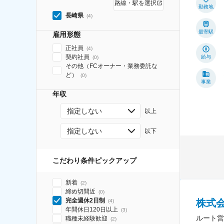
路線・駅を選択
勤務地
長崎県
(
4
)
最寄駅
雇用形態
正社員
(
4
)
契約社員
給与
(
0
)
その他（FCオーナー・業務委託な
ど）
(
0
)
事業
年収
指定しない
以上
指定しない
以下
こだわり条件ピックアップ
新着
(
2
)
締め切間近
(
0
)
完全週休2日制
株式
(
4
)
年間休日120日以上
(
3
)
ルート営
職種未経験歓迎
(
2
)