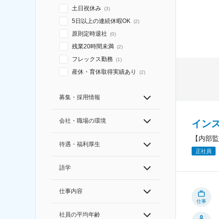
土日祝休み
(
3
)
5日以上の連続休暇OK
(
2
)
原則定時退社
(
0
)
残業20時間未満
(
2
)
フレックス勤務
(
1
)
産休・育休取得実績あり
(
2
)
募集・採用情報
会社・職場の環境
イン
【内部監
待遇・福利厚生
正社員
語学
仕事内容
仕事
社員の平均年齢