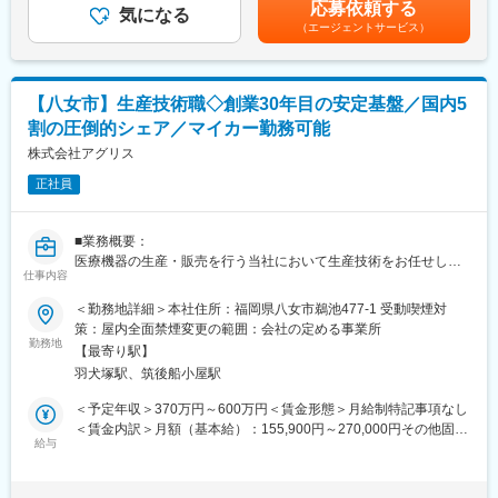
への意義ある貢献を実感できます。
応募依頼する
協和キリンではグローバルスペシャリティファーマへの飛躍を掲
気になる
記です。
（エージェントサービス）
げ、バイオ医薬品（抗体、ADCなど）の開発を進めています。遺
伝子組換え細胞の構築ならびに細胞培養といった培養技術は、こ
変更の範囲：会社の定める業務
れらバイオ医薬品を開発し、グローバルに安定供給する上で鍵に
なるものです。実験室での要素技術の深堀だけではなく、構築し
【八女市】生産技術職◇創業30年目の安定基盤／国内5
たプロセスや技術を製造サイトに移管し、実装する業務を通じ
割の圧倒的シェア／マイカー勤務可能
て、自らの研究活動が製品につながる喜びを実感することができ
ます。クロスファンクショナルなチームの中で培養担当者とし
株式会社アグリス
て、初期開発から上市に至る一連の開発プロセスに携わることが
正社員
できます。また、部署としては細胞・遺伝子治療薬の生産・開発
に関わる業務にも取り組んでいます。これらの業務で得られる経
験は、グローバルで通用するキャリアの形成に大いに役立ちま
■業務概要：
す。
医療機器の生産・販売を行う当社において生産技術をお任せしま
・初期開発から上市に向けた承認申請、上市後の製品ライフサ
仕事内容
す。生産ラインの設計や管理、設備メンテナンスを担当します。
イクルマネジメントといった一連の原薬生産プロセス開発に関す
より良いモノづくり現場を目指して生産の最適化・効率化にチャ
＜勤務地詳細＞本社住所：福岡県八女市鵜池477-1 受動喫煙対
る経験を積むことができる。
レンジして頂きます。
策：屋内全面禁煙変更の範囲：会社の定める事業所
・高崎工場/Sanford工場/国内外CMOへの技術移管やデジタル技
勤務地
術の導入・活用・体制整備に関する経験を積むことができる。
【最寄り駅】
【業務詳細】
・海外現地法人、製造委託先、原料・資材ベンダー、共同研究
羽犬塚駅、筑後船小屋駅
・生産ライン、製造工程の改善
先といった幅広いパートナーと協働することにより、グローバル
・設備機器のレイアウト設計等生産計画に合わせた工程構築
＜予定年収＞370万円～600万円＜賃金形態＞月給制特記事項なし
で活躍する知見、経験が得られる。
・設備機器のメンテナンス作業
＜賃金内訳＞月額（基本給）：155,900円～270,000円その他固定
・遺伝子組み換えや細胞培養技術を駆使し、新しい生産細胞構
・各種設備の新規導入やコスト削減に向けた各種改善・企画開
給与
手当/月：23,000円～56,000円固定残業手当/月：11,000円～
築法や培養技術の開発にチャレンジできる
発
13,000円（固定残業時間10時間0分/月）超過した時間外労働の残
・衛生環境(防虫対策等)の維持・向上
業手当は追加支給＜月給＞189,900円～339,000円（一律手当を含
変更の範囲：会社の定める業務