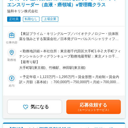
床開発や臨床開発における品質活動への貢献ができるとともに、
変更の範囲：会社の定める業務
エンスリーダー（血液・癌領域）※管理職クラス
自身のキャリア形成の強みになる。
・臨床開発全体におけるGlobal業務プロセス構築に向けた品質確
協和キリン株式会社
保活動（Clinical Quality Compliance業務）担当者として開発関連
正社員
転勤なし
上場企業
部署とも密に連携し、臨床試験の多岐に渡る業務に関わることで
臨床試験全体の業務を把握することができる。
【東証プライム・キリングループ／バイオテクノロジー・抗体医
■当社について
薬を強みとする製薬会社／日本発グローバルスペシャリティファ
・協和キリンは、「ライフサイエンスとテクノロジーの進歩を追
仕事内容
ーマへ】
求し、新しい価値の創造により、世界の人々の健康と豊かさに貢
＜勤務地詳細＞本社住所：東京都千代田区大手町1-9-2 大手町フィ
献します」という企業理念を掲げています。抗体技術を核とした
■業務内容
ナンシャルシティグランキューブ勤務地最寄駅：東京メトロ千代
バイオテクノロジーを強みとしながら、バイオ医薬品で培った研
主にHematology及びOncology領域（特に血液癌領域）での戦略
勤務地
田線／大手町駅受動喫煙対策：屋内全面禁煙変更の範囲：会社の
究開発力と製造技術力を最大限駆使し、次世代の抗体医薬や新た
【最寄り駅】
立案から試験実施、規制当局対応、KOLとの連携まで、臨床開発
定める事業所
な低分子創薬に加えて、核酸医薬および再生医療の4つのモダリテ
大手町駅(東京都)、竹橋駅、神田駅(東京都)
の全工程をリードします。
ィの研究を推進しています。
・臨床開発計画の立案
＜予定年収＞1,123万円～1,295万円＜賃金形態＞月給制＜賃金内
・「骨・ミネラル」と「血液がん・難治性血液疾患」、「希少疾
・各疾患領域における臨床開発計画の立案（後期開発品における
訳＞月額（基本給）：700,000円～750,000円＜月給＞700,000円
患」を重点疾患領域として設定し、同社の強みである抗体技術を
市場価値最大化の検討を含む）
給与
～750,000円＜昇給有無＞有＜残業手当＞有＜給与補足＞※年収は
活用した抗体医薬品の国内外における臨床開発ステージアップ
・臨床試験プロトコルの策定
個人の年齢、能力、経験、ご担当いただく業務等を踏まえ、検討
や、技術・製品ライセンス契約の締結などを推進し、バイオ医薬
・当局相談資料や承認申請資料等の作成方針の立案および作成
させていただきます。 住宅補助（エリアや条件により補助額が異
等の画期的な新薬を継続的に創出し、日本発のグローバル・スペ
・国内外のKey Opinion Leader（KOL）およびRegulatory
なる）：78,000円（東京・独身・最大）116,000円（東京・3人以
シャリティファーマとなることを目指しています。
応募依頼する
Agencyとの折衝・協議
気になる
下・最大額）、143,000円（東京、4人以上・最大額）賃金はあく
（エージェントサービス）
・導入候補品に関する臨床科学的評価
までも目安の金額であり、選考を通じて上下する可能性がありま
変更の範囲：会社の定める業務
・臨床試験に関する外部発表業務
す。月給(月額)は固定手当を含めた表記です。
■ポジションの魅力