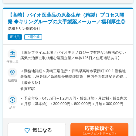
・当局対応／薬制
す。月給(月額)は固定手当を含めた表記です。
・CAPA管理
変更の範囲：会社の定める業務
・品質リスクマネジメント
【高崎】バイオ医薬品の原薬生産（精製）プロセス開
・その他
発 ◆キリングループの大手製薬メーカー／福利厚生◎
■ポジションの魅力
協和キリン株式会社
グローバルスペシャリティファーマとして発展する当社の中核と
正社員
上場企業
なる製造所において、業務プロセスの継続的改善のための活動へ
参画するとともに、バイオ医薬品の品質保証業務に関する幅広い
経験を積むことができます。
【東証プライム上場／バイオテクノロジーで有効な治療法のない
また最新のPIC/S及びcGMP規制に基づいた品質保証システムを取
病気の治療に取り組む製薬企業／年休125日／住宅補助あり】
りまとめる立場として、2027年に米国に竣工予定の製造所の立ち
仕事内容
上げ業務に携わり、グローバル生産に関連する品質システムの構
■業務内容
＜勤務地詳細＞高崎工場住所：群馬県高崎市萩原町100-1 勤務地
築を通じて、グローバルで通用するキャリアを形成で来ます。
・バイオ医薬品の原薬生産プロセス開発（精製プロセス開発、新
最寄駅：JR各線／高崎駅受動喫煙対策：屋内全面禁煙変更の範
上記業務を通して自社で開発・製造した医薬品を世界中の患者様
規技術開発、プロセス管理戦略立案、スケールアップ検討、国内
勤務地
囲：会社の定める事業所
にお届けする貢献と達成感を実感できるポジションです。
【最寄り駅】
外の製造サイトへの技術移管および製造支援など）
倉賀野駅
・バイオ医薬品の原薬パートについて、国内外規制当局に対する
■協和キリンについて
申請関連資料（研究計画書・報告書、治験申請書：IND・IMPD、
＜予定年収＞643万円～1,284万円＜賃金形態＞月給制＜賃金内訳
当社はバイオ医薬品／抗体技術に特化しながら、海外展開を重点
承認申請書：CTD・BLA）の作成またはレビュー、照会事項対応
＞月額（基本給）：300,000円～800,000円＜月給＞300,000円～
的に進めている国内トップクラスの製薬メーカーです。
など
給与
800,000円＜昇給有無＞有＜残業手当＞有＜給与補足＞※上記年収
「骨・ミネラル」と「血液がん・難治性血液疾患」「希少疾患」
・バイオ医薬品の開発に関する各種統括業務（開発テーマ統括、
は賞与を含む金額です。(上記とは別途、残業代が支給されま
を重点疾患領域として設定し、同社の強みである抗体技術を活用
技術開発テーマ統括）
す。)※年収・報酬は個人の年齢、能力、経験、担当する業務など
した抗体医薬品の国内外における臨床開発ステージアップや、技
・マネジメント経験をお持ちの場合：バイオ医薬品の精製プロセ
を考慮の上、決定します。賃金はあくまでも目安の金額であり、
術・製品ライセンス契約の締結などを推進し、バイオ医薬等の画
応募依頼する
ス開発、技術移管、治験・承認申請等の経験を生かした研究所・
気になる
選考を通じて上下する可能性があります。月給(月額)は固定手当を
期的な新薬を継続的に創出し、日本発のグローバル・スペシャリ
（エージェントサービス）
グループ運営への参画、研究員の人材育成・マネジメント