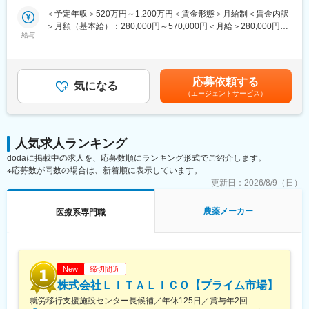
触媒ライブラリーに加えて、カップリング反応など多くの触媒を
齢化で医療に関する需要はますます増える見込みです。
＜予定年収＞520万円～1,200万円＜賃金形態＞月給制＜賃金内訳
開発しております。それらを利用して大手製薬メーカーと協力
＞月額（基本給）：280,000円～570,000円＜月給＞280,000円～
し、最先端の不斉合成技術を用いたGMP医薬品中間体の開発に取
給与
■アグリ事業について：
570,000円＜昇給有無＞有＜残業手当＞有＜給与補足＞※上記年収
り組んでおります。
・大幅な売上伸長を見せる事業です。農業人口減少に伴う農業効
は賞与を含む※年齢、経験、スキルを考慮し、当社規定にて決定■
率化を支援する製品をラインアップしており、成長が見込まれま
賞与：年2回（6月、12月）昨年実績 約5.9か月分■昇給：年1回
■業務内容：
す。
（4月）賃金はあくまでも目安の金額であり、選考を通じて上下す
応募依頼する
同社の磐田工場にて、下記業務をお任せします。
気になる
る可能性があります。月給(月額)は固定手当を含めた表記です。
（エージェントサービス）
変更の範囲：会社の定める業務
〈具体的な業務〉
・GMPやISO9001に基づいた品証業務
例）教育管理、変更管理、逸脱管理、CAPA等
人気求人ランキング
・ISO9001やFSSC22000に基づいた監査、管理
dodaに掲載中の求人を、応募数順にランキング形式でご紹介します。
・顧客・サプライヤのクレーム対応等
※応募数が同数の場合は、新着順に表示しています。
・資料作成（Excel／PowerPoint）
・メール連絡（和／英）※例：問合せ対応
更新日：
2026/8/9（日）
・データの取りまとめ
※検査の実業務は別の部署が担当しております。
農薬メーカー
医療系専門職
※※国内外の大手製薬メーカーへの技術的なサポートの提供も行っ
ており、一部英語を用いたメールコミュニケーションも発生しま
す。
（顧客のニーズに合わせた品質保証戦略の提案／問題解決を行う
締切間近
ため、メールでのお問い合わせ対応および資料作成）
New
株式会社ＬＩＴＡＬＩＣＯ【プライム市場】
■同社について：
就労移行支援施設センター長候補／年休125日／賞与年2回
売上高の中で高い比率を誇るフレーバーとフレグランスの市場