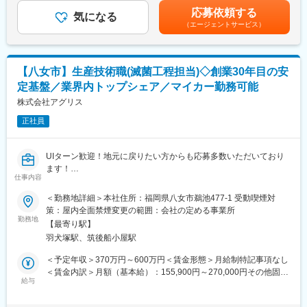
※生産設備の自動化など効率化に向けた改善活動を推進します
む）＜昇給有無＞有＜残業手当＞有＜給与補足＞■賞与年2回(基本
応募依頼する
気になる
給×3～4ヶ月分)※業績に伴い別途期末賞与有り■昇給年1回■その他
（エージェントサービス）
■詳細
固定手当には、業務手当（16,000円）・住宅手当（7,000円～
・製造工程改善・改良や設備機器のレイアウト設計等生産計画に
40,000円）を含みます■経験などを考慮いたします。賃金はあく
合わせた工程構築、メンテナンス作業。
までも目安の金額であり、選考を通じて上下する可能性がありま
・各種設備の新規導入やコスト削減に向けた各種改善・企画開
す。月給(月額)は固定手当を含めた表記です。
【八女市】生産技術職(滅菌工程担当)◇創業30年目の安
発。
定基盤／業界内トップシェア／マイカー勤務可能
・衛生環境(防虫対策等)の維持・向上。
株式会社アグリス
■魅力
正社員
・当社事業である、農業×医療は今後も確実に伸びていきますので
長期的に安定的に働けます。
・当社経営層との距離が近く、経営支店を持ちながら裁量のある
UIターン歓迎！地元に戻りたい方からも応募多数いただいており
仕事を行えます。
ます！
・中堅メーカーの事業運営を支える縁の下の力持ちとして、期待
仕事内容
しております。
医療機器の生産・販売を行う当社において滅菌工程の生産技術を
＜勤務地詳細＞本社住所：福岡県八女市鵜池477-1 受動喫煙対
・独自開発した高シェア製品群による商品ポートフォリオで持続
お任せします。主に設備管理や品質管理をご担当いただきます。
策：屋内全面禁煙変更の範囲：会社の定める事業所
的な成長を実現しており、業界のニーズは堅調に増加しておりま
より良いモノづくり現場を目指して生産の最適化・効率化にチャ
勤務地
す。
【最寄り駅】
レンジして頂きます。
・地域の働く場の創出や地域雇用に貢献している点も評価され、
羽犬塚駅、筑後船小屋駅
「平成28年度ふるさと企業大賞（総務大臣賞）」を受賞しまし
【業務詳細】
＜予定年収＞370万円～600万円＜賃金形態＞月給制特記事項なし
た。
・滅菌方法、滅菌条件の設定・最適化
＜賃金内訳＞月額（基本給）：155,900円～270,000円その他固定
・滅菌設備の運用・メンテナンス等の設備管理
給与
手当/月：23,000円～56,000円固定残業手当/月：11,000円～
変更の範囲：会社の定める業務
・滅菌された製品の品質管理
13,000円（固定残業時間10時間0分/月）超過した時間外労働の残
・トラブルシューティング