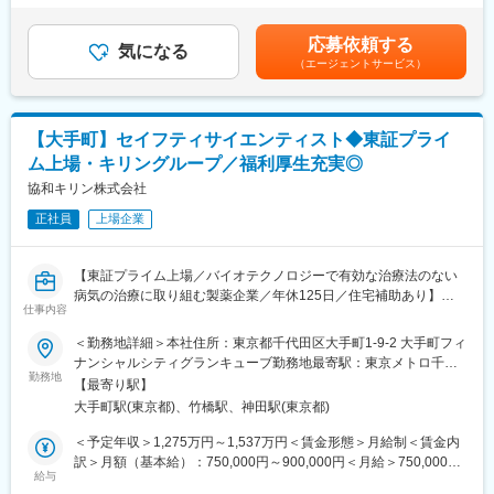
・社内外において薬剤の効果・使い勝手等の説明・啓発にあた
します。賃金はあくまでも目安の金額であり、選考を通じて上下
る。
する可能性があります。月給(月額)は固定手当を含めた表記です。
変更の範囲：会社の定める業務
応募依頼する
気になる
（エージェントサービス）
■バイエルクロップサイエンス社とは：
医薬品メーカー大手バイエルグループの農薬ビジネス部門の会社
です。農薬ビジネスでは国内売上シェア2番手になります。バイエ
【大手町】セイフティサイエンティスト◆東証プライ
ルグループ全体で、離職率3％程度であり、非常にワークライフバ
ム上場・キリングループ／福利厚生充実◎
ランス充実しています。例えば、ブリッジ休暇制度（火曜日が祝
日の時に月曜日休暇奨励日になる）があります。また、ドイツ本
協和キリン株式会社
国の会社のため日本企業に近い社風とグローバル基準の制度が掛
正社員
上場企業
け合わさった働きやすい環境です。
変更の範囲：会社の定める業務
【東証プライム上場／バイオテクノロジーで有効な治療法のない
病気の治療に取り組む製薬企業／年休125日／住宅補助あり】
仕事内容
■業務内容
＜勤務地詳細＞本社住所：東京都千代田区大手町1-9-2 大手町フィ
グローバル安全性チームを統括し、当社製品の安全性評価におい
ナンシャルシティグランキューブ勤務地最寄駅：東京メトロ千代
て、高品質かつ正確でタイムリーな医学的知見を提供いただきま
勤務地
田線／大手町駅受動喫煙対策：屋内全面禁煙変更の範囲：会社の
【最寄り駅】
す。
定める事業所（リモートワーク含む）
大手町駅(東京都)、竹橋駅、神田駅(東京都)
〈具体的には〉
・製品開発および規制当局への申請に向けた安全性戦略の策定、
＜予定年収＞1,275万円～1,537万円＜賃金形態＞月給制＜賃金内
ベネフィット・リスク評価の監督、ならびに治験薬および市販薬
訳＞月額（基本給）：750,000円～900,000円＜月給＞750,000円
のリスク管理戦略の策定いただきます。
給与
～900,000円＜昇給有無＞有＜残業手当＞有＜給与補足＞※年収は