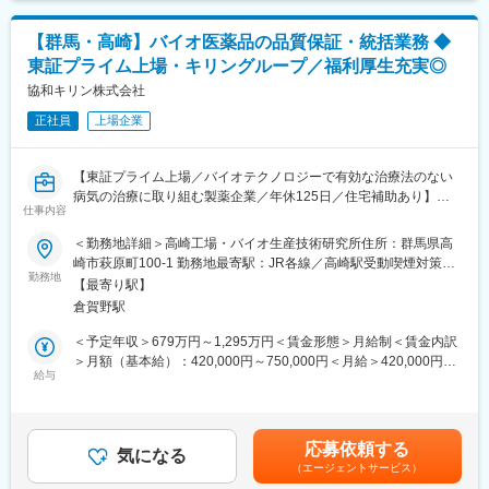
■ポジションの魅力
高崎地区では、事業成長に伴い、自社のエンジニアリング組織を
変更の範囲：会社の定める業務
【群馬・高崎】バイオ医薬品の品質保証・統括業務 ◆
立ち上げ、人員強化を行っています。中長期の設備計画立案や設
東証プライム上場・キリングループ／福利厚生充実◎
備投資予算編成、GMP基準の構築・見直し、各プロジェクトのマ
ネジメント、予防保全の予知保全化など、自社エンジニアリング
協和キリン株式会社
組織の成長に伴い、個人としてもキャリアの幅を広げることがで
正社員
上場企業
きます。
■求める人物像
【東証プライム上場／バイオテクノロジーで有効な治療法のない
・達成すべきゴールを定め、それに向かい自ら戦略/方法を考え、
病気の治療に取り組む製薬企業／年休125日／住宅補助あり】
推し進めていく能力をお持ちの方
仕事内容
・未知／未経験を恐れず、ひたむきに学習する姿勢をお持ちの方
■業務内容
＜勤務地詳細＞高崎工場・バイオ生産技術研究所住所：群馬県高
・社内外の利害関係者と適切な関係を築くことができるコミュニ
GMPに沿った品質保証業務
崎市萩原町100-1 勤務地最寄駅：JR各線／高崎駅受動喫煙対策：
ケーション能力をお持ちの方
以下に示した業務の内、ご経験に合わせて業務内容を決定致しま
勤務地
屋内全面禁煙変更の範囲：会社の定める事業所
・明るく、前向きなキャラクターの方
【最寄り駅】
す。
倉賀野駅
・異常・逸脱
■協和キリンについて
・変更管理
＜予定年収＞679万円～1,295万円＜賃金形態＞月給制＜賃金内訳
当社はバイオ医薬品／抗体技術に特化しながら、海外展開を重点
・バリデーション
＞月額（基本給）：420,000円～750,000円＜月給＞420,000円～
的に進めている国内トップクラスの製薬メーカーです。
・出荷管理
給与
750,000円＜昇給有無＞有＜残業手当＞有＜給与補足＞※年収は個
「骨・ミネラル」と「血液がん・難治性血液疾患」「希少疾患」
・品質情報
人の年齢、能力、経験、ご担当いただく業務等を踏まえ、検討さ
を重点疾患領域として設定し、同社の強みである抗体技術を活用
・教育
せていただきます。 ※ 住宅補助※賃料の3割程度が本人負担部分と
した抗体医薬品の国内外における臨床開発ステージアップや、技
・文書管理
なります：※家賃上限額…62,000円（群馬・独身/単身）、88,000
術・製品ライセンス契約の締結などを推進し、バイオ医薬等の画
応募依頼する
・サプライヤ管理
気になる
円（群馬・3人以下）、108,000円（群馬・4人以上） 賃金はあく
期的な新薬を継続的に創出し、日本発のグローバル・スペシャリ
（エージェントサービス）
・自己点検
までも目安の金額であり、選考を通じて上下する可能性がありま
ティファーマとなることを目指しています