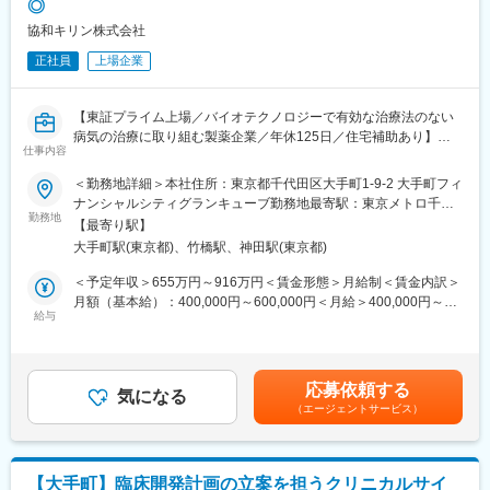
◎
がリードしており、海外関連部署と連携した主体的な活動はグロ
ーバルに活躍するキャリア形成に繋がります
協和キリン株式会社
また博士号取得のサポート制度もあり、実際、入社後に博士号を
正社員
上場企業
取得したメンバーも複数在籍しています
◇最先端の研究開発に携われる
現在、抗体医薬を中心にADCやバイスペシフィック抗体など多く
【東証プライム上場／バイオテクノロジーで有効な治療法のない
の革新的な医薬品開発をすすめており、充実した組織・業務・育
病気の治療に取り組む製薬企業／年休125日／住宅補助あり】
成体制で最先端の研究開発に携わることができます
仕事内容
また、理化学試験、バイオアッセイ、不純物評価など、最新の分
■業務内容
析技術に関する研究開発にチャレンジできます
＜勤務地詳細＞本社住所：東京都千代田区大手町1-9-2 大手町フィ
臨床開発メンバーと協働し治験の品質確保を積極的に推進すると
◇医薬品開発の初期段階～上市後の製品ライフサイクルまで関わ
ナンシャルシティグランキューブ勤務地最寄駅：東京メトロ千代
ともに、治験全体の品質を担保するためにOversight・指導を行う
勤務地
れる
田線／大手町駅受動喫煙対策：屋内全面禁煙変更の範囲：会社の
【最寄り駅】
ことで円滑な治験実施と治験の質向上に寄与する。臨床試験実施
初期開発から上市に向けた後期開発及び承認申請、上市後の製品
定める事業所
大手町駅(東京都)、竹橋駅、神田駅(東京都)
中の品質担保に関わるタスク・課題について臨床開発メンバーを
ライフサイクルマネージメントを通し、分析法開発や品質管理戦
サポートすることで解決を図る。
略に関する経験を幅広く積むことができます
＜予定年収＞655万円～916万円＜賃金形態＞月給制＜賃金内訳＞
(1)Quality
月額（基本給）：400,000円～600,000円＜月給＞400,000円～
Manegeme
給与
■当社について
600,000円＜昇給有無＞有＜残業手当＞有＜給与補足＞※年収は個
(2)Risk Management
抗体技術を核としたバイオテクノロジーを駆使して、画期的な新
人の年齢、能力、経験、ご担当いただく業務等を踏まえ、検討さ
(3)SOP Management
薬を継続的に市場へと送り出しています。また、日本発「世界ト
せていただきます。 ※ 住宅補助（エリアや条件により補助額が異
ップクラス」の研究開発型ライフサイエンス企業への飛躍を目標
なる）：78,000円（東京・独身・最大）116,000円（東京・3人以
応募依頼する
■ポジションの魅力
気になる
に掲げる中期経営計画を始動。“グローバル競争力の向上・イノベ
下・最大額）、143,000円（東京、4人以上・最大額）賃金はあく
（エージェントサービス）
・グローバルスペシャリティファーマへの飛躍を掲げ、Globalで
ーションへの挑戦・卓越した業務プロセスの追求・健康の豊かさ
までも目安の金額であり、選考を通じて上下する可能性がありま
統一された業務プロセスの構築を進めており、その変革期を体験
の実現”を4本柱とする戦略を打ち出しており、計画は順調に推移
す。月給(月額)は固定手当を含めた表記です。
できる。Global業務プロセス構築に向けた品質確保活動担当者と
しています。
して、開発の基盤となるQuality Managementに携わることで、臨
【大手町】臨床開発計画の立案を担うクリニカルサイ