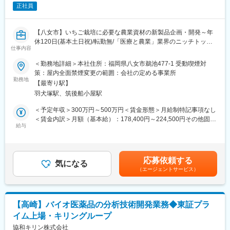
ションです。
正社員
初回の申請・承認からライフサイクル管理に至るまで、複雑な
CMC規制関連業務を主導し、グローバルな意思決定に影響を与
え、技術および製造部門のリーダーと緊密に連携していただくこ
【八女市】いちご栽培に必要な農業資材の新製品企画・開発～年
とが可能です。
休120日(基本土日祝)/転勤無/「医療と農業」業界のニッチトップ
自律性と責任感を持ち、グローバルレベルで規制上の成果を形作
仕事内容
を目指す企業～
ることにやりがいを感じる方にとって、うってつけなポジション
■募集概要：
＜勤務地詳細＞本社住所：福岡県八女市鵜池477-1 受動喫煙対
です。
業界TOPシェアを誇る当社のアグリ事業にて、新製品の商品企画
策：屋内全面禁煙変更の範囲：会社の定める事業所
をお任せします。
勤務地
■当社について
【最寄り駅】
■協和キリンについて
羽犬塚駅、筑後船小屋駅
■業務内容：
当社はバイオ医薬品／抗体技術に特化しながら、海外展開を重点
・いちごを作っていくうえで必要な農業資材の肥料・資材の開
＜予定年収＞300万円～500万円＜賃金形態＞月給制特記事項なし
的に進めている国内トップクラスの製薬メーカーです。
発 等
＜賃金内訳＞月額（基本給）：178,400円～224,500円その他固定
「骨・ミネラル」と「血液がん・難治性血液疾患」「希少疾患」
・既存商品の改良、新商品企画 等
給与
手当/月：23,000円～56,000円＜月給＞214,400円～302,500円
を重点疾患領域として設定し、同社の強みである抗体技術を活用
【変更の範囲：会社の定める業務】
（一律手当を含む）＜昇給有無＞有＜残業手当＞有＜給与補足＞■
した抗体医薬品の国内外における臨床開発ステージアップや、技
経験・年齢等を考慮し、決定いたします。■昇給：年1回■賞与：
術・製品ライセンス契約の締結などを推進し、バイオ医薬等の画
■アグリ事業部について：
年2回(基本給×3～4ヶ月分)業績に伴い別途期末賞与有■固定時間を
期的な新薬を継続的に創出し、日本発のグローバル・スペシャリ
応募依頼する
アグリ事業部は「しぜん」にやさしい新しい発想と創造で、お客
気になる
超過した場合、別途残業代支給。■その他固定手当には、業務手当
ティファーマとなることを目指しています
（エージェントサービス）
様に必要とされる革新的な農業資材の開発と製造、販売を行って
（16,000円）・住宅手当（7,000円～40,000円）を含みます賃金
います。
はあくまでも目安の金額であり、選考を通じて上下する可能性が
変更の範囲：会社の定める業務
独自開発の「いちご高設栽培システム」は、農家の高齢化が悩み
あります。月給(月額)は固定手当を含めた表記です。
となっているいちご産地の問題点を解消し、作業性の向上と収穫
【高崎】バイオ医薬品の分析技術開発業務◆東証プラ
増の両立を実現したことで高い評価を受けました。近年では観光
イム上場・キリングループ
農園への導入も進んでいます。
協和キリン株式会社