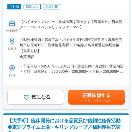
■社風：
正社員
転勤なし
上場企業
若い社員が多く活気の有る職場です。（平均年齢も30代前半）ま
た事業部長も40代前半と若い社員にもチャンスを与える風土があ
り、中途入社の方も多く、ハンディは全く御座いません。また社
【バイオテクノロジー・抗体医薬を強みとする製薬会社／日本発
内でバンドも組んだりしており、社員同士が仲が非常に良いで
グローバルスペシャリティファーマへ】
す。
仕事内容
■業務内容
＜勤務地詳細＞高崎工場・バイオ生産技術研究所住所：群馬県高
変更の範囲：本文参照
・バイオ医薬品（抗体、ADCなど）の物性研究や品質評価に適用
崎市萩原町100-1 勤務地最寄駅：JR各線／高崎駅受動喫煙対策：
する最新の分析法の研究・技術開発
勤務地
屋内全面禁煙変更の範囲：会社の定める事業所
【最寄り駅】
・バイオ医薬品の製造プロセス構築や処方・デバイス開発、また
倉賀野駅
これらの変更における品質評価支援
・分析化学のスペシャリストとしてプロジェクトチームに参画し
＜予定年収＞545万円～1,284万円＜賃金形態＞月給制＜賃金内訳
プロジェクト推進に貢献する
＞月額（基本給）：250,000円～300,000円＜月給＞250,000円～
・治験薬製造及び上市生産における品質管理戦略の確立
給与
300,000円＜昇給有無＞有＜残業手当＞有＜給与補足＞※年収は個
・国内外への生産工場・試験サイトへの技術移管及び技術支援
人の年齢、能力、経験、ご担当いただく業務等を踏まえて検討社
・国内外の規制当局に対する申請関連資料の作成
宅に関する事項：賃料の3割程度が本人負担部分となります。※下
※経営職（管理職採用）の場合、上記業務を管理監督しメンバーを
記上限額を超過する場合、超過分は本人負担 上限額…62,000円
応募依頼する
マネジメントする役割も担う
気になる
（群馬・独身/単身）、88,000円（群馬・3人以下）108,000円
（エージェントサービス）
（群馬・4人以上） 賃金はあくまでも目安の金額であり、選考を
■本ポジションの魅力
通じて上下する可能性があります。月給(月額)は固定手当を含めた
◇グローバルな環境でのキャリア形成
表記です。
日本発のグローバルスペシャリティファーマへの飛躍を掲げてお
【大手町】臨床開発における品質及び信頼性確保活動
り、携わる品目はグローバルに供給されています
◆東証プライム上場・キリングループ／福利厚生充実
当社のグローバル組織の中でバイオ医薬品のCMC研究は当研究所