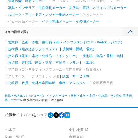
住宅設備・建材メーカー
ファッション・アパレル・アクセサリーメーカー
家具・インテリア・生活雑貨メーカー
文房具・事務・オフィス用品メーカー
スポーツ・アウトドア・レジャー用品メーカー
玩具メーカー
ベビー用品メーカー
ペット関連メーカー
その他メーカー
ほかの職種で探す
営業職
企画・管理
技術職（SE・インフラエンジニア・Webエンジニア）
技術職（組み込みソフトウェア）
技術職（機械・電気）
技術職（化学・素材・化粧品・トイレタリー）
技術職（食品・香料・飼料）
技術職・専門職（建設・建築・不動産・プラント・工場）
専門職（コンサルティングファーム・専門事務所・監査法人）
クリエイター・クリエイティブ職
販売・サービス職
公務員・教員・農林水産関連職
事務・アシスタント
金融系専門職
転職・求人doda（デューダ）トップ
メーカー（素材・化学・食品・化粧品・その他）業界
農
薬メーカー
医療系専門職の転職・求人情報
転職サイト dodaをシェア
ヘルプ
会社概要
拠点一覧
利用規約