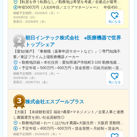
【転居を伴う転勤なし／勤務地は希望を考慮／全拠点が最寄駅から徒歩5～10分圏内】◎詳細は『LITALICOワークス 全国一覧』の検索でご確認いただけます。■北海道：札幌、函館■福島県：福島、郡山■栃木県：宇都宮■埼玉県：さいたま、和光、所沢、越谷、草加、朝霞■千葉県：千葉、柏、船橋、松戸、市原■東京都：東京23区、八王子、三鷹、府中、立川■神奈川県：横浜、川崎、横須賀、大和、厚木■静岡県：静岡、浜松、富士■愛知県：名古屋、春日井、尾張旭、豊明、一宮、豊田、岡崎■新潟県：新潟■富山県：富山■大阪府：大阪、池田■奈良県：奈良■京都府：京都、宇治■岡山県：倉敷■広島県：広島、福山■熊本県：熊本■福岡県：久留米※上記には新規開設予定（住所未確定）の拠点もございます。※上記以外の拠点希望も歓迎※別拠点（ご希望エリア内）でのご案内になる可能性あり※受動喫煙対策：屋内全面禁煙★全国に拠点があり事例も豊富！共通の相談チャットで、拠点を超えて相談することができます。
は、2015～20年の間で、世界全体で30％程成長する見込みです。
年収500万円（入社6年目／エリアマネージャー） 年収450万円（入社4年目／センター長）
更に、当社が注力しており、高い成長が見込まれる東南／南アジ
掲載予定期間：
2026/8/3（月）
〜
アの国々は、50％を超える高い成長が見込まれています。
2026/8/16（日）
気になる
更新日：
2026/8/5（水）
変更の範囲：会社の定める業務
朝日インテック株式会社 ※医療機器で世界
トップシェア
【愛知/瀬戸】『事務職（薬事申請サポートなど）』◇専門知識不
要／東証プライム上場医療機器メーカー
＜勤務地詳細＞本社住所：愛知県瀬戸市暁町3-100 勤務地最寄駅：名鉄瀬戸線／尾張瀬戸駅受動喫煙対策：敷地内全面禁煙変更の範囲：会社の定める事業所
＜予定年収＞500万円～600万円＜賃金形態＞日給月給制＜賃金内訳＞月額（基本給）：280,000円～290,000円/月20日間勤務想定＜想定月額＞280,000円～290,000円＜昇給有無＞有＜残業手当＞有＜給与補足＞※給与詳細は、経験等を考慮した上で決定■昇給：年1回■賞与：年2回（前年度実績5.0か月相当）※業績により別途決算賞与あり賃金はあくまでも目安の金額であり、選考を通じて上下する可能性があります。月給(月額)は固定手当を含めた表記です。
掲載予定期間：
2026/7/2（木）
〜
2026/9/30（水）
気になる
更新日：
2026/7/31（金）
株式会社エスプールプラス
【大阪】【未経験歓迎】福祉×農業×マネジメント／企業人事と連携
し農園運営を担い社会貢献性◎
＜勤務地詳細＞わーくはぴねす農園※大阪住所：大阪府 受動喫煙対策：敷地内全面禁煙変更の範囲：会社の定める事業所
＜予定年収＞400万円～600万円＜賃金形態＞月給制＜賃金内訳＞月額（基本給）：280,000円～420,000円＜月給＞280,000円～420,000円＜昇給有無＞有＜残業手当＞有＜給与補足＞※予定年収はあくまでも目安の金額であり、選考を通じて上下する可能性があります。■昇給：年2回（8月・2月）■賞与：年2回（7月・12月）賃金はあくまでも目安の金額であり、選考を通じて上下する可能性があります。月給(月額)は固定手当を含めた表記です。
掲載予定期間：
2026/6/25（木）
〜