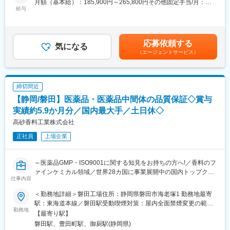
月額（基本給）：185,900円～265,800円その他固定手当/月：
■業務詳細：
給与
28,000円～140,000円＜月給＞213,900円～405,800円＜昇給有無
・滅菌方法、滅菌条件の設定・最適化
＞有＜残業手当＞有＜給与補足＞■その他固定手当：・固定残業手
・滅菌設備の運用・メンテナンス等の設備管理
当：月9時間～44時間分、21,000円～100,000円を支給※超過した
・滅菌された製品の品質管理
時間外労働の残業時間代は追加支給・住宅手当：7,000円～
応募依頼する
・トラブルシューティング
気になる
40,000円■賞与年2回（3.8カ月実績／計2回支給）※業績に伴い別
（エージェントサービス）
・文書管理
途期末賞与有り■昇給年1回賃金はあくまでも目安の金額であり、
・新しい滅菌技術の研究・導入 等
選考を通じて上下する可能性があります。月給(月額)は固定手当を
※生産設備の自動化など効率化に向けた改善活動を推進します。
含めた表記です。
締切間近
■魅力：
【静岡/磐田】医薬品・医薬品中間体の品質保証◇賞与
・当社事業である、農業×医療は今後も確実に伸びていきますので
長期的に安定的に働けます。
実績約5.9か月分／国内最大手／土日休◇
・当社経営層との距離が近く、経営支店を持ちながら裁量のある
高砂香料工業株式会社
仕事を行えます。
正社員
上場企業
・中堅メーカーの事業運営を支える縁の下の力持ちとして、期待
しております。
・独自開発した高シェア製品群による商品ポートフォリオで持続
～医薬品GMP・ISO9001に関する知見をお持ちの方へ!／香料のフ
的な成長を実現しており、業界のニーズは堅調に増加しておりま
ァインケミカル領域／世界28カ国に事業展開中の国内トップクラ
す。
仕事内容
スの香料メーカー／生活を彩るために欠かせない香料を製造～
・地域の働く場の創出や地域雇用に貢献している点も評価され、
「平成28年度ふるさと企業大賞（総務大臣賞）」を受賞しまし
＜勤務地詳細＞磐田工場住所：静岡県磐田市海老塚1 勤務地最寄
■ファインケミカル事業について：
た。
駅：東海道本線／磐田駅受動喫煙対策：屋内全面禁煙変更の範
香料と医薬品中間体の繋がりについて疑問に感じることもあるか
勤務地
囲：会社の定める事業所
【最寄り駅】
と思いますが、香り開発の一環でl-メントールの触媒的不斉合成の
■メディカル事業部について：
磐田駅、豊田町駅、御厨駅(静岡県)
工業化の過程で開発された不斉触媒をきっかけに、大規模な不斉
・自社製品の透析キットは市場で高いシェアを持ちます。少子高