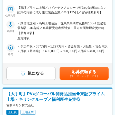
【東証プライム上場／バイオテクノロジーで有効な治療法のない
病気の治療に取り組む製薬企業／年休125日／住宅補助あり】
仕事内容
■業務内容
＜勤務地詳細＞高崎工場住所：群馬県高崎市萩原町100-1 勤務地
バイオ医薬品の製剤開発および投与デバイス・コンビネーション
最寄駅：JR各線／高崎駅受動喫煙対策：屋内全面禁煙変更の範
製品設計に関する業務を担当いただきます。業務適性や育成の観
勤務地
囲：会社の定める事業所
【最寄り駅】
点ならびにプロジェクト状況によって担当をアサインいたしま
倉賀野駅
す。業務や職場への適応状況に応じ、将来的にリーダー業務につ
いても担当いただきます。
＜予定年収＞557万円～1,297万円＜賃金形態＞月給制＜賃金内訳
〈具体的には〉
＞月額（基本給）：400,000円～600,000円＜月給＞400,000円～
・バイオ医薬品の製剤開発：主に注射剤を対象とし、開発候補品
給与
600,000円＜昇給有無＞有＜残業手当＞有＜給与補足＞※上記年収
の物性評価、処方設計、容器・包装設計
は賞与を含む金額です。※年収・報酬は個人の年齢、能力、経験、
・製造プロセス開発：製剤（コンビネーション製品を含む）の管
担当する業務などを考慮の上、決定します。賃金はあくまでも目
理戦略を含めた製造プロセスの設計
安の金額であり、選考を通じて上下する可能性があります。月給
応募依頼する
・治験薬製造：社内外の製造所における治験薬製造推進
気になる
(月額)は固定手当を含めた表記です。
（エージェントサービス）
・製造所技術移管：商用製造に向けたスケールアップ、技術移
管・技術支援
・各種申請業務：国内外の規制当局向けの申請資料（治験申請や
承認申請等）の作成（規制当局からの照会事項対応も含む）
【大手町】PV※グローバル開発品担当◆東証プライム
・上市品の維持管理：上市品の維持管理（各種変更管理や継続的
上場・キリングループ／福利厚生充実◎
改善等）における技術支援
・新規技術開発：新剤形やDDS（ドラッグデリバリーシステム）
協和キリン株式会社
などの技術開発
正社員
上場企業
・リーダー業務：開発テーマ・技術開発テーマのマネジメント、