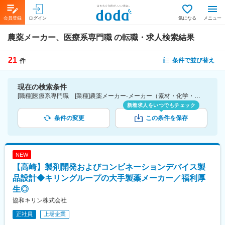
会員登録
ログイン
気になる
メニュー
農薬メーカー、医療系専門職
の転職・求人検索結果
21
条件で並び替え
件
現在の検索条件
[職種]医療系専門職 [業種]農薬メーカー-メーカー（素材・化学・食品・化粧品・その他）業界
新着求人をいつでもチェック
条件の変更
この条件を保存
NEW
【高崎】製剤開発およびコンビネーションデバイス製
品設計◆キリングループの大手製薬メーカー／福利厚
生◎
協和キリン株式会社
正社員
上場企業