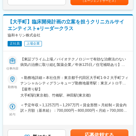
（エージェントサービス）
く医薬品開発に携わることにより、患者さんに画期的な医薬品を
ます。月給(月額)は固定手当を含めた表記です。
した抗体医薬品の国内外における臨床開発ステージアップや、技
お届けすることに貢献できます。
術・製品ライセンス契約の締結などを推進し、バイオ医薬等の画
・自ら研究プロジェクトをリードすることができる。
期的な新薬を継続的に創出し、日本発のグローバル・スペシャリ
・多様なモダリティーの医薬品開発に関わることができる。
ティファーマとなることを目指しています。
【大手町】臨床開発計画の立案を担うクリニカルサイ
・国内だけではなく、グローバルプロジェクトに携わることでグ
エンティスト※リーダークラス
ローバル経験を積むことができる。
協和キリン株式会社
変更の範囲：会社の定める業務
■当社について
正社員
上場企業
・協和キリンは、「ライフサイエンスとテクノロジーの進歩を追
求し、新しい価値の創造により、世界の人々の健康と豊かさに貢
献します」という企業理念を掲げています。抗体技術を核とした
【東証プライム上場／バイオテクノロジーで有効な治療法のない
バイオテクノロジーを強みとしながら、バイオ医薬品で培った研
病気の治療に取り組む製薬企業／年休125日／住宅補助あり】
究開発力と製造技術力を最大限駆使し、次世代の抗体医薬や新た
仕事内容
な低分子創薬に加えて、核酸医薬および再生医療の4つのモダリテ
■業務内容
＜勤務地詳細＞本社住所：東京都千代田区大手町1-9-2 大手町フィ
ィの研究を推進しています。
幅広い疾患領域での戦略立案から試験実施、規制当局対応、KOL
ナンシャルシティグランキューブ勤務地最寄駅：東京メトロ千代
・「骨・ミネラル」と「血液がん・難治性血液疾患」、「希少疾
との連携まで、臨床開発の全工程をリードします。
勤務地
田線／大手町駅受動喫煙対策：屋内全面禁煙変更の範囲：会社の
患」を重点疾患領域として設定し、同社の強みである抗体技術を
【最寄り駅】
・各疾患領域における臨床開発計画の立案（後期開発品における
定める事業所
活用した抗体医薬品の国内外における臨床開発ステージアップ
大手町駅(東京都)、竹橋駅、神田駅(東京都)
市場価値最大化の検討を含む）
や、技術・製品ライセンス契約の締結などを推進し、バイオ医薬
・臨床試験プロトコルの策定
＜予定年収＞1,125万円～1,297万円＜賃金形態＞月給制＜賃金内
等の画期的な新薬を継続的に創出し、日本発のグローバル・スペ
・当局相談資料や承認申請資料等の作成方針の立案および作成
訳＞月額（基本給）：700,000円～800,000円＜月給＞700,000円
シャリティファーマとなることを目指しています。
・国内外のKey Opinion Leader（KOL）およびRegulatory
給与
～800,000円＜昇給有無＞有＜残業手当＞有＜給与補足＞※年収は
Agencyとの折衝・協議
個人の年齢、能力、経験、ご担当いただく業務等を踏まえ、検討
変更の範囲：会社の定める業務
・導入候補品に関する臨床科学的評価
させていただきます。■賞与あり賃金はあくまでも目安の金額であ
・臨床試験に関する外部発表業務
り、選考を通じて上下する可能性があります。月給(月額)は固定手
応募依頼する