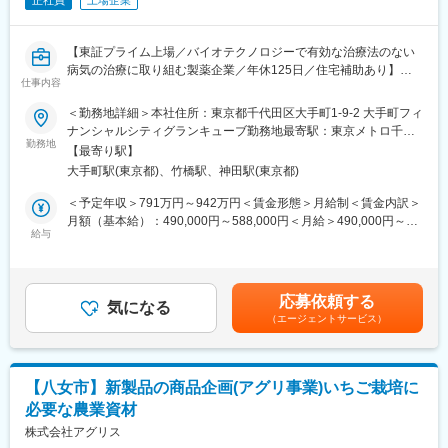
正社員
上場企業
す。
薬物安全監視に関する専門知識を深めるだけでなく、影響力のあ
る安全性科学者に不可欠なグローバルな視点と規制に関する深い
【東証プライム上場／バイオテクノロジーで有効な治療法のない
知見を養うことができます。
病気の治療に取り組む製薬企業／年休125日／住宅補助あり】
仕事内容
■業務内容：
■協和キリンについて
承認済み製品の初回販売承認申請準備から承認後のライフサイク
＜勤務地詳細＞本社住所：東京都千代田区大手町1-9-2 大手町フィ
当社はバイオ医薬品／抗体技術に特化しながら、海外展開を重点
ル管理まで、グローバル製品のCMC薬事業務を主導いただきます
ナンシャルシティグランキューブ勤務地最寄駅：東京メトロ千代
的に進めている国内トップクラスの製薬メーカーです。
製品領域／地域ごとにCMC薬事業務を担当し、CMC薬事戦略を策
勤務地
田線／大手町駅受動喫煙対策：屋内全面禁煙変更の範囲：会社の
「骨・ミネラル」と「血液がん・難治性血液疾患」「希少疾患」
【最寄り駅】
定・実行いただきます。
定める事業所
を重点疾患領域として設定し、同社の強みである抗体技術を活用
大手町駅(東京都)、竹橋駅、神田駅(東京都)
高いリーダーシップと影響力を発揮し、社内外のステークホルダ
した抗体医薬品の国内外における臨床開発ステージアップや、技
ーを巻き込みながら事業目標達成に貢献するポジションです。
＜予定年収＞791万円～942万円＜賃金形態＞月給制＜賃金内訳＞
術・製品ライセンス契約の締結などを推進し、バイオ医薬等の画
〈具体的には〉
月額（基本給）：490,000円～588,000円＜月給＞490,000円～
期的な新薬を継続的に創出し、日本発のグローバル・スペシャリ
・承認後変更申請、製品ライフサイクル変更管理および安定供給
給与
588,000円＜昇給有無＞有＜残業手当＞有＜給与補足＞※年収は個
ティファーマとなることを目指しています
確保を推進し、規制リスクの早期特定・低減
人の年齢、能力、経験、ご担当いただく業務等を踏まえ、検討さ
・部門横断チームや外部パートナーと連携し、薬事戦略の実行を
せていただきます。■賞与あり賃金はあくまでも目安の金額であ
変更の範囲：会社の定める業務
牽引するとともに、重要課題の解決
り、選考を通じて上下する可能性があります。月給(月額)は固定手
応募依頼する
・規制当局査察、GMP監査、デューデリジェンス対応を支援し、
気になる
当を含めた表記です。
（エージェントサービス）
コンプライアンス維持に貢献
・グローバル薬事部門におけるベストプラクティス共有、人材育
成および組織能力向上を推進
【八女市】新製品の商品企画(アグリ事業)いちご栽培に
■ポジションの魅力
必要な農業資材
当社の特定の製品領域または地域における薬事専門家の第一人者
として、承認済み製品のグローバル戦略に大きく貢献できるポジ
株式会社アグリス