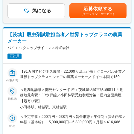
業手当は追加支給＜月給＞189,900円～339,000円（一律手当を含
・文書管理
む）＜昇給有無＞有＜残業手当＞有＜給与補足＞■賞与年2回(基本
応募依頼する
・新しい滅菌技術の研究・導入 等
気になる
給×3～4ヶ月分)※業績に伴い別途期末賞与有り■昇給年1回■その他
（エージェントサービス）
※生産設備の自動化など効率化に向けた改善活動を推進します
固定手当には、業務手当（16,000円）・住宅手当（7,000円～
40,000円）を含みます■経験などを考慮いたします。賃金はあく
■魅力
までも目安の金額であり、選考を通じて上下する可能性がありま
・当社事業である、農業×医療は今後も確実に伸びていきますので
す。月給(月額)は固定手当を含めた表記です。
【茨城】殺虫剤試験担当者／世界トップクラスの農薬
長期的に安定的に働けます。
メーカー
・当社経営層との距離が近く、経営支店を持ちながら裁量のある
仕事を行えます。
バイエル クロップサイエンス株式会社
・中堅メーカーの事業運営を支える縁の下の力持ちとして、期待
正社員
しております。
・独自開発した高シェア製品群による商品ポートフォリオで持続
的な成長を実現しており、業界のニーズは堅調に増加しておりま
【91カ国でビジネス展開・22,000人以上が働くグローバル企業／
す。
世界トップクラスのシェアの農薬メーカー／ドイツ本国で150年
・地域の働く場の創出や地域雇用に貢献している点も評価され、
仕事内容
以上続くバイエルグループ】
「平成28年度ふるさと企業大賞（総務大臣賞）」を受賞しまし
＜勤務地詳細＞開発センター 住所：茨城県結城市結城9511-4 勤
た。
■業務内容：
務地最寄駅：JR水戸線／小田林駅受動喫煙対策：屋内全面禁煙変
・ 殺虫剤を中心とした圃場ならびに温室における生物試験を実施
勤務地
更の範囲：会社の定める事業所
■メディカル事業部について
【最寄り駅】
する
自社製品の透析キットは市場で高いシェアを持ちます。少子高齢
小田林駅、結城駅、東結城駅
・バイエルの圃場試験計画に基づき、担当する景物効果試験を計
化で医療に関する需要はますます増える見込みです。
画・準備・実施・評価し、報告書を作成する。
＜予定年収＞500万円～638万円＜賃金形態＞年俸制＜賃金内訳＞
■アグリ事業について
・与えられた業務領域について様々な工夫・改善を行い、圃場試
年額（基本給）：5,000,000円～6,380,000円＜月額＞416,666円
大幅な売上伸長を見せる事業です。農業人口減少に伴う農業効率
験の質の向上と効率化などの成果に結びつける。
給与
～531,666円（12分割）＜昇給有無＞有＜残業手当＞有＜給与補
化を支援する製品をラインアップしており、成長が見込まれま
・圃場管理スタッフと協同して試験作物を栽培管理する。
足＞※給与条件詳細は、経験、現年収を考慮し当社規定により決定
す。