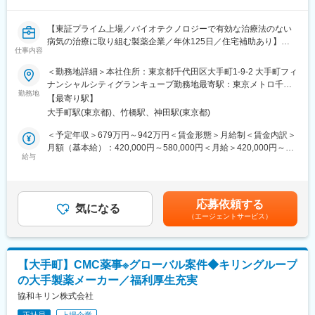
小規模10名程度のチームマネジメント、グループ運営、人材育成
への参加
【東証プライム上場／バイオテクノロジーで有効な治療法のない
病気の治療に取り組む製薬企業／年休125日／住宅補助あり】
■本ポジションの魅力
仕事内容
・初期から後期まで幅広いステージのパイプラインが多数あり
■業務内容
＜勤務地詳細＞本社住所：東京都千代田区大手町1-9-2 大手町フィ
（12の開発パイプラインのうち7割以上がバイオ医薬品 ※内3つ
臨床開発およびプロジェクトリーダーシップの業務を主軸に下記
ナンシャルシティグランキューブ勤務地最寄駅：東京メトロ千代
の細胞遺伝子治療薬を含む)、開発プロジェクトの担当機会が多
の業務をご担当いただきます。
勤務地
田線／大手町駅受動喫煙対策：屋内全面禁煙変更の範囲：会社の
く、効率的に経験を積むことができます。
【最寄り駅】
〈具体的には〉
定める事業所
・グローバルプロジェクトにおいては、海外現地法人、製造委託
大手町駅(東京都)、竹橋駅、神田駅(東京都)
・臨床開発プロジェクトにおいてPV部門を代表し、臨床試験への
先等のステークホルダーとの協業経験を積むことができ、各国の
安全性サポート、安全性情報の提供、臨床・薬事部門との連携を
＜予定年収＞679万円～942万円＜賃金形態＞月給制＜賃金内訳＞
レギュレーションに関する最新の知識・経験を獲得する機会が得
通じた開発戦略への安全性知見の統合を担います。
月額（基本給）：420,000円～580,000円＜月給＞420,000円～
られます
・シグナル管理、ベネフィット・リスク評価、PSUR・DSUR・
給与
580,000円＜昇給有無＞有＜残業手当＞有＜給与補足＞※年収は個
・投与デバイス・コンビネーション製品の設計や新規剤形ならび
RMP等の集計報告書作成・レビュー、安全性関連文書や規制当局
人の年齢、能力、経験、ご担当いただく業務等を踏まえ、検討さ
に新規投与経路など、革新的な技術開発に挑戦できます
向け申請資料の作成に参画いただきます。
せていただきます。 ※ 住宅補助（エリアや条件により補助額が異
・日本の規制要件への対応（PMDA報告含む）を確保し、グロー
なる）：78,000円（東京・独身・最大）116,000円（東京・3人以
■当社について
応募依頼する
バルチームと連携して一貫した安全性活動を推進いただきます。
気になる
下・最大額）、143,000円（東京、4人以上・最大額）賃金はあく
抗体技術を核としたバイオ医薬の研究開発力と製造技術を強み
（エージェントサービス）
・監査・査察対応、プロセス改善提案、ベンダー管理・監督、PV
までも目安の金額であり、選考を通じて上下する可能性がありま
に、次世代抗体医薬・低分子創薬・核酸医薬・再生医療の4つのを
関連契約管理を通じて品質向上と業務最適化に貢献いただきま
す。月給(月額)は固定手当を含めた表記です。
モダリティの開発を推進しています。骨／ミネラル・血液がん・
す。
希少疾患領域を重点領域に定め、革新的新薬の創出を通じて世界
の健康に貢献する日本発のグローバル企業を目指しています。
【大手町】CMC薬事※グローバル案件◆キリングループ
■ポジションの魅力
の大手製薬メーカー／福利厚生充実
当ポジションはGlobal組織に属し、世界とつながった環境で業務
変更の範囲：会社の定める業務
に携わるまたとない機会が得られます。また地域を越えて同僚と
協和キリン株式会社
協力し、多様な規制環境に対応する実務経験を積むことができま