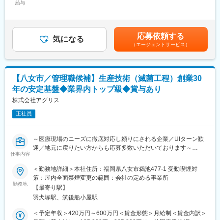
備、管理することがミッションで、将来的には、品質管理部内の
給与
当/月：11,000円～13,000円（固定残業時間9時間0分/月）超過し
業務全般をご経験頂いた後、品質改善やマネジメント等ができる
た時間外労働の残業手当は追加支給＜月給＞166,900円～213,000
中核人材へのキャリアアップを期待しています。
円（一律手当を含む）＜昇給有無＞有＜残業手当＞有＜給与補足
＞■賞与年2回(基本給の3.8か月分)※業績に伴い別途期末賞与有り■
応募依頼する
■配属先部署
気になる
昇給年1回■最大年収は約500万円ほどを想定しております。※経験
（エージェントサービス）
品質保証部：7名
などを考慮いたします。賃金はあくまでも目安の金額であり、選
※部長1名（40代男性）、主任3名（30代男性2名、30代女性1
考を通じて上下する可能性があります。月給(月額)は固定手当を含
名）、メンバー3名（20代男性2名、20代女性1名）
めた表記です。
【八女市／管理職候補】生産技術（滅菌工程）創業30
■魅力
年の安定基盤◆業界内トップ級◆賞与あり
・当社事業である、農業×医療は今後も確実に伸びていきますので
長期的に安定的に、当社の中核人材へキャリアアップしながら働
株式会社アグリス
けます。
正社員
・当社経営層との距離が近く、経営支店を持ちながら裁量のある
仕事を行えます。
・中堅メーカーの事業運営を支える縁の下の力持ちとして、期待
～医療現場のニーズに徹底対応し頼りにされる企業／UIターン歓
しております。
迎／地元に戻りたい方からも応募多数いただいております～
・独自開発した高シェア製品群による商品ポートフォリオで持続
仕事内容
的な成長を実現しており、業界のニーズは堅調に増加しておりま
■業務内容：
＜勤務地詳細＞本社住所：福岡県八女市鵜池477-1 受動喫煙対
す。
・医療機器の生産、販売を行う当社において滅菌工程の生産技術
策：屋内全面禁煙変更の範囲：会社の定める事業所
・地域の働く場の創出や地域雇用に貢献している点も評価され、
をお任せします。
勤務地
「平成28年度ふるさと企業大賞（総務大臣賞）」を受賞しまし
【最寄り駅】
・主に設備管理や品質管理をご担当いただきます。
た。
羽犬塚駅、筑後船小屋駅
・管理職候補として、将来的にはマネジメントなどもお任せした
く考えております。
＜予定年収＞420万円～600万円＜賃金形態＞月給制＜賃金内訳＞
変更の範囲：会社の定める業務