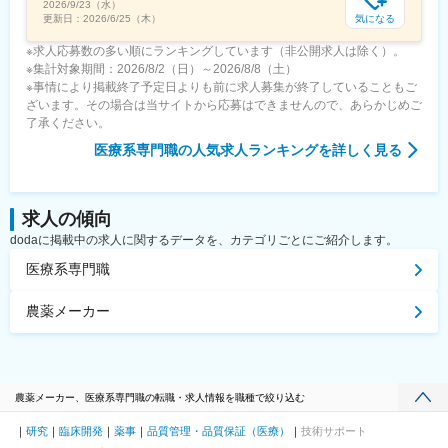
2026/9/23（水）
気になる
更新日：
2026/6/25（木）
※求人応募数の多い順にランキングしています（非公開求人は除く）。
※集計対象期間：2026/8/2（日）～2026/8/8（土）
※事情により掲載終了予定日よりも前に求人募集が終了していることもご
ざいます。その場合は当サイトから応募はできませんので、あらかじめご
了承ください。
医療系専門職
の人気求人ランキングを詳しく見る
求人の傾向
dodaに掲載中の求人に関するデータを、カテゴリごとにご紹介します。
医療系専門職
農薬メーカー
農薬メーカー、医療系専門職の転職・求人情報を職種で絞り込む
研究
臨床開発
薬事
品質管理・品質保証（医療）
技術サポート