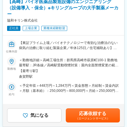
【高崎】バイオ医薬品製造設備のエンジニアリング
国内外の医薬品開発をリードし、グローバルな視点・多彩な人
（設備導入・保全）※キリングループの大手製薬メーカ
脈・最先端の知識を獲得しながら、社会に直接貢献できるやりが
ー
いのある役割です。
協和キリン株式会社
◇戦略立案から実行まで主導
正社員
上場企業
業種未経験歓迎
クリニカルサイエンスリーダーとして、グローバル開発または国
内開発の中心的役割を担い、医薬品開発の戦略構築から実行まで
をリードします。
【東証プライム上場／バイオテクノロジーで有効な治療法のない
◇多様な専門家との協働
病気の治療に取り組む製薬企業／年休125日／住宅補助あり】
開発候補品の価値最大化を目指す臨床開発計画の策定において、
仕事内容
海外グループ会社、各専門部門、研究所、社内医師、社外Key
■業務内容
Opinion Leaderなどと緊密に連携。多様な視点に触れながら、キ
＜勤務地詳細＞高崎工場住所：群馬県高崎市萩原町100-1 勤務地
＜エンジニアリング＞
ャリアに資する幅広い知識と実務経験を積めます（導入評価時も
最寄駅：JR各線／高崎駅受動喫煙対策：屋内全面禁煙変更の範
・新規設備導入、改造：製造設備の新設および既存設備の増設や
勤務地
含む）。
囲：会社の定める事業所
【最寄り駅】
改造に関するプロジェクトマネジメント（計画立案、基本設計、
◇変化に強い知識とスキルの獲得
倉賀野駅
工事管理、適格性評価）
外部環境の変化が激しい医薬品業界において、前例にとらわれな
＜メンテナンス＞
い計画立案を通じ、最新の開発トレンドや技術、各国の規制を習
＜予定年収＞448万円～1,284万円＜賃金形態＞月給制＜賃金内訳
・プロセス設備の保全業務
得できます。
＞月額（基本給）：250,000円～800,000円＜月給＞250,000円～
・TBM(Time Based Maintenance)の見直し
給与
◇論理的思考力・提案力の強化
800,000円＜昇給有無＞有＜残業手当＞有＜給与補足＞※上記年収
＜共通＞
社内経営層や規制当局に受け入れられる開発計画をまとめ上げる
は賞与を含む金額です。(上記とは別途、残業代が支給されま
・エンジニアリングに関するGMP業務：変更管理、設備適格性評
過程で、説得力ある企画力と論理的思考力を磨けます。
す。)※年収・報酬は個人の年齢、能力、経験、担当する業務など
価、キャリブレーション、保全手順作成・維持、計画・報告
◇患者中心の社会貢献を実感
を考慮の上、決定します。賃金はあくまでも目安の金額であり、
応募依頼する
・その他：設備関連逸脱の再発防止策検討、業務委託先（グルー
気になる
臨床開発計画の立案を通じ、患者さんを中心に据えて「本当に社
選考を通じて上下する可能性があります。月給(月額)は固定手当を
（エージェントサービス）
プエンジニアリング会社）との連携・マネジメント
会が求める価値」を形にし、責任を持って実行することで、医療
含めた表記です。
への意義ある貢献を実感できます。