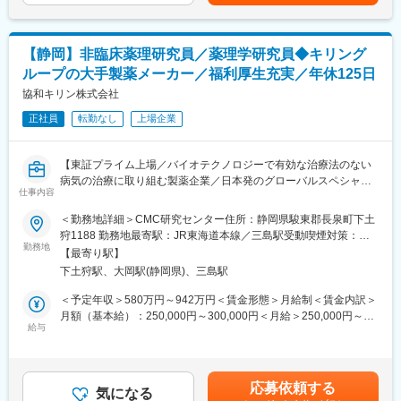
含めた表記です。
ティファーマとなることを目指しています
■ポジションの魅力
変更の範囲：会社の定める業務
遺伝子組換え細胞の構築、培養及び精製といった原薬製造技術
【静岡】非臨床薬理研究員／薬理学研究員◆キリング
は、バイオ医薬品を開発し、グローバルに安定供給する上で鍵に
ループの大手製薬メーカー／福利厚生充実／年休125日
なる技術です。
本業務で自らの研究活動が製品につながる喜びを実感できるとと
協和キリン株式会社
もに、初期開発から上市に至る開発全般への理解が深まるため、
正社員
転勤なし
上場企業
グローバルで通用するキャリア形成にも大いにプラスになりま
す。
・初期開発から上市に向けた承認申請、上市後の製品ライフサイ
【東証プライム上場／バイオテクノロジーで有効な治療法のない
クルマネージメントといった一連の原薬製法開発、特に精製プロ
病気の治療に取り組む製薬企業／日本発のグローバルスペシャリ
セス開発に関する経験を積むことができる
仕事内容
ティファーマへ／年休125日／在宅勤務制度／住宅補助あり】
・海外現地法人、製造委託先、原料・資材ベンダーといった幅広
＜勤務地詳細＞CMC研究センター住所：静岡県駿東郡長泉町下土
いパートナーと協働することにより、グローバルで活躍する経験
■業務内容
狩1188 勤務地最寄駅：JR東海道本線／三島駅受動喫煙対策：屋
が得られる
・薬理研究、特に、血液・血液がん領域の疾患に対する治療薬の
勤務地
内全面禁煙変更の範囲：会社の定める事業所
・新しい精製方法の開発など新たな技術に関する研究開発にチャ
【最寄り駅】
研究
レンジできる
下土狩駅、大岡駅(静岡県)、三島駅
※中長期的には他領域の疾患も対応いただく可能性あり
・プロジェクトや組織のマネジメントを通して、そのスキルを磨
・探索、開発ステージにおける新薬候補の非臨床薬理評価、メカ
＜予定年収＞580万円～942万円＜賃金形態＞月給制＜賃金内訳＞
くことができる
ニズム解析（海外関連部署との連携含む）
月額（基本給）：250,000円～300,000円＜月給＞250,000円～
・委託試験の計画、モニタリング、技術移管
給与
300,000円＜昇給有無＞有＜残業手当＞有＜給与補足＞・年収は
■協和キリンについて
・各種申請業務（国内・海外）
個人の年齢、能力、経験、ご担当いただく業務等を踏まえて検討
当社はバイオ医薬品／抗体技術に特化しながら、海外展開を重点
いたします・社宅に関する事項：賃料の3割程度が本人負担部分と
的に進めている国内トップクラスの製薬メーカーです。
■本ポジションの魅力
なります。※上限額を超過する場合、超過分は本人負担 賃金はあ
「骨・ミネラル」と「血液がん・難治性血液疾患」「希少疾患」
応募依頼する
非臨床薬理評価の担当者として、探索ステージから上市まで幅広
気になる
くまでも目安の金額であり、選考を通じて上下する可能性があり
を重点疾患領域として設定し、同社の強みである抗体技術を活用