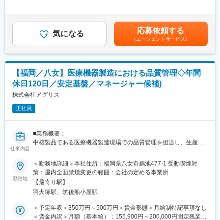
460,000円＜昇給有無＞有＜残業手当＞有＜給与補足＞※上記年収
当社はバイオ医薬品／抗体技術に特化しながら、海外展開を重点
・分析法開発（試験法設定、分析法バリデーション、分析法技術
は賞与を含む※年齢、経験、スキルを考慮し、当社規定にて決定■
的に進めている国内トップクラスの製薬メーカーです。
移転）
賞与：年2回（6月、12月）昨年実績 約5.9か月分■昇給：年1回
「骨・ミネラル」と「血液がん・難治性血液疾患」「希少疾患」
・生産におけるトラブル・変更に対する技術支援
（4月）賃金はあくまでも目安の金額であり、選考を通じて上下す
を重点疾患領域として設定し、同社の強みである抗体技術を活用
応募依頼する
・お取引先との技術的な協議・提案
気になる
る可能性があります。月給(月額)は固定手当を含めた表記です。
した抗体医薬品の国内外における臨床開発ステージアップや、技
（エージェントサービス）
・実験メンバーへの実験の指示、指導、アドバイスを行いなが
術・製品ライセンス契約の締結などを推進し、バイオ医薬等の画
ら、案件の推進とメンバーの育成
期的な新薬を継続的に創出し、日本発のグローバル・スペシャリ
ティファーマとなることを目指しています
※弊社はグローバル展開しているため、海外向けの英語の書類やメ
【福岡／八女】医療機器製造における品質管理◇年間
ールにご対応いただくことがございます。
変更の範囲：会社の定める業務
休日120日／安定基盤／マネージャー候補)
■同社について：
株式会社アグリス
・同社は香料業界で国内トップ級を誇ります。海外の売上比率が
正社員
50％を超えるなどグローバル企業としての側面も備えています。
また、2020年で創業100年を迎えた当社の社外取締役には、2001
年にノーベル化学賞を受賞した野依教授などが名を連ねます。
■業務概要：
・当社の事業は食品／飲料などに香りと風味を付与するフレーバ
中核製品である医療機器製造現場での品質管理を担当し、生産管
ー事業と、香水や化粧品などといった製品に使用される香りを作
仕事内容
理部と連携しながら仕事を進めます。
るフレグランス事業、メントール等の香料素材を作るアロマイン
＜勤務地詳細＞本社住所：福岡県八女市鵜池477-1 受動喫煙対
グリディエンツ事業、医薬品中間体や触媒、写真工業薬と有機電
■詳細：
策：屋内全面禁煙変更の範囲：会社の定める事業所
子材料等の精密化学品を作るファインケミカル事業の4つで構成さ
・作業標準書の作成、QC工程表の作成、QMS、GQP業務
勤務地
れています。フレーバー事業やフレグランス事業で扱う香料は、
【最寄り駅】
・原材料や製品の検査、不良があった場合の原因究明と改善等。
身近な製品に使われていることが多く、生活を彩るために欠かせ
羽犬塚駅、筑後船小屋駅
ない要素となっています。
■ミッション
＜予定年収＞350万円～500万円＜賃金形態＞月給制特記事項なし
品質を担保するための計画書、生産体制、システムを構築、整
＜賃金内訳＞月額（基本給）：155,900円～200,000円固定残業手