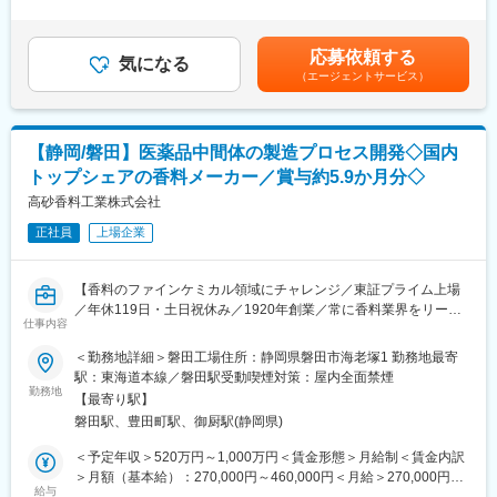
・シグナル検出、安全性文書、コアデータシート、集計報告書、
個人の年齢、能力、経験、ご担当いただく業務等を踏まえ、検討
およびファーマコビジランス資料に対して医学的専門知識を提供
させていただきます。 ※ 住宅補助（エリアや条件により補助額が
し、また開発および市販後活動全般にわたって、安全性情報を提
異なる）：78,000円（東京・独身・最大）116,000円（東京・3人
応募依頼する
供いただきます。
気になる
以下・最大額）、143,000円（東京、4人以上・最大額）賃金はあ
（エージェントサービス）
・社内外の会議において、ファーマコヴィジランス部門を代表し
くまでも目安の金額であり、選考を通じて上下する可能性があり
て出席いただきます
ます。月給(月額)は固定手当を含めた表記です。
・規制に関する知識をもとに、必要に応じて研修を実施いただき
ます
【静岡/磐田】医薬品中間体の製造プロセス開発◇国内
トップシェアの香料メーカー／賞与約5.9か月分◇
■ポジションの魅力
◇日本だけでなく、各国の医療環境・規制・安全性情報を踏まえ
高砂香料工業株式会社
ながら、グローバル視点で患者安全に関わります
正社員
上場企業
◇医学的専門性を活かしながら、安全性シグナル評価、Benefit-
Risk Assessment、RMP、当局対応など、幅広い意思決定に関与
できます。
【香料のファインケミカル領域にチャレンジ／東証プライム上場
◇開発から市販後まで製品ライフサイクル全体に関わり、患者さ
／年休119日・土日祝休み／1920年創業／常に香料業界をリード
んへの価値最大化に貢献できる
仕事内容
し続け、世界28カ国に事業展開／生活を彩るために欠かせない香
◇Medical、Clinical、Regulatory、PV Operationsなど多様な専門
料を製造】
＜勤務地詳細＞磐田工場住所：静岡県磐田市海老塚1 勤務地最寄
家と協働し、クロスファンクショナルに働くことが可能です。
駅：東海道本線／磐田駅受動喫煙対策：屋内全面禁煙
◇グローバル化やDXなど、変化の大きい環境の中で、新しいPV
■業務内容：
勤務地
のあり方を形作る経験ができます
【最寄り駅】
医薬中間体受託製造及び香料原料製造における製造プロセスの確
◇「患者様にとって本当に望ましい安全対策とは何か」を、多様
磐田駅、豊田町駅、御厨駅(静岡県)
立と工業化検討、生産部門への技術移転をご担当いただきます。
なバックグラウンドを持つメンバーと議論できる組織です
〈具体的な業務〉
＜予定年収＞520万円～1,000万円＜賃金形態＞月給制＜賃金内訳
・プロセス設計、スケールアップ検討、設備選定、設備設計、安
＞月額（基本給）：270,000円～460,000円＜月給＞270,000円～
■協和キリンについて
定性試験、リスクアセスメントの実施
給与