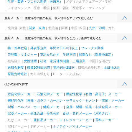
生産・製造・プロセス開発（医療系）
メディカルアフェアーズ・学術
ライセンシング
医療・看護
薬剤
福祉
医療系マーケティング
農薬メーカー、医療系専門職の転職・求人情報をエリアで絞り込む
北海道･東北
関東
東海
北信越
関西
中国･四国
九州・沖縄
海外
農薬メーカー、医療系専門職の転職・求人情報をこだわり条件で絞り込む
第二新卒歓迎
外資系企業
年間休日120日以上
フレックス勤務
管理職・マネジャー
英語を活かす
学歴不問
転勤なし（勤務地限定）
服装自由
女性活躍
社宅・家賃補助制度
上場企業
中国語を活かす
退職金制度
残業20時間未満
完全週休2日制
職種未経験歓迎
土日祝休み
原則定時退社
海外出張あり
U・Iターン支援あり
ほかの業種で探す
総合化学メーカー
石油化学メーカー
機能性化学（有機・高分子）メーカー
機能性化学（無機・ガラス・カーボン・セラミック・セメント・窯業）メーカー
製紙・パルプメーカー
繊維メーカー
金属・製綱・鉱業・非鉄金属メーカー
試薬メーカー・受託合成・受託分析
食品・飲料メーカー（原料含む）
たばこメーカー
化粧品メーカー
トイレタリーメーカー
香料メーカー
肥料メーカー
飼料メーカー
ナノテク・バイオメーカー