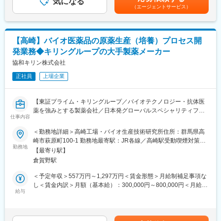
気になる
当を含めた表記です。
（エージェントサービス）
■ポジションの魅力
国内外の医薬品開発をリードし、グローバルな視点・多彩な人
脈・最先端の知識を獲得しながら、社会に直接貢献できるやりが
いのある役割です。
【高崎】バイオ医薬品の原薬生産（培養）プロセス開
◇戦略立案から実行まで主導
発業務◆キリングループの大手製薬メーカー
クリニカルサイエンスリーダーとして、グローバル開発または国
内開発の中心的役割を担い、医薬品開発の戦略構築から実行まで
協和キリン株式会社
をリードします。
正社員
上場企業
◇多様な専門家との協働
開発候補品の価値最大化を目指す臨床開発計画の策定において、
海外グループ会社、各専門部門、研究所、社内医師、社外Key
【東証プライム・キリングループ／バイオテクノロジー・抗体医
Opinion Leaderなどと緊密に連携。多様な視点に触れながら、キ
薬を強みとする製薬会社／日本発グローバルスペシャリティファ
ャリアに資する幅広い知識と実務経験を積めます（導入評価時も
仕事内容
ーマへ】
含む）。
■業務内容：
＜勤務地詳細＞高崎工場・バイオ生産技術研究所住所：群馬県高
◇変化に強い知識とスキルの獲得
・バイオ医薬品の原薬生産プロセス開発（生産細胞構築、培養プ
崎市萩原町100-1 勤務地最寄駅：JR各線／高崎駅受動喫煙対策：
外部環境の変化が激しい医薬品業界において、前例にとらわれな
ロセス開発、新規技術開発、プロセス管理戦略立案、スケールア
勤務地
屋内全面禁煙変更の範囲：会社の定める事業所
い計画立案を通じ、最新の開発トレンドや技術、各国の規制を習
【最寄り駅】
ップ検討、Process characterization試験、製造サイトへの技術移
得できます。
倉賀野駅
管および製造支援など）
◇論理的思考力・提案力の強化
・バイオ医薬品及び再生医療等製品（細胞遺伝子治療）の原薬パ
＜予定年収＞557万円～1,297万円＜賃金形態＞月給制補足事項な
社内経営層や規制当局に受け入れられる開発計画をまとめ上げる
ートにおける国内外規制当局に対する申請関連資料（研究計画
し＜賃金内訳＞月額（基本給）：300,000円～800,000円＜月給＞
過程で、説得力ある企画力と論理的思考力を磨けます。
書・報告書、治験申請書：IND・IMPD、承認申請書：CTD・
給与
300,000円～800,000円＜昇給有無＞有＜残業手当＞有＜給与補足
◇患者中心の社会貢献を実感
BLA）の作成またはレビュー、照会事項対応など
＞※年収は個人の年齢、能力、経験、担当する業務などを考慮の
臨床開発計画の立案を通じ、患者さんを中心に据えて「本当に社
上、決定します。賃金はあくまでも目安の金額であり、選考を通
会が求める価値」を形にし、責任を持って実行することで、医療
■ポジション魅力：
じて上下する可能性があります。月給(月額)は固定手当を含めた表