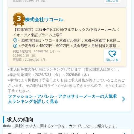
気になる
更新日：
2026/7/24（金）
株式会社ワコール
【京都/東京】広報◆年休120日/フルフレックス/下着メーカーのパ
イオニア／東証プライム上場G
＜勤務地詳細1＞ワコール京都ビル住所：京都府京都市下京区七条御所ノ内南町103 勤務地最寄駅：JR東海道本線／西大路駅受動喫煙対策：屋内全面禁煙＜勤務地詳細2＞麹町ビル住所：東京都千代田区麹町1-1 勤務地最寄駅：東京メトロ線／半蔵門駅受動喫煙対策：屋内全面禁煙変更の範囲：会社の定める事業所
＜予定年収＞450万円～600万円＜賃金形態＞月給制補足事項なし＜賃金内訳＞月額（基本給）：324,000円～431,000円＜月給＞324,000円～431,000円＜昇給有無＞有＜残業手当＞有＜給与補足＞※経験・能力を考慮し、当社規定により決定させていただきます。■昇給：年1回■賞与：年1回（6月）賃金はあくまでも目安の金額であり、選考を通じて上下する可能性があります。月給(月額)は固定手当を含めた表記です。
掲載予定期間：
2026/7/20（月）
〜
2026/10/18（日）
気になる
更新日：
2026/7/20（月）
※求人応募数の多い順にランキングしています（非公開求人は除く）。
※集計対象期間：2026/7/31（金）～2026/8/6（木）
※事情により掲載終了予定日よりも前に求人募集が終了していることもご
ざいます。その場合は当サイトから応募はできませんので、あらかじめご
了承ください。
ファッション・アパレル・アクセサリーメーカー
の人気求
人ランキングを詳しく見る
求人の傾向
dodaに掲載中の求人に関するデータを、カテゴリごとにご紹介します。