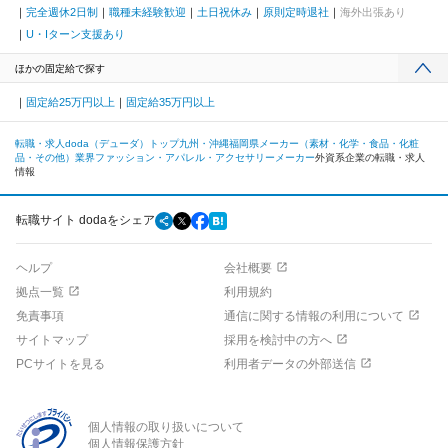
完全週休2日制
職種未経験歓迎
土日祝休み
原則定時退社
海外出張あり
U・Iターン支援あり
ほかの固定給で探す
固定給25万円以上
固定給35万円以上
転職・求人doda（デューダ）トップ
九州・沖縄
福岡県
メーカー（素材・化学・食品・化粧
品・その他）業界
ファッション・アパレル・アクセサリーメーカー
外資系企業の転職・求人
情報
転職サイト dodaをシェア
ヘルプ
会社概要
拠点一覧
利用規約
免責事項
通信に関する情報の利用について
サイトマップ
採用を検討中の方へ
PCサイトを見る
利用者データの外部送信
個人情報の取り扱いについて
個人情報保護方針