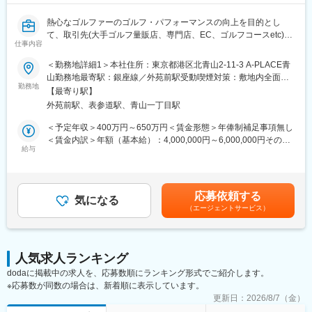
ができる点も好評いただいております！
配属店舗により異なりますが、幅広い年代のスタッフが在籍して
他店舗とのコミュニケーションの機会も多く社員間の交流もしや
います。
熱心なゴルファーのゴルフ・パフォーマンスの向上を目的とし
すい環境です。
目標は個人単位・店舗単位で設定されますが、いわゆるノルマで
て、取引先(大手ゴルフ量販店、専門店、EC、ゴルフコースetc)へ
仕事内容
はなく、チーム全体で協力しながら達成を目指すスタイルです。
タイトリスト/フットジョイ製品の販売・営業活動を強化するため
に増員いたします。
変更の範囲：会社の定める業務
＜勤務地詳細1＞本社住所：東京都港区北青山2-11-3 A-PLACE青
■キャリアについて：
主要エリア：関東、関西、札幌、福岡、仙台、東海、四国など
山勤務地最寄駅：銀座線／外苑前駅受動喫煙対策：敷地内全面禁
販売スタッフとして経験を積んだ後は、リーダー職や店舗責任者
※ボール、クラブ、ギア、シューズ、グローブなどのカテゴリー、
勤務地
煙＜勤務地詳細2＞九州エリア（直行直帰）住所：自宅を拠点とし
【最寄り駅】
など段階的にキャリアアップが可能です。
エリアはその時の空き状況により変動いたします。
た直行直帰スタイルとなります。 受動喫煙対策：敷地内全面禁煙
外苑前駅、表参道駅、青山一丁目駅
さらに、本社ポジションへの異動機会（バイヤー等）もあり、現
＜勤務地詳細3＞関西地域（直行直帰）※大阪・兵庫がメイン住
場経験を活かした多様なキャリア形成を支援しています。社内公
■概要：
所：自宅を拠点とした直行直帰スタイルとなります。 受動喫煙対
＜予定年収＞400万円～650万円＜賃金形態＞年俸制補足事項無し
募制度もあり、自らチャレンジできる環境が整っています。
タイトリスト/フットジョイ製品のセールス担当として、ゴルフ小
策：敷地内全面禁煙変更の範囲：会社の定める事業所
＜賃金内訳＞年額（基本給）：4,000,000円～6,000,000円その他
売店への卸売り営業活動業務等に携わるポジションです。当社の
給与
固定手当/月：24,000円＜月額＞357,333円～524,000円（12分
■企業概要：
製品を販売することにとどまらず、熱心で上達志向のあるゴルフ
割）＜昇給有無＞有＜残業手当＞有＜給与補足＞・能力・経験・
1881年創業のPVH corp.は、「Calvin Klein」や「TOMMY
ァーが正しくゴルフボール/クラブ/ギア/シューズ/グローブ/アパレ
前職の給与を考慮します。賃金はあくまでも目安の金額であり、
HILFIGER」を展開するグローバルアパレル企業です。世界40カ
ルを選択し、弊社ブランドユーザーのスコアアップに貢献できる
選考を通じて上下する可能性があります。月給(月額)は固定手当を
応募依頼する
国以上に事業を展開し、多くのスタッフが活躍しています。
ようサポートいただける方を求めています。
気になる
含めた表記です。
日本国内においても複数ブランドを展開し、安定した成長を続け
（エージェントサービス）
ています。
■業務詳細：
既存取引先であるゴルフ場・ゴルフ用品専門店を中心とした営業
変更の範囲：会社の定める業務
活動が中心となります。
人気求人ランキング
dodaに掲載中の求人を、応募数順にランキング形式でご紹介します。
・ゴルフ場・専門店における適正な在庫管理と売上予測
※応募数が同数の場合は、新着順に表示しています。
・ゴルフ場・専門店スタッフへの教育・講習会の企画・実施
・フィッティング・イベント等の企画
更新日：
2026/8/7（金）
・店舗における当社製品のディスプレイの提案及び改善