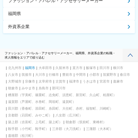
ファッション・アパレル・アクセサリーメーカー
福岡県
外資系企業
ファッション・アパレル・アクセサリーメーカー、福岡県、外資系企業の転職・
求人情報をエリアで絞り込む
北九州市
福岡市
大牟田市
久留米市
直方市
飯塚市
田川市
柳川市
八女市
筑後市
大川市
行橋市
豊前市
中間市
小郡市
筑紫野市
春日市
大野城市
宗像市
太宰府市
古賀市
福津市
うきは市
宮若市
嘉麻市
朝倉市
みやま市
糸島市
那珂川市
糟屋郡（宇美町、篠栗町、志免町、須恵町、新宮町、久山町、粕屋町）
遠賀郡（芦屋町、水巻町、岡垣町、遠賀町）
田川郡（香春町、添田町、糸田町、大任町、赤村、福智町、川崎町）
京都郡（苅田町、みやこ町）
八女郡（広川町）
築上郡（吉富町、上毛町、築上町）
朝倉郡（筑前町、東峰村）
鞍手郡（小竹町、鞍手町）
三井郡（大刀洗町）
三潴郡（大木町）
嘉穂郡（桂川町）