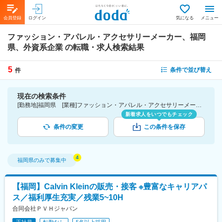
会員登録
ログイン
気になる
メニュー
ファッション・アパレル・アクセサリーメーカー、福岡
県、外資系企業
の転職・求人検索結果
5
条件で並び替え
件
現在の検索条件
[勤務地]福岡県 [業種]ファッション・アパレル・アクセサリーメーカー-メーカー（素材・化学・食品・化粧品・その他）業界 [詳細条件](会社・職場の環境)外資系企業
新着求人をいつでもチェック
条件の変更
この条件を保存
福岡県
のみで募集中
【福岡】Calvin Kleinの販売・接客 ※豊富なキャリアパ
ス／福利厚生充実／残業5~10H
合同会社ＰＶＨジャパン