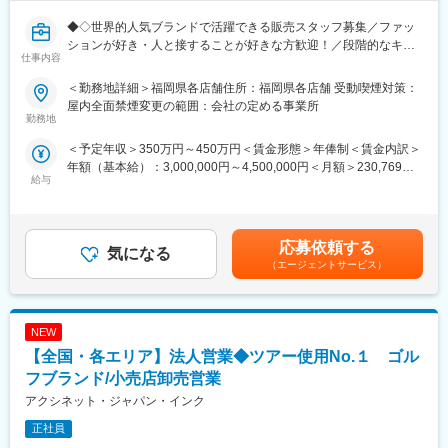
いただくことも。
またスタッフの年齢層も近く、和気あいあいとした雰囲気で仕事
ができる点も好評いただいております！
◆◇世界的人気ブランドで活躍できる販売スタッフ募集／ファッ
■店舗構成：店舗によって異なりますが、10代～60代までの幅広
他店舗とのコミュニケーションの機会も多く社員間の交流もしや
ションが好き・人と接することが好きな方歓迎！／段階的なキャ
い世代が活躍中です。
すい環境です。
仕事内容
リアアップ制度あり／やりがいを実感できる環境／未経験・経験
店舗予算・個人予算がありますが、ノルマではないため、店舗メ
浅めでも安心の教育体制／福利厚生充実で長く働ける環境◇◆
＜勤務地詳細＞福岡県各店舗住所：福岡県各店舗 受動喫煙対策：
ンバーでチームワークを発揮して達成に向けて
屋内全面禁煙変更の範囲：会社の定める事業所
どうすれば良いかを考えていただきます。
変更の範囲：会社の定める業務
■業務内容：
勤務地
アメリカ発の人気ファッションブランド「TOMMY HILFIGER」の
■キャリアパス：
＜予定年収＞350万円～450万円＜賃金形態＞年俸制＜賃金内訳＞
店舗にて、接客を中心とした店舗運営に幅広く携わっていただき
キャリアパス:ストアスタッフからスタートし、サブストアマネー
年額（基本給）：3,000,000円～4,500,000円＜月額＞230,769円
ます。ブランドの魅力をお客様に伝えながら、ファンづくりに貢
ジャー、ストアマネージャーへとキャリアを積んで頂けるよう、
給与
～346,153円（13分割）＜昇給有無＞有＜残業手当＞有＜給与補
献するポジションです。
各種トレーニングをご用意しております。
足＞予定年収はあくまでも目安の金額であり、選考を通じて上下
・店頭での接客および販売業務
また、複数店舗を統括するエリアマネージャー、本社スタッフ
する可能性があります。・業績連動賞与：年1回賃金はあくまでも
・商品管理（入荷対応、在庫管理など）
（バイヤー・VMD・人事など）に挑戦できるチャンスがありま
目安の金額であり、選考を通じて上下する可能性があります。月
・売場づくりやディスプレイの調整
応募依頼する
す！
気になる
給(月額)は固定手当を含めた表記です。
・スタッフ教育やチームサポート
（エージェントサービス）
実際に弊社ではスタッフスタートの方が多く、現在エリアマネー
・店舗イベントの企画・運営（状況に応じて）
ジャーの80％が販売スタッフからキャリアを積んで、活躍いただ
いております。
■接客スタイル：
一人ひとりの挑戦してみたい！という声を大切にしており、自己
NEW
お客様一人ひとりのニーズに合わせた提案型の接客を大切にして
成長が叶う環境です。
います。会話を通じて信頼関係を築きながら、その方に最適な商
【全国・各エリア】法人営業◆ツアー使用No.１ ゴル
品をご提案していただきます。
フブランド/小売店卸売営業
■魅力点について
「またあなたから買いたい」と思っていただけるような接客を目
新しい試みに積極的な企業風土があり、上記の通りご本人様次第
アクシネット・ジャパン・インク
指せるのが魅力です。
でご希望のキャリア形成が叶います。
正社員
またスタッフの年齢層も近く、和気あいあいとした雰囲気で仕事
■店舗環境：