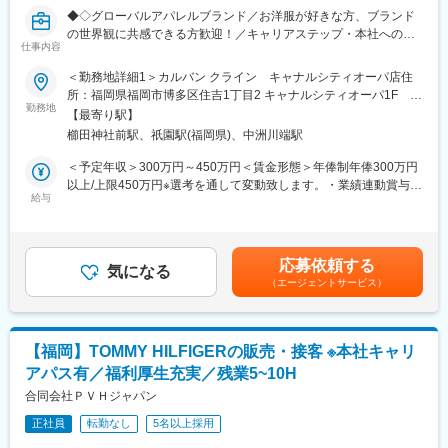
客様と関係構築ができ、「あなたに接客をしてほしい」と言って
◆◇グローバルアパレルブランド／お洋服が好きな方、ブランド
いただくことも。
の世界観に共感できる方歓迎！／キャリアステップ・本社へのキ
仕事内容
ャリアパスも豊富／目の前でお客様に喜んでいただけるやりがい
■店舗構成：店舗によって異なりますが、10代～60代までの幅広
のあるお仕事／研修制度があるので経験が浅い方でも安心！／制
い世代が活躍中です。
＜勤務地詳細1＞カルバン クライン キャナルシティオーパ店住
服貸与・社割・育休産休制度など福利厚生も充実でワークライフ
店舗予算・個人予算がありますが、ノルマではないため、店舗メ
所：福岡県福岡市博多区住吉1丁目2 キャナルシティオーパ1F
バランス◎◇◆
ンバーでチームワークを発揮して達成に向けて
勤務地
S103区画受動喫煙対策：屋内全面禁煙＜勤務地詳細2＞カルバ
【最寄り駅】
どうすれば良いかを考えていただきます。
ン・クライン 博多阪急 住所：福岡県福岡市博多区博多駅中央街1-
櫛田神社前駅、祇園駅(福岡県)、中洲川端駅
■業務内容：
1 博多阪急 フロア6F受動喫煙対策：敷地内喫煙可能場所あり変更
東京都各店舗のCalvin Kleinにて販売スタッフとして、ブランドの
■キャリアパス：
の範囲：会社の定める事業所
＜予定年収＞300万円～450万円＜賃金形態＞年俸制年俸300万円
魅力を多くのお客様に広めて頂くべく、接客販売業務全般をお任
キャリアパス:ストアスタッフからスタートし、サブストアマネー
以上/上限450万円※選考を通して変動致します。・業績連動賞与：
せ致します。
ジャー、ストアマネージャーへとキャリアを積んで頂けるよう、
給与
年1回＜賃金内訳＞年額（基本給）：3,000,000円～4,500,000円
・接客販売業務
各種トレーニングをご用意しております。
＜月額＞230,769円～346,153円（13分割）＜昇給有無＞有＜残業
・顧客様管理
また、複数店舗を統括するエリアマネージャー、本社スタッフ
手当＞有＜給与補足＞予定年収はあくまでも目安の金額であり、
・顧客様へのメッセージ送付
（バイヤー・VMD・人事など）に挑戦できるチャンスがありま
選考を通じて上下する可能性があります。賃金はあくまでも目安
応募依頼する
・公式HPスタッフスタイリングの更新
す！
気になる
の金額であり、選考を通じて上下する可能性があります。月給(月
（エージェントサービス）
・在庫管理、店内・商品整理
実際に弊社ではスタッフスタートの方が多く、現在エリアマネー
額)は固定手当を含めた表記です。
・販売計画書の作成 等
ジャーの80％が販売スタッフからキャリアを積んで、活躍いただ
いております。
■接客スタイル：
一人ひとりの挑戦してみたい！という声を大切にしており、自己
【福岡】TOMMY HILFIGERの販売・接客 ※本社キャリ
一人一人のお客様と向き合い、寄り添うような接客スタイルで
成長が叶う環境です。
アパス有／福利厚生充実／残業5~10H
す。お客様との会話を楽しみながらブランドの魅力を多くの方に
お伝えしてください。
合同会社ＰＶＨジャパン
■魅力点について
目の前でお客様に喜んでいただけることが何よりもやりがい。お
新しい試みに積極的な企業風土があり、上記の通りご本人様次第
正社員
転勤なし
5名以上採用
客様と関係構築ができ、「あなたに接客をしてほしい」と言って
でご希望のキャリア形成が叶います。