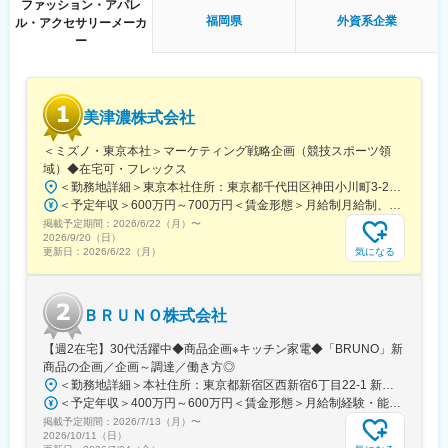
ファッション・アパレ
・適切な与信管理
福岡県
外資系企業
ル・アクセサリーメーカ
ー
■魅力：
世界的トップ・クラスのゴルフ総合メーカーの営業担当として、
大手取引先を中心に裁量を持ちながらダイナミックな仕事にチャ
美津濃株式会社
レンジできます。店舗を訪れたお客様の要望に応える提案を行
い、その活動を通じて直接お客様の声を聴くことだけでなく、多
＜ミズノ・東京本社＞マーケティング戦略企画（競技スポーツ領
くの熱心なゴルファーのスコアアップに貢献するやりがいのある
域）◆在宅可・フレックス
お仕事です。将来のキャリアパスとしては事業責任者または担当
＜勤務地詳細＞東京本社住所：東京都千代田区神田小川町3-22 勤務地最寄駅：JR各線／御茶ノ水駅受動喫煙対策：敷地内全面禁煙変更の範囲：会社の定める事業所（リモートワーク含む）
プロダクト以外の製品に携われるチャンスがあります。
＜予定年収＞600万円～700万円＜賃金形態＞月給制月給制、昇給年1回（6月）、賞与年2回（夏・冬）＜賃金内訳＞月額（基本給）：375,000円～400,000円＜月給＞375,000円～400,000円＜昇給有無＞有＜残業手当＞有＜給与補足＞賞与は年2回（夏・冬）支給、4ヶ月分程度。賃金はあくまでも目安の金額であり、選考を通じて上下する可能性があります。月給(月額)は固定手当を含めた表記です。
掲載予定期間：
2026/6/22（月）
〜
■同社について：
2026/9/20（日）
アクシネット社の歴史はゴルフに深く根付いています。創業当初
気になる
更新日：
2026/6/22（月）
から、優れた製品パフォーマンス、技術革新、最高の品質、優れ
たサービスを通じて、熱心なゴルファーの体験をより豊かにする
ことに取り組んできました。単なる一流のゴルフブランドや製品
ＢＲＵＮＯ株式会社
の寄せ集めではありません。ゴルフへの情熱で団結したチームで
す。
【週2在宅】30代活躍中◆商品企画※キッチン家電◆「BRUNO」新
商品の企画／企画～調達／働き方◎
＜勤務地詳細＞本社住所：東京都新宿区西新宿6丁目22-1 新宿スクエアタワー B1階勤務地最寄駅：東京メトロ丸ノ内線／西新宿駅受動喫煙対策：屋内全面禁煙変更の範囲：会社の定める事業所（リモートワーク含む）
変更の範囲：会社の定める業務
＜予定年収＞400万円～600万円＜賃金形態＞月給制経験・能力を考慮の上、優遇いたします。＜賃金内訳＞月額（基本給）：300,000円～450,000円＜月給＞300,000円～450,000円＜昇給有無＞有＜残業手当＞有＜給与補足＞・賞与実績：年2回・昇給：年1回※半年毎に評価を行い、評価が高ければ年齢に関係なく昇給・昇格していきます。創造性の高い人・新しいことにチャレンジした人が高い評価を得られます。賃金はあくまでも目安の金額であり、選考を通じて上下する可能性があります。月給(月額)は固定手当を含めた表記です。
掲載予定期間：
2026/7/13（月）
〜
2026/10/11（日）