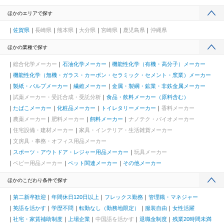
ほかのエリアで探す
佐賀県
長崎県
熊本県
大分県
宮崎県
鹿児島県
沖縄県
ほかの業種で探す
総合化学メーカー
石油化学メーカー
機能性化学（有機・高分子）メーカー
機能性化学（無機・ガラス・カーボン・セラミック・セメント・窯業）メーカー
製紙・パルプメーカー
繊維メーカー
金属・製綱・鉱業・非鉄金属メーカー
試薬メーカー・受託合成・受託分析
食品・飲料メーカー（原料含む）
たばこメーカー
化粧品メーカー
トイレタリーメーカー
香料メーカー
農薬メーカー
肥料メーカー
飼料メーカー
ナノテク・バイオメーカー
住宅設備・建材メーカー
家具・インテリア・生活雑貨メーカー
文房具・事務・オフィス用品メーカー
スポーツ・アウトドア・レジャー用品メーカー
玩具メーカー
ベビー用品メーカー
ペット関連メーカー
その他メーカー
ほかのこだわり条件で探す
第二新卒歓迎
年間休日120日以上
フレックス勤務
管理職・マネジャー
英語を活かす
学歴不問
転勤なし（勤務地限定）
服装自由
女性活躍
社宅・家賃補助制度
上場企業
中国語を活かす
退職金制度
残業20時間未満