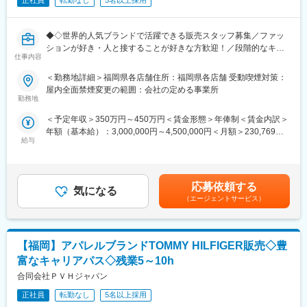
正社員
転勤なし
5名以上採用
◆◇世界的人気ブランドで活躍できる販売スタッフ募集／ファッ
ションが好き・人と接することが好きな方歓迎！／段階的なキャ
仕事内容
リアアップ制度あり／やりがいを実感できる環境／未経験・経験
浅めでも安心の教育体制／福利厚生充実で長く働ける環境◇◆
＜勤務地詳細＞福岡県各店舗住所：福岡県各店舗 受動喫煙対策：
屋内全面禁煙変更の範囲：会社の定める事業所
■業務内容：
勤務地
アメリカ発の人気ファッションブランド「Calvin Klein」の店舗に
＜予定年収＞350万円～450万円＜賃金形態＞年俸制＜賃金内訳＞
て、接客を中心とした店舗運営に幅広く携わっていただきます。
年額（基本給）：3,000,000円～4,500,000円＜月額＞230,769円
ブランドの魅力をお客様に伝えながら、ファンづくりに貢献する
給与
～346,153円（13分割）＜昇給有無＞有＜残業手当＞有＜給与補
ポジションです。
足＞予定年収はあくまでも目安の金額であり、選考を通じて上下
・店頭での接客および販売業務
する可能性があります。・業績連動賞与：年1回賃金はあくまでも
・商品管理（入荷対応、在庫管理など）
目安の金額であり、選考を通じて上下する可能性があります。月
・売場づくりやディスプレイの調整
応募依頼する
気になる
給(月額)は固定手当を含めた表記です。
・スタッフ教育やチームサポート
（エージェントサービス）
・店舗イベントの企画・運営（状況に応じて）
■接客スタイル：
【福岡】アパレルブランドTOMMY HILFIGER販売◇豊
お客様一人ひとりのニーズに合わせた提案型の接客を大切にして
います。会話を通じて信頼関係を築きながら、その方に最適な商
富なキャリアパス◇残業5～10h
品をご提案していただきます。
合同会社ＰＶＨジャパン
「またあなたから買いたい」と思っていただけるような接客を目
指せるのが魅力です。
正社員
転勤なし
5名以上採用