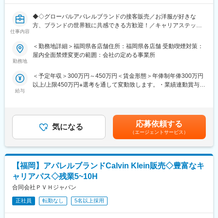
■店舗環境：
◆◇グローバルアパレルブランドの接客販売／お洋服が好きな
配属店舗により異なりますが、幅広い年代のスタッフが在籍して
方、ブランドの世界観に共感できる方歓迎！／キャリアステッ
います。
仕事内容
プ・本社へのキャリアパスも豊富／目の前でお客様に喜んでいた
目標は個人単位・店舗単位で設定されますが、いわゆるノルマで
だけるやりがいのあるお仕事／研修制度があるので経験が浅い方
はなく、チーム全体で協力しながら達成を目指すスタイルです。
＜勤務地詳細＞福岡県各店舗住所：福岡県各店舗 受動喫煙対策：
でも安心！／制服貸与・社割・育休産休制度など福利厚生も充実
屋内全面禁煙変更の範囲：会社の定める事業所
でワークライフバランス◎◇◆
■キャリアについて：
勤務地
販売スタッフとして経験を積んだ後は、リーダー職や店舗責任者
＜予定年収＞300万円～450万円＜賃金形態＞年俸制年俸300万円
■業務内容：
など段階的にキャリアアップが可能です。
以上/上限450万円※選考を通して変動致します。・業績連動賞与：
福岡店のTOMMY HILFIGERにて販売スタッフとして、ブランドの
さらに、本社ポジションへの異動機会（バイヤー等）もあり、現
給与
年1回＜賃金内訳＞年額（基本給）：3,000,000円～4,500,000円
魅力を多くのお客様に広めて頂くべく、接客販売業務全般をお任
場経験を活かした多様なキャリア形成を支援しています。社内公
＜月額＞230,769円～346,153円（13分割）＜昇給有無＞有＜残業
せ致します。
募制度もあり、自らチャレンジできる環境が整っています。
手当＞有＜給与補足＞予定年収はあくまでも目安の金額であり、
・接客販売業務
選考を通じて上下する可能性があります。賃金はあくまでも目安
・顧客様管理
■企業概要：
応募依頼する
気になる
の金額であり、選考を通じて上下する可能性があります。月給(月
・顧客様へのメッセージ送付
1881年創業のPVH corp.は、「Calvin Klein」や「Tommy
（エージェントサービス）
額)は固定手当を含めた表記です。
・公式HPスタッフスタイリングの更新
Hilfiger」を展開するグローバルアパレル企業です。世界40カ国以
・在庫管理、店内・商品整理
上に事業を展開し、多くのスタッフが活躍しています。
・販売計画書の作成 等
日本国内においても複数ブランドを展開し、安定した成長を続け
【福岡】アパレルブランドCalvin Klein販売◇豊富なキ
ています。
■接客スタイル：
ャリアパス◇残業5~10H
一人一人のお客様と向き合い、寄り添うような接客スタイルで
変更の範囲：会社の定める業務
合同会社ＰＶＨジャパン
す。お客様との会話を楽しみながらブランドの魅力を多くの方に
お伝えしてください。
正社員
転勤なし
5名以上採用
目の前でお客様に喜んでいただけることが何よりもやりがい。お