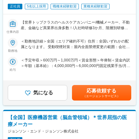
・ビジネス目標の達成と事業価値の創出に向けて、ITおよびデジ
■キャリアパス
正社員
5名以上採用
職種未経験歓迎
業種未経験歓迎
タルソリューションを提案し、その導入・活用を支援する。
マネージャー、本社部門など、長期的に多くのキャリアパスがご
・ビジネス部門とIT部門の橋渡し役として、優先順位、期待値、
ざいます。
およびソリューション方針の整合を図る。
例）GROWプログラム：短期間にて他部署の業務体験が可能／社
【世界トップクラスのヘルスケアカンパニー/機械メーカー、不動
■プロジェクト推進
内公募制度：職種、セクター間の異動を行える制度
産、金融など異業界出身多数！/入社時研修3か月、階層別研修な
・担当するITプロジェクトおよび施策について、計画策定、実
仕事内容
ど手厚い研修体制/キャリアパス充実/圧倒的な製品力/業界トップ
行、および進捗管理をリードする。
変更の範囲：会社の定める業務
シェアの製品多数/インセンティブ制度/入社想定日：2026年10月1
＜勤務地詳細＞全国（エリア確約不可）住所：全国いずれかの配
・プロジェクトにおける課題やリスクを主体的に特定・管理し、
日】
属となります。 受動喫煙対策：屋内全面禁煙変更の範囲：会社の
適切な対策を推進することで、円滑なプロジェクト遂行を実現す
勤務地
定める事業所
る。
★自分の提案が、医療現場の課題解決に繋がる営業職です！
・社内外の関係者と連携しながら、プロジェクトの成功に向けて
＜予定年収＞600万円～1,000万円＜賃金形態＞年俸制＜賃金内訳
★個人の裁量が大きく、年齢・性別関係・社歴関係なく活躍でき
推進する。
＞年額（基本給）：4,000,000円～6,000,000円固定残業手当/月：
る環境です！
■ソリューション・システム管理
給与
50,000円～65,000円（固定残業時間20時間0分/月）超過した時間
★研修制度が非常に手厚く、医療機器営業のキャリア形成には最
・担当するシステムおよびアプリケーションの安定運用と継続的
外労働の残業手当は追加支給＜月額＞383,333円～565,000円（12
適な環境です！
な改善を推進する。
分割）（一律手当を含む）＜昇給有無＞有＜残業手当＞有＜給与
■ステークホルダーコミュニケーション・協働
補足＞※ご経験やスキルを考慮し決定いたします。※上記はインセ
■業務詳細
応募依頼する
・プロジェクトの状況、リスク、課題、およびシステム変更に関
気になる
ンティブを含む金額です。賃金はあくまでも目安の金額であり、
担当エリアの病院（主に医師）に対し、当社にて扱っている製品
（エージェントサービス）
する情報を、関係者へ適切に共有する。
選考を通じて上下する可能性があります。月給(月額)は固定手当を
を提案していただきます。医師のニーズを掘り下げた上で解決に
・グローバルおよびリージョナルのITチームと連携し、IT戦略、お
含めた表記です。
最適なソリューションを提案する、コンサルティングのような営
よび各種イニシアチブの実行を支援する。
業スタイルになります。
【全国】医療機器営業（脳血管領域）＊世界屈指の医
＜具体的な業務内容＞
変更の範囲：会社の定める業務
・担当する製品の提案、技術サポート（手術の立会いあり）
療メーカー
・最新の医療関連情報の提供、医療機関へのサポート（勉強・セ
ジョンソン・エンド・ジョンソン株式会社
ミナーの主催など）