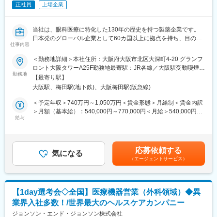
慮の上、決定いたします。
正社員
上場企業
・プロケア営業事業部は全国で200名程度の規模で、6～7割くら
いが女性の方です。20代～30代の方が多く、中途入社の方も大勢
■担当製品
活躍しております。
当社は、眼科医療に特化した130年の歴史を持つ製薬企業です。
心臓のリズム異常（不整脈）を治療する医療機器を、医師に提
日本発のグローバル企業として60カ国以上に拠点を持ち、目の健
案・サポートします。ただ製品を売るのではなく、「この患者さ
仕事内容
康のために様々な革新的な治療法とデジタルソリューションを提
んの場合は、この機器をこう使うとよい」といった使い方まで含
供し、世界中の人々の視覚に関わる社会問題に取り組んでいま
めてアドバイスをし、専門知識を活かしたコンサルティング型の
＜勤務地詳細＞本社住所：大阪府大阪市北区大深町4-20 グランフ
す。
営業です。
ロント大阪タワーA25F勤務地最寄駅：JR各線／大阪駅受動喫煙対
また、治療や手術に立ち会い、医療スタッフの機器操作をサポー
勤務地
策：屋内全面禁煙変更の範囲：会社の定める事業所（リモートワ
【最寄り駅】
■業務概要：
トします。
ーク含む）
大阪駅、梅田駅(地下鉄)、大阪梅田駅(阪急線)
日本およびグローバルの事業部門と連携しながら、業務の有効
性、業務効率、および組織パフォーマンスの向上につながるデジ
■不整脈とは
＜予定年収＞740万円～1,050万円＜賃金形態＞月給制＜賃金内訳
タルソリューションおよび情報システムの企画・設計・導入・運
通常、心臓は一定のリズムで規則正しく動いていますが、そのリ
＞月額（基本給）：540,000円～770,000円＜月給＞540,000円～
用支援を担います。
ズムが遅くなったり、速くなったり、不規則になったりする状態
給与
770,000円＜昇給有無＞有＜残業手当＞有＜給与補足＞※経験・能
研究開発を主な担当領域とし、状況に応じて他領域(Healthcare、
をまとめて「不整脈」と呼びます。
力等を考慮の上、当社規定により決定します。■賞与：年1回支給
Customer Engagement、人事、法務、財務など)の業務を支援す
■基本給改定：年1回（4月）賃金はあくまでも目安の金額であ
ることもあります。
■研修制度
り、選考を通じて上下する可能性があります。月給(月額)は固定手
応募依頼する
信頼されるDigital & IT Business Partnerとして、事業部門、
入社後は約3か月間、会社や製品について学ぶ研修を実施します。
気になる
当を含めた表記です。
（エージェントサービス）
Digital & IT組織、外部パートナーと密接に連携しながら、ビジネ
座学だけでなく、実際に製品を操作しながら基礎を身につけたう
スニーズの理解、システム関連施策の推進、ITソリューションの
えで現場に配属されます。配属後も、上司・先輩のフォローや勉
提供、および持続的な事業成果の実現を支援します。
強会、年次・階層別研修など継続的な学びの機会があり、業界未
【主な職務内容と責任】
経験の方も安心して成長できる環境です。
【1day選考会◇全国】医療機器営業（外科領域）◆異
■ビジネスパートナーシップ
※初期研修期間中は会社で手配するビジネスホテルに宿泊していた
業界入社多数！/世界最大のヘルスケアカンパニー
・R&Dおよび関連部門のステークホルダーと信頼関係を構築し、
だきます。
業務上の課題、ニーズ、および優先事項を理解する。
ジョンソン・エンド・ジョンソン株式会社