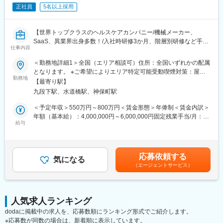
蓋内ステント、急性期虚血性脳梗塞の血栓除去デバイスを取り扱
ございます。それを実現するための社内制度も大変充実しており
正社員
5名以上採用
っています。虚血そして出血性脳卒中ケア領域におけるアンメッ
ます。
トニーズに応えられる画期的なソリューションの提供を通じて、
例）GROWプログラム：短期間にて他部署の業務体験が可能／社
脳卒中の軌跡を変え、脳卒中治療をさらに加速させることを使命
内公募制度：職種、セクター間の異動を行える制度
【世界トップクラスのヘルスケアカンパニー/機械メーカー、
としています。
SaaS、異業界出身多数！/入社時研修3か月、階層別研修など手厚
■魅力・やりがい
変更の範囲：会社の定める業務
仕事内容
い研修体制/キャリアパス充実/圧倒的な製品力/業界トップシェア
ニューロバスキュラー営業部では、1/3が女性と、女性も活躍しや
の製品多数/インセンティブ制度】
＜勤務地詳細1＞全国（エリア相談可）住所：全国いずれかの配属
すく、時間的制約のある中でも、デジタルの活用や担当施設のマ
となります。 ※ご希望によりエリア特定可能受動喫煙対策：屋内
ネジメントの工夫により、成果を生み出しやすいビジネスです。
■業務詳細：
勤務地
全面禁煙＜勤務地詳細2＞本社住所：東京都千代田区西神田3-5-2
性別を問わず、デジタルやエリアマネジメント、面談スキルなど
【最寄り駅】
担当エリアの病院（主に医師）に対し、当社メディカルカンパニ
千代田ファーストビル西館勤務地最寄駅：東西線／九段下駅受動
汎用性のあるスキルの向上が求められ、トレーニング機会の提供
九段下駅、水道橋駅、神保町駅
ーの扱っている製品を提案していただきます。
喫煙対策：屋内全面禁煙変更の範囲：会社の定める事業所（リモ
もさることながら、実践を通じて自己成長が可能です。
＜具体的な業務例＞
ートワーク含む）
＜予定年収＞550万円～800万円＜賃金形態＞年俸制＜賃金内訳＞
■研修・教育制度
・担当する製品の提案、技術サポート（手術の立会いあり）
年額（基本給）：4,000,000円～6,000,000円固定残業手当/月：
業界や企業、製品に関して知識を深めるため、3ヶ月程度の初期研
・最新の医療関連情報の提供
給与
50,000円～100,000円（固定残業時間20時間0分/月）超過した時
修（東京本社で実施予定）がございます。座学のみならず実際に
・医療機関へのサポート（勉強・セミナーの主催など）
間外労働の残業手当は追加支給＜月額＞383,333円～600,000円
機器にも触れていただくなど、基礎的な知識・スキルをインプッ
・販売代理店へのサポート（製品情報の提供・勉強会の主催な
（12分割）（一律手当を含む）＜昇給有無＞有＜残業手当＞有＜
トしてから現場へ配属となります。配属後についてもOJT研修な
ど）
給与補足＞※上記年収は目安であり、ご経験やスキルを考慮し決定
らびにeラーニングのプログラムがあるため、業界未経験の方でも
応募依頼する
・各種学会への参加
気になる
いたします。賃金はあくまでも目安の金額であり、選考を通じて
キャッチアップできる環境があります。
（エージェントサービス）
＜配属エリア＞
上下する可能性があります。月給(月額)は固定手当を含めた表記で
※初期研修期間中は会社で手配するビジネスホテルに宿泊していた
選考を通して決定いたします。
す。
だきます。
■研修・教育制度：
変更の範囲：会社の定める業務
人気求人ランキング
入社後は会社、製品に関して知識を深めていただくため3か月の研
dodaに掲載中の求人を、応募数順にランキング形式でご紹介します。
修を行っています。座学だけでなく、実際に担当する製品の操作
※応募数が同数の場合は、新着順に表示しています。
を頂くなど基礎的な知識を身につけてからの現場配属になりま