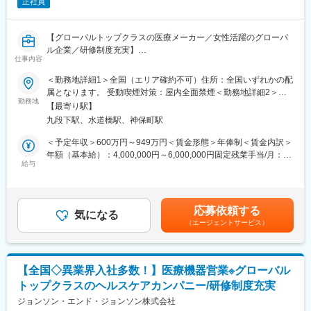
・販売代理店へのサポート
正社員
・各種学会への参加
・担当施設の患者集患の提案、実行
【グローバルトップクラスの医療メーカー／女性活躍のグローバ
※担当病院数は10～15施設ほどです。
ル企業／研修制度充実】
※緊急の呼び出し等は発生いたしません。
仕事内容
■メインミッション
担当エリアの病院（主に医師）に対し、当社にて扱っている製品
■担当製品
＜勤務地詳細1＞全国（エリア確約不可）住所：全国いずれかの配
を提案していただきます。
サージェリー事業本部で展開している外科の製品群で「手術用縫
属となります。 受動喫煙対策：屋内全面禁煙＜勤務地詳細2＞本
医師のニーズを掘り下げた上で解決に最適なソリューションを提
合糸」「手術用器機」「止血剤」の大きく3つ分けれております。
勤務地
社住所：東京都千代田区西神田3-5-2 千代田ファーストビル西館勤
【最寄り駅】
案する、コンサルティングのような営業スタイルになります。
入社後はいずれかの製品群を担当いただきます。豊富なラインナ
務地最寄駅：東西線／九段下駅受動喫煙対策：屋内全面禁煙変更
九段下駅、水道橋駅、神保町駅
■具体的な業務内容
ップを揃えており、顧客のニーズに合わせた最適なソリューショ
の範囲：会社の定める事業所（リモートワーク含む）
・担当製品の提案、技術サポート（手術の立会いあり）
ン提案が可能です。
＜予定年収＞600万円～949万円＜賃金形態＞年俸制＜賃金内訳＞
・最新の医療関連情報の提供、医療機関へのサポート（勉強・セ
年額（基本給）：4,000,000円～6,000,000円固定残業手当/月：
ミナーの主催など）
■研修・教育制度
給与
50,000円～65,000円（固定残業時間20時間0分/月）超過した時間
・販売代理店へのサポート（製品情報の提供・勉強会の主催な
入社後は会社、製品に関して知識を深めていただくため3か月の研
外労働の残業手当は追加支給＜月額＞383,333円～565,000円（12
ど）
修を行っています。座学だけでなく、実際に担当する製品の操作
分割）（一律手当を含む）＜昇給有無＞有＜残業手当＞有＜給与
・各種学会への参加
を頂くなど基礎的な知識を身につけてからの現場配属になりま
補足＞※ご経験やスキルを考慮し決定いたします。※上記年収はイ
応募依頼する
■事業部について
す。現場配属後も上長や先輩社員との営業動向や勉強会、年次や
気になる
ンセンティブを含む金額です。賃金はあくまでも目安の金額であ
（エージェントサービス）
脳血管障害治療製品のグローバルリーダーとして脳卒中治療の課
階層別の研修プログラムを用意しているため、継続的に知識習得
り、選考を通じて上下する可能性があります。月給(月額)は固定手
題に挑み続けています。脳卒中治療は後遺症に繋がりやすく
をする環境が整っております。
当を含めた表記です。
QOL（生活の質）やADL（日常生活動作）を損なう可能性の高い
※初期研修期間中は会社で手配するビジネスホテルに宿泊していた
疾患として知られています。その治療に使用する治療デバイスは
だきます。
【全国◇異業界入社多数！】医療機器営業※グローバル
大きな役割を担っております。
トップクラスのヘルスケアカンパニー/研修制度充実
■担当製品
■キャリアパス
脳血管障害の治療に使用される塞栓用コイルや、国内で最初の頭
ジョンソン・エンド・ジョンソン株式会社
・マネージャー、本社部門など、長期的に多くのキャリアパスが