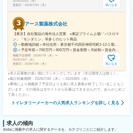
2026/10/21（水）
・イノベーションに対しても積極的で、総売上高の約15%を研究
気になる
更新日：
2026/7/23（木）
開発費として投資しております。
変更の範囲：会社の定める業務
アース製薬株式会社
【東京】自社製品の海外法人営業 ※東証プライム上場/「バスロマ
ン」「モンダミン」等多くのヒット商品
＜勤務地詳細＞本社住所：東京都千代田区神田司町2-12-1 勤務地最寄駅：東京メトロ丸ノ内線／淡路町駅受動喫煙対策：屋内全面禁煙変更の範囲：会社の定める事業所（リモートワーク含む）
＜予定年収＞700万円～900万円＜賃金形態＞月給制＜賃金内訳＞月額（基本給）：380,000円～500,000円＜月給＞380,000円～500,000円＜昇給有無＞有＜残業手当＞有＜給与補足＞※経験・能力を考慮の上、優遇します。賃金はあくまでも目安の金額であり、選考を通じて上下する可能性があります。月給(月額)は固定手当を含めた表記です。
掲載予定期間：
2026/7/9（木）
〜
2026/10/7（水）
気になる
更新日：
2026/7/30（木）
※求人応募数の多い順にランキングしています（非公開求人は除く）。
※集計対象期間：2026/7/30（木）～2026/8/5（水）
※事情により掲載終了予定日よりも前に求人募集が終了していることもご
ざいます。その場合は当サイトから応募はできませんので、あらかじめご
了承ください。
トイレタリーメーカー
の人気求人ランキングを詳しく見る
求人の傾向
dodaに掲載中の求人に関するデータを、カテゴリごとにご紹介します。