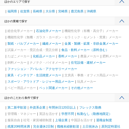
ほかのエリアで探す
福岡県
佐賀県
長崎県
大分県
宮崎県
鹿児島県
沖縄県
ほかの業種で探す
総合化学メーカー
石油化学メーカー
機能性化学（有機・高分子）メーカー
機能性化学（無機・ガラス・カーボン・セラミック・セメント・窯業）メーカー
製紙・パルプメーカー
繊維メーカー
金属・製綱・鉱業・非鉄金属メーカー
試薬メーカー・受託合成・受託分析
食品・飲料メーカー（原料含む）
たばこメーカー
化粧品メーカー
香料メーカー
農薬メーカー
肥料メーカー
飼料メーカー
ナノテク・バイオメーカー
住宅設備・建材メーカー
ファッション・アパレル・アクセサリーメーカー
家具・インテリア・生活雑貨メーカー
文房具・事務・オフィス用品メーカー
スポーツ・アウトドア・レジャー用品メーカー
玩具メーカー
ベビー用品メーカー
ペット関連メーカー
その他メーカー
ほかのこだわり条件で探す
第二新卒歓迎
外資系企業
年間休日120日以上
フレックス勤務
管理職・マネジャー
英語を活かす
学歴不問
転勤なし（勤務地限定）
服装自由
社宅・家賃補助制度
上場企業
中国語を活かす
退職金制度
残業20時間未満
完全週休2日制
職種未経験歓迎
土日祝休み
原則定時退社