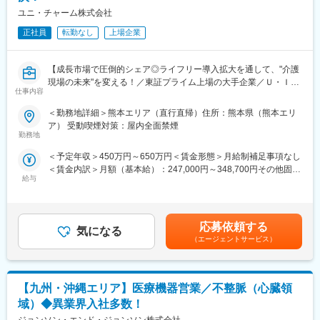
ユニ・チャーム株式会社
正社員
転勤なし
上場企業
【成長市場で圧倒的シェア◎ライフリー導入拡大を通して、"介護
現場の未来"を変える！／東証プライム上場の大手企業／Ｕ・Ｉタ
仕事内容
ーン歓迎！／福利厚生充実◎】
＜勤務地詳細＞熊本エリア（直行直帰）住所：熊本県（熊本エリ
◆職務内容：
ア） 受動喫煙対策：屋内全面禁煙
当社のプロケア営業として、病院・施設に向けた排泄ケアの課題
勤務地
解決の提案をお任せ致します。当社の介護商品の導入を実現し
＜予定年収＞450万円～650万円＜賃金形態＞月給制補足事項なし
「ライフリー」シェアを拡大することにより日本の介護品質の向
＜賃金内訳＞月額（基本給）：247,000円～348,700円その他固定
上を目指します。
給与
手当/月：34,000円～40,000円＜月給＞281,000円～388,700円＜
昇給有無＞有＜残業手当＞有＜給与補足＞定型業務外の特定業務
◆職務詳細：
については別途残業手当を支給する。■昇給：年1回■賞与：年2回
担当エリアの病院・介護施設を訪問し、介護用紙おむつ等の介護
賃金はあくまでも目安の金額であり、選考を通じて上下する可能
用品を通じた排泄ケアの提案や相談対応等を行い、入所者やその
応募依頼する
気になる
性があります。月給(月額)は固定手当を含めた表記です。
家族、施設スタッフ、経営者のすべての方に満足を提供するた
（エージェントサービス）
め、下記業務を行います。
・排泄ケアに関する問題点や商品ニーズのヒアリングと課題解決
の提案
【九州・沖縄エリア】医療機器営業／不整脈（心臓領
・ライフリー製品の正しい使用方法の案内
・施設や利用者に応じた商品や排泄ケア方法の検討／提案
域）◆異業界入社多数！
・講演会の企画／立案、実施