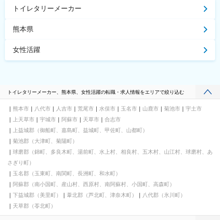
トイレタリーメーカー
熊本県
女性活躍
トイレタリーメーカー、熊本県、女性活躍の転職・求人情報をエリアで絞り込む
熊本市
八代市
人吉市
荒尾市
水俣市
玉名市
山鹿市
菊池市
宇土市
上天草市
宇城市
阿蘇市
天草市
合志市
上益城郡（御船町、嘉島町、益城町、甲佐町、山都町）
菊池郡（大津町、菊陽町）
球磨郡（錦町、多良木町、湯前町、水上村、相良村、五木村、山江村、球磨村、あ
さぎり町）
玉名郡（玉東町、南関町、長洲町、和水町）
阿蘇郡（南小国町、産山村、西原村、南阿蘇村、小国町、高森町）
下益城郡（美里町）
葦北郡（芦北町、津奈木町）
八代郡（氷川町）
天草郡（苓北町）