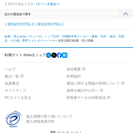
海外出張あり
U・Iターン支援あり
ほかの固定給で探す
固定給25万円以上
固定給35万円以上
転職・求人doda（デューダ）トップ
九州・沖縄
熊本県
メーカー（素材・化学・食品・化粧
品・その他）業界
トイレタリーメーカー
女性活躍の転職・求人情報
転職サイト dodaをシェア
ヘルプ
会社概要
拠点一覧
利用規約
免責事項
通信に関する情報の利用について
サイトマップ
採用を検討中の方へ
PCサイトを見る
利用者データの外部送信
個人情報の取り扱いについて
個人情報保護方針