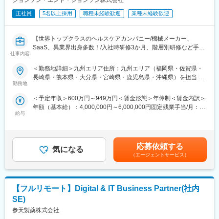
ジョンソン・エンド・ジョンソン株式会社
・大人用紙おむつ「ライフリー」をはじめとする介護用商品の導
入提案、販売促進等（商品取り扱い説明で実際に成人用おむつの
正社員
5名以上採用
職種未経験歓迎
業種未経験歓迎
交換を実演いただくこともございます）
【世界トップクラスのヘルスケアカンパニー/機械メーカー、
◆入社後の研修について：
SaaS、異業界出身多数！/入社時研修3か月、階層別研修など手厚
ご入社後半年は研修期間として、定期的に座学や実技を通して学
仕事内容
い研修体制/キャリアパス充実/圧倒的な製品力/業界トップシェア
んでいただくため、未経験でも安心してキャッチアップいただけ
の製品多数/インセンティブ制度/入社想定日：2026年9月1日】
ます。現場配属後も最初はOJTなどで先輩社員について同行して
＜勤務地詳細＞九州エリア住所：九州エリア（福岡県・佐賀県・
業務を学んでいただき、外れた後もしっかりと同じ拠点担当やエ
長崎県・熊本県・大分県・宮崎県・鹿児島県・沖縄県）を担当 ※
★ 自分の提案が、患者さんの命や健康を支えることにつながる仕
リアの社員でフォローします。
勤務地
詳細は入社後に決定受動喫煙対策：屋内全面禁煙変更の範囲：会
事です
社の定める事業所
＜予定年収＞600万円～949万円＜賃金形態＞年俸制＜賃金内訳＞
★ 年齢や性別、入社年数に関係なく、主体的に活躍できる環境で
◆就業環境：
年額（基本給）：4,000,000円～6,000,000円固定残業手当/月：
す
・基本的には営業車を使用して移動。直行直帰がほとんどです。
給与
50,000円～65,000円（固定残業時間20時間0分/月）超過した時間
★ 研修制度が充実しており、医療機器営業として成長したい方に
・担当エリアは基本的に都道府県単位で分かれております。
外労働の残業手当は追加支給＜月額＞383,333円～565,000円（12
最適な環境です
・週に1回、エリア内での会議を開催しています。また月に1～2
分割）（一律手当を含む）＜昇給有無＞有＜残業手当＞有＜給与
■業務詳細
回はTV会議システムを用いた全国メンバーとの会議で最新の商品
補足＞※ご経験やスキルを考慮し決定いたします。※上記年収はイ
医師や医療従事者に対して、循環器内科、不整脈領域における製
情報共有から、互いの営業活動に対してのアドバイス等を行うの
応募依頼する
気になる
ンセンティブを含む金額です。賃金はあくまでも目安の金額であ
品の提案営業を行っていただきます。
で、1人で悩むことなく、安心して業務に取り組める環境がありま
（エージェントサービス）
り、選考を通じて上下する可能性があります。月給(月額)は固定手
＜具体的な業務例＞
す。
当を含めた表記です。
・担当製品の提案、技術サポート（手術の立会いあり）
・産休育休制度の取得実績、復職実績もあり、女性も働きやすい
・最新の医療関連情報の提供、医療機関へのサポート
環境となっています。
【フルリモート】Digital & IT Business Partner(社内
・販売代理店へのサポート
・会社命令での転居を伴うものは基本なし。ただし、ご家庭の事
・各種学会への参加
情を踏まえて転居はタイミングによりますが可能です。
SE)
＜担当エリア＞
参天製薬株式会社
全国の各拠点に配属の可能性がございます。ご希望の勤務地を考
◆組織構成について：