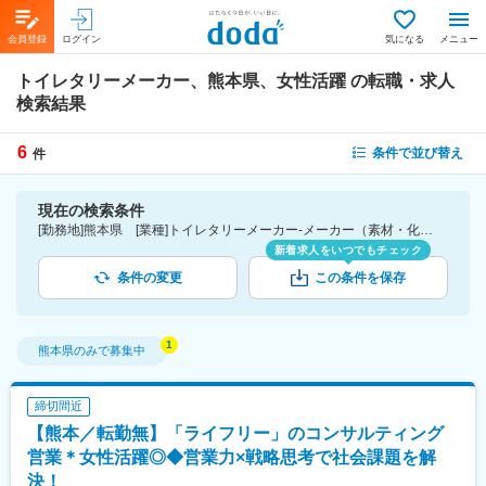
会員登録
ログイン
気になる
メニュー
トイレタリーメーカー、熊本県、女性活躍
の転職・求人
検索結果
6
条件で並び替え
件
現在の検索条件
[勤務地]熊本県 [業種]トイレタリーメーカー-メーカー（素材・化学・食品・化粧品・その他）業界 [詳細条件](会社・職場の環境)女性活躍
新着求人をいつでもチェック
条件の変更
この条件を保存
熊本県
のみで募集中
締切間近
【熊本／転勤無】「ライフリー」のコンサルティング
営業＊女性活躍◎◆営業力×戦略思考で社会課題を解
決！