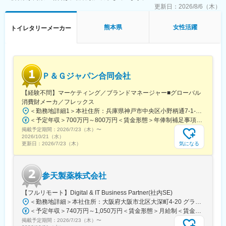
す。現場配属後も上長や先輩社員との営業動向や勉強会、年次や
更新日：
2026/8/6（木）
階層別の研修プログラムを用意しているため、継続的に知識習得
をする環境が整っております。そのため業界未経験の方も安心し
熊本県
女性活躍
トイレタリーメーカー
てご入社いただけます。
■キャリアパス：
マネージャー、本社部門など、長期的に多くのキャリアパスがご
ざいます。社員一人ひとりが自らの能力及びキャリアに対してオ
Ｐ＆Ｇジャパン合同会社
ーナーシップを持ち、研修ツールや社内公募制度を利用し、自ら
のキャリアを築くための環境が整っています。
【経験不問】マーケティング／ブランドマネージャー■グローバル
例）GROWプログラム：短期間にて他部署の業務体験が可能／社
消費財メーカ／フレックス
内公募制度：職種、セクター間の異動を行える制度
＜勤務地詳細1＞本社住所：兵庫県神戸市中央区小野柄通7-1-18 勤務地最寄駅：各線／三宮駅受動喫煙対策：屋内全面禁煙＜勤務地詳細2＞シンガポール住所：P&G International Operations SA Singapore Branch 238A Thompson Road, #20-10/10 Novena Square Tower 受動喫煙対策：屋内全面禁煙＜勤務地詳細3＞東京オフィス住所：東京都中央区京橋二丁目2番1号 京橋エドグラン15階勤務地最寄駅：京橋駅受動喫煙対策：屋内喫煙可能場所あり変更の範囲：会社の定める事業所
＜予定年収＞700万円～800万円＜賃金形態＞年俸制補足事項なし＜賃金内訳＞年額（基本給）：7,000,000円～8,000,000円＜月額＞583,333円～666,666円（12分割）＜昇給有無＞有＜残業手当＞有＜給与補足＞別途業績連動賞与支給（年俸の7%に所属組織と会社業績係数を乗じた額）ご経験・スキルを確認の上、年収額を決定いたします。賃金はあくまでも目安の金額であり、選考を通じて上下する可能性があります。月給(月額)は固定手当を含めた表記です。
■仕事のやりがい：
掲載予定期間：
2026/7/23（木）
〜
自社製品の普及が、医療の質の向上に繋がります。また個人の裁
2026/10/21（水）
量が大きく、1年目から大きな仕事も担当できるため、自己成長に
気になる
更新日：
2026/7/23（木）
繋がる環境です。
■ジョンソン・エンド・ジョンソンについて：
参天製薬株式会社
・アメリカに本社を構えるグローバルトップクラスのヘルスケア
カンパニー。グローバルでの売上は10兆円を超え、世界の最上位
【フルリモート】Digital & IT Business Partner(社内SE)
の格付け（トリプルA）にも選ばれております。
＜勤務地詳細＞本社住所：大阪府大阪市北区大深町4-20 グランフロント大阪タワーA25F勤務地最寄駅：JR各線／大阪駅受動喫煙対策：屋内全面禁煙変更の範囲：会社の定める事業所（リモートワーク含む）
・全世界で14万人以上の従業員が在籍し、社員一人ひとりが医療
＜予定年収＞740万円～1,050万円＜賃金形態＞月給制＜賃金内訳＞月額（基本給）：540,000円～770,000円＜月給＞540,000円～770,000円＜昇給有無＞有＜残業手当＞有＜給与補足＞※経験・能力等を考慮の上、当社規定により決定します。■賞与：年1回支給■基本給改定：年1回（4月）賃金はあくまでも目安の金額であり、選考を通じて上下する可能性があります。月給(月額)は固定手当を含めた表記です。
に対しての想いや仕事に対しての誇りを持って活躍しておりま
掲載予定期間：
2026/7/23（木）
〜
す。