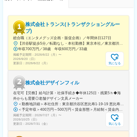
・店舗は1～6名規模。少人数店は裁量大きく、大型店はチームで
ニター制度（入社3ヶ月後に寝具プレゼント）など福利厚生も充実
連携。スタッフ同士の協力を重視しています。
変更の範囲：会社の定める業務
■キャリアステップ
店長・エリアマネージャー・トレーナーなど多彩なキャリアパス
株式会社トランス(トランザクショングルー
あり。接客や運営ノウハウを学び、「現場で極める」「マネジメ
プ)
ント」「教育」など志向に応じて成長可能です。
総合職（エンタメグッズ企画・販促企画）／年間休日127日
【渋谷駅徒歩5分／転勤なし・本社勤務】東京本社／東京都渋谷区渋谷3-28-13 渋谷新南口ビル9階＜アクセス＞・JR各線「渋谷駅」 新南改札より徒歩5分・東京メトロ「渋谷駅」C2出口より徒歩5分＜受動喫煙対策＞あり
■入社後の研修
年収700万円／38歳 年収600万円／33歳
約1ヶ月の研修で未経験でも安心スタート。完全未経験のメンバー
掲載予定期間：
（保育士・介護士など）でも合格が出ています。
2026/6/22（月）
〜
2026/9/20（日）
（1）座学＋ロールプレイング（2日間）：睡眠知識、製品特徴、
気になる
更新日：
2026/6/22（月）
接客の流れを習得
（2）店舗OJT：先輩のサポートで実践的に学習
（3）リトレーニング（1ヶ月後）：疑問や課題を振り返り、知
株式会社デザインフィル
識・スキルを深めます
在宅可【労務】給与計算・社保手続き◆年休125日・残業5ｈ◆海
■就業環境
外からも需要◎老舗デザイン文具メーカー
・年間休日121日、残業月平均5時間未満。接客業では珍しいメリ
＜勤務地詳細＞本社住所：東京都渋谷区恵比寿1-19-19 恵比寿ビジネスタワー9F勤務地最寄駅：山手線／恵比寿駅受動喫煙対策：屋内全面禁煙変更の範囲：会社の定める事業所
ハリある働き方
＜予定年収＞400万円～500万円＜賃金形態＞月給制＜賃金内訳＞月額（基本給）：267,800円～334,100円＜月給＞267,800円～334,100円＜昇給有無＞有＜残業手当＞有＜給与補足＞賞与：基礎額×平均2か月分（±個人評価）■賞与実績:年2回(6,12月)/昇給：年1回(7月)賃金はあくまでも目安の金額であり、選考を通じて上下する可能性があります。月給(月額)は固定手当を含めた表記です。
・転居を伴う転勤なし／勤務地は希望考慮
掲載予定期間：
・産休・育休取得率＆復帰率100％。ライフスタイルに応じた働
2026/7/27（月）
〜
2026/10/25（日）
き方が可能！
気になる
更新日：
2026/7/31（金）
・Netflix見放題（社員・家族利用可）、睡眠休暇、社員割引・モ
ニター制度（入社3ヶ月後に寝具プレゼント）など福利厚生も充実