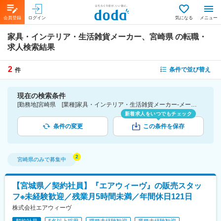
会員登録
ログイン
気になる
メニュー
家具・インテリア・生活雑貨メーカー、宮崎県
の転職・
求人検索結果
2
条件で並び替え
件
現在の検索条件
[勤務地]宮崎県 [業種]家具・インテリア・生活雑貨メーカー-メーカー（素材・化学・食品・化粧品・その他）業界
新着求人をいつでもチェック
条件の変更
この条件を保存
宮崎県
のみで募集中
【宮城県／契約社員】『エアウィーヴ』の販売スタッ
フ※未経験歓迎／残業月5時間未満／年間休日121日
株式会社エアウィーヴ