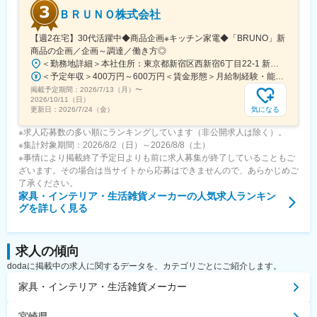
ＢＲＵＮＯ株式会社
変更の範囲：会社の定める業務
【週2在宅】30代活躍中◆商品企画※キッチン家電◆「BRUNO」新
商品の企画／企画～調達／働き方◎
＜勤務地詳細＞本社住所：東京都新宿区西新宿6丁目22-1 新宿スクエアタワー B1階勤務地最寄駅：東京メトロ丸ノ内線／西新宿駅受動喫煙対策：屋内全面禁煙変更の範囲：会社の定める事業所（リモートワーク含む）
＜予定年収＞400万円～600万円＜賃金形態＞月給制経験・能力を考慮の上、優遇いたします。＜賃金内訳＞月額（基本給）：300,000円～450,000円＜月給＞300,000円～450,000円＜昇給有無＞有＜残業手当＞有＜給与補足＞・賞与実績：年2回・昇給：年1回※半年毎に評価を行い、評価が高ければ年齢に関係なく昇給・昇格していきます。創造性の高い人・新しいことにチャレンジした人が高い評価を得られます。賃金はあくまでも目安の金額であり、選考を通じて上下する可能性があります。月給(月額)は固定手当を含めた表記です。
掲載予定期間：
2026/7/13（月）
〜
2026/10/11（日）
気になる
更新日：
2026/7/24（金）
※求人応募数の多い順にランキングしています（非公開求人は除く）。
※集計対象期間：2026/8/2（日）～2026/8/8（土）
※事情により掲載終了予定日よりも前に求人募集が終了していることもご
ざいます。その場合は当サイトから応募はできませんので、あらかじめご
了承ください。
家具・インテリア・生活雑貨メーカー
の人気求人ランキン
グを詳しく見る
求人の傾向
dodaに掲載中の求人に関するデータを、カテゴリごとにご紹介します。
家具・インテリア・生活雑貨メーカー
宮崎県