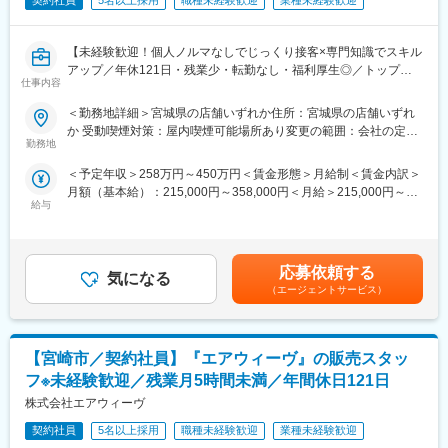
契約社員
5名以上採用
職種未経験歓迎
業種未経験歓迎
【未経験歓迎！個人ノルマなしでじっくり接客×専門知識でスキル
アップ／年休121日・残業少・転勤なし・福利厚生◎／トップア
仕事内容
スリートも愛用寝具】
＜勤務地詳細＞宮城県の店舗いずれか住所：宮城県の店舗いずれ
■業務内容
か 受動喫煙対策：屋内喫煙可能場所あり変更の範囲：会社の定め
エアウィーヴ製品の接客・販売を通じて、お客様の睡眠の悩みに
勤務地
る事業所
寄り添い、最適な寝具をご提案します。単なる販売ではなく、
＜予定年収＞258万円～450万円＜賃金形態＞月給制＜賃金内訳＞
「眠りの質を高める」カウンセリング型接客です。ライフスタイ
月額（基本給）：215,000円～358,000円＜月給＞215,000円～
ルや体の悩みに合った寝具選びをサポートします。
給与
358,000円＜昇給有無＞有＜残業手当＞有＜給与補足＞※スキル・
＜具体的には＞
経験等を考慮の上、当社規定により優遇いたします※給与は居住地
・商品のカウンセリング販売（マットレス・枕など）
に基づきます■給与改定：年1回（3月）■昇格：年2回（5・12月）
・売上入力、発注、在庫管理、棚卸し、金銭管理、配送手配など
■インセンティブ：あり（四半期に1度／平均1カ月分）■役職手
店舗運営業務
応募依頼する
気になる
当：月1～3万円■出張手当賃金はあくまでも目安の金額であり、
・ディスプレイ管理やイベント企画など店舗づくりにも関与 ※タ
（エージェントサービス）
選考を通じて上下する可能性があります。月給(月額)は固定手当を
ブレット端末使用
含めた表記です。
＜扱う商品＞
睡眠研究やユーザーの声を反映した高品質寝具。国際線ファース
【宮崎市／契約社員】『エアウィーヴ』の販売スタッ
トクラスや高級旅館、トップアスリートにも愛用され、「眠りの
質」にこだわる方に支持されています。
フ※未経験歓迎／残業月5時間未満／年間休日121日
株式会社エアウィーヴ
■業務の特徴
・平日は1日10組前後、繁忙期は20組以上対応。販売というよ
契約社員
5名以上採用
職種未経験歓迎
業種未経験歓迎