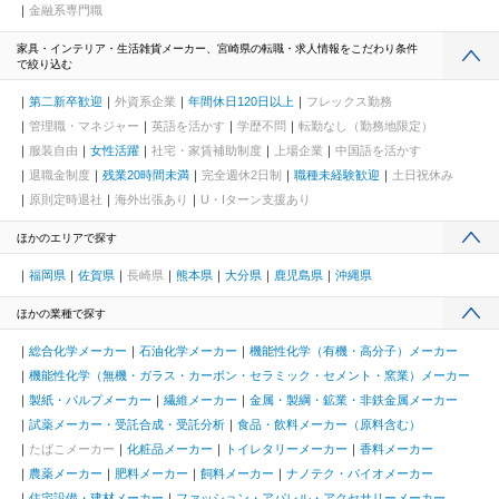
金融系専門職
家具・インテリア・生活雑貨メーカー、宮崎県の転職・求人情報をこだわり条件
で絞り込む
第二新卒歓迎
外資系企業
年間休日120日以上
フレックス勤務
管理職・マネジャー
英語を活かす
学歴不問
転勤なし（勤務地限定）
服装自由
女性活躍
社宅・家賃補助制度
上場企業
中国語を活かす
退職金制度
残業20時間未満
完全週休2日制
職種未経験歓迎
土日祝休み
原則定時退社
海外出張あり
U・Iターン支援あり
ほかのエリアで探す
福岡県
佐賀県
長崎県
熊本県
大分県
鹿児島県
沖縄県
ほかの業種で探す
総合化学メーカー
石油化学メーカー
機能性化学（有機・高分子）メーカー
機能性化学（無機・ガラス・カーボン・セラミック・セメント・窯業）メーカー
製紙・パルプメーカー
繊維メーカー
金属・製綱・鉱業・非鉄金属メーカー
試薬メーカー・受託合成・受託分析
食品・飲料メーカー（原料含む）
たばこメーカー
化粧品メーカー
トイレタリーメーカー
香料メーカー
農薬メーカー
肥料メーカー
飼料メーカー
ナノテク・バイオメーカー
住宅設備・建材メーカー
ファッション・アパレル・アクセサリーメーカー