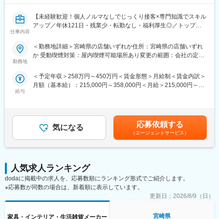
り“相談に乗る”スタイルで信頼関係を築けます。
・店舗は1～6名規模。少人数店は裁量大きく、大型店はチームで
【未経験歓迎！個人ノルマなしでじっくり接客×専門知識でスキル
連携。スタッフ同士の協力を重視しています。
アップ／年休121日・残業少・転勤なし・福利厚生◎／トップア
仕事内容
スリートも愛用寝具】
■キャリアステップ
店長・エリアマネージャー・トレーナーなど多彩なキャリアパス
＜勤務地詳細＞宮崎県の店舗いずれか住所：宮崎県の店舗いずれ
■業務内容
あり。接客や運営ノウハウを学び、「現場で極める」「マネジメ
か 受動喫煙対策：屋内喫煙可能場所あり変更の範囲：会社の定め
エアウィーヴ製品の接客・販売を通じて、お客様の睡眠の悩みに
ント」「教育」など志向に応じて成長可能です。
勤務地
る事業所
寄り添い、最適な寝具をご提案します。単なる販売ではなく、
＜予定年収＞258万円～450万円＜賃金形態＞月給制＜賃金内訳＞
「眠りの質を高める」カウンセリング型接客です。ライフスタイ
■入社後の研修
月額（基本給）：215,000円～358,000円＜月給＞215,000円～
ルや体の悩みに合った寝具選びをサポートします。
約1ヶ月の研修で未経験でも安心スタート。完全未経験のメンバー
給与
358,000円＜昇給有無＞有＜残業手当＞有＜給与補足＞※スキル・
＜具体的には＞
（保育士・介護士など）でも合格が出ています。
経験等を考慮の上、当社規定により優遇いたします※給与は居住地
・商品のカウンセリング販売（マットレス・枕など）
（1）座学＋ロールプレイング（2日間）：睡眠知識、製品特徴、
に基づきます■給与改定：年1回（3月）■昇格：年2回（5・12月）
・売上入力、発注、在庫管理、棚卸し、金銭管理、配送手配など
接客の流れを習得
■インセンティブ：あり（四半期に1度／平均1カ月分）■役職手
店舗運営業務
（2）店舗OJT：先輩のサポートで実践的に学習
応募依頼する
気になる
当：月1～3万円■出張手当賃金はあくまでも目安の金額であり、
・ディスプレイ管理やイベント企画など店舗づくりにも関与 ※タ
（3）リトレーニング（1ヶ月後）：疑問や課題を振り返り、知
（エージェントサービス）
選考を通じて上下する可能性があります。月給(月額)は固定手当を
ブレット端末使用
識・スキルを深めます
含めた表記です。
＜扱う商品＞
睡眠研究やユーザーの声を反映した高品質寝具。国際線ファース
■就業環境
トクラスや高級旅館、トップアスリートにも愛用され、「眠りの
人気求人ランキング
・年間休日121日、残業月平均5時間未満。接客業では珍しいメリ
質」にこだわる方に支持されています。
ハリある働き方
dodaに掲載中の求人を、応募数順にランキング形式でご紹介します。
・転居を伴う転勤なし／勤務地は希望考慮
※応募数が同数の場合は、新着順に表示しています。
■業務の特徴
・産休・育休取得率＆復帰率100％。ライフスタイルに応じた働
更新日：
2026/8/9（日）
・平日は1日10組前後、繁忙期は20組以上対応。販売というよ
き方が可能！
り“相談に乗る”スタイルで信頼関係を築けます。
・Netflix見放題（社員・家族利用可）、睡眠休暇、社員割引・モ
宮崎県
家具・インテリア・生活雑貨メーカー