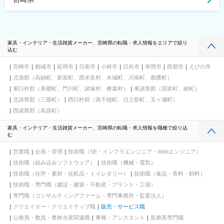
家具・インテリア・生活雑貨メーカー、宮崎県の転職・求人情報をエリアで絞り
込む
宮崎市
都城市
延岡市
日南市
小林市
日向市
串間市
西都市
えびの市
児湯郡（高鍋町、新富町、西米良村、木城町、川南町、都農町）
東臼杵郡（美郷町、門川町、諸塚村、椎葉村）
東諸県郡（国富町、綾町）
北諸県郡（三股町）
西臼杵郡（高千穂町、日之影町、五ヶ瀬町）
西諸県郡（高原町）
家具・インテリア・生活雑貨メーカー、宮崎県の転職・求人情報を職種で絞り込
む
営業職
企画・管理
技術職（SE・インフラエンジニア・Webエンジニア）
技術職（組み込みソフトウェア）
技術職（機械・電気）
技術職（化学・素材・化粧品・トイレタリー）
技術職（食品・香料・飼料）
技術職・専門職（建設・建築・不動産・プラント・工場）
専門職（コンサルティングファーム・専門事務所・監査法人）
クリエイター・クリエイティブ職
販売・サービス職
公務員・教員・農林水産関連職
事務・アシスタント
医療系専門職