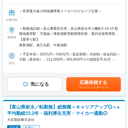
業を支える製品を生み出しています。
新商品が形になるまでの半年～1、2年程度、目の前のお客様とし
未経験から専門技術を身につけ、長く安定して働ける環境が整っ
っかり向き合えるやりがいのあるポジションです。
ています。富山に根差してキャリアを築きたい方、モノづくりに
～世界最大級の特殊鋼専業メーカーのグループ企業～
大手住宅メーカー様、大手釣り具メーカーさん等からの信頼も得
興味がある方を歓迎します。
ています。
仕事内容
■業務内容
・購入スクラップ受入れ時の分析機器を使用した検品作業
＜勤務地詳細＞富山事業所住所：富山県射水市八幡町3-10-15 勤
■働き方：
変更の範囲：会社の指示する業務
・原料ヤード及び倉庫在庫管理業務
務地最寄駅：万葉線／東新湊駅受動喫煙対策：屋内全面禁煙変更
残業10時間程度、転勤もなく有給消化率も高いためワークライフ
・その他付随業務
勤務地
の範囲：会社の定める事業所
バランスを保つことができます。
【最寄り駅】
数字に追われずお客様と長期的な関係構築がしたい方におすすめ
東新湊駅、海王丸駅、中新湊駅
※業務を行う上で必要な資格はありません。
です。
※未経験の方でも丁寧にサポートします。
＜予定年収＞300万円～548万円＜賃金形態＞月給制＜賃金内訳＞
※熱中症予防対策に積極的に取り組んでいます。夏季には、水分補
月額（基本給）：212,000円～393,800円その他固定手当/月：
■評価制度：
給用ドリンク・梅干し・塩飴の配布も行っています。
給与
1,500円＜月給＞213,500円～395,300円＜昇給有無＞有＜残業手
営業部としての受注数目標はありますが、個人ノルマは設けてい
当＞有＜給与補足＞※経験やスキルを考慮し決定します。■昇給：
ないためお客様のつくりたい商品にしっかり向き合うことができ
■企業情報
年1回■賞与：年2回（7月、12月）※業績連動■職場手当1,500円～
ます。
当社は、高級特殊鋼の製造を手掛ける企業で、2026年より大同特
1,500円賃金はあくまでも目安の金額であり、選考を通じて上下す
定性評価もあるため、前の前の数字に追われることなく仕事がで
応募依頼する
殊鋼グループの一員として事業を展開しています。
気になる
る可能性があります。月給(月額)は固定手当を含めた表記です。
きます。
（エージェントサービス）
富山製造所では、製鋼から鍛造・圧延・加工・熱処理までを一貫
して行う生産体制を有し、工具鋼や特殊合金、軸受鋼など幅広い
■キャリアパス：
製品を製造。高度な生産技術と厳格な品質管理のもと、自動車や
一般職⇒目安３～４年：主任クラス⇒係長クラス⇒課長クラス
エレクトロニクスなど多様な産業分野を支える製品を提供してい
【富山県射水／転勤無】総務職＜キャリアアップ◎＞※
ます。
■当社の特徴：
平均勤続15.2年・福利厚生充実・マイカー通勤◎
高度な高周波技術を活かしたモノづくりに携わることができ、未
◇創業70年以上。汎用プラスチックやエンジニアリングプラスチ
経験からでも専門スキルを身につけられる環境が整っています。
大谷製鉄株式会社
ックの製造・販売・サービス事業を手掛けています。
自然豊かな富山の地で、安定した基盤のもと、長期的にキャリア
◇独自の「MPS」システムにより、情報を一元化し一貫生産体制
正社員
転勤なし