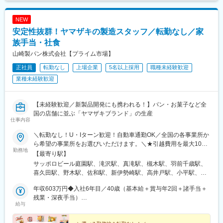
NEW
安定性抜群！ヤマザキの製造スタッフ／転勤なし／家
族手当・社食
山崎製パン株式会社【プライム市場】
正社員
転勤なし
上場企業
5名以上採用
職種未経験歓迎
業種未経験歓迎
【未経験歓迎／新製品開発にも携われる！】パン・お菓子など全
国の店舗に並ぶ「ヤマザキブランド」の生産
仕事内容
＼転勤なし！U・Iターン歓迎！自動車通勤OK／全国の各事業所か
ら希望の事業所をお選びいただけます。＼★引越費用を最大10万
勤務地
円まで補助！／「新しい場所で働きたい」という方を応援しま
【最寄り駅】
す！入社に伴う転居が必要な場合は、引越費用を最大10万円まで
サッポロビール庭園駅、滝沢駅、真滝駅、槻木駅、羽前千歳駅、
会社が補助。新生活のスタートをサポートします！制度の詳細に
喜久田駅、野木駅、佐和駅、新伊勢崎駅、高井戸駅、小平駅、新
ついては、お気軽にご相談ください！
秋津駅、北松戸駅、松戸新田駅、千葉みなと駅、国吉駅、八木崎
年収603万円◆入社6年目／40歳（基本給＋賞与年2回＋諸手当＋
駅、新座駅、東戸塚駅、鴨居駅、平塚駅、小杉駅、荻川駅、宮内
残業・深夜手当）
駅(新潟県)、春江駅、屋代高校前駅、小井川駅、小田井駅、三河安
給与
年収499万円◆入社1年目／35歳（基本給＋賞与年2回＋諸手当＋
城駅、関駅(三重県)、浜松駅、岸辺駅、河内松原駅、井原里駅、喜
残業・深夜手当）
志駅、伊勢田駅、向島駅、西神中央駅、溝口駅、総社駅、河戸帆