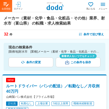
会員登録
ログイン
気になる
メニュー
メーカー（素材・化学・食品・化粧品・その他）業界、射
水市（富山県）
の転職・求人検索結果
32
条件で並び替え
件
現在の検索条件
[勤務地]射水市 [業種]メーカー（素材・化学・食品・化粧品・その他）業界
新着求人をいつでもチェック
条件の変更
この条件を保存
NEW
ルートドライバー（パンの配送）／転勤なし／月収例
40万円
山崎製パン株式会社【プライム市場】
正社員
転勤なし
上場企業
5名以上採用
職種未経験歓迎