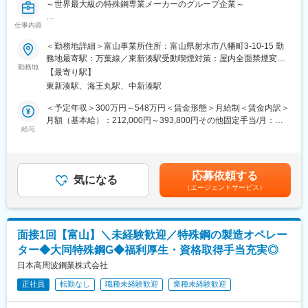
変更の範囲：会社の定める業務
～世界最大級の特殊鋼専業メーカーのグループ企業～
給用ドリンク・梅干し・塩飴を配布するなど、働きやすい環境づ
くりを進めています。
仕事内容
■業務内容
・鉄鋼材料の製造における工程管理業務、およびそれに伴う調整
＜勤務地詳細＞富山事業所住所：富山県射水市八幡町3-10-15 勤
■充実の福利厚生
業務。
務地最寄駅：万葉線／東新湊駅受動喫煙対策：屋内全面禁煙変更
◎転居費用は会社が負担。U・Iターン転職も歓迎しています。
※熱中症予防対策に積極的に取り組んでいます。
勤務地
の範囲：会社の定める事業所
◎入社初年度から最大20日の有給休暇を付与。平均13～14日／年
【最寄り駅】
夏季には、水分補給用ドリンク・梅干し・塩飴の配布も行ってい
取得しています。
東新湊駅、海王丸駅、中新湊駅
ます。
◎富山製造所から徒歩3分の場所に会社所有の独身寮があります。
※現場の移動で社用車使用（AT）
＜予定年収＞300万円～548万円＜賃金形態＞月給制＜賃金内訳＞
電気代込みで月4,000円から利用可能です。
月額（基本給）：212,000円～393,800円その他固定手当/月：
◎既婚者には借上社宅制度を用意。家賃の最大85％を会社が補助
■企業情報
給与
1,000円＜月給＞213,000円～394,800円＜昇給有無＞有＜残業手
します。
当社は、高級特殊鋼の製造を手掛ける企業で、2026年より大同特
当＞有＜給与補足＞※経験やスキルを考慮し決定します。■昇給：
殊鋼グループの一員として事業を展開しています。
年1回■賞与：年2回（7月、12月）※業績連動■職場手当1,000円～
■企業情報
富山製造所では、製鋼から鍛造・圧延・加工・熱処理までを一貫
1,000円賃金はあくまでも目安の金額であり、選考を通じて上下す
当社は高級特殊鋼の製造を手掛ける企業で、2026年より大同特殊
応募依頼する
して行う生産体制を有し、工具鋼や特殊合金、軸受鋼など幅広い
気になる
る可能性があります。月給(月額)は固定手当を含めた表記です。
鋼グループの一員として事業を展開しています。
（エージェントサービス）
製品を製造。高度な生産技術と厳格な品質管理のもと、自動車や
富山製造所では、鉄を溶かす工程から鍛造・加工・熱処理までを
エレクトロニクスなど多様な産業分野を支える製品を提供してい
一貫して行っており、自動車やエレクトロニクスなど幅広い産業
ます。
を支える製品を製造しています。
高度な高周波技術を活かしたモノづくりに携わることができ、未
大手グループの安定した経営基盤のもと、未経験から専門スキル
面接1回【富山】＼未経験歓迎／特殊鋼の製造オペレー
経験からでも専門スキルを身につけられる環境が整っています。
を身につけられることが当社の魅力です。資格取得支援や教育制
ター◆大同特殊鋼G◆福利厚生・資格取得手当充実◎
自然豊かな富山の地で、安定した基盤のもと、長期的にキャリア
度も充実しており、長期的なキャリア形成が可能です。
形成が可能です。
日本高周波鋼業株式会社
自然豊かな富山で腰を据えて働きながら、一生モノの技術を身に
つけてみませんか。
正社員
転勤なし
職種未経験歓迎
業種未経験歓迎
変更の範囲：会社の指示する業務
変更の範囲：会社の指示する業務