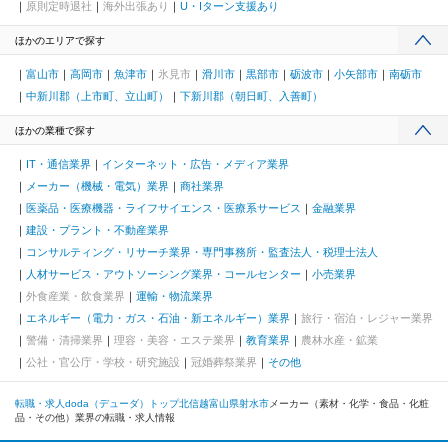
原則定時退社
海外出張あり
U・Iターン支援あり
ほかのエリアで探す
富山市
高岡市
魚津市
氷見市
滑川市
黒部市
砺波市
小矢部市
南砺市
中新川郡（上市町、立山町）
下新川郡（朝日町、入善町）
ほかの業種で探す
IT・通信業界
インターネット・広告・メディア業界
メーカー（機械・電気）業界
商社業界
医薬品・医療機器・ライフサイエンス・医療系サービス
金融業界
建設・プラント・不動産業界
コンサルティング・リサーチ業界・専門事務所・監査法人・税理士法人
人材サービス・アウトソーシング業界・コールセンター
小売業界
外食産業・飲食業界
運輸・物流業界
エネルギー（電力・ガス・石油・新エネルギー）業界
旅行・宿泊・レジャー業界
警備・清掃業界
理容・美容・エステ業界
教育業界
農林水産・鉱業
公社・官公庁・学校・研究施設
冠婚葬祭業界
その他
転職・求人doda（デューダ）トップ
北信越
富山県
射水市
メーカー（素材・化学・食品・化粧
品・その他）業界の転職・求人情報