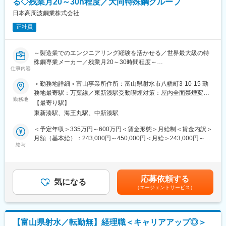
る◇残業月20～30h程度／大同特殊鋼グループ
■はたらきやすい環境
＜電気系技術者の業務＞
日本高周波鋼業株式会社
・転居を伴う転勤なし
・製造所で使用される電気設備の保守点検、整備、修理、改善等
・残業月平均15時間程度
正社員
の工事を抜けなく、効率よく、適切なコストで納期通りに実施
・平均勤続年数：15.2年
し、製造所の安定生産・安定品質に取組みます。設備突発故障停
長時間労働が少なく、仕事とプライベートの両立が可能です。
止時間の低減活動にも取り組んでいます。
富山に腰を据えて、長期的にキャリアを築きたい方に適した環境
～製造業でのエンジニアリング経験を活かせる／世界最大級の特
・受電・配電等のユーティリティーの保守保全に取組み安定供給
です。
殊鋼専業メーカー／残業月20～30時間程度～
に努めます。
仕事内容
■求人の背景：
■福利厚生
当社は2026年2月2日に世界最大級の特殊鋼専業メーカーである大
＜勤務地詳細＞富山事業所住所：富山県射水市八幡町3-10-15 勤
■入社後の流れ
・24時間利用可能な浴場
同特殊鋼グループに参入し、新たにスタートを切りました。今後
務地最寄駅：万葉線／東新湊駅受動喫煙対策：屋内全面禁煙変更
まずは現場実習で安全や現場業務について学んでもらいます。仕
・マッサージ機・大型映像設備を備えたリラクゼーションルーム
は上工程から下工程までの製造設備を持ち、小ロット、多品種と
勤務地
の範囲：会社の定める事業所
事に慣れてきたら、知識・経験にあわせて主担当業務をお任せし
【最寄り駅】
・DVD・楽器・喫茶設備のある研修スペース
いう当社の強みを生かしながら、大同特殊鋼のノウハウや知見を
ていきます。周囲には上司や先輩社員がいますので、相談しなが
東新湊駅、海王丸駅、中新湊駅
・各種社会保険、表彰制度、融資制度、記念・慶弔制度完備
使ってモノづくりの実力を上げていくことが期待されています。
ら進めていくことになりますので、安心してください。また、必
安心して長く働ける環境づくりを徹底しています。
そのために人材の強化が急務となっており、経験者採用をするこ
＜予定年収＞335万円～600万円＜賃金形態＞月給制＜賃金内訳＞
要な資格については講習会、通信教育等の支援を行いますので、
とになりました。
月額（基本給）：243,000円～450,000円＜月給＞243,000円～
業務をしながら資格取得を目指せます。
給与
450,000円＜昇給有無＞有＜残業手当＞有＜給与補足＞※経験やス
■業務内容
キルを考慮し決定します。■昇給：年1回■賞与：年2回（7月、12
変更の範囲：会社の指示する業務
ご希望や適性に合わせて技術部もしくは製造部へ配属いたしま
月）※業績連動賃金はあくまでも目安の金額であり、選考を通じて
す。
上下する可能性があります。月給(月額)は固定手当を含めた表記で
応募依頼する
気になる
す。
（エージェントサービス）
＜技術部での業務＞
技術部では特殊合金材料や工具鋼などの製造技術開発、製品性能
向上のための技術開発を担当します。お客様に満足していただけ
る製品の品質向上や、低コストで高効率・安定的な操業を実現す
【富山県射水／転勤無】経理職＜キャリアアップ◎＞
るための技術開発を担うことにより、収益力向上に貢献します。