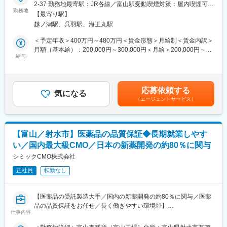
【はじめに】
ン社員まで幅広く活躍しています。
2-37 勤務地最寄駅：JR各線／富山駅受動喫煙対策：屋内喫煙可能
・階層別研修
今回は、完全未経験OKの医薬品の受託製造を行う当社にて、医薬
勤務地
場所あり変更の範囲：会社の定める事業所
【最寄り駅】
・専門研修
品の製造オペレーターを募集します。職種・業界未経験からでも
■業務の魅力
越ノ潟駅、呉羽駅、海王丸駅
・職場内研修（OJT）
医薬品の製造でスキルアップが叶います◎主に半固形剤の製造業
身近な製品や社会インフラを支えるモノづくりに携われる仕事で
日々の業務や研修を通じてスキルを高め、
務をお任せする想定です。
す。
＜予定年収＞400万円～480万円＜賃金形態＞月給制＜賃金内訳＞
個人の成長に合わせて企業も成長していく仕組みを大切にしてい
教育体制や資格取得支援制度が整っているため、未経験から技術
月額（基本給）：200,000円～300,000円＜月給＞200,000円～
ます。
【業務内容】
給与
や知識を身につけながら成長できます。
300,000円＜昇給有無＞有＜残業手当＞有＜給与補足＞※給与は経
■製剤設備の運転作業：
験能力等を考慮し、当社規定により優遇します※時間外手当は別途
手順書・指示書に基づいた半固形製剤の、秤量・調整・充填・包
■教育体制
支給いたします。※ガソリン代などの通勤費は別途支給いたしま
装等の設備運転を行います。
入社後はOJTを中心に業務を覚えていただきます。先輩社員が基
す。■賞与：業績連動／個人評価・勤怠状況により変動■昇給：有
応募依頼する
■清掃・洗浄（作業室、製造設備）
気になる
礎から丁寧に指導するため、製造職が初めての方も安心です。
賃金はあくまでも目安の金額であり、選考を通じて上下する可能
（エージェントサービス）
■設備組立等の作業
また、業務で必要となる資格や免許は会社負担で取得できます。
性があります。月給(月額)は固定手当を含めた表記です。
■パレットやドラムなどの運搬・洗浄作業などの製造支援業務
■製造記録等の記録のレビュー業務
■就業環境
■製造設備、備品、消耗品の発注・在庫管理業務
4勤1休の交替制勤務です。年間休日111日、単身寮を完備。
【富山／射水市】医薬品の品質保証◆長期就業しやす
■原材料運搬・保管管理業務
各種手当や福利厚生も充実しており、長く働きやすい環境が整っ
い／国内最大級CMO／日本の新薬開発の約80％に関与
ています。
【研修体制】
シミックCMO株式会社
初日にシミックグループ内のキャリア採用全体研修を受講いただ
■想定されるキャリアパス
正社員
転勤なし
いた後、翌日から工場内での研修・OJTでのフォローとなりま
現場で経験を積みながらスキルアップできる環境です。
す。実務経験の有無を問わず、お任せする業務に対して丁寧にフ
ォロー・サポートをしておりますので、未経験の方や中途入社の
【医薬品の受託製造大手／国内の新薬開発の約80％に関与／医薬
方もご活躍いただきやすい環境となっています。
■企業の特徴／魅力
品の品質保証をお任せ／長く働きやすい環境◎】
仕事内容
創業70年以上の歴史を持つ特殊鋼メーカーです。
【組織構成】
長年にわたり安定した経営を続けており、自動車・航空機・産業
医薬品の製剤工場における品質保証担当を募集します。様々な医