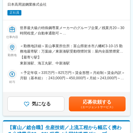
■はたらきやすい環境
リアアップしていただけます。
日本高周波鋼業株式会社
・転居を伴う転勤なし
・残業月平均10時間程度
正社員
■研修制度：
・平均勤続年数：15.2年
会社が必要と認めた講習、資格試験等に係る費用については全額
長時間労働が少なく、仕事とプライベートの両立が可能です。
会社負担です。
富山に腰を据えて、長期的にキャリアを築きたい方に適した環境
世界最大級の特殊鋼専業メーカーのグループ企業／残業月20～30
です。
時間程度／自動車通勤可～
■働き方：
仕事内容
・育休は男女ほぼ100％取得しております。
■福利厚生
■募集の背景
＜勤務地詳細＞富山事業所住所：富山県射水市八幡町3-10-15 勤
・原則出社をお願いしていますが、体調や育児、介護、天気の状
・24時間利用可能な浴場
当社は2026年2月2日に世界最大級の特殊鋼専業メーカーである大
務地最寄駅：万葉線／東新湊駅受動喫煙対策：屋内全面禁煙変更
況によってリモートワークの相談をしていただくことが可能で
・マッサージ機・大型映像設備を備えたリラクゼーションルーム
同特殊鋼グループに参入し、新たにスタートを切りました。今後
勤務地
の範囲：会社の定める事業所
す。
【最寄り駅】
・DVD・楽器・喫茶設備のある研修スペース
は上工程から下工程までの製造設備を持ち、小ロット、多品種と
東新湊駅、海王丸駅、中新湊駅
・各種社会保険、表彰制度、融資制度、記念・慶弔制度完備
いう当社の強みを生かしながら、大同特殊鋼のノウハウや知見を
■組織体制：
安心して長く働ける環境づくりを徹底しています。
使ってモノづくりの実力を上げていくことが期待されています。
＜予定年収＞335万円～825万円＜賃金形態＞月給制＜賃金内訳＞
人事労務課では兼任含め5名の方がご活躍中です。
そのためには人材の強化が急務となっており、経験者採用をする
月額（基本給）：243,000円～450,000円＜月給＞243,000円～
（30代3名、40代1名、60代1名）
ことになりました。
給与
450,000円＜昇給有無＞有＜残業手当＞有＜給与補足＞※経験やス
キルを考慮し決定します。■昇給：年1回■賞与：年2回（7月、12
■人を最も重要な資源と考える企業文化
■業務内容
月）※業績連動賃金はあくまでも目安の金額であり、選考を通じて
大谷製鉄が大切にしているのは「人と共に育つ企業」という考え
＜機械系技術者の業務＞
上下する可能性があります。月給(月額)は固定手当を含めた表記で
方です。
応募依頼する
・製造所で使用される機械設備の保守点検、整備、修理、改善等
気になる
す。
・階層別研修・専門研修・職場内研修による継続的な育成
（エージェントサービス）
の工事を抜けなく、効率よく、適切なコストで納期通りに実施
・年齢や役職にとらわれないボーダーレスな情報共有
し、製造所の安定生産・安定品質に取組みます。設備突発故障停
・意欲や適性に応じた積極的な人材登用
止時間の低減活動にも取り組んでいます。
一人ひとりの成長が、企業全体の成長につながる環境を整えてい
・都市ガス、工業用水、圧縮空気等のユーティリティの保守保全
ます。
【富山／総合職】生産技術／上流工程から幅広く携わ
に取組み安定供給にも努めます。