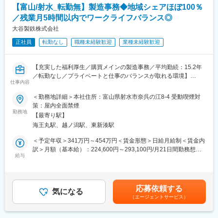
■組織構成：
・社員全員で情報を共有するボーダーレスな体制
【富山/射水_転勤無】製造事務◆地域シェアほぼ100％
現在3名の社員が活躍中です（30代1名、40代2名）
・積極的な人材登用
／残業月5時間以内でワークライフバランス◎
・年齢や立場に関わらず意見を発信できる風土
■働き方：
大谷製鉄株式会社
・転勤なし
■人材育成・成長支援
正社員
転勤なし
職種未経験歓迎
業種未経験歓迎
・残業月平均15時間程度
社員一人ひとりの成長を支えるため、多様な研修制度を整えてい
・平均勤続年数：15.2年
ます。
・育休は男女ほぼ100％取得しております。
・階層別研修
【充実した福利厚生／購買メインの製造事務／平均勤続：15.2年
・原則出社をお願いしていますが、体調や育児、介護、天気の状
・専門研修
／転勤なし／プライベートと仕事のバランスが取れる環境】
況によってリモートワークの相談をしていただくことが可能で
仕事内容
・職場内研修（OJT）
す。
日々の業務や研修を通じてスキルを高め、
■業務内容
＜勤務地詳細＞本社住所：富山県射水市奈呉の江8-4 受動喫煙対
個人の成長に合わせて企業も成長していく仕組みを大切にしてい
富山に本社を置き、鉄筋コンクリート用棒鋼「VCON」の製造及
策：屋内全面禁煙
■働きやすい環境づくり
ます。
び販売を行う当社にて製造事務担当として業務をお任せします。
勤務地
社員が安心して長く働けるよう、福利厚生や設備の充実に努めて
【最寄り駅】
います。
海王丸駅、越ノ潟駅、東新湊駅
■具体的には
・24時間利用可能な浴場
製造部門における事務業務を担当します
＜予定年収＞341万円～454万円＜賃金形態＞日給月給制＜賃金内
・マッサージ機・大型映像機器を備えたリラクゼーションルーム
・製造にかかわる定期購買品、機械備品の購買業務（見積り依
訳＞月額（基本給）：224,600円～293,100円/月21日間勤務想定
・DVD・楽器・喫茶設備を備えた研修スペース
頼、起票、発注、納期確認、納品確認など）
給与
＜想定月額＞224,600円～293,100円＜昇給有無＞有＜残業手当＞
・各種保険制度の完備
・会社全体の購入品、工事物件の検収業務（決裁帳票・納品書・
有＜給与補足＞■賞与：710,000～1,030,000円（年2回、昨年実績
・表彰・融資・記念制度
請求書の内容照合、検収用コード付、検収データ作成）
組合平均130万円）■残業手当：・有り（残業時間に応じて全額支
・慶弔制度
・原材料（主原料、副原料）、産業廃棄物の集計業務（日毎、月
給）賃金はあくまでも目安の金額であり、選考を通じて上下する
応募依頼する
毎の入荷量集計、納入業者毎の購入価格確認、請求書照合）
気になる
可能性があります。月給(月額)は固定手当を含めた表記です。
■組織体制・風土
（エージェントサービス）
・軽量業務（計量票の発行、マニフェスト（産廃）の発行、品
能力を最大限に発揮できる環境づくりにも注力しています。
・社員全員で情報を共有するボーダーレスな体制
■社風：