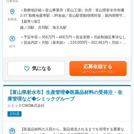
や期間をヒアリングし、
仕事内容
ミックグループの安定性】
「この現場なら、こういう資材が必要ですね」と先回りして提案
＜勤務地詳細＞富山事業所（富山工場）住所：富山県射水市有磯
するスタイル！
【はじめに】
2-37 勤務地最寄駅：JR各線／富山駅受動喫煙対策：屋内喫煙可能
相手のニーズを引き出し、最適解を一緒に考えるため、販売職や
今回は、医薬品の受託製造を行う当社にて、医薬品の製剤製造ス
勤務地
場所あり変更の範囲：会社の定める事業所
営業職で培った《傾聴力や提案力》が活かせます◎
【最寄り駅】
タッフを募集します。半固形剤を中心にご担当いただきます。
越ノ潟駅、呉羽駅、海王丸駅
■組織構成：
【業務内容】
＜予定年収＞356万円～486万円＜賃金形態＞月給制補足事項なし
男性：9名（60代2名、50代2名、40代2名、30代3名）、女性2名
■製剤設備の運転作業：
＜賃金内訳＞月額（基本給）：210,000円～302,461円＜月給＞
（50代1名、30代1名）
手順書・指示書に基づいた半固形製剤の、秤量・調整・充填・包
給与
210,000円～302,461円＜昇給有無＞有＜残業手当＞有＜給与補足
ベテラン社員が多数活躍中！社員のお人柄や面倒見の良さが魅力
装等の設備運転を行います。
＞※通勤費は別途支給いたします※給与は経験能力等を考慮し、当
で定着率は98％◎
■清掃・洗浄（作業室、製造設備）
社規定により決定します■昇給：有賃金はあくまでも目安の金額で
■設備組立等の作業
あり、選考を通じて上下する可能性があります。月給(月額)は固定
■育成体制：
応募依頼する
■パレットやドラムなどの運搬・洗浄作業などの製造支援業務
気になる
手当を含めた表記です。
先輩社員によるOJTで商品知識・提案方法を習得。
（エージェントサービス）
■製造記録等の記録のレビュー業務
慣れてきたら新規提案に挑戦することも可能です。
■製造設備、備品、消耗品の発注・在庫管理業務
自動車販売等のサービス業から転職した社員も活躍中！じっくり
■原材料運搬・保管管理業務
育てます。
【富山県射水市】生産管理◆医薬品材料の受発注・在
【就業時間について】
■同社の魅力：
庫管理など◆シミックグループ
一部の方にシフト勤務の可能性があります。
建築・土木分野を支える製品を通じ、社会インフラに貢献できる
■通常勤務8：30～17：15
シミックCMO株式会社
会社です。
■早番5：50～14：35
新規参入が難しい業界で70年以上の実績を持ち、業界No.1を目指
正社員
■遅番14：25～23：10
しています。
※所定労働時間7時間45分、休憩時間60分、残業時間も月20H前後
同社の企業風土は、関わるすべての人に対する「感謝の気持ち」
となりますので、ワークライフバランスは整えやすいです。
を忘れることなく、誠実に、真面目に「人と人」とのお付き合い
【医薬品材料の入荷から、製品発送されるまでを管理する重要な