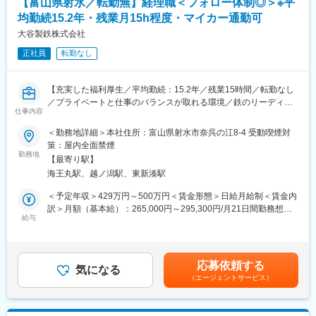
【富山県射水／転勤無】経理職＜フォロー体制◎＞※平
■入社後の流れ
均勤続15.2年・残業月15h程度・マイカー通勤可
■組織構成：
配属された部署ごとに教育内容が異なりますが、基本は現状の製
現在3名の社員が活躍中です（30代1名、40代2名）
大谷製鉄株式会社
造技術を先輩と一緒に業務に携わることで学んでいきます。
正社員
転勤なし
■働き方：
変更の範囲：会社の指示する業務
・転勤なし
・残業月平均15時間程度
【充実した福利厚生／平均勤続：15.2年／残業15時間／転勤なし
・平均勤続年数：15.2年
／プライベートと仕事のバランスが取れる環境／鉄のリーディン
・育休は男女ほぼ100％取得しております。
仕事内容
グカンパニー】
・原則出社をお願いしていますが、体調や育児、介護、天気の状
＜勤務地詳細＞本社住所：富山県射水市奈呉の江8-4 受動喫煙対
況によってリモートワークの相談をしていただくことが可能で
■業務内容：(変更の範囲：会社の定める業務)
策：屋内全面禁煙
す。
富山に本社を置き、鉄筋コンクリート用棒鋼「VCON」の製造及
勤務地
【最寄り駅】
び販売を行う当社にて経理部門スタッフとして業務をお任せしま
■働きやすい環境づくり
海王丸駅、越ノ潟駅、東新湊駅
す。
社員が安心して長く働けるよう、福利厚生や設備の充実に努めて
＜予定年収＞429万円～500万円＜賃金形態＞日給月給制＜賃金内
います。
＜具体的には＞
訳＞月額（基本給）：265,000円～295,300円/月21日間勤務想定
・24時間利用可能な浴場
・日次、月次、年次決算
給与
＜想定月額＞265,000円～295,300円＜昇給有無＞有＜残業手当＞
・マッサージ機・大型映像機器を備えたリラクゼーションルーム
・製造原価計算
有＜給与補足＞・役職手当：0～50000円（職位に応じて支給）・
・DVD・楽器・喫茶設備を備えた研修スペース
・金融機関との調整・交渉等の折衝業務
昇給有(1回/年)(昨年度実績：4000円)・賞与有(年間90～220万円)
・各種保険制度の完備
(昨年度実績：組合員平均130万円)賃金はあくまでも目安の金額で
・表彰・融資・記念制度
応募依頼する
■研修制度：
気になる
あり、選考を通じて上下する可能性があります。月給(月額)は固定
・慶弔制度
（エージェントサービス）
会社が必要と認めた講習、資格試験等に係る費用については全額
手当を含めた表記です。
会社負担です。
■組織体制・風土
能力を最大限に発揮できる環境づくりにも注力しています。