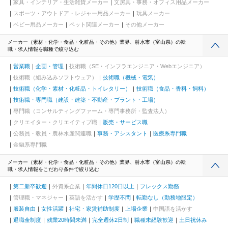
家具・インテリア・生活雑貨メーカー
文房具・事務・オフィス用品メーカー
スポーツ・アウトドア・レジャー用品メーカー
玩具メーカー
ベビー用品メーカー
ペット関連メーカー
その他メーカー
メーカー（素材・化学・食品・化粧品・その他）業界、射水市（富山県）の転
職・求人情報を職種で絞り込む
営業職
企画・管理
技術職（SE・インフラエンジニア・Webエンジニア）
技術職（組み込みソフトウェア）
技術職（機械・電気）
技術職（化学・素材・化粧品・トイレタリー）
技術職（食品・香料・飼料）
技術職・専門職（建設・建築・不動産・プラント・工場）
専門職（コンサルティングファーム・専門事務所・監査法人）
クリエイター・クリエイティブ職
販売・サービス職
公務員・教員・農林水産関連職
事務・アシスタント
医療系専門職
金融系専門職
メーカー（素材・化学・食品・化粧品・その他）業界、射水市（富山県）の転
職・求人情報をこだわり条件で絞り込む
第二新卒歓迎
外資系企業
年間休日120日以上
フレックス勤務
管理職・マネジャー
英語を活かす
学歴不問
転勤なし（勤務地限定）
服装自由
女性活躍
社宅・家賃補助制度
上場企業
中国語を活かす
退職金制度
残業20時間未満
完全週休2日制
職種未経験歓迎
土日祝休み