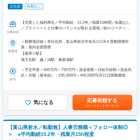
能力を最大限に発揮できる環境づくりにも注力しています。
（20代1名、30代1名、40代3名、50代2名、60代以上3名）
・社員全員で情報を共有するボーダーレスな体制
正社員
転勤なし
・積極的な人材登用
■働き方：
・年齢や立場に関わらず意見を発信できる風土
・転勤なし
【充実した福利厚生／平均勤続：15.2年／残業15時間／転勤なし
・残業月平均15時間程度
■人材育成・成長支援
／プライベートと仕事のバランスが取れる環境／鉄のリーディン
・平均勤続年数：15.2年
仕事内容
社員一人ひとりの成長を支えるため、多様な研修制度を整えてい
グカンパニー】
・育休は男女ほぼ100％取得しております。
ます。
＜勤務地詳細＞本社住所：富山県射水市奈呉の江8-4 受動喫煙対
・原則出社をお願いしていますが、体調や育児、介護、天気の状
・階層別研修
■大谷製鉄株式会社について
策：屋内全面禁煙
況によってリモートワークの相談をしていただくことが可能で
・専門研修
当社は、社会インフラや建設を支える鉄筋コンクリート用棒鋼の
勤務地
す。
【最寄り駅】
・職場内研修（OJT）
製造に特化したメーカーです。
海王丸駅、越ノ潟駅、東新湊駅
日々の業務や研修を通じてスキルを高め、
公共・民間問わず安定した需要があり、景気変動の影響を受けに
■働きやすい環境づくり
個人の成長に合わせて企業も成長していく仕組みを大切にしてい
くい事業基盤を築いています。
＜予定年収＞500万円～750万円＜賃金形態＞日給月給制＜賃金内
社員が安心して長く働けるよう、福利厚生や設備の充実に努めて
ます。
訳＞月額（基本給）：295,300円～400,000円/月21日間勤務想定
います。
■業務内容：(変更の範囲：会社の定める業務)
給与
＜想定月額＞295,300円～400,000円＜昇給有無＞有＜残業手当＞
・24時間利用可能な浴場
お持ちのご経験や、得意分野に応じて業務をお任せします。
有＜給与補足＞・役職手当：0～50000円（職位に応じて支給）・
・マッサージ機・大型映像機器を備えたリラクゼーションルーム
（キャリアによっては即戦力として管理者としてのポジションを
昇給有(1回/年)(昨年度実績：4,500円)・賞与1,030,000～
・DVD・楽器・喫茶設備を備えた研修スペース
お任せします）
2,100,000円（年2回、昨年実績組合平均130万円）賃金はあくま
・各種保険制度の完備
応募依頼する
気になる
でも目安の金額であり、選考を通じて上下する可能性がありま
・表彰・融資・記念制度
（エージェントサービス）
＜具体的には＞
す。月給(月額)は固定手当を含めた表記です。
・慶弔制度
・給与管理
・採用、評価業務
■組織体制・風土
・社内教育に関する企画等
能力を最大限に発揮できる環境づくりにも注力しています。
【富山県射水／転勤無】人事労務職＜フォロー体制◎
※将来的には人事のみだけでなく、経理や総務へのローテーション
・社員全員で情報を共有するボーダーレスな体制
＞ ※平均勤続15.2年・残業月15h程度
により幅広く経験を積みながら、管理部門の管理者としてもキャ
・積極的な人材登用