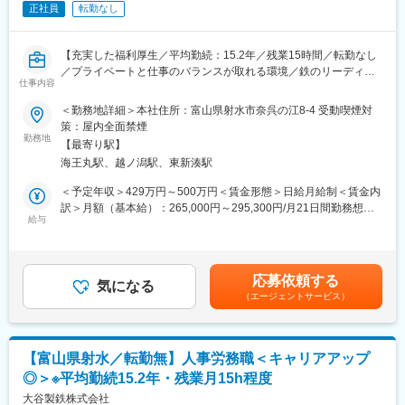
正社員
転勤なし
■組織体制
総務課では現在10名の社員が活躍中です（20代1名、30代1名、
40代3名、50代2名、60代以上3名）
【充実した福利厚生／平均勤続：15.2年／残業15時間／転勤なし
／プライベートと仕事のバランスが取れる環境／鉄のリーディン
■働き方：
仕事内容
グカンパニー】
・転勤なし
＜勤務地詳細＞本社住所：富山県射水市奈呉の江8-4 受動喫煙対
・残業月平均15時間程度
■業務内容：(変更の範囲：会社の定める業務)
策：屋内全面禁煙
・平均勤続年数：15.2年
富山に本社を置き、鉄筋コンクリート用棒鋼「VCON」の製造及
勤務地
・育休は男女ほぼ100％取得しております。
【最寄り駅】
び販売を行う当社にて総務部門スタッフとして業務をお任せしま
・原則出社をお願いしていますが、体調や育児、介護、天気の状
海王丸駅、越ノ潟駅、東新湊駅
す。
況によってリモートワークの相談をしていただくことが可能で
＜予定年収＞429万円～500万円＜賃金形態＞日給月給制＜賃金内
す。
＜具体的には＞
訳＞月額（基本給）：265,000円～295,300円/月21日間勤務想定
・オフィス管理
給与
＜想定月額＞265,000円～295,300円＜昇給有無＞有＜残業手当＞
■働きやすい環境づくり
・文書管理
有＜給与補足＞・役職手当：0～50000円（職位に応じて支給）・
社員が安心して長く働けるよう、福利厚生や設備の充実に努めて
・イベント運営
昇給有(1回/年)(昨年度実績：4000円)・賞与有(年間920,000～
います。
・庶務業務
1,030,000円) (昨年度実績：組合員平均130万円)賃金はあくまでも
・24時間利用可能な浴場
応募依頼する
・安全衛生管理
気になる
目安の金額であり、選考を通じて上下する可能性があります。月
・マッサージ機・大型映像機器を備えたリラクゼーションルーム
（エージェントサービス）
給(月額)は固定手当を含めた表記です。
・DVD・楽器・喫茶設備を備えた研修スペース
■研修制度：
・各種保険制度の完備
会社が必要と認めた講習、資格試験等に係る費用については全額
・表彰・融資・記念制度
会社負担です。
・慶弔制度
【富山県射水／転勤無】人事労務職＜キャリアアップ
◎＞※平均勤続15.2年・残業月15h程度
■組織体制
■組織体制・風土
総務課及び庶務課では現在兼任を含め10名の社員が活躍中です
大谷製鉄株式会社