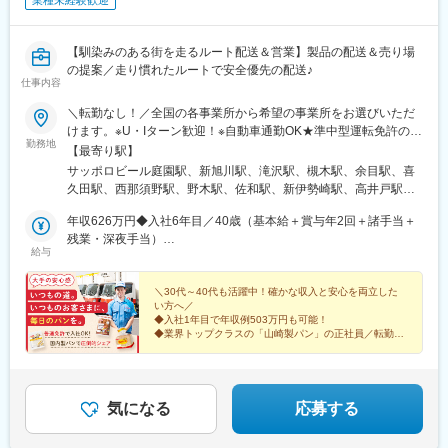
業種未経験歓迎
【馴染みのある街を走るルート配送＆営業】製品の配送＆売り場
の提案／走り慣れたルートで安全優先の配送♪
仕事内容
＼転勤なし！／全国の各事業所から希望の事業所をお選びいただ
けます。※U・Iターン歓迎！※自動車通勤OK★準中型運転免許の取
勤務地
得もサポート♪準中型運転免許をお持ちでない方については、実習
【最寄り駅】
期間中に準中型運転免許を取得していただきます。もちろん取得
サッポロビール庭園駅、新旭川駅、滝沢駅、槻木駅、余目駅、喜
費用は会社負担！教習所へ通う時間も勤務時間として取り扱いま
久田駅、西那須野駅、野木駅、佐和駅、新伊勢崎駅、高井戸駅、
す。＼★引越費用を最大10万円まで補助！／「新しい場所で働き
小平駅、北松戸駅、国吉駅、千葉みなと駅、新座駅、八木崎駅、
たい」という方を応援します！入社に伴う転居が必要な場合は、
年収626万円◆入社6年目／40歳（基本給＋賞与年2回＋諸手当＋
東戸塚駅、鴨居駅、平塚駅、荻川駅、直江津駅、宮内駅(新潟県)、
引越費用を最大10万円まで会社が補助。新生活のスタートをサポ
残業・深夜手当）
小杉駅、春江駅、敦賀駅、屋代高校前駅、小井川駅、小田井駅、
給与
ートします！制度の詳細については、お気軽にご相談ください！
年収519万円◆入社1年目／35歳（基本給＋賞与年2回＋諸手当＋
三河安城駅、西富士宮駅、浜松駅、岸辺駅、河内松原駅、向島
残業・深夜手当）
駅、綾部駅、西神中央駅、溝口駅、ひこね芹川駅、関駅(三重県)、
＼30代～40代も活躍中！確かな収入と安心を両立した
総社駅、河戸帆待川駅、周布駅、嘉川駅、北伊予駅、豊浜駅、鳴
い方へ／
門駅、ししぶ駅、東多久駅、西諫早駅、鶴崎駅、松橋駅、青井岳
◆入社1年目で年収例503万円も可能！
駅
◆業界トップクラスの「山崎製パン」の正社員／転勤な
し
◆人柄重視のポテンシャル採用
◆普通免許で入社OK！
◆自分の時間も大切にできる
気になる
応募する