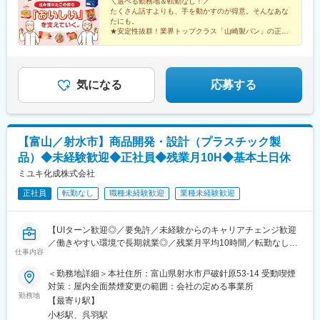
＼選べる勤務地＆転勤なし！／
待川駅、嘉川駅、北伊予駅、豊浜駅、鳴門駅、ししぶ駅、東多久
たくさん話すよりも、手を動かすのが得意。そんなあな
駅、西諫早駅、松橋駅、上本郷駅
たにも。
★安定性抜群！業界トップクラス「山崎製パン」の正社
員
★ロイヤルブレッド、ランチパックなど誰もが知る人気
製品をつくる♪
★未経験歓迎／学歴不問／人物重視の採用！
気になる
応募する
【富山／射水市】商品開発・設計（プラスチック製
品）◆未経験歓迎◆正社員◆残業月10H◆基本土日休
ミユキ化成株式会社
正社員
転勤なし
職種未経験歓迎
業種未経験歓迎
【UIターン歓迎◎／要免許／未経験からのキャリアチェンジ歓迎
／働きやすい環境で長期就業◎／残業月平均10時間／転勤なし／
仕事内容
資格取得支援あり／中途入社者、多数活躍中】
＜勤務地詳細＞本社住所：富山県射水市戸破針原53-14 受動喫煙
■配属部門：
対策：屋内全面禁煙変更の範囲：会社の定める事業所
開発部門に配属されます。現在、20代から50代まで幅広い年齢層
勤務地
【最寄り駅】
が活躍しています。チームワークを重視し、協力し合いながら業
小杉駅、呉羽駅