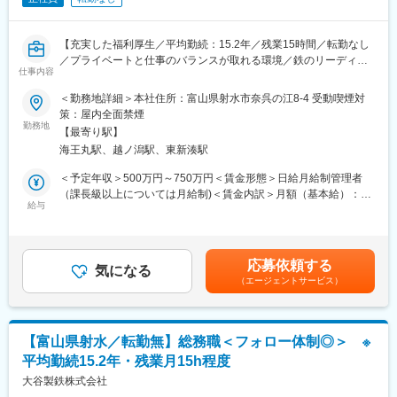
形成が可能です。
を確立しています。長期的な就業可能、事業基盤も安定していま
す。
変更の範囲：会社の指示する業務
【充実した福利厚生／平均勤続：15.2年／残業15時間／転勤なし
変更の範囲：会社の定める業務
／プライベートと仕事のバランスが取れる環境／鉄のリーディン
仕事内容
グカンパニー】
＜勤務地詳細＞本社住所：富山県射水市奈呉の江8-4 受動喫煙対
■業務内容：(変更の範囲：会社の定める業務)
策：屋内全面禁煙
富山に本社を置き、鉄筋コンクリート用棒鋼「VCON」の製造及
勤務地
【最寄り駅】
び販売を行う当社にて総務部門スタッフとして業務をお任せしま
海王丸駅、越ノ潟駅、東新湊駅
す。
ご経験やご希望を加味し担当業務を決めていきます。
＜予定年収＞500万円～750万円＜賃金形態＞日給月給制管理者
キャリアによっては即戦力として管理者としてのポジションをお
（課長級以上については月給制)＜賃金内訳＞月額（基本給）：
任せします。
給与
295,300円～400,000円/月21日間勤務想定＜想定月額＞295,300円
～400,000円＜昇給有無＞有＜残業手当＞有＜給与補足＞・役職
＜具体的には＞
手当：0～50000円（職位に応じて支給）・昇給有(1回/年)(昨年度
・オフィス管理
実績：4000円)・賞与有(年間 1,030,000～2,100,000万円) (昨年
応募依頼する
・文書管理
気になる
度実績：組合員平均130万円)賃金はあくまでも目安の金額であ
（エージェントサービス）
・福利厚生
り、選考を通じて上下する可能性があります。月給(月額)は固定手
・庶務業務
当を含めた表記です。
・安全衛生管理
【富山県射水／転勤無】総務職＜フォロー体制◎＞ ※
■研修制度：
平均勤続15.2年・残業月15h程度
会社が必要と認めた講習、資格試験等に係る費用については全額
会社負担です。
大谷製鉄株式会社