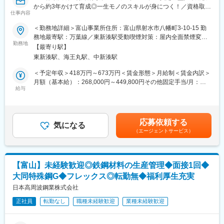
／ジャー容器ライン（300トン500万本）
す。
から約3年かけて育成◎一生モノのスキルが身につく！／資格取得
仕事内容
支援充実／転勤なし～
■施設の特徴：
変更の範囲：会社の定める業務
＜勤務地詳細＞富山事業所住所：富山県射水市八幡町3-10-15 勤
フレキシビリティ・お客様のニーズに合わせたバッチサイズでの
■業務内容
務地最寄駅：万葉線／東新湊駅受動喫煙対策：屋内全面禁煙変更
製造
自動車や産業機械、エレクトロニクス製品などに使われる「特殊
勤務地
の範囲：会社の定める事業所
技術力・最新の設備を導入して効率的な生産が可能
【最寄り駅】
鋼」を製造する仕事です。
危険物対応・危険物製造所として認可された第2製造棟
東新湊駅、海王丸駅、中新湊駅
機械や設備を操作しながら、鉄を溶かす・品質を整える・型に流
し込んで形をつくる
＜予定年収＞418万円～673万円＜賃金形態＞月給制＜賃金内訳＞
【シミックグループについて】
といった製造工程を担当していただきます。
月額（基本給）：268,000円～449,800円その他固定手当/月：
日本におけるCRO（医薬品開発支援）のパイオニアである当社グ
給与
47,200円～49,200円＜月給＞315,200円～499,000円＜昇給有無
ループは、医薬品開発のグローバル化が急速に進展している中
【具体的には】
＞有＜残業手当＞有＜給与補足＞※経験やスキルを考慮し決定しま
で、業界に先駆けて国際共同臨床試験に取り組んでまいりまし
・鉄を溶かす設備の操作
す。■昇給：年1回■賞与：年2回（7月、12月）※業績連動■職場手
た。そして、今では開発支援のみならず、CDMO(医薬品製剤開
・溶かした鉄の品質を整える設備の操作
当47,200円～49,200円賃金はあくまでも目安の金額であり、選考
発・製造支援)事業、CSO(医薬品営業支援)事業、ヘルスケア事
応募依頼する
・不純物の除去や成分の調整
気になる
を通じて上下する可能性があります。月給(月額)は固定手当を含め
業、IPM（Innovative Pharma Model；新しいプラットフォーム型
（エージェントサービス）
・溶かした鉄を型に流し込み、固める作業
た表記です。
製薬）事業にまでビジネスを拡大させ、絶え間なく続く激動の事
・その他、機械操作や設備の点検・メンテナンス など
業環境に対応しながら、着実に成長・発展を実現しています。
※作業では主にクレーンや各種設備を使用します。業務に必要な資
さらに、これまで培ってきた豊富な実績と経験を活用し、医薬品
【富山】未経験歓迎◎鉄鋼材料の生産管理◆面接1回◆
格は入社後に会社負担で取得できます。
に止まらず、医療機器、機能性食品、医薬部外品、化粧品などの
大同特殊鋼G◆フレックス◎転勤無◆福利厚生充実
※未経験の方も歓迎します。入社後は先輩社員が基礎から丁寧に指
開発支援業務も行っています。日本におけるCRO業界の立ち上げ
導し、約3年かけて一人前へ育成する予定です。製造業が初めての
日本高周波鋼業株式会社
から蓄積されたノウハウと十分な経験・知識を持つ私たちだから
方でも安心してスタートできる環境です。
こそ出来ること、そして私たちにしかできない最良で最適なサー
正社員
転勤なし
職種未経験歓迎
業種未経験歓迎
※自動車や産業機械など、私たちの生活や産業を支えるモノづくり
ビスを、今後も提供し続けたいと考えております。
に携わることができます。
※熱中症予防対策にも積極的に取り組んでいます。夏季には水分補