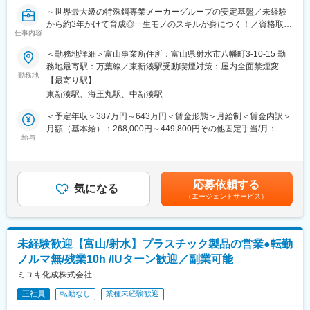
～世界最大級の特殊鋼専業メーカーグループの安定基盤／未経験
から約3年かけて育成◎一生モノのスキルが身につく！／資格取得
仕事内容
支援充実／転勤なし～
＜勤務地詳細＞富山事業所住所：富山県射水市八幡町3-10-15 勤
自動車や産業機械、エレクトロニクス製品など、私たちの暮らし
務地最寄駅：万葉線／東新湊駅受動喫煙対策：屋内全面禁煙変更
を支えるさまざまな製品に使われる「特殊鋼」を製造する仕事で
勤務地
の範囲：会社の定める事業所
【最寄り駅】
す。
東新湊駅、海王丸駅、中新湊駅
入社時に特別な知識や経験は必要ありません。実際の業務は先輩
社員が丁寧に教え、必要な資格も会社負担で取得できるため、未
＜予定年収＞387万円～643万円＜賃金形態＞月給制＜賃金内訳＞
経験から専門技術を身につけられます。
月額（基本給）：268,000円～449,800円その他固定手当/月：
給与
20,700円～24,700円＜月給＞288,700円～474,500円＜昇給有無
■仕事内容
＞有＜残業手当＞有＜給与補足＞※経験やスキルを考慮し決定しま
特殊鋼をつくる製造オペレーターとして、機械や設備の操作を担
す。■昇給：年1回■賞与：年2回（7月、12月）※業績連動■職場手
当していただきます。
当20,700円～24,700円賃金はあくまでも目安の金額であり、選考
応募依頼する
原料を溶かして鋼をつくる設備の操作
気になる
を通じて上下する可能性があります。月給(月額)は固定手当を含め
（エージェントサービス）
製品の品質を整えるための確認・調整作業
た表記です。
製品の元となる材料を型に流し込む作業
クレーンや各種機械の操作
設備の点検やメンテナンス作業
未経験歓迎【富山/射水】プラスチック製品の営業●転勤
※機械操作が中心のお仕事です。
ノルマ無/残業10h /IUターン歓迎／副業可能
※クレーンなどの資格は入社後に取得可能です。
※未経験の方も一から学べる研修・教育体制があります。
ミユキ化成株式会社
※生産拡大に伴う増員募集のため、複数名を育成前提で採用しま
正社員
転勤なし
業種未経験歓迎
す。