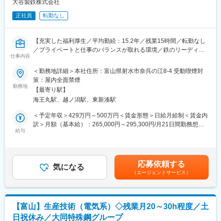
リアアップしていただけます。
大谷製鉄株式会社
・年齢や立場に関わらず意見を発信できる風土
正社員
転勤なし
■研修制度：
■人材育成・成長支援
会社が必要と認めた講習、資格試験等に係る費用については全額
社員一人ひとりの成長を支えるため、多様な研修制度を整えてい
会社負担です。
ます。
【充実した福利厚生／平均勤続：15.2年／残業15時間／転勤なし
・階層別研修
／プライベートと仕事のバランスが取れる環境／鉄のリーディン
■働き方：
仕事内容
・専門研修
グカンパニー】
・育休は男女ほぼ100％取得しております。
・職場内研修（OJT）
＜勤務地詳細＞本社住所：富山県射水市奈呉の江8-4 受動喫煙対
・原則出社をお願いしていますが、体調や育児、介護、天気の状
日々の業務や研修を通じてスキルを高め、
■大谷製鉄株式会社について
策：屋内全面禁煙
況によってリモートワークの相談をしていただくことが可能で
個人の成長に合わせて企業も成長していく仕組みを大切にしてい
当社は、社会インフラや建設を支える鉄筋コンクリート用棒鋼の
勤務地
す。
【最寄り駅】
ます。
製造に特化したメーカーです。
海王丸駅、越ノ潟駅、東新湊駅
公共・民間問わず安定した需要があり、景気変動の影響を受けに
■組織体制：
くい事業基盤を築いています。
＜予定年収＞429万円～500万円＜賃金形態＞日給月給制＜賃金内
総務部門全体で15名体制で運営しております。(40代以上約10
訳＞月額（基本給）：265,000円～295,300円/月21日間勤務想定
名、30代約5名)
■業務内容：(変更の範囲：会社の定める業務)
給与
＜想定月額＞265,000円～295,300円＜昇給有無＞有＜残業手当＞
富山に本社を置き、鉄筋コンクリート用棒鋼「VCON」の製造及
有＜給与補足＞・役職手当：0～50000円（職位に応じて支給）・
■人を最も重要な資源と考える企業文化
び販売を行う当社にて人事部門スタッフとして業務をお任せしま
昇給有(1回/年)(昨年度実績：4,500円)・賞与920,000～1,030,000
大谷製鉄が大切にしているのは「人と共に育つ企業」という考え
す。
円（年2回、昨年実績組合平均130万円）賃金はあくまでも目安の
方です。
応募依頼する
気になる
金額であり、選考を通じて上下する可能性があります。月給(月額)
・階層別研修・専門研修・職場内研修による継続的な育成
（エージェントサービス）
＜具体的には＞
は固定手当を含めた表記です。
・年齢や役職にとらわれないボーダーレスな情報共有
・給与管理
・意欲や適性に応じた積極的な人材登用
・採用、評価業務
一人ひとりの成長が、企業全体の成長につながる環境を整えてい
・社内教育に関する企画等
ます。
【富山】生産技術（電気系）◇残業月20～30h程度／土
※将来的には人事のみだけでなく、経理や総務へのローテーション
日祝休み／大同特殊鋼グループ
により幅広く経験を積みながら、管理部門の管理者としてもキャ