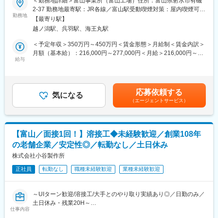
＜勤務地詳細＞富山事業所（富山工場）住所：富山県射水市有磯
■製造部門：全体で約35名（幅広いご年代の方が活躍中）
機械など幅広い業界を支えています。
薬品を供給できる信頼性の高い技術を有しており、スキルアップ
2-37 勤務地最寄駅：JR各線／富山駅受動喫煙対策：屋内喫煙可能
中途入社者の割合も高く、様々なバックグラウンドの方がいるた
も叶えられます◎
勤務地
場所あり変更の範囲：会社の定める事業所（リモートワーク含
め、コミュニケーションも活発にとれる環境となっています。
【最寄り駅】
■仕事内容変更の範囲
む）
越ノ潟駅、呉羽駅、海王丸駅
会社の定める業務
【業務内容】
【長期就業しやすい制度】
■GMP業務全般：出荷判定、品質情報、バリデーション等
＜予定年収＞350万円～450万円＜賃金形態＞月給制＜賃金内訳＞
■ケアリーブ制度：
変更の範囲：会社の定める業務
■品質保証システムの維持運用
月額（基本給）：216,000円～277,000円＜月給＞216,000円～
小学校就学中までの子供の病気療養や学校行事参加等の際に1時間
■工場内各部門との連携による工場内の品質保証システムの改善
給与
277,000円＜昇給有無＞有＜残業手当＞有＜給与補足＞※給与は経
単位で有給休暇を取得できます。
■サプライヤー監査対応
験能力等を考慮し、当社規定により優遇します。■時間外手当：別
■月の平均残業は20時間程度。ストレスチェックの実施徹底や肥
■当局査察及び委託元監査の対応
途支給（管理職以外）■通勤費：別途支給■昇給：有賃金はあくま
満対策・食事指導・運動奨励なども会社として取り組んでおりま
■委託元との品質に関する渉外業務
でも目安の金額であり、選考を通じて上下する可能性がありま
す。
応募依頼する
気になる
す。月給(月額)は固定手当を含めた表記です。
（エージェントサービス）
【魅力ポイント】
【当社について】
■国内トップクラスのCDMO／強み：
シミックグループの一員として医薬品製造受託サービス
・シミックCMOは、国内外の製薬会社から医薬品の製造を委託さ
（CDMO）を提供する企業です。製剤設計から治験薬製造、商用
れ、製造
生産まで、医薬品の開発・製造に関するトータルソリューション
【富山／面接1回！】溶接工◆未経験歓迎／創業108年
・国内に4つの工場を有するほか、韓国と米国にも製造拠点を展開
を提供。静岡県の製剤開発センターをはじめ、国内4拠点（静岡、
の老舗企業／安定性◎／転勤なし／土日休み
しており、グローバルに事業を展開
西根、富山、足利）と海外2拠点（韓国、米国）で事業を展開し、
・製剤開発センターでは医薬品の開発段階から技術支援
株式会社小谷製作所
固形製剤・半固形製剤・注射剤などほぼ全ての剤形に対応可能で
・医薬品の開発初期から商用製造までの各プロセスに対応できる
す。さらに、特殊分割錠や3Dプリンター技術など新規製剤技術の
正社員
転勤なし
職種未経験歓迎
業種未経験歓迎
専門技術者を擁し、錠剤・カプセル剤などの固形剤、軟膏・クリ
開発にも注力し、国内外の製薬企業の多様なニーズに応えていま
ーム等の半固形剤、さらにはバイオ医薬品を中心とした注射剤な
す。
ど、幅広い剤型の製造に対応しており、新たな製剤技術やDNPと
～UIターン歓迎/溶接工/大手とのやり取り実績あり◎／日勤のみ／
連携した包装技術の開発にも積極的に取り組む
変更の範囲：会社の定める業務
土日休み・残業20H～
仕事内容
■長く働きやすい環境：