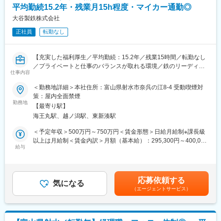
平均勤続15.2年・残業月15h程度・マイカー通勤◎
具体的には
・お客様の要望に対して製造可否を検討し、量産製造可能な仕様
大谷製鉄株式会社
や工程を具体化。
正社員
転勤なし
・量産製造品において発生した不適合品の調査や、原因究明など
の品質改善。
・お客様からの不具合品の調査や対策検討などの品質管理、品質
【充実した福利厚生／平均勤続：15.2年／残業15時間／転勤なし
保証。
／プライベートと仕事のバランスが取れる環境／鉄のリーディン
・材料研究、開発、データ解析などによる新規製品の開発業務。
仕事内容
グカンパニー】
＜勤務地詳細＞本社住所：富山県射水市奈呉の江8-4 受動喫煙対
＜製造部での業務＞
■業務内容：(変更の範囲：会社の定める業務)
策：屋内全面禁煙
・製造技術の維持管理および製造現場の課題改善
富山に本社を置き、鉄筋コンクリート用棒鋼「VCON」の製造及
勤務地
製造部では様々な課題に取組み、解消していくことが求められま
【最寄り駅】
び販売を行う当社にて経理部門スタッフとして業務をお任せしま
す。課題は安全性の向上、製造原価の低減、品質の維持改善、製
海王丸駅、越ノ潟駅、東新湊駅
す。
造納期の短縮などがあり、業務遂行する上で専門的な知識や技術
キャリアによっては即戦力として管理者としてのポジションをお
＜予定年収＞500万円～750万円＜賃金形態＞日給月給制※課長級
も必要ですが、製造現場を客観的に俯瞰する能力も必要であり、
任せします。
以上は月給制＜賃金内訳＞月額（基本給）：295,300円～400,000
現場オペレータの意見を聞く、世の中の新しい情報を素早くキャ
給与
円/月21日間勤務想定＜想定月額＞295,300円～400,000円＜昇給
ッチすることも、課題発見の為に重要です。
＜具体的には＞
有無＞有＜残業手当＞有＜給与補足＞・役職手当：0～50000円
・月次、年次決算
（職位に応じて支給）・昇給有(1回/年)(昨年度実績：4,500円)・
・製造設備の改善および保全
・製造原価計算
賞与有(年間1,030,000～2,100,000円) (昨年度実績：組合員平均
課題を解決、達成するためには、製造設備の維持管理が必要にな
応募依頼する
・金融機関との調整・交渉等の折衝業務
気になる
130万円)賃金はあくまでも目安の金額であり、選考を通じて上下
ります。社内に設備の専門部署がありますが、日常的な保全や定
（エージェントサービス）
する可能性があります。月給(月額)は固定手当を含めた表記です。
期修理については設備を管理する部署がメインとなって担当しま
■研修制度：
す。また、課題を解決するために必要な設備投資は設備部門と協
会社が必要と認めた講習、資格試験等に係る費用については全額
働して進めていきます。
会社負担です。