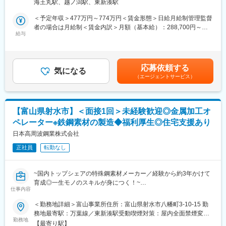
う。ご応募をお待ちしております。
海王丸駅、越ノ潟駅、東新湊駅
ス担当として業務をお任せします。
＜予定年収＞477万円～774万円＜賃金形態＞日給月給制管理監督
変更の範囲：会社の定める業務
＜具体的には＞
者の場合は月給制＜賃金内訳＞月額（基本給）：288,700円～
・製鉄工場（電気炉、連続鋳造、圧延ライン等の各設備）におけ
給与
420,000円/月21日間勤務想定＜想定月額＞288,700円～420,000円
る計測、制御機器のメンテナンス
＜昇給有無＞有＜残業手当＞有＜給与補足＞■賞与：・1,020,000
・制御機器のメンテナンス
～2,100,000円（年2回、昨年実績組合員平均130万円）■残業手
・各設備のソフト改造
当：・有り（残業時間に応じて全額支給、管理監督者の場合は対
応募依頼する
・計装機器の保守、メンテナンス
気になる
象外）賃金はあくまでも目安の金額であり、選考を通じて上下す
（エージェントサービス）
・計装に関わる外注業者との折衝、工事管理など
る可能性があります。月給(月額)は固定手当を含めた表記です。
※長期的には、計装の設計に関する社内教育を担っていただきま
す。
【富山県射水市】＜面接1回＞未経験歓迎◎金属加工オ
■社風：
ペレーター※鉄鋼素材の製造◆福利厚生◎住宅支援あり
中途採用実績が多数あり、溶け込みやすい環境です。また、中途
だからといった制限はなく、裁量権の大きな仕事もお任せしま
日本高周波鋼業株式会社
す。
正社員
転勤なし
■組織体制：
15名体制で運営しており、同担当としては1名在籍しておりま
~国内トップシェアの特殊鋼素材メーカー／経験から約3年かけて
す。
育成◎一生モノのスキルが身につく！~
仕事内容
■研修制度：
■業務概要
＜勤務地詳細＞富山事業所住所：富山県射水市八幡町3-10-15 勤
会社が必要と認めた講習、資格試験等に係る費用については全額
当社富山製造所にて、金属素材づくりに関わるお仕事をお任せし
務地最寄駅：万葉線／東新湊駅受動喫煙対策：屋内全面禁煙変更
会社負担です。
ます。
勤務地
の範囲：会社の定める事業所
【最寄り駅】