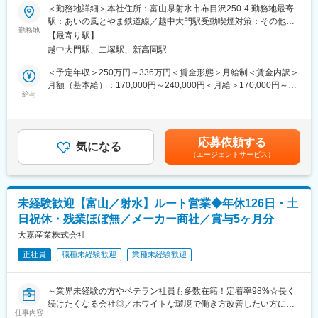
■業務概要：
＜勤務地詳細＞本社住所：富山県射水市布目沢250-4 勤務地最寄
残業時間は全社平均16時間程度、完全週休2日と、ワークライフ
鉄・ステンレスの工場内での溶接作業
駅：あいの風とやま鉄道線／越中大門駅受動喫煙対策：その他
バランスを整えやすい環境です。
（半自動・TIG溶接等）（主に薄板板金溶接）
勤務地
（屋内禁煙）変更の範囲：無
産休育休制度やケアリーブ制度（お子様の病気療養や学校行事参
【最寄り駅】
※未経験の方でもベテラン社員がOJTにて丁寧に教えます。
加等で取得できる1時間単位の有給）など、子育て中の方でも長期
越中大門駅、二塚駅、新高岡駅
※会社ホームページの「製造品目・設備」を参照して下さい。
就業いただける体制が整っています。
＜予定年収＞250万円～336万円＜賃金形態＞月給制＜賃金内訳＞
■求人に関する特記事項：
月額（基本給）：170,000円～240,000円＜月給＞170,000円～
【配属先について】
※精密鈑板金加工メーカーとして、製造設計から部品製作・組立ま
給与
240,000円＜昇給有無＞有＜残業手当＞有＜給与補足＞■職能給：
今回は富山工場で勤務いただきます。
で一貫生産体制を整えています。
0～20,000円■賃金締切日：固定（月末）■賃金支払日：翌月20日■
治験薬（半固形）、半固形製剤・包装、高アルコール半固形製
※工作機械や半導体製造装置等の国内大手企業と取引しています。
昇給：昇給金額／昇給率1月あたり500円～1,500円（前年度実
剤・包装を取り扱っております。
※100年以上培ってきた匠の技と最新テクノロジーを融合させた技
績）■賞与：年2回／計1.50ヶ月分（前年度実績）賃金はあくまで
※同社は「静岡工場」「富山工場」「足利工場」「西根工場」の4
応募依頼する
術によるものづくりを実践し、当社ならではの製品を提供してい
気になる
も目安の金額であり、選考を通じて上下する可能性があります。
拠点体制です。
（エージェントサービス）
ます。
月給(月額)は固定手当を含めた表記です。
・通勤手当は通勤距離に応じて規定により支給します。
【同社について】
・職務経験のない方は、職務経歴書は不要です。
日本初のCRO（医薬品開発受託機関）として、自由な発想と先見
・同業職種経験のお持ちの方大歓迎ですが、初心者の方でも丁寧
性で、医薬の世界に新たなサービスを生み出してきました。
未経験歓迎【富山／射水】ルート営業◆年休126日・土
に指導します。
現在では、医薬品開発だけでなく、製造や販売に至るまで、製薬
日祝休・残業ほぼ無／メーカー商社／賞与5ヶ月分
・仕事に必要な資格取得費用は全額会社負担です。
企業の全てのプロセスを支援するサービスを提供しています。日
会社作業に関連するクレーン、フォークリフトや各種技能講習
大嘉産業株式会社
本で唯一CMC、バイオアナリシス、非臨床サービスを提供する
等
CROで日本の新薬の約80%に関与しています
正社員
職種未経験歓迎
業種未経験歓迎
・20代～60代と幅広い年代の方々が従事しています。
・作業服は支給
変更の範囲：会社の定める業務
～業界未経験の方やベテラン社員も多数在籍！定着率98%☆長く
■会社の特長：
続けたくなる会社◎／ホワイトな環境で働き方改善したい方にオ
精密機械板金加工を主体として、精密機械加工を行っています。
仕事内容
ススメ／創業70年以上の安定企業／建設現場を支える商材～