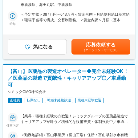
機械を使った加工や設備の見回り・点検など、製造現場での業務
■働き方：
東新湊駅、海王丸駅、中新湊駅
が中心です。
・転勤なし
入社時に専門知識や資格は必要ありません。必要な知識やスキル
＜予定年収＞387万円～643万円＜賃金形態＞月給制月給は基本給
・残業月平均15時間程度
は入社後に身につけられるため、
＋職場手当等で構成。交替制勤務。＜賃金内訳＞月額（基本
・平均勤続年数：15.2年
未経験の方も安心してスタートできる環境です。
給与
給）：268,000円～449,800円その他固定手当/月：17,300円～
・育休は男女ほぼ100％取得しております。
19,400円＜月給＞285,300円～469,200円＜昇給有無＞有＜残業手
■業務詳細
当＞有＜給与補足＞賞与は年2回、前年度実績1.89ヶ月分。昇給あ
■働きやすい環境づくり
・金属素材の加工業務
り（前年度実績2.82％）。賃金はあくまでも目安の金額であり、
社員が安心して長く働けるよう、福利厚生や設備の充実に努めて
応募依頼する
・加熱設備の操作や温度の確認
気になる
選考を通じて上下する可能性があります。月給(月額)は固定手当を
います。
（エージェントサービス）
・製造機械の操作
含めた表記です。
・24時間利用可能な浴場
・設備の見回り、点検、メンテナンス
・マッサージ機・大型映像機器を備えたリラクゼーションルーム
・機械の不具合発生時の対応
・DVD・楽器・喫茶設備を備えた研修スペース
・作業場の安全確認や環境整備
・各種保険制度の完備
【富山】医薬品の製造オペレーター◆完全未経験OK！
・業務に必要な資格の取得（費用は会社負担）
・表彰・融資・記念制度
／医薬品の製造で貢献性・キャリアアップ◎／車通勤
・作業記録や日報の入力
・慶弔制度
可
※入社後は先輩社員が丁寧にサポートしますので、工場勤務が初め
ての方でも安心です。
シミックCMO株式会社
■組織体制・風土
能力を最大限に発揮できる環境づくりにも注力しています。
正社員
転勤なし
職種未経験歓迎
業種未経験歓迎
■扱うサービス
・社員全員で情報を共有するボーダーレスな体制
高級特殊鋼・特殊合金の製造を行っています。製品は自動車や産
・積極的な人材登用
業機械など幅広い業界で活用されており、ベアリング用素材では
・年齢や立場に関わらず意見を発信できる風土
【業界・職種未経験の方歓迎！シミックグループの医薬品製造で
国内トップクラスのシェアを誇ります。
キャリアアップが叶う／積極的な設備投資・体制強化中／車通勤
仕事内容
■人材育成・成長支援
可／働きやすい環境】
■組織構成
社員一人ひとりの成長を支えるため、多様な研修制度を整えてい
富山製造所には約528名が在籍しています。若手社員からベテラ
＜勤務地詳細＞富山事業所（富山工場）住所：富山県射水市有磯
ます。