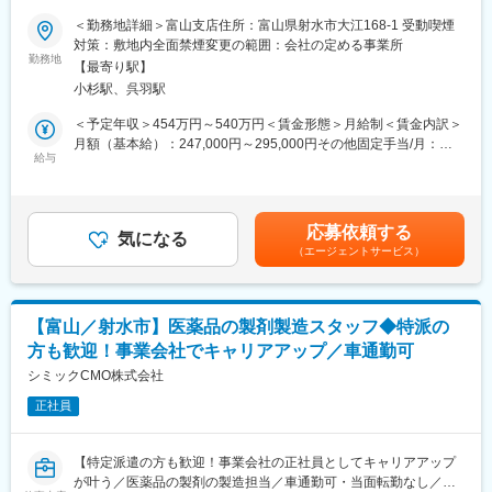
金属製品の総合アッセンブリーまで、複合一貫生産体制が整って
＜勤務地詳細＞富山支店住所：富山県射水市大江168-1 受動喫煙
います。
■職務詳細：
対策：敷地内全面禁煙変更の範囲：会社の定める事業所
＼＼セールストーク力よりも”関係性構築力”が大事なル―ト営業／
勤務地
【最寄り駅】
／
小杉駅、呉羽駅
安全ネットや防音・防塵シートなど、建設現場に欠かせない「仮
変更の範囲：無
設資材」のレンタル・販売を行う法人営業です。
＜予定年収＞454万円～540万円＜賃金形態＞月給制＜賃金内訳＞
提案先はゼネコン・商社・販売代理店・自治体など、既存顧客中
月額（基本給）：247,000円～295,000円その他固定手当/月：
心が中心です◎
給与
10,000円固定残業手当/月：39,000円～47,000円（固定残業時間
担当は10～20社程度ですが、案件単位で管理されるため、案件規
20時間0分/月）超過した時間外労働の残業手当は追加支給＜月給
模に応じて業務量を調整しています。
＞296,000円～352,000円（一律手当を含む）＜昇給有無＞有＜残
現場担当者との関係構築を大切にしながら、自分なりの営業スタ
業手当＞有＜給与補足＞■昇給：年1回（4月）■賞与：年2回（7・
応募依頼する
イルで進められる環境です。
気になる
12月／昨年度実績：4ヶ月）■その他固定手当：地域手当10,000円
（エージェントサービス）
賃金はあくまでも目安の金額であり、選考を通じて上下する可能
■具体的な業務：
性があります。月給(月額)は固定手当を含めた表記です。
・電話／メール対応
・客先訪問、要望のヒアリング
【富山／射水市】医薬品の製剤製造スタッフ◆特派の
・建設仮設資材の企画／提案
方も歓迎！事業会社でキャリアアップ／車通勤可
・見積書の作成
・納期調整
シミックCMO株式会社
・アフターフォローなど
正社員
※社用車は一人1台貸与
＜こんな方にオススメ＞
【特定派遣の方も歓迎！事業会社の正社員としてキャリアアップ
「言われたものを売る」営業ではなく、これから始まる工事内容
が叶う／医薬品の製剤の製造担当／車通勤可・当面転勤なし／シ