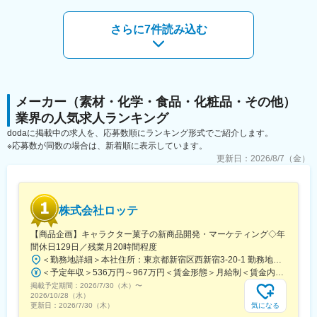
・積極的な人材登用
中途採用実績が多数あり、溶け込みやすい環境です。また、中途/
・年齢や立場に関わらず意見を発信できる風土
新卒といった垣根がなく、フラットな評価の社風です。
さらに7件読み込む
■人材育成・成長支援
■組織体制
社員一人ひとりの成長を支えるため、多様な研修制度を整えてい
8名（20代～50代、女性中心）在籍
ます。
・階層別研修
■研修制度
・専門研修
ご入社後、数日の座学（会社概要や就業規則等の全社共通教育）
メーカー（素材・化学・食品・化粧品・その他）
・職場内研修（OJT）
の後、メンター（先輩社員）が１名もしくは業務ごとに複数名つ
業界の人気求人ランキング
日々の業務や研修を通じてスキルを高め、
きます。
個人の成長に合わせて企業も成長していく仕組みを大切にしてい
dodaに掲載中の求人を、応募数順にランキング形式でご紹介します。
メンターより作業マニュアルを使用しながら、ＯＪＴにて育成を
ます。
※応募数が同数の場合は、新着順に表示しています。
行っていきます。
更新日：
2026/8/7（金）
会社が必要と認めた講習、資格試験等に係る費用については全額
会社負担です。
■働き方
株式会社ロッテ
・育休は男女ともに100％取得しております。
・基本は出社ですが在宅勤務の環境もございます。
【商品企画】キャラクター菓子の新商品開発・マーケティング◇年
間休日129日／残業月20時間程度
■当社について
＜勤務地詳細＞本社住所：東京都新宿区西新宿3-20-1 勤務地最寄駅：京王新線／初台駅受動喫煙対策：敷地内全面禁煙変更の範囲：会社の定める事業所（リモートワーク含む）
【人と共に育つ企業】
＜予定年収＞536万円～967万円＜賃金形態＞月給制＜賃金内訳＞月額（基本給）：290,000円～540,000円＜月給＞290,000円～540,000円＜昇給有無＞有＜残業手当＞有＜給与補足＞【賞与】年2回（7月･12月）、年平均：5.9ヶ月（2026年）※初回賞与は入社時期により一定額支給賃金はあくまでも目安の金額であり、選考を通じて上下する可能性があります。月給(月額)は固定手当を含めた表記です。
大谷製鉄は、最も重要な資源は人であると考えます。
掲載予定期間：
2026/7/30（木）
〜
24時間利用可能な浴場、マッサージ機や大型映像機器を備えたリ
2026/10/28（水）
ラクゼーションルーム、DVDや楽器、喫茶設備のある研修スペー
気になる
更新日：
2026/7/30（木）
スなど、リフレッシュ環境の充実に努めています。また、各種保