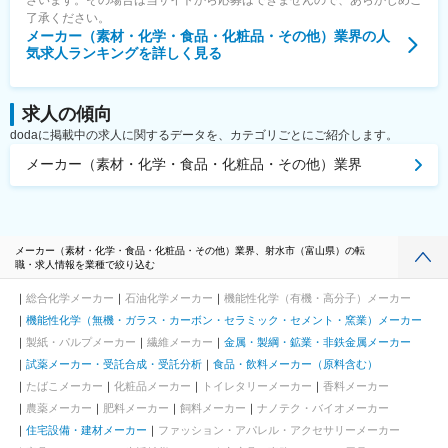
ざいます。その場合は当サイトから応募はできませんので、あらかじめご
了承ください。
メーカー（素材・化学・食品・化粧品・その他）業界
の人
気求人ランキングを詳しく見る
求人の傾向
dodaに掲載中の求人に関するデータを、カテゴリごとにご紹介します。
メーカー（素材・化学・食品・化粧品・その他）業界
メーカー（素材・化学・食品・化粧品・その他）業界、射水市（富山県）の転
職・求人情報を業種で絞り込む
総合化学メーカー
石油化学メーカー
機能性化学（有機・高分子）メーカー
機能性化学（無機・ガラス・カーボン・セラミック・セメント・窯業）メーカー
製紙・パルプメーカー
繊維メーカー
金属・製綱・鉱業・非鉄金属メーカー
試薬メーカー・受託合成・受託分析
食品・飲料メーカー（原料含む）
たばこメーカー
化粧品メーカー
トイレタリーメーカー
香料メーカー
農薬メーカー
肥料メーカー
飼料メーカー
ナノテク・バイオメーカー
住宅設備・建材メーカー
ファッション・アパレル・アクセサリーメーカー