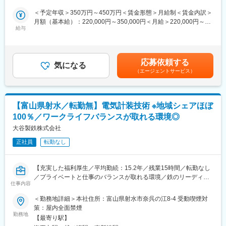
務を進める体制が整っています。
＜予定年収＞350万円～450万円＜賃金形態＞月給制＜賃金内訳＞
■仕事内容：
月額（基本給）：220,000円～350,000円＜月給＞220,000円～
・プラスチック製品の開発設計
給与
350,000円＜昇給有無＞有＜残業手当＞有＜給与補足＞■賞与実
・製品の寸法測定と記録
績：年2回（7月、12月）■その他固定手当：交替手当（21,000
・試作品の検討（商品企画・機能検証等）
円）交代手当に関しては、交代勤務に従事した場合、適用になり
・商品量産化の検討、実施
ます。（半年～1年ぐらい）賃金はあくまでも目安の金額であり、
応募依頼する
・ＶＡ／ＶＥ提案
気になる
選考を通じて上下する可能性があります。月給(月額)は固定手当を
（エージェントサービス）
含めた表記です。
■働き方：
同社では、残業月平均10時間と少なく、転勤もありません。ま
た、有給消化率も高く、ワークライフバランスを保つことができ
【富山県射水／転勤無】電気計装技術 ※地域シェアほぼ
ます。無料駐車場を完備しており、自動車・バイク・自転車通勤
100％／ワークライフバランスが取れる環境◎
が可能です。さらに、シャワールーム、休憩スペースも完備して
おり、快適に働ける環境が整っています。
大谷製鉄株式会社
正社員
転勤なし
■企業の特徴／魅力：
同社は創業70年以上の歴史を持ち、プラスチック製品の企画開
発、設計、製造を一貫して行っています。エンジニアリング・プ
【充実した福利厚生／平均勤続：15.2年／残業15時間／転勤なし
ラスチック部品の生産・加工を中心に、高品質な製品を提供して
／プライベートと仕事のバランスが取れる環境／鉄のリーディン
います。また、国内外に製作拠点を持ち、コストダウンや外観向
仕事内容
グカンパニー】
上による付加価値アップにも力を入れています。働きやすい環境
＜勤務地詳細＞本社住所：富山県射水市奈呉の江8-4 受動喫煙対
で長期的な就業が可能です。
■業務内容：
策：屋内全面禁煙
富山に本社を置き、鉄筋コンクリート用棒鋼「VCON」の製造及
勤務地
ぜひ、同社であなたのスキルを活かし、共に成長していきましょ
【最寄り駅】
び販売を行う当社にて製鉄工場内の計測、制御機器のメンテナン