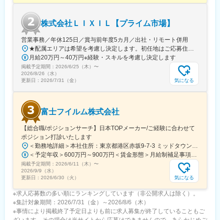
険、表彰、融資、記念、慶弔の制度を完備し、安心して働ける環
境を整えています。
株式会社ＬＩＸＩＬ【プライム市場】
階層別研修、専門研修、職場内研修を実施して、社員一人ひとり
が日々の業務を通じて学び、様々な研修を通じて成長し、その成
営業事務／年休125日／賞与前年度5カ月／出社・リモート併用
長に合わせて企業も成長します。社員全員が情報を共有するボー
★配属エリアは希望を考慮し決定します。初任地はご応募住所での配属となります。入社後、転勤が伴う異動に関しては、必ず勤務地のご希望も確認した上で決定します。【配属オフィス一覧】■東京都品川区西品川1丁目1-1 大崎ガーデンタワー■愛知県名古屋市中村区名駅南4丁目11-40■京都府京都市伏見区竹田田中宮町103 ■大阪府大阪市中央区本町2丁目6-8 センバ・セントラルビル9F■大阪府箕面市萱野4丁目5-45■広島県広島市安佐南区西原6丁目11-8■福岡県福岡市博多区半道橋2-15-10 SOLAビル★出社とリモートワークを併用しながらの勤務となります。 業務に慣れるまでは、原則出社となります。 慣れてきたら少しずつリモートの日を増やし、最終的には週1～3日ほどの出社となる予定です（目安：～入社6カ月）。※受動喫煙対策：あり
ダーレス体制や積極的な人材登用によって、個々の能力が最大限
月給20万円～40万円※経験・スキルを考慮し決定します
に発揮できる環境づくりに努めています。
掲載予定期間：
2026/6/25（木）
〜
2026/8/26（水）
気になる
更新日：
2026/7/31（金）
富士フイルム株式会社
【総合職/ポジションサーチ】日本TOPメーカー/ご経験に合わせて
ポジション打診いたします
＜勤務地詳細＞本社住所：東京都港区赤坂9-7-3 ミッドタウン・ウェスト勤務地最寄駅：東京メトロ日比谷線／都営大江戸線／六本木駅受動喫煙対策：敷地内全面禁煙変更の範囲：会社の定める事業所（リモートワーク含む）
＜予定年収＞600万円～900万円＜賃金形態＞月給制補足事項なし＜賃金内訳＞月額（基本給）：300,000円～500,000円＜月給＞300,000円～500,000円＜昇給有無＞有＜残業手当＞有賃金はあくまでも目安の金額であり、選考を通じて上下する可能性があります。月給(月額)は固定手当を含めた表記です。
掲載予定期間：
2026/6/11（木）
〜
2026/9/9（水）
気になる
更新日：
2026/6/30（火）
※求人応募数の多い順にランキングしています（非公開求人は除く）。
※集計対象期間：2026/7/31（金）～2026/8/6（木）
※事情により掲載終了予定日よりも前に求人募集が終了していることもご