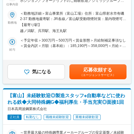
を続けていく中で育まれてきました。
ポジション／フォークリフトのご経験歓迎／シミックグループの
【富山工場について】
仕事内容
若手からベテランまでお互いを尊重し思いやる風土が根付いてお
安定性】
■主なサービス内容：
り、社員・顧客・取引先全てに対しての感謝の念を持ちながら
＜勤務地詳細＞富山事業所（富山工場）住所：富山県射水市有磯
処方成型（処方の最適化）・スケールアップ＆ダウン・工業化検
日々の活動を営んでいます。
【業務内容】
2-37 勤務地最寄駅：JR各線／富山駅受動喫煙対策：屋内喫煙可能
討～商用生産・試作～治験薬製造・危険物製剤対応などを展開し
医薬品製造工場における生産管理業務をご担当いただきます。
勤務地
場所あり変更の範囲：会社の定める事業所
ています。
【最寄り駅】
変更の範囲：会社の定める業務
以下のような倉庫業務を中心にお任せします。
越ノ潟駅、呉羽駅、海王丸駅
■生産能力（年間）：
■クライアントへの支給原材料・製品在庫の報告業務
＜予定年収＞300万円～500万円＜賃金形態＞月給制補足事項なし
チューブライン（5,500万本）／ボトル容器ライン（2,000万本）
■倉庫での原料・資材等の荷受け（フォークリフト使用）
＜賃金内訳＞月額（基本給）：185,190円～358,000円＜月給＞
／ジャー容器ライン（300トン500万本）
■倉庫での原料・資材等の準備（生産管理システム、フォークリフ
給与
185,190円～358,000円＜昇給有無＞有＜残業手当＞有＜給与補足
ト使用）
＞※通勤費は別途支給いたします※給与は経験能力等を考慮し、当
■施設の特徴：
■原料・資材のサンプリング準備（生産管理システム、フォークリ
社規定により決定します。■昇給：有賃金はあくまでも目安の金額
フレキシビリティ・お客様のニーズに合わせたバッチサイズでの
フト使用）
であり、選考を通じて上下する可能性があります。月給(月額)は固
製造
応募依頼する
気になる
定手当を含めた表記です。
技術力・最新の設備を導入して効率的な生産が可能
（エージェントサービス）
【組織構成】
危険物対応・危険物製造所として認可された第2製造棟
シミックCMO 富山工場の生産管理課 20名ほどが在籍していま
す。
【当社について】
シミックグループの一員として医薬品製造受託サービス
【富山】未経験歓迎◎製造スタッフ※自動車などに使わ
【富山工場について】
（CDMO）を提供する企業です。製剤設計から治験薬製造、商用
れる鉄◆大同特殊鋼G◆福利厚生・手当充実◎面接1回
■主なサービス内容：
生産まで、医薬品の開発・製造に関するトータルソリューション
処方成型（処方の最適化）・スケールアップ＆ダウン・工業化検
日本高周波鋼業株式会社
を提供。静岡県の製剤開発センターをはじめ、国内4拠点（静岡、
討～商用生産・試作～治験薬製造・危険物製剤対応
西根、富山、足利）と海外2拠点（韓国、米国）で事業を展開し、
正社員
転勤なし
職種未経験歓迎
業種未経験歓迎
固形製剤・半固形製剤・注射剤などほぼ全ての剤形に対応可能で
■生産能力（年間）：
す。さらに、特殊分割錠や3Dプリンター技術など新規製剤技術の
チューブライン（5,500万本）／ボトル容器ライン（2,000万本）
開発にも注力し、国内外の製薬企業の多様なニーズに応えていま
～世界最大級の特殊鋼専業メーカーグループの安定基盤／未経験