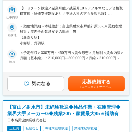
働く環境について
【I・Uターン歓迎／副業可能／残業月10ｈ／ノルマなし／資格取
製造現場では安全管理を徹底しており、特に夏場は熱中症対策に
得支援・研修支援制度あり／中途入社の方も多数活躍】
力を入れています。
仕事内容
スポーツドリンク支給
業務内容：
＜勤務地詳細＞本社住所：富山県射水市戸破針原53-14 受動喫煙
塩飴・梅干し支給
プラスチック製品（ルアー等の釣り具用品／アウトドア用品／住
対策：屋内全面禁煙変更の範囲：無
こまめな休憩取得
宅関連製品／電気部品等）を扱うメーカー様向けへの提案営業を
勤務地
体調管理の徹底
【最寄り駅】
行っていただきます
など、社員が安心して働ける環境づくりを進めています。
小杉駅、呉羽駅
最初にお任せする業務：
＜予定年収＞330万円～450万円＜賃金形態＞月給制＜賃金内訳＞
■生活面をしっかりサポート
：先輩のサポートとしてついていき見積書作成の手伝いや来客時
月額（基本給）：210,000円～300,000円＜月給＞210,000円～
◎転居費用は会社が負担します。IUターンも歓迎しています。
のプレゼン資料など営業のサポートをしていただきます
給与
300,000円＜昇給有無＞有＜残業手当＞有＜給与補足＞■賞与実
◎有給休暇は入社直後から付与。初年度は最大20日付与され、平
績：年2回（7月、12月）賃金はあくまでも目安の金額であり、選
均13～14日程度取得しています。
ゆくゆくお任せする業務：
考を通じて上下する可能性があります。月給(月額)は固定手当を含
◎会社の独身寮を利用可能 製造所から徒歩3分、月4,000円（水道
・お客様へのヒアリング
めた表記です。
光熱費込み）で入居できます。
応募依頼する
・設計部への落とし込み
気になる
◎借上社宅制度あり 対象者は家賃の最大85％を会社が補助しま
（エージェントサービス）
・予算管理、スケジュール管理
す。
・商品化までのプロジェクト
■会社について
■業務詳細：
当社は、高品質な特殊鋼の製造を手掛けるメーカーです。2026年
【富山／射水市】未経験歓迎◆検品作業・在庫管理◆
既存顧客を10社弱程度担当いただく予定です。
より大同特殊鋼グループの一員となり、安定した経営基盤のもと
業界大手メーカーG◆残業20h・家賃最大85％補助有
新規のお客様は、顧客紹介や展示会経由が中心なので飛び込み訪
さらなる成長を続けています。
問などありません。
日本高周波鋼業株式会社
富山製造所では、材料づくりから加工・熱処理まで一貫して行っ
当社の設計・製造部署とお客様との間に立ち、「何をつくりたい
ており、自動車や産業機械、エレクトロニクス分野など幅広い産
正社員
転勤なし
職種未経験歓迎
業種未経験歓迎
か」というニーズをくみ取りながら調整します。