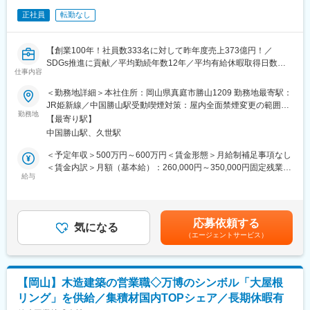
電・木質ペレット製造を事業化し、国産材普及の切り札として注
・出張時の各種費用・手当支給、 ウィークリーマンションの手配
目される新建材CLTでも業界を牽引しています。
正社員
転勤なし
あり（会社負担）
この取り組みが注目され、年間2000人以上の方が当社に視察にい
らっしゃいます。
■当社の国内トップシェア実績：
【創業100年！社員数333名に対して昨年度売上373億円！／
◎構造用集成材の国内シェア18％（2017年農林水産省調査資料）
SDGs推進に貢献／平均勤続年数12年／平均有給休暇取得日数：
◎CLTの国内シェア77％（2017年農林水産省調査資料）
仕事内容
変更の範囲：会社の定める業務
13日／基本土日祝休み／住宅手当・昼食補助あり／福利厚生◎】
◎木質ペレットの国内シェア23％（2017年林野庁調査資料）
＜勤務地詳細＞本社住所：岡山県真庭市勝山1209 勤務地最寄駅：
■働きやすい環境：
JR姫新線／中国勝山駅受動喫煙対策：屋内全面禁煙変更の範囲：
■当社の魅力：
平均勤続年数12年／男性の育児休業1ケ月以上取得者4名／有給休
勤務地
会社の定める事業所
（1）集成材・CLT ・木質ペレットのシェア日本一
【最寄り駅】
暇の平均取得日数13日(1時間単位で取得可能！病院や子供の送り
◇国産集成材の20％弱のシェアを誇り、日本の戸建て住宅の12軒
中国勝山駅、久世駅
迎えなどの短時間でも利用できます！）
に1軒は当社製品が使われている、そんな製造量です。
＜予定年収＞500万円～600万円＜賃金形態＞月給制補足事項なし
◇品質・価格・供給力を兼ね備えた高い総合力で、お客様は全国
■業務内容：
＜賃金内訳＞月額（基本給）：260,000円～350,000円固定残業手
に広がっています！
同社の木材加工の工場において、生産技術のご担当をお任せいた
給与
当/月：50,000円～67,000円（固定残業時間26時間0分/月）超過し
（2）製造×建築×バイオマスの三位一体の事業構造
します。
た時間外労働の残業手当は追加支給＜月給＞310,000円～417,000
◇集成材製造事業を中核に、自社生産の強みを活かした木質構造
円（一律手当を含む）＜昇給有無＞有＜残業手当＞有＜給与補足
建築事業と、端材を利用した木質バイオマス事業の3つの事業構造
■業務詳細：
＞※上記年収は賞与を含んだ金額です。※給与詳細は、職位・技
で安定した収益性・将来性・社会性があります。
応募依頼する
・効率的な生産工程の検討
気になる
量・資格に応じて決定します。■昇給：年1回（4月）■賞与：年2
◇木造建築分野では、設計から施工まで一貫対応できる数少ない
（エージェントサービス）
・工場内設備の予防保全
回（7月、12月）昨年実績6ヵ月分賃金はあくまでも目安の金額で
会社です。
・メーカーとの折衝
あり、選考を通じて上下する可能性があります。月給(月額)は固定
（3）新しい価値を提案し業界を牽引
・溶接加工
手当を含めた表記です。
◇「新しい価値の提案」を経営理念とし、木材を利用しつくす仕
・トラブル対応
組みづくりに挑戦し続けてきました。
【岡山】木造建築の営業職◇万博のシンボル「大屋根
※頻繁ではないですが、トラブル対応で休日等にご対応をいただく
◇業界に先駆けバイオマス発電・木質ペレット製造を事業化し、
リング」を供給／集積材国内TOPシェア／長期休暇有
場合は、代休を取得していただきます。
国産材普及の切り札として注目される新建材CLTでも業界を牽引