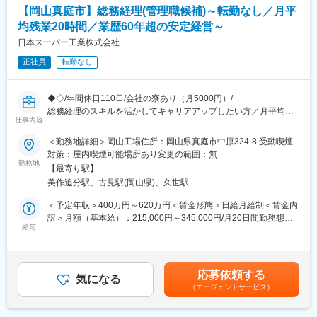
■職務内容
【岡山真庭市】総務経理(管理職候補)～転勤なし／月平
超精密金属部品の試作、量産加工に関する生産技術業務
均残業20時間／業歴60年超の安定経営～
新規受注品の工法の開発と関連する以下の業
務
日本スーパー工業株式会社
・加工法の検討、加工プログラムの設計改善
正社員
転勤なし
・工具選定
・加工治具や測定治具の設計製作
・試作品の立案と製作
◆◇/年間休日110日/会社の寮あり（月5000円）/
・量産段階における工程設計、品質安定化に向けた治具、装置の
総務経理のスキルを活かしてキャリアアップしたい方／月平均残
開発や設計
仕事内容
業20時間／就業環境◎】
・量産工程の改善策の検討と対策の実行 など
＜勤務地詳細＞岡山工場住所：岡山県真庭市中原324-8 受動喫煙
※新規開発にチャレンジし製造部門における管理メンバーとしての
■募集背景
対策：屋内喫煙可能場所あり変更の範囲：無
活躍に期待します。
ハードディスクドライブ搭載の精密加工部品で世界最大のシェア
勤務地
※将来はマネジメント業務への参画期待もあるポジションです。
【最寄り駅】
を確保し成長を遂げてきました。現在は第二創業期として更なる
美作追分駅、古見駅(岡山県)、久世駅
成長に向けて先端産業分野での新規受注を増やしており、縁の下
■岡山工場の役割
の力持ちとなってくれるような総務経理の経験者の方を募集しま
＜予定年収＞400万円～620万円＜賃金形態＞日給月給制＜賃金内
グループ企業計5社の国内拠点としては最大の量産工場としての機
す。
訳＞月額（基本給）：215,000円～345,000円/月20日間勤務想定
能を有し、開発から量産までダイナミックな生産活動を展開して
給与
その他固定手当/月：30,000円～100,000円＜想定月額＞245,000
おります。
■働き方
円～445,000円＜昇給有無＞有＜残業手当＞有＜給与補足＞■アド
・残業月20時間程度でワークライフバランス◎
バンス手当：30000円（固定支給）■昇給：有■賞与：有（年2回、
変更の範囲：会社の定める業務
・年間休日110日（有給奨励日を含むと115日）
7月 12月）※前年度実績：5ヶ月分■モデル年収（1）(年収400万
応募依頼する
・会社の寮あり（独身寮、家族寮ともに月5000円）
気になる
円) 月額固定給24.5万＋時間外(20H平均＋ 賞与■モデル年収
（エージェントサービス）
（2）（年収680万円） 月額固定給34.5万＋時間外(20H平均＋
■職務内容
賞与賃金はあくまでも目安の金額であり、選考を通じて上下する
会社運営を支える総務・経理業務を担当していただきます。具体