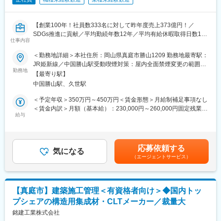
■当社の国内トップシェア実績：
◎構造用集成材の国内シェア15,2％（2022年度/シェア2位）
◎CLTの国内シェア37,5％（2022年度/シェア1位）
【創業100年！社員数333名に対して昨年度売上373億円！／
◎木質ペレットの国内シェア16,3％（2021年度/シェア1位）
SDGs推進に貢献／平均勤続年数12年／平均有給休暇取得日数13
※国産集成材の20％弱のシェアを誇り、日本の戸建て住宅の12軒
仕事内容
日／基本土日祝休み／住宅手当・昼食補助有／福利厚生◎】
に1軒は当社製品が使われています。
＜勤務地詳細＞本社住所：岡山県真庭市勝山1209 勤務地最寄駅：
■当社の魅力：
■業務内容：
JR姫新線／中国勝山駅受動喫煙対策：屋内全面禁煙変更の範囲：
（1）木造建築一貫対応＆バイオマスの力
官公庁工事や民間建築物等の建設プロジェクトにおける中・大規
勤務地
会社の定める事業所
集成材などの構造用木質材料の製造から構造設計・施工まで一貫
【最寄り駅】
模施設、建造物を担当します。
で対応できること、製造過程で出る木くずを有効活用するバイオ
中国勝山駅、久世駅
一緒に新規でお客様を開拓していただける方を募集します。
マス利用のしくみを持つこと、これが銘建工業の強みです。
＜予定年収＞350万円～450万円＜賃金形態＞月給制補足事項なし
（2）製造×建築×バイオマスの三位一体の事業構造
■業務詳細：
＜賃金内訳＞月額（基本給）：230,000円～260,000円固定残業手
集成材製造事業を中核に、自社生産の強みを活かした木質構造建
・工程立案
給与
当/月：45,000円～48,000円（固定残業時間26時間0分/月）超過し
築事業と、端材を利用した木質バイオマス事業の3つの事業構造で
・現場管理
た時間外労働の残業手当は追加支給＜月給＞275,000円～308,000
安定した収益性・将来性があります。
・施工図面の作図、チェック／訂正業務、積算業務
円（一律手当を含む）＜昇給有無＞有＜残業手当＞有＜給与補足
（3）新しい価値を提案し業界を牽引
・実務設計以降のプロセスマネジメント
＞※上記年収は賞与を含んだ金額です。※給与詳細は、職位・技
「新しい価値の提案」を経営理念とし、木材を利用しつくす仕組
応募依頼する
・協力会社の手配・調整、作業メンバーの管理など
気になる
量・資格に応じて決定します。■昇給：年1回（4月）■賞与：年2
みづくりに挑戦し続けてきました。業界に先駆けバイオマス発
（エージェントサービス）
回（7月、12月）賃金はあくまでも目安の金額であり、選考を通
電・木質ペレット製造を事業化し、国産材普及の切り札として注
■働き方：
じて上下する可能性があります。月給(月額)は固定手当を含めた表
目される新建材CLTでも業界を牽引しています。
・全国各地への出張あり
記です。
この取り組みが注目され、年間2000人以上の方が当社に視察にい
・1案件あたり平均受注高3～5千万円、工期は数週間～数か月程
らっしゃいます。
【真庭市】建築施工管理＜有資格者向け＞◆国内トッ
度
プシェアの構造用集成材・CLTメーカー／裁量大
・出張時の各種費用・手当支給、ウィークリーマンションの手配
変更の範囲：本文参照
あり（会社負担）
銘建工業株式会社