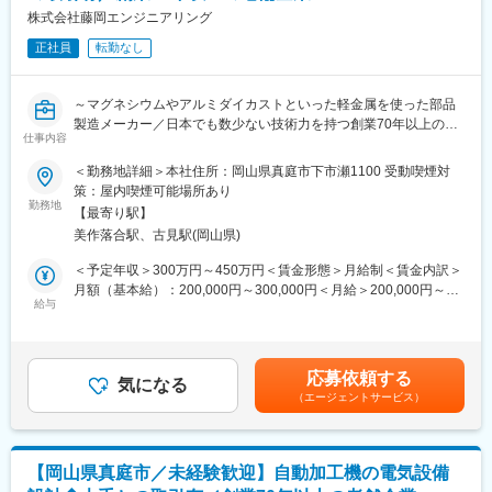
【施工実績】https://www.meikenkogyo.com/works/ ぜひ同社HP
中長期的なマネジメント（営業メンバーの管理監督）にもチャレ
株式会社藤岡エンジニアリング
をご覧下さい！
ンジすることが期待されるポジションです。
正社員
転勤なし
事業部でのモデル年収については、一例で入社5年後主任620万、
変更の範囲：会社の定める業務
課長710万です。
～マグネシウムやアルミダイカストといった軽金属を使った部品
■組織構成：
製造メーカー／日本でも数少ない技術力を持つ創業70年以上の老
現在、営業部全体は計12名で構成されています。
仕事内容
舗企業／年間休日117日／育休・産休取得実績有～
岡山本社は8名体制で、20代3名、30代2名、40代2名で構成され
＜勤務地詳細＞本社住所：岡山県真庭市下市瀬1100 受動喫煙対
ています。
■仕事内容：
策：屋内喫煙可能場所あり
自動加工機の電気設備開発、設備のメンテナンス・不具合対応を
勤務地
■同社の特徴：
【最寄り駅】
お任せします。
同社は1923年に創業された銘建グループ（他5社）の一員です。
美作落合駅、古見駅(岡山県)
現在、「住宅向け構造用集積材製造販売事業」「中大規模の木質
■業務詳細：
＜予定年収＞300万円～450万円＜賃金形態＞月給制＜賃金内訳＞
構造建築事業」「バイオマス事業」を主要事業としています。住
・自社開発の加工機の設備開発、メンテナンス
月額（基本給）：200,000円～300,000円＜月給＞200,000円～
宅向け構造用集積材製造販売事業では世界最大の集積材工場を持
・自社開発以外の設備調整、不具合対応など
給与
300,000円＜昇給有無＞有＜残業手当＞有＜給与補足＞■昇給：有
っており、国内シェアNo,1です。また、中大規模の木質構造建築
■賞与：有（年3回、計4.8ヶ月分（前年度実績））賃金はあくまで
事業では、設計から施工まで一貫対応ができる数少ない企業であ
■組織構成：
も目安の金額であり、選考を通じて上下する可能性があります。
り、学べる環境です。また、政府が主導で推奨しているCLT建築
◇営業技術課
月給(月額)は固定手当を含めた表記です。
ではマーケットを主導しています。バイオマス事業では、木質バ
応募依頼する
・営業係3名
気になる
イオマス分野のトップランナー（木質ペレット）となっていま
（エージェントサービス）
・生産技術係8名（機械設計7名、電気設備設計1名）
す。
■当社の特徴：
■同社の魅力：
（1）長年培ってきた加工技術
同社には新しい木造建築分野に必要なものすべてがそろってお
【岡山県真庭市／未経験歓迎】自動加工機の電気設備
本社工場はミノルタカメラの子会社として設立しました。マシニ
り、最短で木質構造事業のプロを目指せる土台があります（木造