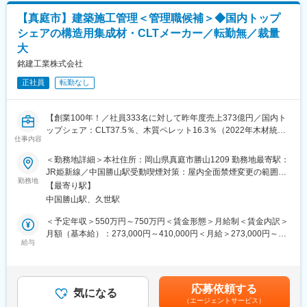
可能性があります。月給(月額)は固定手当を含めた表記です。
的には以下の業務をお任せします。
【真庭市】建築施工管理＜管理職候補＞◆国内トップ
・総務業務
シェアの構造用集成材・CLTメーカー／転勤無／裁量
社内備品・社用車・社宅の管理
大
勤怠管理、有給休暇管理、社会保険手続き
社内イベント（社員総会・懇親会・社員旅行など）の企画・運営
銘建工業株式会社
契約書や社内規程の整備・管理
正社員
転勤なし
・経理業務
請求書発行、支払処理、経費精算
【創業100年！／社員333名に対して昨年度売上373億円／国内ト
会計ソフトへの仕訳入力、帳簿管理
ップシェア：CLT37.5％、木質ペレット16.3％（2022年木材統計
月次・年度決算補助、税務申告サポート
仕事内容
資料より）／男性の育休1ケ月以上取得者4名／有休の平均取得数
資金管理や財務関連書類の作成補助
13日（1h単位OK）／SDGsに貢献】
＜勤務地詳細＞本社住所：岡山県真庭市勝山1209 勤務地最寄駅：
■岡山工場の役割
JR姫新線／中国勝山駅受動喫煙対策：屋内全面禁煙変更の範囲：
■業務内容：
勤務地
グループ企業計5社の国内拠点としては最大の量産工場としての機
会社の定める事業所
【最寄り駅】
管理職候補として、中・大規模の木造建造物の施工管理業務をお
能を有し、開発から量産までダイナミックな生産活動を展開して
中国勝山駅、久世駅
任せします。
おります。
※課長～部長クラスを想定しており、大きな裁量を持って業務に取
＜予定年収＞550万円～750万円＜賃金形態＞月給制＜賃金内訳＞
り組めるポジションです。
変更の範囲：会社の定める業務
月額（基本給）：273,000円～410,000円＜月給＞273,000円～
給与
410,000円＜昇給有無＞有＜残業手当＞有＜給与補足＞※上記年収
■業務詳細：
は賞与を含んだ金額です。※給与詳細は、職位・技量・資格に応じ
・施工スケジュールに合わせた工程立案
て決定します。■昇給：年1回（4月）■賞与：年2回（7月、12月）
・施工、工程、安全、品質、現場管理
昨年実績6ヵ月分賃金はあくまでも目安の金額であり、選考を通じ
応募依頼する
・施工図面の作図、チェック／訂正業務、積算業務
気になる
て上下する可能性があります。月給(月額)は固定手当を含めた表記
（エージェントサービス）
・実務設計以降のプロセスマネジメント