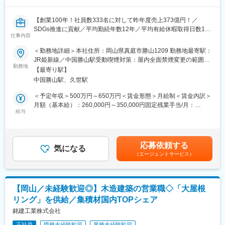
を持ち、品質管理に力を入れた商品作りをしています。
・また、その他敷物販売へも力を入れ、独創的な商品作りをして
【創業100年！社員数333名に対して昨年度売上373億円！／
います。
SDGs推進に貢献／平均勤続年数12年／平均有給休暇取得日数13
仕事内容
日／基本土日祝休み／住宅手当・昼食補助有／福利厚生◎】
■当社について：
■働きやすい環境：
＜勤務地詳細＞本社住所：岡山県真庭市勝山1209 勤務地最寄駅：
・当社は、「メーカー＋商社+小売業者」の機能を持ち、皆様の身
平均勤続年数12年／男性の育児休業1ケ月以上取得者4名／有給休
JR姫新線／中国勝山駅受動喫煙対策：屋内全面禁煙変更の範囲：
近な企業として、皆様の豊かな暮らしに貢献する企業です。
暇の平均取得日数13日(1時間単位で取得可能！病院や子供の送り
勤務地
会社の定める事業所
・様々なオリジナルインテリア商品を創り出すメーカーとして、
【最寄り駅】
迎えなどの短時間でも利用可能）
海外メーカーの家具やユニークな商材を扱う商社として、そし
中国勝山駅、久世駅
■業務内容：
て、販売を手掛ける小売業社として、事業を展開しています。
官公庁工事や民間建築物等の建設プロジェクトにおける中・大規
＜予定年収＞500万円～650万円＜賃金形態＞月給制＜賃金内訳＞
・確かな品質と安心・安全に対して厳しい視線を送りつつ、世界
模施設、建造物を担当します。
月額（基本給）：260,000円～350,000円固定残業手当/月：
と皆様の暮らしを結びつける。それが当社の事業です。
■業務詳細：
給与
50,000円～67,000円（固定残業時間26時間0分/月）超過した時間
・工程立案
外労働の残業手当は追加支給＜月給＞310,000円～417,000円（一
変更の範囲：会社の定める業務
・現場管理
律手当を含む）＜昇給有無＞有＜残業手当＞有＜給与補足＞※上記
・施工図面の作図、チェック／訂正業務、積算業務
年収は賞与を含んだ金額です。※給与詳細は、職位・技量・資格に
応募依頼する
・実務設計以降のプロセスマネジメント
気になる
応じて決定します。■昇給：年1回（4月）■賞与：年2回（7月、12
（エージェントサービス）
・協力会社の手配・調整、作業メンバーの管理など
月）昨年実績4.2ヵ月分賃金はあくまでも目安の金額であり、選考
【変更の範囲：会社の定める業務】
を通じて上下する可能性があります。月給(月額)は固定手当を含め
■働き方：
た表記です。
・全国各地への出張あり
【岡山／未経験歓迎◎】木造建築の営業職◇「大屋根
・1案件あたり平均受注高3～5千万円、工期は数週間～数か月程
リング」を供給／集積材国内TOPシェア
度
・出張時の各種費用・手当支給、ウィークリーマンションの手配
銘建工業株式会社
あり（会社負担）
正社員
職種未経験歓迎
業種未経験歓迎