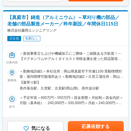
です。
・協力会社の手配・調整、作業メンバーの管理など
■出張について：
【真庭市】鋳造（アルミニウム）～草刈り機の部品／
・全国各地への出張あり
老舗の部品製造メーカー／昨年新設／年間休日115日
・1案件あたり平均受注高3～5千万円、工期は数週間～数か月程
度
株式会社藤岡エンジニアリング
・出張時の各種費用・手当支給、 ウィークリーマンションの手配
正社員
転勤なし
あり（会社負担）
■当社の国内トップシェア実績：
～新規事業立ち上げや機械加工にご興味・ご経験ある方歓迎！～
◎構造用集成材の国内シェア18％（2017年農林水産省調査資料）
【マグネシウムやアルミダイカスト等軽金属を使った部品製造メ
◎CLTの国内シェア77％（2017年農林水産省調査資料）
仕事内容
ーカー／日本でも数少ない技術力を持つ創業70年以上の老舗企業
◎木質ペレットの国内シェア23％（2017年林野庁調査資料）
／年間休日115日／育休・産休取得実績有】
＜勤務地詳細1＞本社住所：岡山県真庭市下市瀬1100 受動喫煙対
策：屋内喫煙可能場所あり＜勤務地詳細2＞久世工場住所：岡山県
■当社の魅力：
■募集背景
勤務地
真庭市三崎860-4 受動喫煙対策：屋内全面禁煙
（1）集成材・CLT ・木質ペレットのシェア日本一
【最寄り駅】
更なる事業拡大に向け、2024年にアルミニウムの鋳造を内製化す
◇国産集成材の20％弱のシェアを誇り、日本の戸建て住宅の12軒
美作落合駅、久世駅、古見駅(岡山県)、美作追分駅
るべく事業が立ち上がり、今回はそのアルミニウムの（草刈り機
に1軒は当社製品が使われている、そんな製造量です。
の部品）鋳造技術者として一緒に事業の中核を担っていただける
＜予定年収＞400万円～550万円＜賃金形態＞月給制＜賃金内訳＞
◇品質・価格・供給力を兼ね備えた高い総合力で、お客様は全国
方を募集しております。
月額（基本給）：240,000円～330,000円＜月給＞240,000円～
に広がっています！
給与
330,000円＜昇給有無＞有＜残業手当＞有＜給与補足＞■昇給：有
（2）製造×建築×バイオマスの三位一体の事業構造
■業務内容
■賞与：有（年3回、計4.8ヶ月分（前年度実績））賃金はあくまで
◇集成材製造事業を中核に、自社生産の強みを活かした木質構造
・溶融アルミを金型へ流しこむ
も目安の金額であり、選考を通じて上下する可能性があります。
建築事業と、端材を利用した木質バイオマス事業の3つの事業構造
・数分間の冷却後、アルミが固化したことの確認、取り出し
月給(月額)は固定手当を含めた表記です。
で安定した収益性・将来性・社会性があります。
応募依頼する
・製品の外観を目視検査（寸法通り成型されているか確認）
気になる
◇木造建築分野では、設計から施工まで一貫対応できる数少ない