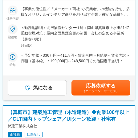
【事業の優位性／「メーカー＋商社+小売業者」の機能を持ち、多
様なオリジナルインテリア商品を創り出す企業／確かな品質と安
仕事内容
心・安全を追求し、日本文化と皆様の暮らしを結びつける事業】
＜勤務地詳細＞北房物流センター住所：岡山県真庭市上水田5147
■業務内容：
受動喫煙対策：屋内全面禁煙変更の範囲：会社の定める事業所
・ソファやテーブルなどの家具商品の入出荷に関する業務をお任
勤務地
【最寄り駅】
せします。
月田駅
■業務詳細：
＜予定年収＞336万円～411万円＜賃金形態＞月給制＜賃金内訳＞
◇入荷された商品の積み降し、倉庫への搬入作業
月額（基本給）：199,000円～248,500円その他固定手当/月：
◇フォークリフトを使用し、パットを用いたピッキング作業など
給与
30,000円＜月給＞229,000円～278,500円＜昇給有無＞有＜残業手
◎入出荷作業から事務処理まで幅広い業務になります。
当＞有＜給与補足＞■勤務地手当：30,000円（固定）■経験、スキ
◎フォークリフト作業あり（フォークリフトの技能終了証は入社
ル、年齢を考慮の上、当社規定により優遇■賞与：年2回（3.1ヶ月
後の取得でもOKです）
分）■昇給：有※1ヶ月あたり1500円～3000円（過去実績）賃金は
応募依頼する
◎若手が中心なので、活気がある職場です。
気になる
あくまでも目安の金額であり、選考を通じて上下する可能性があ
（エージェントサービス）
ります。月給(月額)は固定手当を含めた表記です。
■物流部について：
・主な仕事は在庫管理、商品の出荷作業の2点です。
・海外の工場で作られた商品を保管し、お客様からの注文に応じ
【真庭市】建築施工管理（木造建造）◆創業100年以上
て必要な個数を準備して荷札を貼り、運送会社に運んでもらうま
／CLT国内トップシェア／UIターン歓迎・社宅有
でが一連の流れとなります。
銘建工業株式会社
■当社の特色：
正社員
転勤なし
・インテリア業界では、日本有数の企業であり、中国へ自社工場