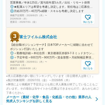
２、金型製作から組立まで一貫生産
営業事務／年休125日／賞与前年度5カ月／出社・リモート併用
実用・最軽量のマグネシウム材料を成形し、機械加工から塗装・
★配属エリアは希望を考慮し決定します。初任地はご応募住所での配属となります。入社後、転勤が伴う異動に関しては、必ず勤務地のご希望も確認した上で決定します。【配属オフィス一覧】■東京都品川区西品川1丁目1-1 大崎ガーデンタワー■愛知県名古屋市中村区名駅南4丁目11-40■京都府京都市伏見区竹田田中宮町103 ■大阪府大阪市中央区本町2丁目6-8 センバ・セントラルビル9F■大阪府箕面市萱野4丁目5-45■広島県広島市安佐南区西原6丁目11-8■福岡県福岡市博多区半道橋2-15-10 SOLAビル★出社とリモートワークを併用しながらの勤務となります。 業務に慣れるまでは、原則出社となります。 慣れてきたら少しずつリモートの日を増やし、最終的には週1～3日ほどの出社となる予定です（目安：～入社6カ月）。※受動喫煙対策：あり
印刷まで一貫生産しており、薄肉・複雑形状の高精度品の量産を
月給20万円～40万円※経験・スキルを考慮し決定します
得意としています。
掲載予定期間：
2026/6/25（木）
〜
３、働きやすい環境づくり
2026/8/26（水）
気になる
更新日：
2026/7/31（金）
有休取得率の向上や子育てをサポートする制度確立などに取り組
み、長く安定して勤められる環境を整えています。また、上司・
先輩との距離感が近いため質問しやすく、新しいことへの挑戦に
対しても背中を押してくれる職場で、20代、30代の若手社員もた
富士フイルム株式会社
くさん活躍しております！
【総合職/ポジションサーチ】日本TOPメーカー/ご経験に合わせて
ポジション打診いたします
＜勤務地詳細＞本社住所：東京都港区赤坂9-7-3 ミッドタウン・ウェスト勤務地最寄駅：東京メトロ日比谷線／都営大江戸線／六本木駅受動喫煙対策：敷地内全面禁煙変更の範囲：会社の定める事業所（リモートワーク含む）
＜予定年収＞600万円～900万円＜賃金形態＞月給制補足事項なし＜賃金内訳＞月額（基本給）：300,000円～500,000円＜月給＞300,000円～500,000円＜昇給有無＞有＜残業手当＞有賃金はあくまでも目安の金額であり、選考を通じて上下する可能性があります。月給(月額)は固定手当を含めた表記です。
掲載予定期間：
2026/6/11（木）
〜
2026/9/9（水）
気になる
更新日：
2026/6/30（火）
※求人応募数の多い順にランキングしています（非公開求人は除く）。
※集計対象期間：2026/7/31（金）～2026/8/6（木）
※事情により掲載終了予定日よりも前に求人募集が終了していることもご
ざいます。その場合は当サイトから応募はできませんので、あらかじめご
了承ください。
メーカー（素材・化学・食品・化粧品・その他）業界
の人
気求人ランキングを詳しく見る