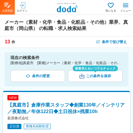
会員登録
ログイン
気になる
メニュー
メーカー（素材・化学・食品・化粧品・その他）業界、真
庭市（岡山県）
の転職・求人検索結果
13
条件で並び替え
件
現在の検索条件
[勤務地]真庭市 [業種]メーカー（素材・化学・食品・化粧品・その他）業界
新着求人をいつでもチェック
条件の変更
この条件を保存
NEW
【真庭市】倉庫作業スタッフ◆創業130年／インテリア
／夜勤無／年休122日◆土日祝休×残業10h
萩原株式会社
正社員
業種未経験歓迎