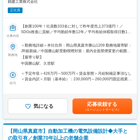
銘建工業株式会社
しています。
■組織構成：
◇取り組みが注目され、年間2000人以上の方が当社に視察にいら
正社員
同ポジションには９名が在籍をしております。３０代~４０代の方
っしゃいます。
が多く在籍をしています。
中途入社の方も採用全体の半分ほどとなっており安心してご入社
変更の範囲：会社の定める業務
【創業100年！社員数333名に対して昨年度売上373億円！／
頂けます。
SDGs推進に貢献／平均勤続年数12年／平均有給休暇取得日数13
仕事内容
日／基本土日祝休み／住宅手当・昼食補助有／福利厚生◎】
■同社の魅力：
＜勤務地詳細＞本社住所：岡山県真庭市勝山1209 勤務地最寄駅：
（1）集成材・CLT ・木質ペレットのシェア日本一…国産集成材の
■業務内容：
JR姫新線／中国勝山駅受動喫煙対策：屋内全面禁煙変更の範囲：
20％弱のシェアを持っており、日本の戸建て住宅の12軒に1軒は
プロジェクトの骨子を決める木造建築のコンサル型営業担当（設
勤務地
会社の定める事業所
同社製品が使われている、そんな製造量です。品質・価格・供給
【最寄り駅】
計営業）として業務を行います。
力を兼ね備えた高い総合力で、お客様は全国に広がっています！
中国勝山駅、久世駅
具体的には、顧客先（主にゼネコン、官公庁）に対し、基本プラ
（2）製造×建築×バイオマスの三位一体の事業構造…集成材製造
ン策定から建築法規・予算に対する助言、技術支援、契約及び材
＜予定年収＞426万円～500万円＜賃金形態＞月給制補足事項なし
事業を中核に、自社生産の強みを活かした木質構造建築事業と、
料・協力会社編成等の手配を実施します。
＜賃金内訳＞月額（基本給）：230,000円～260,000円固定残業手
端材を利用した木質バイオマス事業の3つの事業構造で安定した収
給与
当/月：45,000円～48,000円（固定残業時間26時間0分/月）超過し
益性・将来性・社会性があります。木造建築分野では、設計から
■担当物件：
た時間外労働の残業手当は追加支給＜月給＞275,000円～308,000
施工まで一貫対応できる数少ない会社です。
施工物件は中大規模の木質構造部分になります。
円（一律手当を含む）＜昇給有無＞有＜残業手当＞有＜給与補足
（3）新しい価値を提案し、業界を牽引…「新しい価値の提案」を
営業1名あたりで年間約30件のプロジェクトを担当します。
＞※上記年収は賞与を含んだ金額です。※給与詳細は、職位・技
経営理念とし、木材を利用しつくす仕組みづくりに挑戦し続けて
応募依頼する
気になる
量・資格に応じて決定します。■昇給：年1回（4月）■賞与：年2
きました。
（エージェントサービス）
■建築事例
回（7月、12月）賃金はあくまでも目安の金額であり、選考を通
業界に先駆けバイオマス発電・木質ペレット製造を事業化し、国
・岡山大学共育共創コモンズ（OUX：オークス）
じて上下する可能性があります。月給(月額)は固定手当を含めた表
産材普及の切り札として注目される新建材CLTでも業界を牽引し
・GREENable HIRUZEN風の葉
記です。
ています。
・真庭市立中央図書館 など
取り組みが注目され、年間2000人以上の方が同社に視察にいらっ
【岡山県真庭市】自動加工機の電気設備設計◆大手と
しゃいます。
の取引有／創業70年以上の老舗企業
■将来のキャリアパス：