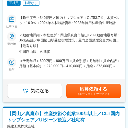
正社員
転勤なし
■当社の国内トップシェア実績：
◎構造用集成材の国内シェア15.2％（2022年度/シェア2位）
◎CLTの国内シェア37.5％（2022年度/シェア1位）
【昨年度売上340億円／国内トップシェア：CLT53.7％、木質ペレ
◎木質ペレットの国内シェア16.3％（2021年度/シェア1位）
ット16.0％（2024年木材統計資料･2023年特用林産物生産統計調
※国産集成材の20％弱のシェアを誇り、日本の戸建て住宅の12軒
仕事内容
査より）／男性の育休1ケ月以上取得者8名／有休の平均取得数12
に1軒は当社製品が使われています。
日（1h単位OK）／SDGsに貢献】
＜勤務地詳細＞本社住所：岡山県真庭市勝山1209 勤務地最寄駅：
JR姫新線／中国勝山駅受動喫煙対策：屋内全面禁煙変更の範囲：
■建築事例
■業務内容：
勤務地
会社の定める事業所
・岡山大学共育共創コモンズ（OUX：オークス）
【最寄り駅】
管理職候補として、中・大規模の木造建造物の施工管理業務をお
・GREENable HIRUZEN風の葉
中国勝山駅、久世駅
任せします。
・真庭市立中央図書館 など
※課長～部長クラスを想定しており、大きな裁量を持って業務に取
＜予定年収＞600万円～800万円＜賃金形態＞月給制＜賃金内訳＞
り組めるポジションです。
月額（基本給）：273,000円～410,000円＜月給＞273,000円～
■当社の魅力：
給与
410,000円＜昇給有無＞有＜残業手当＞有＜給与補足＞※上記年収
（1）木造建築一貫対応＆バイオマスの力
■業務詳細：
は賞与を含んだ金額です。※給与詳細は、職位・技量・資格に応じ
集成材などの構造用木質材料の製造から構造設計・施工まで一貫
・施工スケジュールに合わせた工程立案
て決定します。■昇給：年1回（4月）■賞与：年2回（7月、12月）
で対応できること、製造過程で出る木くずを有効活用するバイオ
・施工、工程、安全、品質、現場管理
昨年実績4.7ヵ月分賃金はあくまでも目安の金額であり、選考を通
マス利用のしくみを持つこと、これが銘建工業の強みです。
応募依頼する
・施工図面の作図、チェック／訂正業務、積算業務
気になる
じて上下する可能性があります。月給(月額)は固定手当を含めた表
（2）製造×建築×バイオマスの三位一体の事業構造
（エージェントサービス）
・実務設計以降のプロセスマネジメント
記です。
集成材製造事業を中核に、自社生産の強みを活かした木質構造建
・協力会社の手配・調整、作業メンバーの管理など
築事業と、端材を利用した木質バイオマス事業の3つの事業構造で
安定した収益性・将来性があります。
■出張について：
（3）新しい価値を提案し業界を牽引
【岡山／真庭市】生産技術◇創業100年以上／CLT国内
・全国各地への出張あり
「新しい価値の提案」を経営理念とし、木材を利用しつくす仕組
トップシェア／UIターン歓迎／社宅有
・1案件あたり平均受注高3～5千万円、工期は数週間～数か月程
みづくりに挑戦し続けてきました。業界に先駆けバイオマス発
度
銘建工業株式会社