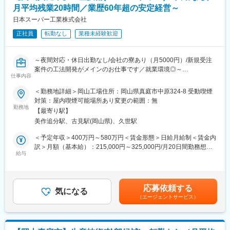
本社工場はミノルタカメラの子会社として設立しました。マシニ
月平均残業20時間／業歴60年超の安定経営～
ングセンター、三次元測定機など充実した設備を保有しており、
カメラボディの機械加工で培ったノウハウを活かし、精密で高品
日本スーパー工業株式会社
質な製品をお届けしています。
正社員
転勤なし
業種未経験歓迎
（2）金型製作から組立まで一貫生産
実用・最軽量のマグネシウム材料を成形し、機械加工から塗装・
印刷まで一貫生産しており、薄肉・複雑形状の高精度品の量産を
～夜間対応・休日出勤なし/会社の寮あり（月5000円）/新規受注
得意としています。
案件の工法開発がメインのお仕事です／就業環境◎～
（3）働きやすい環境づくり
仕事内容
有休取得率の向上や子育てをサポートする制度確立などに取り組
■採用背景
＜勤務地詳細＞岡山工場住所：岡山県真庭市中原324-8 受動喫煙
み、長く安定して勤められる環境を整えています。また、上司・
当社は主に旋盤加工および旋盤の量産加工を行っていますが、今
対策：屋内喫煙可能場所あり変更の範囲：無
先輩との距離感が近いため質問しやすく、新しいことへの挑戦に
後は中量や少量の生産にも対応していく必要があります。そのた
勤務地
対しても背中を押してくれる職場で、20代、30代の若手社員もた
【最寄り駅】
め、新たな知見を取り入れ、部署全体の実力を向上させることを
くさん活躍しております。
美作追分駅、古見駅(岡山県)、久世駅
求めています。
＜予定年収＞400万円～580万円＜賃金形態＞日給月給制＜賃金内
■職務内容
訳＞月額（基本給）：215,000円～325,000円/月20日間勤務想定
超精密金属部品の試作、量産加工に関する生産技術業務
給与
その他固定手当/月：30,000円＜想定月額＞245,000円～355,000
顧客の図面読み取りを行い、生産工程や工法の開発を担当
円＜昇給有無＞有＜残業手当＞有＜給与補足＞■アドバンス手当：
以下業務内容を業務を通し習
30000円（固定支給）■昇給：有■賞与：有（年2回、7月12月）※
得
前年度実績：5ヶ月分■モデル年収（1）(年収400万円) 月額固定
応募依頼する
・加工法の検討、加工プログラムの作成/改善
気になる
給24.5万＋時間外(20H平均)＋ 賞与■モデル年収（2）（年収600
（エージェントサービス）
・工具選定
万円） 月額固定給33万＋時間外(20H平均)＋ 賞与賃金はあくま
・加工治具や測定治具の設計作成
でも目安の金額であり、選考を通じて上下する可能性がありま
・試作品の立案と製作
す。月給(月額)は固定手当を含めた表記です。
・量産段階における工程設計、品質安定化に向けた治具、装置の