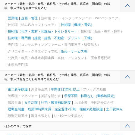
メーカー（素材・化学・食品・化粧品・その他）業界、真庭市（岡山県）の転
職・求人情報を職種で絞り込む
営業職
企画・管理
技術職（SE・インフラエンジニア・Webエンジニア）
技術職（組み込みソフトウェア）
技術職（機械・電気）
技術職（化学・素材・化粧品・トイレタリー）
技術職（食品・香料・飼料）
技術職・専門職（建設・建築・不動産・プラント・工場）
専門職（コンサルティングファーム・専門事務所・監査法人）
クリエイター・クリエイティブ職
販売・サービス職
公務員・教員・農林水産関連職
事務・アシスタント
医療系専門職
金融系専門職
メーカー（素材・化学・食品・化粧品・その他）業界、真庭市（岡山県）の転
職・求人情報をこだわり条件で絞り込む
第二新卒歓迎
外資系企業
年間休日120日以上
フレックス勤務
管理職・マネジャー
英語を活かす
学歴不問
転勤なし（勤務地限定）
服装自由
女性活躍
社宅・家賃補助制度
上場企業
中国語を活かす
退職金制度
残業20時間未満
完全週休2日制
職種未経験歓迎
土日祝休み
原則定時退社
海外出張あり
U・Iターン支援あり
ほかのエリアで探す