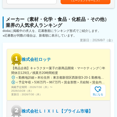
（エージェントサービス）
※一連の鋳造技術を習得頂きます。アルミの注湯は機械が行うた
会社です。
め、基本的に重い物を運ぶお仕事は少ないです。
（3）新しい価値を提案し業界を牽引
◇「新しい価値の提案」を経営理念とし、木材を利用しつくす仕
■組織構成
組みづくりに挑戦し続けてきました。
メーカー（素材・化学・食品・化粧品・その他）
製造三課19名（鋳造3名：50~60代）
◇業界に先駆けバイオマス発電・木質ペレット製造を事業化し、
業界の人気求人ランキング
国産材普及の切り札として注目される新建材CLTでも業界を牽引
■入社後の流れ
dodaに掲載中の求人を、応募数順にランキング形式でご紹介します。
しています。
まずは座学研修を経て、知識を習得いただき、その後先輩社員と
※応募数が同数の場合は、新着順に表示しています。
◇取り組みが注目され、年間2000人以上の方が当社に視察にいら
一緒にラインに立ち、少しずつ業務の習得を目指していただきま
更新日：
2026/8/7（金）
っしゃいます。
す。ゆくゆくは部品加工のプログラムや品質管理等にも携わって
いただきながら、事業の中核を担う存在として活躍いただけるこ
変更の範囲：会社の定める業務
とを期待しています。
株式会社ロッテ
■就業環境について
・2024年に久世工場敷地に第三工場を新設しており、非常に綺麗
【商品企画】キャラクター菓子の新商品開発・マーケティング◇年
な環境で働くことができます。
間休日129日／残業月20時間程度
・金属を取り扱うため、一定の温度を保つ必要があり、冷暖房完
＜勤務地詳細＞本社住所：東京都新宿区西新宿3-20-1 勤務地最寄駅：京王新線／初台駅受動喫煙対策：敷地内全面禁煙変更の範囲：会社の定める事業所（リモートワーク含む）
備で季節に関わらず過ごしやすい室温です。
＜予定年収＞536万円～967万円＜賃金形態＞月給制＜賃金内訳＞月額（基本給）：290,000円～540,000円＜月給＞290,000円～540,000円＜昇給有無＞有＜残業手当＞有＜給与補足＞【賞与】年2回（7月･12月）、年平均：5.9ヶ月（2026年）※初回賞与は入社時期により一定額支給賃金はあくまでも目安の金額であり、選考を通じて上下する可能性があります。月給(月額)は固定手当を含めた表記です。
掲載予定期間：
2026/7/30（木）
〜
■同社の特徴
2026/10/28（水）
気になる
更新日：
2026/7/30（木）
１、長年培ってきた加工技術
本社工場はミノルタカメラの子会社として設立しました。マシニ
ングセンター、三次元測定機など充実した設備を保有しており、
カメラボディの機械加工で培ったノウハウを活かし、精密で高品
株式会社ＬＩＸＩＬ【プライム市場】
質な製品をお届けしています。