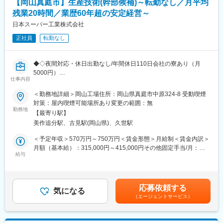
【岡山真庭市】生産技術(幹部候補)～転勤なし／月平均
開発や設計
残業20時間／業歴60年超の安定経営～
・量産工程の改善策の検討と対策の実行 など
※新規開発にチャレンジし製造部門における中核メンバーとしての
日本スーパー工業株式会社
活躍に期待します。
正社員
転勤なし
■岡山工場の役割
グループ企業計5社の国内拠点としては最大の量産工場としての機
◆◇夜間対応・休日出勤なし/年間休日110日会社の寮あり（月
能を有し、開発から量産までダイナミックな生産活動を展開して
5000円）
おります。
仕事内容
/新規受注案件の工法開発がメインのお仕事です／月平均残業20時
間／就業環境◎】
＜勤務地詳細＞岡山工場住所：岡山県真庭市中原324-8 受動喫煙
■働き方
対策：屋内喫煙可能場所あり変更の範囲：無
・夜間対応や休日出勤は基本的にございません。
■募集背景
勤務地
・残業月20時間以内
【最寄り駅】
ハードディスクドライブ搭載の精密加工部品で世界最大のシェア
・年間休日110日
美作追分駅、古見駅(岡山県)、久世駅
を確保し成長を遂げてきました
・会社の寮あり（月5000円)
現在は第二創業期として更なる成長に向けて先端産業分野での新
＜予定年収＞570万円～750万円＜賃金形態＞月給制＜賃金内訳＞
規受注を増やしており、開発部門の中核を担う技術者を募集しま
月額（基本給）：315,000円～415,000円その他固定手当/月：
変更の範囲：会社の定める業務
す
給与
30,000円＜月給＞345,000円～445,000円＜昇給有無＞有＜残業手
当＞有＜給与補足＞■アドバンス手当：30000円（固定支給）■昇
■働き方
給：有り■賞与：有り（年2回、7月 12月）※前年度実績：5ヶ月分
・夜間対応や休日出勤は基本的にございません。
■モデル年収（1）(年収600万円) 月額固定給29.5万＋時間外手
応募依頼する
・残業月20時間以内
気になる
当（20H平均）＋ 賞与■モデル年収（2）（年収750万円） 月額
（エージェントサービス）
・年間休日110日
固定給41.5万＋ 賞与賃金はあくまでも目安の金額であり、選考を
・会社の寮あり（月5000円で
通じて上下する可能性があります。月給(月額)は固定手当を含めた
表記です。