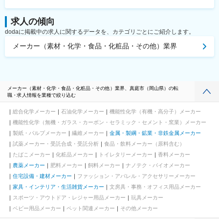
求人の傾向
dodaに掲載中の求人に関するデータを、カテゴリごとにご紹介します。
メーカー（素材・化学・食品・化粧品・その他）業界
メーカー（素材・化学・食品・化粧品・その他）業界、真庭市（岡山県）の転
職・求人情報を業種で絞り込む
総合化学メーカー
石油化学メーカー
機能性化学（有機・高分子）メーカー
機能性化学（無機・ガラス・カーボン・セラミック・セメント・窯業）メーカー
製紙・パルプメーカー
繊維メーカー
金属・製綱・鉱業・非鉄金属メーカー
試薬メーカー・受託合成・受託分析
食品・飲料メーカー（原料含む）
たばこメーカー
化粧品メーカー
トイレタリーメーカー
香料メーカー
農薬メーカー
肥料メーカー
飼料メーカー
ナノテク・バイオメーカー
住宅設備・建材メーカー
ファッション・アパレル・アクセサリーメーカー
家具・インテリア・生活雑貨メーカー
文房具・事務・オフィス用品メーカー
スポーツ・アウトドア・レジャー用品メーカー
玩具メーカー
ベビー用品メーカー
ペット関連メーカー
その他メーカー