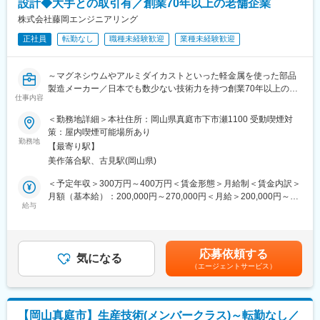
設計◆大手との取引有／創業70年以上の老舗企業
ングセンター、三次元測定機など充実した設備を保有しており、
コンサル、構造設計、木質構造施工、木質材料製造、木質材料加
カメラボディの機械加工で培ったノウハウを活かし、精密で高品
株式会社藤岡エンジニアリング
工、CLT対応）。
質な製品をお届けしています。
正社員
転勤なし
職種未経験歓迎
業種未経験歓迎
（2）金型製作から組立まで一貫生産
変更の範囲：会社の定める業務
実用・最軽量のマグネシウム材料を成形し、機械加工から塗装・
印刷まで一貫生産しており、薄肉・複雑形状の高精度品の量産を
～マグネシウムやアルミダイカストといった軽金属を使った部品
得意としています。
製造メーカー／日本でも数少ない技術力を持つ創業70年以上の老
（3）働きやすい環境づくり
仕事内容
舗企業／年間休日117日／育休・産休取得実績有～
有休取得率の向上や子育てをサポートする制度確立などに取り組
＜勤務地詳細＞本社住所：岡山県真庭市下市瀬1100 受動喫煙対
み、長く安定して勤められる環境を整えています。また、上司・
■仕事内容：
策：屋内喫煙可能場所あり
先輩との距離感が近いため質問しやすく、新しいことへの挑戦に
自動加工機の電気設備開発、設備のメンテナンス・不具合対応を
勤務地
対しても背中を押してくれる職場で、20代、30代の若手社員もた
【最寄り駅】
お任せします。
くさん活躍しております。
美作落合駅、古見駅(岡山県)
■業務詳細：
＜予定年収＞300万円～400万円＜賃金形態＞月給制＜賃金内訳＞
・自社開発以外の設備開発
月額（基本給）：200,000円～270,000円＜月給＞200,000円～
・出来上がっている機械の不具合調整など
給与
270,000円＜昇給有無＞有＜残業手当＞有＜給与補足＞■昇給：有
■賞与：有（年3回、計4.8ヶ月分（前年度実績））賃金はあくまで
■組織構成：
も目安の金額であり、選考を通じて上下する可能性があります。
◇営業技術課
月給(月額)は固定手当を含めた表記です。
応募依頼する
・営業係3名
気になる
（エージェントサービス）
・生産技術係8名（機械設計7名、電気設備設計1名）
■当社の特徴：
（1）長年培ってきた加工技術
【岡山真庭市】生産技術(メンバークラス)～転勤なし／