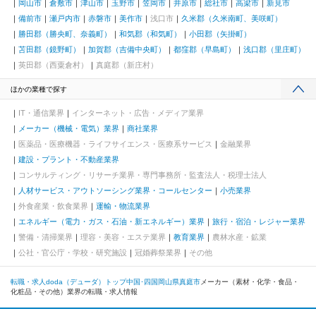
岡山市
倉敷市
津山市
玉野市
笠岡市
井原市
総社市
高梁市
新見市
備前市
瀬戸内市
赤磐市
美作市
浅口市
久米郡（久米南町、美咲町）
勝田郡（勝央町、奈義町）
和気郡（和気町）
小田郡（矢掛町）
苫田郡（鏡野町）
加賀郡（吉備中央町）
都窪郡（早島町）
浅口郡（里庄町）
英田郡（西粟倉村）
真庭郡（新庄村）
ほかの業種で探す
IT・通信業界
インターネット・広告・メディア業界
メーカー（機械・電気）業界
商社業界
医薬品・医療機器・ライフサイエンス・医療系サービス
金融業界
建設・プラント・不動産業界
コンサルティング・リサーチ業界・専門事務所・監査法人・税理士法人
人材サービス・アウトソーシング業界・コールセンター
小売業界
外食産業・飲食業界
運輸・物流業界
エネルギー（電力・ガス・石油・新エネルギー）業界
旅行・宿泊・レジャー業界
警備・清掃業界
理容・美容・エステ業界
教育業界
農林水産・鉱業
公社・官公庁・学校・研究施設
冠婚葬祭業界
その他
転職・求人doda（デューダ）トップ
中国･四国
岡山県
真庭市
メーカー（素材・化学・食品・
化粧品・その他）業界の転職・求人情報