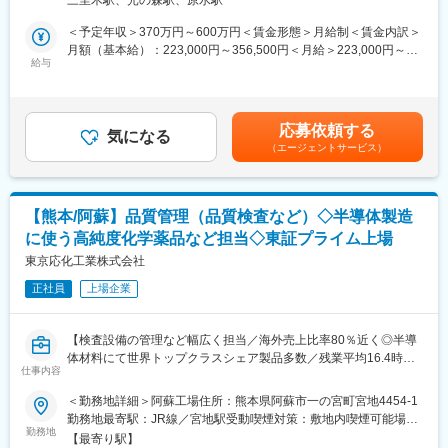
三里木駅、光の森駅、原水駅
シャリストへと成長できる仕事です。売上作りや販売キャンペー
【業務例】
＜予定年収＞370万円～600万円＜賃金形態＞月給制＜賃金内訳＞
ンなど自分のアイデアを発揮できる楽しみも。「御用聞き」では
・設備の操業
月額（基本給）：223,000円～356,500円＜月給＞223,000円～
ない営業の醍醐味を味わうことができます。
・設備の巡回及び点検
給与
356,500円＜昇給有無＞有＜残業手当＞有＜給与補足＞※上記、想
・施工管理業務（設備のメンテナンス計画、実行、管理、報告）
定年収は、残業5時間/月及び深夜手当（7～8回）を想定した金
＜組織：相談しやすい雰囲気の職場です＞
・トラブル対応（重度トラブルは協力会社へ依頼します）
額。残業代及び深夜手当は働いた時間に対して、全額支給しま
■配属先：
・その他、付帯的業務
す。■昇給：年1回（5月）■賞与：年2回（6月、12月）賃金はあく
営業所は全体で15名が所属しています。新卒社員も配属されてお
応募依頼する
※採用試験に先立ち、仕事内容の詳細は説明します。
気になる
までも目安の金額であり、選考を通じて上下する可能性がありま
り活気のある職場です。
（エージェントサービス）
す。月給(月額)は固定手当を含めた表記です。
新しいものを積極的に取り入れる挑戦的な風土があり、現場を重
■組織構成：
視する営業スタイルを大切にしています。
FFQエネルギーセンター 17名体制
変更の範囲：無
【熊本/阿蘇】品質管理（品質検査など）◇半導体製造
■当社の魅力：
に使う高純度化学薬品など担当◇東証プライム上場
・日鉄エンジニアリング株式会社が建設する環境施設の、操業・
整備・資材供給などの維持管理を行うと共に、関連するソリュー
東京応化工業株式会社
ションを企画・実行している会社です。
正社員
上場企業
・全国に60ヶ所（廃棄物処理施設49カ所、エネルギー供給施設11
カ所）の事業所を持ち、ガス化高温溶融炉（廃棄物を高温処理し
スラグ・メタルとして再資源化できる施設）を安定稼動させる技
【検査設備の管理など幅広く担当／海外売上比率80％近く◎半導
術を持つなど、環境対策にも一翼を担うと業界・自治体から大き
体材料にて世界トップクラスシェア製品多数／残業平均16.4時
な注目を集めています。それと同時に、日本製鉄（株）が長年蓄
仕事内容
間・年間休日123日】
積してきたユーティリティ供給設備（蒸気・電気・温水等）のエ
＜勤務地詳細＞阿蘇工場住所：熊本県阿蘇市一の宮町宮地4454-1
ンジニアリングノウハウを生かし、多くの製造工場のユーティリ
■職務内容：
勤務地最寄駅：JR線／宮地駅受動喫煙対策：敷地内喫煙可能場所
ティ供給設備を手掛けています。
品質管理（高純度化学薬品、レジスト中間品および原材料の品質
勤務地
あり
・今後も資源循環型社会を実現させるため最先端の分野で日本製
【最寄り駅】