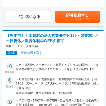
120,000円＜月給＞250,000円～375,000円＜昇給有無＞有＜残業
・当社は1964年より建設現場の安全、利便性、作業効率の向上を
・新聞・DMなど紙媒体を中心とした広告企画
手当＞有＜給与補足＞■昇給：有■賞与：年2回賃金はあくまでも
中心とした「ものづくり」に挑み、仮設機材の製造、販売、レン
・WEBを活用したICTプロモーションの企画・実行
目安の金額であり、選考を通じて上下する可能性があります。月
タルと住宅機器や無線機の製造、販売等を加えた独特の多角経営
・電通など広告代理店との折衝、戦略立案・効果検証
給(月額)は固定手当を含めた表記です。
の礎を築いています。「社会に貢献」「会社の発展」「社員の成
応募依頼する
・会員様向け情報誌の企画・編集、ストーリー作り
気になる
長」の経営理念に基づき、良質な製品、サービスを幅広く社会に
（エージェントサービス）
提供することを使命とし、より高度な社会システム実現の一翼を
■サポート体制
担い、社会のよりよい発展に貢献できる企業グループを目指して
入社後1～2年は、代表およびベテラン社員のもとで全業務を一通
います。また、職人の方々が建設現場等で使用する「プロユー
り経験しながら、商品企画・マーケティング・プロモーションを
ス」の製品や、一般家庭で使用される「パーソナルユース」の製
【熊本市】土木資材の法人営業◆年休125・残業20h／
段階的に学んでいただきます。未経験でも、柔軟な思考と学ぶ姿
品、両方のニーズに対応する製品を提供しています。
土日祝休／教育体制◎WEB面接可
勢があれば丁寧に育成していく方針です。
共和ハーモテック株式会社
■当ポジションの採用ホームページ（ぜひ御覧ください）
■ゆくゆくお任せする業務
https://en-gage.net/alinco_oct/
正社員
業種未経験歓迎
慣れてきた段階では、年間のプロモーション戦略立案から新商品
企画の主担当、事業全体の戦略を担うポジションをお任せしま
変更の範囲：会社の定める業務
す。最終的には代表の右腕として、売上・ブランド・組織づくり
＼土木建設資材メーカーとして業界トップクラスの同社にて、建
まで含めた事業承継の中心人物として活躍いただくことを期待し
設資材の販売および納品までのサポートをお任せ／年休日125日
ています。
仕事内容
／業界のリーディングカンパニー／
「会社をもっと面白くしたい」という考えを社員一丸となって形
＜勤務地詳細＞九州営業所住所：熊本県熊本市中央区大江6丁目
にしていきます。「失敗しても果敢にチャレンジしたい」という
◎自然環境保全に特化した老舗メーカー！
24-13 天神コーポラス2F 天神コーポラス2F勤務地最寄駅：熊本
方は大歓迎です。
◎従業員約80名以上。全国展開の営業・製造拠点あり！
勤務地
市交通局 熊本市電健軍線／味噌天神前駅受動喫煙対策：屋内全面
【最寄り駅】
◎20年以上連続黒字！公共事業が売上の約9割で安定性抜群！
禁煙変更の範囲：会社の定める事業所
■組織体制
味噌天神前駅、新水前寺駅前駅、新水前寺駅
◎「かご工法」など独自技術で防災・都市景観事業に貢献！
企画部門は6名体制（代表70代1名、60代2名、40代2名、20代1
◎IoT・AIを活用した自社開発の生産システムで技術革新を推進！
＜予定年収＞370万円～600万円＜賃金形態＞月給制＜賃金内訳＞
名）で、自分の意見やアイデアがダイレクトに事業に反映される
月額（基本給）：185,950円～307,800円その他固定手当/月：
環境です。産休・育休取得や復帰実績もあるなど、ライフステー