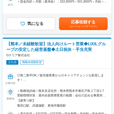
＜賃金内訳＞月額（基本給）：332,800円～501,900円＜月給＞
名）
・案件獲得に向けた顧客との打ち合わせ（既存顧客中心）
給与
332,800円～501,900円＜昇給有無＞有＜残業手当＞有＜給与補足
・顧客からの引き合いに対する社内技術部門・製造部門との調整
＞■賞与：年2回■昇給：年1回賃金はあくまでも目安の金額であ
■おすすめPOINT：
・納期調整
り、選考を通じて上下する可能性があります。月給(月額)は固定手
・年間休日125日／土日祝休み完全週休2日制/ワークライフバラン
※他エリアに比べ担当する企業数は少なく、特定企業に密着し深耕
当を含めた表記です。
ス◎
応募依頼する
する営業です。1社の中の様々な部門の方と関係構築・コミュニケ
気になる
・業界のリーディングカンパニーです。抜群の知名度を誇りま
（エージェントサービス）
ーションを取って頂きます。
す。
・有休休暇平均取得日数13.7日／平均勤続年数13.8年
※業務の流れ：
・努力、成長が正当に反映される独自の評価制度／キャリア形成
案件の獲得→社内へ持ち帰り設計・開発チームと調整→（お客様
の為の面談
【熊本／未経験歓迎】法人向けルート営業◆LIXILグル
と複数回調整）→注文の獲得→量産開始→納期調整→出荷
ープの安定した経営基盤◆土日祝休・手当充実
■当社の魅力：
〈取扱製品〉
Gテリア株式会社
・業界のリーディングカンパニーです。抜群の知名度を誇りま
ふっ素樹脂製品、ゴム製品、断熱材など
す。
正社員
職種未経験歓迎
・製品の開発力も高く、常にお客様が必要とされる製品を世に送
〈取引先〉
り出しています。
半導体関連メーカー（大手のお客さまをメインに、課のメンバー
・公共事業9割／18年黒字経営で安定性◎
◎第二新卒OK／販売接客業からのキャリアチェンジも歓迎しま
で協力しながら顧客密着型営業を行っています）
・扱う製品の特性上、自然や環境に興味があったりそれに通じる
す！
仕事内容
趣味を持っている方には親しみやすい仕事です！
◎「LIXIL」100%子会社で業界最大規模のエクステリア専門商社
■組織体制：
◎年間休日120日以上・土日祝／福利厚生充実／賞与4.4か月（昨
＜勤務地詳細＞熊本支店住所：熊本県熊本市東区戸島２丁目1-7
配属となる営業一課は4名体制となっており、50代課長と20代～
変更の範囲：会社の定める業務
年実績）
受動喫煙対策：屋内全面禁煙変更の範囲：会社の定める事業所
30代のメンバー3名で構成されております。九州営業部には異業
勤務地
（リモートワーク含む）
界から中途採用でご入社された方もおり、新規入社者へのサポー
【最寄り駅】
■職務内容：
ト体制もございますので、安心してご入社いただけます。
竜田口駅、武蔵塚駅、東海学園前駅
当社は、LIXILグループの最大手エクステリア専門商社です。住
宅・公共空間向けにエクステリア商材（門扉、フェンス、カーポ
＜予定年収＞320万円～420万円＜賃金形態＞月給制＜賃金内訳＞