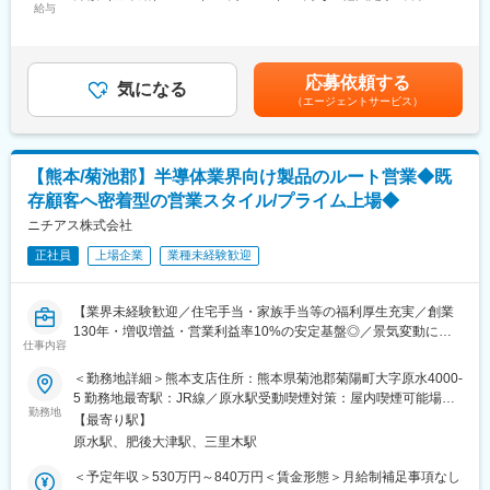
■仕事内容：
給与
10,000円固定残業手当/月：35,300円～57,200円（固定残業時間
ジに寄り添う風土があります。
道路の脇や川の護岸などで使用する当社の「かご製品」の製造・
23時間0分/月）超過した時間外労働の残業手当は追加支給＜月給
販売を手掛けるメーカーです。
＞231,250円～375,000円（一律手当を含む）＜昇給有無＞有＜残
■働き方
お客様に対し、当社の「かご製品」を活かした工法をご提案しま
業手当＞有＜給与補足＞※経験やスキルを考慮の上、当社規定によ
完全週休2日制（土日祝休み）、年間休日120日以上に加え、有給
応募依頼する
す。お客様への定期的なフォローアップも行います。
気になる
り決定いたします。■昇給：年1回（1月※過去実績～1万円／月）■
取得率76％、毎日ノー残業を徹底しており、メリハリを持って働
（エージェントサービス）
賞与：年2回（7月、12月※過去実績50万円～150万円）■営業手
けます。
■具体的には：
当:1万円／月※初年度の賞与は、査定対象期間途中入社となるため
・官公庁や設計コンサルタント会社などのお客様に対し、「かご
減額となります。賃金はあくまでも目安の金額であり、選考を通
■当社の魅力
製品」を活かした工法をご提案します！工事に合わせて耐久性や
じて上下する可能性があります。月給(月額)は固定手当を含めた表
代表は保護猫活動（TNR等）も行っており、当社は「命や環境へ
【熊本/菊池郡】半導体業界向け製品のルート営業◆既
設置の仕方などを計算し、かご工法の認知・ご利用頂けるよう提
記です。
の感謝」を大切にする企業文化、環境や健康に配慮した商品づく
存顧客へ密着型の営業スタイル/プライム上場◆
案していただきます。
りが特徴です。
・契約後もアフターフォローを行い、継続してご発注いただける
ニチアス株式会社
熊本に根ざし、社会にポジティブな影響を与える仕事に挑戦した
よう、関係構築を行っていきます。※新規顧客8割、既存顧客2割
い方に最適な環境です。
正社員
上場企業
業種未経験歓迎
です。
変更の範囲：会社の定める業務
■入社後の流れ：
【業界未経験歓迎／住宅手当・家族手当等の福利厚生充実／創業
＼商材に知見がなくても安心してください／
130年・増収増益・営業利益率10%の安定基盤◎／景気変動に強
・先輩社員によるOJTを実施し、当社の仕事の流れや、建設業界
仕事内容
い・複数領域で事業展開中の化学メーカー】
について学んでいただきます。
＜勤務地詳細＞熊本支店住所：熊本県菊池郡菊陽町大字原水4000-
（設計基準書の確認や専門雑誌の購読を通じて、業界用語や専門
■業務概要：
5 勤務地最寄駅：JR線／原水駅受動喫煙対策：屋内喫煙可能場所
知識も身につけていただきます。）
高機能製品事業本部にて、半導体関連メーカー向けの営業をお任
勤務地
あり変更の範囲：会社の定める事業所
【最寄り駅】
せします。既存顧客を中心に、案件獲得・顧客ニーズのヒアリン
■組織構成：
原水駅、肥後大津駅、三里木駅
グ～社内各部門への連携・調整業務などをお任せします。
現役の営業プレイヤーが30名
＜予定年収＞530万円～840万円＜賃金形態＞月給制補足事項なし
【定着率】88％（過去10年間の中途採用者 全数16名 退職者2
■業務詳細：