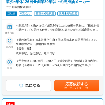
示場、個人住宅 等
業少×年休126日◆創業80年以上の潤滑油メーカー
ヤナセ製油株式会社
■入社後の流れ：
正社員
転勤なし
職種未経験歓迎
業種未経験歓迎
入社後は「照明業界」や「会社概要」等、共通のコンテンツで会
社があなたのスタートアップをサポート。
会社や商品知識を深めていただくための時間をしっかりとご用意
～残業月3hと働き方◎／創業80年以上の技術を武器に、“機械を長
しています。
く動かす力”を届ける仕事。信頼関係を築きながら地域産業を支え
また配属先では、先輩営業との同行を通じて実践的な現場対応を
仕事内容
るルート営業に挑戦しませんか～
学ぶことで、早期的な活躍も可能です。
＜勤務地詳細＞熊本営業所住所：熊本県熊本市東区長嶺東8-2-90
■業務内容：当社は創業80年以上の潤滑油メーカーです。主に
■働き方
受動喫煙対策：敷地内全面禁煙
JA、農業機械販売店等に対し当社の潤滑油製品のルート営業をお
勤務地
週休二日制(土日)祝日、年休127日とワークライフバランスを保っ
【最寄り駅】
任せいたします。
て働ける環境です。
武蔵塚駅、光の森駅、竜田口駅
有給休暇も半日から5日以上の連続取得が可能です。(有給繰越制
＜「潤滑油」とは？＞
度あり)
＜予定年収＞300万円～350万円＜賃金形態＞月給制＜賃金内訳＞
物が動く時に発生する摩擦を軽減させるために用いる油を指しま
ライフイベントへの支援も充実しており社員の育児休業からの復
月額（基本給）：201,400円～244,600円その他固定手当/月：
す。潤滑油を使うことで機械の長寿命化や機械のエネルギーロス
給与
帰率は100％です！
20,000円＜月給＞221,400円～264,600円＜昇給有無＞有＜残業手
の低減へ貢献します。食品機械用潤滑油では、日本初の「口に入
また、介護をしながら働く社員にも配慮しており、仕事と家庭の
当＞有＜給与補足＞※その他固定手当（条件なく一律支給）…住宅
れても安全」なオイルとして認証を受け、業界をリードしていま
両立のための制度をしっかりと整えています。
手当（10,000円）、営業手当（10,000円）■賞与：年2回（過去実
す！
績：3ヵ月分）■昇給：あり賃金はあくまでも目安の金額であり、
応募依頼する
気になる
■就業環境：
選考を通じて上下する可能性があります。月給(月額)は固定手当を
（エージェントサービス）
＜具体的な業務内容＞
チームで助け合いながら成果を目指す環境です。
含めた表記です。
・既存取引先への対応…在庫管理や受注販促方法の打ち合わせ／
また、定期的に商品や営業のノウハウを学べる機会も企画してい
新製品や商品等の提供／商品の使用事例の紹介などのアドバイス
るため、
・納品業務／荷受け業務
未経験の方はもちろん、経験者の方にとっても新たな発見や学び
NEW