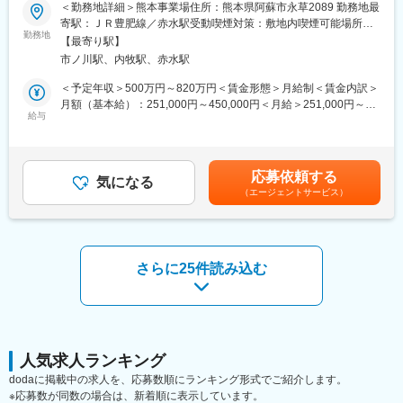
＜勤務地詳細＞熊本事業場住所：熊本県阿蘇市永草2089 勤務地最
※未経験の方でも、ベテラン社員のサポートのもと段階的に業務を
■職務概要
寄駅：ＪＲ豊肥線／赤水駅受動喫煙対策：敷地内喫煙可能場所あ
習得可能です。
ご入社後は先輩社員からの業務フォローを頂き、ゆくゆくは、事
勤務地
り変更の範囲：会社の定める事業所
【最寄り駅】
業場の人事・労務全般に関する実務、総務業務全般を担当しても
■同社の魅力：
市ノ川駅、内牧駅、赤水駅
らいます。
◇安定性・将来性：国内電力会社の発電プラント防災設備で圧倒
■業務詳細
＜予定年収＞500万円～820万円＜賃金形態＞月給制＜賃金内訳＞
的実績。景気に左右されにくく、受注も増加中。
・人事関係諸制度の運用に関する業務
月額（基本給）：251,000円～450,000円＜月給＞251,000円～
◇成長環境：売上は直近10年で約200％成長。大型案件も多く、
・労使関係・採用・福利厚生等に関する業務
給与
450,000円＜昇給有無＞有＜残業手当＞有＜給与補足＞※経験・能
早期から責任ある仕事を担える環境。
・子会社の人事労務関連業務の指導・支援業務
力等を十分考慮の上、当社規定により優遇します。※年収額はいず
◇社風：上下関係にとらわれず意見を発信しやすい環境。チーム
・給与・賞与計算業務、社会保険・労働保険手続き
れも、基本給＋残業代（20時間／月）＋賞与（年2回）を想定し
で協力しながら業務を進める文化があります。
・総務（寮・社宅・社内給食施設の施設管理等）に関する業務
た試算額です。・モデル年収例25歳/役職無し：500万円30歳/役職
応募依頼する
・社内外各種イベントの企画・運営
気になる
無し：570万円35歳/役職無し：680万円賃金はあくまでも目安の
変更の範囲：会社の定める業務
（エージェントサービス）
■組織構成
金額であり、選考を通じて上下する可能性があります。月給(月額)
精密・Oリング事業部業務部業務課
は固定手当を含めた表記です。
人員構成：8名（男性 4名、女性 4名）が在籍しております。
■働き方
現在の残業時間は月20～30時間程度ですが、今後は月20時間程度
さらに25件読み込む
まで削減見込みです。また、借上げアパート・寮の提供が可能で
す。（20代独身者等を想定）
■仕事の魅力
業務を通して以下のスキル・知識が身につきます。
・人事関係諸制度の企画・運用に関するスキル
・労働関係法令に関する知識
人気求人ランキング
・会社総務に関する知識・スキル
dodaに掲載中の求人を、応募数順にランキング形式でご紹介します。
■当社について
※応募数が同数の場合は、新着順に表示しています。