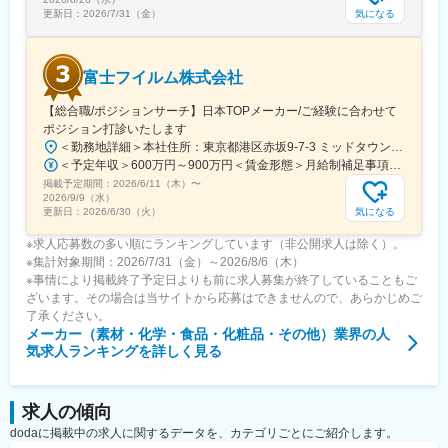
気になる
更新日：
2026/7/31（金）
富士フイルム株式会社
【総合職/ポジションサーチ】日本TOPメーカー/ご経験に合わせて
ポジション打診いたします
＜勤務地詳細＞本社住所：東京都港区赤坂9-7-3 ミッドタウン・ウェスト勤務地最寄駅：東京メトロ日比谷線／都営大江戸線／六本木駅受動喫煙対策：敷地内全面禁煙変更の範囲：会社の定める事業所（リモートワーク含む）
＜予定年収＞600万円～900万円＜賃金形態＞月給制補足事項なし＜賃金内訳＞月額（基本給）：300,000円～500,000円＜月給＞300,000円～500,000円＜昇給有無＞有＜残業手当＞有賃金はあくまでも目安の金額であり、選考を通じて上下する可能性があります。月給(月額)は固定手当を含めた表記です。
掲載予定期間：
2026/6/11（木）
〜
2026/9/9（水）
気になる
更新日：
2026/6/30（火）
※求人応募数の多い順にランキングしています（非公開求人は除く）。
※集計対象期間：2026/7/31（金）～2026/8/6（木）
※事情により掲載終了予定日よりも前に求人募集が終了していることもご
ざいます。その場合は当サイトから応募はできませんので、あらかじめご
了承ください。
メーカー（素材・化学・食品・化粧品・その他）業界
の人
気求人ランキングを詳しく見る
求人の傾向
dodaに掲載中の求人に関するデータを、カテゴリごとにご紹介します。