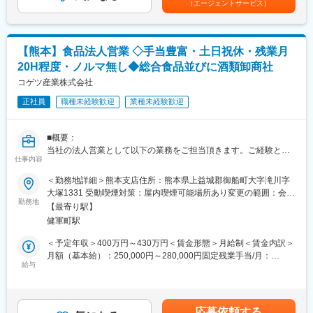
（エージェントサービス）
・全国に営業拠点を持つスケールでありつつ、地域密着型の営業
（入社10年目）賃金はあくまでも目安の金額であり、選考を通じ
スタイル
て上下する可能性があります。月給(月額)は固定手当を含めた表記
・現場経験や商材知見を、「提案力」という形で活かせます
です。
【熊本】食品法人営業 ◇手当豊富・土日祝休・残業月
■就業環境：
20H程度・ノルマ無し◆総合食品並びに酒類卸商社
・年間休日120日（土日祝休み）、有給が取得しやすい
・転勤は基本なし。地域に根差して腰を据えて働ける
コゲツ産業株式会社
・PCは20時に自動シャットダウンでメリハリある働き方が叶う
正社員
職種未経験歓迎
業種未経験歓迎
■業務詳細：※経験・適性により、以下いずれか担当
工事内容や現場状況を理解した上で提案する営業スタイルです。
■概要：
当社の法人営業として以下の業務をご担当頂きます。ご経験とス
【水道資材部門】
仕事内容
キルに応じて、リテール営業（量販店・小売店向け）や担当顧客
公共性が高く、景気変動に強い分野
を決定いたします。
＜勤務地詳細＞熊本支店住所：熊本県上益城郡御船町大字滝川字
・顧客：水道工事会社向け
大塚1331 受動喫煙対策：屋内喫煙可能場所あり変更の範囲：会社
・商材：パイプ・バルブ・ポンプ等
■業務詳細：
勤務地
の定める事業所
【最寄り駅】
スーパーやディスカウトストア向けに、本部への商品導入に向け
【住宅設備部門】
健軍町駅
た提案活動をお任せ致します。
「住まいづくり」に深く関われる提案
輸入品・国内品問わず、顧客の要望に適した商材を探し、提案し
＜予定年収＞400万円～430万円＜賃金形態＞月給制＜賃金内訳＞
・顧客：工務店・リフォーム会社向け
ていきます。トレンドを見ながら、営業発信で最適な商材を提案
月額（基本給）：250,000円～280,000円固定残業手当/月：
・商材：キッチン・ユニットバス・住宅設備
することもございます。
給与
30,000円～50,000円（固定残業時間20時間0分/月）超過した時間
メーカー側とも交渉を行いながら、各小売店への最適な営業活動
外労働の残業手当は追加支給＜月給＞280,000円～330,000円（一
【電気資材部門】
を行います。
律手当を含む）＜昇給有無＞有＜残業手当＞有＜給与補足＞※経
戸建てから集合住宅まで幅広く対応
験・能力を考慮して決定します。■昇給／年1回（4月）■賞与／年
・顧客：電気工事会社向け
応募依頼する