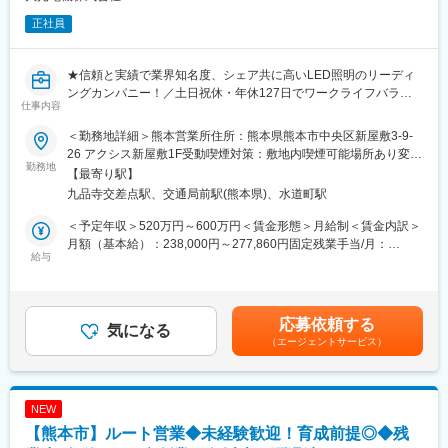
正社員
★信頼と実績で業界知名度、シェア共に高いLED照明のリーディ
ングカンパニー！／土日祝休・年休127日でワークライフバラン
仕事内容
ス◎／研修や手当も手厚く業界未経験でも安心です！
＜勤務地詳細＞熊本営業所住所：熊本県熊本市中央区新屋敷3-9-
■職務概要：
26 アクシス新屋敷1F受動喫煙対策：敷地内喫煙可能場所あり変更
照明メーカーでトップシェアを誇る同社の営業担当として、主に
勤務地
の範囲：会社の定める事業所
【最寄り駅】
既存顧客への営業活動をお任せします。
九品寺交差点駅、交通局前駅(熊本県)、水道町駅
《 具体的には》
＜予定年収＞520万円～600万円＜賃金形態＞月給制＜賃金内訳＞
・店舗や施設・住宅などの照明プランの打合せ
月額（基本給）：238,000円～277,860円固定残業手当/月：
・お客様の要望に合わせた照明空間の提案
給与
56,288円～65,700円（固定残業時間30時間0分/月）超過した時間
・受注をいただくための見積り作成や価格交渉
外労働の残業手当は追加支給＜月給＞294,288円～343,560円（一
・新製品のご案内やセミナー、勉強会の実施
律手当を含む）＜昇給有無＞有＜残業手当＞有＜給与補足＞・固
・施工現場でのライティング調整 など
定残業超過分は支給・賞与年3回(夏・冬・期末一時金) 賃金はあく
応募依頼する
☆お客様の理想の空間をカタチにすることがミッションとなりま
気になる
までも目安の金額であり、選考を通じて上下する可能性がありま
（エージェントサービス）
す！
す。月給(月額)は固定手当を含めた表記です。
■納入事例
熊本地震震災ミュージアムKIOKU、Shinsekai下通GATE、長崎市
NEW
恐竜博物館、THE OUTLETS北九州、AMADA（沖縄）、琉球ホテ
【熊本市】ルート営業◆未経験歓迎！育成前提◎◆残
ル＆リゾート名城ビーチ、資生堂福岡久留米工場、その他住宅展