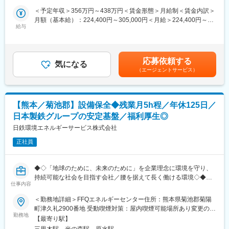
シャリストへと成長できる仕事です。売上作りや販売キャンペー
す。
＜予定年収＞356万円～438万円＜賃金形態＞月給制＜賃金内訳＞
ンなど自分のアイデアを発揮できる楽しみも。「御用聞き」では
近年は先端テクノロジーを積極的に採り入れ、土壌分析や経営管
月額（基本給）：224,400円～305,000円＜月給＞224,400円～
ない営業の醍醐味を味わうことができます。
理、ドローンを活用した自動化など「スマート農業」を推進中で
給与
305,000円＜昇給有無＞有＜残業手当＞有＜給与補足＞営業手
す。また、農家さんの負担を減らし新規参入のハードルを解消す
当：1万円■昇給 年1回■賞与 年2回■年収例：510万円/入社3年
＜組織：相談しやすい雰囲気の職場です＞
ることで後継者不足の改善にも寄与しています。
目係長380万円/入社1年目 賃金はあくまでも目安の金額であり、
■配属先：
選考を通じて上下する可能性があります。月給(月額)は固定手当を
営業所は全体で7名が所属しています。
応募依頼する
■業務内容：
気になる
含めた表記です。
新しいものを積極的に取り入れる挑戦的な風土があり、現場を重
（エージェントサービス）
お客様（販売店や農協、農家さん）の課題に対し、農業に関する
視する営業スタイルを大切にしています。
幅広い商品の提案が可能です。課題解決型の営業となり、農業、
作物の栽培についての知識や、課題を抽出するコミュニケーショ
変更の範囲：無
ン力が求められます。その時のトレンドに合った商品や、農家さ
【熊本／菊池郡】設備保全◆残業月5h程／年休125日／
んたちの課題解決、経営のサポートにつながる提案を中心に、メ
日本製鉄グループの安定基盤／福利厚生◎
ーカーの商品販売につなげます。
日鉄環境エネルギーサービス株式会社
■具体的な業務イメージ：
正社員
顔なじみのお客様に対し、商品をお届けしながら現状課題のヒア
リングを行います。肥料、農薬、資材、施工工事のスペシャリス
トが社内にそれぞれおりますので、自身でお答えできないことに
◆◇「地球のために、未来のために」を企業理念に環境を守り、
関しては社内協業をしながら提案頂きます。
持続可能な社会を目指す会社／腰を据えて長く働ける環境◇◆
また、自社でお答えできないこと肥料メーカーなど、メーカーに
仕事内容
確認しながら進めて頂きます。
■業務内容：
＜勤務地詳細＞FFQエネルギーセンター住所：熊本県菊池郡菊陽
エネルギー供給プラントプラント内の電気設備（ボイラー・ター
町津久礼2900番地 受動喫煙対策：屋内喫煙可能場所あり変更の範
＜フォロー体制：充実した研修制度＆自分のアイディアでお客様
ビン等）及び水処理設備関係の操業及び設備管理業務をお願いし
勤務地
囲：会社の定める事業所（リモートワーク含む）
に貢献＞
【最寄り駅】
ます。
部門研修や営業スキルを学べる研修も充実しており「農」のスペ