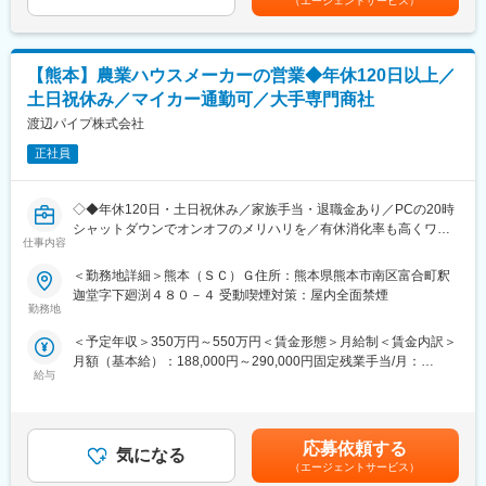
未経験からでも段階的にスキルを習得できます。
（エージェントサービス）
ます。
（4）業務の幅広い管理:
■働きやすさ・魅力
生産から販売までの一連のプロセスを管理し、効率的な運営を実
・完全週休2日制（土日祝 ※会社カレンダー）
【熊本】農業ハウスメーカーの営業◆年休120日以上／
現します。コスト管理や品質管理も含め、全体の業務を統括しま
・残業月平均20時間程度
す。
土日祝休み／マイカー通勤可／大手専門商社
・賞与前年度実績：7.0ヶ月分（業績・評価による）
（5）関係者との連携:
工場内外の移動があるため、夏は暑く冬は寒い環境ですが、無理
渡辺パイプ株式会社
社内外の関係者との円滑なコミュニケーションを図り、信頼関係
な肉体労働よりも、知識習得と段取り力が活きるポジションで
を構築します。特に供給チェーンの管理や取引先との協力体制を
正社員
す。「品質でお客様満足度を高めたい」「モノづくりの現場をデ
強化します。
ータで支えたい」という方をお待ちしています。
◇◆年休120日・土日祝休み／家族手当・退職金あり／PCの20時
■当社の特徴：
変更の範囲：会社の定める業務
シャットダウンでオンオフのメリハリを／有休消化率も高くワー
縮小傾向だといわれた日本の外食市場で、当社のメインのフィー
仕事内容
クライフバランスが取れる／モチベーションを高める報奨金制度
ルドであるファストフードの市場はこの18年間で9,000億円程伸
など福利厚生が充実◇◆
長しています。
＜勤務地詳細＞熊本（ＳＣ）Ｇ住所：熊本県熊本市南区富合町釈
世界の飢餓人口8億2,100万人（約9人に1人）といわれる今、「世
迦堂字下廻渕４８０－４ 受動喫煙対策：屋内全面禁煙
■ミッション
界中の人々に安全でおいしい食を手軽な価格で提供する」を企業
勤務地
農業用ハウスメーカーの営業として、農業生産者や代理店に対
理念として、
＜予定年収＞350万円～550万円＜賃金形態＞月給制＜賃金内訳＞
し、温室を中心とした農業施設の提案・販売を行います。
原材料の調達から製造・加工、物流、販売までの全てを自社管理
月額（基本給）：188,000円～290,000円固定残業手当/月：
本ポジションは「営業」だけでなく、設計・施工管理の要素を含
下で行う独自の「MMD（マス・マーチャンダイジング・システ
給与
28,600円～44,100円（固定残業時間20時間0分/月）超過した時間
む業務となります。具体的には以下の業務を担当します。
ム）」を構築し、食料の偏在を無くし供給の絶えない持続可能な
外労働の残業手当は追加支給＜月給＞216,600円～334,100円（一
農業資材の単純な販売ではなく、農業施設の構築を通じて農業の
仕組み作りを行っております。
律手当を含む）＜昇給有無＞有＜残業手当＞有＜給与補足＞経験
生産性向上に貢献する仕事です。
などを考慮の上、決定いたします。■昇給：年1回（7月）■賞与：
■社風：
応募依頼する
気になる
年2回（6月、12月）■モデル年収年収450万円／36歳営業職／月
■業務詳細
「どこまで自分が関わるか」という気持ち次第で担当業務の幅が
（エージェントサービス）
給32万円（入社5年目）年収620万円／42歳営業職／月給36万円
・農業用ハウス建築に関する仕様打合せ（生産者・代理店との調
変わってくる風土があります。年功序列ではなく、職位に関係な