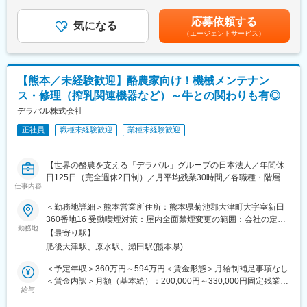
時間外手当が加算されます）■賞与実績：年2回(計8.25カ月分、前
ことをご理解ください。
年度実績)賃金はあくまでも目安の金額であり、選考を通じて上下
応募依頼する
■概要：
気になる
する可能性があります。月給(月額)は固定手当を含めた表記です。
■働き方
（エージェントサービス）
・半導体レジスト等機能材料で世界トップクラス プライム市場上
・「移住型自立支援プログラム」
場
要望があれば菊地川流域での民家探しと、働きながら工芸作家
・世界トップレベルの半導体メーカーとの安定的な取引
や、飲食、物販などで起業するための自立支援を行います。
・『フォトリソグラフィ』による微細加工技術をコア・テクノロ
・家族手当あり・寮社宅あり・車、バイク通勤可
【熊本／未経験歓迎】酪農家向け！機械メンテナン
ジーに、常に最先端の領域に挑戦していきます
ス・修理（搾乳関連機器など）～牛との関わりも有◎
【当社について】半導体デバイスの製造工程では、フォトリソグ
■魅力：
ラフィという技術を用いてシリコンウエハ上に微細な溝を刻み、
デラバル株式会社
日本一人が育つ蔵元を目指し、人事評価制度を新たに作成し、今
そこに回路を形成します。私ども東京応化工業はこの工程で使用
年度より本格的に実施予定です。働きやすい環境を整え、社員が
正社員
職種未経験歓迎
業種未経験歓迎
する様々なフォトレジストの開発・製造・販売を事業の柱として
成長できる体制を構築しています！
成長してきた企業です。
「半導体用フォトレジスト製品」はグローバルニッチトップ企業
■キャリアパス：
【世界の酪農を支える「デラバル」グループの日本法人／年間休
100選に認定。海外の売上比率は全体売上の80%近くを占めてお
バックオフィス業務全般に携わることで、幅広いスキルを身に付
日125日（完全週休2日制）／月平均残業30時間／各職種・階層の
り、アジアを中心に北米・ヨーロッパのマーケットがメインフィ
仕事内容
けることができます。また、イベント企画やルール整備などにも
研修が充実】
ールド。海外を主戦場とした新規事業をつくる動きや、海外事業
関与することで、マネジメントスキルも磨けます◎
札幌市ワーク・ライフ・バランスplus（step1）に認証されまし
＜勤務地詳細＞熊本営業所住所：熊本県菊池郡大津町大字室新田
に資金と人材を投資する動きも活発化。グローバル人材開発にも
た。社内Web承認化推進、男性の育休取得者推奨、有給奨励を行
360番地16 受動喫煙対策：屋内全面禁煙変更の範囲：会社の定め
積極的です。
変更の範囲：会社の定める業務
っています。
勤務地
る事業所
【当社の価値】フォトレジストの性能を高めると、より微細な溝
【最寄り駅】
■職務内容：
をウエハに刻むことができ、当社は製品開発を通じて、半導体の
肥後大津駅、原水駅、瀬田駅(熊本県)
・酪農関連機器（搾乳機器など）のメンテナンス・トラブル対応
集積度向上の歴史に貢献してきました。そして、今後の将来にお
を中心に担当して頂きます。酪農家に訪問し、トラブルの原因解
＜予定年収＞360万円～594万円＜賃金形態＞月給制補足事項なし
いても更に新規価値を世の中へ発信し続けていくことが使命と思
明および修理や部品交換を行なっていただきます。訪問数は1日あ
＜賃金内訳＞月額（基本給）：200,000円～330,000円固定残業手
っています。
たり3～4件になります（1～3名にてメンテナンスを実施すること
給与
当/月：50,000円～82,500円（固定残業時間30時間0分/月）超過し
【グローバルニッチトップ企業100選に認定】当社の「半導体用
が多い※酪農家の規模による）。搾乳は1日に2～3回行われるた
た時間外労働の残業手当は追加支給＜月給＞250,000円～412,500