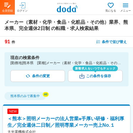
会員登録
ログイン
気になる
メニュー
メーカー（素材・化学・食品・化粧品・その他）業界、熊
本県、完全週休2日制
の転職・求人検索結果
91
条件で並び替え
件
現在の検索条件
[勤務地]熊本県 [業種]メーカー（素材・化学・食品・化粧品・その他）業界 [こだわり条件ピックアップ]完全週休2日制 [詳細条件](休日・働き方)完全週休2日制
新着求人をいつでもチェック
条件の変更
この条件を保存
熊本県
のみで募集中
NEW
＜熊本＞照明メーカーの法人営業※手厚い研修・福利厚
生／完全週休二日制／照明専業メーカー売上No.１
大光電機株式会社