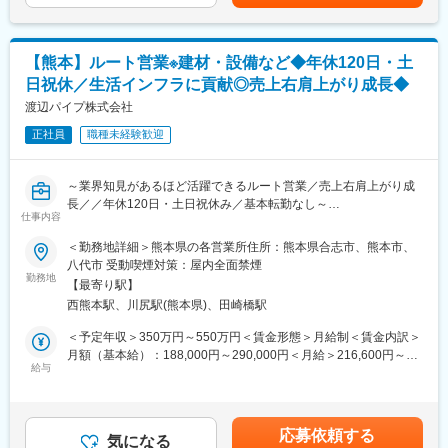
係長1名、メンバー18名(20代‐50代)
大規模化に貢献してきました。今後も先進の営農サービスを開発
し、国内外で農業の発展を支えていきます。
■充実した福利厚生
・5,000億円規模のビジネス展開を目指し、この10年で売上を
【熊本】ルート営業※建材・設備など◆年休120日・土
・借上社宅制度：入社後10年まで、単身者は月額5,000円（家賃5
1,000億円以上伸ばした実績があります。
日祝休／生活インフラに貢献◎売上右肩上がり成長◆
万円まで）、家族同居者は月額1万6,000円（家賃8万円まで）
・全国628カ所の営業所で5,606名の社員が活躍中。地域に根差し
・退職金制度：職務等級、勤続年数、職位等によるポイント上乗
渡辺パイプ株式会社
たネットワークで、地域に最適な営業戦略を展開しています。
せ制度です。※モデルケースで1500万円程度
正社員
職種未経験歓迎
・有給：最高付与日数20日／有給取得率80%
■当社の魅力
～業界知見があるほど活躍できるルート営業／売上右肩上がり成
◎当社はカップラーメンの包装、レトルト食品のパウチ、洗剤や
長／／年休120日・土日祝休み／基本転勤なし～
シャンプーの詰め替え容器など私たちの生活に密接に関わる製品
仕事内容
の包装に使用されるフィルムを製造しています。
■業務内容：
＜勤務地詳細＞熊本県の各営業所住所：熊本県合志市、熊本市、
同社は、上下水道・住宅設備・建材など、暮らしに欠かせない分
八代市 受動喫煙対策：屋内全面禁煙
◎技術力と品質の高さが評価され、国内外の大手企業との安定し
野を支える専門商社です。
勤務地
た取引実績があります。海外大手企業からの引き合いも増加中
【最寄り駅】
同ポジションは、建設・設備業界で培った知識や現場感を活かせ
で、韓国・中国を中心とした海外市場へのシェア拡大を目指し、
西熊本駅、川尻駅(熊本県)、田崎橋駅
る、建設・設備工事に必要な商材のルート営業です。
設備投資も積極的に進行中です。
既存顧客中心のため、数字に追われる営業ではなく、信頼関係を
＜予定年収＞350万円～550万円＜賃金形態＞月給制＜賃金内訳＞
重視した働き方ができます。
月額（基本給）：188,000円～290,000円＜月給＞216,600円～
※主要取引先：花王株式会社、大日本印刷株式会社、東洋水産株式
給与
335,000円（一律手当を含む）＜昇給有無＞有＜残業手当＞有＜
会社、株式会社TOPPAN株式会社、日清食品株式会社、三菱商事
＜業務の特徴＞
給与補足＞※経験・能力を考慮し決定します。■昇給：年1回（7
株式会社、株式会社ヤクルト本社等
・既存顧客中心で、長期的な信頼関係を築く営業スタイル
月）■賞与：年2回（6月、12月）■モデル年収年収450万円／36歳
・業界内で高い知名度と信頼があり、営業しやすい環境
営業職／月収32万円（入社5年目）年収620万円／42歳営業職／月
変更の範囲：会社の定める業務
応募依頼する
・100万点超の豊富な商品から、柔軟な提案が可能
気になる
収36万円（入社7年目）年収850万円／43歳所長職／月収57万円