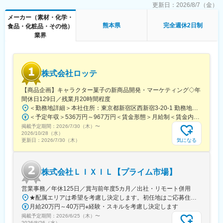
独自の技術力と垂直統合体制による高品質な製品の安定供給が強
更新日：
2026/8/7（金）
みです。具体的には、オイルシールで世界トップクラスのシェア
メーカー（素材・化学・
を持つこと、5500種類もの原料を安定調達できる調達力、そして
熊本県
完全週休2日制
食品・化粧品・その他）
材料開発から製品設計、製造、品質保証までを一貫して行う「技
業界
術の垂直統合」体制が挙げられます。また、グループ全体での安
定性や、社員を大切にする社風もございます。
■出向先情報
ご入社後は、NOK九州株式会社に出向となります。制度や条件面
株式会社ロッテ
はNOK株式会社と同様になります。
・出向先企業：NOK九州株式会社
【商品企画】キャラクター菓子の新商品開発・マーケティング◇年
・事業内容：ゴム製品の製造
間休日129日／残業月20時間程度
・勤務地：〒869-2231 熊本県阿蘇市永草2089
＜勤務地詳細＞本社住所：東京都新宿区西新宿3-20-1 勤務地最寄駅：京王新線／初台駅受動喫煙対策：敷地内全面禁煙変更の範囲：会社の定める事業所（リモートワーク含む）
＜予定年収＞536万円～967万円＜賃金形態＞月給制＜賃金内訳＞月額（基本給）：290,000円～540,000円＜月給＞290,000円～540,000円＜昇給有無＞有＜残業手当＞有＜給与補足＞【賞与】年2回（7月･12月）、年平均：5.9ヶ月（2026年）※初回賞与は入社時期により一定額支給賃金はあくまでも目安の金額であり、選考を通じて上下する可能性があります。月給(月額)は固定手当を含めた表記です。
変更の範囲：会社の定める業務
掲載予定期間：
2026/7/30（木）
〜
2026/10/28（水）
気になる
更新日：
2026/7/30（木）
株式会社ＬＩＸＩＬ【プライム市場】
営業事務／年休125日／賞与前年度5カ月／出社・リモート併用
★配属エリアは希望を考慮し決定します。初任地はご応募住所での配属となります。入社後、転勤が伴う異動に関しては、必ず勤務地のご希望も確認した上で決定します。【配属オフィス一覧】■東京都品川区西品川1丁目1-1 大崎ガーデンタワー■愛知県名古屋市中村区名駅南4丁目11-40■京都府京都市伏見区竹田田中宮町103 ■大阪府大阪市中央区本町2丁目6-8 センバ・セントラルビル9F■大阪府箕面市萱野4丁目5-45■広島県広島市安佐南区西原6丁目11-8■福岡県福岡市博多区半道橋2-15-10 SOLAビル★出社とリモートワークを併用しながらの勤務となります。 業務に慣れるまでは、原則出社となります。 慣れてきたら少しずつリモートの日を増やし、最終的には週1～3日ほどの出社となる予定です（目安：～入社6カ月）。※受動喫煙対策：あり
月給20万円～40万円※経験・スキルを考慮し決定します
掲載予定期間：
2026/6/25（木）
〜
2026/8/26（水）