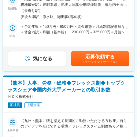
◎ポジションの魅力
務地最寄駅：豊肥本線／肥後大津駅受動喫煙対策：敷地内全面禁
「半導体用フォトレジスト製品」はグローバルニッチトップ企業
・高難易度×希少領域：電力・プラントなど参入障壁の高い分野に
勤務地
煙変更の範囲：会社の定める事業所
100選に認定。海外の売上比率は全体売上の80%近くを占めてお
【最寄り駅】
携わり、市場価値の高いスキルを習得
り、アジアを中心に北米・ヨーロッパのマーケットがメインフィ
肥後大津駅、原水駅、瀬田駅(熊本県)
・設計～施工まで一貫して関与：設備の仕組みや背景から理解
ールド。海外を主戦場とした新規事業をつくる動きや、海外事業
し、エンジニアとして成長可能
＜予定年収＞450万円～650万円＜賃金形態＞月給制特記事項なし
に資金と人材を投資する動きも活発化。グローバル人材開発にも
・未経験でも安心の育成環境：ベテラン社員が多く、相談しやす
＜賃金内訳＞月額（基本給）：230,000円～325,000円＜月給＞
積極的です。
い風土、類似案件の知見共有などチームで支える体制
給与
230,000円～325,000円＜昇給有無＞有＜残業手当＞有＜給与補足
【当社の価値】フォトレジストの性能を高めると、より微細な溝
＞・前職を考慮した上優遇いたします。・上記年収構成：基本給
をウエハに刻むことができ、当社は製品開発を通じて、半導体の
■採用背景
＋通年賞与4カ月 直近賞与は好業績（最高益）により業績加算
集積度向上の歴史に貢献してきました。そして、今後の将来にお
大型案件の増加に伴う増員募集です。電力会社やプラント施設な
3.39ヵ月もあり、年間７ヶ月超を支給賃金はあくまでも目安の金
いても更に新規価値を世の中へ発信し続けていくことが使命と思
応募依頼する
ど高難易度領域の防災設備を担い、社会インフラの安全を支える
気になる
額であり、選考を通じて上下する可能性があります。月給(月額)は
っています。
（エージェントサービス）
重要なポジションです。日本でも数少ない「総合防災企業」とし
固定手当を含めた表記です。
【グローバルニッチトップ企業100選に認定】当社の「半導体用
て、幅広い分野で活躍できます。
フォトレジスト」が、戦略性・市場独占性・国際性などを高く評
価され、経済産業省による「グローバルニッチトップ企業（電
■業務内容：
気・電子部門）」に認定されました。
【熊本】人事、労務・総務◆フレックス制◆トップク
プラント設備やデータセンター等に設置される特殊消防用設備の
ラスシェア◆国内外大手メーカーとの取引多数
施工管理をお任せします。特殊消防用設備の施工管理全般をご経
験スキルに合わせてご担当して頂きます。
ＮＯＫ株式会社
・発電プラント、石油化学施設、データセンター等の消防設備工
正社員
上場企業
事の施工管理
・顧客（電力会社・メーカー）との打ち合わせ、資料作成・説明
・工事スケジュールの作成、進行管理
【九州・熊本に腰を据えて長期的に勤務いただける方歓迎／自ら
・協力会社の手配、調整、現場立ち会い
のアイデアを形にできる環境／フレックスタイム制度あり／福利
・資材発注、コスト管理（収益性の確保）
仕事内容
厚生充実】
・法令、施工基準を遵守した品質、安全管理