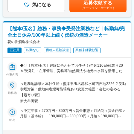
給：年1回（6月）■賞与：年2回賃金はあくまでも目安の金額であ
応募依頼する
気になる
り、選考を通じて上下する可能性があります。月給(月額)は固定手
（エージェントサービス）
■業務詳細：
当を含めた表記です。
・取引先と共に、エンドユーザーの満足を目指して商品提案活動
を行います。また建築現場の事前確認や、見積・発注・納期確認
等の幅広い業務に至るまで、トクラスの代表窓口として活躍しま
【熊本/玉名】総務・事務◆受発注業務など｜転勤無/完
す。
全土日休み/100年以上続く伝統の酒造メーカー
・BtoBであるものの、エンドユーザーと接する機会もあるため、
喜びの声をダイレクトに受け取ることができます。
花の香酒造株式会社
・素材の研究・開発から成形まで自社で一貫して手がけた人造大
正社員
転勤なし
職種未経験歓迎
業種未経験歓迎
理石のキッチン・バスルームなど、自慢の高品質商材をメーカー
の営業として自信を持って提案できることも、この仕事の大きな
やりがいです。
◆◇【熊本/玉名】経験に合わせてお任せ！/年休110日/残業月20
ｈ/受発注・在庫管理、労務等/自然農法や地元の水源を活用した酒
＜＜女性が長く活躍できる環境整備／圧倒的働きやすさ＞＞
仕事内容
造り/イベント企画にも携われる◇◆
◎「えるぼし認定」最高位の3つ星を取得しており、業界トップク
＜勤務地詳細＞本社住所：熊本県玉名郡和水町西吉地2226-2 受動
ラスの女性比率です。
■おすすめPOINT ＼熊本から世界へ！酒造りプロジェクト／
喫煙対策：敷地内喫煙可能場所あり変更の範囲：会社の定める事
◎年休123日・土日祝休み／残業月平均10～20時間で仕事と家庭
・土づくり、米づくり、環境保全、文化伝統継承から成る酒造り
勤務地
業所
を両立できる働き方です。
【最寄り駅】
を行う企業で、地域に貢献しながら働けます！
◎男性含む育休取得率100％◎両立支援制度充実で女性の勤続平
新大牟田駅
・バックオフィス業務のみならず、収穫祭などイベント運営にも
均は12年です。
関われます。
＜予定年収＞270万円～350万円＜賃金形態＞月給制＜賃金内訳＞
月額（基本給）：190,000円～230,000円＜月給＞190,000円～
■当社について：
■職務内容：
給与
230,000円＜昇給有無＞有＜残業手当＞有＜給与補足＞※現年収・
・ヤマハ(株)のリビング事業が原点となり、その歴史は50年以上
管理部門の業務をお任せし、ゆくゆくは社内ルールの整備なども
ご希望年収に応じて決定致します。■昇給：有（入社後四半期に一
に及びます。
お任せしたいと考えています。具体的には以下の業務を予定して
度評価を実施／入社1年経過後は年に1度になります）■賞与制度
・楽器製造の中で培われてきた「塗装技術」や樹脂形成技術を生