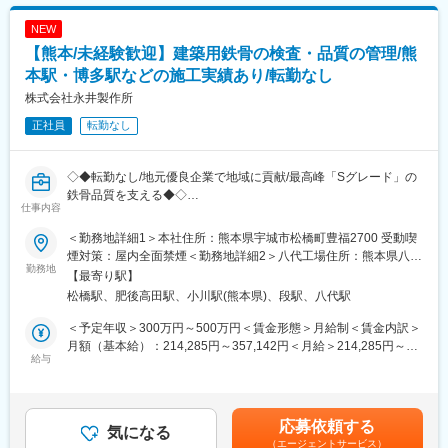
■就業環境
80年以上の歴史を有しています。
現在は1週間交代での2交代制（8:30～17:30／20:30～5:30）で
車や食品、電気…暮らしを支えるものには、 機械の力が不可欠で
NEW
す。
す。
【熊本/未経験歓迎】建築用鉄骨の検査・品質の管理/熊
社員が働きやすい環境作りに力を入れており、設備投資も積極的
その機械を円滑に作動させるため、活躍する「潤滑油」は今後必
に行っています。
本駅・博多駅などの施工実績あり/転勤なし
要不可欠な製品なので需要は安定しております
株式会社永井製作所
■キャリアパス
正社員
転勤なし
経験に応じて、機械加工の量産チームもしくは試作チームに配属
予定です。将来的には高精度試作チームにて5面加工や生産技術・
製造技術として活躍するキャリアや技術指導やメンバーをまとめ
◇◆転勤なし/地元優良企業で地域に貢献/最高峰「Sグレード」の
ていくマネジャーとして活躍するキャリアも描けます。
鉄骨品質を支える◆◇
仕事内容
建築鉄骨製作で九州唯一の「Sグレード」認定工場を運営し、熊本
■組織構成
駅・博多駅など地域を代表する建築物にも携わってきました。
第一事業部（工業系事業部）のマシニング加工には、20～30代の
＜勤務地詳細1＞本社住所：熊本県宇城市松橋町豊福2700 受動喫
品質管理部は「品質管理課」と「研究開発課」が連携し、最先端
若手社員が多く活躍している一方、60代の社員も活躍していま
煙対策：屋内全面禁煙＜勤務地詳細2＞八代工場住所：熊本県八代
技術と徹底したデータ分析で、企業の信頼を支える“品質の心臓
勤務地
す。中途社員が7割を占める職場の為、年齢や社歴経験関係なくコ
市平山新町5502 勤務地最寄駅：JR鹿児島本線／八代駅受動喫煙
【最寄り駅】
部”です。
ミュニケーションが取れる風通しのいい社風です。
対策：敷地内喫煙可能場所あり変更の範囲：会社の定める事業所
松橋駅、肥後高田駅、小川駅(熊本県)、段駅、八代駅
■募集背景
■魅力
＜予定年収＞300万円～500万円＜賃金形態＞月給制＜賃金内訳＞
これまで他部署が担ってきた製品検査業務を品質管理課へ集約
◎毎日違うものづくりに携わることができます。多品種小ロット
月額（基本給）：214,285円～357,142円＜月給＞214,285円～
し、お客様対応を強化するための増員募集です。
給与
を得意とする当社なので、社歴や経験年数に関わらず、裁量をも
357,142円＜昇給有無＞有＜残業手当＞有＜給与補足＞■昇給：年
って取り組むことが可能です。加工の自動化を目指しており、
1回■賞与：年2回 ※前年度実績6.0ヶ月本人スキル、職務により応
■仕事内容
「もっとこうした方がいい」などのアイデアを出し合い、効率的
相談賃金はあくまでも目安の金額であり、選考を通じて上下する
・ゼネコン・設計会社立会いのもと行う鉄骨の立上検査（製品検
に高品質なものを作れるよう試行錯誤を繰り返しています。
可能性があります。月給(月額)は固定手当を含めた表記です。
応募依頼する
査業務）
気になる
◎空調が完備されており、温度は常に22～23℃に保たれていま
（エージェントサービス）
当日、図面や検査データに基づいてお客様へ説明・質疑応答を行