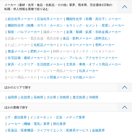
メーカー（素材・化学・食品・化粧品・その他）業界、熊本県、完全週休2日制の
転職・求人情報を業種で絞り込む
総合化学メーカー
石油化学メーカー
機能性化学（有機・高分子）メーカー
機能性化学（無機・ガラス・カーボン・セラミック・セメント・窯業）メーカー
製紙・パルプメーカー
繊維メーカー
金属・製綱・鉱業・非鉄金属メーカー
試薬メーカー・受託合成・受託分析
食品・飲料メーカー（原料含む）
たばこメーカー
化粧品メーカー
トイレタリーメーカー
香料メーカー
農薬メーカー
肥料メーカー
飼料メーカー
ナノテク・バイオメーカー
住宅設備・建材メーカー
ファッション・アパレル・アクセサリーメーカー
家具・インテリア・生活雑貨メーカー
文房具・事務・オフィス用品メーカー
スポーツ・アウトドア・レジャー用品メーカー
玩具メーカー
ベビー用品メーカー
ペット関連メーカー
その他メーカー
ほかのエリアで探す
福岡県
佐賀県
長崎県
大分県
宮崎県
鹿児島県
沖縄県
ほかの業種で探す
IT・通信業界
インターネット・広告・メディア業界
メーカー（機械・電気）業界
商社業界
医薬品・医療機器・ライフサイエンス・医療系サービス
金融業界