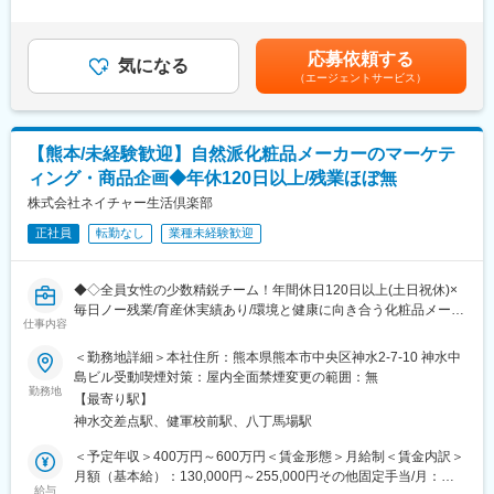
※営業所の状況等によって新規、既存のバランスが変わる可能性も
＞有＜残業手当＞有＜給与補足＞※上記年収には賞与と平均15時
ございます。
間／月の時間外労働を含みます。■固定手当：・住宅手当：
変更の範囲：本文参照
・見積り作成／商談／受発注管理／採算管理
17,000～20,000 円■賞与：年2回（平均支給実績3.99 ヶ月）賃金
応募依頼する
・施工スケジュ－ル管理／施工手順打ち合わせ
気になる
はあくまでも目安の金額であり、選考を通じて上下する可能性が
（エージェントサービス）
・専属施工業者との工事打ち合わせ
あります。月給(月額)は固定手当を含めた表記です。
・足場資材／建築資材の在庫管理
・施工後の足場品質確認／現場パトロール
【熊本/未経験歓迎】自然派化粧品メーカーのマーケテ
■出張について：
ィング・商品企画◆年休120日以上/残業ほぼ無
宿泊を伴う出張は基本的にございません。
※日帰りで客先に出向いていただく機会は多いため、お車での移動
株式会社ネイチャー生活倶楽部
は頻繁に発生します。
正社員
転勤なし
業種未経験歓迎
■人員構成：
所長（50代）／課長補佐1名（50代1名）／係長（40代）／主任3
◆◇全員女性の少数精鋭チーム！年間休日120日以上(土日祝休)×
名（30代1名、40代1名、50代1名）／パート1名
毎日ノー残業/育産休実績あり/環境と健康に向き合う化粧品メーカ
合計：7名
仕事内容
ーで代表直下の後継者候補◇◆
＜勤務地詳細＞本社住所：熊本県熊本市中央区神水2-7-10 神水中
■入社後について：
”髪・肌・全身”にまつわる人々の悩み・不安・疑問×環境を追求
島ビル受動喫煙対策：屋内全面禁煙変更の範囲：無
ご入社後まずは先輩社員によって、製品知識を養っていただく研
し、人にも地球にも優しい商品を20品目以上創る当社にて、
勤務地
修を1週間ほど実施致します。その後3か月程度は先輩社員に同行
【最寄り駅】
戦略プロモーションに関する業務を通じて、10万人の会員様と専
がメインとなるOJT研修を実施し、業務の基礎や製品知識をある
神水交差点駅、健軍校前駅、八丁馬場駅
門家・開発の方々と共に商品づくりをお任せします。
程度つけていただいた後、徐々に実務をお任せしていきます。
＜予定年収＞400万円～600万円＜賃金形態＞月給制＜賃金内訳＞
■職務詳細
月額（基本給）：130,000円～255,000円その他固定手当/月：
■当社について：
・会員様の声をもとにした商品企画・開発の推進
給与