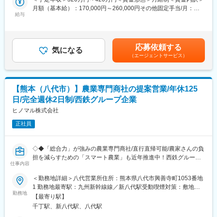
■入社後の流れ：
ート等）の販売を主に行っています。
月額（基本給）：170,000円～260,000円その他固定手当/月：
まずは社内資料を使って当社製品や業界知識、受発注の流れなど
今回のポジションでは門扉、表札、ガレージ、テラスといったエ
給与
46,000円～80,000円＜月給＞216,000円～340,000円＜昇給有無
についてご説明します。その後、先輩営業との同行やOJTを通じ
クステリア商材の営業をお任せします。まずは既存の客先へ伺
＞有＜残業手当＞有＜給与補足＞※給与詳細は経験・年齢等を考慮
て徐々にお任せするお客様や業務の幅を広げていただきます。
い、信頼関係を構築するところからスタートしていただきます。
の上決定します。■昇給または給与改定：年1回（4月）■賞与：年
2回（7月・12月）※過去実績4ヶ月賃金はあくまでも目安の金額で
■同社の魅力：
応募依頼する
＜具体的な内容＞
気になる
あり、選考を通じて上下する可能性があります。月給(月額)は固定
同社は規格品の供給のみでなく、お客様のニーズに合わせた材料
（エージェントサービス）
・商品のPR（新商品カタログなど）、説明及び提案
手当を含めた表記です。
選定～製品開発を行う形で一品一様の製品を供給しております。
・採寸などの現地調査、見積作成、工事日程の調整、配送手配
営業職はお客様と社内を繋ぐ窓口として、お客様ニーズの引き出
（配送は運送業者が行います）、施工段取り
しや社内の技術部門等との調整を行うため、同社のものづくりの
・商品の在庫チェック(メーカー問い合わせ)、見積書作成
入口部分で欠かせない役割を担っております。
【熊本（八代市）】農業専門商社の提案営業/年休125
日/完全週休2日制/西鉄グループ企業
＜補足＞
変更の範囲：会社の定める業務
・主な販売先は、建材店、販工店、園芸店、街のエクステリア専
ヒノマル株式会社
門店、金物店等となり、現在5,000社以上と取引があり、既存のお
正社員
客様がメインのため、飛び込み営業はありません。
・日帰りでの訪問がメインで、出張はほとんどありません。
・最近では商業施設や病院など非住宅(ファシリティ)分野開拓も積
◇◆「総合力」が強みの農業専門商社/直行直帰可能/農家さんの負
極的に行っており、事業活動の可能性を広げています。
担を減らすための「スマート農業」も近年推進中！西鉄グループ
仕事内容
企業◇◆
■ワークライフバランス：
＜勤務地詳細＞八代営業所住所：熊本県八代市興善寺町1053番地
お客様を第一に考えることももちろんですが、社員思いな会社で
■当社の魅力：
1 勤務地最寄駅：九州新幹線線／新八代駅受動喫煙対策：敷地内
もあります。年間休日は125日、直行直帰、ワークライフバラン
肥料、農薬、農業資材、施設工事の4部門をワンストップで対応で
勤務地
全面禁煙変更の範囲：会社の定める事業所
スも取れる企業です。
【最寄り駅】
きる強みです。上記の部門を総合力で対応できる企業は九州で他
千丁駅、新八代駅、八代駅
になく、今後の受注増加やエリア拡大も見込み増員での採用で
■研修制度：