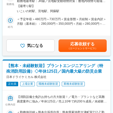
【グローバルニッチトップ企業100選に認定】当社の「半導体用
勤務地最寄駅：JR線／宮地駅受動喫煙対策：敷地内喫煙可能場所
〈製造技術課の主な業務内容〉
勤務地
フォトレジスト」が、戦略性・市場独占性・国際性などを高く評
あり
【最寄り駅】
・製造工程の改良および標準化
価され、経済産業省による「グローバルニッチトップ企業（電
いこいの村駅、宮地駅、阿蘇駅
・原材料、副資材等の標準化
気・電子部門）」に認定されました。
・設備、機械器具の標準化
＜予定年収＞480万円～730万円＜賃金形態＞月給制＜賃金内訳＞
・生産設備の検討および立案
月額（基本給）：280,000円～350,000円＜月給＞280,000円～
・生産状況の把握と製造移管の検討
給与
350,000円＜昇給有無＞有＜残業手当＞有＜給与補足＞予定年収
・工程異常に対する是正・予防処置の検討
は基礎給と賞与のみの参考年収です。（実際には各種手当および
時間外手当が加算されます）■賞与実績：年2回（計7.13ヶ月分、
ご入社直後は、以下の業務を主にご担当いただきます。
前年度実績）賃金はあくまでも目安の金額であり、選考を通じて
応募依頼する
・既存製品および新規移管製品の製造技術、量産化、品質管理業
気になる
上下する可能性があります。月給(月額)は固定手当を含めた表記で
（エージェントサービス）
務
す。
・原材料の二社購買、サプライヤー管理
・工場内のデジタル化、スマートファクトリー構築
【熊本・未経験歓迎】プラントエンジニアリング（特
■配属部署：
殊消防用設備）◇年休125日／国内最大級の防災企業
阿蘇工場 製造技術課
日本ドライケミカル 株式会社
■募集背景：
正社員
上場企業
職種未経験歓迎
業種未経験歓迎
組織体制強化を目的とした人員補充のため
【当社について】半導体デバイスの製造工程では、フォトリソグ
【消防設備士免許お持ちの方大歓迎！／電力・プラントなど高難
ラフィという技術を用いてシリコンウエハ上に微細な溝を刻み、
易度案件に強み／年休125日／売上10年で約200％成長／未経験か
そこに回路を形成します。私ども東京応化工業はこの工程で使用
仕事内容
ら専門性を磨ける環境】
する様々なフォトレジストの開発・製造・販売を事業の柱として
＜勤務地詳細＞熊本出張所住所：熊本県菊池郡大津町室212-7 勤
成長してきた企業です。