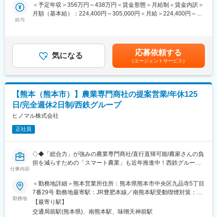
す。
＜予定年収＞356万円～438万円＜賃金形態＞月給制＜賃金内訳＞
研修を頻繁に行い、情報交換も行っております。新人研修・中途
近年は先端テクノロジーを積極的に採り入れ、土壌分析や経営管
月額（基本給）：224,400円～305,000円＜月給＞224,400円～
社員研修・リーダー研修など階層別に研修も用意。入社後も着実
理、ドローンを活用した自動化など「スマート農業」を推進中で
給与
305,000円＜昇給有無＞有＜残業手当＞有＜給与補足＞営業手
にスキルアップしていくことができ、行く行くは管理職も目指し
す。また、農家さんの負担を減らし新規参入のハードルを解消す
当：1万円■昇給 年1回■賞与 年2回■年収例：510万円/入社3年
て頂くことが可能です。またエクステリア業界の経験が無くと
ることで後継者不足の改善にも寄与しています。
目係長380万円/入社1年目 賃金はあくまでも目安の金額であり、
も、研修内容に工場見学やメーカーとの勉強会を実施している
選考を通じて上下する可能性があります。月給(月額)は固定手当を
為、育成環境は充実しております。
応募依頼する
■業務内容：
気になる
含めた表記です。
（エージェントサービス）
お客様（販売店や農協、農家さん）の課題に対し、農業に関する
■評価制度：
幅広い商品の提案が可能です。課題解決型の営業となり、農業、
毎月の売り上げ目標はあるものの、お客様への最適なご提案を優
作物の栽培についての知識や、課題を抽出するコミュニケーショ
先して考えているため、ご自身が、半年後・一年後、お客様に対
ン力が求められます。その時のトレンドに合った商品や、農家さ
してどのような価値を提供し、どのような結果を残したいのかを
【熊本（熊本市）】農業専門商社の提案営業/年休125
んたちの課題解決、経営のサポートにつながる提案を中心に、メ
紐解き、行動ベースに落とし込んだものの成果を評価します。
日/完全週休2日制/西鉄グループ
ーカーの商品販売につなげます。
ヒノマル株式会社
変更の範囲：会社の定める業務
■具体的な業務イメージ：
正社員
顔なじみのお客様に対し、商品をお届けしながら現状課題のヒア
リングを行います。肥料、農薬、資材、施工工事のスペシャリス
トが社内にそれぞれおりますので、自身でお答えできないことに
◇◆「総合力」が強みの農業専門商社/直行直帰可能/農家さんの負
関しては社内協業をしながら提案頂きます。
担を減らすための「スマート農業」も近年推進中！西鉄グループ
また、自社でお答えできないこと肥料メーカーなど、メーカーに
仕事内容
企業◇◆
確認しながら進めて頂きます。
＜勤務地詳細＞熊本営業所住所：熊本県熊本市中央区九品寺5丁目
■当社の魅力：
7番29号 勤務地最寄駅：JR豊肥本線／南熊本駅受動喫煙対策：敷
＜フォロー体制：充実した研修制度＆自分のアイディアでお客様
肥料、農薬、農業資材、施設工事の4部門をワンストップで対応で
勤務地
地内喫煙可能場所あり変更の範囲：会社の定める事業所
に貢献＞
【最寄り駅】
きる強みです。上記の部門を総合力で対応できる企業は九州で他
部門研修や営業スキルを学べる研修も充実しており「農」のスペ
交通局前駅(熊本県)、南熊本駅、味噌天神前駅
になく、今後の受注増加やエリア拡大も見込み増員での採用で