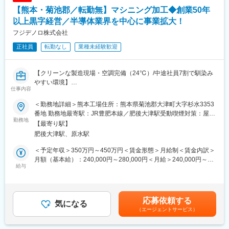
・担当エリア：熊本県内のみ
がある環境です。
【熊本・菊池郡／転勤無】マシニング加工◆創業50年
■研修について：
以上黒字経営／半導体業界を中心に事業拡大！
変更の範囲：会社の定める業務
入社後１ヵ月間は、実務寄りの営業講習をオンラインで受講しま
フジデノロ株式会社
す。また、先輩社員に同行し、営業スキルの取得を目指します。
正社員
転勤なし
業種未経験歓迎
その他、本社や工場での見学や研修があります。
※復習時間を設けているため、定着してから実務に臨むことが可能
です。
【クリーンな製造現場・空調完備（24℃）/中途社員7割で馴染み
やすい環境】
■組織構成：3名(営業職は 2名（40代1名、50代1名）分からない
仕事内容
当社の製品は、スマートフォンや高速通信5Gなどでニーズの高ま
ことは、全員で協力して対応します。
る半導体製造装置をはじめ、医療機器や、ロケット・航空機、精
創業以来、無借金経営を行っており、安心して長く働ける職場
＜勤務地詳細＞熊本工場住所：熊本県菊池郡大津町大字杉水3353
密機器等様々なところに使われています。1つからでも受注する多
です。
番地 勤務地最寄駅：JR豊肥本線／肥後大津駅受動喫煙対策：屋内
品種小ロットの生産体制で、約100台のNC加工機を保有していま
勤務地
全面禁煙変更の範囲：会社の定める事業所
【最寄り駅】
す。そんな当社を支えているのがマシニング加工スタッフ。設
■当社製品の魅力
肥後大津駅、原水駅
備・就業環境の整った当社で腰を据えて働くことができます。
車のエンジンオイルから、工場機械の作動油、金属の加工油な
ど、実に多種多様で、たくさんの特許も取得しています。ツーサ
＜予定年収＞350万円～450万円＜賃金形態＞月給制＜賃金内訳＞
■業務内容
イクルオイルや、食品用のスプレー型潤滑油、アスファルトの付
月額（基本給）：240,000円～280,000円＜月給＞240,000円～
図面をもとにCAD/CAMを使いNCデータを作成し、マシニングセ
給与
着防止剤など、あらゆる製品を”業界初”で生み出しており、食品機
280,000円＜昇給有無＞有＜残業手当＞有＜給与補足＞■昇給：年
ンタ、NC旋盤、NCルータ、多軸ルーターなどのさまざまな工作
械用潤滑油は日本で初めてNSF（国際衛生科学財団）の「3H」認
1回（5月）■賞与：年2回（7月、12月）※詳細は、経験・前職年収
機械を使い、樹脂部品の切削加工を行います。
証を受け「人間の口に入れても安全なオイル」として、食品工場
等を考慮した上で決定します。賃金はあくまでも目安の金額であ
製造業経験者でモノづくりが好きな方であれば、経験豊富なエン
では必需品となっています
り、選考を通じて上下する可能性があります。月給(月額)は固定手
応募依頼する
ジニアが教えますのでしっかりと技術を習得いただけると思いま
気になる
当を含めた表記です。
（エージェントサービス）
す。
■当社について：
当社は、潤滑油を開発・製造しているオイルメーカーとして創業