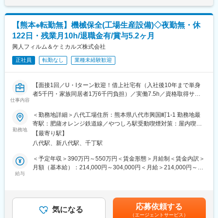
（入社7年目）年収850万円／43歳所長職／月給57万円（入社10
整）
く意見を取り入れる組織風土です。
年目）賃金はあくまでも目安の金額であり、選考を通じて上下す
・CADを用いた設計・見積り作成（入社後習得可能）
る可能性があります。月給(月額)は固定手当を含めた表記です。
【熊本※転勤無】機械保全(工場生産設備)◇夜勤無・休
・資材発注、施工会社の手配、工事進捗管理
■出向先について
・完成後の引渡し・アフターフォロー
株式会社五十嵐水産
122日・残業月10h/退職金有/賞与5.2ヶ月
※マイカー通勤：相談可（社内申請要）
事業内容：マダイを中心とした魚の養殖及び活魚・加工品の製
興人フィルム＆ケミカルズ株式会社
造・販売
■ポジションの魅力
正社員
転勤なし
業種未経験歓迎
※株式会社ゼンショーホールディングスにて雇用いたします。
・営業としての提案を通じて農業生産性の向上に貢献できます。
・営業から設計・施工管理まで一連のプロセスに関わることで、
【面接1回／U・Iターン歓迎！借上社宅有（入社後10年まで単身
達成感を味わえます。
者5千円・家族同居者1万6千円負担）／実働7.5h／資格取得サポ
仕事内容
ート充実／業界トップクラスのシェアを誇る包装用フィルムメー
■入社後の流れ／キャリアアップ
カー／大手企業との安定した取引実績◎】
入社後はOJT研修を通じて業務を覚えていただきます。経験が浅
＜勤務地詳細＞八代工場住所：熊本県八代市興国町1-1 勤務地最
い方でもCAD設計は入社後に習得可能です。
寄駅：肥薩オレンジ鉄道線／やつしろ駅受動喫煙対策：屋内喫煙
■業務内容：
実力を正当に評価する風土があり、積極的な取り組みがキャリア
勤務地
可能場所あり変更の範囲：会社の定める事業所
【最寄り駅】
当社八代工場にて、プラスチックフィルム機械設備の保全業務を
アップに直結します。入社3年で所長に昇格した実績もあります。
八代駅、新八代駅、千丁駅
お任せします。別部門の電気計装保全担当や製造部門と連携しな
がら業務を行います。
■ワークライフバランスを大切にする文化
＜予定年収＞390万円～550万円＜賃金形態＞月給制＜賃金内訳＞
20時には全社的にPCをシャットダウン。メリハリのある仕事環境
月額（基本給）：214,000円～304,000円＜月給＞214,000円～
＜詳細＞
を提供しています。さらに、家族手当や退職金制度など、充実し
給与
304,000円＜昇給有無＞有＜残業手当＞有＜給与補足＞※経験や年
・定期点検、メンテナンス
た福利厚生を整え、社員が安心して長期的なキャリアを築けるよ
齢を考慮し、当社規定に沿って最終的に決定いたします。■25年
・旋盤・フライス盤などを用いた機械加工対応
う支援しています。
度賞与実績：夏冬合わせて5.2ヵ月分賃金はあくまでも目安の金額
※夜間・休日対応は月1~2回程度発生する可能性があります。
であり、選考を通じて上下する可能性があります。月給(月額)は固
応募依頼する
■当社の特徴
気になる
定手当を含めた表記です。
（エージェントサービス）
■組織構成：
・日本のパイプハウス専業メーカーのパイオニアとして、農業の