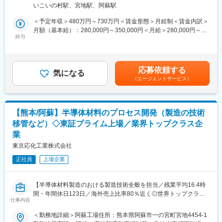
確認業務）
鉄グループの一員として、地球のために、未来のために、環境問
いこいの村駅、宮地駅、阿蘇駅
・原材料、中間品、製品の測定および合否判定
題に取り組んでいきます。
・検査設備、装置の保守・管理
＜予定年収＞480万円～730万円＜賃金形態＞月給制＜賃金内訳＞
・社内、社外の依頼分析業務
月額（基本給）：280,000円～350,000円＜月給＞280,000円～
変更の範囲：会社の定める業務
・定常的な安全衛生活動、環境省エネ活動、品質管理活動 など
給与
350,000円＜昇給有無＞有＜残業手当＞有＜給与補足＞予定年収
は基礎給と賞与のみの参考年収です。（実際には各種手当および
■配属部署：
時間外手当が加算されます）■賞与実績：年2回（計7.13ヶ月分、
阿蘇工場 品質管理課
前年度実績）賃金はあくまでも目安の金額であり、選考を通じて
応募依頼する
気になる
上下する可能性があります。月給(月額)は固定手当を含めた表記で
（エージェントサービス）
【当社について】半導体デバイスの製造工程では、フォトリソグ
す。
ラフィという技術を用いてシリコンウエハ上に微細な溝を刻み、
そこに回路を形成します。私ども東京応化工業はこの工程で使用
する様々なフォトレジストの開発・製造・販売を事業の柱として
【熊本/阿蘇】半導体材料のプロセス開発（製造の技術
成長してきた企業です。
移管など）◇東証プライム上場／業界トップクラス企
「半導体用フォトレジスト製品」はグローバルニッチトップ企業
業
100選に認定。海外の売上比率は全体売上の80%近くを占めてお
り、アジアを中心に北米・ヨーロッパのマーケットがメインフィ
東京応化工業株式会社
ールド。海外を主戦場とした新規事業をつくる動きや、海外事業
正社員
上場企業
に資金と人材を投資する動きも活発化。グローバル人材開発にも
積極的です。
【当社の価値】フォトレジストの性能を高めると、より微細な溝
【半導体材料製造のおける製造技術全般を担当／残業平均16.4時
をウエハに刻むことができ、当社は製品開発を通じて、半導体の
間・年間休日123日／海外売上比率80％近く◎世界トップクラス
集積度向上の歴史に貢献してきました。そして、今後の将来にお
仕事内容
シェア製品多数】
いても更に新規価値を世の中へ発信し続けていくことが使命と思
っています。
＜勤務地詳細＞阿蘇工場住所：熊本県阿蘇市一の宮町宮地4454-1
■職務内容：