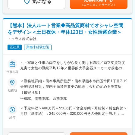
■豊富な手当（※対象者のみ）：
気になる
2回（7月・12月）時間外手当として固定金額を支給 ( 時間外手
・商材：照明・電線・空調設備など
（エージェントサービス）
◎家族手当（既婚者のみ）…配偶者：月8,000円／子1人につき：
当として固定金額を支給 ( みなし時間外手当 20時間分※超過分は
月3,000円
別途全額支給 ) )■諸手当：通勤手当/住宅手当/家族手当/残業手当/
【設備・土木部門】
◎住宅手当（既婚者のみ）…月12,000円
役職手当賃金はあくまでも目安の金額であり、選考を通じて上下
大型施設・社会インフラ案件にも携われる
◎寮社宅（単身者向け寮）…月20,000円 など
する可能性があります。月給(月額)は固定手当を含めた表記です。
・顧客：サブコン・土木工事会社向け
【熊本】法人ルート営業◆高品質商材でオシャレ空間
・商材：空調・給排水・インフラ資材
をデザイン＜土日祝休・年休123日・女性活躍企業＞
■組織構成：
熊本支店は7名の営業職が在籍をしております。（平均年齢：35
トクラス株式会社
■当社の特徴：
歳／男女比3：1）
・セディアグループの中核企業として、多彩な商品の卸・流通事
正社員
業種未経験歓迎
業を展開。生活インフラを支える「水と住まいの専門商社」
■当社について：
・直近10年で売上1,000億円以上成長！15期連続増収・6期連続増
経済産業省より地域未来牽引企業に認定されており、和菓子屋と
益の安定基盤を持つ
～～家庭と仕事の両立をしながら長く働ける環境／両立支援制度
して創業してから130年という歴史の中で、地域貢献を第一に業
・3,500社以上のメーカーと取引し、業界トップクラスの商品ライ
充実で女性の勤続平均12年／世界的大手楽器メーカーが前進の超
務に取り組んでおります。
仕事内容
ンナップ
優良企業／”こころくすぐる”キッチン・バスルームの法人営業／休
私たちは日々さまざまな食べ物を口にします。あなたが手に取っ
・全国628拠点／社員数5,600名以上のスケールでありつつ、地域
123日(土日祝)／残業月平均10～20時間で働き方◎～～
＜勤務地詳細＞熊本事業所住所：熊本県熊本市南区幸田1丁目7-19
たそのお醤油、カレールーは、どんな旅をしてきたのでしょう。
に根差したネットワークで、地域に最適な営業戦略を展開。
受動喫煙対策：屋内全面禁煙変更の範囲：会社の定める事業所
原料が収穫され、加工、製品化。
＼＼求人のおすすめポイント／／
勤務地
工場から出荷されて・・・。それでもまだあなたに出会うことは
【最寄り駅】
◆「えるぼし認定」最高位取得◎国が認める女性活躍企業
できません。小売店の店頭に並んで初めてあなたの手に取っても
平成駅、南熊本駅、西熊本駅
◆ガツガツ新規開拓無し／自社開発・製造の”誇れる商材”で価値で
らえる食品製品。
選ばれる商品を提案
＜予定年収＞400万円～550万円＜賃金形態＞月給制＜賃金内訳＞
豊かな食生活を支える食品供給。私たちコゲツ産業株式会社は、
◆育休取得率100％◎ライフスタイルが変わっても長く働ける
月額（基本給）：245,000円～320,000円その他固定手当/月：
そんな食の安全・安心、そして笑顔を届けている企業です。
給与
50,500円＜月給＞295,500円～370,500円＜昇給有無＞有＜残業手
■業務内容：
当＞有＜給与補足＞※経験、能力、スキル等を考慮し、当社規定に
変更の範囲：会社の定める業務
取引先（販売代理店／工務店／ハウスメーカー等）へのキッチ
より決定します。※予定年収には残業20時間分を含みます。■昇
ン、バスルーム、洗面化粧台の提案営業をお任せします。