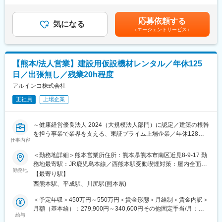
フォトレジスト」が、戦略性・市場独占性・国際性などを高く評
め、スケジュール管理が不可欠となります。また、新しい機器の
円（一律手当を含む）＜昇給有無＞有＜残業手当＞有＜給与補足
価され、経済産業省による「グローバルニッチトップ企業（電
設置も手掛けており、搾乳ロボット設置の際には、搾乳機までの
＞※月給25万円以上＋固定一時金3ヶ月分別途支給（固定一時金は
気・電子部門）」に認定されました。
応募依頼する
道のりを牛に教える「牛追い」という業務も行います。
気になる
入社時期に応じて按分）※スキル・経験等を考慮し、当社規定によ
（エージェントサービス）
（1）定期的なメンテナンス・部品交換
り決定■昇給：年1回■賞与：年1回賃金はあくまでも目安の金額で
変更の範囲：会社の定める業務
（2）緊急時のトラブル対応
あり、選考を通じて上下する可能性があります。月給(月額)は固定
（3）新規機器導入時の設置対応 など
手当を含めた表記です。
【変更の範囲：会社の定める業務】
【熊本/法人営業】建設用仮設機材レンタル／年休125
■出張等について：
日／出張無し／残業20h程度
・出張が発生するケースは、技術トレーニングへの参加および他
営業所への応援が主なケースです。頻度は年に2回から3回で、期
アルインコ株式会社
間は1回で最長1週間程度です。
正社員
上場企業
・緊急対応のシフトに入っていただくケースがございます（一人
で業務をこなせるまでは無し）。休日対応等があった場合、平日
で振替休日を取得いただきます。
～健康経営優良法人 2024（大規模法人部門）に認定／建築の根幹
・直行直帰は可能です。
を担う事業で業界を支える、東証プライム上場企業／年休128日
■入社後の流れ：
仕事内容
～
・機械と酪農の知識をイチから習得していただくため、入社後1～
＜勤務地詳細＞熊本営業所住所：熊本県熊本市南区近見8-9-17 勤
2ヶ月以内に、千歳市にあるトレーニングセンターにて1週間ほど
■業務内容：
務地最寄駅：JR鹿児島本線／西熊本駅受動喫煙対策：屋内全面禁
技術研修を行います。同時に先輩社員に同行し、現場の仕事を覚
建設用仮設機材レンタル部門において、建築会社、建設会社、ハ
勤務地
煙変更の範囲：会社の定める事業所
えていただきます。また、機械のみならず、牛の泌乳生理等の専
【最寄り駅】
ウスメーカー等に向けた、法人営業職をお任せします。
門知識もあわせて学んでいただきます。デリケートな牛だからこ
西熊本駅、平成駅、川尻駅(熊本県)
そ、機械だけではなく、少しの異変にも気づけるように知識を身
■具体的には：
＜予定年収＞450万円～550万円＜賃金形態＞月給制＜賃金内訳＞
につけていただきたいと考えております。
・ルート及び新規営業／仮設足場の施工レンタルの提案
月額（基本給）：279,900円～340,600円その他固定手当/月：
※千歳市での技術研修については、現在感染症対策のためオンライ
※新規と既存の割合は７：3程度となります。
給与
17,000円～20,000円＜月給＞296,900円～360,600円＜昇給有無
ンにて実施中