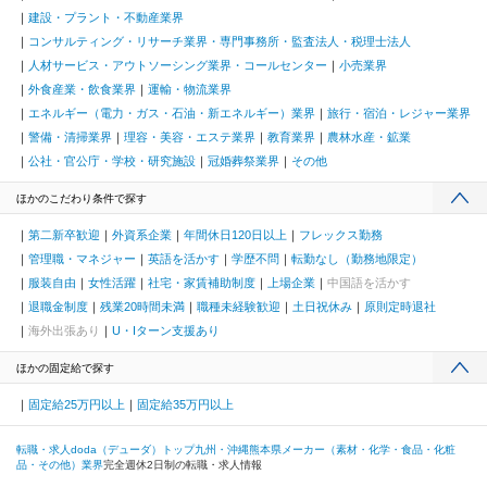
建設・プラント・不動産業界
コンサルティング・リサーチ業界・専門事務所・監査法人・税理士法人
人材サービス・アウトソーシング業界・コールセンター
小売業界
外食産業・飲食業界
運輸・物流業界
エネルギー（電力・ガス・石油・新エネルギー）業界
旅行・宿泊・レジャー業界
警備・清掃業界
理容・美容・エステ業界
教育業界
農林水産・鉱業
公社・官公庁・学校・研究施設
冠婚葬祭業界
その他
ほかのこだわり条件で探す
第二新卒歓迎
外資系企業
年間休日120日以上
フレックス勤務
管理職・マネジャー
英語を活かす
学歴不問
転勤なし（勤務地限定）
服装自由
女性活躍
社宅・家賃補助制度
上場企業
中国語を活かす
退職金制度
残業20時間未満
職種未経験歓迎
土日祝休み
原則定時退社
海外出張あり
U・Iターン支援あり
ほかの固定給で探す
固定給25万円以上
固定給35万円以上
転職・求人doda（デューダ）トップ
九州・沖縄
熊本県
メーカー（素材・化学・食品・化粧
品・その他）業界
完全週休2日制の転職・求人情報