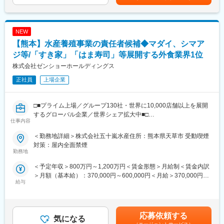
す。クリーンな工場で仕事に集中できる環境です。
います。
◎同社は1970年創業のプラスチック加工・部品メーカーです。事
・寸法測定、溶接管理、外観検査、超音波探傷などの実務と、結
業を多角化することで創業以来黒字経営を続けており安定性は抜
果のタブレット入力
群です。
NEW
・品質データの統計処理と、品質改善に向けた提案・アドバイス
【熊本】水産養殖事業の責任者候補◆マダイ、シマア
・社内品質システムの継続的な見直し・レベルアップ
変更の範囲：会社の定める業務
・研究開発課と連携した新技術の導入、工場の「つくる力」の底
ジ等/「すき家」「はま寿司」等展開する外食業界1位
上げ
株式会社ゼンショーホールディングス
※本社勤務スタート後、八代の管理部と連携しながら、チャット等
正社員
上場企業
で両工場の作業平準化を図ります。
■求める人物像
□■プライム上場／グループ130社・世界に10,000店舗以上を展開
・意欲的に仕事に取り組み、愚直に新しいことを学び続けられる
するグローバル企業／世界シェア拡大中■□
方
仕事内容
・営業や折衝・調整業務などで、お客様や社内外とコミュニケー
■業務内容：
ションを取ってきた方
＜勤務地詳細＞株式会社五十嵐水産住所：熊本県天草市 受動喫煙
（1）現地養殖会社の運営全般:
・データや事実に基づき、論理的に説明することが好き・得意な
対策：屋内全面禁煙
現地の養殖会社の運営を統括し、全体的な事業管理を行います。
勤務地
方
生産計画の策定から実行、日々の運営まで幅広く担当します。
・体力仕事より「覚えること・考えること」で貢献したい方 同業
＜予定年収＞800万円～1,200万円＜賃金形態＞月給制＜賃金内訳
（2）養殖現場の指導:
界出身でなくても、転職でのチャレンジ歓迎です。
＞月額（基本給）：370,000円～600,000円＜月給＞370,000円～
養殖現場での作業プロセスの最適化や技術指導を行い、生産効率
給与
600,000円＜昇給有無＞有＜残業手当＞有＜給与補足＞※給与詳細
と品質の向上を目指します。現場スタッフの教育・訓練を通じて
■組織・教育体制
は経験・年齢を考慮の上、決定します。■賞与：年2回賃金はあく
スキルアップを図ります。
品質管理部は計14名（管理職含む）。20代～30代の若手から40～
までも目安の金額であり、選考を通じて上下する可能性がありま
（3）販売先との折衝:
50代のベテランまで在籍し、世代を超えたコミュニケーションが
す。月給(月額)は固定手当を含めた表記です。
生産物の販売先との交渉や取引条件の調整を担当します。市場ニ
応募依頼する
活発です。2週に1度の振り返り会やOJTで先輩が伴走するため、
気になる
ーズに応じた販売戦略の策定と実行を行い、売上の最大化を図り