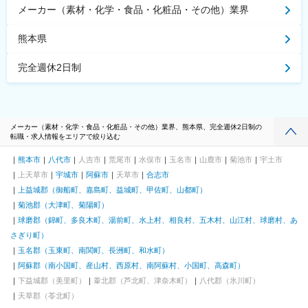
メーカー（素材・化学・食品・化粧品・その他）業界
熊本県
完全週休2日制
メーカー（素材・化学・食品・化粧品・その他）業界、熊本県、完全週休2日制の
転職・求人情報をエリアで絞り込む
熊本市
八代市
人吉市
荒尾市
水俣市
玉名市
山鹿市
菊池市
宇土市
上天草市
宇城市
阿蘇市
天草市
合志市
上益城郡（御船町、嘉島町、益城町、甲佐町、山都町）
菊池郡（大津町、菊陽町）
球磨郡（錦町、多良木町、湯前町、水上村、相良村、五木村、山江村、球磨村、あ
さぎり町）
玉名郡（玉東町、南関町、長洲町、和水町）
阿蘇郡（南小国町、産山村、西原村、南阿蘇村、小国町、高森町）
下益城郡（美里町）
葦北郡（芦北町、津奈木町）
八代郡（氷川町）
天草郡（苓北町）