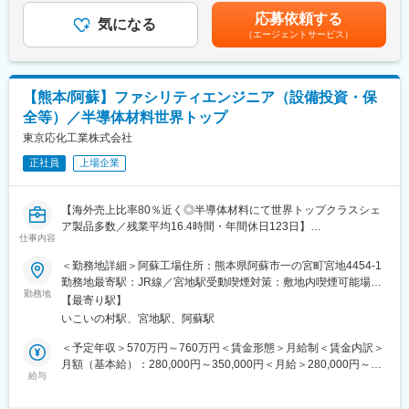
おります。
あり賃金はあくまでも目安の金額であり、選考を通じて上下する
かした「人造大理石」などを活かし、システムキッチン・システ
応募依頼する
気になる
可能性があります。月給(月額)は固定手当を含めた表記です。
ムバスをはじめとした水まわり製品を製造。
（エージェントサービス）
<詳細>
・2013年に社名変更し「トクラス株式会社」として新たなスター
・簡単な出納や納品書、出荷配送管理、その書類作成
トを切りました。これまで通りオリジナリティ溢れる商品づくり
・受発注や在庫管理
を進めるとともに、暮らし全般を視野に入れた生活ソリューショ
・労務管理や請求業務
ン提案を目指して、選ばれるメーカーとなるべく挑戦を続けてい
【熊本/阿蘇】ファシリティエンジニア（設備投資・保
・酒税関連業務
ます。
全等）／半導体材料世界トップ
・社長のスケジュール管理
・イベント企画
東京応化工業株式会社
変更の範囲：会社の定める業務
正社員
上場企業
■組織構成：
パート含め全体で30名程の組織です。
【海外売上比率80％近く◎半導体材料にて世界トップクラスシェ
■同社について
ア製品多数／残業平均16.4時間・年間休日123日】
「自然の恩恵」「伝統文化」を大切にする酒蔵として、日本酒本
仕事内容
来の価値を世界に伝えることを大切にしています。
■業務内容：
＜勤務地詳細＞阿蘇工場住所：熊本県阿蘇市一の宮町宮地4454-1
そのため日本酒とその基礎になる米と土を造ることに徹底してこ
・阿蘇工場の設備投資に関する業務
勤務地最寄駅：JR線／宮地駅受動喫煙対策：敷地内喫煙可能場所
だわりたいと考えています！
・設備投資に関する法冷精査
勤務地
あり変更の範囲：会社の定める事業所
熊本の土地、自然、水、生態系、伝統、文化を共に守り次世代に
【最寄り駅】
・ユーティリティ、その他設備の維持管理業務
繋げるために、日本酒造りだけの経営ではなく、菊池川流域全体
いこいの村駅、宮地駅、阿蘇駅
の経営を考えていける仲間と出会いたいと考えています。
■募集背景：
＜予定年収＞570万円～760万円＜賃金形態＞月給制＜賃金内訳＞
今後の生産量増を見据え、即戦力となる人材を確保するため
月額（基本給）：280,000円～350,000円＜月給＞280,000円～
■勤務時間：
給与
350,000円＜昇給有無＞有＜残業手当＞有＜給与補足＞予定年収
8時～17時（実働7.5時間／昼食休憩1時間・15分休憩×2回）
■配属部署：
は基礎給と賞与のみの参考年収です。（実際には各種手当および
※自然に即した作業のため、作業工程によってはこの限りではない
阿蘇工場 ファシリティエンジニアリング課