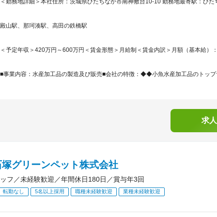
＜勤務地詳細＞本社住所：茨城県ひたちなか市南神敷台10-10 勤務地最寄駅：ひた
殿山駅、那珂湊駅、高田の鉄橋駅
＜予定年収＞420万円～600万円＜賃金形態＞月給制＜賃金内訳＞月額（基本給）：198,0
■事業内容：水産加工品の製造及び販売■会社の特徴：◆◆小魚水産加工品のトップサ
求人
石塚グリーンペット株式会社
ッフ／未経験歓迎／年間休日180日／賞与年3回
転勤なし
5名以上採用
職種未経験歓迎
業種未経験歓迎