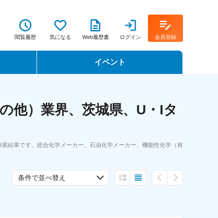
閲覧履歴
気になる
Web履歴書
ログイン
会員登録
イベント
転職イベント・転職セミナー
の他）業界、茨城県、U・Iタ
転職フェア
転職セミナー動画
検索結果です。総合化学メーカー、石油化学メーカー、機能性化学（有
条件で並べ替え