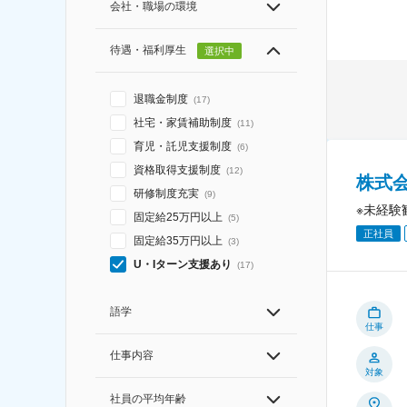
会社・職場の環境
待遇・福利厚生
選択中
退職金制度
(
17
)
社宅・家賃補助制度
(
11
)
育児・託児支援制度
(
6
)
資格取得支援制度
(
12
)
株式
研修制度充実
(
9
)
※未経験
固定給25万円以上
(
5
)
正社員
固定給35万円以上
(
3
)
U・Iターン支援あり
(
17
)
語学
仕事
仕事内容
対象
社員の平均年齢