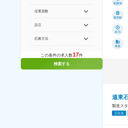
勤務地
従業員数
最寄駅
設立
給与
応募方法
事業
17
この条件の求人数
件
検索する
遠東
製造スタ
正社員