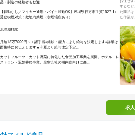
お任せす
品・製造の経験者も歓迎
するなど
【転勤なし／マイカー通勤・バイク通勤OK】茨城県行方市手賀1527-1※
た商品は
受動喫煙対策：敷地内禁煙（喫煙場所あり）
た作業が..
北浦湖畔駅
月給18万7000円～＋諸手当※経験・能力により給与を決定します※詳細は
面接時にお伝えします★今夏より給与改定予定...
カットフルーツ・カット野菜に特化した食品加工事業を展開。ホテル・レ
ストラン・冠婚葬祭事業、航空会社の機内食向けに商...
求人
会社フィルド食品