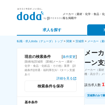
メーカー（素材・化学・食品・化
報を掲載中
求人を探す
詳細条件から探す
エージェ
転職・求人doda（デューダ）トップ
関東
茨城県
メーカー（素
メーカ
新着求人から探す
スカウト
[
]
現在の検索条件
条件変更
ーン支
[勤務地]茨城県 [業種]メーカー（素材・
求人特集から探す
パートナ
化学・食品・化粧品・その他）業界 [詳
メーカー（素材
細条件](待遇・福利厚生)U・Iターン支援
機・高分子）メ
あり
詳細を見る
1
該当求人数
検索条件を保存
茨城県のみで
基本条件