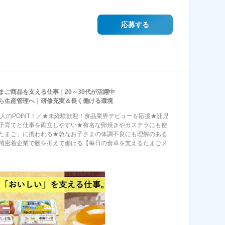
応募する
まご商品を支える仕事｜20～30代が活躍中
ら生産管理へ｜研修充実＆長く働ける環境
求人のPOINT！／★未経験歓迎！食品業界デビューを応援★託児
子育てと仕事を両立しやすい★有名な卵焼きやカステラにも使
たまご」に携われる★急なお子さまの体調不良にも理解のある
域密着企業で腰を据えて働ける【毎日の食卓を支えるたまごメ