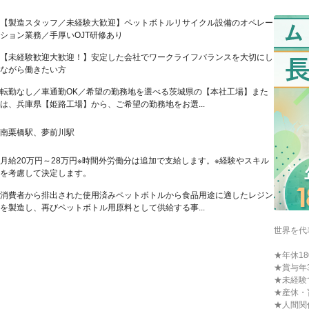
【製造スタッフ／未経験大歓迎】ペットボトルリサイクル設備のオペレー
ション業務／手厚いOJT研修あり
【未経験歓迎大歓迎！】安定した会社でワークライフバランスを大切にし
ながら働きたい方
転勤なし／車通勤OK／希望の勤務地を選べる茨城県の【本社工場】また
は、兵庫県【姫路工場】から、ご希望の勤務地をお選...
南栗橋駅、夢前川駅
月給20万円～28万円※時間外労働分は追加で支給します。※経験やスキル
を考慮して決定します。
消費者から排出された使用済みペットボトルから食品用途に適したレジン
を製造し、再びペットボトル用原料として供給する事...
世界を代
★年休1
★賞与年
★未経験
★産休・
★人間関