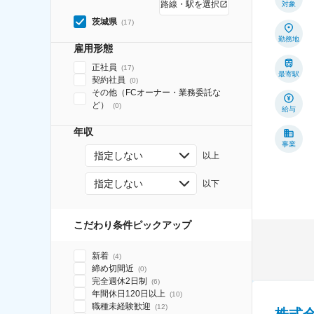
路線・駅を選択
対象
茨城県
(
17
)
勤務地
雇用形態
正社員
(
17
)
最寄駅
契約社員
(
0
)
その他（FCオーナー・業務委託な
ど）
(
0
)
給与
年収
事業
指定しない
以上
指定しない
以下
こだわり条件ピックアップ
新着
(
4
)
締め切間近
(
0
)
完全週休2日制
(
6
)
年間休日120日以上
(
10
)
職種未経験歓迎
(
12
)
株式