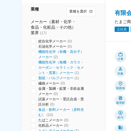
業種
業種を選択
有限
メーカー（素材・化学・
たまご商
食品・化粧品・その他）
正社員
業界
(
17
)
総合化学メーカー
(
0
)
石油化学メーカー
(
0
)
機能性化学（有機・高分子）
メーカー
(
2
)
仕事
機能性化学（無機・ガラス・
カーボン・セラミック・セメ
ント・窯業）メーカー
(
1
)
対象
製紙・パルプメーカー
(
1
)
繊維メーカー
(
0
)
金属・製綱・鉱業・非鉄金属
勤務地
メーカー
(
0
)
試薬メーカー・受託合成・受
最寄駅
託分析
(
0
)
食品・飲料メーカー（原料含
む）
(
10
)
給与
たばこメーカー
(
0
)
化粧品メーカー
(
0
)
トイレタリーメーカー
(
1
)