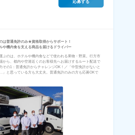
応募する
のは普通免許のみ★資格取得からサポート！
ルや機内食を支える商品を届けるドライバー
運ぶのは、ホテルや機内食などで使われる果物・野菜。行方市
場から、都内や空港近くのお客様先へお届けするルート配送で
力その1：普通免許からチャレンジOK！／「中型免許がないと
…」と思っている方も大丈夫。普通免許のみの方も応募OKで