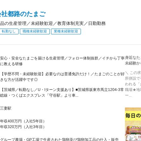
会社都路のたまご
品の生産管理／未経験歓迎／教育体制充実／日勤勤務
転勤なし
職種未経験歓迎
業種未経験歓迎
身近なた
安心・安全なたまごを届ける生産管理／フォロー体制抜群／イチから丁寧
未経験か
に教える研修
＼ この
【学歴不問・未経験歓迎】必要なのは普通免許だけ！／たまごのことが好
所併設で
きな方が活躍中です◎
われる「
【茨城県／転勤なし／U・Iターン支援あり】■茨城県坂東市馬立1204-3常
職場★地
総線・つくばエクスプレス「守谷駅」より車...
ー...
三妻駅
年収400万円（入社5年目）
年収320万円（入社3年目）
グループ農場・GP工場で生産された鶏卵及び鶏卵加工品の仕入・販売