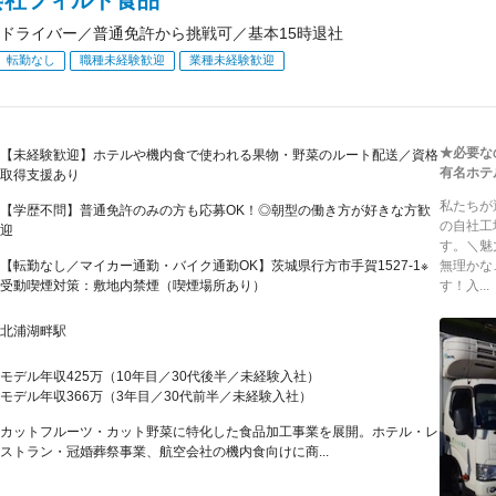
ドライバー／普通免許から挑戦可／基本15時退社
転勤なし
職種未経験歓迎
業種未経験歓迎
★必要な
【未経験歓迎】ホテルや機内食で使われる果物・野菜のルート配送／資格
有名ホテ
取得支援あり
私たちが
【学歴不問】普通免許のみの方も応募OK！◎朝型の働き方が好きな方歓
の自社工
迎
す。＼魅
【転勤なし／マイカー通勤・バイク通勤OK】茨城県行方市手賀1527-1※
無理かな
受動喫煙対策：敷地内禁煙（喫煙場所あり）
す！入...
北浦湖畔駅
モデル年収425万（10年目／30代後半／未経験入社）
モデル年収366万（3年目／30代前半／未経験入社）
カットフルーツ・カット野菜に特化した食品加工事業を展開。ホテル・レ
ストラン・冠婚葬祭事業、航空会社の機内食向けに商...