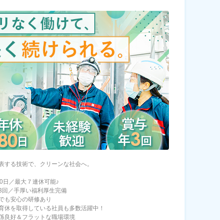
表する技術で、クリーンな社会へ。
80日／最大７連休可能♪
3回／手厚い福利厚生完備
でも安心の研修あり
育休を取得している社員も多数活躍中！
係良好＆フラットな職場環境