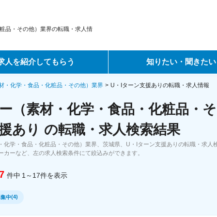
粧品・その他）業界の転職・求人情
求人を紹介してもらう
知りたい・聞きたい
ントサービス
転職ノウハウ
材・化学・食品・化粧品・その他）業界
U・Iターン支援ありの転職・求人情報
ー（素材・化学・食品・化粧品・そ
サービス
データで見る転職
援あり の転職・求人検索結果
ーエージェントサービス
コラム・インタビュー
・化学・食品・化粧品・その他）業界、茨城県、U・Iターン支援ありの転職・求人
ーカーなど、左の求人検索条件にて絞込みができます。
転職Q&A
7
件中
1～17
件
を表示
(
4
)
募集中