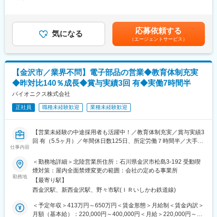
275,000円～350,000円＜昇給有無＞有＜残業手当＞有＜給与補足
・年収アップを目指したい方
提案力を活かせるポジションです。入社後は新規顧客へのアプロ
＞※基本給に別途インセンティブ（成果給）がつきます。成果給の
・裁量を持って働きたい方
ーチを中心に担当いただき、徐々に既存顧客もお任せします。将
割合が大きい給与体系です。※上記年収には成果給を含んでいます
来的には新規・既存を半々程度で担当いただきます。
(成果給：粗利5％)。■年収例：・29歳（入社1年目）年収900万
■当社について
応募依頼する
気になる
円・44歳（入社2年目）年収1200万円・46歳（入社3年目）年収
アメリカ・ツウ・ジャパン・エルエルシーは、世界19拠点・約
（エージェントサービス）
■業務詳細：
1600万円賃金はあくまでも目安の金額であり、選考を通じて上下
720名のスタッフを擁する世界最大級の独立系電子部品商社
・新規顧客へのアプローチ
する可能性があります。月給(月額)は固定手当を含めた表記です。
「America II Electronics」の日本法人です。国内外1,900社以上の
・既存顧客へのフォロー営業
メーカー製品を取り扱い、グループ全体で保有する圧倒的な在庫
・電話・メールによる顧客対応
数とグローバルネットワークを強みに、お客様の調達課題を解決
【金沢市／業界不問】電子部品の営業◆教育体制充実
・見積書、注文書の作成
しています。特定メーカーに縛られることなく、お客様にとって
◆昨対比140％成長◆賞与実績3回 有◆実働7時間半
・仕入先との価格交渉、納期調整
最適な提案ができることが当社の特徴です。設立以来、日本法人
・顧客の調達課題に対するソリューション提案
パイオニクス株式会社
は安定した成長を続けており、現在はグループ内でもトップクラ
※営業活動は電話・メールが中心となり、出張はほとんどありませ
スの収益を誇る重要拠点へと成長。成果を正当に評価する文化が
正社員
職種未経験歓迎
業種未経験歓迎
ん。
根付いており、未経験からでも高い成果と収入を目指せる環境が
※営業一人ひとりが仕入れから販売まで担当するため、価格戦略や
整っています。
利益管理など経営視点も身につく環境です。
【営業未経験の中途採用者も活躍中！／教育体制充実／賞与実績3
変更の範囲：会社の定める業務
回 有（5.5ヶ月）／年間休日数125日、所定労働７時間半／大手と
■組織構成：
仕事内容
取引あり／業績拡大中】
営業部門10名（男性7名、女性3名） 内勤営業9名（20代～50代）
＜勤務地詳細＞北陸営業所住所：石川県金沢市松島3-192 受動喫
が在籍しており、業界未経験から入社した社員も活躍していま
■募集背景：
煙対策：屋内全面禁煙変更の範囲：会社の定める事業所
す。
東京に本社を置くエレクトロニクス商社の当社にて、業績拡大中
勤務地
【最寄り駅】
のため増員募集をいたします。いずれは組織の中核として活躍頂
■特徴・魅力：
西金沢駅、新西金沢駅、野々市駅(ＩＲいしかわ鉄道線)
ける方の採用を期待しています。
【裁量の大きな営業スタイル】
＜予定年収＞413万円～650万円＜賃金形態＞月給制＜賃金内訳＞
担当エリアや取扱メーカーに制限はなく、自ら営業戦略を立案し
■業務概要：
月額（基本給）：220,000円～400,000円＜月給＞220,000円～
ながら活動できます。受発注業務や物流対応は専門部署がサポー