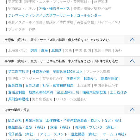
美容関連（理美容・エステ・マッサージ・美容部員）
旅行関連
宿泊施設・ホテル
運輸・物流サービス
警備／清掃／監視／保守
テレマーケティング／カスタマーサポート／コールセンター
教育／スクール／研修／塾講師／専門学校／英会話学校
バイヤー／MD
ブライダル・葬祭
半導体 （商社）、販売・サービス職の転職・求人情報をエリアで絞り込む
北海道･東北
関東
東海
北信越
関西
中国･四国
九州・沖縄
海外
半導体 （商社）、販売・サービス職の転職・求人情報をこだわり条件で絞り込む
第二新卒歓迎
外資系企業
年間休日120日以上
フレックス勤務
管理職・マネジャー
英語を活かす
学歴不問
転勤なし（勤務地限定）
服装自由
女性活躍
社宅・家賃補助制度
上場企業
中国語を活かす
退職金制度
残業20時間未満
完全週休2日制
職種未経験歓迎
土日祝休み
原則定時退社
海外出張あり
U・Iターン支援あり
ほかの業種で探す
総合商社
産業用装置（工作機械・半導体製造装置・ロボットなど）商社
機械部品・金型 （商社）
家電 （商社）
複写機・プリンタ （商社）
電子部品 （商社）
アミューズメント・遊戯機器 （商社）
ゲーム （商社）