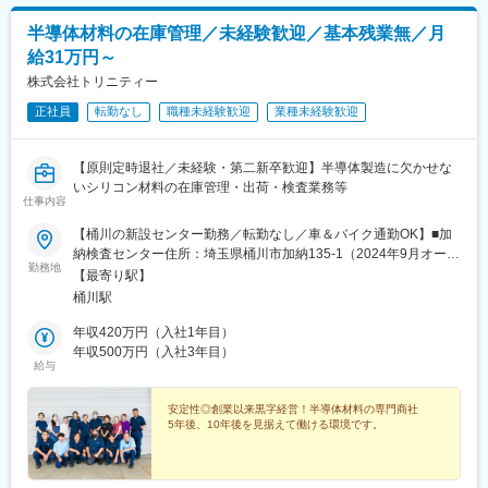
半導体材料の在庫管理／未経験歓迎／基本残業無／月
給31万円～
株式会社トリニティー
正社員
転勤なし
職種未経験歓迎
業種未経験歓迎
【原則定時退社／未経験・第二新卒歓迎】半導体製造に欠かせな
いシリコン材料の在庫管理・出荷・検査業務等
仕事内容
【桶川の新設センター勤務／転勤なし／車＆バイク通勤OK】■加
納検査センター住所：埼玉県桶川市加納135-1（2024年9月オープ
勤務地
ン）アクセス：JR高崎線『桶川駅』より徒歩28分★車通勤可（マ
【最寄り駅】
イカー手当支給）★UIターン転職も歓迎です！
桶川駅
年収420万円（入社1年目）
年収500万円（入社3年目）
給与
安定性◎創業以来黒字経営！半導体材料の専門商社
5年後、10年後を見据えて働ける環境です。