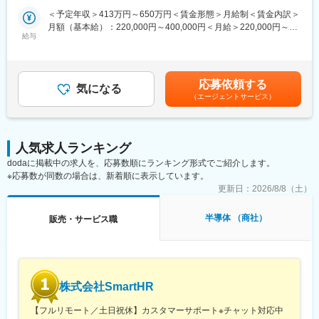
男性が1名在籍しています。若い社員が多く、活気のある職場で
＜予定年収＞413万円～650万円＜賃金形態＞月給制＜賃金内訳＞
す。内勤・外勤のペアでお客様に対応し、チームワークを大切に
■業務概要：
月額（基本給）：220,000円～400,000円＜月給＞220,000円～
しています。中途社員も多く活躍しており、サポート体制も整っ
・既存取引先である電子部品などの製造をしている企業を定期訪
給与
400,000円＜昇給有無＞有＜残業手当＞有＜給与補足＞※想定年収
ています。
問し、メーカー情報の提供や新製品のPRなどを行います。
はご年齢やご経験によって決定していきます。■昇給：年1回、1
・浜松営業所は静岡県・愛知県・三重県を管轄しています。
月あたり10,000円～25,000円(前年度実績)■賞与：年2回、前年度
■企業の特徴／魅力：
・既存の担当顧客は20～30社ほどの予定です。
の平均支給実績、年3回 で合計5.5ヶ月分記載金額は選考を通じて
同社は商社として幅広い業界に対応し、産業機器や産業機械ロボ
応募依頼する
・新規の営業は顧客紹介がメインで、上長が開拓した顧客を引継
気になる
上下する可能性があります。月給(月額)は固定手当を含みます。
ットアームの一部、補聴器、ワイヤレスイヤホンなどを取り扱っ
（エージェントサービス）
ぎなどもありますので、新規開拓のハードルもそれほど高くあり
ています。業界トップクラスの取り扱いアイテム数を誇り、お客
ません。
様の要望に対して幅広い製品提案が可能です。また、メーカー機
※直行直帰や出張もあります。基本は車移動です。
能も持ち合わせているため、お客様のご希望に沿った製品を自社
で加工して提案することもできます
人気求人ランキング
■組織構成：
dodaに掲載中の求人を、応募数順にランキング形式でご紹介します。
浜松営業所は所長と営業担当(30代後半)の2名体制で、女性のアシ
※応募数が同数の場合は、新着順に表示しています。
スタント4名がサポートしています。※中途入社の方は大半が他業
界からの転職です。
更新日：
2026/8/8（土）
■入社後の教育体制：
半導体 （商社）
販売・サービス職
入社後は本社にて1週間程度の研修の後、OJTも含めて営業所長と
の同行からスタートします。また、受発注などの社内システムも
並行してトレーニングします。入社から1～3ヶ月後には引継ぎを
受け、担当顧客を持ち、営業活動を行って頂きます。
株式会社SmartHR
■評価体制：
・ルート営業で決まった型があるというよりは、自由なスタイル
【フルリモート／土日祝休】カスタマーサポート※チャット対応中
で考えながら成果を創出でき、しっかり評価され、給与で還元し