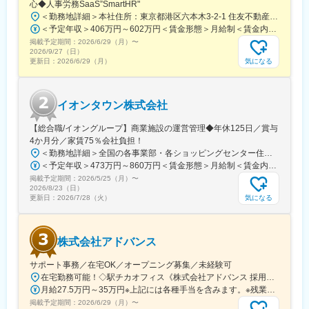
心◆人事労務SaaS”SmartHR"
てもらえる会社です。
＜勤務地詳細＞本社住所：東京都港区六本木3-2-1 住友不動産六本木グランドタワー勤務地最寄駅：東京メトロ南北線／六本木一丁目駅受動喫煙対策：屋内全面禁煙変更の範囲：会社の定める事業所（リモートワーク含む）
・目標金額だけでなく、自分で立てたプロセスも評価します。新
＜予定年収＞406万円～602万円＜賃金形態＞月給制＜賃金内訳＞月額（基本給）：212,480円～315,200円その他固定手当/月：5,000円固定残業手当/月：77,520円～114,800円（固定残業時間45時間0分/月）超過した時間外労働の残業手当は追加支給＜月給＞295,000円～435,000円（一律手当を含む）＜昇給有無＞有＜残業手当＞有賃金はあくまでも目安の金額であり、選考を通じて上下する可能性があります。月給(月額)は固定手当を含めた表記です。
しい商材を受注するなど、数字だけでは見えない点も評価に値し
掲載予定期間：
2026/6/29（月）
〜
ます。
2026/9/27（日）
気になる
更新日：
2026/6/29（月）
■当ポジションの魅力
▼会社の安定性
設立40年を迎えた総合電子部品商社で、電子部品の要であるコン
イオンタウン株式会社
デンサの世界シェア40%強を生産・販売する株式会社村田製作所
の国内(上位)代理店です。
【総合職/イオングループ】商業施設の運営管理◆年休125日／賞与
▼業績拡大中
4か月分／家賃75％会社負担！
脱炭素社会へ向けた電気自動車、エコ発電や高機能化するPC・ス
＜勤務地詳細＞全国の各事業部・各ショッピングセンター住所：千葉県千葉市美浜区中瀬1-5-1イオンタワー10F（本社所在地） 受動喫煙対策：敷地内全面禁煙変更の範囲：会社の定める事業所
マホ、技術進歩を続ける医療機器、それらを製造するための産業
＜予定年収＞473万円～860万円＜賃金形態＞月給制＜賃金内訳＞月額（基本給）：296,000円～516,000円＜月給＞296,000円～516,000円＜昇給有無＞有＜残業手当＞有＜給与補足＞■予定年収はあくまでも目安の金額であり、選考を通じて上下する可能性があります。■予定年収は全国転勤可能な場合の目安です。■賞与：平均年4.2か月分程度■管理監督者として採用された場合、「時間外勤務手当」「休日勤務手当」の対象外となります。賃金はあくまでも目安の金額であり、選考を通じて上下する可能性があります。月給(月額)は固定手当を含めた表記です。
機械(半導体製造装置・工作機械)など様々な業界に於いて電子部品
掲載予定期間：
2026/5/25（月）
〜
は急激な需要増となっており、今後もさらなる伸長が見込まれま
2026/8/23（日）
す。
気になる
更新日：
2026/7/28（火）
変更の範囲：会社の定める業務
株式会社アドバンス
サポート事務／在宅OK／オープニング募集／未経験可
在宅勤務可能！◇駅チカオフィス《株式会社アドバンス 採用課》東京都豊島区東京都豊島区東池袋《最寄駅》湘南新宿ライン(高崎・東海道線) 池袋駅東京メトロ有楽町線 池袋駅東武東上線 池袋駅
月給27.5万円～35万円※上記には各種手当を含みます。※残業代は別途支給。年功序列ではなく、経験・能力を正当に評価し給与還元します！
掲載予定期間：
2026/6/29（月）
〜