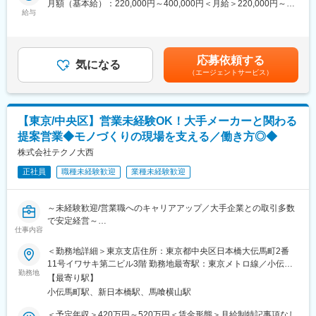
月額（基本給）：220,000円～400,000円＜月給＞220,000円～
で考えながら成果を創出でき、しっかり評価され、給与で還元し
・既存取引先である電子部品などの製造をしている企業を定期訪
給与
400,000円＜昇給有無＞有＜残業手当＞有＜給与補足＞※想定年収
てもらえる会社です。
問し、メーカー情報の提供や新製品のPRなどを行います。
はご年齢やご経験によって決定していきます。■昇給：年1回、1
・目標金額だけでなく、自分で立てたプロセスも評価します。新
・長野営業所は長野県・岐阜県・山梨県を管轄しています。
月あたり5,000円～15,000円(前年度実績)■賞与：年2回、前年度実
しい商材を受注するなど、数字だけでは見えない点も評価に値し
・既存の担当顧客は20～30社ほどの予定です。
績 3ヶ月分賃金はあくまでも目安の金額であり、選考を通じて上
ます。
応募依頼する
・新規の営業は顧客紹介がメインで、上長が開拓した顧客を引継
気になる
下する可能性があります。月給(月額)は固定手当を含めた表記で
（エージェントサービス）
ぎなどもありますので、新規開拓のハードルもそれほど高くあり
す。
■業績拡大の背景：
ません。
脱炭素社会へ向けた電気自動車、エコ発電や高機能化するPC・ス
※直行直帰や出張もあります。基本は車移動です。
マホ、技術進歩を続ける医療機器、それらを製造するための産業
機械(半導体製造装置・工作機械)など様々な業界に於いて電子部品
【東京/中央区】営業未経験OK！大手メーカーと関わる
■組織構成：
は急激な需要増となっており、今後もさらなる伸長が見込まれて
提案営業◆モノづくりの現場を支える／働き方◎◆
長野営業所は所長と営業担当(30代)の2名体制で、女性のアシスタ
います。
ント3名でサポートしています。
株式会社テクノ大西
変更の範囲：会社の定める業務
正社員
職種未経験歓迎
業種未経験歓迎
■入社後の教育体制：
入社後は本社にて1週間程度の研修の後、OJTも含めて営業所長と
の同行からスタートします。また、受発注などの社内システムも
～未経験歓迎/営業職へのキャリアアップ／大手企業との取引多数
並行してトレーニングします。入社から1～3ヶ月後には引継ぎを
で安定経営～
受け、担当顧客を持ち、営業活動を行って頂きます。
仕事内容
■業務内容
＜勤務地詳細＞東京支店住所：東京都中央区日本橋大伝馬町2番
■評価体制：
日東電工や東レなど大手材料メーカーから仕入れた電子材料、電
11号イワサキ第二ビル3階 勤務地最寄駅：東京メトロ線／小伝馬
・ルート営業で決まった型があるというよりは、自由なスタイル
子／電気部品等をパナソニックや日立製作所など大手電機メーカ
勤務地
町駅受動喫煙対策：屋内全面禁煙変更の範囲：会社の定める事業
で考えながら成果を創出でき、しっかり評価され、給与で還元し
【最寄り駅】
ーへ営業いただきます。同社で取り扱う電子材料などは、洗濯機
所
てもらえる会社です。
小伝馬町駅、新日本橋駅、馬喰横山駅
や冷蔵庫など日常目にする機械に使われております。
・目標金額だけでなく、自分で立てたプロセスも評価します。新
＜予定年収＞420万円～520万円＜賃金形態＞月給制特記事項なし