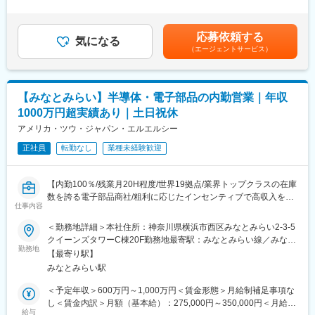
商材知識よりも、「お客様と関係を築く力」 「会話を楽しめる
＞※基本給に別途インセンティブ（成果給）がつきます。成果給の
力」
割合が大きい給与体系です。※上記年収には成果給を含んでいます
が活かせるポジションです。
(成果給：粗利5％)。■年収例：・29歳（入社1年目）年収900万
応募依頼する
気になる
円・44歳（入社2年目）年収1200万円・46歳（入社3年目）年収
（エージェントサービス）
■業務詳細：
1600万円賃金はあくまでも目安の金額であり、選考を通じて上下
・電話やメールでの顧客アプローチ
する可能性があります。月給(月額)は固定手当を含めた表記です。
・既存顧客フォロー
・見積作成
【みなとみらい】半導体・電子部品の内勤営業｜年収
・仕入先との価格交渉
1000万円超実績あり｜土日祝休
・納期調整
・調達課題のヒアリング
アメリカ・ツウ・ジャパン・エルエルシー
・最適な部品の提案
正社員
転勤なし
業種未経験歓迎
※訪問や出張はほとんどありません
※入社後は先輩社員がOJTでサポートします
【内勤100％/残業月20H程度/世界19拠点/業界トップクラスの在庫
■組織構成：
数を誇る電子部品商社/粗利に応じたインセンティブで高収入を目
営業部門10名（男性7名、女性3名） 内勤営業9名（20代～50代）
仕事内容
指せる環境】
が在籍しており、業界未経験から入社した社員も活躍していま
＜勤務地詳細＞本社住所：神奈川県横浜市西区みなとみらい2-3-5
す。
■業務概要：
クイーンズタワーC棟20F勤務地最寄駅：みなとみらい線／みなと
半導体・電子部品専門商社の内勤営業として、国内メーカーに対
勤務地
みらい駅受動喫煙対策：屋内全面禁煙変更の範囲：会社の定める
■こんな方におすすめ
【最寄り駅】
する提案営業をお任せします。お客様が使用している半導体や電
事業所
・営業にチャレンジしたい方
みなとみらい駅
子部品の調達状況、購入価格、年間使用量などをヒアリングし、
・接客販売やカスタマーサポート経験を活かしたい方
世界中の在庫ネットワークを活用して最適な調達提案を行いま
＜予定年収＞600万円～1,000万円＜賃金形態＞月給制補足事項な
・電話で人と話すことが好きな方
す。特定メーカーの商品を販売するのではなく、お客様の課題に
し＜賃金内訳＞月額（基本給）：275,000円～350,000円＜月給＞
・成果を正当に評価されたい方
合わせて提案できるため、商材知識以上に顧客との関係構築力や
給与