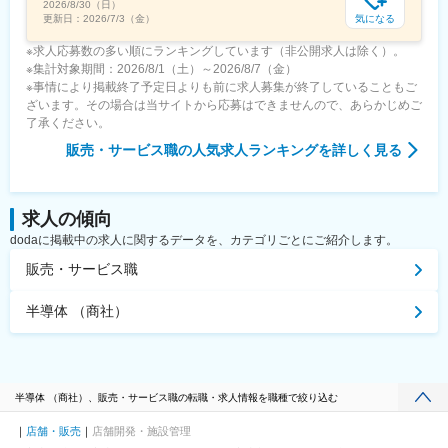
2026/8/30（日）
気になる
更新日：
2026/7/3（金）
※求人応募数の多い順にランキングしています（非公開求人は除く）。
※集計対象期間：2026/8/1（土）～2026/8/7（金）
※事情により掲載終了予定日よりも前に求人募集が終了していることもご
ざいます。その場合は当サイトから応募はできませんので、あらかじめご
了承ください。
販売・サービス職
の人気求人ランキングを詳しく見る
求人の傾向
dodaに掲載中の求人に関するデータを、カテゴリごとにご紹介します。
販売・サービス職
半導体 （商社）
半導体 （商社）、販売・サービス職の転職・求人情報を職種で絞り込む
店舗・販売
店舗開発・施設管理