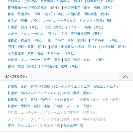
計測機器・光学機器・精密機器・分析機器 （商社）
自動車部品 （商社）
建設機械・その他輸送機器 （商社）
その他電気・電子・機械 （商社）
化学・医薬原料（有機・高分子） 商社
樹脂部品・樹脂製品 （商社）
化学品（無機・ガラス・カーボン・セラミック・セメント・窯業） 商社
日用品・雑貨 （商社）
玩具 （商社）
アパレル・繊維 （商社）
スポーツ・レジャー用品 （商社）
文具・事務機器関連 （商社）
宝飾品・貴金属 （商社）
紙・パルプ・木材 （商社）
エネルギー （商社）
飼料・肥料・農薬 （商社）
鉱業・金属製品・鉄鋼 （商社）
非鉄金属 （商社）
その他化学・素材・食品・エネルギー （商社）
自動車（インポーター・販売） 商社
食品・飲料・たばこ （商社）
書籍・雑誌 （商社）
その他商社
建材 （商社）
ほかの職種で探す
営業職
企画・管理
技術職（SE・インフラエンジニア・Webエンジニア）
技術職（組み込みソフトウェア）
技術職（機械・電気）
技術職（化学・素材・化粧品・トイレタリー）
技術職（食品・香料・飼料）
技術職・専門職（建設・建築・不動産・プラント・工場）
専門職（コンサルティングファーム・専門事務所・監査法人）
クリエイター・クリエイティブ職
公務員・教員・農林水産関連職
事務・アシスタント
医療系専門職
金融系専門職