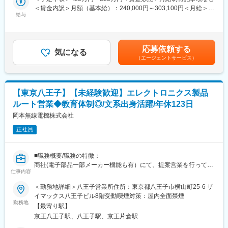
しい商材を受注するなど、数字だけでは見えない点も評価に値し
■営業スタイル
＜賃金内訳＞月額（基本給）：240,000円～303,100円＜月給＞
ます。
【提案型】で、お客様の要望や課題をお伺いし、テクノ大西で解
給与
276,500円～339,600円（一律手当を含む）＜昇給有無＞有＜残業
決できるよう提案する営業です。単にお伺いするだけではなく、
手当＞有＜給与補足＞※固定残業代は月13時間分、一律36,500円
■当ポジションの魅力：
どのようにしてお客様の課題が解決できるかを創意工夫をしてい
支給超過した時間外労働の残業手当は追加支給予定年収はあくま
▼会社の安定性
く必要があります。
でも目安の金額であり上下する可能性があります。■業績により、
設立40年を迎えた総合電子部品商社で、電子部品の要であるコン
応募依頼する
当社では仕入先や販売先が多岐に渡りますので、お客様へ提案で
気になる
別途決算手当支給有■モデル年収：・30代 450万～550万 （係
デンサの世界シェア40%強を生産・販売する株式会社村田製作所
（エージェントサービス）
きる幅が広く、やりがいのある営業です！
長）・40代 580万～700万 （課長代理）賃金はあくまでも目安
の国内(上位)代理店です。
お客様先は、資材部や開発部など様々な部門や役職の方と接する
の金額であり、選考を通じて上下する可能性があります。月給(月
▼業績拡大中
ことになりますので、ご自身の知見を広げることができます。
額)は固定手当を含めた表記です。
脱炭素社会へ向けた電気自動車、エコ発電や高機能化するPC・ス
マホ、技術進歩を続ける医療機器、それらを製造するための産業
【東京八王子】【未経験歓迎】エレクトロニクス製品
■働き方など
機械(半導体製造装置・工作機械)など様々な業界に於いて電子部品
ルート営業◆教育体制◎/文系出身活躍/年休123日
・既存：新規＝9：1（新規は紹介等の反響営業）
は急激な需要増となっており、今後もさらなる伸長が見込まれま
・訪問エリア：関東地方や新潟などで日帰りがほとんどです。
岡本無線電機株式会社
す。
（宿泊を伴う出張は3か月に1回の頻度です）
正社員
・組織構成：8名（50代:3名、40代:2名、20代:3名）と幅広い方が
変更の範囲：会社の定める業務
在籍しております。
・年休：125日（土日祝休み、完全週休二日制）
■職務概要/職務の特徴：
・残業：平均10時間程度でワークライフバランスが整います！
商社(電子部品一部メーカー機能も有）にて、提案営業を行ってい
仕事内容
ただきます。ご入社後はまず内勤業務から始め、将来的には東京
■教育体制
営業所の主要取引先を中心に、ルート営業として10～15社程度を
＜勤務地詳細＞八王子営業所住所：東京都八王子市横山町25-6 ザ
・OJTにて先輩に同行しながら徐々に製品や営業の仕方を覚えて
担当していただきます。同社の強みである“業界トップクラスの取
イマックス八王子ビル8階受動喫煙対策：屋内全面禁煙
いただきます。
り扱いアイテム数”を活かし、幅広い提案を行うことができる面白
勤務地
・メーカー主催の製品に関する勉強会や、他社が開催している製
【最寄り駅】
味のある仕事です。
品や営業に関する研修にもご参加いただき、知識を身につけてい
京王八王子駅、八王子駅、京王片倉駅
ただきます。