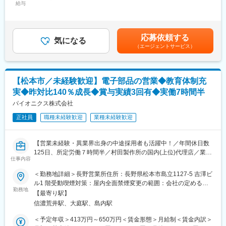
・既存取引先である電子部品などの製造をしている企業を定期訪
給与
400,000円＜昇給有無＞有＜残業手当＞有＜給与補足＞※想定年収
トするため、顧客への提案活動に集中できます。
問し、メーカー情報の提供や新製品のPRなどを行います。
はご年齢やご経験によって決定していきます。■昇給：年1回、1
【世界19拠点・豊富な在庫が武器】
・北陸営業所は石川県・富山県・福井県・滋賀県を管轄していま
月あたり10,000円～25,000円(前年度実績)■賞与：年2回、前年度
国内外1,900メーカー以上の半導体・電子部品を取り扱っており、
す。
の平均支給実績、年3回 で合計5.5ヶ月分賃金はあくまでも目安の
お客様の「欲しい部品を、より安く、より早く調達したい」とい
応募依頼する
・既存顧客への営業を行い徐々に覚えていく中で、いずれは新規
気になる
金額であり、選考を通じて上下する可能性があります。月給(月額)
うニーズに応えることができます。
（エージェントサービス）
の営業も行います。(既存：新規＝7:3ほどの割合)
は固定手当を含めた表記です。
【成果を正当に評価する報酬制度】
・新規の営業は顧客紹介がメインで、上長が開拓した顧客を引継
営業利益に応じたインセンティブ制度を導入しており、成果はダ
ぎなどもありますので、新規開拓のハードルもそれほど高くあり
イレクトに給与へ反映されます。基本給も支給されるため、高収
ません。
入を目指せる環境です。
【松本市／未経験歓迎】電子部品の営業◆教育体制充
※直行直帰や出張もあります。基本は車移動です。
【メリハリをつけて働ける環境】
実◆昨対比140％成長◆賞与実績3回有◆実働7時間半
土日祝休み、残業月20時間程度。家庭の事情に応じて勤務時間の
■組織構成：
パイオニクス株式会社
調整も相談可能で、成果を追いながらも長く働き続けられる環境
北陸営業所は所長と営業担当(50代、30代)の3名体制で、女性のア
が整っています。
正社員
職種未経験歓迎
業種未経験歓迎
シスタントもいます。
変更の範囲：会社の定める業務
■入社後の教育体制：
【営業未経験・異業界出身の中途採用者も活躍中！／年間休日数
入社後は本社にて1週間程度の研修の後、OJTも含めて営業所長と
125日、所定労働７時間半／村田製作所の国内(上位)代理店／業績
の同行からスタートします。また、受発注などの社内システムも
仕事内容
拡大中】
並行してトレーニングします。入社から1～3ヶ月後には引継ぎを
＜勤務地詳細＞長野営業所住所：長野県松本市島立1127‐5 吉澤ビ
受け、担当顧客を持ち、営業活動を行って頂きます。初めは関係
■募集背景：
ル1 階受動喫煙対策：屋内全面禁煙変更の範囲：会社の定める事
性良好の既存顧客からお任せし、徐々にウエイトの大きい顧客や
設立40年、東京に本社を置くエレクトロニクス商社の当社にて、
勤務地
業所
新規もお任せしていく予定です。
【最寄り駅】
業績拡大中のため増員募集をいたします。いずれは組織の中核と
信濃荒井駅、大庭駅、島内駅
して活躍頂ける方の採用を期待しています。
■評価体制：
＜予定年収＞413万円～650万円＜賃金形態＞月給制＜賃金内訳＞
・ルート営業で決まった型があるというよりは、自由なスタイル
■業務概要：