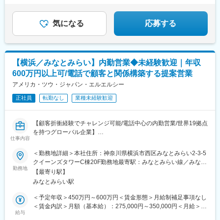
気になる
応募する
【横浜／みなとみらい】内勤営業◆未経験歓迎｜年収
600万円以上可/電話で顧客と関係構築する提案営業
アメリカ・ツウ・ジャパン・エルエルシー
正社員
転勤なし
業種未経験歓迎
【顧客折衝経験でチャレンジ可能/電話中心の内勤営業/世界19拠点
を持つグローバル企業】
仕事内容
■業務概要：
＜勤務地詳細＞本社住所：神奈川県横浜市西区みなとみらい2-3-5
国内メーカーや商社に対し、半導体・電子部品の提案営業を行い
クイーンズタワーC棟20F勤務地最寄駅：みなとみらい線／みなと
ます。
勤務地
みらい駅受動喫煙対策：屋内全面禁煙変更の範囲：会社の定める
【最寄り駅】
「部品をもっと安く調達したい」 「急ぎで必要な部品が見つから
事業所
みなとみらい駅
ない」
そんなお客様の課題に対して、世界19拠点のネットワークと豊富
＜予定年収＞450万円～600万円＜賃金形態＞月給制補足事項なし
な在庫を活用し、最適な提案を行います。営業活動は電話やメー
＜賃金内訳＞月額（基本給）：275,000円～350,000円＜月給＞
ルが中心。
給与
275,000円～350,000円＜昇給有無＞有＜残業手当＞有＜給与補足