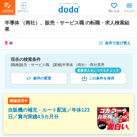
会員登録
ログイン
気になる
メニュー
半導体 （商社）、販売・サービス職
の転職・求人検索結
果
8
条件で並び替え
件
現在の検索条件
[職種]販売・サービス職 [業種]半導体 （商社）-商社業界
新着求人をいつでもチェック
条件の変更
この条件を保存
積極採用中
自販機の補充・ルート配送／年休123
日／賞与実績4.5カ月分