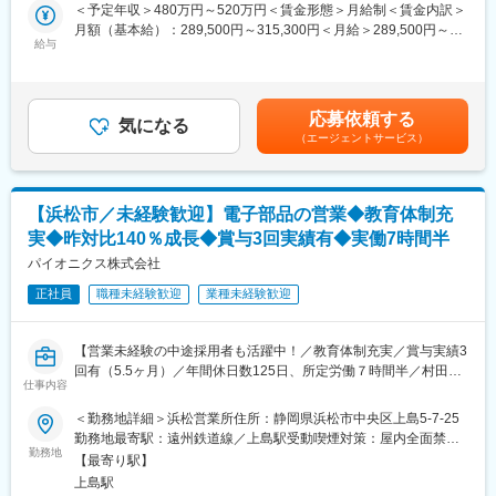
■職務詳細：
＜予定年収＞480万円～520万円＜賃金形態＞月給制＜賃金内訳＞
・独り立ちまでに3～5年はかかる想定ですので、焦らずじっくり
月額（基本給）：289,500円～315,300円＜月給＞289,500円～
成長いただけます。
内勤営業として受発注対応、納期管理、見積作成、お客様からの
給与
315,300円＜昇給有無＞有＜残業手当＞有＜給与補足＞■賞与：年
問い合わせ対応、その後後 外勤営業としてお客様のニーズを汲み
2回(6月、12月／計4.7ヶ月分支給)■昇給：年1回(4月)推定年収:賞
■(株)テクノ大西について
取り、最適な電子部品を選定し提案
与夏冬（6，12月）両方支給の場合※ご入社のタイミングによって
自動車部品、住宅資材、工業製品等、幅広いマーケットへの資材
は、初年度はどちらかまたは両方が寸志となります。賃金はあく
供給を行っている専門商社です。近年ではアジアに目を向けた海
応募依頼する
メーカーの営業担当と共に製品提案
気になる
までも目安の金額であり、選考を通じて上下する可能性がありま
外市場も視野に入れ、上海、香港、タイの現地法人を各拠点とし
（エージェントサービス）
す。月給(月額)は固定手当を含めた表記です。
事業展開を行っております。ますます国際化の進む競争化社会に
定期的な勉強会に参加し、業界知識を習得
おいて、若い人材の育成によって今後の市場マーケットへの柔軟
な組織化と体制作りをしてまいります。
■配属部門：
【浜松市／未経験歓迎】電子部品の営業◆教育体制充
営業部門に配属されます。営業担当は中途社員も多く在籍し、内
変更の範囲：会社の定める業務
実◆昨対比140％成長◆賞与3回実績有◆実働7時間半
勤担当もいるため、営業のサポート体制が整っています。営業担
当は穏やかで知識豊富、何でも相談しやすい雰囲気で、丁寧に教
パイオニクス株式会社
育いただけます。
正社員
職種未経験歓迎
業種未経験歓迎
■業務概要：
入社後、約1～3年程度は内勤営業として受発注対応や納期管理、
【営業未経験の中途採用者も活躍中！／教育体制充実／賞与実績3
見積作成といった業務を担当します。その後、外勤営業としてお
回有（5.5ヶ月）／年間休日数125日、所定労働７時間半／村田製
客様のニーズを汲み取り、最適な電子部品を選定し提案していき
仕事内容
作所の国内(上位)代理店／業績拡大中】
ます。同社の豊富な取り扱いアイテム数を活かし、幅広い提案が
＜勤務地詳細＞浜松営業所住所：静岡県浜松市中央区上島5-7-25
できる仕事です。
■募集背景：
勤務地最寄駅：遠州鉄道線／上島駅受動喫煙対策：屋内全面禁煙
設立40年、東京に本社を置くエレクトロニクス商社の当社にて、
勤務地
変更の範囲：会社の定める事業所
■組織体制：
【最寄り駅】
業績拡大中のため増員募集をいたします。いずれは組織の中核と
営業部門には50代男性が3名、30代女性が1名、20代女性が4名、
上島駅
して活躍頂ける方の採用を期待しています。