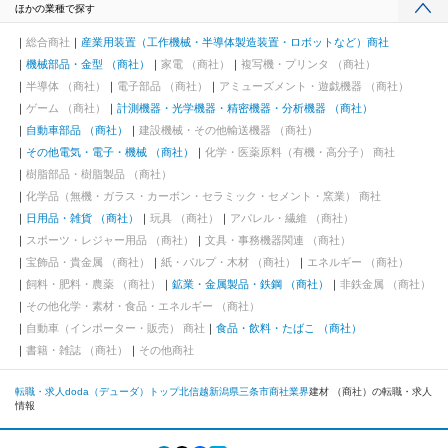
ほかの業種で探す
総合商社
産業用装置（工作機械・半導体製造装置・ロボットなど）商社
機械部品・金型 （商社）
家電 （商社）
複写機・プリンタ （商社）
半導体 （商社）
電子部品 （商社）
アミューズメント・遊戯機器 （商社）
ゲーム （商社）
計測機器・光学機器・精密機器・分析機器 （商社）
自動車部品 （商社）
建設機械・その他輸送機器 （商社）
その他電気・電子・機械 （商社）
化学・医薬原料（有機・高分子） 商社
樹脂部品・樹脂製品 （商社）
化学品（無機・ガラス・カーボン・セラミック・セメント・窯業） 商社
日用品・雑貨 （商社）
玩具 （商社）
アパレル・繊維 （商社）
スポーツ・レジャー用品 （商社）
文具・事務機器関連 （商社）
宝飾品・貴金属 （商社）
紙・パルプ・木材 （商社）
エネルギー （商社）
飼料・肥料・農薬 （商社）
鉱業・金属製品・鉄鋼 （商社）
非鉄金属 （商社）
その他化学・素材・食品・エネルギー （商社）
自動車（インポーター・販売） 商社
食品・飲料・たばこ （商社）
書籍・雑誌 （商社）
その他商社
転職・求人doda（デューダ）トップ
北信越
新潟県
三条市
商社業界
建材 （商社）の転職・求人
情報