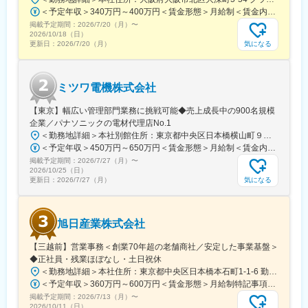
駅、石才駅、鶴原駅、道場南口駅、加太駅(和歌山県)、武庫之荘
＜予定年収＞340万円～400万円＜賃金形態＞月給制＜賃金内訳＞月額（基本給）：200,000円～235,000円＜月給＞200,000円～235,000円＜昇給有無＞有＜残業手当＞有＜給与補足＞御経験・スキル・前職の給与を考慮の上決定します。■昇給：年1回（4月）賃金はあくまでも目安の金額であり、選考を通じて上下する可能性があります。月給(月額)は固定手当を含めた表記です。
駅、北伊丹駅、コウノトリの郷駅、石生駅、山陽姫路駅、千本
駅、東加古川駅、厄神駅、小野駅(兵庫県)、郡山駅(奈良県)、橿原
掲載予定期間：
2026/7/20（月）
〜
2026/10/18（日）
神宮前駅、櫟本駅、神前駅(和歌山県)、藤並駅、紀伊田辺駅、下井
気になる
更新日：
2026/7/20（月）
阪駅、学文路駅、湖山駅、後藤駅、東松江駅(島根県)、備前西市
駅、中庄駅、備前片上駅、浦田駅(岡山県)、福山駅、三原駅、東尾
道駅、竹原駅、安芸長束駅、安芸阿賀駅、山陽女学園前駅、東広
島駅、南岩国駅、新南陽駅、防府駅、山口駅(山口県)、岩鼻駅、阿
ミツワ電機株式会社
波富田駅、三条駅(香川県)、宇多津駅、市坪駅、新居浜駅、唐浜
【東京】幅広い管理部門業務に挑戦可能◆売上成長中の900名規模
駅、葛島橋東詰駅、後免西町駅、石田駅、井尻駅、柚須駅、大野
企業／パナソニックの電材代理店No.1
城駅、飯塚駅、行橋駅、新栄町駅(福岡県)、五郎丸駅、味坂駅、佐
＜勤務地詳細＞本社別館住所：東京都中央区日本橋横山町９－１２ 受動喫煙対策：屋内全面禁煙変更の範囲：会社の定める事業所
賀駅、高田駅(長崎県)、幸駅、早岐駅、熊本高専前駅、健軍校前
＜予定年収＞450万円～650万円＜賃金形態＞月給制＜賃金内訳＞月額（基本給）：226,000円～385,000円その他固定手当/月：15,000円＜月給＞241,000円～400,000円＜昇給有無＞有＜残業手当＞有＜給与補足＞※能力・経験により同社規定に則り決定します■昇給：年1回（7月）■賞与：年2回（7月・12月）賃金はあくまでも目安の金額であり、選考を通じて上下する可能性があります。月給(月額)は固定手当を含めた表記です。
駅、高城駅、宮崎駅、南延岡駅、上塩屋駅、首里駅、てだこ浦西
駅、福島駅(福島県)、松戸新田駅、東京駅、亀戸駅、新馬場駅、西
掲載予定期間：
2026/7/27（月）
〜
2026/10/25（日）
新宿駅、立川南駅、新大津駅、上諸江駅、甲斐住吉駅、下山村
気になる
更新日：
2026/7/27（月）
駅、膳所本町駅、くいな橋駅、天満駅、諏訪ノ森駅、清児駅、竈
山駅、廿日市駅、西高須駅、再春医療センター前駅、神水交差点
駅、竹橋駅、新宿西口駅、京阪膳所駅、南森町駅、石津駅(大阪
府)、広電廿日市駅、県立美術館通駅、黒石駅(熊本県)、動植物園
旭日産業株式会社
入口駅
【三越前】営業事務＜創業70年超の老舗商社／安定した事業基盤＞
◆正社員・残業ほぼなし・土日祝休
＜勤務地詳細＞本社住所：東京都中央区日本橋本石町1-1-6 勤務地最寄駅：東京メトロ 半蔵門線線／三越前駅受動喫煙対策：屋内全面禁煙変更の範囲：会社の定める事業所
＜予定年収＞360万円～600万円＜賃金形態＞月給制特記事項なし＜賃金内訳＞月額（基本給）：250,000円～330,000円＜月給＞250,000円～330,000円＜昇給有無＞有＜残業手当＞有＜給与補足＞■昇給：年1回■賞与：年2回■残業代は1分単位で支給賃金はあくまでも目安の金額であり、選考を通じて上下する可能性があります。月給(月額)は固定手当を含めた表記です。
掲載予定期間：
2026/7/13（月）
〜
2026/10/11（日）