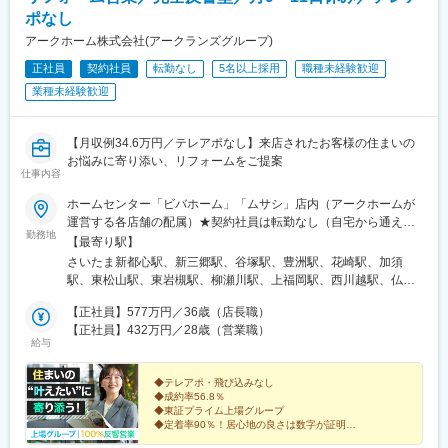
ポなし
アークホーム株式会社(アークランズグループ)
正社員
契約社員
転勤なし
5名以上採用
職種未経験歓迎
業種未経験歓迎
【月収例34.6万円／テレアポなし】来店されたお客様の住まいの
お悩みに寄り添い、リフォームをご提案
仕事内容
ホームセンター「ビバホーム」「ムサシ」店内（アークホームが
運営する各店舗の配属）★契約社員は転勤なし（自宅から通える
勤務地
範囲での転勤はあります）★勤務地は希望を考慮の上、決定★一
【最寄り駅】
部店舗を除き車通勤可能（無料駐車場あり）◆関東埼玉県：志木
さいたま新都心駅、新三郷駅、谷塚駅、豊洲駅、花崎駅、加須
市、鴻巣市、ふじみ野市、三郷市、久喜市、加須市、東松山市、
駅、東松山駅、東岩槻駅、柳瀬川駅、上福岡駅、西川越駅、仏子
飯能市、本庄市、深谷市、さいたま市、川越市神奈川県：厚木
駅、北鴻巣駅、籠原駅、本庄駅、長津田駅、愛甲石田駅、国府津
市、小田原市、横浜市、座間市、平塚市東京都：江東区、八王子
【正社員】577万円／36歳（店長職）
駅、さがみ野駅、平塚駅、東久留米駅、多摩境駅、東武和泉駅、
市、東久留米市栃木県：足利市、那須塩原市、小山市群馬県：高
【正社員】432万円／28歳（営業職）
黒磯駅、小山駅、井野駅(群馬県)、小樽築港駅、稲積公園駅、泉中
給与
崎市◆北海道・東北北海道：札幌市、小樽市宮城県：仙台市、石
央駅、蛇田駅、東北福祉大前駅、日野駅(長野県)、越後石山駅、燕
巻市◆北信越 ★積極採用中長野県：須坂市新潟県：新潟市、三
三条駅、長岡駅、大泉駅(富山県)、野々市駅(ＩＲいしかわ鉄道
条市、長岡市富山県：富山市石川県：野々市市、金沢市◆東海
◆テレアポ・飛び込みなし
線)、東金沢駅、白塚駅、柳津駅(岐阜県)、美濃青柳駅、和泉中央
◆成約率56.8％
★積極採用中三重県：津市岐阜県：岐阜市、大垣市◆関西大阪
駅、茨木市駅、夢前川駅、佐賀駅
◆東証プライム上場グループ
府：和泉市、茨木市兵庫県：姫路市◆九州佐賀県 ：佐賀市店舗詳
◆定着率90％！居心地の良さは数字が証明！
細：https://archome.jp/shops
◆経験者は28万円～でお迎え！