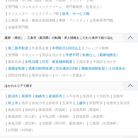
技術職・専門職（建設・建築・不動産・プラント・工場）
専門職（コンサルティングファーム・専門事務所・監査法人）
クリエイター・クリエイティブ職
販売・サービス職
公務員・教員・農林水産関連職
事務・アシスタント
医療系専門職
金融系専門職
建材 （商社）、三条市（新潟県）の転職・求人情報をこだわり条件で絞り込む
第二新卒歓迎
外資系企業
年間休日120日以上
フレックス勤務
管理職・マネジャー
英語を活かす
学歴不問
転勤なし（勤務地限定）
服装自由
女性活躍
社宅・家賃補助制度
上場企業
中国語を活かす
退職金制度
残業20時間未満
完全週休2日制
職種未経験歓迎
土日祝休み
原則定時退社
海外出張あり
U・Iターン支援あり
ほかのエリアで探す
新潟市
長岡市
柏崎市
新発田市
小千谷市
加茂市
十日町市
見附市
村上市
燕市
糸魚川市
妙高市
五泉市
上越市
阿賀野市
佐渡市
魚沼市
南魚沼市
胎内市
東蒲原郡（阿賀町）
北蒲原郡（聖籠町）
南蒲原郡（田上町）
中魚沼郡（津南町）
西蒲原郡（弥彦村）
南魚沼郡（湯沢町）
岩船郡（関川村、粟島浦村）
三島郡（出雲崎町）
刈羽郡（刈羽村）