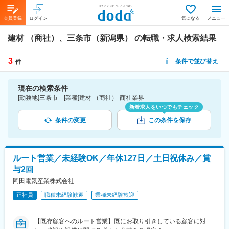
会員登録
ログイン
気になる
メニュー
建材 （商社）、三条市（新潟県）
の転職・求人検索結果
3
条件で並び替え
件
現在の検索条件
[勤務地]三条市 [業種]建材 （商社）-商社業界
新着求人をいつでもチェック
条件の変更
この条件を保存
ルート営業／未経験OK／年休127日／土日祝休み／賞
与2回
岡田電気産業株式会社
正社員
職種未経験歓迎
業種未経験歓迎
【既存顧客へのルート営業】既にお取り引きしている顧客に対