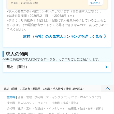
気になる
更新日：
2026/8/6（木）
※求人応募数の多い順にランキングしています（非公開求人は除く）。
※集計対象期間：2026/8/2（日）～2026/8/8（土）
※事情により掲載終了予定日よりも前に求人募集が終了していることもご
ざいます。その場合は当サイトから応募はできませんので、あらかじめご
了承ください。
建材 （商社）
の人気求人ランキングを詳しく見る
求人の傾向
dodaに掲載中の求人に関するデータを、カテゴリごとにご紹介します。
建材 （商社）
建材 （商社）、三条市（新潟県）の転職・求人情報を職種で絞り込む
営業職
企画・管理
技術職（SE・インフラエンジニア・Webエンジニア）
技術職（組み込みソフトウェア）
技術職（機械・電気）
技術職（化学・素材・化粧品・トイレタリー）
技術職（食品・香料・飼料）