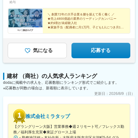
給与
広島県/鳥取県/島根県/香川県/徳島県/愛媛県/高知県【九州エリア】
県)、七日町駅、いわき駅、土浦駅、みどりの駅、西取手駅、下妻
福岡県/佐賀県/長崎県/熊本県/大分県/宮崎県/鹿児島県＜マイカー通
駅、下館二高前駅、偕楽園駅、金上駅、鹿島神宮駅、石岡駅、常
勤OK！（営業所による）＞勤務地により異なります。
＼ 創業72年の大手企業＆腰を据えて長く働く ／
陸多賀駅、羽鳥駅、江曽島駅、大桑駅(栃木県)、小山駅、足利駅、
★売上4800億超の業界のリーディングカンパニー
佐野市駅、野木駅、自治医大駅、矢板駅、那須塩原駅、北高崎
★約9割が未経験入社
駅、新伊勢崎駅、太田駅(群馬県)、八木原駅、前橋大島駅、吉野原
★家族手当（配偶者に月1万円、子ども1人につき月1万
円支給）
駅、南鳩ケ谷駅、戸田公園駅、草加駅、北越谷駅、藤の牛島駅、
★土日祝休み＆年間休日126日
幸手駅、南羽生駅、川越市駅、新座駅、ふじみ野駅、武蔵藤沢
★月給40万円可能＆賞与年2回
駅、新所沢駅、石原駅(埼玉県)、児玉駅、東千葉駅、西白井駅、み
のり台駅、西船橋駅、南船橋駅、八千代緑が丘駅、南柏駅、野田
気になる
応募する
市駅、佐倉駅、公津の杜駅、佐原駅、銚子駅、八街駅、求名駅、
五井駅、木更津駅、館山駅、安房鴨川駅、茂原駅、君津駅、大手
町駅(東京都)、北綾瀬駅、錦糸町駅、新小岩駅、青物横丁駅、流通
センター駅、祖師ケ谷大蔵駅、都庁前駅、上井草駅、ときわ台駅
建材 （商社）の人気求人ランキング
(東京都)、練馬高野台駅、国領駅、武蔵小金井駅、柴崎体育館駅、
dodaに掲載中の求人を、応募数順にランキング形式でご紹介します。
京王八王子駅、羽村駅、多摩センター駅、西武立川駅、新川崎
※応募数が同数の場合は、新着順に表示しています。
駅、小机駅、北久里浜駅、本厚木駅、緑町駅、湘南深沢駅、南林
間駅、淵野辺駅、平塚駅、長岡駅、白山駅(新潟県)、新発田駅、東
更新日：
2026/8/9（日）
光寺駅、坂町駅、新庄田中駅、高岡やぶなみ駅、磯部駅(石川県)、
野々市駅(ＩＲいしかわ鉄道線)、越前新保駅、南甲府駅、北長野
駅、乙女駅、信濃国分寺駅、中軽井沢駅、渚駅(長野県)、鼎駅、北
大町駅、豊科駅、西岐阜駅、錦駅、草津駅(滋賀県)、彦根口駅、上
株式会社ミラタップ
鳥羽口駅、福知山市民病院口駅、扇町駅(大阪府)、千里中央駅(大
【グラングリーン大阪】営業事務◆週２リモート可／フレックス勤
阪モノレール)、南摂津駅、豊川駅(大阪府)、大和田駅(大阪府)、寝
務／福利厚生充実◆東証グロース上場
屋川市駅、藤阪駅、吉田駅(大阪府)、喜志駅、石津川駅、和泉中央
＜勤務地詳細＞本社住所：大阪府大阪市北区大深町5-54 グラングリーン大阪南館ゲートタワー13F勤務地最寄駅：各線／梅田駅受動喫煙対策：屋内全面禁煙変更の範囲：会社の定める事業所（リモートワーク含む）