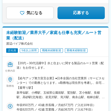
◆月平均残業15h以下／月9日～11日休み
◆“話すことが好き”が強みに！
気になる
応募する
未経験歓迎／業界大手／家庭も仕事も充実／ルート営
業（配送）
渡辺パイプ株式会社
正社員
5名以上採用
職種未経験歓迎
業種未経験歓迎
【20代～30代活躍中】水と住まいに関する製品のルート営業（配
送）をお任せします。
仕事内容
【給与アップ努力宣言企業】●日本全国の当社営業所（サービスセ
ンター）での勤務となります。※勤務地は現住所を考慮し、自宅か
勤務地
ら通える事業所への配属となります。【北海道・東北エリア】北
【最寄り駅】
海道/青森県/岩手県/宮城県/秋田県/山形県/福島県【関東エリア】東
新琴似駅、小樽駅、五稜郭公園前駅、鷲別駅、苫小牧駅、長都
京都/神奈川県/千葉県/埼玉県/茨城県/栃木県/群馬県【甲信越エリ
駅、高砂駅(北海道)、岩見沢駅、滝川駅、南永山駅、柏林台駅、釧
ア】新潟県/山梨県/長野県【東海・中部・北陸エリア】岐阜県/静
路駅、東青森駅、八戸駅、三沢駅(青森県)、岩手飯岡駅、北上駅、
岡県/愛知県/三重県/富山県/石川県/福井県【近畿エリア】大阪府/京
年収850万円 ／ 43歳 所長職 ／月給57万円（*入社10年目）
泉中央駅、曽波神駅、船岡駅(宮城県)、古川駅、羽後牛島駅、横手
都府/兵庫県/滋賀県/奈良県/和歌山県【中国・四国エリア】岡山県/
年収620万円 ／ 42歳 営業職 ／月給36万円（*入社7年目）
駅、山形駅、米沢駅、酒田駅、曽根田駅、白河駅、郡山駅(福島