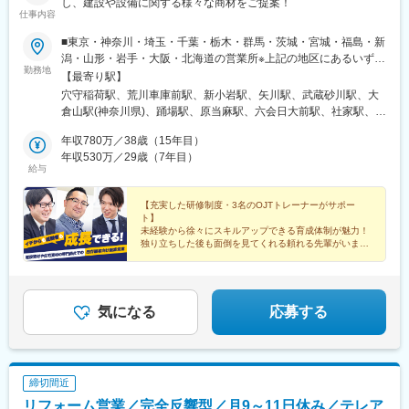
し、建設や設備に関する様々な商材をご提案！
仕事内容
■東京・神奈川・埼玉・千葉・栃木・群馬・茨城・宮城・福島・新
潟・山形・岩手・大阪・北海道の営業所※上記の地区にあるいずれ
勤務地
かのご希望の営業所になります。※ご希望を最優先でご案内してお
【最寄り駅】
ります。応募の際にご希望ください。※転居をともなう転勤は原則
穴守稲荷駅、荒川車庫前駅、新小岩駅、矢川駅、武蔵砂川駅、大
ありません！ 通勤可能な範囲内で異動していただく可能性がご
倉山駅(神奈川県)、踊場駅、原当麻駅、六会日大前駅、社家駅、六
ざいます。★U・Iターン歓迎！★マイカー通勤OK（駐車場完備）
町駅、東川口駅、三郷中央駅、与野本町駅、原市駅、藤の牛島
【本社】福島県いわき市平谷川瀬1丁目6-1勤務地の詳細は、以下
年収780万／38歳（15年目）
駅、岩槻駅、西川越駅、行田市駅、スポーツセンター駅、成田空
URLをご覧ください。http://www.okadad.com/office/
年収530万／29歳（7年目）
港駅(鉄道)、公津の杜駅、東我孫子駅、柏たなか駅、小山駅、合戦
給与
場駅、鹿沼駅、江曽島駅、岡本駅(栃木県)、黒磯駅、石橋駅(栃木
県)、太田駅(群馬県)、井野駅(群馬県)、高崎駅、前橋大島駅、新伊
【充実した研修制度・3名のOJTトレーナーがサポー
勢崎駅、西取手駅、竜ケ崎駅、潮来駅、笹川駅、荒川沖駅、土浦
ト】
駅、研究学園駅、古河駅、宗道駅、新治駅、石岡駅、水戸駅、赤
未経験から徐々にスキルアップできる育成体制が魅力！
塚駅、佐和駅、常陸多賀駅、高萩駅、つくば駅、東水戸駅、下菅
独り立ちした後も面倒を見てくれる頼れる先輩がいま
す！
谷駅、大河原駅(宮城県)、中野栄駅、泉中央駅、小鶴新田駅、館腰
駅、太子堂駅、塚目駅、新田駅(宮城県)、気仙沼市立病院駅、石巻
あゆみ野駅、東塩釜駅、陸前落合駅、多賀城駅、いわき駅、湯本
駅、植田駅(福島県)、富岡駅、新白河駅、須賀川駅、安積永盛駅、
気になる
応募する
郡山富田駅、会津若松駅、原ノ町駅、相馬駅、南福島駅、卸町
駅、喜久田駅、笹木野駅、南若松駅、喜多方駅、直江津駅、宮内
駅(新潟県)、東光寺駅、白山駅(新潟県)、東新潟駅、西新発田駅、
小針駅、仙北町駅、厨川駅、東酒田駅、大阪梅田駅(阪急線)、大谷
締切間近
地駅、天空橋駅、沼南駅、福島学院前駅、梅田駅(地下鉄)、大阪梅
リフォーム営業／完全反響型／月9～11日休み／テレア
田駅(阪神線)