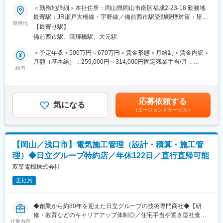
■入社後の流れ
＜勤務地詳細＞本社住所：岡山県岡山市南区福成2-23-18 勤務地
■業務内容：
入社後は、先輩社員との同行やOJTを通じて業務理解を深めてい
■安定基盤
最寄駅：JR瀬戸大橋線・宇野線／備前西市駅受動喫煙対策：屋内
官公庁向けに、各種インフラ設備（上下水道の機械・電気設備）
ただきます。
勤務地
東証プライム上場グループの一員として、住宅設備という生活に
全面禁煙変更の範囲：会社の定める事業所（リモートワーク含
【最寄り駅】
の更新や新規設置の工事を行います。
まずは既存の施工店対応や進捗確認からスタートし、徐々に担当
欠かせない分野を支えており、安定した事業基盤を確立していま
む）
備前西市駅、清輝橋駅、大元駅
修理・点検・取替のニーズを把握し、安全で質の高い工事を提供
エリアをお任せしていきます。
す。
します。
長年の実績と信頼のもと、継続的な需要が見込まれるため、長期
＜予定年収＞500万円～670万円＜賃金形態＞月給制＜賃金内訳＞
・施工管理業務
■同ポジションの特徴
的にキャリアを築いていただけます。
月額（基本給）：259,000円～314,000円固定残業手当/月：
・施工計画作成
・内勤業務が中心で、体力的な負担を軽減できます
給与
40,000円～80,000円（固定残業時間20時間0分/月）超過した時間
・工程管理
・取替工事がメインのため、長期常駐はありません
変更の範囲：会社の定める業務
外労働の残業手当は追加支給＜月給＞299,000円～394,000円（一
・品質管理
・施工・営業・管理など、幅広い経験を活かせるポジションです
律手当を含む）＜昇給有無＞有＜残業手当＞有＜給与補足＞※ 給
・安全管理補助
・社内外との調整力やコミュニケーション力が活かせます
与については役職により変わります。 入社後の役職については、
応募依頼する
・現場写真撮影
気になる
これまでのご経験やスキルを十分に考慮し、適切なポジションを
（エージェントサービス）
■働きやすさ
ご用意いたします。 ■昇給：年1回（昨年6月実績）■賞与：年2回
■業務詳細：
・年間休日128日／土日祝休み
（上期12月・下期3月／過去実績4.5～7.2ヶ月分）賃金はあくまで
・予算管理（自分・部下６名程）、部下のマネジメントや指導
・内勤中心の業務スタイル
も目安の金額であり、選考を通じて上下する可能性があります。
・担当顧客数…市町村約30程
・長期常駐なし
月給(月額)は固定手当を含めた表記です。
【岡山／浅口市】電気施工管理（設計・積算・施工管
・顧客エリア…岡山県内（県南、県東部、県西部、一部県北）
・在宅勤務相談可
理）◆日立グループ特約店／年休122日／直行直帰可能
■部署全体の1ヶ月の仕事量：
双葉電機株式会社
■ステップアップ
・期…20件
住宅設備に関する施工・営業・管理などのご経験を活かし、現場
正社員
・部下（6名）の進捗管理を含む
作業から“管理・マネジメント側”へキャリアチェンジが可能です。
・個人では1～3件
協力施工店の統括や品質管理を担うポジションとして、調整力・
マネジメント力を高めながら、市場価値の高いスキルを身につけ
◆創業から約80年を迎えた日立グループの技術専門商社◆【研
■取り扱い商材：
られます。
修・教育などのキャリアアップ体制◎／住宅手当や置き型社食等
ポンプ、制御盤、中央監視装置、クラウド監視、発電機、小水力
仕事内容