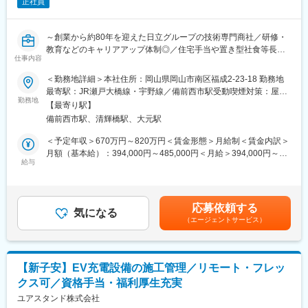
正社員
する社会インフラ設備や民間企業の工場設備などの施工管理から
維持管理まで一連の業務を手掛けています。特に公共事業は安定
した受注環境で機電一体型の事業を展開しています。
～創業から約80年を迎えた日立グループの技術専門商社／研修・
・商社機能を生かし電気・機械設備ともに多数のトップクラスメ
教育などのキャリアアップ体制◎／住宅手当や置き型社食等長期
ーカーとの取引があり、施工に関しては各メーカーの全面協力体
仕事内容
就業しやすさ◎～
制をもとに事業を展開しています。公共分野では上下水道施設を
＜勤務地詳細＞本社住所：岡山県岡山市南区福成2-23-18 勤務地
始め排水ポンプ施設、揚水ポンプ施設など当社が納入した実績が
■業務内容：
最寄駅：JR瀬戸大橋線・宇野線／備前西市駅受動喫煙対策：屋内
多数あり、安定した収益を確保しています。
施工管理業務及び設計積算業務をご担当いただきます。
勤務地
全面禁煙
【最寄り駅】
◇空調・換気・冷温水等の管工事メイン
変更の範囲：会社の定める業務
備前西市駅、清輝橋駅、大元駅
◇建築物省エネに関わる設計・施工管理業務
＜予定年収＞670万円～820万円＜賃金形態＞月給制＜賃金内訳＞
■業務詳細：
月額（基本給）：394,000円～485,000円＜月給＞394,000円～
【顧客】全部署（製造業・建設業）のお客様、一元顧客、販売店
給与
485,000円＜昇給有無＞有＜残業手当＞有＜給与補足＞※上記年収
【部署全体月平均案件数】約15～20件
は賞与を含む金額です。※記載金額は、選考を通じて上下する可能
【1人当たり１日平均件数】3～4件
性があります。■昇給：年1回■賞与：年2回（上期12月・下期3
【取り扱う商材】空調・換気・冷温水等
月）賃金はあくまでも目安の金額であり、選考を通じて上下する
応募依頼する
【エリア】国内（岡山県中心）もしくは海外（タイ中心）にてご
気になる
可能性があります。月給(月額)は固定手当を含めた表記です。
（エージェントサービス）
対応いただきます。海外では、元請の現場を案件ごとにご対応い
ただきます。案件が遠方の場合は出張という形で対応していただ
きます。
【新子安】EV充電設備の施工管理／リモート・フレッ
■部署全体の業務の流れ：
クス可／資格手当・福利厚生充実
（1）営業経由の問い合わせに対して案件の概要を確認します
（2）要求される仕様や能力を図面へと落とし込み、設計をしてい
ユアスタンド株式会社