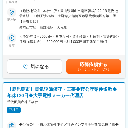
※営業エリア：岡山県西部エリア
仕事内容
■魅力ポイント：
長期就業しやすさ◎】
・世の中の役に立つことで発注者やユーザーに感謝される
＜勤務地詳細＞本社住所：岡山県岡山市南区福成2-23-18 勤務地
■部署構成：
・社会インフラ設備のため、社会貢献でき、感謝される。
■募集背景：
最寄駅：JR瀬戸大橋線・宇野線／備前西市駅受動喫煙対策：屋内
＜環境エンジニアリング部 二部＞
・自分が設計したものが形になっていく
当社では、2030年の事業目標達成に向けた体制強化を進めてお
勤務地
全面禁煙変更の範囲：会社の定める事業所（リモートワーク含
6人（男4人女2人）
【最寄り駅】
り、電気制御システム部においても、より高度な技術対応力と柔
む）
備前西市駅、清輝橋駅、大元駅
変更の範囲：会社の定める業務
軟な施工体制の構築を目指しています。これに伴い、新たな仲間
■キャリアパス：
を募集いたします。
＜予定年収＞500万円～670万円＜賃金形態＞月給制＜賃金内訳＞
最終面接後に、これまでのご経験やスキルを考慮し、適切な役職
月額（基本給）：259,000円～314,000円固定残業手当/月：
をご用意いたします。
■業務内容：
給与
40,000円～80,000円（固定残業時間20時間0分/月）超過した時間
当社では、電気工事に関する設計から積算、さらには工事全体の
外労働の残業手当は追加支給＜月給＞299,000円～394,000円（一
■魅力ポイント：
取り纏めまで、幅広い業務をご担当いただきます。
律手当を含む）＜昇給有無＞有＜残業手当＞有＜給与補足＞※ 給
＜風通しが良く働きやすい職場＞
具体的には、建物や工場などの各種設備における電気設備の設計
与については役職により変わります。 入社後の役職については、
職場は広々とした新しく綺麗なワンフロアで、営業と技術、その
応募依頼する
を行い、その後、設計内容に基づいて必要な資材や機器、工事費
気になる
これまでのご経験やスキルを十分に考慮し、適切なポジションを
他の部署とのコミュニケーションが取りやすく、部門を超えて協
（エージェントサービス）
用などを正確に積算し、プロジェクト全体のコスト管理に貢献し
ご用意いたします。 ■昇給：年1回（昨年6月実績）■賞与：年2回
力し合える風土があります。
ていただきます。さらに、実際の施工段階では、現場における工
（上期12月・下期3月／過去実績4.5～7.2ヶ月分）賃金はあくまで
置き型社食等も導入し社内コミュニケーションを活発化するだけ
程管理や品質管理、安全管理などを含む工事全体のマネジメント
も目安の金額であり、選考を通じて上下する可能性があります。
でなく、企業内保育園も社会に先駆けて常備するなど、人財を大
を担っていただきます。協力会社や関係各所との調整を図りなが
月給(月額)は固定手当を含めた表記です。
事にしている会社です。
【鹿児島市】電気設備保守・工事◆官公庁案件多数◆
ら、円滑な工事の進行と高品質な施工の実現を目指していただく
年休130日◆大手電機メーカー代理店
重要なポジションです。
変更の範囲：会社の定める業務
千代田興産株式会社
■業務詳細：
正社員
（1）各部署からのご依頼を受付
社内の各部署より、電気設備や制御に関するご依頼をいただきま
す。
◆◇官公庁・自治体案件中心／社会インフラを守る電気技術職◆
（2）現地調査・お打ち合わせ