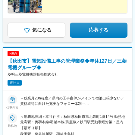
気になる
応募する
NEW
【秋田市】電気設備工事の管理業務◆年休127日／三菱
電機グループ◆
菱明三菱電機機器販売株式会社
正社員
～残業月20h程度／県内の工事案件がメインで宿泊出張少ない／
資格取得に向けた充実なフォロー体制～
仕事内容
■業務内容：
秋田県や秋田市など官公庁から発注者をされる工場などを対象と
＜勤務地詳細＞本社住所：秋田県秋田市旭北錦町1番14号 勤務地
した非常用発電機器や防災無線の設置工事、及び点検後の修繕工
最寄駅：奥羽本線/羽越本線/男鹿線／秋田駅受動喫煙対策：屋内全
事の各種管理業務をお任せいたします。
勤務地
面禁煙変更の範囲：会社の定める事業所
【最寄り駅】
秋田駅、泉外旭川駅、羽後牛島駅