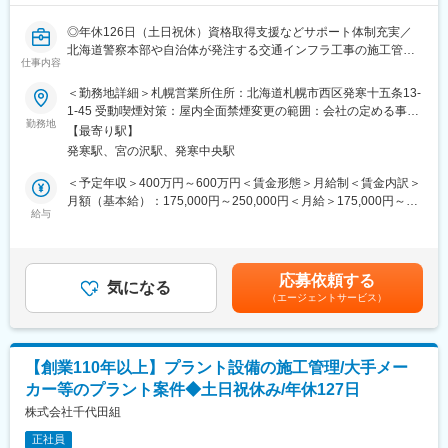
・CADによる図面作成（経験に応じて）
現場により、夜間の工事対応の可能性もありますが、代休の取得
◎年休126日（土日祝休）資格取得支援などサポート体制充実／
や時差出勤などでインターバルを確保、無理のない勤務体制をと
北海道警察本部や自治体が発注する交通インフラ工事の施工管理
っております。
仕事内容
業務で北海道のインフラを支える仕事！
＜勤務地詳細＞札幌営業所住所：北海道札幌市西区発寒十五条13-
■主な案件
■募集背景
1-45 受動喫煙対策：屋内全面禁煙変更の範囲：会社の定める事業
・交通信号機設置・更新工事
北海道内における交通インフラ工事案件の継続的な受注に伴う増
勤務地
所
・信号機LED化工事
【最寄り駅】
員募集です。今後の組織体制強化のため、札幌・釧路を合わせて1
・街路灯設置工事
発寒駅、宮の沢駅、発寒中央駅
～2名を採用します。
・ロードヒーティング工事
＜予定年収＞400万円～600万円＜賃金形態＞月給制＜賃金内訳＞
・交通情報板設置工事
■仕事内容
月額（基本給）：175,000円～250,000円＜月給＞175,000円～
公共性の高い案件が中心で、北海道の交通安全を支える社会貢献
北海道警察本部や自治体が発注する交通インフラ工事の施工管理
給与
250,000円＜昇給有無＞有＜残業手当＞有＜給与補足＞※賞与実績
性の高い仕事です。
業務をお任せします。
は前年度6.8か月分。賃金はあくまでも目安の金額であり、選考を
当社は信号機、街路灯、交通情報板、ロードヒーティングなど、
通じて上下する可能性があります。月給(月額)は固定手当を含めた
■組織構成
地域の交通安全を支える公共工事を中心に手掛けています。実際
表記です。
50代の部長をはじめ、20代～50代、ベテランから若手まで幅広く
応募依頼する
の施工は協力会社が行うため、現場代理人として工程・品質・安
気になる
活躍しており、経験を積みながら着実に成長できる環境です。
（エージェントサービス）
全管理を担当していただきます。
変更の範囲：会社の定める業務
■主な業務
・電気工事の施工管理
【創業110年以上】プラント設備の施工管理/大手メー
・現場代理人業務
カー等のプラント案件◆土日祝休み/年休127日
・工程・品質・安全管理
・発注者との打ち合わせ
株式会社千代田組
・協力会社との調整・関係構築
正社員
・各種書類作成