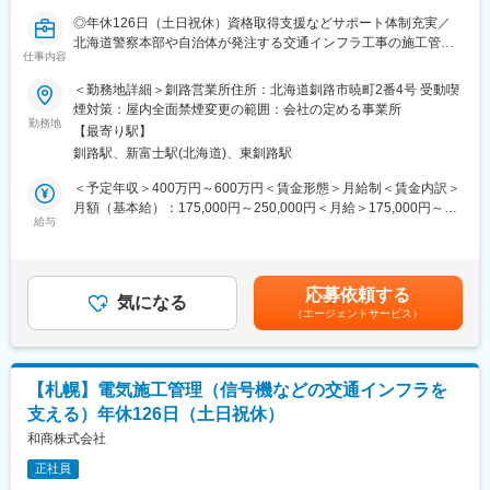
変更の範囲：会社の定める業務
◎年休126日（土日祝休）資格取得支援などサポート体制充実／
■組織構成
北海道警察本部や自治体が発注する交通インフラ工事の施工管理
工事課6名（課長1名、係長1名、主任1名、メンバー3名）で、30
仕事内容
業務で北海道のインフラを支える仕事！
代中心のチームです。役割分担や統制強化のため、組織運営をリ
＜勤務地詳細＞釧路営業所住所：北海道釧路市暁町2番4号 受動喫
ードできる方を求めています。
■募集背景
煙対策：屋内全面禁煙変更の範囲：会社の定める事業所
北海道内における交通インフラ工事案件の継続的な受注に伴う増
勤務地
■株式会社エーシーネクストについて
【最寄り駅】
員募集です。今後の組織体制強化のため、札幌・釧路を合わせて1
2003年に秋田県でリフォーム会社としてスタートした当社は、今
釧路駅、新富士駅(北海道)、東釧路駅
～2名を採用します。
年で創業21年目を迎えます。東北を中心に太陽光発電システム販
＜予定年収＞400万円～600万円＜賃金形態＞月給制＜賃金内訳＞
売を事業化することにより急成長を遂げ、施工実績は4,000件超を
■仕事内容
月額（基本給）：175,000円～250,000円＜月給＞175,000円～
誇ります。秋田県では設置数トップを記録し、多くのお客様から
北海道警察本部や自治体が発注する交通インフラ工事の施工管理
給与
250,000円＜昇給有無＞有＜残業手当＞有＜給与補足＞※賞与実績
の信頼を得ています。
業務をお任せします。
は前年度6.8か月分。賃金はあくまでも目安の金額であり、選考を
組織の主な柱は、住宅営業部・カーモビリティ事業部の2つです。
当社は信号機、街路灯、交通情報板、ロードヒーティングなど、
通じて上下する可能性があります。月給(月額)は固定手当を含めた
現在は上場に向け、住宅営業部では北関東への商圏拡大、カーモ
地域の交通安全を支える公共工事を中心に手掛けています。実際
表記です。
ビリティ事業部では3店舗目の出店と整備工場の新設を行い、さら
応募依頼する
の施工は協力会社が行うため、現場代理人として工程・品質・安
気になる
なる飛躍のときを迎えようとしています。
（エージェントサービス）
全管理を担当していただきます。
変更の範囲：会社の定める業務
■主な業務
・電気工事の施工管理
【札幌】電気施工管理（信号機などの交通インフラを
・現場代理人業務
支える）年休126日（土日祝休）
・工程・品質・安全管理
・発注者との打ち合わせ
和商株式会社
・協力会社との調整・関係構築
正社員
・各種書類作成