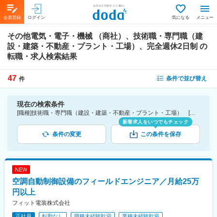
会員登録
ログイン
気になる
メニュー
その他電気・電子・機械 （商社）、技術職・専門職（建
設・建築・不動産・プラント・工場）、完全週休2日制
の
転職・求人検索結果
47
条件で並び替え
件
現在の検索条件
[職種]技術職・専門職（建設・建築・不動産・プラント・工場） [業種]その他電気・電子・機械 （商社）-商社業界 [こだわり条件ピックアップ]完全週休2日制 [詳細条件](休日・働き方)完全週休2日制
新着求人をいつでもチェック
条件の変更
この条件を保存
NEW
空調自動制御設備のフィールドエンジニア／月給25万
円以上
フィット電装株式会社
正社員
転勤なし
職種未経験歓迎
業種未経験歓迎