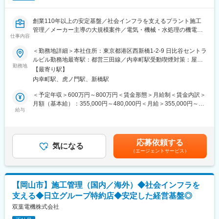
・CADによる図面作成（経験に応じて）
現場により、夜間の工事対応の可能性もありますが、代休の取得
創業110年以上の安定基盤／社会インフラを支えるプラント施工
や時差出勤などでインターバルを確保、無理のない勤務体制をと
管理／メーカー主導の大規模案件／電気・機械・水処理の機電一
っております。
仕事内容
体／公共事業で安定受注／商社×エンジニアリング／経験を活かし
長期就業／裁量ある現場マネジメント
＜勤務地詳細＞本社住所：東京都港区西新橋1-2-9 日比谷セントラ
■主な案件
ルビル勤務地最寄駅：都営三田線／内幸町駅受動喫煙対策：屋内
・交通信号機設置・更新工事
■業務内容
勤務地
喫煙可能場所あり変更の範囲：本文参照
・信号機LED化工事
【最寄り駅】
官民のプラント設備工事（電気、機械、上下水道施設など）に関
・街路灯設置工事
内幸町駅、虎ノ門駅、新橋駅
する施工管理業務をご担当いただきます。
・ロードヒーティング工事
※プラント設備…主に受変電設備、動力設備、監視制御設備、計装
＜予定年収＞600万円～800万円＜賃金形態＞月給制＜賃金内訳＞
・交通情報板設置工事
設備、小・中・大型ポンプ設備、水処理設備、空調設備など
月額（基本給）：355,000円～480,000円＜月給＞355,000円～
公共性の高い案件が中心で、北海道の交通安全を支える社会貢献
給与
480,000円＜昇給有無＞有＜残業手当＞有＜給与補足＞※給与詳細
性の高い仕事です。
■具体的な業務内容：
は経験・能力等を考慮の上、決定します。※時間外10H含む■昇
・工事に関する計画（施工設計）
給：年1回（4月）■賞与：年2回（6月、12月）※基本給2か月分・
■組織構成
・現場施工管理（主に監理技術者、主任技術者、現場代理人等）
夏冬各1か月分賃金はあくまでも目安の金額であり、選考を通じて
50代の部長をはじめ、20代～50代、ベテランから若手まで幅広く
応募依頼する
※基本的にはメーカーのプラント案件（大手優良企業が大半）の施
気になる
上下する可能性があります。月給(月額)は固定手当を含めた表記で
活躍しており、経験を積みながら着実に成長できる環境です。
（エージェントサービス）
工管理を担っていただきます。
す。
※出張は1～2週間程度のものから長期のものまであります。ま
変更の範囲：会社の定める業務
た、時間外手当や振替休日などの制度もしっかり整備されていま
す。
【岡山市】施工管理（国内／海外）◆社会インフラを
支える◆日立グループ特約店◆安定した経営基盤◎
■当社の特徴
・当社は110年以上の歴史を持つ、プラント設備の専門商社であ
双葉電機株式会社
り、エンジニアリング企業でもあります。上下水道施設を始めと