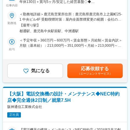
年休130日＋賞与5ヶ月/安定した経営基盤◇◆
現場にて状況を確認し、お客様と詳細な打ち合わせを行います。
仕事内容
■採用背景：
（3）お見積書の作成
国土交通省や自治体、病院・工場などからの受注案件が増加して
＜勤務地詳細＞鹿児島営業所住所：鹿児島県鹿児島市上之園町25-
内容に応じて、工事や設計にかかる費用を算出し、お見積書を作
おり、鹿児島営業所の体制強化が急務となっています。保守専
1 中央ビル4F 受動喫煙対策：屋内全面禁煙変更の範囲：会社の定
成いたします。
任・工事専任・両方対応いずれのキャリアも歓迎し、鹿児島を拠
勤務地
める事業所
※比較的シンプルな案件については、営業担当が見積作成まで対応
【最寄り駅】
点に長期的にご活躍いただける電気技術者を増員募集します。
する場合もございます。
都通駅、鹿児島中央駅前駅、中洲通駅
■業務内容
（4）設計業務
国交省や自治体などの公共案件から民間プロジェクトまで、案件
＜予定年収＞360万円～600万円＜賃金形態＞月給制＜賃金内訳＞
受注が決定した案件については、電気設備や制御システムの設計
数は安定。受変電・発電設備のプロフェッショナルとして、県内
月額（基本給）：213,000円～351,000円＜月給＞213,000円～
を行います。
の現場で保守や施工管理のスキルを磨けるお仕事です。
給与
351,000円＜昇給有無＞有＜残業手当＞有＜給与補足＞※給与詳細
公共案件の場合は、既存の図面をもとにCADソフトで図面を作成
・国土交通省の設備：事務所、中継所、出張所 等
は年齢・能力に応じて決定します。■昇給：年1回（5月）■賞与：
いたします。
・自治体の設備：庁舎、ポンプ場、水源地 等
年2回（5月、12月）※年間標準賞与5ヶ月＋業績による年収例：20
（5）製作
・民間の設備：工場、病院、ゴルフ場 等
代 360万円 30代：400万円 40代：460万円賃金はあくまでも
設計図に基づき、必要な制御盤や配線部材などの製作を行いま
応募依頼する
【業務に関する補足】
気になる
目安の金額であり、選考を通じて上下する可能性があります。月
す。
（エージェントサービス）
・保守業務は、定期的に設備納入先へ訪問し、設備に異常がない
給(月額)は固定手当を含めた表記です。
（6）工事の実施
か点検します。（外観点検、目視点検、試験器を使った測定、停
現場での施工を行います。工事の規模に応じて、社内で対応する
電点検等）
場合と、外部の電気業者と連携する場合がございます。
・現場代理人・主任（監理）技術者として現場の施工管理を担当
（7）試運転・動作確認
【大阪】電話交換機の設計・メンテナンス◆NEC特約
して頂きます。
施工完了後、システムの試運転を行い、正常に動作するかを確認
店◆完全週休2日制／就業7.5H
いたします。
【保守業務】
阪神通信工業株式会社
（8）完成・お引き渡し
設備の安定稼働を維持するため、定期的に納入先を訪問し、以下
すべての工程が完了した後、お客様へ設備をお引き渡しいたしま
正社員
の点検・測定を行います。
す。
・外観点検、目視点検
※エリア：基本は岡山県内
・試験器を用いた各種測定
【電話機器の構築・メンテナンス／NEC特約店／2024年5月で創