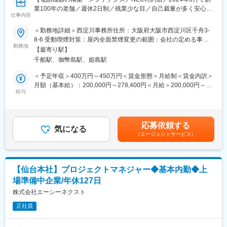
・停電点検等
■部署構成：
業100年の老舗／週休2日制／残業少な目／自己裁量が多く安心の
基本的に2名以上のチームで点検を実施し、大規模設備では10名
仕事内容
＜電気・制御システム部＞10名
就業環境/】
以上で対応することもあり。複数名で安全を確保しながら進め、
＜勤務地詳細＞西淀川事務所住所：大阪府大阪市西淀川区千舟3-
経験を積みながらスキルアップしていける環境です。
変更の範囲：会社の定める業務
■業務内容：
8-6 受動喫煙対策：屋内全面禁煙変更の範囲：会社の定める事業
日本電気株式会社（NEC）の販売特約店である当社で、電話交換
勤務地
所
【工事業務】
【最寄り駅】
機の設計・メンテナンスをお任せします。
設備の老朽化や更新ニーズに応じて、改修・更新工事の提案から
千船駅、御幣島駅、姫島駅
ネットワーク設計・メンテナンス、コンピューター設定、ルータ
現場施工までを担当します。
ー及びHUBのコンフィグ設計・施工・設定などが主です。
＜予定年収＞400万円～450万円＜賃金形態＞月給制＜賃金内訳＞
・高圧機器更新工事
月額（基本給）：200,000円～278,400円＜月給＞200,000円～
・非常用発電設備更新工事
■業務詳細：
給与
278,400円＜昇給有無＞有＜残業手当＞有＜給与補足＞■賞与：年
・LED照明設備設置工事等
既存の入れ替えやレイアウト変更がメインとなります。
2回 業績による賃金はあくまでも目安の金額であり、選考を通じ
現場代理人・主任（監理）技術者として、工程・安全・品質・原
・構内電話交換機の設置・構築・設定・メンテナンス
て上下する可能性があります。月給(月額)は固定手当を含めた表記
価の管理を行っていただきます。加えて、以下のような業務も行
・内線電話の配線工事
です。
います。
応募依頼する
・施工図や設計書の作成
気になる
・計器・継電器等の交換、コンセント交換等
（エージェントサービス）
・施工の確認
ご経験や志向に応じて、「保守のみ」「工事のみ」「保守・工事
・設置後のメンテナンス、保守業務など
両方」のいずれの担当としてもご活躍いただけます。
■受注の流れ：
■魅力ポイント
【仙台本社】プロジェクトマネジャー◆基本内勤◆上
（1）案件獲得、工事依頼の日程調整
・官公庁・自治体・病院・工場など、社会インフラを支える重要
場準備中企業/年休127日
（2）部材・商材など発注されたものの確認
設備を担当し、技術者としての遣り甲斐あり
（3）納品後の部材準備をし電話やLAN配線工事などを実施。
株式会社エーシーネクスト
・保守から改修提案・施工管理まで一連のフェーズに関わること
（4）メンテナンスをご提案
で、電気工事士としての技術だけでなく、現場マネジメント力も
正社員
※1日に数件程度です。
身につく