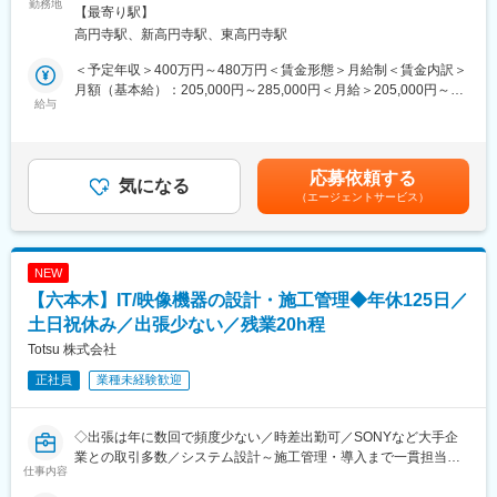
◎施工経験を活かして内勤中心へキャリアチェンジ可能
勤務地
先輩社員との同行、現場でのOJTを通して独り立ちまで手厚くサ
喫煙対策：敷地内全面禁煙変更の範囲：会社の定める事業所
【最寄り駅】
◎年休128日／土日祝休み／働き方改善が叶う環境
ポートいたします。各現場へ先輩同行していただき、業務を習得
高円寺駅、新高円寺駅、東高円寺駅
いただきます。
■業務内容
入社後当面の期間は必ず先輩社員に質問出来る環境がありますの
＜予定年収＞400万円～480万円＜賃金形態＞月給制＜賃金内訳＞
給湯器・ガスコンロ・浴室乾燥機・床暖房など、住宅設備機器を
で安心して学ぶことができます。
月額（基本給）：205,000円～285,000円＜月給＞205,000円～
取り扱う当社にて、協力施工店のマネジメント・調整業務をお任
給与
285,000円＜昇給有無＞有＜残業手当＞有＜給与補足＞※上記年収
せします。
■人員構成：
は各種手当を含む想定金額です。※勤務コースの選択や手当の適用
実際に工事を行うのではなく、施工品質や進捗を管理し、円滑な
配属となる公共ビルシステム課では現在、20代(男性2名)、30代
状況によって、場合によっては上記下限額を下回ることがありま
施工体制を構築する“司令塔”の役割です。
(男性3名)、60代(男性2名)の計7名が電気設備の施工管理職として
す■昇給：年1回■賞与：年2回■モデル年収：456万円／30代(3年
応募依頼する
これまでの経験や知識を活かし、無理のない働き方で長期的にご
気になる
活躍をしています。
目)・全国転勤有543万円／40代前半・入社10年・全国転勤有・役
（エージェントサービス）
活躍いただけます。
職あり賃金はあくまでも目安の金額であり、選考を通じて上下す
■当社について：
る可能性があります。月給(月額)は固定手当を含めた表記です。
■業務詳細
三菱電機の秋田県総代理店として、三菱電機製品の卸業務を行い
・協力施工店との現場打合せ、工事内容の確認
販売しています。大型発電機・空調システムなどの建物設備機
NEW
・施工スケジュール・進捗管理
器、ダムやぼ防災無線などの公共システム、ロボットやシーケン
【六本木】IT/映像機器の設計・施工管理◆年休125日／
・施工品質のチェック、改善提案
サ・サーボといったファクトリーオートメーション装置など、多
・協力施工店との関係構築、体制整備
土日祝休み／出張少ない／残業20h程
様化するニースに対応しています。販売をするだけではなく、販
・社内システム・アプリを活用した連携業務
売後の保守までをうちの社内でワンストップ体制で行っていま
Totsu 株式会社
・社内関係部署との調整 など
す。
正社員
業種未経験歓迎
※実際の施工作業は発生しません
※ご経験に応じて段階的に業務をお任せします
変更の範囲：会社の定める業務
◇出張は年に数回で頻度少ない／時差出勤可／SONYなど大手企
■入社後の流れ
業との取引多数／システム設計～施工管理・導入まで一貫担当／
入社後は、先輩社員との同行やOJTを通じて業務理解を深めてい
仕事内容
1958年創業の安定企業◇
ただきます。