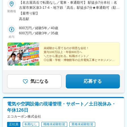
【名古屋高岳で転勤なし／電車・車通勤可】 駅徒歩7分本社：名
古屋市東区泉3-17-4・地下鉄「高岳」駅徒歩7分★車通勤可（駐車
勤務地
場完備） ※受動喫煙対策：オフィス内禁煙
【最寄り駅】
高岳駅
800万円／経験5年／40歳
600万円／経験3年／35歳
給与
未経験から育てるのが得意な会社！
賞与100万以上・年収600万へ
＼だから選ばれる。転職ポイント／
◎公園・学校・博物館等の公共電気工事とマネジメント
◎未経験から業界トップレベルの待遇へ
◎名古屋有数の技術力。公共事業で将来安定
気になる
応募する
電気や空調設備の現場管理・サポート／土日祝休み・
年休126日
エコカーボン株式会社
正社員
転勤なし
職種未経験歓迎
業種未経験歓迎