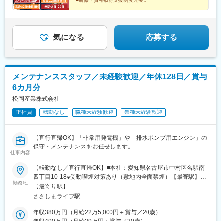
■研修・資格取得支援制度充実
市仲畑2丁目
■産育休取得・復帰実績多数
■オン・オフのメリハリをしっかりつけて働ける！
気になる
応募する
メンテナンススタッフ／未経験歓迎／年休128日／賞与
6カ月分
松岡産業株式会社
正社員
転勤なし
職種未経験歓迎
業種未経験歓迎
【直行直帰OK】「非常用発電機」や「排水ポンプ用エンジン」の
保守・メンテナンスをお任せします。
仕事内容
【転勤なし／直行直帰OK】■本社：愛知県名古屋市中村区名駅南
四丁目10-18※受動喫煙対策あり（敷地内全面禁煙）【最寄駅】
勤務地
■「ささしまライブ駅」から徒歩7分■名鉄「山王駅」から徒歩14
【最寄り駅】
分■名鉄「名古屋駅」から徒歩15分☆社用車の貸与が可能です！
ささしまライブ駅
☆現場への直行直帰が多いです！
年収380万円（月給22万5,000円＋賞与／20歳）