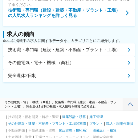
了承ください。
技術職・専門職（建設・建築・不動産・プラント・工場）
の人気求人ランキングを詳しく見る
求人の傾向
dodaに掲載中の求人に関するデータを、カテゴリごとにご紹介します。
技術職・専門職（建設・建築・不動産・プラント・工場）
その他電気・電子・機械 （商社）
完全週休2日制
その他電気・電子・機械 （商社）、技術職・専門職（建設・建築・不動産・プラ
ント・工場）、完全週休2日制の転職・求人情報を職種で絞り込む
技術開発・部材開発・解析・調査
建築設計・積算
施工管理
その他建設・建築・不動産・プラント・工場関連職
プラント
職人・現場作業員
不動産開発
不動産運用・管理
施設管理（技術系）
設備設計・積算
土木設計・測量
工場ファシリティ・ユーティリティ・労働安全衛生