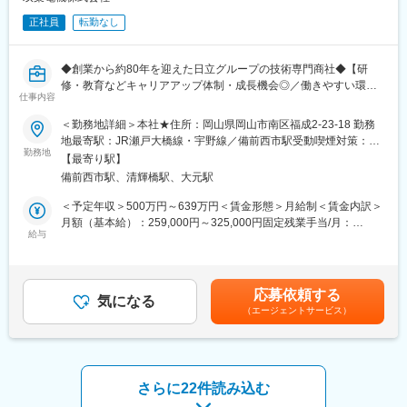
て、電気機器・重電機・空調機・情報・映像・通信・工機製品の
販売・保守サービスを展開する当社。幅広い分野で力を発揮して
正社員
転勤なし
■組織構成
おり、県内で高い知名度を誇っています。
20～50代まで幅広い世代が在籍し、若手も多い活気ある組織で
す。社歴や年齢に関係なくフラットな環境で、スタートアップな
◆創業から約80年を迎えた日立グループの技術専門商社◆【研
らではの挑戦意欲が根付いています。
修・教育などキャリアアップ体制・成長機会◎／働きやすい環境
仕事内容
◎】
■業務の魅力
＜勤務地詳細＞本社★住所：岡山県岡山市南区福成2-23-18 勤務
EV普及の社会的意義の高い事業に携わり、急速・普通充電器どち
■業務内容：
地最寄駅：JR瀬戸大橋線・宇野線／備前西市駅受動喫煙対策：屋
らも扱える幅広い知識・経験が身につきます。管理から現場まで
空調・換気・冷温水などの管工事を中心に、企業や工場を対象と
勤務地
内全面禁煙変更の範囲：会社の定める事業所
一貫して関われるため、自己成長やキャリアアップに直結しま
【最寄り駅】
した施工管理および設計・積算業務を担っていただける方を募集
す。
備前西市駅、清輝橋駅、大元駅
しております。
・空調／換気／冷温水等の管工事メイン
＜予定年収＞500万円～639万円＜賃金形態＞月給制＜賃金内訳＞
■教育体制
・建築物省エネに関わる設計、施工管理業務
月額（基本給）：259,000円～325,000円固定残業手当/月：
資格取得支援・手当が充実。入社後も電験三種や1級施工管理技士
給与
40,000円～51,000円（固定残業時間20時間0分/月）超過した時間
取得実績があり、受験・取得時とも手厚くサポートします。
■具体的には：
外労働の残業手当は追加支給＜月給＞299,000円～376,000円（一
・取引顧客：全部署（製造業・建設業）のお客様、一元顧客、販
律手当を含む）＜昇給有無＞有＜残業手当＞有＜給与補足＞※上記
■就業環境
売店
年収は賞与を含む金額です。■昇給：年1回（2025年6月実績）■賞
フレックスタイム制・リモートワーク中心、直行直帰可。年間休
応募依頼する
・部署全体月平均案件数：約15～20件
気になる
与：年2回（上期12月・下期3月）＊＊記載金額は、選考を通じて
日120日、完全週休2日制（土日祝）、各種休暇・福利厚生も充
（エージェントサービス）
・1人当たり１日平均件数：3～4件
上下する可能性があります。＊＊賃金はあくまでも目安の金額で
実。プライベートも大切にしながら働けます。
・取り扱う商材：空調・換気・冷温水等
あり、選考を通じて上下する可能性があります。月給(月額)は固定
・担当エリア：基本的には岡山県内での勤務が中心ですが、必要
手当を含めた表記です。
■想定されるキャリアパス
に応じて近隣県への出張もあります。
施工管理のプロフェッショナルとして経験を積み、将来的にはプ
さらに22件読み込む
ロジェクトマネージャーや工事部門リーダーなどへのキャリアア
■部署全体の仕事の流れ：
ップも可能です。