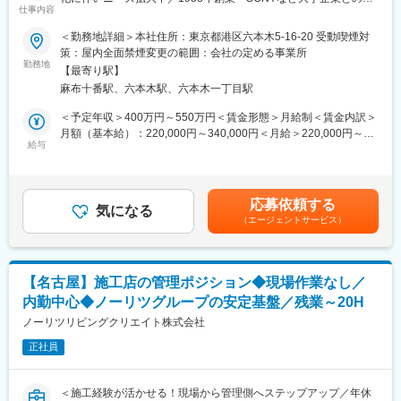
ボードルームを大型LED（138インチｘ２面分）を設置したハイ
す。
仕事内容
引多数◇
ブリッド会議室に改修。オンラインと対面のハイブリッド会議も
長年の実績と信頼のもと、継続的な需要が見込まれるため、長期
スムーズに開催が可能に。
＜勤務地詳細＞本社住所：東京都港区六本木5-16-20 受動喫煙対
的にキャリアを築いていただけます。
■業務概要
策：屋内全面禁煙変更の範囲：会社の定める事業所
「映像・音響／IT機器」等を用いてお客様の課題解決に向けたソ
勤務地
■魅力
変更の範囲：会社の定める業務
【最寄り駅】
リューションの提案を行っている当社にて、設計・施工管理職を
◎映像音響/ITのシステム設計、施工、サポートまで一貫して行っ
麻布十番駅、六本木駅、六本木一丁目駅
募集します。
ています。
※案件は1か月～1年のものまで様々
＜予定年収＞400万円～550万円＜賃金形態＞月給制＜賃金内訳＞
◎映像音響/ITシステムの制御プログラムやタッチパネルアプリケ
月額（基本給）：220,000円～340,000円＜月給＞220,000円～
■業務フロー
給与
ーション、Windowsアプリケーション等の設計や開発を行ってい
340,000円＜昇給有無＞有＜残業手当＞有＜給与補足＞※待遇は前
▽顧客との打ち合わせ（営業同行）・営業とのコミュニケーショ
ます。
職を考慮し、当社規定に基づき決定します。■昇給：あり（年1
ン
回）■賞与：あり（年2回）■モデル年収：35歳／500万円※賞与、
▽システムの系統立案
◎お客様の要望に合わせてソフトウェアとハードウェアの開発・
残業代など込み賃金はあくまでも目安の金額であり、選考を通じ
応募依頼する
▽系統図作成および機器の取り付け位置、通配線の検討
気になる
設計・製造を行っているため、幅広い選択肢の中から最適なシス
て上下する可能性があります。月給(月額)は固定手当を含めた表記
（エージェントサービス）
▽建築パートナーへの依頼図等の作成
テムの提供が可能です。
です。
▽現場における施工管理
▽取扱説明、完成図書作成
■働く環境
働きやすい環境づくりに積極的に取り組んでいます。具体的には
【名古屋】施工店の管理ポジション◆現場作業なし／
■入社後
『各部署の部長への権限移譲』が挙げられます。現場の状態を把
内勤中心◆ノーリツグループの安定基盤／残業～20H
＼未経験の方も安心してご応募ください／
握している部長に権限を移譲することで、社員の声を取り入れな
まずは半年ほどのOJTにて、一連の流れを覚えていただきます。
ノーリツリビングクリエイト株式会社
がら働き方改革を進めています。
メーカー主催の製品勉強会も定期的に行っているため、製品知識
正社員
は入社後に習得いただける環境です。
■企業情報
新生ソニーの代理店として電子機器販売市場へ参入し、会社の歩
■導入事例
みをスタートしました。以来、全国のお客様に映像・オーディオ
＜施工経験が活かせる！現場から管理側へステップアップ／年休
（1）不二家株式会社