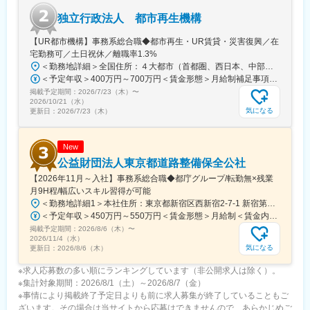
独立行政法人 都市再生機構
■働く環境：
現場では季節による厳しさもございますが、社内は20～30代を中
【UR都市機構】事務系総合職◆都市再生・UR賃貸・災害復興／在
心とした活気ある雰囲気で、コミュニケーションも取りやすく、
宅勤務可／土日祝休／離職率1.3%
フリーアドレスオフィスやドレスコードフリーを取り入れている
＜勤務地詳細＞全国住所：４大都市（首都圏、西日本、中部、九州）、その他主要都市 受動喫煙対策：屋内全面禁煙変更の範囲：会社の定める事業所（リモートワーク含む）
働きやすい環境です。
＜予定年収＞400万円～700万円＜賃金形態＞月給制補足事項なし＜賃金内訳＞月額（基本給）：253,400円～300,000円＜月給＞253,400円～300,000円＜昇給有無＞有＜残業手当＞有＜給与補足＞■賞与：年2回【年収例】28歳（担当）約530万円34歳（主査）約610万円※東京都・千葉県・神奈川県・埼玉県・茨城県で勤務する場合の地域間調整手当を加算した例※扶養家族がいる場合には扶養手当を別途支給※時間外手当を別途支給賃金はあくまでも目安の金額であり、選考を通じて上下する可能性があります。月給(月額)は固定手当を含めた表記です。
掲載予定期間：
変更の範囲：会社の定める業務
2026/7/23（木）
〜
2026/10/21（水）
気になる
更新日：
2026/7/23（木）
New
公益財団法人東京都道路整備保全公社
【2026年11月～入社】事務系総合職◆都庁グループ/転勤無×残業
月9H程/幅広いスキル習得が可能
＜勤務地詳細1＞本社住所：東京都新宿区西新宿2-7-1 新宿第一生命ビルディング20F勤務地最寄駅：各線／都庁駅受動喫煙対策：屋内全面禁煙＜勤務地詳細2＞東部営業所住所：東京都墨田区江東橋3-5-16 錦糸町パークタワー1階勤務地最寄駅：各線／錦糸町駅受動喫煙対策：屋内全面禁煙＜勤務地詳細3＞都営駐車場営業所住所：東京都中央区京橋1-10-1 勤務地最寄駅：JR線／東京駅受動喫煙対策：屋内全面禁煙変更の範囲：会社の定める事業所
＜予定年収＞450万円～550万円＜賃金形態＞月給制＜賃金内訳＞月額（基本給）：221,500円～300,000円＜月給＞221,500円～300,000円＜昇給有無＞有＜残業手当＞有＜給与補足＞※学歴・経験等を考慮の上、所定の基準に基づき給与を決定いたします【年収例】・役職：一般（入社1年目）大卒 民間経験4年 年収488万円／月給276,400円＋賞与＋各種手当・役職：一般（入社1年目）大卒 民間経験7年 年収538万円／月給287,700円＋賞与＋各種手当賃金はあくまでも目安の金額であり、選考を通じて上下する可能性があります。月給(月額)は固定手当を含めた表記です。
掲載予定期間：
2026/8/6（木）
〜
2026/11/4（水）
気になる
更新日：
2026/8/6（木）
※求人応募数の多い順にランキングしています（非公開求人は除く）。
※集計対象期間：2026/8/1（土）～2026/8/7（金）
※事情により掲載終了予定日よりも前に求人募集が終了していることもご
ざいます。その場合は当サイトから応募はできませんので、あらかじめご