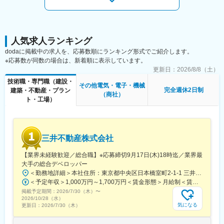
（1）営業経由の問い合わせに対して案件の概要を確認します
（2）要求される仕様や能力を図面へと落とし込み、設計をしてい
■企業の特徴/魅力
きます
EVインフラ拡大を担う成長企業で、自由度の高い働き方と新しい
（案件によって設計依頼がある場合、無い場合があります）
価値創造に挑戦できる職場です。
（3）仕様や能力、工期に応じた全体の工事費用を洗い出します
人気求人ランキング
（4）作成した見積もりを営業経由で提出・提案し、詳細をすり合
dodaに掲載中の求人を、応募数順にランキング形式でご紹介します。
変更の範囲：会社の定める業務
わせていきます
※応募数が同数の場合は、新着順に表示しています。
（5）受注案件の工事全体の施工を管理します（増設工事が多いで
更新日：
2026/8/8（土）
す）
技術職・専門職（建設・
具体的には、工程管理、品質管理、安全管理であり、外部協力業
その他電気・電子・機械
完全週休2日制
建築・不動産・プラン
者様の取り纏めを行います
（商社）
ト・工場）
■やりがい：
◎社会インフラを支えている実感
空調・換気・冷温水といった設備は、快適で安全な建物環境をつ
三井不動産株式会社
くるうえで欠かせない存在です。私たちの仕事は、そうした「当
たり前の快適さ」を支える重要な役割を担っています。
【業界未経験歓迎／総合職】※応募締切9月17日(木)18時迄／業界最
完成した現場を見たときの達成感は格別です。
大手の総合デベロッパー
＜勤務地詳細＞本社住所：東京都中央区日本橋室町2-1-1 三井本館勤務地最寄駅：東京メトロ銀座線・半蔵門線／三越前駅受動喫煙対策：屋内全面禁煙変更の範囲：会社の定める事業所（リモートワーク含む）
◎風通しが良く働きやすい職場
＜予定年収＞1,000万円～1,700万円＜賃金形態＞月給制＜賃金内訳＞月額（基本給）：470,000円～800,000円＜月給＞470,000円～800,000円＜昇給有無＞有＜残業手当＞有＜給与補足＞※経験に応ず※上記年収は基礎給与・賞与（2回）を含む。時間外勤務手当・諸手当別途支給。※あくまでモデルケースであり、実際の年収とは異なる可能性があります。処遇条件の詳細は内定後のオファー面談にてご説明いたします。賃金はあくまでも目安の金額であり、選考を通じて上下する可能性があります。月給(月額)は固定手当を含めた表記です。
職場は広々とした新しく綺麗なワンフロアで、営業と技術、その
掲載予定期間：
他の部署がコミュニケーション良く働いています。
2026/7/30（木）
〜
2026/10/28（水）
置き型社食等も導入し社内コミュニケーションを活発化するだけ
気になる
更新日：
2026/7/30（木）
でなく、企業内保育園も社会に先駆けて常備するなど、人財を大
事にしている会社です。