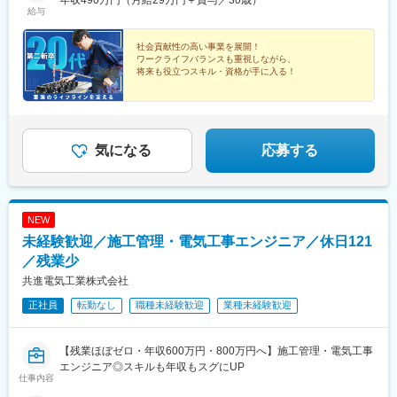
年収490万円（月給29万円＋賞与／30歳）
給与
社会貢献性の高い事業を展開！
ワークライフバランスも重視しながら、
将来も役立つスキル・資格が手に入る！
◎年間休日128日
◎完全週休2日制（土日祝休み）
◎残業月10時間未満
◎賞与の支給実績は6カ月分
◎資格取得支援制度あり
気になる
応募する
NEW
未経験歓迎／施工管理・電気工事エンジニア／休日121
／残業少
共進電気工業株式会社
正社員
転勤なし
職種未経験歓迎
業種未経験歓迎
【残業ほぼゼロ・年収600万円・800万円へ】施工管理・電気工事
エンジニア◎スキルも年収もスグにUP
仕事内容