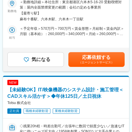
まずは既存の施工店対応や進捗確認からスタートし、徐々に担当
＜勤務地詳細＞本社住所：東京都港区六本木5-16-20 受動喫煙対
■業務概要
エリアをお任せしていきます。
策：屋内全面禁煙変更の範囲：会社の定める事業所
「映像・音響／IT機器」等を用いてお客様の課題解決に向けたソ
勤務地
【最寄り駅】
リューション提案を行っている当社にて、設計・施工管理職を募
■同ポジションの特徴
麻布十番駅、六本木駅、六本木一丁目駅
集します。
・内勤業務が中心で、体力的な負担を軽減できます
※期間：1か月～1年のものまで様々
・取替工事がメインのため、長期常駐はほぼありません
＜予定年収＞570万円～700万円＜賃金形態＞月給制＜賃金内訳＞
※出張：有（エリア：全国／期間：日帰り～1週間／頻度：3～4ヶ
・施工・営業・管理など、幅広い経験を活かせるポジションです
月額（基本給）：260,000円～340,000円＜月給＞260,000円～
月に1度）
給与
・社内外との調整力やコミュニケーション力が活かせます
340,000円＜昇給有無＞有＜残業手当＞有＜給与補足＞※待遇は前
職を考慮し、当社規定に基づき決定します。■昇給：あり（年1
■業務フロー
■働きやすさ
回）■賞与：あり（年2回）■モデル年収：35歳/650万円 40歳/700
▽顧客との打ち合わせ（営業同行）・営業とのコミュニケーショ
・年間休日128日／土日祝休み
万円 ※賞与、残業代など込み賃金はあくまでも目安
応募依頼する
ン
気になる
・内勤中心の業務スタイル
の金額であり、選考を通じて上下する可能性があります。月給(月
（エージェントサービス）
▽システムの系統立案
・長期常駐なし
額)は固定手当を含めた表記です。
▽系統図作成および機器の取り付け位置、通配線の検討
・在宅勤務相談可
▽建築パートナーへの依頼図等の作成
▽現場における施工管理
■ステップアップ
NEW
▽取扱説明、完成図書作成
住宅設備に関する施工・営業・管理などのご経験を活かし、現場
【未経験OK】IT/映像機器のシステム設計・施工管理＜
作業から“管理・マネジメント側”へキャリアチェンジが可能です。
■導入事例
CADスキル活かす＞◆年休125日／土日祝休
協力施工店の統括や品質管理を担うポジションとして、調整力・
（1）不二家
マネジメント力を高めながら、市場価値の高いスキルを身につけ
Totsu 株式会社
「食品工場の敷地内に不審者を入れない」という観点から、ネッ
られます。
正社員
職種未経験歓迎
業種未経験歓迎
トワークカメラシステムや静脈認証による入退管理システムの導
入を支援。
■安定基盤
東証プライム上場グループの一員として、住宅設備という生活に
◇残業20h程・時差出勤可／出張年に数回で頻度少ない／急速なIT
（2）ファイザー
欠かせない分野を支えており、安定した事業基盤を確立していま
化に伴いニーズ拡大中／1958年創業・SONYなど大手企業との取