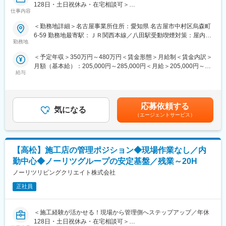
機器やそれらを融合したシステムを提供、更にICT化されたソリュ
128日・土日祝休み・在宅相談可＞
「食品工場の敷地内に不審者を入れない」という観点から、ネッ
ーションを提供してまいりました。
仕事内容
トワークカメラシステムや静脈認証による入退管理システムの導
日々努力を重ね、Intelligent Solutions Providerとして期待を超え
＼おすすめポイント／
＜勤務地詳細＞名古屋事業所住所：愛知県 名古屋市中村区烏森町
入を支援。
るサービスを提供することを目指しております。
◎東証プライム上場グループの安定基盤
6-59 勤務地最寄駅：ＪＲ関西本線／八田駅受動喫煙対策：屋内喫
◎施工経験を活かして内勤中心へキャリアチェンジ可能
勤務地
煙可能場所あり変更の範囲：会社の定める事業所（リモートワー
（2）ファイザー株式会社
変更の範囲：会社の定める業務
◎年休128日／土日祝休み／働き方改善が叶う環境
ク含む）
ボードルームを大型LED（138インチｘ２面分）を設置したハイ
＜予定年収＞350万円～480万円＜賃金形態＞月給制＜賃金内訳＞
ブリッド会議室に改修。オンラインと対面のハイブリッド会議も
月額（基本給）：205,000円～285,000円＜月給＞205,000円～
■業務内容
スムーズに開催が可能に。
給与
285,000円＜昇給有無＞有＜残業手当＞有＜給与補足＞※年齢・能
給湯器・ガスコンロ・浴室乾燥機・床暖房など、住宅設備機器を
力など考慮の上、決定します。■昇給：年1回■賞与：年2回■モデ
取り扱う当社にて、協力施工店のマネジメント・調整業務をお任
■当社の強み
ル年収：456万円／30代(3年目)・全国転勤有（月給26.5万円＋賞
せします。
◎映像音響/ITのシステム設計、施工、サポートまで一貫して行っ
与＋各種手当）543万円／40代前半・入社10年・全国転勤有・役
実際に工事を行うのではなく、施工品質や進捗を管理し、円滑な
応募依頼する
ています。
気になる
職あり（月給31万円＋賞与＋各種手当）賃金はあくまでも目安の
施工体制を構築する“司令塔”の役割です。
（エージェントサービス）
金額であり、選考を通じて上下する可能性があります。月給(月額)
これまでの経験や知識を活かし、無理のない働き方で長期的にご
◎映像音響/ITシステムの制御プログラムやタッチパネルアプリケ
は固定手当を含めた表記です。
活躍いただけます。
ーション、Windowsアプリケーション等の設計や開発を行ってい
ます。
【高松】施工店の管理ポジション◆現場作業なし／内
■業務詳細
・協力施工店との現場打合せ、工事内容の確認
勤中心◆ノーリツグループの安定基盤／残業～20H
◎お客様の要望に合わせてソフトウェアとハードウェアの開発・
・施工スケジュール・進捗管理
ノーリツリビングクリエイト株式会社
設計・製造を行っているため、幅広い選択肢の中から最適なシス
・施工品質のチェック、改善提案
テムの提供が可能です。
・協力施工店との関係構築、体制整備
正社員
・社内システム・アプリを活用した連携業務
■働き方
・社内関係部署との調整 など
・年間休日：125日
＜施工経験が活かせる！現場から管理側へステップアップ／年休
※実際の施工作業は発生しません
・残業：20時間程
128日・土日祝休み・在宅相談可＞
※ご経験に応じて段階的に業務をお任せします