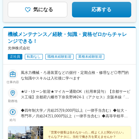
気になる
応募する
機械メンテナンス／経験・知識・資格ゼロからチャレ
ンジできる！
光伸株式会社
正社員
転勤なし
職種未経験歓迎
業種未経験歓迎
風水力機械・ろ過装置などの据付・定期点検・修理など◎専門的
な知識やスキルは入社後に学べます
仕事内容
★U・Iターン歓迎★マイカー通勤OK（社用車貸与）【京都サービ
ス工場】京都府八幡市下奈良野神24-1（アクセス）京阪本線「石
勤務地
清水八幡宮駅」より車で8分※受動喫煙対策あり（オフィス内禁
煙）
◆四年制大学／月給25万9,000円以上（一律手当含む）◆短大・
専門卒／月給24万1,000円以上（一律手当含む）◆高等学校卒／
給与
月給22万2,000円以上（一律手当含む）※給与は各学卒の初任給と
なります（経験・能力等を考慮の上、決定します）
「営業や接客は合わなかった…程よく人と関わりたい」
そんなアナタに。当社で働き方を変えませんか？