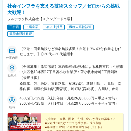
社会インフラを支える技術スタッフ／ゼロからの挑戦
大歓迎！
フルテック株式会社【スタンダード市場】
正社員
上場企業
5名以上採用
職種未経験歓迎
業種未経験歓迎
【空港・商業施設など有名施設多数！自動ドアの取付作業をお任
せします。】◎20代～30代活躍中
仕事内容
【全国募集！希望考慮】車通勤可※勤務地による札幌支店：札幌市
中央区北13条西17丁目苫小牧営業所：苫小牧市緑町2丁目釧路支
勤務地
店：釧路市古川町帯広営業所：帯広市白樺16条西20丁目旭川支
【最寄り駅】
店：旭川市東4条10丁目北見営業所：北見市高栄東町1丁目稚内サ
桑園駅、苫小牧駅、東釧路駅、柏林台駅、新旭川駅、北見駅、南
ービスステーション：稚内市栄5丁目弘前サービスステーション：
稚内駅、運動公園前駅(青森県)、卸町駅(宮城県)、古川駅、赤井
弘前市高田5丁目仙台支店：仙台市若林区大和町4丁目古川営業
駅、小佐野駅、北上駅、馬込駅、浅草駅、千川駅、矢川駅、南宇
所：大崎市古川旭1丁目いわき営業所：いわき市好間町中好間釜石
450万円／29歳 入社3年目（月給26万8,000円＋手当＋賞与）
都宮駅、都筑ふれあいの丘駅、原当麻駅、南与野駅、雑餉隈駅、
サービスステーション：釜石市定内町2丁目北上営業所：北上市鬼
350万円／25歳 入社1年目（月給20万5,500円＋手当＋賞与）
薬師堂駅(宮城県)、本所吾妻橋駅
給与
柳町東京支店：大田区東馬込1丁目東京東サービスステーション：
墨田区吾妻橋1丁目東京西北サービスステーション：豊島区要町3
丁目国立営業所：国立市富士見台3丁目宇都宮支店：宇都宮市滝の
＼北海道～東北～関東～九州、全22か所での募集！／
■安定性×新たなニーズも生まれる成長市場
原1丁目横浜支店：横浜市都筑区富士見が丘相模原営業所：相模原
■年間休日129日／完全週休2日制（土日祝）
市南区当麻埼玉支店：さいたま市桜区栄和1丁目福岡支店：大野城