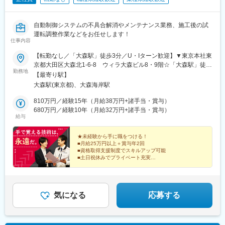
自動制御システムの不具合解消やメンテナンス業務、施工後の試
運転調整作業などをお任せします！
仕事内容
【転勤なし／「大森駅」徒歩3分／U・Iターン歓迎】▼東京本社東
京都大田区大森北1-6-8 ウィラ大森ビル8・9階☆「大森駅」徒歩
勤務地
3分※受動喫煙対策あり
【最寄り駅】
大森駅(東京都)、大森海岸駅
810万円／経験15年（月給38万円+諸手当・賞与）
680万円／経験10年（月給32万円+諸手当・賞与）
給与
★未経験から手に職をつける！
■月給25万円以上＋賞与年2回
■資格取得支援制度でスキルアップ可能
■土日祝休みでプライベート充実
■設立以来業績は右肩上がりの安定基盤
■働きやすさ◎実働7.5時間
■既婚6割！家庭にも理解がある職場
気になる
応募する