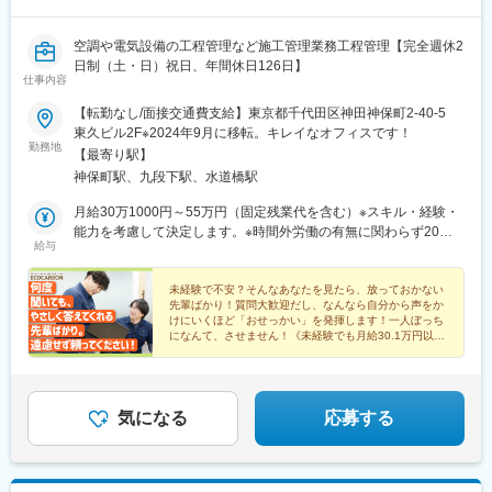
空調や電気設備の工程管理など施工管理業務工程管理【完全週休2
日制（土・日）祝日、年間休日126日】
仕事内容
【転勤なし/面接交通費支給】東京都千代田区神田神保町2-40-5
東久ビル2F※2024年9月に移転。キレイなオフィスです！
勤務地
【最寄り駅】
神保町駅、九段下駅、水道橋駅
月給30万1000円～55万円（固定残業代を含む）※スキル・経験・
能力を考慮して決定します。※時間外労働の有無に関わらず20時
給与
間分を、月4万円以上支給上記を超える時間外労働分は追加で支給
未経験で不安？そんなあなたを見たら、放っておかない
先輩ばかり！質問大歓迎だし、なんなら自分から声をか
けにいくほど「おせっかい」を発揮します！一人ぼっち
になんて、させません！《未経験でも月給30.1万円以
上》《年間休日126日》《賞与年2回》
気になる
応募する