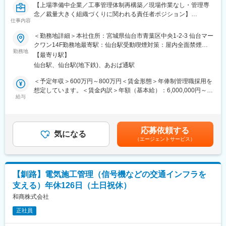
■担当エリア：
変更の範囲：会社の定める業務
【上場準備中企業／工事管理体制再構築／現場作業なし・管理専
近畿がメインとなります。
念／裁量大きく組織づくりに関われる責任者ポジション】
※社用車にて現地に赴いていただきます。
仕事内容
■業務概要
＜勤務地詳細＞本社住所：宮城県仙台市青葉区中央1-2-3 仙台マー
■募集背景：
当社ライフデザイン事業部（工事課）にて、太陽光発電システム
クワン14F勤務地最寄駅：仙台駅受動喫煙対策：屋内全面禁煙変
当社は2024年5月に創業100年となり、NECの販売特約店として
や蓄電池、住宅設備、リフォーム等の工事全体の進行管理、営業
勤務地
更の範囲：会社の定める事業所
着実に実績を積み、成長してきました。大手企業との取引も多数
【最寄り駅】
担当・協力会社・お客様との調整、発注・工程・品質管理、メン
あり、業績は安定しています。
仙台駅、仙台駅(地下鉄)、あおば通駅
バーマネジメント、業務フローの整備・改善など部門運営の中核
今回は増加するニーズに対応し、そしてさらなるサービス向上に
を担う責任者業務を担当いただきます。現場作業はなく、管理・
＜予定年収＞600万円～800万円＜賃金形態＞年俸制管理職採用を
向けた増員募集です。
改善業務に集中できる職務です。
想定しています。＜賃金内訳＞年額（基本給）：6,000,000円～
給与
8,000,000円＜月額＞500,000円～666,666円（12分割）＜昇給有
■特徴：
■業務詳細
無＞有＜残業手当＞有＜給与補足＞年収は経験、能力、前職給与
◎大手顧客の担当可能！
太陽光や蓄電池、住宅設備、塗装、住宅点検などの工事進行管理
を考慮の上、決定します。詳細な給与条件は選考の中でご説明し
大手様の機械を設計施工できることと、特殊な機械や扱う商材も
を中心に、お客様・営業担当・協力会社との日程調整や情報連
ます。賃金はあくまでも目安の金額であり、選考を通じて上下す
多いです。
応募依頼する
携、発注・工程・完工の管理、施工・対応品質の確認と改善を行
気になる
る可能性があります。月給(月額)は固定手当を含めた表記です。
（エージェントサービス）
います。業務フローの整理・改善やチェック体制の構築、協力会
◎商材の幅充実！
社の評価・管理、工事課メンバーのマネジメント・育成、営業部
商材が限定されておらず他社ではない商材の幅が多いです。NEC
門との連携強化、クレームや納期遅延発生時の対応と再発防止策
の大型機まで触れることができます。
の策定、部門KPIの管理・改善施策実行等、管理者として幅広い業
直取引していることで、メーカーからの提案などもできます。
【釧路】電気施工管理（信号機などの交通インフラを
務を推進します。
支える）年休126日（土日祝休）
◎資格補助あり！
■扱うサービス
和商株式会社
工事担任者の国家資格と社内ライセンスを取っていただくため、
太陽光発電システム、蓄電池、住宅設備、リフォーム、塗装、住
補助もございます。（社内条件あり）
正社員
宅点検など住まいの快適化・省エネ化を実現するサービスを提供
ゆくゆくは管理職を目指していただけます。
しています。