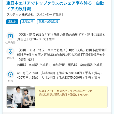
東日本エリアでトップクラスのシェア率を誇る！自動
ドアの設計職
フルテック株式会社【スタンダード市場】
正社員
上場企業
業種未経験歓迎
【空港・商業施設など有名施設の建物の自動ドア・建具の設計を
お任せ】◎20～30代活躍中
仕事内容
【秋田・仙台・埼玉・東京で募集！】■秋田支店／秋田市南通宮田
6番8号■仙台支店／宮城県仙台市若林区大和町4丁目6番43号■埼玉
勤務地
支店／埼玉県さいたま市桜区栄和1丁目14番8■東京支店／大田区
【最寄り駅】
東馬込1丁目33番6号※マイカー通勤可（拠点により異なる）※U・I
秋田駅、卸町駅(宮城県)、南与野駅、馬込駅、薬師堂駅(宮城県)
ターン歓迎
460万円／29歳 入社3年目（月給26万8,000円＋手当＋賞与）
400万円／25歳 入社1年目（月給23万5,000円＋手当＋賞与）
給与
経験を活かし、将来のキャリアを確かなモノに！
安定性抜群の環境で飛躍を目指しませんか？