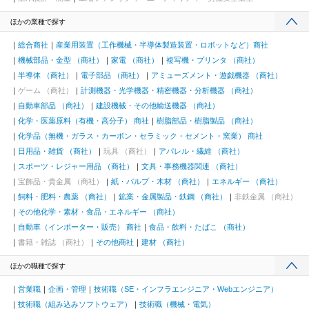
ほかの業種で探す
総合商社
産業用装置（工作機械・半導体製造装置・ロボットなど）商社
機械部品・金型 （商社）
家電 （商社）
複写機・プリンタ （商社）
半導体 （商社）
電子部品 （商社）
アミューズメント・遊戯機器 （商社）
ゲーム （商社）
計測機器・光学機器・精密機器・分析機器 （商社）
自動車部品 （商社）
建設機械・その他輸送機器 （商社）
化学・医薬原料（有機・高分子） 商社
樹脂部品・樹脂製品 （商社）
化学品（無機・ガラス・カーボン・セラミック・セメント・窯業） 商社
日用品・雑貨 （商社）
玩具 （商社）
アパレル・繊維 （商社）
スポーツ・レジャー用品 （商社）
文具・事務機器関連 （商社）
宝飾品・貴金属 （商社）
紙・パルプ・木材 （商社）
エネルギー （商社）
飼料・肥料・農薬 （商社）
鉱業・金属製品・鉄鋼 （商社）
非鉄金属 （商社）
その他化学・素材・食品・エネルギー （商社）
自動車（インポーター・販売） 商社
食品・飲料・たばこ （商社）
書籍・雑誌 （商社）
その他商社
建材 （商社）
ほかの職種で探す
営業職
企画・管理
技術職（SE・インフラエンジニア・Webエンジニア）
技術職（組み込みソフトウェア）
技術職（機械・電気）