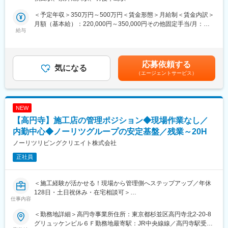
■業務詳細：
・予算管理：予算内での高品質な部材選定 等
＜予定年収＞350万円～500万円＜賃金形態＞月給制＜賃金内訳＞
・工程管理：工期のスケジュール管理
月額（基本給）：220,000円～350,000円その他固定手当/月：
・施工図面の作成
給与
11,500円＜月給＞231,500円～361,500円＜昇給有無＞有＜残業手
・安全管理
当＞有＜給与補足＞※基本給は経験やスキルに応じて決定します。
・協力業者との折衝
■賞与：年2回（定例給与の2か月分/年間）■昇給：年1回■固定手
現場で働く職人さんをまとめたり、工事のスケジュールや現場の
当内訳：住宅手当8000円／食事手当3500円賃金はあくまでも目安
応募依頼する
安全、品質などをチェック・管理する仕事です。
気になる
の金額であり、選考を通じて上下する可能性があります。月給(月
（エージェントサービス）
実は事務作業なども多く、国家資格もあり、手に職をつけられ
額)は固定手当を含めた表記です。
る、市場でも引く手あまたのお仕事です！
■主な工事エリア：
NEW
秋田県内全域。
【高円寺】施工店の管理ポジション◆現場作業なし／
現場によっては直行直帰も可能です。（秋田市内の現場は基本的
には直行直帰無し）
内勤中心◆ノーリツグループの安定基盤／残業～20H
宿泊出張を伴う出張の発生もございますが、基本的には秋田県内
ノーリツリビングクリエイト株式会社
の工事となるので発生をしても年2～3回程度です。
正社員
■働き方について：
・残業時間：月平均20時間程度（作業スケジュールの調整をする
＜施工経験が活かせる！現場から管理側へステップアップ／年休
こと複数工事対応を避ける取り組みをしており残業の発生を抑制
128日・土日祝休み・在宅相談可＞
しています）
仕事内容
・夜間での工事対応：発生しても年1～2回程度
＼おすすめポイント／
＜勤務地詳細＞高円寺事業所住所：東京都杉並区高円寺北2-20-8
◎東証プライム上場グループの安定基盤
■入社後の流れ：
グリュッケンビル６Ｆ勤務地最寄駅：JR中央線線／高円寺駅受動