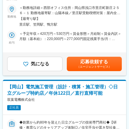
長期就業しやすさ◎】
発電
■安定基盤
＜勤務地詳細＞西部オフィス住所：岡山県浅口市里庄町新庄２５
＜取り扱っている商材の機能や働き＞
東証プライム上場グループの一員として、住宅設備という生活に
■募集背景：
６－１ 勤務地最寄駅：山陽本線／里庄駅受動喫煙対策：屋内全面
・ポンプ…飲み水を加圧・揚水して配水する。市街地が浸水しな
欠かせない分野を支えており、安定した事業基盤を確立していま
当社では、工事現場の施工管理業務を中心に、電気・設備工事に
勤務地
禁煙変更の範囲：会社の定める事業所（リモートワーク含む）
いよう排水する。
【最寄り駅】
す。
関する見積書の作成、積算、図面の作成などを担当していただけ
・制御盤…各機器を制御する
長年の実績と信頼のもと、継続的な需要が見込まれるため、長期
里庄駅、笠岡駅、鴨方駅
る方を募集しています。
・中央監視制御装置…遠隔地の機器状況を監視又は制御する
的にキャリアを築いていただけます。
主な業務内容は、現場の進行管理や安全管理に加え、工事に必要
＜予定年収＞420万円～530万円＜賃金形態＞月給制＜賃金内訳＞
・IoTクラウド監視…遠隔地の機器状況をクラウド監視する
な図面作成、コストの見積もり（積算）業務など、施工計画から
月額（基本給）：220,000円～277,000円固定残業手当/月：
・発電機…非常時の停電に備えて発電する
変更の範囲：会社の定める業務
実行まで幅広い領域をカバーします。
給与
35,000円～43,000円（固定残業時間20時間0分/月）超過した時間
・小水力発電…環境負荷軽減を目的として余剰エネルギーで発電
現場の状況を正確に把握し、スムーズな工事進行を支える重要な
外労働の残業手当は追加支給＜月給＞255,000円～320,000円（一
する
ポジションです。
律手当を含む）＜昇給有無＞有＜残業手当＞有＜給与補足＞※ 給
お客様は、製造業の工場やオフィスが中心で、現場ごとに異なる
与については役職により変わります。 入社後の役職については、
■入社後の成長ステップ：
応募依頼する
ニーズに対応する柔軟性と調整力が求められます。
気になる
これまでのご経験やスキルを十分に考慮し、適切なポジションを
入社後まずは、先輩社員と同行しながら業務を行い、当社の事業
（エージェントサービス）
これまでのご経験を活かし、安全と品質の両立を目指した現場づ
ご用意いたします。 ■昇給：年1回（昨年6月実績）■賞与：年2回
内容や顧客、業務の進め方について理解を深めていただきます
くりに積極的に取り組んでいただける方をお待ちしております。
（上期12月・下期3月／過去実績4.5～7.2ヶ月分）賃金はあくまで
（目安：約1ヶ月）。
も目安の金額であり、選考を通じて上下する可能性があります。
実務を通じてより具体的な業務内容や役割を習得していただきま
■業務内容：
月給(月額)は固定手当を含めた表記です。
す（目安：約2ヶ月）。
【岡山】電気施工管理（設計・積算・施工管理）◇日
・クライアントとの打ち合わせから現場管理まで、施工管理業務
次のステップとして、技術部員の業務内容を把握するため、技術
立グループ特約店／年休122日／直行直帰可能
全般をお任せします
部員に同行しながら現場理解を深めていただきます（目安：約3ヶ
・電気や設備工事に関する見積作成、積算、図面作成など、幅広
双葉電機株式会社
月）。
い業務に携わっていただけます
一定の経験を積んだ後は、個々の適性や経験に応じて設定された
正社員
・大手ゼネコンとは異なり、長期間にわたる現場拘束はほとんど
ミッションに基づき、施工管理や部下のマネジメントなどの業務
ありません。
を通じて、さらなるスキル向上を目指していただくことを想定し
※お客様は、製造業の工場やオフィスが中心です。土日に勤務が発
ています。
◆創業から約80年を迎えた日立グループの技術専門商社◆【研
生した場合は、代休を取得できる体制を整えています。
修・教育などのキャリアアップ体制◎／住宅手当や置き型社食等