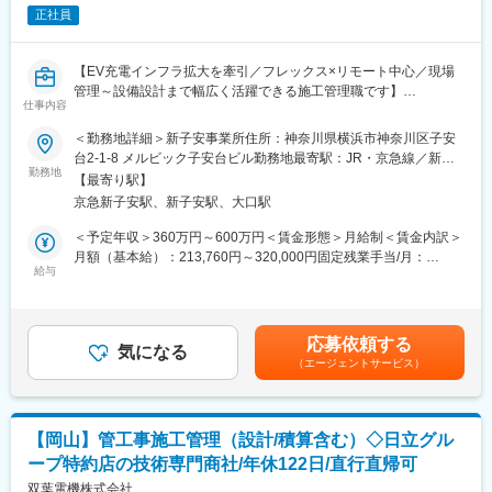
きます（案件によって設計依頼がある場合、無い場合がありま
正社員
す）
（3）仕様や能力、工期に応じた全体の工事費用を洗い出します
（4）作成した見積もりを営業経由で提出・提案し、詳細をすり合
【EV充電インフラ拡大を牽引／フレックス×リモート中心／現場
わせていきます
管理～設備設計まで幅広く活躍できる施工管理職です】
（5）受注案件の工事全体の施工を管理します（増設工事が多いで
仕事内容
■業務概要
す）
当社はEV（電気自動車）充電インフラの設置や関連アプリ開発を
＜勤務地詳細＞新子安事業所住所：神奈川県横浜市神奈川区子安
※具体的には、工程管理、品質管理、安全管理であり、外部協力業
行っており、シェア拡大に伴う施工管理職を募集しています。主
台2-1-8 メルビック子安台ビル勤務地最寄駅：JR・京急線／新子
者様の取り纏めを行います
に、EV充電器の設置工事に関する現場マネジメント、電気設備設
勤務地
安駅受動喫煙対策：屋内全面禁煙変更の範囲：会社の定める事業
【最寄り駅】
計、協力会社との折衝、工事進捗・安全・品質管理全般をお任せ
所（リモートワーク含む）
■やりがい：
京急新子安駅、新子安駅、大口駅
します。現場は企業・事業所、物流施設、集合住宅駐車場など多
◇社会インフラを支えている実感
様な環境です。現場リーダーとして幅広い裁量をもって業務を進
＜予定年収＞360万円～600万円＜賃金形態＞月給制＜賃金内訳＞
空調・換気・冷温水といった設備は、快適で安全な建物環境をつ
めていただきます。
月額（基本給）：213,760円～320,000円固定残業手当/月：
くるうえで欠かせない存在です。私たちの仕事は、そうした「当
給与
75,150円～150,000円（固定残業時間45時間0分/月）超過した時
たり前の快適さ」を支える重要な役割を担っています。完成した
■業務詳細
間外労働の残業手当は追加支給＜月給＞288,910円～470,000円
現場を見たときの達成感は格別です。
・現地調査（設置場所の確認、配線ルート設計、電力容量確認）
（一律手当を含む）＜昇給有無＞有＜残業手当＞有＜給与補足＞
◇風通しが良く働きやすい職場
・協力会社や電気工事業者の選定・手配、必要部材の発注
月給には45時間分の固定残業代を含み、超過分は別途全額支給。
職場は広々とした新しく綺麗なワンフロアで、営業と技術、その
応募依頼する
・工事工程表作成、当日進捗管理、現場での安全・品質の確認
気になる
月払賞与あり（業績により変動）。賃金はあくまでも目安の金額
他の部署がコミュニケーション良く働いています。置き型社食等
（エージェントサービス）
・図面修正や報告書等の書類作成
であり、選考を通じて上下する可能性があります。月給(月額)は固
も導入し社内コミュニケーションを活発化するだけでなく、企業
・子会社のジャパンチャージソリューションズと密に連携し、現
定手当を含めた表記です。
内保育園も社会に先駆けて常備するなど、人財を大事にしている
場全体の差配
会社です。
・必要に応じて現場への直行直帰も可能
【岡山】管工事施工管理（設計/積算含む）◇日立グル
■当社の魅力：
ープ特約店の技術専門商社/年休122日/直行直帰可
■扱うサービス
中四国でも有数の日立製作所および日立グループの専門商社とし
普通・急速充電器の設置、アプリ連動型EV充電サービス
双葉電機株式会社