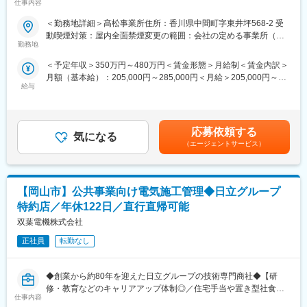
・出張：有（エリア：全国／期間：日帰り～1週間／頻度：3～4
仕事内容
ヶ月に1度）
＼おすすめポイント／
■入社後の流れ
＜勤務地詳細＞髙松事業所住所：香川県中間町字東井坪568-2 受
・その他：時差出勤可
◎東証プライム上場グループの安定基盤
入社後は、先輩社員との同行やOJTを通じて業務理解を深めてい
動喫煙対策：屋内全面禁煙変更の範囲：会社の定める事業所（リ
◎施工経験を活かして内勤中心へキャリアチェンジ可能
ただきます。
勤務地
モートワーク含む）
■社風
◎年休128日／土日祝休み／働き方改善が叶う環境
まずは既存の施工店対応や進捗確認からスタートし、徐々に担当
社員思いのアットホームな雰囲気です。日頃の頑張りに感謝を伝
＜予定年収＞350万円～480万円＜賃金形態＞月給制＜賃金内訳＞
エリアをお任せしていきます。
え、楽しむ時間として社員と家族をテーマパークや水族館等に招
月額（基本給）：205,000円～285,000円＜月給＞205,000円～
■業務内容
給与
待したこともあります。
285,000円＜昇給有無＞有＜残業手当＞有＜給与補足＞※年齢・能
給湯器・ガスコンロ・浴室乾燥機・床暖房など、住宅設備機器を
■同ポジションの特徴
力など考慮の上、決定します。■昇給：年1回■賞与：年2回■モデ
取り扱う当社にて、協力施工店のマネジメント・調整業務をお任
・内勤業務が中心で、体力的な負担を軽減できます
■過去の入社理由
ル年収：450万円／30代(3年目)・全国転勤有（月給26.5万円＋賞
せします。
・取替工事がメインのため、長期常駐はありません
・一緒に働く方や社風とのマッチ
与＋各種手当）536万円／40代前半・入社10年・全国転勤有・役
実際に工事を行うのではなく、施工品質や進捗を管理し、円滑な
・施工・営業・管理など、幅広い経験を活かせるポジションです
応募依頼する
気になる
・働きやすい環境が整っており、長期就業ができると感じた
職あり（月給31万円＋賞与＋各種手当）賃金はあくまでも目安の
施工体制を構築する“司令塔”の役割です。
・社内外との調整力やコミュニケーション力が活かせます
（エージェントサービス）
金額であり、選考を通じて上下する可能性があります。月給(月額)
これまでの経験や知識を活かし、無理のない働き方で長期的にご
変更の範囲：会社の定める業務
は固定手当を含めた表記です。
活躍いただけます。
■働きやすさ
・年間休日128日／土日祝休み
【岡山市】公共事業向け電気施工管理◆日立グループ
■業務詳細
・内勤中心の業務スタイル
・協力施工店との現場打合せ、工事内容の確認
・長期常駐なし
特約店／年休122日／直行直帰可能
・施工スケジュール・進捗管理
・在宅勤務相談可
双葉電機株式会社
・施工品質のチェック、改善提案
・協力施工店との関係構築、体制整備
正社員
転勤なし
■ステップアップ
・社内システム・アプリを活用した連携業務
住宅設備に関する施工・営業・管理などのご経験を活かし、現場
・社内関係部署との調整 など
作業から“管理・マネジメント側”へキャリアチェンジが可能です。
◆創業から約80年を迎えた日立グループの技術専門商社◆【研
※実際の施工作業は発生しません
協力施工店の統括や品質管理を担うポジションとして、調整力・
修・教育などのキャリアアップ体制◎／住宅手当や置き型社食等
※ご経験に応じて段階的に業務をお任せします
マネジメント力を高めながら、市場価値の高いスキルを身につけ
仕事内容
長期就業しやすさ◎】
られます。