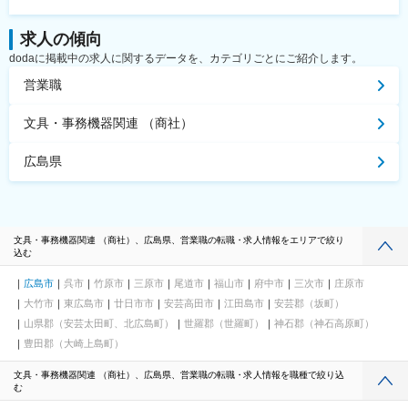
求人の傾向
dodaに掲載中の求人に関するデータを、カテゴリごとにご紹介します。
営業職
文具・事務機器関連 （商社）
広島県
文具・事務機器関連 （商社）、広島県、営業職の転職・求人情報をエリアで絞り
込む
広島市
呉市
竹原市
三原市
尾道市
福山市
府中市
三次市
庄原市
大竹市
東広島市
廿日市市
安芸高田市
江田島市
安芸郡（坂町）
山県郡（安芸太田町、北広島町）
世羅郡（世羅町）
神石郡（神石高原町）
豊田郡（大崎上島町）
文具・事務機器関連 （商社）、広島県、営業職の転職・求人情報を職種で絞り込
む