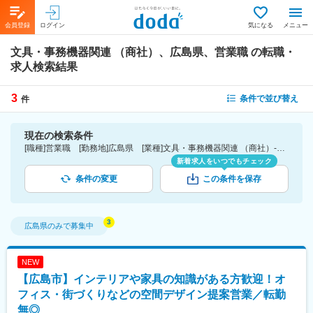
会員登録
ログイン
気になる
メニュー
文具・事務機器関連 （商社）、広島県、営業職
の転職・
求人検索結果
3
条件で並び替え
件
現在の検索条件
[職種]営業職 [勤務地]広島県 [業種]文具・事務機器関連 （商社）-商社業界
新着求人をいつでもチェック
条件の変更
この条件を保存
広島県
のみで募集中
NEW
【広島市】インテリアや家具の知識がある方歓迎！オ
フィス・街づくりなどの空間デザイン提案営業／転勤
無◎