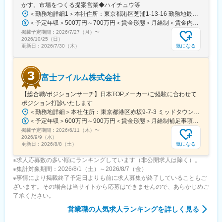
既存顧客担当、新規開拓、チームリーダー、DXスペシャリスト、
かす。市場をつくる提案営業◆ハイチュウ等
事業部横断の推進担当など多様なキャリアが描けます。
＜勤務地詳細1＞本社住所：東京都港区芝浦1-13-16 勤務地最寄駅：JR、都営三田、都営浅草線／田町、三田駅受動喫煙対策：屋内全面禁煙＜勤務地詳細2＞中部支店住所：名古屋市東区徳川1-15-30 勤務地最寄駅：名古屋市営地下鉄桜通線／高岳駅受動喫煙対策：屋内喫煙可能場所あり＜勤務地詳細3＞関西支店住所：尼崎市上坂部1-1-1 勤務地最寄駅：JR線／塚口駅受動喫煙対策：屋内全面禁煙変更の範囲：会社の定める事業所（リモートワーク含む）
＜予定年収＞500万円～700万円＜賃金形態＞月給制＜賃金内訳＞月額（基本給）：240,000円～320,000円＜月給＞240,000円～320,000円＜昇給有無＞有＜残業手当＞有＜給与補足＞■昇給：年1回（4月）■賞与：年2回（6月、12月）賃金はあくまでも目安の金額であり、選考を通じて上下する可能性があります。月給(月額)は固定手当を含めた表記です。
■企業の特徴/魅力
掲載予定期間：
2026/7/27（月）
〜
創業85年以上の中四国エリアに強みをもつ地域密着企業です。長
2026/10/25（日）
年の信頼と実績をベースに、迅速なサポート体制でお客様から一
気になる
更新日：
2026/7/30（木）
番に選ばれる会社（ファーストコールカンパニー）を目指してい
ます。
富士フイルム株式会社
変更の範囲：会社の定める業務
【総合職/ポジションサーチ】日本TOPメーカー/ご経験に合わせて
ポジション打診いたします
＜勤務地詳細＞本社住所：東京都港区赤坂9-7-3 ミッドタウン・ウェスト勤務地最寄駅：東京メトロ日比谷線／都営大江戸線／六本木駅受動喫煙対策：敷地内全面禁煙
＜予定年収＞600万円～900万円＜賃金形態＞月給制補足事項なし＜賃金内訳＞月額（基本給）：300,000円～500,000円＜月給＞300,000円～500,000円＜昇給有無＞有＜残業手当＞有賃金はあくまでも目安の金額であり、選考を通じて上下する可能性があります。月給(月額)は固定手当を含めた表記です。
掲載予定期間：
2026/6/11（木）
〜
2026/9/9（水）
気になる
更新日：
2026/8/8（土）
※求人応募数の多い順にランキングしています（非公開求人は除く）。
※集計対象期間：2026/8/1（土）～2026/8/7（金）
※事情により掲載終了予定日よりも前に求人募集が終了していることもご
ざいます。その場合は当サイトから応募はできませんので、あらかじめご
了承ください。
営業職
の人気求人ランキングを詳しく見る