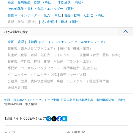
鉱業・金属製品・鉄鋼 （商社）
非鉄金属 （商社）
その他化学・素材・食品・エネルギー （商社）
自動車（インポーター・販売） 商社
食品・飲料・たばこ （商社）
書籍・雑誌 （商社）
その他商社
建材 （商社）
ほかの職種で探す
企画・管理
技術職（SE・インフラエンジニア・Webエンジニア）
技術職（組み込みソフトウェア）
技術職（機械・電気）
技術職（化学・素材・化粧品・トイレタリー）
技術職（食品・香料・飼料）
技術職・専門職（建設・建築・不動産・プラント・工場）
専門職（コンサルティングファーム・専門事務所・監査法人）
クリエイター・クリエイティブ職
販売・サービス職
公務員・教員・農林水産関連職
事務・アシスタント
医療系専門職
金融系専門職
転職・求人doda（デューダ）トップ
中国･四国
広島県
商社業界
文具・事務機器関連 （商社）
営業職の転職・求人情報
転職サイト dodaをシェア
ヘルプ
会社概要