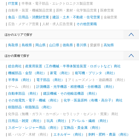
IT営業
半導体・電子部品・エレクトロニクス製品営業
自動車・装置・機械製品営業
原料・素材・化学製品営業
医療営業
食品・日用品・消費財営業
建設・土木・不動産・住宅営業
金融営業
広告・メディア営業
人材・求人広告営業
その他営業職
ほかのエリアで探す
鳥取県
島根県
岡山県
山口県
徳島県
香川県
愛媛県
高知県
ほかの業種で探す
総合商社
産業用装置（工作機械・半導体製造装置・ロボットなど）商社
機械部品・金型 （商社）
家電 （商社）
複写機・プリンタ （商社）
半導体 （商社）
電子部品 （商社）
アミューズメント・遊戯機器 （商社）
ゲーム （商社）
計測機器・光学機器・精密機器・分析機器 （商社）
自動車部品 （商社）
建設機械・その他輸送機器 （商社）
その他電気・電子・機械 （商社）
化学・医薬原料（有機・高分子） 商社
樹脂部品・樹脂製品 （商社）
化学品（無機・ガラス・カーボン・セラミック・セメント・窯業） 商社
日用品・雑貨 （商社）
玩具 （商社）
アパレル・繊維 （商社）
スポーツ・レジャー用品 （商社）
宝飾品・貴金属 （商社）
紙・パルプ・木材 （商社）
エネルギー （商社）
飼料・肥料・農薬 （商社）