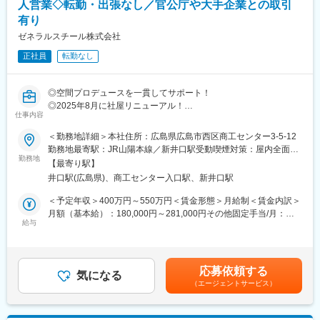
人営業◇転勤・出張なし／官公庁や大手企業との取引
■入社後の流れ：
有り
まずはどのような商品を取り扱っているか覚えて頂きながら、先
輩社員と営業同行を行って頂きます。新商品の発売前にはメーカ
ゼネラルスチール株式会社
ーの商品勉強会があります。
正社員
転勤なし
■主な納入実績：
清水建設(株)、カルビー(株)、(株)福屋、安田女子大学、広島県 等
◎空間プロデュースを一貫してサポート！
◎2025年8月に社屋リニューアル！
■主要取扱メーカー：
仕事内容
◎幅広い商材を取り扱っており、ご提案の幅も広いです♪
株式会社オカムラ コクヨ株式会社 株式会社コトブキ 株式会
◎基本土日祝休、残業20h程、転勤なし！
社オリバー コトブキシーティング株式会社 アイリスチトセ株
＜勤務地詳細＞本社住所：広島県広島市西区商工センター3-5-12
式会社 等
勤務地最寄駅：JR山陽本線／新井口駅受動喫煙対策：屋内全面禁
■業務内容：
勤務地
煙変更の範囲：会社の定める事業所
【最寄り駅】
・空間プロデュースの提案
■組織構成：
井口駅(広島県)、商工センター入口駅、新井口駅
・オフィス、学校、医療福祉施設等の家具備品類提案営業
現在営業スタッフは8名で構成されております。20代3名、40代4
・屋外施設サイン、遊具類の提案営業
名、60代と幅広くご活躍されています。
＜予定年収＞400万円～550万円＜賃金形態＞月給制＜賃金内訳＞
※社用車を使用します（軽自動車）
入社後はOJTやメーカーの研修会に参加して商品知識をつけてい
月額（基本給）：180,000円～281,000円その他固定手当/月：
※広島県内を中心に提案を実施いただきます。
給与
ってもらいますので、未経験の方もご安心ください。
10,000円固定残業手当/月：55,480円～84,960円（固定残業時間
40時間0分/月）超過した時間外労働の残業手当は追加支給＜月給
■営業スタイル：
■当社について：
＞245,480円～375,960円（一律手当を含む）＜昇給有無＞有＜残
案件を頂いたらまず顧客のニーズをヒアリング致します。社内に
当社は、人々が行き交い、人々がくつろぎ、人々が働く場所で”も
業手当＞有＜給与補足＞■賞与：年2回（前年度実績545,000円～
応募依頼する
一度持ち帰り、相談しながらデザイン案を考え提案書を作成し顧
気になる
っと快適に・もっと便利に”人々のそんな”もっと”に応えるため、
2,876,000円）※評価により成果に応じて賞与で還元いたします。
（エージェントサービス）
客へご提案します。大きな案件の場合はチームで動くこともあり
オフィス環境・街づくり・公園計画など、人間を主役としたやす
■その他固定手当：外勤手当10,000円賃金はあくまでも目安の金
ます。受注後は施工管理の方と現場へ同行し進捗確認を行いま
らげる空間づくりをトータルに提案しています。
額であり、選考を通じて上下する可能性があります。月給(月額)は
す。完成後は定期的にアフターフォローを行います。
固定手当を含めた表記です。