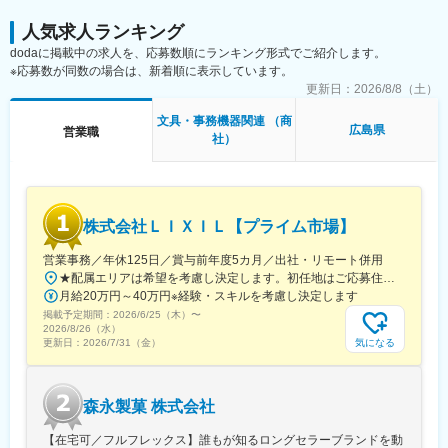
や勤怠など）をヒアリング
■当社について：
人気求人ランキング
・ソリューション提案：社内外の専門担当やメーカーと連携し、
当社は、人々が行き交い、人々がくつろぎ、人々が働く場所で”も
dodaに掲載中の求人を、応募数順にランキング形式でご紹介します。
最適な商材を組み合わせて提案
っと快適に・もっと便利に”人々のそんな”もっと”に応えるため、
※応募数が同数の場合は、新着順に表示しています。
・導入・アフターフォロー：システム導入のサポートや、定期的
オフィス環境・街づくり・公園計画など、人間を主役としたやす
なフォロー、追加提案
更新日：
2026/8/8（土）
らげる空間づくりをトータルに提案しています。
文具・事務機器関連 （商
●提案・サポートの一例
広島県
営業職
社）
・FAXの電子化によるペーパーレス推進
変更の範囲：会社の定める業務
・清掃ロボットの導入による施設管理の効率化
・クラウドストレージやセキュリティシステムの構築
■扱うサービス
株式会社ＬＩＸＩＬ【プライム市場】
ICT・OA機器（PC、タブレット、デジタルサイネージ等）をはじ
め、業務ソフト（会計・販売管理・勤怠管理）、クラウドサービ
営業事務／年休125日／賞与前年度5カ月／出社・リモート併用
ス、セキュリティ機器、オフィス家具など、約500社のメーカー
★配属エリアは希望を考慮し決定します。初任地はご応募住所での配属となります。入社後、転勤が伴う異動に関しては、必ず勤務地のご希望も確認した上で決定します。【配属オフィス一覧】■東京都品川区西品川1丁目1-1 大崎ガーデンタワー■愛知県名古屋市中村区名駅南4丁目11-40■京都府京都市伏見区竹田田中宮町103 ■大阪府大阪市中央区本町2丁目6-8 センバ・セントラルビル9F■大阪府箕面市萱野4丁目5-45■広島県広島市安佐南区西原6丁目11-8■福岡県福岡市博多区半道橋2-15-10 SOLAビル★出社とリモートワークを併用しながらの勤務となります。 業務に慣れるまでは、原則出社となります。 慣れてきたら少しずつリモートの日を増やし、最終的には週1～3日ほどの出社となる予定です（目安：～入社6カ月）。※受動喫煙対策：あり
商材から複合的な組み合わせ提案が可能です。
月給20万円～40万円※経験・スキルを考慮し決定します
掲載予定期間：
2026/6/25（木）
〜
■業務の魅力
2026/8/26（水）
「空間（オフィス家具）×ICT×DX」の一体提案ができる点が最大
気になる
更新日：
2026/7/31（金）
の強みです。商材の制約はなく、お客様の「業務課題」起点で提
案を組み立てられるため、本質的な業務効率化や働き方改革に繋
がる貢献が可能です。
森永製菓 株式会社
■想定されるキャリアパス
【在宅可／フルフレックス】誰もが知るロングセラーブランドを動