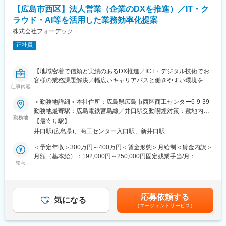
【広島市西区】法人営業（企業のDXを推進）／IT・ク
■入社後の流れ：
変更の範囲：会社の定める業務
ラウド・AI等を活用した業務効率化提案
まずはどのような商品を取り扱っているか覚えて頂きながら、先
輩社員と営業同行を行って頂きます。新商品の発売前にはメーカ
株式会社フォーデック
ーの商品勉強会があります。
正社員
■主な納入実績：
清水建設(株)、カルビー(株)、(株)福屋、安田女子大学、広島県 等
【地域密着で信頼と実績のあるDX推進／ICT・デジタル技術でお
客様の業務課題解決／幅広いキャリアパスと働きやすい環境を提
■主要取扱メーカー：
仕事内容
供】
株式会社オカムラ コクヨ株式会社 株式会社コトブキ 株式会
＜勤務地詳細＞本社住所：広島県広島市西区商工センター6-9-39
社オリバー コトブキシーティング株式会社 アイリスチトセ株
■業務概要
勤務地最寄駅：広島電鉄宮島線／井口駅受動喫煙対策：敷地内喫
式会社 等
当社DX推進室にて、法人・官公庁・学校・病院など多様なお客様
勤務地
煙可能場所あり変更の範囲：会社の定める事業所
【最寄り駅】
へ、ICT機器やクラウドサービスを活用したトータルDXソリュー
■組織構成：
井口駅(広島県)、商工センター入口駅、新井口駅
ションの提案営業をお任せします。お客様の課題抽出から導入、
現在営業スタッフは8名で構成されております。20代3名、40代4
その後の運用支援までワンストップで伴走するコンサルティング
＜予定年収＞300万円～400万円＜賃金形態＞月給制＜賃金内訳＞
名、60代と幅広くご活躍されています。
型のポジションです。
月額（基本給）：192,000円～250,000円固定残業手当/月：
入社後はOJTやメーカーの研修会に参加して商品知識をつけてい
給与
19,200円～25,000円（固定残業時間12時間0分/月）超過した時間
ってもらいますので、未経験の方もご安心ください。
■業務詳細
外労働の残業手当は追加支給＜月給＞211,200円～275,000円（一
既存顧客への深耕提案と新規顧客開拓をバランスよく担当しま
律手当を含む）＜昇給有無＞有＜残業手当＞有賃金はあくまでも
■新社屋の魅力：
す。訪問やオンライン面談を通じて業務プロセスを丁寧にヒアリ
目安の金額であり、選考を通じて上下する可能性があります。月
1階は高級感のあるラグジュアリーな空間、2階は植物をモチーフ
応募依頼する
ングし、最適なシステムや機器を組み合わせて提案します。
気になる
給(月額)は固定手当を含めた表記です。
に癒し・くつろぎの空間となっています。
（エージェントサービス）
1階はフリーアドレスとなり、個室ブースには珍しい空調設備が搭
●具体的には…
載されています。
・ヒアリング・課題抽出：お客様の業務上の困りごと（書類管理