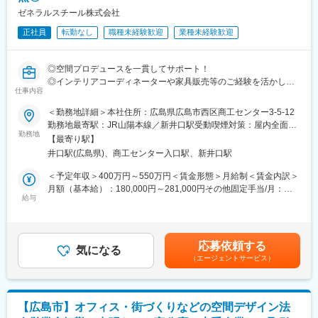
ゼネラルスチール株式会社
正社員
転勤なし
職種未経験歓迎
業種未経験歓迎
◎空間プロデュースを一貫してサポート！
◎インテリアコーディネーターや家具販売等のご経験を活かして
仕事内容
頂けます！
◎幅広い商材を取り扱っており、ご提案の幅も広いです♪
＜勤務地詳細＞本社住所：広島県広島市西区商工センター3-5-12
◎基本土日祝休、残業20h程、転勤なし！
勤務地最寄駅：JR山陽本線／新井口駅受動喫煙対策：屋内全面禁
勤務地
煙変更の範囲：会社の定める事業所
【最寄り駅】
■業務内容：
井口駅(広島県)、商工センター入口駅、新井口駅
・空間プロデュースの提案
・オフィス、学校、医療福祉施設等の家具備品類提案営業
＜予定年収＞400万円～550万円＜賃金形態＞月給制＜賃金内訳＞
・屋外施設サイン、遊具類の提案営業
月額（基本給）：180,000円～281,000円その他固定手当/月：
※社用車を使用します（軽自動車）
給与
10,000円固定残業手当/月：55,480円～84,960円（固定残業時間
※広島県内を中心に提案を実施いただきます。
40時間0分/月）超過した時間外労働の残業手当は追加支給＜月給
＞245,480円～375,960円（一律手当を含む）＜昇給有無＞有＜残
■営業スタイル：
業手当＞有＜給与補足＞■賞与：年2回（前年度実績545,000円～
応募依頼する
案件を頂いたらまず顧客のニーズをヒアリング致します。社内に
気になる
2,876,000円）※評価により成果に応じて賞与で還元いたします。
（エージェントサービス）
一度持ち帰り、相談しながらデザイン案を考え提案書を作成し顧
■その他固定手当：外勤手当10,000円賃金はあくまでも目安の金
客へご提案します。大きな案件の場合はチームで動くこともあり
額であり、選考を通じて上下する可能性があります。月給(月額)は
ます。受注後は施工管理の方と現場へ同行し進捗確認を行いま
固定手当を含めた表記です。
す。完成後は定期的にアフターフォローを行います。
【広島市】オフィス・街づくりなどの空間デザイン法