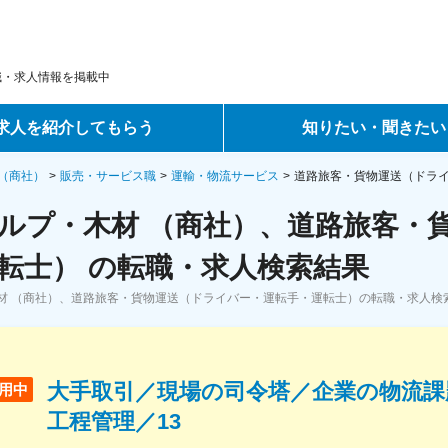
職・求人情報を掲載中
求人を紹介してもらう
知りたい・聞きたい
ントサービス
転職ノウハウ
（商社）
販売・サービス職
運輸・物流サービス
道路旅客・貨物運送（ドラ
ルプ・木材 （商社）、道路旅客・
サービス
データで見る転職
転士） の転職・求人検索結果
ーエージェントサービス
コラム・インタビュー
材 （商社）、道路旅客・貨物運送（ドライバー・運転手・運転士）の転職・求人検
転職Q&A
大手取引／現場の司令塔／企業の物流課
用中
工程管理／13