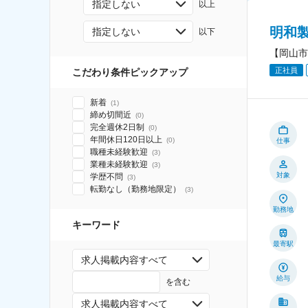
指定しない
以上
明和
指定しない
以下
【岡山市
正社員
こだわり条件ピックアップ
新着
(
1
)
締め切間近
(
0
)
完全週休2日制
(
0
)
年間休日120日以上
(
0
)
仕事
職種未経験歓迎
(
3
)
業種未経験歓迎
(
3
)
対象
学歴不問
(
3
)
転勤なし（勤務地限定）
(
3
)
勤務地
キーワード
最寄駅
求人掲載内容すべて
給与
を含む
求人掲載内容すべて