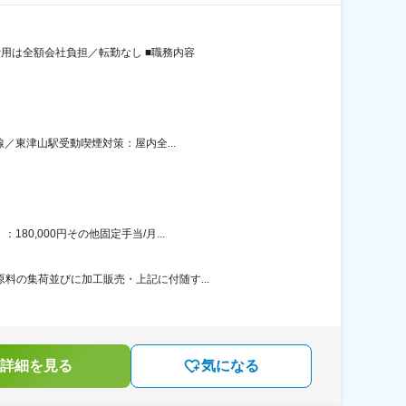
費用は全額会社負担／転勤なし ■職務内容
線／東津山駅受動喫煙対策：屋内全...
0,000円その他固定手当/月...
料の集荷並びに加工販売・上記に付随す...
詳細を見る
気になる