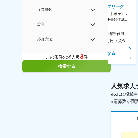
AGC株式会社
株式会社ゲームフリーク
従業員数
【横浜※一般職/転勤なし】庶
【庶務アシスタント】ポケモン
務・事務担当～開発部材の発注
シリーズ開発企業◆書類作成・
設立
やDXに向けたシステム利用等～
データ入力など◆年休126日・
食事補助あり◎
AGC横浜テクニカルセンター 住所：神奈川県横浜市鶴見区末広町1-1 勤務地最寄駅：JR線／弁天橋駅 受動喫煙対策：敷地内喫煙可能場所あり 変更の範囲：無
本社 住所：東京都千代田区神田錦町2-2-1 KANDASQUARE 受動喫煙対策：屋内全面禁煙 変更の範囲：会社の定める事業所
応募方法
400万円～550万円 ＜賃金形態＞ 月給制 固定給＋業績給 ＜賃金内訳＞ 月額（基本給）：230,000円～280,000円 ＜月給＞ 230,000円～280,000円 ＜昇給有無＞ 有 ＜残業手当＞ 有 ＜給与補足＞ ※上記はあくまで最低保証額です。実際にはこれまでの経験やスキルを考慮の上、決定します。 年収には残業代は含めておりません。 ■昇給：年1回 ■賞与：年2回 賃金はあくまでも目安の金額であり、選考を通じて上下する可能性があります。 月給(月額)は固定手当を含めた表記です。
350万円～500万円 ＜賃金形態＞ 月給制 ＜賃金内訳＞ 月額（基本給）：215,000円～307,000円 固定残業手当/月：76,700円～110,000円（固定残業時間45時間0分/月） 超過した時間外労働の残業手当は追加支給 ＜月給＞ 291,700円～417,000円（一律手当を含む） ＜昇給有無＞ 有 ＜残業手当＞ 有 ＜給与補足＞ ※経験・能力を考慮の上、年齢に関わりなく当社規定により優遇します。 賃金はあくまでも目安の金額であり、選考を通じて上下する可能性があります。 月給(月額)は固定手当を含めた表記です。
気になる
気になる
3
この条件の求人数
件
検索する
人気求人
dodaに掲
※応募数が同