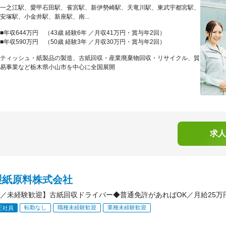
一之江駅、愛甲石田駅、雀宮駅、新伊勢崎駅、天竜川駅、東武宇都宮駅、
安塚駅、小金井駅、新座駅、南...
■年収644万円 （43歳 経験6年 ／月収41万円・賞与年2回）
■年収590万円 （50歳 経験3年 ／月収30万円・賞与年2回）
ティッシュ・紙製品の製造、古紙回収・産業廃棄物回収・リサイクル、貿
易事業など栃木県小山市を中心に全国展開
求人
製紙原料株式会社
／未経験歓迎】古紙回収ドライバー◆普通免許があればOK／月給25万
転勤なし
職種未経験歓迎
業種未経験歓迎
正社員