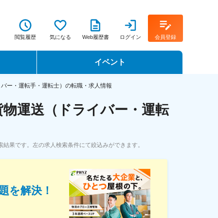
閲覧履歴
気になる
Web履歴書
ログイン
会員登録
イベント
転職イベント・転職セミナー
イバー・運転手・運転士）の転職・求人情報
貨物運送（ドライバー・運転
転職フェア
転職セミナー動画
索結果です。左の求人検索条件にて絞込みができます。
題を解決！