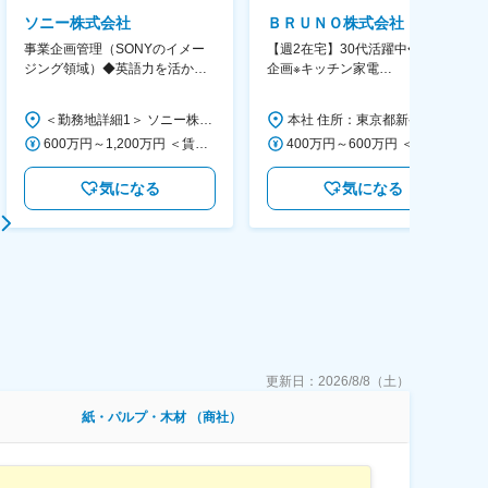
ソニー株式会社
ＢＲＵＮＯ株式会社
事業企画管理（SONYのイメー
【週2在宅】30代活躍中◆商品
ジング領域）◆英語力を活か
企画※キッチン家電
す/CFO管轄＃SECCFO0027
◆「BRUNO」新商品の企画／企
画～調達／働き方◎
＜勤務地詳細1＞ ソニー株式会社 住所：神奈川県横浜市西区みなとみらい5-1-1 受動喫煙対策：屋内全面禁煙 ＜勤務地詳細2＞ ソニーシティ大崎 住所：東京都品川区大崎2-10-1 勤務地最寄駅：JR線／大崎駅 受動喫煙対策：屋内全面禁煙 変更の範囲：会社の定める事業所（リモートワーク含む）
本社 住所：東京都新宿区西新宿6丁目22-1 新宿スクエアタワー B1階 勤務地最寄駅：東京メトロ丸ノ内線／西新宿駅 受動喫煙対策：屋内全面禁煙 変更の範囲：会社の定める事業所（リモートワーク含む）
600万円～1,200万円 ＜賃金形態＞ 月給制 ＜賃金内訳＞ 月額（基本給）：350,000円～500,000円 ＜月給＞ 350,000円～500,000円 ＜昇給有無＞ 有 ＜残業手当＞ 有 ＜給与補足＞ ※年収は経験や能力を考慮の上、当社規定により決定します。 賃金はあくまでも目安の金額であり、選考を通じて上下する可能性があります。 月給(月額)は固定手当を含めた表記です。
400万円～600万円 ＜賃金形態＞ 月給制 経験・能力を考慮の上、優遇いたします。 ＜賃金内訳＞ 月額（基本給）：300,000円～450,000円 ＜月給＞ 300,000円～450,000円 ＜昇給有無＞ 有 ＜残業手当＞ 有 ＜給与補足＞ ・賞与実績：年2回 ・昇給：年1回 ※半年毎に評価を行い、評価が高ければ年齢に関係なく昇給・昇格していきます。創造性の高い人・新しいことにチャレンジした人が高い評価を得られます。 賃金はあくまでも目安の金額であり、選考を通じて上下する可能性があります。 月給(月額)は固定手当を含めた表記です。
気になる
気になる
更新日：
2026/8/8（土）
紙・パルプ・木材 （商社）