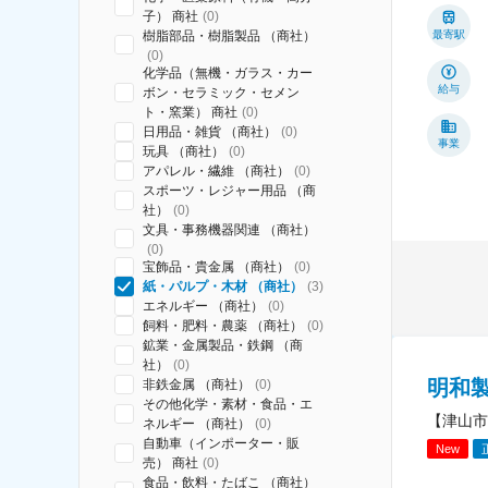
子） 商社
(
0
)
樹脂部品・樹脂製品 （商社）
最寄駅
(
0
)
化学品（無機・ガラス・カー
給与
ボン・セラミック・セメン
ト・窯業） 商社
(
0
)
日用品・雑貨 （商社）
(
0
)
事業
玩具 （商社）
(
0
)
アパレル・繊維 （商社）
(
0
)
スポーツ・レジャー用品 （商
社）
(
0
)
文具・事務機器関連 （商社）
(
0
)
宝飾品・貴金属 （商社）
(
0
)
紙・パルプ・木材 （商社）
(
3
)
エネルギー （商社）
(
0
)
飼料・肥料・農薬 （商社）
(
0
)
鉱業・金属製品・鉄鋼 （商
社）
(
0
)
明和
非鉄金属 （商社）
(
0
)
その他化学・素材・食品・エ
【津山市
ネルギー （商社）
(
0
)
自動車（インポーター・販
New
売） 商社
(
0
)
食品・飲料・たばこ （商社）