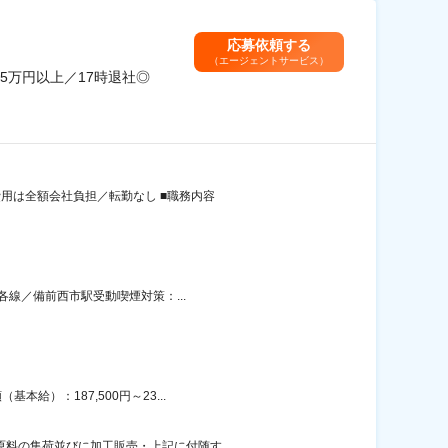
応募依頼する
（エージェントサービス）
5万円以上／17時退社◎
費用は全額会社負担／転勤なし ■職務内容
各線／備前西市駅受動喫煙対策：...
給）：187,500円～23...
料の集荷並びに加工販売・上記に付随す...