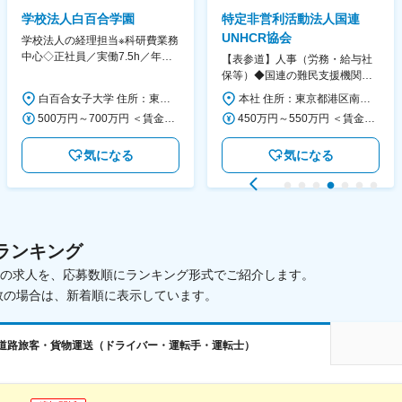
学校法人白百合学園
特定非営利活動法人国連
UNHCR協会
学校法人の経理担当※科研費業務
中心◇正社員／実働7.5h／年休
【表参道】人事（労務・給与社
130日／1881年創立の伝統女子
保等）◆国連の難民支援機関の
大学
活動を支える日本公式支援窓口
白百合女子大学 住所：東京都調布市緑ヶ丘1-25 勤務地最寄駅：京王線／仙川駅 受動喫煙対策：屋内全面禁煙 変更の範囲：会社の定める事業所
本社 住所：東京都港区南青山6-10-11 ウェスレーセンター3F 勤務地最寄駅：地下鉄各線／表参道駅 受動喫煙対策：屋内全面禁煙 変更の範囲：会社の定める事業所（リモートワーク含む）
◆正職員登用前提
500万円～700万円 ＜賃金形態＞ 月給制 ＜賃金内訳＞ 月額（基本給）：280,000円～430,000円 ＜月給＞ 280,000円～430,000円 ＜昇給有無＞ 有 ＜残業手当＞ 有 ＜給与補足＞ ※年齢・過去の経験に基づき、本学規定に合わせ決定 【残業手当】有 /残業時間に応じて全額支給（※想定年収に含む） 【各種手当】扶養手当/住宅手当/通勤手当 等 【賞与】年2回（6月、12月） 【昇給】年1回（4月） 賃金はあくまでも目安の金額であり、選考を通じて上下する可能性があります。 月給(月額)は固定手当を含めた表記です。
450万円～550万円 ＜賃金形態＞ 月給制 ＜賃金内訳＞ 月額（基本給）：340,000円～420,000円 ＜月給＞ 340,000円～420,000円 ＜昇給有無＞ 有 ＜残業手当＞ 有 ＜給与補足＞ ※能力・経験によって決定します。 ■賞与あり（業績評価に応じて支給） 賃金はあくまでも目安の金額であり、選考を通じて上下する可能性があります。 月給(月額)は固定手当を含めた表記です。
気になる
気になる
ランキング
載中の求人を、応募数順にランキング形式でご紹介します。
数の場合は、新着順に表示しています。
道路旅客・貨物運送（ドライバー・運転手・運転士）