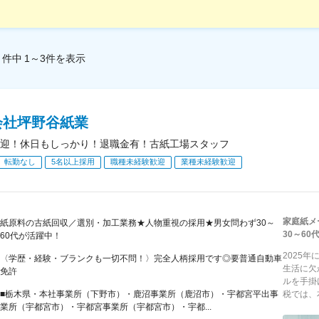
件中
1～3
件
を表示
会社坪野谷紙業
迎！休日もしっかり！退職金有！古紙工場スタッフ
転勤なし
5名以上採用
職種未経験歓迎
業種未経験歓迎
家庭紙メ
紙原料の古紙回収／選別・加工業務★人物重視の採用★男女問わず30～
30～6
60代が活躍中！
2025
〈学歴・経験・ブランクも一切不問！〉完全人柄採用です◎要普通自動車
生活に欠
免許
ルを手掛
■栃木県・本社事業所（下野市）・鹿沼事業所（鹿沼市）・宇都宮平出事
税では、
業所（宇都宮市）・宇都宮事業所（宇都宮市）・宇都...