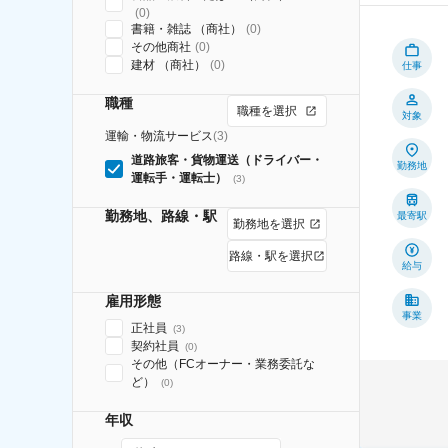
(
0
)
書籍・雑誌 （商社）
(
0
)
その他商社
(
0
)
建材 （商社）
(
0
)
仕事
職種
職種を選択
対象
運輸・物流サービス
(
3
)
道路旅客・貨物運送（ドライバー・
勤務地
運転手・運転士）
(
3
)
勤務地、路線・駅
最寄駅
勤務地を選択
路線・駅を選択
給与
雇用形態
事業
正社員
(
3
)
契約社員
(
0
)
その他（FCオーナー・業務委託な
ど）
(
0
)
年収