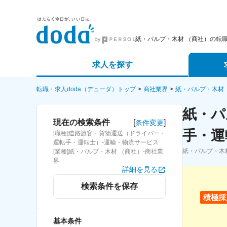
紙・パルプ・木材 （商社）の転
求人を探す
詳細条件から探す
エージェ
転職・求人doda（デューダ）トップ
商社業界
紙・パルプ・木材 
紙・パ
新着求人から探す
スカウト
[
]
現在の検索条件
条件変更
手・運
[職種]道路旅客・貨物運送（ドライバー・
求人特集から探す
パートナ
運転手・運転士）-運輸・物流サービス
紙・パルプ・木
[業種]紙・パルプ・木材 （商社）-商社業
界
詳細を見る
検索条件を保存
積極採
基本条件