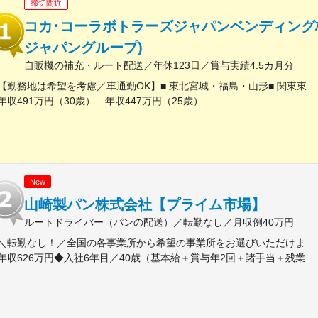
締切間近
コカ･コーラボトラーズジャパンベンディング
ジャパングループ)
自販機の補充・ルート配送／年休123日／賞与実績4.5カ月分
【勤務地は希望を考慮／車通勤OK】■ 東北宮城・福島・山形■ 関東東京・埼玉・神奈川・千葉・群馬・栃木・茨城・山梨■ 北信越新潟■ 東海静岡・岐阜・愛知・三重■ 近畿滋賀・奈良・和歌山・大阪・京都・兵庫■中国・四国岡山・香川・徳島・高知・広島・山口■ 九州福岡・熊本・大分・宮崎・鹿児島・長崎・佐賀※一部、自社敷地内に駐車場がない拠点では、ご自身で駐車場を手配していただきます。※受動喫煙対策あり
年収491万円（30歳） 年収447万円（25歳）
New
山崎製パン株式会社【プライム市場】
ルートドライバー（パンの配送）／転勤なし／月収例40万円
＼転勤なし！／全国の各事業所から希望の事業所をお選びいただけます。※U・Iターン歓迎！※自動車通勤OK★準中型運転免許の取得もサポート♪準中型運転免許をお持ちでない方については、実習期間中に準中型運転免許を取得していただきます。もちろん取得費用は会社負担！教習所へ通う時間も勤務時間として取り扱います。＼★引越費用を最大10万円まで補助！／「新しい場所で働きたい」という方を応援します！入社に伴う転居が必要な場合は、引越費用を最大10万円まで会社が補助。新生活のスタートをサポートします！制度の詳細については、お気軽にご相談ください！
年収626万円◆入社6年目／40歳（基本給＋賞与年2回＋諸手当＋残業・深夜手当） 年収519万円◆入社1年目／35歳（基本給＋賞与年2回＋諸手当＋残業・深夜手当）