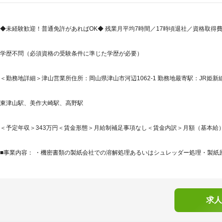
◆未経験歓迎！普通免許があればOK◆ 残業月平均7時間／17時頃退社／資格取得
学歴不問（必須資格の受験条件に準じた学歴が必要）
＜勤務地詳細＞津山営業所住所：岡山県津山市河辺1062-1 勤務地最寄駅：JR姫新
東津山駅、美作大崎駅、高野駅
＜予定年収＞343万円＜賃金形態＞月給制補足事項なし＜賃金内訳＞月額（基本給）：18
■事業内容： ・機密書類の製紙会社での溶解処理あるいはシュレッダー処理・製紙原
求人