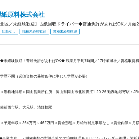
製紙原料株式会社
北区／未経験歓迎】古紙回収ドライバー◆普通免許があればOK／月給2
転勤なし
職種未経験歓迎
業種未経験歓迎
◆未経験歓迎！普通免許があればOK◆ 残業月平均7時間／17時頃退社／資格取得
学歴不問（必須資格の受験条件に準じた学歴が必要）
＜勤務地詳細＞岡山営業所住所：岡山県岡山市北区青江1-20-26 勤務地最寄駅：JR
備前西市駅、大元駅、清輝橋駅
＜予定年収＞364万円～462万円＜賃金形態＞月給制補足事項なし＜賃金内訳＞月額（基本
■事業内容： ・機密書類の製紙会社での溶解処理あるいはシュレッダー処理・製紙原