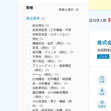
業種
業種を選択
商社業界
(
3
)
3
該当求人数
総合商社
(
0
)
産業用装置（工作機械・半導
体製造装置・ロボットなど）
商社
(
0
)
株式
機械部品・金型 （商社）
(
0
)
家電 （商社）
(
0
)
未経験歓
複写機・プリンタ （商社）
(
0
)
正社員
半導体 （商社）
(
0
)
電子部品 （商社）
(
0
)
アミューズメント・遊戯機器
（商社）
(
0
)
ゲーム （商社）
(
0
)
計測機器・光学機器・精密機
仕事
器・分析機器 （商社）
(
0
)
自動車部品 （商社）
(
0
)
建設機械・その他輸送機器
対象
（商社）
(
0
)
その他電気・電子・機械 （商
社）
(
0
)
勤務地
化学・医薬原料（有機・高分