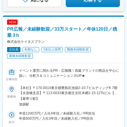
店舗の定着率90%）。
・客層は30代～50代が多いです。
変更の範囲：無
NEW
PR広報／未経験歓迎／33万スタート／年休120日／残
業３h
株式会社ケイタスプラン
正社員
転勤なし
5名以上採用
職種未経験歓迎
業種未経験歓迎
イベント運営に関わるPR・広報職！高級ブランドの商品を中心に
扱い、分析力＆コミュニケーション力UP★
仕事内容
【本社】〒170-0014東京都豊島区池袋2-10-7ビルディングK 7階
【水道橋支店】〒113-0033東京都文京区本郷2-15-12Tsビル【宇
勤務地
都宮支店】〒321-0953栃木県宇都宮市東宿郷5-1-16ルーセントビ
【最寄り駅】
ル2階【実際の勤務地】一都三県のプロジェクト先でPR施策や広
池袋駅
報活動を行います。転居を伴う転勤はありません。
年収1200万円／入社4年目／未経験入社／PR担当
年収600万円／入社3年目／未経験入社／PR担当
給与