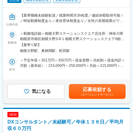
正社員
職種未経験歓迎
業種未経験歓迎
【業界職種未経験歓迎／残業時間月3h程度／連続休暇取得可能！
／時短勤務制度あり／産休育休制度あり／女性の長期就業ができ
仕事内容
る環境／全店舗の定着率90%】
＜勤務地詳細＞相模大野ステーションスクエア店住所：神奈川県
■担当業務：レディスセレクトショップ「Shower Party
相模原市南区相模大野3-8-1 相模大野ステーションスクエアA館3
CONCEPT STORE Shower Party」の店舗スタッフ募集です。
勤務地
階受動喫煙対策：屋内全面禁煙変更の範囲：会社の定める事業所
【最寄り駅】
店頭での接客販売業務を行っていただきます。付帯業務として、
相模大野駅、東林間駅、町田駅
バイイングや販促業務(主にSNS運用)にも携わって頂きます。バ
イイング業務は展示会に出向いて頂くこともございます。
＜予定年収＞301万円～350万円＜賃金形態＞月給制＜賃金内訳＞
月額（基本給）：215,000円～250,000円＜月給＞215,000円～
■お店の特徴：お客様は20～50代と幅広い世代の落ち着いた大人
給与
250,000円＜昇給有無＞有＜残業手当＞有＜給与補足＞※スキル・
の女性が中心です。また、「お客様とのつながり」を大事にする
経験・前職給与を考慮します。賞与：あり／2ヶ月(6月、12月に1
Shower Partyでは顧客の割合が非常に高く、6割～7割はリピータ
ヶ月分)予定昇給：あり／目標の項目を細かく設定しており、1項
ーの顧客様になります。お客様との会話を楽しみながら、ナチュ
目クリアするごとに昇給。入社1年以内には多くの方が1回昇給し
応募依頼する
ラルテイストの洋服の魅力をお伝えしてください。
気になる
ています。賃金はあくまでも目安の金額であり、選考を通じて上
（エージェントサービス）
下する可能性があります。月給(月額)は固定手当を含めた表記で
■組織構成：各店3～5名体制、20代～30代の女性が中心です。個
す。
人予算はなく、店舗での予算達成を目指してチームで協力して頂
きます。
NEW
DXコンサルタント／未経験可／年休１３６日／平均月
■当社の魅力：
・少数精鋭の規模感のため、お客様の期待に対してスピード感を
収６０万円