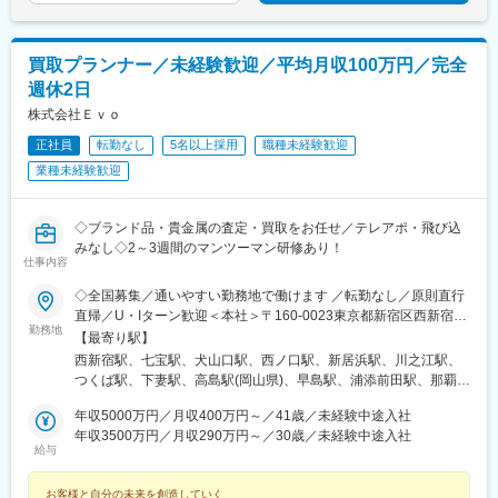
松島駅、ゆいの杜東駅、高久駅、五位堂駅、富雄駅、西加積駅、
東野尻駅、ハーモニーホール駅、遠賀川駅、行橋駅、糸島高校前
駅、保原駅、会津若松駅、原ノ町駅、山陽網干駅、三木駅(神戸電
鉄線)、南小樽駅、稲積公園駅、苫小牧駅、和歌山港駅、淀屋橋
買取プランナー／未経験歓迎／平均月収100万円／完全
駅、大山駅(東京都)、モレラ岐阜駅、千歳駅(北海道)、卸町駅(宮城
週休2日
県)、伏屋駅、吉塚駅、伊予三島駅、友部駅、花崎駅、偕楽園駅、
株式会社Ｅｖｏ
守谷駅、ゆめみ野駅、北春日部駅、上星川駅、善行駅、三崎口
駅、内宿駅、柏の葉キャンパス駅、岩瀬駅、古河駅、鶴瀬駅、東
正社員
転勤なし
5名以上採用
職種未経験歓迎
武動物公園駅、上板橋駅、本厚木駅、亀戸水神駅、東千葉駅、高
業種未経験歓迎
田駅(神奈川県)、向ケ丘遊園駅、北山田駅(神奈川県)、西武柳沢
駅、川和町駅、雀宮駅、岡本駅(栃木県)、木更津駅、北松戸駅、武
里駅、栗橋駅、樅山駅、湯河原駅、松戸駅、東富岡駅、新鹿沼
◇ブランド品・貴金属の査定・買取をお任せ／テレアポ・飛び込
駅、楡木駅、原木中山駅、東林間駅、東武宇都宮駅、秩父駅、小
みなし◇2～3週間のマンツーマン研修あり！
竹向原駅、鶴間駅、西大島駅、新浦安駅、本蓮沼駅、相模原駅、
仕事内容
十条駅(東京都)、みどり台駅、東宿郷駅、江曽島駅、笠間駅、下館
◇全国募集／通いやすい勤務地で働けます ／転勤なし／原則直行
駅、新守谷駅、流山おおたかの森駅、南柏駅、明大前駅、塚原
直帰／U・Iターン歓迎＜本社＞〒160-0023東京都新宿区西新宿五
駅、瀬谷駅、北茅ケ崎駅、千葉ニュータウン中央駅、柏駅、西小
勤務地
丁目1番1号 住友不動産新宿ファーストタワー3階※転居を伴う転
【最寄り駅】
泉駅、公津の杜駅、八街駅、茂原駅、牛浜駅、藤沢駅、雑色駅、
勤はありません。■その他勤務地・都内23区、関東のプロジェク
西新宿駅、七宝駅、犬山口駅、西ノ口駅、新居浜駅、川之江駅、
西立川駅、北八王子駅、三鷹駅、曳舟駅、西葛西駅、逗子駅、宮
ト先やご希望の全国
つくば駅、下妻駅、高島駅(岡山県)、早島駅、浦添前田駅、那覇空
崎台駅、並木北駅、古淵駅、矢板駅、北真岡駅、伊勢原駅、淵野
港駅(鉄道)、石鳥谷駅、矢幅駅、脇ノ沢駅、鵜沼宿駅、土岐市駅、
辺駅、中野坂上駅、広電廿日市駅、安芸駅、土佐山田駅、大阪空
年収5000万円／月収400万円～／41歳／未経験中途入社
くりこま高原駅、長町一丁目駅、宇治駅(奈良線)、久津川駅、山城
港駅(大阪モノレール)、狛江駅、芳賀台駅、学園前駅(奈良県)、上
年収3500万円／月収290万円～／30歳／未経験中途入社
青谷駅、天ケ瀬駅、有佐駅、吉井駅(群馬県)、前橋大島駅、広駅、
保原駅、肥後橋駅、下板橋駅、登戸駅、東伏見駅、下総中山駅、
給与
廿日市駅、高瀬駅(香川県)、滝の茶屋駅、あき総合病院前駅、山田
南林間駅、志村坂上駅、駅東公園前駅、下高井戸駅、岩原駅、熊
西町駅、具同駅、浜崎駅、朝霞台駅、東岩槻駅、大野原駅、亀山
川駅、逗子・葉山駅、宮前平駅、並木中央駅、西新宿五丁目駅、
お客様と自分の未来を創造していく