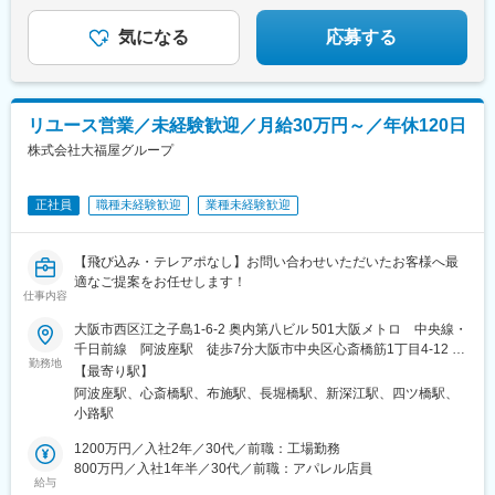
■お台場のオフィス（社内Bar・ジム完備）
気になる
応募する
リユース営業／未経験歓迎／月給30万円～／年休120日
株式会社大福屋グループ
正社員
職種未経験歓迎
業種未経験歓迎
【飛び込み・テレアポなし】お問い合わせいただいたお客様へ最
適なご提案をお任せします！
仕事内容
大阪市西区江之子島1-6-2 奥内第八ビル 501大阪メトロ 中央線・
千日前線 阿波座駅 徒歩7分大阪市中央区心斎橋筋1丁目4-12 心
勤務地
斎橋日光ビル1F2号大阪メトロ 御堂筋線・四ツ橋線・長堀鶴見
【最寄り駅】
緑地線 心斎橋駅 徒歩3分大阪メトロ 堺筋線・長堀鶴見緑地線
阿波座駅、心斎橋駅、布施駅、長堀橋駅、新深江駅、四ツ橋駅、
長堀橋駅 徒歩7分大阪府東大阪市長堂1丁目11-1近鉄奈良線・近鉄
小路駅
大阪線 布施駅 徒歩7分
1200万円／入社2年／30代／前職：工場勤務
800万円／入社1年半／30代／前職：アパレル店員
給与