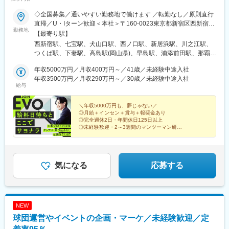
駅、瀬谷駅、北茅ケ崎駅、千葉ニュータウン中央駅、柏駅、西小
泉駅、公津の杜駅、八街駅、茂原駅、牛浜駅、藤沢駅、雑色駅、
◇全国募集／通いやすい勤務地で働けます ／転勤なし／原則直行
西立川駅、北八王子駅、三鷹駅、曳舟駅、西葛西駅、逗子駅、宮
直帰／U・Iターン歓迎＜本社＞〒160-0023東京都新宿区西新宿五
崎台駅、並木北駅、古淵駅、矢板駅、北真岡駅、伊勢原駅、淵野
勤務地
丁目1番1号 住友不動産新宿ファーストタワー3階※転居を伴う転
【最寄り駅】
辺駅、中野坂上駅、広電廿日市駅、安芸駅、土佐山田駅、大阪空
勤はありません。■その他勤務地・都内23区、関東のプロジェク
西新宿駅、七宝駅、犬山口駅、西ノ口駅、新居浜駅、川之江駅、
港駅(大阪モノレール)、狛江駅、芳賀台駅、学園前駅(奈良県)、上
ト先やご希望の全国
つくば駅、下妻駅、高島駅(岡山県)、早島駅、浦添前田駅、那覇空
保原駅、肥後橋駅、下板橋駅、登戸駅、東伏見駅、下総中山駅、
港駅(鉄道)、石鳥谷駅、矢幅駅、脇ノ沢駅、鵜沼宿駅、土岐市駅、
南林間駅、志村坂上駅、駅東公園前駅、下高井戸駅、岩原駅、熊
年収5000万円／月収400万円～／41歳／未経験中途入社
くりこま高原駅、長町一丁目駅、宇治駅(奈良線)、久津川駅、山城
川駅、逗子・葉山駅、宮前平駅、並木中央駅、西新宿五丁目駅、
年収3500万円／月収290万円～／30歳／未経験中途入社
青谷駅、天ケ瀬駅、有佐駅、吉井駅(群馬県)、前橋大島駅、広駅、
山陽女学園前駅、球場前駅(高知県)、大江橋駅、宇都宮駅東口駅
給与
廿日市駅、高瀬駅(香川県)、滝の茶屋駅、あき総合病院前駅、山田
西町駅、具同駅、浜崎駅、朝霞台駅、東岩槻駅、大野原駅、亀山
＼年収5000万円も、夢じゃない／
駅(三重県)、三瀬谷駅、南鳥海駅、鶴岡駅、赤湯駅、奈古駅、日野
◎月給＋インセン＋賞与＋報奨金あり
駅(滋賀県)、堅田駅、近江長岡駅、十文字駅、扇田駅、三ツ境駅、
◎完全週休2日・年間休日125日以上
鴨宮駅、三沢駅(青森県)、板柳駅、磐田駅、美川駅、野々市駅(Ｉ
◎未経験歓迎・2～3週間のマンツーマン研修
◎直行直帰OK・残業は月平均10時間以下
Ｒいしかわ鉄道線)、九重駅、滑河駅、大網駅、北信太駅、寝屋川
◎テレアポ・飛び込みなし
公園駅、蛍池駅、津久見駅、松浦駅、石橋駅(長崎県)、上田駅、小
作駅、和泉多摩川駅、井荻駅、阿波山川駅、石井駅(徳島県)、南小
松島駅、ゆいの杜東駅、高久駅、五位堂駅、富雄駅、西加積駅、
気になる
応募する
東野尻駅、ハーモニーホール駅、遠賀川駅、行橋駅、糸島高校前
駅、保原駅、会津若松駅、原ノ町駅、山陽網干駅、三木駅(神戸電
鉄線)、南小樽駅、稲積公園駅、苫小牧駅、和歌山港駅、淀屋橋
駅、大山駅(東京都)、モレラ岐阜駅、千歳駅(北海道)、卸町駅(宮城
NEW
県)、伏屋駅、吉塚駅、伊予三島駅、友部駅、花崎駅、偕楽園駅、
球団運営やイベントの企画・マーケ／未経験歓迎／定
守谷駅、ゆめみ野駅、北春日部駅、上星川駅、善行駅、三崎口
駅、内宿駅、柏の葉キャンパス駅、岩瀬駅、古河駅、鶴瀬駅、東