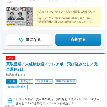
青谷駅、天ケ瀬駅、有佐駅、吉井駅(群馬県)、前橋大島駅、広駅、
山陽女学園前駅、球場前駅(高知県)、大江橋駅、宇都宮駅東口駅
給与
廿日市駅、高瀬駅(香川県)、滝の茶屋駅、あき総合病院前駅、山田
西町駅、具同駅、浜崎駅、朝霞台駅、東岩槻駅、大野原駅、亀山
＜月給＋インセンティブ＋賞与＋報奨金で大幅収入UP
駅(三重県)、三瀬谷駅、南鳥海駅、鶴岡駅、赤湯駅、奈古駅、日野
＞
駅(滋賀県)、堅田駅、近江長岡駅、十文字駅、扇田駅、三ツ境駅、
▽インセンティブ制度／頑張りが数字と収入に直結
鴨宮駅、三沢駅(青森県)、板柳駅、磐田駅、美川駅、野々市駅(Ｉ
▽高単価商材／1件ごとの成果が大きくなりやすい
▽ノウハウを共有／トップ営業が培ったスキルを共有
Ｒいしかわ鉄道線)、九重駅、滑河駅、大網駅、北信太駅、寝屋川
▽報奨金あり／最大100万円＋高級時計を進呈
公園駅、蛍池駅、津久見駅、松浦駅、石橋駅(長崎県)、上田駅、小
作駅、和泉多摩川駅、井荻駅、阿波山川駅、石井駅(徳島県)、南小
松島駅、ゆいの杜東駅、高久駅、五位堂駅、富雄駅、西加積駅、
気になる
応募する
東野尻駅、ハーモニーホール駅、遠賀川駅、行橋駅、糸島高校前
駅、保原駅、会津若松駅、原ノ町駅、山陽網干駅、三木駅(神戸電
鉄線)、南小樽駅、稲積公園駅、苫小牧駅、和歌山港駅、淀屋橋
駅、大山駅(東京都)、モレラ岐阜駅、千歳駅(北海道)、卸町駅(宮城
NEW
県)、伏屋駅、吉塚駅、伊予三島駅、友部駅、花崎駅、偕楽園駅、
買取営業／未経験歓迎／テレアポ・飛び込みなし／完
守谷駅、ゆめみ野駅、北春日部駅、上星川駅、善行駅、三崎口
駅、内宿駅、柏の葉キャンパス駅、岩瀬駅、古河駅、鶴瀬駅、東
全週休2日
武動物公園駅、上板橋駅、本厚木駅、亀戸水神駅、東千葉駅、高
株式会社Ｅｖｏ
田駅(神奈川県)、向ケ丘遊園駅、北山田駅(神奈川県)、西武柳沢
正社員
転勤なし
5名以上採用
職種未経験歓迎
駅、川和町駅、雀宮駅、岡本駅(栃木県)、木更津駅、北松戸駅、武
里駅、栗橋駅、樅山駅、湯河原駅、松戸駅、東富岡駅、新鹿沼
業種未経験歓迎
駅、楡木駅、原木中山駅、東林間駅、東武宇都宮駅、秩父駅、小
竹向原駅、鶴間駅、西大島駅、新浦安駅、本蓮沼駅、相模原駅、
十条駅(東京都)、みどり台駅、東宿郷駅、江曽島駅、笠間駅、下館
◇ブランド品・貴金属の査定・買取をお任せ／テレアポ・飛び込
駅、新守谷駅、流山おおたかの森駅、南柏駅、明大前駅、塚原
みなし◇2～3週間のマンツーマン研修あり！
仕事内容