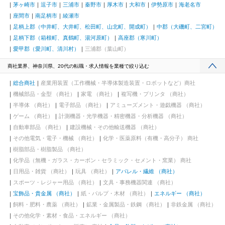
茅ヶ崎市
逗子市
三浦市
秦野市
厚木市
大和市
伊勢原市
海老名市
座間市
南足柄市
綾瀬市
足柄上郡（中井町、大井町、松田町、山北町、開成町）
中郡（大磯町、二宮町）
足柄下郡（箱根町、真鶴町、湯河原町）
高座郡（寒川町）
愛甲郡（愛川町、清川村）
三浦郡（葉山町）
商社業界、神奈川県、20代の転職・求人情報を業種で絞り込む
総合商社
産業用装置（工作機械・半導体製造装置・ロボットなど）商社
機械部品・金型 （商社）
家電 （商社）
複写機・プリンタ （商社）
半導体 （商社）
電子部品 （商社）
アミューズメント・遊戯機器 （商社）
ゲーム （商社）
計測機器・光学機器・精密機器・分析機器 （商社）
自動車部品 （商社）
建設機械・その他輸送機器 （商社）
その他電気・電子・機械 （商社）
化学・医薬原料（有機・高分子） 商社
樹脂部品・樹脂製品 （商社）
化学品（無機・ガラス・カーボン・セラミック・セメント・窯業） 商社
日用品・雑貨 （商社）
玩具 （商社）
アパレル・繊維 （商社）
スポーツ・レジャー用品 （商社）
文具・事務機器関連 （商社）
宝飾品・貴金属 （商社）
紙・パルプ・木材 （商社）
エネルギー （商社）
飼料・肥料・農薬 （商社）
鉱業・金属製品・鉄鋼 （商社）
非鉄金属 （商社）
その他化学・素材・食品・エネルギー （商社）