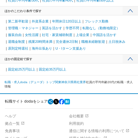
社員の平均年齢30代
社員の平均年齢40代
社員の平均年齢50代以上
ほかのこだわり条件で探す
第二新卒歓迎
外資系企業
年間休日120日以上
フレックス勤務
管理職・マネジャー
英語を活かす
学歴不問
転勤なし（勤務地限定）
服装自由
女性活躍
社宅・家賃補助制度
上場企業
中国語を活かす
退職金制度
残業20時間未満
完全週休2日制
職種未経験歓迎
土日祝休み
原則定時退社
海外出張あり
U・Iターン支援あり
ほかの固定給で探す
固定給25万円以上
固定給35万円以上
転職・求人doda（デューダ）トップ
関東
神奈川県
商社業界
社員の平均年齢20代の転職・求人
情報
転職サイト dodaをシェア
ヘルプ
会社概要
拠点一覧
利用規約
免責事項
通信に関する情報の利用について