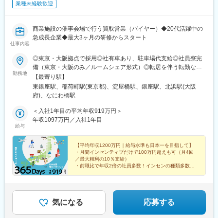
業種未経験歓迎
商業施設の催事会場で行う買取営業（バイヤー）◆20代活躍中の
急成長企業◆最大3ヶ月の研修からスタート
仕事内容
◎東京・大阪拠点で採用◎社有車あり、駐車場代支給◎社員寮完
備（東京・大阪のみ／ルームシェア形式）◎転居を伴う転勤なし※
勤務地
年間で最大4回の出張あり（最長1ヶ月）■全国の催事会場での勤
【最寄り駅】
務（毎週金曜の営業終了後はMTGのため各拠点へのオフィス出勤
東銀座駅、稲荷町駅(東京都)、淀屋橋駅、銀座駅、北浜駅(大阪
が発生します）催事会場は一都三県と大阪・兵庫を中心に、北海
府)、なにわ橋駅
道、九州、愛知、中国地方など全国の商業施設で開催。催事会場
は1週間ごとに変更しており、基本的には直行直帰スタイルです。
＜入社1年目の平均年収919万円＞
※遠方での催事（出張）に関してはご相談のうえ、本人同意のもと
年収1097万円／入社1年目
給与
お願いしています。■東京本社東京都中央区銀座6-13-9 GIRAC
GINZA 9階 bizcube■東京拠点東京都台東区■大阪拠点大阪府大阪
市中央区■地方拠点・北海道・宮城県（仙台エリア）・群馬県・新
【平均年収1200万円｜給与水準も日本一を目指して】
・月間インセンティブだけで100万円超えも可（月4回
潟県・静岡県（浜松エリア）・愛知県・長野県・岐阜県・広島
／最大粗利の10％支給）
県・兵庫県（大阪府一部含む）・熊本県（福岡県一部含む）・沖
・前職比で年収2倍の社員多数！インセンの種類多数
縄県
・toCビジネスでは珍しい土日休み&1週間以上の大型連
休年3回
気になる
応募する