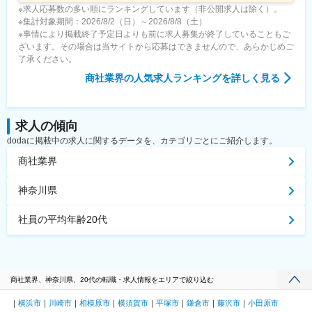
※求人応募数の多い順にランキングしています（非公開求人は除く）。
※集計対象期間：2026/8/2（日）～2026/8/8（土）
※事情により掲載終了予定日よりも前に求人募集が終了していることもご
ざいます。その場合は当サイトから応募はできませんので、あらかじめご
了承ください。
商社業界
の人気求人ランキングを詳しく見る
求人の傾向
dodaに掲載中の求人に関するデータを、カテゴリごとにご紹介します。
商社業界
神奈川県
社員の平均年齢20代
商社業界、神奈川県、20代の転職・求人情報をエリアで絞り込む
横浜市
川崎市
相模原市
横須賀市
平塚市
鎌倉市
藤沢市
小田原市