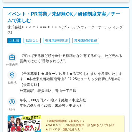
イベント・PR営業／未経験OK／研修制度充実／チー
ムで楽しむ
株式会社Ｐｒｅｍｉｕｍ‐Ｐｌｕｓ(プレミアムウォーターホールディング
ス)
正社員
転勤なし
職種未経験歓迎
業種未経験歓迎
《実れば実るほど頭を垂れる稲穂かな》育てるのは、ただ売れる
営業ではなく"尊敬される人"。
仕事内容
【全国募集】★UIターン歓迎！★希望やお住まいを考慮いたしま
す！■本社東京都港区南青山2-27-25ヒューリック南青山6階※転勤
勤務地
なし※本社に出社する必要はないため、全国各地で勤務可能です
【最寄り駅】
◎■勤務地・全国のイベント会場や大型ショッピングモール北海
外苑前駅、表参道駅、青山一丁目駅
道・東北・関東・信越（新潟・長野）・東海・九州・沖縄の会場
勤務候補地：北海道、青森県、岩手県、宮城県、秋田県、山形
年収1,000万円／28歳／未経験／中途入社
県、福島県、茨城県、栃木県、群馬県、埼玉県、千葉県、東京
年収750万円／26歳／未経験／中途入社
給与
都、神奈川県、新潟県、富山県、石川県、福井県、山梨県、長野
県、岐阜県、静岡県、愛知県、三重県、滋賀県、京都府、大阪
府、兵庫県、奈良県、和歌山県、鳥取県、島根県、岡山県、広島
《全国採用開始》※転勤なし※
★WEBカジュアル面談実施中！話を聞きたい方も◎
県、山口県、徳島県、香川県、愛媛県、高知県、福岡県、佐賀
★テレアポ・飛び込みなし！