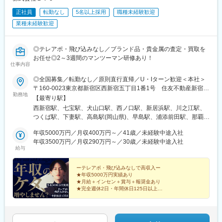
駅、京急鶴見駅、磯子駅、本郷台駅、鷺沼駅、古淵駅、京急久里
正社員
転勤なし
5名以上採用
職種未経験歓迎
浜駅、湘南台駅、社家駅、大和駅(神奈川県)、厚木駅、座間駅、か
しわ台駅、二宮駅、番田駅(神奈川県)、大宮駅(埼玉県)、さいたま
業種未経験歓迎
新都心駅、浦和駅、浦和美園駅、岩槻駅、川越駅、本川越駅、川
口駅、新井宿駅、蕨駅、所沢駅、越谷レイクタウン駅、草加駅、
春日部駅、一ノ割駅、上尾駅、熊谷駅、新座駅、狭山市駅、入間
◎テレアポ・飛び込みなし／ブランド品・貴金属の査定・買取を
市駅、狭山ケ丘駅、ふじみ野駅、新三郷駅、志木駅、和光市駅、
お任せ◎2～3週間のマンツーマン研修あり！
仕事内容
八潮駅、鴻巣駅、深谷駅、本庄早稲田駅、高坂駅、行田市駅、加
須駅、南羽生駅、桶川駅、坂戸駅(埼玉県)、若葉駅、高麗川駅、飯
◎全国募集／転勤なし／原則直行直帰／U・Iターン歓迎＜本社＞
能駅、吉川美南駅、西武秩父駅、神保原駅、鶴瀬駅、羽貫駅、和
〒160-0023東京都新宿区西新宿五丁目1番1号 住友不動産新宿フ
戸駅、東武動物公園駅、西大宮駅、東宮原駅、武蔵浦和駅、南大
勤務地
ァーストタワー3階※転居を伴う転勤はありません。■その他勤務
【最寄り駅】
塚駅、東川口駅、獨協大学前駅、上熊谷駅、三郷中央駅、戸田駅
地・都内23区、関東のプロジェクト先やご希望の全国
西新宿駅、七宝駅、犬山口駅、西ノ口駅、新居浜駅、川之江駅、
(埼玉県)、蓮田駅、白岡駅、寄居駅、葭川公園駅、海浜幕張駅、ス
つくば駅、下妻駅、高島駅(岡山県)、早島駅、浦添前田駅、那覇空
ポーツセンター駅、鎌取駅、京成幕張駅、南船橋駅、海神駅、柏
港駅(鉄道)、石鳥谷駅、矢幅駅、脇ノ沢駅、鵜沼宿駅、土岐市駅、
駅、松戸駅、新鎌ケ谷駅、牛込神楽坂駅、三越前駅、溜池山王
年収5000万円／月収400万円～／41歳／未経験中途入社
くりこま高原駅、長町一丁目駅、宇治駅(奈良線)、久津川駅、山城
駅、六本木一丁目駅、東京テレポート駅、汐留駅、新宿御苑前
年収3500万円／月収290万円～／30歳／未経験中途入社
青谷駅、天ケ瀬駅、有佐駅、吉井駅(群馬県)、前橋大島駅、広駅、
駅、西新宿駅、西早稲田駅、春日駅(東京都)、上野広小路駅、とう
給与
廿日市駅、高瀬駅(香川県)、滝の茶屋駅、あき総合病院前駅、山田
きょうスカイツリー駅、国際展示場駅、亀戸水神駅、五反田駅、
西町駅、具同駅、浜崎駅、朝霞台駅、東岩槻駅、大野原駅、亀山
九品仏駅、蓮沼駅、二子新地駅、西太子堂駅、千歳船橋駅、神泉
ーテレアポ・飛び込みなしで高収入ー
駅(三重県)、三瀬谷駅、南鳥海駅、鶴岡駅、赤湯駅、奈古駅、日野
駅、代官山駅、要町駅、東池袋駅、牛田駅(東京都)、府中駅(東京
★年収5000万円実績あり
駅(滋賀県)、堅田駅、近江長岡駅、十文字駅、扇田駅、三ツ境駅、
都)、京王多摩川駅、立川駅、京王八王子駅、高島町駅、平沼橋
★月給＋インセン＋賞与＋報奨金あり
鴨宮駅、三沢駅(青森県)、板柳駅、磐田駅、美川駅、野々市駅(Ｉ
★完全週休2日・年間休日125日以上
駅、馬車道駅、石川町駅、日ノ出町駅、綱島駅、センター南駅、
★未経験歓迎・2～3週間のマンツーマン研修
Ｒいしかわ鉄道線)、九重駅、滑河駅、大網駅、北信太駅、寝屋川
武蔵小杉駅、高津駅(神奈川県)、登戸駅、横須賀駅、緑町駅、北茅
★直行直帰OK・残業は月平均10時間以下
公園駅、蛍池駅、津久見駅、松浦駅、石橋駅(長崎県)、上田駅、小
ケ崎駅、逗子駅、海老名駅(相鉄・小田急)、鶴見駅、入谷駅(神奈
作駅、和泉多摩川駅、井荻駅、阿波山川駅、石井駅(徳島県)、南小
川県)、北与野駅、川越市駅、東飯能駅、御花畑駅、加茂宮駅、中