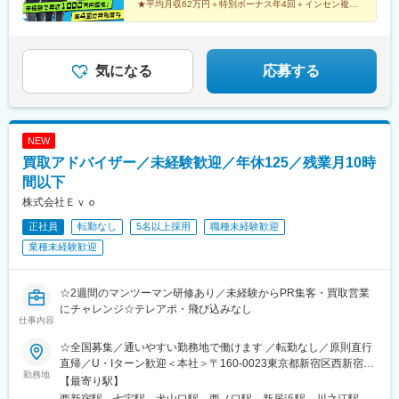
県、長崎県、熊本県、大分県、宮崎県、鹿児島県、沖縄県
★平均月収62万円＋特別ボーナス年4回＋インセン複数
★未経験率99%！放置は一切ナシのチームで助け合い！
★チームワーク重視で楽しく成長！
気になる
応募する
NEW
買取アドバイザー／未経験歓迎／年休125／残業月10時
間以下
株式会社Ｅｖｏ
正社員
転勤なし
5名以上採用
職種未経験歓迎
業種未経験歓迎
☆2週間のマンツーマン研修あり／未経験からPR集客・買取営業
にチャレンジ☆テレアポ・飛び込みなし
仕事内容
☆全国募集／通いやすい勤務地で働けます ／転勤なし／原則直行
直帰／U・Iターン歓迎＜本社＞〒160-0023東京都新宿区西新宿五
勤務地
丁目1番1号 住友不動産新宿ファーストタワー3階※転居を伴う転
【最寄り駅】
勤はありません。■その他勤務地・都内23区、関東のプロジェク