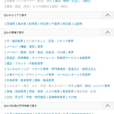
自動車（インポーター・販売） 商社
食品・飲料・たばこ （商社）
書籍・雑誌 （商社）
その他商社
建材 （商社）
ほかのエリアで探す
茨城県
栃木県
群馬県
埼玉県
千葉県
東京都
山梨県
ほかの業種で探す
IT・通信業界
インターネット・広告・メディア業界
メーカー（機械・電気）業界
メーカー（素材・化学・食品・化粧品・その他）業界
医薬品・医療機器・ライフサイエンス・医療系サービス
金融業界
建設・プラント・不動産業界
コンサルティング・リサーチ業界・専門事務所・監査法人・税理士法人
人材サービス・アウトソーシング業界・コールセンター
小売業界
外食産業・飲食業界
運輸・物流業界
エネルギー（電力・ガス・石油・新エネルギー）業界
旅行・宿泊・レジャー業界
警備・清掃業界
理容・美容・エステ業界
教育業界
農林水産・鉱業
公社・官公庁・学校・研究施設
冠婚葬祭業界
その他
ほかの社員の平均年齢で探す