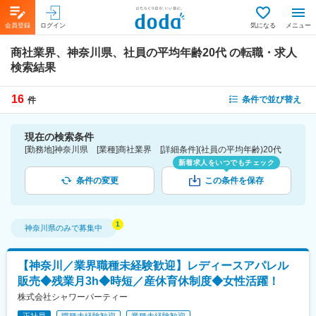
会員登録
ログイン
気になる
メニュー
商社業界、神奈川県、社員の平均年齢20代
の転職・求人
検索結果
16
条件で並び替え
件
現在の検索条件
[勤務地]神奈川県 [業種]商社業界 [詳細条件](社員の平均年齢)20代
新着求人をいつでもチェック
条件の変更
この条件を保存
神奈川県
のみで募集中
【神奈川／業界職種未経験歓迎】レディースアパレル
販売◆残業月3h◆時短／産休育休制度◆女性活躍！
株式会社シャワーパーティー