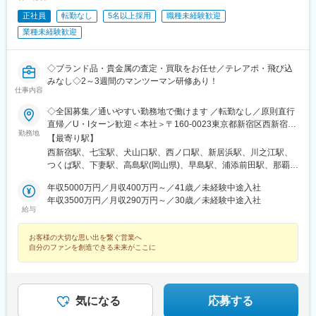
守谷駅、ゆめみ野駅、北春日部駅、上星川駅、善行駅、三崎口
駅、内宿駅、柏の葉キャンパス駅、岩瀬駅、古河駅、鶴瀬駅、東
正社員
転勤なし
5名以上採用
職種未経験歓迎
武動物公園駅、上板橋駅、本厚木駅、亀戸水神駅、東千葉駅、高
業種未経験歓迎
田駅(神奈川県)、向ケ丘遊園駅、北山田駅(神奈川県)、西武柳沢
駅、川和町駅、雀宮駅、岡本駅(栃木県)、木更津駅、北松戸駅、武
里駅、栗橋駅、樅山駅、湯河原駅、松戸駅、東富岡駅、新鹿沼
◇ブランド品・貴金属の査定・買取をお任せ／テレアポ・飛び込
駅、楡木駅、原木中山駅、東林間駅、東武宇都宮駅、秩父駅、小
みなし◇2～3週間のマンツーマン研修あり！
竹向原駅、鶴間駅、西大島駅、新浦安駅、本蓮沼駅、相模原駅、
仕事内容
十条駅(東京都)、みどり台駅、東宿郷駅、江曽島駅、笠間駅、下館
◇全国募集／通いやすい勤務地で働けます ／転勤なし／原則直行
駅、新守谷駅、流山おおたかの森駅、南柏駅、明大前駅、塚原
直帰／U・Iターン歓迎＜本社＞〒160-0023東京都新宿区西新宿五
駅、瀬谷駅、北茅ケ崎駅、千葉ニュータウン中央駅、柏駅、西小
勤務地
丁目1番1号 住友不動産新宿ファーストタワー3階※転居を伴う転
【最寄り駅】
泉駅、公津の杜駅、八街駅、茂原駅、牛浜駅、藤沢駅、雑色駅、
勤はありません。■その他勤務地・都内23区、関東のプロジェク
西新宿駅、七宝駅、犬山口駅、西ノ口駅、新居浜駅、川之江駅、
西立川駅、北八王子駅、三鷹駅、曳舟駅、西葛西駅、逗子駅、宮
ト先やご希望の全国
つくば駅、下妻駅、高島駅(岡山県)、早島駅、浦添前田駅、那覇空
崎台駅、並木北駅、古淵駅、矢板駅、北真岡駅、伊勢原駅、淵野
港駅(鉄道)、石鳥谷駅、矢幅駅、脇ノ沢駅、鵜沼宿駅、土岐市駅、
辺駅、中野坂上駅、広電廿日市駅、安芸駅、土佐山田駅、大阪空
年収5000万円／月収400万円～／41歳／未経験中途入社
くりこま高原駅、長町一丁目駅、宇治駅(奈良線)、久津川駅、山城
港駅(大阪モノレール)、狛江駅、芳賀台駅、学園前駅(奈良県)、上
年収3500万円／月収290万円～／30歳／未経験中途入社
青谷駅、天ケ瀬駅、有佐駅、吉井駅(群馬県)、前橋大島駅、広駅、
保原駅、肥後橋駅、下板橋駅、登戸駅、東伏見駅、下総中山駅、
給与
廿日市駅、高瀬駅(香川県)、滝の茶屋駅、あき総合病院前駅、山田
南林間駅、志村坂上駅、駅東公園前駅、下高井戸駅、岩原駅、熊
西町駅、具同駅、浜崎駅、朝霞台駅、東岩槻駅、大野原駅、亀山
川駅、逗子・葉山駅、宮前平駅、並木中央駅、西新宿五丁目駅、
お客様の大切な思い出を繋ぐ営業へ
駅(三重県)、三瀬谷駅、南鳥海駅、鶴岡駅、赤湯駅、奈古駅、日野
山陽女学園前駅、球場前駅(高知県)、大江橋駅、宇都宮駅東口駅
自分のファンを創造できる未来がここに
駅(滋賀県)、堅田駅、近江長岡駅、十文字駅、扇田駅、三ツ境駅、
鴨宮駅、三沢駅(青森県)、板柳駅、磐田駅、美川駅、野々市駅(Ｉ
Ｒいしかわ鉄道線)、九重駅、滑河駅、大網駅、北信太駅、寝屋川
公園駅、蛍池駅、津久見駅、松浦駅、石橋駅(長崎県)、上田駅、小
気になる
応募する
作駅、和泉多摩川駅、井荻駅、阿波山川駅、石井駅(徳島県)、南小