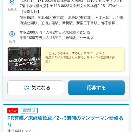
【本社】〒171-0014東京都豊島区池袋2丁目10-7 ビルディングK
7階【水道橋支店】〒113-0033東京都文京区本郷2-15-12Tsビル
勤務地
【宇都宮支店】〒321-0953栃木県宇都宮市東宿郷5丁目1-16 ルー
【最寄り駅】
セントビル2階【大阪支社】〒541-0048大阪大阪市中央区瓦町3-
飯田橋駅、日本橋駅(東京都)、赤坂駅(東京都)、六本木駅、お台場
2-7グリーンビル4F【その他関連勤務地】・関東圏内（千葉県、埼
海浜公園駅、芝浦ふ頭駅、新橋駅、新宿三丁目駅、都庁前駅、高
玉県、神奈川県、栃木県、群馬県など）・関西圏内（兵庫県、京
田馬場駅、水道橋駅、後楽園駅、上野御徒町駅、浅草駅(ＴＸ)、押
都府、奈良県、滋賀県、和歌山県など）※転勤はございません。※
年収2000万円／入社2年目／未経験／査定職
上駅、錦糸町駅、青海駅(東京都)、豊洲駅、有明駅(東京都)、亀戸
希望を100％考慮いたします。
年収1800万円／入社3年目／未経験／セールス
駅、木場駅(東京都)、天王洲アイル駅、立会川駅、大崎広小路駅、
給与
自由が丘駅、蒲田駅、流通センター駅、二子玉川駅、三軒茶屋
駅、経堂駅、渋谷駅、明治神宮前駅、原宿駅、恵比寿駅、中野駅
「これからを牽引」するビジネスパーソンに。
(東京都)、荻窪駅、池袋駅、向原駅(東京都)、都電雑司ケ谷駅、赤
分業スタイルで誰よりも稼ぐ、リユース×営業職の募
羽駅、南千住駅、東武練馬駅、光が丘駅、北千住駅、亀有駅、西
集！
葛西駅、吉祥寺駅、井の頭公園駅、三鷹駅、府中競馬正門前駅、
#関東ポジション採用再開！
調布駅、町田駅、南町田グランベリーパーク駅、豊田駅、国分寺
＃月給50万円～＋高インセン
駅、立川北駅、高松駅(東京都)、昭島駅、八王子駅、南大沢駅、多
＃平均年収1300万円over
摩センター駅、京王よみうりランド駅、武蔵引田駅、新高島駅、
＃月平均残業10h以下
横浜駅、元町・中華街駅、伊勢佐木長者町駅、神奈川駅、新横浜
＃独立＆フリーランス化も支援
気になる
応募する
駅、大倉山駅(神奈川県)、新綱島駅、センター北駅、鴨居駅、たま
プラーザ駅、長津田駅、二俣川駅、戸塚駅、上大岡駅、鳥浜駅、
緑園都市駅、京急川崎駅、川崎駅、新丸子駅、溝の口駅、向ケ丘
遊園駅、新百合ケ丘駅、橋本駅(神奈川県)、相模原駅、相模大野
締切間近
NEW
駅、汐入駅、横須賀中央駅、平塚駅、鎌倉駅、大船駅、藤沢駅、
PR営業／未経験歓迎／2～3週間のマンツーマン研修あ
辻堂駅、石上駅、小田原駅、鴨宮駅、茅ケ崎駅、逗子・葉山駅、
三崎口駅、秦野駅、倉見駅、中央林間駅、伊勢原駅、海老名駅(相
り
模線)、相武台前駅、大雄山駅、高座渋谷駅、相模金子駅、湯河原
株式会社Ｅｖｏ