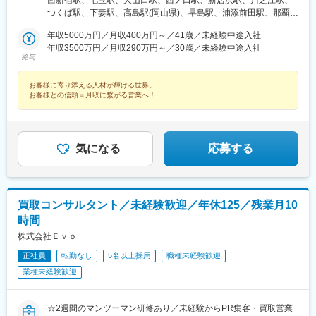
西新宿駅、七宝駅、犬山口駅、西ノ口駅、新居浜駅、川之江駅、
ト先やご希望の全国
つくば駅、下妻駅、高島駅(岡山県)、早島駅、浦添前田駅、那覇空
港駅(鉄道)、石鳥谷駅、矢幅駅、脇ノ沢駅、鵜沼宿駅、土岐市駅、
年収5000万円／月収400万円～／41歳／未経験中途入社
くりこま高原駅、長町一丁目駅、宇治駅(奈良線)、久津川駅、山城
年収3500万円／月収290万円～／30歳／未経験中途入社
青谷駅、天ケ瀬駅、有佐駅、吉井駅(群馬県)、前橋大島駅、広駅、
給与
廿日市駅、高瀬駅(香川県)、滝の茶屋駅、あき総合病院前駅、山田
西町駅、具同駅、浜崎駅、朝霞台駅、東岩槻駅、大野原駅、亀山
お客様に寄り添える人材が輝ける世界。
駅(三重県)、三瀬谷駅、南鳥海駅、鶴岡駅、赤湯駅、奈古駅、日野
お客様との信頼＝月収に繋がる営業へ！
駅(滋賀県)、堅田駅、近江長岡駅、十文字駅、扇田駅、三ツ境駅、
鴨宮駅、三沢駅(青森県)、板柳駅、磐田駅、美川駅、野々市駅(Ｉ
Ｒいしかわ鉄道線)、九重駅、滑河駅、大網駅、北信太駅、寝屋川
公園駅、蛍池駅、津久見駅、松浦駅、石橋駅(長崎県)、上田駅、小
気になる
応募する
作駅、和泉多摩川駅、井荻駅、阿波山川駅、石井駅(徳島県)、南小
松島駅、ゆいの杜東駅、高久駅、五位堂駅、富雄駅、西加積駅、
東野尻駅、ハーモニーホール駅、遠賀川駅、行橋駅、糸島高校前
駅、保原駅、会津若松駅、原ノ町駅、山陽網干駅、三木駅(神戸電
鉄線)、南小樽駅、稲積公園駅、苫小牧駅、和歌山港駅、淀屋橋
買取コンサルタント／未経験歓迎／年休125／残業月10
駅、大山駅(東京都)、モレラ岐阜駅、千歳駅(北海道)、卸町駅(宮城
時間
県)、伏屋駅、吉塚駅、伊予三島駅、友部駅、花崎駅、偕楽園駅、
株式会社Ｅｖｏ
守谷駅、ゆめみ野駅、北春日部駅、上星川駅、善行駅、三崎口
駅、内宿駅、柏の葉キャンパス駅、岩瀬駅、古河駅、鶴瀬駅、東
正社員
転勤なし
5名以上採用
職種未経験歓迎
武動物公園駅、上板橋駅、本厚木駅、亀戸水神駅、東千葉駅、高
業種未経験歓迎
田駅(神奈川県)、向ケ丘遊園駅、北山田駅(神奈川県)、西武柳沢
駅、川和町駅、雀宮駅、岡本駅(栃木県)、木更津駅、北松戸駅、武
里駅、栗橋駅、樅山駅、湯河原駅、松戸駅、東富岡駅、新鹿沼
☆2週間のマンツーマン研修あり／未経験からPR集客・買取営業