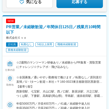
松島駅、ゆいの杜東駅、高久駅、五位堂駅、富雄駅、西加積駅、
気になる
応募する
浦和駅、栄町駅(千葉県)、幕張駅、東海神駅、初富駅、茅場町駅、
東野尻駅、ハーモニーホール駅、遠賀川駅、行橋駅、糸島高校前
赤坂見附駅、麻布十番駅、内幸町駅、東新宿駅、新宿西口駅、下
駅、保原駅、会津若松駅、原ノ町駅、山陽網干駅、三木駅(神戸電
落合駅、御徒町駅、曳舟駅、東京国際クルーズターミナル駅、東
鉄線)、南小樽駅、稲積公園駅、苫小牧駅、和歌山港駅、淀屋橋
京ビッグサイト駅、不動前駅、表参道駅、代々木公園駅、東池袋
駅、大山駅(東京都)、モレラ岐阜駅、千歳駅(北海道)、卸町駅(宮城
四丁目駅、京成関屋駅、府中本町駅、立川南駅、日本大通り駅、
NEW
県)、伏屋駅、吉塚駅、伊予三島駅、友部駅、花崎駅、偕楽園駅、
関内駅、八丁畷駅、武蔵溝ノ口駅、柳小路駅、宮原駅、千葉中央
PR営業／未経験歓迎／年間休日125日／残業月10時間
守谷駅、ゆめみ野駅、北春日部駅、上星川駅、善行駅、三崎口
駅
駅、内宿駅、柏の葉キャンパス駅、岩瀬駅、古河駅、鶴瀬駅、東
以下
武動物公園駅、上板橋駅、本厚木駅、亀戸水神駅、東千葉駅、高
株式会社Ｅｖｏ
田駅(神奈川県)、向ケ丘遊園駅、北山田駅(神奈川県)、西武柳沢
正社員
転勤なし
5名以上採用
職種未経験歓迎
駅、川和町駅、雀宮駅、岡本駅(栃木県)、木更津駅、北松戸駅、武
里駅、栗橋駅、樅山駅、湯河原駅、松戸駅、東富岡駅、新鹿沼
業種未経験歓迎
駅、楡木駅、原木中山駅、東林間駅、東武宇都宮駅、秩父駅、小
竹向原駅、鶴間駅、西大島駅、新浦安駅、本蓮沼駅、相模原駅、
十条駅(東京都)、みどり台駅、東宿郷駅、江曽島駅、笠間駅、下館
☆2週間のマンツーマン研修あり／未経験からPR集客・買取営業
駅、新守谷駅、流山おおたかの森駅、南柏駅、明大前駅、塚原
にチャレンジ☆テレアポ・飛び込みなし
仕事内容
駅、瀬谷駅、北茅ケ崎駅、千葉ニュータウン中央駅、柏駅、西小
泉駅、公津の杜駅、八街駅、茂原駅、牛浜駅、藤沢駅、雑色駅、
☆全国募集／通いやすい勤務地で働けます ／転勤なし／原則直行
西立川駅、北八王子駅、三鷹駅、曳舟駅、西葛西駅、逗子駅、宮
直帰／U・Iターン歓迎＜本社＞〒160-0023東京都新宿区西新宿五
崎台駅、並木北駅、古淵駅、矢板駅、北真岡駅、伊勢原駅、淵野
勤務地
丁目1番1号 住友不動産新宿ファーストタワー3階※転居を伴う転
【最寄り駅】
辺駅、中野坂上駅、広電廿日市駅、安芸駅、土佐山田駅、大阪空
勤はありません。■その他勤務地・都内23区、関東のプロジェク
西新宿駅、七宝駅、犬山口駅、西ノ口駅、新居浜駅、川之江駅、
港駅(大阪モノレール)、狛江駅、芳賀台駅、学園前駅(奈良県)、上
ト先やご希望の全国
つくば駅、下妻駅、高島駅(岡山県)、早島駅、浦添前田駅、那覇空
保原駅、肥後橋駅、下板橋駅、登戸駅、東伏見駅、下総中山駅、
港駅(鉄道)、石鳥谷駅、矢幅駅、脇ノ沢駅、鵜沼宿駅、土岐市駅、
南林間駅、志村坂上駅、駅東公園前駅、下高井戸駅、岩原駅、熊
年収5000万円／月収400万円～／41歳／未経験中途入社
くりこま高原駅、長町一丁目駅、宇治駅(奈良線)、久津川駅、山城
川駅、逗子・葉山駅、宮前平駅、並木中央駅、西新宿五丁目駅、
年収3500万円／月収290万円～／30歳／未経験中途入社