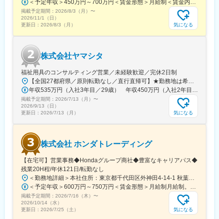
崎台駅、並木北駅、古淵駅、矢板駅、北真岡駅、伊勢原駅、淵野
＜予定年収＞450万円～700万円＜賃金形態＞月給制＜賃金内訳＞月額（基本給）：274,000円～400,000円＜月給＞274,000円～400,000円＜昇給有無＞有＜残業手当＞有＜給与補足＞※経験・スキルを考慮のうえ、当社規定にて決定■昇給：年1回■賞与：年2回（7月・12月）賃金はあくまでも目安の金額であり、選考を通じて上下する可能性があります。月給(月額)は固定手当を含めた表記です。
辺駅、中野坂上駅、広電廿日市駅、安芸駅、土佐山田駅、大阪空
掲載予定期間：
2026/8/3（月）
〜
2026/11/1（日）
港駅(大阪モノレール)、狛江駅、芳賀台駅、学園前駅(奈良県)、上
気になる
更新日：
2026/8/3（月）
保原駅、肥後橋駅、下板橋駅、登戸駅、東伏見駅、下総中山駅、
南林間駅、志村坂上駅、駅東公園前駅、下高井戸駅、岩原駅、熊
川駅、逗子・葉山駅、宮前平駅、並木中央駅、西新宿五丁目駅、
山陽女学園前駅、球場前駅(高知県)、大江橋駅、宇都宮駅東口駅
株式会社ヤマシタ
福祉用具のコンサルティング営業／未経験歓迎／完休2日制
【全国27都府県／原則転勤なし／直行直帰可】★勤務地は希望を考慮★拠点により車通勤OK※充足状況により、ご希望の勤務地での募集が終了している場合があります。※転居を伴う転勤の有無は、半年ごとに希望を伺い、選択いただけます。■東北■・宮城県（仙台市）■関東■・東京都（東京23区など）・神奈川県（横浜市など）・埼玉県（さいたま市など）・千葉県（千葉市など）・茨城県（水戸市）・栃木県（宇都宮市／足利市）・群馬県（前橋市）■東海■・愛知県（名古屋市／豊田市／豊橋市／小牧市）・静岡県（静岡市／浜松市／沼津市／焼津市／富士市）・岐阜県（岐阜市）・三重県（四日市市）■信越・北陸■・長野県（長野市）・山梨県（甲府市）・石川県（金沢市）・富山県（富山市）・福井県（福井市）■関西■・大阪府・兵庫県（神戸市／尼崎市／姫路市）・京都府（京都市）・奈良県（奈良市／天理市）・滋賀県（大津市／彦根市）・和歌山県（和歌山市／田辺市）■中国■・広島県（広島市）・岡山県（岡山市）■四国■・香川県（高松市）■九州■・福岡県（福岡市）
年収535万円（入社3年目／29歳） 年収450万円（入社2年目／26歳）
掲載予定期間：
2026/7/13（月）
〜
2026/9/13（日）
気になる
更新日：
2026/7/13（月）
株式会社 ホンダトレーディング
【在宅可】営業事務◆Hondaグループ商社◆豊富なキャリアパス◆
残業20H程/年休121日/転勤なし
＜勤務地詳細＞本社住所：東京都千代田区外神田4-14-1 秋葉原UDX南ウイング18F勤務地最寄駅：JR山手線・総武線／秋葉原駅受動喫煙対策：屋内全面禁煙変更の範囲：会社の定める事業所（リモートワーク含む）
＜予定年収＞600万円～750万円＜賃金形態＞月給制月給制。賞与昨年支給実績6.7ヶ月分。＜賃金内訳＞月額（基本給）：300,000円～410,000円＜月給＞300,000円～410,000円＜昇給有無＞有＜残業手当＞有＜給与補足＞賞与は直近3年間の平均で6.5か月分支給として計算。全社平均である20時間分の時間外手当含む。時間外手当は1分単位で支給。賃金はあくまでも目安の金額であり、選考を通じて上下する可能性があります。月給(月額)は固定手当を含めた表記です。
掲載予定期間：
2026/7/16（木）
〜
2026/10/14（水）
気になる
更新日：
2026/7/25（土）