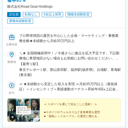
着率95％
武動物公園駅、上板橋駅、本厚木駅、亀戸水神駅、東千葉駅、高
株式会社Road Goal Holdings
田駅(神奈川県)、向ケ丘遊園駅、北山田駅(神奈川県)、西武柳沢
正社員
転勤なし
5名以上採用
職種未経験歓迎
駅、川和町駅、雀宮駅、岡本駅(栃木県)、木更津駅、北松戸駅、武
里駅、栗橋駅、樅山駅、湯河原駅、松戸駅、東富岡駅、新鹿沼
業種未経験歓迎
駅、楡木駅、原木中山駅、東林間駅、東武宇都宮駅、秩父駅、小
竹向原駅、鶴間駅、西大島駅、新浦安駅、本蓮沼駅、相模原駅、
十条駅(東京都)、みどり台駅、東宿郷駅、江曽島駅、笠間駅、下館
プロ野球球団の運営を中心にした企画・マーケティング・事務業
駅、新守谷駅、流山おおたかの森駅、南柏駅、明大前駅、塚原
務全般★未経験から月給35万円以上
仕事内容
駅、瀬谷駅、北茅ケ崎駅、千葉ニュータウン中央駅、柏駅、西小
泉駅、公津の杜駅、八街駅、茂原駅、牛浜駅、藤沢駅、雑色駅、
＼★ 全国積極採用中！／今後さらに拠点を拡大予定です。下記勤
西立川駅、北八王子駅、三鷹駅、曳舟駅、西葛西駅、逗子駅、宮
務地に希望地区がない場合もお気軽にお問い合わせください。≪
崎台駅、並木北駅、古淵駅、矢板駅、北真岡駅、伊勢原駅、淵野
勤務地
希望に沿わない転勤なし ★ 東京を拠点に地方都市に貢献≫■東京
【最寄り駅】
辺駅、中野坂上駅、広電廿日市駅、安芸駅、土佐山田駅、大阪空
本社／東京都江東区青海1-1-20 ダイバーシティ東京 オフィスタワ
東京テレポート駅、郡山富田駅、福井駅(福井県)、台場駅、青海駅
港駅(大阪モノレール)、狛江駅、芳賀台駅、学園前駅(奈良県)、上
ー 12F■東北オフィス／福島県郡山市八山田3丁目22■北陸オフィ
(東京都)
保原駅、肥後橋駅、下板橋駅、登戸駅、東伏見駅、下総中山駅、
ス／福井県福井市勝見3丁目★U・Iターン歓迎！
南林間駅、志村坂上駅、駅東公園前駅、下高井戸駅、岩原駅、熊
≪ ★未経験から安定した収入を実現 ≫月給35万円以上（最低保
川駅、逗子・葉山駅、宮前平駅、並木中央駅、西新宿五丁目駅、
証）＋インセンティブ＋業績連動ボーナス＋昇給年4回※上記金額
山陽女学園前駅、球場前駅(高知県)、大江橋駅、宇都宮駅東口駅
給与
には一律支給の固定残業代（45時間分/8万5600円～）が含まれま
す。超過分は別途支給。※最大6ヶ月の試用期間あり（期間中は月
給32万円となります/45時間分の固定残業代7万8300円～を含む/
≪ スポーツを通じて街おこしに貢献！ ≫
超過分は別途支給）。※経験や能力を考慮の上、金額を決定しま
■スポーツやウェルネスなど多角事業を運営
す。
■『福島レッドホープス』の運営に携わる
■月給35万円以上＋昇給年4回＋昇格年2回
■メンバーの9割以上が平成生まれ