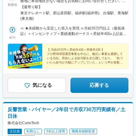
務地に希望地区がない場合もお気軽にお問い合わせください。≪
勤務地
希望に沿わない転勤なし ★ 東京を拠点に地方都市に貢献≫■東京
【最寄り駅】
本社／東京都江東区青海1-1-20 ダイバーシティ東京 オフィスタワ
東京テレポート駅、郡山富田駅、福井駅(福井県)、台場駅、青海駅
ー 12F■東北オフィス／福島県郡山市八山田3丁目22■北陸オフィ
(東京都)
ス／福井県福井市勝見3丁目★U・Iターン歓迎！
≪ ★未経験から安定した収入を実現 ≫月給35万円以上（最低保
証）＋インセンティブ＋業績連動ボーナス＋昇給年4回※上記金額
給与
には一律支給の固定残業代（45時間分/8万5600円～）が含まれま
す。超過分は別途支給。※最大6ヶ月の試用期間あり（期間中は月
給32万円となります/45時間分の固定残業代7万8300円～を含む/
【 月給35万円＋昇給年4回＋昇格年2回 】
プロ野球球団運営事業を中心に、幅広い事業を展開して
超過分は別途支給）。※経験や能力を考慮の上、金額を決定しま
いる当社。昇給による給与額を全公開しており、「気づ
す。
いたら給与が大幅にアップしていた」という声が多数。
使い道に困ってしまうほど、自然と稼げる会社なんで
す！
気になる
応募する
反響営業・バイヤー／2年目で月収730万円実績有／土
日休
株式会社CurioTech
正社員
転勤なし
5名以上採用
職種未経験歓迎