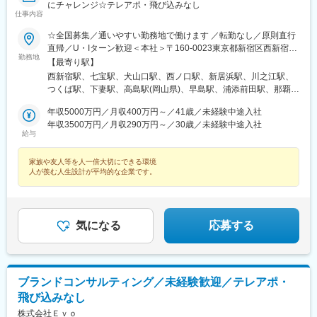
駅、楡木駅、原木中山駅、東林間駅、東武宇都宮駅、秩父駅、小
にチャレンジ☆テレアポ・飛び込みなし
竹向原駅、鶴間駅、西大島駅、新浦安駅、本蓮沼駅、相模原駅、
仕事内容
十条駅(東京都)、みどり台駅、東宿郷駅、江曽島駅、笠間駅、下館
☆全国募集／通いやすい勤務地で働けます ／転勤なし／原則直行
駅、新守谷駅、流山おおたかの森駅、南柏駅、明大前駅、塚原
直帰／U・Iターン歓迎＜本社＞〒160-0023東京都新宿区西新宿五
駅、瀬谷駅、北茅ケ崎駅、千葉ニュータウン中央駅、柏駅、西小
勤務地
丁目1番1号 住友不動産新宿ファーストタワー3階※転居を伴う転
【最寄り駅】
泉駅、公津の杜駅、八街駅、茂原駅、牛浜駅、藤沢駅、雑色駅、
勤はありません。■その他勤務地・都内23区、関東のプロジェク
西新宿駅、七宝駅、犬山口駅、西ノ口駅、新居浜駅、川之江駅、
西立川駅、北八王子駅、三鷹駅、曳舟駅、西葛西駅、逗子駅、宮
ト先やご希望の全国
つくば駅、下妻駅、高島駅(岡山県)、早島駅、浦添前田駅、那覇空
崎台駅、並木北駅、古淵駅、矢板駅、北真岡駅、伊勢原駅、淵野
港駅(鉄道)、石鳥谷駅、矢幅駅、脇ノ沢駅、鵜沼宿駅、土岐市駅、
辺駅、中野坂上駅、広電廿日市駅、安芸駅、土佐山田駅、大阪空
年収5000万円／月収400万円～／41歳／未経験中途入社
くりこま高原駅、長町一丁目駅、宇治駅(奈良線)、久津川駅、山城
港駅(大阪モノレール)、狛江駅、芳賀台駅、学園前駅(奈良県)、上
年収3500万円／月収290万円～／30歳／未経験中途入社
青谷駅、天ケ瀬駅、有佐駅、吉井駅(群馬県)、前橋大島駅、広駅、
保原駅、肥後橋駅、下板橋駅、登戸駅、東伏見駅、下総中山駅、
給与
廿日市駅、高瀬駅(香川県)、滝の茶屋駅、あき総合病院前駅、山田
南林間駅、志村坂上駅、駅東公園前駅、下高井戸駅、岩原駅、熊
西町駅、具同駅、浜崎駅、朝霞台駅、東岩槻駅、大野原駅、亀山
川駅、逗子・葉山駅、宮前平駅、並木中央駅、西新宿五丁目駅、
家族や友人等を人一倍大切にできる環境
駅(三重県)、三瀬谷駅、南鳥海駅、鶴岡駅、赤湯駅、奈古駅、日野
山陽女学園前駅、球場前駅(高知県)、大江橋駅、宇都宮駅東口駅
人が羨む人生設計が平均的な企業です。
駅(滋賀県)、堅田駅、近江長岡駅、十文字駅、扇田駅、三ツ境駅、
鴨宮駅、三沢駅(青森県)、板柳駅、磐田駅、美川駅、野々市駅(Ｉ
Ｒいしかわ鉄道線)、九重駅、滑河駅、大網駅、北信太駅、寝屋川
公園駅、蛍池駅、津久見駅、松浦駅、石橋駅(長崎県)、上田駅、小
気になる
応募する
作駅、和泉多摩川駅、井荻駅、阿波山川駅、石井駅(徳島県)、南小
松島駅、ゆいの杜東駅、高久駅、五位堂駅、富雄駅、西加積駅、
東野尻駅、ハーモニーホール駅、遠賀川駅、行橋駅、糸島高校前
駅、保原駅、会津若松駅、原ノ町駅、山陽網干駅、三木駅(神戸電
鉄線)、南小樽駅、稲積公園駅、苫小牧駅、和歌山港駅、淀屋橋
ブランドコンサルティング／未経験歓迎／テレアポ・
駅、大山駅(東京都)、モレラ岐阜駅、千歳駅(北海道)、卸町駅(宮城
飛び込みなし
県)、伏屋駅、吉塚駅、伊予三島駅、友部駅、花崎駅、偕楽園駅、
株式会社Ｅｖｏ