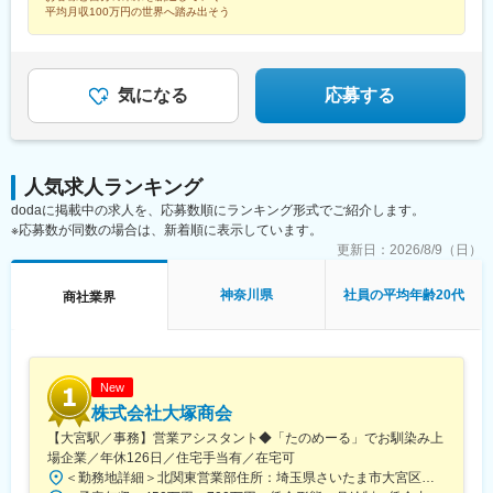
駅(三重県)、三瀬谷駅、南鳥海駅、鶴岡駅、赤湯駅、奈古駅、日野
山陽女学園前駅、球場前駅(高知県)、大江橋駅、宇都宮駅東口駅
平均月収100万円の世界へ踏み出そう
駅(滋賀県)、堅田駅、近江長岡駅、十文字駅、扇田駅、三ツ境駅、
鴨宮駅、三沢駅(青森県)、板柳駅、磐田駅、美川駅、野々市駅(Ｉ
Ｒいしかわ鉄道線)、九重駅、滑河駅、大網駅、北信太駅、寝屋川
公園駅、蛍池駅、津久見駅、松浦駅、石橋駅(長崎県)、上田駅、小
気になる
応募する
作駅、和泉多摩川駅、井荻駅、阿波山川駅、石井駅(徳島県)、南小
松島駅、ゆいの杜東駅、高久駅、五位堂駅、富雄駅、西加積駅、
東野尻駅、ハーモニーホール駅、遠賀川駅、行橋駅、糸島高校前
駅、保原駅、会津若松駅、原ノ町駅、山陽網干駅、三木駅(神戸電
鉄線)、南小樽駅、稲積公園駅、苫小牧駅、和歌山港駅、淀屋橋
人気求人ランキング
駅、大山駅(東京都)、モレラ岐阜駅、千歳駅(北海道)、卸町駅(宮城
dodaに掲載中の求人を、応募数順にランキング形式でご紹介します。
県)、伏屋駅、吉塚駅、伊予三島駅、友部駅、花崎駅、偕楽園駅、
※応募数が同数の場合は、新着順に表示しています。
守谷駅、ゆめみ野駅、北春日部駅、上星川駅、善行駅、三崎口
更新日：
2026/8/9（日）
駅、内宿駅、柏の葉キャンパス駅、岩瀬駅、古河駅、鶴瀬駅、東
武動物公園駅、上板橋駅、本厚木駅、亀戸水神駅、東千葉駅、高
神奈川県
社員の平均年齢20代
商社業界
田駅(神奈川県)、向ケ丘遊園駅、北山田駅(神奈川県)、西武柳沢
駅、川和町駅、雀宮駅、岡本駅(栃木県)、木更津駅、北松戸駅、武
里駅、栗橋駅、樅山駅、湯河原駅、松戸駅、東富岡駅、新鹿沼
駅、楡木駅、原木中山駅、東林間駅、東武宇都宮駅、秩父駅、小
竹向原駅、鶴間駅、西大島駅、新浦安駅、本蓮沼駅、相模原駅、
New
十条駅(東京都)、みどり台駅、東宿郷駅、江曽島駅、笠間駅、下館
株式会社大塚商会
駅、新守谷駅、流山おおたかの森駅、南柏駅、明大前駅、塚原
【大宮駅／事務】営業アシスタント◆「たのめーる」でお馴染み上
駅、瀬谷駅、北茅ケ崎駅、千葉ニュータウン中央駅、柏駅、西小
場企業／年休126日／住宅手当有／在宅可
泉駅、公津の杜駅、八街駅、茂原駅、牛浜駅、藤沢駅、雑色駅、
西立川駅、北八王子駅、三鷹駅、曳舟駅、西葛西駅、逗子駅、宮
＜勤務地詳細＞北関東営業部住所：埼玉県さいたま市大宮区桜木町1-195-1 大宮ソラミチKOZ 12階受動喫煙対策：屋内全面禁煙変更の範囲：会社の定める事業所（リモートワーク含む）