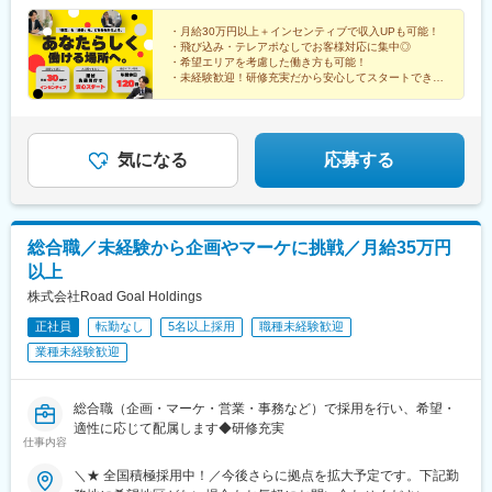
・月給30万円以上＋インセンティブで収入UPも可能！
・飛び込み・テレアポなしでお客様対応に集中◎
・希望エリアを考慮した働き方も可能！
・未経験歓迎！研修充実だから安心してスタートできま
す！
気になる
応募する
総合職／未経験から企画やマーケに挑戦／月給35万円
以上
株式会社Road Goal Holdings
正社員
転勤なし
5名以上採用
職種未経験歓迎
業種未経験歓迎
総合職（企画・マーケ・営業・事務など）で採用を行い、希望・
適性に応じて配属します◆研修充実
仕事内容
＼★ 全国積極採用中！／今後さらに拠点を拡大予定です。下記勤