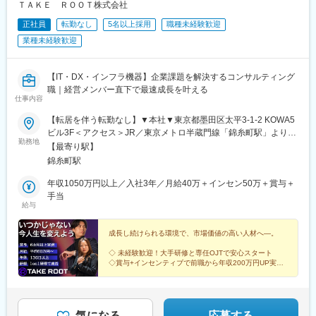
持ち柔軟に店舗運営を行っています。
ＴＡＫＥ ＲＯＯＴ株式会社
・お客様との距離感はセレクトショップだからこそ実現できるも
正社員
転勤なし
5名以上採用
職種未経験歓迎
のがあり、関係性を深めながら接客ができます。
・拡大路線ではなく、今までのお客様との関係性を大切にする経
業種未経験歓迎
営スタンスのため、希望しない転勤や異動はありません。
■キャリアについて：
【IT・DX・インフラ機器】企業課題を解決するコンサルティング
店舗での販売経験を積みながら、店長、エリアマネージャー、バ
職｜経営メンバー直下で最速成長を叶える
仕事内容
イヤー、販促など販売以外の職種にもチャレンジできる環境で
す。
【転居を伴う転勤なし】▼本社▼東京都墨田区太平3-1-2 KOWA5
※接客を重視しているため、販売スタッフと他業務の兼務となりま
ビル3F＜アクセス＞JR／東京メトロ半蔵門線「錦糸町駅」より徒
す。
勤務地
歩4分【実はアクセス便利！】渋谷駅から30分程度、新宿から20
【最寄り駅】
分、東京駅から8分と、かなりアクセス抜群！な錦糸町駅。通勤に
錦糸町駅
■就業環境：
も、仕事終わりに友達と遊ぶのにも便利です！※受動喫煙対策：あ
・残業時間は平均月3時間程度です。残業代は1分単位で支給され
り※その他勤務地：埼玉県／千葉県／神奈川県等、本社に通える方
年収1050万円以上／入社3年／月給40万＋インセン50万＋賞与＋
ます。
も大歓迎です！
手当
・育児と仕事の両立を考え、時短勤務で働く社員もいます。
給与
・会社として有給消化を推奨しております。
・設定した目標を達成すると随時昇給があります。ご自身の希望
成長し続けられる環境で、市場価値の高い人材へ―。
や評価指標の達成に向けて主体的に働いている方が多いです。
◇ 未経験歓迎！大手研修と専任OJTで安心スタート
◇賞与+インセンティブで前職から年収200万円UP実績
■組織構成：
◇年休１３６日以上＆月残業５h以下
・各店舗に4～6名の社員が在籍しており、ほぼ全員中途入社で
◇２０代～３０代のメンバーが活躍中
す。
◇定着率９５％以上
・販売員は100％女性で家庭との両立に理解がある環境です（全
気になる
応募する