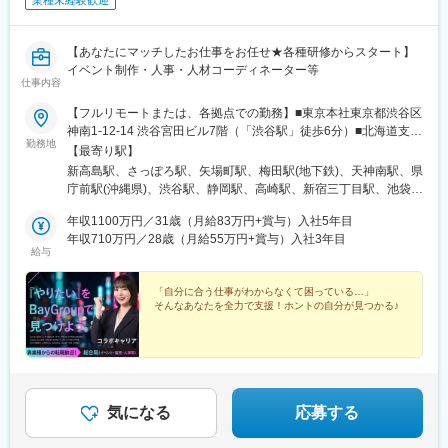
業種未経験歓迎
【あなたにマッチしたお仕事をお任せ★各種研修からスタート】
イベント制作・人事・人材コーディネーター等
仕事内容
【フルリモートまたは、各拠点での勤務】■東京本社東京都渋谷区
神南1-12-14 渋谷宮田ビル7階（「渋谷駅」徒歩6分）■北海道支店
勤務地
北海道札幌市中央区北4条西1-1-7 MMS札幌駅前ビル2階（「札幌
【最寄り駅】
駅」徒歩3分）■横浜支店神奈川県横浜市港北区新横浜2-5-14 Wise
新高島駅、さっぽろ駅、矢場町駅、梅田駅(地下鉄)、天神南駅、県
Next新横浜3階（「新横浜駅」徒歩4分）■厚木支店神奈川県厚木
庁前駅(沖縄県)、渋谷駅、静岡駅、高崎駅、新宿三丁目駅、池袋
市中町4-14-1 サクセス本厚木ビル 5階（「本厚木駅」徒歩3分）■
駅、井の頭公園駅、町田駅、八王子駅、立川北駅、横浜駅、新横
高崎支社群馬県高崎市栄町3-11 高崎バナーズビル3階（「高崎
年収1100万円／31歳（月給83万円+賞与）入社5年目
浜駅、京急川崎駅、座間駅、上溝駅、藤沢駅、海老名駅(相模線)、
駅」東口徒歩3分）■静岡支店静岡県静岡市葵区紺屋町17-1 葵タワ
年収710万円／28歳（月給55万円+賞与）入社3年目
大宮駅(埼玉県)、浦和駅、さいたま新都心駅、川口元郷駅、上尾
給与
ー1階（「静岡駅」北口徒歩3分 ）■名古屋支店愛知県名古屋市中
駅、新座駅、熊谷駅、八木崎駅、千葉中央駅、千葉みなと駅、柏
区栄3-15-33 栄ガスビル13階（「栄駅」徒歩5分）■大阪支店大阪
駅、松戸駅、愛宕駅(千葉県)、国府台駅、水戸駅、つくば駅、勝田
府大阪市北区角田町8-1 大阪梅田ツインタワーズ・ノース19階
「自分に合う仕事がわからなくて困っている…」
駅、伊勢崎駅、前橋駅、世良田駅、桐生駅、宇都宮駅、栃木駅、
そんなあなたを全力で支援！ホントの自分が見つかる♪
（「大阪駅」徒歩2分）■福岡支店福岡県福岡市中央区天神1-4-1
小山駅、札幌駅、旭川駅、函館駅、小樽駅、千歳駅(北海道)、青森
西日本新聞会館16階（「天神南駅」徒歩3分）■沖縄支店沖縄県那
駅、一ノ関駅、遠野駅、久慈駅、水沢駅、秋田駅、横手駅、あお
覇市久米2-3-15 JR九州那覇ビル5階（「県庁前駅」徒歩4分）
ば通駅、泉中央駅、古川駅、気仙沼駅、蔵王駅、山形駅、寒河江
駅、酒田駅、福島駅(福島県)、いわき駅、会津若松駅、郡山駅(福
島県)、郡山富田駅、白河駅、国際センター駅、豊橋駅、豊川駅、
岡崎駅、安城駅、浜松駅、新静岡駅、沼津駅、富士駅、三島駅、
気になる
応募する
裾野駅、御殿場駅、菊川駅(静岡県)、大場駅、三島広小路駅、北鉄
金沢駅、西金沢駅、松任駅、野々市工大前駅、小松駅、新潟駅、