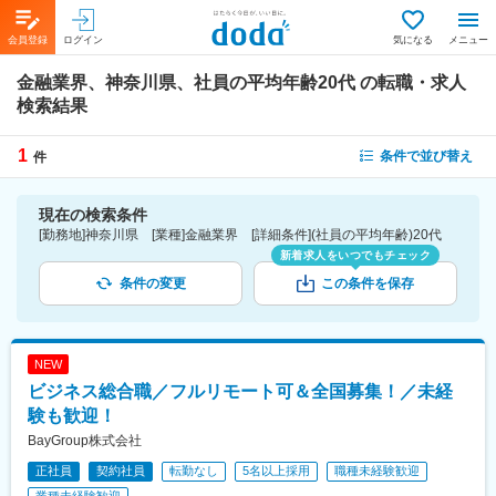
会員登録
ログイン
気になる
メニュー
金融業界、神奈川県、社員の平均年齢20代
の転職・求人
検索結果
1
条件で並び替え
件
現在の検索条件
[勤務地]神奈川県 [業種]金融業界 [詳細条件](社員の平均年齢)20代
新着求人をいつでもチェック
条件の変更
この条件を保存
NEW
ビジネス総合職／フルリモート可＆全国募集！／未経
験も歓迎！
BayGroup株式会社
正社員
契約社員
転勤なし
5名以上採用
職種未経験歓迎