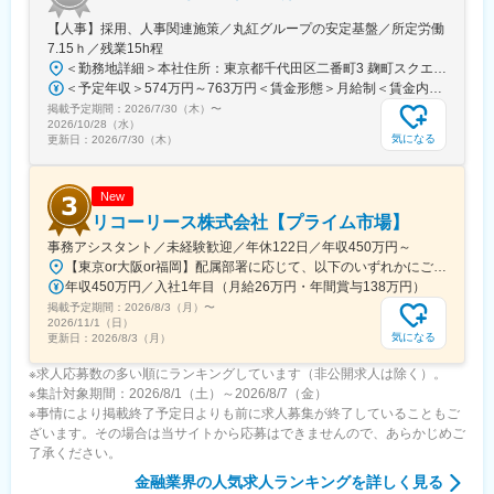
駅、祇園駅(福岡県)、五島町駅、熊本駅前駅、鹿児島駅前駅、美栄
【人事】採用、人事関連施策／丸紅グループの安定基盤／所定労働
橋駅、大通駅、栄町駅(愛知県)、日吉町駅、新宿駅、東新宿駅、立
7.15ｈ／残業15h程
川南駅、県庁前駅(千葉県)、市川真間駅、東宿郷駅、北１２条駅、
＜勤務地詳細＞本社住所：東京都千代田区二番町3 麹町スクエア3F勤務地最寄駅：東京メトロ有楽町線／麹町駅受動喫煙対策：敷地内全面禁煙変更の範囲：会社の定める事業所（リモートワーク含む）
松風町駅、仙台駅、近鉄名古屋駅、大須観音駅、新浜松駅、七ツ
＜予定年収＞574万円～763万円＜賃金形態＞月給制＜賃金内訳＞月額（基本給）：285,000円～379,000円＜月給＞285,000円～379,000円＜昇給有無＞有＜残業手当＞有＜給与補足＞【賞与】（'26年度実績）6.6か月分支給【モデル年収例】622万円 入社5年目 (月給30万9千円＋賞与+月残業15時間)賃金はあくまでも目安の金額であり、選考を通じて上下する可能性があります。月給(月額)は固定手当を含めた表記です。
屋駅、電鉄富山駅、末広町駅(富山県)、福井駅(福井県)、大阪駅、
掲載予定期間：
2026/7/30（木）
〜
高速神戸駅、三宮駅(神戸市営)、阪神国道駅、畝傍駅、西川緑道公
2026/10/28（水）
園駅、猿猴橋町駅、南堀端駅、二本木口駅、桜島桟橋通駅
気になる
更新日：
2026/7/30（木）
New
リコーリース株式会社【プライム市場】
事務アシスタント／未経験歓迎／年休122日／年収450万円～
【東京or大阪or福岡】配属部署に応じて、以下のいずれかにご勤務いただきます。初期配属地は、ご希望の地域に配属いたします。■本社東京都港区東新橋1-5-2 汐留シティセンター19F☆JR・地下鉄各線 新橋駅より徒歩1分☆都営地下鉄大江戸線 汐留駅より徒歩1分■豊洲事業所東京都江東区東雲1-7-12 KDX豊洲グランスクエア7F☆東京メトロ有楽町線・ゆりかもめ 豊洲駅 徒歩12分☆りんかい線 東雲駅 徒歩12分※豊洲駅より「KDXグランスクエア行き無料シャトルバス」が運行しています。■関西支社大阪府大阪市北区堂島浜2-2-28 堂島アクシスビル12F☆地下鉄四ツ橋線・西梅田駅より徒歩10分・肥後橋駅 徒歩7分☆JR大阪駅 徒歩15分■九州支社福岡県福岡市博多区博多駅東2-10-35 博多プライムイースト3F☆JR博多駅より徒歩7分※受動喫煙対策有（屋内全面禁煙）
年収450万円／入社1年目（月給26万円・年間賞与138万円）
掲載予定期間：
2026/8/3（月）
〜
2026/11/1（日）
気になる
更新日：
2026/8/3（月）
※求人応募数の多い順にランキングしています（非公開求人は除く）。
※集計対象期間：2026/8/1（土）～2026/8/7（金）
※事情により掲載終了予定日よりも前に求人募集が終了していることもご
ざいます。その場合は当サイトから応募はできませんので、あらかじめご
了承ください。
金融業界
の人気求人ランキングを詳しく見る