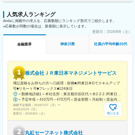
亀田駅、白山駅(新潟県)、新津駅、燕三条駅、東三条駅、長野駅、
篠ノ井駅、松本駅、上諏訪駅、富山駅、高岡駅、新高岡駅、魚津
人気求人ランキング
駅、福井城址大名町駅、水居駅、丸岡駅、岐阜駅、高山駅、名鉄
岐阜駅、大垣駅、津駅、近鉄四日市駅、津新町駅、鈴鹿市駅、播
dodaに掲載中の求人を、応募数順にランキング形式でご紹介します。
磨駅、草津駅(滋賀県)、大津駅、南草津駅、彦根駅、長浜駅、西梅
※応募数が同数の場合は、新着順に表示しています。
田駅、布施駅、堺市駅、ハーバーランド駅、三ノ宮駅、西宮駅(Ｊ
更新日：
2026/8/8（土）
Ｒ線)、手柄駅、姫路駅、奈良駅、近鉄奈良駅、大和西大寺駅、大
和八木駅、和歌山駅、和歌山市駅、米子駅、後藤駅、弓ケ浜駅、
神奈川県
社員の平均年齢20代
金融業界
鳥取駅、松江駅、出雲市駅、岡山駅、広島駅、山口駅(山口県)、下
関駅、徳島駅、佐古駅、眉山ロープウェイ山麓駅、阿南駅、高松
駅(香川県)、丸亀駅、綾川駅、松山駅(愛媛県)、松山市駅、今治
駅、博多駅、天神駅、小倉駅(福岡県)、久留米駅、原田駅(福岡
県)、行橋駅、南行橋駅、長崎駅(長崎県)、長崎駅前駅、大分駅、
株式会社ＪＲ東日本マネジメントサービス
賀来駅、西大分駅、熊本駅、宮崎駅、南宮崎駅、都城駅、鹿児島
駅、那覇空港駅(鉄道)、おもろまち駅、本厚木駅、高島町駅、栄駅
簿記資格をお持ちの方へ◎経理・財務■JR東日本Gでスキルアップ
(愛知県)、大阪梅田駅(阪神線)、西鉄福岡駅、旭橋駅、明治神宮前
可■リモート可■フレックス■124休日
駅、新宿駅(東京メトロ)、新宿御苑前駅、要町駅、吉祥寺駅、京王
＜勤務地詳細1＞本社住所：東京都渋谷区代々木2-2-2 JR東日本本社ビル9階受動喫煙対策：屋内全面禁煙＜勤務地詳細2＞東京都内オフィス住所：東京都23区内 受動喫煙対策：屋内全面禁煙変更の範囲：会社の定める事業所（リモートワーク含む）
八王子駅、立川駅、平沼橋駅、川崎駅、海老名駅(相鉄・小田急)、
＜予定年収＞410万円～470万円＜賃金形態＞月給制＜賃金内訳＞月額（基本給）：240,000円～250,000円＜月給＞240,000円～250,000円＜昇給有無＞有＜残業手当＞有＜給与補足＞※想定年収には残業月20Hも含めています■昇給：年1回■賞与：年2回(合計3.0ヶ月程度)※総合職：計6.0ヶ月程度■モデル年収総合職（課長）900万円総合職（マネージャー）630万円総合職（主任）520万円エリア（課員）410万円賃金はあくまでも目安の金額であり、選考を通じて上下する可能性があります。月給(月額)は固定手当を含めた表記です。
川口駅、春日部駅、葭川公園駅、野田市駅、市川駅、工機前駅、
掲載予定期間：
2026/7/27（月）
〜
中央前橋駅、西桐生駅、宇都宮駅東口駅、函館駅前駅、仙台駅(地
2026/10/25（日）
下鉄)、曽根田駅、名鉄名古屋駅、新豊橋駅、豊川稲荷駅、第一通
気になる
更新日：
2026/8/4（火）
り駅、金沢駅、新西金沢駅、西松本駅、新魚津駅、福井駅、あす
なろう四日市駅、上栄町駅、大阪梅田駅(阪急線)、小路駅、浅香
駅、神戸駅(兵庫県)、三宮駅(神戸新交通)、西宮駅、山陽姫路駅、
丸紅セーフネット株式会社
八木西口駅、田中口駅、電鉄出雲市駅、岡山駅前駅、高松築港