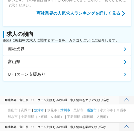
了承ください。
商社業界
の人気求人ランキングを詳しく見る
求人の傾向
dodaに掲載中の求人に関するデータを、カテゴリごとにご紹介します。
商社業界
富山県
U・Iターン支援あり
商社業界、富山県、U・Iターン支援ありの転職・求人情報をエリアで絞り込む
富山市
高岡市
魚津市
氷見市
滑川市
黒部市
砺波市
小矢部市
南砺市
射水市
中新川郡（上市町、立山町）
下新川郡（朝日町、入善町）
商社業界、富山県、U・Iターン支援ありの転職・求人情報を業種で絞り込む