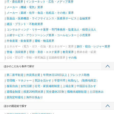
IT・通信業界
インターネット・広告・メディア業界
メーカー（機械・電気）業界
メーカー（素材・化学・食品・化粧品・その他）業界
医薬品・医療機器・ライフサイエンス・医療系サービス
金融業界
建設・プラント・不動産業界
コンサルティング・リサーチ業界・専門事務所・監査法人・税理士法人
人材サービス・アウトソーシング業界・コールセンター
小売業界
外食産業・飲食業界
運輸・物流業界
エネルギー（電力・ガス・石油・新エネルギー）業界
旅行・宿泊・レジャー業界
警備・清掃業界
理容・美容・エステ業界
教育業界
農林水産・鉱業
公社・官公庁・学校・研究施設
冠婚葬祭業界
その他
ほかのこだわり条件で探す
第二新卒歓迎
外資系企業
年間休日120日以上
フレックス勤務
管理職・マネジャー
英語を活かす
学歴不問
転勤なし（勤務地限定）
服装自由
女性活躍
社宅・家賃補助制度
上場企業
中国語を活かす
退職金制度
残業20時間未満
完全週休2日制
職種未経験歓迎
土日祝休み
原則定時退社
海外出張あり
ほかの固定給で探す