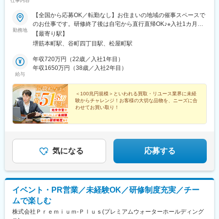
仕事内容
【全国から応募OK／転勤なし】お住まいの地域の催事スペースで
のお仕事です。研修終了後は自宅から直行直帰OK♪※入社1カ月目
勤務地
～最長3カ月目までは大阪本社で研修を受けていただきます。その
【最寄り駅】
間のお住まいなどは会社でご用意しますのでご安心ください（自
堺筋本町駅、谷町四丁目駅、松屋町駅
己負担なし）。・大阪本社大阪府大阪市中央区農人橋3丁目2-7 堺
筋本町千寿ビル6F＜アクセス＞地下鉄堺筋線「堺筋本町駅」徒歩
年収720万円（22歳／入社1年目）
5分地下鉄谷町線「谷町四丁目駅」徒歩7分※勤務地の受動喫煙対
年収1650万円（38歳／入社2年目）
給与
策：あり
＜100兆円規模＞といわれる買取・リユース業界に未経
験からチャレンジ！お客様の大切な品物を、ニーズに合
わせてお買い取り！
当社の「買取営業」なら＜前職から年収500万円UP＞も
実現可能です♪
▼気になる内容をチェック▼
気になる
応募する
イベント・PR営業／未経験OK／研修制度充実／チー
ムで楽しむ
株式会社Ｐｒｅｍｉｕｍ‐Ｐｌｕｓ(プレミアムウォーターホールディング