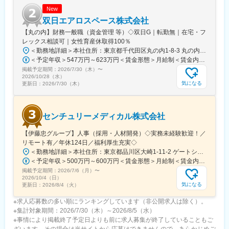
New
双日エアロスペース株式会社
【丸の内】財務一般職（資金管理 等）◇双日G｜転勤無｜在宅・フ
レックス相談可｜女性育産休取得100％
＜勤務地詳細＞本社住所：東京都千代田区丸の内1-8-3 丸の内トラストタワー本館4F勤務地最寄駅：JR線／東京駅受動喫煙対策：屋内全面禁煙変更の範囲：会社の定める事業所
＜予定年収＞547万円～623万円＜賃金形態＞月給制＜賃金内訳＞月額（基本給）：212,000円～256,000円＜月給＞212,000円～256,000円＜昇給有無＞有＜残業手当＞有＜給与補足＞※基本給は個人評価、賞与は個人評価および会社業績により変動します。※上記年収は想定残業20Ｈを含めた場合のサンプルとなります。■昇給：年1回（7月）■賞与：年2回（夏6月・冬12月）賃金はあくまでも目安の金額であり、選考を通じて上下する可能性があります。月給(月額)は固定手当を含めた表記です。
掲載予定期間：
2026/7/30（木）
〜
2026/10/28（水）
気になる
更新日：
2026/7/30（木）
センチュリーメディカル株式会社
【伊藤忠グループ】人事（採用・人材開発）◇実務未経験歓迎！／
リモート有／年休124日／福利厚生充実◇
＜勤務地詳細＞本社住所：東京都品川区大崎1-11-2 ゲートシティ大崎イーストタワー22Ｆ勤務地最寄駅：JR山手線／大崎駅受動喫煙対策：屋内全面禁煙変更の範囲：会社の定める事業所（リモートワーク含む）
＜予定年収＞500万円～600万円＜賃金形態＞月給制＜賃金内訳＞月額（基本給）：300,000円～350,000円＜月給＞300,000円～350,000円＜昇給有無＞有＜残業手当＞有＜給与補足＞上記年収は、あくまで目安であり、前職・経験を考慮し検討させて頂きます。■昇給：あり■賞与：あり※会社業績と個人業績に応じて算定されます。賃金はあくまでも目安の金額であり、選考を通じて上下する可能性があります。月給(月額)は固定手当を含めた表記です。
掲載予定期間：
2026/7/6（月）
〜
2026/10/4（日）
気になる
更新日：
2026/8/4（火）
※求人応募数の多い順にランキングしています（非公開求人は除く）。
※集計対象期間：2026/7/30（木）～2026/8/5（水）
※事情により掲載終了予定日よりも前に求人募集が終了していることもご
ざいます。その場合は当サイトから応募はできませんので、あらかじめご