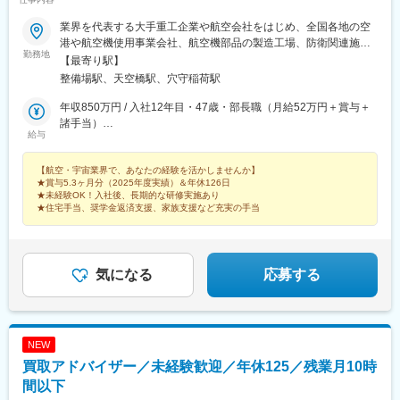
業界を代表する大手重工企業や航空会社をはじめ、全国各地の空
港や航空機使用事業会社、航空機部品の製造工場、防衛関連施設
勤務地
などで勤務可能★関東・東海・近畿エリア積極採用中《エリア別
【最寄り駅】
プロジェクト例》■東京、神奈川、千葉、埼玉、茨城、栃木航空
整備場駅、天空橋駅、穴守稲荷駅
機・航空機部品の製造/整備/検査羽田空港内の重要設備・地上支援
機材の整備、保守点検航空機部品の検査/管理/搬出入防衛省特殊車
年収850万円 / 入社12年目・47歳・部長職（月給52万円＋賞与＋
両の製造/検査■愛知、岐阜、長野航空機の整備/製造/検査防衛装備
諸手当）
給与
品・宇宙関連部品の製造/検査■兵庫、大阪航空機の構造組立、リ
年収700万円 / 入社9年目・39歳・課長職（月給43.4万円＋賞与＋
ベット航空機エンジンの製造・検査★生産管理、技術、品質保証
諸手当）
【航空・宇宙業界で、あなたの経験を活かしませんか】
は全エリア募集★その他、配属先多数。ご希望やご経験を考慮し
★賞与5.3ヶ月分（2025年度実績）＆年休126日
た配属を実施！★航空業界や自衛隊出身の方は、これまでの経験
★未経験OK！入社後、長期的な研修実施あり
をそのままにキャリア継続も可能！《キャリア形成》無期雇用派
★住宅手当、奨学金返済支援、家族支援など充実の手当
遣のため、正社員として希望する職務内容や勤務地で働けます。
頻繁な異動や業務変更もない為、しっかりと技術を身に着け、更
なるハイクラス業務への挑戦や、後輩の育成、チームのマネジメ
ントなど、様々なキャリア選択が可能です。～～～～～～
気になる
応募する
NEW
買取アドバイザー／未経験歓迎／年休125／残業月10時
間以下