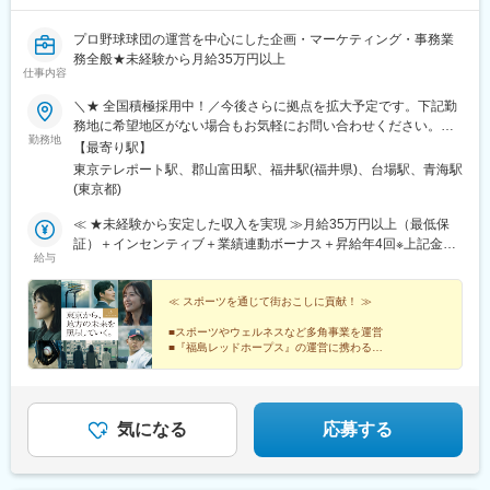
プロ野球球団の運営を中心にした企画・マーケティング・事務業
務全般★未経験から月給35万円以上
仕事内容
＼★ 全国積極採用中！／今後さらに拠点を拡大予定です。下記勤
務地に希望地区がない場合もお気軽にお問い合わせください。≪
勤務地
希望に沿わない転勤なし ★ 東京を拠点に地方都市に貢献≫■東京
【最寄り駅】
本社／東京都江東区青海1-1-20 ダイバーシティ東京 オフィスタワ
東京テレポート駅、郡山富田駅、福井駅(福井県)、台場駅、青海駅
ー 12F■東北オフィス／福島県郡山市八山田3丁目22■北陸オフィ
(東京都)
ス／福井県福井市勝見3丁目★U・Iターン歓迎！
≪ ★未経験から安定した収入を実現 ≫月給35万円以上（最低保
証）＋インセンティブ＋業績連動ボーナス＋昇給年4回※上記金額
給与
には一律支給の固定残業代（45時間分/8万5600円～）が含まれま
す。超過分は別途支給。※最大6ヶ月の試用期間あり（期間中は月
給32万円となります/45時間分の固定残業代7万8300円～を含む/
≪ スポーツを通じて街おこしに貢献！ ≫
超過分は別途支給）。※経験や能力を考慮の上、金額を決定しま
■スポーツやウェルネスなど多角事業を運営
す。
■『福島レッドホープス』の運営に携わる
■月給35万円以上＋昇給年4回＋昇格年2回
■メンバーの9割以上が平成生まれ
■お台場のオフィス（社内Bar・ジム完備）
気になる
応募する