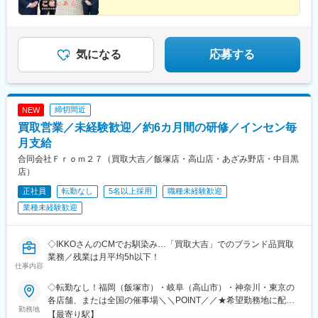
市■北信越福井県福井市／富山県砺波市／新潟県三条市／宮城県宮
城郡／長野県塩尻市／福島県本宮市受動喫煙対策あり
気になる
応募する
締切間近
NEW
買取営業／未経験歓迎／約6カ月間の研修／インセン毎
月支給
合同会社Ｆｒｏｍ２７（買取大吉／飯塚店・高山店・あざみ野店・中目黒
店）
正社員
転勤なし
5名以上採用
職種未経験歓迎
業種未経験歓迎
◇IKKOさんのCMでお馴染み…「買取大吉」でのブランド品買取
業務／残業は月平均5h以下！
仕事内容
◇転勤なし！福岡（飯塚市）・岐阜（高山市）・神奈川・東京の
各店舗、または全国の催事場＼＼POINT／／★希望勤務地に配属
勤務地
★U・Iターン歓迎★飯塚・高山はオープニングスタッフ募集★飯
【最寄り駅】