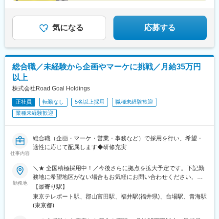
気になる
応募する
総合職／未経験から企画やマーケに挑戦／月給35万円
以上
株式会社Road Goal Holdings
正社員
転勤なし
5名以上採用
職種未経験歓迎
業種未経験歓迎
総合職（企画・マーケ・営業・事務など）で採用を行い、希望・
適性に応じて配属します◆研修充実
仕事内容
＼★ 全国積極採用中！／今後さらに拠点を拡大予定です。下記勤
務地に希望地区がない場合もお気軽にお問い合わせください。≪
勤務地
希望に沿わない転勤なし ★ 東京を拠点に地方都市に貢献≫■東京
【最寄り駅】
本社／東京都江東区青海1-1-20 ダイバーシティ東京 オフィスタワ
東京テレポート駅、郡山富田駅、福井駅(福井県)、台場駅、青海駅
ー 12F■東北オフィス／福島県郡山市八山田3丁目22■北陸オフィ
(東京都)
ス／福井県福井市勝見3丁目★U・Iターン歓迎！