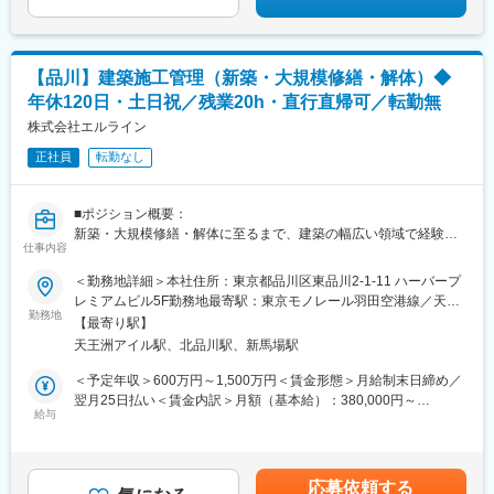
松島駅、ゆいの杜東駅、高久駅、五位堂駅、富雄駅、西加積駅、
東野尻駅、ハーモニーホール駅、遠賀川駅、行橋駅、糸島高校前
駅、保原駅、会津若松駅、原ノ町駅、山陽網干駅、三木駅(神戸電
鉄線)、南小樽駅、稲積公園駅、苫小牧駅、和歌山港駅、淀屋橋
【品川】建築施工管理（新築・大規模修繕・解体）◆
駅、大山駅(東京都)、モレラ岐阜駅、千歳駅(北海道)、卸町駅(宮城
年休120日・土日祝／残業20h・直行直帰可／転勤無
県)、伏屋駅、吉塚駅、伊予三島駅、友部駅、花崎駅、偕楽園駅、
株式会社エルライン
守谷駅、ゆめみ野駅、北春日部駅、上星川駅、善行駅、三崎口
駅、内宿駅、柏の葉キャンパス駅、岩瀬駅、古河駅、鶴瀬駅、東
正社員
転勤なし
武動物公園駅、上板橋駅、本厚木駅、亀戸水神駅、東千葉駅、高
田駅(神奈川県)、向ケ丘遊園駅、北山田駅(神奈川県)、西武柳沢
駅、川和町駅、雀宮駅、岡本駅(栃木県)、木更津駅、北松戸駅、武
■ポジション概要：
里駅、栗橋駅、樅山駅、湯河原駅、松戸駅、東富岡駅、新鹿沼
新築・大規模修繕・解体に至るまで、建築の幅広い領域で経験を
仕事内容
駅、楡木駅、原木中山駅、東林間駅、東武宇都宮駅、秩父駅、小
活かしながら、将来的には現場統括や人財育成、事業拡大にも関
竹向原駅、鶴間駅、西大島駅、新浦安駅、本蓮沼駅、相模原駅、
われるポジションです。上場準備・M＆A推進による成長フェーズ
＜勤務地詳細＞本社住所：東京都品川区東品川2-1-11 ハーバープ
十条駅(東京都)、みどり台駅、東宿郷駅、江曽島駅、笠間駅、下館
の中で、施工管理として次のキャリアを築きたい方を歓迎しま
レミアムビル5F勤務地最寄駅：東京モノレール羽田空港線／天王
駅、新守谷駅、流山おおたかの森駅、南柏駅、明大前駅、塚原
す。
勤務地
洲アイル駅受動喫煙対策：敷地内全面禁煙変更の範囲：会社が指
【最寄り駅】
駅、瀬谷駅、北茅ケ崎駅、千葉ニュータウン中央駅、柏駅、西小
会社拡大期だからこそ、組織づくり・現場運営・体制整備に携わ
定する場所
天王洲アイル駅、北品川駅、新馬場駅
泉駅、公津の杜駅、八街駅、茂原駅、牛浜駅、藤沢駅、雑色駅、
れるので「今入ると面白い会社」です。
西立川駅、北八王子駅、三鷹駅、曳舟駅、西葛西駅、逗子駅、宮
本ポジションは、新築・大規模修繕・解体工事の建築施工管理
＜予定年収＞600万円～1,500万円＜賃金形態＞月給制末日締め／
崎台駅、並木北駅、古淵駅、矢板駅、北真岡駅、伊勢原駅、淵野
（所長候補・マネージャー候補・施工管理者）として分譲マンシ
翌月25日払い＜賃金内訳＞月額（基本給）：380,000円～
辺駅、中野坂上駅、広電廿日市駅、安芸駅、土佐山田駅、大阪空
ョン、商業施設、公共施設、データセンターなどを得意分野に合
給与
1,030,000円その他固定手当/月：40,000円＜月給＞420,000円～
港駅(大阪モノレール)、狛江駅、芳賀台駅、学園前駅(奈良県)、上
わせて担当していただきます。
1,070,000円＜昇給有無＞有＜残業手当＞有＜給与補足＞※その他
保原駅、肥後橋駅、下板橋駅、登戸駅、東伏見駅、下総中山駅、
現場へは直行直帰で働きやすい環境です。
固定手当：勤務地手当■昇給：年1回賃金はあくまでも目安の金額
南林間駅、志村坂上駅、駅東公園前駅、下高井戸駅、岩原駅、熊
であり、選考を通じて上下する可能性があります。月給(月額)は固
応募依頼する
川駅、逗子・葉山駅、宮前平駅、並木中央駅、西新宿五丁目駅、
■具体的な仕事内容：