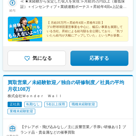
≪ ★未経験から安定した収入を実現 ≫月給35万円以上（最低保
証）＋インセンティブ＋業績連動ボーナス＋昇給年4回※上記金額
給与
には一律支給の固定残業代（45時間分/8万5600円～）が含まれま
す。超過分は別途支給。※最大6ヶ月の試用期間あり（期間中は月
給32万円となります/45時間分の固定残業代7万8300円～を含む/
【 月給35万円＋昇給年4回＋昇格年2回 】
プロ野球球団運営事業を中心に、幅広い事業を展開して
超過分は別途支給）。※経験や能力を考慮の上、金額を決定しま
いる当社。昇給による給与額を全公開しており、「気づ
す。
いたら給与が大幅にアップしていた」という声が多数。
使い道に困ってしまうほど、自然と稼げる会社なんで
す！
気になる
応募する
買取営業／未経験歓迎／独自の研修制度／社員の平均
月収108万
株式会社Ｗｏｎｄｅｒ Ｗａｌｌ
正社員
転勤なし
5名以上採用
職種未経験歓迎
業種未経験歓迎
【テレアポ・飛び込みなし／主に反響営業／手厚い研修あり】ブ
ランド品・貴金属などの催事買取