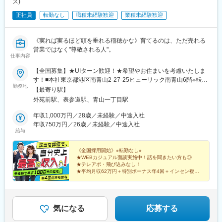
ス)
正社員
転勤なし
職種未経験歓迎
業種未経験歓迎
《実れば実るほど頭を垂れる稲穂かな》育てるのは、ただ売れる
営業ではなく"尊敬される人"。
仕事内容
【全国募集】★UIターン歓迎！★希望やお住まいを考慮いたしま
す！■本社東京都港区南青山2-27-25ヒューリック南青山6階※転勤
勤務地
なし※本社に出社する必要はないため、全国各地で勤務可能です
【最寄り駅】
◎■勤務地・全国のイベント会場や大型ショッピングモール北海
外苑前駅、表参道駅、青山一丁目駅
道・東北・関東・信越（新潟・長野）・東海・九州・沖縄の会場
勤務候補地：北海道、青森県、岩手県、宮城県、秋田県、山形
年収1,000万円／28歳／未経験／中途入社
県、福島県、茨城県、栃木県、群馬県、埼玉県、千葉県、東京
年収750万円／26歳／未経験／中途入社
給与
都、神奈川県、新潟県、富山県、石川県、福井県、山梨県、長野
県、岐阜県、静岡県、愛知県、三重県、滋賀県、京都府、大阪
府、兵庫県、奈良県、和歌山県、鳥取県、島根県、岡山県、広島
《全国採用開始》※転勤なし※
★WEBカジュアル面談実施中！話を聞きたい方も◎
県、山口県、徳島県、香川県、愛媛県、高知県、福岡県、佐賀
★テレアポ・飛び込みなし！
県、長崎県、熊本県、大分県、宮崎県、鹿児島県、沖縄県
★平均月収62万円＋特別ボーナス年4回＋インセン複数
★未経験率99%！放置は一切ナシのチームで助け合い！
★チームワーク重視で楽しく成長！
気になる
応募する