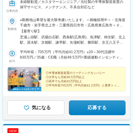
未経験歓迎／カスタマーエンジニア／当社製の半導体製造装置の
保守サービス、メンテナンス、不具合対応など
仕事内容
※勤務地は希望を最大限考慮いたします。＜積極採用中＞・北海道
千歳市・岩手県北上市・三重県四日市市・広島県東広島市＜その
勤務地
他募集拠点＞・東京都港区・東京都八王子市・神奈川県川崎市
【最寄り駅】
（川崎区）・神奈川県川崎市（麻生区）・茨城県ひたちなか市・
芝浦ふ頭駅、武蔵白石駅、西条駅(広島県)、魚津駅、柿生駅、北上
富山県魚津市・愛知県名古屋市・京都府京都市・大阪府大阪市・
駅、原水駅、京都駅、諫早駅、矢場町駅、勝田駅、京王八王子
山形県鶴岡市・熊本県上益城郡益城町・長崎県諫早市・大分県大
駅、大分駅、東梅田駅、鶴岡駅、近鉄四日市駅、千歳駅(北海道)、
分市◎将来的には国内転勤の可能性有◎広島勤務の場合、英語を
平均年収：705万円（平均月給41.2万円）※20～30代活躍中
安善駅、新魚津駅、上前津駅、八王子駅、北新地駅、あすなろう
使う機会も多く、 実務で英語力を伸ばせる環境です。＜転居費
830万円／35歳・CE職（月給48.5万円+業績連動インセンティブ
四日市駅、大須観音駅、大阪梅田駅(阪神線)
給与
用は会社負担＞現在のご自宅から転居が必要な場合、以下のサポ
+諸手当）
ートがあります。1.一時金のお支払い 単身者：20万円 家族帯
同：35万円2.引っ越し費用（実費）3.転居先下見費用（交通費・
◎半導体製造装置のリーディングカンパニー
◎大卒なら月給38.5万円以上
宿泊費実費）4.引っ越し時の交通費（実費）※社内規定あり
◎高卒でも月給32万円以上
◎平均年収705万円（平均月給41.2万円）と業界トップ
クラス
◎カスタマーエンジニアの実務未経験からでも
高待遇を手に入れるチャンスがあります！
気になる
応募する
NEW