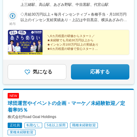
塚店、高山店はマイカー通勤OK★催事担当は直行直帰OK（1）店
上三緒駅、高山駅、あざみ野駅、中目黒駅、代官山駅
舗 ※いずれかにて勤務■買取大吉 スーパー川食 食彩館 飯塚店・
福岡県飯塚市有安429-1・新飯塚駅より車で11分■買取大吉 高山
◇月給30万円以上＋毎月インセンティブ＋各種手当・月100万円
駅前店・岐阜県高山市昭和町1-320 佐古ビル1階・高山駅より徒
以上のインセン支給実績あり・上記は中目黒店、横浜あざみの店
給与
歩1分■買取大吉 横浜あざみ野店 ・神奈川県横浜市青葉区あざみ
の場合※飯塚店、高山店、催事場勤務の場合は月給27万円以上＋
野1-3-3 第2金子ハイツ1F・あざみ野駅より徒歩2分■買取大吉 中
毎月インセンティブ＋各種手当になります。※給与は経験・能力を
目黒駅前店東京都目黒区上目黒1-17-8 細田ビル1F・中目黒駅より
考慮の上で決定します。＼豊かな経験をお持ちの方は優遇／◇月
＼6カ月程度の研修からスタート／
★未経験でも月給30万円以上から
徒歩3分（2）催事 ※直行直帰OK■勤務エリアは全国一都三県を
給35万円以上＋毎月インセンティブ＋各種手当※給与は経験・能
★インセン月100万円以上の実績あり
中心に、各地のスーパーマーケットや商業施設、ホームセンター
力を考慮の上で決定します。【年収例】年収1200万円／入社3年
★6カ月程度の研修で安心スタート
のイベントブースでのお仕事です。
目／インセンティブ月50万円以上年収550万円／入社1年目／イン
★完全週休2日・年間休日120日
★原則定時退社！残業は月平均5h以下
センティブ月10万円以上／未経験スタート
★「買取大吉」の圧倒的な信頼感
気になる
応募する
NEW
球団運営やイベントの企画・マーケ／未経験歓迎／定
着率95％
株式会社Road Goal Holdings
正社員
転勤なし
5名以上採用
職種未経験歓迎
業種未経験歓迎