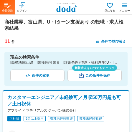
会員登録
ログイン
気になる
メニュー
商社業界、富山県、U・Iターン支援あり
の転職・求人検
索結果
11
条件で並び替え
件
現在の検索条件
[勤務地]富山県 [業種]商社業界 [詳細条件](待遇・福利厚生)U・Iターン支援あり
新着求人をいつでもチェック
条件の変更
この条件を保存
カスタマーエンジニア／未経験可／月収50万円超も可
／土日祝休
アプライド マテリアルズ ジャパン株式会社
正社員
5名以上採用
職種未経験歓迎
業種未経験歓迎