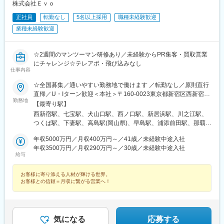
株式会社Ｅｖｏ
正社員
転勤なし
5名以上採用
職種未経験歓迎
業種未経験歓迎
☆2週間のマンツーマン研修あり／未経験からPR集客・買取営業
にチャレンジ☆テレアポ・飛び込みなし
仕事内容
☆全国募集／通いやすい勤務地で働けます ／転勤なし／原則直行
直帰／U・Iターン歓迎＜本社＞〒160-0023東京都新宿区西新宿五
勤務地
丁目1番1号 住友不動産新宿ファーストタワー3階※転居を伴う転
【最寄り駅】
勤はありません。■その他勤務地・都内23区、関東のプロジェク
西新宿駅、七宝駅、犬山口駅、西ノ口駅、新居浜駅、川之江駅、
ト先やご希望の全国
つくば駅、下妻駅、高島駅(岡山県)、早島駅、浦添前田駅、那覇空
港駅(鉄道)、石鳥谷駅、矢幅駅、脇ノ沢駅、鵜沼宿駅、土岐市駅、
年収5000万円／月収400万円～／41歳／未経験中途入社
くりこま高原駅、長町一丁目駅、宇治駅(奈良線)、久津川駅、山城
年収3500万円／月収290万円～／30歳／未経験中途入社
青谷駅、天ケ瀬駅、有佐駅、吉井駅(群馬県)、前橋大島駅、広駅、
給与
廿日市駅、高瀬駅(香川県)、滝の茶屋駅、あき総合病院前駅、山田
西町駅、具同駅、浜崎駅、朝霞台駅、東岩槻駅、大野原駅、亀山
お客様に寄り添える人材が輝ける世界。
駅(三重県)、三瀬谷駅、南鳥海駅、鶴岡駅、赤湯駅、奈古駅、日野
お客様との信頼＝月収に繋がる営業へ！
駅(滋賀県)、堅田駅、近江長岡駅、十文字駅、扇田駅、三ツ境駅、
鴨宮駅、三沢駅(青森県)、板柳駅、磐田駅、美川駅、野々市駅(Ｉ
Ｒいしかわ鉄道線)、九重駅、滑河駅、大網駅、北信太駅、寝屋川
公園駅、蛍池駅、津久見駅、松浦駅、石橋駅(長崎県)、上田駅、小
気になる
応募する
作駅、和泉多摩川駅、井荻駅、阿波山川駅、石井駅(徳島県)、南小