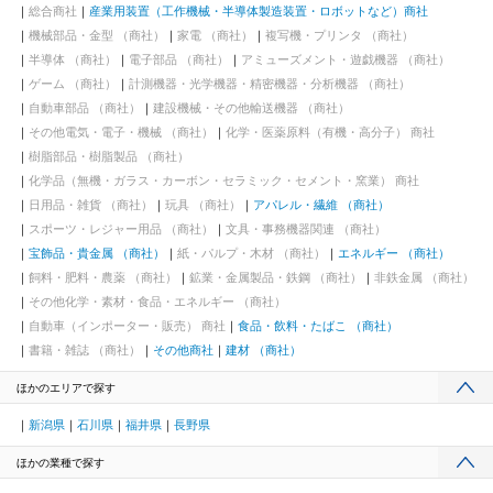
総合商社
産業用装置（工作機械・半導体製造装置・ロボットなど）商社
機械部品・金型 （商社）
家電 （商社）
複写機・プリンタ （商社）
半導体 （商社）
電子部品 （商社）
アミューズメント・遊戯機器 （商社）
ゲーム （商社）
計測機器・光学機器・精密機器・分析機器 （商社）
自動車部品 （商社）
建設機械・その他輸送機器 （商社）
その他電気・電子・機械 （商社）
化学・医薬原料（有機・高分子） 商社
樹脂部品・樹脂製品 （商社）
化学品（無機・ガラス・カーボン・セラミック・セメント・窯業） 商社
日用品・雑貨 （商社）
玩具 （商社）
アパレル・繊維 （商社）
スポーツ・レジャー用品 （商社）
文具・事務機器関連 （商社）
宝飾品・貴金属 （商社）
紙・パルプ・木材 （商社）
エネルギー （商社）
飼料・肥料・農薬 （商社）
鉱業・金属製品・鉄鋼 （商社）
非鉄金属 （商社）
その他化学・素材・食品・エネルギー （商社）
自動車（インポーター・販売） 商社
食品・飲料・たばこ （商社）
書籍・雑誌 （商社）
その他商社
建材 （商社）
ほかのエリアで探す
新潟県
石川県
福井県
長野県
ほかの業種で探す