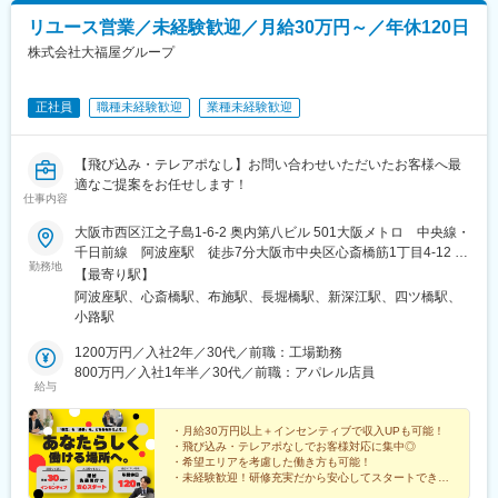
リユース営業／未経験歓迎／月給30万円～／年休120日
株式会社大福屋グループ
正社員
職種未経験歓迎
業種未経験歓迎
【飛び込み・テレアポなし】お問い合わせいただいたお客様へ最
適なご提案をお任せします！
仕事内容
大阪市西区江之子島1-6-2 奥内第八ビル 501大阪メトロ 中央線・
千日前線 阿波座駅 徒歩7分大阪市中央区心斎橋筋1丁目4-12 心
勤務地
斎橋日光ビル1F2号大阪メトロ 御堂筋線・四ツ橋線・長堀鶴見
【最寄り駅】
緑地線 心斎橋駅 徒歩3分大阪メトロ 堺筋線・長堀鶴見緑地線
阿波座駅、心斎橋駅、布施駅、長堀橋駅、新深江駅、四ツ橋駅、
長堀橋駅 徒歩7分大阪府東大阪市長堂1丁目11-1近鉄奈良線・近鉄
小路駅
大阪線 布施駅 徒歩7分
1200万円／入社2年／30代／前職：工場勤務
800万円／入社1年半／30代／前職：アパレル店員
給与
・月給30万円以上＋インセンティブで収入UPも可能！
・飛び込み・テレアポなしでお客様対応に集中◎
・希望エリアを考慮した働き方も可能！
・未経験歓迎！研修充実だから安心してスタートできま
す！