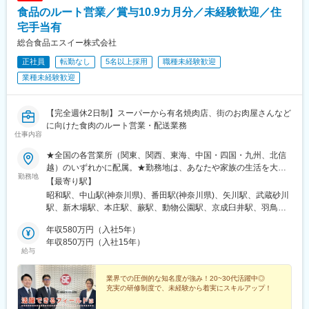
食品のルート営業／賞与10.9カ月分／未経験歓迎／住
宅手当有
総合食品エスイー株式会社
正社員
転勤なし
5名以上採用
職種未経験歓迎
業種未経験歓迎
【完全週休2日制】スーパーから有名焼肉店、街のお肉屋さんなど
に向けた食肉のルート営業・配送業務
仕事内容
★全国の各営業所（関東、関西、東海、中国・四国・九州、北信
越）のいずれかに配属。★勤務地は、あなたや家族の生活を大事
勤務地
にできるよう、最大限に希望を考慮したうえで決定します。★希
【最寄り駅】
望のない転勤は原則ありません。★マイカー通勤OK！（駐車場あ
昭和駅、中山駅(神奈川県)、番田駅(神奈川県)、矢川駅、武蔵砂川
り）ほとんどの社員が車通勤です。★U・Iターン歓迎！社員寮完
駅、新木場駅、本庄駅、蕨駅、動物公園駅、京成臼井駅、羽鳥
備！┗社員寮（月2万円／光熱費込、駐車場あり／営業所に併設の
駅、岩倉駅(愛知県)、大門駅(愛知県)、沼津駅、上島駅、磯山駅、
ため通勤も楽々）【全国33営業所】■関東東京都国立市・立川
年収580万円（入社5年）
観音寺駅(香川県)、野洲駅、沢良宜駅、津久野駅、山本駅(兵庫
市・江東区／神奈川県川崎市・横浜市・愛甲郡／埼玉県本庄市・
年収850万円（入社15年）
県)、東加古川駅、郡山駅(奈良県)、海南駅、備前西市駅、広域公
給与
川口市／千葉県千葉市・佐倉市／茨城県小美玉市■関西大阪府茨木
園前駅、燕三条駅、砺波駅、まつもと町屋駅、下曽根駅、雑餉隈
市・堺市／兵庫県宝塚市・加古川市／京都府京都市／滋賀県野州
駅、伏見駅(京都府)、利府駅、広丘駅、五百川駅
市／奈良県奈良市／和歌山県海南市■東海愛知県岩倉市・岡崎市／
業界での圧倒的な知名度が強み！20~30代活躍中◎
充実の研修制度で、未経験から着実にスキルアップ！
三重県鈴鹿市／静岡県沼津市・浜松市■中国・四国・九州香川県観
音寺市／岡山県岡山市／広島県広島市／福岡県北九州市・大野城