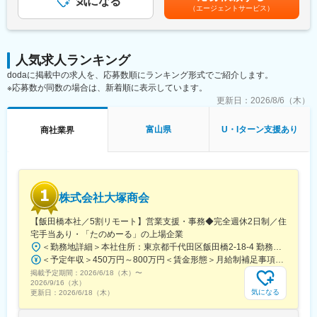
気になる
定手当を含めた表記です。
（エージェントサービス）
山陽女学園前駅、球場前駅(高知県)、大江橋駅、宇都宮駅東口駅
◎品質管理、出来高管理の実施
◎原価管理とコスト管理および改善提案
◎工程管理とスケジュール調整、進捗管理
◎安全管理の実施および安全パトロール、是正対応
人気求人ランキング
◎環境対策および近隣対応の調整
dodaに掲載中の求人を、応募数順にランキング形式でご紹介します。
◎施工図の確認・作成、仕様や施工手順の策定
※応募数が同数の場合は、新着順に表示しています。
◎検査対応、各種書類の作成・管理、引き渡し対応
◎経験に応じた現場統括や若手技術者の指導・育成
更新日：
2026/8/6（木）
■将来のキャリアパス：
富山県
U・Iターン支援あり
商社業界
大きな裁量と適正な評価体制により、頑張りが年収に反映されや
すく、将来のキャリアを計画的に広げることができます。
◎新築～大規模修繕～解体まで一気通貫で経験できます。
◎得意分野や経験に応じて案件アサインできます。
◎単一領域ではなく、建築キャリアの幅を広げられます。
株式会社大塚商会
【飯田橋本社／5割リモート】営業支援・事務◆完全週休2日制／住
変更の範囲：会社の定める業務
宅手当あり・「たのめーる」の上場企業
＜勤務地詳細＞本社住所：東京都千代田区飯田橋2-18-4 勤務地最寄駅：中央本線／水道橋駅受動喫煙対策：屋内全面禁煙変更の範囲：会社の定める事業所（リモートワーク含む）
＜予定年収＞450万円～800万円＜賃金形態＞月給制補足事項なし＜賃金内訳＞月額（基本給）：249,000円～475,000円その他固定手当/月：25,000円～45,000円＜月給＞274,000円～520,000円＜昇給有無＞有＜残業手当＞有＜給与補足＞※経験、能力、年齢などを考慮の上、規定により決定賃金はあくまでも目安の金額であり、選考を通じて上下する可能性があります。月給(月額)は固定手当を含めた表記です。
掲載予定期間：
2026/6/18（木）
〜
2026/9/16（水）
気になる
更新日：
2026/6/18（木）