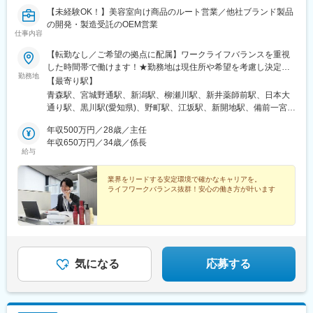
【未経験OK！】美容室向け商品のルート営業／他社ブランド製品
の開発・製造受託のOEM営業
仕事内容
【転勤なし／ご希望の拠点に配属】ワークライフバランスを重視
した時間帯で働けます！★勤務地は現住所や希望を考慮し決定し
勤務地
ます★直行直帰も可能！★時差勤務制度アリ■ルート営業【全国の
【最寄り駅】
各営業所で積極採用中】住所詳細は「勤務地一覧」をご覧くださ
青森駅、宮城野通駅、新潟駅、柳瀬川駅、新井薬師前駅、日本大
い。＜募集エリア（全14拠点）＞青森・仙台・新潟・埼玉・東
通り駅、黒川駅(愛知県)、野町駅、江坂駅、新開地駅、備前一宮
京・横浜・名古屋・金沢・大阪・神戸・広島・岡山・福岡・熊本
駅、的場町駅、吉塚駅、動植物園入口駅、仙台駅、沼袋駅、石川
■OEM営業＜東京事務所＞東京都中野区新井5丁目22-8 3F※受動喫
年収500万円／28歳／主任
町駅、志賀本通駅、湊川駅、段原一丁目駅、仙台駅(地下鉄)、関内
煙対策あり：屋内禁煙
年収650万円／34歳／係長
駅、清水駅(愛知県)、湊川公園駅、猿猴橋町駅
給与
業界をリードする安定環境で確かなキャリアを。
ライフワークバランス抜群！安心の働き方が叶います
気になる
応募する