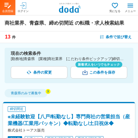
会員登録
ログイン
気になる
メニュー
商社業界、青森県、締め切間近
の転職・求人検索結果
13
条件で並び替え
件
現在の検索条件
[勤務地]青森県 [業種]商社業界 [こだわり条件ピックアップ]締切間近
新着求人をいつでもチェック
条件の変更
この条件を保存
青森県
のみで募集中
締切間近
※未経験歓迎【八戸/転勤なし】専門商社の営業担当（産
業機器/工業用パッキン）◆転勤なし/土日祝休◆
株式会社トーアス販売