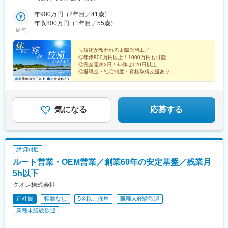
件に移るまで1カ月程度期間を設けて本社で面談したり、 長期休
暇が取れます【本社】東京都江東区牡丹1-15-5 ポイントSTビル
年900万円（2年目／41歳）
6F【アクセス】・都営大江戸線／東京メトロ東西線「門前仲町
年収800万円（1年目／55歳）
給与
駅」より徒歩3分・JR京葉線「越中島駅」より徒歩7分【勤務地
例】青森県、岩手県、宮城県、秋田県、山形県、福島県、茨城
県、栃木県、群馬県、埼玉県、千葉県、東京都、神奈川県、山梨
＼技術が報われる太陽光施工／
◎年俸800万円以上！1000万円も可能
県
◎完全週休2日！年休は120日以上
◎退職金・社宅制度・資格取得支援あり
◎営業担当や経営層が現場をフォロー
◎メガソーラーの設置工事で経験を活かす
気になる
応募する
締切間近
ルート営業・OEM営業／創業60年の安定基盤／残業月
5h以下
クオレ株式会社
正社員
転勤なし
5名以上採用
職種未経験歓迎
業種未経験歓迎