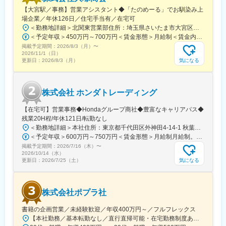
【大宮駅／事務】営業アシスタント◆「たのめーる」でお馴染み上
場企業／年休126日／住宅手当有／在宅可
＜勤務地詳細＞北関東営業部住所：埼玉県さいたま市大宮区桜木町1-195-1 大宮ソラミチKOZ 12階受動喫煙対策：屋内全面禁煙変更の範囲：会社の定める事業所（リモートワーク含む）
＜予定年収＞450万円～700万円＜賃金形態＞月給制＜賃金内訳＞月額（基本給）：274,000円～400,000円＜月給＞274,000円～400,000円＜昇給有無＞有＜残業手当＞有＜給与補足＞※経験・スキルを考慮のうえ、当社規定にて決定■昇給：年1回■賞与：年2回（7月・12月）賃金はあくまでも目安の金額であり、選考を通じて上下する可能性があります。月給(月額)は固定手当を含めた表記です。
掲載予定期間：
2026/8/3（月）
〜
2026/11/1（日）
気になる
更新日：
2026/8/3（月）
株式会社 ホンダトレーディング
【在宅可】営業事務◆Hondaグループ商社◆豊富なキャリアパス◆
残業20H程/年休121日/転勤なし
＜勤務地詳細＞本社住所：東京都千代田区外神田4-14-1 秋葉原UDX南ウイング18F勤務地最寄駅：JR山手線・総武線／秋葉原駅受動喫煙対策：屋内全面禁煙変更の範囲：会社の定める事業所（リモートワーク含む）
＜予定年収＞600万円～750万円＜賃金形態＞月給制月給制。賞与昨年支給実績6.7ヶ月分。＜賃金内訳＞月額（基本給）：300,000円～410,000円＜月給＞300,000円～410,000円＜昇給有無＞有＜残業手当＞有＜給与補足＞賞与は直近3年間の平均で6.5か月分支給として計算。全社平均である20時間分の時間外手当含む。時間外手当は1分単位で支給。賃金はあくまでも目安の金額であり、選考を通じて上下する可能性があります。月給(月額)は固定手当を含めた表記です。
掲載予定期間：
2026/7/16（木）
〜
2026/10/14（水）
気になる
更新日：
2026/7/25（土）
株式会社ポプラ社
書籍の企画営業／未経験歓迎／年収400万円～／フルフレックス
【本社勤務／基本転勤なし／直行直帰可能・在宅勤務制度あり】東京都品川区西五反田3丁目5番8号 JR目黒MARCビル12階（都営浅草線・JR山手線「五反田駅」より徒歩10分）※宿泊を伴う出張が発生する場合があります