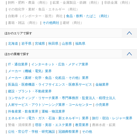
飼料・肥料・農薬 （商社）
鉱業・金属製品・鉄鋼 （商社）
非鉄金属 （商社）
その他化学・素材・食品・エネルギー （商社）
自動車（インポーター・販売） 商社
食品・飲料・たばこ （商社）
書籍・雑誌 （商社）
その他商社
建材 （商社）
ほかのエリアで探す
北海道
岩手県
宮城県
秋田県
山形県
福島県
ほかの業種で探す
IT・通信業界
インターネット・広告・メディア業界
メーカー（機械・電気）業界
メーカー（素材・化学・食品・化粧品・その他）業界
医薬品・医療機器・ライフサイエンス・医療系サービス
金融業界
建設・プラント・不動産業界
コンサルティング・リサーチ業界・専門事務所・監査法人・税理士法人
人材サービス・アウトソーシング業界・コールセンター
小売業界
外食産業・飲食業界
運輸・物流業界
エネルギー（電力・ガス・石油・新エネルギー）業界
旅行・宿泊・レジャー業界
警備・清掃業界
理容・美容・エステ業界
教育業界
農林水産・鉱業
公社・官公庁・学校・研究施設
冠婚葬祭業界
その他