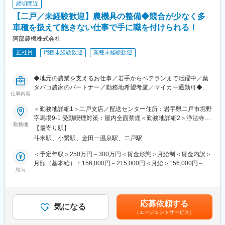
■キャリアパス：
締切間近
MRI装置、CT装置、X線撮影装置、超音波診断装置、骨密度測定
基本的にはメンバー→主任→副所長→所長と昇格をしてきます。
【二戸／未経験歓迎】農機具の整備◆競合が少なく多
装置等
同社の評価制度は営業成績などの結果のみならず過程を重視して
車種を扱えて飽きない仕事で手に職を付けられる！
おり、2年で主任、4年で所長等、スピード昇格を遂げた社員もお
■主なお客様
ります。
阿部農機株式会社
病院、クリニック等の医療機関
正社員
職種未経験歓迎
業種未経験歓迎
変更の範囲：会社の定める業務
■組織構成：
16名（男性13名・女性3名）平均年齢38歳
◆地元の農業を支えるお仕事／若手からベテランまで活躍中／葉
タバコ農家のパートナー／勤務地希望考慮／マイカー通勤可◆
■業務の魅力：
仕事内容
お客様が満足する製品・サービス・ソリューションを提供するこ
■職務内容：
とで、医療業界の課題を解決し人々の健康や豊かな生活に貢献す
＜勤務地詳細1＞二戸支店／配送センター住所：岩手県二戸市堀野
・農業機械の点検整備
ることができます。
字馬場9-1 受動喫煙対策：屋内全面禁煙＜勤務地詳細2＞浄法寺支
・トラクター、田植機の修理及びチェンソーなどの小物商品の修
勤務地
店住所：岩手県二戸市浄法寺町樋田40-1 受動喫煙対策：屋内全面
【最寄り駅】
理
■教育制度：
禁煙変更の範囲：会社の定める事業所
斗米駅、小繋駅、金田一温泉駅、二戸駅
・工場内での仕事のほか、客先への出張修理及び配達もあり
千葉県柏市にある研修施設でサービスエンジニアとしての研修実
・その他、付随する業務
施の場合があります。また、ビジネス基礎力向上のため富士フイ
＜予定年収＞250万円～300万円＜賃金形態＞月給制＜賃金内訳＞
旧来の機械修理だけではなく、パソコンを使った故障診断など最
ルムグループの学び支援を利用したEラーニング受講が可能です。
月額（基本給）：156,000円～215,000円＜月給＞156,000円～
先端な整備、修理技術を学ぶことができます。また、大型機械だ
給与
その他、状況に応じて各種研修もございます。
215,000円＜昇給有無＞有＜残業手当＞有＜給与補足＞■昇給：年
けではなく小型機械や、建設機械などの修理機会もあり幅広く修
1回■賞与：年2回■モデル年収例：整備→営業職へ異動／年収300
理の知識を習得することも可能です。
～350万円営業→支店長へ昇格／年収500万円前後賃金はあくまで
県北地区の農家はほぼ当社の顧客となっており、圧倒的な信頼感
も目安の金額であり、選考を通じて上下する可能性があります。
応募依頼する
を得ています。特に当地区の葉タバコ農家からの支持が厚く、高
気になる
変更の範囲：会社の定める業務
月給(月額)は固定手当を含めた表記です。
（エージェントサービス）
い知名度とアフターサービスを充実させることで、創業以来の厚
い顧客基盤を築いています。