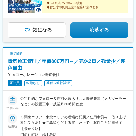
州支店】福岡県福岡市博多区博多駅前1-18-7 博多電気ビル※受動
◆ICT領域で78年の実績有
り、農業に関することなら当社にて幅広くご提案、対応すること
喫煙対策あり（敷地内全面禁煙）
◆官公庁や民間企業等幅広い業界と取引
が可能です。今後も時代に即した農業の発展、地域の発展に貢献
◆年間休日124日
できるよう精進してまいります。
◆平均残業月15h以下
◆平均勤続20年以上
◆リモート可
変更の範囲：会社の定める業務
◆富士通パートナー
気になる
応募する
◆フレックスタイム制度
締切間近
電気施工管理／年俸800万円～／完休2日／残業少／髪
色自由
Ｙ’ｓコーポレーション株式会社
正社員
転勤なし
業種未経験歓迎
◇定期的なフォロー＆長期休暇あり◇太陽光発電（メガソーラー
など）の設置工事／残業月20時間程度
仕事内容
◇関東エリア・東北エリアの現場に配属／社用車貸与・借り上げ
社宅制度あり★ご希望などを考慮した上で、案件ごとに担当する
勤務地
現場を決定します★1現場あたり3～6カ月程度の期間常駐★借り
【最寄り駅】
上げ社宅＆社用車をご用意／日当も出ます★案件終了後、次の案
門前仲町駅、越中島駅