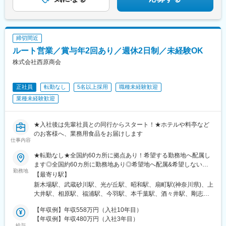
締切間近
ルート営業／賞与年2回あり／週休2日制／未経験OK
株式会社西原商会
正社員
転勤なし
5名以上採用
職種未経験歓迎
業種未経験歓迎
★入社後は先輩社員との同行からスタート！★ホテルや料亭など
のお客様へ、業務用食品をお届けします
仕事内容
★転勤なし★全国約60カ所に拠点あり！希望する勤務地へ配属し
ます◎全国約60カ所に勤務地あり◎希望地へ配属&希望しない限
勤務地
り転勤なし◎同じルートで配送するため未経験でも安心♪▼各拠点
【最寄り駅】
の詳細は下記よりご確認ください▼https://www.nishihara-
新木場駅、武蔵砂川駅、光が丘駅、昭和駅、扇町駅(神奈川県)、上
shokai.co.jp/business/jigyou_itiran※石垣島にも拠点あり
大井駅、相原駅、福浦駅、今羽駅、本千葉駅、酒々井駅、剛志
駅、清陵高校前駅、赤塚駅、発寒駅、荒井駅(宮城県)、新潟駅、大
【年収例】年収558万円（入社10年目）
河端駅、小杉駅、神領駅、荒子川公園駅、上島駅、函南駅、河芸
【年収例】年収480万円（入社3年目）
駅、津守駅、恵我ノ荘駅、アイランド北口駅、砥堀駅、中書島
給与