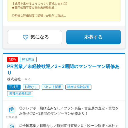
【成果を出せるようじっくり育成します◎】
島根県：松江市■岡山県：岡山市■広島県：広島市■山口県：下関
★専門知識不要＆完全未経験歓迎！
市■徳島県：徳島市■香川県：高松市■愛媛県：松山市■高知県：高
知市▽九州■福岡県：福岡市■佐賀県：佐賀市■長崎県：長崎市■熊
◎明確な評価制度で頑張りが給与に直結
本県：熊本市※7月OPEN■大分県：大分市■宮崎県：宮崎市■鹿児
◎未経験でも年収2000万円以上稼げる人材へ
◎キャリアアップも叶う環境
島県：鹿児島市
◎残業月5h程度
気になる
応募する
締切間近
NEW
PR営業／未経験歓迎／2～3週間のマンツーマン研修あ
り
株式会社Ｅｖｏ
正社員
転勤なし
5名以上採用
職種未経験歓迎
業種未経験歓迎
◎テレアポ・飛び込みなし／ブランド品・貴金属の査定・買取を
お任せ◎2～3週間のマンツーマン研修あり！
仕事内容
◎全国募集／転勤なし／原則直行直帰／U・Iターン歓迎＜本社＞