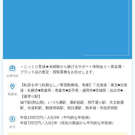
＜じっくり育成★未経験から稼げるサポート体制あり＞貴金属・
ブランド品の査定・買取業務をお任せします。
仕事内容
【転居を伴う転勤なし／希望勤務地、考慮】▽北海道・東北■北海
道：札幌市■青森県：青森市■岩手県：盛岡市■宮城県：仙台市■秋
勤務地
田県：秋田市■山形県：山形市■福島県：郡山市▽関東■茨城県：
【最寄り駅】
水戸市■栃木県：宇都宮市■群馬県：高崎市■埼玉県：さいたま市■
城下駅(岡山県)、いづろ通駅、通町筋駅、県庁通り駅、天文館通
千葉県：千葉市■東京都：23区内■神奈川県：横浜市■山梨県：甲
駅、水道町駅、郵便局前駅、朝日通駅、熊本城・市役所前駅
府市▽東海■岐阜県：岐阜市■静岡県：浜松市■愛知県：名古屋市■
三重県：四日市市▽北信越■新潟県：新潟市■富山県：富山市■石
年収1200万円／入社3年（平均的な年収例）
川県：金沢市■福井県：福井市■長野県：長野市▽関西■滋賀県：
年収720万円／入社1年（現在の業績から平均的な年収例）
給与
大津市■京都府：京都市■大阪府：大阪市■兵庫県：神戸市■奈良
県：奈良市■和歌山県：和歌山市▽中国・四国■鳥取県：鳥取市■