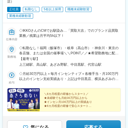
店）
駅、川和町駅、雀宮駅、岡本駅(栃木県)、木更津駅、北松戸駅、武
正社員
転勤なし
5名以上採用
職種未経験歓迎
里駅、栗橋駅、樅山駅、湯河原駅、松戸駅、東富岡駅、新鹿沼
駅、楡木駅、原木中山駅、東林間駅、東武宇都宮駅、秩父駅、小
業種未経験歓迎
竹向原駅、鶴間駅、西大島駅、新浦安駅、本蓮沼駅、相模原駅、
十条駅(東京都)、みどり台駅、東宿郷駅、江曽島駅、笠間駅、下館
駅、新守谷駅、流山おおたかの森駅、南柏駅、明大前駅、塚原
◇IKKOさんのCMでお馴染み…「買取大吉」でのブランド品買取
駅、瀬谷駅、北茅ケ崎駅、千葉ニュータウン中央駅、柏駅、西小
業務／残業は月平均5h以下！
仕事内容
泉駅、公津の杜駅、八街駅、茂原駅、牛浜駅、藤沢駅、雑色駅、
西立川駅、北八王子駅、三鷹駅、曳舟駅、西葛西駅、逗子駅、宮
◇転勤なし！福岡（飯塚市）・岐阜（高山市）・神奈川・東京の
崎台駅、並木北駅、古淵駅、矢板駅、北真岡駅、伊勢原駅、淵野
各店舗、または全国の催事場＼＼POINT／／★希望勤務地に配属
辺駅、中野坂上駅、広電廿日市駅、安芸駅、土佐山田駅、大阪空
勤務地
★U・Iターン歓迎★飯塚・高山はオープニングスタッフ募集★飯
【最寄り駅】
港駅(大阪モノレール)、狛江駅、芳賀台駅、学園前駅(奈良県)、上
塚店、高山店はマイカー通勤OK★催事担当は直行直帰OK（1）店
上三緒駅、高山駅、あざみ野駅、中目黒駅、代官山駅
保原駅、肥後橋駅、下板橋駅、登戸駅、東伏見駅、下総中山駅、
舗 ※いずれかにて勤務■買取大吉 スーパー川食 食彩館 飯塚店・
南林間駅、志村坂上駅、駅東公園前駅、下高井戸駅、岩原駅、熊
福岡県飯塚市有安429-1・新飯塚駅より車で11分■買取大吉 高山
◇月給30万円以上＋毎月インセンティブ＋各種手当・月100万円
川駅、逗子・葉山駅、宮前平駅、並木中央駅、西新宿五丁目駅、
駅前店・岐阜県高山市昭和町1-320 佐古ビル1階・高山駅より徒
以上のインセン支給実績あり・上記は中目黒店、横浜あざみの店
山陽女学園前駅、球場前駅(高知県)、大江橋駅、宇都宮駅東口駅
給与
歩1分■買取大吉 横浜あざみ野店 ・神奈川県横浜市青葉区あざみ
の場合※飯塚店、高山店、催事場勤務の場合は月給27万円以上＋
野1-3-3 第2金子ハイツ1F・あざみ野駅より徒歩2分■買取大吉 中
毎月インセンティブ＋各種手当になります。※給与は経験・能力を
目黒駅前店東京都目黒区上目黒1-17-8 細田ビル1F・中目黒駅より
考慮の上で決定します。＼豊かな経験をお持ちの方は優遇／◇月
＼6カ月程度の研修からスタート／
★未経験でも月給30万円以上から
徒歩3分（2）催事 ※直行直帰OK■勤務エリアは全国一都三県を
給35万円以上＋毎月インセンティブ＋各種手当※給与は経験・能
★インセン月100万円以上の実績あり
中心に、各地のスーパーマーケットや商業施設、ホームセンター
力を考慮の上で決定します。【年収例】年収1200万円／入社3年
★6カ月程度の研修で安心スタート
のイベントブースでのお仕事です。
目／インセンティブ月50万円以上年収550万円／入社1年目／イン
★完全週休2日・年間休日120日
★原則定時退社！残業は月平均5h以下
センティブ月10万円以上／未経験スタート
★「買取大吉」の圧倒的な信頼感
気になる
応募する