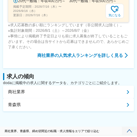
20代一般職：年収400万円～ 30代一般職：年収500万円～
掲載予定期間：
2026/7/16（木）
〜
2026/9/16（水）
気になる
更新日：
2026/7/16（木）
※求人応募数の多い順にランキングしています（非公開求人は除く）。
※集計対象期間：2026/8/1（土）～2026/8/7（金）
※事情により掲載終了予定日よりも前に求人募集が終了していることもご
ざいます。その場合は当サイトから応募はできませんので、あらかじめご
了承ください。
商社業界
の人気求人ランキングを詳しく見る
求人の傾向
dodaに掲載中の求人に関するデータを、カテゴリごとにご紹介します。
商社業界
青森県
商社業界、青森県、締め切間近の転職・求人情報をエリアで絞り込む