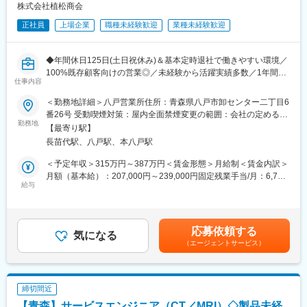
能です。
株式会社植松商会
正社員
上場企業
職種未経験歓迎
業種未経験歓迎
■企業情報
平成元年の創業以来、幅広い産業機器を取り扱い、常にお客様の
多様なニーズに応えてまいりました。
◆年間休日125日(土日祝休み)＆基本定時退社で働きやすい環境／
「人と自然のハーモニーをめざして」という企業テーマのもと、
100%既存顧客向けの営業◎／未経験から活躍実績多数／1年間の
持続可能な未来に向けて、環境負荷の少ない製品を提供し、環境
仕事内容
育成期間あり／直需機械工具商社として国内で初めて上場◆
保全に貢献できる企業であり続けることを目指しています。
私は先代である父からこの会社を引き継ぎ、社員が家族のような
＜勤務地詳細＞八戸営業所住所：青森県八戸市卸センター二丁目6
■職務内容：
温かい雰囲気の中で成長できる環境を整えてきました。先代が築
番26号 受動喫煙対策：屋内全面禁煙変更の範囲：会社の定める事
＜担当する顧客＞
勤務地
いた基盤を大切にしながら、時代に即した変革を進め、新しい風
業所
【最寄り駅】
基本的に県内の企業様を担当いただきます。産業用の機械や家電
を吹き込んでいます。また、弊社のスローガンには、社員一人ひ
長苗代駅、八戸駅、本八戸駅
製品向けの部品製造などを行っている企業様が多く、1人当たり
とりが夢を持ち、その夢に向かって自信を持って挑戦する姿勢を
25社程度を担当いただきます。何十年と取引があるお客様が多
大切にするという思いが込められています。
＜予定年収＞315万円～387万円＜賃金形態＞月給制＜賃金内訳＞
く、スムーズで安定的な営業活動ができます。
これからも地域に根ざし、東北の未来を支えながら、さらなる挑
月額（基本給）：207,000円～239,000円固定残業手当/月：6,764
給与
戦と発展を続けてまいります。社員と共に、そして地域と共に、
円～24,427円（固定残業時間10時間0分/月）超過した時間外労働
＜扱う商材＞
成長を続けていく企業でありたいと考えています。
の残業手当は追加支給＜月給＞213,764円～263,427円（一律手当
当社はお客様に工具や機械をご提供する「機械工具専門商社」で
を含む）＜昇給有無＞有＜残業手当＞有＜給与補足＞※固定残業時
す。製造業界で使われる機械やその機械に使われる部品、製造業
変更の範囲：会社の定める業務
間を超過した分は別途残業代を支給 固定残業代は、入社年齢、
応募依頼する
業界で働く人が使う工具や測定器など、ものづくりに関わる幅広
気になる
勤続年数、役職により支給額が変わります■昇給：年1回（4月）■
（エージェントサービス）
い商材を扱います。重たい物はメーカー直送、細かなものは自ら
賞与：年2回（6月、12月）＜モデル年収＞主任：450万円副所
納お客様に直接届けることができ、直接感謝の言葉を頂くことも
長：500万円所長：600万円賃金はあくまでも目安の金額であり、
多いです。
選考を通じて上下する可能性があります。月給(月額)は固定手当を
含めた表記です。
締切間近
＜営業スタイル＞
【青森】サービスエンジニア（CT／MRI）◇製品未経