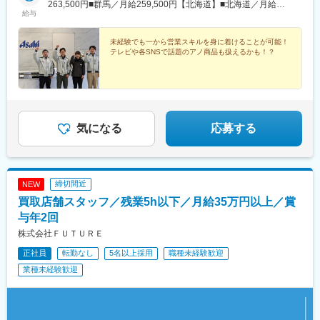
263,500円■群馬／月給259,500円【北海道】■北海道／月給
木県佐野市、足利市）■茨城（水戸市、つくば市、つくばみらい
給与
249,500円【東北】■青森／月給229,500円■福島／月給243,500円
市）【北海道】■北海道（帯広市）【東北】■青森（八戸市、青森
■山形／月給238,500円【北陸】■石川・福井／月給252,500円【中
市）■福島（郡山市、須賀川市）■山形（山形市）【北陸】■石川
部】■愛知／月給276,500円【近畿】■大阪・兵庫・京都・滋賀・
未経験でも一から営業スキルを身に着けることが可能！
（金沢市、河北郡、富山県砺波市、氷見市）■福井（福井市、坂井
テレビや各SNSで話題のアノ商品も扱えるかも！？
和歌山／月給277,500円【九州】■大分／月給243,500円＜月収例
市、鯖江市、越前市、敦賀市）【中部】■愛知（名古屋市、豊田
＞東京・神奈川／37万3000円※休日出勤1日、2万円（外勤手当）
市）【近畿】■大阪（大阪市、高槻市、吹田市、茨木市、豊中市、
残業月20時間の場合。
寝屋川市、門真市）■兵庫（西宮市、尼崎市）■京都・滋賀（京都
市、大津市）■和歌山（和歌山市）【九州】■大分（大分市、別府
市）※隣接する県や市にお住まいの方もご応募ください！
気になる
応募する
締切間近
NEW
買取店舗スタッフ／残業5h以下／月給35万円以上／賞
与年2回
株式会社ＦＵＴＵＲＥ
正社員
転勤なし
5名以上採用
職種未経験歓迎
業種未経験歓迎