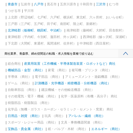
青森市
弘前市
八戸市
黒石市
五所川原市
十和田市
三沢市
むつ市
つがる市
平川市
上北郡（野辺地町、七戸町、六戸町、横浜町、東北町、六ヶ所村、おいらせ町）
三戸郡（三戸町、五戸町、田子町、南部町、階上町、新郷村）
北津軽郡（板柳町、鶴田町、中泊町）
南津軽郡（藤崎町、大鰐町、田舎館村）
東津軽郡（平内町、今別町、蓬田村、外ヶ浜町）
西津軽郡（鰺ヶ沢町、深浦町）
下北郡（大間町、東通村、風間浦村、佐井村）
中津軽郡（西目屋村）
商社業界、青森県、締め切間近の転職・求人情報を業種で絞り込む
総合商社
産業用装置（工作機械・半導体製造装置・ロボットなど）商社
機械部品・金型 （商社）
家電 （商社）
複写機・プリンタ （商社）
半導体 （商社）
電子部品 （商社）
アミューズメント・遊戯機器 （商社）
ゲーム （商社）
計測機器・光学機器・精密機器・分析機器 （商社）
自動車部品 （商社）
建設機械・その他輸送機器 （商社）
その他電気・電子・機械 （商社）
化学・医薬原料（有機・高分子） 商社
樹脂部品・樹脂製品 （商社）
化学品（無機・ガラス・カーボン・セラミック・セメント・窯業） 商社
日用品・雑貨 （商社）
玩具 （商社）
アパレル・繊維 （商社）
スポーツ・レジャー用品 （商社）
文具・事務機器関連 （商社）
宝飾品・貴金属 （商社）
紙・パルプ・木材 （商社）
エネルギー （商社）