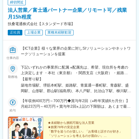
締切間近
法人営業／富士通パートナー企業／リモート可／残業
月15h程度
扶桑電通株式会社【スタンダード市場】
正社員
上場企業
業種未経験歓迎
【ICT企業】様々な業界の企業に対しSIソリューションやネットワ
ークソリューションを提案
仕事内容
下記いずれかの事業所に配属 ※配属先は、希望、現住所を考慮の
上決定します ・本社（東京都） ・関西支店（大阪府） ・姫路営
勤務地
業所（兵庫県） ・東北支店（宮城県） ・青森営業所（青森県）・
【最寄り駅】
盛岡営業所（岩手県）・山形営業所（山形県） ・福島営業所（福
築地市場駅、堺筋本町駅、姫路駅、青葉通一番町駅、青森駅、盛
島県） ・八戸営業所（青森県） ・中国支店（広島県） ・岡山営
岡駅、山形駅、郡山駅(福島県)、本八戸駅、比治山下駅、柳川駅、
業所（岡山県）・鳥取営業所（鳥取県） ・金沢営業所（石川
鳥取駅、北鉄金沢駅、博多駅、バスセンター前駅、千歳町駅(北海
県）・九州支店（福岡県） ・北海道支店（北海道）・函館営業所
【年収例400万円～700万円◆賞与年2回（※昨年実績6カ月分）】
道)、神奈川駅、瓦町駅、汐留駅、本町駅、山陽姫路駅、広瀬通
（北海道）・関東支店（神奈川）・四国支店（香川県）への配属
月給23万円～40万円＋賞与年2回※上記の下限額は、あくまで最下
駅、段原一丁目駅、郵便局前駅、金沢駅、祇園駅(福岡県)、大通
給与
限の給与です※前職の経験・能力を最大限考慮の上、決定いたしま
となります。 ※受動喫煙対策あり（敷地内全面禁煙）
駅、新川町駅(北海道)、横浜駅、栗林公園北口駅、東銀座駅、北浜
す※時間外手当は含んでおりません
駅(大阪府)、大町西公園駅、比治山橋駅、西川緑道公園駅、さっぽ
★未経験から挑戦可能な法人営業
ろ駅、昭和橋駅、新高島駅
★創業78年の安定企業
「数字を追うのが楽しい」「お客様と話すのが好き」
「ソリューションを考えるのが面白い」