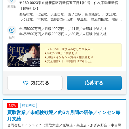
〒160-0023東京都新宿区西新宿五丁目1番1号 住友不動産新宿フ
勤務地
ァーストタワー3階※転居を伴う転勤はありません。■その他勤務
【最寄り駅】
地・都内23区、関東のプロジェクト先やご希望の全国
西新宿駅、七宝駅、犬山口駅、西ノ口駅、新居浜駅、川之江駅、
つくば駅、下妻駅、高島駅(岡山県)、早島駅、浦添前田駅、那覇空
港駅(鉄道)、石鳥谷駅、矢幅駅、脇ノ沢駅、鵜沼宿駅、土岐市駅、
年収5000万円／月収400万円～／41歳／未経験中途入社
くりこま高原駅、長町一丁目駅、宇治駅(奈良線)、久津川駅、山城
年収3500万円／月収290万円～／30歳／未経験中途入社
青谷駅、天ケ瀬駅、有佐駅、吉井駅(群馬県)、前橋大島駅、広駅、
給与
廿日市駅、高瀬駅(香川県)、滝の茶屋駅、あき総合病院前駅、山田
西町駅、具同駅、浜崎駅、朝霞台駅、東岩槻駅、大野原駅、亀山
ーテレアポ・飛び込みなしで高収入ー
駅(三重県)、三瀬谷駅、南鳥海駅、鶴岡駅、赤湯駅、奈古駅、日野
★年収5000万円実績あり
駅(滋賀県)、堅田駅、近江長岡駅、十文字駅、扇田駅、三ツ境駅、
★月給＋インセン＋賞与＋報奨金あり
鴨宮駅、三沢駅(青森県)、板柳駅、磐田駅、美川駅、野々市駅(Ｉ
★完全週休2日・年間休日125日以上
★未経験歓迎・2～3週間のマンツーマン研修
Ｒいしかわ鉄道線)、九重駅、滑河駅、大網駅、北信太駅、寝屋川
★直行直帰OK・残業は月平均10時間以下
公園駅、蛍池駅、津久見駅、松浦駅、石橋駅(長崎県)、上田駅、小
作駅、和泉多摩川駅、井荻駅、阿波山川駅、石井駅(徳島県)、南小
松島駅、ゆいの杜東駅、高久駅、五位堂駅、富雄駅、西加積駅、
気になる
応募する
東野尻駅、ハーモニーホール駅、遠賀川駅、行橋駅、糸島高校前
駅、保原駅、会津若松駅、原ノ町駅、山陽網干駅、三木駅(神戸電
鉄線)、南小樽駅、稲積公園駅、苫小牧駅、和歌山港駅、淀屋橋
駅、大山駅(東京都)、モレラ岐阜駅、千歳駅(北海道)、卸町駅(宮城
締切間近
NEW
県)、伏屋駅、吉塚駅、伊予三島駅、友部駅、花崎駅、偕楽園駅、
買取営業／未経験歓迎／約6カ月間の研修／インセン毎
守谷駅、ゆめみ野駅、北春日部駅、上星川駅、善行駅、三崎口
駅、内宿駅、柏の葉キャンパス駅、岩瀬駅、古河駅、鶴瀬駅、東
月支給
武動物公園駅、上板橋駅、本厚木駅、亀戸水神駅、東千葉駅、高
合同会社Ｆｒｏｍ２７（買取大吉／飯塚店・高山店・あざみ野店・中目黒
田駅(神奈川県)、向ケ丘遊園駅、北山田駅(神奈川県)、西武柳沢