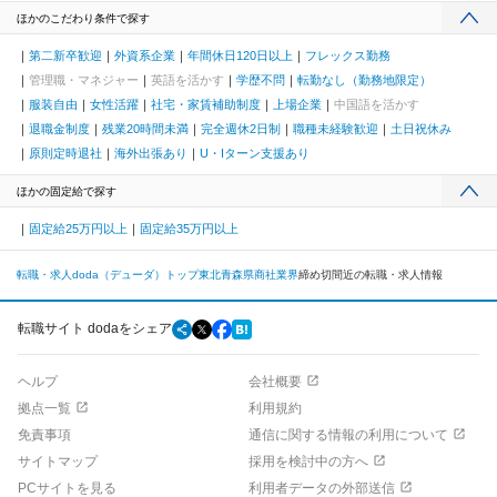
ほかのこだわり条件で探す
第二新卒歓迎
外資系企業
年間休日120日以上
フレックス勤務
管理職・マネジャー
英語を活かす
学歴不問
転勤なし（勤務地限定）
服装自由
女性活躍
社宅・家賃補助制度
上場企業
中国語を活かす
退職金制度
残業20時間未満
完全週休2日制
職種未経験歓迎
土日祝休み
原則定時退社
海外出張あり
U・Iターン支援あり
ほかの固定給で探す
固定給25万円以上
固定給35万円以上
転職・求人doda（デューダ）トップ
東北
青森県
商社業界
締め切間近の転職・求人情報
転職サイト dodaをシェア
ヘルプ
会社概要
拠点一覧
利用規約
免責事項
通信に関する情報の利用について
サイトマップ
採用を検討中の方へ
PCサイトを見る
利用者データの外部送信