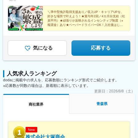
駅、広島港・宇品駅、寺家駅、東福山駅、備前西市駅、乃木駅、
湖山駅、仁保津駅、山西駅、阿波富田駅、伏石駅、伊賀駅、通谷
＼準中型免許取得支援あり／収入UP・キャリアUPを、
駅、宇島駅、鶴崎駅、西諫早駅、日宇駅、田代駅、鍋島駅、平成
好きな場所で叶えよう！★賞与年2回／4カ月分支給（社
駅、たのうら御立岬公園駅、新八代駅、宮崎駅、延岡駅、西都城
員平均）★頑張りが反映されるインセンティブ制度（※
駅、武之橋駅、志布志駅、川内駅(鹿児島県)、国分駅(鹿児島県)、
報奨金）あり★ペーパードライバーOK！入社後はじっ
くり先輩社員と同行営業
赤嶺駅、てだこ浦西駅、産業振興センター駅、市大医学部駅
気になる
応募する
人気求人ランキング
dodaに掲載中の求人を、応募数順にランキング形式でご紹介します。
※応募数が同数の場合は、新着順に表示しています。
更新日：
2026/8/8（土）
青森県
商社業界
New
株式会社大塚商会