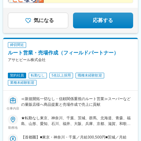
やりがいを感じるポイントは人それぞれ！あなたはどこ
に楽しさを見出しますか？
気になる
応募する
締切間近
ルート営業・売場作成（フィールドパートナー）
アサヒビール株式会社
契約社員
転勤なし
5名以上採用
職種未経験歓迎
業種未経験歓迎
≪新規開拓一切なし・信頼関係重視のルート営業≫スーパーなど
の量販店様へ商品提案と売場作成で売上に貢献
仕事内容
★転勤なし東京、神奈川、千葉、茨城、群馬、北海道、青森、福
島、山形、愛知、石川、福井、大阪、兵庫、京都、滋賀、和歌
勤務地
山、大分で複数名の積極採用中！【首都圏】■東京（葛飾区、足立
区、荒川区、墨田区、江戸川区、府中市、調布市）■神奈川（川崎
【首都圏】■東京・神奈川・千葉／月給300,500円■茨城／月給
市）■千葉（市川市、船橋市、習志野市）■群馬（群馬県全域、栃