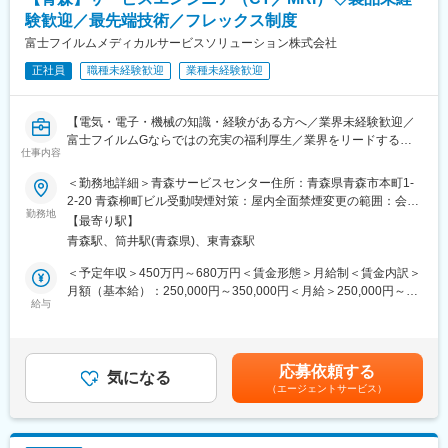
基本的に車でお客様先に訪問する対面型です。この商品が欲しい
という要望を直接聞きに行き、適切な商材を提案します。お客様
験歓迎／最先端技術／フレックス制度
と対話をして深く知り、お困りごとを先回りしながら解決してい
富士フイルムメディカルサービスソリューション株式会社
きます。営業所単位で目標売上を追い、達成したら賞与にしっか
正社員
職種未経験歓迎
業種未経験歓迎
りと反映されます！
〈1日の流れ〉
【電気・電子・機械の知識・経験がある方へ／業界未経験歓迎／
08：30～ メールチェック、納品書確認、見積もり
富士フイルムGならではの充実の福利厚生／業界をリードするメ
10：00～ 注文いただいた製品の荷積み
仕事内容
ディカル事業の安定基盤】
10：30～ 営業活動（５～７件）
16：00～ 帰社、調べものや対応事項等の処理
＜勤務地詳細＞青森サービスセンター住所：青森県青森市本町1-
■業務内容：
17：30 退社
2-20 青森柳町ビル受動喫煙対策：屋内全面禁煙変更の範囲：会社
サービスエンジニアとして、医療機器の据付・保守・修理等を行
勤務地
※月平均残業時間は8時間で、基本定時退社です。
の定める事業所（リモートワーク含む）
【最寄り駅】
います。
青森駅、筒井駅(青森県)、東青森駅
作業だけではなく、お客様である医療機関の方々と的確なコミュ
■入社後の流れ：
ニケーション、迅速・誠実な対応を行うことで、信頼関係を構築
1か月の本社研修があります。前半2週間で会社理解、後半2週間
＜予定年収＞450万円～680万円＜賃金形態＞月給制＜賃金内訳＞
していきます。技術者としての知識・能力のみならず、コミュニ
は当社で扱う販売管理システム、倉庫の荷物の出し入れを学んで
月額（基本給）：250,000円～350,000円＜月給＞250,000円～
ケーション能力も大切なお仕事です。
給与
いただきます。
350,000円＜昇給有無＞有＜残業手当＞有＜給与補足＞※経験・能
業務を通じ、「どの顧客が、どんな製品を作っていて、どんな商
力等を考慮の上、当社規定により決定します。■給与改定：年1回
■具体的な業務：
品を必要としているのか」を知識として蓄積していくため、特別
■賞与：年2回（7月、12月）賃金はあくまでも目安の金額であ
◇据付（搬入・組立・調整・取扱い説明）
な知識がない方でもキャッチアップしやすい環境です。
り、選考を通じて上下する可能性があります。月給(月額)は固定手
応募依頼する
◇保守（保守契約・点検契約）
気になる
配達業務に慣れてきたころから、先輩社員との同行も並行して経
当を含めた表記です。
（エージェントサービス）
◇整備（保守に含まない部品等の交換）
験をしていただき、営業トークなどのノウハウを学んでいただき
◇修理（故障オンコールを受け訪問し復旧）
ます。
■取扱う医療機器