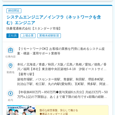
近年人手不足による無人農業機械、ドローンなどのスマート農業
が普及始めております。このような機械の整備に携わることによ
締切間近
り地域の農業への貢献、日本の食糧生産における重要な農家の皆
システムエンジニア／インフラ（ネットワークを含
様のお手伝いをすることができます。間接的ではありますのが食
糧自給率の向上にかかわることができます。
む）エンジニア
扶桑電通株式会社【スタンダード市場】
■育成フォローについて：
正社員
上場企業
業種未経験歓迎
当社は中途入社者の割合が多く、実際に未経験で入社されている
方が多数在籍しています。
小売業や営業職・自動車整備士等をやられていた方が過去に入社
【リモートワークOK】お客様の業務を円滑に進めるシステム提
しています。
案・構築・運用サポート業務等
入社後は2～3年かけて先輩社員について業務を習得いただくた
仕事内容
め、未経験でも安心して仕事を覚える事が可能です。
一人前になるまでOJT研修はもちろん、ヤンマー社での講習や研
本社／北海道／青森／秋田／大阪／広島／島根／愛知／徳島／香
修会に参加いただくこともございます。
川／福岡【本社】東京都中央区築地5-4-18 汐留イーストサイド
勤務地
ビル 【北海道支社】北海道札幌市中央区北一条東1-6-5 札幌イー
【最寄り駅】
■扱う機械：
ストスクエア【青森営業所】青森県青森市長島2-13-1 AQUA青森
築地市場駅、バスセンター前駅、青森駅、秋田駅、堺筋本町駅、
季節ごとに扱う機械は異なり、農機具、酪農、稲作、葉タバコ、
スクエアビル 【秋田営業所】秋田県秋田市中通2-4-19 商工中金・
比治山下駅、松江駅、丸の内駅(愛知県)、瓦町駅、博多駅、阿波富
レタス畑の耕運機、冬は除雪機もあります。
第一生命秋田ビル【関西支店】大阪府大阪市中央区備後町2-6-8 サ
田駅、汐留駅、大通駅、本町駅、段原一丁目駅、伏見駅(愛知県)、
ンライズビル 【中国支店】広島県広島市南区段原南1-3-53 広島イ
【年収例400万円～850万円◆賞与実績6カ月分】月給23万円～50
栗林公園北口駅、祇園駅(福岡県)、東銀座駅、さっぽろ駅、北浜駅
■当社について：
ーストビル【松江営業所】島根県松江市学園南2-10-14 タイムプ
万円※上記の下限額は、あくまで最下限の給与です※前職の経験・
(大阪府)、比治山橋駅
給与
当社は「共生・感謝・誠実」を企業理念に、稲作、畑作、酪農、
ラザビル【中部支店】愛知県名古屋市中区錦2-2-13 名古屋センタ
能力を最大限考慮の上、決定いたします※時間外手当は含んでおり
家庭菜園向けの機械の販売、メンテナンスを通して、岩手県北、
ービル本館 【徳島営業所】徳島県徳島市かちどき橋2-29-1 徳島伊
ません
青森県南部の農業発展のお手伝いをして参りました。また機械だ
予ビル【四国支店】香川県高松市天神前10-1 高松天神前ビル【九
盤石な経営基盤、安心して働ける
◆東証スタンダード上場
けではなく、肥料、農薬、農業資材、建設機械の販売も行ってお