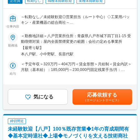
正社員
転勤なし
職種未経験歓迎
業種未経験歓迎
～転勤なし／未経験歓迎◎営業担当（ルート中心）◇工業用パッ
キン・産業機器の総合商社～
仕事内容
■業務内容 ：
＜勤務地詳細＞八戸営業所住所：青森県八戸市城下四丁目1-15 受
・仕事内容：新潟出張所の常駐メンバーとして、火力発電所を中
動喫煙対策：屋内全面禁煙変更の範囲：会社の定める事業所
心とした既存取引先向けに商品の配達をしながら追加発注を確認
勤務地
【最寄り駅】
するというスタイルで営業を行っていただきます。
本八戸駅、小中野駅、長苗代駅
・取扱商材：主に産業機械器具や工具類等です。
＊社用車（日産ＡＤバンＡＴ車・年に数回１．５ｔ日産トラック
＜予定年収＞320万円～404万円＜賃金形態＞月給制＜賃金内訳＞
の場合あり。）使用。
月額（基本給）：185,000円～230,000円固定残業手当/月：
＊ユニフォームは貸与します。
給与
20,000円～30,000円（固定残業時間18時間0分/月）超過した時間
外労働の残業手当は追加支給＜月給＞205,000円～260,000円（一
■組織構成
律手当を含む）＜昇給有無＞有＜残業手当＞有＜給与補足＞・賞
1名で業務を回しています。
与実績あり賃金はあくまでも目安の金額であり、選考を通じて上
応募依頼する
分からないことは、すぐに聞くことが出来る環境です◎
気になる
下する可能性があります。月給(月額)は固定手当を含めた表記で
（エージェントサービス）
す。
■教育体制
・教育体制：
概ね３年程度は、上司・先輩と同行訪問を行い、商品知識を身に
締切間近
付けながら取扱商品の調達や配達を行っていただきます。
未経験歓迎【八戸】100％既存営業◆1年の育成期間有
・キャリアパス：
ご自身の頑張り次第で、将来的に新潟の拠点長を目指すことも可
◆基本定時退社◆上場◆モノづくりを支える技術商社