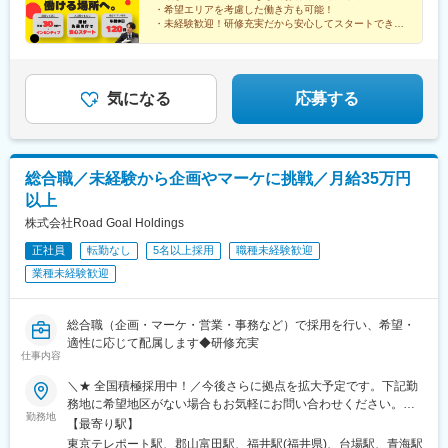
・希望エリアを考慮した働き方も可能！
・未経験歓迎！研修充実だから安心してスタートできま
す！
気になる
応募する
総合職／未経験から企画やマーケに挑戦／月給35万円
以上
株式会社Road Goal Holdings
正社員
転勤なし
5名以上採用
職種未経験歓迎
業種未経験歓迎
総合職（企画・マーケ・営業・事務など）で採用を行い、希望・
適性に応じて配属します◆研修充実
仕事内容
＼★ 全国積極採用中！／今後さらに拠点を拡大予定です。下記勤
務地に希望地区がない場合もお気軽にお問い合わせください。≪
勤務地
希望に沿わない転勤なし ★ 東京を拠点に地方都市に貢献≫■東京
【最寄り駅】
本社／東京都江東区青海1-1-20 ダイバーシティ東京 オフィスタワ
東京テレポート駅、郡山富田駅、福井駅(福井県)、台場駅、青海駅