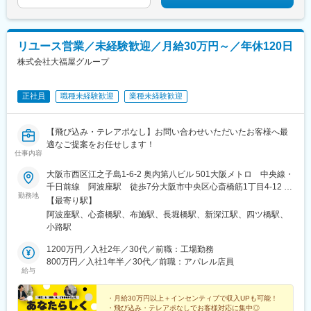
リユース営業／未経験歓迎／月給30万円～／年休120日
株式会社大福屋グループ
正社員
職種未経験歓迎
業種未経験歓迎
【飛び込み・テレアポなし】お問い合わせいただいたお客様へ最
適なご提案をお任せします！
仕事内容
大阪市西区江之子島1-6-2 奥内第八ビル 501大阪メトロ 中央線・
千日前線 阿波座駅 徒歩7分大阪市中央区心斎橋筋1丁目4-12 心
勤務地
斎橋日光ビル1F2号大阪メトロ 御堂筋線・四ツ橋線・長堀鶴見
【最寄り駅】
緑地線 心斎橋駅 徒歩3分大阪メトロ 堺筋線・長堀鶴見緑地線
阿波座駅、心斎橋駅、布施駅、長堀橋駅、新深江駅、四ツ橋駅、
長堀橋駅 徒歩7分大阪府東大阪市長堂1丁目11-1近鉄奈良線・近鉄
小路駅
大阪線 布施駅 徒歩7分
1200万円／入社2年／30代／前職：工場勤務
800万円／入社1年半／30代／前職：アパレル店員
給与
・月給30万円以上＋インセンティブで収入UPも可能！
・飛び込み・テレアポなしでお客様対応に集中◎