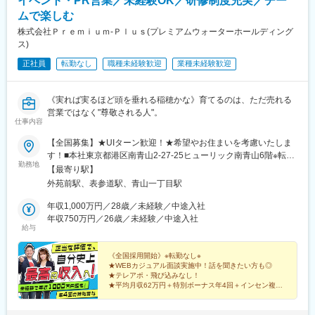
イベント・PR営業／未経験OK／研修制度充実／チー
ムで楽しむ
株式会社Ｐｒｅｍｉｕｍ‐Ｐｌｕｓ(プレミアムウォーターホールディング
ス)
正社員
転勤なし
職種未経験歓迎
業種未経験歓迎
《実れば実るほど頭を垂れる稲穂かな》育てるのは、ただ売れる
営業ではなく"尊敬される人"。
仕事内容
【全国募集】★UIターン歓迎！★希望やお住まいを考慮いたしま
す！■本社東京都港区南青山2-27-25ヒューリック南青山6階※転勤
勤務地
なし※本社に出社する必要はないため、全国各地で勤務可能です
【最寄り駅】
◎■勤務地・全国のイベント会場や大型ショッピングモール北海
外苑前駅、表参道駅、青山一丁目駅
道・東北・関東・信越（新潟・長野）・東海・九州・沖縄の会場
勤務候補地：北海道、青森県、岩手県、宮城県、秋田県、山形
年収1,000万円／28歳／未経験／中途入社
県、福島県、茨城県、栃木県、群馬県、埼玉県、千葉県、東京
年収750万円／26歳／未経験／中途入社
給与
都、神奈川県、新潟県、富山県、石川県、福井県、山梨県、長野
県、岐阜県、静岡県、愛知県、三重県、滋賀県、京都府、大阪
府、兵庫県、奈良県、和歌山県、鳥取県、島根県、岡山県、広島
《全国採用開始》※転勤なし※
★WEBカジュアル面談実施中！話を聞きたい方も◎
県、山口県、徳島県、香川県、愛媛県、高知県、福岡県、佐賀
★テレアポ・飛び込みなし！
県、長崎県、熊本県、大分県、宮崎県、鹿児島県、沖縄県
★平均月収62万円＋特別ボーナス年4回＋インセン複数
★未経験率99%！放置は一切ナシのチームで助け合い！
★チームワーク重視で楽しく成長！