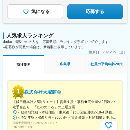
Ｒいしかわ鉄道線)、九重駅、滑河駅、大網駅、北信太駅、寝屋川
公園駅、蛍池駅、津久見駅、松浦駅、石橋駅(長崎県)、上田駅、小
気になる
応募する
作駅、和泉多摩川駅、井荻駅、阿波山川駅、石井駅(徳島県)、南小
松島駅、ゆいの杜東駅、高久駅、五位堂駅、富雄駅、西加積駅、
東野尻駅、ハーモニーホール駅、遠賀川駅、行橋駅、糸島高校前
駅、保原駅、会津若松駅、原ノ町駅、山陽網干駅、三木駅(神戸電
鉄線)、南小樽駅、稲積公園駅、苫小牧駅、和歌山港駅、淀屋橋
人気求人ランキング
駅、大山駅(東京都)、モレラ岐阜駅、千歳駅(北海道)、卸町駅(宮城
dodaに掲載中の求人を、応募数順にランキング形式でご紹介します。
県)、伏屋駅、吉塚駅、伊予三島駅、友部駅、花崎駅、偕楽園駅、
※応募数が同数の場合は、新着順に表示しています。
守谷駅、ゆめみ野駅、北春日部駅、上星川駅、善行駅、三崎口
更新日：
2026/8/7（金）
駅、内宿駅、柏の葉キャンパス駅、岩瀬駅、古河駅、鶴瀬駅、東
武動物公園駅、上板橋駅、本厚木駅、亀戸水神駅、東千葉駅、高
広島県
社員の平均年齢20代
商社業界
田駅(神奈川県)、向ケ丘遊園駅、北山田駅(神奈川県)、西武柳沢
駅、川和町駅、雀宮駅、岡本駅(栃木県)、木更津駅、北松戸駅、武
里駅、栗橋駅、樅山駅、湯河原駅、松戸駅、東富岡駅、新鹿沼
駅、楡木駅、原木中山駅、東林間駅、東武宇都宮駅、秩父駅、小
竹向原駅、鶴間駅、西大島駅、新浦安駅、本蓮沼駅、相模原駅、
十条駅(東京都)、みどり台駅、東宿郷駅、江曽島駅、笠間駅、下館
株式会社大塚商会
駅、新守谷駅、流山おおたかの森駅、南柏駅、明大前駅、塚原
【飯田橋本社／5割リモート】営業支援・事務◆完全週休2日制／住
駅、瀬谷駅、北茅ケ崎駅、千葉ニュータウン中央駅、柏駅、西小
宅手当あり・「たのめーる」の上場企業
泉駅、公津の杜駅、八街駅、茂原駅、牛浜駅、藤沢駅、雑色駅、
西立川駅、北八王子駅、三鷹駅、曳舟駅、西葛西駅、逗子駅、宮
＜勤務地詳細＞本社住所：東京都千代田区飯田橋2-18-4 勤務地最寄駅：中央本線／水道橋駅受動喫煙対策：屋内全面禁煙変更の範囲：会社の定める事業所（リモートワーク含む）
崎台駅、並木北駅、古淵駅、矢板駅、北真岡駅、伊勢原駅、淵野
＜予定年収＞450万円～800万円＜賃金形態＞月給制補足事項なし＜賃金内訳＞月額（基本給）：249,000円～475,000円その他固定手当/月：25,000円～45,000円＜月給＞274,000円～520,000円＜昇給有無＞有＜残業手当＞有＜給与補足＞※経験、能力、年齢などを考慮の上、規定により決定賃金はあくまでも目安の金額であり、選考を通じて上下する可能性があります。月給(月額)は固定手当を含めた表記です。
辺駅、中野坂上駅、広電廿日市駅、安芸駅、土佐山田駅、大阪空
掲載予定期間：
2026/6/18（木）
〜
2026/9/16（水）
港駅(大阪モノレール)、狛江駅、芳賀台駅、学園前駅(奈良県)、上