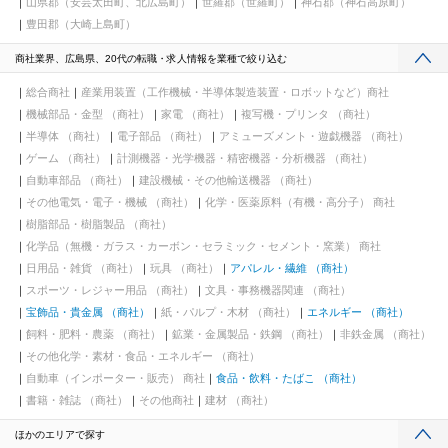
山県郡（安芸太田町、北広島町）
世羅郡（世羅町）
神石郡（神石高原町）
豊田郡（大崎上島町）
商社業界、広島県、20代の転職・求人情報を業種で絞り込む
総合商社
産業用装置（工作機械・半導体製造装置・ロボットなど）商社
機械部品・金型 （商社）
家電 （商社）
複写機・プリンタ （商社）
半導体 （商社）
電子部品 （商社）
アミューズメント・遊戯機器 （商社）
ゲーム （商社）
計測機器・光学機器・精密機器・分析機器 （商社）
自動車部品 （商社）
建設機械・その他輸送機器 （商社）
その他電気・電子・機械 （商社）
化学・医薬原料（有機・高分子） 商社
樹脂部品・樹脂製品 （商社）
化学品（無機・ガラス・カーボン・セラミック・セメント・窯業） 商社
日用品・雑貨 （商社）
玩具 （商社）
アパレル・繊維 （商社）
スポーツ・レジャー用品 （商社）
文具・事務機器関連 （商社）
宝飾品・貴金属 （商社）
紙・パルプ・木材 （商社）
エネルギー （商社）
飼料・肥料・農薬 （商社）
鉱業・金属製品・鉄鋼 （商社）
非鉄金属 （商社）
その他化学・素材・食品・エネルギー （商社）
自動車（インポーター・販売） 商社
食品・飲料・たばこ （商社）
書籍・雑誌 （商社）
その他商社
建材 （商社）
ほかのエリアで探す