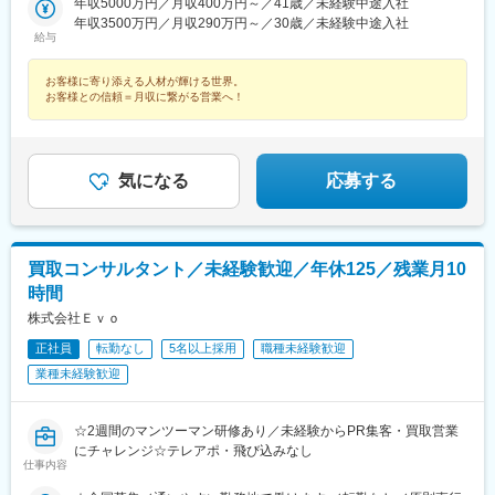
年収5000万円／月収400万円～／41歳／未経験中途入社
くりこま高原駅、長町一丁目駅、宇治駅(奈良線)、久津川駅、山城
年収3500万円／月収290万円～／30歳／未経験中途入社
青谷駅、天ケ瀬駅、有佐駅、吉井駅(群馬県)、前橋大島駅、広駅、
給与
廿日市駅、高瀬駅(香川県)、滝の茶屋駅、あき総合病院前駅、山田
西町駅、具同駅、浜崎駅、朝霞台駅、東岩槻駅、大野原駅、亀山
お客様に寄り添える人材が輝ける世界。
駅(三重県)、三瀬谷駅、南鳥海駅、鶴岡駅、赤湯駅、奈古駅、日野
お客様との信頼＝月収に繋がる営業へ！
駅(滋賀県)、堅田駅、近江長岡駅、十文字駅、扇田駅、三ツ境駅、
鴨宮駅、三沢駅(青森県)、板柳駅、磐田駅、美川駅、野々市駅(Ｉ
Ｒいしかわ鉄道線)、九重駅、滑河駅、大網駅、北信太駅、寝屋川
公園駅、蛍池駅、津久見駅、松浦駅、石橋駅(長崎県)、上田駅、小
気になる
応募する
作駅、和泉多摩川駅、井荻駅、阿波山川駅、石井駅(徳島県)、南小
松島駅、ゆいの杜東駅、高久駅、五位堂駅、富雄駅、西加積駅、
東野尻駅、ハーモニーホール駅、遠賀川駅、行橋駅、糸島高校前
駅、保原駅、会津若松駅、原ノ町駅、山陽網干駅、三木駅(神戸電
鉄線)、南小樽駅、稲積公園駅、苫小牧駅、和歌山港駅、淀屋橋
買取コンサルタント／未経験歓迎／年休125／残業月10
駅、大山駅(東京都)、モレラ岐阜駅、千歳駅(北海道)、卸町駅(宮城
時間
県)、伏屋駅、吉塚駅、伊予三島駅、友部駅、花崎駅、偕楽園駅、
株式会社Ｅｖｏ
守谷駅、ゆめみ野駅、北春日部駅、上星川駅、善行駅、三崎口
駅、内宿駅、柏の葉キャンパス駅、岩瀬駅、古河駅、鶴瀬駅、東
正社員
転勤なし
5名以上採用
職種未経験歓迎
武動物公園駅、上板橋駅、本厚木駅、亀戸水神駅、東千葉駅、高
業種未経験歓迎
田駅(神奈川県)、向ケ丘遊園駅、北山田駅(神奈川県)、西武柳沢
駅、川和町駅、雀宮駅、岡本駅(栃木県)、木更津駅、北松戸駅、武
里駅、栗橋駅、樅山駅、湯河原駅、松戸駅、東富岡駅、新鹿沼
☆2週間のマンツーマン研修あり／未経験からPR集客・買取営業
駅、楡木駅、原木中山駅、東林間駅、東武宇都宮駅、秩父駅、小
にチャレンジ☆テレアポ・飛び込みなし
竹向原駅、鶴間駅、西大島駅、新浦安駅、本蓮沼駅、相模原駅、
仕事内容
十条駅(東京都)、みどり台駅、東宿郷駅、江曽島駅、笠間駅、下館