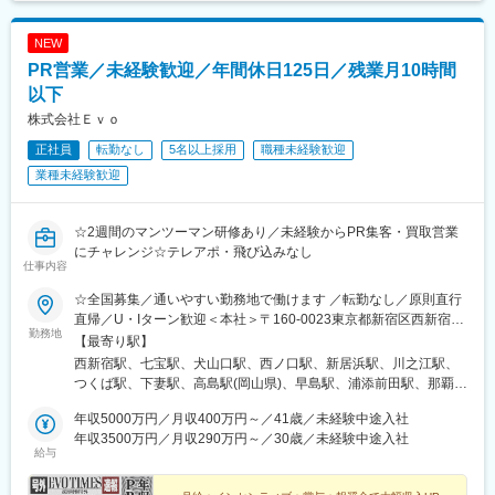
鉄線)、南小樽駅、稲積公園駅、苫小牧駅、和歌山港駅、淀屋橋
駅、大山駅(東京都)、モレラ岐阜駅、千歳駅(北海道)、卸町駅(宮城
NEW
県)、伏屋駅、吉塚駅、伊予三島駅、友部駅、花崎駅、偕楽園駅、
PR営業／未経験歓迎／年間休日125日／残業月10時間
守谷駅、ゆめみ野駅、北春日部駅、上星川駅、善行駅、三崎口
駅、内宿駅、柏の葉キャンパス駅、岩瀬駅、古河駅、鶴瀬駅、東
以下
武動物公園駅、上板橋駅、本厚木駅、亀戸水神駅、東千葉駅、高
株式会社Ｅｖｏ
田駅(神奈川県)、向ケ丘遊園駅、北山田駅(神奈川県)、西武柳沢
正社員
転勤なし
5名以上採用
職種未経験歓迎
駅、川和町駅、雀宮駅、岡本駅(栃木県)、木更津駅、北松戸駅、武
里駅、栗橋駅、樅山駅、湯河原駅、松戸駅、東富岡駅、新鹿沼
業種未経験歓迎
駅、楡木駅、原木中山駅、東林間駅、東武宇都宮駅、秩父駅、小
竹向原駅、鶴間駅、西大島駅、新浦安駅、本蓮沼駅、相模原駅、
十条駅(東京都)、みどり台駅、東宿郷駅、江曽島駅、笠間駅、下館
☆2週間のマンツーマン研修あり／未経験からPR集客・買取営業
駅、新守谷駅、流山おおたかの森駅、南柏駅、明大前駅、塚原
にチャレンジ☆テレアポ・飛び込みなし
仕事内容
駅、瀬谷駅、北茅ケ崎駅、千葉ニュータウン中央駅、柏駅、西小
泉駅、公津の杜駅、八街駅、茂原駅、牛浜駅、藤沢駅、雑色駅、
☆全国募集／通いやすい勤務地で働けます ／転勤なし／原則直行
西立川駅、北八王子駅、三鷹駅、曳舟駅、西葛西駅、逗子駅、宮
直帰／U・Iターン歓迎＜本社＞〒160-0023東京都新宿区西新宿五
崎台駅、並木北駅、古淵駅、矢板駅、北真岡駅、伊勢原駅、淵野
勤務地
丁目1番1号 住友不動産新宿ファーストタワー3階※転居を伴う転
【最寄り駅】
辺駅、中野坂上駅、広電廿日市駅、安芸駅、土佐山田駅、大阪空
勤はありません。■その他勤務地・都内23区、関東のプロジェク
西新宿駅、七宝駅、犬山口駅、西ノ口駅、新居浜駅、川之江駅、
港駅(大阪モノレール)、狛江駅、芳賀台駅、学園前駅(奈良県)、上
ト先やご希望の全国
つくば駅、下妻駅、高島駅(岡山県)、早島駅、浦添前田駅、那覇空
保原駅、肥後橋駅、下板橋駅、登戸駅、東伏見駅、下総中山駅、
港駅(鉄道)、石鳥谷駅、矢幅駅、脇ノ沢駅、鵜沼宿駅、土岐市駅、
南林間駅、志村坂上駅、駅東公園前駅、下高井戸駅、岩原駅、熊
年収5000万円／月収400万円～／41歳／未経験中途入社
くりこま高原駅、長町一丁目駅、宇治駅(奈良線)、久津川駅、山城
川駅、逗子・葉山駅、宮前平駅、並木中央駅、西新宿五丁目駅、
年収3500万円／月収290万円～／30歳／未経験中途入社
青谷駅、天ケ瀬駅、有佐駅、吉井駅(群馬県)、前橋大島駅、広駅、
山陽女学園前駅、球場前駅(高知県)、大江橋駅、宇都宮駅東口駅
給与
廿日市駅、高瀬駅(香川県)、滝の茶屋駅、あき総合病院前駅、山田
西町駅、具同駅、浜崎駅、朝霞台駅、東岩槻駅、大野原駅、亀山