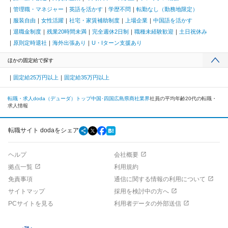
管理職・マネジャー
英語を活かす
学歴不問
転勤なし（勤務地限定）
服装自由
女性活躍
社宅・家賃補助制度
上場企業
中国語を活かす
退職金制度
残業20時間未満
完全週休2日制
職種未経験歓迎
土日祝休み
原則定時退社
海外出張あり
U・Iターン支援あり
ほかの固定給で探す
固定給25万円以上
固定給35万円以上
転職・求人doda（デューダ）トップ
中国･四国
広島県
商社業界
社員の平均年齢20代の転職・
求人情報
転職サイト dodaをシェア
ヘルプ
会社概要
拠点一覧
利用規約
免責事項
通信に関する情報の利用について
サイトマップ
採用を検討中の方へ
PCサイトを見る
利用者データの外部送信