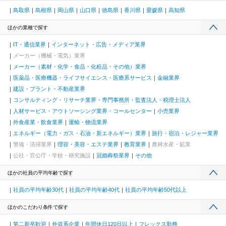
鳥取県
島根県
岡山県
山口県
徳島県
香川県
愛媛県
高知県
ほかの業種で探す
IT・通信業界
インターネット・広告・メディア業界
メーカー（機械・電気）業界
メーカー（素材・化学・食品・化粧品・その他）業界
医薬品・医療機器・ライフサイエンス・医療系サービス
金融業界
建設・プラント・不動産業界
コンサルティング・リサーチ業界・専門事務所・監査法人・税理士法人
人材サービス・アウトソーシング業界・コールセンター
小売業界
外食産業・飲食業界
運輸・物流業界
エネルギー（電力・ガス・石油・新エネルギー）業界
旅行・宿泊・レジャー業界
警備・清掃業界
理容・美容・エステ業界
教育業界
農林水産・鉱業
公社・官公庁・学校・研究施設
冠婚葬祭業界
その他
ほかの社員の平均年齢で探す
社員の平均年齢30代
社員の平均年齢40代
社員の平均年齢50代以上
ほかのこだわり条件で探す
第二新卒歓迎
外資系企業
年間休日120日以上
フレックス勤務