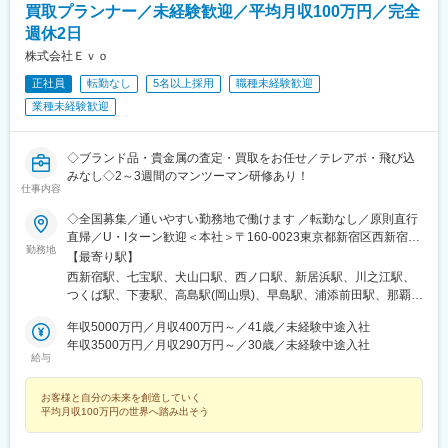
鉄線)、南小樽駅、稲積公園駅、苫小牧駅、和歌山港駅、淀屋橋
買取プランナー／未経験歓迎／平均月収100万円／完全
駅、大山駅(東京都)、モレラ岐阜駅、千歳駅(北海道)、卸町駅(宮城
週休2日
県)、伏屋駅、吉塚駅、伊予三島駅、友部駅、花崎駅、偕楽園駅、
株式会社Ｅｖｏ
守谷駅、ゆめみ野駅、北春日部駅、上星川駅、善行駅、三崎口
駅、内宿駅、柏の葉キャンパス駅、岩瀬駅、古河駅、鶴瀬駅、東
正社員
転勤なし
5名以上採用
職種未経験歓迎
武動物公園駅、上板橋駅、本厚木駅、亀戸水神駅、東千葉駅、高
業種未経験歓迎
田駅(神奈川県)、向ケ丘遊園駅、北山田駅(神奈川県)、西武柳沢
駅、川和町駅、雀宮駅、岡本駅(栃木県)、木更津駅、北松戸駅、武
里駅、栗橋駅、樅山駅、湯河原駅、松戸駅、東富岡駅、新鹿沼
◇ブランド品・貴金属の査定・買取をお任せ／テレアポ・飛び込
駅、楡木駅、原木中山駅、東林間駅、東武宇都宮駅、秩父駅、小
みなし◇2～3週間のマンツーマン研修あり！
竹向原駅、鶴間駅、西大島駅、新浦安駅、本蓮沼駅、相模原駅、
仕事内容
十条駅(東京都)、みどり台駅、東宿郷駅、江曽島駅、笠間駅、下館
◇全国募集／通いやすい勤務地で働けます ／転勤なし／原則直行
駅、新守谷駅、流山おおたかの森駅、南柏駅、明大前駅、塚原
直帰／U・Iターン歓迎＜本社＞〒160-0023東京都新宿区西新宿五
駅、瀬谷駅、北茅ケ崎駅、千葉ニュータウン中央駅、柏駅、西小
勤務地
丁目1番1号 住友不動産新宿ファーストタワー3階※転居を伴う転
【最寄り駅】
泉駅、公津の杜駅、八街駅、茂原駅、牛浜駅、藤沢駅、雑色駅、
勤はありません。■その他勤務地・都内23区、関東のプロジェク
西新宿駅、七宝駅、犬山口駅、西ノ口駅、新居浜駅、川之江駅、
西立川駅、北八王子駅、三鷹駅、曳舟駅、西葛西駅、逗子駅、宮
ト先やご希望の全国
つくば駅、下妻駅、高島駅(岡山県)、早島駅、浦添前田駅、那覇空
崎台駅、並木北駅、古淵駅、矢板駅、北真岡駅、伊勢原駅、淵野
港駅(鉄道)、石鳥谷駅、矢幅駅、脇ノ沢駅、鵜沼宿駅、土岐市駅、
辺駅、中野坂上駅、広電廿日市駅、安芸駅、土佐山田駅、大阪空
年収5000万円／月収400万円～／41歳／未経験中途入社
くりこま高原駅、長町一丁目駅、宇治駅(奈良線)、久津川駅、山城
港駅(大阪モノレール)、狛江駅、芳賀台駅、学園前駅(奈良県)、上
年収3500万円／月収290万円～／30歳／未経験中途入社
青谷駅、天ケ瀬駅、有佐駅、吉井駅(群馬県)、前橋大島駅、広駅、
保原駅、肥後橋駅、下板橋駅、登戸駅、東伏見駅、下総中山駅、
給与
廿日市駅、高瀬駅(香川県)、滝の茶屋駅、あき総合病院前駅、山田
南林間駅、志村坂上駅、駅東公園前駅、下高井戸駅、岩原駅、熊
西町駅、具同駅、浜崎駅、朝霞台駅、東岩槻駅、大野原駅、亀山
川駅、逗子・葉山駅、宮前平駅、並木中央駅、西新宿五丁目駅、
お客様と自分の未来を創造していく
駅(三重県)、三瀬谷駅、南鳥海駅、鶴岡駅、赤湯駅、奈古駅、日野
山陽女学園前駅、球場前駅(高知県)、大江橋駅、宇都宮駅東口駅
平均月収100万円の世界へ踏み出そう
駅(滋賀県)、堅田駅、近江長岡駅、十文字駅、扇田駅、三ツ境駅、
鴨宮駅、三沢駅(青森県)、板柳駅、磐田駅、美川駅、野々市駅(Ｉ