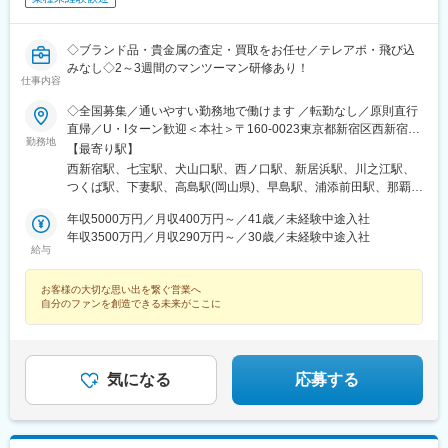
田駅(神奈川県)、向ケ丘遊園駅、北山田駅(神奈川県)、西武柳沢
駅、川和町駅、雀宮駅、岡本駅(栃木県)、木更津駅、北松戸駅、武
里駅、栗橋駅、樅山駅、湯河原駅、松戸駅、東富岡駅、新鹿沼
◇ブランド品・貴金属の査定・買取をお任せ／テレアポ・飛び込
駅、楡木駅、原木中山駅、東林間駅、東武宇都宮駅、秩父駅、小
みなし◇2～3週間のマンツーマン研修あり！
竹向原駅、鶴間駅、西大島駅、新浦安駅、本蓮沼駅、相模原駅、
仕事内容
十条駅(東京都)、みどり台駅、東宿郷駅、江曽島駅、笠間駅、下館
◇全国募集／通いやすい勤務地で働けます ／転勤なし／原則直行
駅、新守谷駅、流山おおたかの森駅、南柏駅、明大前駅、塚原
直帰／U・Iターン歓迎＜本社＞〒160-0023東京都新宿区西新宿五
駅、瀬谷駅、北茅ケ崎駅、千葉ニュータウン中央駅、柏駅、西小
勤務地
丁目1番1号 住友不動産新宿ファーストタワー3階※転居を伴う転
【最寄り駅】
泉駅、公津の杜駅、八街駅、茂原駅、牛浜駅、藤沢駅、雑色駅、
勤はありません。■その他勤務地・都内23区、関東のプロジェク
西新宿駅、七宝駅、犬山口駅、西ノ口駅、新居浜駅、川之江駅、
西立川駅、北八王子駅、三鷹駅、曳舟駅、西葛西駅、逗子駅、宮
ト先やご希望の全国
つくば駅、下妻駅、高島駅(岡山県)、早島駅、浦添前田駅、那覇空
崎台駅、並木北駅、古淵駅、矢板駅、北真岡駅、伊勢原駅、淵野
港駅(鉄道)、石鳥谷駅、矢幅駅、脇ノ沢駅、鵜沼宿駅、土岐市駅、
辺駅、中野坂上駅、広電廿日市駅、安芸駅、土佐山田駅、大阪空
年収5000万円／月収400万円～／41歳／未経験中途入社
くりこま高原駅、長町一丁目駅、宇治駅(奈良線)、久津川駅、山城
港駅(大阪モノレール)、狛江駅、芳賀台駅、学園前駅(奈良県)、上
年収3500万円／月収290万円～／30歳／未経験中途入社
青谷駅、天ケ瀬駅、有佐駅、吉井駅(群馬県)、前橋大島駅、広駅、
保原駅、肥後橋駅、下板橋駅、登戸駅、東伏見駅、下総中山駅、
給与
廿日市駅、高瀬駅(香川県)、滝の茶屋駅、あき総合病院前駅、山田
南林間駅、志村坂上駅、駅東公園前駅、下高井戸駅、岩原駅、熊
西町駅、具同駅、浜崎駅、朝霞台駅、東岩槻駅、大野原駅、亀山
川駅、逗子・葉山駅、宮前平駅、並木中央駅、西新宿五丁目駅、
お客様の大切な思い出を繋ぐ営業へ
駅(三重県)、三瀬谷駅、南鳥海駅、鶴岡駅、赤湯駅、奈古駅、日野
山陽女学園前駅、球場前駅(高知県)、大江橋駅、宇都宮駅東口駅
自分のファンを創造できる未来がここに
駅(滋賀県)、堅田駅、近江長岡駅、十文字駅、扇田駅、三ツ境駅、
鴨宮駅、三沢駅(青森県)、板柳駅、磐田駅、美川駅、野々市駅(Ｉ
Ｒいしかわ鉄道線)、九重駅、滑河駅、大網駅、北信太駅、寝屋川
公園駅、蛍池駅、津久見駅、松浦駅、石橋駅(長崎県)、上田駅、小
気になる
応募する
作駅、和泉多摩川駅、井荻駅、阿波山川駅、石井駅(徳島県)、南小
松島駅、ゆいの杜東駅、高久駅、五位堂駅、富雄駅、西加積駅、
東野尻駅、ハーモニーホール駅、遠賀川駅、行橋駅、糸島高校前
駅、保原駅、会津若松駅、原ノ町駅、山陽網干駅、三木駅(神戸電