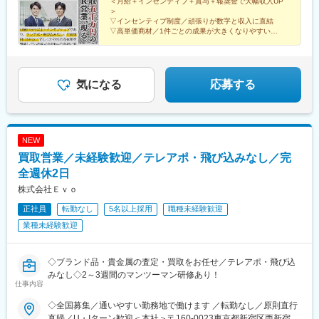
＜月給＋インセンティブ＋賞与＋報奨金で大幅収入UP
駅(三重県)、三瀬谷駅、南鳥海駅、鶴岡駅、赤湯駅、奈古駅、日野
＞
駅(滋賀県)、堅田駅、近江長岡駅、十文字駅、扇田駅、三ツ境駅、
▽インセンティブ制度／頑張りが数字と収入に直結
鴨宮駅、三沢駅(青森県)、板柳駅、磐田駅、美川駅、野々市駅(Ｉ
▽高単価商材／1件ごとの成果が大きくなりやすい
▽ノウハウを共有／トップ営業が培ったスキルを共有
Ｒいしかわ鉄道線)、九重駅、滑河駅、大網駅、北信太駅、寝屋川
▽報奨金あり／最大100万円＋高級時計を進呈
公園駅、蛍池駅、津久見駅、松浦駅、石橋駅(長崎県)、上田駅、小
作駅、和泉多摩川駅、井荻駅、阿波山川駅、石井駅(徳島県)、南小
松島駅、ゆいの杜東駅、高久駅、五位堂駅、富雄駅、西加積駅、
気になる
応募する
東野尻駅、ハーモニーホール駅、遠賀川駅、行橋駅、糸島高校前
駅、保原駅、会津若松駅、原ノ町駅、山陽網干駅、三木駅(神戸電
鉄線)、南小樽駅、稲積公園駅、苫小牧駅、和歌山港駅、淀屋橋
駅、大山駅(東京都)、モレラ岐阜駅、千歳駅(北海道)、卸町駅(宮城
NEW
県)、伏屋駅、吉塚駅、伊予三島駅、友部駅、花崎駅、偕楽園駅、
買取営業／未経験歓迎／テレアポ・飛び込みなし／完
守谷駅、ゆめみ野駅、北春日部駅、上星川駅、善行駅、三崎口
駅、内宿駅、柏の葉キャンパス駅、岩瀬駅、古河駅、鶴瀬駅、東
全週休2日
武動物公園駅、上板橋駅、本厚木駅、亀戸水神駅、東千葉駅、高
株式会社Ｅｖｏ
田駅(神奈川県)、向ケ丘遊園駅、北山田駅(神奈川県)、西武柳沢
正社員
転勤なし
5名以上採用
職種未経験歓迎
駅、川和町駅、雀宮駅、岡本駅(栃木県)、木更津駅、北松戸駅、武
里駅、栗橋駅、樅山駅、湯河原駅、松戸駅、東富岡駅、新鹿沼
業種未経験歓迎
駅、楡木駅、原木中山駅、東林間駅、東武宇都宮駅、秩父駅、小
竹向原駅、鶴間駅、西大島駅、新浦安駅、本蓮沼駅、相模原駅、
十条駅(東京都)、みどり台駅、東宿郷駅、江曽島駅、笠間駅、下館
◇ブランド品・貴金属の査定・買取をお任せ／テレアポ・飛び込
駅、新守谷駅、流山おおたかの森駅、南柏駅、明大前駅、塚原
みなし◇2～3週間のマンツーマン研修あり！
仕事内容
駅、瀬谷駅、北茅ケ崎駅、千葉ニュータウン中央駅、柏駅、西小
泉駅、公津の杜駅、八街駅、茂原駅、牛浜駅、藤沢駅、雑色駅、
◇全国募集／通いやすい勤務地で働けます ／転勤なし／原則直行
西立川駅、北八王子駅、三鷹駅、曳舟駅、西葛西駅、逗子駅、宮
直帰／U・Iターン歓迎＜本社＞〒160-0023東京都新宿区西新宿五