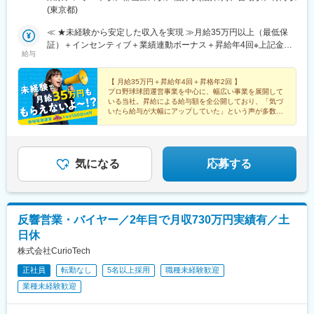
ー 12F■東北オフィス／福島県郡山市八山田3丁目22■北陸オフィ
(東京都)
ス／福井県福井市勝見3丁目★U・Iターン歓迎！
≪ ★未経験から安定した収入を実現 ≫月給35万円以上（最低保
証）＋インセンティブ＋業績連動ボーナス＋昇給年4回※上記金額
給与
には一律支給の固定残業代（45時間分/8万5600円～）が含まれま
す。超過分は別途支給。※最大6ヶ月の試用期間あり（期間中は月
給32万円となります/45時間分の固定残業代7万8300円～を含む/
【 月給35万円＋昇給年4回＋昇格年2回 】
プロ野球球団運営事業を中心に、幅広い事業を展開して
超過分は別途支給）。※経験や能力を考慮の上、金額を決定しま
いる当社。昇給による給与額を全公開しており、「気づ
す。
いたら給与が大幅にアップしていた」という声が多数。
使い道に困ってしまうほど、自然と稼げる会社なんで
す！
気になる
応募する
反響営業・バイヤー／2年目で月収730万円実績有／土
日休
株式会社CurioTech
正社員
転勤なし
5名以上採用
職種未経験歓迎
業種未経験歓迎