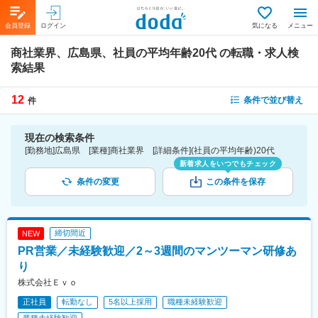
会員登録
ログイン
気になる
メニュー
商社業界、広島県、社員の平均年齢20代
の転職・求人検
索結果
12
条件で並び替え
件
現在の検索条件
[勤務地]広島県 [業種]商社業界 [詳細条件](社員の平均年齢)20代
新着求人をいつでもチェック
条件の変更
この条件を保存
締切間近
NEW
PR営業／未経験歓迎／2～3週間のマンツーマン研修あ
り
株式会社Ｅｖｏ
正社員
転勤なし
5名以上採用
職種未経験歓迎