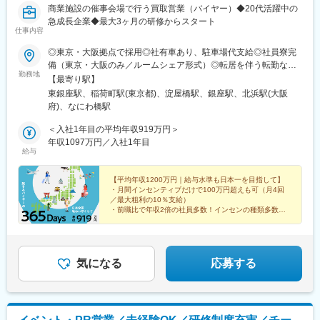
商業施設の催事会場で行う買取営業（バイヤー）◆20代活躍中の
急成長企業◆最大3ヶ月の研修からスタート
仕事内容
◎東京・大阪拠点で採用◎社有車あり、駐車場代支給◎社員寮完
備（東京・大阪のみ／ルームシェア形式）◎転居を伴う転勤なし※
勤務地
年間で最大4回の出張あり（最長1ヶ月）■全国の催事会場での勤
【最寄り駅】
務（毎週金曜の営業終了後はMTGのため各拠点へのオフィス出勤
東銀座駅、稲荷町駅(東京都)、淀屋橋駅、銀座駅、北浜駅(大阪
が発生します）催事会場は一都三県と大阪・兵庫を中心に、北海
府)、なにわ橋駅
道、九州、愛知、中国地方など全国の商業施設で開催。催事会場
は1週間ごとに変更しており、基本的には直行直帰スタイルです。
＜入社1年目の平均年収919万円＞
※遠方での催事（出張）に関してはご相談のうえ、本人同意のもと
年収1097万円／入社1年目
給与
お願いしています。■東京本社東京都中央区銀座6-13-9 GIRAC
GINZA 9階 bizcube■東京拠点東京都台東区■大阪拠点大阪府大阪
市中央区■地方拠点・北海道・宮城県（仙台エリア）・群馬県・新
【平均年収1200万円｜給与水準も日本一を目指して】
・月間インセンティブだけで100万円超えも可（月4回
潟県・静岡県（浜松エリア）・愛知県・長野県・岐阜県・広島
／最大粗利の10％支給）
県・兵庫県（大阪府一部含む）・熊本県（福岡県一部含む）・沖
・前職比で年収2倍の社員多数！インセンの種類多数
縄県
・toCビジネスでは珍しい土日休み&1週間以上の大型連
休年3回
気になる
応募する