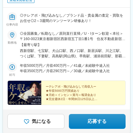
業種未経験歓迎
◎テレアポ・飛び込みなし／ブランド品・貴金属の査定・買取を
お任せ◎2～3週間のマンツーマン研修あり！
仕事内容
◎全国募集／転勤なし／原則直行直帰／U・Iターン歓迎＜本社＞
〒160-0023東京都新宿区西新宿五丁目1番1号 住友不動産新宿フ
勤務地
ァーストタワー3階※転居を伴う転勤はありません。■その他勤務
【最寄り駅】
地・都内23区、関東のプロジェクト先やご希望の全国
西新宿駅、七宝駅、犬山口駅、西ノ口駅、新居浜駅、川之江駅、
つくば駅、下妻駅、高島駅(岡山県)、早島駅、浦添前田駅、那覇空
港駅(鉄道)、石鳥谷駅、矢幅駅、脇ノ沢駅、鵜沼宿駅、土岐市駅、
年収5000万円／月収400万円～／41歳／未経験中途入社
くりこま高原駅、長町一丁目駅、宇治駅(奈良線)、久津川駅、山城
年収3500万円／月収290万円～／30歳／未経験中途入社
青谷駅、天ケ瀬駅、有佐駅、吉井駅(群馬県)、前橋大島駅、広駅、
給与
廿日市駅、高瀬駅(香川県)、滝の茶屋駅、あき総合病院前駅、山田
西町駅、具同駅、浜崎駅、朝霞台駅、東岩槻駅、大野原駅、亀山
ーテレアポ・飛び込みなしで高収入ー
駅(三重県)、三瀬谷駅、南鳥海駅、鶴岡駅、赤湯駅、奈古駅、日野
★年収5000万円実績あり
駅(滋賀県)、堅田駅、近江長岡駅、十文字駅、扇田駅、三ツ境駅、
★月給＋インセン＋賞与＋報奨金あり
鴨宮駅、三沢駅(青森県)、板柳駅、磐田駅、美川駅、野々市駅(Ｉ
★完全週休2日・年間休日125日以上
★未経験歓迎・2～3週間のマンツーマン研修
Ｒいしかわ鉄道線)、九重駅、滑河駅、大網駅、北信太駅、寝屋川
★直行直帰OK・残業は月平均10時間以下
公園駅、蛍池駅、津久見駅、松浦駅、石橋駅(長崎県)、上田駅、小
作駅、和泉多摩川駅、井荻駅、阿波山川駅、石井駅(徳島県)、南小
松島駅、ゆいの杜東駅、高久駅、五位堂駅、富雄駅、西加積駅、
気になる
応募する
東野尻駅、ハーモニーホール駅、遠賀川駅、行橋駅、糸島高校前
駅、保原駅、会津若松駅、原ノ町駅、山陽網干駅、三木駅(神戸電