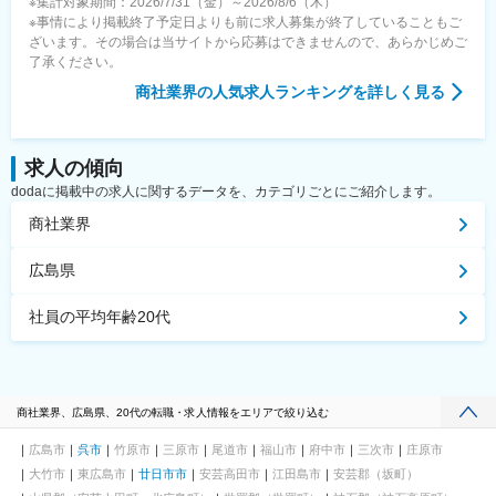
※集計対象期間：2026/7/31（金）～2026/8/6（木）
※事情により掲載終了予定日よりも前に求人募集が終了していることもご
ざいます。その場合は当サイトから応募はできませんので、あらかじめご
了承ください。
商社業界
の人気求人ランキングを詳しく見る
求人の傾向
dodaに掲載中の求人に関するデータを、カテゴリごとにご紹介します。
商社業界
広島県
社員の平均年齢20代
商社業界、広島県、20代の転職・求人情報をエリアで絞り込む
広島市
呉市
竹原市
三原市
尾道市
福山市
府中市
三次市
庄原市
大竹市
東広島市
廿日市市
安芸高田市
江田島市
安芸郡（坂町）