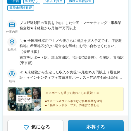
正社員
転勤なし
5名以上採用
職種未経験歓迎
駅、川和町駅、雀宮駅、岡本駅(栃木県)、木更津駅、北松戸駅、武
里駅、栗橋駅、樅山駅、湯河原駅、松戸駅、東富岡駅、新鹿沼
業種未経験歓迎
駅、楡木駅、原木中山駅、東林間駅、東武宇都宮駅、秩父駅、小
竹向原駅、鶴間駅、西大島駅、新浦安駅、本蓮沼駅、相模原駅、
十条駅(東京都)、みどり台駅、東宿郷駅、江曽島駅、笠間駅、下館
プロ野球球団の運営を中心にした企画・マーケティング・事務業
駅、新守谷駅、流山おおたかの森駅、南柏駅、明大前駅、塚原
務全般★未経験から月給35万円以上
仕事内容
駅、瀬谷駅、北茅ケ崎駅、千葉ニュータウン中央駅、柏駅、西小
泉駅、公津の杜駅、八街駅、茂原駅、牛浜駅、藤沢駅、雑色駅、
＼★ 全国積極採用中！／今後さらに拠点を拡大予定です。下記勤
西立川駅、北八王子駅、三鷹駅、曳舟駅、西葛西駅、逗子駅、宮
務地に希望地区がない場合もお気軽にお問い合わせください。≪
崎台駅、並木北駅、古淵駅、矢板駅、北真岡駅、伊勢原駅、淵野
勤務地
希望に沿わない転勤なし ★ 東京を拠点に地方都市に貢献≫■東京
【最寄り駅】
辺駅、中野坂上駅、広電廿日市駅、安芸駅、土佐山田駅、大阪空
本社／東京都江東区青海1-1-20 ダイバーシティ東京 オフィスタワ
東京テレポート駅、郡山富田駅、福井駅(福井県)、台場駅、青海駅
港駅(大阪モノレール)、狛江駅、芳賀台駅、学園前駅(奈良県)、上
ー 12F■東北オフィス／福島県郡山市八山田3丁目22■北陸オフィ
(東京都)
保原駅、肥後橋駅、下板橋駅、登戸駅、東伏見駅、下総中山駅、
ス／福井県福井市勝見3丁目★U・Iターン歓迎！
南林間駅、志村坂上駅、駅東公園前駅、下高井戸駅、岩原駅、熊
≪ ★未経験から安定した収入を実現 ≫月給35万円以上（最低保
川駅、逗子・葉山駅、宮前平駅、並木中央駅、西新宿五丁目駅、
証）＋インセンティブ＋業績連動ボーナス＋昇給年4回※上記金額
山陽女学園前駅、球場前駅(高知県)、大江橋駅、宇都宮駅東口駅
給与
には一律支給の固定残業代（45時間分/8万5600円～）が含まれま
す。超過分は別途支給。※最大6ヶ月の試用期間あり（期間中は月
給32万円となります/45時間分の固定残業代7万8300円～を含む/
≪ スポーツを通じて街おこしに貢献！ ≫
超過分は別途支給）。※経験や能力を考慮の上、金額を決定しま
■スポーツやウェルネスなど多角事業を運営
す。
■『福島レッドホープス』の運営に携わる
■月給35万円以上＋昇給年4回＋昇格年2回
■メンバーの9割以上が平成生まれ
■お台場のオフィス（社内Bar・ジム完備）
気になる
応募する