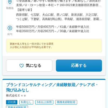
☆全国募集／通いやすい勤務地で働けます ／転勤なし／原則直行
駅、新守谷駅、流山おおたかの森駅、南柏駅、明大前駅、塚原
直帰／U・Iターン歓迎＜本社＞〒160-0023東京都新宿区西新宿五
駅、瀬谷駅、北茅ケ崎駅、千葉ニュータウン中央駅、柏駅、西小
勤務地
丁目1番1号 住友不動産新宿ファーストタワー3階※転居を伴う転
【最寄り駅】
泉駅、公津の杜駅、八街駅、茂原駅、牛浜駅、藤沢駅、雑色駅、
勤はありません。■その他勤務地・都内23区、関東のプロジェク
西新宿駅、七宝駅、犬山口駅、西ノ口駅、新居浜駅、川之江駅、
西立川駅、北八王子駅、三鷹駅、曳舟駅、西葛西駅、逗子駅、宮
ト先やご希望の全国
つくば駅、下妻駅、高島駅(岡山県)、早島駅、浦添前田駅、那覇空
崎台駅、並木北駅、古淵駅、矢板駅、北真岡駅、伊勢原駅、淵野
港駅(鉄道)、石鳥谷駅、矢幅駅、脇ノ沢駅、鵜沼宿駅、土岐市駅、
辺駅、中野坂上駅、広電廿日市駅、安芸駅、土佐山田駅、大阪空
年収5000万円／月収400万円～／41歳／未経験中途入社
くりこま高原駅、長町一丁目駅、宇治駅(奈良線)、久津川駅、山城
港駅(大阪モノレール)、狛江駅、芳賀台駅、学園前駅(奈良県)、上
年収3500万円／月収290万円～／30歳／未経験中途入社
青谷駅、天ケ瀬駅、有佐駅、吉井駅(群馬県)、前橋大島駅、広駅、
保原駅、肥後橋駅、下板橋駅、登戸駅、東伏見駅、下総中山駅、
給与
廿日市駅、高瀬駅(香川県)、滝の茶屋駅、あき総合病院前駅、山田
南林間駅、志村坂上駅、駅東公園前駅、下高井戸駅、岩原駅、熊
西町駅、具同駅、浜崎駅、朝霞台駅、東岩槻駅、大野原駅、亀山
川駅、逗子・葉山駅、宮前平駅、並木中央駅、西新宿五丁目駅、
家族や友人等を人一倍大切にできる環境
駅(三重県)、三瀬谷駅、南鳥海駅、鶴岡駅、赤湯駅、奈古駅、日野
山陽女学園前駅、球場前駅(高知県)、大江橋駅、宇都宮駅東口駅
人が羨む人生設計が平均的な企業です。
駅(滋賀県)、堅田駅、近江長岡駅、十文字駅、扇田駅、三ツ境駅、
鴨宮駅、三沢駅(青森県)、板柳駅、磐田駅、美川駅、野々市駅(Ｉ
Ｒいしかわ鉄道線)、九重駅、滑河駅、大網駅、北信太駅、寝屋川
公園駅、蛍池駅、津久見駅、松浦駅、石橋駅(長崎県)、上田駅、小
気になる
応募する
作駅、和泉多摩川駅、井荻駅、阿波山川駅、石井駅(徳島県)、南小
松島駅、ゆいの杜東駅、高久駅、五位堂駅、富雄駅、西加積駅、
東野尻駅、ハーモニーホール駅、遠賀川駅、行橋駅、糸島高校前
駅、保原駅、会津若松駅、原ノ町駅、山陽網干駅、三木駅(神戸電
鉄線)、南小樽駅、稲積公園駅、苫小牧駅、和歌山港駅、淀屋橋
ブランドコンサルティング／未経験歓迎／テレアポ・
駅、大山駅(東京都)、モレラ岐阜駅、千歳駅(北海道)、卸町駅(宮城
飛び込みなし
県)、伏屋駅、吉塚駅、伊予三島駅、友部駅、花崎駅、偕楽園駅、
株式会社Ｅｖｏ
守谷駅、ゆめみ野駅、北春日部駅、上星川駅、善行駅、三崎口
駅、内宿駅、柏の葉キャンパス駅、岩瀬駅、古河駅、鶴瀬駅、東
正社員
転勤なし
5名以上採用
職種未経験歓迎
武動物公園駅、上板橋駅、本厚木駅、亀戸水神駅、東千葉駅、高
業種未経験歓迎