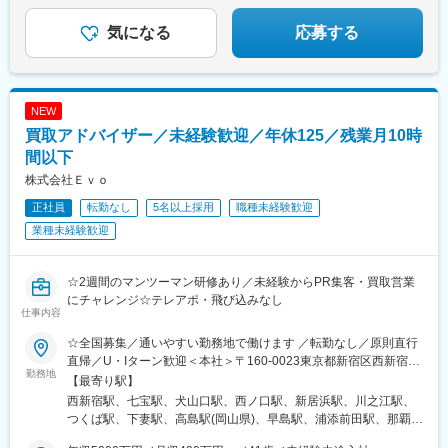
気になる
応募する
NEW
買取アドバイザー／未経験歓迎／年休125／残業月10時
間以下
株式会社Ｅｖｏ
正社員
転勤なし
5名以上採用
職種未経験歓迎
業種未経験歓迎
☆2週間のマンツーマン研修あり／未経験からPR集客・買取営業
にチャレンジ☆テレアポ・飛び込みなし
仕事内容
☆全国募集／通いやすい勤務地で働けます ／転勤なし／原則直行
直帰／U・Iターン歓迎＜本社＞〒160-0023東京都新宿区西新宿五
勤務地
丁目1番1号 住友不動産新宿ファーストタワー3階※転居を伴う転
【最寄り駅】
勤はありません。■その他勤務地・都内23区、関東のプロジェク
西新宿駅、七宝駅、犬山口駅、西ノ口駅、新居浜駅、川之江駅、
ト先やご希望の全国
つくば駅、下妻駅、高島駅(岡山県)、早島駅、浦添前田駅、那覇空
港駅(鉄道)、石鳥谷駅、矢幅駅、脇ノ沢駅、鵜沼宿駅、土岐市駅、