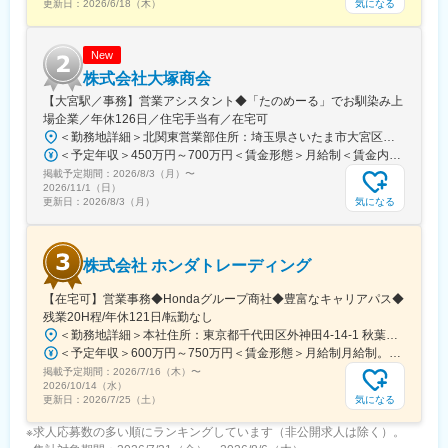
気になる
更新日：
2026/6/18（木）
保原駅、肥後橋駅、下板橋駅、登戸駅、東伏見駅、下総中山駅、
南林間駅、志村坂上駅、駅東公園前駅、下高井戸駅、岩原駅、熊
川駅、逗子・葉山駅、宮前平駅、並木中央駅、西新宿五丁目駅、
New
山陽女学園前駅、球場前駅(高知県)、大江橋駅、宇都宮駅東口駅
株式会社大塚商会
【大宮駅／事務】営業アシスタント◆「たのめーる」でお馴染み上
場企業／年休126日／住宅手当有／在宅可
＜勤務地詳細＞北関東営業部住所：埼玉県さいたま市大宮区桜木町1-195-1 大宮ソラミチKOZ 12階受動喫煙対策：屋内全面禁煙変更の範囲：会社の定める事業所（リモートワーク含む）
＜予定年収＞450万円～700万円＜賃金形態＞月給制＜賃金内訳＞月額（基本給）：274,000円～400,000円＜月給＞274,000円～400,000円＜昇給有無＞有＜残業手当＞有＜給与補足＞※経験・スキルを考慮のうえ、当社規定にて決定■昇給：年1回■賞与：年2回（7月・12月）賃金はあくまでも目安の金額であり、選考を通じて上下する可能性があります。月給(月額)は固定手当を含めた表記です。
掲載予定期間：
2026/8/3（月）
〜
2026/11/1（日）
気になる
更新日：
2026/8/3（月）
株式会社 ホンダトレーディング
【在宅可】営業事務◆Hondaグループ商社◆豊富なキャリアパス◆
残業20H程/年休121日/転勤なし
＜勤務地詳細＞本社住所：東京都千代田区外神田4-14-1 秋葉原UDX南ウイング18F勤務地最寄駅：JR山手線・総武線／秋葉原駅受動喫煙対策：屋内全面禁煙変更の範囲：会社の定める事業所（リモートワーク含む）
＜予定年収＞600万円～750万円＜賃金形態＞月給制月給制。賞与昨年支給実績6.7ヶ月分。＜賃金内訳＞月額（基本給）：300,000円～410,000円＜月給＞300,000円～410,000円＜昇給有無＞有＜残業手当＞有＜給与補足＞賞与は直近3年間の平均で6.5か月分支給として計算。全社平均である20時間分の時間外手当含む。時間外手当は1分単位で支給。賃金はあくまでも目安の金額であり、選考を通じて上下する可能性があります。月給(月額)は固定手当を含めた表記です。
掲載予定期間：
2026/7/16（木）
〜
2026/10/14（水）
気になる
更新日：
2026/7/25（土）
※求人応募数の多い順にランキングしています（非公開求人は除く）。