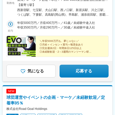
崎台駅、並木北駅、古淵駅、矢板駅、北真岡駅、伊勢原駅、淵野
勤務地
丁目1番1号 住友不動産新宿ファーストタワー3階※転居を伴う転
【最寄り駅】
辺駅、中野坂上駅、広電廿日市駅、安芸駅、土佐山田駅、大阪空
勤はありません。■その他勤務地・都内23区、関東のプロジェク
西新宿駅、七宝駅、犬山口駅、西ノ口駅、新居浜駅、川之江駅、
港駅(大阪モノレール)、狛江駅、芳賀台駅、学園前駅(奈良県)、上
ト先やご希望の全国
つくば駅、下妻駅、高島駅(岡山県)、早島駅、浦添前田駅、那覇空
保原駅、肥後橋駅、下板橋駅、登戸駅、東伏見駅、下総中山駅、
港駅(鉄道)、石鳥谷駅、矢幅駅、脇ノ沢駅、鵜沼宿駅、土岐市駅、
南林間駅、志村坂上駅、駅東公園前駅、下高井戸駅、岩原駅、熊
年収5000万円／月収400万円～／41歳／未経験中途入社
くりこま高原駅、長町一丁目駅、宇治駅(奈良線)、久津川駅、山城
川駅、逗子・葉山駅、宮前平駅、並木中央駅、西新宿五丁目駅、
年収3500万円／月収290万円～／30歳／未経験中途入社
青谷駅、天ケ瀬駅、有佐駅、吉井駅(群馬県)、前橋大島駅、広駅、
山陽女学園前駅、球場前駅(高知県)、大江橋駅、宇都宮駅東口駅
給与
廿日市駅、高瀬駅(香川県)、滝の茶屋駅、あき総合病院前駅、山田
西町駅、具同駅、浜崎駅、朝霞台駅、東岩槻駅、大野原駅、亀山
＼年収5000万円も、夢じゃない／
駅(三重県)、三瀬谷駅、南鳥海駅、鶴岡駅、赤湯駅、奈古駅、日野
◎月給＋インセン＋賞与＋報奨金あり
駅(滋賀県)、堅田駅、近江長岡駅、十文字駅、扇田駅、三ツ境駅、
◎完全週休2日・年間休日125日以上
鴨宮駅、三沢駅(青森県)、板柳駅、磐田駅、美川駅、野々市駅(Ｉ
◎未経験歓迎・2～3週間のマンツーマン研修
◎直行直帰OK・残業は月平均10時間以下
Ｒいしかわ鉄道線)、九重駅、滑河駅、大網駅、北信太駅、寝屋川
◎テレアポ・飛び込みなし
公園駅、蛍池駅、津久見駅、松浦駅、石橋駅(長崎県)、上田駅、小
作駅、和泉多摩川駅、井荻駅、阿波山川駅、石井駅(徳島県)、南小
松島駅、ゆいの杜東駅、高久駅、五位堂駅、富雄駅、西加積駅、
気になる
応募する
東野尻駅、ハーモニーホール駅、遠賀川駅、行橋駅、糸島高校前
駅、保原駅、会津若松駅、原ノ町駅、山陽網干駅、三木駅(神戸電
鉄線)、南小樽駅、稲積公園駅、苫小牧駅、和歌山港駅、淀屋橋
駅、大山駅(東京都)、モレラ岐阜駅、千歳駅(北海道)、卸町駅(宮城
NEW
県)、伏屋駅、吉塚駅、伊予三島駅、友部駅、花崎駅、偕楽園駅、
球団運営やイベントの企画・マーケ／未経験歓迎／定
守谷駅、ゆめみ野駅、北春日部駅、上星川駅、善行駅、三崎口
駅、内宿駅、柏の葉キャンパス駅、岩瀬駅、古河駅、鶴瀬駅、東
着率95％
武動物公園駅、上板橋駅、本厚木駅、亀戸水神駅、東千葉駅、高
株式会社Road Goal Holdings
田駅(神奈川県)、向ケ丘遊園駅、北山田駅(神奈川県)、西武柳沢