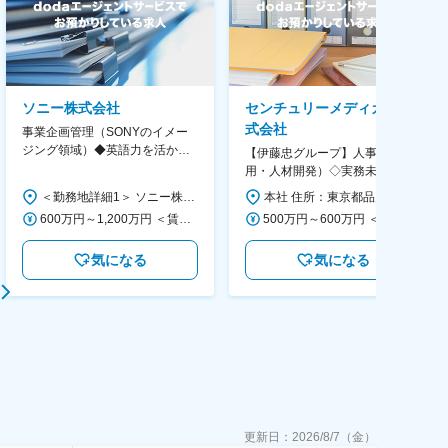
ソニー株式会社
センチュリーメディカル株
式会社
事業企画管理（SONYのイメー
ジング領域）◆英語力を活か
【伊藤忠グループ】人事（採
す/CFO管轄＃SECCFO0027
用・人材開発）◇実務未経験歓
迎！／リモート有／年休124日
＜勤務地詳細1＞ ソニー株式会社 住所：神奈川県横浜市西区みなとみらい5-1-1 受動喫煙対策：屋内全面禁煙 ＜勤務地詳細2＞ ソニーシティ大崎 住所：東京都品川区大崎2-10-1 勤務地最寄駅：JR線／大崎駅 受動喫煙対策：屋内全面禁煙 変更の範囲：会社の定める事業所（リモートワーク含む）
本社 住所：東京都品川区大崎1-11-2 ゲートシティ大崎イーストタワー22Ｆ 勤務地最寄駅：JR山手線／大崎駅 受動喫煙対策：屋内全面禁煙 変更の範囲：会社の定める事業所（リモートワーク含む）
／福利厚生充実◇
600万円～1,200万円 ＜賃金形態＞ 月給制 ＜賃金内訳＞ 月額（基本給）：350,000円～500,000円 ＜月給＞ 350,000円～500,000円 ＜昇給有無＞ 有 ＜残業手当＞ 有 ＜給与補足＞ ※年収は経験や能力を考慮の上、当社規定により決定します。 賃金はあくまでも目安の金額であり、選考を通じて上下する可能性があります。 月給(月額)は固定手当を含めた表記です。
500万円～600万円 ＜賃金形態＞ 月給制 ＜賃金内訳＞ 月額（基本給）：300,000円～350,000円 ＜月給＞ 300,000円～350,000円 ＜昇給有無＞ 有 ＜残業手当＞ 有 ＜給与補足＞ 上記年収は、あくまで目安であり、前職・経験を考慮し検討させて頂きます。 ■昇給：あり ■賞与：あり ※会社業績と個人業績に応じて算定されます。 賃金はあくまでも目安の金額であり、選考を通じて上下する可能性があります。 月給(月額)は固定手当を含めた表記です。
気になる
気になる
更新日：
2026/8/7（金）