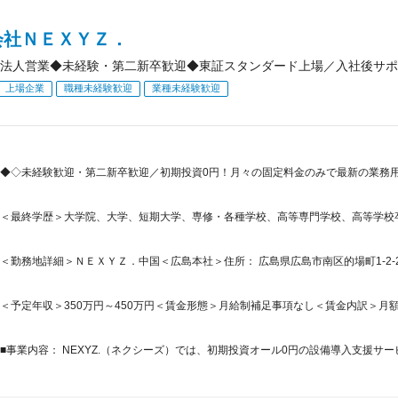
会社ＮＥＸＹＺ．
法人営業◆未経験・第二新卒歓迎◆東証スタンダード上場／入社後サポ
上場企業
職種未経験歓迎
業種未経験歓迎
◆◇未経験歓迎・第二新卒歓迎／初期投資0円！月々の固定料金のみで最新の業務用
＜最終学歴＞大学院、大学、短期大学、専修・各種学校、高等専門学校、高等学校
＜勤務地詳細＞ＮＥＸＹＺ．中国＜広島本社＞住所： 広島県広島市南区的場町1-2-21
＜予定年収＞350万円～450万円＜賃金形態＞月給制補足事項なし＜賃金内訳＞月額（基本
■事業内容： NEXYZ.（ネクシーズ）では、初期投資オール0円の設備導入支援サービ