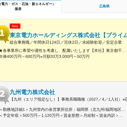
（電力・ガス・石油・新エネルギー）
広島県
業界
New
東京電力ホールディングス株式会社【プライム
総合事務職／年間休日124日／完休2日／未経験歓迎／安定企業
★各事業所に希望や適性を考慮し、配属いたします【本社】東京都千代田区内幸町1丁目1番3号※屋内原則禁煙（喫煙専用室設置あり）
年俸400万円～600万円※月額33万3,000円～50万円
九州電力株式会社
【九州（エリア指定なし）】事務系職職種（2027／4／1入社）※
＜勤務地詳細1＞九州管内の各営業所住所：福岡県（北九州/福岡地区）、佐賀県、長崎県、大分県、熊本県、宮崎県、鹿児島県 受動喫煙対策：屋内全面禁煙＜勤務地詳細2＞東京支社住所：東京都千代田区有楽町１-７-１ 有楽町電気ビルヂング北館７階勤務地最寄駅：京浜東北線／有楽町駅受動喫煙対策：屋内全面禁煙変更の範囲：会社の定める事業所（リモートワーク含む）
＜予定年収＞500万円～1,120万円＜賃金形態＞月給制＜賃金内訳＞月額（基本給）：200,000円～450,000円＜月給＞200,000円～450,000円＜昇給有無＞有＜残業手当＞有＜給与補足＞■賞与：年２回（6月、12月）、昇進：能力主義に基づく昇進管理※モデル年収（前年度実績に基づいて算出（時間外20時間程度/月 想定、賞与込み、扶養手当、その他手当含まず））：・33歳・主任クラス 年収：700～760 万円程度・41歳・副長クラス 年収：1,030～1,120 万円程度賃金はあくまでも目安の金額であり、選考を通じて上下する可能性があります。月給(月額)は固定手当を含めた表記です。