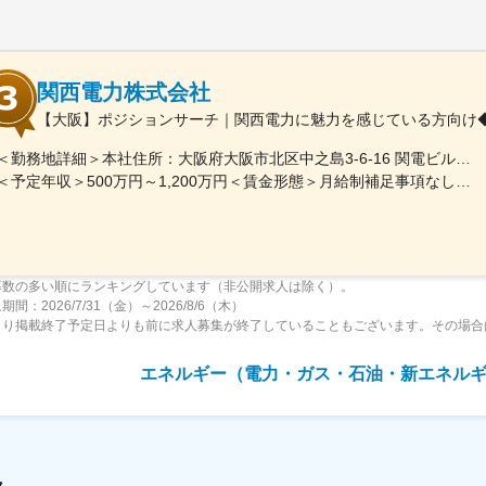
関西電力株式会社
【大阪】ポジションサーチ｜関西電力に魅力を感じている方向け◆
＜勤務地詳細＞本社住所：大阪府大阪市北区中之島3-6-16 関電ビルディング勤務地最寄駅：地下鉄四つ橋線／肥後橋駅受動喫煙対策：その他（原則禁煙（分煙））変更の範囲：ジョブローテーションに合わせて勤務地が当社各拠点（出向等含む）に変更となる可能性あり
＜予定年収＞500万円～1,200万円＜賃金形態＞月給制補足事項なし＜賃金内訳＞月額（基本給）：250,000円～650,000円＜月給＞250,000円～650,000円＜昇給有無＞有＜残業手当＞有＜給与補足＞※上記年収（想定残業代を含む）は目安であり、詳細はスキル・経験を考慮し決定いたします。■賞与：年2回（支給月：6月・12月）■昇給：年1回（主に4月もしくは7月）賃金はあくまでも目安の金額であり、選考を通じて上下する可能性があります。月給(月額)は固定手当を含めた表記です。
募数の多い順にランキングしています（非公開求人は除く）。
間：2026/7/31（金）～2026/8/6（木）
より掲載終了予定日よりも前に求人募集が終了していることもございます。その場合
エネルギー（電力・ガス・石油・新エネル