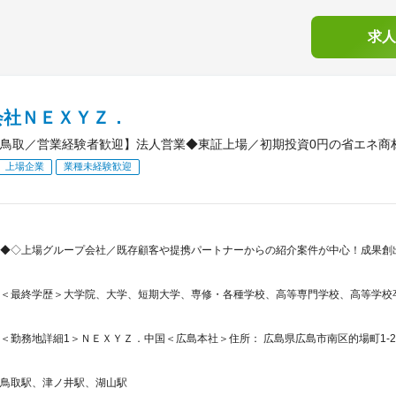
求人
会社ＮＥＸＹＺ．
鳥取／営業経験者歓迎】法人営業◆東証上場／初期投資0円の省エネ商
上場企業
業種未経験歓迎
◆◇上場グループ会社／既存顧客や提携パートナーからの紹介案件が中心！成果創
＜最終学歴＞大学院、大学、短期大学、専修・各種学校、高等専門学校、高等学校
＜勤務地詳細1＞ＮＥＸＹＺ．中国＜広島本社＞住所： 広島県広島市南区的場町1-2-2
鳥取駅、津ノ井駅、湖山駅