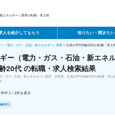
新エネルギー）業界の転職・求人情
求人を紹介してもらう
知りたい・聞きたい
ントサービス
転職ノウハウ
ギー（電力・ガス・石油・新エネルギー）業界
社員の平均年齢20代の転職・求人
ギー（電力・ガス・石油・新エネ
サービス
データで見る転職
齢20代 の転職・求人検索結果
ーエージェントサービス
コラム・インタビュー
力・ガス・石油・新エネルギー）業界、広島県、社員の平均年齢20代の転職・求人
す。
転職Q&A
件中
1～2
件
を表示
(
1
)
募集中