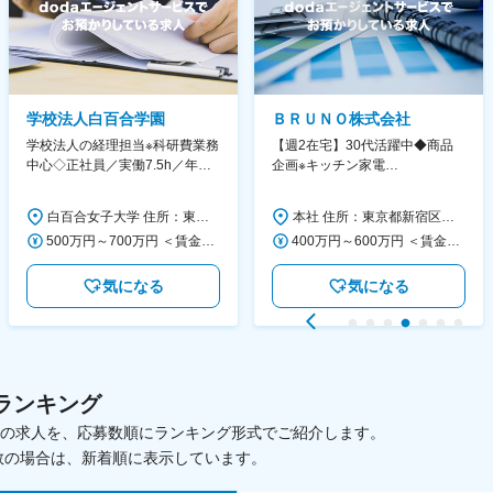
学校法人白百合学園
ＢＲＵＮＯ株式会社
学校法人の経理担当※科研費業務
【週2在宅】30代活躍中◆商品
中心◇正社員／実働7.5h／年休
企画※キッチン家電
130日／1881年創立の伝統女子
◆「BRUNO」新商品の企画／企
大学
画～調達／働き方◎
白百合女子大学 住所：東京都調布市緑ヶ丘1-25 勤務地最寄駅：京王線／仙川駅 受動喫煙対策：屋内全面禁煙 変更の範囲：会社の定める事業所
本社 住所：東京都新宿区西新宿6丁目22-1 新宿スクエアタワー B1階 勤務地最寄駅：東京メトロ丸ノ内線／西新宿駅 受動喫煙対策：屋内全面禁煙 変更の範囲：会社の定める事業所（リモートワーク含む）
500万円～700万円 ＜賃金形態＞ 月給制 ＜賃金内訳＞ 月額（基本給）：280,000円～430,000円 ＜月給＞ 280,000円～430,000円 ＜昇給有無＞ 有 ＜残業手当＞ 有 ＜給与補足＞ ※年齢・過去の経験に基づき、本学規定に合わせ決定 【残業手当】有 /残業時間に応じて全額支給（※想定年収に含む） 【各種手当】扶養手当/住宅手当/通勤手当 等 【賞与】年2回（6月、12月） 【昇給】年1回（4月） 賃金はあくまでも目安の金額であり、選考を通じて上下する可能性があります。 月給(月額)は固定手当を含めた表記です。
400万円～600万円 ＜賃金形態＞ 月給制 経験・能力を考慮の上、優遇いたします。 ＜賃金内訳＞ 月額（基本給）：300,000円～450,000円 ＜月給＞ 300,000円～450,000円 ＜昇給有無＞ 有 ＜残業手当＞ 有 ＜給与補足＞ ・賞与実績：年2回 ・昇給：年1回 ※半年毎に評価を行い、評価が高ければ年齢に関係なく昇給・昇格していきます。創造性の高い人・新しいことにチャレンジした人が高い評価を得られます。 賃金はあくまでも目安の金額であり、選考を通じて上下する可能性があります。 月給(月額)は固定手当を含めた表記です。
気になる
気になる
ランキング
載中の求人を、応募数順にランキング形式でご紹介します。
数の場合は、新着順に表示しています。