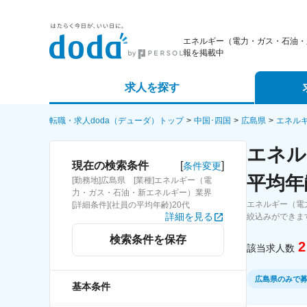
エネルギー（電力・ガス・石油・
報を掲載中
求人を探す
詳細条件から探す
エージェ
転職・求人doda（デューダ）トップ
中国･四国
広島県
エネル
エネル
新着求人から探す
スカウト
[
]
現在の検索条件
条件変更
平均年
[勤務地]広島県 [業種]エネルギー（電
求人特集から探す
パートナ
力・ガス・石油・新エネルギー）業界
エネルギー（電
[詳細条件](社員の平均年齢)20代
詳細を見る
絞込みができま
検索条件を保存
2
該当求人数
広島県のみで
基本条件