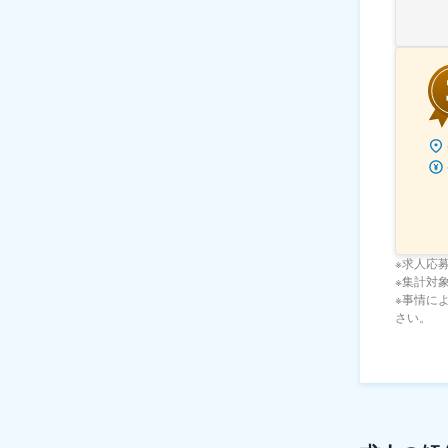
※求人応
※集計対象期
※事情に
さい。