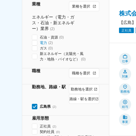
業種
業種を選択
株式
エネルギー（電力・ガ
【広島】
ス・石油・新エネルギ
ー）業界
(
2
)
正社員
石油・資源
(
0
)
電力
(
2
)
ガス
(
0
)
新エネルギー（太陽光・風
力・地熱・バイオなど）
(
0
)
仕事
職種
職種を選択
対象
勤務地、路線・駅
勤務地を選択
勤務地
路線・駅を選択
広島県
(
2
)
給与
雇用形態
事業
正社員
(
2
)
契約社員
(
0
)