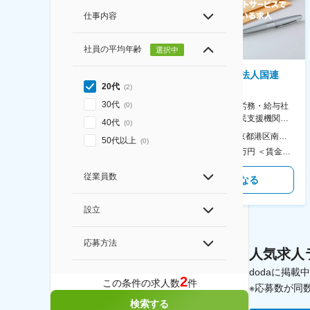
仕事内容
社員の平均年齢
選択中
株式会社ゲームフリーク
特定非営利活動法人国連
20代
(
2
)
UNHCR協会
【庶務アシスタント】ポケモン
シリーズ開発企業◆書類作成・
30代
【表参道】人事（労務・給与社
(
0
)
データ入力など◆年休126日・
保等）◆国連の難民支援機関の
40代
(
0
)
食事補助あり◎
活動を支える日本公式支援窓口
本社 住所：東京都千代田区神田錦町2-2-1 KANDASQUARE 受動喫煙対策：屋内全面禁煙 変更の範囲：会社の定める事業所
本社 住所：東京都港区南青山6-10-11 ウェスレーセンター3F 勤務地最寄駅：地下鉄各線／表参道駅 受動喫煙対策：屋内全面禁煙 変更の範囲：会社の定める事業所（リモートワーク含む）
50代以上
(
0
)
◆正職員登用前提
350万円～500万円 ＜賃金形態＞ 月給制 ＜賃金内訳＞ 月額（基本給）：215,000円～307,000円 固定残業手当/月：76,700円～110,000円（固定残業時間45時間0分/月） 超過した時間外労働の残業手当は追加支給 ＜月給＞ 291,700円～417,000円（一律手当を含む） ＜昇給有無＞ 有 ＜残業手当＞ 有 ＜給与補足＞ ※経験・能力を考慮の上、年齢に関わりなく当社規定により優遇します。 賃金はあくまでも目安の金額であり、選考を通じて上下する可能性があります。 月給(月額)は固定手当を含めた表記です。
450万円～550万円 ＜賃金形態＞ 月給制 ＜賃金内訳＞ 月額（基本給）：340,000円～420,000円 ＜月給＞ 340,000円～420,000円 ＜昇給有無＞ 有 ＜残業手当＞ 有 ＜給与補足＞ ※能力・経験によって決定します。 ■賞与あり（業績評価に応じて支給） 賃金はあくまでも目安の金額であり、選考を通じて上下する可能性があります。 月給(月額)は固定手当を含めた表記です。
従業員数
気になる
気になる
設立
応募方法
人気求人
dodaに掲
2
この条件の求人数
件
※応募数が同
検索する