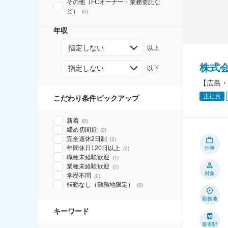
その他（FCオーナー・業務委託な
ど）
(
0
)
年収
指定しない
以上
株式
指定しない
以下
【広島・
正社員
こだわり条件ピックアップ
新着
(
0
)
締め切間近
(
0
)
完全週休2日制
(
2
)
年間休日120日以上
仕事
(
2
)
職種未経験歓迎
(
1
)
業種未経験歓迎
(
2
)
対象
学歴不問
(
0
)
転勤なし（勤務地限定）
(
0
)
勤務地
キーワード
最寄駅