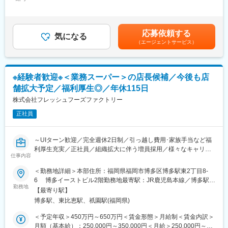
250,000円＜昇給有無＞有＜残業手当＞有＜給与補足＞《 モデル
境です。
・請求業務、入金処理、債権管理にかかる資料作成
年収 》・～28歳 一般 →年収 400万円賃金はあくまでも目安の
ご入社後は国内営業をメインとして担当いただきます。将来的に
・当社取引先の医療機関に対する売掛金の管理および与信管理
金額であり、選考を通じて上下する可能性があります。月給(月額)
は、英語を使っての業務に携わっていただく可能性もございま
・当社事業所が作成した請求書・請求データの精査、チェック業
は固定手当を含めた表記です。
す。
応募依頼する
務
気になる
（エージェントサービス）
・基幹システムおよびエクセルを用いた資料作成、データ管理
変更の範囲：会社の定める業務
・得意先や売掛金に関する社内申請書の対応・管理
・電話対応（主に事業所とのやりとり）
※経験者歓迎※＜業務スーパー＞の店長候補／今後も店
ゆくゆくは組織の中核を担うリーダー候補としてパート管理もお
舗拡大予定／福利厚生◎／年休115日
任せしたいと考えております。
株式会社フレッシュフーズファクトリー
■入社後の流れ：
正社員
OJTにて業務をお伝えしていきます。業務未経験でもできること
からお任せしていきますのでご安心ください。
～UIターン歓迎／完全週休2日制／引っ越し費用･家族手当など福
■組織構成：
利厚生充実／正社員／組織拡大に伴う増員採用／様々なキャリア
社員2名（課長、メンバー）、パート4名で構成されています。
仕事内容
ップを積める！／テレビやSNSで注目の「業務スーパー」で働き
ませんか？～
＜勤務地詳細＞本部住所：福岡県福岡市博多区博多駅東2丁目8-
■働く環境：
6 博多イーストビル2階勤務地最寄駅：JR鹿児島本線／博多駅受
・東証スタンダード上場の完全子会社で、腰を据えて長く働けま
■職務概要：
勤務地
動喫煙対策：屋内全面禁煙
す。
【最寄り駅】
店舗拡大に伴い、この度増員で採用いたします。当社が運営する
・経験問わず積極的に応募を受け付けます。（入社後も安心の
博多駅、東比恵駅、祇園駅(福岡県)
「業務スーパー」の店長（候補）をお任せします。
OJT研修あり）
＜予定年収＞450万円～650万円＜賃金形態＞月給制＜賃金内訳＞
・入社時に転居が必要な場合は、引越費用会社負担＋10万円を入
■職務詳細：
月額（基本給）：250,000円～350,000円＜月給＞250,000円～
社時にお支払いします。