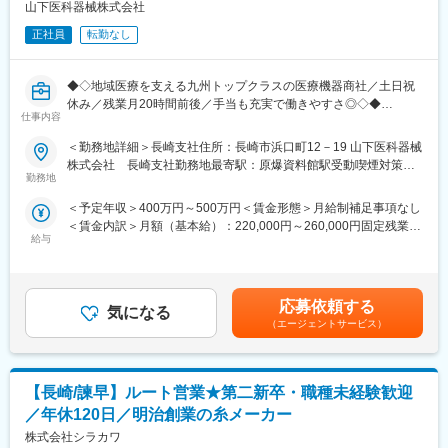
日７時間１５分。
山下医科器械株式会社
フレキシブルタイム（始業）６時～１１時、（終業）１５時～２
正社員
転勤なし
０時、（コアタイム）１１時～１５時
■仕事の魅力：
◆◇地域医療を支える九州トップクラスの医療機器商社／土日祝
5～10年とお客様を長くご担当いただくため、積み重ねた長年の
休み／残業月20時間前後／手当も充実で働きやすさ◎◇◆
信頼とデータをもとに、農作物を作るお手伝いをしていただくこ
仕事内容
とができます。
■採用背景：
＜勤務地詳細＞長崎支社住所：長崎市浜口町12－19 山下医科器械
長期にわたり農家の方との信頼関係構築を行い、その中で農学の
～地域医療の充実と設備メンテナンスの強化を図るための増員募
株式会社 長崎支社勤務地最寄駅：原爆資料館駅受動喫煙対策：
知識と現場経験を培っていただきます。
集～
勤務地
敷地内全面禁煙変更の範囲：無
農家への適切な技術指導ができるようになるまでには通常10年程
度かかりますので、まずはお客様と仲良くなることから始めてい
＜予定年収＞400万円～500万円＜賃金形態＞月給制補足事項なし
■業務内容：
ただきます。
＜賃金内訳＞月額（基本給）：220,000円～260,000円固定残業手
病院やクリニックを巡回し、医療ガス配管などの設備の保守・点
ご自身でしっかりと学び、向上意欲の高い方が活躍できるフィー
給与
当/月：40,000円（固定残業時間23時間0分/月～19時間0分/月）超
検・メンテナンス作業を行っていただく業務です。具体的には以
ルドです。
過した時間外労働の残業手当は追加支給＜月給＞260,000円～
下の内容を担当していただきます。
300,000円（一律手当を含む）＜昇給有無＞有＜残業手当＞有＜
- 医療設備の点検、メンテナンス
■住商アグリビジネス株式会社について：
給与補足＞※予定年収はあくまでも目安の金額であり、経験・能力
- 消耗品の交換
応募依頼する
「日本農業の発展に貢献する。」その具現化のため2007年4月、
気になる
により優遇します■昇給：年1回（6月）■賞与：年2回（7月、12
- お客様への点検報告書作成
（エージェントサービス）
アグロメイトを含む旧日東バイオングループと旧住商農産を事業
月）直近実績6.9ヵ月賃金はあくまでも目安の金額であり、選考を
- (ごく稀に)新築、建替え現場の施工管理補佐
統合し当社は発足しました。各地域の気候・土壌・作物にあわせ
通じて上下する可能性があります。月給(月額)は固定手当を含めた
た肥料の製造・販売を事業の中心に据え、全国4工場・18営業拠
表記です。
※担当エリア制となっており、エリア内のお客様を社用車で巡回頂
点にて事業を展開しています。土壌診断や技術・経営指導などを
【長崎/諫早】ルート営業★第二新卒・職種未経験歓迎
きます(1日1～3件の訪問です)
活用しながら肥料のほか農薬・土壌改良資材・培養土など各種生
※将来的にはお客様への現状課題やニーズのヒアリングを行い、設
／年休120日／明治創業の糸メーカー
産資材の販売を行っています。
備に関する新たな提案を行う営業活動や設計業務もお任せする予
株式会社シラカワ
取扱数量、事業規模ともに、国内トップレベルの肥料製造販売会
定です。