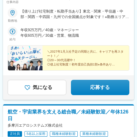
仕事内容
【借り上げ社宅制度・転勤手当あり】東北・関東・甲信越・中
部・関西・中四国・九州での全国拠点が対象です！※勤務エリアに
勤務地
ついては選考内で確認を行います。※将来的に国内各拠点への転勤
の可能性があります。※借り上げ社宅制度あり※リモートワーク可
年収925万円／40歳・マネージャー
（週1回まで）
年収605万円／30歳・営業、物流職
給与
＼2027年1月入社予定の同期と共に、キャリアを再スタ
ート！／
◎20～30代活躍中！
◎借上社宅制度！初年度自己負担1割※条件あり
◎年間休日123日
◎残業月平均20.6時間
◎有休取得率7割以上
◎売上高2兆円超！国内トップクラスの食品専門商社
気になる
応募する
航空・宇宙業界を支える総合職／未経験歓迎／年休126
日
多摩川エアロシステムズ株式会社
正社員
5名以上採用
職種未経験歓迎
業種未経験歓迎