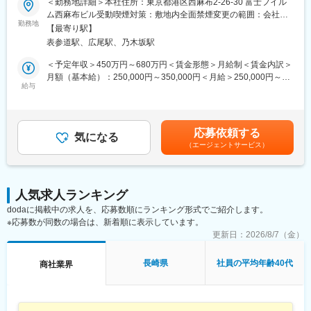
＜勤務地詳細＞本社住所：東京都港区西麻布2-26-30 富士フイル
クに関してのスキルも活用される場面も多く、医療機器という枠
■業務内容：
ム西麻布ビル受動喫煙対策：敷地内全面禁煙変更の範囲：会社の
にとどまらない幅広いスキルを磨けます。
サービスエンジニアとして、医療機器の据付・保守・修理等を行
勤務地
定める事業所
■緊急呼び出しについて：
【最寄り駅】
います。
大病院とは違い、クリニックがお客様となる為、基本的に夜間に
表参道駅、広尾駅、乃木坂駅
作業だけではなく、お客様である医療機関の方々と的確なコミュ
呼ばれることはありません。一方でイレギュラーな自体に備えて
ニケーション、迅速・誠実な対応を行うことで、信頼関係を構築
＜予定年収＞450万円～680万円＜賃金形態＞月給制＜賃金内訳＞
当番制（自宅待機）を取り入れており、万が一、対応（出動）が
していきます。技術者としての知識・能力のみならず、コミュニ
月額（基本給）：250,000円～350,000円＜月給＞250,000円～
発生した場合、代休を取得いただきます。
ケーション能力も大切なお仕事です。
給与
350,000円＜昇給有無＞有＜残業手当＞有＜給与補足＞※経験・能
■働き方について：
※変更の範囲：会社の定める業務
力等を考慮の上、当社規定により決定します。■給与改定：年1回
コールセンターでの一次対応を行っており、各エンジニアの負担
■賞与：年2回（7月、12月）賃金はあくまでも目安の金額であ
を軽減するような働き方が可能です。
■具体的な業務：
り、選考を通じて上下する可能性があります。月給(月額)は固定手
応募依頼する
◇据付（搬入・組立・調整・取扱い説明）
気になる
当を含めた表記です。
変更の範囲：会社の定める業務
（エージェントサービス）
◇保守（保守契約・点検契約）
◇整備（保守に含まない部品等の交換）
◇修理（故障オンコールを受け訪問し復旧）
人気求人ランキング
■取扱う医療機器
dodaに掲載中の求人を、応募数順にランキング形式でご紹介します。
MRI装置、CT装置、X線撮影装置、超音波診断装置、骨密度測定
※応募数が同数の場合は、新着順に表示しています。
装置等
更新日：
2026/8/7（金）
■主なお客様
病院、クリニック等の医療機関
長崎県
社員の平均年齢40代
商社業界
■業務の魅力：
お客様が満足する製品・サービス・ソリューションを提供するこ
とで、医療業界の課題を解決し人々の健康や豊かな生活に貢献す