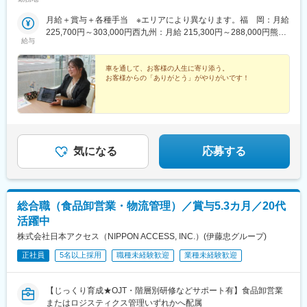
崎・鹿児島エリア積極採用中！※九州・沖縄全エリア勤務可能な
方、優遇あり※ご自宅から通勤可能な店舗へ配属予定（ご相談の上
月給＋賞与＋各種手当 ※エリアにより異なります。福 岡：月給
決定します！）※店舗間の異動はありますが、転居を伴う異動はご
225,700円～303,000円西九州：月給 215,300円～288,000円熊
ざいません。※キャリアアップに伴い九州内での異動の可能性有り
給与
本：月給 218,400円～295,500円大 分：月給 215,300円～
【福岡】西港店・小倉東インター店・八幡店・飯塚店・福間店・
288,000円南九州：月給 215,300円～288,000円沖 縄：月給
新宮店・千早店・博多駅東店・福重店・長丘店・春日店・筑紫野
189,300円～262,100円※スキル・経験・能力を考慮して決定しま
車を通して、お客様の人生に寄り添う。
店・櫛原店・上津店・大牟田店【西九州】長崎時津店・佐世保日
お客様からの「ありがとう」がやりがいです！
す。☆残業が発生した場合は発生時間分に対し全額支給いたしま
宇店・諫早店・佐賀店・武雄店・唐津店【熊本】南高江店・清水
す。☆販売インセンティブ・キャンペーン報奨旅行あり！☆入社
店・熊本東店・菊陽店・八代店・天草店・玉名店【大分】大分
後の初回賞与は金一封支給いたします（入社時期による）
店・大分東店・別府店・中津店・日田店【南九州】下荒田店・東
開店・鹿屋店・川内店・隼人店・花ヶ島店・宮崎南店・延岡店・
都城店【沖縄】浦添店・豊崎店◎受動喫煙対策：各店舗内禁煙◎
気になる
応募する
車通勤OK（駐車場完備）
総合職（食品卸営業・物流管理）／賞与5.3カ月／20代
活躍中
株式会社日本アクセス（NIPPON ACCESS, INC.）(伊藤忠グループ)
正社員
5名以上採用
職種未経験歓迎
業種未経験歓迎
【じっくり育成★OJT・階層別研修などサポート有】食品卸営業
またはロジスティクス管理いずれかへ配属