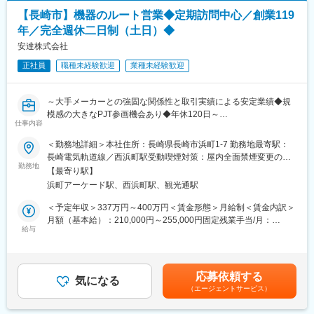
【長崎市】機器のルート営業◆定期訪問中心／創業119
■業務詳細
年／完全週休二日制（土日）◆
・既存顧客への定期訪問による現場状況や課題のヒアリング
・メーカー主催の技術研修や展示会への参加による最新技術や商
安達株式会社
材の情報収集
正社員
職種未経験歓迎
業種未経験歓迎
・顧客ごとの課題や要望に合わせた企画提案、設計・技術サポー
ト
・見積作成、受発注・納品管理、請求・回収等の営業事務全般
～大手メーカーとの強固な関係性と取引実績による安定業績◆規
・納品時の現場対応やアフターフォロー、顧客・メーカー・社内
模感の大きなPJT参画機会あり◆年休120日～
との調整業務
仕事内容
■POINT:
・設計、技術支援 各種資料取りまとめ
【ワークライフバランスを整えられる】完全週休二日制で夏季休
＜勤務地詳細＞本社住所：長崎県長崎市浜町1-7 勤務地最寄駅：
暇、年末年始休暇もあり、時間単位での有給休暇の取得も可能で
長崎電気軌道線／西浜町駅受動喫煙対策：屋内全面禁煙変更の範
■扱うサービス
す。会社全体で社内の様々な業務改革を実行中です。
勤務地
囲：本文参照
工場設備、産業用資機材、機械器具、新技術や新商材の導入提案
【最寄り駅】
【長崎地区では圧倒的知名度】1906年創業と非常に長い歴史があ
■組織構成
浜町アーケード駅、西浜町駅、観光通駅
り、大手顧客先との安定した信頼関係があります。
営業部門は複数名体制で、経験豊富な先輩が在籍し、知識やノウ
【飛び込みやテレアポはなし】顧客は既存取引先が主であり、関
＜予定年収＞337万円～400万円＜賃金形態＞月給制＜賃金内訳＞
ハウの共有が活発です。
係性強化と深耕営業がメインとなります。
月額（基本給）：210,000円～255,000円固定残業手当/月：
■業務の魅力
■職務内容：
給与
24,400円～30,000円（固定残業時間15時間0分/月）超過した時間
メーカーや現場と密に連携し、顧客の課題解決や生産性向上に貢
主に三菱重工業関連の大手メーカーへのルート営業として、お客
外労働の残業手当は追加支給＜月給＞234,400円～285,000円（一
献できるやりがいがあります。
様のニーズをしっかりくみ取り、最適な商品を提案していただき
律手当を含む）＜昇給有無＞有＜残業手当＞有＜給与補足＞※給与
■教育体制
ます。
詳細は経験・能力・前職給与等を踏まえて決定■昇給：年1回、賞
OJTやメーカー研修、社内勉強会を通じて業務知識を身につけら
応募依頼する
創業当時からの永年の信頼関係がありますので、安定した需要と
気になる
与：年2回賃金はあくまでも目安の金額であり、選考を通じて上下
れ、未経験でも安心して成長できます。
（エージェントサービス）
提案環境があります。※プラント関連資材、油圧機器、電気／電子
する可能性があります。月給(月額)は固定手当を含めた表記です。
■就業環境
機器等と多岐にわたる製品を取り扱う商社です。
長崎駅から車で5分の通勤しやすい立地。屋内禁煙のクリーンな職