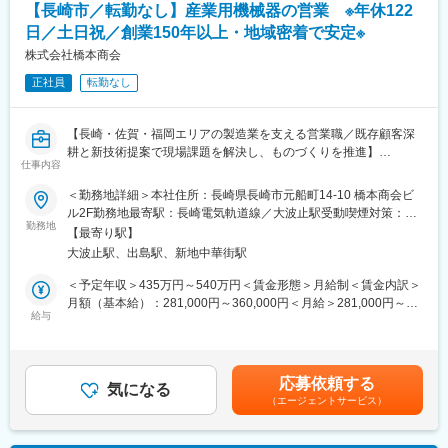
【長崎市／転勤なし】産業用機械器の営業 ※年休122
を提案することこともできます。
日／土日祝／創業150年以上・地域密着で安定※
※商品の調理方法はパッケージなどにも記載するので、全てを覚え
る必要はありません。
株式会社橋本商会
※既存営業だけではなく、新規の営業もお任せする予定です
正社員
転勤なし
■当ポジションの魅力：
◎自分のアイデア、ペースで働く仕事
【長崎・佐賀・福岡エリアの製造業を支える営業職／既存顧客深
自分で1日のスケジュールを組み立てながら仕事ができます。経験
耕と新技術提案で現場課題を解決し、ものづくりを推進】
を積み重ねながら自分なりの効率的な営業スタイルを確立するこ
仕事内容
とができます。
【地域密着】長崎本社で転勤なし、既存顧客中心の安定環境で腰
＜勤務地詳細＞本社住所：長崎県長崎市元船町14-10 橋本商会ビ
◎魅力ある商品を全国の小売店へ提案
を据えて働けます。
ル2F勤務地最寄駅：長崎電気軌道線／大波止駅受動喫煙対策：屋
社用車を貸与し、ETCやガソリンカードも支給します。出張など
【技術提案】発電機やFA機器を扱い、メーカー連携で技術提案力
勤務地
内全面禁煙変更の範囲：会社の定める事業所
もできますので、自分で出張を楽しむこともできます。
【最寄り駅】
と設計スキルが磨けます。
◎産休育休取得しやすい、働きやすい環境
大波止駅、出島駅、新地中華街駅
【待遇充実】月給28万～・年2回賞与や社宅、扶養手当など福利
残業は少なく、産休育休などの理解もある社風です。アポイント
厚生が充実しています。
＜予定年収＞435万円～540万円＜賃金形態＞月給制＜賃金内訳＞
時間に応じた時差出勤も相談可能です。
月額（基本給）：281,000円～360,000円＜月給＞281,000円～
■業務概要
給与
360,000円＜昇給有無＞有＜残業手当＞有＜給与補足＞■昇給：年
■配属先：
長崎・佐賀・福岡エリアの製造業や各種工場に向け、工場設備や
1回■賞与：年2回（7月・12月）※営業部門経常黒字の場合は決算
営業部門（全国）は17名が在籍しています。
産業用資機材、機械器具などを提供しています。本ポジション
賞与あり（21年連続実績あり）賃金はあくまでも目安の金額であ
（現在は男性が多い組織です）
は、主に既存顧客を中心に定期的な訪問を行い、現場の課題やニ
り、選考を通じて上下する可能性があります。月給(月額)は固定手
応募依頼する
ーズを詳細にヒアリングした上で、最適な製品や新技術の提案を
気になる
当を含めた表記です。
変更の範囲：会社の定める業務
（エージェントサービス）
行います。顧客との信頼関係構築に注力し、ものづくりの現場に
寄り添い、生産性向上や業務効率化に直接貢献できる営業職で
す。