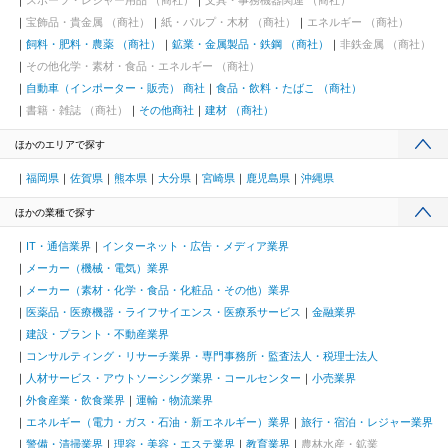
スポーツ・レジャー用品 （商社）
文具・事務機器関連 （商社）
宝飾品・貴金属 （商社）
紙・パルプ・木材 （商社）
エネルギー （商社）
飼料・肥料・農薬 （商社）
鉱業・金属製品・鉄鋼 （商社）
非鉄金属 （商社）
その他化学・素材・食品・エネルギー （商社）
自動車（インポーター・販売） 商社
食品・飲料・たばこ （商社）
書籍・雑誌 （商社）
その他商社
建材 （商社）
ほかのエリアで探す
福岡県
佐賀県
熊本県
大分県
宮崎県
鹿児島県
沖縄県
ほかの業種で探す
IT・通信業界
インターネット・広告・メディア業界
メーカー（機械・電気）業界
メーカー（素材・化学・食品・化粧品・その他）業界
医薬品・医療機器・ライフサイエンス・医療系サービス
金融業界
建設・プラント・不動産業界
コンサルティング・リサーチ業界・専門事務所・監査法人・税理士法人
人材サービス・アウトソーシング業界・コールセンター
小売業界
外食産業・飲食業界
運輸・物流業界
エネルギー（電力・ガス・石油・新エネルギー）業界
旅行・宿泊・レジャー業界
警備・清掃業界
理容・美容・エステ業界
教育業界
農林水産・鉱業