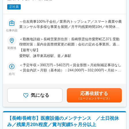
正社員
～住友商事100%子会社／業界内トップシェア／スマート農業や農
業コンサル等多様な事業を展開／月平均残業時間10H／年間休日
仕事内容
124日～
＜勤務地詳細＞長崎営業所住所：長崎県雲仙市愛野町乙371 受動
■業務内容：
喫煙対策：屋内全面禁煙変更の範囲：会社の定める事業所。過去
農業生産者向けに農業資材の営業をお任せいたします。
勤務地
事例では九州内の異動がメイン。
【最寄り駅】
顧客先：農業生産者、農業生産法人、JAなど
愛野駅、諫早東高校駅、釜ノ鼻駅
商材：肥料、土壌改良材、農薬など
※作物の品質向上や安定収穫量確保のための土作りをサポートする
＜予定年収＞390万円～540万円＜賃金形態＞月給制補足事項なし
肥料、農薬等の各種資材の販売
＜賃金内訳＞月額（基本給）：244,000円～332,000円＜月給＞
※土壌診断を行なった上で各地域の気候、土壌、作物にあった施肥
給与
244,000円～332,000円＜昇給有無＞有＜残業手当＞有＜給与補足
設計を提案営業
＞その他、当社規程に基づき各種手当支給あり。※賞与：年2回
（過去実績4.0月分）賃金はあくまでも目安の金額であり、選考を
担当社数：200件程度（ルート営業8割、新規営業2割）
通じて上下する可能性があります。月給(月額)は固定手当を含めた
応募依頼する
訪問件数：10件/日
気になる
表記です。
（エージェントサービス）
出張：ほぼ発生いたしません。
※営業所から日帰りで可能なエリア中心となります。
■フレックスタイム制
【長崎/長崎市】医療設備のメンテナンス ／土日祝休
清算期間は１ヶ月。
み／残業月20h程度／賞与実績5ヶ月分以上
始業及び終業の時刻は労働者の決定に委ねる。標準労働時間は１