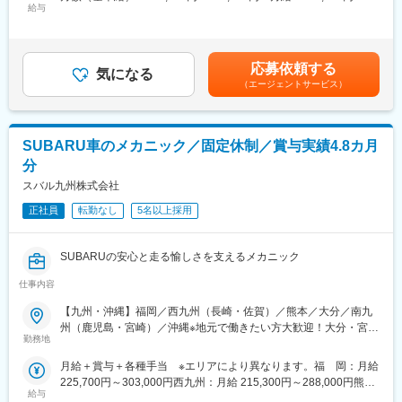
・「業務スーパー」にて接客・販売・発注・検品・補充・陳列・
給与
350,000円＜昇給有無＞有＜残業手当＞有＜給与補足＞■賞与：年
売場作り・商品管理・労務管理・パート、アルバイトへの指導
2回（7月・12月）■昇給：年1回■諸手当：・職位手当：店長
■当社について：
（マネジメント）等店舗業務に関わる全般。
80,000円、グループリーダー50,000円、リーダー15,000円・大学
当社は、画像診断分野、理化学検査機器分野、メンテナンス分
・店舗業務経験を通して、店長や本部バイヤー候補としてキャリ
進学補助：毎月30,000円補助（大学在学中の4年間、対象者：勤
野、設備機器分野、IT医療情報分野、医療環境分野、院内物品管
応募依頼する
アを重ねていただきます。店長になった場合、20～35名／店舗を
気になる
務3年以上）賃金はあくまでも目安の金額であり、選考を通じて上
理システム分野、開業支援事業分野などを展開し、医療機関のさ
（エージェントサービス）
マネジメント頂く予定です。
下する可能性があります。月給(月額)は固定手当を含めた表記で
まざまなニーズに対応しています。「トータル・メディカル・サ
す。
ポート企業」として、医療機器ディーラーの枠を超えた事業展開
■教育体制：
を積極的に行っています。
・入社後はOJTとして店舗内で接客や販売、商品管理（受発注や
SUBARU車のメカニック／固定休制／賞与実績4.8カ月
陳列・売り場作り）など一通りの業務を学んでいただきます。入
変更の範囲：会社の定める業務
分
社後6ヶ月～1年間で独り立ちとなります。
・経験やスキルにより店長としての任命時期は異なりますが、新
スバル九州株式会社
規出店時の登用が多い傾向にあります。
正社員
転勤なし
5名以上採用
■当社＆ポジションの魅力：
2023年03月に設立した当社。福岡・大分・熊本・長崎・佐賀・宮
SUBARUの安心と走る愉しさを支えるメカニック
崎で「業務スーパー」を展開していますが、今後も拡大を図って
いきます。(各都道府県1～2店舗予定)
仕事内容
ご入社頂く方には、様々な経験を積んでいただき、将来当社の中
【九州・沖縄】福岡／西九州（長崎・佐賀）／熊本／大分／南九
枢にてご活躍頂くことを期待しています！
州（鹿児島・宮崎）／沖縄※地元で働きたい方大歓迎！大分・宮
勤務地
崎・鹿児島エリア積極採用中！※九州・沖縄全エリア勤務可能な
■「業務スーパー」の強み：
方、優遇あり※ご自宅から通勤可能な店舗へ配属予定（ご相談の上
一般的なスーパーとは一味違った商品を扱えるのが業務スーパー
月給＋賞与＋各種手当 ※エリアにより異なります。福 岡：月給
決定します！）※店舗間の異動はありますが、転居を伴う異動はご
の面白いポイント！
225,700円～303,000円西九州：月給 215,300円～288,000円熊
ざいません。※キャリアアップに伴い九州内での異動の可能性有り
自社で企画・製造しているオリジナル商品や独自のルートで仕入
給与
本：月給 218,400円～295,500円大 分：月給 215,300円～