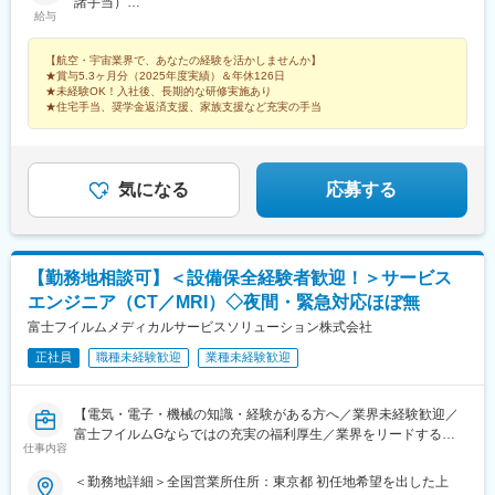
両の製造/検査■愛知、岐阜、長野航空機の整備/製造/検査防衛装備
諸手当）
給与
品・宇宙関連部品の製造/検査■兵庫、大阪航空機の構造組立、リ
年収700万円 / 入社9年目・39歳・課長職（月給43.4万円＋賞与＋
ベット航空機エンジンの製造・検査★生産管理、技術、品質保証
諸手当）
【航空・宇宙業界で、あなたの経験を活かしませんか】
は全エリア募集★その他、配属先多数。ご希望やご経験を考慮し
★賞与5.3ヶ月分（2025年度実績）＆年休126日
た配属を実施！★航空業界や自衛隊出身の方は、これまでの経験
★未経験OK！入社後、長期的な研修実施あり
をそのままにキャリア継続も可能！《キャリア形成》無期雇用派
★住宅手当、奨学金返済支援、家族支援など充実の手当
遣のため、正社員として希望する職務内容や勤務地で働けます。
頻繁な異動や業務変更もない為、しっかりと技術を身に着け、更
なるハイクラス業務への挑戦や、後輩の育成、チームのマネジメ
ントなど、様々なキャリア選択が可能です。～～～～～～
気になる
応募する
【勤務地相談可】＜設備保全経験者歓迎！＞サービス
エンジニア（CT／MRI）◇夜間・緊急対応ほぼ無
富士フイルムメディカルサービスソリューション株式会社
正社員
職種未経験歓迎
業種未経験歓迎
【電気・電子・機械の知識・経験がある方へ／業界未経験歓迎／
富士フイルムGならではの充実の福利厚生／業界をリードするメ
仕事内容
ディカル事業の安定基盤】
＜勤務地詳細＞全国営業所住所：東京都 初任地希望を出した上
■業務内容：