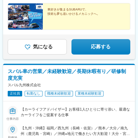
【福岡】西港店・小倉東インター店・八幡店・飯塚店・福間店・
れた輸入品など、魅力ある商品を安く提供するためのローコスト
288,000円南九州：月給 215,300円～288,000円沖 縄：月給
新宮店・千早店・博多駅東店・福重店・長丘店・春日店・筑紫野
オペレーションこそが、業務スーパーの強みであり、拡大し続け
189,300円～262,100円※スキル・経験・能力を考慮して決定しま
車好きが集まるSUBARUで、
店・櫛原店・上津店・大牟田店【西九州】長崎時津店・佐世保日
ている大きな理由です。
技術も夢も追いかけるメカニックへ。
す。☆残業が発生した場合は発生時間分に対し全額支給いたしま
宇店・諫早店・佐賀店・武雄店・唐津店【熊本】南高江店・清水
す。☆入社後の初回賞与は金一封支給いたします（入社時期によ
店・熊本東店・菊陽店・八代店・天草店・玉名店【大分】大分
■勤務地について：
る）
店・大分東店・別府店・中津店・日田店【南九州】下荒田店・東
・原則配属先は入社時期の各店舗の状況により判断されるケース
開店・鹿屋店・川内店・隼人店・花ヶ島店・宮崎南店・延岡店・
もありますが、家族状況などの事情があれば相談は可能です。
都城店【沖縄】浦添店・豊崎店◎受動喫煙対策：各店舗内禁煙◎
（一定期間経過後、2～3年に一回異動はあります）
気になる
応募する
車通勤OK（駐車場完備）
※異動に伴う住居手当※
・家族で新任地に引っ越した場合：住居手当10,000円／月
・家族を残し単身で新任地に引っ越した場合：家賃×50％＋住居
手当10,000円／月
スバル車の営業／未経験歓迎／長期休暇有り／研修制
度充実
スバル九州株式会社
正社員
転勤なし
職種未経験歓迎
業種未経験歓迎
【カーライフアドバイザー】お客様1人ひとりに寄り添い、最適な
カーライフをご提案する仕事
仕事内容
【九州・沖縄】福岡／西九州（長崎・佐賀）／熊本／大分／南九
州（鹿児島・宮崎）／沖縄※地元で働きたい方大歓迎！大分・宮
勤務地