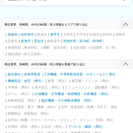
商社業界、長崎県、40代の転職・求人情報をエリアで絞り込む
長崎市
佐世保市
島原市
諫早市
大村市
平戸市
松浦市
対馬市
壱岐市
五島市
西海市
雲仙市
南島原市
西彼杵郡（長与町、時津町）
東彼杵郡（東彼杵町、川棚町、波佐見町）
北松浦郡（小値賀町、佐々町）
南松浦郡（新上五島町）
商社業界、長崎県、40代の転職・求人情報を業種で絞り込む
総合商社
産業用装置（工作機械・半導体製造装置・ロボットなど）商社
機械部品・金型 （商社）
家電 （商社）
複写機・プリンタ （商社）
半導体 （商社）
電子部品 （商社）
アミューズメント・遊戯機器 （商社）
ゲーム （商社）
計測機器・光学機器・精密機器・分析機器 （商社）
自動車部品 （商社）
建設機械・その他輸送機器 （商社）
その他電気・電子・機械 （商社）
化学・医薬原料（有機・高分子） 商社
樹脂部品・樹脂製品 （商社）
化学品（無機・ガラス・カーボン・セラミック・セメント・窯業） 商社
日用品・雑貨 （商社）
玩具 （商社）
アパレル・繊維 （商社）