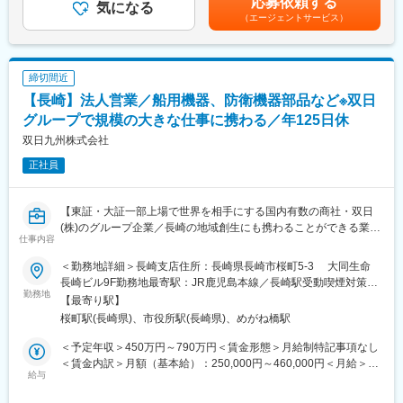
応募依頼する
具体的には年間休日を105日→122日に増やすなど、社員のワーク
・世界中の優れたマリン製品・用品の日本地区代理店として、世
気になる
額であり、選考を通じて上下する可能性があります。月給(月額)は
（エージェントサービス）
ライフバランスをより整えています。
界各国から製品を輸入し、日本全国の船舶メンテナンス事業者へ
固定手当を含めた表記です。
販売してます。
・※自社オリジナルブランド「SHIOSAI、AQUATECHNO」はエア
変更の範囲：本文参照
コン・冷水器・造水機などを日本国内で設計、海外にて製造し販
締切間近
売しています。
【長崎】法人営業／船用機器、防衛機器部品など※双日
〇長崎県から日本全国へ向け、製品の発信をしています。
大手ボートメーカーとも取引しており、2022年には長崎県より
グループで規模の大きな仕事に携わる／年125日休
今後5年間で高い成長が期待される「長崎県ネクストリーディング
双日九州株式会社
企業」に認定されました。
正社員
変更の範囲：会社の定める業務
【東証・大証一部上場で世界を相手にする国内有数の商社・双日
(株)のグループ企業／長崎の地域創生にも携わることができる業
仕事内容
務】
＜勤務地詳細＞長崎支店住所：長崎県長崎市桜町5-3 大同生命
■メインミッション：
長崎ビル9F勤務地最寄駅：JR鹿児島本線／長崎駅受動喫煙対策：
双日グループの一員として、九州・長崎の基幹産業の発展と地方
勤務地
屋内全面禁煙変更の範囲：会社の定める事業所
【最寄り駅】
創生事業を通じ自己成長を果たしながら社会に貢献頂くことを期
桜町駅(長崎県)、市役所駅(長崎県)、めがね橋駅
待します。
＜予定年収＞450万円～790万円＜賃金形態＞月給制特記事項なし
■業務内容：
＜賃金内訳＞月額（基本給）：250,000円～460,000円＜月給＞
（1）舶用機器、防衛機器部品等のルート営業
給与
250,000円～460,000円＜昇給有無＞有＜残業手当＞有＜給与補足
・主な取引先は三菱重工グループ
＞■別途残業代が支給されます。■年齢・経験によって考慮されま