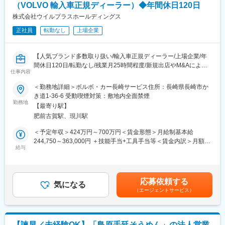
談、評価面談がございます
（VOLVO 輸入車正規ディーラー）◆年間休日120日
■教育体制
株式会社ウイルプラスホールディングス
◆顧客属性
L入社後は座学で商材知識を習得
発電／化学プラント顧客、若しくは大手プラントメーカー中心
正社員
転勤なし
上場企業
LOJTで営業同行＆サブ担当からスタート
Lチューター制度で専任教育担当が1年間しっかりフォロー
◆商材例
L外部セミナーも受講可能
短期的
【人気ブランド多数取り扱い/輸入車正規ディーラー/上場企業/年
・ポンプ／ファン／大規模設備など、補機を中心とする提案代理
間休日120日/転勤なし/残業月25時間程度/新規出店やM&Aにより
変更の範囲：無
仕事内容
店営業
企業規模拡大中】
長期的
＜勤務地詳細＞ボルボ・カー長崎サービス住所：長崎県長崎市か
・補機、若しくは新規商材の既存顧客や新規顧客への提案代理店
★★業務内容★★
き道1-36-6 受動喫煙対策：敷地内全面禁煙
営業
当社の輸入車正規ディーラー店舗にて、エンドユーザー向けに
勤務地
【最寄り駅】
車検や点検整備・修理・パーツの取り付け等の整備業務に従事い
肥前古賀駅、現川駅
◆英語
ただきます。
英語は必須ではありませんが英語を使えると営業範囲が拡大でき
＜予定年収＞424万円～700万円＜賃金形態＞月給制基本給
ます
◇車検/点検整備、一般整備
244,750～363,000円 ＋技能手当+工具手当等＜賃金内訳＞月額
◇事故時の修理
給与
（基本給）：251,250円～421,000円＜月給＞251,250円～
変更の範囲：会社の定める業務
◇パーツ取り付けやパーツ交換
421,000円＜昇給有無＞有＜残業手当＞有＜給与補足＞想定残業
◇故障診断
代25時間分＋想定インセンティブ＋技能手当＋工具手当等を含
◇アドバイザーへの作業内容共有連携
む・残業代（1分単位で支給。1か月平均残業時間:25時間）・イン
応募依頼する
気になる
センティブ別途支給・賞与 年２回支給（6月,12月）・給与
（エージェントサービス）
【教育体制】
改定 年２回（7月,1月）・工具手当・技能手当・役職手当賃金は
業務はOJTで習得いただきます。
あくまでも目安の金額であり、選考を通じて上下する可能性があ
・人事オリエンテーション：入社日に人事より会社規程や勤怠の
ります。月給(月額)は固定手当を含めた表記です。
説明を行います。
【諫早／未経験OK】「島原手延そうめん」の法人営業