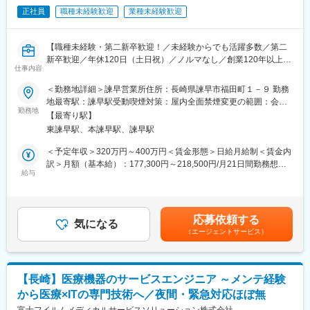
社であり、原料仕入から生産、製品仕入、卸売、小売すべてを行
正社員
職種未経験歓迎
業種未経験歓迎
っている国内唯一の会社です。
■働き方：
- 土日祝休み／年に2～3回土曜日の出勤があり
変更の範囲：会社の定める業務
【職種未経験・第二新卒歓迎！／未経験からでも活躍多数／第二
- 残業時間／担当エリアや担当顧客により幅はありますが、入社後
新卒歓迎／年休120日（土日祝）／ノルマなし／創業120年以上の
数年はお任せできる業務も限られるため、残業も比較的少なめで
仕事内容
老舗糸メーカー】
す。全体平均でも月20時間前後となります
＜勤務地詳細＞諫早営業所住所：長崎県諫早市福田町１－９ 勤務
■業務概要
■教育体制：
地最寄駅：諫早駅受動喫煙対策：屋内全面禁煙変更の範囲：会社
縫製工場などの既存顧客に対して、服飾資材等の営業をお任せし
入社後はOJTを行いながら、同社の全体像や業務を理解して頂く
勤務地
の定める事業所
【最寄り駅】
ます。
ことからスタートします。その後は、先輩社員と一緒に取引先の
東諫早駅、本諫早駅、諫早駅
入社後は営業アシスタントとして、業界知識、商品知識、業務の
施設を定期的に訪問しながら、設備や機材の取り扱いや作業内容
流れ等を学んでいただきます。
を身につけて頂きます。
＜予定年収＞320万円～400万円＜賃金形態＞日給月給制＜賃金内
≪業務内容≫
訳＞月額（基本給）：177,300円～218,500円/月21日間勤務想定
・伝票起票 ・受発注 ・部材の梱包発送 ・納期調整 ・問い
■当社について：
給与
固定残業手当/月：58,100円～71,500円（固定残業時間45時間0分/
合わせ対応 ・配達
当社は、画像診断分野・理化学検査機器分野・メンテナンス分
月）超過した時間外労働の残業手当は追加支給＜想定月額＞
≪取扱商品≫
野・設備機器分野・IT医療情報分野・医療環境分野・院内物品管
235,400円～290,000円（一律手当を含む）＜昇給有無＞有＜残業
糸、生地、ボタン、ファスナー等の服飾資材
理システム分野・開業支援事業分野などを展開し、医療機関のさ
手当＞有＜給与補足＞■上記年収はあくまで想定です。スキル・年
応募依頼する
※知識を身につけた後は、フロント営業としてルート訪問による新
まざまなニーズに対応しています。「トータル・メディカル・サ
気になる
齢等により前後する可能性があります。※上記年収は賞与（2ヶ月
（エージェントサービス）
商品の案内をお任せします。将来的には新規開拓を行うことも可
ポート企業」として、医療機器ディーラーという枠を超えた事業
分）を含みます。■賞与：年2回※会社の業績・個人評価に応じて
能です。
展開を積極的に行っていきます
変動あり■昇給：年1回賃金はあくまでも目安の金額であり、選考
を通じて上下する可能性があります。月給(月額)は固定手当を含め
■配属組織：
変更の範囲：会社の定める業務
た表記です。
【長崎】医療機器のサービスエンジニア ～メンテ経験
所長1名・営業4名・事務1名・嘱託2名（男性6名・女性2名、
から医療×ITの専門技術へ／夜間・緊急対応ほぼ無
30~60代の方が在籍）