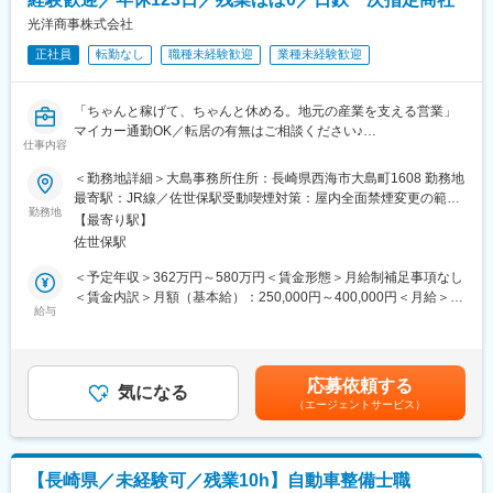
・支店社員は少数ですが全員中途入社となる珍しい支店となって
す。
おります（地元密着型）
光洋商事株式会社
変更の範囲：会社の定める業務
正社員
転勤なし
職種未経験歓迎
業種未経験歓迎
◆キャリアについて
・入社後は実務担当として顧客訪問及び取引先とのメール・電
話・Web会議でのやり取りをしていただき毎週顧客との打ち合わ
「ちゃんと稼げて、ちゃんと休める。地元の産業を支える営業」
せで外出することも多くなります
マイカー通勤OK／転居の有無はご相談ください♪
・将来的にはリーダー職として後輩への教育経験を積みつつマネ
仕事内容
ージャー補佐として担っていただきます
＼こんな方にオススメ／
＜勤務地詳細＞大島事務所住所：長崎県西海市大島町1608 勤務地
◆働き方を整えてワークライフバランスを保ちたい
最寄駅：JR線／佐世保駅受動喫煙対策：屋内全面禁煙変更の範
◆営業スタイル
→残業は月10時間程度、土日祝休み、年間休日123日
勤務地
囲：会社の定める事業所
・入社後は国内の顧客をメインにWeb／対面を通した営業
【最寄り駅】
◆安定企業で腰を据えて働きたい
・対面の場合は公共交通機関や社用車を使用
佐世保駅
→日本製鉄の一次指定商社という強固な基盤×転勤なし
・既存顧客と新規顧客の割合は9：1程度
◆営業にチャレンジしたいがガツガツ系は苦手・・・
＜予定年収＞362万円～580万円＜賃金形態＞月給制補足事項なし
・取引形態：国内9割・輸出入1割
→既存顧客の定期フォローのみ（飛び込み・新規ノルマなし）
＜賃金内訳＞月額（基本給）：250,000円～400,000円＜月給＞
・週1回（30分）で部門全体のMTG開催（経営報告用の数値確
給与
250,000円～400,000円＜昇給有無＞有＜残業手当＞有＜給与補足
認・顧客状況確認・タスク確認等）
■仕事内容：
＞※スキル・経験に応じて決定します。■昇給：月5千円～1.5万円
鉄鋼製品のルート営業として、長崎県内の既存顧客（造船所な
※ベースアップ込みの過去実績■賞与：年2回（過去実績2.5ヶ月
◆入社後のOJTや入社後の流れについて
ど）を担当します。1人あたり3～5社を担当し、以下の業務を行
分）※業績による／1年目は入社月による賃金はあくまでも目安の
・初日にオリエンテーションを実施
応募依頼する
います。
気になる
金額であり、選考を通じて上下する可能性があります。月給(月額)
・先輩社員の業務引き継ぎ、半年～1年間のOJTにより知識習得い
（エージェントサービス）
は固定手当を含めた表記です。
ただきます
L定期訪問でニーズをヒアリング
・奨励資格／貿易実務／語学学習等の会社補助の研修が用意され
L鋼材の仕入れ先選定、発注、納品までのスケジュール管理
ており自己研鑽いただく環境が整っております
L加工業者の選定と納期調整
・評価は四半期に1度、上長との評価設定～進捗面談、振り返り面
【長崎県／未経験可／残業10h】自動車整備士職
※請求書や見積作成は事務スタッフがサポート！