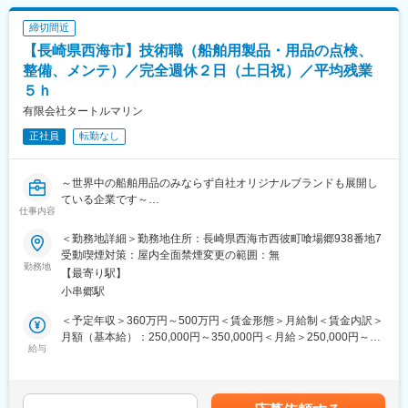
■業務の特徴：
場環境です（マイカー通勤不可）。
・一人当たり10社程度 外勤:内勤 7:3の割合です。
■想定されるキャリアパス
締切間近
・顧客は長崎の既存取引先が主であり、関係性強化と深耕を目指
営業職として実績を積むことで、将来的には営業リーダーやマネ
【長崎県西海市】技術職（船舶用製品・用品の点検、
します。
ジメント職へのキャリアアップも可能です。
・目標数字はありますが、個人ではなく部門としてチームで追う
整備、メンテ）／完全週休２日（土日祝）／平均残業
■企業の特徴/魅力
形です。
５ｈ
地域のものづくりを支えるパートナーとして、顧客との信頼を何
・1日2～3社、またその関連事業所や部門への訪問・提案をする
よりも大切にし、最新技術を活用した課題解決や提案に強みがあ
有限会社タートルマリン
イメージです。営業事務の方もいますので状態に合わせ連携をと
ります。安定した基盤のもと、成長とやりがいを実感できる環境
っていただけます。
正社員
転勤なし
が整っています。
・基本的にはルート営業となり、引き合いや取引先企業様からの
紹介によっては新規対応もございます（飛び込み営業や、テレア
変更の範囲：会社の定める業務
ポ営業はありません）【変更の範囲：当社業務全般】
～世界中の船舶用品のみならず自社オリジナルブランドも展開し
■入社後の流れ：
ている企業です～
仕事内容
先輩社員と帯同訪問し、OJT形式で業務を学んでいただきながら
座学研修なども踏まえて、2か月～半年程度で独り立ちしていただ
■業務詳細：
＜勤務地詳細＞勤務地住所：長崎県西海市西彼町喰場郷938番地7
きます。
・船舶用製品、用品のメンテナンス、修理業務
受動喫煙対策：屋内全面禁煙変更の範囲：無
■組織構成：
・取扱製品（主要製品：中小型船舶用の発電機、スラスター、マ
勤務地
【最寄り駅】
長崎営業部は現在8名、長崎支店は6名の人員体制です。（60代1
リンエアコンなど）の品質管理、入出庫業務（出荷前検査）、技
小串郷駅
名、50代4名、40代2名、30代6名,
術的相談対応、トラブルシューティング（修理対応）を担当しま
20代1名）
す。
＜予定年収＞360万円～500万円＜賃金形態＞月給制＜賃金内訳＞
■社内の雰囲気：
ご経験に応じ、商品入出荷時の製品検査や評価を通じて製品知識
月額（基本給）：250,000円～350,000円＜月給＞250,000円～
・温和な方々が多く、社員一人ひとりの自主性を重んじ、アット
を深めて頂きながら、製品単品の修理対応、電話での顧客からの
給与
350,000円＜昇給有無＞有＜残業手当＞有＜給与補足＞※提示予定
ホームな雰囲気です。
技術的相談への対応、販売先での出張修理やトラブルシューティ
年収には賞与 及び 平均残業５ｈ分を含んでいます。■昇給（前年
・社長自ら、業務改革の必要性・重要性を感じており、ここ3年前
ング業務へ、徐々に対応可能な業務範囲を広げていただきます。
度実績）あり■昇給：2.00％～3.00％（前年度実績）■賞与（前年
後で社内の様々な業務改革を実行中です。
■特徴・魅力：
度実績）年2回：前年実績計2.00ヶ月分賃金はあくまでも目安の金