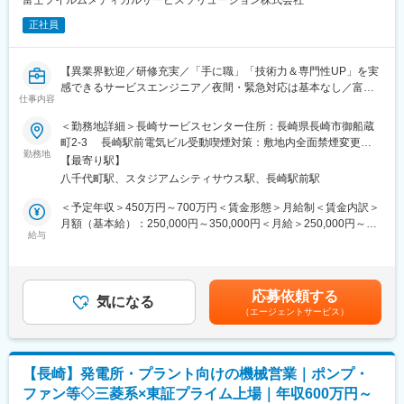
富士フイルムメディカルサービスソリューション株式会社
■入社後の流れ：
正社員
入社して最初に足利営業所（栃木県）で2週間程度、研修を行って
いただきます、研修後に諫早営業所へ配属となります。(受け入れ
状況により研修は前後します)
【異業界歓迎／研修充実／「手に職」「技術力＆専門性UP」を実
研修内容は、会社説明・商品説明・社内システムの説明等になり
感できるサービスエンジニア／夜間・緊急対応は基本なし／富士
ます。研修中のホテルは会社が手配いたします。
仕事内容
フイルムグループの安定基盤】
＜勤務地詳細＞長崎サービスセンター住所：長崎県長崎市御船蔵
■キャリアパス：
■職務内容：
町2-3 長崎駅前電気ビル受動喫煙対策：敷地内全面禁煙変更の
転職のハンデは一切ありませんので、次世代を担う中核人材を目
富士フイルムグループが提供する医療機器の設置・保守・技術サ
勤務地
範囲：会社の定める事業所（リモートワーク含む）
指していただけます。営業ですので数字を意識する必要はありま
【最寄り駅】
ポートを担当いただきます。
すが、そこだけに注目しているわけではありません。業務のプロ
八千代町駅、スタジアムシティサウス駅、長崎駅前駅
既に導入されているクリニックを中心に、オンコール呼び出しを
セスや周囲に対するフォローなども重視します。
含み1日2～3件程度の訪問で、点検・メンテナンス・不具合対応
＜予定年収＞450万円～700万円＜賃金形態＞月給制＜賃金内訳＞
■働きやすい環境：
を行います。
月額（基本給）：250,000円～350,000円＜月給＞250,000円～
社員のみんなに長く働いてほしいとの思いから、働きやすい環境
本ポジションは、「ただ直す」ではなく、「医療現場に貢献する
給与
350,000円＜昇給有無＞有＜残業手当＞有賃金はあくまでも目安
もしっかりと構築しています。たとえば、月の残業は20時間程
技術者」として機器・IT・ネットワークを横断した専門性を身に
の金額であり、選考を通じて上下する可能性があります。月給(月
で、年間休日はたっぷり120日以上。社歴や役職、年齢などの壁
つけていける仕事です。
額)は固定手当を含めた表記です。
もなく、メンバーと近い距離感で働けます。
■当社の魅力：
応募依頼する
■職務内容詳細：
気になる
（1）創業明治30年以来、安定して大手企業と取引があります。
（エージェントサービス）
主にCR（デジタル画像診断システム・エックスレイフィルム自動
昔から顧客に対して誠実に向き合い、信頼関係を築いてきたので
現像機）X線撮影装置の設置、立上げ、定期点検、トラブルシュー
長い取引があります。
ティング等の技術サポートがメインとなります。医療機関特有の
（2）当社は商社とメーカー機能を持っています。商社として、繊
効率的運用のご提案、開発部門へのフィードバック等、安心して
維、ミシン糸など、洋服にかかわるすべてを扱っています。また
【長崎】発電所・プラント向けの機械営業｜ポンプ・
ユーザーに同社の医療機器をご使用いただけるよう様々な側面か
メーカー機能として、福島県に工場があり、釣糸・手術用縫合
ファン等◇三菱系×東証プライム上場｜年収600万円～
らサービス＆サポートするポジションです。 サポート＆サービス