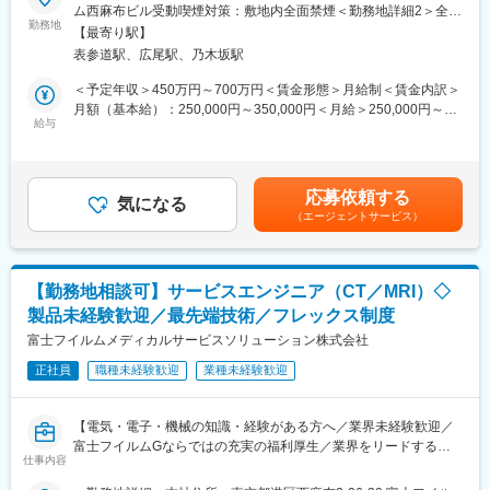
ることができます。
■職務内容：
ム西麻布ビル受動喫煙対策：敷地内全面禁煙＜勤務地詳細2＞全国
同グループの医療機器の設置や、既にご導入頂いているクリニッ
勤務地
営業所住所：東京都 初任地希望を出した上で、内定時に決定しま
【最寄り駅】
■教育制度：
クへの保守サポートを担当するサービスエンジニア職になりま
す。受動喫煙対策：屋内全面禁煙変更の範囲：会社の定める事業
表参道駅、広尾駅、乃木坂駅
千葉県柏市にある研修施設でサービスエンジニアとしての研修実
す。1日の訪問頻度は点検、オンコール呼び出しを含み2～3件程
所（リモートワーク含む）
施の場合があります。また、ビジネス基礎力向上のため富士フイ
度になります。
＜予定年収＞450万円～700万円＜賃金形態＞月給制＜賃金内訳＞
ルムグループの学び支援を利用したEラーニング受講が可能です。
■職務内容詳細：
月額（基本給）：250,000円～350,000円＜月給＞250,000円～
その他、状況に応じて各種研修もございます。
主にCR（デジタル画像診断システム・エックスレイフィルム自動
給与
350,000円＜昇給有無＞有＜残業手当＞有賃金はあくまでも目安
現像機）X線撮影装置の設置、立上げ、定期点検、トラブルシュー
の金額であり、選考を通じて上下する可能性があります。月給(月
変更の範囲：会社の定める業務
ティング等の技術サポートがメインとなります。医療機関特有の
額)は固定手当を含めた表記です。
効率的運用のご提案、開発部門へのフィードバック等、安心して
応募依頼する
ユーザーに同社の医療機器をご使用いただけるよう様々な側面か
気になる
（エージェントサービス）
らサービス＆サポートするポジションです。 サポート＆サービス
の品質を高め、お客様にご提案することで、お客様からの信頼や
安心を獲得いただきます。
■研修制度について：
【勤務地相談可】サービスエンジニア（CT／MRI）◇
研修センターがあり、機械を実際に解体したり、組み立てたりす
製品未経験歓迎／最先端技術／フレックス制度
る研修や、実際にコールセンターに届くお問い合わせ内容を把握
していただくための研修もございます。その他、先輩社員との
富士フイルムメディカルサービスソリューション株式会社
OJTもじっくり行っており、1人前になるまで手厚くサポート致し
正社員
職種未経験歓迎
業種未経験歓迎
ます。未経験の方でも安心してキャッチアップいただけるよう充
実した研修制度をご用意しています。
■取得できるスキルについて：
【電気・電子・機械の知識・経験がある方へ／業界未経験歓迎／
X線診断装置や医療ITシステム等の幅広い製品がありますので、幅
富士フイルムGならではの充実の福利厚生／業界をリードするメ
広く多くのスキルを習得可能です。デジタル化・ネットワーク化
仕事内容
ディカル事業の安定基盤】
が加速的に進む医療業界であるため、ソフトウェアやネットワー