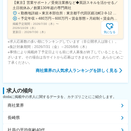
【東京】営業サポート／受発注業務など◆英語スキルを活かせる／
土日祝休み／創業130年超の専門商社
＜勤務地詳細＞東京本部住所：東京都千代田区鍛冶町2-9-12 神田徳力ビル6F勤務地最寄駅：各線／神田駅受動喫煙対策：屋内喫煙可能場所あり変更の範囲：会社の定める事業所
＜予定年収＞480万円～600万円＜賃金形態＞月給制＜賃金内訳＞月額（基本給）：270,000円～334,000円その他固定手当/月：10,000円＜月給＞280,000円～344,000円＜昇給有無＞有＜残業手当＞有＜給与補足＞■賞与：年2回〇25歳（入社4年目・スタッフ2） 年収590万円○30歳（入社9年目・スタッフ3） 年収700万円○35歳（リーダー候補） 年収760万円〇40歳（リーダー） 年収830万円○45歳（管理職候補） 年収860万円賃金はあくまでも目安の金額であり、選考を通じて上下する可能性があります。月給(月額)は固定手当を含めた表記です。
掲載予定期間：
2026/7/30（木）
〜
2026/10/28（水）
気になる
更新日：
2026/7/30（木）
※求人応募数の多い順にランキングしています（非公開求人は除く）。
※集計対象期間：2026/7/31（金）～2026/8/6（木）
※事情により掲載終了予定日よりも前に求人募集が終了していることもご
ざいます。その場合は当サイトから応募はできませんので、あらかじめご
了承ください。
商社業界
の人気求人ランキングを詳しく見る
求人の傾向
dodaに掲載中の求人に関するデータを、カテゴリごとにご紹介します。
商社業界
長崎県
社員の平均年齢40代