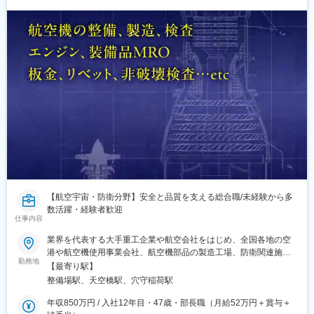
【航空宇宙・防衛分野】安全と品質を支える総合職/未経験から多
数活躍・経験者歓迎
仕事内容
業界を代表する大手重工企業や航空会社をはじめ、全国各地の空
港や航空機使用事業会社、航空機部品の製造工場、防衛関連施設
勤務地
などで勤務可能★関東・東海・近畿エリア積極採用中《エリア別
【最寄り駅】
プロジェクト例》■東京、神奈川、千葉、埼玉、茨城、栃木航空
整備場駅、天空橋駅、穴守稲荷駅
機・航空機部品の製造/整備/検査羽田空港内の重要設備・地上支援
機材の整備、保守点検航空機部品の検査/管理/搬出入防衛省特殊車
年収850万円 / 入社12年目・47歳・部長職（月給52万円＋賞与＋