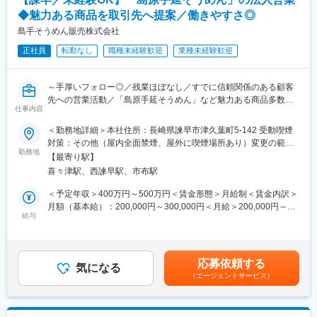
・営業推進室研修 ：営業の販売促進部門より、全3回の研
◆魅力ある商品を取引先へ提案／働きやすさ◎
修を行います。
（入社時・入社より１か月・入社よ
島手そうめん販売株式会社
り３か月）
正社員
転勤なし
職種未経験歓迎
業種未経験歓迎
・ブラザー/シスター制度 ：入社より最長で半年間、先輩社員が教
育担当として１名付き、OJTで指導をいたします。
・メーカー研修 ：メーカー主催の研修に参加いただく
～手厚いフォロー◎／残業ほぼなし／すでに信頼関係のある顧客
事がございます。
先への営業活動／「島原手延そうめん」など魅力ある商品多数／
ブランドや商品理解を深める貴重な
仕事内容
食べ方のアレンジなど、自分の発想を活かした提案もあり～
機会です。
＜勤務地詳細＞本社住所：長崎県諫早市津久葉町5-142 受動喫煙
■概要：
対策：その他（屋内全面禁煙、屋外に喫煙場所あり）変更の範
◇当社は「島原手延素麺協同組合」の総販売元として、製造した
勤務地
囲：会社の定める事業所
【最寄り駅】
製品を販売しています。
喜々津駅、西諫早駅、市布駅
◇また、独自ブランドの商品も企画、製造、販売するなど「商社
＋メーカー」の機能を持つ会社です。
＜予定年収＞400万円～500万円＜賃金形態＞月給制＜賃金内訳＞
月額（基本給）：200,000円～300,000円＜月給＞200,000円～
■具体的には：
給与
300,000円＜昇給有無＞有＜残業手当＞有＜給与補足＞■賞与：年
◇取引先／デパートなどの小売店、食品販売会社、病院、学校、
2回(昨年度実績は年間総計6ヶ月分)■昇給：年1回(昨年度実績は1
社会福祉法人など
ヶ月単位で3％)賃金はあくまでも目安の金額であり、選考を通じ
◇商品／伝統製法を受け継ぐ「島原手延そうめん」やうどん、そ
て上下する可能性があります。月給(月額)は固定手当を含めた表記
応募依頼する
ば、長崎ちゃんぽんなど
気になる
です。
（エージェントサービス）
◇ 営業スタイル／「法人営業」として、既存・新規の取引先へ訪
問し、商品の売れ行きやニーズをヒアリングし、新商品があれば
そちらもPRします。
◇補足／慣れてきたら、自分のアイデアで「おすすめの食べ方」