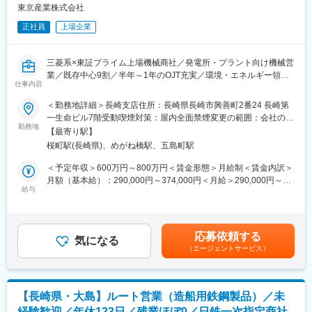
糸・産業資材等を製造販売しております。
の品質を高め、お客様にご提案することで、お客様からの信頼や
東京産業株式会社
安心を獲得いただきます。
変更の範囲：会社の定める業務
正社員
上場企業
■研修制度について：
先輩社員とのOJTもじっくり行っており、1人前になるまで手厚く
三菱系×東証プライム上場機械商社／発電所・プラント向け機械営
サポート致します。未経験の方でも安心してキャッチアップいた
業／既存中心9割／半年～1年のOJT充実／環境・エネルギー領域
だけるフォロー体制がございます。
仕事内容
に強み／新規事業に挑戦可／海外展開あり・語学活用可／長崎拠
また、年間カリキュラムに沿って適宜研修も実施しております。※
点で地域密着
＜勤務地詳細＞長崎支店住所：長崎県長崎市興善町2番24 長崎第
機械を実際に解体したり、組み立てたりする研修や、実際にコー
一生命ビル7階受動喫煙対策：屋内全面禁煙変更の範囲：会社の定
ルセンターに届くお問い合わせ内容を把握していただくための研
◆業務概要
勤務地
める事業所
修等。、
【最寄り駅】
【短期的取り組み】
桜町駅(長崎県)、めがね橋駅、五島町駅
・九州を中心にバルブメーカー代理店営業
■整備士や異業界のメンテナンス経験をお持ちの方へ：
・大手発電プラントメーカー（三菱重工業株式会社等）向け機
＜予定年収＞600万円～800万円＜賃金形態＞月給制＜賃金内訳＞
これまでの「機械構造を理解し、見立てる力」はそのまま活かせ
材・補機設備の提案代理店営業
月額（基本給）：290,000円～374,000円＜月給＞290,000円～
ます。
給与
374,000円＜昇給有無＞有＜残業手当＞有＜給与補足＞■賞与年2
加えて、デジタル化・ネットワーク化が加速的に進む医療業界の
【長期的取り組み】
回（6月・12月）賃金はあくまでも目安の金額であり、選考を通
中でIT・ネットワーク知識が身につき、
・現在の顧客を大事にすると共に新しい顧客開拓、若しくは既存
じて上下する可能性があります。月給(月額)は固定手当を含めた表
より専門性の高いサービスエンジニアへステップアップが可能で
顧客への新規商材提案営業
記です。
す。
応募依頼する
気になる
（エージェントサービス）
◆部の方針／組織について
■緊急呼び出しについて：
・国内メーカー／国内顧客を中心に密な営業活動を行っておりま
クリニックがお客様となる為、基本的に夜間に呼ばれることはあ
す
りません。一方でイレギュラーな自体に備えて当番制（自宅待
・海外メーカー／海外顧客への展開もあります
機）を取り入れており、万が一、対応（出動）が発生した場合、
【長崎県・大島】ルート営業（造船用鉄鋼製品）／未
・平均年齢は比較的若く40代までが多い部署です
代休を取得します。一時対応はコールセンターで行っておりま
経験歓迎／年休123日／残業ほぼ0／日鉄一次指定商社