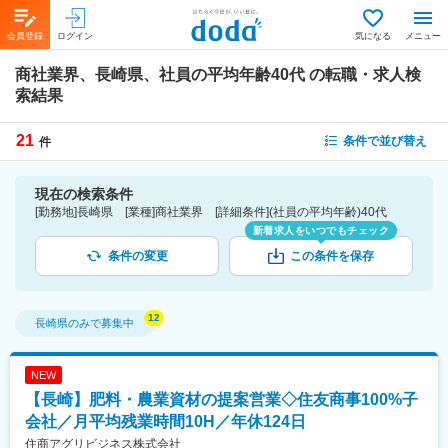
会員登録
ログイン
気になる
メニュー
商社業界、長崎県、社員の平均年齢40代
の転職・求人検
索結果
21
条件で並び替え
件
現在の検索条件
[勤務地]長崎県 [業種]商社業界 [詳細条件](社員の平均年齢)40代
新着求人をいつでもチェック
条件の変更
この条件を保存
長崎県
のみで募集中
NEW
【長崎】肥料・農業資材の提案営業◇住友商事100%子
会社／月平均残業時間10H／年休124日
住商アグリビジネス株式会社