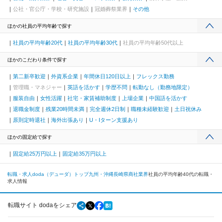
公社・官公庁・学校・研究施設
冠婚葬祭業界
その他
ほかの社員の平均年齢で探す
社員の平均年齢20代
社員の平均年齢30代
社員の平均年齢50代以上
ほかのこだわり条件で探す
第二新卒歓迎
外資系企業
年間休日120日以上
フレックス勤務
管理職・マネジャー
英語を活かす
学歴不問
転勤なし（勤務地限定）
服装自由
女性活躍
社宅・家賃補助制度
上場企業
中国語を活かす
退職金制度
残業20時間未満
完全週休2日制
職種未経験歓迎
土日祝休み
原則定時退社
海外出張あり
U・Iターン支援あり
ほかの固定給で探す
固定給25万円以上
固定給35万円以上
転職・求人doda（デューダ）トップ
九州・沖縄
長崎県
商社業界
社員の平均年齢40代の転職・
求人情報
転職サイト dodaをシェア