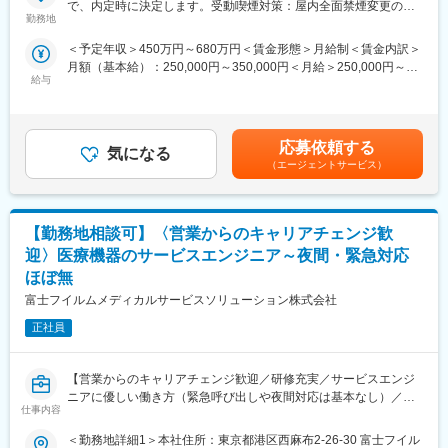
で、内定時に決定します。受動喫煙対策：屋内全面禁煙変更の範
サービスエンジニアとして、医療機器の据付・保守・修理等を行
勤務地
囲：会社の定める事業所（リモートワーク含む）
います。
＜予定年収＞450万円～680万円＜賃金形態＞月給制＜賃金内訳＞
作業だけではなく、お客様である医療機関の方々と的確なコミュ
月額（基本給）：250,000円～350,000円＜月給＞250,000円～
ニケーション、迅速・誠実な対応を行うことで、信頼関係を構築
給与
350,000円＜昇給有無＞有＜残業手当＞有＜給与補足＞※経験・能
していきます。技術者としての知識・能力のみならず、コミュニ
力等を考慮の上、当社規定により決定します。■給与改定：年1回
ケーション能力も大切なお仕事です。
■賞与：年2回（7月、12月）賃金はあくまでも目安の金額であ
※変更の範囲：会社の定める業務
り、選考を通じて上下する可能性があります。月給(月額)は固定手
応募依頼する
気になる
当を含めた表記です。
■具体的な業務：
（エージェントサービス）
◇据付（搬入・組立・調整・取扱い説明）
◇保守（保守契約・点検契約）
◇整備（保守に含まない部品等の交換）
【勤務地相談可】〈営業からのキャリアチェンジ歓
◇修理（故障オンコールを受け訪問し復旧）
迎〉医療機器のサービスエンジニア～夜間・緊急対応
■取扱う医療機器
ほぼ無
MRI装置、CT装置、X線撮影装置、超音波診断装置、骨密度測定
富士フイルムメディカルサービスソリューション株式会社
装置等
正社員
■主なお客様
病院、クリニック等の医療機関
【営業からのキャリアチェンジ歓迎／研修充実／サービスエンジ
■業務の魅力：
ニアに優しい働き方（緊急呼び出しや夜間対応は基本なし）／医
仕事内容
お客様が満足する製品・サービス・ソリューションを提供するこ
療IT領域の大手企業である富士フイルムグループ／福利厚生充実
とで、医療業界の課題を解決し人々の健康や豊かな生活に貢献す
／企業都合の転勤ほぼ無】
＜勤務地詳細1＞本社住所：東京都港区西麻布2-26-30 富士フイル