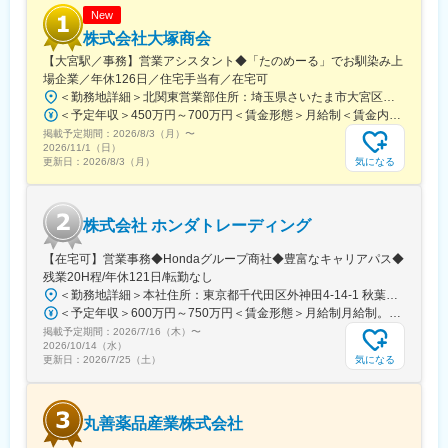
ることができます。
New
株式会社大塚商会
■教育制度：
【大宮駅／事務】営業アシスタント◆「たのめーる」でお馴染み上
千葉県柏市にある研修施設でサービスエンジニアとしての研修実
場企業／年休126日／住宅手当有／在宅可
施の場合があります。また、ビジネス基礎力向上のため富士フイ
＜勤務地詳細＞北関東営業部住所：埼玉県さいたま市大宮区桜木町1-195-1 大宮ソラミチKOZ 12階受動喫煙対策：屋内全面禁煙変更の範囲：会社の定める事業所（リモートワーク含む）
ルムグループの学び支援を利用したEラーニング受講が可能です。
＜予定年収＞450万円～700万円＜賃金形態＞月給制＜賃金内訳＞月額（基本給）：274,000円～400,000円＜月給＞274,000円～400,000円＜昇給有無＞有＜残業手当＞有＜給与補足＞※経験・スキルを考慮のうえ、当社規定にて決定■昇給：年1回■賞与：年2回（7月・12月）賃金はあくまでも目安の金額であり、選考を通じて上下する可能性があります。月給(月額)は固定手当を含めた表記です。
その他、状況に応じて各種研修もございます。
掲載予定期間：
2026/8/3（月）
〜
※変更の範囲：会社の定める範囲
2026/11/1（日）
気になる
更新日：
2026/8/3（月）
変更の範囲：本文参照
株式会社 ホンダトレーディング
【在宅可】営業事務◆Hondaグループ商社◆豊富なキャリアパス◆
残業20H程/年休121日/転勤なし
＜勤務地詳細＞本社住所：東京都千代田区外神田4-14-1 秋葉原UDX南ウイング18F勤務地最寄駅：JR山手線・総武線／秋葉原駅受動喫煙対策：屋内全面禁煙変更の範囲：会社の定める事業所（リモートワーク含む）
＜予定年収＞600万円～750万円＜賃金形態＞月給制月給制。賞与昨年支給実績6.7ヶ月分。＜賃金内訳＞月額（基本給）：300,000円～410,000円＜月給＞300,000円～410,000円＜昇給有無＞有＜残業手当＞有＜給与補足＞賞与は直近3年間の平均で6.5か月分支給として計算。全社平均である20時間分の時間外手当含む。時間外手当は1分単位で支給。賃金はあくまでも目安の金額であり、選考を通じて上下する可能性があります。月給(月額)は固定手当を含めた表記です。
掲載予定期間：
2026/7/16（木）
〜
2026/10/14（水）
気になる
更新日：
2026/7/25（土）
丸善薬品産業株式会社