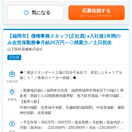
・出張は月2～3回（西日本メイン)(三重、名古屋、大阪を中心に1
す。賃金はあくまでも目安の金額であり、選考を通じて上下する
泊2日程度）＊出張手当として日当あり
可能性があります。月給(月額)は固定手当を含めた表記です。
応募依頼する
（2）自治体と連携した地方創生業務
気になる
（エージェントサービス）
・マッチングイベント企画、展示会出展、セミナー開催の取り纏
めを担当
長崎県で成長分野とされる航空機産業において、自治体より振興
支援業務を受託しています
【福岡市】債権事務スタッフ(正社員) ※入社後1年間の
み佐世保勤務◆月給20万円～◇残業少／土日祝休
■組織構成について：
8名（営業4名、アシスタント4名）の組織となっております。
山下医科器械株式会社
正社員
■教育体制について：
技術的な知見も必要な商材を取り扱っていただきますので、基本
的には座学やＯＪＴなどを通して指導します。
◆◇東証スタンダード上場の完全子会社で、安定したキャリアを
築こう！／将来のリーダー候補◇◆
■長崎支店について：
仕事内容
長崎支店は、戦後まもなくから展開している双日九州、双日グル
■採用背景：
＜勤務地詳細1＞福岡本社住所：福岡県福岡市博多区下川端2-1 博
ープの重要拠点です。高付加価値船舶、新エネルギー設備、非鉄
組織強化と業務効率化のための増員募集です。
多座・西銀ビル10階勤務地最寄駅：地下鉄空港線／中洲川端駅受
金属、環境関連の将来性ある分野に営業力を集中しています。機
勤務地
動喫煙対策：敷地内全面禁煙＜勤務地詳細2＞佐世保支社住所：長
械関連商権と、非鉄関連商権の両立てで、競合性、収益性、成長
【最寄り駅】
■業務内容：
崎県佐世保市湊町3-13 受動喫煙対策：敷地内全面禁煙変更の範
性と共に環境性、社会性を重視し、両取組分野において更なる事
中洲川端駅、佐世保中央駅、呉服町駅(福岡県)、中佐世保駅、櫛田
事務スタッフとして以下の業務を担当していただきます。
囲：会社の定める事業所
業規模の拡大と、永続的な発展を目指しています。
神社前駅、佐世保駅
※入社から1年間は佐世保市での勤務、その後は福岡市での勤務で
す
＜予定年収＞360万円～500万円＜賃金形態＞月給制＜賃金内訳＞
■働き方：
月額（基本給）：220,000円～250,000円＜月給＞220,000円～
九州外の転勤はございませんので腰を据えて働くことができる環
・債権管理および与信管理業務
給与