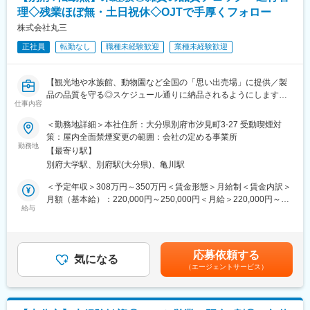
ニケーションが取れる方を歓迎します！
変更の範囲：会社の定める業務
理◇残業ほぼ無・土日祝休◇OJTで手厚くフォロー
これまで、野菜市場の配送スタッフ、シェフ、アパレルの販売員
など様々な経験をお持ちの方が活躍されています！
株式会社丸三
正社員
転勤なし
職種未経験歓迎
業種未経験歓迎
■担当エリア：
・大分市内、及び近郊 （社用車・ハイエースあり）
各県に営業所がある為、県外出張はほとんどございません。
【観光地や水族館、動物園など全国の「思い出売場」に提供／製
担当エリアでの営業活動を中心に実施頂きます！
品の品質を守る◎スケジュール通りに納品されるようにします／
仕事内容
年間休日120日】
■研修制度
＜勤務地詳細＞本社住所：大分県別府市汐見町3-27 受動喫煙対
未経験の方は、慣れるまで先輩社員が同行します。
■入社後について：
策：屋内全面禁煙変更の範囲：会社の定める事業所
★入社後1か月
先輩社員が同行し、OJT形式で手厚くフォローします。
勤務地
・商材知識を身に着ける（「建材の種類や、その施工方法の勉強
【最寄り駅】
からスタートし、メーカーさんの勉強会、ショールーム見学）
別府大学駅、別府駅(大分県)、亀川駅
■業務内容：
・電話受注
◆品質管理
＜予定年収＞308万円～350万円＜賃金形態＞月給制＜賃金内訳＞
・サンプルや量産品の確認（デザインチェック／品質チェック／
月額（基本給）：220,000円～250,000円＜月給＞220,000円～
★3か月～半年
サンプルの問題点の解決）
給与
250,000円＜昇給有無＞有＜残業手当＞有＜給与補足＞■賞与：年
先輩とのOJTを進めて営業方法を覚えます。
・商品入荷時の検品／搬入作業（重さ20kg程度の荷物もありま
2回※1ヶ月分程度（業績、成果に応じて変動）賃金はあくまでも
す。）
目安の金額であり、選考を通じて上下する可能性があります。月
■当社について：
・不良指示書の作成
給(月額)は固定手当を含めた表記です。
福岡市天神に本社を構える、インテリアの総合商社として、メー
応募依頼する
・サンプル保管、管理
気になる
カーと内装業者との橋渡しを担ってます。商品の取扱数は九州ト
（エージェントサービス）
◆進行管理
ップクラスです。
・中国現地工場とのやり取り（翻訳使用）
地域に密着した営業活動と 迅速な商品の流通、きめ細やかなサー
・トレロ（進捗管理アプリ）への記録／更新
ビス体制の確立をめざして、九州一円にネットワークを整備。福
・商品情報のとりまとめ