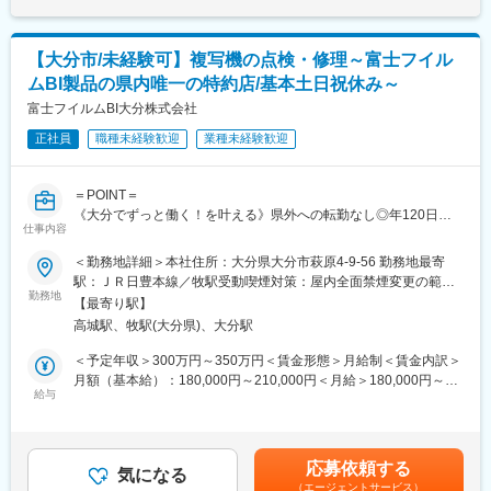
担当社数：30～50社 既存顧客：9割・新規顧客：1割
年賃金はあくまでも目安の金額であり、選考を通じて上下する可
～30社程度を担当しながら、提案力を発揮していただきます。
能性があります。月給(月額)は固定手当を含めた表記です。
・入社2～3年後：30～50社を担当し、エリアの売上を牽引する中
社内に工事部門や物流部門があり、休日／夜間の製品搬入作業や
核人材へ。
【大分市/未経験可】複写機の点検・修理～富士フイル
工事立ち会い業務等は緊急時以外ありません。
取引のある企業の約7割は継続的に稼働しているため、単なる訪問
ムBI製品の県内唯一の特約店/基本土日祝休み～
商品の発注～納期管理、納品、事務作業等についてはサポート部
営業ではなく、1社ごとに深く入り込んだ提案が可能です。
門で行うため、営業活動に専念できる環境です。（1名のサポート
富士フイルムBI大分株式会社
部門の方が1～2名の営業を担当）
★取り扱い商材が多く一度に覚えることは難しいため、商談ごと
正社員
職種未経験歓迎
業種未経験歓迎
に先輩やメーカー様に同行してもらえるので業界未経験の営業経
■キャリアアップについて
験者でも安心です。
年功序列ではなく、実力主義（成果＋プロセスも評価）なので、
＝POINT＝
年次関係なく役職に就くことが可能です。
変更の範囲：会社の定める業務
《大分でずっと働く！を叶える》県外への転勤なし◎年120日
仕事内容
休・残業月15H
■モデル年収：
業界トップ級メーカー富士フイルムBI製品の県内唯一の特約店
＜勤務地詳細＞本社住所：大分県大分市萩原4-9-56 勤務地最寄
（1）481万円…入社4年目 主任（月給:26.7万円＋賞与）
地域密着◎同社で取り扱っている複写機の点検や修理作業
駅：ＪＲ日豊本線／牧駅受動喫煙対策：屋内全面禁煙変更の範
（2）595万円…入社8年目 課長代理（月給:33.0万円＋賞与）
勤務地
囲：本文参照
（3）824万円…入社18年目 エリアマネージャー（月給:45.8万
【最寄り駅】
■採用背景：
円＋賞与）
高城駅、牧駅(大分県)、大分駅
増加する複写機および周辺機器の点検・修理依頼に対応するため
の組織強化による採用です。安定した業績維持と地域に根差した
＜予定年収＞300万円～350万円＜賃金形態＞月給制＜賃金内訳＞
■当社の特徴
サービス提供を目指しています。
月額（基本給）：180,000円～210,000円＜月給＞180,000円～
地場の工務店やリフォーム会社等に住宅設備機器を販売する商社
給与
210,000円＜昇給有無＞有＜残業手当＞有＜給与補足＞※上記イン
であり、売上も右肩上がりで、100億円を超える規模にまで成長
■業務内容：
センティブは含まれておりません。■昇給 年１回■賞与 年２回
しています。
当社は富士フイルムBIの全製品を扱う県内唯一の特約店として、
(2020年実績：計4.6ヶ月）賃金はあくまでも目安の金額であり、
今年創業140年を迎える歴史ある会社ですが、信頼や伝統を重ん
複写機の点検や修理を担当していただきます。1名あたり300台ほ
選考を通じて上下する可能性があります。月給(月額)は固定手当を
じるだけではなく、既存の殻を突き破る革新を続けたからこそ、
応募依頼する
どを担当し、1日に5~6件の訪問を行います。軽微な修理はその場
気になる
含めた表記です。
100年以上もの間、存続しています。
（エージェントサービス）