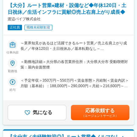
■職務詳細
【大分】ルート営業※建材・設備など◆年休120日・土
・既存取引先への訪問
日祝休／生活インフラに貢献◎売上右肩上がり成長◆
・ 商品提案（1日5～10件）
・納品時の訪問を通じた課題ヒアリング
渡辺パイプ株式会社
・見積作成、受発注、配送対応
正社員
職種未経験歓迎
・AI、ロボットなど幅広い商材の提案
■組織体制
～業界知見があるほど活躍できるルート営業／売上右肩上がり成
入社後3ヶ月は専属の教育担当がつき、 商材理解から取引先の引
長／／年休120日・土日祝休み／基本転勤なし～
き継ぎまで丁寧にサポートします。
仕事内容
内勤業務や商材メーカーとのリモート打ち合わせも行いながら、
■業務内容：
＜勤務地詳細＞大分県の各営業所住所：大分県大分市 受動喫煙対
段階的に業務に慣れていただきます。
同社は、上下水道・住宅設備・建材など、暮らしに欠かせない分
策：屋内全面禁煙
野を支える専門商社です。
勤務地
■未経験でも安心の理由
同ポジションは、建設・設備業界で培った知識や現場感を活かせ
・入社後3ヶ月は営業同行＋倉庫業務で基礎から習得
＜予定年収＞350万円～550万円＜賃金形態＞月給制＜賃金内訳＞
る、建設・設備工事に必要な商材のルート営業です。
・まずは納品業務からスタートし、段階的にステップアップ
月額（基本給）：188,000円～290,000円＜月給＞216,600円～
既存顧客中心のため、数字に追われる営業ではなく、信頼関係を
・独り立ちまで1～3年かけてじっくり育成
給与
334,100円（一律手当を含む）＜昇給有無＞有＜残業手当＞有＜
重視した働き方ができます。
・メーカー研修や展示会で専門知識も習得可能
給与補足＞※経験・能力を考慮し決定します。■昇給：年1回（7
月）■賞与：年2回（6月、12月）■モデル年収年収450万円／36歳
＜業務の特徴＞
■キャリアステップ
営業職／月収32万円（入社5年目）年収620万円／42歳営業職／月
・既存顧客中心で、長期的な信頼関係を築く営業スタイル
応募依頼する
・～3年：既存顧客対応を中心に基礎を習得
気になる
収36万円（入社7年目）年収850万円／43歳所長職／月収57万円
・業界内で高い知名度と信頼があり、営業しやすい環境
（エージェントサービス）
・3年以降：担当顧客を持ち、提案力を強化
（入社10年目）賃金はあくまでも目安の金額であり、選考を通じ
・100万点超の豊富な商品から、柔軟な提案が可能
・将来：新規開拓や所長などへのキャリアアップも可能
て上下する可能性があります。月給(月額)は固定手当を含めた表記
・全国に営業拠点を持つスケールでありつつ、地域密着型の営業
※営業力が身につく環境のため、将来的な市場価値向上にもつなが
です。
スタイル
ります
【大分市／未経験歓迎◎】ルート営業◆ノルマなし・
・現場経験や商材知見を、「提案力」という形で活かせます