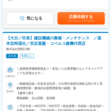
210,000円＜昇給有無＞有＜残業手当＞有＜給与補足＞※上記イン
価格帯は1,000円～500,000円と幅広いです。
■業務内容：
センティブは含まれておりません。■昇給 年１回■賞与 年２回
当社は富士フイルムBIの全製品を扱う県内唯一の特約店として、
(2020年実績：計4.6ヶ月）賃金はあくまでも目安の金額であり、
■教育体制：
複写機の点検や修理を担当していただきます。1名あたり300台ほ
選考を通じて上下する可能性があります。月給(月額)は固定手当を
営業部署の先輩とのOJT、同敷地内の工場との社内連携を通し
応募依頼する
どを担当し、1日に5~6件の訪問を行います。軽微な修理はその場
気になる
含めた表記です。
て、営業スキル・商材知識を半年～1年後に独り立ちすることを目
（エージェントサービス）
で対応し、難しいものは持ち帰り修理依頼を出します。メーカー
標に業務を習得していただきます◎
基礎研修や製品研修があるため、安心して就業いただけます。営
業活動はほとんどなく、長い付き合いのある既存顧客との取引が
＜異業種からのご活躍も多数あり！＞
メインです。拠点から1時間ほどかかる場合は直行直帰が可能で
公務員や製造などの転職者が多く、入社してからノウハウを身に
【大分／玖珠】建設機械の整備・メンテナンス ／基
す。
着けていただくことが可能です。また、入社後営業から工場での
本定時退社／安定基盤・コベルコ建機代理店
業務へキャリアチェンジされた事例もあり、経験や希望に応じて
■組織構成：
株式会社西部川崎
調整も可能です。
現在31名が就業しており、60代4名、50代11名、40代7名、30代
正社員
転勤なし
5名、20代4名が在籍しています。全員男性です。
■九州事業部：30名(男性26名、女性4名)/営業・納品を担当してい
る職員は現在8名(男性8名)、23歳～63歳まで、幅広い年齢層が働
■特徴：
いています。
＼資格取得補助制度あり！安定した企業基盤のもとでキャリアア
当社は、地域に根差し、時代の変化に合わせ自らも進化を続けな
ップを目指せます／
がら、安定した業績を維持しています。県外転勤はありませんの
仕事内容
変更の範囲：会社の定める業務
で、長く勤めていただき、しっかりと生活基盤を安定させること
■採用背景：
＜勤務地詳細＞玖珠支店住所：大分県玖珠郡玖珠町山田178-1 受
ができます。定時退社を心がけており、残業は月20時間以内で
当社は新規販売がメインですが、今後の事業拡大として整備メン
動喫煙対策：敷地内全面禁煙変更の範囲：無
す。住居手当、家族手当、退職金制度などの各種手当が充実して
テナンス部門の拡充を図りたいと考えています。将来的な中核と
勤務地
おり、様々な研修制度も準備されています
【最寄り駅】
して活躍いただける方を募集します。
豊後森駅、北山田駅、恵良駅
変更の範囲：会社の定める業務
■業務内容：
＜予定年収＞400万円～500万円＜賃金形態＞月給制＜賃金内訳＞
建設機械の整備、検査業務全般（油圧ショベル、ホイールローダ
月額（基本給）：230,000円～320,000円その他固定手当/月：