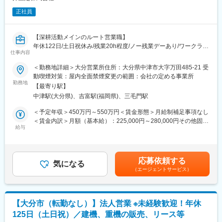
正社員
【深耕活動メインのルート営業職】
年休122日/土日祝休み/残業20h程度/ノー残業デーあり/ワークライ
仕事内容
フバランス◎
＜勤務地詳細＞大分営業所住所：大分県中津市大字万田485-21 受
◎関西トップクラスのエクステリアの専門商社で安定したキャリ
動喫煙対策：屋内全面禁煙変更の範囲：会社の定める事業所
ア！
勤務地
【最寄り駅】
◎とにかく人の良さが自慢の会社で、過去3年間の新卒採用定着率
中津駅(大分県)、吉富駅(福岡県)、三毛門駅
93%、男性育休取得率75%！
◎残業時間は20時間程！ワークライフバランス安定した生活を求
＜予定年収＞450万円～550万円＜賃金形態＞月給制補足事項なし
める方に！
＜賃金内訳＞月額（基本給）：225,000円～280,000円その他固定
◎独立経営のため、幅広いアイテムを提案することが可能！
給与
手当/月：20,000円固定残業手当/月：37,808円～46,296円（固定
残業時間20時間0分/月）超過した時間外労働の残業手当は追加支
■職務内容
給＜月給＞282,808円～346,296円（一律手当を含む）＜昇給有無
・既に取引のある顧客への営業活動となるため、受発注業務のよ
＞有＜残業手当＞有＜給与補足＞※給与詳細は、年齢・経験を考慮
応募依頼する
うなイメージが近い法人ルート営業職となります！
気になる
した上で決定■給与査定：年1回（7月）■賞与：年2回（6月、12
（エージェントサービス）
・工務店やゼネコンに対し、エクステリア並びに外装建材をお取
月）※昨年実績：冬賞与2.49カ月分 夏1.51カ月分賃金はあくまで
り扱いいただく為の営業活動を行っていただきます。
も目安の金額であり、選考を通じて上下する可能性があります。
月給(月額)は固定手当を含めた表記です。
■業務詳細
【大分市（転勤なし）】法人営業 ※未経験歓迎！年休
・既にお取引のあるお客様よりお声掛けをいただることが多いで
125日（土日祝）／建機、重機の販売、リース等
す。