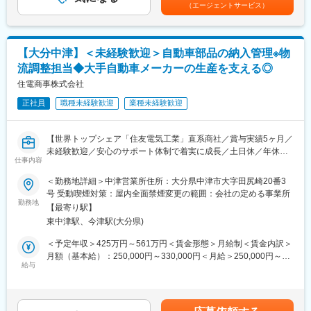
（前年度実績）■手当：資格手当、役職手当、皆勤手当（10,000
（エージェントサービス）
円）※固定残業代は16H分～20H分、29,000円～42,000円を支
給。超過分は別途支給。（その他手当が支給される場合は別途定
めあり） 賃金はあくまでも目安の金額であり、選考を通じて上下
する可能性があります。月給(月額)は固定手当を含めた表記です。
【大分中津】＜未経験歓迎＞自動車部品の納入管理※物
流調整担当◆大手自動車メーカーの生産を支える◎
住電商事株式会社
正社員
職種未経験歓迎
業種未経験歓迎
【世界トップシェア「住友電気工業」直系商社／賞与実績5ヶ月／
未経験歓迎／安心のサポート体制で着実に成長／土日休／年休
仕事内容
128日／長期休暇充実】
＜勤務地詳細＞中津営業所住所：大分県中津市大字田尻崎20番3
自動車部品のワイヤーハーネスや光ファイバなどで世界トップシ
号 受動喫煙対策：屋内全面禁煙変更の範囲：会社の定める事業所
ェアを誇る「住友電気工業」の直系商社です。
勤務地
【最寄り駅】
自動車製造に必要となる部品の安定供給に貢献しています。
東中津駅、今津駅(大分県)
本ポジションは、営業職をバックオフィスで支える、物流調整担
＜予定年収＞425万円～561万円＜賃金形態＞月給制＜賃金内訳＞
当となります。（営業部門の所属になりますが、営業職ではあり
月額（基本給）：250,000円～330,000円＜月給＞250,000円～
ません。）
給与
330,000円＜昇給有無＞有＜残業手当＞有＜給与補足＞※経験、能
顧客との直接調整もあるため、自分の仕事が大手自動車メーカー
力、スキル等を考慮し、当社規定により決定します。■賞与：年2
の生産を支え、大きなやりがいを感じていただける仕事です。
回（6月、12月）※年間5ヶ月（2025年度実績）■昇給：年1回賃金
はあくまでも目安の金額であり、選考を通じて上下する可能性が