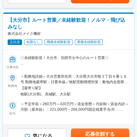
で対応し、難しいものは持ち帰り修理依頼を出します。メーカー
300社を超えるメーカーの中から最適なプランを提案する中で、
基礎研修や製品研修があるため、安心して就業いただけます。営
顧客のビジネスをバックアップする会員サービス「DENサポー
業活動はほとんどなく、長い付き合いのある既存顧客との取引が
ト」や現場調査から施工までをワンストップで担う「D-FAS」に
メインです。拠点から1時間ほどかかる場合は直行直帰が可能で
続き、リフォームに特化したポータルサイト「Riho」等、他社が
【大分市】ルート営業／未経験歓迎！ノルマ・飛び込
す。
簡単に行うことのできないサービスを次々に生み出し続けてお
みなし
り、お客様にも高くご評価いただいております.
■組織構成：
株式会社メイク機材
現在31名が就業しており、60代4名、50代11名、40代7名、30代
正社員
転勤なし
職種未経験歓迎
業種未経験歓迎
5名、20代4名が在籍しています。全員男性です。
変更の範囲：会社の定める業務
■特徴：
◇未経験歓迎！大分市、別府市を中心のルート営業◇
当社は、地域に根差し、時代の変化に合わせ自らも進化を続けな
がら、安定した業績を維持しています。県外転勤はありませんの
仕事内容
代理店であるＴＯＴＯ、ＬＩＸＩＬ、ブリヂストン、三菱電機、
で、長く勤めていただき、しっかりと生活基盤を安定させること
因幡電工を取り扱い商材として空調機器・資材、衛生陶器・配管
＜勤務地詳細＞大分営業所住所：大分県大分市牧３丁目６番１８
ができます。定時退社を心がけており、残業は月20時間以内で
材を施工店に向けて販売する仕事になります。管工機材商社とし
号 勤務地最寄駅：日豊本線／牧駅受動喫煙対策：敷地内全面禁煙
す。住居手当、家族手当、退職金制度などの各種手当が充実して
て幅広い商品を提供しております。
勤務地
変更の範囲：会社の定める事業所
おり、様々な研修制度も準備されています
【最寄り駅】
牧駅(大分県)、高城駅、大分駅
【１日の流れ】既存客の訪問・新規営業・見積作成 他
変更の範囲：会社の定める業務
【社用車使用】主に軽トラック（ＭＴ）・普通車（プロボック
＜予定年収＞280万円～420万円＜賃金形態＞月給制＜賃金内訳＞
ス）
月額（基本給）：221,000円～266,000円固定残業手当/月：
給与
29,000円～42,000円（固定残業時間16時間0分/月）超過した時間
外労働の残業手当は追加支給＜月給＞250,000円～308,000円（一
律手当を含む）＜昇給有無＞有＜残業手当＞有＜給与補足＞■昇
変更の範囲：会社の定める業務
給：1,000～10,000円（前年度実績）■賞与：年2回 100,000円～
応募依頼する
気になる