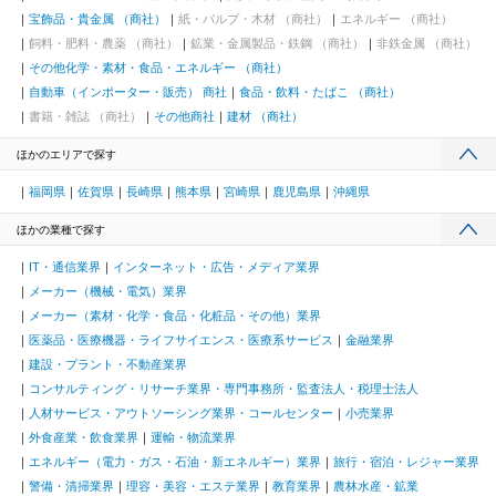
宝飾品・貴金属 （商社）
紙・パルプ・木材 （商社）
エネルギー （商社）
飼料・肥料・農薬 （商社）
鉱業・金属製品・鉄鋼 （商社）
非鉄金属 （商社）
その他化学・素材・食品・エネルギー （商社）
自動車（インポーター・販売） 商社
食品・飲料・たばこ （商社）
書籍・雑誌 （商社）
その他商社
建材 （商社）
ほかのエリアで探す
福岡県
佐賀県
長崎県
熊本県
宮崎県
鹿児島県
沖縄県
ほかの業種で探す
IT・通信業界
インターネット・広告・メディア業界
メーカー（機械・電気）業界
メーカー（素材・化学・食品・化粧品・その他）業界
医薬品・医療機器・ライフサイエンス・医療系サービス
金融業界
建設・プラント・不動産業界
コンサルティング・リサーチ業界・専門事務所・監査法人・税理士法人
人材サービス・アウトソーシング業界・コールセンター
小売業界
外食産業・飲食業界
運輸・物流業界
エネルギー（電力・ガス・石油・新エネルギー）業界
旅行・宿泊・レジャー業界
警備・清掃業界
理容・美容・エステ業界
教育業界
農林水産・鉱業