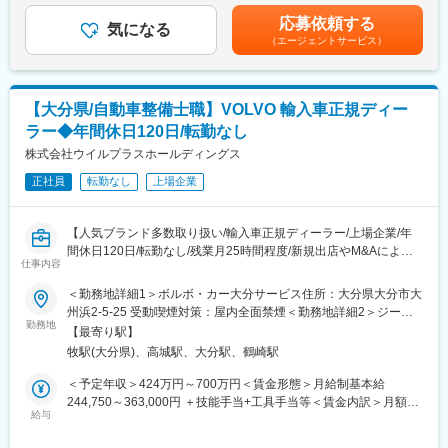
品など
験・年齢等を考慮し、決定致します。■昇給：年1回（4月）■賞
け込んでいる様々な紙製品の印刷・加工に、当社の製品が使われ
応募依頼する
取引先：九州の建設会社や建設機器レンタル・リース会社が中心
気になる
与：年2回（7月、12月）賃金はあくまでも目安の金額であり、選
ています。
（エージェントサービス）
考を通じて上下する可能性があります。月給(月額)は固定手当を含
競合他社が参入しにくいニッチな業界で、トップクラスのシェア
【具体的な業務】
めた表記です。
を誇っています。
・既存顧客の深耕：定期訪問でニーズをヒアリングし、最適な提
案を実施
■当社の特徴：
【大分県/自動車整備士職】VOLVO 輸入車正規ディー
・メーカーとの調整：仕様・納期・価格の交渉
主に紙にまつわる機器を扱うメーカー商社です。グループ会社で
ラー◆年間休日120日/転勤なし
・事務処理・契約対応：見積作成、契約書、受発注管理
あるデュプロの製品だけではなく、様々な会社の製品を幅広く取
・納入立会い・アフターフォロー：納品時の現場対応、導入後の
株式会社ウイルプラスホールディングス
り扱っている当社は、IT機器やソリューションシステムのメンテ
調整・修理
ナンスを100％自社要員で対応するサービス体制が整っており、
正社員
転勤なし
上場企業
・プロジェクト管理：顧客とメーカーの間に立ち、納期調整や課
自社内でのシステム開発で顧客のあらゆるニーズに対応していま
題解決をサポート
す。顧客が求めているものを幅広く取りそろえ、顧客の期待に応
えられるように会社として成長してきました。
【人気ブランド多数取り扱い/輸入車正規ディーラー/上場企業/年
■組織構成：
間休日120日/転勤なし/残業月25時間程度/新規出店やM&Aにより
大分支店は5名（男性4名、女性1名）
仕事内容
企業規模拡大中】
50代：2名、40代：2名、30代：1名のアットホームなチームで
変更の範囲：会社の定める業務
＜勤務地詳細1＞ボルボ・カー大分サービス住所：大分県大分市大
す。
★★業務内容★★
州浜2-5-25 受動喫煙対策：屋内全面禁煙＜勤務地詳細2＞ジープ
当社の輸入車正規ディーラー店舗にて、エンドユーザー向けに
勤務地
大分住所：大分県大分市日岡3丁目5-12 受動喫煙対策：屋内全面
■入社後の流れ：
【最寄り駅】
車検や点検整備・修理・パーツの取り付け等の整備業務に従事い
禁煙
建設機械等のレンタル事業を営む「(株)南陽レンテック」の営業所
牧駅(大分県)、高城駅、大分駅、鶴崎駅
ただきます。
にて、先輩から教えてもらいながら機械整備・点検等の業務を担
＜予定年収＞424万円～700万円＜賃金形態＞月給制基本給
当いただきます。
◇車検/点検整備、一般整備
244,750～363,000円 ＋技能手当+工具手当等＜賃金内訳＞月額
・設機械等のメンテナンスや納車業務をサポートすることによ
◇事故時の修理
給与
（基本給）：251,250円～421,000円その他固定手当/月：1,500円
り、営業活動で提案する商品の知識を習得する（用途や機械の仕
◇パーツ取り付けやパーツ交換
＜月給＞252,750円～422,500円＜昇給有無＞有＜残業手当＞有＜
組み、取扱方法等）