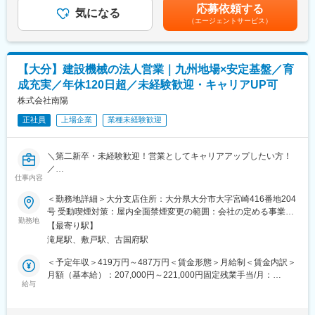
給：年1回■賞与：年2回※インセンティブ制度あり賃金はあくまで
応募依頼する
態です。
気になる
も目安の金額であり、選考を通じて上下する可能性があります。
■組織構成
（エージェントサービス）
月給(月額)は固定手当を含めた表記です。
全体21名が在籍、内3名(男性:2名、女性:1名)が中津営業所に駐在
■業務概要：
一般企業や官公庁、物流・通販業、印刷・製本会社、新聞販売店
■教育体制
などあらゆる業者に向け、デュプロ製品の提案営業をお任せしま
先輩社員によるOJTで業務を習得、実務を通じて納期管理や顧客
【大分】建設機械の法人営業｜九州地場×安定基盤／育
す。
対応を学びます。未経験入社の社員も活躍しており、相談しやす
成充実／年休120日超／未経験歓迎・キャリアUP可
い環境です！
■具体的には：
株式会社南陽
【扱う商材】
■キャリアパス
正社員
上場企業
業種未経験歓迎
印刷機や丁合機（印刷したものを本や冊子の形に整える機械）、
デリバリー業務を軸に経験を積み、将来的には調整業務全体を担
紙折機を中心に、バーコードを読み取る機械や印刷物にニス加工
うポジションへ。適性に応じ業務幅を広げ、物流・営業双方の知
をする機械など幅広く取り扱います。
見を持つ人材を目指せます。（キャリア形成の一環で拠点異動の
＼第二新卒・未経験歓迎！営業としてキャリアアップしたい方！
【提案先】
可能性あり）
／
一般企業から官公庁まで様々です。また、印刷工場や新聞販売
仕事内容
営業としてキャリアアップしたい方、大歓迎！
店、通販会社でもニーズがあります。9割以上が既存顧客です。
変更の範囲：会社の定める業務
FAシステムから環境プラントまで、お客様の多様なニーズに応え
＜勤務地詳細＞大分支店住所：大分県大分市大字宮崎416番地204
※新規開拓はグループ内の別会社が担当しています。
る安定企業で働きませんか？
号 受動喫煙対策：屋内全面禁煙変更の範囲：会社の定める事業所
平均勤続年数13年で腰を据えて長く働ける環境です！
勤務地
（リモートワーク含む）
■働く環境：
【最寄り駅】
システム導入などの改革により、朝は8：00以降、夜は19：00に
滝尾駅、敷戸駅、古国府駅
■業務概要：
はクローズします。
建設機械の販売をお任せします。
＜予定年収＞419万円～487万円＜賃金形態＞月給制＜賃金内訳＞
誰もが業務終了後、すぐに帰る雰囲気の中で働くことができま
営業の流れは 「仕入 → 販売 → アフターフォロー → 次回ニーズ
月額（基本給）：207,000円～221,000円固定残業手当/月：
す。
発掘」
給与
49,200円～58,700円（固定残業時間30時間0分/月）超過した時間
既存顧客への定期訪問がメインです。
外労働の残業手当は追加支給＜月給＞256,200円～279,700円（一
■魅力：
取扱商品：土木・建設機械、環境関連機器、産業用車両、機械部
律手当を含む）＜昇給有無＞有＜残業手当＞有＜給与補足＞■経
新聞の折り込みチラシや、圧着ハガキ、通販のDMなど、生活に溶