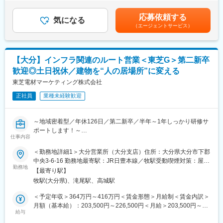
◇故障診断
給与補足＞想定残業代25時間分＋想定インセンティブ＋技能手当
・お客様とのコミュニケーションの中で出てくることの多い業界
◇アドバイザーへの作業内容共有連携
＋工具手当等を含む・残業代（1分単位で支給。1か月平均残業時
の専門用語を理解する（機械の通称や型式等）
応募依頼する
気になる
間:25時間）・インセンティブ別途支給・賞与 年２回支給
（エージェントサービス）
【教育体制】
（6月,12月）・給与改定 年２回（7月,1月）・工具手当・技能手
■ここが魅力！
業務はOJTで習得いただきます。
当・役職手当賃金はあくまでも目安の金額であり、選考を通じて
・磁場顧客と深い関係構築が可能！：
・人事オリエンテーション：入社日に人事より会社規程や勤怠の
上下する可能性があります。月給(月額)は固定手当を含めた表記で
九州地場顧客の深耕営業がメインとなるので、1社1社に真摯に向
説明を行います。
す。
き合う営業スタイルを学ぶことができます。
【大分】インフラ関連のルート営業＜東芝G＞第二新卒
・営業推進室研修 ：営業の販売促進部門より、全3回の研
提案営業でスキルアップ：「仕様・価格・納期」をバランスよく
歓迎◎土日祝休／建物を“人の居場所”に変える
修を行います。
考えながら提案
（入社時・入社より１か月・入社よ
東芝電材マーケティング株式会社
アットホームな職場：少数精鋭で一人ひとりをじっくり育成
り３か月）
働きやすさ◎：月残業平均20時間、年間休日120日以上
正社員
業種未経験歓迎
・ブラザー/シスター制度 ：入社より最長で半年間、先輩社員が教
キャリアアップ可能：営業力＋専門知識で市場価値UP！
育担当として１名付き、OJTで指導をいたします。
・メーカー研修 ：メーカー主催の研修に参加いただく
■こんな方にピッタリ！
～地域密着型／年休126日／第二新卒／半年～1年しっかり研修サ
事がございます。
第二新卒で営業に挑戦したい
ポートします！～
ブランドや商品理解を深める貴重な
仕事内容
未経験から専門知識を身につけたい
＼おススメポイント／
機会です。
長く安定して働ける環境を探している
★大手東芝グループで、顧客基盤、経営基盤が安定しています！
＜勤務地詳細1＞大分営業所（大分支店）住所：大分県大分市下郡
★第二新卒！半年～1年しっかり研修サポートします！
中央3-6-16 勤務地最寄駅：JR日豊本線／牧駅受動喫煙対策：屋内
変更の範囲：会社の定める業務
★100％既存顧客のため、新規開拓のプレッシャーがなく、顧客
勤務地
全面禁煙＜勤務地詳細2＞佐伯営業所住所：大分県 佐伯市長島町
【最寄り駅】
との関係構築に集中できます◎
1-6-20受動喫煙対策：屋内全面禁煙＜勤務地詳細3＞中津営業所住
牧駅(大分県)、滝尾駅、高城駅
★年間休日126日！土日祝休みでワークライフバランスも整いま
所：大分県 中津市永添336-3受動喫煙対策：屋内全面禁煙変更の
す♪
範囲：会社の定める事業所
＜予定年収＞364万円～416万円＜賃金形態＞月給制＜賃金内訳＞
月額（基本給）：203,500円～226,500円＜月給＞203,500円～
■職務内容
給与
226,500円＜昇給有無＞有＜残業手当＞有＜給与補足＞※上記年収
オフィスも、学校も、病院も、マンションも、工場もーーー