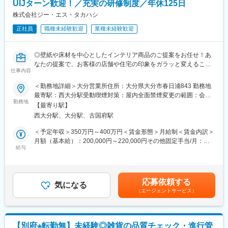
50社程度を担当
UIJターン歓迎！／充実の研修制度／年休125日
合いすることになりますので、関係性作りは重要となります。輸
入社当初：新規7割・既存3割
入車と言う商材を通じ、お客様に「豊かさ・楽しさ・歓び」を提
株式会社ジー・エス・タカハシ
顧客基盤構築後：既存8割・新規2割
供することが我々の使命です。
自ら開拓した顧客は、定年まで長く担当して頂く想定です。
正社員
職種未経験歓迎
業種未経験歓迎
※身内への販売を強制することは一切ありません
変更の範囲：会社の定める業務
■組織構成：
◎壁紙や床材を中心としたインテリア商品のご提案をお任せ！あ
【活躍している社員例】
なたの提案で、お客様の店舗や住宅の印象をガラッと変えること
・2022年入社 26歳 前職：ブライダル営業職
仕事内容
ができます。
・2023年入社 24歳 前職：警視庁
◎半年間は「壁紙とは」「取り付け方」など商材知識を覚え、お
＜勤務地詳細＞大分営業所住所：大分県大分市春日浦843 勤務地
・2019年入社 34歳 前職：アパレル販売
客様対応になれるところからスタートします！これまで業種業界
最寄駅：西大分駅受動喫煙対策：屋内全面禁煙変更の範囲：会社
シフトの調整次第では土日にお休みを取ることもでき、プライベ
問わず、様々な経験をお持ちの方が入社し、活躍されておりま
勤務地
の定める事業所
ートとのバランスを大切にしながら働くことができます。
【最寄り駅】
す！
西大分駅、大分駅、古国府駅
◎完全週休2日制、土日祝休み、年休125日、携帯電話は会社に置
■オススメPOINT：
いて帰るなど、ワークライフバランスが取れる環境です。
＜予定年収＞350万円～400万円＜賃金形態＞月給制＜賃金内訳＞
◎【評価制度】年2回、上長と目標設定および振り返りを行いま
月額（基本給）：200,000円～220,000円その他固定手当/月：
す。定量面はもちろん定性面（プロセス）も重視しており、実績
■仕事内容：
給与
10,000円固定残業手当/月：70,000円（固定残業時間45時間0分/
に応じて明確な評価を得られます。
インテリア工事店へのルート営業を担当いただきます。
月）超過した時間外労働の残業手当は追加支給＜月給＞280,000
◎【チームプレー】ノルマは個人単位で厳しく課せられてはおら
・内装工事店、表具店等を訪問、商品の提案、カタログ配付
円～300,000円（一律手当を含む）＜昇給有無＞有＜残業手当＞
ず、店舗ごとにたてられています。
・現場納品、現場実測、見積作成
有＜給与補足＞■昇給：あり■賞与：年2回（計3.20ヶ月分※前年度
◎【キャリアパス】販売のスペシャリスト、もしくは、マネジメ
応募依頼する
・工事関係者との打合せ、職人の手配
気になる
実績）■固定残業手当：45時間分を営業手当として支給■その他固
ント層（店長）へのキャリアなどがあります。
（エージェントサービス）
・新規先訪問活動 等
定手当：・住宅（一律）手当：10,000円賃金はあくまでも目安の
◎【高水準の環境】育休後復帰率94％、男性育休取得実績有り、
金額であり、選考を通じて上下する可能性があります。月給(月額)
有給消化日数8.7日／年、社員持株会（奨励金50％※上場企業でも
まずは取引先との関係構築が基本となるため、ルート営業中心で
は固定手当を含めた表記です。
トップクラス）等、安心して長期就業出来る環境です。
す。これまでの業務経験だけでなく、明るく、ハキハキとコミュ
【別府※転勤無】未経験◎雑貨の品質チェック・進行管