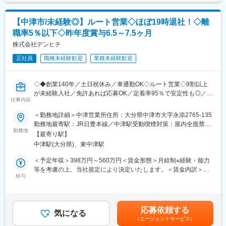
基本給の6.5ヶ月分～7.5ヶ月分/年■手当：格付け手当＋その他手当
ります
賃金はあくまでも目安の金額であり、選考を通じて上下する可能
社内に工事部門や物流部門があり、休日／夜間の製品搬入作業や
性があります。月給(月額)は固定手当を含めた表記です。
■企業の特徴／魅力
【中津市/未経験◎】ルート営業◇ほぼ19時退社！◇離
工事立ち会い業務等は緊急時以外ありません。
・製造業を支える産業機器商社として、 お客様の生産性向上に貢
職率5％以下◇昨年度賞与6.5～7.5ヶ月
商品の発注～納期管理、納品、事務作業等についてはサポート部
献しています。
門で行うため、営業活動に専念できる環境です。
株式会社デンヒチ
・ AIやロボットなどの最新技術も扱い、 自動車・スマートフォ
ン・住宅関連など、 幅広い業界のモノづくりを支えています。
正社員
職種未経験歓迎
業種未経験歓迎
■モデル年収例：
・長年の取引で築いた安定した顧客基盤があり、 営業アシスタン
・498万円 入社7年目 主任：月給28.7万円＋賞与
トのサポート体制も整っているため、 未経験の方でも安心して取
・606万円 入社11年目 課長代理：月給37.5万円＋賞与
り組める環境です。
◇◆創業140年／土日祝休み／車通勤OK◇ルート営業◇9割以上
・743万円 入社16年目 エリアマネージャー：月給47.7万円＋
が未経験入社／免許あれば応募OK／定着率95％で安定性も◎／生
賞与
仕事内容
変更の範囲：会社の定める業務
活に必要不可欠な商材で暮らしを支える／家族・住宅手当や資格
取得制度など福利厚生充実◆◇
＜勤務地詳細＞中津営業所住所：大分県中津市大字永添2765-135
■ キャリアアップ
変更の範囲：会社の定める業務
勤務地最寄駅：JR日豊本線／中津駅受動喫煙対策：屋内全面禁煙
成果＋プロセスの両軸評価（実力主義）のため、年次に関係なく
◎携帯電話の販売・ホテルマンなど9割以上の方が業界未経験で入
勤務地
変更の範囲：会社の定める事業所
昇進可能な環境です！
【最寄り駅】
社！
主任 → 課長代理 → 課長 → 営業所長 → エリアマネージャーと、
中津駅(大分県)、東中津駅
営業経験を活かし、早期にマネジメント層を目指したい方に最適
■主な業務内容
＜予定年収＞398万円～560万円＜賃金形態＞月給制※経験・能力
の環境です！
リフォーム総合支援商社である当社にて、住宅設備機器などの販
等を考慮の上、当社規定により決定いたします。＜賃金内訳＞月
売業務をお任せします。
給与
額（基本給）：188,000円～222,500円固定残業手当/月：50,367
■ 入社後の流れ
＜提案先＞住宅工務店やハウスメーカー、リフォーム会社等
円～132,610円（固定残業時間35時間0分/月）超過した時間外労
・入社後2週間：業界知識や商品理解、社内システム操作、見積作
＜商材＞300社以上のメーカーの建築資材やキッチン・トイレな
働の残業手当は追加支給＜月給＞238,367円～355,110円（一律手
成などを習得。
どの水回りの設備（給湯器やバスユニット、太陽光等）
当を含む）＜昇給有無＞有＜残業手当＞有＜給与補足＞■昇給：年
・入社～3か月程度：上司・先輩の営業に同行しながら、商材特性
応募依頼する
＜営業スタイル＞既存顧客へのルート営業、新規開拓（週1回程
気になる
1回（10月）■賞与：年３回定期賞与2回（夏期7月、冬期12月）決
や既存顧客との関係性を理解。
（エージェントサービス）
度）
算賞与1回（10月）※前年度実績：基本給の6.5ヶ月分～7.5ヶ月分/
・入社3～6か月：既存顧客の一部を引き継ぎ、担当営業として20