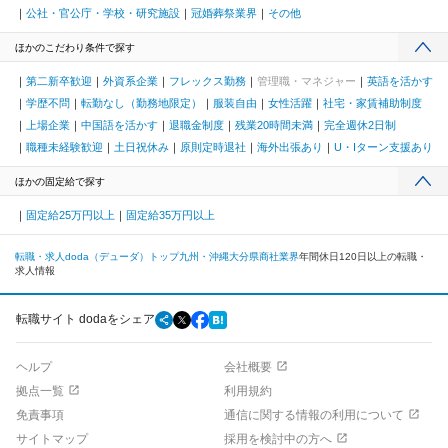
公社・官公庁・学校・研究施設
冠婚葬祭業界
その他
ほかのこだわり条件で探す
第二新卒歓迎
外資系企業
フレックス勤務
管理職・マネジャー
英語を活かす
学歴不問
転勤なし（勤務地限定）
服装自由
女性活躍
社宅・家賃補助制度
上場企業
中国語を活かす
退職金制度
残業20時間未満
完全週休2日制
職種未経験歓迎
土日祝休み
原則定時退社
海外出張あり
U・Iターン支援あり
ほかの固定給で探す
固定給25万円以上
固定給35万円以上
転職・求人doda（デューダ）トップ
九州・沖縄
大分県
商社業界
年間休日120日以上の転職・
求人情報
転職サイト dodaをシェア
ヘルプ
会社概要
拠点一覧
利用規約
免責事項
通信に関する情報の利用について
サイトマップ
採用を検討中の方へ