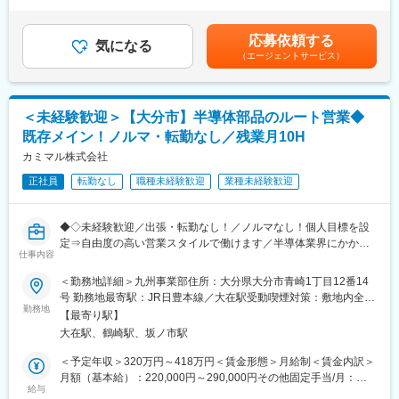
は、時間外勤務時間30時間、前年度実績賞与支給額を含んでお
あなたが何気なく通っているその建物、実は当社の扱う商品で“動
り、詳細はスキル・経験を考慮し決定いたします。■昇給：年1回
いている”かもしれません。
■賞与：年2回賃金はあくまでも目安の金額であり、選考を通じて
応募依頼する
それらすべてに、明かりや空気、安全を届ける設備があります。
気になる
上下する可能性があります。月給(月額)は固定手当を含めた表記で
（エージェントサービス）
私たちは、「建物が人の居場所になる瞬間」を支える営業です。
す。
【詳細】
・得意先へ訪問し、製品PRや打ち合わせなどの営業活動（既存顧
＜未経験歓迎＞【大分市】半導体部品のルート営業◆
客が100％）
既存メイン！ノルマ・転勤なし／残業月10H
・問い合わせ対応や見積り作成などの事務作業
・アイテムの商品管理や手配、納品
カミマル株式会社
※内勤：外勤＝5:5ほど。出張はなく、基本的に近距離での訪問で
正社員
転勤なし
職種未経験歓迎
業種未経験歓迎
す。
※お客様は電気工事店、工務店などがメインになります。
◆◇未経験歓迎／出張・転勤なし！／ノルマなし！個人目標を設
■入社後の流れ・研修制度：
定⇒自由度の高い営業スタイルで働けます／半導体業界にかかわ
半年から1年かけて受注入力や在庫・入出庫の検品、配送などを通
仕事内容
る事業で経営基盤安定◇◆
じて商品知識を覚えて頂き、担当顧客を理解して頂くことからス
＜勤務地詳細＞九州事業部住所：大分県大分市青崎1丁目12番14
タート！
■採用背景：
号 勤務地最寄駅：JR日豊本線／大在駅受動喫煙対策：敷地内全面
営業の基礎(訪問や提案の仕方)に関しても、外部講師の研修があり
増収増益に伴う組織拡大による採用となります。
勤務地
禁煙変更の範囲：会社の定める事業所
ますので、未経験の方も安心して活躍できます！
【最寄り駅】
大分事業所と工場が同敷地内にあるため、工場と直接コミュニケ
その後は先輩社員に同行して、現場での営業を学びます。徐々に
大在駅、鶴崎駅、坂ノ市駅
ーションも多く、普段の社内連携やOJTを通してスキル・知見を
担当顧客を持っていただき、将来的には約30~40社程度お任せし
身に着けられます◎
＜予定年収＞320万円～418万円＜賃金形態＞月給制＜賃金内訳＞
たいと思っています。
月額（基本給）：220,000円～290,000円その他固定手当/月：
■業務内容：
給与
10,000円＜月給＞230,000円～300,000円＜昇給有無＞有＜残業手
■同社の営業について：