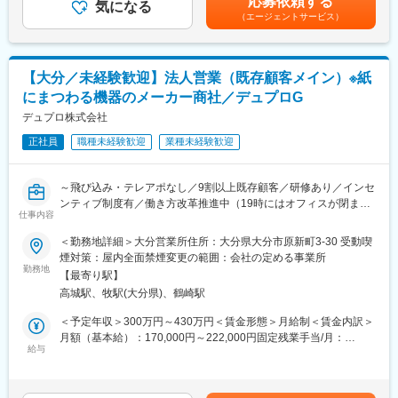
応募依頼する
■業務概要
気になる
あります。月給(月額)は固定手当を含めた表記です。
（エージェントサービス）
・自動車用ワイヤーハーネス及び電子機器等の納入管理
・関係各所と連携し、「決められた通りに確実に届ける」ことが
ミッション
【大分／未経験歓迎】法人営業（既存顧客メイン）※紙
■連携先および具体的業務
にまつわる機器のメーカー商社／デュプロG
◇社内（営業・見積チーム）との連携
・入出荷製品の納期管理を担いながら、営業チーム（見積担当）
デュプロ株式会社
と連携
正社員
職種未経験歓迎
業種未経験歓迎
・価格条件の確認や製品立ち上がり時期のすり合わせを行い、出
荷スケジュールを構築
◇仕入れ先＝住友電装（自動車部品メーカー）との生産調整
～飛び込み・テレアポなし／9割以上既存顧客／研修あり／インセ
・住友電装と連携し生産状況の確認や供給計画を調整
ンティブ制度有／働き方改革推進中（19時にはオフィスが閉まり
・製造現場の状況を踏まえた納入計画を組み、安定供給を支えま
仕事内容
ます）／印刷・丁合機・折紙機のリーディングカンパニー～
す
＜勤務地詳細＞大分営業所住所：大分県大分市原新町3-30 受動喫
◇顧客＝大手自動車メーカーとの調整
■募集背景：
煙対策：屋内全面禁煙変更の範囲：会社の定める事業所
・調達・工務・企画部門とやり取りし、納期や供給状況を共有
営業部門の体制強化を図るため、今回新たに人員を募集します。
勤務地
・異常気象時は輸送手段の変更を協議し、追加コストの回収交渉
【最寄り駅】
製品知識から業務内容まで丁寧に研修していきますので、未経験
も担当
高城駅、牧駅(大分県)、鶴崎駅
の方でも大歓迎です。
・生産変動による余剰品の買取交渉なども実施
＜予定年収＞300万円～430万円＜賃金形態＞月給制＜賃金内訳＞
■業界安定性について：
月額（基本給）：170,000円～222,000円固定残業手当/月：
■商材
WEB化、ペーパーレス化が叫ばれて久しいですが、当社は官公庁
給与
40,000円～50,000円（固定残業時間30時間0分/月）超過した時間
自動車内部に使われるワイヤーハーネスや電子機器は、電気信号
や学校等、そんな中でも紙で対応する必要がある領域において強
外労働の残業手当は追加支給＜月給＞210,000円～272,000円（一
をつなぐ重要部品であり、安定供給が求められる製品群です。
みが発揮できています。また、取り扱い危機は特許の塊のような
律手当を含む）＜昇給有無＞有＜残業手当＞有＜給与補足＞■昇
自分の調整が自動車生産を支えている実感を得られます！
もので、参入障壁も高いため、安定して増員採用ができている状