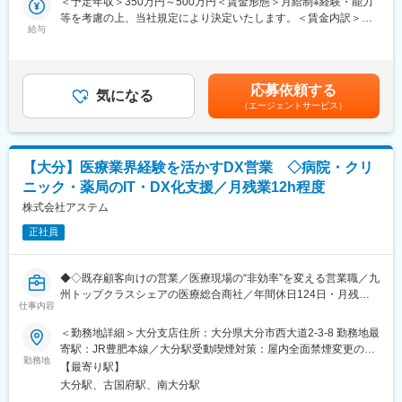
＜予定年収＞350万円～500万円＜賃金形態＞月給制※経験・能力
・お客様先：日本製鉄、JFEスチール、三菱重工業などになりま
等を考慮の上、当社規定により決定いたします。＜賃金内訳＞月
取引先の約9割が卸問屋であり、関係構築や継続的な提案が重要な
す。
給与
額（基本給）：202,000円～296,000円固定残業手当/月：48,000
営業スタイルです。社内のデザイン・製造担当と連携しながら、
・商品：鉄を作るための機械に関わる製品
円～69,000円（固定残業時間30時間0分/月）超過した時間外労働
お客様ごとの土産店・水族館・動物園などに合うラインナップを
(工作機械、部品、工業用カメラなど)
の残業手当は追加支給＜月給＞250,000円～365,000円（一律手当
提案していきます。
・購入品の納品
を含む）＜昇給有無＞有＜残業手当＞有＜給与補足＞■賞与：年2
応募依頼する
・見積書や必要書類の作成
気になる
回（7月、12月）※平均支給額6ヶ月分■昇給：年1回■年収例：年収
■扱う商品・ブランド：
（エージェントサービス）
・お客様からの問い合わせや相談対応
800万円／40歳年収540万円／30歳年収375万円／24歳賃金はあ
・修学旅行向けご当地土産シリーズ
・お客様先へご訪問し、対面での信頼関係構築
くまでも目安の金額であり、選考を通じて上下する可能性があり
・水族館・動物園向け「推しいろ」シリーズ
ます。月給(月額)は固定手当を含めた表記です。
・おみくじ雑貨、キャラクター雑貨、文具、バッグ、ヘアアクセ
※日々お客様から「こんなものはないか」「商品が故障したから修
サリー、和雑貨など多彩なアイテム
【大分】医療業界経験を活かすDX営業 ◇病院・クリ
理に出したい」などの問い合わせや、ご相談があった際も対応し
ニック・薬局のIT・DX化支援／月残業12h程度
ます。実際にお客様の元へ足を運び、対面して話して信頼を獲得
■組織構成・働き方：
していきます。
株式会社アステム
営業部は3名体制の少数精鋭組織です。経営層との距離も近く、売
場での気づきや企画アイデアがダイレクトに商品づくりへ反映さ
正社員
■組織構成：
れる環境です。
君津支店は8名在籍しています。
(支店長40代、40代1名、30代4名、20代2名)
変更の範囲：会社の定める業務
◆◇既存顧客向けの営業／医療現場の“非効率”を変える営業職／九
州トップクラスシェアの医療総合商社／年間休日124日・月残業
■魅力ポイント：
仕事内容
12h程度と就業環境◎◇◆
【顧客フォローに集中し、信頼をコツコツ積みあげられる仕事】
■業務内容
＜勤務地詳細＞大分支店住所：大分県大分市西大道2-3-8 勤務地最
1人あたりの担当クライアントは1件～2件なので、1件1件の顧客
大分市を中心に病院やクリニック、調剤薬局を中心に、医療現場
寄駅：JR豊肥本線／大分駅受動喫煙対策：屋内全面禁煙変更の範
フォローに集中できます。「売って終わり」ではないため、長期
の「困りごと」をIT・システムで解決する提案型の営業活動を担
勤務地
囲：会社の定める事業所（リモートワーク含む）
的に信頼を重ね、大きな課題やニーズを解決する際は自分の達成
【最寄り駅】
当いただきます。
感、充実感も大きいです。
大分駅、古国府駅、南大分駅
医療現場が効率よく医療を続けられる仕組みをつくる、医療機関