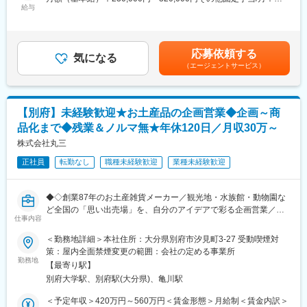
等）および産業機械の整備全般（発電機、溶接機等）を担当して
給与
10,000円～30,000円＜月給＞240,000円～350,000円＜昇給有無
いただきます。具体的には以下の業務を行います：
＞有＜残業手当＞有＜給与補足＞■昇給：月1,000～10,000円(昨年
- 油圧ショベル、ホイールローダなど建設機械の整備、検査
実績)■賞与：年3回(計4.5か月分：昨年実績)賃金はあくまでも目安
- 発電機、溶接機など産業機械の整備
の金額であり、選考を通じて上下する可能性があります。月給(月
応募依頼する
- 定期点検および修理業務
気になる
額)は固定手当を含めた表記です。
（エージェントサービス）
- 顧客訪問による現地修理対応
作業着や安全靴の支給があり、資格取得補助制度も利用できま
す。
【別府】未経験歓迎★お土産品の企画営業◆企画～商
品化まで◆残業＆ノルマ無★年休120日／月収30万～
■組織情報：
配属先には30代の工場長を含む整備スタッフ4名が在籍していま
株式会社丸三
す。（30代3名、50代1名）和気あいあいとした職場環境で、チー
正社員
転勤なし
職種未経験歓迎
業種未経験歓迎
ムワークを重視しながら業務を進めています。
■業務魅力：
◆◇創業87年のお土産雑貨メーカー／観光地・水族館・動物園な
・コベルコ様製品だけでなく、様々なメーカ様の製品や年式の新
ど全国の「思い出売場」を、自分のアイデアで彩る企画営業／完
しいものから古いものまで、多種多様な製品を取扱う専門的な業
仕事内容
全週休二日・残業ほぼなし／別府から全国マーケットを担当◇◆
務です。
＜勤務地詳細＞本社住所：大分県別府市汐見町3-27 受動喫煙対
・難しい反面、知識を習得していく度に面白みを感じられるとと
■入社後について
策：屋内全面禁煙変更の範囲：会社の定める事業所
もに、販売した機械が、たくさんの顧客のもとで活躍し、顧客に
・先輩社員が同行し、OJT形式で手厚くフォローします！
勤務地
喜んでもらうことにやりがいを見つけることができます。
【最寄り駅】
・地域の競合他社と比較して整備士（サービスマン）が多い体制
別府大学駅、別府駅(大分県)、亀川駅
■採用背景：
が顧客からも高い支持を得ており、安定した基盤を有していま
観光需要の回復とオリジナルブランド強化に伴い、企画提案型の
＜予定年収＞420万円～560万円＜賃金形態＞月給制＜賃金内訳＞
す。