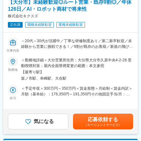
岡市天神の本社を拠点とし、福岡東・福岡西・福岡南・北九州・
【大分市】未経験歓迎◎ルート営業・既存9割◎／年休
・商品のスケジュール管理／商品の進行（工場納期管理など）
山口・長崎・熊本・大分・宮崎・鹿児島に営業所、久留米に出張
126日／AI・ロボット商材で将来性
・各部署への確認・連絡、得意先へのサンプル送付
所を展開しています。また、沖縄には総代理店を持ち、福岡本社
・カタログチェック、変更箇所の指示
株式会社キクスズ
との密接な連携のもと、地域特有のニーズの発掘と地場の特性に
密着した活動を展開しています。
正社員
職種未経験歓迎
業種未経験歓迎
■魅力：
・完全週休二日制（土日祝休み）
変更の範囲：会社の定める業務
・年間休日120日以上
～20代～30代が活躍中／丁寧な研修制度あり／第二新卒歓迎／未
・残業ほぼなし（過去数年0時間）※万が一事情により残業が発生
経験から営業に挑戦できる！／9割が既存のお客様／新規の飛び込
する場合あり
仕事内容
み・テレアポなし◎／年休126日～
・風通しの良さが自慢
＜勤務地詳細＞大分営業所住所：大分県大分市久原中央4-2-28 受
＼こんな方におすすめ！ ／
動喫煙対策：屋内全面禁煙変更の範囲：本文参照
■当社について：
・営業職として成長したいという意欲をお持ちの方
勤務地
丸三は創業87年以来、別府で雑貨・土産品の製造・卸をしている
【最寄り駅】
・同じ作業の繰り返しに物足りなさを感じている方
会社です。全国各地のお客様とお取引させていただいておりま
坂ノ市駅、幸崎駅、大在駅
・将来に役立つスキルを身につけたい方
す。
・人と関わる仕事でキャリアアップしたい方
＜予定年収＞300万円～350万円＜賃金形態＞月給制＜賃金内訳＞
月額（基本給）：176,350円～191,350円その他固定手当/月：
変更の範囲：会社の定める業務
■業務概要
給与
40,000円＜月給＞216,350円～231,350円＜昇給有無＞有＜残業手
当社の営業所にて、法人向けルート営業をお任せします。
当＞有＜給与補足＞※経験、スキル、年齢を考慮の上、当社社規定
製造業などの法人向けに産業機器関連商品を提案するポジション
により決定■昇給：年1回（10月）■賞与：年2回（7月・12月）■
です。
地域手当：・関西ブロック／20,000円・中国ブロック／5,000円■
応募依頼する
9割が既存のお客様への営業で、新規の飛び込みやテレアポはあり
気になる
モデル年収：30代／営業職／約550万円賃金はあくまでも目安の
（エージェントサービス）
ません。
金額であり、選考を通じて上下する可能性があります。月給(月額)
営業未経験の方も安心してスタートできる環境を整えています。
は固定手当を含めた表記です。