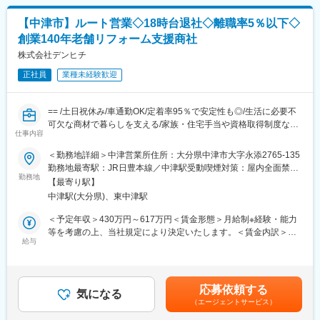
てください。
■職務詳細
【中津市】ルート営業◇18時台退社◇離職率5％以下◇
・既存取引先への訪問
変更の範囲：会社の定める業務
創業140年老舗リフォーム支援商社
・ 商品提案（1日5～10件）
・納品時の訪問を通じた課題ヒアリング
株式会社デンヒチ
・見積作成、受発注、配送対応
正社員
業種未経験歓迎
・AI、ロボットなど幅広い商材の提案
■組織体制
== /土日祝休み/車通勤OK/定着率95％で安定性も◎/生活に必要不
入社後3ヶ月は専属の教育担当がつき、 商材理解から取引先の引
可欠な商材で暮らしを支える/家族・住宅手当や資格取得制度など
き継ぎまで丁寧にサポートします。
仕事内容
福利厚生充実 ==
内勤業務や商材メーカーとのリモート打ち合わせも行いながら、
＜勤務地詳細＞中津営業所住所：大分県中津市大字永添2765-135
段階的に業務に慣れていただきます。
■主な業務内容：
勤務地最寄駅：JR日豊本線／中津駅受動喫煙対策：屋内全面禁煙
リフォーム総合支援商社である当社にて、住宅設備機器などの販
勤務地
変更の範囲：会社の定める事業所
■未経験でも安心の理由
【最寄り駅】
売業務をお任せします。
・入社後3ヶ月は営業同行＋倉庫業務で基礎から習得
中津駅(大分県)、東中津駅
＜提案先＞
・まずは納品業務からスタートし、段階的にステップアップ
◇住宅工務店やハウスメーカー、リフォーム会社等
＜予定年収＞430万円～617万円＜賃金形態＞月給制※経験・能力
・独り立ちまで1～3年かけてじっくり育成
＜商材＞
等を考慮の上、当社規定により決定いたします。＜賃金内訳＞月
・メーカー研修や展示会で専門知識も習得可能
◇300社以上のメーカーの建築資材やキッチン・トイレなどの水
給与
額（基本給）：199,500円～239,500円その他固定手当/月：5,000
回りの設備（給湯器やバスユニット、太陽光等）
円～83,000円固定残業手当/月：54,788円～72,202円（固定残業
■キャリアステップ
＜営業スタイル＞
時間35時間0分/月）超過した時間外労働の残業手当は追加支給＜
・～3年：既存顧客対応を中心に基礎を習得
◇既存顧客へのルート営業
月給＞259,288円～394,702円（一律手当を含む）＜昇給有無＞有
・3年以降：担当顧客を持ち、提案力を強化
応募依頼する
◇担当社数：入社半年後20～30社、2～3年後30～50社予定
気になる
＜残業手当＞有＜給与補足＞■昇給：年1回(10月)■賞与：年３回定
・将来：新規開拓や所長などへのキャリアアップも可能
（エージェントサービス）
◇既存顧客：9割・新規顧客：1割（週1回程度）
期賞与2回(夏期7月、冬期12月)決算賞与1回(10月)※前年度実績：
※営業力が身につく環境のため、将来的な市場価値向上にもつなが
◇出張はほとんどありません