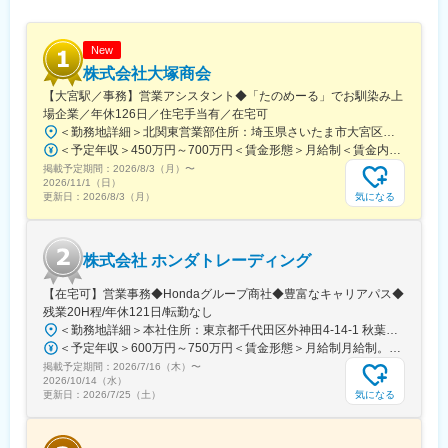
■当社の特徴：
地域に根ざした企業として、また極めて公共性の高い医療関連商
New
品を取り扱う企業として、地域医療に深く関わり、原点である生
株式会社大塚商会
活者の健康に貢献できる「医療商社」であることがアステムの使
【大宮駅／事務】営業アシスタント◆「たのめーる」でお馴染み上
命と考えています。
場企業／年休126日／住宅手当有／在宅可
そのために当社は、「MC（メディカルコミュニケーター）」とい
＜勤務地詳細＞北関東営業部住所：埼玉県さいたま市大宮区桜木町1-195-1 大宮ソラミチKOZ 12階受動喫煙対策：屋内全面禁煙変更の範囲：会社の定める事業所（リモートワーク含む）
う学術・経営・制度の3分野から構成される社内資格試験制度を導
＜予定年収＞450万円～700万円＜賃金形態＞月給制＜賃金内訳＞月額（基本給）：274,000円～400,000円＜月給＞274,000円～400,000円＜昇給有無＞有＜残業手当＞有＜給与補足＞※経験・スキルを考慮のうえ、当社規定にて決定■昇給：年1回■賞与：年2回（7月・12月）賃金はあくまでも目安の金額であり、選考を通じて上下する可能性があります。月給(月額)は固定手当を含めた表記です。
入し、医療に関わる方々と高いレベルのコミュニケーションを図
掲載予定期間：
ることを目指して、全社員が日々研鑽に励んでいます。
2026/8/3（月）
〜
2026/11/1（日）
お得意先に「医療チームの一員」と思っていただける存在が目標
気になる
更新日：
2026/8/3（月）
です。
株式会社 ホンダトレーディング
変更の範囲：会社の定める業務
【在宅可】営業事務◆Hondaグループ商社◆豊富なキャリアパス◆
残業20H程/年休121日/転勤なし
＜勤務地詳細＞本社住所：東京都千代田区外神田4-14-1 秋葉原UDX南ウイング18F勤務地最寄駅：JR山手線・総武線／秋葉原駅受動喫煙対策：屋内全面禁煙変更の範囲：会社の定める事業所（リモートワーク含む）
＜予定年収＞600万円～750万円＜賃金形態＞月給制月給制。賞与昨年支給実績6.7ヶ月分。＜賃金内訳＞月額（基本給）：300,000円～410,000円＜月給＞300,000円～410,000円＜昇給有無＞有＜残業手当＞有＜給与補足＞賞与は直近3年間の平均で6.5か月分支給として計算。全社平均である20時間分の時間外手当含む。時間外手当は1分単位で支給。賃金はあくまでも目安の金額であり、選考を通じて上下する可能性があります。月給(月額)は固定手当を含めた表記です。
掲載予定期間：
2026/7/16（木）
〜
2026/10/14（水）
気になる
更新日：
2026/7/25（土）