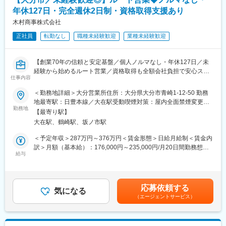
年休127日・完全週休2日制・資格取得支援あり
■企業の特徴／魅力
■就業環境：
木村商事株式会社
・製造業を支える産業機器商社として、 お客様の生産性向上に貢
・年間休日120日（土日祝休み）、有給が取得しやすい
献しています。
・転勤は基本なし。地域に根差して腰を据えて働ける
正社員
転勤なし
職種未経験歓迎
業種未経験歓迎
・ AIやロボットなどの最新技術も扱い、 自動車・スマートフォ
・PCは20時に自動シャットダウンでメリハリある働き方が叶う
ン・住宅関連など、 幅広い業界のモノづくりを支えています。
・長年の取引で築いた安定した顧客基盤があり、 営業アシスタン
【創業70年の信頼と安定基盤／個人ノルマなし・年休127日／未
■業務詳細：※経験・適性により、以下いずれか担当
トのサポート体制も整っているため、 未経験の方でも安心して取
経験から始めるルート営業／資格取得も全額会社負担で安心スタ
工事内容や現場状況を理解した上で提案する営業スタイルです。
り組める環境です。
仕事内容
ート】
■業務概要
【水道資材部門】
＜勤務地詳細＞大分営業所住所：大分県大分市青崎1-12-50 勤務
変更の範囲：会社の定める業務
当社のルート営業として、既存のお客様を中心に関係性の構築や
公共性が高く、景気変動に強い分野
地最寄駅：日豊本線／大在駅受動喫煙対策：屋内全面禁煙変更の
商品提案、見積作成、納品対応などを行います。個人ノルマはな
・顧客：水道工事会社向け
勤務地
範囲：会社の定める事業所
【最寄り駅】
変更の範囲：本文参照
く、チームで協力しながらお客様の満足度向上を目指す営業スタ
・商材：パイプ・バルブ・ポンプ等
大在駅、鶴崎駅、坂ノ市駅
イルです。未経験の方も先輩社員によるマンツーマン指導がある
ため、安心して業務に取り組むことができます。
【住宅設備部門】
＜予定年収＞287万円～376万円＜賃金形態＞日給月給制＜賃金内
「住まいづくり」に深く関われる提案
訳＞月額（基本給）：176,000円～235,000円/月20日間勤務想定
■業務詳細
・顧客：工務店・リフォーム会社向け
給与
その他固定手当/月：18,000円＜想定月額＞194,000円～253,000
・既存顧客への定期的な訪問や提案活動
・商材：キッチン・ユニットバス・住宅設備
円＜昇給有無＞有＜残業手当＞有＜給与補足＞営業手当7,000円
・お客様との信頼関係の構築、課題のヒアリング
住宅手当:6,000円 地域手当:5,000円賃金はあくまでも目安の金額
・商品の受注・発注・納品対応
【電気資材部門】
であり、選考を通じて上下する可能性があります。月給(月額)は固
応募依頼する
・見積書や提案資料等の作成
戸建てから集合住宅まで幅広く対応
気になる
定手当を含めた表記です。
（エージェントサービス）
・事務スタッフやメーカー担当者と連携した業務推進
・顧客：電気工事会社向け
・営業所や支店ごとに異なる営業スタイル
・商材：照明・電線・空調設備など
【大分営業所】
作業服で現場へ。塗料の配達などを通じて、お客様と深く触れ合