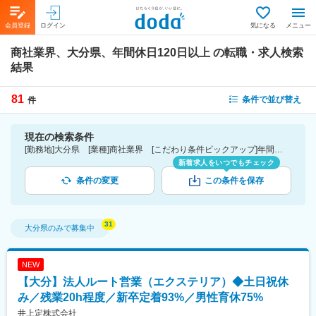
会員登録
ログイン
気になる
メニュー
商社業界、大分県、年間休日120日以上
の転職・求人検索
結果
81
条件で並び替え
件
現在の検索条件
[勤務地]大分県 [業種]商社業界 [こだわり条件ピックアップ]年間休日120日以上 [詳細条件](休日・働き方)年間休日120日以上
新着求人をいつでもチェック
条件の変更
この条件を保存
大分県
のみで募集中
NEW
【大分】法人ルート営業（エクステリア）◆土日祝休
み／残業20h程度／新卒定着93%／男性育休75%
井上定株式会社