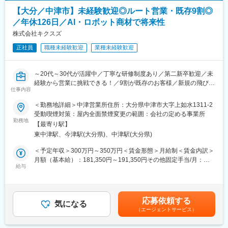
車場も完備。
【大分／中津市】未経験歓迎◎ルート営業・既存9割◎
【入社後の流れ】
■想定されるキャリアパス
／年休126日／AI・ロボット商材で将来性
試用期間3か月間で研修を行います。研修の流れは以下の通りで
実力次第で20代・30代からの早期キャリアアップが可能。希望や
す。
株式会社キクスズ
適性によっては、将来的に海外出張や新規事業への挑戦も可能で
1. 中津で1か月程度研修を行い、基本的な商材の知識や業務内容に
す。
正社員
職種未経験歓迎
業種未経験歓迎
ついて学びます。
2. 各営業所を約1週間ずつ回り、実務研修を行います。各営業所で
■企業の特徴/魅力
多くの社員と交わり学びを深めていただきます。
創業70年超の安定した企業基盤と、誠実な営業スタイルが強み。
～20代～30代が活躍中／丁寧な研修制度あり／第二新卒歓迎／未
3. その後、営業所に配属、OJT形式で実務経験を重ね、取引先の
個々の成長を大切にし、チームワークで成果を追求する社風で
経験から営業に挑戦できる！／9割が既存のお客様／新規の飛び込
お客様の問題解決営業に取組んでいただきます。
仕事内容
す。
み・テレアポなし◎／年休126日～
＜勤務地詳細＞中津営業所住所：大分県中津市大字上如水1311-2
【組織構成】
変更の範囲：会社の定める業務
＼こんな方におすすめ！ ／
受動喫煙対策：屋内全面禁煙変更の範囲：会社の定める事業所
当該エリアの営業担当は2名です（所長、社員（20代後半・男
・営業職として成長したいという意欲をお持ちの方
勤務地
性））
【最寄り駅】
・同じ作業の繰り返しに物足りなさを感じている方
東中津駅、今津駅(大分県)、中津駅(大分県)
・将来に役立つスキルを身につけたい方
【当社の事業内容】
・人と関わる仕事でキャリアアップしたい方
＜予定年収＞300万円～350万円＜賃金形態＞月給制＜賃金内訳＞
- 建設機械器具のレンタル、販売、修理・各種レンタカー
月額（基本給）：181,350円～191,350円その他固定手当/月：
- 中古機械の販売、買取
■業務概要
給与
40,000円＜月給＞221,350円～231,350円＜昇給有無＞有＜残業手
- 選挙看板のレンタル、販売、設置及び選挙機器、資材販売
当社の営業所にて、法人向けルート営業をお任せします。
当＞有＜給与補足＞※経験、スキル、年齢を考慮の上、当社社規定
製造業などの法人向けに産業機器関連商品を提案するポジション
により決定■昇給：年1回（10月）■賞与：年2回（7月・12月）■
【魅力情報の補足】
です。
地域手当：・関西ブロック／20,000円・中国ブロック／5,000円■
当社は地域密着の地場優良企業として創業70周年、多角経営によ
応募依頼する
9割が既存のお客様への営業で、新規の飛び込みやテレアポはあり
気になる
モデル年収：30代／営業職／約550万円賃金はあくまでも目安の
る安定した事業基盤を持ち、ワークライフバランスの整った働き
（エージェントサービス）
ません。
金額であり、選考を通じて上下する可能性があります。月給(月額)
やすい環境を提供しています。未経験者でも安心して働ける環境
営業未経験の方も安心してスタートできる環境を整えています。
は固定手当を含めた表記です。
が整っているため、営業経験がない方でも積極的にチャレンジし