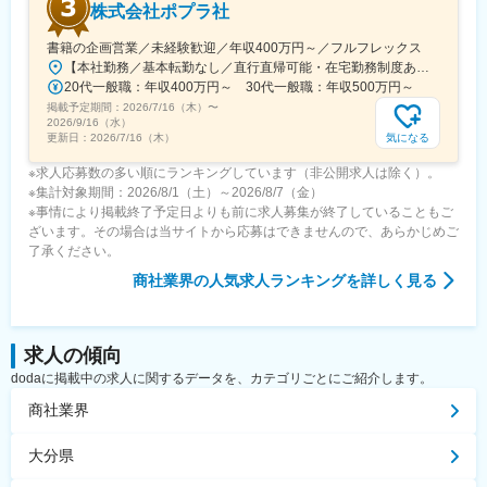
株式会社ポプラ社
書籍の企画営業／未経験歓迎／年収400万円～／フルフレックス
【本社勤務／基本転勤なし／直行直帰可能・在宅勤務制度あり】東京都品川区西五反田3丁目5番8号 JR目黒MARCビル12階（都営浅草線・JR山手線「五反田駅」より徒歩10分）※宿泊を伴う出張が発生する場合があります
20代一般職：年収400万円～ 30代一般職：年収500万円～
掲載予定期間：
2026/7/16（木）
〜
2026/9/16（水）
気になる
更新日：
2026/7/16（木）
※求人応募数の多い順にランキングしています（非公開求人は除く）。
※集計対象期間：2026/8/1（土）～2026/8/7（金）
※事情により掲載終了予定日よりも前に求人募集が終了していることもご
ざいます。その場合は当サイトから応募はできませんので、あらかじめご
了承ください。
商社業界
の人気求人ランキングを詳しく見る
求人の傾向
dodaに掲載中の求人に関するデータを、カテゴリごとにご紹介します。
商社業界
大分県