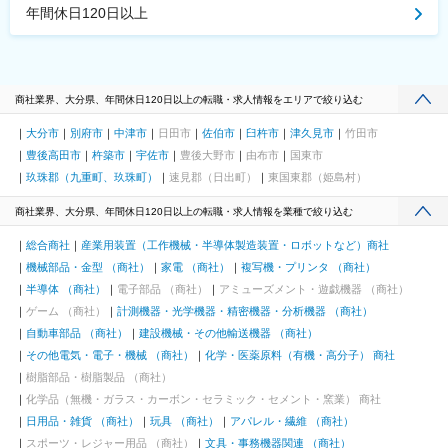
年間休日120日以上
商社業界、大分県、年間休日120日以上の転職・求人情報をエリアで絞り込む
大分市
別府市
中津市
日田市
佐伯市
臼杵市
津久見市
竹田市
豊後高田市
杵築市
宇佐市
豊後大野市
由布市
国東市
玖珠郡（九重町、玖珠町）
速見郡（日出町）
東国東郡（姫島村）
商社業界、大分県、年間休日120日以上の転職・求人情報を業種で絞り込む
総合商社
産業用装置（工作機械・半導体製造装置・ロボットなど）商社
機械部品・金型 （商社）
家電 （商社）
複写機・プリンタ （商社）
半導体 （商社）
電子部品 （商社）
アミューズメント・遊戯機器 （商社）
ゲーム （商社）
計測機器・光学機器・精密機器・分析機器 （商社）
自動車部品 （商社）
建設機械・その他輸送機器 （商社）
その他電気・電子・機械 （商社）
化学・医薬原料（有機・高分子） 商社
樹脂部品・樹脂製品 （商社）
化学品（無機・ガラス・カーボン・セラミック・セメント・窯業） 商社
日用品・雑貨 （商社）
玩具 （商社）
アパレル・繊維 （商社）
スポーツ・レジャー用品 （商社）
文具・事務機器関連 （商社）