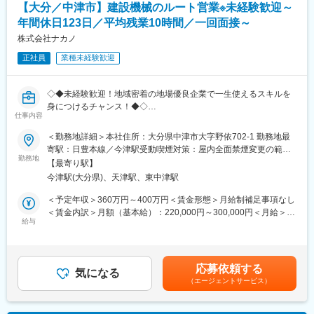
【設備・土木部門】
【大分／中津市】建設機械のルート営業※未経験歓迎～
います！
大型施設・社会インフラ案件にも携われる
年間休日123日／平均残業10時間／一回面接～
・日々の業務を効率的に進め、残業はほぼなし
・顧客：サブコン・土木工事会社向け
・資格取得費用は全額会社が負担し、専門性を高められる環境
株式会社ナカノ
・商材：空調・給排水・インフラ資材
正社員
業種未経験歓迎
■扱うサービス
■当社の特徴：
主に工業用塗料や関連資材などの提案・販売を担当します。
・セディアグループの中核企業として、多彩な商品の卸・流通事
業を展開。生活インフラを支える「水と住まいの専門商社」
◇◆未経験歓迎！地域密着の地場優良企業で一生使えるスキルを
■組織構成
・直近10年で売上1,000億円以上成長！15期連続増収・6期連続増
身につけるチャンス！◆◇
20代から50代まで幅広い年齢層が活躍し、中途入社者も多く、社
益の安定基盤を持つ
仕事内容
歴や年齢に関係なくフラットな雰囲気。個人プレーではなく、チ
・3,500社以上のメーカーと取引し、業界トップクラスの商品ライ
【採用背景】
＜勤務地詳細＞本社住所：大分県中津市大字野依702-1 勤務地最
ームで協力し合う文化が根付いています。
ンナップ
当社は1971年の創立以来、土木・建設機械のレンタルを主軸とし
寄駅：日豊本線／今津駅受動喫煙対策：屋内全面禁煙変更の範
・全国628拠点／社員数5,600名以上のスケールでありつつ、地域
た「大分県の優良企業」で、組織強化のため新たに営業職を募集
勤務地
囲：会社の定める事業所
■業務の魅力
【最寄り駅】
に根差したネットワークで、地域に最適な営業戦略を展開。
します。
営業ノルマなしでお客様とじっくり信頼を築ける点、残業がほぼ
今津駅(大分県)、天津駅、東中津駅
なくプライベートも充実できる点が特徴。未経験から専門性を身
【業務内容】
＜予定年収＞360万円～400万円＜賃金形態＞月給制補足事項なし
につけ、資格取得もサポートされるため成長意欲が活かせます。
業歴70年で営業基盤は盤石。
＜賃金内訳＞月額（基本給）：220,000円～300,000円＜月給＞
既存の土木建築業者様へのルート営業です。具体的には以下の業
給与
220,000円～300,000円＜昇給有無＞有＜残業手当＞有＜給与補足
■教育体制
務を担当していただきます。
＞※給与詳細は年齢・経験・能力等を踏まえて決定■昇給：年1回
入社後は先輩社員がマンツーマンで指導。業務に必要な専門知識
- 既存のお取引先様を訪問し、ニーズに応じて建設機器類のレンタ
（9月）（前年度実績：昇給率1月あたり1％～10％）■賞与：年3
や資格は働きながら取得でき、費用も会社が全額負担します。
ルや販売・買取の提案を実施します。
回（7月・8月・12月※8月は決算賞与。前年度実績：賞与月数計
応募依頼する
- ご要望頂いた機械の貸出手配や配送の段取りを行います。
気になる
3.5ヶ月分）＜資格手当や家族手当有り＞賃金はあくまでも目安の
■就業環境
（エージェントサービス）
- 営業範囲は主に中津市近郊で、社用車（AT車）を使用します。
金額であり、選考を通じて上下する可能性があります。月給(月額)
完全週休2日制で年間休日127日、残業もほぼ発生しないためワー
- ご経験やお持ちの資格に応じて、ダンプカーや軽トラックの運転
は固定手当を含めた表記です。
クライフバランスを大切にできます。各拠点とも車通勤可能で駐
を行う場合もあります。