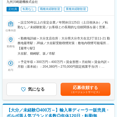
・案件に対して、同社で取り扱いのある建築資材を用いていただ
九州川崎建機株式会社
くように提案を行い、売り上げを伸ばしていきます。
正社員
転勤なし
職種未経験歓迎
業種未経験歓迎
・商品の特徴などを理解し、顧客の求めている完成イメージへの
提案がカギとなります。
～設立50年以上の安定企業／年間休日125日（土日祝休み）／転
■入社後について
勤なし／未経験歓迎／お客様との長期的な信頼関係を築く営業～
・1営業あたり担当する企業数は10社～20社を予定しております
仕事内容
※入社後はOJTにて半年～3年を目途に1人立ちしていただきます。
■業務内容
＜勤務地詳細＞大分支店住所：大分県大分市大在北3丁目11-21 勤
・新卒採用も毎年行っており、業界知識のない方への育成環境も
建設機械の販売・レンタル・リースおよび関連サービスの提案営
務地最寄駅：JR線／大在駅受動喫煙対策：敷地内喫煙可能場所あ
ばっちりです！ご安心くださいませ！
業をお任せします。営業エリアは大分県内を中心に担当します。
勤務地
り変更の範囲：無
【最寄り駅】
■ワークライフバランス◎
大在駅、鶴崎駅、坂ノ市駅
■具体的な業務
・年間休日122日、土日祝休み、ノー残業デー、アニバーサリー
・建設機械の販売・レンタル・リース提案
＜予定年収＞300万円～400万円＜賃金形態＞月給制＜賃金内訳＞
休暇、リフレッシュ休暇、有給休暇の計画的付与、事務所労働環
・修理・メンテナンスの受注
月額（基本給）：204,380円～270,000円固定残業手当/月：
境の改善、パソコン・携帯電話・ｉPad等のIT活用による仕事の効
・エンジンオイルやミッションオイル、グリスなど消耗品の提案
給与
45,620円～50,000円（固定残業時間30時間0分/月）超過した時間
率化推進、エコドライブ導入による安全運転の管理などなど、従
・中古建設機械の買取提案
外労働の残業手当は追加支給＜月給＞250,000円～320,000円（一
業員のはたらくことを重視しております！
・パーツ・周辺商品の販売
律手当を含む）＜昇給有無＞有＜残業手当＞有＜給与補足＞■昇
・会社上層部だけでなく、各事業所含めて全社を上げて働き方を
・見積書作成などの事務業務
給：年1回（1ヶ月当たり3,000～5,000円）※賞与賞与は1～2年目
よくする事に取り組んでいるのが特徴です！
応募依頼する
気になる
は出ません。上記年収に賞与は含んでおりません。年3回（前年度
（エージェントサービス）
■お客様先：
支給実績5.5ヶ月分）賃金はあくまでも目安の金額であり、選考を
■社風
お客様は道路舗装工事会社、アスファルト製造工場、生コン工
通じて上下する可能性があります。月給(月額)は固定手当を含めた
・とにかく人の良さが自慢の会社！
場、製鉄会社、産業廃棄物処理業者、畜産農家など多岐にわたり
表記です。
・新卒採用も行っているため、若手～中堅～ベテランまでバラン
ます。
スよく活躍中！
【大分／未経験◎400万～】輸入車ディーラー販売員・
・過去3年間の新卒採用定着率93%、男性育休取得率75%
ボルボ等人気ブランド多数◎年休120日・転勤無
■この仕事の特徴