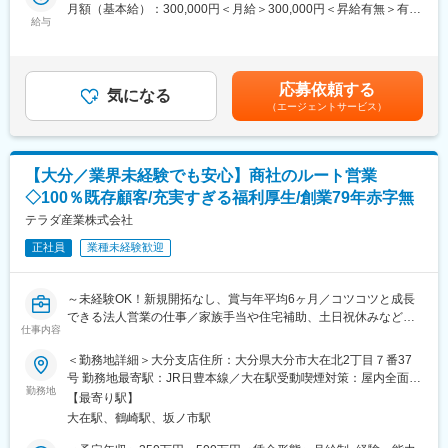
営業体制を強化するための増員募集です。老舗メーカーとしての
月額（基本給）：300,000円＜月給＞300,000円＜昇給有無＞有＜
・余裕をもった納期設定がなされており、原則定時退社となって
基盤を活かしつつ、「楽しみクリエイトカンパニー」として次の
給与
残業手当＞有＜給与補足＞■賞与：年2回（過去実績2か月分）■モ
おり、プライベートとの両立も図ることが可能です。
成長をともに担っていただける方を求めています。
デル年収：※幹部昇格後想定年収：560万円月給：40万円×12ヶ月
賞与：年2回（計2か月分）※賞与は業績、 成果に応じて変動賃金
■入社後の流れについて
■具体的な業務内容：
はあくまでも目安の金額であり、選考を通じて上下する可能性が
入社後は工具の使い方に始まり、先輩社員のOJTにて業務を習得
応募依頼する
観光地向けお土産雑貨の企画・製造・卸売を行う当社にて、全国
気になる
あります。月給(月額)は固定手当を含めた表記です。
していただきます。業界未経験の方でも一から業務を覚えて習熟
（エージェントサービス）
の担当エリアを持ち、市場の動きを捉えながら商品の企画提案と
していくことができます。
営業活動を一貫して担当いただきます。自ら企画に関わり、育て
た商品を自らの手で全国の売場へ届けていくポジションです。
■当社に関して：
・トヨクニグループ（グループ売上約90億円）の中核企業の一
【大分／業界未経験でも安心】商社のルート営業
・卸問屋を中心とした既存顧客へのルート営業、提案商談
つ！グループ全体で九州に18拠点、社員は約200名！
◇100％既存顧客/充実すぎる福利厚生/創業79年赤字無
・担当エリア市場のトレンド把握、売場調査、競合・売れ筋商品
・コベルコ建機の代理店として高実績を誇り、その他大手建機メ
のリサーチ
テラダ産業株式会社
ーカーの取扱いもあり、ニーズに的確に対応しています！
・売場やエンドユーザーの声を踏まえた商品企画ミーティングへ
正社員
業種未経験歓迎
の参加
変更の範囲：会社の定める業務
・新商品・既存商品の提案資料作成、見積作成
・受注手配、納期調整、出荷指示などの社内調整業務
～未経験OK！新規開拓なし、賞与年平均6ヶ月／コツコツと成長
・顧客フォロー（売れ行き確認、追加提案、課題ヒアリング）
できる法人営業の仕事／家族手当や住宅補助、土日祝休みなど安
・仕入れ商品の搬入・検品・運搬業務
仕事内容
心して働ける環境／創業80年、赤字無しの安定経営◎～
※コンテナ月1～2本程度、ハンドキャリーにて搬入後に検品作
＜勤務地詳細＞大分支店住所：大分県大分市大在北2丁目７番37
業
■業務内容：
号 勤務地最寄駅：JR日豊本線／大在駅受動喫煙対策：屋内全面禁
※20kg程度の重い荷物もあります(ある程度の体力が必要です)
日本を代表する製鉄所や大型工場などに、必要な資材や機械を提
勤務地
煙変更の範囲：会社の定める事業所
・遠方取引先への出張対応（平均月1～2回、全国の観光地を訪
【最寄り駅】
案する仕事です。
問）
大在駅、鶴崎駅、坂ノ市駅
＜具体的には＞