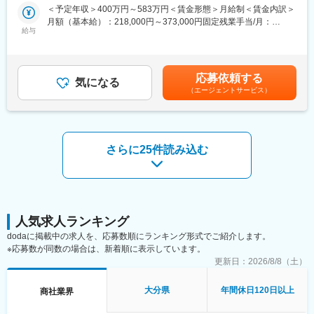
のパートナーとしてご活躍いただきます。
＜予定年収＞400万円～583万円＜賃金形態＞月給制＜賃金内訳＞
【未経験でも安心！着実に成長していける環境】
月額（基本給）：218,000円～373,000円固定残業手当/月：
導入研修や日々の先輩のサポートがありますので安心して業務が
■具体的な営業内容
給与
32,000円（固定残業時間15時間0分/月）超過した時間外労働の残
スタートできます。1年目は営業目標を立てず、営業スタイルを覚
・既存顧客（医療機関）への課題ヒアリング
業手当は追加支給＜月給＞250,000円～405,000円（一律手当を含
えてもらうことに専念でします。新規開拓もありませんし、焦ら
・レセコン（診療明細書）・電子カルテ・電子薬歴システムなど
む）＜昇給有無＞有＜残業手当＞有＜給与補足＞・賞与：年3回※
ず自分にあったスピードで成長できます。
の提案
モデル年収：年収420万円 入社3年目 メンバー（新卒入社）、年
応募依頼する
・導入後の運用フォロー
気になる
収468万円 入社5年目 主任（新卒入社）、年収603万円 入社13年
【毎日の生活を支える福利厚生が充実】
（エージェントサービス）
目 係長（新卒入社）賃金はあくまでも目安の金額であり、選考を
当社は福利厚生を充実させて、社員の成長を環境から支えていま
■“医療経験者だから”できる仕事
通じて上下する可能性があります。月給(月額)は固定手当を含めた
す。土日祝休み、家賃補助、帰省旅費補助など。そして、固定給
例えばあなたが感じていた、「会計待ち時間が長い」、「業務が
表記です。
制だから、「成果がでない」と焦る必要もありません。
非効率」、「患者対応に時間を割けていない」などの課題を、“仕
組み”で解決する仕事です。現場を知らずには営業できない、リア
さらに25件読み込む
【頑張りは賞与でしっかり還元】
ルな提案に期待しています。
年平均の賞与支給額は6ヶ月分です。ルート営業でインセンティブ
や歩合がない分、各自の頑張りは賞与で大きく還元しています。
■業務の面白み：
売っているのは「システム」ではなく、医療が回り続ける仕組み
【創業以来赤字なし！安定経営】
です。高齢化、医療従事者不足がしている現代では、ITの力を駆
顧客の70～80％が大手メーカーであり、着実に信頼を積み重ね貸
使して医療を支えることが必須です。
人気求人ランキング
し倒れなく経営が安定しています。
その最善でお客様への価値提供ができるポジションです。
dodaに掲載中の求人を、応募数順にランキング形式でご紹介します。
※応募数が同数の場合は、新着順に表示しています。
変更の範囲：会社の定める業務
■働く環境：
更新日：
2026/8/8（土）
年間休日124日、完全週休2日制、平均残業12時間程度とワークラ
イフバランスをとりやすいです（直行直帰も可）。
大分県
年間休日120日以上
商社業界
2024年「健康経営優良法人」に認定されるなど、社員の健康や働
き方改善にも注力しています。