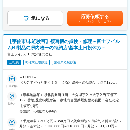
半導体機器等の製造及びメンテナンス・洗浄の問い合わせがメイ
当＞有＜給与補足＞■昇給：あり（8,000 円 ～ 10,000 円（前年度
・東芝グループを掲げての営業になるため、他の照明器具や空調
ンの当社で、既存お取引先へのルート営業をお任せいたします。
実績））■賞与：あり 年2回（前年度実績：計2.00か月分）■業
機器を取り扱う代理店と比較しても営業しやすいです。
績に応じて決算賞与支給（約1か月分）■上記年収には 住宅手当
・東芝グループの商材だけでなく、幅広いメーカーの製品を提案
応募依頼する
＜具体的な業務＞
気になる
5,000 営業手当、5,000円を含む/月賃金はあくまでも目安の金額で
できるので、顧客のニーズに最大限にこたえることができます。
（エージェントサービス）
・取引先から注文を受け、商社に発注し、届いた商品を納品する
あり、選考を通じて上下する可能性があります。月給(月額)は固定
・売上目標の設定はございますが、担当顧客の状況に合わせた設
までの一連の業務
手当を含めた表記です。
定になりますので、営業デビュー3カ月程で達成する社員もいま
注文は事前に電話にて受けることも、納品の際に現場にて受ける
す。
こともあります。
【宇佐市/未経験可】複写機の点検・修理～富士フイル
・仕入れをした際の納品書の処理等、事務作業も一部あるため、
変更の範囲：会社の定める業務
ムBI製品の県内唯一の特約店/基本土日祝休み～
月の半分程は事務所での業務も発生します。
富士フイルムBI大分株式会社
＜営業、納品配達エリア＞
正社員
職種未経験歓迎
業種未経験歓迎
大分市内です。1日に3～5件を1人で回っていただきます。また、
月に1回程度、九重や佐伯へ納品に行っていただく可能性もありま
すが、基本的には日帰りとなるため、泊りでの出張はありませ
＝POINT＝
ん。
《大分でずっと働く！を叶える》県外への転勤なし◎年120日
仕事内容
休・残業月15H
＜お取引先＞
業界トップ級メーカー富士フイルムBI製品の県内唯一の特約店
＜勤務地詳細＞県北営業所住所：大分県宇佐市大字佐野字橋下
日本を代表する半導体製造会社様を始め、大分県内の電力、石油
地域密着◎同社で取り扱っている複写機の点検や修理作業
1275番地 受動喫煙対策：敷地内全面禁煙変更の範囲：会社の定め
化学、プラント、医療機器製造会社様などに向けた、高圧ガス・
勤務地
る事業所
産業機材の供給を行っております。
【最寄り駅】
■採用背景：
天津駅、今津駅(大分県)
増加する複写機および周辺機器の点検・修理依頼に対応するため
＜商材＞
の組織強化による採用です。安定した業績維持と地域に根差した
＜予定年収＞300万円～350万円＜賃金形態＞月給制＜賃金内訳＞
産業機材（溶接材料、ウエス、配管材料等）や高圧ガスです。
サービス提供を目指しています。
月額（基本給）：180,000円～210,000円＜月給＞180,000円～
産業機材は多種多様な物を取り扱っているため、納品する商品の
給与