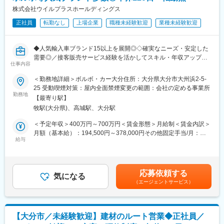
「機械を売る」よりも「信頼を積み重ねる」営業です
株式会社ウイルプラスホールディングス
■同社の特徴：
数千万円規模の建設機械は、訪問してすぐに販売に結び付くこと
・扱う商材は住宅エクステリアを中心に、釘、針金等の鉄鋼二次
正社員
転勤なし
上場企業
職種未経験歓迎
業種未経験歓迎
はほとんどありません。
製品から板金資材、建築資材まで、広範囲にわたって住宅業界を
修理やメンテナンスの提案、オイルや消耗品の提案、中古機械の
サポートしています。
買取相談、機械の不具合や困りごとのヒアリング
◆人気輸入車ブランド15以上を展開◎◇確実なニーズ・安定した
を通じて、お客様との接点を増やしながら信頼関係を築いていき
変更の範囲：会社の定める業務
需要◎／接客販売サービス経験を活かしてスキル・年収アップ／
ます。
仕事内容
明確な評価制度で頑張りが評価に繋がる／年のお休み日数は実質
【125日以上】／転勤無し／飛び込み営業無し◆◇
＜勤務地詳細＞ボルボ・カー大分住所：大分県大分市大州浜2-5-
お客様が新しい機械を購入するサイクルは5～10年程度。だから
25 受動喫煙対策：屋内全面禁煙変更の範囲：会社の定める事業所
こそ短期的な売り込みではなく、「困った時にまず相談される存
■採用背景：
勤務地
在」になることが重要です。
【最寄り駅】
輸入車ディーラーとして事業を順調に拡大し続けています。新規
牧駅(大分県)、高城駅、大分駅
出店やM＆Aを重ねている中で、更なる事業拡大を目指し、営業職
■営業スタイル：
の増員を図っております。
＜予定年収＞400万円～700万円＜賃金形態＞月給制＜賃金内訳＞
入社当初は新規開拓が中心となります。
月額（基本給）：194,500円～378,000円その他固定手当/月：
新規営業について、飛び込み訪問が中心。GoogleマップやGoogle
■担当業務：
給与
30,000円＜月給＞224,500円～408,000円＜昇給有無＞有＜残業手
Earthなども活用、エリアを決めて効率的に訪問しています。
ボルボ・カーなどの人気輸入車の営業をお任せいたします。新規
当＞有＜給与補足＞・残業代（1分単位で支給）・インセンティブ
基本的にはアポイントなしで訪問することも多く、「どうすれば
でご来店のお客様への営業（※飛び込み営業は無し）、商品案内お
別途支給（車両・保険）・賞与 年２回（6月,12月）・給与
お客様に顔を覚えてもらえるか」 「どうすればまた会ってもらえ
よび既にご購入いただいている既存のお客様へのアフターフォロ
改定 年２回（7月,1月）・研修手当(毎月30000円を入社から6か
るか」 を考えながら行動します。
応募依頼する
ー等もご担当いただきます。
気になる
月間支給) ※その他固定手当に記載金額・役職手当賃金はあくま
新規開拓はすぐに結果が出る仕事ではありません。そのため1～2
（エージェントサービス）
価格帯は国産車と比較すると高額なため富裕層も多く、お客様に
でも目安の金額であり、選考を通じて上下する可能性がありま
年かけてじっくり関係性を築いていく粘り強さが大切になりま
対してより丁寧に商品や機能の説明、見積りの提示をしながら、
す。月給(月額)は固定手当を含めた表記です。
す。
支払いプランのご提案をする必要があります。販売することだけ
で完了することなく、
■担当顧客イメージ
【大分市／未経験歓迎】建材のルート営業◆正社員／
アフターフォローまでサポートするため、お客様とは長くお付き