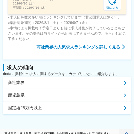
2026/9/16（水）
気になる
更新日：
2026/7/16（木）
※求人応募数の多い順にランキングしています（非公開求人は除く）。
※集計対象期間：2026/8/1（土）～2026/8/7（金）
※事情により掲載終了予定日よりも前に求人募集が終了していることもご
ざいます。その場合は当サイトから応募はできませんので、あらかじめご
了承ください。
商社業界
の人気求人ランキングを詳しく見る
求人の傾向
dodaに掲載中の求人に関するデータを、カテゴリごとにご紹介します。
商社業界
鹿児島県
固定給25万円以上
商社業界、鹿児島県、固定給25万円以上の転職・求人情報をエリアで絞り込む