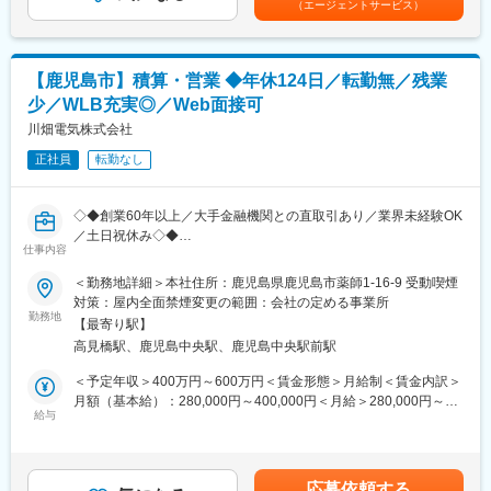
（エージェントサービス）
取引先：九州の建設会社や建設機器レンタル・リース会社が中心
考を通じて上下する可能性があります。月給(月額)は固定手当を含
択可能です。
めた表記です。
内勤で経験を積みながら、長期的なキャリア形成が可能です。
【具体的な業務】
・既存顧客の深耕：定期訪問でニーズをヒアリングし、最適な提
■女性社員が活躍している理由：
【鹿児島市】積算・営業 ◆年休124日／転勤無／残業
案を実施
女性社員が長く安心して働き、キャリアを築ける環境づくりを進
少／WLB充実◎／Web面接可
・メーカーとの調整：仕様・納期・価格の交渉
めています。
・事務処理・契約対応：見積作成、契約書、受発注管理
川畑電気株式会社
・鹿児島県 女性活躍推進宣言企業 に登録
・納入立会い・アフターフォロー：納品時の現場対応、導入後の
・かごしま子育て応援企業 に認定
正社員
転勤なし
調整・修理
・営業未経験からスタートし、現在は役職に就いている社員も在
・プロジェクト管理：顧客とメーカーの間に立ち、納期調整や課
籍。
題解決をサポート
・育休取得・復帰実績あり（復帰率100％）
◇◆創業60年以上／大手金融機関との直取引あり／業界未経験OK
／土日祝休み◇◆
■組織構成：
仕事内容
鹿児島支店は5名（男性4名、女性1名）
変更の範囲：会社の定める業務
話機器や防犯カメラ・OA機器などの情報通信設備の販売、保守点
＜勤務地詳細＞本社住所：鹿児島県鹿児島市薬師1-16-9 受動喫煙
50代：3名、30代：1名、20代：1名の組織構成です。
検を行っ
対策：屋内全面禁煙変更の範囲：会社の定める事業所
ている当社にて、ビジネスホンや防犯カメラ、インターホン、複
勤務地
■入社後の流れ：
【最寄り駅】
合機などの
建設機械等のレンタル事業を営む「(株)南陽レンテック」の営業所
高見橋駅、鹿児島中央駅、鹿児島中央駅前駅
工事にかかる費用を算出・提案をお任せいたします。
にて、先輩から教えてもらいながら機械整備・点検等の業務を担
＜予定年収＞400万円～600万円＜賃金形態＞月給制＜賃金内訳＞
当いただきます。
■具体的には：
月額（基本給）：280,000円～400,000円＜月給＞280,000円～
?設機械等のメンテナンスや納車業務をサポートすることにより、
・お客様先へ訪問（定期訪問・ニーズヒアリング）
給与
400,000円＜昇給有無＞有＜残業手当＞有＜給与補足＞■賞与実
営業活動で提案する商品の知識を習得する（用途や機械の仕組
・見積書作成
績：年2回（7月、12月）■昇給：年1回賃金はあくまでも目安の金
み、取扱方法等）
・官公庁などの入札案件への対応
額であり、選考を通じて上下する可能性があります。月給(月額)は
?お客様とのコミュニケーションの中で出てくることの多い業界の
・各種アフターフォローや追加提案 など
固定手当を含めた表記です。
専門用語を理解する（機械の通称や型式等）
応募依頼する