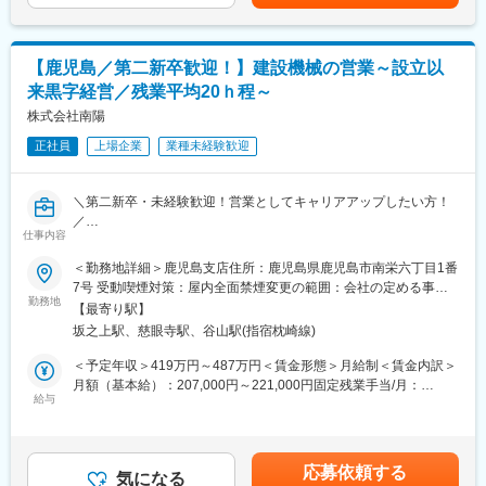
680万円（入社7年目）、920万円（入社9年目）■各種手当：・職
岡市天神の本社を拠点とし、福岡東・福岡西・福岡南・北九州・
※「説明力・調整力・納得感のある提案」が成果につながります。
能手当、役職手当、能力手当、資格手当、残業手当賃金はあくま
山口・長崎・熊本・大分・宮崎・鹿児島に営業所、久留米に出張
でも目安の金額であり、選考を通じて上下する可能性がありま
所を展開しています。また、沖縄には総代理店を持ち、福岡本社
<未経験者からでも活躍できる理由>
す。月給(月額)は固定手当を含めた表記です。
との密接な連携のもと、地域特有のニーズの発掘と地場の特性に
【鹿児島／第二新卒歓迎！】建設機械の営業～設立以
・「エアコンが壊れたので入れ替えたい」など必要に迫られたニ
密着した活動を展開しています。
来黒字経営／残業平均20ｈ程～
ーズが多いため、受注率40％超と売りやすい環境。
・チーム制でリーダーや先輩からのフォローがあることに加えマ
株式会社南陽
変更の範囲：会社の定める業務
ニュアルや事例紹介をPC上で閲覧できる仕組もあり安心です。
正社員
上場企業
業種未経験歓迎
■研修：
未経験・業界知識がなくてもご活躍いただけるよう、段階的な研
＼第二新卒・未経験歓迎！営業としてキャリアアップしたい方！
修を用意しています。マニュアル・事例集や、先輩社員とのペア
／
制度のフォローもあり安心して業務に取り組めます。
仕事内容
営業としてキャリアアップしたい方、大歓迎！
・入社1週目…商材・工事知識の座学研修
FAシステムから環境プラントまで、お客様の多様なニーズに応え
＜勤務地詳細＞鹿児島支店住所：鹿児島県鹿児島市南栄六丁目1番
・2週目：…見積システム・業務フロー研修
る安定企業で働きませんか？
7号 受動喫煙対策：屋内全面禁煙変更の範囲：会社の定める事業
・3週目～1ヶ月…簡単な案件から実務スタート（上司/リーダー・
月残業平均20時間程度／平均勤続年数13年で腰を据えて長く働け
勤務地
所（リモートワーク含む）
先輩社員がフォロー）
【最寄り駅】
る環境です！
坂之上駅、慈眼寺駅、谷山駅(指宿枕崎線)
■組織構成：
■業務概要：
＜予定年収＞419万円～487万円＜賃金形態＞月給制＜賃金内訳＞
・部署人数：22名/男女比：1:1/20～30代が約7割程。
建設機械の販売をお任せします。
月額（基本給）：207,000円～221,000円固定残業手当/月：
・分からないことはすぐに相談できる環境です。
営業の流れは 「仕入 → 販売 → アフターフォロー → 次回ニーズ
給与
49,200円～58,700円（固定残業時間30時間0分/月）超過した時間
発掘」
外労働の残業手当は追加支給＜月給＞256,200円～279,700円（一
■キャリアパス：
既存顧客への定期訪問がメインです。
律手当を含む）＜昇給有無＞有＜残業手当＞有＜給与補足＞■経
入社2年でリーダーに昇格した社員もいます。
取扱商品：土木・建設機械、環境関連機器、産業用車両、機械部
験・年齢等を考慮し、決定致します。■昇給：年1回（4月）■賞
また、2025年より新人事制度を導入
応募依頼する
品など
気になる
与：年2回（7月、12月）賃金はあくまでも目安の金額であり、選
マネジメント志向・スペシャリスト志向といずれのキャリアも選