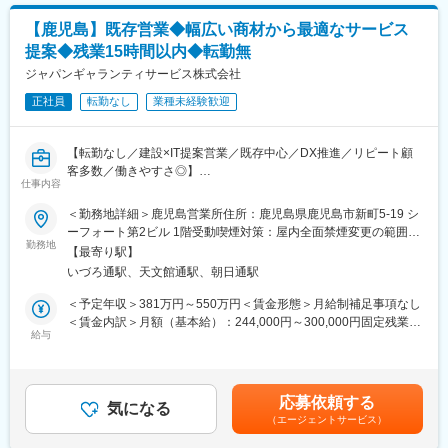
満足度を上げたい
【鹿児島】既存営業◆幅広い商材から最適なサービス
■業務の面白み：
提案◆残業15時間以内◆転勤無
売っているのは「システム」ではなく、医療が回り続ける仕組み
です！高齢化、医療従事者不足がしている現代では、ITの力を駆
ジャパンギャランティサービス株式会社
使して医療を支えることが必須です。その最善でお客様への価値
正社員
転勤なし
業種未経験歓迎
提供ができるポジションです。
■働く環境：
【転勤なし／建設×IT提案営業／既存中心／DX推進／リピート顧
年間休日124日、完全週休2日制、平均残業12時間程度とワークラ
客多数／働きやすさ◎】
イフバランスをとりやすいです。（直行直帰可）2024年「健康経
仕事内容
営優良法人」に認定されるなど、社員の健康や働き方改善にも注
ITを通じて建設現場の課題解決に貢献。U・Iターンを歓迎し、熊
＜勤務地詳細＞鹿児島営業所住所：鹿児島県鹿児島市新町5-19 シ
力しています。
本で腰を据えて働きながら新たなキャリアを築けるポジションで
ーフォート第2ビル 1階受動喫煙対策：屋内全面禁煙変更の範囲：
す。
勤務地
会社の定める事業所
■当社の特徴：
【最寄り駅】
地域に根ざした企業として、また極めて公共性の高い医療関連商
いづろ通駅、天文館通駅、朝日通駅
■業務内容
品を取り扱う企業として、地域医療に深く関わり、原点である生
建設会社・設備会社の現場事務所に対し、クラウドカメラや
＜予定年収＞381万円～550万円＜賃金形態＞月給制補足事項なし
活者の健康に貢献できる「医療商社」であることがアステムの使
iPad、サイネージなどのIT機器を組み合わせたソリューション提
＜賃金内訳＞月額（基本給）：244,000円～300,000円固定残業手
命と考えています。そのために当社は、「MC（メディカルコミュ
案を担当します。まずは既存顧客からの問い合わせ対応や、現場
給与
当/月：32,000円～60,000円（固定残業時間20時間0分/月）超過し
ニケーター）」という学術・経営・制度の3分野から構成される社
の状況ヒアリングを通じてニーズを把握。工期や人員状況に応じ
た時間外労働の残業手当は追加支給＜月給＞276,000円～360,000
内資格試験制度を導入し、医療に関わる方々と高いレベルのコミ
た最適な機器構成を提案し、受注後は納品・設置後のフォローま
円（一律手当を含む）＜昇給有無＞有＜残業手当＞有＜給与補足
ュニケーションを図ることを目指して、全社員が日々研鑽に励ん
で関与します。
＞※給与詳細は、経験や能力を考慮のうえ決定※20時間を超える時
でいます。お得意先に「医療チームの一員」と思っていただける
応募依頼する
主な交渉相手は現場所長で、業務効率化や省人化といったテーマ
気になる
間外労働は追加で支給※時間外労働の有無に関わらず、20時間分
存在が目標です。
（エージェントサービス）
に直接向き合います。既存顧客への継続提案や次回案件の情報収
を固定残業代として支給■昇給：年1回（7月）■賞与：年2回（7
集が中心で、リピート受注が多い点が特徴。担当社数は約10社