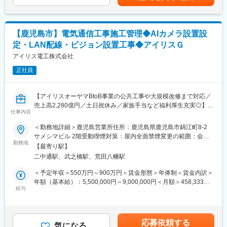
がら覚えたり、現場で実際に商品を見ながらなど、学べる環境は
沢山ございます。
◎勉強会の実施！
【鹿児島市】電気通信工事施工管理◆AIカメラ設置設
仕入先であるメーカーの勉強会等も定期的に開催しておりますの
で、建材について知見が無い方や営業未経験の方でも安心してご
定・LAN配線・ビジョン設置工事◆アイリスＧ
応募下さい。
アイリス電工株式会社
■業務詳細：
正社員
＜提案先＞
地元では知名度の高いゼネコン、サブコン等の建設会社が中心で
【アイリスオーヤマBtoB事業の公共工事や大規模改修まで対応／
す。
売上高2,280億円／土日祝休み／家族手当など福利厚生充実◎】
＜新規：既存の割合＞
仕事内容
将来的に余力があれば新規開拓等もお任せする可能性もございま
■業務内容：
すが、現段階では既にお取引のある既存顧客をご担当頂く予定で
＜勤務地詳細＞鹿児島営業所住所：鹿児島県鹿児島市錦江町8-2
電気通信工事の施工管理業務をお任せします。営業部門と連携
す。
サメシマビル 2階受動喫煙対策：屋内全面禁煙変更の範囲：会社
し、多様な案件を担当します。担当する業務としては、商業施設
＜エリア＞
勤務地
の定める事業所
【最寄り駅】
やオフィス、工場、ホテルなど非住宅の案件がメインになる見込
社用車の支給がありますので社用車を使用しながらの営業活動と
二中通駅、武之橋駅、荒田八幡駅
みです。
なります。
今後の業務拡大を見込んだ新規募集となります。
＜担当社数＞
＜予定年収＞550万円～900万円＜賃金形態＞年俸制＜賃金内訳＞
一人あたりの担当社数は約20社程度。
年額（基本給）：5,500,000円～9,000,000円＜月額＞458,333円
■業務詳細：
担当顧客の規模感や依頼ボリュームに合わせながら調整しており
給与
～750,000円（12分割）＜昇給有無＞有＜残業手当＞有＜給与補
（1）工事計画の作成と調整
ます。
足＞昇給：年1回■賞与：年2回（7月、12月）※前年実績4.6ヶ月支
工事のスケジュール、予算、資材、人員配置などを計画します。
＜ノルマなし＞
給◆決算賞与（3月）※業績によっては支給額は変動しますが、対
施主や社内の営業部門と連携し、工期内に工事が完了できるよう
チームや個人の数値目標はございますが、ノルマは一切ございま
象者（4等級以上の正社員）には決算賞与も支給しております。
応募依頼する
対応いただきます。
せん。
気になる