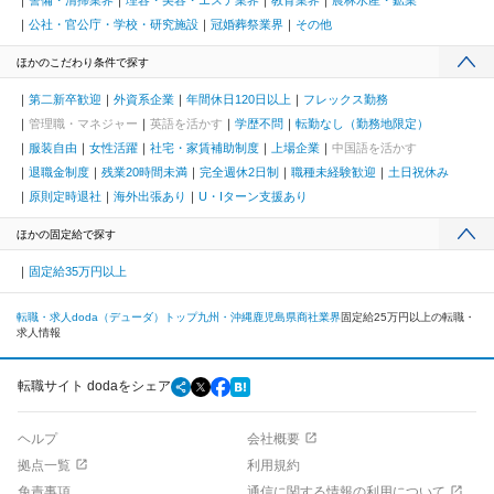
警備・清掃業界
理容・美容・エステ業界
教育業界
農林水産・鉱業
公社・官公庁・学校・研究施設
冠婚葬祭業界
その他
ほかのこだわり条件で探す
第二新卒歓迎
外資系企業
年間休日120日以上
フレックス勤務
管理職・マネジャー
英語を活かす
学歴不問
転勤なし（勤務地限定）
服装自由
女性活躍
社宅・家賃補助制度
上場企業
中国語を活かす
退職金制度
残業20時間未満
完全週休2日制
職種未経験歓迎
土日祝休み
原則定時退社
海外出張あり
U・Iターン支援あり
ほかの固定給で探す
固定給35万円以上
転職・求人doda（デューダ）トップ
九州・沖縄
鹿児島県
商社業界
固定給25万円以上の転職・
求人情報
転職サイト dodaをシェア
ヘルプ
会社概要
拠点一覧
利用規約
免責事項
通信に関する情報の利用について