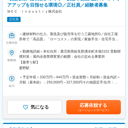
本人の頑張りを昇給、昇格にて評価される制度が御座います。ま
表記です。
アアップを目指せる環境◎／正社員／経験者募集
た、事業拡大に伴い、新規の営業所も出店しており、営業所長や
エリアを管理する責任者などのポストがある為、早期のキャリア
ＭＥＣ Ｉｎｄｕｓｔｒｙ株式会社
アップが見込めます。 ※実際に入社4年前後で所長になった中途入
正社員
社の方もいらっしゃいます。
■会社情報：
～建材材料の仕入、製造及び販売等を行う三菱地所G／自社工場
当社は入院中に必要となるアメニティ(パジャマ・タオル・日用
所有で「高品質」「ローコスト」の実現／家族手当・住宅手当ほ
品）をレンタルするアメニティサポートシステムを提供している
仕事内容
か充実◎／マイカー通勤可～
会社です。
＜勤務地詳細＞本社住所：鹿児島県姶良郡湧水町木場3102 受動喫
レンタルだけでなく、病院・介護施設内での申込の受付業務から
■業務内容：
煙対策：屋内全面禁煙変更の範囲：会社の定める事業所
ご利用者への提供・回収・請求まで全て弊社で受け持っておりま
◇工場内ボイラーの運転管理業務
勤務地
す。そのため医療・介護施設の業務負担の軽減もでき多くのメリ
【最寄り駅】
◇工場内で発生する木くず、端材などの焼却
ットがあります。拠点は北海道から九州まで展開し、毎年増収・
栗野駅
◇住宅建築現場で発生するフレコン詰めの木くずの焼却
増益と確実に業績伸長しています。
◇機器設備の営繕管理・点検・安全管理 など
＜予定年収＞330万円～444万円＜賃金形態＞月給制＜賃金内訳＞
月額（基本給）：250,000円～327,000円その他固定手当/月：
変更の範囲：会社の定める業務
■当社について：
給与
1,000円＜月給＞251,000円～328,000円＜昇給有無＞有＜残業手
新しい木質建材CLTをはじめ、さまざまな木材加工品を製造・販
当＞有＜給与補足＞※スキル／経験に応じて最終決定※その他固定
売する会社で、2020年1月に設立しました。2022年5月より鹿児
手当は食事手当となります■昇給：年1回■賞与：年2回(昨年度実績
島県湧水町の県立栗野工業高校跡地に自社生産拠点となる木材加
1.6ヶ月)賃金はあくまでも目安の金額であり、選考を通じて上下
応募依頼する
工施設の本格操業を開始いたしました。
気になる
する可能性があります。月給(月額)は固定手当を含めた表記です。
（エージェントサービス）
三菱地所株式会社をはじめ、株式会社竹中工務店・大豊建設株式
会社・松尾建設株式会社・南国殖産株式会社・ケンテック株式会
社・山佐木材株式会社の7社が出資し、国産の地元材を活用しなが
ら林業の新たな可能性を創造しております。事業エリアは鹿児