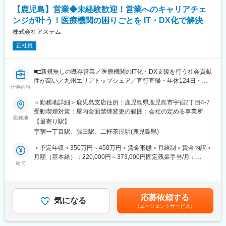
変更の範囲：無
【鹿児島】営業◆未経験歓迎！営業へのキャリアチェ
■業務の面白み：
ンジが叶う！医療機関の困りごとを IT・DX化で解決
売っているのは「システム」ではなく、医療が回り続ける仕組み
です！高齢化、医療従事者不足がしている現代では、ITの力を駆
株式会社アステム
使して医療を支えることが必須です。その最善でお客様への価値
正社員
提供ができるポジションです。
■働く環境：
■□新規無しの既存営業／医療機関のIT化・DX支援を行う社会貢献
年間休日124日、完全週休2日制、平均残業12時間程度とワークラ
性が高い／九州エリアトップシェア／直行直帰・年休124日・残
イフバランスをとりやすいです。（直行直帰可）2024年「健康経
仕事内容
業月平均12h程度とワークライフバランス□■
営優良法人」に認定されるなど、社員の健康や働き方改善にも注
＜勤務地詳細＞鹿児島支店住所：鹿児島県鹿児島市宇宿2丁目4-7
力しています。
＼医療現場が安心して医療を続けられる仕組みをつくる医療機関
受動喫煙対策：屋内全面禁煙変更の範囲：会社の定める事業所
のパートナーとしてご活躍頂く営業メンバーを募集／
勤務地
■当社の特徴：
【最寄り駅】
地域に根ざした企業として、また極めて公共性の高い医療関連商
宇宿一丁目駅、脇田駅、二軒茶屋駅(鹿児島県)
■業務内容：
品を取り扱う企業として、地域医療に深く関わり、原点である生
鹿児島県内のクリニックおよび調剤薬局を中心に病院・クリニッ
＜予定年収＞350万円～450万円＜賃金形態＞月給制＜賃金内訳＞
活者の健康に貢献できる「医療商社」であることがアステムの使
ク・薬局の「困りごと」をIT・システムで解決する提案型の営業
月額（基本給）：220,000円～373,000円固定残業手当/月：
命と考えています。そのために当社は、「MC（メディカルコミュ
を行って頂きます！
給与
32,000円（固定残業時間15時間0分/月）超過した時間外労働の残
ニケーター）」という学術・経営・制度の3分野から構成される社
業手当は追加支給＜月給＞252,000円～405,000円（一律手当を含
内資格試験制度を導入し、医療に関わる方々と高いレベルのコミ
＜提案商材＞
む）＜昇給有無＞有＜残業手当＞有＜給与補足＞■賞与実績：年3
ュニケーションを図ることを目指して、全社員が日々研鑽に励ん
レセコン（診療明細書）・電子カルテ・電子薬歴システムなど
回賃金はあくまでも目安の金額であり、選考を通じて上下する可
でいます。お得意先に「医療チームの一員」と思っていただける
応募依頼する
気になる
能性があります。月給(月額)は固定手当を含めた表記です。
存在が目標です。
（エージェントサービス）
■こんな課題解決します！
会計の待ち時間が長い／レセプト業務人員が足りない／患者様の
変更の範囲：会社の定める業務