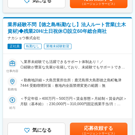
販売・サービスを通して「地域農業の発展」と「地域社会への貢
気になる
２回＋決算賞与1回（前年度実績：3回/計3.50ヶ月分）■固定残業
（エージェントサービス）
献」を使命としております。
代：20,000円分(20時間分)（超過分は全額支給）※20,000円に満
■具体的には：
たない場合は、差額を営業手当として支給賃金はあくまでも目安
＜提案先＞
変更の範囲：当社業務全般
の金額であり、選考を通じて上下する可能性があります。月給(月
地元で知名度の高い建設会社が中心
額)は固定手当を含めた表記です。
業界経験不問【徳之島/転勤なし】法人ルート営業(土木
＜新規：既存の割合＞
資材)◆残業20H/土日祝休◎設立60年総合商社
将来的に余力があれば新規開拓等もお任せする可能性もございま
ナカショウ株式会社
すが、現段階では既にお取引のある既存顧客をご担当頂く予定
正社員
転勤なし
業種未経験歓迎
＜ノルマなし＞
チームや個人の数値目標はございますが、ノルマは一切ございま
＼業界未経験でも活躍できるサポート体制あり！／
せん。
◎経験が豊富な先輩が在籍しており、未経験でもサポートできる
仕事内容
抜群のチームワークがあります！仲間の成長をしっかり支えま
■ご入社後の育成フロー：
す！
◎先輩社員が丁寧にサポート！
＜勤務地詳細＞大島営業所住所：鹿児島県大島郡徳之島町亀津
先輩社員のOJTや営業同行を通じて、営業業務の一連の流れやノ
7444 受動喫煙対策：敷地内全面禁煙変更の範囲：無
＼働き方も整られます／
ウハウなど学んで頂きます。
勤務地
◎残業20Ｈ・土日祝休み・転勤無し
＜予定年収＞400万円～500万円＜賃金形態＞月給制＜賃金内訳＞
◎提案する商材知識もご入社後にキャッチアップ可能！
月額（基本給）：230,000円～310,000円固定残業手当/月：
■業務内容：
商品ラインナップや価格については、カタログ（WEB／媒体）を
給与
20,000円～40,000円（固定残業時間20時間0分/月）超過した時間
当社は、土木・インフラ工事に使われる資材を、お客様のニーズ
見たり、先輩社員と一緒に見積書作成を行いながら覚えたり、現
外労働の残業手当は追加支給＜月給＞250,000円～350,000円（一
をもとに提案し、現場へ届ける総合商社です。そんな当社で法人
場で実際に商品を見ながらなど、学べる環境が沢山ございます。
律手当を含む）＜昇給有無＞有＜残業手当＞有＜給与補足＞＊年
ルート営業としてご活躍頂ける方を募集します。
齢、経験、前職給与を考慮し決定致します。■昇給：有■賞与：年
◎勉強会の実施！
応募依頼する
気になる
２回＋決算賞与1回（前年度実績：3回/計3.50ヶ月分）■固定残業
■具体的には：
仕入先であるメーカーの勉強会等も定期的に開催しております
（エージェントサービス）