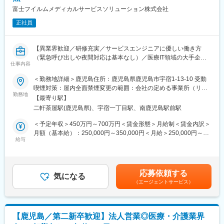
富士フイルムメディカルサービスソリューション株式会社
正社員
【異業界歓迎／研修充実／サービスエンジニアに優しい働き方
（緊急呼び出しや夜間対応は基本なし）／医療IT領域の大手企業
仕事内容
である富士フイルムグループ／福利厚生充実／企業都合の転勤ほ
ぼ無（基本、鹿児島で働けます）】
＜勤務地詳細＞鹿児島住所：鹿児島県鹿児島市宇宿1-13-10 受動
■職務内容：
喫煙対策：屋内全面禁煙変更の範囲：会社の定める事業所（リモ
同グループの医療機器の設置や、既にご導入頂いているクリニッ
勤務地
ートワーク含む）
【最寄り駅】
クへの保守サポートを担当するサービスエンジニア職になりま
二軒茶屋駅(鹿児島県)、宇宿一丁目駅、南鹿児島駅前駅
す。1日の訪問頻度は点検、オンコール呼び出しを含み2～3件程
度になります。
＜予定年収＞450万円～700万円＜賃金形態＞月給制＜賃金内訳＞
■職務内容詳細：
月額（基本給）：250,000円～350,000円＜月給＞250,000円～
主にCR（デジタル画像診断システム・エックスレイフィルム自動
給与
350,000円＜昇給有無＞有＜残業手当＞有賃金はあくまでも目安
現像機）X線撮影装置の設置、立上げ、定期点検、トラブルシュー
の金額であり、選考を通じて上下する可能性があります。月給(月
ティング等の技術サポートがメインとなります。医療機関特有の
額)は固定手当を含めた表記です。
効率的運用のご提案、開発部門へのフィードバック等、安心して
応募依頼する
ユーザーに同社の医療機器をご使用いただけるよう様々な側面か
気になる
（エージェントサービス）
らサービス＆サポートするポジションです。 サポート＆サービス
の品質を高め、お客様にご提案することで、お客様からの信頼や
安心を獲得いただきます。
■研修制度について：
【鹿児島／第二新卒歓迎】法人営業◎医療・介護業界
研修センターがあり、機械を実際に解体したり、組み立てたりす