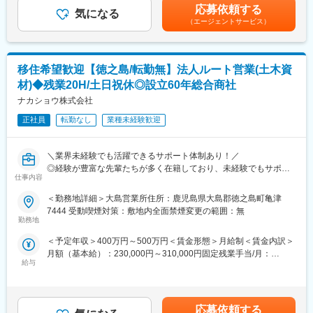
無＞有＜残業手当＞有＜給与補足＞【賞与】年2回（勤続年数・役
す。
応募依頼する
※将来的には管理部の業務を広く経験します
気になる
職・業績等により変動あり）【月給】25万円～35万円（※20時間
（エージェントサービス）
・事業計画の策定
のみなし残業代、調整手当、業務手当含む）【昇給】年1回（4
■当社の社風・魅力について：
・取引先の与信管理
月）調整手当：35,000～60,000円業務手当：35,000～80,000円賃
・生活者視点を大切にした商品開発
・リスク管理、内部統制
金はあくまでも目安の金額であり、選考を通じて上下する可能性
現場やお客様の声を起点に、仮説検証と改良を素早く重ねる風土
・宮崎、鹿児島、沖縄県内営業所等約50拠点の事務処理等の監
があります。月給(月額)は固定手当を含めた表記です。
がございます。失敗を次の挑戦につなげる文化が根付いていま
移住希望歓迎【徳之島/転勤無】法人ルート営業(土木資
査、指導
す。
材)◆残業20H/土日祝休◎設立60年総合商社
※各拠点等への出張業務が発生します
・小さく始め、大きく育てる経営スタイル
ナカショウ株式会社
内製化と柔軟な投資判断により新たな市場を創出。若手社員にも
■想定されるキャリアパス（入社3年以降のイメージ）
早期から裁量ある仕事をお任せしています。
正社員
転勤なし
業種未経験歓迎
管理部門内の経理決算関係、内部監査業務における管理職を担当
・実力を正当に評価する人材育成環境
いただきます。
年次にとらわれず360度評価で成果や挑戦を評価。教育制度も充
実しており、職種の枠を越えた成長機会がございます。
＼業界未経験でも活躍できるサポート体制あり！／
■当社の特徴
◎経験が豊富な先輩たちが多く在籍しており、未経験でもサポー
・基本的に土日祝お休みで、年末年始・お盆は8連休以上あり、有
仕事内容
変更の範囲：会社の定める業務
トできる抜群のチームワークがあります！仲間の成長をしっかり
休も取得しやすく、ライフワークバランスが取りやすい会社で
支えます！
＜勤務地詳細＞大島営業所住所：鹿児島県大島郡徳之島町亀津
す。（平均有休取得日数10.3日）
7444 受動喫煙対策：敷地内全面禁煙変更の範囲：無
・景気に左右されにくい業界で、クボタのネームバリューもあ
＼働き方も整られます／
勤務地
り、安定して長く働きやすい会社です。
◎残業20Ｈ・土日祝休み・転勤無し
・クボタグループならではの福利厚生も充実しています。
＜予定年収＞400万円～500万円＜賃金形態＞月給制＜賃金内訳＞
月額（基本給）：230,000円～310,000円固定残業手当/月：
■業務内容：
■当社について
給与
20,000円～40,000円（固定残業時間20時間0分/月）超過した時間
当社は、土木・インフラ工事や建築、住宅設備などに使われる資
南九州沖縄クボタは農業機械メーカー・クボタの販売会社とし
外労働の残業手当は追加支給＜月給＞250,000円～350,000円（一
材を、お客様のニーズをもとに提案し、現場へ届ける総合商社で
て、食料供給基地である宮崎、鹿児島、沖縄の3県のエリアで直営
律手当を含む）＜昇給有無＞有＜残業手当＞有＜給与補足＞＊年
す。そんな当社で法人ルート営業としてご活躍頂ける方を募集し
営業所44拠点・大型サービスセンター6拠点を擁し、農業機械の
齢、経験、前職給与を考慮し決定致します。■昇給：有■賞与：年
ます。
応募依頼する