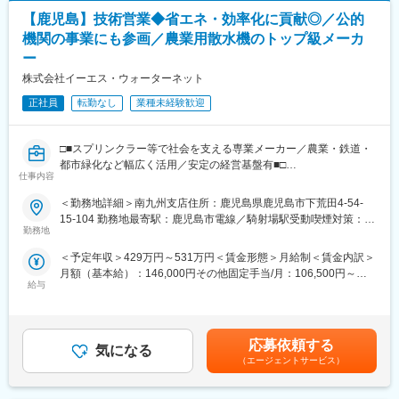
個人の裁量が大きく、プランニング力が活かせる仕事です。
【リモートワーク】
固定手当を含めた表記です。
【鹿児島】技術営業◆省エネ・効率化に貢献◎／公的
PDCAを回しながら顧客毎の戦略を立てて営業活動が行える面白
週固定での実施ではありませんが体調不良やご家族のご都合など
さがあります。
機関の事業にも参画／農業用散水機のトップ級メーカ
によってリモートワークへ切り替えが出来る体制を整えておりま
また、実際に現場でのデモンストレーション等の機会もあり、顧
ー
す。
客の生の声を聞き仕事や製品・サービスに活かしていくことがで
株式会社イーエス・ウォーターネット
きます。上司/チーム/本社からの支援をベースに、主体性をもった
変更の範囲：会社の定める業務
行動を期待しています。
正社員
転勤なし
業種未経験歓迎
＊直行直帰／ホームオフィス型
■ブランド力：
□■スプリンクラー等で社会を支える専業メーカー／農業・鉄道・
・121ヶ国で3万人の社員が活躍するグローバル企業で、業界での
都市緑化など幅広く活用／安定の経営基盤有■□
仕事内容
圧倒的なブランド力を持っています。
・クオリティの高さが魅力で、国内でも建設現場ではハンマード
◎提案導入により現場課題解決／効率化／生産性向上／省エネな
＜勤務地詳細＞南九州支店住所：鹿児島県鹿児島市下荒田4-54-
リルのことを「ヒルティ」と呼ぶ現場もあるほどです。
どに繋がる業務で顧客から喜ばれ、やりがいを感じることができ
15-104 勤務地最寄駅：鹿児島市電線／騎射場駅受動喫煙対策：屋
・売上の約6％を毎年製品・新技術開発に投資。人体工学に基づい
る
勤務地
内全面禁煙変更の範囲：会社の定める事業所
て作られており、年平均60程の製品が市場投入されています。
◎官公庁から民間企業まで幅広い取引実績あり
＜予定年収＞429万円～531万円＜賃金形態＞月給制＜賃金内訳＞
◎幅広い業界との取引を通して自身の知見を広め、深めることが
月額（基本給）：146,000円その他固定手当/月：106,500円～
■評価・研修について：
できる
給与
166,500円＜月給＞252,500円～312,500円＜昇給有無＞有＜残業
明確な評価基準を定めており、成果に応じて惜しみなく高いポジ
手当＞有＜給与補足＞■その他固定手当：物価高騰手当47,500
ションが与えられる環境です。セールスで成果を出せば、マネー
■業務概要：
円、固定残業手当59,000円～119,000円（固定残業時間39～75時
ジャー、本部長などのマネジメントの他、スペシャリストへのチ
技術営業として業務に携わっていただきます。
間分／月）※超過分の残業手当追加支給■賞与：年3回（期末手当
ャンスが広がっています。
応募依頼する
気になる
含む）賃金はあくまでも目安の金額であり、選考を通じて上下す
入社後半年間の研修プログラムとして営業研修や製品研修が用意
■業務詳細：
（エージェントサービス）
る可能性があります。月給(月額)は固定手当を含めた表記です。
されています。加えて、マネージャーによる営業同行や、ミーテ
◇国や地方自治体などの公的機関の事業（新規事業や中長期的な
ィングでの進捗管理も随時実施しています。
更新事業）に参画