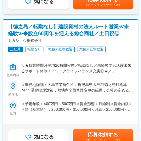
気になる
（エージェントサービス）
■取引先：
■ここが魅力！
主に鹿児島県内がエリアとなります。医療機関や金融機関・宿
・磁場顧客と深い関係構築が可能！：
泊・商業施設、学校などがあります。
九州地場顧客の深耕営業がメインとなるので、1社1社に真摯に向
き合う営業スタイルを学ぶことができます。
【徳之島／転勤なし】建設資材の法人ルート営業≪未
■当社の強み：
提案営業でスキルアップ：「仕様・価格・納期」をバランスよく
経験≫◆設立60周年を迎える総合商社／土日祝◎
◎創業60年以上。鹿児島を拠点に、各種弱電機器（電話通信設
考えながら提案
備・防犯カメラ・ナースコール・LAN配線）の販売・設計・施
ナカショウ株式会社
アットホームな職場：少数精鋭で一人ひとりをじっくり育成
工・保守点検業務を手掛けています。
働きやすさ◎：月残業平均20時間、年間休日120日以上
正社員
転勤なし
職種未経験歓迎
業種未経験歓迎
◎特に、情報通信設備機器の販売・施工に注力し、最適で最新の
キャリアアップ可能：営業力＋専門知識で市場価値UP！
通信システムを誠実に提案。各種電気通信設備工事担任者や、第
二種電気工事士の有資格者が多数在籍し、堅実な施工で、安心し
■こんな方にピッタリ！
＼★残業時間月平均20時間程度／転勤なし／未経験でも活躍出来
て頂けるワンストップサービスを提供しています。
第二新卒で営業に挑戦したい
るサポート体制！／ワークライフバランス充実◎★／
◎そ主なお客様は、一般企業・放送局であり、交換機や内線の施
仕事内容
未経験から専門知識を身につけたい
工までを担当しております。さらに、医療機関には電話交換機・
長く安定して働ける環境を探している
■業務内容：
＜勤務地詳細＞大島営業所住所：鹿児島県大島郡徳之島町亀津
ナースコールなど、大商業施設には防犯カメラを収めており、幅
土木・建築・景観・環境資材の総合商社である当社において営業
7444 受動喫煙対策：敷地内全面禁煙変更の範囲：会社の定める事
広いお客様に対し販売・施工・設置を行っております。
変更の範囲：会社の定める業務
担当として活躍頂ける方を募集致します。
勤務地
業所
変更の範囲：会社の定める業務
＜予定年収＞400万円～500万円＜賃金形態＞月給制＜賃金内訳＞
■ご入社後の育成フロー：
月額（基本給）：250,000円～350,000円＜月給＞250,000円～
◎先輩社員が丁寧にサポート！
給与
350,000円＜昇給有無＞有＜残業手当＞有＜給与補足＞＊年齢、
L先輩社員のOJT指導や営業同行を通じて、営業業務の一連の流
経験等に応じ増減する可能性あり■昇給：有■賞与：年２回＋決算
れやノウハウなど学んで頂きます。
賞与1回（前年度実績：3回/計3.50ヶ月分）賃金はあくまでも目安
◎提案する商材知識もご入社後にキャッチアップ可能！
の金額であり、選考を通じて上下する可能性があります。月給(月
L商品ラインナップや各商品の価格については、カタログ
応募依頼する
気になる
額)は固定手当を含めた表記です。
（WEB／媒体）を見たり、先輩社員と一緒に見積書作成を行いな
（エージェントサービス）