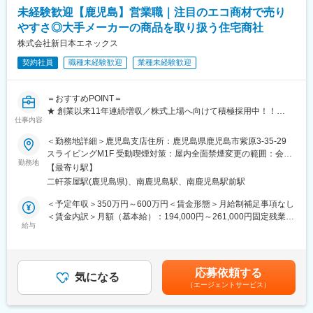
■キャリアアップについて：
通じて上下する可能性があります。月給(月額)は固定手当を含めた
未経験歓迎【鹿児島】営業職｜注目のエコ商材で売り
本人の頑張りを昇給、昇格にて評価される制度が御座います。ま
表記です。
やすさ◎大手メーカーの商品を取り扱う住宅商社
た、事業拡大に伴い、新規の営業所も出店しており、営業所長や
エリアを管理する責任者などのポストがある為、早期のキャリア
株式会社新日本エネックス
アップが見込めます。 ※実際に入社4年前後で所長になった中途入
契約社員
職種未経験歓迎
業種未経験歓迎
社の方もいらっしゃいます。
■会社情報：
＝おすすめPOINT＝
当社は入院中に必要となるアメニティ(パジャマ・タオル・日用
★ 創業以来11年連続増収／株式上場へ向けて積極採用中！！
品）をレンタルするアメニティサポートシステムを提供している
仕事内容
☆ 圧倒的成長×稼げる環境×次世代エネルギー×SDGs
会社です。
★ 本気で挑戦し、成長し、理想の未来を実現する場所！
＜勤務地詳細＞鹿児島支店住所：鹿児島県鹿児島市紫原3-35-29
レンタルだけでなく、病院・介護施設内での申込の受付業務から
☆ 平均年齢は20代！若手が中心となって活躍中！
スライビングM1F 受動喫煙対策：屋内全面禁煙変更の範囲：会社
ご利用者への提供・回収・請求まで全て弊社で受け持っておりま
勤務地
の定める事業所（リモートワーク含む）
す。そのため医療・介護施設の業務負担の軽減もでき多くのメリ
【最寄り駅】
【仕事内容】
ットがあります。拠点は北海道から九州まで展開し、毎年増収・
二軒茶屋駅(鹿児島県)、南鹿児島駅、南鹿児島駅前駅
スマートハウスに関心のある個人宅のお客様へ、太陽光発電や蓄
増益と確実に業績伸長しています。
電池などのエコ商材をご案内する営業職です。
＜予定年収＞350万円～600万円＜賃金形態＞月給制補足事項なし
訪問スタイルでお客様との信頼関係を築きながら提案機会を作る
＜賃金内訳＞月額（基本給）：194,000円～261,000円固定残業手
変更の範囲：会社の定める業務
ことがミッションです！
給与
当/月：66,000円～89,000円（固定残業時間45時間0分/月）超過し
※商談は別担当が対応するため、興味付けまででOK！
た時間外労働の残業手当は追加支給＜月給＞260,000円～350,000
円（一律手当を含む）＜昇給有無＞有＜残業手当＞有＜給与補足
年4回の実績賞与と評価制度で、努力と成果が正当に評価される環
＞※経験・能力を考慮し決定。■インセンティブあり：年4回■キャ
応募依頼する
境があります。
気になる
ンペーンあり：随時■役職手当■賞与：決算賞与あり（業績によ
（エージェントサービス）
また、年功序列は全くなく20代での役職昇格や高収入も実現可能
る）※固定残業代は残業がない場合も支給し、超過する場合は別途
です。
支給賃金はあくまでも目安の金額であり、選考を通じて上下する
入社後は、3ヶ月の研修プログラムを通じて未経験からでもしっか