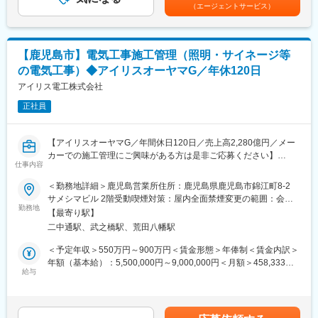
※4年連続で基本給のベースアップを実施しています。賃金はあく
（エージェントサービス）
（2）現場管理
までも目安の金額であり、選考を通じて上下する可能性がありま
現場で施工管理を実施いただき、計画通りに進行しているか確認
■募集背景：
す。月給(月額)は固定手当を含めた表記です。
します。
将来を見越した増員募集となります。次世代を担う社員を新たに
（3）材料発注・協力業者手配
お迎えしたいと考えております。
【鹿児島市】電気工事施工管理（照明・サイネージ等
受注案件ごとに在庫管理・物流部門と連携し、社内で商品の手配
の電気工事）◆アイリスオーヤマG／年休120日
を行います。協力業者への発注・調整も担当いただきます。
変更の範囲：会社の定める業務
（4）技術的支援と現場での問題解決
アイリス電工株式会社
施工作業中に発生する製品不具合などについて社内の関係各所と
正社員
連携して対応します。また、協力業者への施工指示・教育なども
行います。
（5）書類作成
【アイリスオーヤマG／年間休日120日／売上高2,280億円／メー
工事開始前の安全書類、工事後の竣工書類など作成を行います。
カーでの施工管理にご興味がある方は是非ご応募ください】
見積書、施工計画書や工事完了報告書など設計図面以外の図面関
仕事内容
係や書類関係一般を対応していただきます。
■業務概要：
＜勤務地詳細＞鹿児島営業所住所：鹿児島県鹿児島市錦江町8-2
当社で手掛けるLED照明やデジタルサイネージなどの施工管理業
サメシマビル 2階受動喫煙対策：屋内全面禁煙変更の範囲：会社
■出張：
務をお任せします。営業部門と連携し、多様な案件を担当しま
勤務地
の定める事業所
現場の受注状況により変化しますが、現状割合としては小規模の
【最寄り駅】
す。
案件が多いので長期且つ遠方の出張などは頻発はしない状況で
二中通駅、武之橋駅、荒田八幡駅
担当する業務としては、商業施設やオフィス、工場、ホテルなど
す。※ただ今後の受注状況や社内の状況によっては変化する可能性
非住宅の案件がメインになる見込みです。
＜予定年収＞550万円～900万円＜賃金形態＞年俸制＜賃金内訳＞
もございます。
年額（基本給）：5,500,000円～9,000,000円＜月額＞458,333円
■工事内容:
給与
～750,000円（12分割）＜昇給有無＞有＜残業手当＞有＜給与補
■組織構成：
製品：LED照明、セキュリティカメラ、サイネージなど
足＞■賞与：年2回（7月、12月）※前年実績4.6ヶ月支給■決算賞与
若手中心の活気のある組織ですが、キャリアでご入社いただく施
現場：オフィス・商業施設・医療福祉・教育施設・工場・倉庫等
（3月）※4等級以上の正社員対象※4年連続で基本給のベースアッ
工管理の方はミドル層以上が多いです。
プを実施しています。賃金はあくまでも目安の金額であり、選考