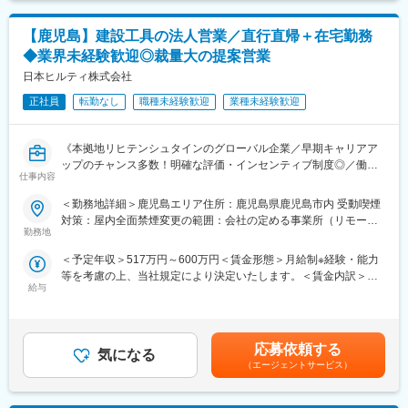
◇10:00～ 朝礼・理念共有・成果発表
新規顧客：既存顧客からのご紹介や新規お問合せ、別部署の顧客
◇10:30～ チーム研修（ロープレなど）
商談同行での新規提案になります。
◇13:00～ 昼休憩後、社用車で現場へ移動
【鹿児島】建設工具の法人営業／直行直帰＋在宅勤務
◇15:00～ 営業開始
◆業界未経験歓迎◎裁量大の提案営業
■商材について：三菱電機製品を中心とした製品を中心に建物（マ
◇17:00～ 休憩
ンションや住宅等）を建てる際に必要な住宅向け設備(※1)や建築
日本ヒルティ株式会社
◇18:00～ 営業再開
資材(※2)等の住宅建材、管材(※3)を担当いただきます。
◇20:00 退社
正社員
転勤なし
職種未経験歓迎
業種未経験歓迎
(※1)空調機・換気扇、太陽光発電システム、ＣＯ２ヒートポンプ
給湯機、ＩＨクッキングヒーター等
【こんな方におすすめ】
(※2)床暖房パネル・受水槽
・未経験から営業にチャレンジしたい
《本拠地リヒテンシュタインのグローバル企業／早期キャリアア
(※3)上下水道管・配水管・電線管等
・人と話すのが好き
ップのチャンス多数！明確な評価・インセンティブ制度◎／働き
仕事内容
・高収入＆成長を両立したい
がいのある会社(GPTW)に選出》
■目標について：組織全体で売上・利益目標を持っており、九州支
～あなたの提案で建設業界の大きな課題「生産性」を改善へ！～
＜勤務地詳細＞鹿児島エリア住所：鹿児島県鹿児島市内 受動喫煙
社全員で目標に対して営業活動を行って達成を目指すスタイルを
変更の範囲：会社の定める業務
■仕事内容：
対策：屋内全面禁煙変更の範囲：会社の定める事業所（リモート
取っています。
顧客との関係を構築し、顧客の潜在ニーズを引き出し、工具以外
勤務地
ワーク含む）
にも、リースや修理サービス、技術コンサルや技術講習などソリ
■配属部署：住環境ライフライン事業部 南九州営業所は3名で構成
＜予定年収＞517万円～600万円＜賃金形態＞月給制※経験・能力
ューション提案することで課題解決型のコンサルティング営業を
されており、50代男性管理職のもと、営業2名（30代男性2名）の
等を考慮の上、当社規定により決定いたします。＜賃金内訳＞月
行います。既存顧客が中心の深耕拡大メインとなる一方、今後
組織構成です。
給与
額（基本給）：296,000円～323,400円その他固定手当/月：
の“伸びしろ”が大きい新規顧客の開拓や建設現場への訪問も行って
37,000円～41,000円＜月給＞333,000円～364,400円＜昇給有無
頂きます。
■働き方：
＞有＜残業手当＞無＜給与補足＞※達成率81％からインセンティ
＊顧客先：主に建築業界の法人（新規・既存＝2：8）
【残業】
ブ支給有り※達成率によっては、初年度から年収600万円以上も可
＊担当エリア：重ならないようにエリア区分。車で１時間～１時
応募依頼する
月平均残業15h以内になっております。
気になる
能です。■昇給有り■四半期営業報奨金■賞与年１回■入社後のイン
間半圏内
（エージェントサービス）
働き方改革の一環で毎週水曜日ノー残業デーを導入しており、そ
センティブ保証制度あり■モデル年収（固定給8割）：・700万円
の他20時PCシャットダウンにて上長への申請許可がない限りは残
／4年目・800万円／営業課長／4年目賃金はあくまでも目安の金
■営業スタイル：
業が出来ない体制になっております。
額であり、選考を通じて上下する可能性があります。月給(月額)は