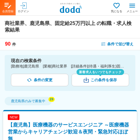
会員登録
ログイン
気になる
メニュー
商社業界、鹿児島県、固定給25万円以上
の転職・求人検
索結果
90
条件で並び替え
件
現在の検索条件
[勤務地]鹿児島県 [業種]商社業界 [詳細条件](待遇・福利厚生)固定給25万円以上
新着求人をいつでもチェック
条件の変更
この条件を保存
鹿児島県
のみで募集中
NEW
【鹿児島】医療機器のサービスエンジニア ～医療機器
営業からキャリアチェンジ歓迎＆夜間・緊急対応ほぼ
無