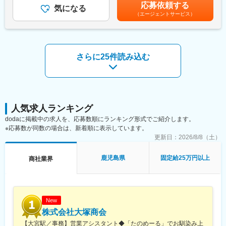
無＞有＜残業手当＞有＜給与補足＞■賞与：年2回（6月・12月／
■当社の特徴：
応募依頼する
・条件整理を行った上でのクロージング
気になる
前年度実績8.16ヶ月分）■モデル年収：580万円（入社3年目）、
設備会社としては珍しく早期にIT領域へ参入し、業務用エアコン
（エージェントサービス）
・社内施工担当との連携・調整
680万円（入社7年目）、920万円（入社9年目）■各種手当：・職
のEC販売を全国展開した点です。自社通販サイト「エアコンセン
※「単に売る」ではなく、納得感のある提案・調整力が成果に繋が
能手当、役職手当、資格手当、残業手当賃金はあくまでも目安の
ターAC」は15年以上にわたり国内トップクラスの販売台数を誇
ります。
金額であり、選考を通じて上下する可能性があります。月給(月額)
り、20年連続の増収増益を実現。高額商品を完全反響型で受注で
は固定手当を含めた表記です。
きる仕組みや、全国対応の施工力、充実したアフターフォローが
<未経験者からでも活躍できる理由>
さらに25件読み込む
強みです。
・「エアコンが壊れたので入れ替えたい」など必要に迫られたニ
社内ではWeb制作を内製化しており、デザイン・制作・分析・改
ーズが多いため、受注率40％超と売りやすい環境。
善まで自分たちで行える体制を整えています。
・チーム制でリーダーや先輩からのフォローがあることに加えマ
ニュアルや事例紹介をPC上で閲覧できる仕組もあり安心です。
■求める人物像
・「こうした方が良いのでは？」と考えられる方
■研修：
人気求人ランキング
・サイト全体・業務全体を見て改善を考えられる方
未経験・業界知識がなくてもご活躍いただけるよう、段階的な研
dodaに掲載中の求人を、応募数順にランキング形式でご紹介します。
・小～中規模サイトを長く育てることにやりがいを感じる方
修を用意しています。マニュアル・事例集も整備されているた
※応募数が同数の場合は、新着順に表示しています。
・内製チームの一員として、腰を据えて関われる方
め、安心して業務に取り組めます。
更新日：
2026/8/8（土）
・入社1週目…商材・工事知識の座学研修
変更の範囲：会社の定める業務
・2週目：…見積システム・業務フロー研修
鹿児島県
固定給25万円以上
商社業界
・3週目～1ヶ月…簡単な案件から実務スタート（上司・リーダー
がフォロー）
■組織構成：
・部署人数：23名/男女比：1:1/20～30代が約7割程。
New
・分からないことはすぐに相談できる環境です。
株式会社大塚商会
【大宮駅／事務】営業アシスタント◆「たのめーる」でお馴染み上
■キャリアパス：