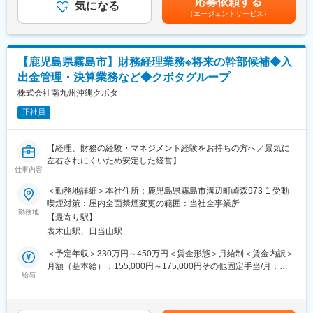
応募依頼する
■業務内容:
気になる
を通じて上下する可能性があります。月給(月額)は固定手当を含め
■当社の社風・魅力について：
（エージェントサービス）
（1）工事計画の作成と調整
た表記です。
◆生活者視点を大切にした商品開発
工事のスケジュール、予算、資材、人員配置などを計画します。
現場やお客様の声を起点に、仮説検証と改良を素早く重ねる風土
施主や社内の営業部門と連携し、工期内に工事が完了できるよう
がございます。失敗を次の挑戦につなげる文化が根付いていま
対応いただきます。
す。
【鹿児島県霧島市】財務経理業務※将来の幹部候補◆入
（2）現場管理
◆小さく始め、大きく育てる経営スタイル
出金管理・決算業務など◆クボタグループ
現場で施工管理を実施いただき、計画通りに進行しているか確認
内製化と柔軟な投資判断により新たな市場を創出。若手社員にも
します。
株式会社南九州沖縄クボタ
早期から裁量ある仕事をお任せしています。
（3）材料発注・協力業者手配
◆実力を正当に評価する人材育成環境
正社員
受注案件ごとに在庫管理・物流部門と連携し、社内で商品の手配
年次にとらわれず360度評価で成果や挑戦を評価。教育制度も充
を行います。協力業者への発注・調整も担当いただきます。
実しており、職種の枠を越えた成長機会がございます。
（4）技術的支援と現場での問題解決
【経理、財務の経験・マネジメント経験をお持ちの方へ／景気に
施工作業中に発生する製品不具合などについて社内の関係各所と
変更の範囲：会社の定める業務
左右されにくいため安定した経営】
連携して対応します。また、協力業者への施工指示・教育なども
仕事内容
行います。
■募集背景
＜勤務地詳細＞本社住所：鹿児島県霧島市溝辺町崎森973-1 受動
（5）書類作成
クボタグループの一員として、コンプライアンス遵守、健全な事
喫煙対策：屋内全面禁煙変更の範囲：当社全事業所
工事開始前の安全書類、工事後の竣工書類などの作成を行いま
業運営が求められ、ガバナンス強化に努めるため。また経理、決
勤務地
す。
【最寄り駅】
算、税務申告業務等の強化のため人員を募集します。
見積書、施工計画書や工事完了報告書など設計図面以外の図面関
表木山駅、日当山駅
係や書類関係の一般を対応していただきます。
■具体的な業務
＜予定年収＞330万円～450万円＜賃金形態＞月給制＜賃金内訳＞
・入出金管理、日々の経理会計業務
月額（基本給）：155,000円～175,000円その他固定手当/月：
■出張に関して：
・収支資金繰り等の管理
給与
70,000円～140,000円固定残業手当/月：25,000円～28,226円（固
現場の受注状況により変化しますが、現状小規模の案件が多いの
・財務諸表の作成
定残業時間20時間0分/月）超過した時間外労働の残業手当は追加
で長期且つ遠方の出張などは頻発にはしない状況です。※ただ今後
・月次・年次などの決算業務（税務申告、連結決算の対応含む）
支給＜月給＞250,000円～343,226円（一律手当を含む）＜昇給有
の受注状況や社内の状況によっては変化する可能性もございま