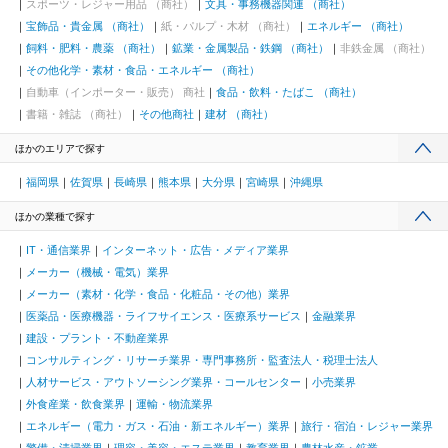
スポーツ・レジャー用品 （商社）
文具・事務機器関連 （商社）
宝飾品・貴金属 （商社）
紙・パルプ・木材 （商社）
エネルギー （商社）
飼料・肥料・農薬 （商社）
鉱業・金属製品・鉄鋼 （商社）
非鉄金属 （商社）
その他化学・素材・食品・エネルギー （商社）
自動車（インポーター・販売） 商社
食品・飲料・たばこ （商社）
書籍・雑誌 （商社）
その他商社
建材 （商社）
ほかのエリアで探す
福岡県
佐賀県
長崎県
熊本県
大分県
宮崎県
沖縄県
ほかの業種で探す
IT・通信業界
インターネット・広告・メディア業界
メーカー（機械・電気）業界
メーカー（素材・化学・食品・化粧品・その他）業界
医薬品・医療機器・ライフサイエンス・医療系サービス
金融業界
建設・プラント・不動産業界
コンサルティング・リサーチ業界・専門事務所・監査法人・税理士法人
人材サービス・アウトソーシング業界・コールセンター
小売業界
外食産業・飲食業界
運輸・物流業界
エネルギー（電力・ガス・石油・新エネルギー）業界
旅行・宿泊・レジャー業界