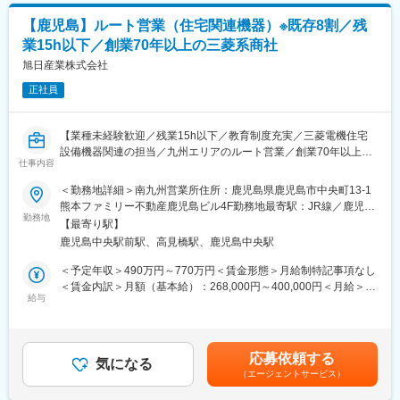
可能性があります。月給(月額)は固定手当を含めた表記です。
りとスキルを身につけられます。
【鹿児島】ルート営業（住宅関連機器）※既存8割／残
業15h以下／創業70年以上の三菱系商社
【営業スタイルの特徴】
チームで成果を追求！営業は2名体制のペアで行います。
旭日産業株式会社
日々のロープレやミーティングでノウハウを共有し、チーム全体
正社員
で個人目標の達成をサポートします。
【入社後の流れ】
【業種未経験歓迎／残業15h以下／教育制度充実／三菱電機住宅
◎ 座学研修で商品・業界知識を習得
設備機器関連の担当／九州エリアのルート営業／創業70年以上の
◎ 営業トークのロールプレイング研修
仕事内容
三菱系老舗商社】
◎ 先輩同行によるOJT
＜勤務地詳細＞南九州営業所住所：鹿児島県鹿児島市中央町13-1
⇒まずはアポインターからスタート！
■担当業務：三菱電機住宅設備関連機器（空調機・換気扇・ｴｺｷｭｰ
熊本ファミリー不動産鹿児島ビル4F勤務地最寄駅：JR線／鹿児島
ﾄ･太陽光発電等）の販売および建設・建築関連商材（配管材料、
勤務地
中央駅受動喫煙対策：敷地内喫煙可能場所あり変更の範囲：会社
【モデル年収】
【最寄り駅】
空調資材）の販売を行って頂きます。
の定める事業所
25歳/1年目（一般）･･･500万円（月給26万円+手当+インセンティ
鹿児島中央駅前駅、高見橋駅、鹿児島中央駅
ブ）
■担当エリア：主に鹿児島県内となります。そのため、基本的には
＜予定年収＞490万円～770万円＜賃金形態＞月給制特記事項なし
26歳/2年目（一般）･･･650万円（月給28万円+手当+インセンティ
出張はないものの、仕入先への製品研修会にて国内出張が発生す
＜賃金内訳＞月額（基本給）：268,000円～400,000円＜月給＞
ブ）
る場合がございます。(目安：年2~3回、2泊3日程度)
給与
268,000円～400,000円＜昇給有無＞有＜残業手当＞有＜給与補足
29歳/3年目（主任）･･･950万円（月給30万円+役職手当+インセン
＞■昇給：年1回■賞与：年2回（2023年実績計5.8ヶ月）■モデル年
ティブ）
■顧客：既存顧客8割、新規顧客2割になります。
収：25歳：490万円30歳：620万円35歳：770万円賃金はあくま
30歳/5年目（係長）･･･1200万円（月給35万円+役職手当+インセ
また、住宅設備店・管材問屋（住宅メーカー・工務店と直接取引
でも目安の金額であり、選考を通じて上下する可能性がありま
ンティブ）
応募依頼する
をする場合もございます）
気になる
す。月給(月額)は固定手当を含めた表記です。
（エージェントサービス）
【1日のスケジュール例】
■営業方法：既存顧客：ルート営業を中心に営業活動を行います。