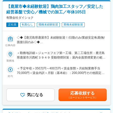
◇民間のお客様へ当社製品の提案営業（既存代理店中心ですが、
■社風：
【鹿屋市◆未経験歓迎】鶏肉加工スタッフ／安定した
ご紹介等を通じて新規開拓も行う機会あり）
働きがいのある会社(GPTW)にも選出歴があります。社員同士のコ
◇製品導入決定後の設置工事の立ち合い、アフターサービス
経営基盤で安心／機械での加工／年休105日
ミュニケーションが活発で、定着率は92%程と高く、長く働きや
※工事は協力会社が実施いたします。
有限会社ダイショク
すい環境です。
■業務の特徴：
正社員
転勤なし
職種未経験歓迎
業種未経験歓迎
変更の範囲：会社の定める業務
・国や地方自治体の機関などの公的機関の事業に参画し、複数年
にかかる事業に携わることもあります。
◇◆【鹿児島県鹿屋市】未経験歓迎！/日勤のみ/業績安定/転勤無/
・企業や法人、農業生産法人、個人農家などの民間のお客様には
面接1回のみ◇◆
ニーズに応じたご提案を行い、お客様の課題解決を目指します。
仕事内容
そのため、継続的なコミュニケーションと技術的なサポートが重
■職務内容：
要となるポジションです。
＜勤務地詳細＞ジェーエフエフ第一工場、第二工場住所：鹿児島
・ダンボールに入った鶏肉（１２キロ）の搬入や開封作業
・技術的サポートは自社製品の開発から故障時のサポートを行っ
県鹿屋市川西町３９４９ 受動喫煙対策：屋内全面禁煙変更の範
・高圧洗浄機を使った機械洗浄
ている技術部門がバックアップするため、相互に協力しながら案
勤務地
囲：無
・鶏肉のカット作業・機械による鶏肉のカット作業
件獲得を進めていきます。
＜予定年収＞350万円～400万円＜賃金形態＞月給制業務手当
・現場管理
70,000円＜賃金内訳＞月額（基本給）：200,000円その他固定手
※品物の搬入・移動時に人の手で運ぶ作業が発生します。
■取扱い製品：
給与
当/月：70,000円＜月給＞270,000円＜昇給有無＞有＜残業手当＞
水を利用する製品やノウハウを活用し、環境、都市緑化、工業な
有＜給与補足＞■昇給あり■賞与あり(年2回)賃金はあくまでも目安
＜業務の流れ＞
どの様々な分野で利用いただいており、社会貢献性の高い仕事か
の金額であり、選考を通じて上下する可能性があります。月給(月
▼生鳥の搬入…養鶏場から専用トラックにて工場に搬入されま
ら達成感とやりがいを感じていただけます。
額)は固定手当を含めた表記です。
す。
＜主力製品＞
応募依頼する
気になる
▼検査
・水流を制御する「バルブ」
（エージェントサービス）
▼機械での分解…大まかな分解→細かく分解して加工し、整形し
・水の圧力を制御する「制御弁」
ます。
・農業用の「スプリンクラー」
▼積み込み・配送…切り分けられた肉は丁寧にパッキングされ、
・定流量散水機器「ドリップチューブ」