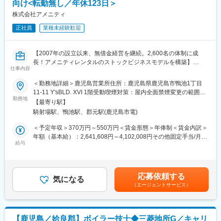
向け<転勤無し／年休123日＞
る研修や、実際にコールセンターに届くお問い合わせ内容を把握
していただくための研修もございます。その他、先輩社員との
株式会社アメニティ
OJTもじっくり行っており、1人前になるまで手厚くサポート致し
正社員
業種未経験歓迎
ます。未経験の方でも安心してキャッチアップいただけるよう充
実した研修制度をご用意しています。
■取得できるスキルについて：
【2007年の設立以来、無借金経営を継続。2,600名の体制に成
X線診断装置や医療ITシステム等の幅広い製品がありますので、幅
長！アメニティレンタルのストックビジネスモデルを構築】
広く多くのスキルを習得可能です。デジタル化・ネットワーク化
仕事内容
事業のさらなる拡大を見据え、各営業所における営業体制の強化
が加速的に進む医療業界であるため、ソフトウェアやネットワー
を図るため、このたび新たな仲間をお迎えすることとなりまし
＜勤務地詳細＞鹿児島営業所住所：鹿児島県鹿児島市鴨池1丁目
クに関してのスキルも活用される場面も多く、医療機器という枠
た。
11-11 Y'sBLD. XVI 1階受動喫煙対策：屋内全面禁煙変更の範囲：
にとどまらない幅広いスキルを磨けます。
勤務地
本文参照
■緊急呼び出しについて：
【最寄り駅】
■業務詳細：
大病院とは違い、クリニックがお客様となる為、基本的に夜間に
騎射場駅、鴨池駅、郡元駅(鹿児島市電)
病院や介護施設に向けて、入院・入所時に必要な衣類やタオル、
呼ばれることはありません。一方でイレギュラーな自体に備えて
日用品などをレンタルできる「アメニティサポートシステム」を
＜予定年収＞370万円～550万円＜賃金形態＞年俸制＜賃金内訳＞
当番制（自宅待機）を取り入れており、万が一、対応（出動）が
提案する営業です。ニーズに応じて、人材派遣・紹介サービスや
年額（基本給）：2,641,608円～4,102,008円その他固定手当/月：
発生した場合、代休を取得いただきます。
院内売店の運営代行サービスも提案していきます。
給与
30,000円固定残業手当/月：58,200円～86,500円（固定残業時間
■働き方について：
30時間0分/月）超過した時間外労働の残業手当は追加支給＜月額
コールセンターでの一次対応を行っており、各エンジニアの負担
主な営業活動は新規提案営業と既存フォローの両輪です。 社会貢
＞308,334円～458,334円（12分割）（一律手当を含む）＜昇給有
を軽減するような働き方が可能です。
献性も高く、今後の高齢化社会において成長が見込める成長産業
無＞有＜残業手当＞有＜給与補足＞※経験・能力・前職の給与など
応募依頼する
です。 また、病院や介護施設の業務軽減に貢献する事で、患者
気になる
を考慮するため上下する可能性があります・評価：年2回（4月・
変更の範囲：会社の定める業務
（エージェントサービス）
様、利用者様へのサービス向上に直結する為、大変やりがいのあ
10月/売上実績だけでなく取り組み姿勢や提案プロセスなどの定性
るお仕事です。
評価も重視）・年収例：370-480万円(主任/入社2-3年)⇒420-550
万円(係長/入社3-5年)賃金はあくまでも目安の金額であり、選考を
■キャリアアップについて：
通じて上下する可能性があります。月給(月額)は固定手当を含めた
【鹿児島／姶良郡】ボイラー技士◆三菱地所G／キャリ