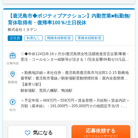
金額であり、選考を通じて上下する可能性があります。月給(月額)
大手企業との取引実績を持ち、建設業界向けのICT・DX支援を展
まずは取引先との関係構築が基本となるため、ルート営業中心で
は固定手当を含めた表記です。
開。多様なIT商材を活用し、現場の効率化と省力化に貢献してい
す。これまでの業務経験だけでなく、明るく、ハキハキとコミュ
ます。詳細は以下をご参照ください。
【鹿児島市◆ポジティブアクション】内勤営業■転勤無/
ニケーションが取れる方を歓迎します！
育休取得有・復帰率100％/土日祝休
変更の範囲：会社の定める業務
■担当エリア：
株式会社ミタデン
各県に営業所がある為、県外出張はほとんどございません。
正社員
転勤なし
職種未経験歓迎
業種未経験歓迎
担当エリアでの営業活動を中心に実施頂きます！
■研修制度
◇◆年休124日/8.16ヶ月分/鹿児島県女性活躍推進宣言企業/事務・
未経験の方は、慣れるまで先輩社員が同行します。
受注・コールセンター経験等が活きる！/完全反響/外勤ゼロ/1品
★入社後1か月
仕事内容
100円～の置社食サービス等福利厚生◎◇◆
・商材知識を身に着ける（「建材の種類や、その施工方法の勉強
＜勤務地詳細＞本社住所：鹿児島県鹿児島市与次郎1-2-15 勤務地
からスタートし、メーカーさんの勉強会、ショールーム見学）
■職務内容：
最寄駅：鹿児島市電線／騎射場駅受動喫煙対策：屋内全面禁煙変
・電話受注からスタート
自社HP・ECサイトからお問い合わせいただいたお客様に対し、
勤務地
更の範囲：無
【最寄り駅】
電話・メールを中心に、提案から受注（クロージング）までを行
★3か月～半年
騎射場駅、荒田八幡駅、鴨池駅
う内勤営業職です。
先輩とのOJTを進めて営業方法を覚えます。
▼詳細：
＜予定年収＞469万円～559万円＜賃金形態＞月給制＜賃金内訳＞
・電話・メールによる反響問い合わせ対応
月額（基本給）：191,000円～205,000円その他固定手当/月：
■当社について：
・お客様の状況・ご要望のヒアリング
給与
20,000円～60,000円固定残業手当/月：50,000円～61,998円（固
福岡市天神に本社を構える、インテリアの総合商社として、メー
・複数機種・競合商材を踏まえた比較説明
定残業時間30時間0分/月）超過した時間外労働の残業手当は追加
カーと内装業者との橋渡しを担ってます。商品の取扱数は九州ト
・見積作成（フォーマットあり）
支給＜月給＞261,000円～326,998円（一律手当を含む）＜昇給有
ップクラスです。
・条件整理・受注に向けたクロージング
無＞有＜残業手当＞有＜給与補足＞■賞与：年2回（6月・12月／
地域に密着した営業活動と 迅速な商品の流通、きめ細やかなサー
応募依頼する
・社内（施工・手配部門）との連携・調整
気になる
前年度実績8.16ヶ月分）■モデル年収：580万円（入社3年目）、
ビス体制の確立をめざして、九州一円にネットワークを整備。福
（エージェントサービス）
※訪問営業・飛び込みはありません