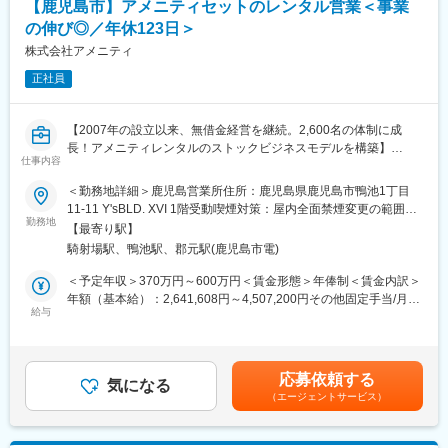
【鹿児島市】アメニティセットのレンタル営業＜事業
島・九州をベースに日本全国へ展開しています。
の伸び◎／年休123日＞
■CLTによる社会課題解決型の新たな木材活用事業：
株式会社アメニティ
当社が推進する事業は、コンクリートや鉄で作られている建物の
正社員
一部を木に置き換え・組み合わせる「新建材事業」と、あらかじ
め工場で部材を製造し、現場で建物を組み立てる「MOKUWELL
事業」です。CLTとは木の板の層を各層で互いに直交するように
【2007年の設立以来、無借金経営を継続。2,600名の体制に成
積層接着した大判パネルで、品質が安定し、工事期間の短縮が可
長！アメニティレンタルのストックビジネスモデルを構築】
能となります。新たな木材活用事業に取り組み、地域の皆様と共
仕事内容
事業のさらなる拡大を見据え、各営業所における営業体制の強化
に森林荒廃や人口減少時代の課題も解決します。
を図るため、このたび新たな仲間をお迎えすることとなりまし
＜勤務地詳細＞鹿児島営業所住所：鹿児島県鹿児島市鴨池1丁目
た。
11-11 Y'sBLD. XVI 1階受動喫煙対策：屋内全面禁煙変更の範囲：
変更の範囲：会社の定める業務
勤務地
会社の定める事業所
【最寄り駅】
■業務詳細：
騎射場駅、鴨池駅、郡元駅(鹿児島市電)
病院や介護施設に向けて、入院・入所時に必要な衣類やタオル、
日用品などをレンタルできる「アメニティサポートシステム」を
＜予定年収＞370万円～600万円＜賃金形態＞年俸制＜賃金内訳＞
提案する営業です。ニーズに応じて、人材派遣・紹介サービスや
年額（基本給）：2,641,608円～4,507,200円その他固定手当/月：
院内売店の運営代行サービスも提案していきます。
給与
30,000円固定残業手当/月：58,200円～94,400円（固定残業時間
30時間0分/月）超過した時間外労働の残業手当は追加支給＜月額
主な営業活動は新規提案営業と既存フォローの両輪です。 社会貢
＞308,334円～500,000円（12分割）（一律手当を含む）＜昇給有
献性も高く、今後の高齢化社会において成長が見込める成長産業
無＞有＜残業手当＞有＜給与補足＞※経験・能力・前職の給与など
応募依頼する
です。 また、病院や介護施設の業務軽減に貢献する事で、患者
気になる
を考慮するため上下する可能性があります・評価：年2回（4月・
（エージェントサービス）
様、利用者様へのサービス向上に直結する為、大変やりがいのあ
10月/売上実績だけでなく取り組み姿勢や提案プロセスなどの定性
るお仕事です。
評価も重視）・年収例：370-480万円(主任/入社2-3年)⇒420-550
万円(係長/入社3-5年)賃金はあくまでも目安の金額であり、選考を