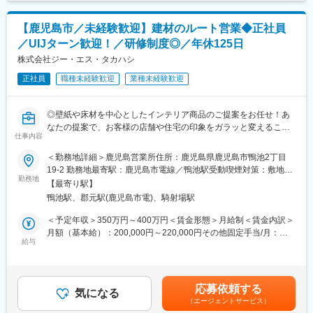
月・12月支給）■決算賞与：年1回（4月支給）※現在＜25期連続＞
変更の範囲：会社の定める業務
で、現場状況に応じて対応数が変動します。商談は対面訪問が基
支給中賃金はあくまでも目安の金額であり、選考を通じて上下す
本で社用車を使用し、現場理解を深めながら関係構築を進めてい
る可能性があります。月給(月額)は固定手当を含めた表記です。
【鹿児島市／未経験歓迎】建材のルート営業◆正社員
く役割です。
／UIJターン歓迎！／研修制度◎／年休125日
■業務の魅力
株式会社ジー・エス・タカハシ
顧客と長期的に関わりながら信頼関係を築く営業スタイルです。
正社員
職種未経験歓迎
業種未経験歓迎
IT商材を通じて現場課題を具体的に改善する経験を積むことで、
課題把握力や提案力が磨かれます。変化の続く建設DX領域で、継
続的に価値を提供できるスキルが身につきます。
◎壁紙や床材を中心としたインテリア商品のご提案をお任せ！あ
なたの提案で、お客様の店舗や住宅の印象をガラッと変えること
■働く環境
仕事内容
ができます。
新拠点は少人数からスタート予定。近隣拠点の先輩社員が出張ベ
◎半年間は「壁紙とは」「取り付け方」など商材知識を覚え、お
＜勤務地詳細＞鹿児島営業所住所：鹿児島県鹿児島市鴨池2丁目
ースでサポートに入り、連携しながら業務を進めます。入社後は
客様対応になれるところからスタートします！これまで業種業界
19-2 勤務地最寄駅：鹿児島市電線／鴨池駅受動喫煙対策：敷地内
約3カ月のOJTを実施し、その後既存顧客を引き継ぎます。
問わず、様々な経験をお持ちの方が入社し、活躍されておりま
勤務地
喫煙可能場所あり変更の範囲：会社の定める事業所
【最寄り駅】
す！
■働き方
鴨池駅、郡元駅(鹿児島市電)、騎射場駅
◎完全週休2日制、土日祝休み、年休125日、携帯電話は会社に置
・年間休日125日
いて帰るなど、ワークライフバランスが取れる環境です。
＜予定年収＞350万円～400万円＜賃金形態＞月給制＜賃金内訳＞
・残業月15時間以内
月額（基本給）：200,000円～220,000円その他固定手当/月：
■仕事内容：
給与
10,000円固定残業手当/月：70,000円（固定残業時間45時間0分/
■キャリアパス
インテリア工事店へのルート営業を担当いただきます。
月）超過した時間外労働の残業手当は追加支給＜月給＞280,000
まずは既存顧客対応を通じて知識と経験を蓄積し、拠点内での中
・内装工事店、表具店等を訪問、商品の提案、カタログ配付
円～300,000円（一律手当を含む）＜昇給有無＞有＜残業手当＞
核メンバーとして活躍。将来的には顧客基盤の拡大やチーム運営
・現場納品、現場実測、見積作成
有＜給与補足＞■昇給：あり■賞与：年2回（計3.20ヶ月分※前年度
にも携わることが期待されます。
応募依頼する
・工事関係者との打合せ、職人の手配
気になる
実績）■固定残業手当：45時間分を営業手当として支給■その他固
（エージェントサービス）
・新規先訪問活動 等
定手当：・住宅（一律）手当：10,000円賃金はあくまでも目安の
■企業魅力