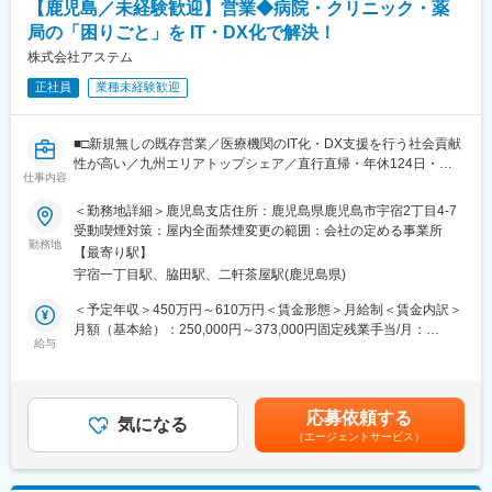
【鹿児島／未経験歓迎】営業◆病院・クリニック・薬
商品として出荷されます。
■入社後について：
局の「困りごと」を IT・DX化で解決！
■入社後の流れ
支店先輩との同行営業による研修、引継ぎやフォローを受けなが
株式会社アステム
まずは先輩社員について加工ラインの各業務を経験いただき、一
ら知識・経験を積み上げていただきます。
連の流れを理解いただくところからスタートいただきます。その
正社員
業種未経験歓迎
将来的には既存顧客への対応、紹介や人脈構築からの新規顧客開
後は徐々に機械の操作方法を覚えていただき、加工のレベルの向
拓等もお任せしていく予定です。
上を目指していただくことを期待しています。
■□新規無しの既存営業／医療機関のIT化・DX支援を行う社会貢献
■当社製品の導入事例：
性が高い／九州エリアトップシェア／直行直帰・年休124日・残
■組織構成：
・農業：制御弁や減圧弁、スプリンクラー、ミストを用いた温度
仕事内容
業月平均12h程度とワークライフバランス□■
当社には55名の社員、80名のアルバイト、パートスタッフが活躍
管理システム
中です。中でもメインの拠点には約45名が活躍しております（40
・スポーツ施設や学校のグラウンド：スプリンクラー、芝生養生
＜勤務地詳細＞鹿児島支店住所：鹿児島県鹿児島市宇宿2丁目4-7
＼医療現場が安心して医療を続けられる仕組みをつくる医療機関
代以上のスタッフ中心）もともと未経験からスタートした方がほ
・鉄道関連：消雪システム
受動喫煙対策：屋内全面禁煙変更の範囲：会社の定める事業所
のパートナーとしてご活躍頂く営業メンバーを募集／
とんどなので、異業種からの転職の方もご安心ください。また、
勤務地
・環境分野：屋根散水、街中のミスト施設、緑化施設、粉塵対策
【最寄り駅】
社員間の発言もしやすく風通しの良い職場です。
散水施設
宇宿一丁目駅、脇田駅、二軒茶屋駅(鹿児島県)
■業務内容：
鹿児島県内のクリニックおよび調剤薬局を中心に病院・クリニッ
■働く環境：
変更の範囲：会社の定める業務
＜予定年収＞450万円～610万円＜賃金形態＞月給制＜賃金内訳＞
ク・薬局の「困りごと」をIT・システムで解決する提案型の営業
・工場内では専用の衣服や手袋を着用し、消毒液を使って全身の
月額（基本給）：250,000円～373,000円固定残業手当/月：
を行って頂きます！
消毒を行ってから作業を開始します。冷凍された肉の加工を行う
給与
32,000円（固定残業時間15時間0分/月）超過した時間外労働の残
ときは、冷凍庫に入る場合もありますが、梱包時などは常温の空
業手当は追加支給＜月給＞282,000円～405,000円（一律手当を含
＜提案商材＞
調環境があります。
む）＜昇給有無＞有＜残業手当＞有＜給与補足＞■賞与実績：年3
レセコン（診療明細書）・電子カルテ・電子薬歴システムなど
回賃金はあくまでも目安の金額であり、選考を通じて上下する可
応募依頼する
■特徴：
気になる
能性があります。月給(月額)は固定手当を含めた表記です。
（エージェントサービス）
■こんな課題解決します！
当社や関連企業の(有)ダイショクの業績は堅調に推移中で、経営基
会計の待ち時間が長い／レセプト業務人員が足りない／患者様の
盤も安定しています。
満足度を上げたい