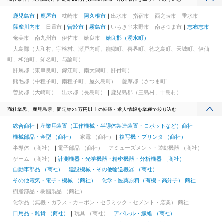
鹿児島市
鹿屋市
枕崎市
阿久根市
出水市
指宿市
西之表市
垂水市
薩摩川内市
日置市
曽於市
霧島市
いちき串木野市
南さつま市
志布志市
奄美市
南九州市
伊佐市
姶良市
姶良郡（湧水町）
大島郡（大和村、宇検村、瀬戸内町、龍郷町、喜界町、徳之島町、天城町、伊仙
町、和泊町、知名町、与論町）
肝属郡（東串良町、錦江町、南大隅町、肝付町）
熊毛郡（中種子町、南種子町、屋久島町）
薩摩郡（さつま町）
曽於郡（大崎町）
出水郡（長島町）
鹿児島郡（三島村、十島村）
商社業界、鹿児島県、固定給25万円以上の転職・求人情報を業種で絞り込む
総合商社
産業用装置（工作機械・半導体製造装置・ロボットなど）商社
機械部品・金型 （商社）
家電 （商社）
複写機・プリンタ （商社）
半導体 （商社）
電子部品 （商社）
アミューズメント・遊戯機器 （商社）
ゲーム （商社）
計測機器・光学機器・精密機器・分析機器 （商社）
自動車部品 （商社）
建設機械・その他輸送機器 （商社）
その他電気・電子・機械 （商社）
化学・医薬原料（有機・高分子） 商社
樹脂部品・樹脂製品 （商社）
化学品（無機・ガラス・カーボン・セラミック・セメント・窯業） 商社
日用品・雑貨 （商社）
玩具 （商社）
アパレル・繊維 （商社）