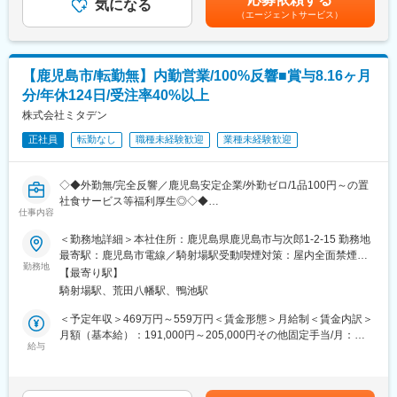
ミタデンでは複数の自社Webサイトを内製で開発・運営していま
気になる
年2回（6月・12月／前年度実績5.68ヶ月分）※待遇は経験・スキ
・開発成果が事業の売上やユーザー体験に直結するやりがいのあ
（エージェントサービス）
す。
ルなどに応じて決定します。■各種手当：・職能手当、役職手当、
るポジションです。
現在は各サイトに担当者を配置し、日々の運営・改修対応を行っ
資格手当、残業手当賃金はあくまでも目安の金額であり、選考を
・サイト全体・業務全体を見ながら、サービス改善に主体的に関
ていますが、
通じて上下する可能性があります。月給(月額)は固定手当を含めた
われるエンジニアを歓迎しています。
・運営で手一杯になりやすい
表記です。
【鹿児島市/転勤無】内勤営業/100%反響■賞与8.16ヶ月
・新しい施策・改善提案まで手が回らない
変更の範囲：会社の定める業務
分/年休124日/受注率40%以上
・サイト横断での最適化が難しい
といった課題があります。
株式会社ミタデン
正社員
転勤なし
職種未経験歓迎
業種未経験歓迎
そこで今回は、
「運営を回すだけでなく、改善・提案まで担えるエンジニア」を
新たに募集します。
◇◆外勤無/完全反響／鹿児島安定企業/外勤ゼロ/1品100円～の置
社食サービス等福利厚生◎◇◆
▼詳細：
仕事内容
・ECサイトの構成・デザイン企画／ページディレクション
■職務内容：
＜勤務地詳細＞本社住所：鹿児島県鹿児島市与次郎1-2-15 勤務地
・商品登録・更新（画像作成・説明文制作）
自社HP・ECサイトからお問い合わせいただいたお客様に対し、
最寄駅：鹿児島市電線／騎射場駅受動喫煙対策：屋内全面禁煙変
・キャンペーン運用、コラム作成
電話・メールを中心に提案～受注（クロージング）までを担当す
勤務地
更の範囲：会社の定める事業所（リモートワーク含む）
・売上・アクセスデータ分析／レポート作成
【最寄り駅】
る内勤営業です。
・SEO対策、UI/UX改善、ページ最適化
騎射場駅、荒田八幡駅、鴨池駅
営業活動はすべて反響ベース。外勤や飛び込み営業はありませ
・リスティング広告運用（Google/Yahoo!/Microsoft）
ん。
＜予定年収＞469万円～559万円＜賃金形態＞月給制＜賃金内訳＞
■職務詳細：
月額（基本給）：191,000円～205,000円その他固定手当/月：
■組織構成：
・電話・メールによる問い合わせ対応
給与
20,000円～60,000円固定残業手当/月：50,000円～62,000円（固
11名在籍しております(部署平均年齢：36.2歳) うちWEB制作チー
・エアコンの使用状況・ご要望のヒアリング
定残業時間30時間0分/月）超過した時間外労働の残業手当は追加
ムは7名
・複数機種・競合商材を踏まえた比較提案
支給＜月給＞261,000円～327,000円（一律手当を含む）＜昇給有
・見積作成、工事内容・日程の調整