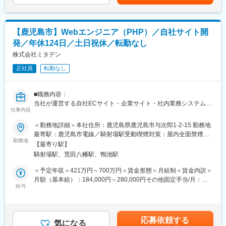
代：20,000円分(20時間分)（超過分は全額支給）※20,000円に満
＜提案先＞
たない場合は、差額を営業手当として支給賃金はあくまでも目安
地元で知名度の高い建設会社が中心
■募集背景：
の金額であり、選考を通じて上下する可能性があります。月給(月
将来を見越した増員募集となります。次世代を担う社員を新たに
額)は固定手当を含めた表記です。
【鹿児島市】Webエンジニア（PHP）／自社サイト開
＜新規：既存の割合＞
お迎えしたいと考えております。
将来的に余力があれば新規開拓等もお任せする可能性もございま
現在は営業所所長（50代）と事務員（40代）の2名体制です。
発／年休124日／土日祝休／転勤なし
すが、現段階では既にお取引のある既存顧客をご担当頂く予定
株式会社ミタデン
■当社について：
＜担当社数＞
正社員
転勤なし
全国に営業所を構え、多数の地場有力建設会社との取引がありま
一人あたり：約20社程度
す。
担当顧客の規模感や依頼ボリュームに合わせながら調整しており
土木、建築、景観、環境のあらゆる資材を扱う『総合力』が強み
■職務内容：
ます。
です。
当社が運営する自社ECサイト・企業サイト・社内業務システムの
更なる事業展開の為、ここ10年では、エリア拡大に力を入れ、こ
仕事内容
開発・改修・運用を担当していただきます。
＜ノルマなし＞
れからは、防災、国土強靭化の政策に対しても力を入れていく方
当社では複数の自社Webサービスを内製で開発・運営しており、
チームや個人の数値目標はございますが、ノルマは一切ございま
針です。
＜勤務地詳細＞本社住所：鹿児島県鹿児島市与次郎1-2-15 勤務地
エンジニアが中心となって日々の機能改修やサービス改善を進め
せん。
最寄駅：鹿児島市電線／騎射場駅受動喫煙対策：屋内全面禁煙変
ています。
勤務地
変更の範囲：無
更の範囲：会社の定める事業所（リモートワーク含む）
【最寄り駅】
■ご入社後の育成フロー：
騎射場駅、荒田八幡駅、鴨池駅
■詳細：
◎先輩社員が丁寧にサポート！
・自社ECサイト／Webサイトの機能開発・既存機能改修・運用保
先輩社員のOJTや営業同行を通じて、営業業務の一連の流れやノ
＜予定年収＞421万円～700万円＜賃金形態＞月給制＜賃金内訳＞
守
ウハウなど学んで頂きます。
月額（基本給）：184,000円～280,000円その他固定手当/月：
・社内向けWebアプリケーションの設計・実装・機能改善
給与
30,000円～85,000円固定残業手当/月：50,000円～86,000円（固
・事業部門と連携したサービス改善のための仕様整理・機能開発
◎提案する商材知識もご入社後にキャッチアップ可能！
定残業時間30時間0分/月）超過した時間外労働の残業手当は追加
・アクセス解析やユーザー行動を踏まえたUI／UX改善
商品ラインナップや価格については、カタログ（WEB／媒体）を
支給＜月給＞264,000円～451,000円（一律手当を含む）＜昇給有
・サイト横断での機能最適化や業務効率化の提案
見たり、先輩社員と一緒に見積書作成を行いながら覚えたり、現
無＞有＜残業手当＞有＜給与補足＞・昇給年1回（1月）・賞与年
応募依頼する
<環境>
場で実際に商品を見ながらなど、学べる環境が沢山ございます。
気になる
2回（6月／12月※5.68ヶ月分支給実績あり）■各種手当：・職能手