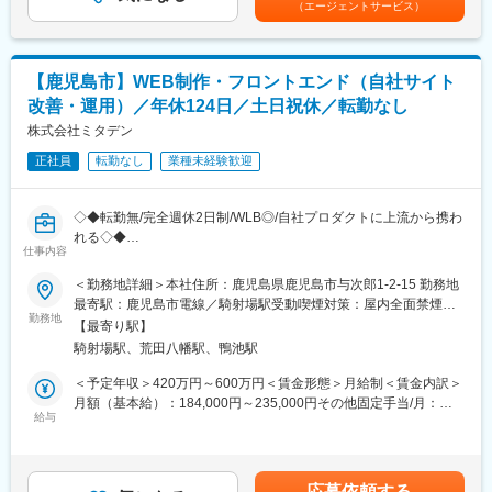
（エージェントサービス）
・PHP（Laravel）を中心としGithubを用いたチーム開発で進めて
当、役職手当、資格手当、残業手当賃金はあくまでも目安の金額
います。
◎勉強会の実施！
であり、選考を通じて上下する可能性があります。月給(月額)は固
・各Webサービスには担当エンジニアが配置されていますが、部
仕入先であるメーカーの勉強会等も定期的に開催しております
定手当を含めた表記です。
署のメンバーと定期的に情報共有や技術相談を行いながら、チー
【鹿児島市】WEB制作・フロントエンド（自社サイト
ムでサービス改善を進めています。
■募集背景：
改善・運用）／年休124日／土日祝休／転勤なし
・自社サービスの開発のため、要件整理から設計・開発・改善提
将来を見越した増員募集となります。次世代を担う社員を新たに
案まで一貫して関わることができる環境です。
株式会社ミタデン
お迎えしたいと考えております。
・リリース後のユーザー行動や事業KPIを見ながら改善を繰り返
現在は営業所所長（50代）と事務員（40代）の2名体制です。
正社員
転勤なし
業種未経験歓迎
し、サービスを継続的に進化させていきます。
また、技術的な改善や開発プロセスの改善など、エンジニアから
■当社について：
の提案も歓迎しており、サービスや開発環境をチームでより良く
全国に営業所を構え、多数の地場有力建設会社との取引がありま
◇◆転勤無/完全週休2日制/WLB◎/自社プロダクトに上流から携わ
していくことを大切にしています。
す。
れる◇◆
土木、建築、景観、環境のあらゆる資材を扱う『総合力』が強み
仕事内容
■採用背景：
です。
<<魅力ポイント>>
＜勤務地詳細＞本社住所：鹿児島県鹿児島市与次郎1-2-15 勤務地
現在は各サイトの運営や改修対応を行っていますが、運用対応が
更なる事業展開の為、ここ10年では、エリア拡大に力を入れ、こ
・完全内製のため、企画→制作→運用→改善のすべてに関われ
最寄駅：鹿児島市電線／騎射場駅受動喫煙対策：屋内全面禁煙変
増える中で、サイト全体の最適化や新しい施策の実装まで十分に
れからは、防災、国土強靭化の政策に対しても力を入れていく方
る！
勤務地
更の範囲：会社の定める事業所（リモートワーク含む）
手が回らない状況があります。
【最寄り駅】
針です。
・数字で成果が見えるため、事業貢献を実感しやすい。
そこで今回、既存サービスの運用・機能改善を担いながら、サー
騎射場駅、荒田八幡駅、鴨池駅
・20年連続増収増益の安定成長／業務用エアコンECで国内トップ
ビス全体の改善や新しい施策の提案まで関われるWebエンジニア
変更の範囲：無
クラス
＜予定年収＞420万円～600万円＜賃金形態＞月給制＜賃金内訳＞
を募集します。
・鹿児島にいながら全国規模のEC運用・マーケティングに携われ
月額（基本給）：184,000円～235,000円その他固定手当/月：
る
給与
30,000円～85,000円固定残業手当/月：50,000円～75,000円（固
■魅力：
・ワークライフバランス良好（年休124日／残業月30h以内）
定残業時間30時間0分/月）超過した時間外労働の残業手当は追加
・自社サービスの開発が中心のため、外部クライアント対応に追
支給＜月給＞264,000円～395,000円（一律手当を含む）＜昇給有
われることなく、サービス改善や機能開発に集中できる開発環境
■職務内容：
無＞有＜残業手当＞有＜給与補足＞■昇給：年1回（4月）■賞与：
です。
応募依頼する