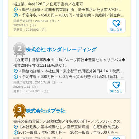
場企業／年休126日／住宅手当有／在宅可
入社2年でリーダーに昇格した社員もいます。
＜勤務地詳細＞北関東営業部住所：埼玉県さいたま市大宮区桜木町1-195-1 大宮ソラミチKOZ 12階受動喫煙対策：屋内全面禁煙変更の範囲：会社の定める事業所（リモートワーク含む）
マネジメント志向・スペシャリスト志向といずれのキャリアも選
＜予定年収＞450万円～700万円＜賃金形態＞月給制＜賃金内訳＞月額（基本給）：274,000円～400,000円＜月給＞274,000円～400,000円＜昇給有無＞有＜残業手当＞有＜給与補足＞※経験・スキルを考慮のうえ、当社規定にて決定■昇給：年1回■賞与：年2回（7月・12月）賃金はあくまでも目安の金額であり、選考を通じて上下する可能性があります。月給(月額)は固定手当を含めた表記です。
択可能です。
掲載予定期間：
内勤で経験を積みながら、長期的なキャリア形成が可能です。
2026/8/3（月）
〜
2026/11/1（日）
気になる
更新日：
2026/8/3（月）
■魅力：
・自社ECサイトからの問い合わせ対応が中心。テレアポや新規開
拓はなく、お客様対応に集中できます。
株式会社 ホンダトレーディング
・残業月平均11時間、土日祝休み、外勤ゼロ。安定した働き方が
叶います。
【在宅可】営業事務◆Hondaグループ商社◆豊富なキャリアパス◆
・受注率40％超、売上107億円超、過去20年の平均成長率17％と
残業20H程/年休121日/転勤なし
業績も好調。
＜勤務地詳細＞本社住所：東京都千代田区外神田4-14-1 秋葉原UDX南ウイング18F勤務地最寄駅：JR山手線・総武線／秋葉原駅受動喫煙対策：屋内全面禁煙変更の範囲：会社の定める事業所（リモートワーク含む）
賞与実績8.16ヶ月分、業績賞与や売電収入による臨時ボーナス
＜予定年収＞600万円～750万円＜賃金形態＞月給制月給制。賞与昨年支給実績6.7ヶ月分。＜賃金内訳＞月額（基本給）：300,000円～410,000円＜月給＞300,000円～410,000円＜昇給有無＞有＜残業手当＞有＜給与補足＞賞与は直近3年間の平均で6.5か月分支給として計算。全社平均である20時間分の時間外手当含む。時間外手当は1分単位で支給。賃金はあくまでも目安の金額であり、選考を通じて上下する可能性があります。月給(月額)は固定手当を含めた表記です。
など、成果を社員にしっかり還元する方針です。
掲載予定期間：
2026/7/16（木）
〜
2026/10/14（水）
変更の範囲：会社の定める業務
気になる
更新日：
2026/7/25（土）
株式会社ポプラ社
書籍の企画営業／未経験歓迎／年収400万円～／フルフレックス
【本社勤務／基本転勤なし／直行直帰可能・在宅勤務制度あり】東京都品川区西五反田3丁目5番8号 JR目黒MARCビル12階（都営浅草線・JR山手線「五反田駅」より徒歩10分）※宿泊を伴う出張が発生する場合があります
20代一般職：年収400万円～ 30代一般職：年収500万円～
掲載予定期間：
2026/7/16（木）
〜