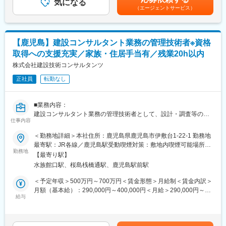
環境の改善に取り組んでおりプライベートの時間も確保しつつご
気になる
金額であり、選考を通じて上下する可能性があります。月給(月額)
設計者としてお客様に直接ニーズをヒヤリングするところから、
（エージェントサービス）
就業頂けます。その結果、月平均残業時間は10時間に収められて
は固定手当を含めた表記です。
プラ
おります。USSサービスシステム
ンの作成やご提案書作成、インテリア設計まで設計に関する業務
■同社の歴史／強み：
を一貫してご担当頂きます。
＜同社の歴史＞
鉄骨系工業化住宅としてはきめ細やかな150mmピッチでの設計が
【鹿児島】建設コンサルタント業務の管理技術者※資格
住宅業界は地域密着型の地場工務店が圧倒的に多く、大手企業の
可能な構造体を持ち、敷地対応力、設計対応力に優れ、設計者と
取得への支援充実／家族・住居手当有／残業20h以内
占有率が低く、大手ハウスメーカー10社のシェアでも全体の30%
してお客様の理想のすまいを最大限活かす設計提案が可能です。
を満たしていません。しかし、近年は新築の着工棟数減少や後継
株式会社建設技術コンサルタンツ
これまでのご経験を元に様々なタイプの物件の設計をすることが
者問題において事業継続が難しく廃業される工務店も多いです。
可能です。
正社員
転勤なし
そんな中住宅業界で伝統を培ってきたヤマダ・エスバイエルホー
ムとヤマダ・ウッドハウスが2018年10月に合併し、ヤマダホーム
変更の範囲：会社の定める業務
ズが誕生。2021年2月1日にヤマダホールディングス内のヤマダレ
■業務内容：
オハウスが合併したことにより、年間約4000棟を販売する住宅会
建設コンサルタント業務の管理技術者として、設計・調査等の業
社となりました。
仕事内容
務に携わります。
中古住宅の買取再販の部門においてもこの2年で15店舗を立ち上
＜勤務地詳細＞本社住所：鹿児島県鹿児島市伊敷台1-22-1 勤務地
げ仕組みづくり、テストマーケティング、エリアマーケティング
■同社の特徴：
最寄駅：JR各線／鹿児島駅受動喫煙対策：敷地内喫煙可能場所あ
が完了しました。
同社は1982年2月の会社創立以来、地域の社会資本整備の一翼を
勤務地
り
＜同社の強み＞
【最寄り駅】
担うことを使命とし、変化する社会のニーズに応えながら順調に
同社はヤマダホールディングスのグループシナジーを生かしたス
水族館口駅、桜島桟橋通駅、鹿児島駅前駅
成長してきました。この36年の間、会社の経営理念として「愛さ
マートハウス（太陽光発電システム、蓄電池搭載のエネルギーマ
れ親しまれ信頼されること」、「職員が誇りを持てること」、
＜予定年収＞500万円～700万円＜賃金形態＞月給制＜賃金内訳＞
ネジメントを行うエコ住宅）や、災害に強い家NEXIS（電気・飲
「明るく、活気に満ち、健全な発展を続けること」を掲げ、人材
月額（基本給）：290,000円～400,000円＜月給＞290,000円～
料水を自給自足する新発想住宅）を展開しています。近年住宅業
の育成に努めるとともに専門分野を広げながら、快適に暮らせる
給与
400,000円＜昇給有無＞有＜残業手当＞有＜給与補足＞※能力や資
界ではNEXISは、地球温暖化や自然災害（台風・地震・大雪）が
地域社会づくりに貢献してきました。これからも新たな社会のニ
格に応じて決定■賞与：年3回（5ヶ月程度）■昇給：年1回（業績
多発する昨今、住宅業界において注目を浴びています。
ーズに応えるため、これまでに蓄積してきた技術力をベースにし
による）記載金額は選考を通じて上下する可能性があります。月
た総合力をもとに新しい提案ができるように取り組んでいきま