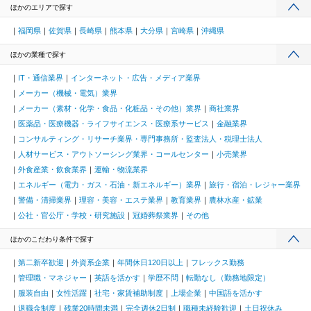
ほかのエリアで探す
福岡県
佐賀県
長崎県
熊本県
大分県
宮崎県
沖縄県
ほかの業種で探す
IT・通信業界
インターネット・広告・メディア業界
メーカー（機械・電気）業界
メーカー（素材・化学・食品・化粧品・その他）業界
商社業界
医薬品・医療機器・ライフサイエンス・医療系サービス
金融業界
コンサルティング・リサーチ業界・専門事務所・監査法人・税理士法人
人材サービス・アウトソーシング業界・コールセンター
小売業界
外食産業・飲食業界
運輸・物流業界
エネルギー（電力・ガス・石油・新エネルギー）業界
旅行・宿泊・レジャー業界
警備・清掃業界
理容・美容・エステ業界
教育業界
農林水産・鉱業
公社・官公庁・学校・研究施設
冠婚葬祭業界
その他
ほかのこだわり条件で探す
第二新卒歓迎
外資系企業
年間休日120日以上
フレックス勤務
管理職・マネジャー
英語を活かす
学歴不問
転勤なし（勤務地限定）
服装自由
女性活躍
社宅・家賃補助制度
上場企業
中国語を活かす
退職金制度
残業20時間未満
完全週休2日制
職種未経験歓迎
土日祝休み