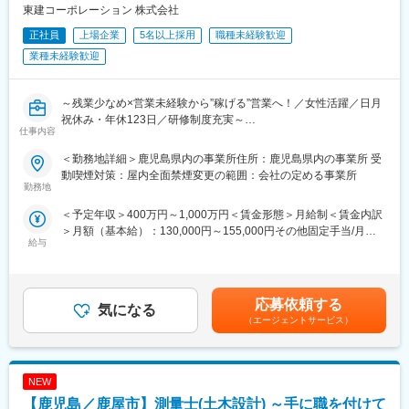
・打合せ業務
東建コーポレーション 株式会社
※CADはJWCADを使用しています。
正社員
上場企業
5名以上採用
職種未経験歓迎
■キャリアパス：
業種未経験歓迎
・資格取得にかかる時間や費用等を全面支援しており、自身のキ
ャリアステップが可能◎
・中途入社がほとんどであり、様々なバックグラウンドを持つ方
～残業少なめ×営業未経験から”稼げる”営業へ！／女性活躍／日月
が活躍しています。
祝休み・年休123日／研修制度充実～
仕事内容
■ワークライフバランス：
＼＼ここが魅力／／
＜勤務地詳細＞鹿児島県内の事業所住所：鹿児島県内の事業所 受
・年休110日、残業は月20時間程度と、プライベートも充実◎
◎業界トップレベルのインセンティブ制度で高年収社員多数！
動喫煙対策：屋内全面禁煙変更の範囲：会社の定める事業所
・出張はほとんどなく、年に1～2回程度で、福岡や沖縄の営業所
社内の5人に1人が年収1000万円以上、2人に1人が700万以上で
勤務地
への応援出張（2～3日間）がある程度です。
す。契約金額は数億円になるため、大きなインセンティブが支給
＜予定年収＞400万円～1,000万円＜賃金形態＞月給制＜賃金内訳
・保育園のお迎えに間に合わないなどの理由により、業務の開始
されることが高年収の理由です。実績連動型の評価制度でスピー
＞月額（基本給）：130,000円～155,000円その他固定手当/月：
時間と終了時間を前倒しして勤務することができる制度があり、
ド出世も目指せます。
給与
55,000円固定残業手当/月：78,000円～100,000円（固定残業時間
フルタイムでの勤務が難しい方でも働きやすい環境が整っていま
◎知識・経験ゼロでも安心！手厚いサポート体制
60時間0分/月）超過した時間外労働の残業手当は追加支給＜月給
す。
税務や建築などの基礎知識を習得できる研修があるほか、先輩社
＞263,000円～310,000円（一律手当を含む）＜昇給有無＞有＜残
■担当エリア：
員の営業に同行し、訪問時のマナーから指導してもらいます。
業手当＞有＜給与補足＞年収650万円（月給31万円＋成果給＋賞
鹿児島県内一円となります。現場への移動には社用車（MT・AT軽
実際に現事業所長の2人に1人が営業職「以外」からの転職者で
応募依頼する
気になる
与）／入社1年目 メンバー年収841万円（月給42万円＋成果給＋
乗用車）を貸与します。
す。
（エージェントサービス）
賞与）／入社2年目 メンバー年収1,156万円（月給56万円＋成果給
◎ワークライフバランスを実現可能
＋賞与）／入社5年目 メンバー賃金はあくまでも目安の金額であ
■施工実績：
効率的な営業活動を追求し、平均残業は月15h程度。日月祝休
り、選考を通じて上下する可能性があります。月給(月額)は固定手
・教育、医療福祉施設
み・年休123日・転勤無しと働きやすい環境です。
当を含めた表記です。
・ホテル、大型施設
NEW
『くるみん』認定もされており、女性も安心して長期就業が可能
・戸建て、大型分譲マンション
です。
【鹿児島／鹿屋市】測量士(土木設計) ～手に職を付けて