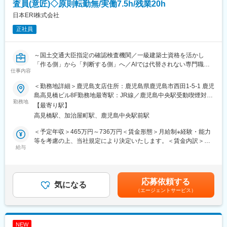
（工事管理）を担当していただきます。
査員(意匠)◇原則転勤無/実働7.5h/残業20h
・都市部においては、複合利用目的にも活用可能な最大９階建て
日本ERI株式会社
まで可能な『多層階住宅：ビューノ』を担当いただくケースもご
正社員
ざいます。
【DXへの取り組み】
～国土交通大臣指定の確認検査機関／一級建築士資格を活かし
当社ではいち早く「建設DX」の導入を進めています。
「作る側」から「判断する側」へ／AIでは代替されない専門職／
施工管理者全員にノートPC、i‐Pad、i-Phoneが貸与され、5大管
仕事内容
原則転勤なし／中途入社が9割／社員の7割が一級建築士資格保有
理と顧客管理に活用しています。
～
具体的には遠隔臨場（ウェアラブルカメラやネットワークカメラ
＜勤務地詳細＞鹿児島支店住所：鹿児島県鹿児島市西田1-5-1 鹿児
■業務概要：
を活用し、離れた場所から施工管理を行う）やスマートフォンア
島高見橋ビル8F勤務地最寄駅：JR線／鹿児島中央駅受動喫煙対
一級建築士として培った設計知識を活かし、建築全体を俯瞰し判
勤務地
プリを使ってお施主様や施工会社とコミュニケーションを取りな
策：屋内全面禁煙変更の範囲：会社の定める事業所
【最寄り駅】
断する専門家へ。住宅から工場・商業施設・ホテルまで幅広い案
がら工事を進めていきます。
高見橋駅、加治屋町駅、鹿児島中央駅前駅
件に携わり、法規解釈や適法性判断を通じて市場価値の高い専門
性を磨けるポジションです。
【研修制度】
＜予定年収＞465万円～736万円＜賃金形態＞月給制※経験・能力
「作る側」の経験を武器に「判断する側」として建築業界を支え
当社独自の施工管理者の技術向上を目指した制度として、「建設
等を考慮の上、当社規定により決定いたします。＜賃金内訳＞月
る役割を担います。
給与
ステータス制度」を設けており、段階的な社内研修や各自の研鑽
額（基本給）：250,000円～380,000円＜月給＞250,000円～
を通じて、より高いレベルの施工管理業務を行えるよう能力開発
380,000円＜昇給有無＞有＜残業手当＞有＜給与補足＞■昇給：年
■業務内容：
を行っていただける環境です。
1回■賞与：年2回(3.5ヶ月)■資格手当：資格取得し登録後に毎月給
建築確認審査および住宅性能評価業務を担当します。
与で支給します。資格内容により支給金額が異なります。(一級建
応募依頼する
主な役割は、着工前の設計図面や計算書を確認し、建築基準法や
気になる
変更の範囲：会社の定める業務
築士：10,000円、住宅性能評価員：5,000円、一級建築基準適合
（エージェントサービス）
関連法規への適合性を判断することです。
判定資格者：25,000円、省エネ適合性判定員：5,000円ほか)賃金
具体的には、建築確認申請の審査、住宅性能評価、省エネ適合性
はあくまでも目安の金額であり、選考を通じて上下する可能性が
審査、事前相談対応、中間検査・完了検査を行います。設計図書
あります。月給(月額)は固定手当を含めた表記です。
をもとに建築物の適法性を確認し、法令解釈や判断根拠を整理し
NEW