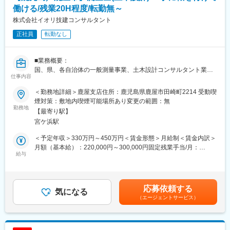
・店舗
働ける/残業20H程度/転勤無～
・事務所、工場
■仕事内容：
株式会社イオリ技建コンサルタント
土地オーナーが所有する資産に対し、最適な土地活用の事業を提
■組織構成：
案するコンサルティング営業です。
正社員
転勤なし
12名で構成されており、40代の方が多く（6名）、ベテラン層の
土地の所有者様に対し土地の利用状況やお困りごとをお伺いし、
方が多数在籍しています◎
賃貸マンション・アパートを建てることによる節税・収入・資産
継承等をご提案します。
■業務概要：
■研修体制：
土地を資産化し地主様やご家族様の将来の安心をサポートするだ
国、県、各自治体の一般測量事業、土木設計コンサルタント業務
仕事内容
・社内IT化による業務効率化を推進中であり、最新の技術やツー
けでなく、地域住民の方に安全な住環境を提供できる、やりがい
をお任せします。土木（道路、河川、砂防及び海岸、農業土木
ルを学ぶ機会が豊富にあります◎
のあるお仕事です。
等）に関する測量、調査、計画、設計業務のお仕事です。
＜勤務地詳細＞鹿屋支店住所：鹿児島県鹿屋市田崎町2214 受動喫
煙対策：敷地内喫煙可能場所あり変更の範囲：無
■事業安定性：
＜新人営業の主なミッション＞
【変更の範囲：会社の定める業務】
勤務地
【最寄り駅】
・創業56年の老舗企業であり、19期連続黒字経営と安定した経営
大切な土地をお任せいただくためにも、まずは関係性構築からス
■働き方：
宮ケ浜駅
基盤を持っています。
タートです。
・測量プログラム、CAD使用あり
その土地への想い入れ、今後への悩みについて、話を「聞く」こ
・現場は鹿児島県内一円です。
＜予定年収＞330万円～450万円＜賃金形態＞月給制＜賃金内訳＞
変更の範囲：会社の定める業務
とが大切です。
・外出時は社用車を使用します。
月額（基本給）：220,000円～300,000円固定残業手当/月：
実際に提案フェーズになったら、先輩営業と最適な建築・運営プ
給与
38,010円～51,840円（固定残業時間30時間0分/月）超過した時間
ランを考え、一緒に提案をしていきます。
■測量の魅力
外労働の残業手当は追加支給＜月給＞258,010円～351,840円（一
・測量業務は建設工事の土台になるからこそ感じられる達成感
律手当を含む）＜昇給有無＞有＜残業手当＞有＜給与補足＞※時間
■1day選考会：
・内勤・外勤でメリハリをつけて働くことができます
外手当は、時間外労働時間の有無にかかわらず、固定残業代とし
応募依頼する
配属予定支店にて【職場見学（先輩社員の営業に同行）と支店長
・専門性を身に付けることでキャリアの幅を広げることができま
気になる
て支給し、30時間を超える時間外労働は追加で支給。■昇給：年1
による面接】を実施します。
（エージェントサービス）
す
回（1月あたり1,000円～2,000円／前年度実績）■賞与：年2回
配属予定支店の雰囲気や実際の仕事内容を直接見ることができ、
・地元貢献、社会貢献性が高く、やりがいを感じながら働くこと
（150,000円～300,000円／前年度実績）賃金はあくまでも目安の
理解を深めたうえで入社判断をいただけます。
ができます
金額であり、選考を通じて上下する可能性があります。月給(月額)