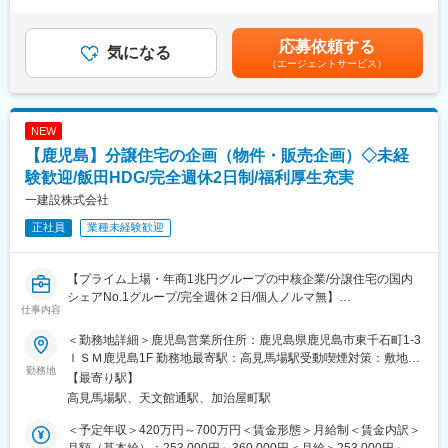
外労働の残業手当は追加支給＜月給＞310,994円～431,582円（一
で実施
律手当を含む）＜昇給有無＞有＜残業手当＞有＜給与補足＞予定
年収はあくまでも目安の金額であり、選考を通じて変動する可能
応募依頼する
■施工管理（修繕）
気になる
性があります。■昇給1回、賞与2回賃金はあくまでも目安の金額
（エージェントサービス）
・マンション管理組合、入居者様への対応、タイムリーな工事内
であり、選考を通じて上下する可能性があります。月給(月額)は固
容広報
定手当を含めた表記です。
・工事内容のプレゼン（苦手な方には無理にお願いしません、ご
安心ください！）
NEW
・予算作成、資材発注、施工図作成、現場監督、工程管理
【鹿児島】分譲住宅の企画（物件・販売企画）◇未経
◎慣れてくれば複数案件（2～3件）を担当
験歓迎/飯田HDG/完全週休2日制/福利厚生充実
◎修繕工事ではほとんどが巡回管理
一建設株式会社
◎まれに近隣県へ長期出張の案件アリ（平均3～6ヶ月／追加日当
正社員
業種未経験歓迎
有、帰宅交通費：月2回全額支給）
◎工事は入居者様の暮らしに大きく関わる為、工事への不安など
をお伺いし、一人ひとりに丁寧に対応していきます。
【プライム上場・年商1兆円グループの中核企業/分譲住宅の国内
シェアNo.1グループ/完全週休２日/個人ノルマ無】
＼point／
仕事内容
・親会社が管理する物件の修繕工事が9割以上で、元請として施工
同社は飯田グループホールディングスのリーディングカンパニー
現場を管理するほか、管理組合向けの説明にも携わります。
＜勤務地詳細＞鹿児島営業所住所：鹿児島県鹿児島市東千石町1-3
です。同グループの分譲戸建市場シェアは30％（2021年度）を超
・予算や工期の管理、専門施工業者や資材の発注・手配、現場監
ＩＳＭ鹿児島1F 勤務地最寄駅：高見馬場駅受動喫煙対策：敷地内
えて、安定した収益基盤を誇っています。
勤務地
督、安全・品質の管理など、施工現場をトータルに管理します。
喫煙可能場所あり変更の範囲：会社の定める事業所
【最寄り駅】
・工事受注に向けたコンペや理事会での工事説明など、人前で話
高見馬場駅、天文館通駅、加治屋町駅
■業務内容：
す機会もあります。
今回は分譲住宅事業の企画・販売戦略の立案をお任せします。
＜予定年収＞420万円～700万円＜賃金形態＞月給制＜賃金内訳＞
（実際の販売・契約は仲介業者を介すためエンドユーザーへの直
■研修について：