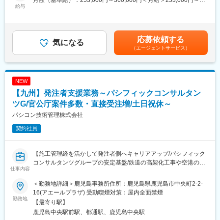
月額（基本給）：253,000円～360,000円＜月給＞253,000円～
接的な営業は発生しません）
給与
・入社後は1～2ヶ月の【中途入社社員向け研修】にご参加くださ
360,000円＜昇給有無＞有＜残業手当＞有＜給与補足＞※経験・年
い
齢・前職給等を考慮し優遇■昇給：年1回（7月）■賞与：年2回（7
■業務詳細：
・経験に合わせて内容を柔軟に変える当社独自の「オーダーメイ
月・12月）【年収例】主任：590万円、所長：830万円、部長：
入社後、まずは販売するターゲットを選定し、仲介業者と協働し
ド研修」です
1200万円賃金はあくまでも目安の金額であり、選考を通じて上下
応募依頼する
ながら「どうしたら家が売れるのか」をプロモーション含め企
気になる
する可能性があります。月給(月額)は固定手当を含めた表記です。
（エージェントサービス）
画。業務に慣れてきたら、徐々に物件企画や建築対応なども担
■就労環境・人材育成：
当。将来的には仕入れ業務にも携われる。
資格取得研修や職種別・階層別研修など、資格取得支援制度が有
り、会社が規定する資格取得に対し、合格すれば、受験料全額、
【将来的にお任せする業務】
参考書の半額、専門学校受講料（10万まで）の費用が戻ってきま
NEW
・土地仕入：仲介業者等からの情報をもとに、商品化できる土地
す。また、規定する資格に対し、資格手当も有ります（1つに付、
【九州】発注者支援業務～パシフィックコンサルタン
を仕入
15,000円 最高60,000円まで毎月支給）。
・物件の企：仕入れた土地に建てる物件の企画
ツG/官公庁案件多数・直接受注増/土日祝休～
・物件の建築(工事部門が担当)：協力業者との折衝等
変更の範囲：会社の定める業務
パシコン技術管理株式会社
※工事作業は協力会社に依頼します
契約社員
■本ポジションの魅力：
◎個人ノルマ無し
【施工管理経を活かして発注者側へキャリアアップ/パシフィック
営業所全体の目標はありますが、個人ノルマはありません。毎月
コンサルタンツグループの安定基盤/鉄道の高架化工事や空港の再
数字に追われることもなく、達成度合いによって給与に変動もあ
仕事内容
拡張工事など社会インフラ整備に関わる/国や自治体・NEXCOな
りませんので、働き方を変えたい方へおすすめです。
どの案件多数/年間休日125日以上・土日祝休み】
＜勤務地詳細＞鹿児島事務所住所：鹿児島県鹿児島市中央町2-2-
◎給与体系
16(アエールプラザ) 受動喫煙対策：屋内全面禁煙
■業務内容
勤務地
固定給が高水準であり、営業成績に関係なく安定して稼げる環境
【最寄り駅】
鉄道、空港、港湾、都市再開発などの大規模建設プロジェクトの
ですので同業界経験者も多く入社しています。
鹿児島中央駅前駅、都通駅、鹿児島中央駅
施工管理業務（発注者支援）を担当いただきます。
将来の上り幅についても、主任クラスで550万～600万、所長クラ