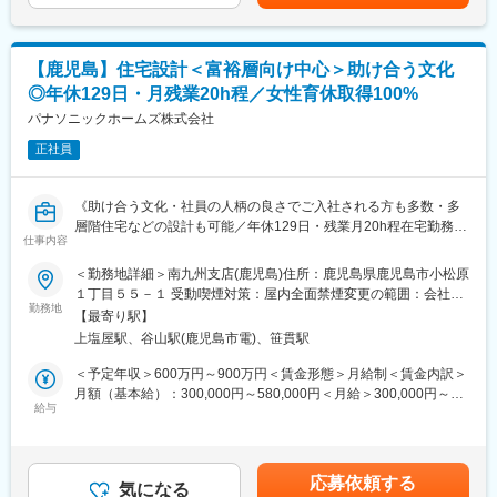
賞与）／入社2年目 メンバー年収1,156万円（月給56万円＋成果給
◇時短勤務でもしっかり稼ぎたい
＋賞与）／入社5年目 メンバー賃金はあくまでも目安の金額であ
り、選考を通じて上下する可能性があります。月給(月額)は固定手
■仕事内容：
当を含めた表記です。
【鹿児島】住宅設計＜富裕層向け中心＞助け合う文化
土地オーナーが所有する資産に対し、最適な土地活用の事業を提
◎年休129日・月残業20h程／女性育休取得100%
案するコンサルティング営業です。
(1)土地オーナーへのアプローチ（リストを基にアプローチしま
パナソニックホームズ株式会社
す）
正社員
(2)土地活用の提案をする
(3)受注を獲得する
《助け合う文化・社員の人柄の良さでご入社される方も多数・多
～～ 土地活用の提案って？ ～～
層階住宅などの設計も可能／年休129日・残業月20h程在宅勤務や
遊休地など、活用できていない土地に対しアパートやマンション
仕事内容
直行直帰可能と業界トップクラスのワークライフバランス！！ヒ
の提案をする仕事です。
アリング ～プランの作成やインテリア設計等一貫して担当！》
＜勤務地詳細＞南九州支店(鹿児島)住所：鹿児島県鹿児島市小松原
街中にあるアパートやマンションはその土地およびマンションを
１丁目５５－１ 受動喫煙対策：屋内全面禁煙変更の範囲：会社の
所有しているオーナー様がいて、家賃収益を得ています。つまり
◎社風
勤務地
定める事業所
【土地を活用している】ということです。
【最寄り駅】
チームワークを大切にする社風。周りや顧客のためになることで
上塩屋駅、谷山駅(鹿児島市電)、笹貫駅
あれば積極的に情報共有&手を差し伸べる社員が多く、社風の良さ
■業務の特徴：
から入社する方も多数
＜予定年収＞600万円～900万円＜賃金形態＞月給制＜賃金内訳＞
・億単位の商材を提案する仕事となるので、長期的な関係性構築
高い定着率も特徴です(例：新卒入社定着率は92.0%・平均勤続年
月額（基本給）：300,000円～580,000円＜月給＞300,000円～
が必要となります
数：男性24年以上・女性17年以上)
給与
580,000円＜昇給有無＞有＜残業手当＞有＜給与補足＞※月給＋賞
・知識も大事ですが「人として」がとても大事な仕事です
与賃金はあくまでも目安の金額であり、選考を通じて上下する可
◎職場環境
能性があります。月給(月額)は固定手当を含めた表記です。
■正当な評価体制：
パナソニックをルーツにもつ当社ならではのコンプライアンス遵
社内の5人に1人が年収1000万円以上と給与UPが叶う仕事です。
応募依頼する
守で安心の職場環境。育休取得や福利厚生も充実！（男性78％・
気になる
契約金額は数億円になるため、大きなインセンティブが支給され