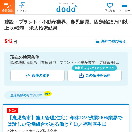
会員登録
ログイン
気になる
メニュー
建設・プラント・不動産業界、鹿児島県、固定給25万円以
上
の転職・求人検索結果
543
条件で並び替え
件
現在の検索条件
[勤務地]鹿児島県 [業種]建設・プラント・不動産業界 [詳細条件](待遇・福利厚生)固定給25万円以上
新着求人をいつでもチェック
条件の変更
この条件を保存
鹿児島県
のみで募集中
NEW
【鹿児島市】施工管理(住宅）年休127/残業26H/業界で
は珍しい労働組合がある働き方◎／福利厚生◎
パナソニックホームズ株式会社