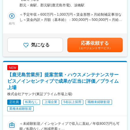
「地域冷暖房システム」の国内シェアは業界No1！設備の総合エ
め、全社的に残業を抑制しようという風土があります。
郡元・南駅、郡元駅(鹿児島市電)、涙橋駅
ンジニアリングを手掛ける業界有数のグローバル企業である当社
・希望は考慮されますが全国転勤の可能性があります。基本的に
において空調設備・給排水・衛生設備等の施工管理をお任せいた
受注案件の期間が長いため、3年から5年の頻度で転勤が発生する
＜予定年収＞600万円～1,000万円＜賃金形態＞月給制補足事項な
します。
可能性がございます。
し＜賃金内訳＞月額（基本給）：300,000円～500,000円＜月給＞
給与
300,000円～500,000円＜昇給有無＞無＜残業手当＞有＜給与補足
■業務の詳細：
■キャリアパス
＞■昇給：年1回（7月）■賞与：年2回（6月・12月）賃金はあくま
新築工事や改修工事における施工管理（施工図作成、資機材発
入社いただく際の雇用形態は契約社員からスタートとなります。
でも目安の金額であり、選考を通じて上下する可能性がありま
注、協力会社への依頼、日々の作業管理）や既存建物の保守、メ
その後、（1）ご本人様の希望（2）上長の推薦（3）登用試験の
す。月給(月額)は固定手当を含めた表記です。
応募依頼する
ンテナンス業務を行い、建築設備の老朽化・劣化に伴う修復や、
気になる
合否（4）会社の業績を考慮し、正社員登用も可能です。
（エージェントサービス）
維持コストを下げるための改善を行っていただきます。担当物件
※当社規定上、最初は契約社員からのスタートになりますが、上記
はオフィスや施設（教育・商業・ホテル）等の大型物件が中心。
条件を満たした場合、最短で1年程度で正社員登用も可能です。
各エリアに担当をいるため、基本的に出張はありません。
NEW
■就業環境：
【鹿児島営業所】提案営業・ハウスメンテナンスサー
・年間休日121日／土日祝日休み
・平均残業時間：28.6時間（2025年度）
ビス／インセンティブで成果が正当に評価／プライム
・ノー残業デー有り
上場
・年次有給取得実績：95.6％（2025年度）
株式会社アサンテ(東証プライム市場上場)
・定年65歳（1年毎の再雇用制度有り）
・58歳以上を対象としたライフプランセミナーの実施
正社員
転勤なし
上場企業
5名以上採用
職種未経験歓迎
・2016年から働き方改革に向けた取り組みを強化
業種未経験歓迎
■入社後について：
入社時は契約社員としてスタートしますが、1年後に正社員の登用
＜未経験歓迎／インセンティブで収入に直結／年収800万円も可
制度がございます。
能／転勤なし／地域密着＞