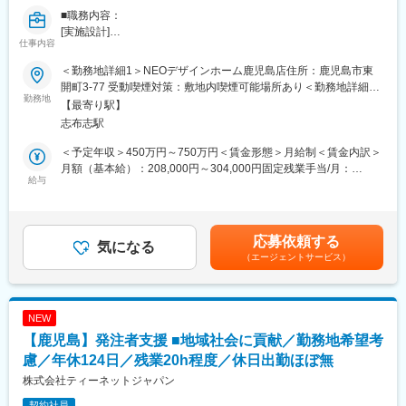
そのチームワークはもちろんのこと、自分達で業務を遂行した際
■職務内容：
には大きな達成感が得られます。また、できる限り外注先を使わ
[実施設計]
変更の範囲：会社の定める業務
仕事内容
ず、自社にて様々な機械（解体・特殊吸引車など）を保有してい
建築主から提案したプランの同意が得られたら、図面をおこして
る等の魅力もございます。
実施設計をします。
＜勤務地詳細1＞NEOデザインホーム鹿児島店住所：鹿児島市東
開町3-77 受動喫煙対策：敷地内喫煙可能場所あり＜勤務地詳細2
変更の範囲：会社の定める業務
■当社特徴：
勤務地
＞NEOデザインホーム鹿屋支店住所：鹿児島県鹿屋市札元2丁目
【最寄り駅】
・インセンティブ(1件当たり2.5万円の歩合)
3777-1 受動喫煙対策：敷地内喫煙可能場所あり＜勤務地詳細3＞
志布志駅
・固定残業40時間を超えることはほぼございません。（平均残業
NEOデザインホーム川内店住所：薩摩川内市原田町32-15 受動喫
月20時間）
煙対策：敷地内喫煙可能場所あり変更の範囲：会社の定める事業
＜予定年収＞450万円～750万円＜賃金形態＞月給制＜賃金内訳＞
・定休以外の休日はまとめることも可能です。
所
月額（基本給）：208,000円～304,000円固定残業手当/月：
└有給取得も相談しやすい環境です。
給与
62,000円～76,000円（固定残業時間40時間0分/月）超過した時間
・医療保険・がん保険も会社負担。
外労働の残業手当は追加支給＜月給＞270,000円～380,000円（一
・従業員割引有(10％～15％程度)第3親等まで利用可能です。
律手当を含む）＜昇給有無＞有＜残業手当＞有＜給与補足＞※前職
・資格取得祝い金有(1級30万円/2級15万円)
の実績により初任給を上記範囲内で決定します。■昇給年1回■賞
応募依頼する
気になる
与年2回賃金はあくまでも目安の金額であり、選考を通じて上下す
（エージェントサービス）
変更の範囲：会社の定める業務
る可能性があります。月給(月額)は固定手当を含めた表記です。
NEW
【鹿児島】発注者支援 ■地域社会に貢献／勤務地希望考
慮／年休124日／残業20h程度／休日出勤ほぼ無
株式会社ティーネットジャパン
契約社員