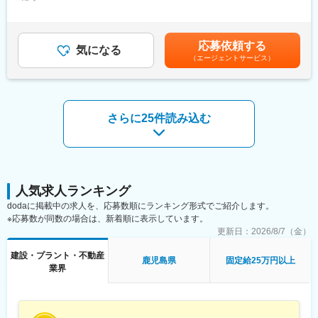
30,000円（固定残業時間15時間0分/月～10時間0分/月）超過した
主体で、県外案件は出張扱いとなり手当を支給します。無理な掛
・行程管理
時間外労働の残業手当は追加支給＜月給＞280,000円～400,000円
け持ちは基本的になく、現場に集中できる体制です。
・予算管理
（一律手当を含む）＜昇給有無＞有＜残業手当＞有＜給与補足
・安全管理
＞・昇給：年2回(実績による)・賞与：年2回(実績による)記載金額
■企業の魅力
応募依頼する
気になる
は選考を通じて上下する可能性があります。月給(月額)は固定手当
当社は家族の笑顔があふれる住まいづくりから、街を支える事務
（エージェントサービス）
■組織構成：
を含みます。
所・工場まで幅広い建築を手がけています。生活スタイルや事業
現在資格と保有する社員が鹿児島支店には在籍してないので、建
ニーズを第一に考えた設計と、長年培った技術による安心・丁寧
築事業部の事業をけん引頂きたいです。
な施工を大切にしてきました。地域密着型企業として「誠心・誠
実」をモットーに、施工後のアフターサービスまで責任を持って
■施工実績：
さらに25件読み込む
対応し、地域からの信頼を積み重ねています。
・マンション：Ko Olina Yanagimaru、MIYAZAKI MIDTOWN
TWIN TOWERなど。
変更の範囲：会社の定める業務
・商業施設：シルバーバック 宮崎昭栄店、ナフコ北都城店
・公共：都城市立上長飯小学校、中郷中学校 校舎改築など。
変更の範囲：会社の定める業務
人気求人ランキング
dodaに掲載中の求人を、応募数順にランキング形式でご紹介します。
※応募数が同数の場合は、新着順に表示しています。
更新日：
2026/8/7（金）
建設・プラント・不動産
鹿児島県
固定給25万円以上
業界