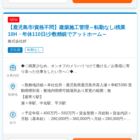
給：年1回（4月）■賞与：年2回(7・11月／前年度実績5.0か月分)
・クライアントとの打合せ、価格交渉
賃金はあくまでも目安の金額であり、選考を通じて上下する可能
・測量機器（レベル・トランシット）を用いた現場作業
性があります。月給(月額)は固定手当を含めた表記です。
・各種書類作成（Excel・Word）、図面作成（JWCAD）
NEW
・業務の進捗管理やアフターフォロー
【鹿児島市/資格不問】建築施工管理～転勤なし/残業
■扱うサービス
10H・年休110日/少数精鋭でアットホーム～
公共施設（病院・庁舎・学校・美術館等）、商業施設、教育文化
株式会社絆
施設、スポーツ施設など多岐に渡る案件を手掛けています。
正社員
転勤なし
■組織構成
経験豊富な先輩が多数在籍し、若手からベテランまで幅広い世代
◆◇残業少なめ、オンオフのメリハリつけて働ける／お客様に寄
が活躍。各部門と連携しながら業務を進める体制です。
り添った仕事をしたい方へ◇◆
仕事内容
地域密着の住宅会社として10周年を迎えた同社。コロナ禍後も順
■業務の魅力
調に口コミでお客様からの引き合いがあり、業績も好調です。
鹿児島県を代表する建築物に携わることができ、長年培った高い
＜勤務地詳細＞本社住所：鹿児島県鹿児島市喜入瀬々串町5390 受
直近では最新のIoT機器を導入した無人型のモデルハウスを南さつ
技術力を実践で学べます。直行直帰や毎日自宅へ帰れる勤務形態
動喫煙対策：敷地内喫煙可能場所あり変更の範囲：無
ま市にオープン。最新技術も取り入れながらお客様に喜ばれる体
勤務地
で、働きやすい環境が整っています。
【最寄り駅】
制を作っています。
瀬々串駅、中名駅、平川駅
■教育体制
■担当業務：
入社後はOJTを中心に、先輩社員と現場を回りながら業務を習
＜予定年収＞400万円～550万円＜賃金形態＞月給制＜賃金内訳＞
地域に根差し、お客様のニーズに寄り添った住宅づくりで口コミ
得。資格取得支援や手当も充実しています。
月額（基本給）：280,000円～360,000円＜月給＞280,000円～
からのお客様多数、100％反響でお問い合わせをいただいており
給与
360,000円＜昇給有無＞有＜残業手当＞有＜給与補足＞■昇給：年
ます。
■就業環境
1回■賞与：年2回(3か月分支給※昨年実績)賃金はあくまでも目安の
成約後、casa cube他の建築における施工管理業務を担当頂きま
週休2日制・年間休日120日、賞与5ヶ月分支給（前年度実績）、
金額であり、選考を通じて上下する可能性があります。月給(月額)
す。