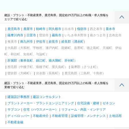
建設・プラント・不動産業界、鹿児島県、固定給25万円以上の転職・求人情報を
エリアで絞り込む
鹿児島市
鹿屋市
枕崎市
阿久根市
出水市
指宿市
西之表市
垂水市
薩摩川内市
日置市
曽於市
霧島市
いちき串木野市
南さつま市
志布志市
奄美市
南九州市
伊佐市
姶良市
姶良郡（湧水町）
大島郡（大和村、宇検村、瀬戸内町、龍郷町、喜界町、徳之島町、天城町、伊仙
町、和泊町、知名町、与論町）
肝属郡（東串良町、錦江町、南大隅町、肝付町）
熊毛郡（中種子町、南種子町、屋久島町）
薩摩郡（さつま町）
曽於郡（大崎町）
出水郡（長島町）
鹿児島郡（三島村、十島村）
建設・プラント・不動産業界、鹿児島県、固定給25万円以上の転職・求人情報を
業種で絞り込む
建築設計事務所
建設コンサルタント
プラントメーカー・プラントエンジニアリング
住宅設備・建材
ゼネコン
サブコン
住宅（ハウスメーカー）
リフォーム・内装・インテリア
ディベロッパー
不動産仲介
不動産管理
設備管理・メンテナンス
土地活用
不動産金融