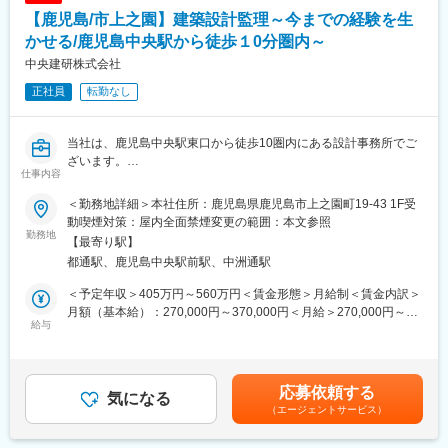
ながら審査を進めます。
【鹿児島/市上之園】建築設計監理～今までの経験を生
担当案件は住宅からスタートし、経験や適性に応じて工場・商業
施設・ホテルなど幅広い建築物へ拡大。構造・設備・省エネなど
かせる/鹿児島中央駅から徒歩１0分圏内～
専門領域にも携わります。案件ごとに条件や法規の適用内容が異
中央建研株式会社
なるため、一級建築士としての設計知識や建築全体への理解を活
正社員
転勤なし
かしながら、多角的な視点で判断を行います。
不明点は自ら調査し、社内メンバーや他拠点と連携しながら最適
な結論を導く環境です。必要に応じて現場検査も行い、図面と実
当社は、鹿児島中央駅東口から徒歩10圏内にある設計事務所でご
物を照合しながら理解を深められます。
ざいます。
仕事内容
そんな当社にて、マンション、テナント等の設計業務をお任せし
■業務の魅力：
ます。
設計業務では経験しにくい多様な建築物に触れながら、建築全体
＜勤務地詳細＞本社住所：鹿児島県鹿児島市上之園町19-43 1F受
を俯瞰する判断力を養えます。案件ごとに異なる法規や地域条件
動喫煙対策：屋内全面禁煙変更の範囲：本文参照
■具体的な業務：
勤務地
に向き合うため、経験がそのまま専門性として蓄積されます。法
【最寄り駅】
賃貸マンション、テナント、ビル、医院など幅広い建築物の設計
規解釈や適法性判断に強い建築士として、市場価値を高められる
都通駅、鹿児島中央駅前駅、中洲通駅
監理を行っていただきます。
環境です。
※メインエリアは鹿児島市内となっております。社用車使用（AT
＜予定年収＞405万円～560万円＜賃金形態＞月給制＜賃金内訳＞
車）
■キャリアパス：
月額（基本給）：270,000円～370,000円＜月給＞270,000円～
【変更の範囲：会社の定める業務】
給与
審査担当として経験を積んだ後は、適性により主任→主査→次長
370,000円＜昇給有無＞有＜残業手当＞有＜給与補足＞※経験、能
→部長といったキャリアステップがあります。
力を考慮の上、決定します■昇給：1月あたり（0円～5,000円／前
■設計実績（HPより一部抜粋）
担当領域を広げ、適性を見ながら大規模案件や専門性の高い審査
年度実績）■賞与：年2回（計3.00ヶ月分／前年度実績）賃金はあ
・鹿児島駅前広場歩行者用上屋ほか
へとステップアップしていきます。
くまでも目安の金額であり、選考を通じて上下する可能性があり
応募依頼する
・JR谷山駅前広場上屋
気になる
ます。月給(月額)は固定手当を含めた表記です。
（エージェントサービス）
・中原ビル（黒かつ亭）
■組織構成：
・鹿児島信用金庫宮之城支店
中途入社が9割を占めており、異業種から入社した社員も多数。前