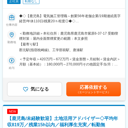
正社員
転勤なし
ではなく室内業務が中心のため、建設業界で課題となる長時間労
働を改善できる環境です。繁忙期を除けば残業は月20時間程度
で、休日もしっかり確保できます。
◆◇【鹿児島】電気施工管理職～創業56年老舗企業/19期連続黒字
また、2～7名のチーム体制で業務を進めるため、一人で案件を抱
経営/年休110日/残業20ｈ程度◎◆◇
仕事内容
えることはありません。最低1年間のOJTを実施しており、発注者
支援未経験の方でも安心してスタートできます。
■おすすめポイント：
＜勤務地詳細＞本社住所：鹿児島県鹿児島市紫原6-37-17 受動喫
・創業56年の老舗企業、19期連続黒字と、経営基盤が安定◎
煙対策：屋内全面禁煙変更の範囲：本文参照
【長く働ける制度】
・資格取得にかかる時間や費用等を全面支援！自身のキャリアス
勤務地
【最寄り駅】
時間単位の休暇取得制度や育休・産休制度を完備。お子様の送り
テップも可能◎
郡元駅(指宿枕崎線)、工学部前駅、唐湊駅
迎えや急な対応にも柔軟に対応でき、当日申請も可能です。女性
・社内IT化による業務効率化を推進中◎
社員も活躍しており、子育てと仕事を両立しやすい環境が整って
＜予定年収＞420万円～672万円＜賃金形態＞月給制＜賃金内訳＞
います。
株式会社デンセツ工業は創業から56年、電気工事一筋で確かな技
月額（基本給）：180,000円～270,000円その他固定手当/月：
術と実績を積み重ねてまいりました。当社は”社会に役立つ企業で
給与
66,000円～124,000円＜月給＞300,000円～480,000円（一律手当
【勤務地／九州エリア】
在り続けること”を使命とし、設計・積算・施工・保守まで一貫施
を含む）＜昇給有無＞有＜残業手当＞有＜給与補足＞※固定残業代
勤務地は希望を考慮し決定しており、家庭事情なども最大限配慮
工体制によってお客様のニーズに応えています。今後、働き方改
は時間外労働の有無に関わらず30時間分、月額54,000円～86,000
しています。経験を活かしながら、安定した環境で公共インフラ
革を伴う更なる事業拡大を目指して基盤となる組織強化を行うべ
円を支給。 30時間を超過した場合は追加で支給。■資格手当あり■
応募依頼する
事業に貢献したい方を歓迎します。
く、新たなメンバーを募集します。
気になる
賞与：年2回（7月・12月）昨年度実績 計3.40ヶ月分■昇給：年1
（エージェントサービス）
回※金額1月あたり 3,000～15,000円（前年度実績）賃金はあくま
変更の範囲：会社の定める業務
■職務内容：
でも目安の金額であり、選考を通じて上下する可能性がありま
公共・民間工事の様々な屋内電気工事に関する施工管理業務をお
す。月給(月額)は固定手当を含めた表記です。
任せします。
NEW
・電気工事に係る設計業務
【鹿児島/未経験歓迎】土地活用アドバイザー◇平均年
・現場管理
・図面管理
収819万／残業15h以内／福利厚生充実／転勤無