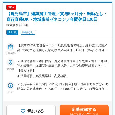
・本龍寺納骨堂
職が違うのが当たり前なので、中途入社の人もすぐに溶け込める
・田上クリニック
のが特徴です。わからないことは教えあう文化があり、教え上手
NEW
・まきば温泉 等
な先輩が多い職場環境です。
【鹿児島市】建築施工管理／賞与5ヶ月分・転勤なし・
■当社について：
直行直帰OK・地域密着ゼネコン／年間休日120日
変更の範囲：会社の定める業務
昭和59年創業以来、順調に業績を伸ばし、今後スタッフ増員し、
株式会社前田組
官庁、民間等の発展に貢献できればと考えております。
正社員
転勤なし
本件は内閣府主導の地方創生事業の一環である先導的人材マッチ
ング事業に基づく求人でございます。
【創業93年の老舗ゼネコン／鹿児島密着で幅広い建築施工実績／
本求人は上記事業に基づき、地域金融機関が当該企業様の事業内
高い技術力と充実した福利厚生／年間休日120日・賞与5ヶ月分・
容の分析や成長可能性の評価(事業性評価)を実施し、
仕事内容
転勤なし】
当該企業様の課題解決や今後のさらなる成長のために必要となる
■業務概要
役割を正確に見定めたうえで弊社に連携いただき作成された求人
＜勤務地詳細＞本社住所：鹿児島県鹿児島市平之町７番１７号 勤
当社の建築施工管理職として、鹿児島県内の公共・民間建築現場
です。
務地最寄駅：九州新幹線線／鹿児島中央駅受動喫煙対策：屋内喫
における施工管理全般をお任せします。
勤務地
煙可能場所あり変更の範囲：無
【最寄り駅】
工程・品質・安全・原価の管理業務に加え、職人や協力会社の手
加治屋町駅、高見馬場駅、高見橋駅
配、資材調達、クライアントとの打合せや価格交渉等の初期業務
変更の範囲：本文参照
から最終的には全ての管理をお任せします。
＜予定年収＞485万円～928万円＜賃金形態＞月給制月給には26時
現場運営の中心的役割を担います。長期出張や転勤はなく、直行
間分の固定残業代（48,000円～87,000円）を含み、超過分は別途
直帰も可能なため、ワークライフバランスを大切に働くことがで
給与
支給します。＜賃金内訳＞月額（基本給）：230,000円～400,000
きます。
円その他固定手当/月：30,854円～120,060円固定残業手当/月：
48,000円～87,000円（固定残業時間26時間0分/月）超過した時間
■業務詳細
外労働の残業手当は追加支給＜月給＞308,854円～607,060円（一
応募依頼する
・建築現場の工程、品質、安全、原価管理
気になる
律手当を含む）＜昇給有無＞有＜残業手当＞有＜給与補足＞■昇
（エージェントサービス）
・協力会社や職人、資材の手配・調整