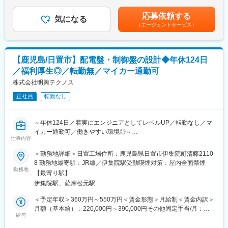
追加支給＜月給＞250,000円～500,000円（一律手当を含む）＜昇
戸建て木造住宅の新築工事を中心に、鹿児島県内注文住宅棟数ト
給有無＞有＜残業手当＞有＜給与補足＞賞与は年2回、前年度実績
【就業環境】
応募依頼する
ップクラスの実績を誇る当社の高品質な住宅建築サービスを担い
気になる
計3.00ヶ月分。基本給は経験・スキルにより相談可。賃金はあく
同社では、育児休暇からの復職者が多く、本社には現時点で育児
（エージェントサービス）
ます。
までも目安の金額であり、選考を通じて上下する可能性がありま
休業中の社員が数名います。プライベートも大切に、永く安心し
す。月給(月額)は固定手当を含めた表記です。
て働ける環境で、同業界の中では離職率も低く新卒入社の社員が
■組織構成
多くの部門責任者として成長しているのも特徴的です。
現場は少人数体制で運営しており、経験豊富なスタッフと協力し
【鹿児島/日置市】配電盤・制御盤の設計◆年休124日
ながら業務を進めます。案件増加に伴う増員募集です。
変更の範囲：会社の定める業務
／福利厚生◎／転勤無／マイカー通勤可
■業務の魅力
株式会社明興テクノス
地元密着型の企業で、実績と信頼を積み上げてきた環境でキャリ
正社員
転勤なし
アを築けます。
■教育体制
～年休124日／着実にエンジニアとしてレベルUP／転勤なし／マ
入社後はOJTを中心に、先輩社員が丁寧に指導・サポート。資格
イカー通勤可／働きやすい環境◎～
取得支援や各種研修も充実しています。
仕事内容
■職務概要：
＜勤務地詳細＞日置工場住所：鹿児島県日置市伊集院町清藤2110-
■就業環境
官公庁や大手機械メーカーを顧客に、上下水道やトンネルに関す
8 勤務地最寄駅：JR線／伊集院駅受動喫煙対策：屋内全面禁煙
マイカー通勤可（無料駐車場あり）。リフレッシュ有給休暇15日
る配電盤や制御盤の図面の作成を担当します。先輩の丁寧なフォ
勤務地
を入社時に即付与。オンライン面接にも対応しています。
【最寄り駅】
ローを受けながら、エンジニアとしてコツコツ集中してレベルUP
伊集院駅、薩摩松元駅
していける環境です。
■企業の特徴/魅力
＜予定年収＞360万円～550万円＜賃金形態＞月給制＜賃金内訳＞
1963年創業、地域密着型の企業として鹿児島エリアの発展を支
■職務詳細：：
月額（基本給）：220,000円～390,000円その他固定手当/月：
え、TVCM等で高い知名度を誇ります。6年連続県内注文住宅完成
◎仕様書をもとに顧客との打ち合わせ
給与
30,000円＜月給＞250,000円～420,000円＜昇給有無＞有＜残業手
棟数1位、安定した経営基盤と働きやすい環境が特徴です。
◎仕様・要求事項の検討、技術面での提案
当＞有＜給与補足＞※経験やスキルを考慮して決定します。■昇給