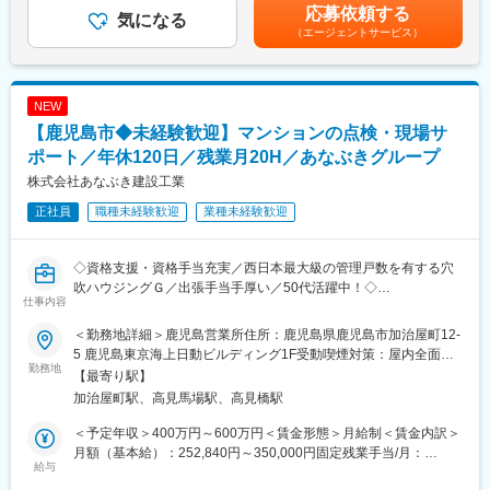
残業月30時間以内、社宅・家賃補助制度あり。マイカー通勤可、
は固定手当を含めた表記です。
応募依頼する
社内の担当が作成した図面が下りてきてから協力会社との工事工
気になる
転勤なし。
（エージェントサービス）
程の調整や家が建つまでの進捗管理まで担当します。
■想定されるキャリアパス
■入社後研修：
施工管理技士として経験を積みながら、将来的には現場責任者や
社長・建築部門30代・不動産20代の４名と社外取締役2名在籍し
管理職へのステップアップも目指せます。
NEW
ております。基本的には社長が営業活動なども兼務しつつ、他2名
【鹿児島市◆未経験歓迎】マンションの点検・現場サ
が成約後の後工程を担当していますがこの度社員も増え、モデル
■企業の特徴/魅力
ルーム開設によりお客様も増えるタイミングですので、施工管理
ポート／年休120日／残業月20H／あなぶきグループ
創業91年の信頼と実績を誇る当社は、鹿児島に根差し、地域に貢
の業務を切り取ってよりお客様へ価値提供できるよう新規ポジシ
献する建築を手掛けています。働く環境や待遇面も整備し、安心
株式会社あなぶき建設工業
ョンとして募集をしております。
して長く活躍できる職場です。
正社員
職種未経験歓迎
業種未経験歓迎
■入社後研修：
変更の範囲：会社の定める業務
何を手順としてやっていくべきかなどの研修プログラムもござい
◇資格支援・資格手当充実／西日本最大級の管理戸数を有する穴
ますので材料の名前を覚えたりなど、社長や先輩社員から丁寧に
吹ハウジングＧ／出張手当手厚い／50代活躍中！◇
教えてもらいながら習得できます。
仕事内容
■業務概要：
■現職社員が感じるやりがい
＜勤務地詳細＞鹿児島営業所住所：鹿児島県鹿児島市加治屋町12-
グループ管理物件（マンション）の大規模修繕工事（外壁修繕な
住宅はお客様にとって大事な人生の一部。ニーズを汲み取りなが
5 鹿児島東京海上日動ビルディング1F受動喫煙対策：屋内全面禁
ど）の施工管理をお任せします
勤務地
ら、関係会社と調整をし理想の住宅を引き渡す時に、お客様から
煙変更の範囲：会社の定める事業所
【最寄り駅】
感謝の言葉を頂くことも多く感動の場面に立ち会うことができま
加治屋町駅、高見馬場駅、高見橋駅
【具体的には】
す。お客様に寄り添った仕事がしたい方におすすめです。
■建物点検・診断
＜予定年収＞400万円～600万円＜賃金形態＞月給制＜賃金内訳＞
・建基法に基づく建物点検、外観目視点検
変更の範囲：会社の定める業務
月額（基本給）：252,840円～350,000円固定残業手当/月：
・点検項目やポイントの詳細説明
給与
58,154円～81,582円（固定残業時間30時間0分/月）超過した時間
※大規模修繕工事後の案件で完了後、1年、3年、5年、8年、10年