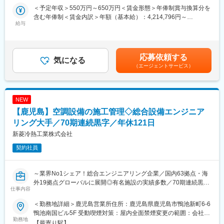
スで800万～850万、部長クラスで1000万以上と伸び幅もしっか
＜予定年収＞550万円～650万円＜賃金形態＞年俸制賞与換算分を
■業務詳細
りあります。
含む年俸制＜賃金内訳＞年額（基本給）：4,214,796円～
・官公庁や自治体、NEXCOより受注した発注者支援業務
給与
4,980,804円固定残業手当/月：107,100円～126,600円（固定残業
・発注者側としての監理業務
◎離職率10％以下
時間40時間0分/月）超過した時間外労働の残業手当は追加支給＜
・各種施工の立ち合い検査、積算、各種資料作成
残業は月20時間程度です。エンドユーザー様との折衝業務・夜遅
月額＞458,333円～541,667円（12分割）（一律手当を含む）＜昇
・会議出席、施工業者との調整
くの打ち合わせが一切ないため残業も少なく、業界トップクラス
給有無＞無＜残業手当＞有＜給与補足＞■ご経験・ご年齢を考慮の
応募依頼する
・安全管理、工程管理、出来形管理、品質管理
気になる
の働きやすさを誇ります。
うえ、当社規定に基づき決定致します。賃金はあくまでも目安の
（エージェントサービス）
お休みは水曜＋1日という形ではありますが、行事等があれば土日
金額であり、選考を通じて上下する可能性があります。月給(月額)
■受注案件
休みの取得も可能です。また半休制度もあるため柔軟な働き方が
は固定手当を含めた表記です。
鉄道の高架化工事や空港の再拡張工事、高速道路、新幹線開業に
可能です。家族手当、住宅手当、資格手当、資格の講習学費サポ
伴う駅前再開発（歩行者デッキ）、渋谷駅をはじめとする都心タ
ート、水曜ノー残業デー、時短勤務制度などの福利厚生も充実し
NEW
ーミナル駅周辺再開発プロジェクトなど、社会インフラ整備の重
ています。
【鹿児島】空調設備の施工管理◇総合設備エンジニア
要な役割を担っています。
リング大手／70期連続黒字／年休121日
変更の範囲：本文参照
■魅力
新菱冷熱工業株式会社
・当社は建設コンサルタント大手パシフィックコンサルタンツ株
契約社員
式会社の施工管理部門を担う戦略子会社として設立され、40年以
上にわたり社会インフラの設計～施工までを担っています。
・道路・交通分野や港湾・空港分野等の社会インフラの設計～施
～業界No1シェア！総合エンジニアリング企業／国内63拠点・海
工に強みを持ちます。規模の大きな案件に携わることができるの
外19拠点グローバルに展開◎有名施設の実績多数／70期連続黒字
が当社の魅力です。
仕事内容
の安定性◎／年休121日（土日祝休み）・安定して働きやすい環
境整備に向けた取り組みを強化中◎～
■働き方
＜勤務地詳細＞鹿児島営業所住所：鹿児島県鹿児島市鴨池新町6-6
・土日祝日休みで月平均残業時間20時間前後と働きやすい環境。
鴨池南国ビル5F 受動喫煙対策：屋内全面禁煙変更の範囲：会社の
■業務内容：
勤務地
→案件の受注先がNEXCO様などの国の機関と関りが深い会社のた
定める事業所
【最寄り駅】