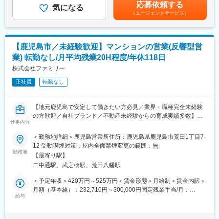
給(月額)は固定手当を含みます。
変更の範囲：無
応募依頼する
す。また、歴代社長が築き上げられてきた伝統を守りつつ、「経
気になる
（エージェントサービス）
営力」を強化する必要があります。そのために、「経営理念」の
具体化である「経営品質の向上」を目指して、社員一丸となって
社業に取り組んでいきます。
【鹿児島市／未経験歓迎】マンションの営業(反響型営
■ビジョン：
業) 転勤なし/月平均残業20H程度/年休118日
経営品質に取り組んでおり、会社が創出する価値向上を前提とし
て、全体最適として対話を重視してより良く働ける職場づくりを
株式会社ファミリー
目指しております。次の世代が安定して経営できる基盤を作って
正社員
転勤なし
います。
■残業：月20時間
【地元鹿児島で安定して働きたい方必見／業界・職種完全未経験
の方歓迎／自社ブランド／不動産未経験からの育成実績多数】
仕事内容
未経験・UIターン歓迎/転勤なし/固定給がしっかりしている/月平
均残業20時間程度
＜勤務地詳細＞鹿児島営業所住所：鹿児島県鹿児島市荒田1丁目7-
12 受動喫煙対策：屋内全面禁煙変更の範囲：無
【業務内容】
勤務地
【最寄り駅】
自社ブランド「ファーネストマンションシリーズ」の分譲マンシ
二中通駅、武之橋駅、荒田八幡駅
ョンの営業活動を行います。現地モデルルームでの案内を中心
に、ネットやチラシなどを活用しながらの反響型営業が主な業務
＜予定年収＞420万円～525万円＜賃金形態＞月給制＜賃金内訳＞
になります。
月額（基本給）：232,710円～300,000円固定残業手当/月：
今後は、供給戸数の拡大を考えており、組織体制強化のための増
給与
47,290円～50,000円（固定残業時間25時間0分/月）超過した時間
員募集となります。
外労働の残業手当は追加支給＜月給＞280,000円～350,000円（一
【自社ブランド紹介】
律手当を含む）＜昇給有無＞有＜残業手当＞有＜給与補足＞※上記