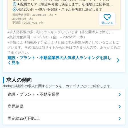
★配属エリアは希望を考慮し決定します。初任地はご応募住所での配属となります。入社後、転勤が伴う異動に関しては、必ず勤務地のご希望も確認した上で決定します。【配属オフィス一覧】■東京都品川区西品川1丁目1-1 大崎ガーデンタワー■愛知県名古屋市中村区名駅南4丁目11-40■京都府京都市伏見区竹田田中宮町103 ■大阪府大阪市中央区本町2丁目6-8 センバ・セントラルビル9F■大阪府箕面市萱野4丁目5-45■広島県広島市安佐南区西原6丁目11-8■福岡県福岡市博多区半道橋2-15-10 SOLAビル★出社とリモートワークを併用しながらの勤務となります。 業務に慣れるまでは、原則出社となります。 慣れてきたら少しずつリモートの日を増やし、最終的には週1～3日ほどの出社となる予定です（目安：～入社6カ月）。※受動喫煙対策：あり
月給20万円～40万円※経験・スキルを考慮し決定します
掲載予定期間：
2026/6/25（木）
〜
2026/8/26（水）
気になる
更新日：
2026/7/31（金）
※求人応募数の多い順にランキングしています（非公開求人は除く）。
※集計対象期間：2026/7/31（金）～2026/8/6（木）
※事情により掲載終了予定日よりも前に求人募集が終了していることもご
ざいます。その場合は当サイトから応募はできませんので、あらかじめご
了承ください。
建設・プラント・不動産業界
の人気求人ランキングを詳し
く見る
求人の傾向
dodaに掲載中の求人に関するデータを、カテゴリごとにご紹介します。
建設・プラント・不動産業界
鹿児島県
固定給25万円以上