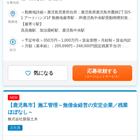
仕事内容
■キャリア形成について：
営業経験や業界知識は一切不問。成果が正当に評価され、毎月の
＜勤務地詳細＞鹿児島営業所住所：鹿児島県鹿児島市鷹師2丁目5-
当社はキャリア採用者向けの入社時教育を実施しております。ま
インセンティブとして収入に反映される仕組みがあるため、「実
1 アートハンズ1F 勤務地最寄駅：JR鹿児島中央駅受動喫煙対策：
たキャリアアップ支援や資格取得支援（資格取得費用の補助や奨
績の分だけ稼ぎたい」「営業で自分の可能性を広げたい」という
勤務地
屋内全面禁煙変更の範囲：会社の定める事業所
【最寄り駅】
励金の支給など）や
想いを形にできます。信頼性の高い商材と手厚い育成体制のも
高見橋駅、加治屋町駅、鹿児島中央駅
、職種・階層に応じた研修の実施など充実したキャリア形成支援
と、未経験から営業として成長できる環境です。
制度を整えております。
＜予定年収＞350万円～1,000万円＜賃金形態＞月給制＜賃金内訳
■業務内容
＞月額（基本給）：205,699円～248,000円固定残業手当/月：
■施工実績：
無料の床下調査やハウスメンテナンスをご案内していただきま
給与
48,750円～58,776円（固定残業時間30時間0分/月）超過した時間
虎の門ヒルズや羽田国際ターミナルビル、中之島フェスティバル
す。興味を持ってくださったお客様宅で床下調査を行ない、現状
外労働の残業手当は追加支給＜月給＞254,449円～306,776円（一
タワー、シンガポールのマリーナベイサンズなどの有名施設の実
報告と必要な対策のご提案を行います。
律手当を含む）＜昇給有無＞有＜残業手当＞有＜給与補足＞■業績
績が多数ございます。
給■定期給与改定：年1回（4月）■賞与：年2回（7月・12月）※昨
応募依頼する
【仕事の流れ】
気になる
年度実績：約2カ月分×2回■インセンティブ 2025年月間最高イン
■当社の特徴：
（エージェントサービス）
1．木造一軒家を対象にご訪問し、無料床下調査のご案内
センティブ：2,300,250円（5月）賃金はあくまでも目安の金額で
創業以来70期連続黒字を継続する安定性を誇り、「地域冷暖房シ
2．床下調査の実施
あり、選考を通じて上下する可能性があります。月給(月額)は固定
ステム」で業界No.1のシェアを獲得しています。虎の門ヒルズや
3．調査結果の報告
手当を含めた表記です。
羽田国際ターミナルビル、中之島フェスティバルタワー、シンガ
4．具体的な対策・メンテナンスのご提案→クロージング
NEW
ポールのマリーナベイサンズなどの有名施設の実績が多数ござい
5 ご納得いただけた内容にてご成約
ます。
【鹿児島市】施工管理～無借金経営の安定企業／残業
6．技術職への引継ぎ
ほぼなし～
変更の範囲：会社の定める業務
＜インセンティブを含む年収例＞
株式会社新留土木
・実績に応じて毎月給与に反映します。
正社員
経験・年齢に関わらず早期で年収800万も可能です！
（）内は年間インセンティブ額
926万円（ 478万円） 入社3年目 37歳