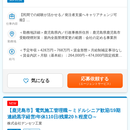
【民間での経験が活かせる／発注者支援へキャリアチェンジ可
能】
仕事内容
建設コンサルタントにおける「施工計画・施工設備・積算」部門
で長期連続業界トップクラスの実績を持つ企業です。国土交通
＜勤務地詳細＞鹿児島県内／行政事務所住所：鹿児島県鹿児島市
省・地方自治体などが進める公共インフラ事業を、発注者側の立
受動喫煙対策：屋内全面禁煙変更の範囲：会社の定める事業所
場から支援していただきます。
勤務地
＜予定年収＞428万円～768万円＜賃金形態＞月給制補足事項なし
■おすすめポイント
＜賃金内訳＞月額（基本給）：264,000円～474,000円固定残業手
◎施工管理経験を活かしながら発注者支援へ挑戦可能
給与
当/月：92,835円～166,635円（固定残業時間45時間0分/月）超過
◎年間休日124日（完全週休2日制）
した時間外労働の残業手当は追加支給＜月給＞356,835円～
◎残業月20時間程度で働きやすい環境
640,635円（一律手当を含む）＜昇給有無＞有＜残業手当＞有＜
◎官公庁勤務に準じた就業環境
給与補足＞※給与詳細は、経験、能力、年齢を考慮します。※月給
◎1年以上のOJTと複数名体制で未経験分野も安心
応募依頼する
気になる
には、みなし残業45時間分を含みます。※固定残業代（45時間
（エージェントサービス）
分）は、時間外労働の有無にかかわらず支給し、 45時間を超え
【業務内容】
る時間外労働が生じた際は、追加で支給。■昇給：年1回■賞与
道路・河川・ダムなど公共工事における発注者支援業務を担当い
（正社員のみ支給対象）：年2回（昨年実績3.6ヶ月）賃金はあく
ただきます。工事監督支援、積算技術業務、資料作成業務などを
までも目安の金額であり、選考を通じて上下する可能性がありま
NEW
通じ、発注者の立場から事業推進をサポートします。工事監督・
す。月給(月額)は固定手当を含めた表記です。
積算・資料作成で役割分担されており、経験やスキルに応じて担
【鹿児島市】電気施工管理職～ミドルシニア歓迎/19期
当業務を決定します。
連続黒字経営/年休110日/残業20ｈ程度◎～
株式会社デンセツ工業
【働く環境】
「みなし公務員」として官公庁職員と同じ職場で勤務。現場常駐