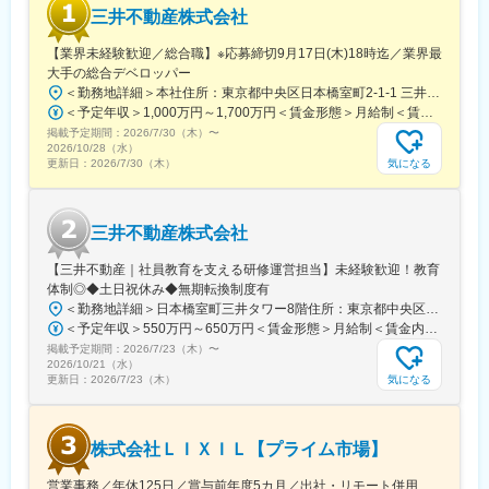
三井不動産株式会社
【業界未経験歓迎／総合職】※応募締切9月17日(木)18時迄／業界最
大手の総合デベロッパー
＜勤務地詳細＞本社住所：東京都中央区日本橋室町2-1-1 三井本館勤務地最寄駅：東京メトロ銀座線・半蔵門線／三越前駅受動喫煙対策：屋内全面禁煙変更の範囲：会社の定める事業所（リモートワーク含む）
＜予定年収＞1,000万円～1,700万円＜賃金形態＞月給制＜賃金内訳＞月額（基本給）：470,000円～800,000円＜月給＞470,000円～800,000円＜昇給有無＞有＜残業手当＞有＜給与補足＞※経験に応ず※上記年収は基礎給与・賞与（2回）を含む。時間外勤務手当・諸手当別途支給。※あくまでモデルケースであり、実際の年収とは異なる可能性があります。処遇条件の詳細は内定後のオファー面談にてご説明いたします。賃金はあくまでも目安の金額であり、選考を通じて上下する可能性があります。月給(月額)は固定手当を含めた表記です。
掲載予定期間：
2026/7/30（木）
〜
2026/10/28（水）
気になる
更新日：
2026/7/30（木）
三井不動産株式会社
【三井不動産｜社員教育を支える研修運営担当】未経験歓迎！教育
体制◎◆土日祝休み◆無期転換制度有
＜勤務地詳細＞日本橋室町三井タワー8階住所：東京都中央区日本橋室町3-2-1 日本橋室町三井タワー8階受動喫煙対策：屋内全面禁煙変更の範囲：会社の定める事業所
＜予定年収＞550万円～650万円＜賃金形態＞月給制＜賃金内訳＞月額（基本給）：343,750円～406,250円＜月給＞343,750円～406,250円＜昇給有無＞無＜残業手当＞有＜給与補足＞※ご経験などを総合的に考慮致します。同社規定に基づき処遇します。昇給なし・賞与あり。（社内登用試験に合格し、無期社員となれば昇給あり。）※残業手当：年収600万円以上の場合は専門手当（20時間相当）あり。賃金はあくまでも目安の金額であり、選考を通じて上下する可能性があります。月給(月額)は固定手当を含めた表記です。
掲載予定期間：
2026/7/23（木）
〜
2026/10/21（水）
気になる
更新日：
2026/7/23（木）
株式会社ＬＩＸＩＬ【プライム市場】
営業事務／年休125日／賞与前年度5カ月／出社・リモート併用