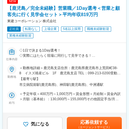
は固定手当を含めた表記です。
NEW
■サポート体制：
変更の範囲：会社の定める業務
【鹿児島／完全未経験】営業職／1Day選考＜営業と顧
◇新入社員研修：入社後約2週間
◇スキルアップ研修：年間100時間（毎日30分）
客先に行く見学会セット＞平均年収819万円
◇営業AIツールの導入 など
東建コーポレーション 株式会社
■当社について：
正社員
転勤なし
上場企業
5名以上採用
職種未経験歓迎
土地活用提案から設計・施工、「ホームメイト」運営まで手がけ
業種未経験歓迎
る東証プライム上場の総合建設企業です。
変更の範囲：会社の定める業務
◇1日で決まる1Day選考！
◇実際にはたらく現場に同行して見学できる！
仕事内容
◇面接場所＝配属地だから同僚も見て雰囲気込みで決められる！
＜勤務地詳細＞鹿児島支店住所：鹿児島県鹿児島市上荒田町38-
■1Day選考の流れ
8 イスズ殖産ビル 1F 鹿児島支店 TEL：099-213-0200受動喫
［1］支店に到着、営業と一緒に顧客先に訪問
勤務地
煙対策：屋内全面禁煙変更の範囲：会社の定める事業所
【最寄り駅】
［2］ランチをしてから帰社／※もちろん当社持ちです！
市立病院前駅(鹿児島県)、神田駅(鹿児島県)、中洲通駅
［3］面接
［4］スキルアップタイム見学／営業同士でスキルを高める時間で
＜予定年収＞400万円～1,000万円＜賃金形態＞月給制＜賃金内訳
す
＞月額（基本給）：130,000円～155,000円その他固定手当/月：
※［3］［4］は前後する場合があります
給与
55,000円固定残業手当/月：78,000円～100,000円（固定残業時間
60時間0分/月）超過した時間外労働の残業手当は追加支給＜月給
■こんな方へおすすめ：
＞263,000円～310,000円（一律手当を含む）＜昇給有無＞有＜残
◇家庭と仕事を両立したい方
業手当＞有＜給与補足＞年収650万円（月給31万円＋成果給＋賞
応募依頼する
◇営業が嫌いなわけじゃない。ただ“働き方”が合わなくなってしま
気になる
与）／入社1年目 メンバー年収841万円（月給42万円＋成果給＋
（エージェントサービス）
った