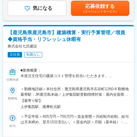
ファーネストマンションシリーズは、優位性のある用地に心地よ
月給には諸手当を含みます(資格手当、家族手当、インセンティブ
応募依頼する
い住まいを提供しています。確かな質と企画力で高い顧客満足度
気になる
は含めず)。 年齢、経験、能力を考慮の上、優遇します。■昇給：
（エージェントサービス）
を得ており、現在では100棟以上の実績を誇ります。顧客の需要
年1回（10月）■賞与：年2回（7月・12月）※夏・冬のボーナスと
がある場所に、手が届きやすい価格設定で出しているので、営業
別に業績に応じて、インセンティブ（成果給）あり賃金はあくま
としての売りやすさも感じやすいです。
でも目安の金額であり、選考を通じて上下する可能性がありま
す。月給(月額)は固定手当を含めた表記です。
【鹿児島県鹿児島市】建築積算・実行予算管理／増員
【安心して成長できる環境】
◆資格手当・リフレッシュ休暇有
入社後、確実に仕事を覚えられる体制を取っています。上司の指
導により、焦ることなくゆとりを持って成長できる環境です。ス
株式会社七呂建設
テップとして、モデルルームの案内、住宅ローン等の支払い関連
正社員
転勤なし
の対応→建築に関する専門的な知識など、一つずつ覚えていただ
きながら、じっくりと成長していただくことを想定しています。
宅建資格の取得後は資格手当を支給するなど、資格取得に向けた
■業務概要：
サポートも整えています。
木造注文住宅の建築コスト管理を担当いただきます。
仕事内容
設計図面を基に工事発注金額の基となる実行予算の作成、利益改
【給与例】
善提案をお任せします。
＜勤務地詳細＞本社住所：鹿児島県鹿児島市石谷町1260-8 勤務地
年収1,000万円（43歳 リーダー／入社20年目）
最寄駅：JR鹿児島本線／上伊集院駅受動喫煙対策：屋内全面禁煙
年収730万円（36歳 課長代理／入社15年目）
■業務詳細：
勤務地
変更の範囲：会社の定める事業所
年収540万円（28歳 主任クラス／入社3年目）
【最寄り駅】
・木造住宅工事実行予算の作成
上伊集院駅、薩摩松元駅
・実行予算組精度改善の立案
【組織体制】
・資材・外注工事の単価管理
＜予定年収＞405万円～750万円＜賃金形態＞月給制月給制。給与
現状2名が在籍しております。営業所長：1名（50代）/課長：1名
・協力業者との価格折衝
は月末締め、翌月15日支払い。＜賃金内訳＞月額（基本給）：
（50代）。30年以上不動産マンション販売畑で活動してきたベテ
・設計部門、施工管理部門との連携
給与
193,200円～386,400円固定残業手当/月：56,800円～113,600円
ランで、これまでたくさんの後輩育成にもかかわっているため、
（固定残業時間40時間0分/月）超過した時間外労働の残業手当は
マンツーマンでしっかり育成していただけます。
■扱うサービス