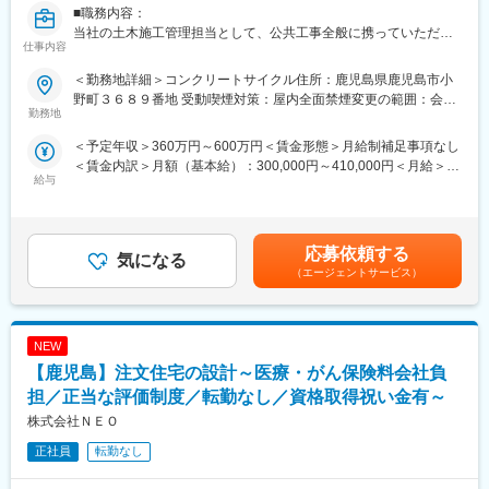
■職務内容：
911万円（ 379万円） 入社5年目 53歳
当社の土木施工管理担当として、公共工事全般に携っていただき
713万円（ 292万円） 入社4年目 36歳
仕事内容
ます。施工管理や若手の育成についても携わっていただく予定で
630万円（ 236万円） 入社2年目 51歳
す。当社は道路に関する土木施工管理をメインに、トンネルの工
605万円（ 210万円） 入社2年目 27歳
＜勤務地詳細＞コンクリートサイクル住所：鹿児島県鹿児島市小
事や舗装解体も行っています。案件規模は、小さいもので100万
野町３６８９番地 受動喫煙対策：屋内全面禁煙変更の範囲：会社
円規模の案件から、大きいもので5億円規模の案件迄幅広く担当し
勤務地
■新規営業職の魅力
の定める事業所
ています。また、ご依頼いただく顧客は、官公庁が3割・民間が7
・JA（農協）指定企業なので、安心感と信頼性の高い営業活動が
＜予定年収＞360万円～600万円＜賃金形態＞月給制補足事項なし
割の比率です。当社は鹿児島を中心に業務を行っている為、泊り
できる
＜賃金内訳＞月額（基本給）：300,000円～410,000円＜月給＞
がけの出張はほとんど発生しません。チームワークがいい組織で
・未経験入社が95％。ゼロから営業スキルを身につけられる
給与
300,000円～410,000円＜昇給有無＞有＜残業手当＞有＜給与補足
あるので、中途入社の方でもすぐに溶け込める環境です。
・成果が明確に評価され、収入アップを目指せる
＞■昇給：業績により決定■賞与：年1回（業績により決定）※過去
■詳細：
・住まいという生活に直結する商材のため、提案のしやすさがあ
実績2.5ヶ月分■年収例：500万円（40代、勤続年数8年目）賃金は
・建築品質管理
る
あくまでも目安の金額であり、選考を通じて上下する可能性があ
・原価管理
応募依頼する
気になる
ります。月給(月額)は固定手当を含めた表記です。
・土木工事工程管理
■働き方
（エージェントサービス）
・安全管理
・地域密着で転勤なし
■職務の特徴：
・年間を通じて安定した営業活動が可能
扱う案件は、公共工事、民間工事、土木・舗装・解体となりま
・オンオフの切り替えがしやすい完全週休二日制
NEW
す。将来的には部長職（責任者）になっていただきたいと考えて
おります。
【鹿児島】注文住宅の設計～医療・がん保険料会社負
■企業魅力
■組織構成：
創業以来、住まいを守る分野で実績を重ねてきた企業。ハウスメ
担／正当な評価制度／転勤なし／資格取得祝い金有～
配属先は、20代1名、40代4名の合計5名で構成されております。
ンテナンス業界のリーディングカンパニーとして邁進していま
株式会社ＮＥＯ
■当社の魅力：
す。
土木工事業を展開している当社ですが、無借金経営を継続し、
業界唯一のプライム上場企業でありJA提携という信頼性を強み
正社員
転勤なし
2020年には創業50周年を迎えます。直営による業務を実施してい
に、長期的に安心して働ける基盤があります。
るため、発注者や下請け企業様からの評判も良く、直営だからこ