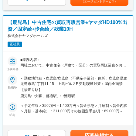
（エージェントサービス）
女性100%・産後職場復帰率97%以上）
ることが高年収の理由です。
時短勤務でも評価基準は同様のため、６時間勤務でも年収1,000万
◎働き方
円が目指せます。
・直行直帰や在宅勤務が可能！
【鹿児島】中古住宅の買取再販営業※ヤマダHD100%出
残業：月20h程・繁忙期も30~40h程と業界の中でもトップクラス
■時短勤務×営業でも活躍できる理由：
資／固定給+歩合給／残業10H
に働き方！
土地活用営業は「長時間労働」「飛び込み中心」という印象を持
※パナソニック系列でコンプライアンスの順守・積極的なDX推進
株式会社ヤマダホームズ
たれがちですが、当社では計画性を重視した営業活動を行ってい
等も行い、業界でトップクラスの働き方を実現！
ます。勤務時間に制約があることを前提に役割設計を行い、成果
正社員
基準も明確です。時短勤務でも重要な提案を任され、正当に評価
【同社ならではの特徴】
される環境が整っています。
昨今特に需要の大きい都市部向けの商品として、工業化住宅では
■業務内容：
業界初となる９Ｆ建てまで対応可能な多層階住宅を用意しており
■入社後のミッション：
同社において、中古住宅（戸建て・区分）の買取再販業務をお任
ます。特に都心部では低層階は商業・飲食など、中層は賃貸住宅
仕事内容
いきなりやってきた方に大切な土地を任せられないため、まずは
せします。仲介会社への情報収集、売却希望の中古住宅を仕入
やオフィス、高層階はオーナー自宅といった、複合的な利用用途
関係性構築からがスタートです。
れ、再販を行っていただきます。担当エリアに関しましては店舗
＜勤務地詳細＞鹿児島/鹿児島（不動産事業部）住所：鹿児島県鹿
を持つ建物をプランニングすることが求められますので、これま
その土地への想い入れ、今後への悩みについて、話を「聞く」こ
から通える範囲となっておりますので、出張は滅多にございませ
児島市武1丁目11-15 上武ビル２F 受動喫煙対策：屋内全面禁煙
での経験を元に様々なタイプの物件を設計することが可能です。
とが大切なお仕事です。
ん。
勤務地
変更の範囲：本文参照
【最寄り駅】
■ノルマ・インセンティブについて：
【業務内容】
鹿児島中央駅、都通駅、中洲通駅
変更の範囲：会社の定める業務
個人単位のノルマはございませんが、目標設定はございます。目
・主に当社の主力商品である戸建住宅の設計業務を担当していた
標の達成度に応じて昇格降格などの待遇があります。
＜予定年収＞350万円～1,400万円＜賃金形態＞月給制＜賃金内訳
だきます。
インセンティブは粗利に対して発生する制度となっております。
＞月額（基本給）：211,000円その他固定手当/月：89,000円～
・都市部においては、複合利用目的にも活用可能な最大９階建て
詳細についてはご面接内でご説明させていただきます。
給与
789,000円＜月給＞300,000円～1,000,000円＜昇給有無＞有＜残
まで可能な『多層階住宅：ビューノ』を担当いただくケースもご
■就業環境：
業手当＞有＜給与補足＞※給与詳細は経験・能力等を踏まえて決定
ざいます。
シフト制の導入により、ワークライフバランスを重視した柔軟な
します※月給の他、歩合給・資格手当（例：宅地建物取引士）あり
働き方が可能です。またノー残業DAYを設定し、残業削減・労働
■昇給：年1回■賞与：年2回(7月・12月)賃金はあくまでも目安の
【詳細】
応募依頼する