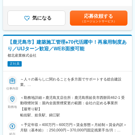
・施工計画の立案、工程表作成
円その他固定手当/月：35,000円～50,000円固定残業手当/月：
・着工から竣工までの工程管理
40,000円～60,000円（固定残業時間25時間0分/月）超過した時間
・品質管理、安全管理
外労働の残業手当は追加支給＜月給＞300,000円～450,000円（一
応募依頼する
・原価、予算管理
気になる
律手当を含む）＜昇給有無＞有＜残業手当＞有＜給与補足＞■昇給
（エージェントサービス）
・協力会社への指示、調整
あり（４月）■賞与あり▼年収例1級建築施工管理技士資格保有…
・発注者、設計者との打ち合わせ
608万円（資格手当30,000円含む）賃金はあくまでも目安の金額
であり、選考を通じて上下する可能性があります。月給(月額)は固
■組織環境
定手当を含めた表記です。
【鹿児島市】建築施工管理※70代活躍中！再雇用制度あ
社員数8名の地域密着型企業で、現在は組織再構築のフェーズにあ
り／UIJターン歓迎／WEB面接可能
ります。社長自身が施工管理を担っており、現場目線での判断や
意思決定が特徴です。少人数のため個々の裁量が大きく、組織づ
都北産業株式会社
くりや業務改善についても意見を発信しやすい環境です。施工管
正社員
理職として単なる作業者ではなく、中核人材としての役割を期待
しています。
～人々の暮らしに関わることを多方面でサポートする総合建設
■キャリア
業。
まずは主担当として1現場を任せ、工事全体の流れと当社の進め方
仕事内容
生コン製造販売から、建築土木工事、不動産事業、一般家庭のお
を理解していただきます。その後は中大規模案件の中心的存在と
庭づくりまで常に地域に寄り添いながらより良いものを創造して
＜勤務地詳細＞鹿児島支店住所：鹿児島県姶良市西餅田462-1 受
して、後進育成や施工体制づくりにも関わる立場を想定していま
います～
動喫煙対策：屋内全面禁煙変更の範囲：会社の定める事業所
す。長期的に腰を据え、地域で信頼される技術者として活躍いた
※ランク：国土交通省「C」、農政局「B」、都城市「A」宮崎県
勤務地
だきたいと考えています。
【最寄り駅】
「特A」
帖佐駅、姶良駅、錦江駅
■就業環境
■担当業務：
＜予定年収＞400万円～600万円＜賃金形態＞月給制＜賃金内訳＞
残業時間は月平均10時間程度で、夜間工事は民間工事で稀に発生
建築現場(マンション、アパート、商業施設等)の工事管理業務。
月額（基本給）：250,000円～370,000円固定残業手当/月：
する程度です。案件は日置市・鹿児島市を中心とした地元案件が
・施工管理
給与