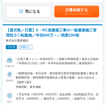
◎設計業務（ある程度のシーケンスのパターンはありますが、基
／年1回（前年度実績／1月あたり1,000～10,000円）■賞与／年2
変更の範囲：会社の定める業務
本的に一品一葉）
回（前年度2か月分支給実績あり）賃金はあくまでも目安の金額で
応募依頼する
※使用しているCADはECADです（入社後学べます）
気になる
あり、選考を通じて上下する可能性があります。月給(月額)は固定
（エージェントサービス）
※担当するのは、上下水道やトンネルなどに使われる配電盤や、制
手当を含めた表記です。
御盤の設計が中心で、100％オーダーメイド製品です。
※1つの案件に対し、大体2～3か月かけて設計します。
【鹿児島／日置】S・RC造建築工事の一級建築施工管
■入社後の教育でコツコツレベルＵＰ：
理技士◇転勤無／年収600万～／残業10H程
経験に応じて、できるところからお任せしますが、まずは先輩社
員に同席し、少しずつ当社の設計工程を把握することからスター
株式会社重留建設
トします。1人前になるまで時間はかかりますが、じっくり育てて
正社員
転勤なし
く方針ですので、ご安心ください。
■やりがいと働きやすさが両立：
~元受工事メイン／年収600万～／残業10時間程度／基本土日祝休
自分で考えた図面が、同じ場所の工場で形になる嬉しさがありま
／年間休日115日／GW・年末年始等長期休暇有／連休取得可～
す。また、年間休日は124日あり、男性で育休取得される方がい
仕事内容
るなど、性別を問わずワークライフバランスが取れる環境です。
■業務内容
＜勤務地詳細＞本社住所：鹿児島県日置市伊集院町桑畑１番地 受
民間建築を中心に、オフィス・工場・倉庫・マンション等のS・
動喫煙対策：屋内喫煙可能場所あり変更の範囲：会社の定める事
■20～50代まで幅広い職場：
RC・SRC造建築物における施工管理業務を担当します。元請工事
勤務地
業所
設計部署のメンバーは11名が在籍、20～50代までの幅広い年代が
【最寄り駅】
が主体のため、発注者と直接向き合いながら、現場全体を統括で
おり、経験豊富な先輩が技術やノウハウを教えてくれます。
伊集院駅、東市来駅
きるポジションです。着工前の準備段階から竣工・引き渡しまで
一貫して現場を管理し、品質と安全を守りながら計画通りに工事
＜予定年収＞550万円～650万円＜賃金形態＞月給制固定手当：住
を完成させていきます。
宅手当（10000円）／通信手当（10000円）／資格手当（15000
＜具体的な業務内容＞
給与
～30000円）＜賃金内訳＞月額（基本給）：225,000円～340,000