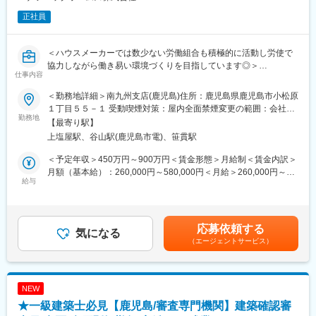
正社員
＜ハウスメーカーでは数少ない労働組合も積極的に活動し労使で
協力しながら働き易い環境づくりを目指しています◎＞
仕事内容
主に当社の主力商品である戸建て及び集合住宅の建築施工管理
（工事管理）を担当していただきます。都市部においては、複合
＜勤務地詳細＞南九州支店(鹿児島)住所：鹿児島県鹿児島市小松原
利用目的にも活用可能な最大９階建てまで可能な『多層階住宅：
１丁目５５－１ 受動喫煙対策：屋内全面禁煙変更の範囲：会社の
ビューノ』を担当いただくケースもございます。
勤務地
定める事業所
【最寄り駅】
上塩屋駅、谷山駅(鹿児島市電)、笹貫駅
☆施工管理職としてワークライフバランスが整った環境☆
・年間休日127日＋有給最大25日（入社時から付与／入社日によ
＜予定年収＞450万円～900万円＜賃金形態＞月給制＜賃金内訳＞
って変動）。週休2日（水・日）、夏季・年末年始休暇などが整備
月額（基本給）：260,000円～580,000円＜月給＞260,000円～
され、休みを取りやすい体制です。
給与
580,000円＜昇給有無＞有＜残業手当＞有＜給与補足＞※月給＋賞
・残業は月平均約26.3H以内。定時退社日や柔軟な振替制度によ
与賃金はあくまでも目安の金額であり、選考を通じて上下する可
り、メリハリのある働き方が可能です。
能性があります。月給(月額)は固定手当を含めた表記です。
・フレックスタイム制の導入で、コアタイムなしの柔軟な勤務が
応募依頼する
可能。直行直帰の仕事スタイルで通勤負担を軽減できます（社用
気になる
（エージェントサービス）
車貸与）
・在宅勤務推奨も進行中。タブレットやノートPCでの業務管理に
より、現場を離れての作業も可能です。
NEW
【業務内容】
★一級建築士必見【鹿児島/審査専門機関】建築確認審
・主に当社の主力商品である戸建て及び集合住宅の建築施工管理