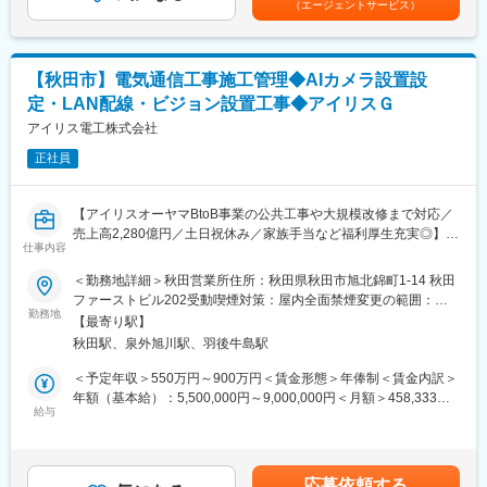
（エージェントサービス）
■具体的には：
た表記です。
が整っています。社外活動も活発で風通しのよいなんでも言い合
（1）工事計画の作成と調整
える社風が特徴です。
◇工事のスケジュール、予算、資材、人員配置などを計画
◇施主や社内の営業部門と連携し、工期内に工事が完了できるよ
■会社・製品について：
【秋田市】電気通信工事施工管理◆AIカメラ設置設
う対応
半導体集積回路の開発・設計・製造・販売を行っている、ファブ
定・LAN配線・ビジョン設置工事◆アイリスＧ
（2）現場管理
レス半導体企業です。工場は持ちませんが、国内外に製造委託し
◇現場で施工管理を実施いただき、計画通りに進行しているか確
アイリス電工株式会社
ていることで多品種の製品展開を可能にしています。製品は主に
認
水晶発振回路と各種出力回路を組み合わせた半導体集積回路、そ
正社員
（3）材料発注・協力業者手配
れらに不揮発性メモリも組み合わせた調整回路付きの製品も開発
受注案件ごとに在庫管理・物流部門と連携し、社内で商品の手配
しています。
※協力業者への発注・調整も担当
【アイリスオーヤマBtoB事業の公共工事や大規模改修まで対応／
（4）技術的支援と現場での問題解決
変更の範囲：会社の定める業務
売上高2,280億円／土日祝休み／家族手当など福利厚生充実◎】
◇施工作業中に発生する製品不具合などについて社内の関係各所
仕事内容
と連携して対応
■業務内容：
＜勤務地詳細＞秋田営業所住所：秋田県秋田市旭北錦町1-14 秋田
※協力業者への施工指示・教育なども実施
◇電気通信工事の施工管理業務をお任せします。
ファーストビル202受動喫煙対策：屋内全面禁煙変更の範囲：会
（5）書類作成
◇営業部門と連携し、多様な案件を担当します。
勤務地
社の定める事業所
◇工事開始前の安全書類、工事後の竣工書類などを作成
【最寄り駅】
◇こちらは今後の業務拡大を見込んだ新規募集となります。
◇見積書、施工計画書や工事完了報告書など設計図面以外の図面
秋田駅、泉外旭川駅、羽後牛島駅
◇担当する業務としては、商業施設やオフィス、工場、ホテルな
関係や書類関係一般を対応
ど非住宅の案件がメインになる見込みです。
＜予定年収＞550万円～900万円＜賃金形態＞年俸制＜賃金内訳＞
年額（基本給）：5,500,000円～9,000,000円＜月額＞458,333円
■出張：
■業務詳細：
給与
～750,000円（12分割）＜昇給有無＞有＜残業手当＞有＜給与補
◇現場の受注状況により変化しますが、現状小規模の案件が多い
（1）工事計画の作成と調整
足＞■昇給：年1回■賞与：年2回（7月、12月）※前年実績4.6ヶ月
ので長期且つ遠方の出張などは頻発にはしない状況です。
工事のスケジュール、予算、資材、人員配置などを計画します。
支給◆決算賞与（3月）※業績によっては支給額は変動しますが、
※ただ今後の受注状況や社内の状況によっては変化する可能性もご
施主や社内の営業部門と連携し、工期内に工事が完了できるよう
対象者（4等級以上の正社員）には決算賞与も支給しております。
ざいます。
応募依頼する