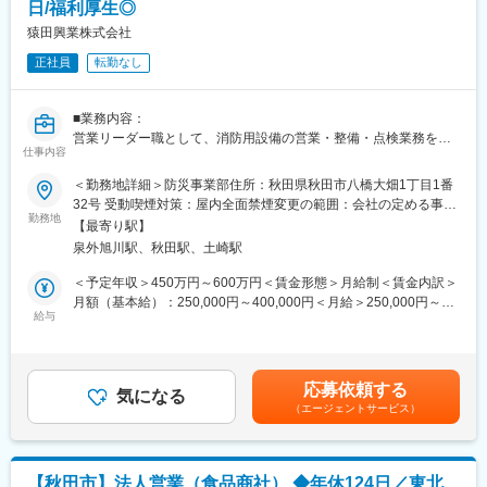
工事、メンテナンスまで一貫したサービスを提供しています。特
日/福利厚生◎
た、事業拡大に伴い、新規の営業所も出店しており、営業所長や
に製造業やプラントなどの現場で行われる「工程（プロセス）」
エリアを管理する責任者などのポストがある為、早期のキャリア
猿田興業株式会社
を自動化する技術では高い技術力を誇り、地域社会のインフラや
アップが見込めます。 ※実際に入社4年前後で所長になった中途入
産業の発展に貢献しています。
正社員
転勤なし
社の方もいらっしゃいます。
変更の範囲：会社の定める業務
■会社情報：
■業務内容：
当社は入院中に必要となるアメニティ(パジャマ・タオル・日用
営業リーダー職として、消防用設備の営業・整備・点検業務を担
品）をレンタルするアメニティサポートシステムを提供している
仕事内容
当。メンテナンス契約企業との連携や法令遵守の対策指導を行う
会社です。
とともに、以下のような指導育成および組織マネジメントをお任
＜勤務地詳細＞防災事業部住所：秋田県秋田市八橋大畑1丁目1番
レンタルだけでなく、病院・介護施設内での申込の受付業務から
せします。
32号 受動喫煙対策：屋内全面禁煙変更の範囲：会社の定める事業
ご利用者への提供・回収・請求まで全て弊社で受け持っておりま
勤務地
所
す。そのため医療・介護施設の業務負担の軽減もでき多くのメリ
【最寄り駅】
●営業計画の立案と指揮（メンバーを指揮し、目標達成につなげ
ットがあります。拠点は北海道から九州まで展開し、毎年増収・
泉外旭川駅、秋田駅、土崎駅
る）
増益と確実に業績伸長しています。
●行動管理・案件管理（進捗管理やアドバイス）
＜予定年収＞450万円～600万円＜賃金形態＞月給制＜賃金内訳＞
●部下育成（メンバーの強みを伸ばし、弱みを克服するための育成
月額（基本給）：250,000円～400,000円＜月給＞250,000円～
変更の範囲：会社の定める業務
計画策定と実行）
給与
400,000円＜昇給有無＞有＜残業手当＞無＜給与補足＞■昇給：年
●課題解決（問題に優先順位をつけ、適切に解決）
1回（前年度実績5,000円～8,000円）■賞与：年2回（前年度実績3
ヶ月分）賃金はあくまでも目安の金額であり、選考を通じて上下
※入社後は消防設備士の資格を取得していただきます。（費用は会
する可能性があります。月給(月額)は固定手当を含めた表記です。
応募依頼する
社負担◎）
気になる
（エージェントサービス）
資格取得後は資格手当として、毎月の給与に付与されます。
■当社の特徴：
当社は秋田市に本社を構え、消防防災設備の設計・施工・点検、
【秋田市】法人営業（食品商社） ◆年休124日／東北