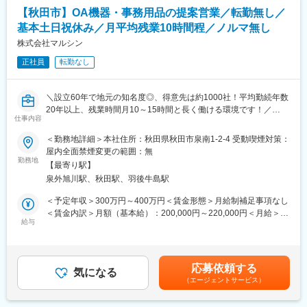
■キャリアアップについて：
通じて上下する可能性があります。月給(月額)は固定手当を含めた
【秋田市】OA機器・事務用品の提案営業／転勤無し／
本人の頑張りを昇給、昇格にて評価される制度が御座います。ま
表記です。
基本土日祝休み／月平均残業10時間程／ノルマ無し
た、事業拡大に伴い、新規の営業所も出店しており、営業所長や
エリアを管理する責任者などのポストがある為、早期のキャリア
株式会社マルシン
アップが見込めます。 ※実際に入社4年前後で所長になった中途入
正社員
転勤なし
社の方もいらっしゃいます。
■会社情報：
＼設立60年で地元の知名度◎、得意先は約1000社！平均勤続年数
当社は入院中に必要となるアメニティ(パジャマ・タオル・日用
20年以上、残業時間月10～15時間と長く働ける環境です！／
品）をレンタルするアメニティサポートシステムを提供している
仕事内容
会社です。
■業務内容：
＜勤務地詳細＞本社住所：秋田県秋田市泉南1-2-4 受動喫煙対策：
レンタルだけでなく、病院・介護施設内での申込の受付業務から
秋田市の企業様を中心に事務用品、文具用品の販売を手掛けてい
屋内全面禁煙変更の範囲：無
ご利用者への提供・回収・請求まで全て弊社で受け持っておりま
る同社にて営業職として業務をご担当頂きます。
勤務地
す。そのため医療・介護施設の業務負担の軽減もでき多くのメリ
【最寄り駅】
レイアウト、内装、照明、什器備品、OA機器等、様々な観点から
ットがあります。拠点は北海道から九州まで展開し、毎年増収・
泉外旭川駅、秋田駅、羽後牛島駅
快適なオフィス環境を創出いただく事がミッションとなります。
増益と確実に業績伸長しています。
コスト削減や快適な環境造り等の観点から営業いただきます。
＜予定年収＞300万円～400万円＜賃金形態＞月給制補足事項なし
オンライン発注なども行っているため顧客先の要望に応じて柔軟
＜賃金内訳＞月額（基本給）：200,000円～220,000円＜月給＞
変更の範囲：会社の定める業務
に提案することが可能です。
給与
200,000円～220,000円＜昇給有無＞有＜残業手当＞有＜給与補足
・OA機器、および事務用品・文具用品等消耗品の営業
＞■賞与：年2回（計3.0ヶ月分）賃金はあくまでも目安の金額であ
・OA機器メンテナンス等のフォロー及び提案営業
り、選考を通じて上下する可能性があります。月給(月額)は固定手
当を含めた表記です。
応募依頼する
■営業方法について：
気になる
（エージェントサービス）
新規２割：既存８割になりますお取引のある顧客のフォロー営業
が中心となります。