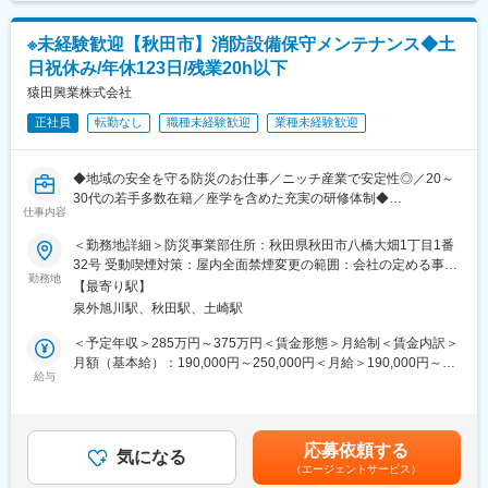
す。過去実績として5,000円～70,000円/月程の支給実績がありま
ービスを提供することが同社の企業使命です。
入をする事でどの様なメッリットがあるのかを説明し、お客様の
す。賃金はあくまでも目安の金額であり、選考を通じて上下する
オフィス環境の全てをコーディネートすることが当社の営業で
可能性があります。月給(月額)は固定手当を含めた表記です。
変更の範囲：会社の定める業務
※未経験歓迎【秋田市】消防設備保守メンテナンス◆土
す。
日祝休み/年休123日/残業20h以下
■担当エリア・社数：
秋田県内のお客様を中心に担当いただきます。
猿田興業株式会社
※メーカー展示会などで年に数回の出張が発生する可能性もありま
正社員
転勤なし
職種未経験歓迎
業種未経験歓迎
すが、基本的に宿泊での出張はございません。
目安40社程（個人差あり）
■一日の流れ：
◆地域の安全を守る防災のお仕事／ニッチ産業で安定性◎／20～
朝会 →10時頃に出発 →お客様先訪問 →17時頃に帰社＆事務作業
30代の若手多数在籍／座学を含めた充実の研修体制◆
■入社後について
仕事内容
入社後は座学研修、OJTを1ヶ月～3ヶ月程度予定しております。
■求人のおすすめポイント：
＜勤務地詳細＞防災事業部住所：秋田県秋田市八橋大畑1丁目1番
■同社の特徴：
・既存社員のほとんどが未経験から入社されており、安心して始
32号 受動喫煙対策：屋内全面禁煙変更の範囲：会社の定める事業
同社では顧客に対する品質を最も大切にしています。「情報の品
められるお仕事です！
勤務地
所
質」「商品の品質」「サービスの品質」そして最も重要である
【最寄り駅】
・年休123日、残業20時間以下とワークライフバランスも整う働
「社員の品質」等、全てにおいて顧客に最も高い品質を提供する
泉外旭川駅、秋田駅、土崎駅
き方ができます！
事に日々全力で、社員一同で取り組んでいます。全てにおいての
・防災設備という法令上必要なものですが競合が少なく、県内で
＜予定年収＞285万円～375万円＜賃金形態＞月給制＜賃金内訳＞
高品質を提供できて、はじめて「ありがとう」と顧客から言って
は名前が通る当社です！
月額（基本給）：190,000円～250,000円＜月給＞190,000円～
もらえる、それこそが本当の企業の利益が見いだせる一番大切な
近年は防災意識の高まりもあって、需要は今後も安定して見込ま
給与
250,000円＜昇給有無＞有＜残業手当＞有＜給与補足＞■昇給：年
事と考えています。また、同社では「楽しく仕事をする」事も、
れています。資格を取得すれば専門性が身につき、長く働きやす
1回（前年度実績5,000円～8,000円）■賞与：年2回（前年度実績3
大切にしています。楽しく仕事をする事は単に「楽」という事と
い分野です。
ヶ月分）賃金はあくまでも目安の金額であり、選考を通じて上下
は違った「責任とプレッシャー」を楽しみ、大切な顧客からの、
する可能性があります。月給(月額)は固定手当を含めた表記です。
責任ある様々な依頼に対して、思いっきり楽しんで仕事をする事
応募依頼する
■業務詳細：
気になる
により、高品質な結果と成果が得られると考えています。課題が
（エージェントサービス）
オフィスビルや商業施設、アパートなどにある消防設備の点検や
難であれば時には、プレッシャーが付きものですが、プレッシャ