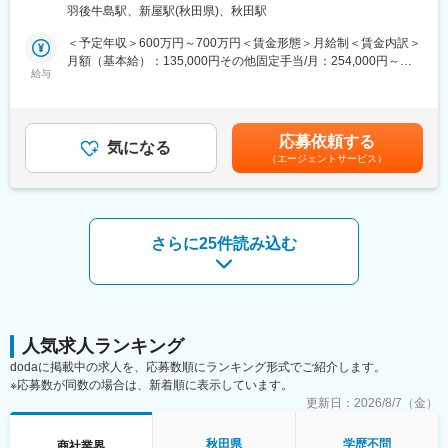
工管理業務をお任せします。
月平均残業時間は10.8時間と少なく、家族との時間や趣味も大切
羽後牛島駅、新屋駅(秋田県)、秋田駅
にできます。
■具体的な業務内容：
賞与は年2回・昨年度実績5.0ヶ月分と、安定した収入も魅力で
＜予定年収＞600万円～700万円＜賃金形態＞月給制＜賃金内訳＞
・契約物件に対しての商品・工事手配
す。
月額（基本給）：135,000円その他固定手当/月：254,000円～
・工事開始からの現場での管理
給与
325,000円固定残業手当/月：40,000円（固定残業時間14時間0分/
・営業から引継ぎされた後の管理
■当社について：
月）超過した時間外労働の残業手当は追加支給＜月給＞429,000
・提携工事業者との打ち合わせ
当社は建設資材・環境資材・住宅設備機器の販売・施工を手掛け
円～500,000円（一律手当を含む）＜昇給有無＞有＜残業手当＞
・作業工程や品質の管理・完了検査
る地域密着型の専門商社です。創業100年以上の歴史を持ち、東
有＜給与補足＞※固定残業手当は月給によって変動いたします。■
応募依頼する
・書類や計画書の作成
気になる
北を中心に事業を展開。官公庁や大手建設会社との取引も多く、
賞与：年2回（計2ヶ月分を想定）■昇給金額／昇給率：1月あたり
（エージェントサービス）
※担当エリア：秋田県内
安定した経営基盤を築いています。施工まで一貫対応できる体制
1,000円～10,000円（前年度実績）賃金はあくまでも目安の金額
により、顧客ニーズに柔軟に応えられる点が他社との差別化ポイ
であり、選考を通じて上下する可能性があります。月給(月額)は固
■入社後の流れ：
ント。今後もインフラ整備や防災分野での需要拡大が見込まれ、
定手当を含めた表記です。
入社後3ヶ月間の試用期間があります。
さらなる成長が期待されています。
さらに25件読み込む
■教育体制：
有資格者を集めて、工事本部を設立しました。2級建築施工管理の
変更の範囲：会社の定める業務
合格者には5万円を支給しています。2020年から10名が合格しま
した。
■組織構成：
人気求人ランキング
秋田支店在籍13名（営業４名、配送２名、事務７名）
dodaに掲載中の求人を、応募数順にランキング形式でご紹介します。
※応募数が同数の場合は、新着順に表示しています。
■働く環境：
更新日：
2026/8/7（金）
日報・勤怠管理・メールチェックはスマホ・パソコンで実施／緊
急連絡（LINEWORKS）はスマホで実施
秋田県
学歴不問
商社業界