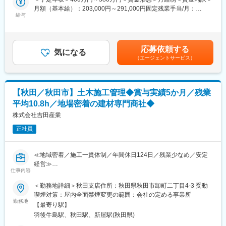
コミュニケーションが活発な拠点です。
・建築設計事務所や官公庁等に対する設計折込提案営業
月額（基本給）：203,000円～291,000円固定残業手当/月：
・折込物件の刈取受注支援
給与
30,000円～42,000円（固定残業時間22時間0分/月）超過した時間
■当社の特徴：
外労働の残業手当は追加支給＜月給＞233,000円～333,000円（一
当社は東北一円を中核に地域に密着した建設資材総合商社です。
■一日の業務の流れ：
律手当を含む）＜昇給有無＞有＜残業手当＞有＜給与補足＞※給与
建設資材とは住宅やビル等の建築物および道路や橋梁等の土木構
８:００～9：00 部門間MTG・内勤業務（訪問準備）
は経験・資格・年齢等を考慮し決定いたします。■昇給：年1回
造物を建設するために用いる資材のことです。当社では、一般住
応募依頼する
9：00～12：00 客先訪問（お客様の事務所や営業担当との同行
気になる
（10月）■賞与：年2回（6・12月）※昨年度実績5.0か月賃金はあ
宅等に関わる資材・工事を扱う「住宅部門」と学校や病院、ビル
（エージェントサービス）
を2～3件訪問）
くまでも目安の金額であり、選考を通じて上下する可能性があり
等に関わる資材・工事を扱う「建築部門」、道路や橋梁、公園整
12：00～13：00 お昼休憩
ます。月給(月額)は固定手当を含めた表記です。
備等に関わる資材・工事を扱う「土木部門」の3つの部門がありま
13：00～16：00 客先訪問（お客様の事務所や営業担当との同行
す。各部門が高い専門性を持ち、それぞれの強みを生かして幅広
を2～3件訪問）
い事業展開をしています。
【秋田／秋田市】土木施工管理◆賞与実績5か月／残業
16：00～17：00 訪問の中で依頼を受けた内容についての調査、
平均10.8h／地場密着の建材専門商社◆
見積もり作成
変更の範囲：本文参照
株式会社吉田産業
■組織について：
正社員
基本的に各支店には建材課、建築課、土木課と3つの課に分かれ、
それぞれ2～4名程度のグループが拠点の規模に応じて複数有りま
す。
≪地域密着／施工一貫体制／年間休日124日／残業少なめ／安定
販売推進担当は主要拠点に組成されており、各地域の販売推進業
経営≫
務を行っています。
仕事内容
■この求人のオススメポイント：
当求人では主に秋田県内を担当していただきます。
・橋梁補修など社会インフラを支えるやりがいのある仕事
＜勤務地詳細＞秋田支店住所：秋田県秋田市卸町二丁目4-3 受動
・年間休日124日・月平均残業10.8時間で働きやすい環境
喫煙対策：屋内全面禁煙変更の範囲：会社の定める事業所
■配属先について：
・創業100年以上・従業員800名超の安定企業で長く働ける
勤務地
配属先となる秋田支店は28名が在籍している事業所です。20代～
【最寄り駅】
60代と様々な年代の社員が在籍していますが、部門間の垣根なく
羽後牛島駅、秋田駅、新屋駅(秋田県)
建設資材の販売から施工まで一貫して手掛ける当社にて、橋梁補
コミュニケーションが活発な拠点です。