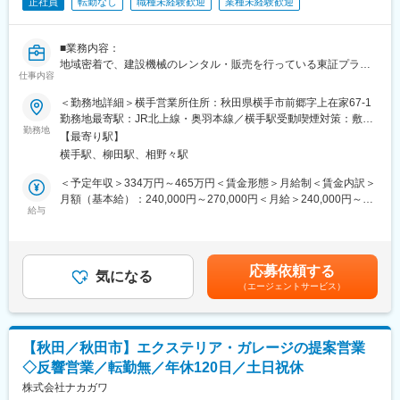
正社員
転勤なし
職種未経験歓迎
業種未経験歓迎
■業務内容：
地域密着で、建設機械のレンタル・販売を行っている東証プライ
仕事内容
ム株式会社ワキタのグループの当社にて、既に契約のあるお客様
を中心とした提案営業をお任せします。
＜勤務地詳細＞横手営業所住所：秋田県横手市前郷字上在家67-1
勤務地最寄駅：JR北上線・奥羽本線／横手駅受動喫煙対策：敷地
◆営業手法
勤務地
内喫煙可能場所あり変更の範囲：会社の定める事業所
【最寄り駅】
・お客様は主に地元の土木・建設関連会社になります。
横手駅、柳田駅、相野々駅
1人当たり約10～20社程度を担当して頂きます。
・担当エリアは各事業所から1時間圏内で、業務には社用車を使用
＜予定年収＞334万円～465万円＜賃金形態＞月給制＜賃金内訳＞
していただきます。
月額（基本給）：240,000円～270,000円＜月給＞240,000円～
給与
270,000円＜昇給有無＞有＜残業手当＞有＜給与補足＞※ご経験等
■入社後の流れ：
を考慮して決定いたします。■昇給：1月あたり3,000～5,000円
・ 基本的には先輩社員によるOJTにて業務を学んで頂きます。一
（前年度実績）■賞与：年2回（1.5~3か月分）※年収は年齢や経歴
緒に業務を行っていきながら覚えて頂きます。また、取引先メー
等により決定いたします。賃金はあくまでも目安の金額であり、
応募依頼する
カー様による講習会の開催も実施しております。
気になる
選考を通じて上下する可能性があります。月給(月額)は固定手当を
（エージェントサービス）
含めた表記です。
■当社の魅力：
・完全週休２日制（土曜・日曜）で月平均残業時間も10～20時間
とライフワークバランスを充実させられる環境です。
【秋田／秋田市】エクステリア・ガレージの提案営業
・必要な資格取得に掛かる費用は会社が負担します。ご自身のキ
◇反響営業／転勤無／年休120日／土日祝休
ャリア形成に活用頂けます。
・社内研修(ビジネスマナー研修・外部研修)やOJTを通して、社員
株式会社ナカガワ