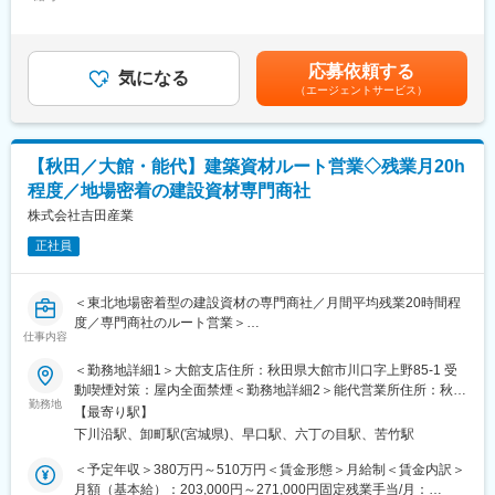
月：40,000円（固定残業時間17時間0分/月～27時間0分/月）超過
35名在籍。20～30代の社員も多く活躍中。
した時間外労働の残業手当は追加支給＜月給＞357,000円（一律
■仕事の流れ：
手当を含む）＜昇給有無＞有＜残業手当＞有＜給与補足＞■賞与：
■職場環境・人間関係について：
ハウスメーカーから見積り依頼→見積提出→受注→メーカーへ発
年2回（計2ヶ月分を想定）■昇給：年1回 賃金はあくまでも目安の
幅広い年齢層で賑やかな職場。上司や先輩に相談しやすく、改善
応募依頼する
注→工事日程、工事業者手配、スケジュール登録（工程管理）→
気になる
金額であり、選考を通じて上下する可能性があります。月給(月額)
は組織全体で協力。安心して働ける環境です。
（エージェントサービス）
完了→検査→引渡し
は固定手当を含めた表記です。
■働きやすさとつながりが両立する環境
■入社後の流れについて：
完全週休2日・残業少なめで生活を守りつつ、野球部・サッカー部
・入社後は基本的にOJT研修を予定しております。
などクラブ活動も活発。若手の登用も進み、挑戦を後押しする雰
【秋田／大館・能代】建築資材ルート営業◇残業月20h
・座学についてはメーカーのリモート研修があります。商材の知
囲気があります。有給取得率も高く、プライベートとの両立が可
程度／地場密着の建設資材専門商社
識や、積算（工事の見積もりを出す事）など非常に手厚い研修内
能です。
容となっています。
株式会社吉田産業
※メーカーの営業の方との同行などもございます。
■クラブ活動：
正社員
野球部、サッカー部は県内強豪。他にゴルフや駅伝同好会もあ
■教育体制：
り、社員交流が盛んです。
有資格者を集めて、工事本部体制を強化しました。2級建築施工管
＜東北地場密着型の建設資材の専門商社／月間平均残業20時間程
理の合格者には5万円を支給しサポートています。2020年から10
変更の範囲：会社の定める業務
度／専門商社のルート営業＞
名が合格しています。
仕事内容
■業務概要：商業施設や学校など公共施設、工場などの大型施設に
活用される鉄骨や外壁材などの建築資材に関するルート営業をお
＜勤務地詳細1＞大館支店住所：秋田県大館市川口字上野85-1 受
■組織構成：
任せします。大規模案件対応を行っていただく可能性もございま
動喫煙対策：屋内全面禁煙＜勤務地詳細2＞能代営業所住所：秋田
秋田支店には13名（営業４名、配送２名、事務７名）が在籍して
す。
勤務地
県能代市卸町2-7 受動喫煙対策：屋内全面禁煙変更の範囲：会社
おります。
【最寄り駅】
■業務の特徴：
の定める事業所
下川沿駅、卸町駅(宮城県)、早口駅、六丁の目駅、苦竹駅
・建築を行うゼネコンやサブコン等に対するルート営業が中心に
■働く環境：
なります。
＜予定年収＞380万円～510万円＜賃金形態＞月給制＜賃金内訳＞
日報・勤怠管理・メールチェックはスマホ・パソコンで実施／緊
・東北に複数拠点があるため、営業範囲は各拠点の近郊が中心と
月額（基本給）：203,000円～271,000円固定残業手当/月：
急連絡（LINEWORKS）はスマホで実施