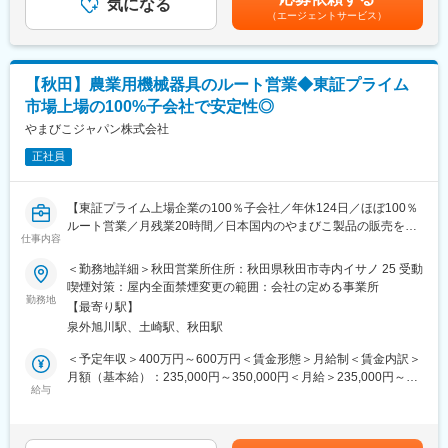
対応いただきます。
気になる
※4年連続で基本給のベースアップを実施しています。賃金はあく
（エージェントサービス）
（2）現場管理
までも目安の金額であり、選考を通じて上下する可能性がありま
■当社の社風・魅力について：
現場で施工管理を実施いただき、計画通りに進行しているか確認
す。月給(月額)は固定手当を含めた表記です。
◇生活者視点を大切にした商品開発
します。
現場やお客様の声を起点に、仮説検証と改良を素早く重ねる風土
（3）材料発注・協力業者手配
がございます。失敗を次の挑戦につなげる文化が根付いていま
【秋田】農業用機械器具のルート営業◆東証プライム
受注案件ごとに在庫管理・物流部門と連携し、社内で商品の手配
す。
市場上場の100%子会社で安定性◎
を行います。協力業者への発注・調整も担当いただきます。
◇小さく始め、大きく育てる経営スタイル
（4）技術的支援と現場での問題解決
やまびこジャパン株式会社
内製化と柔軟な投資判断により新たな市場を創出。若手社員にも
施工作業中に発生する製品不具合などについて社内の関係各所と
早期から裁量ある仕事をお任せしています。
正社員
連携して対応します。また、協力業者への施工指示・教育なども
◇実力を正当に評価する人材育成環境
行います。
年次にとらわれず360度評価で成果や挑戦を評価。教育制度も充
（5）書類作成
実しており、職種の枠を越えた成長機会がございます。
【東証プライム上場企業の100％子会社／年休124日／ほぼ100％
工事開始前の安全書類、工事後の竣工書類など作成を行います。
ルート営業／月残業20時間／日本国内のやまびこ製品の販売を担
見積書、施工計画書や工事完了報告書など設計図面以外の図面関
仕事内容
変更の範囲：会社の定める業務
う】
係や書類関係一般を対応していただきます。
＜勤務地詳細＞秋田営業所住所：秋田県秋田市寺内イサノ 25 受動
■業務内容：
喫煙対策：屋内全面禁煙変更の範囲：会社の定める事業所
■出張：
農機販売店やホームセンターなどへ製品説明・受注・納入・運転
勤務地
現場の受注状況により変化しますが、現状割合としては小規模の
【最寄り駅】
方法指導、修理指導などを行います。基本的にはルート営業とな
案件が多いので長期且つ遠方の出張などは頻発はしない状況で
泉外旭川駅、土崎駅、秋田駅
り、商材としては、農林業機械、一般産業用機械などを扱い、顧
す。
客先としては、農協、農機具販売店、建機・レンタル会社、ホー
＜予定年収＞400万円～600万円＜賃金形態＞月給制＜賃金内訳＞
※ただ今後の受注状況や社内の状況によっては変化する可能性もご
ムセンターなどに向けて業務を行っています。なお、ほぼ100％
月額（基本給）：235,000円～350,000円＜月給＞235,000円～
ざいます。
が既存顧客への営業となるため、新規開拓は発生しません。既存
給与
350,000円＜昇給有無＞有＜残業手当＞有＜給与補足＞※給与は経
顧客からの紹介などをいただいた場合には、所長の同席があるた
験・能力を考慮して決定します賞与：年2回（前年度実績4.0ヶ月
■組織構成：
め、担当者だけで訪問することはありません。
分）※業績により異なる賃金はあくまでも目安の金額であり、選考
若手中心の活気のある組織ですが、キャリアでご入社いただく施