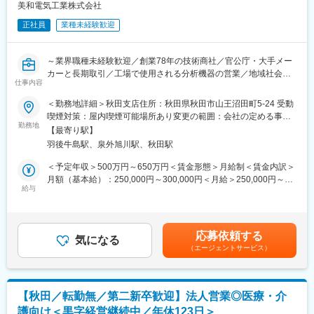
当社の社員として在籍したまま、子会社経理部門のプレイングマ
美和電気工業株式会社
ネージャーをお任せします。親会社との連携や連結決算を意識し
正社員
業種未経験歓迎
た対応、監査法人対応など、上場子会社ならではの専門性の高い
業務を主導していただくことを期待しています。
～業界職種未経験歓迎／創業78年の技術商社／官公庁・大手メー
■ポジションの魅力・期待
カーと長期取引／工場で使用される分析機器の営業／地域社会に
創業100年以上・無借金経営で安定しています。また役職定年無
仕事内容
貢献／OJTや充実した研修制度～
しのため腰を据えて働く事が可能です。（平均勤続勤務年数：
＜勤務地詳細＞秋田支店住所：秋田県秋田市山王沼田町5-24 受動
15.9年）
■業務内容
喫煙対策：屋内喫煙可能場所あり変更の範囲：会社の定める事業
同社は、北海道・東北エリアで創業78年の歴史を持つシステムイ
勤務地
所
■働き方
【最寄り駅】
ンテグレーターです。東北支社にて既存顧客を対象に、分析機器
平均残業時間20～25時間/月、平均有給休暇取得日数11.2日とオン
羽後牛島駅、泉外旭川駅、秋田駅
や工場効率化に関する商材の営業活動を担当していただきます。
オフメリハリをつけた働き方が可能です。
顧客との信頼関係を深めながら、地域社会に貢献する仕事です。
＜予定年収＞500万円～650万円＜賃金形態＞月給制＜賃金内訳＞
※8月決算のため9月が繁忙期となります。
具体的には以下の業務をお任せいたします。
月額（基本給）：250,000円～300,000円＜月給＞250,000円～
給与
300,000円＜昇給有無＞有＜残業手当＞有＜給与補足＞■昇給：年
■組織構成：
■業務詳細
1回■賞与実績：年3回（2025年度実績10.0ヶ月分）賃金はあくま
経理課：5名（男性4名、女性1名）
・既存顧客である民間企業、製薬会社、大学等への訪問営業。
でも目安の金額であり、選考を通じて上下する可能性がありま
・顧客ニーズのヒアリングと最適なソリューションの提供。
す。月給(月額)は固定手当を含めた表記です。
■企業の魅力
応募依頼する
・情報機器、計測制御機器の提案・販売。
気になる
・ナガイレーベン株式会社は1915年創業、創業100年を超える医
（エージェントサービス）
療白衣メーカーで、コア市場において国内シェア60％超と市場に
※担当エリア：秋田県内（主に県北・県央エリア）
おいて事業優位性の高いポジションを確立しています。
→年に数回出張が発生する場合があります。
・売上純利益率42.8％／自己資本比率91.4％／ROE6.6%と徹底的
な効率化の追求により原価低減を実現する等、強固な収益体質と
【秋田／転勤無／第二新卒歓迎】法人営業◎医療・介
■1日の流れ
財政基盤を持っています。
護向け＜黒字経営継続中／年休123日＞
朝、営業所に出社いただきその後顧客先を1～3社程度回っていた