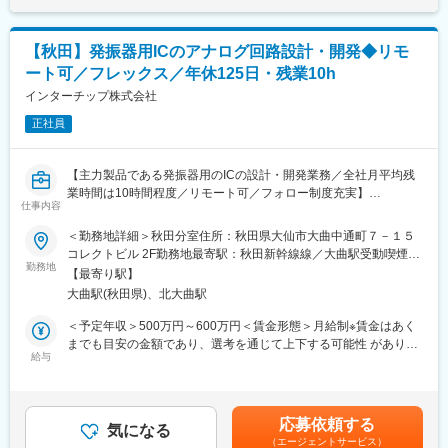
メンテナンスを行います。
ー自体も楽しみに変える力を同社は持っており、日々学び、日々
・実際に機器が作動するか警報を鳴らしてみる
成長し、常に挑戦と変革をして広く社会に貢献し続ける企業を目
・消火器の粉がサラサラで品質に問題がないか確認する
指しています。
【秋田】発振器用ICのアナログ回路設計・開発◆リモ
・作業後に点検の報告書を作成する など簡単な作業がほとんど
ート可／フレックス／年休125日・残業10h
です。
変更の範囲：会社の定める業務
1日に3～5件を数名のチームで回る為、安心して取り組めます。
インターチップ株式会社
正社員
■研修体制：
入社後は、消防設備についての基礎知識を学ぶための座学があ
り、現場では先輩社員からOJTがございます。
【主力製品である発振器用のICの設計・開発業務／全社月平均残
資格取得も必須ですが、取得に向けた勉強の時間確保や試験のポ
業時間は10時間程度／リモート可／フォロー制度充実】
イントをお伝えするなどサポートは充実です。
仕事内容
■業務概要：
費用は会社負担で、資格取得後は資格手当として、毎月の給与に
半導体集積回路の開発・設計・製造・販売を展開している当社に
＜勤務地詳細＞秋田分室住所：秋田県大仙市大曲中通町７－１５
付与されます。
て、当社の主力製品である発振器用のICの開発・設計業務をお任
コレクトビル 2F勤務地最寄駅：秋田新幹線線／大曲駅受動喫煙対
※資格はおおよそ1～2か月程度学習すれば取得できる簡単な内容
せします。
勤務地
策：屋内全面禁煙変更の範囲：会社の定める事業所（リモートワ
です。
【最寄り駅】
ーク含む）
※未経験の方でも安心してスタートできるよう、教育・サポート体
大曲駅(秋田県)、北大曲駅
■職務内容：
制は手厚く整えています◎
半導体アナログの回路設計を担当いただきます。（発振器用IC、
＜予定年収＞500万円～600万円＜賃金形態＞月給制※賃金はあく
その他有）
までも目安の金額であり、選考を通じて上下する可能性 がありま
■職場環境について：
設計業務がメイン業務となりますが、慣れて来ましたら、営業と
給与
す。＜賃金内訳＞月額（基本給）：310,000円～380,000円＜月給
35名が在籍中で20～30代の社員も多く様々な分野でご活躍いただ
ともに、お客様との打ち合わせ段階に入っていただき、製品企
＞310,000円～380,000円＜昇給有無＞有＜残業手当＞有＜給与補
いております。
画・開発段階にも携わることができます。
足＞※社会人経験、面接結果等を考慮の上決定します。賃金はあく
10代から60代までの幅広い社員層で、仕事以外の話含めて非常に
までも目安の金額であり、選考を通じて上下する可能性がありま
賑やかなオフィスになっています。
応募依頼する
ファブレス企業のため、製造自体は外部に委託をしております。
気になる
す。■昇給：年1回（4月）■賞与：年2回（6月、12月）※過去実
また上司や先輩社員に対しても、相談や意見を伝えやすいような
（エージェントサービス）
初期評価業務もございますが、設計・開発に集中できるポジショ