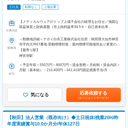
お客様先への訪問や見積業務などの事務作業など、社内外での仕
正社員
転勤なし
上場企業
事がありますが、入社後は代表について基礎的なところから業務
を覚えていただきますので、経験の少ない方もご安心ください。
【メディカルウェアのトップ上場子会社の経理をお任せ／強固な
■組織構成：
収益体質と財政基盤（売上純利益率39.5％・自己資本比率
代表の他、２名女性事務スタッフ（30代・50代）がおります。そ
仕事内容
92.5％・ROE6.1%）／平均勤続年数：15年・腰を据えて働ける環
の他に、下請けの外注や組織の方との連携も密に行っており、ア
境】
＜勤務地詳細＞ナガイ白衣工業株式会社住所：秋田県大仙市神宮
ットホームな環境です。
寺字内大坪67番地 受動喫煙対策：屋内喫煙可能場所あり変更の範
■業務詳細：
勤務地
囲：会社の定める事業所
■キャリアパス：
【最寄り駅】
・月次、四半期、年次決算業務
経験がなくとも仕事への熱意があれば、将来的には会社の軸とし
神宮寺駅
・親会社への連結パッケージ報告
て経営に携われる可能性があります。
・監査対応・折衝
＜予定年収＞550万円～800万円＜賃金形態＞月給制＜賃金内訳＞
・税務申告
月額（基本給）：210,400円～341,419円固定残業手当/月：
■働き方：
・原価計算業務
給与
58,648円～98,581円（固定残業時間35時間0分/月）超過した時間
土日祝のお休みでメリハリをつけて働けます。残業は、お客様の
・その他子会社の経理業務全般
外労働の残業手当は追加支給＜月給＞269,048円～440,000円（一
対応状況次第では発生します。
※在籍出向となり、出向前提の採用となります。
律手当を含む）＜昇給有無＞有＜残業手当＞有＜給与補足＞※上記
雇用元企業：ナガイレーベン株式会社（親会社）
年収はご経験・スキルにより決定いたします。■賞与：年2回賃金
変更の範囲：会社の定める業務
応募依頼する
出向先企業：ナガイ白衣工業株式会社（子会社）
気になる
はあくまでも目安の金額であり、選考を通じて上下する可能性が
（エージェントサービス）
勤務地：秋田県大仙市神宮寺字内大坪67番地
あります。月給(月額)は固定手当を含めた表記です。
事業内容：白衣の企画・販売事業
【期待・キャリアパス】
【秋田】法人営業（既存向け）◆土日祝休/残業20H/昨
東証プライム上場のメディカルウェアのトップ企業であり、グル
年度実績賞与10.0か月分/年休127日
ープとして企画・製造・販売を一体で行っております。