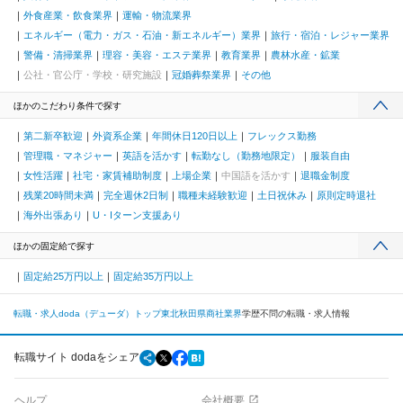
外食産業・飲食業界
運輸・物流業界
エネルギー（電力・ガス・石油・新エネルギー）業界
旅行・宿泊・レジャー業界
警備・清掃業界
理容・美容・エステ業界
教育業界
農林水産・鉱業
公社・官公庁・学校・研究施設
冠婚葬祭業界
その他
ほかのこだわり条件で探す
第二新卒歓迎
外資系企業
年間休日120日以上
フレックス勤務
管理職・マネジャー
英語を活かす
転勤なし（勤務地限定）
服装自由
女性活躍
社宅・家賃補助制度
上場企業
中国語を活かす
退職金制度
残業20時間未満
完全週休2日制
職種未経験歓迎
土日祝休み
原則定時退社
海外出張あり
U・Iターン支援あり
ほかの固定給で探す
固定給25万円以上
固定給35万円以上
転職・求人doda（デューダ）トップ
東北
秋田県
商社業界
学歴不問の転職・求人情報
転職サイト dodaをシェア
ヘルプ
会社概要