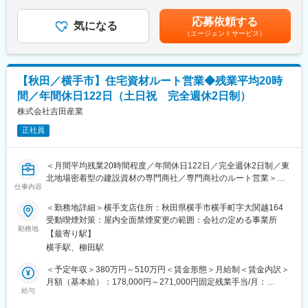
くまでも目安の金額であり、選考を通じて上下する可能性があり
をつけて働ける環境です。
・マーケットプラン立案及び実行
ます。月給(月額)は固定手当を含めた表記です。
応募依頼する
・店長、店舗スタッフのマネジメント業務全般
気になる
■当社について
（エージェントサービス）
寝具・インテリアのリーディングカンパニーである当社。1942年
■募集背景
の設立以来、80年にわたって多くの人々に良質な眠りを届けてい
これまで売上の中心は法人顧客でしたが、個人顧客向けの事業拡
ます。地位を不動のものにしたのが、1971年から販売を開始した
大に伴い、直営店舗の出店を進めています。店舗数の増加に伴
『muatsu』。凸凹形状の点で体を支えるという構造で、累計販売
【秋田／横手市】住宅資材ルート営業◆残業平均20時
い、店長・エリアマネージャーなどのポジション拡大も見込まれ
台数は400万台を超えています。全国100ヵ所以上の医療機関に納
間／年間休日122日（土日祝 完全週休2日制）
ており、販売体制強化のため増員募集を行っています。
入しており、モデル・医師・スポーツ選手にも愛用者は多数。テ
株式会社吉田産業
クノロジーの力と個々のアイデアを結集し、快眠と健康をひたむ
■業務の魅力
きに探求し続けています。
正社員
各店舗の運営マネジメントやヘルプ業務をはじめ、販促や育成な
ど幅広く店舗づくりに関われるやりがいの大きなポジションで
変更の範囲：会社の定める業務
す。
＜月間平均残業20時間程度／年間休日122日／完全週休2日制／東
これまでの店長としての経験や、複寝具業界未経験の方でも、充
北地場密着型の建設資材の専門商社／専門商社のルート営業＞
実した研修制度で睡眠と商品知識を身に付けることができます。
仕事内容
■業務概要：
数店舗のマネジメント経験がある方は、存分に経験を活かしてい
住宅建設に関わる木材、合板、内装材、外装材、屋根材、住宅設
＜勤務地詳細＞横手支店住所：秋田県横手市横手町字大関越164
ただけます。
備機器などの住宅資材に関するルート営業をお任せします。
受動喫煙対策：屋内全面禁煙変更の範囲：会社の定める事業所
睡眠に関する知識は、あなた自身の健康にも役立ちます。流行に
勤務地
左右されるアパレルとは異なり、いくつになっても自身の感性を
【最寄り駅】
■一日の業務の流れ：
生かし、長く就業できます。
横手駅、柳田駅
８:００～9：00 部門間MTG・内勤業務（受発注業務、訪問準
備）
＜予定年収＞380万円～510万円＜賃金形態＞月給制＜賃金内訳＞
■腰を据えて働ける環境
9：00～12：00 客先訪問（お客様の事務所または建設現場を2～
月額（基本給）：178,000円～271,000円固定残業手当/月：
◎年休120日・平均勤続14年・月残業平均13.5h・平均有休消化14
3件訪問）
給与
26,000円～42,000円（固定残業時間22時間0分/月）超過した時間
日
12：00～13：00 お昼休憩
外労働の残業手当は追加支給＜月給＞204,000円～313,000円（一