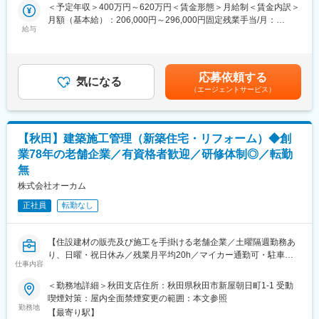
修などの土木施工管理業務をお任せいたします。
＜予定年収＞400万円～620万円＜賃金形態＞月給制＜賃金内訳＞
■職務内容：
月額（基本給）：206,000円～296,000円固定残業手当/月：
■当社の特徴：
・工事の積算・見積
給与
30,000円～42,000円（固定残業時間18時間0分/月）超過した時間
当社は東北一円を中核に地域に密着した建設資材総合商社です。
・工事帳票の作成
外労働の残業手当は追加支給＜月給＞236,000円～338,000円（一
建設資材とは住宅やビル等の建築物および道路や橋梁等の土木構
・施工打ち合わせ（元請・協力業者）
律手当を含む）＜昇給有無＞有＜残業手当＞有＜給与補足＞※給与
造物を建設するために用いる資材のことです。当社では、一般住
・資材手配・職人への依頼
は経験・資格・年齢等を考慮し決定いたします。■昇給：年1回
宅等に関わる資材・工事を扱う「住宅部門」と学校や病院、ビル
応募依頼する
・現場の品質・工程・原価・安全管理
気になる
（10月）■賞与：年2回（6・12月）※昨年度実績5.0か月<モデル年
等に関わる資材・工事を扱う「建築部門」、道路や橋梁、公園整
（エージェントサービス）
・その他付随業務
収例>年収420万円 ／ 30歳 工事管理職 年収610万円 ／ 40歳 工事
備等に関わる資材・工事を扱う「土木部門」の3つの部門がありま
現場訪問には社用車を使用し、遠方への短期出張もあります。
管理リーダー職 賃金はあくまでも目安の金額であり、選考を通じ
す。各部門が高い専門性を持ち、それぞれの強みを生かして幅広
入社後はOJTや集合研修、先輩社員との同行を通じて業務を習
て上下する可能性があります。月給(月額)は固定手当を含めた表記
い事業展開をしています。
得。
です。
【秋田】建築施工管理（新築住宅・リフォーム）◆創
未だ土木施工管理資格を取得前の方については資格取得支援制度
変更の範囲：本文参照
業78年の老舗企業／有資格者歓迎／研修体制◎／転勤
もあり、土木施工管理技士などの資格取得を会社が全面的にバッ
無
クアップします。
株式会社オーカム
■キャリアを活かして次のステージへ
正社員
転勤なし
施工管理経験者が「もっと評価されたい」「将来のキャリアを描
きたい」と感じることは少なくありません。
当社では年齢や社歴に関係なく、成果に応じた評価制度を整備。
【住設建材の販売及び施工を手掛ける老舗企業／土曜隔週勤務あ
役職手当や資格手当も充実しており、キャリアアップを目指す方
り、日曜・祝日休み／残業月平均20h／マイカー通勤可・駐車場
に最適な環境です。
仕事内容
あり】
■働きやすさと安定性を両立
＜勤務地詳細＞秋田支店住所：秋田県秋田市新屋朝日町1-1 受動
■ポジション概要：
年間休日124日、完全週休2日制（土日祝）。有給取得平均13.2日
喫煙対策：屋内全面禁煙変更の範囲：本文参照
一般住宅設備機器（キッチン、バス、リビング、サッシ他）の施
勤務地
と、プライベートも充実。
【最寄り駅】