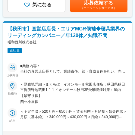
を通じて上下する可能性があります。月給(月額)は固定手当を含め
工管理の方はミドル層以上が多いです。
応募依頼する
■働き方：
気になる
た表記です。
（エージェントサービス）
「エリア総合職」の採用となりますが、異動の可能性はありま
■当社の社風・魅力について
す。ご自身の能力や志向性を加味しさらなるキャリアアップに進
◇生活者視点を大切にした商品開発
む場合は「総合職」へ転換になり、全国転勤も発生します。個人
現場やお客様の声を起点に、仮説検証と改良を素早く重ねる風土
目標は年間での販売目標を定めており、年間目標を元に毎月の計
がございます。失敗を次の挑戦につなげる文化が根付いていま
【秋田市】直営店店長・エリアMGR候補◆寝具業界の
画に落とし込んでいます。年2回の評価面談を通して、昇給・昇
す。
リーディングカンパニー／年120休／知識不問
格・賞与へ反映しています。なお、月平均残業は20時間となりま
◇小さく始め、大きく育てる経営スタイル
す。
昭和西川株式会社
内製化と柔軟な投資判断により新たな市場を創出。若手社員にも
◇エリア総合職について
早期から裁量ある仕事をお任せしています。
正社員
農林北海道営業部→北海道内の営業所へ転勤可能性有
◇実力を正当に評価する人材育成環境
農林東日本営業部→東北・関東・山梨の営業所へ転勤可能性有
年次にとらわれず360度評価で成果や挑戦を評価。教育制度も充
農林中部近畿営業部→愛知・新潟・長野・静岡・石川・兵庫の営
実しており、職種の枠を越えた成長機会がございます。
■業務内容：
業所へ転勤可能性有
当社の直営店店長として、業績責任、部下育成責任を担い、売上
農林西日本営業部→中国・四国・九州地方の営業所へ転勤可能性
仕事内容
変更の範囲：会社の定める業務
利益の伸長を実行していただきます。
有
＜勤務地詳細＞まくらぼ イオンモール秋田店住所：秋田県秋田
■入社後の流れ
市御所野地蔵田1-1-1 イオンモール秋田3F受動喫煙対策：屋内全
■やまびこグループの特徴：
＜入社時に寝具や睡眠の専門知識は不問＞
勤務地
面禁煙変更の範囲：会社の定める事業所
事業の発展を通じ、世界中の自然環境と共に歩む全ての人の美し
【最寄り駅】
まずは1店舗で店頭に立ち販売業務からスタートしていただき、そ
い未来をつくる、そんな企業でありたいと考えています。当グル
四ツ小屋駅
の後、担当エリアの複数店舗管理するエリアマネージャーにステ
ープ理念は「エッセンス」「存在意義」「行動指針」という3つの
ップアップを目指していただきます。
＜予定年収＞520万円～650万円＜賃金形態＞月給制＜賃金内訳＞
要素からかたちづくられています。また、以下3事業を展開してい
月額（基本給）：340,000円～430,000円＜月給＞340,000円～
ます。
■業務詳細：
給与
430,000円＜昇給有無＞有＜残業手当＞有＜給与補足＞■昇給：年
(1)小型屋外作業機械（小型エンジンを搭載した山林や緑地の管理
・担当店舗の売上利益管理
1回■賞与：年2回（7月、12月）※2025年実績:3.5カ月分賃金はあ
を行うための機械）
・売上データ分析
くまでも目安の金額であり、選考を通じて上下する可能性があり
(2)農業用管理機械（病害虫から作物を守る等、収穫量を確保する