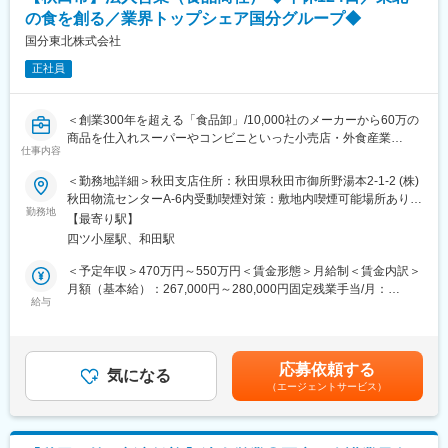
労働安全衛生関連商品の販売、製紙工場内の原料や製品物流、不
の食を創る／業界トップシェア国分グループ◆
動産賃貸業、環境リサイクルを目的とした古紙や廃タイヤの中間
処理業、木製パレット製造販売、運送・車両整備業など幅広い事
国分東北株式会社
業を展開しております。
正社員
事業の多角化を通じて、変化に強く安定した経営基盤を築いてお
り、地域社会や顧客からの信頼をより高め、社会を「守る・つく
る・支える」という理念のもと発展を続けております。
＜創業300年を超える「食品卸」/10,000社のメーカーから60万の
商品を仕入れスーパーやコンビニといった小売店・外食産業
■組織構成：
仕事内容
35,000社に対して商品を販売/フレックスタイム制＞
35名が在籍中。20～30代の社員も多く様々な分野でご活躍いただ
＜勤務地詳細＞秋田支店住所：秋田県秋田市御所野湯本2-1-2 (株)
いております。
■業務内容：
秋田物流センターA-6内受動喫煙対策：敷地内喫煙可能場所あり変
食品/酒類/チルド/冷凍食品の提案営業。販売先は食品スーパー/百
勤務地
更の範囲：会社の定める事業所
■職場環境・人間関係について：
【最寄り駅】
貨店/ドラッグストアなどの小売店で、既存顧客が中心。
10代から60代までの幅広い社員層で、仕事以外の話含めて非常に
四ツ小屋駅、和田駅
商品提案だけでなく、店舗の棚割り提案や売場支援のサポート等
賑やかなオフィスになっています。
も行います。
＜予定年収＞470万円～550万円＜賃金形態＞月給制＜賃金内訳＞
また上司や先輩社員に対しても、相談や意見を伝えやすいような
★食品流通に関する幅広い提案が可能。アイデアを活かすことが
月額（基本給）：267,000円～280,000円固定残業手当/月：
職場づくりを行っています。仕事に対してのアドバイスやフォロ
できます。
給与
27,000円～70,000円（固定残業時間15時間0分/月）超過した時間
ーも丁寧に行い、改善が必要な点は組織全体で協力して改善して
外労働の残業手当は追加支給＜月給＞294,000円～350,000円（一
いくので、一人ひとりが安心して働くことが出来る職場です。
【入社後の流れ】
律手当を含む）＜昇給有無＞有＜残業手当＞有＜給与補足＞賞与
それぞれの営業がお客様を担当し、一人一人裁量を持って業務を
あり：年3回（6月、12月、3月）賃金はあくまでも目安の金額で
■クラブ活動：
応募依頼する
行っています。入社後は、先輩社員のサポートのもと着実に業務
気になる
あり、選考を通じて上下する可能性があります。月給(月額)は固定
野球部、サッカー部が県内強豪チームとして活動中。社会人にな
（エージェントサービス）
を身に着けていきます。
手当を含めた表記です。
ってもスポーツを続けていきたい方におすすめです。他にも同好
■入社～6か月：先輩社員と同行し、取り扱う商品やお客様訪問、
会として、ゴルフ同好会や駅伝同好会などを設け、社員の交流を
商品管理に関する知識や流れを掴んでいきます。
広げる場となっています。
■6か月～1年：業務に慣れてきたら、先輩社員からお客様を引き