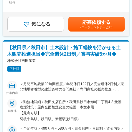
なり、県を跨ぐ移動はありません。営業活動には社有車を使用し
給与
26,000円～42,000円（固定残業時間22時間0分/月）超過した時間
ます。
外労働の残業手当は追加支給＜月給＞229,000円～313,000円（一
■モデル年収：
・1人当たり20～40社程度の顧客を担当いただきます。
律手当を含む）＜昇給有無＞有＜残業手当＞有＜給与補足＞※給与
支店長職 1100万円（40代男性／入社10年）
・長期間の出張も基本的に有りません。（研修や展示会などで短
は経験・資格・年齢等を考慮し決定いたします。■昇給：年1回
営業部長職 1000万円（40代男性／入社10年）
応募依頼する
期出張はあり）
気になる
（10月）■賞与：年2回（6・12月）※昨年度実績5.0か月賃金はあ
営業課長職 800万円（50代男性／入社７年）
（エージェントサービス）
・社内研修や同行営業を通じて一から指導いたしますので、業界
くまでも目安の金額であり、選考を通じて上下する可能性があり
営業課長代理職 600万円（40代女性／入社9年）
未経験の方もご安心ください。
ます。月給(月額)は固定手当を含めた表記です。
■就業環境について：基本的に各支店には建材課、建築課、土木課
■今後の展望：
と3つの課に分かれ、それぞれ2～4名程度のグループが拠点の規
◎新築の住宅着工件数が減る中でも、リフォーム部門は売上を伸
【秋田県／秋田市】土木設計・施工経験を活かせる土
模に応じて複数有ります。商材や業界の知識については先輩との
ばしています。特に不動産の買取再販事業は、今後ますます強化
木販売推進担当◆完全週休2日制／賞与実績5か月◆
同行を通じて習得いただきます。また、月間の平均残業時間は20
しなければならない事業です。施工管理職と営業マンのタッグで
時間程度と安定した環境での就業が可能です。
株式会社吉田産業
受注を強化していきます。
■当社の特徴：当社は東北一円を中核に地域に密着した建設資材総
正社員
合商社です。建設資材とは住宅やビル等の建築物および道路や橋
変更の範囲：会社の定める業務
梁等の土木構造物を建設するために用いる資材のことです。当社
では、一般住宅等に関わる資材・工事を扱う「住宅部門」と学校
＜月間平均残業20時間程度／年間休日122日／完全週休2日制／東
や病院、ビル等に関わる資材・工事を扱う「建築部門」、道路や
北地場密着型の建設資材の専門商社／専門商社の販売推進＞
橋梁、公園整備等に関わる資材・工事を扱う「土木部門」の3つの
仕事内容
地場密着型の建設資材の専門商社である当社にて、土木販売推進
部門があります。各部門が高い専門性を持ち、それぞれの強みを
業務を行っていただきます。
＜勤務地詳細＞秋田支店住所：秋田県秋田市卸町二丁目4-3 受動
生かして幅広い事業展開をしています。
販売推進業務とは、土木課の営業担当が受注活動をスムーズに行
喫煙対策：屋内全面禁煙変更の範囲：本文参照
えるように、設計図面へのスペックイン活動や関係各所との関係
勤務地
変更の範囲：会社の定める業務
【最寄り駅】
性構築から入札情報に関する情報収集などを行っていただく業務
羽後牛島駅、秋田駅、新屋駅(秋田県)
です。
＜予定年収＞400万円～580万円＜賃金形態＞月給制＜賃金内訳＞
■業務内容：【変更の範囲：会社の定める業務】