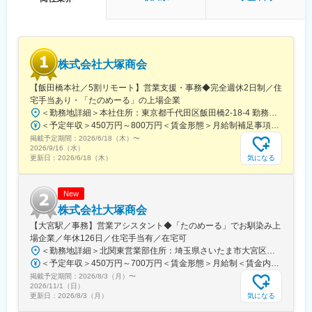
■今後の展望：
◎デジタル化を進め、業務効率を劇的に上げています。今後、営
業訪問終了後には概算見積書ができている仕組みを作る予定で
す。本店の中に防音室（テレキューブ）を設置し、1級建築士が現
株式会社大塚商会
場に指示を出せる体制を検討中。
◎新築の住宅着工件数が減る中で、商材を広げて設置工事まで行
【飯田橋本社／5割リモート】営業支援・事務◆完全週休2日制／住
っていきます。現場の効率を上げ、東北全県の支店に有資格者を
宅手当あり・「たのめーる」の上場企業
置く予定です。
＜勤務地詳細＞本社住所：東京都千代田区飯田橋2-18-4 勤務地最寄駅：中央本線／水道橋駅受動喫煙対策：屋内全面禁煙変更の範囲：会社の定める事業所（リモートワーク含む）
＜予定年収＞450万円～800万円＜賃金形態＞月給制補足事項なし＜賃金内訳＞月額（基本給）：249,000円～475,000円その他固定手当/月：25,000円～45,000円＜月給＞274,000円～520,000円＜昇給有無＞有＜残業手当＞有＜給与補足＞※経験、能力、年齢などを考慮の上、規定により決定賃金はあくまでも目安の金額であり、選考を通じて上下する可能性があります。月給(月額)は固定手当を含めた表記です。
変更の範囲：会社の定める業務
掲載予定期間：
2026/6/18（木）
〜
2026/9/16（水）
気になる
更新日：
2026/6/18（木）
New
株式会社大塚商会
【大宮駅／事務】営業アシスタント◆「たのめーる」でお馴染み上
場企業／年休126日／住宅手当有／在宅可
＜勤務地詳細＞北関東営業部住所：埼玉県さいたま市大宮区桜木町1-195-1 大宮ソラミチKOZ 12階受動喫煙対策：屋内全面禁煙変更の範囲：会社の定める事業所（リモートワーク含む）
＜予定年収＞450万円～700万円＜賃金形態＞月給制＜賃金内訳＞月額（基本給）：274,000円～400,000円＜月給＞274,000円～400,000円＜昇給有無＞有＜残業手当＞有＜給与補足＞※経験・スキルを考慮のうえ、当社規定にて決定■昇給：年1回■賞与：年2回（7月・12月）賃金はあくまでも目安の金額であり、選考を通じて上下する可能性があります。月給(月額)は固定手当を含めた表記です。
掲載予定期間：
2026/8/3（月）
〜
2026/11/1（日）
気になる
更新日：
2026/8/3（月）