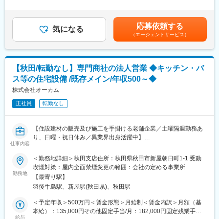
消防・防災に関わるセールスエンジニア業務を担当します。消防
1回（前年度実績5,000円～8,000円）■賞与：年2回（前年度実績3
建設資材とは住宅やビル等の建築物および道路や橋梁等の土木構
防災用品の販売や、消火器・火災報知器等の設備リニューアルや
ヶ月分）賃金はあくまでも目安の金額であり、選考を通じて上下
造物を建設するために用いる資材のことです。当社では、一般住
補修をご提案。取引先とのやり取りが多く、コミュニケーション
する可能性があります。月給(月額)は固定手当を含めた表記です。
宅等に関わる資材・工事を扱う「住宅部門」と学校や病院、ビル
応募依頼する
を取るのが得意な方におすすめです。地域の安全を守る使命感を
気になる
等に関わる資材・工事を扱う「建築部門」、道路や橋梁、公園整
（エージェントサービス）
持ち、社会貢献を実感できる仕事です。
備等に関わる資材・工事を扱う「土木部門」の3つの部門がありま
す。各部門が高い専門性を持ち、それぞれの強みを生かして幅広
■職務内容詳細：
い事業展開をしています。
・消防車両の販売
【秋田/転勤なし】専門商社の法人営業 ◆キッチン・バ
・労働安全衛生関連商品の提案・販売
変更の範囲：会社の定める業務
ス等の住宅設備 /既存メイン/年収500～◆
・消防設備の新設・補修・リニューアル提案
・見積・契約書の作成・提出
株式会社オーカム
・顧客・協力会社との調整・進捗管理
正社員
転勤なし
営業エリアは秋田県内全域。県北・県央・県南に分け担当を配置
し、受注状況を考慮して決定します。自治体・民間施設の防災体
制づくりを支援し、資格取得を会社負担で後押し。顧客折衝から
【住設建材の販売及び施工を手掛ける老舗企業／土曜隔週勤務あ
進行管理まで一連を担い、技術と営業の両輪で成長できます。
り、日曜・祝日休み／異業界出身活躍中】
仕事内容
★消防設備士資格は入社後取得（費用会社負担）
＜勤務地詳細＞秋田支店住所：秋田県秋田市新屋朝日町1-1 受動
★防災意識の高まりで安定需要が見込まれ、専門性を磨ける分野
■ポジション概要：
喫煙対策：屋内全面禁煙変更の範囲：会社の定める事業所
★未経験でも安心の教育・サポート体制。OJTに加え、資格取得
大手ハウスメーカーや地元工務店等への法人営業として、住宅新
勤務地
支援や外部研修も充実
【最寄り駅】
築やリフォーム現場における、キッチン・バスなどの住宅商品の
★資格取得後は施工管理やリーダー職へのキャリアアップも可
羽後牛島駅、新屋駅(秋田県)、秋田駅
販売・設置工事提案などをお任せします。
能。長期的な成長を支援します
※ハウスメーカーから新築やリフォームの際に、住宅商品と工事の
＜予定年収＞500万円＜賃金形態＞月給制＜賃金内訳＞月額（基
依頼を頂ける関係性ができているため、基本的には既存取引先へ
本給）：135,000円その他固定手当/月：182,000円固定残業手当/
■組織構成：
の営業となります。
給与