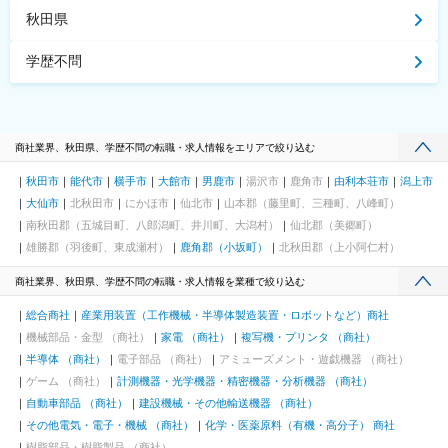
秋田県
学歴不問
商社業界、秋田県、学歴不問の転職・求人情報をエリアで絞り込む
秋田市
能代市
横手市
大館市
男鹿市
湯沢市
鹿角市
由利本荘市
潟上市
大仙市
北秋田市
にかほ市
仙北市
山本郡（藤里町、三種町、八峰町）
南秋田郡（五城目町、八郎潟町、井川町、大潟村）
仙北郡（美郷町）
雄勝郡（羽後町、東成瀬村）
鹿角郡（小坂町）
北秋田郡（上小阿仁村）
商社業界、秋田県、学歴不問の転職・求人情報を業種で絞り込む
総合商社
産業用装置（工作機械・半導体製造装置・ロボットなど）商社
機械部品・金型 （商社）
家電 （商社）
複写機・プリンタ （商社）
半導体 （商社）
電子部品 （商社）
アミューズメント・遊戯機器 （商社）
ゲーム （商社）
計測機器・光学機器・精密機器・分析機器 （商社）
自動車部品 （商社）
建設機械・その他輸送機器 （商社）
その他電気・電子・機械 （商社）
化学・医薬原料（有機・高分子） 商社
樹脂部品・樹脂製品 （商社）