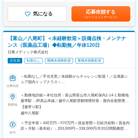
・設備メーカーとの打ち合わせ
賞与実績：年2回（計5ヶ月※前年度実績）賃金はあくまでも目安
し、地域経済への影響力が大きく、成長性が見込まれるととも
・導入後の立ち上げ対応
の金額であり、選考を通じて上下する可能性があります。月給(月
に、地域経済のバリューチェーンの中心的な担い手、および担い
応募依頼する
気になる
額)は固定手当を含めた表記です。
手候補であることを基準に、経済産業省が全国で2,148社を選定。
（エージェントサービス）
（2）製造設備の修理・改善・保全
・設備トラブル時の原因調査、修理対応
変更の範囲：会社の定める業務
・設備の定期点検、メンテナンス
・生産性向上や品質向上に向けた設備改善
【富山／八尾町】＜未経験歓迎＞設備点検・メンテナ
ンス（医薬品工場）◆転勤無／年休120日
（3）バリデーション業務
・設備が正しく動作し、安定した品質の製品を製造できることを
日東メディック株式会社
確認する検証業務
正社員
転勤なし
職種未経験歓迎
業種未経験歓迎
（4）校正（キャリブレーション）業務
・温度計や圧力計などの計測機器が正しい数値を示しているか確
～転勤なし／手当充実／未経験からチャレンジ歓迎！／点滴薬シ
認する業務
ェア国内トップクラス～
仕事内容
（5）ラインテスト
■業務内容：
＜勤務地詳細＞本社住所：富山県富山市八尾町保内1-14-1 勤務地
・新しい資材や包装材を使用する際の試験運転や評価
医薬品を製造する工場で、設備の点検やメンテナンスをお任せし
最寄駅：JR高山本線／越中八尾駅受動喫煙対策：屋内全面禁煙変
ます。工場で使われる設備が安全に動き続けるように管理する仕
勤務地
更の範囲：会社の定める事業所
（6）その他生産技術業務
【最寄り駅】
事です。
・設備に関する各種資料作成
越中八尾駅
・設備メーカーや社内関係部署との調整業務
＜具体的には＞
＜予定年収＞340万円～570万円＜賃金形態＞日給月給制＜賃金内
・日常点検
訳＞月額（基本給）：203,000円～338,000円/月20日間勤務想定
■組織構成：
毎日、設備の状態をチェックします。
給与
＜想定月額＞203,000円～338,000円＜昇給有無＞有＜残業手当＞
現在12名が在籍しています。30～40代が中心の組織です。
（温度や圧力などの数値確認、異音がないか確認、設備が正常に