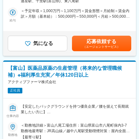
速星駅、千里駅(富山県)、東八尾駅
あり、ゼロに近い状態から全社AX・AgXを設計・推進いただきま
■当社について：
す。
＜予定年収＞1,000万円～1,100万円＜賃金形態＞月給制＜賃金内
株式会社陽進堂は原薬開発から最終製品製造まで一貫した生産体
訳＞月額（基本給）：500,000円～550,000円＜月給＞500,000円
制を持ったジェネリック医薬品メーカーです。
・AI活用の全体構想設計およびロードマップ策定
給与
～550,000円＜昇給有無＞有＜残業手当＞有＜給与補足＞（経験
グループにはその他にも輸液透析医薬品を扱うエイワイファーマ
・生成AIを活用した業務改革の推進（PoC～実運用まで）
により応相談）■昇給：年1回（6月） ■賞与：年2回（6、12月）■
株式会社、健康食品を扱う信和薬品株式会社、バイオシミラーの
・社内AI基盤の整備（セキュリティ・ガバナンス含む）
時間外手当■通勤手当 等賃金はあくまでも目安の金額であり、選
開発を行っているケミカルバイオリサーチ株式会社があります。
・業務プロセスの棚卸しおよび改善設計
考を通じて上下する可能性があります。月給(月額)は固定手当を含
グループとして幅広い事業展開を行っています。
応募依頼する
・社内データ活用戦略の立案
気になる
めた表記です。
（エージェントサービス）
・AIエージェント／RAG等の導入・活用設計
変更の範囲：会社の定める業務
・各部門と連携した全社展開推進
※将来的には部門責任者として組織構築・マネジメントも担ってい
【富山】医薬品原薬の生産管理（将来的な管理職候
ただく想定です。
補）※福利厚生充実／年休120日以上
■組織状況
アクティブファーマ株式会社
IT・DX戦略部専任部長のみがAI推進に携わっています。AI推進を
正社員
すべく、ここから専任担当を採用し、社内に普及していく予定で
す。
【安定したバックグラウンドを持つ優良企業／腰を据えて長期就
■ポジションの魅力：
業したい方に】
・AI/DX領域が未開拓のため、ゼロからの構想設計が可能
仕事内容
■業務内容：
・経営トップ主導のため意思決定スピードが速い
三谷産業を親会社に持ち、医薬品原薬を開発製造販売する当社の
＜勤務地詳細＞富山八尾工場住所：富山県富山市八尾町保内3-7
・全社変革プロジェクトの中核として影響力が大きい
富山八尾工場の生産管理課にて、ご経験ある業務から徐々にをお
勤務地最寄駅：JR高山線／越中八尾駅受動喫煙対策：屋内全面禁
・グループ統合・事業拡大フェーズと重なる成長環境
任せします。
勤務地
煙
・バイオ医薬など先端領域との掛け合わせによるDX推進
【最寄り駅】