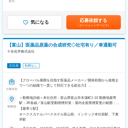
変更の範囲：会社の定める業務
（原料の秤量／薬液の調製／容器への充填／製品の包装作業な
給与
＜想定月額＞203,000円～303,000円＜昇給有無＞有＜残業手当＞
ど）
有＜給与補足＞※経験やスキルを考慮して決定します。■昇給：前
■企業の特徴/魅力
年度実績有※2,000～5,000円／月■賞与：年2回（計5ヶ月／前年度
ジェネリック・新薬を扱う製薬グループで、社会貢献性の高い事
■就業形態について：
実績）※交代勤務手当あり：5,000円／日（※（5）22：00～は
業基盤を有しています。
応募依頼する
配属ラインによって（1）・（2）もしくは（1）・（3）もしくは
気になる
8,000円／日）賃金はあくまでも目安の金額であり、選考を通じて
（エージェントサービス）
（1）・（4）もしくは（1）・（5）もしくは（1）・（6）の交代
上下する可能性があります。月給(月額)は固定手当を含めた表記で
変更の範囲：会社の定める業務
勤務あり
す。
（1）08：30～17：25
（2）16：00～00：55
【富山】医薬品原薬の合成研究◇社宅有り／車通勤可
（3）19：00～03：55
十全化学株式会社
（4）17：00～01：55
（5）22：00～06：55
（6）18：00～02：55
正社員
転勤なし
■働き方：
◎富山に腰を据えて、安定して働いていただける環境です◎
【グローバル展開を目指す医薬品メーカー／開発初期から後期ま
・残業：平均で10時間以下
で一つの組織で一貫して対応できる総合力】
・転勤無し
仕事内容
■業務内容：
・有給取得：平均約12日・消化率50%以上
医薬品原薬の合成研究に携わっていただくポジションです。得意
＜勤務地詳細＞本社住所：富山県富山市木場町1-10 勤務地最寄
・育休取得率：90%以上
領域に合わせて、合成ルート/分析法を検討するプロセス開発業務
駅：JR各線／富山駅受動喫煙対策：屋内全面禁煙変更の範囲：会
・借り上げ社宅制度あり（条件あり）
をお任せいたします。
勤務地
社の定める事業所
・賞与実績5.2か月分（2025年度）
【最寄り駅】
◇第1・2G（試製）
オークスカナルパークホテル富山前、インテック本社前駅、下奥
・製造方法確認実験
■当社の特徴：
井駅
・スケールアップ時の課題抽出・原因研究
◇当社は、眼科用の医薬品に特化し、点眼薬の市場シェアは、国
・プロセスの改良法検討と改善策提案