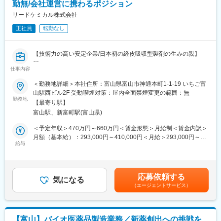
勤無/会社運営に携わるポジション
■業務の魅力
リードケミカル株式会社
・経験・志向に応じて役割を決定するため、これまでのキャリア
正社員
転勤なし
を活かしながら新たな領域にも挑戦できる
・医薬品原薬の受託製造という専門性の高い事業を通じて、社会
貢献性の高い仕事に携われる
【技術力の高い安定企業/日本初の経皮吸収型製剤の生みの親】
・事業拡大フェーズにあり、組織づくりや業務改善にも主体的に
関われる環境
仕事内容
■職務概要：
・職種にとらわれずキャリアの幅を広げられる
総務・人事の管理職候補として、採用、人事制度設計から、経営
＜勤務地詳細＞本社住所：富山県富山市神通本町1-1-19 いちご富
企画や株主総会運営など、経営に直結する業務を担います。入社
山駅西ビル2F 受動喫煙対策：屋内全面禁煙変更の範囲：無
■教育体制
後は上長と共に業務内容やマネジメントについて学ぶ形でスター
勤務地
OJTや部門別研修があり、入社後も成長をサポートする体制を整
【最寄り駅】
トします。
えています。
富山駅、新富町駅(富山県)
■職務詳細：
＜予定年収＞470万円～660万円＜賃金形態＞月給制＜賃金内訳＞
■同社の魅力：
・経営企画業務：予算作成や経営方針の策定支援
月額（基本給）：293,000円～410,000円＜月給＞293,000円～
・創業70年を超えてさらなる成長を続ける同社では、能力のある
・人事業務：採用計画の立案、制度設計、メンバーマネジメント
給与
410,000円＜昇給有無＞有＜残業手当＞有＜給与補足＞■賞与：昨
方を評価し、チャレンジできる制度と社風があります。
・総務業務：株主総会運営、秘書業務、会社全体の運営サポート
年度実績平均4.6ケ月■昇給：１回/年、昨年度実績平均6,000円賃
挑戦を重んじている社風ですので、意欲と努力があれば、 ご自身
※経営層と連携しながら、会社の成長を支える重要な役割を担って
金はあくまでも目安の金額であり、選考を通じて上下する可能性
の望むレベルの高い業務に携わっていただくことや望むキャリア
いただきます。
があります。月給(月額)は固定手当を含めた表記です。
を歩んでいただくことが可能です。
応募依頼する
気になる
・育休取得率90％以上、研究開発部の平均残業時間は約25時間と
（エージェントサービス）
■魅力点：
働きやすい環境であり、全社平均勤続年数は13年と腰を据えて働
・経営層に近いポジションで、会社運営に直接関わる業務を経験
くことが出来る職場です。
できる
・自らの意見が会社の方針に反映される環境
変更の範囲：会社の定める業務
【富山】バイオ医薬品製造業務／新薬創出への挑戦を