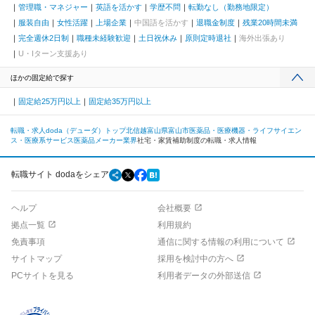
管理職・マネジャー
英語を活かす
学歴不問
転勤なし（勤務地限定）
服装自由
女性活躍
上場企業
中国語を活かす
退職金制度
残業20時間未満
完全週休2日制
職種未経験歓迎
土日祝休み
原則定時退社
海外出張あり
U・Iターン支援あり
ほかの固定給で探す
固定給25万円以上
固定給35万円以上
転職・求人doda（デューダ）トップ
北信越
富山県
富山市
医薬品・医療機器・ライフサイエン
ス・医療系サービス
医薬品メーカー業界
社宅・家賃補助制度の転職・求人情報
転職サイト dodaをシェア
ヘルプ
会社概要
拠点一覧
利用規約
免責事項
通信に関する情報の利用について
サイトマップ
採用を検討中の方へ
PCサイトを見る
利用者データの外部送信