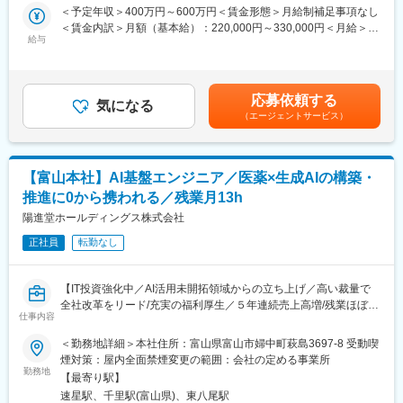
・試験機器とLIMS連携に関する開発～検証（CSV）
＜予定年収＞400万円～600万円＜賃金形態＞月給制補足事項なし
方を評価し、チャレンジできる制度と社風があります。
・サーバーとの通信トラブル対応
＜賃金内訳＞月額（基本給）：220,000円～330,000円＜月給＞
挑戦を重んじている社風ですので、意欲と努力があれば、 ご自身
・サーバーのエラー、アラート対応（データーサーバー管理会
給与
220,000円～330,000円＜昇給有無＞有＜残業手当＞有＜給与補足
の望むレベルの高い業務に携わっていただくことや望むキャリア
社、当社ICT統括部と連携）
＞※給与詳細は、経験・年齢等を考慮して決定します。 【昇
を歩んでいただくことが可能です。
給】 年1回（2026年平均昇給率：4.7% 内ベースアップ分：
・育休取得率90％以上、研究開発部の平均残業時間は約25時間と
■ 中長期的ビジョン：
3.27%）【賞与】 年2回（7・12月：月給約4ヶ月） ※業績に応じ
働きやすい環境であり、全社平均勤続年数は13年と腰を据えて働
応募依頼する
女性医療貢献度No.1を目指し、産婦人科領域では継続して新薬開
気になる
て別途決算賞与あり（過去平均：月給約2ヶ月）※求人票記載の年
くことが出来る職場です。
（エージェントサービス）
発とジェネリック品上市を継続していきます。もう一つの柱とし
収は、賞与6か月分で計算賃金はあくまでも目安の金額であり、選
て提携先のアイスランド・アルボテック社から導入するバイオシ
考を通じて上下する可能性があります。月給(月額)は固定手当を含
変更の範囲：会社の定める業務
ミラーについては複数品目の国内販売を予定しており、現在その
めた表記です。
開発が進行中です。
【富山本社】AI基盤エンジニア／医薬×生成AIの構築・
推進に0から携われる／残業月13h
■UIターンの方歓迎：
県外など遠方から転居してご入社いただく場合は、社宅／引っ越
陽進堂ホールディングス株式会社
し費用補助がございます。
正社員
転勤なし
■キャリアディベロップメント（ジョブローテション）制度：
当社では、キャリアディベロップメント（ジョブローテーショ
【IT投資強化中／AI活用未開拓領域からの立ち上げ／高い裁量で
ン）制度が存在し、原則1年に一度、自身のキャリア希望を申請す
全社改革をリード/充実の福利厚生／５年連続売上高増/残業ほぼな
ることが可能です。そのため、当社では自身のキャリアパスを自
仕事内容
し】
由に挑戦することが可能です。
＜勤務地詳細＞本社住所：富山県富山市婦中町萩島3697-8 受動喫
■業務内容：
煙対策：屋内全面禁煙変更の範囲：会社の定める事業所
■当社の強み：
AI活用が未整備な環境で、基盤構築から実運用まで一貫して担う
勤務地
領域に特化した後発品メーカーは少なく、医師からの信頼を築き
【最寄り駅】
中核ポジションです。
やすいです。また、産婦人科領域は現在、厚生労働省による不妊
速星駅、千里駅(富山県)、東八尾駅
医薬品メーカーの全社変革を技術でリードできます。