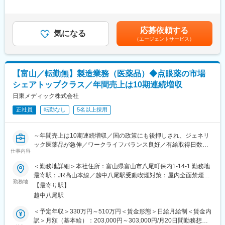
備、圧縮空気を供給する設備
869,000円＜昇給有無＞有＜残業手当＞有＜給与補足＞ご経験等
■業務詳細
により変動あり、当社既定により決定。業績賞与：年1回（翌年支
■入社後のサポート：
・資金繰り管理、金融機関対応、財務レポーティング
給）、昇給：年1回。賃金はあくまでも目安の金額であり、選考を
現在は7名のチームで業務を行っています。
応募依頼する
・予算策定、実績分析、経営会議向けレポート作成
気になる
通じて上下する可能性があります。月給(月額)は固定手当を含めた
20代からベテラン社員まで幅広い年代が活躍しており、未経験の
（エージェントサービス）
・月次・四半期・年次の個別・連結決算業務、開示対応
表記です。
方にも一から丁寧にお教えします。実際の設備を見ながら少しず
・固定資産・リース資産管理および償却資産税申告
つ知識やスキルを身につけられる環境です。
・売掛金・買掛金管理、業務プロセス改善、プロジェクト推進
・部下の育成・マネジメント、他部門との調整
■働き方：
【富山／転勤無】製造業務（医薬品）◆点眼薬の市場
★変革余地の大きい環境で、主体的な施策実行や組織風土の刷新
・現場作業7割、デスクワーク3割
シェアトップクラス／年間売上は10期連続増収
に取り組めます。未整備な部分を整え、課題解決型リーダーとし
・夜間の緊急対応はほぼなし（年1～2回程度）
てご活躍いただけます。
日東メディック株式会社
・休日出勤は年3～4回程度
※扱うサービス：会計システム（SAP、固定資産奉行等）、
※休日出勤時は代休取得または時間外労働として残業代支給のいず
正社員
転勤なし
5名以上採用
Microsoft Office（Excel/PPT/Word）
れかを選択可能
■組織構成
■当社の特徴：
～年間売上は10期連続増収／国の政策にも後押しされ、ジェネリ
財務部は経営管理Gと財務Gに分かれ、各グループリーダーのもと
◇当社は、眼科用の医薬品に特化し、点眼薬の市場シェアは、国
ック医薬品が急伸／ワークライフバランス良好／有給取得日数平
にスタッフ・パート社員が在籍しています。
仕事内容
内トップクラスです。
均約12日／手当充実～
◇薬事法改正に伴う医薬品の製造委託の全面解禁と、医療費抑制
＜勤務地詳細＞本社住所：富山県富山市八尾町保内1-14-1 勤務地
■就業環境
のためのジェネリック医薬品の普及が後押しとなっており、年間
■業務内容：
最寄駅：JR高山本線／越中八尾駅受動喫煙対策：屋内全面禁煙変
富山本社勤務（ハイブリッドワーク可能）、週休2日制・年間休日
売上は10期連続増収です。
当社において、点眼剤を中心とした医薬品の製造業務をお任せし
勤務地
更の範囲：会社の定める事業所（リモートワーク含む）
125日、福利厚生・社宅制度等も充実しています。
【最寄り駅】
◇今後は、海外事業に力を入れていく動きを取っております。今
ます。
越中八尾駅
まで国内事業を着実に伸ばしてきましたが、アジア地域に広げて
■想定されるキャリアパス
いく計画があり、成長性のある会社です。
■業務詳細：
＜予定年収＞330万円～510万円＜賃金形態＞日給月給制＜賃金内
財務部門責任者、経営管理部門などへのステップアップも可能で
・点眼剤や眼軟膏など目にかかわる医薬品の製剤・包装工程
訳＞月額（基本給）：203,000円～303,000円/月20日間勤務想定
す。