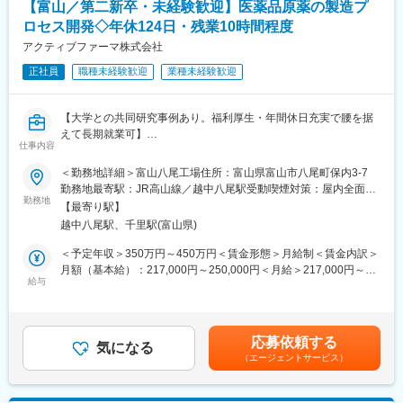
【富山／第二新卒・未経験歓迎】医薬品原薬の製造プ
（4）新規バイオ開発品の技術移転、申請に関わる業務
ロセス開発◇年休124日・残業10時間程度
（5）規制当局及び提携企業による査察対応
アクティブファーマ株式会社
※経験・スキルによって担っていただく主軸の業務、また経験者の
正社員
職種未経験歓迎
業種未経験歓迎
サポートレベルが変わります。
■組織について：
【大学との共同研究事例あり。福利厚生・年間休日充実で腰を据
富山技術センターは、アステラス製薬のバイオリードの拠点のひ
えて長期就業可】
とつです。微生物由来の低分子医薬品タクロリムス原薬とその製
仕事内容
剤製品群、動物細胞由来の抗体医薬品の原薬製造の主力工場であ
■職務内容：
＜勤務地詳細＞富山八尾工場住所：富山県富山市八尾町保内3-7
るとともに、次世代のバイオ製品の治験医薬品および商用医薬品
医薬品原薬の開発・製造・販売を行う当社にて、化合物の有機合
勤務地最寄駅：JR高山線／越中八尾駅受動喫煙対策：屋内全面禁
の製造に向け、施設導入や技術者の育成を進めています。
成、分析プロセス、製造プロセスなどの研究を行っていただきま
勤務地
煙
技術開発セクションは富山技術センターで、抗体製造を担ってい
【最寄り駅】
す。
る部署です。セクション内には４つの課があり、抗体製造を担う
越中八尾駅、千里駅(富山県)
また、研究開発部より大学との共同研究に社員を派遣しており、
培養技術課と精製技術課の他、設備メンテナンスを担うバイオ設
直近では、連続フロー法による製造の可能性を模索するべく効率
＜予定年収＞350万円～450万円＜賃金形態＞月給制＜賃金内訳＞
備技術課、製造での課題解決を担うプロセス開発課で構成されて
性・安全性・環境調和性に優れたより良い製造方法を実用化し、
月額（基本給）：217,000円～250,000円＜月給＞217,000円～
います。バイオ製品の製造プロセスは、茨城県にあるCMC研究所
医薬品原薬製造の商業化に取り組んでいます。
給与
250,000円＜昇給有無＞有＜残業手当＞有＜給与補足＞※予定年収
で開発、構築され、技術開発セクションで製造スケールでのGMP
※共同研究事例
はあくまでも目安の金額であり、選考を通じて上下する可能性が
製造を実現します。
2020年より参画する東京大学との共同研究では、『連続フロー
あります。■賞与：年2回（1回2ヶ月分、計4ヶ月分）■時間外は1
法』を構築し、医薬品有効成分を高収率かつ高選択収率で合成す
分単位で支給■モデル年収・月給23万円/残業月20時間（※1日/1時
変更の範囲：会社の定める業務
応募依頼する
ることに成功いたしました。
気になる
間）：約370万円・月給24万円/残業月20時間（※1日/1時間）：約
（エージェントサービス）
420万円賃金はあくまでも目安の金額であり、選考を通じて上下
■組織構成：
する可能性があります。月給(月額)は固定手当を含めた表記です。
開発本部・研究開発部と東京大学在中社員は全員で13名（内、1