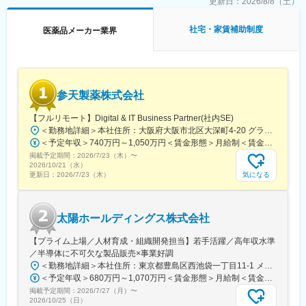
更新日：
2026/8/8（土）
■組織構成：
富山工場製造部には約40名在籍しています。
社宅・家賃補助制度
医薬品メーカー業界
■同社の強み：
（1）約50種類の有機合成技術：私たちはこれまで様々な種類の
合成反応について、工業化検討を行ってきました。その豊富な経
験から培われたスケールアップ技術により、ラボスケールから実
参天製薬株式会社
機生産まで対応することができます。
（2）約2000件の大手製薬会社との信頼関係：私たちは1988年か
【フルリモート】Digital & IT Business Partner(社内SE)
ら医薬品の製造業に進出し、長年にわたり数多くの製薬会社と取
＜勤務地詳細＞本社住所：大阪府大阪市北区大深町4-20 グランフロント大阪タワーA25F勤務地最寄駅：JR各線／大阪駅受動喫煙対策：屋内全面禁煙変更の範囲：会社の定める事業所（リモートワーク含む）
引きしてきました。その成果が実り、これまでに約2000件のお引
＜予定年収＞740万円～1,050万円＜賃金形態＞月給制＜賃金内訳＞月額（基本給）：540,000円～770,000円＜月給＞540,000円～770,000円＜昇給有無＞有＜残業手当＞有＜給与補足＞※経験・能力等を考慮の上、当社規定により決定します。■賞与：年1回支給■基本給改定：年1回（4月）賃金はあくまでも目安の金額であり、選考を通じて上下する可能性があります。月給(月額)は固定手当を含めた表記です。
き合いをいただくことができました。
掲載予定期間：
（3）東証プライム市場上場の堺化学グループの一員：東証プライ
2026/7/23（木）
〜
2026/10/21（水）
ム市場上場企業のグループとして、コーポレート・ガバナンスの
気になる
更新日：
2026/7/23（木）
拡充やコンプライアンスの強化に取り組んでいるほか、グループ
全体での教育研修や部門交流にも参加し、堺化学グループの一員
である強みを最大限活かしています。
太陽ホールディングス株式会社
変更の範囲：会社の定める業務
【プライム上場／人材育成・組織開発担当】若手活躍／高年収水準
／半導体に不可欠な製品販売×事業好調
＜勤務地詳細＞本社住所：東京都豊島区西池袋一丁目11-1 メトロポリタンプラザビル16F勤務地最寄駅：各線／池袋駅受動喫煙対策：屋内全面禁煙変更の範囲：会社の定める事業所（リモートワーク含む）
＜予定年収＞680万円～1,070万円＜賃金形態＞月給制＜賃金内訳＞月額（基本給）：335,000円～530,000円＜月給＞335,000円～530,000円＜昇給有無＞有＜残業手当＞有＜給与補足＞※年収概算には想定残業時間20時間分を含む・2025年度 全社平均残業時間：20時間・残業代全額支給（管理監督職については対象外)・賞与6か月分（2025年度実績）賃金はあくまでも目安の金額であり、選考を通じて上下する可能性があります。月給(月額)は固定手当を含めた表記です。
掲載予定期間：
2026/7/27（月）
〜
2026/10/25（日）