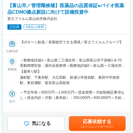
名東京大学在中）となります。
【富山市／管理職候補】医薬品の品質保証※バイオ医薬
内訳は本部長1名、パート派遣社員2名と20代～30代の若手社員と
品CDMO拠点新設に向けて設備投資中
中堅社員が活躍しています。
当社では、組織の活性化を図るために、新たな若手メンバーを増
富士フイルム富山化学株式会社
員募集しております。共に成長し、未来を切り拓く意欲的な方を
正社員
5名以上採用
お待ちしています。
あなたの可能性を当社は求めています。一緒に開花させましょ
う。
【UIターン歓迎／長期就労できる環境／富士フイルムグループ】
■キャリアパス：
仕事内容
トータルヘルスケアカンパニーとして「予防」「診断」「治療」
ご入社後は現場の社員について頂きながら直接の指導の元、OJT
の3領域で幅広い事業を展開している富士フイルムグループの「治
＜勤務地詳細1＞富山第二工場住所：富山県富山市千原崎1-8-70
という形でお仕事を覚えて頂きます。
療」領域を担う中核企業として医療用医薬品の研究開発・生産・
受動喫煙対策：屋内全面禁煙＜勤務地詳細2＞富山第一工場住所：
本部長が部長、課長を兼務しておりますので、 次期リーダー、
販売を行っている当社にて、下記業務をお任せ致します。
勤務地
富山県富山市下奥井2-4-1 受動喫煙対策：屋内全面禁煙変更の範
管理職を目指して頂くこともできます。
【最寄り駅】
囲：会社の定める事業所
もちろん福利厚生が充実していますので、ライフワークバランス
蓮町駅、下奥井駅、大広田駅、萩浦小学校前駅、奥田中学校前
■業務内容
を保ってお仕事をしたい方も歓迎いたします！！
駅、東岩瀬駅、龍谷富山高校前
・医薬品製造場の品質保証および薬事業務
・品質システム設計
＜予定年収＞600万円～1,000万円＜賃金形態＞月給制補足事項な
■製品の業界優位性・将来性について
・物学的製剤場上げ、適合性調査、維持管理業務
し＜賃金内訳＞月額（基本給）：350,000円～600,000円＜月給＞
他社と比較して、国内製造という点で競合優位性がございます。
・GMP書作成および管理業務
給与
350,000円～600,000円＜昇給有無＞有＜残業手当＞有＜給与補足
2021年2月にジェネリック医薬品が承認された催眠鎮静剤抗不安
＞当社規程による（経験・能力を考慮のうえ、優遇）■管理職採用
剤「エスゾピクロン」では、承認14社中12社が当社品を採用して
■当社の特徴
の場合は管理監督者採用のため残業代なし■賞与：支給あり（会社
います。
40年以上にわたる抗感染症領域に対する知見を活かし、近年は、
業績、個人の考課による）■自家用車通勤の場合はガソリン代給
ジェネリック医薬品での実績から、先発医薬品メーカーでも当社
応募依頼する
国内でペニシリン系抗生物質の合成および無菌製剤の製造を行う
気になる
（社内規程による）賃金はあくまでも目安の金額であり、選考を
の原薬を採用頂いています。
（エージェントサービス）
唯一のメーカーとして、製造受託にも注力しています。
通じて上下する可能性があります。月給(月額)は固定手当を含めた