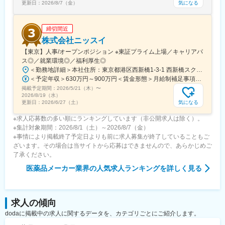
気になる
更新日：
2026/8/7（金）
締切間近
株式会社ニッスイ
【東京】人事/オープンポジション ※東証プライム上場／キャリアパ
ス◎／就業環境◎／福利厚生◎
＜勤務地詳細＞本社住所：東京都港区西新橋1-3-1 西新橋スクエア勤務地最寄駅：東京メトロ線／内幸町駅受動喫煙対策：屋内全面禁煙変更の範囲：会社の定める事業所（リモートワーク含む）
＜予定年収＞630万円～900万円＜賃金形態＞月給制補足事項なし＜賃金内訳＞月額（基本給）：330,000円～448,000円＜月給＞330,000円～448,000円＜昇給有無＞有＜残業手当＞有＜給与補足＞※給与詳細は、経験・経歴を考慮のうえ、決定します。■賞与：年2回（6月・12月）※2026年 度見込（ 6.0ヶ月）※時間外、法定外休日勤務をした場合は30%の割増手当支給法定休日勤務の場合は、35%の割増手当支給賃金はあくまでも目安の金額であり、選考を通じて上下する可能性があります。月給(月額)は固定手当を含めた表記です。
掲載予定期間：
2026/5/21（木）
〜
2026/8/19（水）
気になる
更新日：
2026/6/27（土）
※求人応募数の多い順にランキングしています（非公開求人は除く）。
※集計対象期間：2026/8/1（土）～2026/8/7（金）
※事情により掲載終了予定日よりも前に求人募集が終了していることもご
ざいます。その場合は当サイトから応募はできませんので、あらかじめご
了承ください。
医薬品メーカー業界
の人気求人ランキングを詳しく見る
求人の傾向
dodaに掲載中の求人に関するデータを、カテゴリごとにご紹介します。