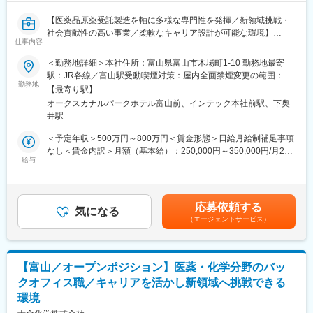
【医薬品原薬受託製造を軸に多様な専門性を発揮／新領域挑戦・
社会貢献性の高い事業／柔軟なキャリア設計が可能な環境】
仕事内容
■業務概要
＜勤務地詳細＞本社住所：富山県富山市木場町1-10 勤務地最寄
当社は医薬品原薬や重要中間体の製造受託および研究開発支援を
駅：JR各線／富山駅受動喫煙対策：屋内全面禁煙変更の範囲：会
行う富山県拠点の医薬品メーカーです。本ポジションは、これま
勤務地
社の定める事業所
【最寄り駅】
でのご経験・ご志向を踏まえ、医薬・化学業界での品質管理／品
オークスカナルパークホテル富山前、インテック本社前駅、下奥
質保証／生産技術／設備・環境安全／購買／GMP関連などの技術
井駅
職に従事いただきます。
当社内の様々な職種から最適な役割を決定します。配属はご本人
＜予定年収＞500万円～800万円＜賃金形態＞日給月給制補足事項
の希望・ご経験と事業戦略、組織状況を考慮したうえで対話を重
なし＜賃金内訳＞月額（基本給）：250,000円～350,000円/月20
ね、双方合意のもと決定します。
給与
日間勤務想定＜想定月額＞250,000円～350,000円＜昇給有無＞有
＜残業手当＞有＜給与補足＞※基本給は能力、経験等により決定し
■業務詳細
ます。■昇給・年1回（4月）■賞与：年2回（7月・12月）賃金はあ
品質管理／品質保証／生産技術／設備・環境安全／購買／GMP関
くまでも目安の金額であり、選考を通じて上下する可能性があり
応募依頼する
連業務のいずれかをお任せします。
気になる
ます。月給(月額)は固定手当を含めた表記です。
（エージェントサービス）
事業拡大フェーズのため、組織づくりや業務改善、新規事業の立
ち上げなどにも主体的に関わっていただけます。
■扱うサービス
【富山／オープンポジション】医薬・化学分野のバッ
医薬品原薬及びその中間体の受託製造、治験用原薬の試製、CMC
クオフィス職／キャリアを活かし新領域へ挑戦できる
開発支援、特殊中間体製造、マロン酸・ピリミジン誘導体製造な
環境
ど。