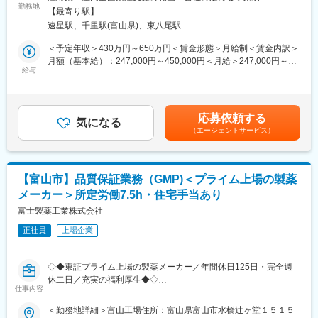
ジェネリック医薬品の製剤開発をご担当頂きます。
勤務地
ご入社後は現場社員より直接の指導の元、OJTにて研修後、将来
【最寄り駅】
主に固形製剤（OD錠・普通錠）の開発を行っています。
的には製造現場の第一線でご活躍いただきます。
速星駅、千里駅(富山県)、東八尾駅
・分析法の確立
・処方設計
＜予定年収＞430万円～650万円＜賃金形態＞月給制＜賃金内訳＞
■組織構成：
・製造法の検討
月額（基本給）：247,000円～450,000円＜月給＞247,000円～
20代～50代が12名程度所属しており、部長、課長を抜いた9名が
使用分析機器：HPLC、UV
給与
450,000円＜昇給有無＞有＜残業手当＞有＜給与補足＞（経験に
現場で活躍しています。平均年齢は約30歳、中途採用の方も多
使用製造機器：造粒機、混合機、打錠機
より応相談）■昇給：年1回（6月） ■賞与：年2回（6、12月）■時
く、定着しやすい雰囲気があります。
間外手当■通勤手当 等賃金はあくまでも目安の金額であり、選考
グループで１～２品目の開発に取り組んでおり、
を通じて上下する可能性があります。月給(月額)は固定手当を含め
■企業の魅力：
応募依頼する
上記業務を分担して行っています。
気になる
た表記です。
年間休日120日以上、残業時間1分単位での支給、福利厚生充実の
（エージェントサービス）
１グループの人数は8名程度です。
安定企業です。最近はジェネリック医薬品のみならず、新薬メー
カーの受託製造にも注力し、海外の厳しい審査基準にも耐えうる
入社後の業務は、ご経験に合わせ配属を行う予定です。
原薬の開発に力を入れております。
一部業務の経験があれば応募可能です。
同社は高血圧系の疾患に非常によく処方される製剤の製造を受託
【富山市】品質保証業務（GMP)＜プライム上場の製薬
しており、患者様にとってなくてはならない医薬品の原薬製造を
メーカー＞所定労働7.5h・住宅手当あり
■ポジションの魅力：
通して、患者様の健康に貢献することが出来ます。
・製剤ごとに担当する体制を取っており、処方設計から技術移管
富士製薬工業株式会社
★意見が尊重される風土
迄一連の流れを経験することが出来ます。
現在成長過程にある会社の為、全ての社員で方針を決定していき
正社員
上場企業
・残業については時期により繁閑がございますが、開発品目数を
ます。一緒に会社を作っていくような感覚で、会社の意思決定に
コントロールするなど働きやすい職場づくりに取り組んでおりま
大きく関与することができます。
す。（全社の平均残業時間は12.9時間／月です）
◇◆東証プライム上場の製薬メーカー／年間休日125日・完全週
休二日／充実の福利厚生◆◇
■募集部門：製剤開発課
仕事内容
課長以下30名ほど組織で、20代～30代の社員が多いです。
■職務内容：
＜勤務地詳細＞富山工場住所：富山県富山市水橋辻ヶ堂１５１５