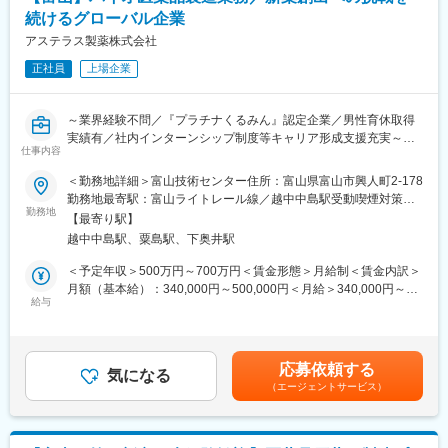
・将来的な管理職候補としてご活躍頂ける点
続けるグローバル企業
■組織構成：
アステラス製薬株式会社
本社総務部：人事メンバー4名、総務メンバー1名
正社員
上場企業
■補足：
組織体制強化のための増員募集中です。少数精鋭ながらメンバー
～業界経験不問／『プラチナくるみん』認定企業／男性育休取得
同士協力してチームで裁量を持って働けます。
実績有／社内インターンシップ制度等キャリア形成支援充実～
仕事内容
■当社について：
■職務内容：
＜勤務地詳細＞富山技術センター住所：富山県富山市興人町2-178
消炎鎮痛の経皮吸収型製剤開発に世界で初めて成功し、創業より
以下に示すバイオ医薬品製造業務を主たる担当者として担ってい
勤務地最寄駅：富山ライトレール線／越中中島駅受動喫煙対策：
一貫し経皮吸収剤に特化したスペシャリティファーマとして新薬
ただきます
勤務地
敷地内全面禁煙変更の範囲：会社の定める事業所（リモートワー
を開発。その研究開発力を生かして積極的に海外展開を行ってい
【最寄り駅】
（1）抗体医薬品の原薬製造（商用医薬品・治験医原薬）
ク含む）
ます。国内トップクラスの貼付剤メーカーとして最新鋭の製造設
越中中島駅、粟島駅、下奥井駅
（2）抗体製造に必要なGMP関連業務・付帯業務・環境整備の実
備を有し、富山から世界へ、有用で信頼性の高い、高品質な医薬
務
＜予定年収＞500万円～700万円＜賃金形態＞月給制＜賃金内訳＞
品をお届けしています。
・ドキュメント作成、精査
月額（基本給）：340,000円～500,000円＜月給＞340,000円～
・機器メンテナンス（バリデーション・キャリブレーション・点
給与
500,000円＜昇給有無＞有＜残業手当＞有＜給与補足＞※経歴・技
■その他：
検など）
術・技能等を考慮して決定します。※フレックスタイム制の場合、
経皮吸収のパイオニア
・逸脱・変更提案
月間の所定労働時間を超えて勤務する時間に対して時間外勤務手
https://www.lead-chemical.co.jp/business/pioneer.php
当を支給します。■賞与：有賃金はあくまでも目安の金額であり、
働く社員からのメッセージ
応募依頼する
（3）堅牢な製造体制への継続的な改善
気になる
選考を通じて上下する可能性があります。月給(月額)は固定手当を
https://www.lead-chemical.co.jp/recruit/
（エージェントサービス）
・製造データのトレンド解析
含めた表記です。
・製造手順・製造ノウハウの改善
・設備改善・導入
変更の範囲：会社の定める業務