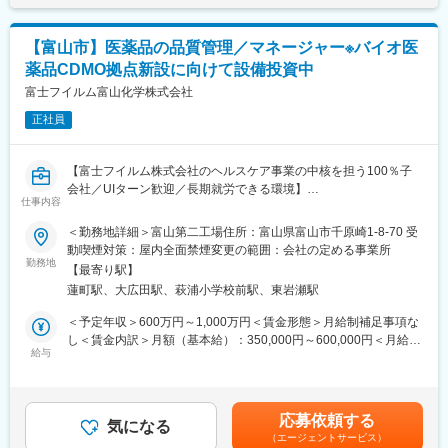
また、新型コロナウイルス感染症のmRNAワクチンにも用いられ
表記です。
■開発方針
ている脂質ナノ粒子 (Lipid Nanoparticle、LNP)やリポソームなど
早期検討着手による、スピーディな開発を行っています。
のドラッグ・デリバリー・システム（DDS）技術を用いた製剤の
┗充実した特許調査体制による確実な特許対策の実施（製法、結
【富山市】医薬品の品質管理／マネージャー※バイオ医
プロセス開発・製造受託事業（CDMO事業）を推進。2020年に
晶型、精製法等）
薬品CDMO拠点新設に向けて設備投資中
は、商業生産に対応した新製剤工場の稼働を開始しています。
┗顧客ニーズの早期杷握、迅速なレスポンス
富士フイルム富山化学株式会社
┗海外ネットワークを活かした優良中間体、APIメーカーの発掘・
■福利厚生
活用
正社員
・県外の方を対象とした寮や借上げ社宅制度あり
※適用条件あり
【富士フイルム株式会社のヘルスケア事業の中核を担う100％子
■魅力
会社／UIターン歓迎／長期就労できる環境】
・富士フイルム株式会社のヘルスケア事業の中核を担う100％子
仕事内容
会社
トータルヘルスケアカンパニーとして「予防」「診断」「治療」
＜勤務地詳細＞富山第二工場住所：富山県富山市千原崎1-8-70 受
・安定した経営基盤を持ち、2026年の稼働を目指してバイオ
の3領域で幅広い事業を展開している富士フイルムグループの「治
動喫煙対策：屋内全面禁煙変更の範囲：会社の定める事業所
CDMO拠点を新設するための設備投資を行います。
療」領域を担う中核企業として医療用医薬品の研究開発・生産・
勤務地
・離職率も低く、腰を据えて長く働くことのできる環境です。
【最寄り駅】
販売を行っている当社にて、マネージャーとして、品質管理業務
・フレックスタイム制なので（試用期間後）働きやすさも良好で
蓮町駅、大広田駅、萩浦小学校前駅、東岩瀬駅
全般の業務を行って頂きます。
す。
＜予定年収＞600万円～1,000万円＜賃金形態＞月給制補足事項な
■業務内容
し＜賃金内訳＞月額（基本給）：350,000円～600,000円＜月給＞
・医薬品の品質検査および付帯業務
給与
350,000円～600,000円＜昇給有無＞有＜残業手当＞有＜給与補足
変更の範囲：会社の定める業務
・品質試験室の立ち上げ
＞当社規程による（経験・能力を考慮のうえ、優遇）■賞与：支給
・分析機器管理業務
あり（会社業績、個人の考課による）■自家用車通勤の場合はガソ
・Global 監査への対応準備・査察対応
リン代給（社内規程による）賃金はあくまでも目安の金額であ
応募依頼する
気になる
り、選考を通じて上下する可能性があります。月給(月額)は固定手
（エージェントサービス）
■当社の特徴