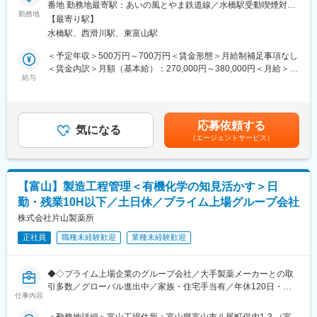
・GMPの統括管理に関する事項
番地 勤務地最寄駅：あいの風とやま鉄道線／水橋駅受動喫煙対
■福利厚生：
・GMPの品質情報処理、自己点検、回収処理、逸脱管理、変更管
勤務地
策：敷地内全面禁煙変更の範囲：会社の定める事業所（リモート
・育児休暇、産前産後休暇の取得はもちろん、子どもが小学校を
【最寄り駅】
理、教育訓練、バリデーション、出荷判定に関する事項
ワーク含む）
卒業するまで、始業時間・終業時間を組み合わせて11種類の時間
水橋駅、西滑川駅、東富山駅
・GMP文書（GMP図書、製造指図記録書類）の管理に関する事項
帯での時短勤務が可能です。
・行政のGMP適合性調査やGMP照会事項への対応に関する事項
＜予定年収＞500万円～700万円＜賃金形態＞月給制補足事項なし
・社員預金、特別有休休暇（ボランティア活動や配偶者の出産時
・他社からのGMP監査やGMP委受託連絡に関する事項
＜賃金内訳＞月額（基本給）：270,000円～380,000円＜月給＞
利用可能）など、社員の健康や安心して働き続けられる環境に向
・製造業の業許可に関する事項
給与
270,000円～380,000円＜昇給有無＞有＜残業手当＞有＜給与補足
けたユニークな福利厚生制度が充実しています。
・製品標準書の作成、整備、承認に関する事項
＞■昇給：年1回（2024年平均定期昇給率：3.46% 内ベースアッ
・通信教育の受講料補助だけでなく、チャレンジジョブ制度とい
・品質管理基準書及び品質管理に関する手順書類、製造管理基準
プ分：2.00%）■賞与：年2回（7・12月：月給約4ヶ月） ※業績に
う新しい職種・部署へのチャレンジ制度もあり、キャリアアップ
書、衛生管理基準書及び製造管理に関する手順書類の承認
応じて別途決算賞与あり（過去平均：月給約2ヶ月）※求人票記載
を目指せます。
応募依頼する
・品質保証の観点からの GMP推進業務
気になる
の年収は、賞与6か月分で計算賃金はあくまでも目安の金額であ
・借上げ社宅制度：個人負担２割となります。(条件あり)
（エージェントサービス）
・GMP上の 業務 改善 推進
り、選考を通じて上下する可能性があります。月給(月額)は固定手
当を含めた表記です。
■当社について：
■働き方：
株式会社陽進堂は原薬開発から最終製品製造まで一貫した生産体
・年間休日125日、完全週休二日です。繁忙期には残業・休日出
制を持ったジェネリック医薬品メーカーです。
【富山】製造工程管理＜有機化学の知見活かす＞日
勤も発生しますが、1分単位で残業代を支給します。
グループにはその他にも輸液透析医薬品を扱うエイワイファーマ
勤・残業10H以下／土日休／プライム上場グループ会社
・残業平均10~30時間/月程度（部署や製造スケジュールによって
株式会社、健康食品を扱う信和薬品株式会社、バイオシミラーの
波があります）
株式会社片山製薬所
開発を行っているケミカルバイオリサーチ株式会社があります。
また、日系のゆったりした社風と充実の福利厚生で働きやすい環
グループとして幅広い事業展開を行っています。
正社員
職種未経験歓迎
業種未経験歓迎
境が整っています。
・キャリアチャレンジ制度も活用されており、自ら手を挙げて他
＃製剤開発 ＃製剤設計 ＃処方設計 ＃プロセス開発 ＃工業
職種に挑戦することも可能です。製造から将来的に生産技術など
化 ＃スケールアップ ＃技術移管 ＃CMC
◆◇プライム上場企業のグループ会社／大手製薬メーカーとの取
にいくキャリアパスもございます。
引多数／グローバル進出中／家族・住宅手当有／年休120日・月
仕事内容
変更の範囲：会社の定める業務
残業10時間以下でワークライフバランス◎／有給休暇取得率
■当社の特徴：
90％◆◇