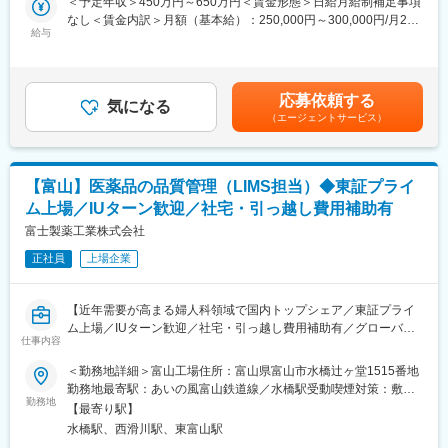
＜予定年収＞450万円～650万円＜賃金形態＞日給月給制補足事項
内トップクラスです。ドラッグストアなどで手にする目薬の3割強
・（スケールアップ現場での）製造法最適化支援
なし＜賃金内訳＞月額（基本給）：250,000円～300,000円/月20
が当社で製造している製品です。
◇第3G（CMC）
給与
日間勤務想定＜想定月額＞250,000円～300,000円＜昇給有無＞有
◇薬事法改正に伴う医薬品の製造委託の全面解禁と、医療費抑制
・原薬・中間体の製造ルートスカウティング
＜残業手当＞有＜給与補足＞※基本給は能力、経験等により決定し
のためのジェネリック医薬品の普及が後押しとなっており、年間
・製造法最適化（実験設計・理論検討）
ます。■昇給・年1回（4月）■賞与：年2回（7月・12月）賃金はあ
売上は10期連続増収です。
◇第3G（申請データ）
くまでも目安の金額であり、選考を通じて上下する可能性があり
◇今後は、海外事業に力を入れていく動きを取っております。今
応募依頼する
・申請用データ取得
気になる
ます。月給(月額)は固定手当を含めた表記です。
まで国内事業を着実に伸ばしてきましたが、アジア地域に広げて
（エージェントサービス）
・申請資料作成
きていく計画があり、成長性のある会社です。
■組織構成：
■企業理念：
研究開発部 富山本社勤務
◇「使う人の立場で、それ以上を目指す」
【富山】医薬品の品質管理（LIMS担当）◆東証プライ
メンバーは計40名で構成されております。
製造・販売業として、点眼薬を手元で使用している患者様とは直
ム上場／IUターン歓迎／社宅・引っ越し費用補助有
課長（男性4名）、スタッフ（男性31名、女性9名）
接お会いする機会はありません。しかし、なくてはならないもの
第1：9名、第2G：8名、第3G：13名、新技術G：5名
富士製薬工業株式会社
として手元においている方がいるからこそ、信頼に応える使命感
をもって仕事にのぞみます。
正社員
上場企業
■ポジションの魅力
◇「それぞれに、今日以上を目指す」
・業容拡大のフェーズのため、このタイミングでしか積めない経
医薬品製造の基本は、確かな品質の製品を使用者の負担やコスト
験値を得ることができる。
を抑え、安定供給してゆくことです。原料の受け入れから製造・
【近年需要が高まる婦人科領域で国内トップシェア／東証プライ
・少数精鋭の組織で、高い影響力を持ち業務に臨むことができ
出荷、営業・販売までそれぞれ立場は異なりますが、今日以上の
ム上場／IUターン歓迎／社宅・引っ越し費用補助有／グローバル
る。
仕事内容
完璧を目指しています。
に展開】
・医薬品原薬製造という社会貢献性の高いビジネスの発展に貢献
LIMS導入後の本格稼働に向けた体制整備のため、医薬品の品質管
＜勤務地詳細＞富山工場住所：富山県富山市水橋辻ヶ堂1515番地
できる。
変更の範囲：会社の定める業務
理 LIMS担当を募集いたします。下記業務をお任せいたします。
勤務地最寄駅：あいの風富山鉄道線／水橋駅受動喫煙対策：敷地
・自身の研究スキルに合わせた案件で活躍できる。
勤務地
内全面禁煙変更の範囲：会社の定める事業所
【最寄り駅】
■業務内容
■同社の魅力：
水橋駅、西滑川駅、東富山駅
・LIMSのマスタ作成
・創業70年を超えてさらなる成長を続ける同社では、能力のある