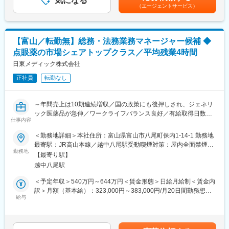
気になる
（エージェントサービス）
・開発スタッフのマネジメント業務
若いメンバーが多い職場であるため、これまでのご経験を活か
し、若手社員を中堅社員へ育成頂くことを期待しております。
【富山／転勤無】総務・法務業務マネージャー候補 ◆
■配属先/部署構成
点眼薬の市場シェアトップクラス／平均残業4時間
製剤開発課 ：35名
若いメンバー(20代)が多い職場です。
日東メディック株式会社
在籍している課長（40代）とともに、製剤開発課の全体のマネジ
正社員
転勤なし
メント業務をご担当いただく予定です。
■取り扱う医薬品
～年間売上は10期連続増収／国の政策にも後押しされ、ジェネリ
製剤開発部では、剤型に関わらず多様なジェネリック医薬品の開
ック医薬品が急伸／ワークライフバランス良好／有給取得日数平
発を行っており、固形錠剤から粉薬やOD錠、バイオシミラーまで
仕事内容
均約12日／手当充実～
手掛けております。
＜勤務地詳細＞本社住所：富山県富山市八尾町保内1-14-1 勤務地
■業務内容：
最寄駅：JR高山本線／越中八尾駅受動喫煙対策：屋内全面禁煙変
■福利厚生：
会社の運営に必要な法務およびその関連する業務全般をお任せし
勤務地
更の範囲：会社の定める事業所（リモートワーク含む）
・社員食堂を完備し、社食を利用した昼食費の半額を会社にて負
【最寄り駅】
ます。
担いたします。
越中八尾駅
・社員預金、特別有休休暇（ボランティア活動や配偶者の出産時
■業務詳細：
＜予定年収＞540万円～644万円＜賃金形態＞日給月給制＜賃金内
利用可能）など、社員の健康や安心して働き続けられる環境に向
◎契約法務業務
訳＞月額（基本給）：323,000円～383,000円/月20日間勤務想定
けたユニークな福利厚生制度が充実しています。
各種契約書の作成・内容確認、借上社宅等の契約管理
給与
＜想定月額＞323,000円～383,000円＜昇給有無＞有＜残業手当＞
◎コーポレート法務業務
有＜給与補足＞※経験やスキルを考慮して決定します。■昇給：前
■当社について：
取締役会や株主総会等の事務、コンプライアンスに関する業務
年度実績有※2,000～5,000円／月■賞与：年2回（計5ヶ月／前年度
当社は原薬開発から最終製品製造まで一貫した生産体制を持った
（社内アンケートや社内研修企画等）、社内規程等の作成・更新
実績）賃金はあくまでも目安の金額であり、選考を通じて上下す
ジェネリック医薬品