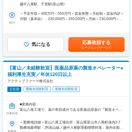
・生産計画
・「PoC止まりではなく実運用までやり切る」経験が可能
越中八尾駅、千里駅(富山県)
・原価計算
・納期管理
＜予定年収＞400万円～550万円＜賃金形態＞月給制＜賃金内訳＞
■当社について：
・在庫管理
月額（基本給）：230,000円～350,000円＜月給＞230,000円～
株式会社陽進堂は原薬開発から最終製品製造まで一貫した生産体
・入出荷対応等
給与
350,000円＜昇給有無＞有＜残業手当＞有＜給与補足＞※予定年収
制を持ったジェネリック医薬品メーカーです。
【使用システム】mcframe/L2
はあくまでも目安の金額であり、選考を通じて上下する可能性が
グループにはその他にも輸液透析医薬品を扱うエイワイファーマ
あります。■賞与：年2回（1回2ヶ月分、計4ヶ月分）■時間外は1
株式会社、健康食品を扱う信和薬品株式会社、バイオシミラーの
■ポジションの魅力：
分単位で支給賃金はあくまでも目安の金額であり、選考を通じて
開発を行っているケミカルバイオリサーチ株式会社があります。
応募依頼する
医薬品原薬の開発・製造・販売を通じ、医薬品の製造を根本から
気になる
上下する可能性があります。月給(月額)は固定手当を含めた表記で
グループとして幅広い事業展開を行っています。
（エージェントサービス）
支え、人々の健康維持に貢献できます。また当社は、三谷産業株
す。
式会社のグループ会社であるため、充実した福利厚生・会社制度
変更の範囲：会社の定める業務
があります。徹底した労働時間の管理を行っており、育児休業取
得100％（2024年度実績）と社員の働き方改善にもかなり力を入
【富山／未経験歓迎】医薬品原薬の製造オペレーター※
れております。
福利厚生充実／年休120日以上
■組織構成：
アクティブファーマ株式会社
7名で構成されており、20～50代と幅広い年代の方にご活躍いた
正社員
職種未経験歓迎
業種未経験歓迎
だいております。中途採用の方も多く定着しやすい雰囲気があり
ます。
■業務内容：
■企業の魅力：
富山八尾工場で、薬の有効成分である医薬品原薬の『製造オペレ
年間休日120日以上、残業時間1分単位での支給、福利厚生充実の
仕事内容
ーター業務』です。未経験でもポテンシャル採用いたします！安
安定企業です。最近はジェネリック医薬品のみならず、新薬メー
定企業で働きたい方はぜひご応募ください。
＜勤務地詳細＞富山八尾工場住所：富山県富山市八尾町保内3-7
カーの受託製造にも注力し、海外の厳しい審査基準にも耐えうる
勤務地最寄駅：JR高山線／越中八尾駅受動喫煙対策：屋内全面禁
原薬の開発に力を入れております。
■業務詳細：
勤務地