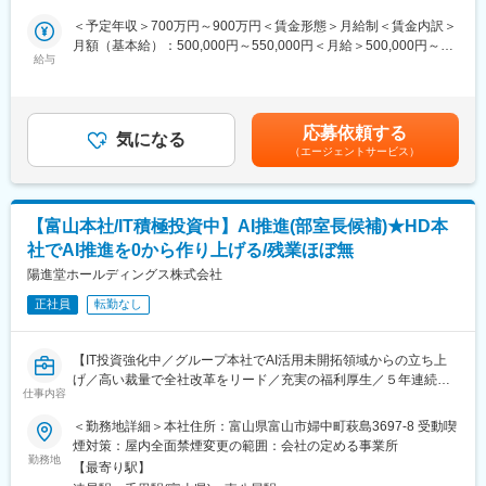
治療助成金の増額が決まったことや、緊急避妊薬が今後薬局でも
＜予定年収＞700万円～900万円＜賃金形態＞月給制＜賃金内訳＞
取り扱われるようになるなど非常に注目が集まっている領域であ
経営主導で推進するAI/DX変革において、技術中核人材としてAI基
月額（基本給）：500,000円～550,000円＜月給＞500,000円～
り、その中でも当社は日本を代表する産婦人科領域のリーディン
盤の構築・実装を担当いただきます。現状はAI活用が限定的であ
給与
550,000円＜昇給有無＞有＜残業手当＞有＜給与補足＞（経験に
グカンパニーとしての地位を確立しています。
るため、ゼロベースから開発・運用設計まで担っていただきま
より応相談）■昇給：年1回（6月） ■賞与：年2回（6、12月）■時
す。
間外手当■通勤手当 等賃金はあくまでも目安の金額であり、選考
変更の範囲：会社の定める業務
を通じて上下する可能性があります。月給(月額)は固定手当を含め
応募依頼する
・生成AI（LLM）を活用したアプリケーション開発
気になる
た表記です。
（エージェントサービス）
・RAG（Retrieval-Augmented Generation）構築および最適化
・社内データ連携・データパイプライン設計
・AI活用基盤の構築（セキュリティ・権限管理含む）
・業務システムとの連携開発
【富山本社/IT積極投資中】AI推進(部室長候補)★HD本
・PoC開発および本番環境への実装・運用
社でAI推進を0から作り上げる/残業ほぼ無
・AIエージェント設計・導入支援
陽進堂ホールディングス株式会社
※業務部門や上位ポジション（マネージャー）と連携し、技術面か
正社員
転勤なし
ら全社展開を推進いただきます。
■ポジションの魅力：
【IT投資強化中／グループ本社でAI活用未開拓領域からの立ち上
・AI基盤が未整備な環境で、ゼロから設計・構築に携われる
げ／高い裁量で全社改革をリード／充実の福利厚生／５年連続売
・生成AI・RAGなど最先端技術を実ビジネスに適用可能
仕事内容
上高増/残業ほぼなし】
・PoCだけでなく、実運用まで関われる実践的な開発環境
＜勤務地詳細＞本社住所：富山県富山市婦中町萩島3697-8 受動喫
・経営主導プロジェクトのため意思決定が速い
■業務内容：
煙対策：屋内全面禁煙変更の範囲：会社の定める事業所
・将来的にテックリード／アーキテクト／組織中核へのキャリア
2026年より経営主導でAI活用を本格推進しており、専任組織の立
勤務地
パス
【最寄り駅】
ち上げに伴う中核人材を募集しています。現状AI活用は限定的で