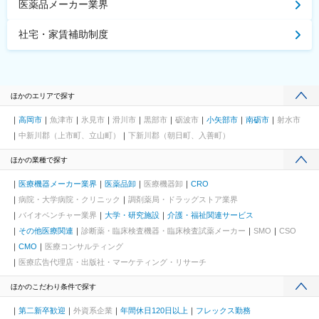
医薬品メーカー業界
社宅・家賃補助制度
ほかのエリアで探す
高岡市
魚津市
氷見市
滑川市
黒部市
砺波市
小矢部市
南砺市
射水市
中新川郡（上市町、立山町）
下新川郡（朝日町、入善町）
ほかの業種で探す
医療機器メーカー業界
医薬品卸
医療機器卸
CRO
病院・大学病院・クリニック
調剤薬局・ドラッグストア業界
バイオベンチャー業界
大学・研究施設
介護・福祉関連サービス
その他医療関連
診断薬・臨床検査機器・臨床検査試薬メーカー
SMO
CSO
CMO
医療コンサルティング
医療広告代理店・出版社・マーケティング・リサーチ
ほかのこだわり条件で探す
第二新卒歓迎
外資系企業
年間休日120日以上
フレックス勤務