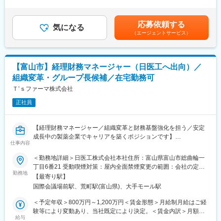
有＜給与補足＞■昇給：前年度実績有（2,000円～5,000円／月）■
入社後は先輩社員によるOJTを通じて、医薬品業界ならではの設
動いているか確認）
賞与実績：年2回（計5ヶ月※前年度実績）賃金はあくまでも目安
備管理手法や品質基準について学んでいただきます。
の金額であり、選考を通じて上下する可能性があります。月給(月
製造オペレーターや設備保全経験を活かしながら、生産技術とし
応募依頼する
・定期点検・メンテナンス
気になる
額)は固定手当を含めた表記です。
てより上流の設備導入や改善業務にチャレンジできる環境です。
（エージェントサービス）
設備のトラブルを防ぐため、定期的に点検や部品交換を行いま
す。
■働く環境・魅力
◎国内トップクラスの点眼薬メーカー／10期連続増収
・設備の更新・導入
◎年休120日・残業月平均17時間で働きやすい環境
【富山市】経理財務マネージャー（日医工へ出向）／
古くなった設備の入れ替えや、新しい設備の導入にも携わりま
◎住宅補助・借上社宅・各種手当など福利厚生充実
組織変革・グループ長候補／在宅勤務可
す。
◎転勤なしで地域に根差したキャリア形成が可能
Ｔ’ｓファーマ株式会社
・各種確認作業
■当社の特徴：
正社員
医薬品を安全に製造するために必要な確認業務や測定機器のチェ
◇当社は、眼科用の医薬品に特化し、点眼薬の市場シェアは、国
ックを行います。
内トップクラスです。
◇薬事法改正に伴う医薬品の製造委託の全面解禁と、医療費抑制
【経理財務マネージャー／組織変革と財務基盤強化を担う／安定
・トラブル対応
のためのジェネリック医薬品の普及が後押しとなっており、年間
成長中の製薬企業でキャリアを築くポジションです】
万が一設備に不具合が発生した際は、原因確認や復旧対応を行い
仕事内容
売上は10期連続増収です。
ます。
◇今後は、海外事業に力を入れていく動きを取っております。今
■業務概要
＜勤務地詳細＞日医工株式会社本社住所：富山県富山市総曲輪一
※夜間や休日の呼び出しはほとんどなく、発生する場合も年1～2
まで国内事業を着実に伸ばしてきましたが、アジア地域に広げて
当社より日医工株式会社へ出向、財務部にてグループ長として財
丁目6番21 受動喫煙対策：屋内全面禁煙変更の範囲：会社の定め
回程度です。
いく計画があり、成長性のある会社です。
務部門の統括・運営をお任せします。
勤務地
る事業所
【最寄り駅】
経営管理または財務グループいずれかのリーダーとして、資金管
■扱う設備について：
国際会議場前駅、荒町駅(富山県)、大手モール駅
変更の範囲：会社の定める業務
理・予算策定・決算・レポーティング等、広範囲にわたる財務経
製造機械そのものではなく、工場全体を支える設備を担当しま
理業務の推進に加え、部下のマネジメントと業務プロセスの改善
＜予定年収＞800万円～1,200万円＜賃金形態＞月給制月給はご経
す。
を担います。組織の変革を牽引しながら、安定した財務基盤の維
験等により変動あり、当社既定により決定。＜賃金内訳＞月額
例）電気設備、空調設備、水を供給する設備、蒸気をつくる設
持・強化に貢献できるやりがいあるポジションです。
給与
（基本給）：579,000円～869,000円＜月給＞579,000円～