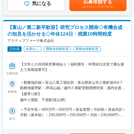
応募依頼する
◎広報・その他
気になる
る可能性があります。月給(月額)は固定手当を含めた表記です。
事業を主とし、他にも輸液透析医薬品事業、健康食品事業、バイ
（エージェントサービス）
社外向け広報対応（新聞社等への対応やプレスリリ
オシミラーの開発事
ース文章の作成等）
業を手掛ける医薬品メーカーです。幅広く事業展開を行っており
※マネージャー候補としてこれまでのご経験を当社で活かし、ご活
ます。
躍を期待しています。また、詳細な業務知識は、職務を通じて習
【富山／第二新卒歓迎】研究プロセス開発◇有機合成
得していただきます。
※本求人は人事交流のため陽進堂ホールディングス株式会社にて採
の知見を活かせる◇年休124日・残業10時間程度
用し、株式会社陽進堂に在籍出向となります。
■組織構成
アクティブファーマ株式会社
3名（30代1名、20代2名）＋マネージャーで構成されています。
＃製剤開発 ＃製剤設計 ＃処方設計 ＃プロセス開発 ＃工業
正社員
転勤なし
職種未経験歓迎
業種未経験歓迎
化 ＃スケールアップ ＃技術移管 ＃CMC
■当社の特徴：
・当社は、眼科用の医薬品に特化し、点眼薬の市場シェアは、国
変更の範囲：会社の定める業務
【大学との共同研究事例あり！福利厚生・年間休日充実で腰を据
内トップクラスです。ドラッグストアなどで手にする目薬の3割強
えて長期就業可】
が当社で製造している製品です。
仕事内容
■職務内容：
・薬事法改正に伴う医薬品の製造委託の全面解禁と、医療費抑制
医薬品原薬の開発・製造・販売を行う当社にて、化合物の有機合
＜勤務地詳細＞富山八尾工場住所：富山県富山市八尾町保内3-7
のためのジェネリック医薬品の普及が後押しとなっており、年間
成、分析プロセス、製造プロセスなどの研究を行っていただきま
勤務地最寄駅：JR高山線／越中八尾駅受動喫煙対策：屋内全面禁
売上は10期連続増収です。
す。
勤務地
煙
・今後は、海外事業に力を入れていく動きを取っております。今
【最寄り駅】
また、研究開発部より大学との共同研究に社員を派遣しており、
まで国内事業を着実に伸ばしてきましたが、アジア地域に広げて
越中八尾駅、千里駅(富山県)
直近では、連続フロー法による製造の可能性を模索するべく効率
きていく計画があり、成長性のある会社です。
性・安全性・環境調和性に優れたより良い製造方法を実用化し、
＜予定年収＞400万円～500万円＜賃金形態＞月給制＜賃金内訳＞
医薬品原薬製造の商業化に取り組んでいます。
月額（基本給）：230,000円～250,000円＜月給＞230,000円～
■企業理念：
給与
250,000円＜昇給有無＞有＜残業手当＞有＜給与補足＞※予定年収
・「使う人の立場で、それ以上を目指す」
◇共同研究事例
はあくまでも目安の金額であり、選考を通じて上下する可能性が
製造・販売業として、点眼薬を手元で使用している患者様とは直
2020年より参画する東京大学との共同研究では、『連続フロー
あります。■モデル年収・月給23万円/残業月20時間（※1日あたり
接お会いする機会はありません。しかし、なくてはならないもの