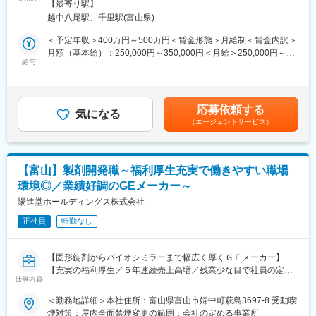
煙
同社は高血圧系の疾患に非常によく処方される製剤の製造を受託
【最寄り駅】
お薬の錠剤に含まれている粉末状や液体状の有効成分の製造を行
しており、患者様にとってなくてはならない医薬品の原薬製造を
越中八尾駅、千里駅(富山県)
っていただきます。
通して、患者様の健康に貢献することが出来ます。
原料を大きな釜に入れて仕込みをし、反応を待ちます。反応を待
＜予定年収＞400万円～500万円＜賃金形態＞月給制＜賃金内訳＞
★充実した福利厚生
っている間は倉庫から材料を取り出したり業務が終わった機械の
月額（基本給）：250,000円～350,000円＜月給＞250,000円～
福利厚生が充実しております。
洗浄などの作業の時間に充てます。反応が終わると、液体を取り
給与
350,000円＜昇給有無＞有＜残業手当＞有＜給与補足＞※予定年収
★意見が尊重される風土
出して遠心分離機で水と固形物に分離し、固形物を大きな機械で
はあくまでも目安の金額であり、選考を通じて上下する可能性が
現在成長過程にある会社の為、全ての社員で方針を決定していき
熱します。熱加工が終わった後は固形物を取り出したら粉砕し、
あります。■賞与：年2回（1回2ヶ月分、計4ヶ月分）■時間外は1
ます。一緒に会社を作っていくような感覚で、会社の意思決定に
小分けにして出荷致します。上記は一例ですが、このような作業
分単位で支給賃金はあくまでも目安の金額であり、選考を通じて
大きく関与することができます。
応募依頼する
を二人一組になって行います。
気になる
上下する可能性があります。月給(月額)は固定手当を含めた表記で
（エージェントサービス）
す。
■入社後の業務内容
◇原薬の合成検討
バッチ式または連続フロー式による多段階合成
【富山】製剤開発職～福利厚生充実で働きやすい職場
スケールアップ検証
環境◎／業績好調のGEメーカー～
品質確認（分析・評価）
陽進堂ホールディングス株式会社
◇使用機器
正社員
転勤なし
・分析機器：NMR、HPLC、LC/MS、GC、GC/MS、UV、IR、
IC、電子顕微鏡、光学顕微鏡、粒度分布測定装置、融点測定装
置、水分測定装置
【固形錠剤からバイオシミラーまで幅広く厚くＧＥメーカー】
・実験機器：自動合成装置、フロー合成装置、キロラボ、粉砕機
【充実の福利厚生／５年連続売上高増／残業少な目で社員の定着
仕事内容
性◎】
■キャリアパス：
＜勤務地詳細＞本社住所：富山県富山市婦中町萩島3697-8 受動喫
30代男性が活躍中、昇格制度や研修がありキャリアアップする事
■業務内容：
煙対策：屋内全面禁煙変更の範囲：会社の定める事業所
が可能です。