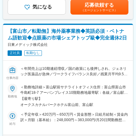
法』を構築し、医薬品有効成分を高収率かつ高選択収率で合成す
1時間）の場合：約400万円・月給24万円/残業月30時間（※1日あ
として手元においている方がいるからこそ、信頼に応える使命感
応募依頼する
ることに成功いたしました。
気になる
たり1.5時間）の場合：約450万円■賞与：年2回（計4ヶ月分）賃
をもって仕事にのぞみます。
（エージェントサービス）
金はあくまでも目安の金額であり、選考を通じて上下する可能性
・「それぞれに、今日以上を目指す」
■組織構成：
があります。月給(月額)は固定手当を含めた表記です。
医薬品製造の基本は、確かな品質の製品を使用者の負担やコスト
開発本部・研究開発部と東京大学在中社員は全員で13名（内、1
を抑え、安定供給してゆくことです。原料の受け入れから製造・
名東京大学在中）となります。
出荷、営業・販売までそれぞれ立場は異なりますが、今日以上の
【富山市／転勤無】海外薬事業務◆英語必須・ベトナ
本部長1名、パート派遣社員2名と20代～30代の若手社員と中堅社
完璧を目指しています。
ム語歓迎◆点眼薬の市場シェアトップ級◆完全週休2日
員が活躍しています。
日東メディック株式会社
変更の範囲：会社の定める業務
■キャリアパス：
正社員
転勤なし
20代～30代男性が活躍中、昇格制度や研修がありキャリアアップ
が可能です。ご入社後は現場社員より直接の指導の元、OJT研修
にて最適な合成工程や製造方法の研究、合成プロセス開発の第一
＜年間売上は10期連続増収／国の政策にも後押しされ、ジェネリ
線でご活躍いただきます。
ック医薬品が急伸／ワークライフバランス良好／残業月平均9.5時
また、長期就業いただき、将来的には現場をまとめるリーダーを
仕事内容
間＞
担っていただくことも期待しております。
＜勤務地詳細＞富山駅前サテライトオフィス住所：富山県富山市
大学との共同研究などプロジェクトに会社を代表して参加するこ
■業務内容：
牛島町18-7 アーバンプレイス10階勤務地最寄駅：各線／富山駅受
ともございます。
◇自社製品の輸出に関わる海外薬事業務
勤務地
動喫煙対策：屋内全面禁煙変更の範囲：会社の定める事業所
【最寄り駅】
（英語版医薬品申請書類の作成、翻訳、医薬品登録申請、医薬品
■企業の魅力：
オークスカナルパークホテル富山前、富山駅
輸出手配、市販後安全性調査業務サポート、製品マーケティング
年間休日120日以上（昨年度実績は124日）、残業時間1分単位で
等）
＜予定年収＞420万円～650万円＜賃金形態＞日給月給制＜賃金内
の支給、福利厚生充実の安定企業です。
◇取引先との交渉、連絡、調整
訳＞月額（基本給）：248,000円～383,000円/月20日間勤務想定
最近はジェネリック医薬品のみならず、新薬メーカーの受託製造
※年に数回の海外出張を想定
給与
＜想定月額＞248,000円～383,000円＜昇給有無＞有＜残業手当＞
にも注力し、海外の厳しい審査基準にも耐えうる原薬の開発に力
※業務上、日本語と英語両方を使用
有＜給与補足＞※想定年収には、家賃補助手当（上限3万円／条件
を入れております。