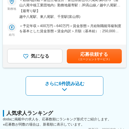
＜勤務地詳細＞富山工場住所：富山県富山市八尾町保内1-3 （富
当社は「優れた医薬品を通じて、人々の健やかな生活に貢献す
山八尾中核工業団地内）勤務地最寄駅：JR高山線／越中八尾駅受
る」、「富士製薬工業の成長は、わたしたちの成長に正比例す
■職務詳細：
勤務地
動喫煙対策：屋内全面禁煙変更の範囲：会社の定める事業所
る」という経営理念を大切にしています。 製薬メーカーとし
【最寄り駅】
医薬品の原薬や中間体の受託製造メーカーである同社にて、製造
て、人々の生活の向上に貢献することに加えて当社は、社員の成
越中八尾駅、東八尾駅、千里駅(富山県)
管理スタッフとして勤務していただきます。
長を理念に掲げています。社員と組織は一体となって双方の成長
＜予定年収＞400万円～640万円＜賃金形態＞月給制職能等級制度
に貢献しあい、社員は、会社の方向性を理解し、自らが意欲的に
（1）GMP手順書・マニュアルの作成（製品標準書、製造指図記
を基本とした賃金形態＜賃金内訳＞月額（基本給）：250,000円
仕事に取り組みつつ、仲間や会社を大切に思う関係を目指してい
録書など）
給与
～400,000円＜月給＞250,000円～400,000円＜昇給有無＞有＜残
ます。
（2）GMP文書(異常・逸脱、変更、バリデーション等)の作成
業手当＞有＜給与補足＞※年齢、経験に応じて変化します。■賞
（3）設備機器の管理・サポート
与：夏・冬※例：4.0カ月分（業績による）■昇給：有(４月)賃金は
■事業内容について：
（4）製造オペレーターへの工程指導
あくまでも目安の金額であり、選考を通じて上下する可能性があ
女性医療領域に強みを持っています。後発品（ジェネリック医薬
応募依頼する
（5）製品製造ラインにて製造業務のサポート
気になる
ります。月給(月額)は固定手当を含めた表記です。
品）である避妊製剤「ファボワール」「ラベルフィーユ」、新薬
（エージェントサービス）
では2021年に販売を開始した天然型黄体ホルモン製剤「エフメノ
■魅力ポイント：
カプセル」子宮頸管熟化剤「プロウペス」などが主力製品です。
製造現場を管理・サポートするためには、製造プロセスだけでな
女性医療領域のさらなる貢献を支える安定供給体制を現在は整備
く、医薬品の製造管理および品質管理の基準を満たための様々な
しており、新錠剤棟の稼働を開始しており、ホルモン錠剤の製造
知識が求められます。医薬品原薬・中間体の研究・開発、製造と
さらに6件読み込む
能力が3倍になる予定です。
くすりづくりのすべてのステージで仕事ができる当社で幅広い知
識を身に付け、スピーディに成長することができます。
変更の範囲：会社の定める業務
■取り扱い製品：
当社では、医薬品の中に含まれる有効成分である医薬品原薬・中
間体の研究・開発・製造を、製薬企業の「くすりづくり」の開発
人気求人ランキング
ステージに合わせて提供しています。
dodaに掲載中の求人を、応募数順にランキング形式でご紹介します。
★技術情報：https://www.katayama-finechem.co.jp/technology/
※応募数が同数の場合は、新着順に表示しています。