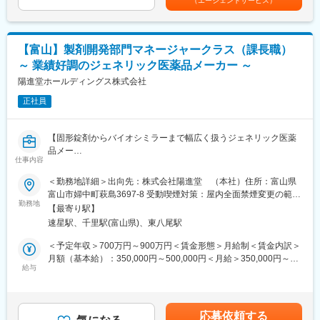
（エージェントサービス）
当を含めた表記です。
■当社の特徴
当社では、新型コロナウイルス感染症のmRNAワクチンに用いら
れる脂質ナノ粒子やリポソームなどのドラック・デリバリー・シ
【富山】製剤開発部門マネージャークラス（課長職）
ステム技術を用いた製剤のプロセス開発・製造受託事業を推進し
～ 業績好調のジェネリック医薬品メーカー ～
ています。2025年12月に国内最大級のバイオ医薬品CDMO工場を
開設し、抗体医薬品の製造受託サービスの開始を予定していま
陽進堂ホールディングス株式会社
す。更には、ADCのGMP製造受託サービスを2027年下期より開
正社員
始予定でありバイオ医薬品CDMO事業の拡大を進めています。
■福利厚生
【固形錠剤からバイオシミラーまで幅広く扱うジェネリック医薬
・県外の方を対象とした寮や借上げ社宅制度あり
品メー
※適用条件あり
仕事内容
カー】【充実の福利厚生／５年連続売上高増／社員の定着性◎/U
ターン・Iターンでも働きやすい環境 】
＜勤務地詳細＞出向先：株式会社陽進堂 （本社）住所：富山県
■魅力
原薬開発から最終製品製造まで一貫した生産体制を持ったジェネ
富山市婦中町萩島3697-8 受動喫煙対策：屋内全面禁煙変更の範
・富士フイルム株式会社のヘルスケア事業の中核を担う100％子
リック医薬品メーカーである当社にて、製剤開発・製剤設計・ス
勤務地
囲：会社の定める事業所
会社
【最寄り駅】
ケールアップを担当する部門のマネジメント人材を募集いたしま
・安定した経営基盤を持ち、2026年の稼働を目指してバイオ
速星駅、千里駅(富山県)、東八尾駅
す。
CDMO拠点を新設するための設備投資を行います。
＜予定年収＞700万円～900万円＜賃金形態＞月給制＜賃金内訳＞
・離職率も低く、腰を据えて長く働くことのできる環境です。
■製剤開発部門でのマネジメント業務
月額（基本給）：350,000円～500,000円＜月給＞350,000円～
・フレックスタイム制なので（試用期間後）働きやすさも良好で
医薬品の処方設計から試作品の作成、および生産体制へのスケー
給与
500,000円＜昇給有無＞有＜残業手当＞無＜給与補足＞■資格手当
す。
ルアップを担当する「製剤開発課」のマネジメント業務をお任せ
■役職手当■他手当賃金はあくまでも目安の金額であり、選考を通
いたします。
じて上下する可能性があります。月給(月額)は固定手当を含めた表
・製剤開発課の開発スケジュールの進捗管理
記です。
変更の範囲：会社の定める業務
応募依頼する
・スケジュール計画の作成