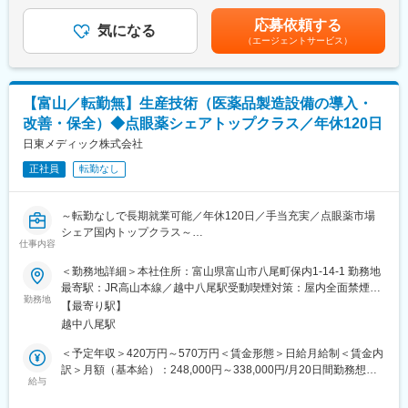
あり）を含んでおります。■賞与実績年2回※前年度実績計5ヵ月※
同社は高血圧系の疾患に非常によく処方される製剤の製造を受託
■当社の特徴：
会社・個人の業績により支給されます。※評価期間全期間在籍した
しており、患者様にとってなくてはならない医薬品の原薬製造を
応募依頼する
◇当社は、眼科用の医薬品に特化し、点眼薬の市場シェアは、国
気になる
方が対象となり、初年度は対象となりません。賃金はあくまでも
通して、患者様の健康に貢献することが出来ます。
（エージェントサービス）
内トップクラスです。
目安の金額であり、選考を通じて上下する可能性があります。月
また、東京大学との共同研究の実績もございます。
◇薬事法改正に伴う医薬品の製造委託の全面解禁と、医療費抑制
給(月額)は固定手当を含めた表記です。
のためのジェネリック医薬品の普及が後押しとなっており、年間
★充実した福利厚生
売上は10期連続増収です。
福利厚生が充実しております。八尾工場では社宅もご用意してお
【富山／転勤無】生産技術（医薬品製造設備の導入・
◇今後は、海外事業に力を入れていく動きを取っております。今
ります。
改善・保全）◆点眼薬シェアトップクラス／年休120日
まで国内事業を着実に伸ばしてきましたが、アジア地域に広げて
★意見が尊重される風土
きていく計画があり、成長性のある会社です。
日東メディック株式会社
現在成長過程にある会社の為、全ての社員で方針を決定していき
ます。一緒に会社を作っていくような感覚で、会社の意思決定に
正社員
転勤なし
■企業理念：
大きく関与することができます。
◇「使う人の立場で、それ以上を目指す」
製造・販売業として、点眼薬を手元で使用している患者様とは直
～転勤なしで長期就業可能／年休120日／手当充実／点眼薬市場
接お会いする機会はありません。しかし、なくてはならないもの
シェア国内トップクラス～
として手元においている方がいるからこそ、信頼に応える使命感
仕事内容
をもって仕事にのぞみます。
■業務内容：
＜勤務地詳細＞本社住所：富山県富山市八尾町保内1-14-1 勤務地
◇「それぞれに、今日以上を目指す」
医薬品の製造設備に関わる生産技術業務をお任せします。製剤の
最寄駅：JR高山本線／越中八尾駅受動喫煙対策：屋内全面禁煙変
医薬品製造の基本は、確かな品質の製品を使用者の負担やコスト
調製から充填、包装、梱包まで、医薬品製造を支える各種設備の
勤務地
更の範囲：会社の定める事業所
を抑え、安定供給してゆくことです。原料の受け入れから製造・
【最寄り駅】
導入・改善・保守に携わっていただきます。
出荷、営業・販売までそれぞれ立場は異なりますが、今日以上の
越中八尾駅
入社後は経験やスキルに応じて業務をお任せします。
完璧を目指しています。
＜予定年収＞420万円～570万円＜賃金形態＞日給月給制＜賃金内
（1）製造設備の導入・更新
訳＞月額（基本給）：248,000円～338,000円/月20日間勤務想定
■地域未来牽引企業：
・新規製造設備の導入検討
給与
＜想定月額＞248,000円～338,000円＜昇給有無＞有＜残業手当＞
当社は、2017年12月に地域未来牽引企業に選定されました。
・既存設備の更新計画立案、導入
有＜給与補足＞■昇給：前年度実績有（2,000円～5,000円／月）■
◎地域未来牽引企業：地域内外の取引実態や雇用・売上高を勘案