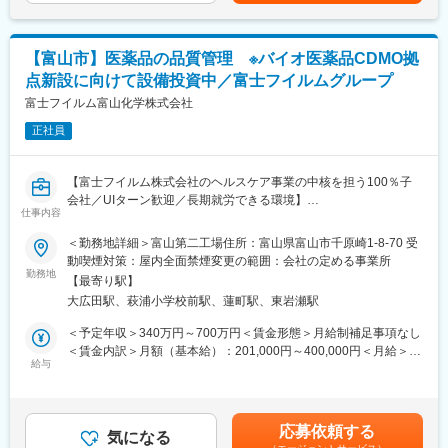
当を含めた表記です。
当社では、新型コロナウイルス感染症のmRNAワクチンに用いら
れる脂質ナノ粒子やリポソームなどのドラック・デリバリー・シ
ステム技術を用いた製剤のプロセス開発・製造受託事業を推進し
【富山市】医薬品の品質管理 ※バイオ医薬品CDMO拠
ています。2025年12月に国内最大級のバイオ医薬品CDMO工場を
点新設に向けて設備投資中／富士フイルムグループ
開設し、抗体医薬品の製造受託サービスの開始を予定していま
す。更には、ADCのGMP製造受託サービスを2027年下期より開
富士フイルム富山化学株式会社
始予定でありバイオ医薬品CDMO事業の拡大を進めています。
正社員
■福利厚生
・県外の方を対象とした寮や借上げ社宅制度あり
【富士フイルム株式会社のヘルスケア事業の中核を担う100％子
※適用条件あり
会社／UIターン歓迎／長期就労できる環境】
仕事内容
■魅力
トータルヘルスケアカンパニーとして「予防」「診断」「治療」
＜勤務地詳細＞富山第二工場住所：富山県富山市千原崎1-8-70 受
・富士フイルム株式会社のヘルスケア事業の中核を担う100％子
の3領域で幅広い事業を展開している富士フイルムグループの「治
動喫煙対策：屋内全面禁煙変更の範囲：会社の定める事業所
会社
療」領域を担う中核企業として医療用医薬品の研究開発・生産・
勤務地
・安定した経営基盤を持ち、2026年の稼働を目指してバイオ
【最寄り駅】
販売を行っている当社にて、品質管理業務担当者として以下の業
CDMO拠点を新設するための設備投資を行います。
大広田駅、萩浦小学校前駅、蓮町駅、東岩瀬駅
務をお任せします。
・離職率も低く、腰を据えて長く働くことのできる環境です。
＜予定年収＞340万円～700万円＜賃金形態＞月給制補足事項なし
・フレックスタイム制なので（試用期間後）働きやすさも良好で
■業務内容
＜賃金内訳＞月額（基本給）：201,000円～400,000円＜月給＞
す。
・医薬品の品質検査および付帯業務
給与
201,000円～400,000円＜昇給有無＞有＜残業手当＞有＜給与補足
・品質試験室の立ち上げ
＞当社規程による（経験・能力を考慮のうえ、優遇）■賞与：支給
・分析機器管理業務
あり（会社業績、個人の考課による）■自家用車通勤の場合はガソ
変更の範囲：会社の定める業務
・ドキュメント作成および文書管理等
リン代給（社内規程による）賃金はあくまでも目安の金額であ
応募依頼する
・Global 監査への対応準備
気になる
り、選考を通じて上下する可能性があります。月給(月額)は固定手