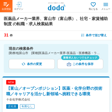
会員登録
ログイン
気になる
メニュー
医薬品メーカー業界、富山市（富山県）、社宅・家賃補助
制度
の転職・求人検索結果
31
条件で並び替え
件
現在の検索条件
[勤務地]富山市 [業種]医薬品メーカー業界-医薬品・医療機器・ライフサイエンス・医療系サービス [詳細条件](待遇・福利厚生)社宅・家賃補助制度
新着求人をいつでもチェック
条件の変更
この条件を保存
NEW
【富山／オープンポジション】医薬・化学分野の技術
職／キャリアを活かし新領域へ挑戦できる環境
十全化学株式会社
正社員
転勤なし