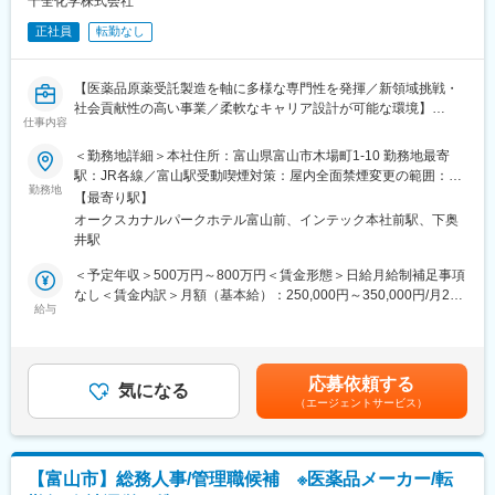
十全化学株式会社
■業務の魅力
正社員
転勤なし
・経験・志向に応じて役割を決定するため、これまでのキャリア
を活かしながら新たな領域にも挑戦できる
・医薬品原薬の受託製造という専門性の高い事業を通じて、社会
【医薬品原薬受託製造を軸に多様な専門性を発揮／新領域挑戦・
貢献性の高い仕事に携われる
社会貢献性の高い事業／柔軟なキャリア設計が可能な環境】
・事業拡大フェーズにあり、組織づくりや業務改善にも主体的に
仕事内容
関われる環境
■業務概要
・職種にとらわれずキャリアの幅を広げられる
＜勤務地詳細＞本社住所：富山県富山市木場町1-10 勤務地最寄
当社は医薬品原薬や重要中間体の製造受託および研究開発支援を
駅：JR各線／富山駅受動喫煙対策：屋内全面禁煙変更の範囲：会
行う富山県拠点の医薬品メーカーです。本ポジションは、これま
勤務地
■教育体制
社の定める事業所
【最寄り駅】
でのご経験・ご志向を踏まえ、企画・データ分析・事業開発・社
OJTや部門別研修があり、入社後も成長をサポートする体制を整
オークスカナルパークホテル富山前、インテック本社前駅、下奥
内SE・労務のバックオフィス領域から最適な役割を決定します。
えています。
井駅
配属はご本人の希望・ご経験と事業戦略、組織状況を考慮したう
えで対話を重ね、双方合意のもと決定します。
■同社の魅力：
＜予定年収＞500万円～800万円＜賃金形態＞日給月給制補足事項
・創業70年を超えてさらなる成長を続ける同社では、能力のある
なし＜賃金内訳＞月額（基本給）：250,000円～350,000円/月20
■業務詳細
給与
方を評価し、チャレンジできる制度と社風があります。
日間勤務想定＜想定月額＞250,000円～350,000円＜昇給有無＞有
社内外の課題解決や業務改善、データ分析、事業開発、社内情報
挑戦を重んじている社風ですので、意欲と努力があれば、 ご自身
＜残業手当＞有＜給与補足＞※基本給は能力、経験等により決定し
システム、労務・人事のいずれかのポジションをお任せします。
の望むレベルの高い業務に携わっていただくことや望むキャリア
ます。■昇給・年1回（4月）■賞与：年2回（7月・12月）賃金はあ
事業拡大フェーズのため、組織づくりや業務改善、新規事業の立
を歩んでいただくことが可能です。
くまでも目安の金額であり、選考を通じて上下する可能性があり
応募依頼する
ち上げなどにも主体的に関わっていただけます。
気になる
・育休取得率90％以上、研究開発部の平均残業時間は約25時間と
ます。月給(月額)は固定手当を含めた表記です。
（エージェントサービス）
働きやすい環境であり、全社平均勤続年数は13年と腰を据えて働
■扱うサービス
くことが出来る職場です。
医薬品原薬及びその中間体の受託製造、治験用原薬の試製、CMC
開発支援、特殊中間体製造、マロン酸・ピリミジン誘導体製造な
変更の範囲：会社の定める業務
【富山市】総務人事/管理職候補 ※医薬品メーカー/転
ど。