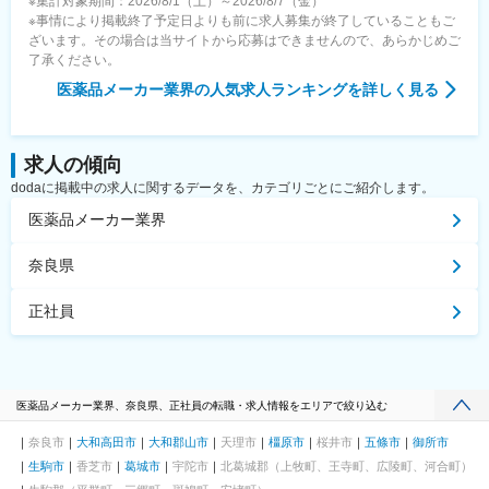
※集計対象期間：2026/8/1（土）～2026/8/7（金）
※事情により掲載終了予定日よりも前に求人募集が終了していることもご
ざいます。その場合は当サイトから応募はできませんので、あらかじめご
了承ください。
医薬品メーカー業界
の人気求人ランキングを詳しく見る
求人の傾向
dodaに掲載中の求人に関するデータを、カテゴリごとにご紹介します。
医薬品メーカー業界
奈良県
正社員
医薬品メーカー業界、奈良県、正社員の転職・求人情報をエリアで絞り込む
奈良市
大和高田市
大和郡山市
天理市
橿原市
桜井市
五條市
御所市
生駒市
香芝市
葛城市
宇陀市
北葛城郡（上牧町、王寺町、広陵町、河合町）