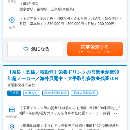
・メーカーへの直取引もしくは専門商社との営業を行っていただ
勤務地
【最寄り駅】
きます。
■組織構成：
北宇智駅、福神駅、五条駅(奈良県)
＜具体的には＞
工場全体では27名が在籍しており、そのうち生産管理部門は9名
・商談について：
＜予定年収＞350万円～400万円＜賃金形態＞月給制＜賃金内訳＞
体制です。製造部門と密に連携しながら、生産活動全体を支えて
既存顧客への営業がほとんどで、新製品の提案、価格交渉やカタ
月額（基本給）：230,000円～300,000円＜月給＞230,000円～
います。
ログを持参した製品の紹介や営業などを行います。
給与
300,000円＜昇給有無＞有＜残業手当＞有＜給与補足＞■昇給あり
またOEMの受注の場合には、メーカーの方から製品のニーズにつ
■賞与あり※年2回賃金はあくまでも目安の金額であり、選考を通
■働き方
いてのヒアリングを行い、処方に向けて準備を行います。
じて上下する可能性があります。月給(月額)は固定手当を含めた表
・残業は月平均10時間程度と少なく、プライベートとの両立がし
・出張：1w,2wに1回のペースで発生します。宿泊有で関東（東
記です。
やすい環境です。
応募依頼する
京・北関東）の顧客のもとへ伺います。
気になる
・生産管理部門は9名体制の少数精鋭組織のため、一人ひとりが裁
（エージェントサービス）
・海外輸出…基本専門商社を通じたやり取りです。メールや電話
量を持ちながら業務に取り組んでいます。
でのやり取りがメインで、輸出に関わる手続きなどは別部署が行
・長年勤務する社員も多く、退職理由は定年退職やライフイベン
います。
トによるものが中心です。腰を据えて働ける環境が整っていま
※入社後1年ほど、当社製品を学ぶために製造での勤務を行ってい
す。
【奈良・五條／転勤無】栄養ドリンクの営業◆創業90
ただきます。
年超メーカー／海外展開中・大手取引多数◆残業10H
■海外展開について
■製品（栄養ドリンク）について：
金陽製薬株式会社
当社では国内事業に加え、タイ・ベトナムを中心とした海外展開
・製造している品目：約130品目あります。
を推進しています。現在は海外市場への進出に向けた取り組みを
正社員
転勤なし
職種未経験歓迎
業種未経験歓迎
・主力：「Angelica」シリーズ（和漢栄養ドリンク）
進めており、品質を強みとした商品展開を目指しています。安定
全国の自衛隊（陸海空）の基地（駐屯地）でも当社の栄養ドリン
した事業基盤のもと、新たな市場や商品開発にも積極的に挑戦し
クが取り扱われています。
ています。。
【栄養ドリンク等の営業/未経験の方も活躍中/残業10h/転勤なし/
・OEM：全国のドラッグストアやスーパーなどに展開しており、
昭和6年創業/漢方のメッカ奈良を本社に置くメーカー/購買・バイ
身近なところに広く流通しています！
仕事内容
変更の範囲：会社の定める業務
ヤー経験ある方歓迎◎】
＜勤務地詳細＞本社住所：奈良県五條市住川町1420 受動喫煙対
■今後の事業について：
■業務内容