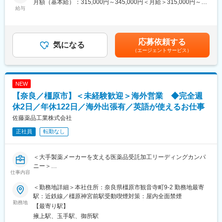
品質管理には7名（うち2名は商品開発兼務）在籍しております。
月額（基本給）：315,000円～345,000円＜月給＞315,000円～
3．新製品導入戦略の構築
給与
345,000円＜昇給有無＞有＜残業手当＞有＜給与補足＞■上記は想
4．各種開発に関わるリサーチと分析業務
■教育体制
定年収です※経験、スキル、年齢を考慮の上、同社規定により優遇
5．ネーミング開発
入社後は担当社員によるマンツーマン教育を実施します。まずは
賃金はあくまでも目安の金額であり、選考を通じて上下する可能
6．パッケージ開発等
製品づくりの流れや品質管理の基礎を学びながら、できる業務か
性があります。月給(月額)は固定手当を含めた表記です。
応募依頼する
気になる
ら段階的にお任せしていきます。
（エージェントサービス）
■組織構成：
実際に異業種から未経験で入社し活躍している社員も多数在籍し
管理職を含む約10名のメンバーが従事しています（内２名はECサ
ており、専門知識や経験がない方も安心してスタートできる環境
イトの運営）。
です◎
NEW
■会社の特徴：
■キャリアパス
【奈良／橿原市】＜未経験歓迎＞海外営業 ◆完全週
当社は、1947年の創業以来、内服固形剤における製造技術の研鑽
品質管理として経験を積んだ後は、試験業務や品質改善活動など
並びに品質管理の向上に励み、医薬品受託加工業界のリーディン
休2日／年休122日／海外出張有／英語が使えるお仕事
担当領域を広げながら専門性を高めていただきます。将来的には
グカンパニーとして、お客様のニーズに真摯にこたえてきまし
商品開発に関わる業務へ挑戦することも可能です。
佐藤薬品工業株式会社
た。創業から70余年に亘り培ったノウハウをプラスし続け、これ
正社員
転勤なし
からもお客様の期待と信頼にお応えするとともに、具体的なビジ
■海外展開について
ョンを掲げ、全社一丸となり健康企業づくり及び経営基盤の強化
当社では国内事業に加え、タイ・ベトナムを中心とした海外展開
に取り組み、すべての人びとの幸福実現を目指します。
を推進しています。現在は海外市場への進出に向けた取り組みを
＜大手製薬メーカーを支える医薬品受託加工リーディングカンパ
進めており、品質を強みとした商品展開を目指しています。安定
ニー＞
した事業基盤のもと、新たな市場や商品開発にも積極的に挑戦し
仕事内容
ています。
■職務概要：
＜勤務地詳細＞本社住所：奈良県橿原市観音寺町9-2 勤務地最寄
錠剤やカプセル剤などの内服固形剤を主に受託加工する当社に
駅：近鉄線／橿原神宮前駅受動喫煙対策：屋内全面禁煙
変更の範囲：会社の定める業務
て、自社ブランドの健康食品・化粧品等の営業をお任せします。
勤務地
【最寄り駅】
主に既存顧客の深耕営業
掖上駅、玉手駅、御所駅
(取引拡大)をミッションに活躍いただく予定です。