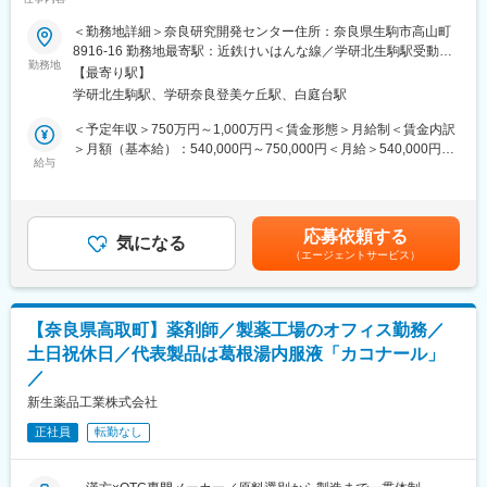
を持つ日本発グローバル企業／就業環境◎～
■同社製品について・特徴：
＜勤務地詳細＞奈良研究開発センター住所：奈良県生駒市高山町
https://www.qualicaps.co.jp/product/machine/
■業務内容：
8916-16 勤務地最寄駅：近鉄けいはんな線／学研北生駒駅受動喫
◎機械の価格は2000万円台～3億円まで幅広く、業界でも国内納
・多様なモダリティにおけるCMC開発戦略を、原薬・製剤・分
勤務地
煙対策：屋内全面禁煙変更の範囲：会社の定める事業所
入シェアはトップクラスです。
【最寄り駅】
析・品質・製造／委託・薬事の観点から統合的に立案・推進する
◎当社の製剤機械は、多機能/高機能/使いやすさ/高精度/GMP対応
学研北生駒駅、学研奈良登美ケ丘駅、白庭台駅
・PM／PL／CMCLと連携し、マイルストーン、リスク、リソース
可能といった特長を持ち、カプセル/錠剤の一貫した製造ラインに
を統合的に管理し、プロジェクトの計画達成をリードする
＜予定年収＞750万円～1,000万円＜賃金形態＞月給制＜賃金内訳
対応しています。
・技術・品質・薬事に関するリスクを横断的に評価し、適切な戦
＞月額（基本給）：540,000円～750,000円＜月給＞540,000円～
略判断および対応策を提示する
給与
750,000円＜昇給有無＞有＜残業手当＞有＜給与補足＞※経験・能
■入社後の流れ：
・社内外のステークホルダーと効果的にコミュニケーションを行
力等を考慮の上、当社規定により決定します。■賞与：年1回支給
入社後は現場先輩社員のOJT(半年～1年間)のもと、少しづつ同社
い、合意形成および円滑なプロジェクト推進を実現する
■基本給改定：年1回（4月）賃金はあくまでも目安の金額であ
のフィールドエンジニア業務を学んでいただきます。ゆくゆくは
・導入候補品に対するデューデリジェンス（DD）を実施し、
り、選考を通じて上下する可能性があります。月給(月額)は固定手
簡単な部品の設計や、図面の作成をお任せする可能性もございま
応募依頼する
CMC観点から価値およびリスクを評価し、意思決定を支援する
気になる
当を含めた表記です。
す。
（エージェントサービス）
■当社について：
■組織構成：
Santenは、眼科医療に特化した130年の歴史を持つ製薬企業で
約30名が在籍しています。生産している機械別に1から4のグルー
す。日本発のグローバル企業として60カ国以上に拠点を持ち、目
プに分かれています。
【奈良県高取町】薬剤師／製薬工場のオフィス勤務／
の健康のために様々な革新的な治療法とデジタルソリューション
土日祝休日／代表製品は葛根湯内服液「カコナール」
を提供し、世界中の人々の視覚に関わる社会問題に取り組んでい
■同社について：
／
ます。
・2023年10月よりフランスの大手原料メーカーであるロケット社
新生薬品工業株式会社
の傘下に入りました。
・同社は「製剤関連機械」（国内トップシェア）、「ハードカプ
正社員
転勤なし
変更の範囲：会社の定める業務
セル」（医薬品用カプセル世界シェア2位）2本の事業を有してい
るニッチトップなグローバル企業です。