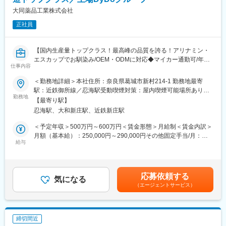
するための法的に定められた基準）研修を実施します。
・月平均残業時間10～15時間程度（ご自身の都合に合わせて調整
・入社後1か月間はマンツーマンのOJT研修を通して、品質保証部
大同薬品工業株式会社
していただけます）
でどのように業務を進めるかを覚えていただきます。
・年間休日117日（2024年度実績） 2025年度の年間休日119日
正社員
・平均有給休暇取得日数 11日／年
■キャリアパス：
・資格手当、住宅手当、家族手当、物価調整手当など福利厚生充
入社直後は上記業務をご経験に応じてお任せし、少しずつ業務の
実
【国内生産量トップクラス！最高峰の品質を誇る！アリナミン・
幅を増やしていただけます。製品の安全性と品質を担保する重要
エスカップでお馴染み/OEM・ODMに対応◆マイカー通勤可/年休
なポジションをお任せします。過去の入社者には食品業界や品質
仕事内容
変更の範囲：会社の定める業務
120日/手当充実/平均勤続年数10年以上◎】
管理のキャリアチェンジの方も多くいますので、安心してご応募
＜勤務地詳細＞本社住所：奈良県葛城市新村214-1 勤務地最寄
ください。
■業務内容：
駅：近鉄御所線／忍海駅受動喫煙対策：屋内喫煙可能場所あり変
本ポジションは、主任・係長クラスでの採用を予定しておりま
勤務地
更の範囲：会社の定める事業所
■同社に関して：
【最寄り駅】
す。現在の主任担当から、少しずつ業務を引継いでいただきま
◎同社はコーヒーや炭酸飲料などでお馴染みの“ダイドードリンコ
忍海駅、大和新庄駅、近鉄新庄駅
す。
株式会社”の設立母体会社で、60年以上にわたり医薬品を中心とす
〈メイン業務〉
＜予定年収＞500万円～600万円＜賃金形態＞月給制＜賃金内訳＞
る数多くの健康・美容飲料等のドリンク剤を中心とした研究、開
各担当者から上がってきたデータを確認頂き、出荷に伴う書類の
月額（基本給）：250,000円～290,000円その他固定手当/月：
発、製造に取り組み、ドリンク剤の受託製造トップクラスのシェ
最終確認業務を担当頂きます。
給与
15,000円～25,000円＜月給＞265,000円～315,000円＜昇給有無
ア率を誇っています。
〈ゆくゆくお任せする業務〉
＞有＜残業手当＞有＜給与補足＞■昇給：年1回（4月）■賞与：年
◎栄養ドリンクの「アリナミン7、アスパラドリンク、エスカッ
分析業務、課員の教育・指導、品質管理体制の整備に向けた取組
2回（夏・冬）(評価に応じて1.8か月～2.2か月の範囲内で変動)※昨
プ」は、当社が製造をしています。多種多様なドリンク剤の製造
等をお願いしたいと考えております。
年度実績：計4ヶ月分賃金はあくまでも目安の金額であり、選考を
が可能で、1日最大約170万本の生産が可能な設備を備えていま
応募依頼する
気になる
通じて上下する可能性があります。月給(月額)は固定手当を含めた
す。また当社は近年パウチ製品に力を入れており、医薬部外品の
（エージェントサービス）
■使用機器：
表記です。
パウチ製品は全て当社でのみ生産しています。
HPLC、GC、分光光度計、赤外分光光度計、pH計、水分計等
変更の範囲：会社の定める業務
■魅力ポイント：
締切間近
〈品質管理部について〉