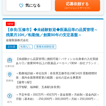
・原材料や資材の発注業務
(月額)は固定手当を含めた表記です。
応募依頼する
・取引先との納期確認、調整
気になる
（エージェントサービス）
・各種データ入力、管理業務
・製造部門との打ち合わせ
※取引先とのやり取りはメールやオンラインでの対応が中心です。
NEW
＜製品例＞
【奈良/五條市】◆未経験歓迎◆医薬品等の品質管理～
・指定医薬部外品「Angelica」シリーズ（和漢栄養ドリンク）
・「ギガントスD3000プラス」
残業月10H／転勤無／創業90年の安定基盤～
・婦人薬「ジンホル」など
金陽製薬株式会社
※全国のドラッグストアやホームセンターなどで販売される製品の
正社員
転勤なし
業種未経験歓迎
ほか、自衛隊関連商品など特徴的な製品も展開しています。奈良
県との共同開発による漢方関連製品の開発も進めています。
【未経験から品質管理に挑戦可能！パティシエ出身者の入社実績
■組織構成：
あり◎／創業90年以上の医薬品メーカー／OEM・自社ブランド製
工場全体では27名が在籍しており、そのうち生産管理部門は9名
仕事内容
品を展開】
体制です。製造部門と連携しながら、生産活動全体を支えていま
す。
＜勤務地詳細＞本社住所：奈良県五條市住川町1420 受動喫煙対
■仕事内容
策：屋内全面禁煙変更の範囲：会社の定める事業所
健康・美容ドリンクや漢方関連製品を手掛ける当社にて、品質管
勤務地
■教育体制
【最寄り駅】
理業務をお任せします。
入社後は担当社員によるマンツーマン教育を実施します。まずは
北宇智駅、福神駅、五条駅(奈良県)
品質管理とは、製品がお客様のもとへ安全に届くよう品質を守る
製品づくりの流れや生産管理の基礎を学び、在庫管理や発注業務
仕事です。栄養ドリンクや漢方関連製品などの品質を支えなが
などから段階的に担当いただきます。
＜予定年収＞350万円～450万円＜賃金形態＞月給制＜賃金内訳＞
ら、将来的には商品開発に関わる業務へ挑戦することも可能で
一人ひとりの習熟度に合わせてサポートを行うため、生産管理未
月額（基本給）：250,000円～300,000円＜月給＞250,000円～
す。
給与
経験の方も安心してスタートできる環境です◎
300,000円＜昇給有無＞有＜残業手当＞有＜給与補足＞■昇給あり