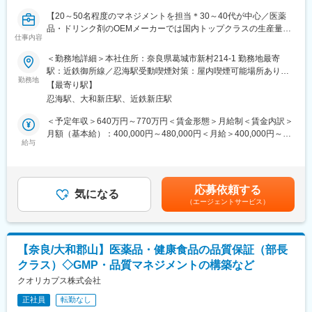
ションへご応募をされた方の再応募は不可となります。
【20～50名程度のマネジメントを担当＊30～40代が中心／医薬
品・ドリンク剤のOEMメーカーでは国内トップクラスの生産量／
変更の範囲：会社の定める業務
仕事内容
退職金制度あり】
＜勤務地詳細＞本社住所：奈良県葛城市新村214-1 勤務地最寄
■業務内容：
駅：近鉄御所線／忍海駅受動喫煙対策：屋内喫煙可能場所あり変
・課長ポジションとして生産部のマネジメント業務(部署により20
勤務地
更の範囲：無
【最寄り駅】
名～60名程度)
忍海駅、大和新庄駅、近鉄新庄駅
・各工程責任者、各課との連携
・工場設備の保全計画、新規設備の導入
＜予定年収＞640万円～770万円＜賃金形態＞月給制＜賃金内訳＞
・機械の改修計画の作成、業者対応
月額（基本給）：400,000円～480,000円＜月給＞400,000円～
・生産トラブル対応、顧客対応
給与
480,000円＜昇給有無＞有＜残業手当＞無＜給与補足＞■昇給：年
1回（4月）■賞与：年2回（夏・冬）賃金はあくまでも目安の金額
■組織構成：
であり、選考を通じて上下する可能性があります。月給(月額)は固
本社工場・各課ごとに20-60名が在籍しており、30代～40代が中
定手当を含めた表記です。
応募依頼する
心です。(男女比率8：2程度)
気になる
（エージェントサービス）
■魅力ポイント：
◎品質管理体制の強化を図り、安心・安全な製品づくりに取り組
んできました。今では業界品質最高峰の企業として絶大なる信頼
【奈良/大和郡山】医薬品・健康食品の品質保証（部長
を獲得しています。
クラス）◇GMP・品質マネジメントの構築など
◎社員の働きやすさへの投資を惜しまず、改善提案の表彰制度な
ど仕事環境の向上に対して意識高く取り組んでいます。
クオリカプス株式会社
◎医薬品・ドリンク剤のOEMメーカーとしては、国内トップクラ
正社員
転勤なし
スの生産量を誇っています。またODMにも対応しており、様々な