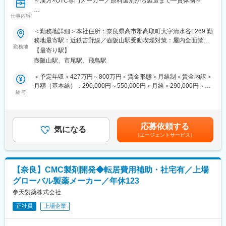
～漢方×OTC専門メーカー／原料選別から製造まで一貫体制～
仕事内容
■職務内容：
漢方に特化した医薬品の製造における「薬剤師」の資格を活かし
＜勤務地詳細＞本社住所：奈良県高市郡高取町大字清水谷1269 勤
てできるオフィス業務をお任せします。
務地最寄駅：近鉄吉野線／壺阪山駅受動喫煙対策：屋内全面禁煙
勤務地
変更の範囲：無
【最寄り駅】
■業務内容：
壺阪山駅、市尾駅、飛鳥駅
具体的には、下記内容から経験により
（1）医薬品製造業における管理薬剤師業務
＜予定年収＞427万円～800万円＜賃金形態＞月給制＜賃金内訳＞
（2）医薬品の申請・許可書類の作成
月額（基本給）：290,000円～550,000円＜月給＞290,000円～
（3）取り扱い製品に関する薬事チェック及び関連文書の保管管理
給与
550,000円＜昇給有無＞有＜残業手当＞有＜給与補足＞※提示予定
補助
年収には賞与 及び 平均残業月８ｈを含んでいます。■昇給：あり■
（4）安全管理業務
賞与：計2ヶ月分（前年度実績）賃金はあくまでも目安の金額であ
り、選考を通じて上下する可能性があります。月給(月額)は固定手
応募依頼する
研究開発部門・製造部門・品質保証部門が密に連携しながら、漢
気になる
当を含めた表記です。
（エージェントサービス）
方を中心としたOTC医薬品を生み出しています。
■配属部署・組織構成：
４名が在籍（40代メインの年齢構成）しています。
【奈良】CMC製剤開発◆転居費用補助・社宅有／上場
グローバル製薬メーカー／年休123
■キャリアの考え方：
・適性等に合わせて、お一人毎に個別に職種を検討いたします。
参天製薬株式会社
正社員
上場企業
■会社の特長：
葛根湯内服液「カコナール」をはじめとするOTC医薬品で長年の