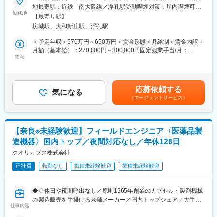
■業務概要
地最寄駅：近鉄 南大阪線／浮孔駅受動喫煙対策：屋内喫煙可能
当社の栄養ドリンク剤を海外へ展開する計画を進めており、現在
当社は漢方薬錠剤を中心としたOEM事業を展開しており、法人営
勤務地
場所あり変更の範囲：会社の定める事業所
は香港の日系企業からの引き合いを受け、取引を開始していま
【最寄り駅】
業職として製薬メーカー等のクライアントに対し、最適な製品提
す。タイ・ベトナムを中心に市場調査を進めており、海外でも需
坊城駅、大和新庄駅、浮孔駅
案や開発支援を行っていただきます。提案営業だけでなく、開発
要が拡大する栄養ドリンク分野において、日本製ならではの高品
スケジュール管理や販売動向の把握など、メーカーの多様なニー
＜予定年収＞570万円～650万円＜賃金形態＞月給制＜賃金内訳＞
質と薬事対応力が評価されています。今後は富裕層向けの試飲・
ズに寄り添った営業活動を担います。奈良本社を拠点に全国の取
月額（基本給）：270,000円～300,000円固定残業手当/月：
提案を起点に、当社の技術力を活かした他国・他地域への展開を
引先との連携や出張対応も求められます。
給与
50,000円（固定残業時間25時間0分/月）超過した時間外労働の残
目指しています。
業手当は追加支給＜月給＞320,000円～350,000円（一律手当を含
■業務詳細
む）＜昇給有無＞有＜残業手当＞有＜給与補足＞※予定年収はあく
■組織構成：
・製薬メーカーや取引先企業へのOEM製品の提案、条件交渉
までも最低ラインの金額であり、選考を通じて決定いたします。■
現在営業担当は50代2名、40代1名男性が活躍しています。現状の
応募依頼する
・医薬品開発プロジェクトにおける進捗管理およびスケジュール
気になる
賞与：年3回／実績:4.9ヶ月＋決算賞与300,000円■昇給：年1回
社員は国内営業がメインです。
（エージェントサービス）
調整
（1月）□モデル年収：年収700万円 入社5年目 主任賃金はあくま
※現状の海外輸出は専門商社に外注していますが、いずれ社内でノ
・購買部門への販売実績の確認や今後の受注見込みのヒアリング
でも目安の金額であり、選考を通じて上下する可能性がありま
ウハウを蓄積し、取引を自社で行いたいと考えています。
・プロジェクト管理や顧客要望に応じた仕様調整・社内関係部署
す。月給(月額)は固定手当を含めた表記です。
との連携
■特徴
【奈良※未経験歓迎】フィールドエンジニア〈医薬品製
健康ドリンクや美容ドリンク専門メーカーである当社は、製造委
造機器〉国内トップ／夜間対応なし／年休128日
◇営業スタイル：既存のお取引がある企業様から問い合わせ・依
託先からの高い評価得てOEM受注が拡大し現在に至ります。今後
頼を頂くことがほとんどです。
クオリカプス株式会社
も大和当帰の持つ魅力をドリンクを通して国内外に発信すべく、
◇1人あたりの担当社数：目安5～10社
各地展示会への出品やPR活動に注力中です！
正社員
転勤なし
職種未経験歓迎
業種未経験歓迎
◇出張：月1~2回程度（関西メインに担当頂きます）
◇出張エリア：主に東京・愛知・福岡 ※～2泊程度
変更の範囲：会社の定める業務
◆◇休日や夜間呼出なし／原則1965年創業のカプセル・製剤機械
※業務習得後は漢方薬以外の商品カテゴリーへの提案・営業活動も
の製造販売を手掛ける老舗メーカー／国内トップシェア／大手製
徐々に担当頂きます。
仕事内容
薬メーカーとの取引実績多数／新製品開発に注力できる環境／フ