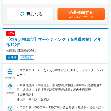
■賞与あり※年2回■役職手当主任：6,000円～賃金はあくまでも目
＜具体的な業務＞
■働き方
安の金額であり、選考を通じて上下する可能性があります。月給
・原材料や製品の試験、チェック業務
・残業は月平均10時間程度と少なく、プライベートとの両立が可
(月額)は固定手当を含めた表記です。
応募依頼する
・試験結果の記録、データ管理
気になる
能です。
（エージェントサービス）
・品質に関する文書作成
・生産管理部門は少数精鋭組織のため、一人ひとりが裁量を持ち
・分析機器の管理、点検
ながら業務に取り組んでいます。
・製造部門への品質教育
・長年勤務する社員も多く、腰を据えて働ける環境が整っていま
・品質向上に向けた改善活動
す。
NEW
【奈良／橿原市】マーケティング（管理職候補）／年
＜使用機器例＞
■キャリアパス
・高速液体クロマトグラフィー（HPLC）
休122日
生産管理の基礎を身につけた後は、徐々に担当領域を広げながら
・分光光度計
経験を積んでいただきます。将来的には生産管理部門の中核人材
佐藤薬品工業株式会社
・赤外分光光度計（FT-IR）
としての活躍を期待しています。
正社員
転勤なし
※入社時に機器の知識や使用経験は必須ではありません。先輩社員
がイチからサポートします。
■海外展開について
当社ではタイ・ベトナムを中心とした海外展開を推進していま
＜大手製薬メーカーを支える医薬品受託加工リーディングカンパ
＜製品例＞
す。安定した事業基盤のもと、新たな市場や商品開発にも積極的
ニー＞
・指定医薬部外品「Angelica」シリーズ（和漢栄養ドリンク）
に挑戦しています。
仕事内容
■職務概要：
・「ギガントスD3000プラス」
錠剤やカプセル剤などの内服固形剤を主に受託加工する当社に
・婦人薬「ジンホル」など
＜勤務地詳細＞本社住所：奈良県橿原市観音寺町9-2 勤務地最寄
変更の範囲：会社の定める業務
て、自社ブランド製品の展開と定着に向けた新たなヘルスケア商
※全国のドラッグストアやホームセンターなどで販売される製品の
駅：近鉄線／橿原神宮前駅受動喫煙対策：屋内全面禁煙
品の製品企画をお任せ致します。内外関連部署や関係会社と連携
勤務地
ほか、自衛隊関連商品など特徴的な製品も展開しています。奈良
【最寄り駅】
し商品開発業務を進めていただきます。
県との共同開発による漢方関連製品の開発も進めています。
掖上駅、玉手駅、御所駅
《具体的には》
1．商品アイデア提案
■組織構成
＜予定年収＞700万円～750万円＜賃金形態＞月給制＜賃金内訳＞
2．コンセプト開発