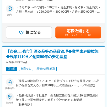
です。また今後は、海外展開にもさらに注力していき事業成長を
た。創業から70余年に亘り培ったノウハウをプラスし続け、これ
進めていくため、体制強化を目的とした採用を行います。
＜予定年収＞430万円～530万円＜賃金形態＞月給制＜賃金内訳＞
からもお客様の期待と信頼にお応えするとともに、具体的なビジ
月額（基本給）：250,000円～300,000円＜月給＞250,000円～
ョンを掲げ、全社一丸となり健康企業づくり及び経営基盤の強化
■業務内容：
給与
300,000円＜昇給有無＞有＜残業手当＞有＜給与補足＞■上記年収
に取り組み、すべての人びとの幸福実現を目指します。
国内・海外の医薬品及び、健康食品メーカー等向けの製剤関連機
は、ご本人のご年齢・ご経験・スキル・保有資格等により検討い
械（錠剤やカプセル製剤に用いるような機械）の新機種の設計・
たします。■賞与：年2回（4月、10月）支給・業績連動型賞与■出
調整・試運転を行います。
張手当:1日5000円あり※年間45万円程度賃金はあくまでも目安の
応募依頼する
月に一度程、出張で顧客先に向かい現場も感じていただけます。
気になる
金額であり、選考を通じて上下する可能性があります。月給(月額)
（エージェントサービス）
は固定手当を含めた表記です。
■業務の特徴・やりがい：
◎製剤関連機械に関する機械の制御ソフトウェアの開発業務や電
気回路の設計まで担当できる業務の幅は広いです。
【奈良/五條市】医薬品等の品質管理◆業界未経験歓迎
◎エンジニアとして電気だけでなくソフトや機械設計迄関われる
◆残業月10H／創業90年の安定基盤
ことが出来る市場価値の上がるポジションです。
◎当部門には定期的に他業界からの入社者もおり育成の風土がご
金陽製薬株式会社
ざいます。ご入社直後は管理職や先輩と業務を進めていただきま
正社員
転勤なし
業種未経験歓迎
す。
■同社製品について・特徴：
【業界未経験歓迎！／OEM・自社ブランド双方を展開／約130品
https://www.qualicaps.co.jp/product/machine/
目の品質を支える／創業90年以上の医薬品メーカー／転勤無】
◎機械の価格は2000万円台～3億円まで幅広く、業界でも国内納
仕事内容
入シェアはトップクラスです。
■仕事内容
＜勤務地詳細＞本社住所：奈良県五條市住川町1420 受動喫煙対
◎当社の製剤機械は、多機能/高機能/使いやすさ/高精度/GMP対応
健康・美容ドリンクや漢方関連製品を手掛ける当社にて、品質管
策：屋内全面禁煙変更の範囲：会社の定める事業所
可能といった特長を持ち、カプセル/錠剤の一貫した製造ラインに
理業務をお任せします。約130品目を取り扱っており、幅広い試
勤務地
対応しています。
【最寄り駅】
験・品質管理業務に携われる環境です。将来的には商品開発に関