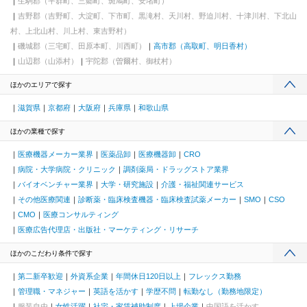
生駒郡（平群町、三郷町、斑鳩町、安堵町）
吉野郡（吉野町、大淀町、下市町、黒滝村、天川村、野迫川村、十津川村、下北山
村、上北山村、川上村、東吉野村）
磯城郡（三宅町、田原本町、川西町）
高市郡（高取町、明日香村）
山辺郡（山添村）
宇陀郡（曽爾村、御杖村）
ほかのエリアで探す
滋賀県
京都府
大阪府
兵庫県
和歌山県
ほかの業種で探す
医療機器メーカー業界
医薬品卸
医療機器卸
CRO
病院・大学病院・クリニック
調剤薬局・ドラッグストア業界
バイオベンチャー業界
大学・研究施設
介護・福祉関連サービス
その他医療関連
診断薬・臨床検査機器・臨床検査試薬メーカー
SMO
CSO
CMO
医療コンサルティング
医療広告代理店・出版社・マーケティング・リサーチ
ほかのこだわり条件で探す
第二新卒歓迎
外資系企業
年間休日120日以上
フレックス勤務
管理職・マネジャー
英語を活かす
学歴不問
転勤なし（勤務地限定）
服装自由
女性活躍
社宅・家賃補助制度
上場企業
中国語を活かす