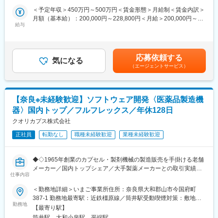
＜予定年収＞450万円～500万円＜賃金形態＞月給制＜賃金内訳＞
■業務詳細：
月額（基本給）：200,000円～228,800円＜月給＞200,000円～
（1）社内業務
給与
228,800円＜昇給有無＞有＜残業手当＞有＜給与補足＞■上記は想
営業といっても、3分の2は社内業務となり、海外国とのリレーシ
定年収です※経験、スキル、年齢を考慮の上、同社規定により優遇
ョン、契約書作成などをお任せします。
賃金はあくまでも目安の金額であり、選考を通じて上下する可能
・輸出取引における仕入れ先や通関企業との折衝や書類作成
性があります。月給(月額)は固定手当を含めた表記です。
応募依頼する
・得意先への注文書、注文請書、請求書他の作成、提出受領
気になる
（エージェントサービス）
・現地行政への医薬品申請、サプリメント製品登録における各種
書類準備
（2）海外営業
・まずは上司と同行して海外出張（アプローチ先としては、既に
【奈良※未経験歓迎】ソフトウェア開発〈医薬品製造機
取引のあるベトナム、カンボジア、中国、モンゴル等で）
器〉国内トップ／フルフレックス／年休128日
・ゆくゆくは、インドやウズベキスタン等の新規の重点国に販路
を拡大していきます。
クオリカプス株式会社
※半期に1回（期間：少なくて1週間～3週間）程の海外出張があり
正社員
転勤なし
職種未経験歓迎
業種未経験歓迎
ます。
■組織構成：
◆◇1965年創業のカプセル・製剤機械の製造販売を手掛ける老舗
5名(男性2名、女性3名)の部署ですが、現在管理職2名での業務と
メーカー／国内トップシェア／大手製薬メーカーとの取引実績多
なっています。※育休中のため3名不在
仕事内容
数／新製品開発に注力できる環境／フルフレックス・リモート勤
務可／年休128日でワークライフバランス◎◆◇
＜勤務地詳細＞いまご事業所住所：奈良県大和郡山市今国府町
■会社の特徴：
387-1 勤務地最寄駅：近鉄橿原線／筒井駅受動喫煙対策：敷地内
当社は、1947年の創業以来、内服固形剤における製造技術の研鑽
■採用背景：
勤務地
全面禁煙
並びに品質管理の向上に励み、医薬品受託加工業界のリーディン
【最寄り駅】
現在、お客様からの引き合いが増加しており、対応力強化が急務
グカンパニーとして、お客様のニーズに真摯にこたえてきまし
筒井駅、大和小泉駅、平端駅