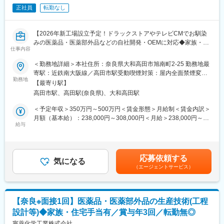
方製剤、トローチ、かぜ薬、胃腸薬など自社ブランド商品に加え
正社員
転勤なし
て、様々なお客様のニーズに対応したPB製品を開発・供給してい
ます。
【2026年新工場設立予定！ドラックストアやテレビCMでお馴染
■キャリアパス：
みの医薬品・医薬部外品などの自社開発・OEMに対応◆家族・住
同社は全社的に若い世代が活躍しているため、入社時は若手の方
仕事内容
宅手当有り／マイカー通勤可／長期就業が叶う環境◎】
でも、ゆくゆくは、ご経験・能力により責任者を目指すことので
＜勤務地詳細＞本社住所：奈良県大和高田市旭南町2-25 勤務地最
きる環境です。
■採用背景：
寄駅：近鉄南大阪線／高田市駅受動喫煙対策：屋内全面禁煙変更
また、後輩や部下を育成する管理職として活躍することも可能の
業務拡大に伴い、26年度に新工場を設立予定です。そのため今回
勤務地
の範囲：会社の定める事業所
ため、ご自身のキャリアを広げていただけます。
【最寄り駅】
は増員募集を行い、組織の体制強化を図ります。
高田市駅、高田駅(奈良県)、大和高田駅
■組織について：
■業務内容：
＜予定年収＞350万円～500万円＜賃金形態＞月給制＜賃金内訳＞
平均年齢は20代～30代で構成されています。中途で入社した社員
医薬品及び医薬部外品の製造及び販売を行っている当社にて、以
月額（基本給）：238,000円～308,000円＜月給＞238,000円～
が多く、馴染みやすい環境です。
下の業務をお任せします。
給与
308,000円＜昇給有無＞有＜残業手当＞有＜給与補足＞※面接を通
先輩社員の教育のもと、ご経験に応じて少しずつお任せしていく
して、スキル・経験等を考慮のうえ月給を決定します。※上記の他
■同社の魅力：
予定です。
に、物価調整手当、資格手当、家族手当、住宅手当、通勤手当、
◎最終製品までの一貫製造や、OEM製造に対応できるように製造
※当社の開発品目の大部分が内服固形錠剤となります。
役職手当、皆勤手当、残業手当などあり■賞与：年3回（4、8、12
設備の充実や管理体制の強化に努めています。
応募依頼する
・製剤化検討（試作・品質評価・安定性試験）
気になる
月）■昇給：年1回（4月）賃金はあくまでも目安の金額であり、
◎自社開発により、特徴ある医薬品の製造販売を目指し商品開
（エージェントサービス）
・工業化検討（スケールアップ検討、バリデーション）
選考を通じて上下する可能性があります。月給(月額)は固定手当を
発・製造技術研究にも日々努力しています。
・分析法開発（妥当性検討・バリデーション）
含めた表記です。
◎GMP適応工場として認定を受け、日本国内だけでなく海外向け
・承認申請業務（新規開発品目の許認可業務）
の製品の製造も行っています。
【奈良※面接1回】医薬品・医薬部外品の生産技術(工程
■製品紹介：
■働き方魅力：
設計等)◆家族・住宅手当有／賞与年3回／転勤無◎
ドラックストアやテレビCMで聴き馴染みのある、ビタミン剤、漢
ワークライフバランスを整えながら、長期就業が叶う環境です。
方製剤、トローチ、かぜ薬、胃腸薬など自社ブランド商品に加え
寧薬化学工業株式会社