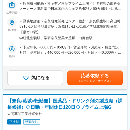
実績を持つ漢方に強いメーカーです。
～転居費用補助・社宅有／東証プライム上場／世界有数の眼科薬
平成17年（西暦2005年）の新工場建設以降も設備投資を続け、新
メーカー／眼科薬で日本国内のシェア約40%／60カ国以上に拠点
製品ラインや物流倉庫の増設など、成長投資を積極的に行ってい
仕事内容
を持つ日本発グローバル企業／就業環境◎～
ます。
＜勤務地詳細＞奈良研究開発センター住所：奈良県生駒市高山町
「進取・持続・感謝」の社訓のもと、社員の物心両面の幸福と、
■業務内容：
8916-16 勤務地最寄駅：近鉄けいはんな線／学研北生駒駅受動喫
人々の健康への貢献を両立させる姿勢を大切にしており、腰を据
製品開発本部 製剤開発グループに所属し、製剤開発担当者とし
勤務地
煙対策：屋内全面禁煙変更の範囲：会社の定める事業所
えて専門性を高めたい薬剤師の方に適した環境です。
【最寄り駅】
て、眼科疾患の薬剤治療を変えるような革新的な新規製剤技術の
学研北生駒駅、学研奈良登美ケ丘駅、白庭台駅
獲得を推進し、未充足ニーズを満たす製品開発、及びバイオロジ
変更の範囲：会社の定める業務
クス製品等の新規モダリティ製品開発を推進いただきます。
＜予定年収＞600万円～850万円＜賃金形態＞月給制＜賃金内訳＞
- 新規製剤技術獲得にともなう評価計画の立案及び実行
月額（基本給）：440,000円～620,000円＜月給＞440,000円～
- 最新の規制に基づいた医薬品の設計
給与
620,000円＜昇給有無＞有＜残業手当＞有＜給与補足＞※経験・能
- 製剤設計のリスクアセスメントの実施
力等を考慮の上、当社規定により決定します。■賞与：年1回支給
- 社内外のパートナーと連携・協働による製剤開発のリード、計画
■基本給改定：年1回（4月）賃金はあくまでも目安の金額であ
的かつ確実な承認取得や安定供給に向けた技術移転
り、選考を通じて上下する可能性があります。月給(月額)は固定手
応募依頼する
- 患者さんの未充足ニーズや医療現場の課題への対応、各地域の患
気になる
当を含めた表記です。
（エージェントサービス）
者ニーズを捉えた製剤改良、製剤技術やLCMの立案
■当社について：
Santenは、眼科医療に特化した130年の歴史を持つ製薬企業で
【奈良/葛城※転勤無】医薬品・ドリンク剤の製造職（課
す。日本発のグローバル企業として60カ国以上に拠点を持ち、目
長候補）◇日勤・年間休日120日◇プライム上場G
の健康のために様々な革新的な治療法とデジタルソリューション
を提供し、世界中の人々の視覚に関わる社会問題に取り組んでい
大同薬品工業株式会社
ます。
正社員
転勤なし
※直近１年以内に自己応募、または他人材紹介会社含めて、同ポジ