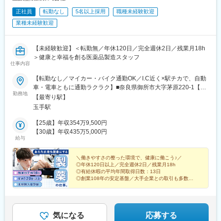
正社員
転勤なし
5名以上採用
職種未経験歓迎
業種未経験歓迎
【未経験歓迎】＜転勤無／年休120日／完全週休2日／残業月18h
＞健康と幸福を創る医薬品製造スタッフ
仕事内容
【転勤なし／マイカー・バイク通勤OK／I.C近く×駅チカで、自動
車・電車ともに通勤ラクラク】■奈良県御所市大字茅原220-1【ア
勤務地
クセス】◎JR和歌山線 玉手駅より徒歩約10分◎近鉄御所線 御所
【最寄り駅】
駅より徒歩約25分◎京奈和道路（大和御所道路） 御所ICを降りて
玉手駅
右方向約1分※受動喫煙対策：屋外喫煙所あり※無料駐車場完備
【25歳】年収354万9,500円
【30歳】年収435万5,000円
給与
＼働きやすさの整った環境で、健康に働こう♪／
◎年休120日以上／完全週休2日／残業月18h
◎有給休暇の平均年間取得日数：13日
◎創業108年の安定基盤／大手企業との取引も多数！
◎賞与年3回（昨年度実績4カ月分）
◎手当・福利厚生充実／転勤なし
気になる
応募する