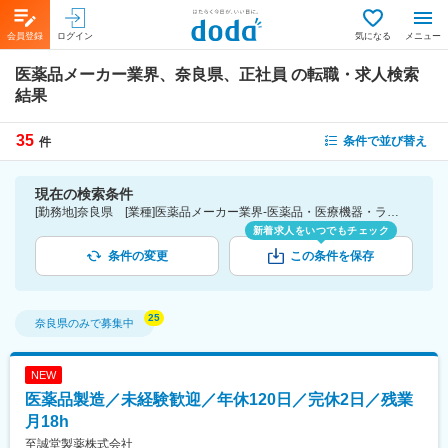
会員登録
ログイン
気になる
メニュー
医薬品メーカー業界、奈良県、正社員
の転職・求人検索
結果
35
条件で並び替え
件
現在の検索条件
[勤務地]奈良県 [業種]医薬品メーカー業界-医薬品・医療機器・ライフサイエンス・医療系サービス [雇用形態]正社員
新着求人をいつでもチェック
条件の変更
この条件を保存
奈良県
のみで募集中
NEW
医薬品製造／未経験歓迎／年休120日／完休2日／残業
月18h
至誠堂製薬株式会社