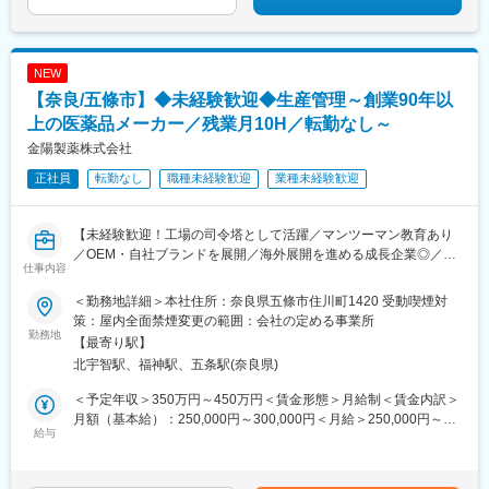
NEW
【奈良/五條市】◆未経験歓迎◆生産管理～創業90年以
上の医薬品メーカー／残業月10H／転勤なし～
金陽製薬株式会社
正社員
転勤なし
職種未経験歓迎
業種未経験歓迎
【未経験歓迎！工場の司令塔として活躍／マンツーマン教育あり
／OEM・自社ブランドを展開／海外展開を進める成長企業◎／残
仕事内容
業月10H／転勤無】
＜勤務地詳細＞本社住所：奈良県五條市住川町1420 受動喫煙対
■仕事内容
策：屋内全面禁煙変更の範囲：会社の定める事業所
栄養ドリンクや漢方関連製品を展開する当社にて、生産管理業務
勤務地
【最寄り駅】
をお任せします。生産管理は、製品づくりがスムーズに進むよう
北宇智駅、福神駅、五条駅(奈良県)
製造スケジュールや原材料の手配を行う仕事です。製造部門や取
引先と連携しながら、モノづくりを支えていただきます。
＜予定年収＞350万円～450万円＜賃金形態＞月給制＜賃金内訳＞
月額（基本給）：250,000円～300,000円＜月給＞250,000円～
＜具体的な業務＞
給与
300,000円＜昇給有無＞有＜残業手当＞有＜給与補足＞■昇給あり
・原材料や資材の在庫確認
■賞与あり※年2回■役職手当主任：6,000円～賃金はあくまでも目
・製造スケジュールの調整
安の金額であり、選考を通じて上下する可能性があります。月給