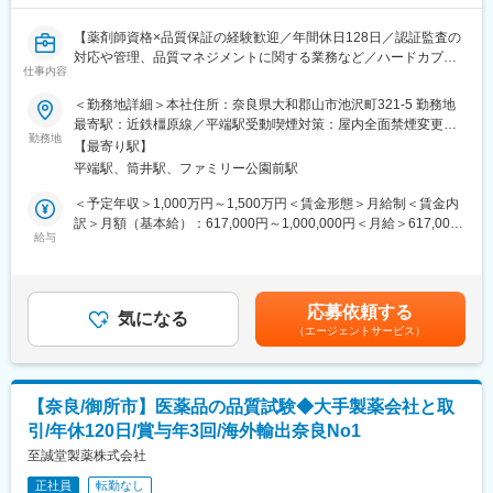
メーカー様の製品に携わって頂けます。
◎ダイドーグループHD100%出資会社で、安定して長期就業が可
【薬剤師資格×品質保証の経験歓迎／年間休日128日／認証監査の
能です。
対応や管理、品質マネジメントに関する業務など／ハードカプセ
◎持株会や財形貯蓄、人間ドック費用補助等の福利厚生や様々な
仕事内容
ルの世界トップクラスシェア】
休暇制度をご自身のライフスタイルに合わせてご活用頂けます。
＜勤務地詳細＞本社住所：奈良県大和郡山市池沢町321-5 勤務地
海外親会社と直接連携し、当社が製造している医薬品・健康食品
最寄駅：近鉄橿原線／平端駅受動喫煙対策：屋内全面禁煙変更の
■同社に関して：
用カプセルの工場品質を横断的に統括するポジション。
勤務地
範囲：会社の定める事業所
◎同社はコーヒーや炭酸飲料などでお馴染みの“ダイドードリンコ
【最寄り駅】
薬剤師資格・GMP経験を基盤に、品質管理部部長として長期的に
株式会社”の設立母体会社で、60年以上にわたり医薬品を中心とす
平端駅、筒井駅、ファミリー公園前駅
役割を維持しながら活躍できる環境です。
る数多くの健康・美容飲料等のドリンク剤を中心とした研究、開
現在は薬事課の課長が部長を兼任しているため、入社後は即戦力
＜予定年収＞1,000万円～1,500万円＜賃金形態＞月給制＜賃金内
発、製造に取り組み、ドリンク剤の受託製造トップクラスのシェ
としてこれまでの経験を活かし、マネジメントいただけることを
訳＞月額（基本給）：617,000円～1,000,000円＜月給＞617,000
ア率を誇っています。
期待しています。
給与
円～1,000,000円＜昇給有無＞有＜残業手当＞有＜給与補足＞※ご
◎栄養ドリンクの「アリナミン7、アスパラドリンク、エスカッ
本人のご年齢・ご経験・スキル・保有資格等により検討いたしま
プ」は、当社が製造をしています。多種多様なドリンク剤の製造
■業務内容
す。■賞与：年2回(4月・10月）支給・業績連動型賞与賃金はあく
が可能で、1日最大約170万本の生産が可能な設備を備えていま
◇品質・製品安全
までも目安の金額であり、選考を通じて上下する可能性がありま
す。
応募依頼する
・カプセルの製造品質および製品安全性の統括
気になる
す。月給(月額)は固定手当を含めた表記です。
（エージェントサービス）
・品質認証の維持および監査対応
変更の範囲：会社の定める業務
◇品質マネジメント
・QMS運用全体の統括（監査／CAPA／逸脱管理）
・顧客対応および品質改善の推進
【奈良/御所市】医薬品の品質試験◆大手製薬会社と取
◇規制対応・品質文化
引/年休120日/賞与年3回/海外輸出奈良No1
・GMPおよび各国規制への準拠責任
・当局対応・査察対応の統括
至誠堂製薬株式会社
・全社品質文化の推進
正社員
転勤なし