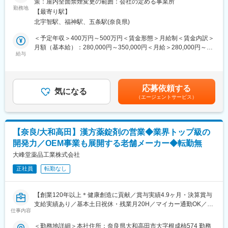
策：屋内全面禁煙変更の範囲：会社の定める事業所
当社の栄養ドリンク剤を海外へ展開する計画を進めており、現在
・メーカーへの直取引もしくは専門商社との営業を行っていただ
勤務地
は香港の日系企業からの引き合いを受け、取引を開始していま
【最寄り駅】
きます。
す。タイ・ベトナムを中心に市場調査を進めており、海外でも需
北宇智駅、福神駅、五条駅(奈良県)
＜具体的には＞
要が拡大する栄養ドリンク分野において、日本製ならではの高品
・商談について：
＜予定年収＞400万円～500万円＜賃金形態＞月給制＜賃金内訳＞
質と薬事対応力が評価されています。今後は富裕層向けの試飲・
既存顧客への営業がほとんどで、新製品の提案、価格交渉やカタ
月額（基本給）：280,000円～350,000円＜月給＞280,000円～
提案を起点に、当社の技術力を活かした他国・他地域への展開を
ログを持参した製品の紹介や営業などを行います。
給与
350,000円＜昇給有無＞有＜残業手当＞有＜給与補足＞■昇給あり
目指しています。
またOEMの受注の場合には、メーカーの方から製品のニーズにつ
■賞与あり※年2回賃金はあくまでも目安の金額であり、選考を通
いてのヒアリングを行い、処方に向けて準備を行います。
じて上下する可能性があります。月給(月額)は固定手当を含めた表
■組織構成：
・出張：1w,2wに1回のペースで発生します。宿泊有で関東（東
記です。
現在営業担当は50代2名、40代1名男性が活躍しています。現状の
応募依頼する
京・北関東）の顧客のもとへ伺います。
気になる
社員は国内営業がメインです。
（エージェントサービス）
・海外輸出…基本専門商社を通じたやり取りです。メールや電話
※現状の海外輸出は専門商社に外注していますが、いずれ社内でノ
でのやり取りがメインで、輸出に関わる手続きなどは別部署が行
ウハウを蓄積し、取引を自社で行いたいと考えています。
います。
※入社後1年ほど、当社製品を学ぶために製造での勤務を行ってい
■特徴
【奈良/大和高田】漢方薬錠剤の営業◆業界トップ級の
ただきます。
健康ドリンクや美容ドリンク専門メーカーである当社は、製造委
開発力／OEM事業も展開する老舗メーカー◆転勤無
託先からの高い評価得てOEM受注が拡大し現在に至ります。今後
■製品（栄養ドリンク）について：
大峰堂薬品工業株式会社
も大和当帰の持つ魅力をドリンクを通して国内外に発信すべく、
・製造している品目：約130品目あります。
各地展示会への出品やPR活動に注力中です！
正社員
転勤なし
・主力：「Angelica」シリーズ（和漢栄養ドリンク）
全国の自衛隊（陸海空）の基地（駐屯地）でも当社の栄養ドリン
変更の範囲：会社の定める業務
クが取り扱われています。
【創業120年以上＊健康創造に貢献／賞与実績4.9ヶ月・決算賞与
・OEM：全国のドラッグストアやスーパーなどに展開しており、
支給実績あり／基本土日祝休・残業月20H／マイカー通勤OK／家
身近なところに広く流通しています！
仕事内容
族・住宅手当など豊富な手当有り】
＜勤務地詳細＞本社住所：奈良県大和高田市大字根成柿574 勤務
■今後の事業について