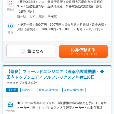
ルフレックス・リモート勤務可／年休128日でワークライフバラ
＜勤務地詳細＞いまご事業所住所：奈良県大和郡山市今国府町
■扱うサービス
ンス◎◆◇
387-1 勤務地最寄駅：近鉄橿原線／筒井駅受動喫煙対策：敷地内
・漢方薬錠剤のOEM製造（医薬品・医薬部外品・健康食品・化粧
勤務地
全面禁煙変更の範囲：無
品）
【最寄り駅】
■採用背景
・生薬由来の新素材開発
筒井駅、大和小泉駅、平端駅
現在、お客様からの引き合いが増加しており、対応力強化が急務
です。また今後は、海外展開にもさらに注力していき事業成長を
＜予定年収＞500万円～600万円＜賃金形態＞月給制＜賃金内訳＞
■組織構成
進めていくため、体制強化を目的とした採用を行います。
月額（基本給）：280,000円～350,000円＜月給＞280,000円～
2名（40代～50代）
給与
350,000円＜昇給有無＞有＜残業手当＞有＜給与補足＞■上記年収
■業務内容
は、ご本人のご年齢・ご経験・スキル・保有資格等により検討い
■業務の魅力
・お客様とのスケジュール調整
たします。■賞与：年2回（4月、10月）支給・業績連動型賞与■出
120年以上の歴史ある企業で研究開発力を活かし、健康分野への
・工事仕様書、工事計画書の作成
張手当:1日5000円あり※年間45万円程度賃金はあくまでも目安の
貢献が実感できます。大手製薬メーカーやドラッグストアチェー
応募依頼する
・工事報告書の作成
気になる
金額であり、選考を通じて上下する可能性があります。月給(月額)
ンとの取引も多く、業界の最前線で提案力・調整力を磨けます。
（エージェントサービス）
・部品の発注及び出荷
は固定手当を含めた表記です。
・印字テスト 等
■企業の特徴/魅力
大峰堂薬品工業株式会社は、1900年創業の漢方薬メーカーです。
■業務の特徴・やりがい
医療用・一般用漢方薬を中心に、医薬品や健康関連製品の研究開
【奈良】フィールドエンジニア〈医薬品製造機器〉◆
「セミオーダーメイド方式」を採用しており、お客様ニーズに応
発・製造を行っており、大手製薬メーカー向けOEM事業も展開し
国内トップシェア／フルフレックス／年休128日
える新製品開発を行えることが同社の強みです。
ています。生薬の調達から製剤化、包装までを自社で一貫して手
そのため、フィールドエンジニア業務においても、機械構造の理
クオリカプス株式会社
掛ける体制を強みとし、高品質な製品を安定的に供給していま
解が不可欠です。改良が必要な際は、機械ごとに原因を探りなが
す。特に医療用漢方錠剤分野では高いシェアを誇り、国内のみな
正社員
転勤なし
職種未経験歓迎
業種未経験歓迎
ら仕組みを把握し、業務を進めることで、技術的なスキルアップ
らず海外市場への展開にも積極的に取り組む研究開発型企業で
が可能です。
す。
◆◇1965年創業のカプセル・製剤機械の製造販売を手掛ける老舗
■入社後の流れ
変更の範囲：会社の定める業務
メーカー／国内トップシェア／大手製薬メーカーとの取引実績多
入社後は現場先輩社員のOJT(半年～1年間)のもと、少しづつ同社
仕事内容
数／新製品開発に注力できる環境／フルフレックス・リモート勤