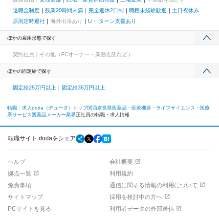
退職金制度
残業20時間未満
完全週休2日制
職種未経験歓迎
土日祝休み
原則定時退社
海外出張あり
U・Iターン支援あり
ほかの雇用形態で探す
契約社員
その他（FCオーナー・業務委託など）
ほかの固定給で探す
固定給25万円以上
固定給35万円以上
転職・求人doda（デューダ）トップ
関西
奈良県
医薬品・医療機器・ライフサイエンス・医療
系サービス
医薬品メーカー業界
正社員の転職・求人情報
転職サイト dodaをシェア
ヘルプ
会社概要
拠点一覧
利用規約
免責事項
通信に関する情報の利用について
サイトマップ
採用を検討中の方へ
PCサイトを見る
利用者データの外部送信