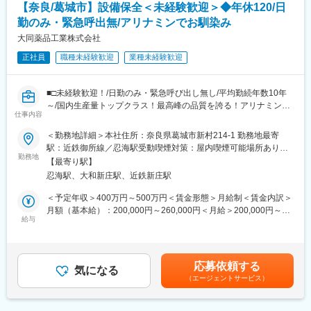
【奈良/葛城市】設備保全＜未経験歓迎＞◆年休120/日
◎細分化して担当に就くのではなく、幅広く品質管理業務全般に
携わることが出来るため、挑戦・勉強できる機会が多くスキルア
勤のみ・緊急呼出無/アリナミンでお馴染み
ップが叶う環境です。
大同薬品工業株式会社
◎品質管理体制の強化を図り、安心・安全な製品づくりに取り組
正社員
職種未経験歓迎
業種未経験歓迎
んできました。今では業界品質最高峰の企業として絶大なる信頼
を獲得しています。
〈同社について〉
■□未経験歓迎！/日勤のみ・緊急呼び出し無し/平均勤続年数10年
◎医薬品・ドリンク剤のOEMメーカーとしては、国内トップクラ
～/国内生産量トップクラス！最高峰の品質を誇る！アリナミン・
スの生産量を誇っています。またODMにも対応しており、様々な
仕事内容
エスカップでお馴染み■□
メーカー様の製品に携わって頂けます。
◎ダイドーグループHD100%出資会社で、安定して長期就業が可
＜勤務地詳細＞本社住所：奈良県葛城市新村214-1 勤務地最寄
■業務内容：
能です。
駅：近鉄御所線／忍海駅受動喫煙対策：屋内喫煙可能場所あり変
当社の本社工場の生産技術課で、工場内のユーティリティ保全を
勤務地
◎持株会や財形貯蓄、人間ドック費用補助等の福利厚生や様々な
更の範囲：会社の定める事業所
【最寄り駅】
メインでお任せします。
休暇制度をご自身のライフスタイルに合わせてご活用頂けます。
忍海駅、大和新庄駅、近鉄新庄駅
＜具体的には＞
・ユーティリティ機器（水設備、ボイラー、コンプレッサー）の
■同社に関して：
＜予定年収＞400万円～500万円＜賃金形態＞月給制＜賃金内訳＞
保全、点検
◎同社はコーヒーや炭酸飲料などでお馴染みの“ダイドードリンコ
月額（基本給）：200,000円～260,000円＜月給＞200,000円～
・機械、計器類の校正／点検記録書の発行
給与
株式会社”の設立母体会社で、60年以上にわたり医薬品を中心とす
260,000円＜昇給有無＞有＜残業手当＞有＜給与補足＞■賃金はあ
・修理外注業者とのコミュニケーション
る数多くの健康・美容飲料等のドリンク剤を中心とした研究、開
くまでも目安の金額であり、選考を通じて上下する可能性があり
・予備部品の管理等
発、製造に取り組み、ドリンク剤の受託製造トップクラスのシェ
ます。■昇給：年1回（4月）（平均1.5%程）■賞与：・年2回（夏
※機械修理については、簡単な修理は行いますが、基本的には外注
ア率を誇っています。
／冬）（評価に応じて1.8か月～2.2か月の範囲内で変動）※昨年度
応募依頼する
しています。
気になる
◎栄養ドリンクの「アリナミン7、アスパラドリンク、エスカッ
実績：計4ヶ月分賃金はあくまでも目安の金額であり、選考を通じ
（エージェントサービス）
プ」は、当社が製造をしています。多種多様なドリンク剤の製造
て上下する可能性があります。月給(月額)は固定手当を含めた表記
■働き方
が可能で、1日最大約170万本の生産が可能な設備を備えていま
です。
・日勤のみ、夜勤はありません。
す。