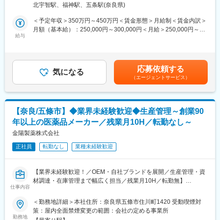
北宇智駅、福神駅、五条駅(奈良県)
わる業務にも挑戦可能です。
■入社後の流れ：
＜具体的な業務＞
＜予定年収＞350万円～450万円＜賃金形態＞月給制＜賃金内訳＞
未経験の方でも安心してスタートできるよう、入社後は先輩スタ
・原材料、製品の試験・分析業務
月額（基本給）：250,000円～300,000円＜月給＞250,000円～
ッフによるOJTで基礎から丁寧にサポートします(半年～1年)。
・QC工程表の作成、維持、管理
給与
300,000円＜昇給有無＞有＜残業手当＞有＜給与補足＞■昇給あり
業務の進め方や必要な知識は、実際の仕事を通して無理なく覚え
・標準書の作成、更新
■賞与あり※年2回■役職手当主任：6,000円～賃金はあくまでも目
ていただけるように段階的にお教えますので、わからないことが
・分析機器の管理、点検
安の金額であり、選考を通じて上下する可能性があります。月給
あればいつでも質問できる環境です。
・試験データの取りまとめ
(月額)は固定手当を含めた表記です。
応募依頼する
・製造部門への品質教育
気になる
■組織構成：
（エージェントサービス）
・各種品質関連文書の管理
約30名が在籍しています。
＜使用機器＞
■同社について：
・高速液体クロマトグラフィー（HPLC）
・2023年10月よりフランスの大手原料メーカーであるロケット社
【奈良/五條市】◆業界未経験歓迎◆生産管理～創業90
・分光光度計
の傘下に入りました。
年以上の医薬品メーカー／残業月10H／転勤なし～
・赤外分光光度計（FT-IR）
・同社は「製剤関連機械」（国内トップシェア）、「ハードカプ
・水分滴定装置
金陽製薬株式会社
セル」（医薬品用カプセル世界シェア2位）2本の事業を有してい
・真空乾燥機 など
るニッチトップなグローバル企業です。
正社員
転勤なし
業種未経験歓迎
＜製品例＞
・指定医薬部外品「Angelica」シリーズ（和漢栄養ドリンク）
【業界未経験歓迎！／OEM・自社ブランドを展開／生産管理・資
・「ギガントスD3000プラス」
材調達・在庫管理まで幅広く担当／残業月10H／転勤無】
・婦人薬「ジンホル」など
仕事内容
※全国のドラッグストアやホームセンターなどで販売される製品の
■仕事内容
＜勤務地詳細＞本社住所：奈良県五條市住川町1420 受動喫煙対
ほか、自衛隊関連商品など特徴的な製品も展開しています。奈良
栄養ドリンクや漢方関連製品を展開する当社にて、生産管理業務
策：屋内全面禁煙変更の範囲：会社の定める事業所
県との共同開発による漢方関連製品の開発も進めています。
をお任せします。生産計画の立案から資材調達、在庫管理まで担
勤務地