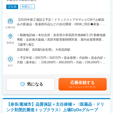
・月平均残業時間10～15時間程度（ご自身の都合に合わせて調整
て、様々なお客様のニーズに対応したPB製品を開発・供給してい
していただけます）
正社員
転勤なし
ます。
・年間休日117日（2024年度実績） 2025年度の年間休日119日
・平均有給休暇取得日数 11日／年
■キャリアパス：
・資格手当、住宅手当、家族手当、物価調整手当など福利厚生充
【2026年新工場設立予定！ドラックストアやテレビCMでお馴染
同社は全社的に若い世代が活躍しているため、入社時は若手の方
実
みの医薬品・医薬部外品などの自社開発・OEMに対応◆家族・住
でも、ゆくゆくは、ご経験・能力により責任者を目指すことので
仕事内容
宅手当有り／マイカー通勤可／長期就業が叶う環境◎】
きる環境です。
変更の範囲：会社の定める業務
＜勤務地詳細＞本社住所：奈良県大和高田市旭南町2-25 勤務地最
また、後輩や部下を育成する管理職として活躍することも可能の
■採用背景：
寄駅：近鉄南大阪線／高田市駅受動喫煙対策：屋内全面禁煙変更
ため、ご自身のキャリアを広げていただけます。
業務拡大に伴い、26年度に新工場を設立予定です。そのため今回
勤務地
の範囲：会社の定める事業所
【最寄り駅】
は増員募集を行い、組織の体制強化を図ります。
■組織について：
高田市駅、高田駅(奈良県)、大和高田駅
平均年齢は20代～30代で構成されています。中途で入社した社員
■業務内容：
＜予定年収＞350万円～500万円＜賃金形態＞月給制＜賃金内訳＞
が多く、馴染みやすい環境です。
医薬品及び医薬部外品の製造及び販売を行っている当社にて、以
月額（基本給）：238,000円～308,000円＜月給＞238,000円～
下の業務をお任せします。
給与
308,000円＜昇給有無＞有＜残業手当＞有＜給与補足＞※面接を通
■同社の魅力：
先輩社員の教育のもと、ご経験に応じて少しずつお任せしていく
して、スキル・経験等を考慮のうえ月給を決定します。※上記の他
◎最終製品までの一貫製造や、OEM製造に対応できるように製造
予定です。
に、物価調整手当、資格手当、家族手当、住宅手当、通勤手当、
設備の充実や管理体制の強化に努めています。
※当社の開発品目の大部分が内服固形錠剤となります。
役職手当、皆勤手当、残業手当などあり■賞与：年3回（4、8、12
◎自社開発により、特徴ある医薬品の製造販売を目指し商品開
応募依頼する
・製造工程設計（新規プロセスの設計、既存プロセスの変更）
気になる
月）■昇給：年1回（4月）賃金はあくまでも目安の金額であり、
発・製造技術研究にも日々努力しています。
（エージェントサービス）
・新規製品の立ち上げ（試作検討、バリデーション）
選考を通じて上下する可能性があります。月給(月額)は固定手当を
◎GMP適応工場として認定を受け、日本国内だけでなく海外向け
・GMP文書の作成（医薬品製品標準、各種SOPの作成）
含めた表記です。
の製品の製造も行っています。
・生産計画（生産スケジュール調整）
■働き方魅力：
【奈良/葛城市】品質保証＜主任候補＞〈医薬品・ドリ
■製品紹介：
ワークライフバランスを整えながら、長期就業が叶う環境です。
ンク剤受託製造トップクラス〉上場DyDoグループ
ドラックストアやテレビCMで聴き馴染みのある、ビタミン剤、漢
・月平均残業時間10～15時間程度（ご自身の都合に合わせて調整