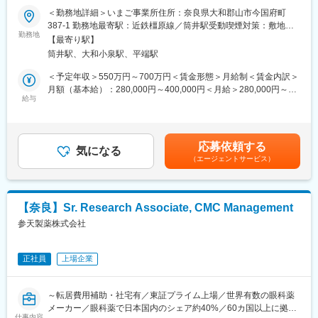
のフィールドエンジニア業務を学んでいただきます。ゆくゆくは
務可／年休128日でワークライフバランス◎◆◇
＜勤務地詳細＞いまご事業所住所：奈良県大和郡山市今国府町
簡単な部品の設計や、図面の作成をお任せする可能性もございま
387-1 勤務地最寄駅：近鉄橿原線／筒井駅受動喫煙対策：敷地内
す。
■採用背景：
勤務地
全面禁煙
【最寄り駅】
現在、お客様からの引き合いが増加しており、対応力強化が急務
■働き方
筒井駅、大和小泉駅、平端駅
です。また今後は、海外展開にもさらに注力していき事業成長を
・夜間、休日対応は基本なし
進めていくため、体制強化を目的とした採用を行います。
＜予定年収＞550万円～700万円＜賃金形態＞月給制＜賃金内訳＞
・直行直帰可能。年間出張は90日程度で、1泊～2週間程度の期間/
月額（基本給）：280,000円～400,000円＜月給＞280,000円～
回
■業務内容：
給与
400,000円＜昇給有無＞有＜残業手当＞有＜給与補足＞■上記年収
・所属グループによって、国内外の出張エリアが決定します。
・お客様とのスケジュール調整
は、ご本人のご年齢・ご経験・スキル・保有資格等により検討い
・工事仕様書、工事計画書の作成
たします。■賞与：年2回（4月、10月）支給・業績連動型賞与■出
■組織構成
・工事報告書の作成
張手当:1日5000円あり※年間45万円程度賃金はあくまでも目安の
約30名が在籍しています。生産している機械別に1から4のグルー
応募依頼する
・部品の発注及び出荷
気になる
金額であり、選考を通じて上下する可能性があります。月給(月額)
プに分かれています。
（エージェントサービス）
・印字テスト 等
は固定手当を含めた表記です。
※直行直帰可能。年間出張は90日程度で、1泊～2週間程度の期間/
■同社について
回です。
・2023年10月よりフランスの大手原料メーカーであるロケット社
※所属グループによって、国内外の出張エリアが決定します。
の傘下に入りました。
【奈良】Sr. Research Associate, CMC Management
・同社は「製剤関連機械」（国内トップシェア）、「ハードカプ
参天製薬株式会社
■業務の特徴・やりがい：
セル」（医薬品用カプセル世界シェア2位）2本の事業を有してい
「セミオーダーメイド方式」を採用しており、お客様ニーズに応
るニッチトップなグローバル企業です。
える新製品開発を行えることが同社の強みです。
正社員
上場企業
そのため、フィールドエンジニア業務においても、機械構造の理
変更の範囲：会社の定める業務
解が不可欠です。改良が必要な際は、機械ごとに原因を探りなが
ら仕組みを把握し、業務を進めることで、技術的なスキルアップ
～転居費用補助・社宅有／東証プライム上場／世界有数の眼科薬
が可能です。
メーカー／眼科薬で日本国内のシェア約40%／60カ国以上に拠点
仕事内容