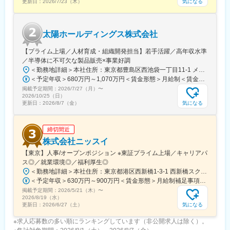
気になる
更新日：
2026/7/23（木）
式会社”の設立母体会社で、60年以上にわたり医薬品を中心とする
数多くの健康／美容飲料等のドリンク剤を中心とした研究、開
発、製造に取り組み、ドリンク剤の受託製造トップクラスのシェ
太陽ホールディングス株式会社
ア率を誇っています。
また栄養ドリンクの「アリナミン7、アスパラドリンク、エスカッ
【プライム上場／人材育成・組織開発担当】若手活躍／高年収水準
プ」は、当社が製造をしています。多種多様なドリンク剤の製造
／半導体に不可欠な製品販売×事業好調
が可能で、1日最大約170万本の生産が可能な設備を備えていま
＜勤務地詳細＞本社住所：東京都豊島区西池袋一丁目11-1 メトロポリタンプラザビル16F勤務地最寄駅：各線／池袋駅受動喫煙対策：屋内全面禁煙変更の範囲：会社の定める事業所（リモートワーク含む）
す。
＜予定年収＞680万円～1,070万円＜賃金形態＞月給制＜賃金内訳＞月額（基本給）：335,000円～530,000円＜月給＞335,000円～530,000円＜昇給有無＞有＜残業手当＞有＜給与補足＞※年収概算には想定残業時間20時間分を含む・2025年度 全社平均残業時間：20時間・残業代全額支給（管理監督職については対象外)・賞与6か月分（2025年度実績）賃金はあくまでも目安の金額であり、選考を通じて上下する可能性があります。月給(月額)は固定手当を含めた表記です。
掲載予定期間：
変更の範囲：会社の定める業務
2026/7/27（月）
〜
2026/10/25（日）
気になる
更新日：
2026/8/7（金）
締切間近
株式会社ニッスイ
【東京】人事/オープンポジション ※東証プライム上場／キャリアパ
ス◎／就業環境◎／福利厚生◎
＜勤務地詳細＞本社住所：東京都港区西新橋1-3-1 西新橋スクエア勤務地最寄駅：東京メトロ線／内幸町駅受動喫煙対策：屋内全面禁煙変更の範囲：会社の定める事業所（リモートワーク含む）
＜予定年収＞630万円～900万円＜賃金形態＞月給制補足事項なし＜賃金内訳＞月額（基本給）：330,000円～448,000円＜月給＞330,000円～448,000円＜昇給有無＞有＜残業手当＞有＜給与補足＞※給与詳細は、経験・経歴を考慮のうえ、決定します。■賞与：年2回（6月・12月）※2026年 度見込（ 6.0ヶ月）※時間外、法定外休日勤務をした場合は30%の割増手当支給法定休日勤務の場合は、35%の割増手当支給賃金はあくまでも目安の金額であり、選考を通じて上下する可能性があります。月給(月額)は固定手当を含めた表記です。
掲載予定期間：
2026/5/21（木）
〜
2026/8/19（水）
気になる
更新日：
2026/6/27（土）
※求人応募数の多い順にランキングしています（非公開求人は除く）。