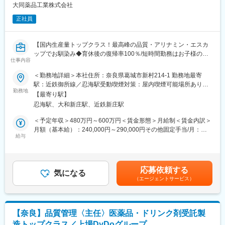
方製剤、トローチ、かぜ薬、胃腸薬など自社ブランド商品に加え
大同薬品工業株式会社
していただけます）
て、様々なお客様のニーズに対応したPB製品を開発・供給してい
・年間休日117日（2024年度実績） 2025年度の年間休日119日
正社員
ます。
・平均有給休暇取得日数 11日／年
・資格手当、住宅手当、家族手当、物価調整手当など福利厚生充
■キャリアパス：
実
【国内生産量トップクラス！最高峰の品質・アリナミン・エスカ
同社は全社的に若い世代が活躍しているため、入社時は若手の方
ップでお馴染み◆育休後の復帰率100％/短時間勤務はお子様の小
でも、ゆくゆくは、ご経験・能力により責任者を目指すことので
仕事内容
変更の範囲：会社の定める業務
学校卒業まで取得可能◎マイカー通勤可/年休120日/福利厚生充実
きる環境です。
◎】
＜勤務地詳細＞本社住所：奈良県葛城市新村214-1 勤務地最寄
また、後輩や部下を育成する管理職として活躍することも可能の
駅：近鉄御所線／忍海駅受動喫煙対策：屋内喫煙可能場所あり変
ため、ご自身のキャリアを広げていただけます。
■業務内容：
勤務地
更の範囲：会社の定める事業所
【最寄り駅】
・製造や検査の記録をチェック
■組織について：
忍海駅、大和新庄駅、近鉄新庄駅
・行政や取引先の監査対応
平均年齢は20代～30代で構成されています。中途で入社した社員
・原材料や資材の仕入先の管理（現地確認あり）
＜予定年収＞480万円～600万円＜賃金形態＞月給制＜賃金内訳＞
が多く、馴染みやすい環境です。
・品質に関する変更・トラブル・改善対応などの管理
月額（基本給）：240,000円～290,000円その他固定手当/月：
・GMP関連の書類の確認と整備
給与
15,000円～25,000円＜月給＞255,000円～315,000円＜昇給有無
■同社の魅力：
＞有＜残業手当＞有＜給与補足＞■昇給：年1回（4月）（平均
◎最終製品までの一貫製造や、OEM製造に対応できるように製造
■品質保証とは
1.5％程）■賞与：年2回（夏・冬）(評価に応じて1.8か月～2.2か
設備の充実や管理体制の強化に努めています。
医薬品製造におけるガイドラインであるGMPを遵守し、安全性・
月の範囲内で変動)※昨年度実績：計4ヶ月分賃金はあくまでも目安
◎自社開発により、特徴ある医薬品の製造販売を目指し商品開
応募依頼する
品質を保つことがミッションです。そのため製造工程における検
気になる
の金額であり、選考を通じて上下する可能性があります。月給(月
発・製造技術研究にも日々努力しています。
（エージェントサービス）
査やクレーム対応、原因調査と改善などを考える重要なポジショ
額)は固定手当を含めた表記です。
◎GMP適応工場として認定を受け、日本国内だけでなく海外向け
ンです。
の製品の製造も行っています。
■入社後の研修について
■働き方魅力：
【奈良】品質管理〈主任〉医薬品・ドリンク剤受託製
・全社的な教育研修、品質保証部でのGMP（製品の安全性を確保
ワークライフバランスを整えながら、長期就業が叶う環境です。
造トップクラス／上場DyDoグループ