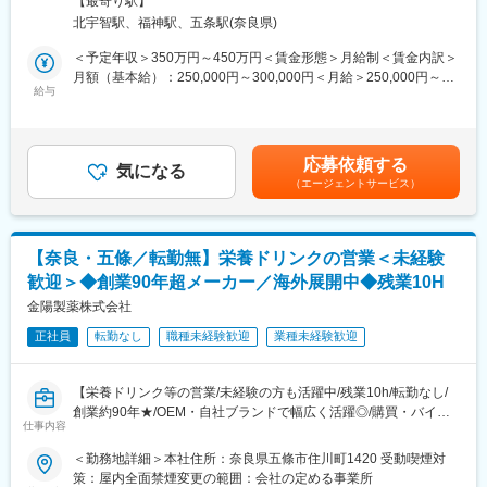
【最寄り駅】
当する工場の司令塔ポジションです。約130品目の製品を支えな
■採用背景
北宇智駅、福神駅、五条駅(奈良県)
がら、工場運営全体に関わる経験を積むことができます。
事業拡大に伴う組織体制強化のための増員募集です。OEM製造を
＜予定年収＞350万円～450万円＜賃金形態＞月給制＜賃金内訳＞
中心に継続的な受注をいただいており、今後の新商品開発や海外
＜具体的な業務＞
月額（基本給）：250,000円～300,000円＜月給＞250,000円～
展開を見据えて品質管理体制の強化を進めています。
・在庫管理
給与
300,000円＜昇給有無＞有＜残業手当＞有＜給与補足＞■昇給あり
・納期管理
■賞与あり※年2回■役職手当主任：6,000円～賃金はあくまでも目
■組織構成
・サプライヤー管理
安の金額であり、選考を通じて上下する可能性があります。月給
品質管理には7名（うち2名は商品開発兼務）在籍しております。
・サプライヤー開拓
(月額)は固定手当を含めた表記です。
応募依頼する
・工程指示書の作成
気になる
■キャリアパス
（エージェントサービス）
・受発注業務
当社では特定の試験業務のみを担当するのではなく、品質管理業
・調達・購買（製品の場合もあれば、部品や資材の場合もあり）
務全般に携わることができます。多彩な製品群を扱うため、医薬
※サプライヤーとの打ち合わせも基本的にオンラインが多く、内勤
品業界ならではの品質管理スキルや知識を身につけることがで
の割合がほとんどです。
き、将来的には品質管理部門の中核人材としての活躍を期待して
【奈良・五條／転勤無】栄養ドリンクの営業＜未経験
います。
歓迎＞◆創業90年超メーカー／海外展開中◆残業10H
＜製品例＞
・指定医薬部外品「Angelica」シリーズ（和漢栄養ドリンク）
金陽製薬株式会社
■海外展開について
・「ギガントスD3000プラス」
当社では国内事業に加え、タイ・ベトナムを中心とした海外展開
正社員
転勤なし
職種未経験歓迎
業種未経験歓迎
・婦人薬「ジンホル」など
を推進しています。現在は海外市場への進出に向けた取り組みを
※全国のドラッグストアやホームセンターなどで販売される製品の
進めており、品質を強みとした商品展開を目指しています。安定
ほか、自衛隊関連商品など特徴的な製品も展開しています。奈良
した事業基盤のもと、新たな市場や商品開発にも積極的に挑戦し
【栄養ドリンク等の営業/未経験の方も活躍中/残業10h/転勤なし/
県との共同開発による漢方関連製品の開発も進めています。
ています。
創業約90年★/OEM・自社ブランドで幅広く活躍◎/購買・バイヤ
仕事内容
ー経験ある方歓迎◎】
■採用背景
変更の範囲：会社の定める業務
＜勤務地詳細＞本社住所：奈良県五條市住川町1420 受動喫煙対
今後の事業拡大を見据えた体制強化のための募集です。将来的に
■業務内容
策：屋内全面禁煙変更の範囲：会社の定める事業所
は部門の中核人材としてご活躍いただくことを期待しています。