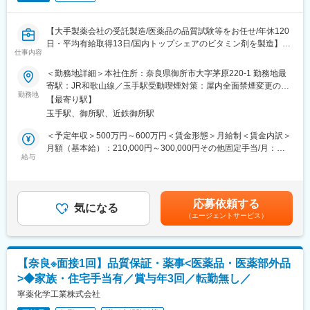
◇組織マネジメント
・QA/QC組織の統括・育成
◇パフォーマンス・グローバル連携
【大手製薬会社の受託製造/医薬品の品質試験等をお任せ/年休120
・品質KPI管理および改善推進
日・平均有給取得13日/国内トップシェアのビタミン剤を製造】
・グローバル品質方針の実行
仕事内容
■職務内容：
＜勤務地詳細＞本社住所：奈良県御所市大字茅原220-1 勤務地最
■組織構成・レポートライン
大手製薬会社からの受託製造を行っている当社にて、医薬品の品
寄駅：JR和歌山線／玉手駅受動喫煙対策：屋内全面禁煙変更の範
・品質保証部（カプセル）約20名体制
質管理・保証を行っていただきます。
勤務地
囲：会社の定める事業所
- QA課：6名／QC課：約14名／薬事課：1名（いずれも課長含
【最寄り駅】
・医薬品及び原材料の各種試験
む）
玉手駅、御所駅、近鉄御所駅
・分析業務（HPLC、GC、UV、IR、KF水分計、施光度計、粒度
・3つの各機能に課長がおり、現在薬事課の課長が部長を兼任して
分布計等）
＜予定年収＞500万円～600万円＜賃金形態＞月給制＜賃金内訳＞
います。
・データ取りまとめ、報告書作成
月額（基本給）：210,000円～300,000円その他固定手当/月：
・レポートライン：日本QA部門（課長→部長）→フランス親会社
・分析機器、試薬・試液類の維持・管理
給与
40,000円＜月給＞250,000円～340,000円＜昇給有無＞有＜残業手
QA責任者
・GMP関連文書等の新規作成・改訂
当＞有＜給与補足＞■昇給：あり（5月）■賞与：年3回(7月・12
月・3月)賃金はあくまでも目安の金額であり、選考を通じて上下
■定年について
■組織構成：
する可能性があります。月給(月額)は固定手当を含めた表記です。
・役職定年なし
応募依頼する
薬剤師資格を持つ人員は当社に3名おり、それぞれ品質保証部と開
気になる
・再雇用後も待遇変更なし
（エージェントサービス）
発部門に在籍しています。
※別部署にも60歳以上の管理職が在籍しており、経験を活かして
現在、3名(30代1名・50代部長クラス2名)が在籍しております。
長期的に組織に貢献できる環境です
製造管理責任者や国への申請を担っており、高齢化に伴う基盤強
化のために今回募集しています、
■ポジションの魅力
【奈良※面接1回】品質保証・薬事<医薬品・医薬部外品
・安定した品質基盤のもと、是正対応に追われず中長期の品質戦
>◆家族・住宅手当有／賞与年3回／転勤無し／
■仕事の魅力・やりがい：
略に注力可能
様々な医薬知識（薬剤学、臨床薬理学、分析化学）を活かし、製
寧薬化学工業株式会社
・国内トップクラスのシェアを背景に、継続的な需要が見込まれ
剤設計、分析評価法の開発などの臨床開発に関する業務を担当頂