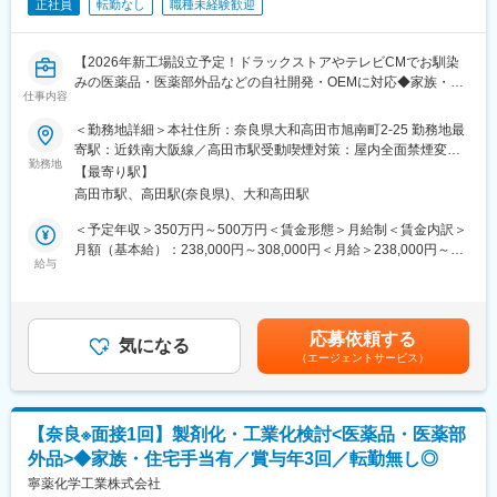
る領域
正社員
転勤なし
職種未経験歓迎
きます。
・健康食品領域への展開余地を有し、新たな品質基準構築にも関
また、自分が携わった製品が市場に並び、人々の健康に貢献でき
与可能
ることに大きな達成感とやりがいを感じます。
【2026年新工場設立予定！ドラックストアやテレビCMでお馴染
■同社について：
みの医薬品・医薬部外品などの自社開発・OEMに対応◆家族・住
■当社について
仕事内容
・2023年10月よりフランスの大手原料メーカーであるロケット社
宅手当有り／マイカー通勤可／長期就業が叶う環境◎】
当社は奈良の老舗グローバルメーカーです。創業108年の技術力
の傘下に入りました。
＜勤務地詳細＞本社住所：奈良県大和高田市旭南町2-25 勤務地最
を持ち、日本の大手製薬会社からの引き合い、海外12か国に製品
・同社は「製剤関連機械」（国内トップシェア）、「ハードカプ
■採用背景：
寄駅：近鉄南大阪線／高田市駅受動喫煙対策：屋内全面禁煙変更
を輸出しています。海外取引を早期から始め、今では奈良県での
セル」（医薬品用カプセル世界シェア2位）2本の事業を有してい
業務拡大に伴い、26年度に新工場を設立予定です。そのため今回
勤務地
の範囲：会社の定める事業所
海外取引実績はNo1となっています。商品の開発から製造まで一
【最寄り駅】
るニッチトップなグローバル企業です。
は増員募集を行い、組織の体制強化を図ります。
気通貫で行うことが出来る当社で、これまで500種類以上の開発
高田市駅、高田駅(奈良県)、大和高田駅
実績があります。そうした信頼と実績をもとに選ばれ続け、国内
変更の範囲：会社の定める業務
■業務内容：
＜予定年収＞350万円～500万円＜賃金形態＞月給制＜賃金内訳＞
の売れ筋のビタミン剤などを当社で製造しています。これから
医薬品及び医薬部外品の製造及び販売を行っている当社にて、以
月額（基本給）：238,000円～308,000円＜月給＞238,000円～
も、お客様へ安心で高品質な製品を届けていきます。
下の業務をお任せします。
給与
308,000円＜昇給有無＞有＜残業手当＞有＜給与補足＞※面接を通
先輩社員の教育のもと、ご経験に応じて少しずつお任せしていく
して、スキル・経験等を考慮のうえ月給を決定します。※上記の他
変更の範囲：会社の定める業務
予定です。
に、物価調整手当、資格手当、家族手当、住宅手当、通勤手当、
※当社の開発品目の大部分が内服固形錠剤となります。
役職手当、皆勤手当、残業手当などあり■賞与：年3回（4、8、12
応募依頼する
（1）製造所におけるGMPの運用管理、改善業務
気になる
月）■昇給：年1回（4月）賃金はあくまでも目安の金額であり、
（エージェントサービス）
（2）変更管理・逸脱管理・文書管理・自己点検業務
選考を通じて上下する可能性があります。月給(月額)は固定手当を
（3）OEM委託元等の顧客対応
含めた表記です。
（4）行政や製造販売業者の監査、査察に対する対応
（5）GQP取決めなどの契約業務
【奈良※面接1回】製剤化・工業化検討<医薬品・医薬部
外品>◆家族・住宅手当有／賞与年3回／転勤無し◎
■製品紹介：
ドラックストアやテレビCMで聴き馴染みのある、ビタミン剤、漢
寧薬化学工業株式会社