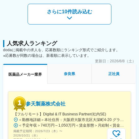
・夜間/休日の緊急呼び出しもほとんど無く、頻度としては年に1
回あるかないか程度です。
変更の範囲：会社の定める業務
さらに10件読み込む
※工場は夜間も稼働していますが、一次対応は現場で行うという体
制を取っています。
・宿泊を伴う出張が月に1回程度ございます。外部の工場見学や展
示会に参加することがありますが、生産技術課の中から数名を選
んで参加するため、多くて月に1回程度です。
・残業時間：月20~25時間程度
人気求人ランキング
dodaに掲載中の求人を、応募数順にランキング形式でご紹介します。
■組織構成：5名…部署内の業務再分配のための募集となります。
※応募数が同数の場合は、新着順に表示しています。
更新日：
2026/8/8（土）
■キャリアパス：
まずは簡単な点検・記録業務をお任せします。保全業務をお任せ
奈良県
正社員
医薬品メーカー業界
できるようになれば将来的には、設備入れ替えや新製品の立ち上
げに伴う新規技術導入検討などに携われます。
■魅力ポイント：
◎医薬品・ドリンク剤のOEMメーカーとしては、国内トップクラ
参天製薬株式会社
スの生産量を誇っています。またODMにも対応しており、様々な
メーカー様の製品に携わって頂けます。
【フルリモート】Digital & IT Business Partner(社内SE)
◎ダイドーグループHD100%出資会社で、安定して長期就業が可
＜勤務地詳細＞本社住所：大阪府大阪市北区大深町4-20 グランフロント大阪タワーA25F勤務地最寄駅：JR各線／大阪駅受動喫煙対策：屋内全面禁煙変更の範囲：会社の定める事業所（リモートワーク含む）
能です。
＜予定年収＞740万円～1,050万円＜賃金形態＞月給制＜賃金内訳＞月額（基本給）：540,000円～770,000円＜月給＞540,000円～770,000円＜昇給有無＞有＜残業手当＞有＜給与補足＞※経験・能力等を考慮の上、当社規定により決定します。■賞与：年1回支給■基本給改定：年1回（4月）賃金はあくまでも目安の金額であり、選考を通じて上下する可能性があります。月給(月額)は固定手当を含めた表記です。
掲載予定期間：
■同社に関して：
2026/7/23（木）
〜
2026/10/21（水）
同社はコーヒーや炭酸飲料などでお馴染みの“ダイドードリンコ株