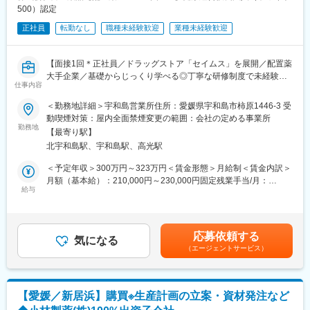
500）認定
正社員
転勤なし
職種未経験歓迎
業種未経験歓迎
【面接1回＊正社員／ドラッグストア「セイムス」を展開／配置薬
大手企業／基礎からじっくり学べる◎丁寧な研修制度で未経験の
仕事内容
方も安心／残業20h＊直行直帰可】
＜勤務地詳細＞宇和島営業所住所：愛媛県宇和島市柿原1446-3 受
■職務内容：
動喫煙対策：屋内全面禁煙変更の範囲：会社の定める事業所
担当エリアのお客様（個人宅や企業）へ訪問し、配置薬（お薬
勤務地
【最寄り駅】
箱）や健康食品の提案をお任せします。
北宇和島駅、宇和島駅、高光駅
※既に、取引のあるお客様先を訪問するスタイルです。
＜予定年収＞300万円～323万円＜賃金形態＞月給制＜賃金内訳＞
＜仕事の流れ＞
月額（基本給）：210,000円～230,000円固定残業手当/月：
配置薬や健康食品、サプリメントの使用頻度に合わせて、1～6ヶ
給与
35,796円～39,205円（固定残業時間22時間30分/月）超過した時
月に1回程度のペースでお客様宅を訪問
間外労働の残業手当は追加支給＜月給＞245,796円～269,205円
※社用車（軽自動車）に乗ってお客様宅へ訪問をします。（1件あ
（一律手当を含む）＜昇給有無＞有＜残業手当＞有＜給与補足＞※
たり20～30分程度）
年収は当社規定に基づき、年齢や経験に応じて決定します。・昇
応募依頼する
気になる
給：年1回（4月）＜モデル給与＞※入社3年目平均基本給＋各種手
（エージェントサービス）
・配置薬や健康食品の期限管理
当＋業績連動給→総支給月額344,141円※業績連動給：月の予算達
・使った分の配置薬を補充
成や売り上げに対して支払われます。賃金はあくまでも目安の金
・使用したお薬代金の集金
額であり、選考を通じて上下する可能性があります。月給(月額)は
・健康相談、新商品・サービスのご提案 など
固定手当を含めた表記です。
【愛媛／新居浜】購買※生産計画の立案・資材発注など