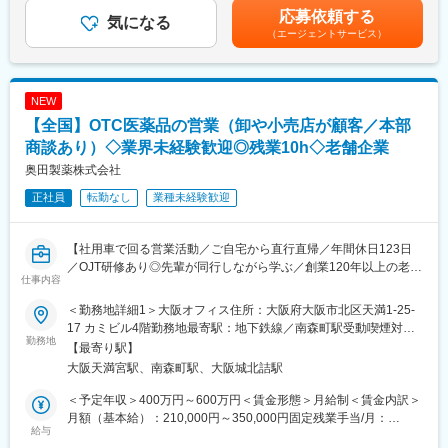
・設備の保守・保全
ローしあう環境です。
（月給35万＋賞与）800万円 入社10年目 ライン責任者/40代（月
応募依頼する
・月1回の勉強会等によるメンバーの育成 、OJT指導
気になる
※製造ラインによって異なります。
給50万＋賞与）1000万円 入社20年目 課長/50代（月給60万円＋
（エージェントサービス）
・原材料、資材の確認、機械へのセット
・自分が携わった商品が目に見える（国内向け唯一の熱さまシー
賞与）賃金はあくまでも目安の金額であり、選考を通じて上下す
・設備の安定稼働や生産性向上に向けた改良業務
ト工場）
る可能性があります。月給(月額)は固定手当を含めた表記です。
※年に1回のキャリア自己申告や上司との定期的な面談を実施して
・育休産休取得率、復帰率ともに100％、復帰後の子育て支援も
おりますので、他の職種へのキャリアチェンジ等も相談できる環
充実
NEW
境です。
・冷暖房完備のきれいな工場で、社員同士の仲もよく風通し◎
【全国】OTC医薬品の営業（卸や小売店が顧客／本部
・社内改善策の積極公募（昨年度1393件の改善提案実績）
■組織構成：
商談あり）◇業界未経験歓迎◎残業10h◇老舗企業
生産1G：69名（所属平均年齢40歳）生産2G：109名（所属平均
■同社について：
奥田製薬株式会社
年齢38歳）
同社は、小林製薬グループの一員として不織布(紙)製品を中心とし
正社員
転勤なし
業種未経験歓迎
た様々な衛生用品を製造している会社です。「人と社会に素晴ら
■やりがい：
しい『快』を提供する」という経営理念に基づき、人と社会に向
「熱さまシート」「のどぬーるぬれマスク」などスーパーやドラ
けた「快」の提供をたえまなく追求することが、愛媛小林製薬の
【社用車で回る営業活動／ご自宅から直行直帰／年間休日123日
ッグストアで小林製薬の製品を見かけたことがあるのではないで
存在意義であると考えています。
／OJT研修あり◎先輩が同行しながら学ぶ／創業120年以上の老舗
しょうか？
仕事内容
安定医薬品メーカー】
テレビで全国に “あったらいいな” のCM が流れ、身近な人たちが
変更の範囲：会社の定める業務
日常的に使っている製品を愛媛小林で生産しており、その製品を
＜勤務地詳細1＞大阪オフィス住所：大阪府大阪市北区天満1-25-
■業務内容：
自分の手で作り上げることができる点が魅力です。
17 カミビル4階勤務地最寄駅：地下鉄線／南森町駅受動喫煙対
医薬品卸やドラッグストア本部に対し、OTC医薬品の新商品提案
勤務地
策：敷地内全面禁煙＜勤務地詳細2＞全国住所：自宅から直行直帰
【最寄り駅】
や販売促進施策の企画・提案営業をお任せします。
■働く環境：
です 受動喫煙対策：屋内全面禁煙変更の範囲：無
大阪天満宮駅、南森町駅、大阪城北詰駅
営業先は既存取引先が主となりますが、新規先開拓も積極的に行
・製造の仕事はコツコツとした作業になるため1、2時間に1度10
います。
分休憩を挟みながら業務を行います
＜予定年収＞400万円～600万円＜賃金形態＞月給制＜賃金内訳＞
・チームで協力し合うため、わからないことは周りに聞き、フォ
月額（基本給）：210,000円～350,000円固定残業手当/月：
＜詳細＞
給与
ローしあう環境です ※製造ラインによって異なります
41,780円～64,270円（固定残業時間20時間0分/月）超過した時間
・医薬品卸およびドラッグストア本部への提案営業