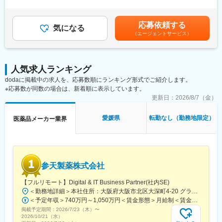
・育休産休取得率、復帰率ともに100％、復帰後の子育て支援も
外労働の残業手当は追加支給＜月給＞251,780円～414,270円（一
・OTC医薬品の新商品導入提案
充実
律手当を含む）＜昇給有無＞有＜残業手当＞有＜給与補足＞※上記
・販売促進施策の企画・提案
・冷暖房完備のきれいな工場で、社員同士の仲もよく風通しが良
給与詳細は、あくまでも目安の金額であり、選考を通じて上下す
応募依頼する
・本部バイヤーとの商談・関係構築
気になる
いです
る可能性があります。■昇給：年1回（0.50％～1.00％）■賞与：
（エージェントサービス）
・既存取引先への深耕営業
年2回（計3ヵ月分以上）賃金はあくまでも目安の金額であり、選
・新規ドラッグストアへの提案営業 （飛び込み営業やテレアポは
■同社について：
考を通じて上下する可能性があります。月給(月額)は固定手当を含
なく、アポイント取得後の訪問）
同社は、小林製薬グループの一員として不織布(紙)製品を中心とし
めた表記です。
た様々な衛生用品を製造している会社です。「人と社会に素晴ら
人気求人ランキング
＜取扱商材＞
しい『快』を提供する」という経営理念に基づき、人と社会に向
dodaに掲載中の求人を、応募数順にランキング形式でご紹介します。
現在はOTC医薬品が中心で、内服固形剤（鎮痛薬など）、外用剤
けた「快」の提供をたえまなく追求することが、愛媛小林製薬の
※応募数が同数の場合は、新着順に表示しています。
（点鼻薬、虫刺され薬など）のNB品・PB品を取り扱っていま
存在意義であると考えています。
す。
更新日：
2026/8/7（金）
今後は健康食品や機能性表示食品などの分野へ事業領域が広がる
変更の範囲：会社の定める業務
可能性もあります。
愛媛県
転勤なし（勤務地限定）
医薬品メーカー業界
＜働き方＞
社用車を利用して営業活動を行います。
担当エリアや担当社数、出張頻度はご経験やスキルに応じて決定
します。
参天製薬株式会社
新規開拓営業をお任せします。
【フルリモート】Digital & IT Business Partner(社内SE)
■入社後の流れ：
＜勤務地詳細＞本社住所：大阪府大阪市北区大深町4-20 グランフロント大阪タワーA25F勤務地最寄駅：JR各線／大阪駅受動喫煙対策：屋内全面禁煙変更の範囲：会社の定める事業所（リモートワーク含む）
配属部署にてOJTを開始し、先輩社員との商談同行や引継ぎを通
＜予定年収＞740万円～1,050万円＜賃金形態＞月給制＜賃金内訳＞月額（基本給）：540,000円～770,000円＜月給＞540,000円～770,000円＜昇給有無＞有＜残業手当＞有＜給与補足＞※経験・能力等を考慮の上、当社規定により決定します。■賞与：年1回支給■基本給改定：年1回（4月）賃金はあくまでも目安の金額であり、選考を通じて上下する可能性があります。月給(月額)は固定手当を含めた表記です。
じて、担当顧客や営業活動について理解を深めていただきます。
掲載予定期間：
2026/7/23（木）
〜
独り立ちの時期は一律ではなく、習熟度や経験に応じて判断する
2026/10/21（水）