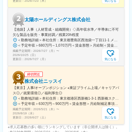
ため、安心して業務に取り組める環境です。
気になる
更新日：
2026/7/23（木）
■評価制度について：
担当顧客ごとに設定された目標（売上、利益）をもとに既存先や
太陽ホールディングス株式会社
新規先への営業活動を行っています。
目標の達成状況は評価項目の一つですが、達成率以外に、取り組
【池袋】人事（人材育成・組織開発）◇高年収水準／半導体に不可
み内容も踏まえて評価しています。
欠な製品を販売・事業好調／残業20h程度
会社全体としては、個人ごとに目標シートを作成し半期ごとにレ
＜勤務地詳細＞本社住所：東京都豊島区西池袋一丁目11-1 メトロポリタンプラザビル16F勤務地最寄駅：各線／池袋駅受動喫煙対策：屋内全面禁煙変更の範囲：会社の定める事業所（リモートワーク含む）
ビューを行い役員との面談を実施しています。
＜予定年収＞680万円～1,070万円＜賃金形態＞月給制＜賃金内訳＞月額（基本給）：335,000円～530,000円＜月給＞335,000円～530,000円＜昇給有無＞有＜残業手当＞有＜給与補足＞※年収概算には想定残業時間20時間分を含む・2025年度 全社平均残業時間：20時間・残業代全額支給（管理監督職については対象外)・賞与6か月分（2025年度実績）賃金はあくまでも目安の金額であり、選考を通じて上下する可能性があります。月給(月額)は固定手当を含めた表記です。
掲載予定期間：
2026/7/27（月）
〜
■組織構成：
2026/10/25（日）
12名(40歳～72歳)が在籍しています。
気になる
更新日：
2026/7/27（月）
部署や役職を問わず意見や提案が活発な社風です。新しいことへ
の挑戦を歓迎し、一人ひとりが主体的にチャレンジできる環境づ
締切間近
くりを大切にしています。
また、仕事とプライベートの両立を支援し、ワークライフバラン
株式会社ニッスイ
スを重視した働きやすい職場づくりに努めています。
【東京】人事/オープンポジション ※東証プライム上場／キャリアパ
ス◎／就業環境◎／福利厚生◎
変更の範囲：会社の定める業務
＜勤務地詳細＞本社住所：東京都港区西新橋1-3-1 西新橋スクエア勤務地最寄駅：東京メトロ線／内幸町駅受動喫煙対策：屋内全面禁煙変更の範囲：会社の定める事業所（リモートワーク含む）
＜予定年収＞630万円～900万円＜賃金形態＞月給制補足事項なし＜賃金内訳＞月額（基本給）：330,000円～448,000円＜月給＞330,000円～448,000円＜昇給有無＞有＜残業手当＞有＜給与補足＞※給与詳細は、経験・経歴を考慮のうえ、決定します。■賞与：年2回（6月・12月）※2026年 度見込（ 6.0ヶ月）※時間外、法定外休日勤務をした場合は30%の割増手当支給法定休日勤務の場合は、35%の割増手当支給賃金はあくまでも目安の金額であり、選考を通じて上下する可能性があります。月給(月額)は固定手当を含めた表記です。
掲載予定期間：
2026/5/21（木）
〜
2026/8/19（水）
気になる
更新日：
2026/6/27（土）
※求人応募数の多い順にランキングしています（非公開求人は除く）。