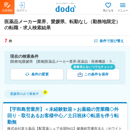
会員登録
ログイン
気になる
メニュー
医薬品メーカー業界、愛媛県、転勤なし（勤務地限定）
の転職・求人検索結果
7
条件で並び替え
件
現在の検索条件
[勤務地]愛媛県 [業種]医薬品メーカー業界-医薬品・医療機器・ライフサイエンス・医療系サービス [こだわり条件ピックアップ]転勤なし（勤務地限定） [詳細条件](募集・採用情報)転勤なし（勤務地限定）
新着求人をいつでもチェック
条件の変更
この条件を保存
愛媛県
のみで募集中
【宇和島営業所】＜未経験歓迎＞お薬箱の営業職◇外
回り・取引あるお客様中心／土日祝休◇転居を伴う転
勤無
株式会社富士薬品【配置薬シェア全国No1】健康経営優良法人（ホワイト