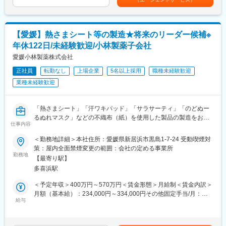
す。
金額であり、選考を通じて上下する可能性があります。月給(月額)
・冷暖房完備のきれいな工場で、社員同士の仲もよく風通しが良
は固定手当を含めた表記です。
いです
■組織構成：
生産1G：69名（所属平均年齢40歳）生産2G：109名（所属平均
■同社について：
【愛媛】熱さまシート等の製造★将来のリーダー候補※
年齢38歳）
同社は、小林製薬グループの一員として不織布(紙)製品を中心とし
年休122日/未経験歓迎/小林製薬子会社
た様々な衛生用品を製造している会社です。「人と社会に素晴ら
■やりがい：
愛媛小林製薬株式会社
しい『快』を提供する」という経営理念に基づき、人と社会に向
「熱さまシート」「のどぬーるぬれマスク」などスーパーやドラ
けた「快」の提供をたえまなく追求することが、愛媛小林製薬の
正社員
転勤なし
上場企業
5名以上採用
職種未経験歓迎
ッグストアで小林製薬の製品を見かけたことがあるのではないで
存在意義であると考えています。
業種未経験歓迎
しょうか？
テレビで全国に “あったらいいな” のCM が流れ、身近な人たちが
変更の範囲：会社の定める業務
日常的に使っている製品を愛媛小林で生産しており、その製品を
「熱さまシート」「汗ワキパッド」「サラサーティ」「のどぬー
自分の手で作り上げることができる点が魅力です。
るぬれマスク」などの不織布（紙）を使用した製品の製造をお任
仕事内容
せします。基本的には機械が製品を製造するため、資材のセット
■入社後のキャリア：
や機械操作がメインです。製品によっては一部原料をタンクに入
・スペシャリストとして専門性を極めながら、業務を通じ、リー
＜勤務地詳細＞本社住所：愛媛県新居浜市黒島1-7-24 受動喫煙対
れる/原料を量る等、人力の工程も発生します。
ダー候補として様々な経験を積むことが可能
策：屋内全面禁煙変更の範囲：会社の定める事業所
勤務地
※年に1回のキャリア自己申告や上司との定期的な面談を実施して
【最寄り駅】
未経験の方はまずオペレーション（機械操作、資材セット）につ
おりますので、他の職種へのキャリアチェンジ等も相談できる環
多喜浜駅
いて先輩からのOJTで習得します。営業や屋外作業員等の異業種
境
から来られた方も活躍中なのでご安心ください！
＜予定年収＞400万円～570万円＜賃金形態＞月給制＜賃金内訳＞
慣れてくると下記のようなマネジメント業務を担当いただく予定
■働く環境：
月額（基本給）：234,000円～334,000円その他固定手当/月：
です。
給与
・製造の仕事はコツコツとした作業になるため1、2時間に1度10
16,000円＜月給＞250,000円～350,000円＜昇給有無＞有＜残業手
・担当生産ラインの適切な工数管理
分休憩を挟みながら業務を行います。
当＞有＜給与補足＞昇給：年1回賞与：年2回賞与：計 4.00～5.5
・工程検査、班メンバーのマネジメント、労務管理
・チームで協力し合うため、わからないことは周りに聞き、フォ
ヶ月分<入社後モデル年収イメージ>600万円 入社5年目 班長/30代