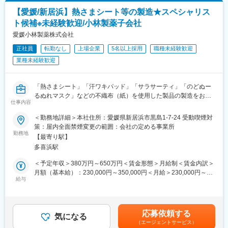
であり、選考を通じて上下する可能性があります。月給(月額)は固
・健康相談、新商品・サービスのご提案 など
・自分が携わった商品が目に見える（国内向け唯一の熱さまシー
定手当を含めた表記です。
【愛媛/新居浜】熱さまシート等の製造★スペシャリス
ト工場）
ト候補※未経験歓迎/小林製薬子会社
※一部、新たに配置薬を置いていただくお客様への訪問がありま
・育休・産休の取得率、復帰率ともに100％、復帰後の子育て支
す。
愛媛小林製薬株式会社
援も充実しています。
└配置薬は無料でおけるので、お客様も抵抗なく置いてくれる製
・冷暖房完備のきれいな工場で、社員同士の仲も良く風通しがよ
正社員
転勤なし
上場企業
5名以上採用
職種未経験歓迎
品です。
いです。
業種未経験歓迎
・社内改善策の積極公募制度（昨年度1393件の改善提案実績）が
■未経験の方も安心！充実した研修制度：
あります。
・入社直後～2週間 ： OJT形式で、薬の種類や成分など基礎知識
「熱さまシート」「汗ワキパッド」「サラサーティ」「のどぬー
を身につけます。
変更の範囲：会社の定める業務
るぬれマスク」などの不織布（紙）を使用した製品の製造をお任
・入社2週間～1カ月 ： 先輩社員に同行し、仕事の流れを学びま
仕事内容
せします。基本的には機械が製品を製造するため、資材のセット
す。「会話のコツ」や「商品のご案内方法」といった実践的なス
や機械操作がメインです。製品によっては一部原料をタンクに入
キルを習得します。
＜勤務地詳細＞本社住所：愛媛県新居浜市黒島1-7-24 受動喫煙対
れる/原料を量る等、人力の工程も発生します。
・入社1カ月以降 ： 慣れてきたら独り立ち。既存のお客様をメイ
策：屋内全面禁煙変更の範囲：会社の定める事業所
勤務地
ンに訪問します。
【最寄り駅】
未経験の方はまずオペレーション（機械操作、資材セット）につ
★困ったら先輩社員に相談しやすい雰囲気です！
多喜浜駅
いて先輩からのOJTで習得します。営業や屋外作業員等の異業種
から来られた方も活躍中なのでご安心ください！
＜専門資格を取得できる＞
＜予定年収＞380万円～650万円＜賃金形態＞月給制＜賃金内訳＞
慣れてくると下記業務を担当いただき、将来的には現場の技術・
・入社後は、医薬品販売の専門知識を身につけるために、登録販
月額（基本給）：230,000円～350,000円＜月給＞230,000円～
技能を極め、後進に伝承するプロフェッショナルになっていただ
給与
売者資格を取得していただきます。（取得率90％以上）
350,000円＜昇給有無＞有＜残業手当＞有＜給与補足＞昇給年1
くことを期待しています。
・資格取得にあたっては、無料で支援を行いますのでご安心くだ
回 賞与年2回※計 4.00～5.5ヶ月分モデル年収600万 入社5年目 改
さい。
善スタッフ/30代（月給35万＋賞与）800万 入社10年目 シニアス
・担当生産ラインにおける生産業務
・資格取得後は、資格手当として給与にも反映されます。
ペシャリスト/40代（月給50万＋賞与）1000万 入社20年目 エグゼ
応募依頼する
・工程検査の実施と改善提案
気になる
クティブスペシャリスト/50代（月給60万円＋賞与）賃金はあくま
（エージェントサービス）
・設備の保守・保全
■働き方：
でも目安の金額であり、選考を通じて上下する可能性がありま