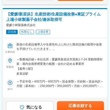
・原材料、資材の確認、機械へのセット
・基本土日祝休み／年3回の大型連休あり
す。月給(月額)は固定手当を含めた表記です。
・設備の安定稼働や生産性向上に向けた改良業務
・残業20h以内
※年に1回のキャリア自己申告や上司との定期的な面談を実施して
・スケジュールに合わせて直行直帰可
【愛媛/新居浜】生産技術/生産設備改善※東証プライム
おりますので、他の職種へのキャリアチェンジ等も相談できる環
・転居を伴う転勤はありません
上場小林製薬子会社/連休取得可
境です。
愛媛小林製薬株式会社
■やりがい：
■組織構成：
・最近、健康のことで困っていることがないかなど、親身にお話
正社員
転勤なし
上場企業
生産1G：69名（所属平均年齢40歳）生産2G：109名（所属平均
を聞くことで、お客様と信頼関係を築き、お客様の健康管理に貢
年齢38歳）
献することができます。
・「この薬すごく効き目があって良かったよ。」「こないだのリ
新規の生産設備導入や生産性向上に向けた既存設備の能増や改善
■やりがい：
ンゴ酢美味しかった！ちょうどまた買おうと思ってたの。来てく
を手掛けていただきます。
「熱さまシート」「のどぬーるぬれマスク」などスーパーやドラ
れてありがとう。」など、「ありがとう」という言葉が一番のや
仕事内容
ッグストアで小林製薬の製品を見かけたことがあるのではないで
りがいです。
■業務内容：
＜勤務地詳細＞本社住所：愛媛県新居浜市黒島1-7-24 受動喫煙対
しょうか？
「熱さまシート」「汗ワキパッド」「サラサーティ」「のどぬー
策：屋内全面禁煙変更の範囲：会社の定める事業所
テレビで全国に “あったらいいな” のCM が流れ、身近な人たちが
変更の範囲：会社の定める業務
るぬれマスク」などの不織布（紙）加工製品の生産設備改善業務
勤務地
日常的に使っている製品を愛媛小林で生産しており、その製品を
【最寄り駅】
自分の手で作り上げることができる点が魅力です。
多喜浜駅
■業務詳細：
・既存設備改善の提案と実施
＜予定年収＞400万円～600万円＜賃金形態＞月給制＜賃金内訳＞
■働く環境：
・大型設備の保守・保全
月額（基本給）：250,000円～350,000円＜月給＞250,000円～
・製造の仕事はコツコツとした作業になるため1、2時間に1度10
・新規設備導入のサポート
給与
350,000円＜昇給有無＞有＜残業手当＞有＜給与補足＞昇給：年1
分休憩を挟みながら業務を行います
・コストダウンに繋がる技術研究
回賞与：年2回賞与：計 4.00～5.5ヶ月分<入社後モデル年収イメ
・チームで協力し合うため、わからないことは周りに聞き、フォ
・設備メーカーとの折衝
ージ>600万円 入社5年目 班長/30代（月給35万＋賞与）800万円
ローしあう環境です ※製造ラインによって異なります
・小林製薬グループ関連工場との技術交流
入社10年目 ライン責任者/40代（月給50万＋賞与）1000万円 入社
・育休産休取得率、復帰率ともに100％、復帰後の子育て支援も
応募依頼する
※上記項目の内これまでのキャリアを鑑みた業務をお任せいたしま
気になる
20年目 課長/50代（月給60万円＋賞与）賃金はあくまでも目安の
充実
（エージェントサービス）