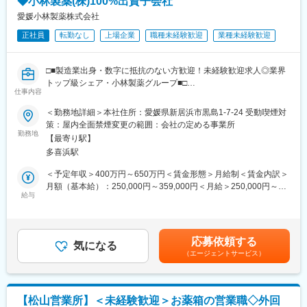
◆小林製薬(株)100%出資子会社
※一部、新たに配置薬を置いていただくお客様への訪問がありま
す。
愛媛小林製薬株式会社
└配置薬は無料でおけるので、お客様も抵抗なく置いてくれる製
正社員
転勤なし
上場企業
職種未経験歓迎
業種未経験歓迎
品です。
■未経験の方も安心◎充実した研修制度：
□■製造業出身・数字に抵抗のない方歓迎！未経験歓迎求人◎業界
・入社直後～2週間 ： OJT形式で、薬の種類や成分など基礎知識
トップ級シェア・小林製薬グループ■□
を身につけます。
仕事内容
・入社2週間～1ヶ月 ： 先輩社員に同行し、仕事の流れを学びま
■業務内容：
＜勤務地詳細＞本社住所：愛媛県新居浜市黒島1-7-24 受動喫煙対
す。「会話のコツ」や「商品のご案内方法」といった実践的なス
CMでおなじみ、「サラサーティ」「熱さまシート」「ぬれマス
策：屋内全面禁煙変更の範囲：会社の定める事業所
キルを習得します。
ク」など不織布（紙）製品を中心とした様々な衛生用品を製造す
勤務地
・入社1カ月以降 ： 慣れてきたら独り立ち。既存のお客様をメイ
【最寄り駅】
る当社にて、日用品の生産計画の立案や原料・資材の購買業務を
ンに訪問します。
多喜浜駅
ご担当いただきます。
◎困ったら先輩社員に相談しやすい雰囲気です。
＜予定年収＞400万円～650万円＜賃金形態＞月給制＜賃金内訳＞
■具体的な業務内容：
月額（基本給）：250,000円～359,000円＜月給＞250,000円～
＜専門資格を取得できる＞
・販売実績や販売予測を加味し、生産計画の立案
給与
359,000円＜昇給有無＞有＜残業手当＞有＜給与補足＞※経験・ス
・入社後は、医薬品販売の専門知識を身につけるために、登録販
・生産計画に合わせ、製造製品の原料や資材の発注業務
キル等を考慮し決定■昇給：年1回■賞与：年2回（4月・9月）※4～
売者資格を取得していただきます。（取得率90％以上）
・原料や資材のコストダウン提案
5.5ヶ月モデル年収：600万円 入社5年目 班長/30代（月給35万＋
・資格取得にあたっては、無料で支援を行いますのでご安心くだ
※数千万円という単位の発注を担う重要ポジションです。
賞与）800万円 入社10年目 係長/40代（月給50万＋賞与）1000万
さい。
応募依頼する
気になる
円 入社20年目 課長/50代（月給60万円＋賞与）賃金はあくまでも
・資格取得後は、資格手当として給与にも反映されます。
（エージェントサービス）
<入社後の流れ>
目安の金額であり、選考を通じて上下する可能性があります。月
現場での見学・OJTが研修のメインとなります。
給(月額)は固定手当を含めた表記です。
■働き方：
まずは製造、生産管理の現場を覚えていただき、実際に書類発行
・基本土日祝休み／年3回の大型連休あり
などからお任せしていきます。
・残業20h以内
【松山営業所】＜未経験歓迎＞お薬箱の営業職◇外回
適性を踏まえ、その後は担当領域を割り振り、業務を行っていた