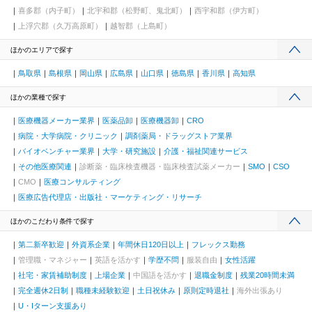
喜多郡（内子町）
北宇和郡（松野町、鬼北町）
西宇和郡（伊方町）
上浮穴郡（久万高原町）
越智郡（上島町）
ほかのエリアで探す
鳥取県
島根県
岡山県
広島県
山口県
徳島県
香川県
高知県
ほかの業種で探す
医療機器メーカー業界
医薬品卸
医療機器卸
CRO
病院・大学病院・クリニック
調剤薬局・ドラッグストア業界
バイオベンチャー業界
大学・研究施設
介護・福祉関連サービス
その他医療関連
診断薬・臨床検査機器・臨床検査試薬メーカー
SMO
CSO
CMO
医療コンサルティング
医療広告代理店・出版社・マーケティング・リサーチ
ほかのこだわり条件で探す
第二新卒歓迎
外資系企業
年間休日120日以上
フレックス勤務
管理職・マネジャー
英語を活かす
学歴不問
服装自由
女性活躍
社宅・家賃補助制度
上場企業
中国語を活かす
退職金制度
残業20時間未満
完全週休2日制
職種未経験歓迎
土日祝休み
原則定時退社
海外出張あり
U・Iターン支援あり