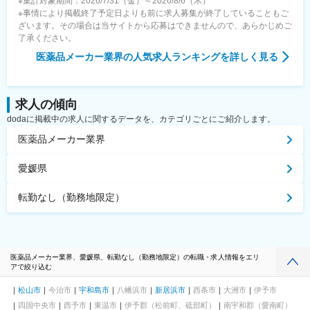
※集計対象期間：2026/7/31（金）～2026/8/6（木）
※事情により掲載終了予定日よりも前に求人募集が終了していることもご
ざいます。その場合は当サイトから応募はできませんので、あらかじめご
了承ください。
医薬品メーカー業界
の人気求人ランキングを詳しく見る
求人の傾向
dodaに掲載中の求人に関するデータを、カテゴリごとにご紹介します。
医薬品メーカー業界
愛媛県
転勤なし（勤務地限定）
医薬品メーカー業界、愛媛県、転勤なし（勤務地限定）の転職・求人情報をエリ
アで絞り込む
松山市
今治市
宇和島市
八幡浜市
新居浜市
西条市
大洲市
伊予市
四国中央市
西予市
東温市
伊予郡（松前町、砥部町）
南宇和郡（愛南町）